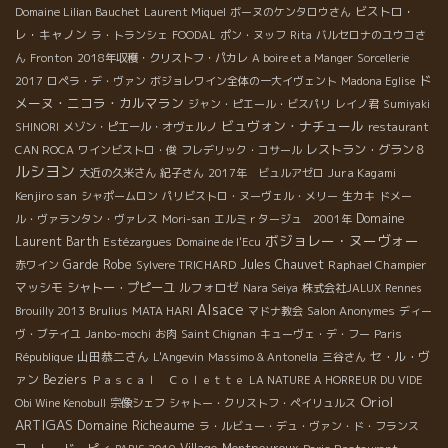
ビストロ・
Domaine Lilian Bauchet
Laurent Miquel
ボーヌのケンタロウさん
レ・キャノン
ラ・トランシェ
FOODAL
ポン・ヌッフ
Rita
バルセロナのユウコさ
ん
Fronton
2018年収穫・クリストフ・パカレ
A boire et a Manger
Sorcellerie
ド
2017
ロペラ・デ・ヴァン
ボジョレワイン全体の一大イヴェント
Madona Eglise
メーヌ・ニコラ・カルマラン
ジャン・ピエール・ビスパリ
レイノ君
Sumiyaki
ビュヴォン・ナチュール
SHINORI
メゾン・ピエール・オヴェルノ
restaurant
レストラン・グラン８
CAN ROCA
ワインビストロ・俊
フレデリック・コサール
ルシヨン
Jura Kagami
大近の久米さん
紀子さん
2017年 ビュルアゼロ
Kenjiro san
シャポームロン
パリビストロ・ヌーヴェル・メリー
生カキ
ドメー
Domaine
ル・ヴァランタン・ヴァレス
Mori-san
エルミｒタージュ 2001年
ボジョレー・ヌーヴォー
Laurent Barth
Estézargues
Domaine de l'Ecu
Garde Robe
Jules Chauvet
Raphael Champier
赤ワイン
Sylvere TRICHARD
マッシモ
シャトー・プピーユ
ルフォロゼ
Nara Seiya
株式会社JALUX
Rennes
Alsace
Brouilly 2013
Brulius
MATA HARI
マドナ教会
Salon Anonymes
ディー
ヴ・ブテイユ
Janbo-mochi
お肉
Saint Chignan
キューヴェ・デ・フー
Paris
山田恭二さん
セ・ル・ヴ
République
L'Angevin
Massimo & Antonella
三谷さん
ァン
Beziers
Ｐａｓｃａｌ Ｃｏｌｅｔｔｅ
LA NATURE A HORREUR DU VIDE
Oriol
Obi Wine Kenobull
宗像シェフ
シャトー・クリストフ・ペイリュルス
ARTIGAS
Domaine Richeaume
ラ・ルビュー・デュ・ヴァン・ド・フランス