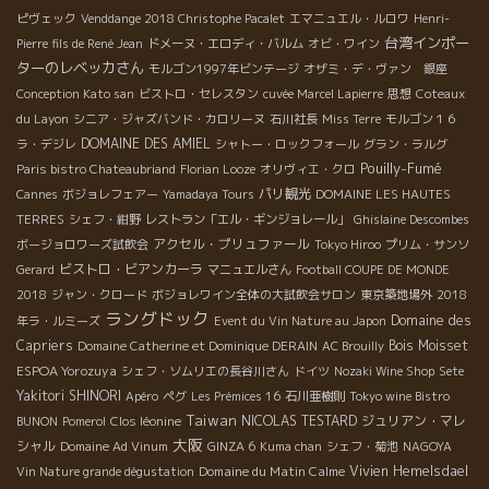
ピヴェック
Venddange 2018 Christophe Pacalet
エマニュエル・ルロワ
Henri-
台湾インポー
Pierre fils de René Jean
ドメーヌ・エロディ・バルム
オビ・ワイン
ターのレベッカさん
モルゴン1997年ビンテージ
オザミ・デ・ヴァン 銀座
Conception Kato san
ビストロ・セレスタン
cuvée Marcel Lapierre
思想
Coteaux
du Layon
シニア・ジャズバンド・カロリーヌ
石川社長
Miss Terre
モルゴン１６
DOMAINE DES AMIEL
ラ・デジレ
シャトー・ロックフォール
グラン・ラルグ
Pouilly-Fumé
Paris bistro Chateaubriand
Florian Looze
オリヴィエ・クロ
パリ観光
Cannes
ボジョレフェアー
Yamadaya Tours
DOMAINE LES HAUTES
TERRES
シェフ・紺野
レストラン「エル・ギンジョレール」
Ghislaine Descombes
アクセル・プリュファール
ボージョロワーズ試飲会
Tokyo Hiroo
プリム・サンソ
ビストロ・ビアンカーラ
Gerard
マニュエルさん
Football COUPE DE MONDE
2018
ジャン・クロード
ボジョレワイン全体の大試飲会サロン
東京築地場外
2018
ラングドック
Domaine des
年ラ・ルミーズ
Event du Vin Nature au Japon
Capriers
Bois Moisset
Domaine Catherine et Dominique DERAIN
AC Brouilly
ESPOA Yorozuya
シェフ・ソムリエの長谷川さん
ドイツ
Nozaki Wine Shop
Sete
Yakitori SHINORI
Apéro
ペグ
Les Prémices 16
石川亜樹則
Tokyo wine Bistro
Taiwan
NICOLAS TESTARD
ジュリアン・マレ
BUNON
Pomerol
Clos léonine
大阪
シャル
Domaine Ad Vinum
GINZA 6
Kuma chan
シェフ・菊池
NAGOYA
Domaine du Matin Calme
Vivien Hemelsdael
Vin Nature grande dégustation