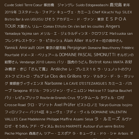
鹿児島
Cuvée Soleil Terre Coeur
飯田橋 ジャングレ
Suido Edogawabashi
新年
2019年
コスタドール・フォアン
キューヴェ・カミーユ
Chef Kikuchi Yuji
SILEX
ＥＳＰＯＡ
Bistro Bar à vin UGUISU
びそう
アカデミー・ド・ヴァン・東京
TOUR
Angers
大園さん
リムー
Comax Ethylix
On s'en bat les couilles
Yamadaya Yajima san
メリル・エ・ジェラルディンヌ・クロワジエ
Matsuoka san
Alain Allier
フレンチレストラン・ラ・ピヨッシュ
オルヴォー社の田中さん
Perpignan
Yannick Amirault
OGM
東京の屋形船
Domaine Beauthorey
Frédéric
DOMAINE PASCAL SIMONUTTI
Pourtalié
ドメーヌ・ベリュアール
オルガンの
Bistrot
お好
紺野さん
Vendange 2018 Léonis
パリ・国虎のうどん
Kohki IWATA
Ardèche
み焼き・きじ「さんて寛」
レ・プレミス１６
ラ・リュノットのクリ
Le Clos des Grillons
ストフ
ビストロ・プルプ
サン・マルタン・デ・ラ・ガリッ
Narbonne
グ
東銀座ヴィヴィエンヌ
LA CAVE D’ESTEZARGUES
カミーユ・バカ
ーブ
Taragona
オジル・フランジャン・ヴィニュロン
Metisse 17
Sophia Bauchet
サンタムール
パリ・レピュブリック
Route de Grands Crus
タヴェル・ロゼ
クロ・マソット
Axel Prüfer
Crosse Road
ビストロノミ
Tokyo Guinza
Isojiro
DOMAINE VALENTIN
フィロソフィー
パリ14区
キューヴェ・ブディ・ヴィル
ラ・ルミーズ
VALLES
Philippe Maffre
Cave Madeleinne
Asami
Seiya
ルヴァ
ロゼ・そうめん
アド・ヴィヌム
Bistro MARMITE
Autour d'un verre
Bistro
オ
Peche Mignon
森高さん
ツアー・エスポア
ラ・キューヴェ・ドゥ・シャ
Arbois