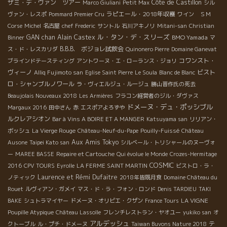
ザミ・デ・ヴァン ツアー
Côte de Castillon
Marco Giuliani
Petit Max
シル
ラピエール・2018年収穫
ヴァン・レスポ
Pommard Premier Cru
ワイン ＳＭ
Corse
Michel
名古屋
chef Frederic
サントル
石川アキノリ
Mitani-san
Christian
ル・タン・デ・スリーズ
GAN chan
Alain Castex
BMO Yamada
Binner
マ
B.B.B. ボジョレ試飲会
ス・ド・レスカリダ
Quinonero Pierre
Domaine Ganevat
コワンスト・
ブラインドテースティング
アントワーヌ・エ・ローランス・ジョリ
ヴィーノ
ビスト
Alliq Fujimoto san
Eglise Saint Pierre
Le Soula
Blanc de Blanc
ロ・シャンブルノワール
ラ・ヴィエルジュ・ルージュ
勝山晋作氏の死去
Beaujolais Nouveaux 2018
Les Armières
フラコン経営者のジル・ダヴァス
ドメーヌ・デュ・ポッシブル
Margaux 2016
田中さん
赤
エスポアよろずや
ルクレアシオン
Bar à Vins A BOIRE ET A MANGER
Katsuyama san
リリアン・
ボッシュ
La Vierge Rouge
Château-Neuf-du-Pape
Pouilly-Fuissé
Château
Aux Amis Tokyo
Ausone
Taipei Kato san
シルベール・トリシャールのヌーヴォ
ー
MAREE BASSE
Repaire et Cartouche
Qui évolue le Monde
Crozes-Hermitage
COSMIC
2016
CPV TOURS
Eyrolle
LA FERME SAINT MARTIN
ビストロ・ラ・
Laurence et Rémi Dufaitre
ノティック
2018年皆既月食
Domaine Château du
Rouet
ルヴィアン・ガメイ
マス・ド・ラ・フォン・ロンド
Denis TARDIEU
TAKI
LA VIGNE
BAKE
シュトラマイヤー
ドメーヌ・オリビエ・クザン
France Tours
Poupille Atypique
Château Lassolle
フレンチレストラン・ヤオユー
yukiko san
オ
アルデッシュ
テ
クトーブル
ル・プチ・ドメーヌ
Taiwan Buvons Nature 2018