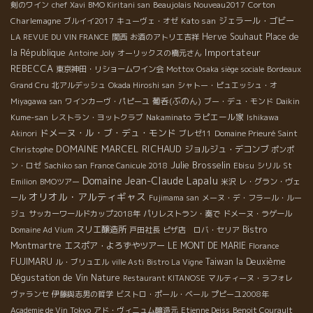
Corton
剣のワイン
chef Xavi
BMO Kiritani san
Beaujolais Nouveau2017
Charlemagne
Kato san
ジェラール・ゴビー
ブルイイ2017
キューヴェ・オゼ
Herve Souhaut
Place de
LA REVUE DU VIN FRANCE
関西
お酒のアトリエ吉祥
Importateur
la République
Antoine Joly
オーリックスの橋元さん
REBECCA
東京神田・リショームワイン会
Mottox Osaka siège sociale
Bordeaux
Grand Cru
北アルデッシュ
Okada Hiroshi san
シャトー・ピュエッシュ・オ
葡呑(ぶのん)
Miyagawa san
ワインカーヴ・パピーユ
ブー・デュ・モンド
Daikin
ラピエール家
Kume-san
レストラン・ヨットクラブ
Nakaminato
Ishikawa
ドメーヌ・ル・ブ・デュ・モンド
Akinori
ブレゼ11
Domaine Prieuré Saint
DOMAINE MARCEL RICHAUD
ジョルジュ・デコンブ
Christophe
ポンポ
Julie Brosselin
ン・ロゼ
Sachiko san
France Canicule 2018
Ebisu
シリル
St
Domaine Jean-Claude Lapalu
Emilion
BMOツアー
米沢
レ・グラン・ヴェ
オリオル・アルティギャス
ール
Fujimama san
メーヌ・デ・フラール・ルー
ジュ
サッカーワールドカップ2018年
パリレストラン・奏で
ドメーヌ・ラゲール
スリエ醸造所
Bistro
Domaine Ad Vium
戸田社長
ピザ店 ロバ・セリア
Montmartre
エスポア・よろずやツアー
LE MONT DE MARIE
Florance
FUJIMARU
Taiwan la Deuxième
ル・ブリュエル
ville Asti
Bistro La Vigne
Dégustation de Vin Nature
Restaurant KITANOSE
マルティーヌ・ラフォレ
ヴァランセ
伊藤與志男の哲学
ビストロ・ポール・ベール
プピーユ2008年
Academie de Vin Tokyo
アド・ヴィニュム醸造元
Etienne Deiss
Benoit Courault