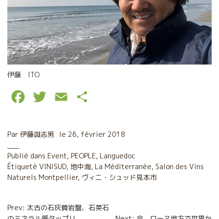
伊藤 ITO
F
T
E
P
a
w
m
a
c
i
a
r
Par
伊藤與志男
le
26, février 2018
e
t
i
t
Publié dans
Event
,
PEOPLE
,
Languedoc
Étiqueté
b
VINISUD
t
,
l
地中海
,
a
La Méditerranée
,
Salon des Vins
Naturels Montpellier
,
ヴィニ・シュッド見本市
o
e
g
o
r
e
Navigation
Prev: 太古の石灰質岩盤、石英石
のミネラル感タップリ
Next: 今、ローヌ地方で世界か