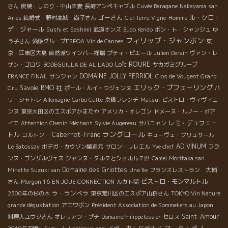
さん
炭焼・しのり・中山夫妻
長崎アンペキャブル
Cuvée Baragane
Nakayama san
ゴーさん
ル・クロ・
Arles
結婚式・野村高城・尚子さん
Ciel-Terre-Vigne-Homme
デ・ジャール
Sushi et Sashimi
武道オンズ
Budo Kendo
ポン・ト・シャンジュ
ゆ
フィリップ・ジャンボン
う子さん
酒販グループESPOA
Vin de Cannes
東
京・江東区大島
自然派ワインバー祥瑞
プティ・ピエール
Julien Derain
ヴァン・レ
Loïc ROURE
ザン・ゴロワ
BODEGUILLA DE AL LADO
サカガミグループ
DOMAINE JOLLY FERRIOL
FRANCE FINAL
サンジャン
Clos de Vougeot Grand
エリック・プフェーリング
Savoie
BMO 社
Cru
ポール・ルイ・ウジェンヌ
パ
リ・シャトレ
Allemagne
Carbo Culte
京橋フレンチ
Matsui
ビストロ・ヴィヴィエ
ンヌ
東京大田区のエスポアかまたや
アメリカ・オレゴン
ドメーヌ・ルノー・ボア
レミ・デュフェー
イエ
Attention Chenin Méchant
Sylvie Augereau
サバニャン
ラングロール
トル
Cabernet-Franc
コルトン・
キューヴェ・プリュサール
AD VINUM
Le Batossay
ボデガ・カウゾン醸造元
サロン・リレエル
Yve chef
フラ
ンス・ゴンザルヴェス
ジャンヌ・ダルクとシャルル７世
Camel
Moritaka san
Domaine des Griottes
Minette Suzuki san
Une île
フランスレストラン 大輔
ビストロ・モンマルトル
さん
Morgon 16
EN JOUE CONNECTION
ルカト街
ラ・ランベラ
2300年の杉の木
東京荒川区のエスポア山枡さん
TOKYO Vin Nature
grande dégustation
アコワボン
Président Association de Sommeliers au Japon
Saint-Amour
料理人ユウジさん
オレリアン・プチ
DomainePhilippeTessier
セロス