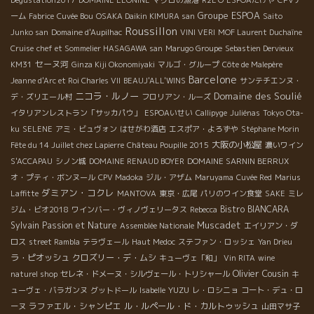
Dégustation2017
DOMAINE LEONINE
マグロの漁港
R2L'O
ESPOAたけや
CPVチ
Groupe ESPOA
ーム
Fabrice
Cuvée Bou
OSAKA Daikin KIMURA san
Saito
Roussillon
Junko san
Domaine d'Aupilhac
VINI VERI
MOF Laurent Duchaîne
Cruise
chef et Sommelier HASAGAWA san
Marugo Groupe
Sebastien Dervieux
セーヌ河
KM31
Ginza Kiji Okonomiyaki
マルゴ・グループ
Côte de Malepère
Barcelone
Jeanne d'Arc et Roi Charles VII
BEAUJ'ALL'WINS
サンテチエンヌ・
ニコラ・ルノー
Domaine des Soulié
デ・ズリエール村
フロリアン・ルーズ
イタリアンレストラン「サッカパウ」
ESPOAいせい
Callipyge
Juliénas
Tokyo Ota-
ku
SELENE
アミ・ビュヴォン
はせがわ酒店
エスポア・よろずや
Stéphane Morin
大阪の小松屋
Fête du 14 Juillet chez Lapierre
Château Poupille 2015
濃いワイン
S'ACCAPAU
シノン城
DOMAINE RENAUD BOYER
DOMAINE SARNIN BERRUX
オ・プティ・ボンヌール
CPV Madoka
ジル・アザム
Maruyama
Cuvée Red
Marius
ダミアン・コクレ
Laffitte
MANTOVA
東京・広尾
パリのワイン食堂
SAKE
ミレ
Bistro BIANCARA
ジム・ビオ2018
ワインバー・ヴィノヴェリータス
Rebecca
Muscadet
Sylvain
Passion et Nature
Assemblée Nationale
エイリアン・ダ
ロス
street Rambla
テラヴェール
Haut Medoc
ステファン・ロッシェ
Yan Drieu
ラ・ピオッシュ
クロズリー・デ・ムシ
キューヴェ「和」
Vin RITA
wine
Olivier Cousin
naturel shop
セレネ・ドメーヌ・シルヴェール・トリシャール
キ
YUZU
ューヴェ・バラガンヌ
グットドール
Isabelle
レ・ロシニョ
コート・デュ・ロ
ラファエル・シャンピエ
ル・ルペール・ド・カルトゥッシュ
ーヌ
山田マサ子