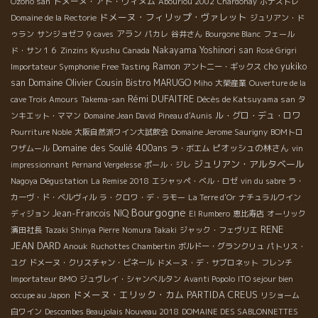
ドメーヌ・アド・ヴィヌム
Ozono san
Abouriou 2002
Chardonay
ボナストレ
ドメーヌ・フィリップ・ヴァレット
Domaine de la Rectorie
ジュリアン・ド
アラン
ゥラン
サンジョゼフ
9 caves
パカレ
谷井さん
Bourgone Blanc
フェール
Kyushu
Nakayama Yoshinori san
ド・サン１６
Zinzins
Canada
Rosé Grigri
Ramon
cho yukiko
Importateur Symphonie Free Tasting
アントニー・ギックス
Domaine Olivier Cousin
san
Bistro MARUGO
Miho
大榮産業
Ouverture de la
Rémi DUFAITRE
Décès de Katsuyama san
cave Trois Amours
Takema-san
タ
ル・グロ・デュ・ロワ
ンキエット・ママン
Domaine Jean David
Pineau d'Aunis
Pourriture Noble
大阪自然派ワイン大試飲会
Domaine Jerome Saurigny
BOMトロ
Domaine des Soulié 400ans
ピオッシュの林さん
ワザムール
ラ・ボエム
vin
ジュリアン・アルタベール
impressionnant
Pernand Vergelesse
ポール・ジレ
Nagoya Dégustation
La Remise 2018
エシャッペ・ベル・ロゼ
vin du sabre
ラ・
カーヴ・ド・ベルヴィル
ラ・クロワ・デ・ラモー
La Terre d'Or
ナチュラルワイン
Bourgogne
Jean-Francois NIQ
ディジョン
El Rumbero
恵比寿店
オーリック
RENE
濱田社長
Tazaki Shinya
Pierre
Nomura Takaki
ジャック・フェヴリエ
JEAN DARD
Anouk
Ruchottes Chambertin
ボルドー・グランクリュ
パトリス・
ユグ
ドメーヌ・クリスチャン・ビネール
ドメーヌ・デ・サブロネット
フレンチ
Importateur BMO
ジュヴレイ・シャンベルタン
Avanti Popolo
ITO sejour bien
ドメーヌ・エリック・カム
PARTIDA CREUS
occupe au Japon
リショーム
白ワイン
Descombes Beaujolais Nouveau 2018
DOMAINE DES SABLONNETTES