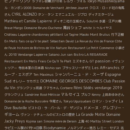
ピファーリング
Tokyo Musashikoyama
ラフォレ収穫2018年
レルヴ・フォル
Jérôme Jouret
ル・カンボン2008
Domaine de Verchant
クロス・ロード社の有馬
CYRIL ALONZO
さん
タン・タン
エマニュエル・ジブロ
ディナミタージュ
Mathieu et Camille Lapierre
ディオニ社の玉城さん
Solutré
水道・江戸川橋
萬谷シェフ
Brave Margo
Domaine Bruno Duchene
white
トゥルイヤス
Château Lagairre
chardonnay pétillant
Le Tagine
Macéo
Mont Brulius
竹下正樹
En Mets fais ce qu'il te plait
Sébastien David
La Revue du Vin de France
Côte
de Feule
histoire de Bistros de Vin Nature
Restaurant Le Petit Commerce
小泉さ
2018 Vendange Lapierre
ん
Sakano Jun san
Bistro LA REGARADE
passion
Restaurant En Mets Frais Ce Qu'Il Te Plaît
ミズキさん
GT
イヴェン
Les Affranchis
グ
トツアー
寺田本家の日本酒
Nishio san
ブラッスリーオザミ
シャンパーニュ・ド・スーザ
Espagne
ループ・エスポア
Ten
Maximus
DOMAINE GEORGES DESCOMBES
Sud
Club Passion
オレリー
サカガミ
du Vin
vendange 2019
Rémi Sédès
グランクリュ街道
クマちゃん
Corbiere
マルセイユ
Sandrine
グランクリュ
Rosé Métisse
プルフ
Kenny
上田あゆみさん
Tokyo Uguisudani
La
Domaine de la Roche Buissière
今尾さん
ロマン・シャプイ
ドメーヌ・グレゴリー・
Dive Bouteille
ビストロ・ラ・パール・デ・ザンジュ
ギヨーム
La Grande Motte
Domaine
ヴァン・ナチュールのビストロの歴史
Jacky Preys
Kojima san
Simone mère de Derain
上海
40 Maltby Street London
Biodynamie
ラピエール家の7月14日祭
ノルマンディー地方
レミー・セデス
北