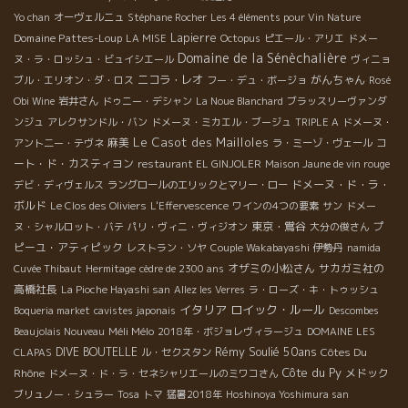
Yo chan
オーヴェルニュ
Stéphane Rocher
Les 4 éléments pour Vin Nature
Domaine Pattes-Loup
Lapierre
LA MISE
Octopus
ピエール・アリエ
ドメー
Domaine de la Sénèchalière
ヌ・ラ・ロッシュ・ビュイシエール
ヴィニョ
ニコラ・レオ
がんちゃん
ブル・エリオン・ダ・ロス
フー・デュ・ボージョ
Rosé
Obi Wine
岩井さん
ドゥニー・デシャン
La Noue Blanchard
ブラッスリーヴァンダ
ンジュ
アレクサンドル・バン
ドメーヌ・ミカエル・ブージュ
TRIPLE A
ドメーヌ・
Le Casot des Mailloles
麻美
コ
アント二ー・テヴネ
ラ・ミーゾ・ヴェール
ート・ド・カスティヨン
restaurant EL GINJOLER
Maison Jaune de vin rouge
ドメーヌ・ド・ラ・
デビ・ディヴェルス
ラングロールのエリックとマリー・ロー
ボルド
Le Clos des Oliviers
L'Effervescence
ワインの4つの要素
サン
ドメー
東京・鴬谷
プ
ヌ・シャルロット・バテ
パリ・ヴィニ・ヴィジオン
大分の俊さん
ピーユ・アティピック
レストラン・ソヤ
Couple Wakabayashi
伊勢丹
namida
オザミの小松さん
サカガミ社の
Cuvée Thibaut
Hermitage
cèdre de 2300 ans
高橋社長
La Pioche Hayashi san
Allez les Verres
ラ・ローズ・キ・トゥッシュ
イタリア
ロイック・ルール
Boqueria market
cavistes japonais
Descombes
Méli Mélo
Beaujolais Nouveau
2018年・ボジョレヴィラージュ
DOMAINE LES
Rémy Soulié 50ans
DIVE BOUTELLE
Côtes Du
CLAPAS
ル・セクスタン
Côte du Py
Rhône
メドック
ドメーヌ・ド・ラ・セネシャリエールのミワコさん
ブリュノー・シュラー
Tosa
トマ
猛暑2018年
Hoshinoya Yoshimura san