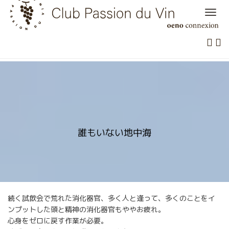
Skip
to
content
誰もいない地中海
続く試飲会で荒れた消化器官、多く人と逢って、多くのことをイ
ンプットした頭と精神の消化器官もややお疲れ。
心身をゼロに戻す作業が必要。