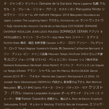
ヌ・ジャンボン
Domaine de la Garance
札幌
マル
タンペット
Marie Lapierre
セル・エ・クレール・リショー
Maruyama Hiroto
シ
プピーユ・カスティヨン
vin nature
ルヴァン・リショーム
Margaux
2018 Beaujolais Nouveaux au
サントヴィクトワ
Japon
London The Laughing Heart
サラさん
Histoire du vin
ール山
closerie des moussis
Carole de La Nautique
COSTADORE
DOMAINE
DOMINIQUE DERAIN
OVERNOY HOUILLON
JEAN LOUIS POUDOU
アブリウ
Ｂ
New York
シャトー・エグイユ
ＭОの山田さん
サイント・ヴィクトワール山
Puitchi Rodo
横浜・緑区
和飲学園
Cauzon
レザン・ゴロワ
アンリー・フレデリッ
Domaine Catherine Bernard
ク・ロック
Tokyo Nagoya
Yumekichi Kanda
肉
メ
ゾン・ブリュレ
ピノ・ドゥニス品種
Mauvais Temps
Hirofumi SHOJI さんご夫妻
モルゴン
ジョージア国
ビストロ・ペシェミニヨン
Shonan
シェフ鈴木洋治
Domaine Romaneaux-Destezet
Alma Matert
クリストフ・ペイリュス
Les toqués
アラン・シャペル
Le Temps d'Aimer
son fils Marius
Bistro OKADA
Danse
オー・フォルト
encore 2016
Marion des Capriers
Restaurant LE DIVIL
St
Joseph
Paris Okonomiyaki OKOMUSU
内田さん
彫刻家の山下さん
Bien Boire en
クリスト
楽しい
Beaujolais
BMO Saito
ドメーヌ・ジャン・バティスト・セナ
フ・パカレ
Cézanne
Languedoc Assignan
ポール
ダヴィデ・ジェンティエ
ジ
Ramon Saavedra
ェーテー
那覇
赤間さん、藤山さん
Pour de Raisin
Eruption
エリック・
Sakurajima
カルボ・キュルトゥ
Riesling
マルセル
Bois de Vincennes