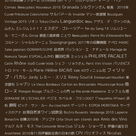
マーク・ペノ
イヴ・カムドボルド
2018年収穫リショーム
Uchikawa san
Granada
シルヴァンさん
Cornas
Beeaujolais Nouveaux 2018
桜島 2016年
サルバドール
Cuveé Précieuse
Coexistence
Invalide
マリー修道僧
Bouzigues
Languedoc
Vintage 2015
リオン
Tokyo Chofu
Beau
アザミ・デ・ヴァンの丸
エスポア・ゴトーツアー
山さん
ミレジム２０１７
Fer du Sang 16
ソムリエー
ル・ケニーさん
Ginza
銀座三越新館
ことり
Beeaujolais
Pierre fils d'Alexandre Bain
Souvignargues
コルトン・シャルルマーニュ
2017年の収穫情報
アぺロ
MARC
Sake japonais GONINMUSUME
自然界
パッション・エ・ナチュール
Mariage de
PHILIPPE PACALET
藤田社長
Nomura Takaki
ESPOAしんかわ
ミッシェル
Rhône sud
Calim
Cuvée Voilà
シェフ・リョウさん
Paris Vini Vision
パリのビス
フィリッ
Marie-Hélène BACAVE
トロ
ドゥ・モール
Iode
ADヴィニュム社
プ・パカレ
レミー・スリエ
Rémy Soulié
Jordy
Emmanuel Houillon
東
南
シャブリ
京調布
Le Vieux Bordeaux
Corton les Bressandes
Mouressipe Rosé
ローヌ
Pompon Rouge
エッフェル塔
ブルゴーニュの門
sa fille ainée Madeleine
ベジエ
DOMAINE DE L'ECHALIER
カベルネ・フラン2007
T'inquiètes M'man!
浜
静岡
松
ピック・サン・ルー
Au couchant
ゲーシクト
ESPOA MORITAKA
サーヴ
台湾自然派ワイン試飲会
ィスのアナ
Bistro Buvards
Vendange 2018 Lapierre
aux Amis des Vins
Bonastre
収穫2018年・アリゴテ
Oita Shun san
stands
ルネ・モス
ジュル・ショーヴェ
マルク
The Concorde Wine Club
伊藤の誕生日
Nicolas
CPV パリオフィス
Anathème
2018年11月伊藤與志男の日本の旅