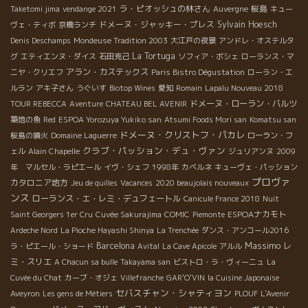
ラ・ピオッシュの林さん
桜島
Taketomi jima
vendange 2021
Auvergne
キュー
ドメーヌ・ジャッキー・プレス
Sylvain Hoesch
ヴェ・ティボ
京橋ランチ
Denis Deschamps
Mondeuse Tradition 2003
大江戸の夜景
アンドレ・オステルタ
La Tortuga
グ
エティエンヌ・ダイス
石田克己
ソフィア・ボシェ
ローランス・マ
アラン・カステックス
ニヤ・クリエフ
Paris Bistro Dégustation
ローラン・エ
ルラン
アキ子さん
うぐいす
Biotop Wines
愛知
Romain
Lapalu Nouveau 2018
ドメーヌ・ローラン・バルツ
TOUR REBECCA
Aventure
CHATEAU BEL AVENIR
築地の魚
Red
ESPOA Yorozuya Yukiko san
Atsumi Foods Mori san
Komatsu san
ドメーヌ・クリストフ・パカレ
桜島の噴火
Domaine Laguerre
ローラン・フ
クラブ・パッション・デュ・ヴァン
ェル
Alain Chapelle
ジュリアンヌ
2009
年 マルセル・ラピエール
イヴ・シェフ
1998年
カベルネ
キューヴェ・パッション
プロヴァ
カタロニア地方
Jeu de quilles
Vacances
2020 beaujolais nouveaux
ンス
ローランス・エ・レミ・デュフェートル
Canicule France 2018
Nuit
ESPOAナカモト
Saint Georgers 1er Cru
Cuvée Sakurajima
COMIC
Piemonte
Ardeche Nord
La Pioche Hayashi Shinya
La Trenchée
ダンス・アンコール2016
Massimo
Barcelona
レ
ラ・ピエール・ショード
Avital
La Cave Apicole
アルル
ミ・スリエ
A Chacun sa bulle
Takayama san
ビストロ・ラ・ヴィーニュ
La
Cuvée du Chat
カーブ・オジェ
Villefranche
GAR'O'VIN
la Cuisine Japonaise
セバスチャン・シャティヨン
Aveyron
Les gens de Métiers
PLOUF
L'Avenir