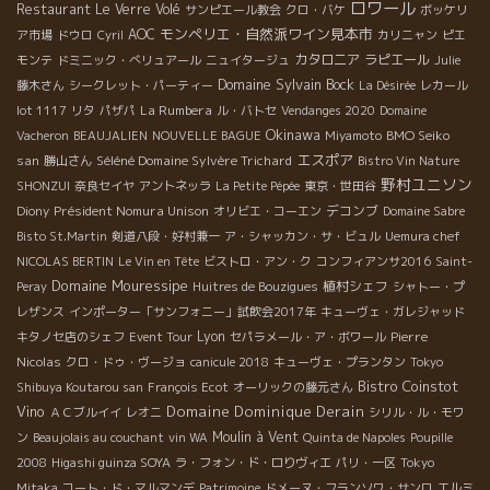
ロワール
Restaurant Le Verre Volé
サンピエール教会
クロ・バケ
ボッケリ
モンペリエ・自然派ワイン見本市
AOC
ア市場
ドウロ
Cyril
カリニャン
ピエ
カタロニア
ラピエール
モンテ
ドミニック・べリュアール
ニュイタージュ
Julie
Domaine Sylvain Bock
藤木さん
シークレット・パーティー
La Désirée
レカール
La Rumbera
lot 1117
リタ
パザパ
ル・バトセ
Vendanges 2020
Domaine
Okinawa
BMO Seiko
Vacheron
BEAUJALIEN
NOUVELLE BAGUE
Miyamoto
エスポア
san
Séléné Domaine Sylvère Trichard
勝山さん
Bistro Vin Nature
野村ユニソン
SHONZUI
奈良セイヤ
アントネッラ
La Petite Pépée
東京・世田谷
Président Nomura Unison
デコンブ
Diony
オリビエ・コーエン
Domaine Sabre
Bisto St.Martin
剣道八段・好村兼一
ア・シャッカン・サ・ビュル
Uemura chef
NICOLAS BERTIN
Le Vin en Tête
ビストロ・アン・ク
コンフィアンサ2016
Saint-
Domaine Mouressipe
植村シェフ
Peray
Huitres de Bouzigues
シャトー・プ
レザンス
インポーター「サンフォニー」試飲会2017年
キューヴェ・ガレジャッド
Lyon
Pierre
キタノセ店のシェフ
Event Tour
セパラメール・ア・ボワール
Nicolas
クロ・ドゥ・ヴージョ
canicule 2018
キューヴェ・プランタン
Tokyo
Bistro Coinstot
Shibuya Koutarou san
François Ecot
オーリックの藤元さん
Vino
Domaine Dominique Derain
ＡＣブルイイ
レオニ
シリル・ル・モワ
Moulin à Vent
ン
Beaujolais au couchant
vin WA
Quinta de Napoles
Poupille
2008
Higashi guinza SOYA
ラ・フォン・ド・ロりヴィエ
パリ・一区
Tokyo
Mitaka
コート・ド・マルマンデ
Patrimoine
ドメーヌ・フランソワ・サンロ
エルミ