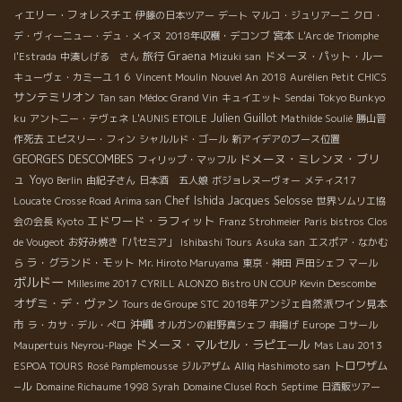
ィエリー・フォレスチエ
伊藤の日本ツアー
デート
マルコ・ジュリアーニ
クロ・
宮本
デ・ヴィーニュー・デュ・メイヌ
2018年収穫・デコンブ
L'Arc de Triomphe
旅行
Graena
ドメーヌ・パット・ルー
l'Estrada
中湊しげる さん
Mizuki san
キューヴェ・カミーユ１６
Vincent Moulin
Nouvel An 2018
Aurélien Petit
CHICS
サンテミリオン
Tan san
Médoc Grand Vin
キュイエット
Sendai
Tokyo Bunkyo
Julien Guillot
ku
アントニー・テヴェネ
L'AUNIS ETOILE
Mathilde Soulié
勝山晋
作死去
エピスリー・フィン
シャルルド・ゴール
新アイデアのブース位置
ドメーヌ・ミレンヌ・ブリ
GEORGES DESCOMBES
フィリップ・マッフル
ュ
Yoyo
Berlin
由紀子さん
日本酒 五人娘
ボジョレヌーヴォー
メティス17
Chef Ishida
Jacques Selosse
Loucate
Crosse Road Arima san
世界ソムリエ協
エドワード・ラフィット
会の会長
Kyoto
Franz Strohmeier
Paris bistros
Clos
de Vougeot
お好み焼き「パセミア」
Ishibashi Tours
Asuka san
エスポア・なかむ
ラ・グランド・モット
ら
Mr. Hiroto Maruyama
東京・神田
戸田シェフ
マール
ボルドー
Millesime 2017
CYRILL ALONZO
Bistro UN COUP
Kevin Descombe
オザミ・デ・ヴァン
2018年アンジェ自然派ワイン見本
Tours de Groupe STC
沖縄
市
ラ・カサ・デル・ぺロ
オルガンの紺野真シェフ
串揚げ
Europe
コサール
ドメーヌ・マルセル・ラピエール
Maupertuis Neyrou-Plage
Mas Lau 2013
トロワザム
ESPOA TOURS
Rosé Pamplemousse
ジルアザム
Alliq Hashimoto san
−ル
Domaine Richaume 1998 Syrah
Domaine Clusel Roch
Septime
日酒販ツアー