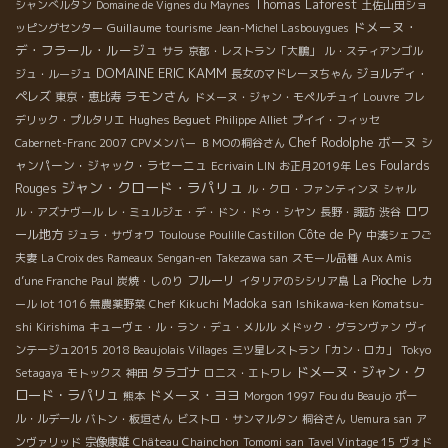
Thomas Laforest
シャンべルタン
Domaine de Vignes du Maynes
土佐山田ショ
ドメーヌ・
Guillaume
ッピングセンター
tourisme
Jean-Michel Lasbouygues
デ・フラール・ルージュ
サラ
京都・レストラン「大鵬」
ル・スティアンゴル
DOMAINE ERIC KAMM
ジョルディ・
ジュ・ルージュ
長女のマドレーヌちゃん
ラモンさん
ペレズ
東京・恵比寿
ドメーヌ・ジャン・モペルチュイ
Louvre
フレ
Hughes Beguet
デリック・プルタリエ
Philippe Alliet
プイイ・フィッセ
ボーヌ
Chef Rodolphe
シ
Cabernet-Franc 2007
CPVメンバー
ＢＭОの桐谷さん
ャンパーン・ジャック・ラセーニュ
Les Foulards
Ecrivain LIN
お正月2019年
ジャン・クロード・ラパリュ
Rouges
ル・クロ・ファンティンヌ
シャル
ロワ
ル・アズナヴール
レ・ミュルジェ・デ・ドン・ドゥ・シヤン
長野・諏訪
渋谷
ール地方
Côte de Py
ジュラ・サヴォワ
Toulouse
Poulille Castillon
中湊シェフご
夫妻
La Croix des Rameaux
Sengan-en
Takezawa san
スモール品種
Aux Amis
フルーリ
La Pioche
d’une Franche
Paul
炭焼・しのり
イタリアのシシリア島
レカ
Madoka san
ール lot 1016
無農薬野菜
Chef Kikuchi
Ishikawa-ken Komatsu-
shi
Kirishima
キューヴェ・ル・ラン・デュ・メルル
メドック・グランヴァン
ヴィ
ンテージュ2015
2018 Beaujolais Villages
三ツ星レストラン「カン・ロカ」
Tokyo
ドメーヌ・ジャン・ク
タラゴナ
Setagaya
モトックス
神田
ロニス・エトワレ
ロード・ラパリュ
ドメーヌ・ヨヨ
熊本
Morgon 1997
Fou du Beaujo
ポー
ル・ルデール
バトン・板垣さん
ビストロ・サンマルタン
桐谷さん
Uemura san
ア
ンヴァリッド
宗像康雄
Château Chainchon
Tomomi san
Tavel Vintage 15
ヴォド