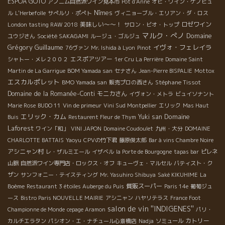
ESPOA GOTO
アノニム自然派ワイン見本市
Pot d'Anne
オビ・ワイン・ケノビュ
Nîmes
ル
L'Herbefolle
サぺルリ・ポぺト
ヴィニョーブル・エリアン・ダ・ロス
美味しい～～！
ロゼワイン
London tasting RAW 2018
サロン・ビオ・トップ
マルク・ぺノ
Domaine
ユウジさん
Société SAKAGAMI
ルージュ・ゴルジュ
Grégory Guillaume
イヴォ・フェレイラ
76ヴァン
Mr. Ishida à Lyon
Pinot
エスポアツアー
シャトー・メレ２００２
1er Cru La Perrière
Domaine Saint
Martin de La Garrigue
BOM Yamada san
セナさん
Jean-Pierre BISPALIE
Mottox
エスカルポレット
Stéphane Tissot
BMO Yamada san
販売プロの西さん
Domaine de la Romanée-Conti
モニカさん
イヴォン・メトラ
ビュイソナント
Marie Rose
BUDO 11
Vin de primeur
Vini Sud Montpellier
エリック
Mas Haut
エリック・カム
Domaine
Yuki san
Buis
Restaurent Fleur de Thym
Laforest
ワイン「和」
VINI JAPON
Domaine Coudoulet
九州・大分
DOMAINE
CHARLOTTE BATTAIS
Yaoyu
CPVの竹下君
藤原俊太郎
Bar à vins Chambre Noire
アシニャン村
レ・ザルミエール
イザベル
la Porte de Bourgogne
tapas bar
ピレネ
山脈
自然派ワイン専門店・ロックス・オフ
キューヴェ・マルセル
バティスト・ク
ザン
サンフォニー・テイスティング
Mr. Yasuhiro Shibuya
Saké KIKUHIME
La
質販スーパー
Boème
Restaurant 3 étoiles Auberge du Puis
Paris 14e
葡萄ジュ
ース
Bistro Paris NOUVELLE MAIRIE
アシニャン
ハヤリテラス
France Foot
salon de vin ''INDIGENES''
Championne de Monde
cepage Aramon
パリ・
カトリー
カルチエラタン
パシオン・エ・ナチュール心斎橋店
Nadja
ソミュール