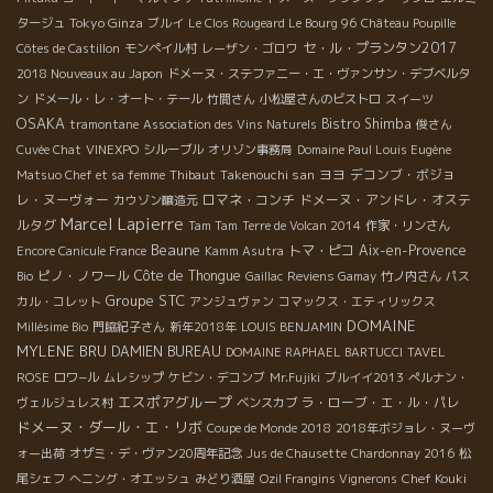
Tokyo Ginza
タージュ
ブルイ
Le Clos Rougeard Le Bourg 96
Château Poupille
セ・ル・プランタン2017
Côtes de Castillon
モンペイル村
レーザン・ゴロワ
2018 Nouveaux au Japon
ドメーヌ・ステファニー・エ・ヴァンサン・デブベルタ
ン
ドメール・レ・オート・テール
竹間さん
小松屋さんのビストロ
スイーツ
OSAKA
Bistro Shimba
tramontane
Association des Vins Naturels
俊さん
Cuvée Chat
VINEXPO
シルーブル
オリゾン事務局
Domaine Paul Louis Eugène
Takenouchi san
ヨヨ
デコンブ・ボジョ
Matsuo Chef et sa femme
Thibaut
レ・ヌーヴォー
ロマネ・コンチ
ドメーヌ・アンドレ・オステ
カウゾン醸造元
Marcel Lapierre
ルタグ
Tam Tam
Terre de Volcan 2014
作家・リンさん
Beaune
トマ・ピコ
Aix-en-Provence
Encore Canicule France
Kamm Asutra
ピノ・ノワール
Côte de Thongue
Bio
Gaillac
Reviens Gamay
竹ノ内さん
パス
Groupe STC
カル・コレット
アンジュヴァン
コマックス・エティリックス
DOMAINE
Millésime Bio
門脇紀子さん
新年2018年
LOUIS BENJAMIN
MYLENE BRU
DAMIEN BUREAU
DOMAINE RAPHAEL BARTUCCI
TAVEL
ROSE
ロワ−ル
ムレシップ
ケビン・デコンブ
Mr.Fujiki
ブルイイ2013
ぺルナン・
エスポアグループ
ラ・ローブ・エ・ル・パレ
ヴェルジュレス村
ベンスカブ
ドメーヌ・ダール・エ・リボ
Coupe de Monde 2018
2018年ボジョレ・ヌーヴ
ォー出荷
オザミ・デ・ヴァン20周年記念
Jus de Chausette
Chardonnay 2016
松
Chef Kouki
尾シェフ
へニング・オエッシュ
みどり酒屋
Ozil Frangins Vignerons