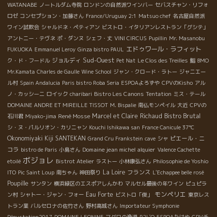
WATANABE
ノートルダム寺院
ロンドンの自然派ワインバー
セバスチャン・リフォ
ロゼ
コンセプション・加藤さん
France/Uruguay 2:1
Matsuo chef
名古屋自然派
ワイン試飲会
シャルドネ・ペティアン
ビストロ・イタリアンレストラン「グシテ」
アントニー・テヴネ
ポ・ダンヌ
シェフ・丈
VINI CIRCUS
Pupillin
Mr. Masanobu
エドゥワール・ラフィット
FUKUOKA
Emmanuel Leroy
Ginza bistro PAUL
Sud-Ouest
ジョルディ
ク・ド・フードル
Pet Nat
Le Clos des Treilles
鮨
BMO
Mr.Kamata
Charles de Gaulle
Wine School
ジャン・クロード・ラトー
ジャニエー
ル村
Spain Andalucia
Paris bistro Roba Seria
ESPOAよろずや
CPVのKisho
アル
Bistro Les Canons
ノ・カッシーニ
ロイック
charibari
Tentation
ミス・テール
DOMAINE ANDRE ET MIREILLE TISSOT
M. Bispalie
南仏モンペイル
大近
CPVの
Bistro Brutal
René Mosse
Marcel et Claire Richaud
石川君
Miyako-jima
シ・ヌ・パルリオン・カリニャン
Kouchi Ishikawa san
France Canicule 37℃
Okonomiyaki Kiji SANTEKAN
ピエール・ニ
Grand Cru Frankstein
cave
シャ
コラ
Domaine jean michel alquier
bistro de Paris
小島さん
Valence Cachette
ボジョレ
etoilé
Bistrot Atelier
ラストー
小林康弘さん
Philosophie de Yoshio
La Loire
フランス
ITO
Pic Saint Loup
南ちゃん
神田祭り
L'Echappee belle rosé
Poupille
サンタン
横浜緑区のエスポアしんかわ
マルセル最後の年ワイン
ピュピラ
モンペリエ
Eau Forte
ン村
シャトー・ジャン・フォー
ビストロ「俊」
東京レス
トラン業
バルセロナの佐竹さん
野村高城さん
Importateur Symphonie