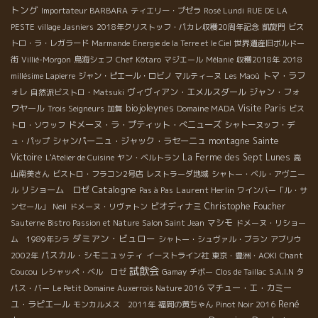
トング
Importateur BARBARA
ティエリー・プゼラ
Rosé Lundi
RUE DE LA
PESTE
village Jasniers
2018年クリストッフ・パカレ収穫20周年記念
凱旋門
ビス
トロ・ラ・レガラード
Marmande
Energie de la Terre et le Ciel
世界遺産旧ボルドー
街
Villié-Morgon
鳥海シェフ
Chef Kôtaro
マジエール
Mélanie
収穫2018年
2018
トマ・ラフ
millésime Lapierre
ジャン・ピエール・ロビノ
マルティーヌ
Les Maoù
ォレ
ヴィヴィアン・エメルスダール
ジャン・フォ
自然派ビストロ・Matsuki
biojoleynes
ワヤール
Visite Paris
Trois Seigneurs
加賀
Domaine MADA
ビス
ドメーヌ・ラ・プティット・べニューズ
トロ・ソワッフ
シャトーヌッフ・デ
シャンパーニュ・ジャック・ラセーニュ
montagne Sainte
ュ・パップ
Victoire
La Ferme des Sept Lunes
L'Atelier de Cuisine
ヤン・ベルトラン
高
山南美さん
ビストロ・フラコン2号店
レストラーダ地域
シャトー・ベル・アヴニー
Catalogne
リショーム ロゼ
Laurent Herlin
ル
Pas à Pas
ワインバー「ル・サ
ビオディナミ
Christophe Foucher
ンセール」
Neil
ドメーヌ・リヴァトン
マシモ
Sauterne
Bistro Passion et Nature
Salon Saint Jean
ドメーヌ・リショー
ダミアン・ビュロー
ム 1989年シラ
シャトー・シュヴァル・ブラン
アブリウ
パスカル・シモニュッティ
2002年
イーストライン社
東京・豊洲・AOKI
Chant
試飲会
Coucou
レシャッペ・ベル ロゼ
Gamay
チボー
Clos de Taillac
S.A.I.N
タ
マチュー・エ・カミー
パス・バー
Le Petit Domaine
Auxerrois Nature 2016
René
ユ・ラピエール
モンカルメス 2011年
福岡の黄ちゃん
Pinot Noir 2016