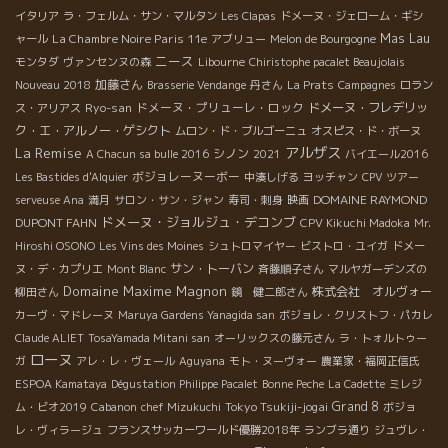
イタリア
ラ・フェルム・サン・マルタン
Les Clapas
ドメーヌ・ジェローム・ギシ
La Chambre Noire Paris 11e
Mas Lau
ャール
アブリュー
Melon de Bourgogne
ニース
モンタダ
ヴァンセンヌの森
Libourne
Chiristophe pacalet Beaujolais
加藤さん
Nouveau 2018
Brasserie Vendange
丹さん
La Prats
Campagnes
ロラン
Ryo-san
ドメーヌ・プリューレ・ロック
ドメーヌ・フレデリッ
ス・アリアス
ク・エ・アルノー・ゲシクト
ムロン・ド・ブルゴーニュ
オスピス・ド・ボーヌ
La Remise
アルザス
シノン
A Chacun sa bulle 2016
2021
バイエール2016
ボジョレーヌーボー
Les Bastides d'Alquier
中湊しげる
ヨッチャン
CPV ツアー
DOMAINE RAYMOND
serveuse Ana
満月
サロン・サン・ジャン
寿司・刺身
映画
ドメーヌ・ジョルジュ・デコンブ
DUPONT FAHN
CPV Kikuchi Madoka
Mr.
Hiroshi OSONO
Les Vins des Moines
シュトロマイヤー
ビストロ・ユイガ
ドメー
サン・トーバン
ヌ・デ・カプリエ
Mont Blanc
斉藤順子さん
マルヤガーデンズの
Domaine Maxime Magnon
株式会社 オルヴォー
柳田さん
鏡 健二郎さん
カーヴ・マドレーヌ
Maruya Gardens Yanagida san
ボジョレ・クリストフ・パカレ
Claude ALIET
TosaYamada Mitani san
オーリックスの藤元さん
ラ・トォルトゥー
ローヌ
ガ
アレ・レ・ヴェール
Aguyana
モト・ヌーヴォー
農業家・福岡正信氏
ESPOA Kamataya
Dégustation Philippe Pacalet
Bonne Peche
La Cadette
ミレジ
Tokyo Tsukiji-jogai
Grand 8
ム・ビオ2019
Cabanon
chef Mizukuchi
ボジョ
レ・ヴィラージュ
フランスサッカーワールド優勝2018年
ランブラ通り
ジュヴレ・