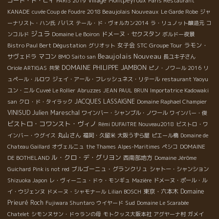
コート・ド・ピィ
Village Montpeyroux
PARIS 2019
Paris Restaurant
2018 Beaujolais Nouveaux
KANADE
cuvée Coup de Foudre
Le Garde Robe
ジャ
ーナリスト・ハン氏
ババス
テール・ド・ヴォルカン2014
ラ・リュノット醸造元
コ
ジュラ
ドメーヌ・セクスタン
ンコルド
Domaine Le Boiron
ボルドー夜景
Bistro Paul Bert Dégustation
女子会
STC Groupe Tour
ラモン・
グリオット
Beaujolais Nouveau
サヴェドラ
マコン
BMO Saito san
長ユキ子さん
DOMAINE PHILIPPE JAMBON
Oriole ARTIGAS
共栄
ピノ・ノワール 2016
リ
ュペール・ルロワ
ジェイ・アール・フレッシュネス・リテール
restaurant Yaoyu
ユン・ニル
Cuveé Le Rollier
Abruzzes
JEAN PAUL BRUN
Importatrice Kadowaki
JACQUES LASSAIGNE
san
クロ・ド・タイラック
Domaine Raphael Champier
VINISUD
Julien Mareschal
ワインバー・シャンブル・ノワール
ワインバー・俊
ビストロ・コワンスト・ヴィノ
Rémi DUFAITRE Nouveau2018
ビストロ・ワ
丸山さん
インバー・ウグイス
福岡・久留米
大阪うずら屋
ピエール橋
Domaine de
Chateau Gaillard
オヴェルニュ
the Thames
Alpes-Maritimes
ペシコ
DOMAINE
ル・クロ・デ・グリヨン
西南部地方
DE BOTHELAND
Domaine Jérôme
ブルゴーニュ・グランクリュ
Guichard
Pink is not red
シャトー・シャンション
Shizuoka Japon
レ・ヴィーニュ・ドゥ・モンギュ
Mazière
ドメーヌ・ポール・ル
東京・六本木
Domaine
イ・ウジェンヌ
ドメーヌ・シャモナール
Lilian BOSCH
Prieuré Roch
Sud
Fujiwara Shuntaro
ウイヤード
Domaine Le Scarabée
Chatelet
シモンヌサン・ドゥランの母
モトクッス大阪本社
アグヤーナ村
ガメイ