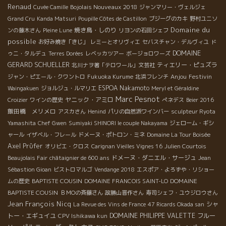
Renaud
Bojolais Nouveaux 2018
Cuvée Camille
ジャンマリー・ヴェルジェ
Grand Cru
Kanda Matsuri
Poupille Côtes de Castillon
ブジーグのカキ
野村ユニソ
Domaine du
焼き鳥・しのり
ンの藤木さん
Pleine Lune
リヨンの石田シェフ
possible
お好み焼き「きじ」
レミーとオリヴィエ
セバスチャン・デルヴィユ
ド
DOMAINE
ゥニ・タルデュ
Terres Dorées
レベッカツアー
ボージョロワーズ
GERARD SCHUELLER
ティエリー・ピュズラ
北川ナヲ著「テロワール」文芸社
Anjou
Festivin
ジャン・ピエール・クワントロ
Fukuoka Kurume
北浜フレンチ
ESPOA Nakamoto
Waingakuen
ジョルジュ・ルマリエ
Meryl et Géraldine
Marc Pesnot
ヤニック・アミロ
Croizier
ワインの歴史
ぺネデス
Beier 2016
飯田橋 メリメロ
アスカさん
Henind
パリの自然派ワインバー
sculpteur Ryota
Yamashita
Chef Gwen
Sumiyaki SHINORI le couple Nakayama
ジェローム・ギシ
ャール
イザベル・フレール
ドメーヌ・ポトロン・ミネ
Domaine La Tour Boisée
Axel Prϋfer
オリビエ・クロス
Carignan Vieilles Vignes 16
Julien Courtois
ドメーヌ・ダニエル・サージュ
Beaujolais Fair
châtaignier de 600 ans
Jean
Sébastion Gioan
ビストロマルゴ
Vendange 2018
エスポア・よろずや・リショー
BAPTISTE COUSIN
DOMAINE
ムの歴史
DOMAINE FRANCOIS SAINT-LO
BAPTISTE COUSIN
ＢＭОの斉藤さん
故勝山晋作さん
寿司シェフ・ユウジロウさん
Jean François Nicq
シャ
La Revue des Vins de France
47 Ricards Okada san
トー・エギュイユ
DOMAINE PHILIPPE VALETTE
フルー
CPV Ishikawa kun