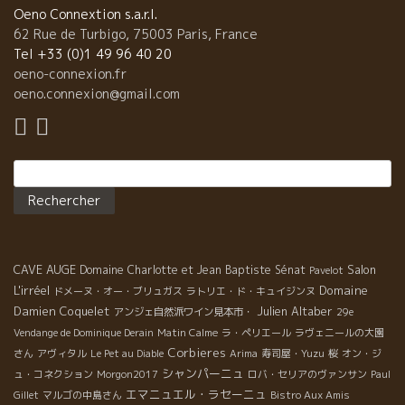
Oeno Connextion s.a.r.l.
62 Rue de Turbigo, 75003 Paris, France
Tel +33 (0)1 49 96 40 20
oeno-connexion.fr
oeno.connexion@gmail.com
Rechercher :
CAVE AUGE
Salon
Domaine Charlotte et Jean Baptiste Sénat
Pavelot
L'irréel
Domaine
ドメーヌ・オー・ブリュガス
ラトリエ・ド・キュイジンヌ
Damien Coquelet
Julien Altaber
アンジェ自然派ワイン見本市・
29e
Vendange de Dominique Derain
Matin Calme
ラ・ペリエール
ラヴェニールの大園
Corbieres
さん
アヴィタル
Le Pet au Diable
Arima
寿司屋・Yuzu
桜
オン・ジ
シャンパーニュ
ュ・コネクション
Morgon2017
ロバ・セリアのヴァンサン
Paul
エマニュエル・ラセーニュ
Gillet
マルゴの中島さん
Bistro Aux Amis