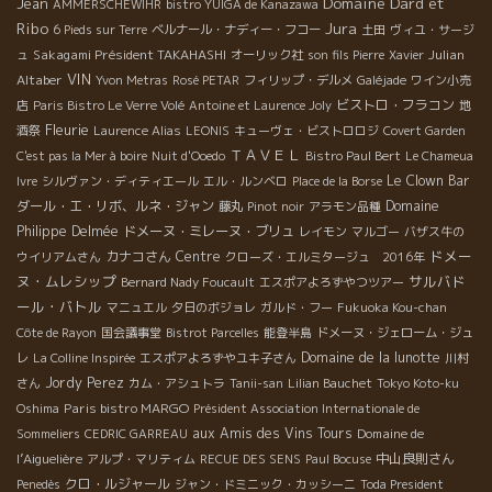
Domaine Dard et
Jean
AMMERSCHEWIHR
bistro YUIGA de Kanazawa
Ribo
Jura
6 Pieds sur Terre
ベルナール・ナディー・フコー
土田
ヴィユ・サージ
Sakagami Président TAKAHASHI
Julian
ュ
オーリック社
son fils Pierre
Xavier
VIN
Altaber
Yvon Metras
Rosé PETAR
フィリップ・デルメ
Galéjade
ワイン小売
ビストロ・フラコン
店
Paris Bistro Le Verre Volé
Antoine et Laurence Joly
地
Fleurie
酒祭
Laurence Alias
LEONIS
キューヴェ・ビストロロジ
Covert Garden
ＴＡＶＥＬ
C'est pas la Mer à boire
Nuit d'Ooedo
Bistro Paul Bert
Le Chameua
Le Clown Bar
Ivre
シルヴァン・ディティエール
エル・ルンベロ
Place de la Borse
ダール・エ・リボ、ルネ・ジャン
Domaine
藤丸
Pinot noir
アラモン品種
Philippe Delmée
ドメーヌ・ミレーヌ・ブリュ
レイモン
マルゴー
バザス牛の
ドメー
カナコさん
Centre
ウイリアムさん
クローズ・エルミタージュ 2016年
ヌ・ムレシップ
サルバド
Bernard Nady Foucault
エスポアよろずやつツアー
ール・バトル
マニュエル
夕日のボジョレ
ガルド・フー
Fukuoka Kou-chan
Côte de Rayon
国会議事堂
Bistrot Parcelles
能登半島
ドメーヌ・ジェローム・ジュ
Domaine de la lunotte
レ
La Colline Inspirée
エスポアよろずやユキ子さん
川村
Jordy Perez
さん
カム・アシュトラ
Tanii-san
Lilian Bauchet
Tokyo Koto-ku
Paris bistro MARGO
Oshima
Président Association Internationale de
aux Amis des Vins Tours
Domaine de
Sommeliers
CEDRIC GARREAU
l’Aiguelière
中山良則さん
アルプ・マリティム
RECUE DES SENS
Paul Bocuse
クロ・ルジャール
Penedès
ジャン・ドミニック・カッシーニ
Toda President