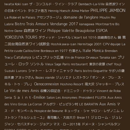
Iwata Koki san
ザ・コンコルド・ワイン・クラブ
Dambach-La-Ville
自然派ワイン
PHILIPPE JAMBON
の日本イベント
タラゴナ地方
Hennig Hoesch
Alma Mater
domaine de l'anglore
La Robe et le Palais
アセンブラージュ
Moulin Pey
Vendange 2017
Bistro Trois Amours
Labrie
kanagawa
Montmartre Bis
自然派ワイン
Beaujoloise
Philippe Valette
ESPOA
Notre-Dame
YOROZUYA TOURS
第
ダヴィッド・シャペル
L'écart lot 1016
田崎真也さん
鍋
二回台湾自然派ワイン試飲会
Hoshikawa-san
Hermitage 2001
CPV équipe
La
Italie
Monica
Petite cuvée Cailloutine
Bordeaux en 1977
竹澤さん
Brendan
Catalunya
レピュブリック広場
プリ
Tracy
Vin de France
Orveaux Tanaka san
ューレ・ロック
ソントル
Vieux Sage
Paris restaurant
東京の夜景
chef Youji
シャトー・レスティニャック
Suzuki
Lurons
Paris bistro Goguette
サボリの鎌
田夫妻
アヌックさん
Bazas viande
ジュリエナ
レストラン「オン・メ・フレ・ス・
Oenoconnexion
キル・トゥ・プレ」
Hoshino Resort
南大沢
ジャッキー・プレス
Le Vin de mes Amis
収穫29回記念・ドミニック・ドゥラン
Vincent de Roba
Ｓａｉｎｔ-Emilion
President FUJITA
Seria
Salon Les Anonymes
Aux Amis
Aux Amis
des Vins Ginza
La Corse
アルボワ・ピュピラン村
LE BARATIN
マ
ス・ド・モンペール
Hospice de Beaune
キューヴェ・シャ
サロン・レザノニム
レ
ジェローム・ジュレ
ストラン「ラルシュミーユ」
寿司職人・大田大介
Breze 11
ジャン・セバスチャン・ジョアン
マス・ロー2013年
ドメーヌ・シャンベルタン