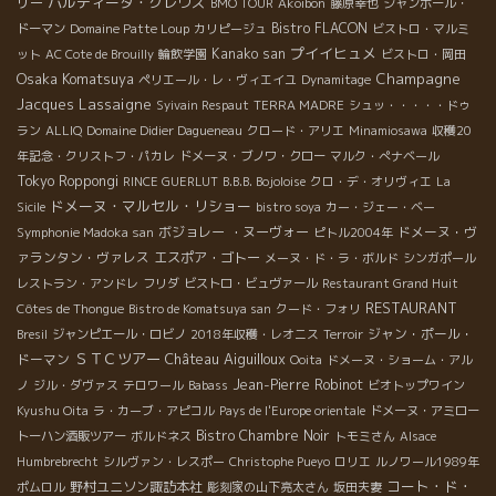
パルティーダ・クレウス
リー
BMO TOUR
Akoibon
藤原幸也
ジャンポール・
Bistro FLACON
ドーマン
Domaine Patte Loup
カリピージュ
ビストロ・マルミ
プイイヒュメ
Kanako san
ット
AC Cote de Brouilly
輪飲学園
ビストロ・岡田
Osaka Komatsuya
Champagne
ペリエール・レ・ヴィエイユ
Dynamitage
Jacques Lassaigne
Syivain Respaut
TERRA MADRE
シュッ・・・・・ドゥ
ラン
ALLIQ
Domaine Didier Dagueneau
クロード・アリエ
Minamiosawa
収穫20
年記念・クリストフ・パカレ
ドメーヌ・ブノワ・クロー
マルク・ぺナベール
Tokyo Roppongi
RINCE GUERLUT
B.B.B. Bojoloise
クロ・デ・オリヴィエ
La
ドメーヌ・マルセル・リショー
Sicile
bistro soya
カー・ジェー・ベー
ボジョレー ・ヌーヴォー
ドメーヌ・ヴ
Symphonie Madoka san
ピトル2004年
ァランタン・ヴァレス
エスポア・ゴトー
メーヌ・ド・ラ・ボルド
シンガポール
レストラン・アンドレ
フリダ
ビストロ・ビュヴァール
Restaurant Grand Huit
RESTAURANT
Côtes de Thongue
Bistro de Komatsuya san
クード・フォリ
ジャン・ポール・
Bresil
ジャンピエール・ロビノ
2018年収穫・レオニス
Terroir
ＳＴＣツアー
Château Aiguilloux
ドーマン
Ooita
ドメーヌ・ショーム・アル
Jean-Pierre Robinot
ノ
ジル・ダヴァス
テロワール
Babass
ビオトップワイン
Kyushu Oita
ラ・カーブ・アピコル
Pays de l'Europe orientale
ドメーヌ・アミロー
Bistro Chambre Noir
トーハン酒販ツアー
ボルドネス
トモミさん
Alsace
Humbrebrecht
シルヴァン・レスポー
Christophe Pueyo
ロリエ
ルノワール1989年
コート・ド・
野村ユニソン諏訪本社
ポムロル
彫刻家の山下亮太さん
坂田夫妻