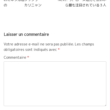
k
r
de
の カリニャン
ら最も注目されている３人
l’article
Laisser un commentaire
Votre adresse e-mail ne sera pas publiée.
Les champs
obligatoires sont indiqués avec
*
Commentaire
*