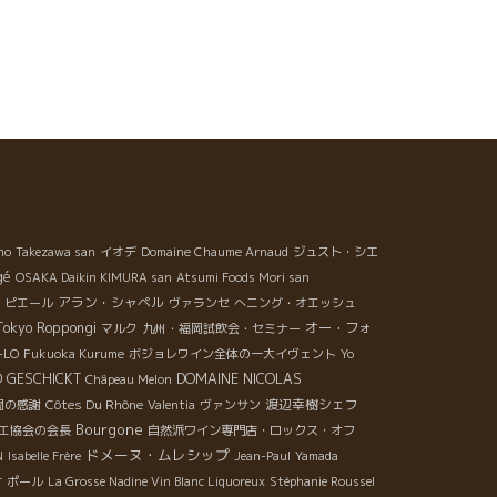
ho
Takezawa san
イオデ
Domaine Chaume Arnaud
ジュスト・シエ
gé
OSAKA Daikin KIMURA san
Atsumi Foods Mori san
アラン・シャペル
・ピエール
ヴァランセ
へニング・オエッシュ
Tokyo Roppongi
オー・フォ
マルク
九州・福岡試飲会・セミナー
-LO
Fukuoka Kurume
ボジョレワイン全体の一大イヴェント
Yo
DOMAINE NICOLAS
D GESCHICKT
Châpeau Melon
Côtes Du Rhône
渡辺幸樹シェフ
間の感謝
Valentia
ヴァンサン
Bourgone
エ協会の会長
自然派ワイン専門店・ロックス・オフ
ドメーヌ・ムレシップ
N
Isabelle Frère
Jean-Paul
Yamada
ナ
ポール
La Grosse Nadine Vin Blanc Liquoreux
Stéphanie Roussel