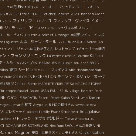
o Chef et sa femme
那覇
Julien Derain
シャンボル・ミュージニ・プ
Bistrot
ーニュの門
ドメーヌ・オー・ブリュガス
クロ・レオニン
ルフォルニア
Fête du 14 Juillet chez Lapierre
2020
Jeanne d'Arc et
フィリップ・カリーユ
ドメー
フィリップ・ヴァイス
コレット
ジェラール・ゴビー
月
Apps
アメルシュヴィル畑
オレリー
エール・ビスパリ
Bistro A boire et A manger
自然派ワイン・インポ
ルネ・ジャン・ダール
ne Laguerre
レカール lot 0205
Nouvel An
ワインエージェントの佐竹裕子さん
レストランプロデューサーの柳沼
ャン・フランソワ・ニック
Kanako
La Petite cuvée Cailloutine
デ・ムシ
LA CAVE D’ESTEZARGUES
Fukuoka Kou-chan
テロワー
東京
シードル
tillon
シャトー・プレザンス
Alliq Hashimoto san
RECREATION
デコンブ・ボジョレ・ヌーヴ
sa bulle 2016
CHICS
Chinon
侘び寂び
Bistro MARMITE
PRIEURE SAINT CHRISTOPHE
hristophe Pacalet
Douro
JEAN PAUL BRUN
village Jasniers
Paris
NE YOYO
LE BARATIN
Saperli Popet
Salon Saint Jean
Damien
和食
orges Lemarié
Atypique
ＢＭОの桐谷さん
serveuse Ana
Beaujoloise
さん
ガレジャッド
pacalet familly
Franz Strohmeier
ボルドー
パトリック・デプラ
stations
Tokyo Arakawa-ku
シコ
DOMAINE DE BOTHELAND
Hirofumi SHOJI さんご夫妻
VINI
Maxime Magnon
Olivier Cohen
東京・世田谷区・ナカモトさん