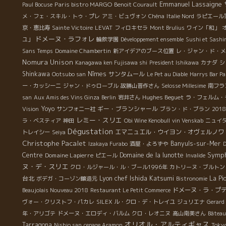
Emmanuel Lassaigne
Paris bistro MARGO
Paul Bocuse
Benoit Courault
メ・フェ・スキル・トゥ・プレ
アミ・ビュヴォン
Chéna
Italie Nord
ラピエール
京・恵比寿
Sainte Victoire
LEVAT
フィロキセラ
Mont Brulius
ワイン「和」
ドメーヌ・ラフォレ
ユ」
輪飲学園
Développement ensemble
Sushi et Sashi
Sans Temps
Domaine Chambertin
新アイデアのブース位置
レ・ジャン・ド・メ
Nomura Unison
Kanagawa ken Fujisawa shi
President Ishikawa
カナダ
シ
Shinkawa
Nîmes
サンタムール
Ootsubo san
Le Pet au Diable
Harrys Bar Pa
ー・カッシーニ
ジャン・ドゥローブル
故勝山晋作さん
Selosse Millesime
南フラ
Hughes Beguet
san
Aux Amis des Vins Ginza
Berlin
岩井さん
ラ・フェルム・
Yoyo
ギー・ブランシャール
Vision
サンフォニー社
ブラン・ド・ブラン
20
レミー・スリエ
ラ・ベスティア
神田
Obi Wine Kenobull
vin Venskab
ニュイ
Dégustation
エマニュエル・ウイヨン・オヴェルノワ
トレイシー
Seiya
Christophe Pacalet
Banyuls-sur-Mer
Izakaya Furabo
酒屋・よろずや
D
Symph
Centre
Domaine Lapierre
Domaine de la lunotte
ピエール
Invalide
ヌ・デ・スリエ
クロ・ルジャール・ル・ブール1996年
カトリーヌ・ブルトン
Lyon chef Ishida Katsumi
台北
La Pi
ボデガ・コーゾン醸造元
Bistronomie
ドメーヌ・ラ・プ
Beaujolais Nouveau 2018
Restaurant Le Petit Commerce
ヴォー・クリストフ・パカレ
SILEX
ル・クロ・デ・トレイユ
ジュリエナ
Gerard
年・アリゴテ
ドメーヌ・エロディ・バルム
クロ・レオニヌ
高山南美さん
Bâteau
オリオル・アルティギャス
Tarragona
Toky
Nishio san
cepage Aramon