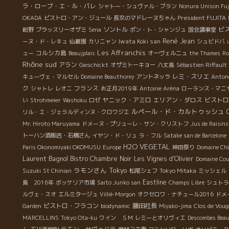
ラ・ローブ・エ・ル・パレ
シャトー・シュヴァル・ブラン
Nonura Unison Fuj
President FUJITA
OKADA
ビストロ・アン・ジュール
長女のマドレーヌちゃん
ソントル
ビ
紺野
ブラッスリーオザミ
Sena
ポン・ト・シャンジュ
国会議事堂
René Jean
Iwata Koki san
ーヌ・ド・レキュ
仙巌園
カリニャン
シュビドバ
Les Affranchis
コルシカ島
ュー
Beaujplais
オーヴェルニュ
the Thames
Ro
Rhône sud
アラン
Geschickt
オザミトーキョー
八丈島
Sébastien Riffault
レミ・スリエ
キューヴェ・マルセル
Domaine Beauthorey
アントネッラ
Antone
ク
フランス
シャトレ
レオニ
お正月2019年
Antoine Aréna
ローランス・マニ
ヤニック・アミロ
エリアン・ダロス
ビストロ
い
Strohmeier
Washoku
ロゼ
ルペール・ド・カルトゥッシュ
リル・エ・ジェラルディンヌ・クロワジエ
Mr. Hiroto Maruyama
ドメーヌ・プリューレ・サン・クリストフ
Jus de Raisins
トーハン酒販店・石橋さん
イヤン・ド・リュ
ラ・フル
Satake san de Barcelone
H2O VEGETAL
Paris Okonomiyaki OKOMUSU
Europe
神田祭り
Domaine Ch
Laurent Bagnol
Bistro Chambre Noir
Les Vignes d'Olivier
Domaine Cou
ラモンさん
Tokyo
Suzuki
St Chinian
松尾シェフ
Tokyo Mitaka
ミッシェル
Eastline
島 2016年
ボッケリア市場
Saito Junko san
Champs Libre
シュトラ
ルヴェ・スオ
エルミタージュ
Villié-Morgon
オクセロワ・ナチュール2016
ドメ
ビストロ・フラコン
藤田社長
Garden
biodynamic
Miyako-jima
Clos de Vou
MARCELLINS
Tokyo Ota-ku
ワイン ＳＭ
レミーとオリヴィエ
Descombes Beau