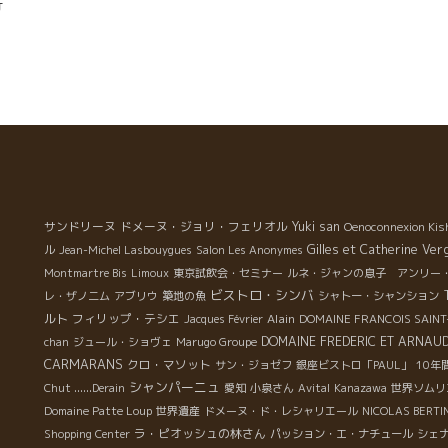
行
来
し
ばき
昼
サンドリーヌ
ドメーヌ・ジョリ・フェリオル
Yuki san
Oenoconnexion Kis
Gilles et Catherine Ver
ル
Jean-Michel Lasbouygues
Salon Les Anonymes
Montmartre Bis
Limoux
東京試飲会・セミナー
ルネ・ジャンの息子 アンリー
ビストロ・シンバ
レ・ザノ二ム
アブリウ
築地の魚
シャトー・シャンション
ルト
フィリップ・テシエ
Alain
Jacques Février
DOMAINE FRANCOIS SAINT
DOMAINE FREDERIC ET ARNAU
chan
ジュール・ショヴェ
Marugo Groupe
CARMARANS
クロ・マソット
サン・ジョゼフ
銀座ビストロ「PAUL」
10年
シャンパーニュ
Chut ......Derain
愛知
小泉さん
Avital
Kanazawa
世界ソムリ
Domaine Patte Loup
世界遺産
ドメーヌ・ド・レシャリエール
NICOLAS BERTI
ラ・ピオッシュの林さん
Shopping Center
パッション・エ・ナチュール
シェ