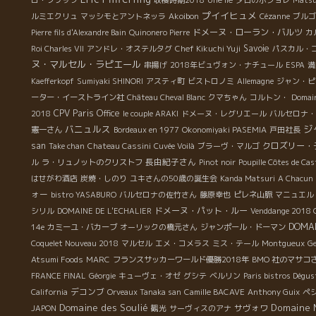
ロ・ソワッフ
収穫時期2018
Une île
夕日のボジョレ
Matsu
プイイヒュメ
ルミエクリュ
マッシモとアントネッラ
Akoibon
Cézanne
ブルゴ
ドメーヌ・ローラン・バルツ
Pierre fils d'Alexandre Bain
Quinonero Pierre
カ
Savoie
Roi Charles VII
アンドレ・オステルタグ
Chef Kikuchi Yuji
パスカル・
ヌ・マルセル・ラピエール
串揚げ
2018年ビュヴォン・ナチュール
ESPA
満
Kaefferkopf
Sumiyaki SHINORI
アスティ町
ビストロノミ
Allemagne
ジャン・ピ
ーター・イーストライン社
Château Cheval Blanc
クマちゃん
コルトン・
Domai
CPV Paris Office
2018
le couple ARAKI
ドメーヌ・レグリエール
バルセロナ・
バニュルス
ジ
憲一さん
Bordeaux en 1977
Okonomiyaki PASEMIA
戸田社長
san
クロズリー・
Take chan
Chateau Cassini
Cuvée Voilà
ブラーヴ・マルゴ
長由紀子さん
ル
ラ・リュノットのクリストフ
Pinot noir
Poupille Côtes de Cas
はせがわ酒店
炭焼・しのり
ユキさんの50歳の誕生会
Kanda Matsuri
A Chacun 
ォー
bistro YASABURO
バルセロナの佐竹さん
藤原幸也
ピレネ山脈
マニュエル
ドメーヌ・パット・ルー
シリル
DOMAINE DE L'ECHALIER
Venddange 2018 C
DOMAI
14e
カミーユ・バカーブ
オーリックの橋元さん
ジャンポール・ドーマン
Coquelet Nouveau 2018
マルセル
エメ・コメラス
ミス・テール
Montgueux
Ge
Atsumi Foods
MARC
フランスサッカーワールド優勝2018年
BMO 社のマサコ
FRANCE FINAL
Géorgie
キューヴェ・オゼ
グシテ
ベルリン
Paris bistros Dégu
デコンブ
California
Orveaux Tanaka san
Camille BACAVE
Anthony Guix
ペ
Domaine des Soulié
Domaine 
サヴォワ
JAPON
観光
サーヴィスのアナ