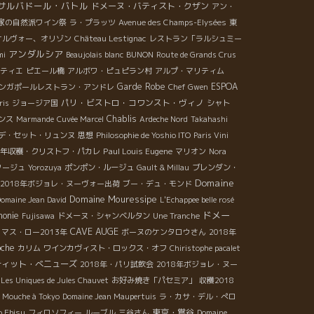
サルバドール・バトル
ドメーヌ・バティスト・クザン
アン・
家の自然派ワイン祭
ラ・プラッツ
Avenue des Champs-Elysées
東
オルヴォー、オリゾン
Château Lestignac
レストラン「ラルシュミー
アンダルシア
mi
Beaujolais blanc
BUNON
Route de Grands Crus
ティエ
ピエール橋
アルボワ・ピュピラン村
アルプ・マリティム
Garde Robe
ESPOA
ンガポールレストラン・アンドレ
Chef Gwen
パリ・ビストロ・コワンスト・ヴィノ
ris
ジョージア国
シャト
Chablis
ンス
Marmande
Cuvée Marcel
Ardeche Nord
Takahashi
デ・セット・リュンヌ
思想
Philosophie de Yoshio ITO
Paris Vini
Paul Louis Eugene
18年収穫・クリストフ・パカレ
マリオン
Nora
タージュ
Yorozuya
ポンポン・ルージュ
Gault & Millau
ブレンダン・
Domaine
2018年ボジョレ・ヌーヴォー出荷
ブー・デュ・モンド
Domaine Mouressipe
omaine Jean David
L'Echappee belle rosé
onie
ドメー
Fujisawa
ドメーヌ・シャンベルタン
Une Tranche
CAVE AUGE
マス・ロー2013年
ボーヌのケンタロウさん
2018年
oche
カリム
ワインカヴィスト・ロックス・オフ
Chiristophe pacalet
ティット・べニューズ
2018年・パリ試飲会
2018年ボジョレ・ヌー
Les Uniques de Jules Chauvet
お好み焼き「パセミア」
収穫2018
 Mouche à Tokyo
Domaine Jean Maupertuis
ラ・カサ・デル・ぺロ
o Ebisu
東京・鴬谷
フィロソフィー
ルーブル
三谷さん
Domaine