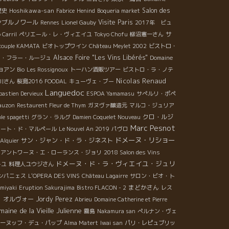
Hoshikawa-san
Salon des
歴史
Fabrice
Henind
Boqueria market
ンブルノワール
Visite Paris
Rennes
Lionel Gauby
2017年 ビュ
サ
 Carril
ペリエール・レ・ヴィエイユ
Tokyo Chofu
柳沼憲一さん
 couple KAMATA
ビオトップワイン
Château Meylet 2002
ビストロ・
Alsace Foire "Les Vins Libérés"
レ・フラー・ルージュ
Domaine
ョアン
Bio
Les Rossignoux
トーハン酒販ツアー
ビストロ・ラ・ノテ
Nicolas Renaud
川さん
桜島2016
FOODAL
キューヴェ・ブー
Languedoc
bastien Dervieux
ESPOA Yamamasu
サぺルリ・ポペ
auzon
Restaurent Fleur de Thym
ガヌヴァ醸造元
マルコ・ジュリア
クロ・ルジ
le spagetti
グラン・ラルグ
Damien Coquelet Nouveau
Marc Pesnot
コート・ド・マルペール
Le Nouvel An 2019
パヴロ
ドメーヌ・リショー
サン・ジャン・ド・ラ・ジネスト
'Alquier
アントワーヌ・エ・ローランス・ジョリ
2018 Salon des Vins
ドメーヌ・ド・ラ・ヴィエイユ・ジュリ
ーユ
料理人ユウジさん
ンパニェス
L'OPERA DES VINS
Château Lagairre
サロン・ビオ・ト
まどかさん
omiyaki
Eruption Sakurajima
Bistro FLACON - 2
レス
 オルヴォー
Jordy Perez
Abrieu
Domaine Catherine et Pierre
aine de la Vieille Julienne
霧島
Nakamura san
ぺルナン・ヴェ
ーヌッフ・デュ・パップ
Alma Matert
Iwai san
パリ・レピュブリッ