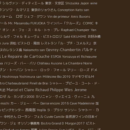
ワ
シルヴァン・ディティエール
東京・文京区
Shizuoka Japon
wine
ランソワ・ルマリエ
東京のリョウさん
Conception Kato san
ショーム ロゼ
シェフ・グワン
Vin de primeur
Amis Buvons
ワール
Mr. Masanobu FUKUOKA
ワインバー「クルーズ」
COMIC
キ
Raphael Champier
イ
オン・メ・フェ・ス・キル・トゥ・プレ
Yan
レルヴ・フォル
キューヴェ・ビストロロジ
Saké KIKUHIME
お好み焼
e Jura
浜松
ビストロ・岡田
レストラン「ル・プチ・コメルス」
京
パルティ
Gevrey-Chambertin
ヌのレランス島
Nakamoto san
Le Repaire de Cartouche
馬
ESPOA Yorozuya et Richeaume
La Chambre Noire
wa
ハリーズ・バー・パリ
Château Ausone
サン・トーバン
ドメ
シャトー・ロック・フォール
マリー・ローズ
8
Hoshinoya Yoshimura san
Millésime Bio 2019
マドモワゼルＭ
stro Chateaubriand
Pinell de Brai
シャトー・プピーユ・コート・ド・
Jerome
Marcel et Claire Richaud
Philippe Wies
大近
ロゼ
ル・カンボン2008
カリニャン・ヴィエイユ・ヴィーニュ
九
-mochi
カー・ジェー・ベー
Danse encore 2016
Cave Madeleinne
加
西南部
シャトー・カ
ッピングセンター
Hop'là
ラ・プラツ
サンソー
ー
中村さん
ローラン・フェル
Cuvée Camille
自然派ワインの日本イ
ポワン・ジェ
オリゾン事務局
Bistro Grand 8
Morgon2017
ビスト