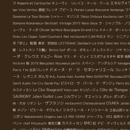
ミネルヴォ
ク
Repaire et Cartouche
キューヴェ・ソレイユ・テール・クール
プピーユ
フ
bar Vino Veritas
銀座フレンチ
Florian Looze
Brasserie Vendange
リ
Domaine La Tour Boisée
シャトー・オゾンヌ
Tokyo Shibuya Koutarou san
Domaine Romaneaux-Destezet
Vintage 2015
Nara Seiya
ラ・シャンブル・ノ
Olivier de Nice
Bourgogne Grand Cru
ューヴェ・ティボ
ドメーヌ・ボートレ
Drieu
Les Clapas
Soleil Couchant
Red
restaurant CAN ROCA
サン・シニアン
桜島
き「きじ」
東京・世田谷
LESTIGNAC
Dambach-La-Ville
Salon des Vins d
都・レストラン「大鵬」
Bistro Soif
ポール・ボキューズ
レストラン・ソヤ
カン
ーダ・クレウス
Rose
マルゴー
マス・オ・ビュイ
エスポアよろずや
哲学
有
Histoire
桜
2018 Beaujolais Nouveaux partis
スペイン・アンダルシア
kanaga
ドメーヌ・ド・ラ・セネシャリエール
Paris 11e
北浜フレンチ
フレンチ
ーヌ・レオニス
がんちゃん
Kuma chan
Aurélie
Rémi DUFAITRE Nouveau201
Saint Aubin 1er Cru
Garde Fou
ビストロ・ラ・パール・デ・ザンジュ
Paris bi
Le Clos Rougeard
Côte de Thongue
カスティヨン
Yuko-san
カリピージュ
SAURIGNY
Julien Guillot
シルヴァン・オエッシュ
Lune
ポルト
ポンポン・
レ・ザフランシ
OSAKA
州・大分
リオン
restaurent Chateaubriand
Janbo
シルヴェール・トリシャール
賀
メゾン・ピエール・オヴェルノ
土佐山田ショ
ンボン
Nakaminato Shigeru san
LE PRE VERRE
ドゥーブル・ゼロ
田所オーナ
カスティヨン
BMO 社
ベント
chef Mizukuchi
東京三鷹
デビ・ディヴェルス
Eric Pfifferling