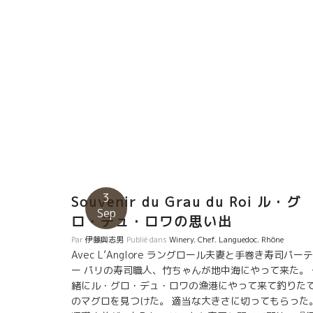
3
Souvenir du Grau du Roi ル・グ
Sep
ロ・デュ・ロワの思い出
Par
伊藤與志男
Publié dans
Winery
,
Chef
,
Languedoc
,
Rhône
Avec L’Anglore ラングロール夫妻と手巻き寿司パー
ー パリの寿司職人、竹ちゃんが地中海にやって来た。 
緒にル・グロ・デュ・ロワの漁港にやって来て釣りた
のマグロを見つけた。 適当な大きさに切ってもらった