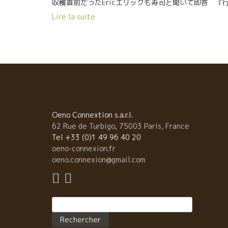
収穫直前だったEricエリックも寿司と聞いて即答 『
く！』奥さんのMarie-loマリー・ローと一緒にやって
Lire la suite
た。 竹ちゃんは私がパリに帰るとすぐに直行する美味
いお寿司屋さん“YUZU”のシェフ。 手際のよい包丁さ
で一瞬のうちに完成。ヤー！美味しく、楽しい一期一
でした。
Oeno Connextion s.a.r.l.
62 Rue de Turbigo, 75003 Paris, France
Tel +33 (0)1 49 96 40 20
oeno-connexion.fr
oeno.connexion@gmail.com
Rechercher :