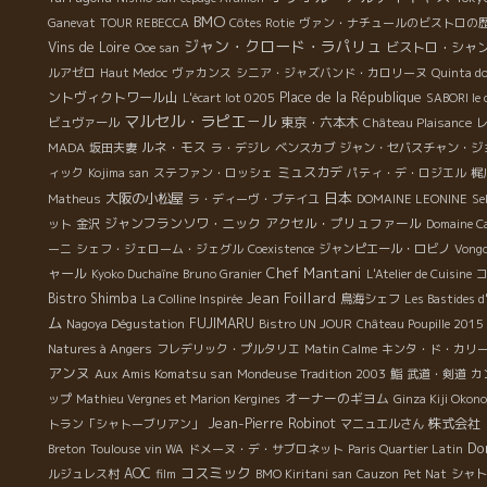
BMO
Ganevat
TOUR REBECCA
Côtes Rotie
ヴァン・ナチュールのビストロの
ジャン・クロード・ラパリュ
Vins de Loire
ビストロ・シャ
Ooe san
ルアゼロ
Haut Medoc
ヴァカンス
シニア・ジャズバンド・カロリーヌ
Quinta do
ントヴィクトワール山
Place de la République
L'écart lot 0205
SABORI le
マルセル・ラピエ－ル
東京・六本木
ビュヴァール
Château Plaisance
ルネ・モス
MADA
坂田夫妻
ラ・デジレ
ベンスカブ
ジャン・セバスチャン・ジ
ミュスカデ
ィック
Kojima san
ステファン・ロッシェ
パティ・デ・ロジエル
梶
日本
大阪の小松屋
Matheus
ラ・ディーヴ・ブテイユ
DOMAINE LEONINE
Se
ジャンフランソワ・ニック
アクセル・プリュファール
ット
金沢
Domaine C
ーニ
シェフ・ジェローム・ジェグル
Coexistence
ジャンピエール・ロビノ
Vongo
Chef Mantani
ャール
Kyoko Duchaîne
Bruno Granier
L'Atelier de Cuisine
Jean Foillard
Bistro Shimba
La Colline Inspirée
鳥海シェフ
Les Bastides d
ム
FUJIMARU
Nagoya Dégustation
Bistro UN JOUR
Château Poupille 2015
Natures à Angers
フレデリック・プルタリエ
Matin Calme
キンタ・ド・カリ
アンヌ
Aux Amis Komatsu san
Mondeuse Tradition 2003
鮨
武道・剣道
カ
オーナーのギヨム
ップ
Mathieu Vergnes et Marion Kergines
Ginza Kiji Okon
Jean-Pierre Robinot
株式会社
トラン「シャトーブリアン」
マニュエルさん
Dom
Breton
Toulouse
vin WA
ドメーヌ・デ・サブロネット
Paris Quartier Latin
コスミック
AOC
ルジュレス村
film
BMO Kiritani san
Cauzon
Pet Nat
シャト