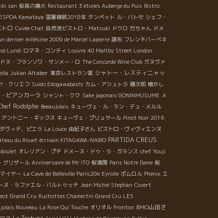
iki san
桜島の噴火
Restaurant 3 étoiles Auberge du Puis
Bistro
ESPOA Kamataya
猛暑継続2018年
タンペット
ル・バトセ
シェフ・
ストロ
Cuvée Chat
自然派ビストロ・Matsuki
ドウロ
竹ちゃん
ドメ
un dernier millésime 2009 de Marcel Lapierre
調布
フレンチバーベキ
sé Lundi
ロマネ・コンティ
Louvre
40 Maltby Street London
ドヌ・フランソワ・サンメー・ロ
The Concorde Wine Club
ガヌヴァ
Julian Altaber
シャトー・レスティニャッ
lla
東京レストラン業
ヤ・クリエフ
Suido Edogawabashi
カム・アシュトラ
磯次郎
懐かし
・ビアンカーラ
シャント・クク
Sake japonais GONINMUSUME
メ
Chef Rodolphe
Beeaujolais
キューヴェ・ル・ラン・デュ・メルル
アントニー・ギックス
キューヴェ・プリュサール
Pinot Noir 2016
ダヴィデ、ピエラ
La Louce
由紀子さん
ビストロ・ヴィヴィエンヌ
PARTIDA CREUS
âteau du Rouet
écrivain KITAGAWA-NAWO
doulet
オレリアン・プチ
ドメーヌ・ドゥ・ラ・ガランス
chef Youji
・グリザール
Anniversaire de Mr ITO
桜満開
Paris Notre Dame
桜
マイヤー
La Cave de Belleville Paris20e
Eyrolle
ポムロル
Phenix
エ
ーヌ・ラファエル・バルトゥッチ
Jean Michel Stephan
Covert
geot Grand Cru
Ruchottes Chamertin Grand Cru
LES
BMO山田さ
jolais Nouveau
La Rose Qui Touche
オリオル
Fronton