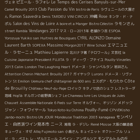
Le Temps des Cerises
ピエール・ラフォレ
Banyuls-sur-Mer
ヴェネ
Club Passion du Vin
Camel
Brouilly 2013
bistro de Paris
ラヴェニールの大園さ
沖縄
Ramon Saavedra
Rose
ん
Denis TARDIEU
VINI CIRCUS
キンタ・ド・ナ
ラモンさん
Salon des Vins de Loire
ポル
A boire et a Manger
Bistro Célestin
Vendanges 2017
street Rambla
マス・ロー2013年
老舗かつ吉
ESPOA
CYRIL ALONZO
Domaine
Yorozuya Yukiko san
Huitres de Bouzigues
Massimo
エマニュエ
Laurent Barth
SOPEXA
Morgon2017
Wine School
ル・ラセーニュ
Mathieu Lapierre
北川ナヲ著「テロワール」文芸社
la
President FUJITA
Cuisine Japonaise
ラ・ディーヴ・ブテイユ
Pouilly-Vinzelles
2013
Calim
London The Laughing Heart
ドメーヌ・シャンベルタン
岩井さん
Attention Chenin Méchant
Brouilly 2017
ガイヤック
Lurons
ドメーヌ・リヴァ
Côte
トン
St Emilion
Uemura chef
châtaignier de 600 ans
エスポア・もりたか
de Brouilly
Château-Neuf-du-Pape
ロイック
キタノセ店のシェフ
レストラーダ
地域
Hop'là
オルガンの紺野真シェフ
Le Chameau Ivre
Les Uniques de Jules
メドック
Chauvet
Assemblée Nationale
6 Pieds sur Terre
オルヴォー、オリゾン
Pouilly-Fumé
ジャン・フォワイヤール
Tokyo Koto-ku Oshima
CPVのKisho
モンペリ
Janbo-mochi
Bistro UN JOUR
Mondeuse Tradition 2003
kanagawa
エ・自然派ワイン見本市
ニース
René Mosse
湘南
ラ・デジレ
大阪の醸造者
キューヴェ・オゼ
Alliq Fujimoto san
小島さん
キュイエット
オクトーブル
リュ・
モンマルトルの丘
ド・ラ・ペスト
レ・ザルミエール
スペイン・アンダルシア