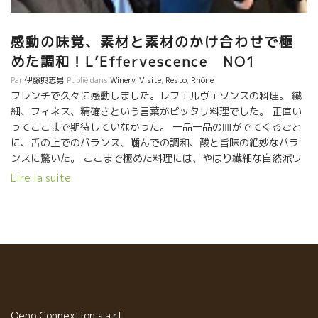
感動の味覚、素材と素材のかけ合わせで極
めた調和！L’Effervescence NO1
Par
伊藤與志男
Publié dans
Winery
,
Visite
,
Resto
,
Rhône
フレンチで久々に感動しました。レフェルヴェソンスの料理。 繊
細、フィネス、精確さという言葉がピッタリ料理でした。 正直い
ってここまで期待していなかった。 一品一品の皿がでてくるごと
に、舌の上でのバランス、噛んでの調和、酸と旨味の絶妙なバラ
ンスに驚いた。 ここまで極めた料理には、やはり繊細な自然派ワ
インしか合わせられないでしょう。 ノマをはじめ世界の超一流レ
Lire la suite
ストランのメーンのワインが自然派になっているのは当然のこと
だと思う。 この繊細なバランスの味覚に、樽香ビンビンのワイン
だったり、線の太すぎるワインは合わない。 折角のフィネスが台
無しになってしまう。 酸とミネラルが細くスーット真っ直ぐに伸
びてくるようなワインがいい。 若きソムリエの松本さんがピタリ
と合わせてくれる。 松本さんは個人的にもダール・エ・
リボの白ワインが大好きで、よくここの料理に合わせて使ってい
るとのこと。 造っているルネ・ジャン本人も自分の白が大好き
だ。 ルネ・ジャンは云う、 『Hermitageエルミタージュやクロー
Oeno Connextion s.a.r.l.