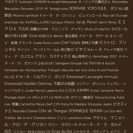
ぺネデス
Sumiyaki SHINORI le couple Nakayama
オーリックの藤元さん
Descombes
DOMAINE YOYO
B.B.B. ボジョレ試
Beaujolais Nouveau 2018
M. Yanaginuma
飲会
Mouressipe Rosé
ドメーヌ・ラ・ロッシュ・ビュイシエール
Pays de l'Europe
ＥＳ
Jordy Perez
orientale
Aki
ESPOAしんかわ
Canigou
Phenix
Saint-Peray
ＰＯＡ TOUR
収穫2018年・ドミニック・ドゥラン
Bisto St.Martin
ラピエール
家の7月14日祭
TOUR REBECCA
Benoit
恵比寿店
ドメーヌ・ラゲール
キューヴ
ビストロ・ブリ
Chef Ishida
ェ・桜島
ケランヌ
Suwa
Rosé Lundi
若林ご夫妻
ュタル
ビオジョレーヌ
サイント・ヴィクトワール山
侘び寂び
アレイヤ地方
パ
アラン・カステックス
ティ・デ・ロジエル
高山南美さん
Hermitage 2001
ドメー
passion
Ivo Ferreira
ヌ・ド・ラ・ガランス
Sakagami Groupe
Kouchi
Ishikawa san
Restaurateur français Daisuke san
Aux Amis d’une Franche
Emmanuel Lassaigne
ドメーヌ・シルヴァン・ボック
ALLIQ
Mr.Fujiki
Emmanuel Houillon Overnoy
大阪の小松屋
リリアン・ボッシュ
ジュヴレ・シ
Eric KAMM
ャンべルタン
cuvée Marcel Lapierre
R2L'O
Arima
Sancerre
Pierre
Kato
Philippe Aliet
LA VRILLE ET LE PAPILLON
カウゾン醸造元
Tokyo Guinza
san
ビオディ
那覇
Cachette Masa chef
CPV Kikuchi Madoka
Shizuoka Japon
ナミ
Côte de Thongue
DOMINIQUE DERAIN
Pascale Choime
Le Clos des
マキシム・マニョン
Treilles
Bar à vins Chambre Noire
ジュリ
Laurence Alias
ル・クロ・デ・グリヨン
ドメーヌ・ド・ラ・ボルド
マリー・ラピエール
AOC
Le Grau du Roi
リショー
Akiko Goto
シャルドネ・ペティアン
メゾン・ジ