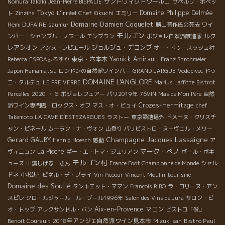
サントヴィクトワール山
Nomura Takaki
Jean-Pierre BISPALIE
サぺルリ・ポペッ
Tokyo
L'irréel
Domaine Philippe Delmée
ト
Zinzins
Chef Kikuchi
エミリー
Domaine Damien Coquelet
Remi DUFAIRE
saumur
勝山晋作氏の死去
ワイ
モルゴン
ルク
ンバー・シャンブル・ノワール
モンブラン
ボジョレ自然派醸造家
レアシオン
ジョルジュ・デコンブ
アンヌ・ラピエール
オー・ドゥ・スッシュ社
東京・六本木
Yannick Amirault
Rebecca
ESPOAよろずや
Franz Strohmeier
Japon Hamamatsu
ロンドンの自然派ワインバー
GRAND LARGUE
Vodopivec
ドゥ
DOMAINE L'ANGLORE
ニ・タルデュ
LE PRE VERRE
Marius Laffitte
Bistrot
Parcelles
2020
・ G
ボジョレフェアー
パリ2019年
76VIN
Mas de Mon Père
自然
Crozes-Hermitage
派ワイン専門店・ロックス・オフ
マス・オ・ビュイ
chef
Takemoto
LA CAVE D’ESTEZARGUES
ラストー
東京築地場外
ドメーヌ・クリスチ
ャン・ビネール
ムーラン・ナ・ヴォン
山登り
パリビストロ・ヌーヴェル・メリー
Champagne Jacques Lassaigne
Gerard GAUBY
Hennig Hoesch
感動
ア
マーク・ペノ
La Pioche
ヴィニョン
ギー・エ・トマ・ジュリアン
ポール・ボキ
モルゴン村
ューズ
中湊しげる さん
France Foot Championne de Monde
シャル
小松屋
ドネ
ピネル・デ・ブライ
Vin Picoeur
Vincent Moulin
tourisme
Domaine des Soulié
タンキエット・ママン
François RIBO
ラ・コリーヌ・アン
スピレ
クロ・ルジャール・ル・ブール1996年
Salon des Vins de Jura
サロン・ビ
Aix-en-Provence
マコン
オ・トップ
アレクサンドル・バン
ビストロ「俊」
2018年アンジェ自然派ワイン見本市
Bistro Paul
Benoit Courault
Mizuki san