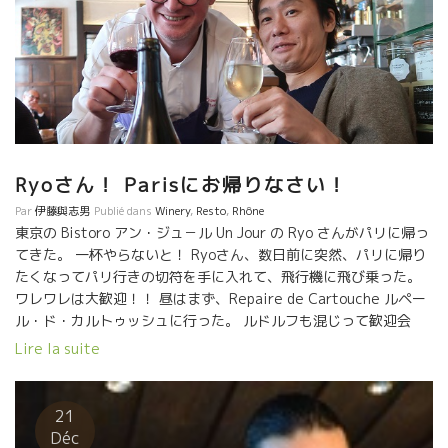
イシーさこの料理にピッタリ。 ポッシーブル醸造の畑には野生の
香草、タイム、ローズマリーなどが沢山ある。 だから、スパイシ
ーな料理にピッタリとマリアージする。 ルシオンの山側地区では
最初に入り込んで、誤魔化しのない本物ワインを造った人でもあ
る。 醸造家ロイックの自然を愛するやさしく懐が深い人柄がワイ
ンに転写されている。多くの料理合わせることができる。 （ドメ
ーヌ・ポッシブルの日本での問合せはオルヴォー社まで）
Ryoさん！ Parisにお帰りなさい！
Par
伊藤與志男
Publié dans
Winery
,
Resto
,
Rhône
東京の Bistoro アン・ジュ－ル Un Jour の Ryo さんがパリに帰っ
てきた。 一杯やらないと！ Ryoさん、数日前に突然、パリに帰り
たくなってパリ行きの切符を手に入れて、飛行機に飛び乗った。
ワレワレは大歓迎！！ 昼はまず、Repaire de Cartouche ルペー
ル・ド・カルトゥッシュに行った。 ルドルフも混じって歓迎会
だ！ 店に入ると、『伊藤、待っていたぞ！キューヴェ・プランタ
Lire la suite
ンのマグナムをお前えの為に確保してある！』 といきなり、マグ
ナムを開けた！ ここに来たら、まずルドルフのトビッキリ美
味しいパテ、テリーヌでプランタンをグイッとやる。。 旨い！！
21
プランタンもこのくらい時間が経った方が落ち着いてとても美味
Déc