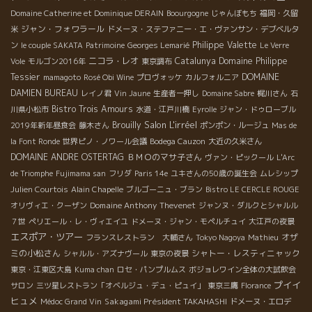
Domaine Catherine et Dominique DERAIN
Boourgogne
じゃんぼもち
福岡・久留
ジャン・フォワラール
米
ドメーヌ・ステファニー・エ・ヴァンサン・デブベルタ
Philippe Valette
ン
le couple SAKATA
Patrimoine
Georges Lemarié
Le Verre
ニコラ・レオ
Catalunya
Domaine Philippe
Vole
モルゴン2016年
東京調布
Tessier
DOMAINE
mamagoto
Rosé Obi Wine
プロヴォッケ
カルフォルニア
DAMIEN BUREAU
レイノ君
Vin Jaune
生産者一押し
Domaine Sabre
梶川さん
石
Bistro Trois Amours
川県小松市
水道・江戸川橋
Eyrolle
ジャン・ドゥローブル
Salon L'irréel
Brouilly
2019年新年昼食会
藤木さん
ポンポン・ルージュ
Mas de
la Font Ronde
世界ピノ・ノワール会議
Bodega Cauzon
大近の久米さん
DOMAINE ANDRE OSTERTAG
ＢＭＯのマサ子さん
ヴァン・ピックール
L'Arc
de Triomphe
Fujimama san
フリダ
Paris 14e
ユキさんの50歳の誕生会
ムレシップ
Julien Courtois
Alain Chapelle
ブルゴーニュ・ブラン
Bistro LE CERCLE ROUGE
Domaine Anthony Thevenet
オリヴィエ・クーザン
ジャンヌ・ダルクとシャルル
７世
ペリエール・レ・ヴィエイユ
ドメーヌ・ジャン・モペルチュイ
大江戸の夜景
エスポア・ツアー
オザ
フランスレストラン 大輔さん
Tokyo Nagoya
Mathieu
ミの小松さん
シャトー・レスティニャック
シャルル・アズナヴール
東京の夜景
東京・江東区大島
Kuma chan
ロセ・パンプルムス
ボジョレワイン全体の大試飲会
プイイ
サロン
三ツ星レストラン「オベルジュ・デュ・ピュイ」
東京三鷹
Florance
ヒュメ
Sakagami Président TAKAHASHI
Médoc Grand Vin
ドメーヌ・エロデ