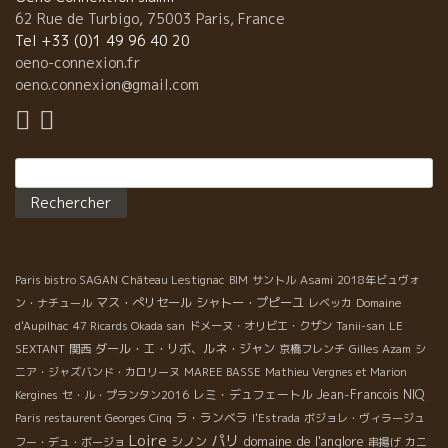
ズ・エルミタージュは、その昔は白ワインの産地だったんだ。こ
62 Rue de Turbigo, 75003 Paris, France
このテロワールには白葡萄の方が断然相性がいいんだ。しかも、
Tel +33 (0)1 49 96 40 20
ルーサンヌ品種がよく熟した時の白は格別に美味い。』
oeno-connexion.fr
ビオ野菜や新鮮な魚の旨味には、ルネジャンのワイ
oeno.connexion@gmail.com
ンはマニフィックな相乗効果がある。 料理が引き立って、ワイン
も３倍美味しくなる。 鴨肉にはエルミタージの赤を
開けた。 なんとこれまた超マニフィックなマリアージュ！！
Rechercher :
Paris bistro SAGAN
Château Lestignac
BIM
サントル
Asami
2018年ビュヴォ
マス・ぺリセール
シャトー・プピーユ
ン・ナチュール
レベッカ
Domaine
d'Aupilhac
47 Ricards Okada san
ドメーヌ・オリビエ・クザン
Tanii-san
LE
ダール・エ・リボ、ルネ・ジャン
SEXTANT
関西
京橋フレンチ
Gilles Azam
シ
ニア・ジャズバンド・カロリーヌ
MAREE BASSE
Mathieu Vergnes et Marion
レミ・デュフェートル
Jean-Francois NIQ
Kergines
セ・ル・プランタン2016
ラ・ランベラ
Paris restaurent Georges Cinq
l'Estrada
ボジョレ・ヴィラージュ
Loire
パリ
domaine de l'anglore
シノン
フー・デュ・ボージョ
串揚げ
カニ