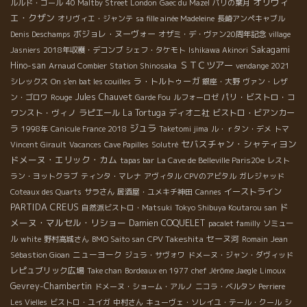
オリヴィ
ルルド・ゴール
40 Maltby Street London
Gaec du Mazel
パリの葉月
エ・クザン
オリヴィエ・ジャンテ
sa fille ainée Madeleine
長崎アンペキャブル
ボジョレ・ヌーヴォー
Denis Deschamps
オザミ・デ・ヴァン20周年記念
village
Sakagami
Jasniers
2018年収穫・デコンブ
シェフ・タケモト
Ishikawa Akinori
ＳＴＣツアー
Hino-san
Arnaud Combier
Station Shinosaka
vendange 2021
ラ・トルトゥーガ
シレックス
On s'en bat les couilles
銀座・大野
ヴァン・レザ
Jules Chauvet
パリ・ビストロ・コ
ン・ゴロワ
Rouge
Garde Fou
ルフォーロゼ
ワンスト・ヴィノ
ラピエール
La Tortuga
ディオニ社
ビストロ・ビアンカー
ジュラ
ラ
1998年
Canicule France 2018
Taketomi jima
ル・ｒタン・デメ
トマ
セバスチャン・シャティヨン
Vincent Girault
Vacances
Cave Papilles
Solutré
ドメーヌ・エリック・カム
tapas bar
La Cave de Belleville Paris20e
レスト
ラン・ヨットクラブ
ティンタ・マレナ
アヴィタル
CPVのアビタル
ガレジャッド
イーストライン
Coteaux des Quarts
サラさん
居酒屋・ユメキチ神田
Cannes
PARTIDA CREUS
ド
自然派ビストロ・Matsuki
Tokyo Shibuya Koutarou san
メーヌ・マルセル・リショー
Damien COQUELET
pacalet familly
ソミュー
CPV Takeshita
セーヌ河
ル
white
野村高城さん
BMO Saito san
Romain
Jean
ニューヨーク
Sébastion Gioan
ジュラ・サヴォワ
ドメーヌ・ジャン・ダヴィッド
レピュブリック広場
Take chan
Bordeaux en 1977
chef Jérôme Jaegle
Limoux
Gevrey-Chambertin
ドメーヌ・ショーム・アルノ
ニコラ・ベルタン
Perriere
Les Vielles
ビストロ・ユイガ
中村さん
キューヴェ・ソレイユ・テール・クール
シ