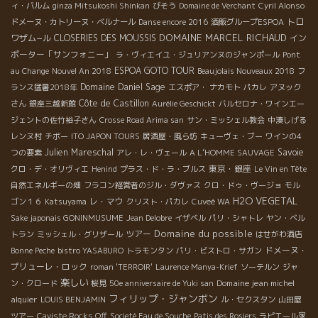
ィ・バルム
ginza Mitsukoshi Shinkan
びそう
Domaine de Verchant
Cyril Alonso
トロ
ドメーヌ・カトリーヌ・ベルナール
Danse encore 2016
酒販グループESPOA
DOMAINE MARCEL RICHAUD
ワザム−ル
CLOSERIES DES MOUSSIS
イン
ポーター「サンフォニー」
ラ・ヴィエイユ・ジュリアンヌのジャンポール
Pont
ESPOA GOTO TOUR
au Change
Nouvel An 2018
Beaujolais Nouveaux 2018
フ
Domaine Daniel Sage
ランス猛暑2018年
エスポア・ ナカモト
パカレ
アヌック
Côte de Castillon
さん
銀座三越新館
Aurélie Geschickt
バルセロナ・ワインエー
ジェントの佐竹裕子さん
Crosse Road Arima san
サン・ミッシェル教会
中湊しげる
レンヌ村
チボー
ITO JAPON TOURS
居酒屋・風ら坊
キューヴェ・ブー
ワインの4
Julien Mareschal
Savoie
つの要素
アレ・レ・ヴェール
A L’HOMME SAUVAGE
東京・銀座
クロ・デ・オリヴィエ
Henind
プラス・ド・ラ・ブルス
Le Vin en Tête
自然エネルギーの畑
フラコン経営者のジル・ダヴァス
クロ・ドゥ・ヴージョ
モル
H2O VEGETAL
レ・マウ
ゴン１６
Katsuyama
クリスト・パカレ
Cuveé WA
Sake japonais GONINMUSUME
Jean Delobre
イザベル
パリ・シャトレ
ヤン・ベル
Domaine du possible
ツアー
トラン
ミッシェル・グリザール
はせがわ酒店
ドメーヌ・
Bonne Peche
bistro YASABURO
トラモンタン
パリ・ビストロ・サガン
プリューレ・ロック
roman 'TERROIR'
Laurence Manya-Krief
ソーテルン
ジャ
楽しい
Domaine jean michel
ン・クロード
桜見
50e anniversaire de Yuki san
フィリップ・ジャンボン
alquier
LOUIS BENJAMIN
ル・セクスタン
山田屋
ツアー
Caviste Rocks Off
Societé Eau de Souche
Patis des Rosiers
ラピエール家