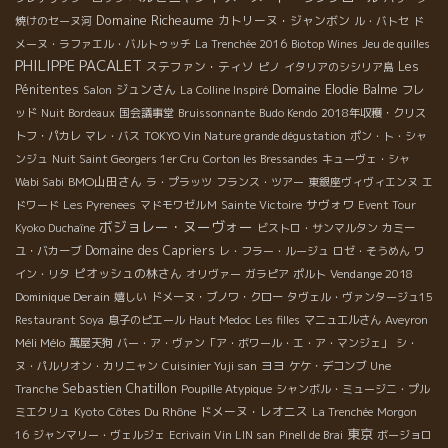
Domaine Richeaume
カトリーヌ・ジャンボン
焼けのセーヌ河
ル・バトセ
ド
メーヌ・ラファエル・バルトゥッチ
La Trenchée 2016
Biotop Wines
Jeu de quilles
PHILIPPE PACALET
ステファン・ティソ
Les
ピノ
イタリアのシシリア島
Pénitentes
ジュンさん
Domaine Elodie Balme
Salon
La Colline Inspiré
フレ
ッド
Nuit Bordeaux
国会議事堂
Bruissonnante
Budo Kendo
2018年収穫・クリス
トフ・パカレ
マレ・バス
TOKYO Vin Nature grande dégustation
ポン・ト・シャ
ンジュ
Nuit Saint Georgers 1er Cru
Corton les Bressandes
キューヴェ・シャ
BMO山田さん
Wabi Sabi
ラ・プラッツ
フランス・ツアー
東銀座ヴィヴィエンヌ
エ
サヴォワ
ドワード
Les Pyrenees
マドモワゼルＭ
Sainte Victoire
Event Tour
ボジョレー・ヌーヴォー
Kyoko Duchaîne
ビストロ・サンマルタン
カミー
Domaine des Capriers
ユ・バカーブ
レ・フラー・ルージュ
ロゼ・そうめん
ワ
ピオッシュの林さん
Vendange 2018
イン・リタ
オリヴァー
ガラピア
ポルト
Dominique Derain
嬉しい
ドメーヌ・ブノワ・クロー
タヴェル・ヴァンタージュ15
Restaurant Soya
息子のピエール
Haut Medoc
Les filles
マニュエルさん
Aveyron
Méli Mélo
萬屋天狗
バー・ア・ヴァン「ア・ボワール・エ・ア・マンジェ」
シ・
ヨヨ
ヌ・パルリオン・カリニャン
Cuisinier Yuji san
ケケ・デコンブ
Une
Sebastien Chatillon
Tranche
Poupille Atypique
シャンボル・ミュージニ・プル
Côtes Du Rhône
ドメーヌ・レオニス
ミエクリュ
Kyoto
La Trenchée
Morgon
東京
16
ジャンマリー・ヴェルジェ
Ecrivain Vin LIN san
Pinell de Brai
ボージョロ