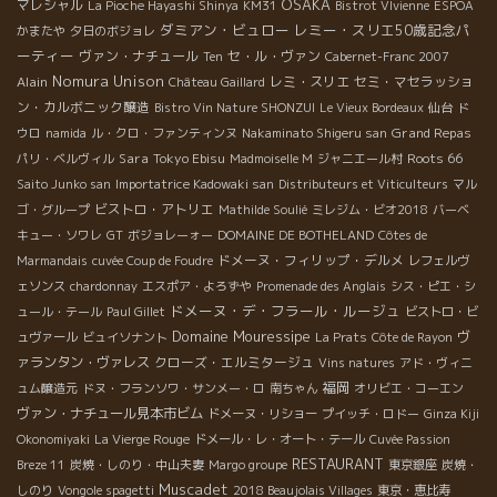
OSAKA
マレシャル
La Pioche Hayashi Shinya
KM31
Bistrot VIvienne
ESPOA
ダミアン・ビュロー
レミー・スリエ50歳記念パ
かまたや
夕日のボジョレ
ーティー
ヴァン・ナチュール
セ・ル・ヴァン
Ten
Cabernet-Franc 2007
Nomura Unison
Alain
レミ・スリエ
セミ・マセラッショ
Château Gaillard
ン・カルボニック醸造
Bistro Vin Nature SHONZUI
Le Vieux Bordeaux
仙台
ド
Grand Repas
ウロ
namida
ル・クロ・ファンティンヌ
Nakaminato Shigeru san
Sara
Tokyo Ebisu
Roots 66
パリ・ベルヴィル
Madmoiselle M
ジャニエール村
Saito Junko san
Importatrice Kadowaki san
Distributeurs et Viticulteurs
マル
ビストロ・アトリエ
ゴ・グループ
Mathilde Soulié
ミレジム・ビオ2018
バーベ
キュー・ソワレ
GT
ボジョレーォー
DOMAINE DE BOTHELAND
Côtes de
ドメーヌ・フィリップ・デルメ
Marmandais
cuvée Coup de Foudre
レフェルヴ
ェソンス
chardonnay
エスポア・よろずや
Promenade des Anglais
シス・ピエ・シ
ドメーヌ・デ・フラール・ルージュ
ュール・テール
Paul Gillet
ビストロ・ビ
Domaine Mouressipe
ヴ
ュヴァール
ビュイソナント
La Prats
Côte de Rayon
ァランタン・ヴァレス
クローズ・エルミタージュ
Vins natures
アド・ヴィニ
福岡
ュム醸造元
ドヌ・フランソワ・サンメー・ロ
南ちゃん
オリビエ・コーエン
ヴァン・ナチュール見本市ビム
ドメーヌ・リショー
プイッチ・ロドー
Ginza Kiji
Okonomiyaki
La Vierge Rouge
ドメール・レ・オート・テール
Cuvée Passion
RESTAURANT
Breze 11
炭焼・しのり・中山夫妻
Margo groupe
東京銀座
炭焼・
Muscadet
しのり
Vongole spagetti
2018 Beaujolais Villages
東京・恵比寿