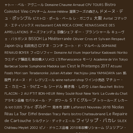
Bistro
ャトー・ベル・アヴニール
Domaine Chaume Arnaud
CPV TOURS
Coinstot Vino
ドメーヌ・デ
CPVチーム
Anne-Hélène
渥美フーズの森さん
大阪
ュ・ポッシブル
ビストロ・ポール・ベール
レ・ガニヴェ
Avital
コマック
ス・エティリックス
restaurant CAN ROCA
COMIC
RENAISSANCE DES
ギー・ブランシャール
APPELLATIONS
チーズフォンデュ
宗像シェフ
キューヴ
BISSOH
La Méditerranée
Olivier Cros et Sylvain Respaut
ェ・バラガンヌ
Japon
ロマネ・コンチ
QV.g
石田克己
コート・ド・マルペール
DOMAINE
RENAUD BOYER
フィロソフィー
Domaine Ad Vium
Importateur Kadowaki Noriko
ラミディア醸造元
飯田橋メリメロ
L'Effervescence
モーリ
Academie de Vin Tokyo
C'est le Printemps 2017
Barbecue Soirée
Symphonie Madoka san
Atsumi
Julian Altaber
Foods Mori san
Teradanonke
Hachijou-jima YAMADAYA san
凱
マチュー・
旋門
ドメーヌ・ド・レグリエール
wine naturel shop
ワイン小売店
エ・カミーユ・ラピエール
シードル
焼き鳥・しのり
Lilian Bauchet
Bistro
New York
FLACON - 2
AU P'TIT BON-HEUR
Rémy Soulié Rosé
La Cuvée du Chat
ＳＴＣグループ
アラモン品種
セパラメール・ア・ボワール
トゥールーズ
レカー
ボルドー
Laforest Nouveau 2018
Nicolas
ル lot 0205
ブルイ
見本市
試飲
Le Repaire
Réau
La Tour Eiffel
Brendan Tracy
Paris bistro Chateaubriand
フィリップ・パカレ
de Cartouche
シルヴァン・ディティエール
SILEX
ジュリアン・
Château Meylet 2002
ピノ・ドゥニス品種
2018年収穫リショーム