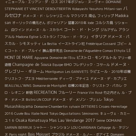
ィニョーブル・エリアン・ダ・ロス
2017年ボジョレ・ヌーヴォー
DOMAINE
バ
STEPHANIE ET VINCENT DEBOUTBERTIN
Kobayashi Yasuhiro
Mitani-san
ルセロナ
南仏
Madoka
ドメーヌ・ド・レシャリエール
マクシマス
フィリップ
san
コルシカ島
オーリックの橋元さん
ボジャリアン
猛暑2018年
Iode
リショー
コート・ド・トング
アラン
ム 白ワイン
ドメーヌ・ル・スカラベ
ジルアザム
イタリア
ドメーヌ・パ
アルル
Madona Eglise
レストラン「フルー・ド・タン」
スカル・シモヌッティ
La Bestia
イーストライン社
Frédérique Cossard
ゴビー
Ａ
Domaine de l’Aiguelière
LE
Ｃコート・ド・ブルイイ
勝山晋作死去
Comax Ethylix
MONT DE MARIE
ビストロ・モンマルトル
Aguyana
Domaine de l'Ecu
マリー修
Champagne de Sousa
ドメーヌ・
道僧
Equipe BMO
フレデリック・コサール
グレゴリー・ギヨーム
ラピエール・2018年収穫
Montgueux
Les GANIVETS
クリストフ・プエヨ
Méditerranée
ディーヴ・ブテイユ
ドメーヌ・デ・カプリエ
BEAUJ'ALL'WINS
Domaine de Montgilet
収穫20年記念・クリストフ・パカレ
ク
RECREATION
フルーリー
ロ・レオニン
新宿
France Vin Rosé
竹之内さん
ル・プ
Tokyo
チ・ドメーヌ
Bistro UN COUP
ドメーヌ・デ・メゾン・ブリュレ
Musashikoyama
Domaine Chambertin
sylvain DITTIERES
Crozes-Hermitage
2016
Cuvée Bou
Italie Nord
Tokyo Degustations Séminaires
キューヴェ・カミー
Osaka Komatsuya
Vendange 2017
Mas Lau
Seine
ユ１６
DOMAINE
SARNIN BERRUX
シャトー・シャンション
LOU CARIGNAN
Callipyge
ル・タジン
Bois Moisset
ヌ
Paris night
ブラジル
ドメーヌ・ルノー・ボアイエ
Domaien