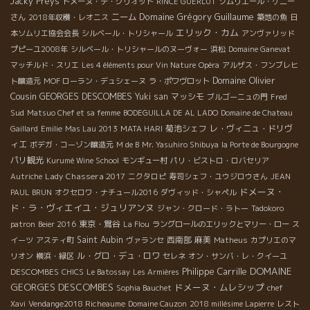
Jacky Preys
ドメーヌ・デ・グリオット
RINCE GUERLUT
ソムリエール・ケニー
Domaine Grégory Guillaume
ニーム
さん
2018年収穫・レオニス
築地の魚
日
エリック・カム
本ソムリエ協会会長
シルベール・トリシャール
アンヴァリッド
プピーユ2008年
シルベール・トリシャールのヌーヴォー
浜松
Domaine Ganevat
マッチルド・スリエ
Les 4 éléments pour Vin Nature
Opéra
アルザス・フンブレヒ
Domaine Olivier
ト醸造元
MOF ローラン・デュシェーヌ
ラ・ポワヴロット
Cousin
GEORGES DESCOMBES
Yuki san
マッシモ
ブルゴーニュの門
Fred
Sud
Matsuo Chef et sa femme
BODEGUILLA DE AL LADO
Domaine de Chateau
菊池シェフ
レ・ヴィニュ・ドリヴ
Gaillard
Emilie
Mas Lau 2013
MATA HARI
ィエ
ボデガ・コーゾン醸造元
M de B
Mr. Yasuhiro Shibuya
la Porte de Bourgogne
パリ観光
Kurumé Wine School
モンギュー村
パリ・ビストロ・ロバセリア
Lady Chassera 2017
Autriche
ニクタロピ
寿司シェフ・ユウジロウさん
JEAN
ドメーヌ・
PAUL BRUN
オクセロワ・ナチュール2016
ダヴィッド・シャペル
ド・ラ・ヴィエイユ・ジュリアンヌ
ジャン・クロード・ラトー
Tadokoro
東京・鴬谷
patron
Beier 2016
La Flou
ラングロールのエリックとマリー・ロー
ス
Saint Aubin
西南部
麻美
イーツ
アスティ町
ヴァランセ
Matheus
カプリエのマ
ル・グロ・デュ・ロワ
リオン
横浜・緑区
セレネ
オン・サンバ・レ・クイーユ
DOMAINE
Philippe Carrille
DESCOMBES
CHICS
Le Batossay
Les Armières
GEORGES DESCOMBES
ドメーヌ・ムレシップ
Sophia Bauchet
chef
Xavi
Vendange2018 Richeaume
Domaine Cauzon
2018 millésime Lapierre
レスト