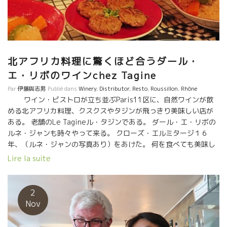
blanc 2017 このキュヴェでは純粋なフルーツの味を見つけること
ができます。すべてのブドウはダイレクトプレス後、アルコール
発酵とマロラクティック発酵をするため木樽に入れられます。熟
成は12〜15ヶ月間木樽で行われます。（新樽も少しの割合で使用
しています） 3/4ルサンヌ ¼は赤粘土質土壌で育ったマルサン
北アフリカ料理に驚くほど合うダール・
ヌ！びっくりするくらい繊細で、アペリティフにぴったりです！
エ・リボのワインchez Tagine
Saint Joseph – Les champs 2007 全房で（10〜20%ほどのブド
ウは足踏み法で押しつぶされたブドウ）トロンコニックタンクで
Par
伊藤與志男
Publié dans
Winery
,
Distributor
,
Resto
,
Roussillon
,
Rhône
14-18日間のマセレーションをされています。色と厚みを出すた
ワイン・ビストロが立ち並ぶParis11区に、自然ワインが飲
め、一日に二回、ピジャージュが行われています。12-15ヶ月間
める北アフリカ料理、クスクスやタジンが飛っきり美味しい店が
古い樽（一部は新樽）で熟成されます。粘土と花崗岩の土壌の
ある。 老舗のLe Tagineル・タジンである。 ダール・エ・リボの
100%シラーのこのワインはパワフルで、良い酸味がありまだ若い
ルネ・ジャンも時々やって来る。 クローズ・エルミタージ１６
状態です。タンニンは和らいでおり、フルーツ感が残り、熟成か
年、（ルネ・ジャンの写真あり）をあけた。 何を食べても美味し
らくる野生の味わいも感じることができます。素敵なワインで
い。 普通、私はアフリカ系香辛料がチョット苦手、でもここは別
Lire la suite
す！ Crozes Hermitage blanc 1999 なんて素晴らしいワインで
格。問題なく体に入っていく。 その上、誤魔化しのない本物ワイ
しょう！まだ若いですが、飲みやすいワイン。グルメでありなが
ンが飲めるのが嬉しい。 近くに立ち並ぶワインビストロでアペロ
らフレッシュ感があり、ソフトチーズとよく合います。 ルネ・ジ
をやって、ここで仕上げるのは最高。 （日本でのダール・エ・リ
2
ャン、この素晴らしいひと時をありがとう!
ボ醸造のワインの問合せは野村ユニソンまで） 私の大好きな
Nov
ルシオン地方のワイン、Domaine Possibleドメーヌ・ポッシーブ
ル醸造のLoic・Roure ロイック・ルールのワインもある。スパ