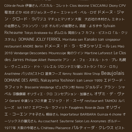
CPV
Côte de Feule
伊藤さん
パスカル・コレット
Clos léonine
S'ACCAPAU
Diony
ドメーヌ・ジャ
菊池まどか
KGB
ボジョレヌーヴォー
エシャッペ・ベル・ロゼ
ン・クロード・ラパリュ
マチュとマリオン
大阪 大近社の木村さん
ミネット
Sylvain
の佐野さん
フランソワ・リボ
オルガンの紺野さん
酒屋・よろずや
Richeaume
Tokyo Arakawa-ku
ポムロル
岡田シェフ
カフェ・ビストロ「ル・クリ
DOMAINE JOLLY FERRIOL
Kanako san
スタル」
Moritaka san
singapour
ドメーヌ・ド・ラ・セネシャリエール
restaurant ANDRE
Berlin
Les Maù
Le Clos
2018 Vendange Descombes
Mouressipe
剣のワイン
Martine Laforest
des Jarres
札幌
Philippe Alliet
Piemonte
アン・メ・フェ・スキル・トゥ・プレ
レ・ヴィニュロン・ドゥ・リレエル
ジロンナ三ツ星レストラン「カン・ロカ」
Beaujolais
Anathème
パリのビストロ
渥美フーズ
Kenny
Nozaki Wine Shop
エドワード・
DOMAINE DES AMIEL
Nakayama Yoshinori san
Lenoir 1989
ラフィット
ジョルディ
アラン・シャ
Brasserie Vendange
ピュピラン村
Reino
オザミ・デ・ヴァ
ペル
宗像康雄
オリヴィエ・クロ
コンセプション・加藤さん
ン
エリック・ド・スーザ
restaurant TAIHOU
Gerard
中湊シェフご夫妻
ルバ
オリヴィ
レーズ lot 1417
エドワール・ラフィット
Faugères
Rose de Zaza
エ・コーエン
アキ子さん
桐谷さん
Importateur BARBARA
Guinza 4 chome
オ
ーリックスの藤元さん
Au couchant
Sauterne
Salon Les Anonymes
ボルドー
パルティーダ・クレウス
1977年
大阪の今尾さん
Château Plaisance
ビスト