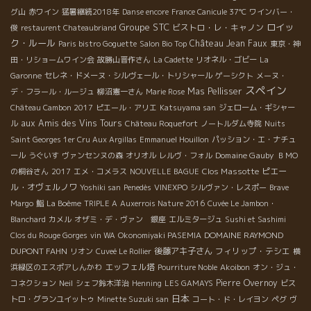
グ山
赤ワイン
猛暑継続2018年
Danse encore
France Canicule 37℃
ワインバー・
Groupe STC
ロイッ
ビストロ・レ・キャノン
俊
restaurent Chateaubriand
ク・ルール
Château Jean Faux
Paris bistro Goguette
Salon Bio Top
東京・神
田・リショームワイン会
故勝山晋作さん
La Cadette
リオネル・ゴビー
La
Garonne
セレネ・ドメーヌ・シルヴェール・トリシャール
ゲーシクト
メーヌ・
スペイン
Mas Pellisser
デ・フラール・ルージュ
柳沼憲一さん
Marie Rose
Château Cambon 2017
ピエール・アリエ
Katsuyama san
ジェローム・ギシャー
aux Amis des Vins Tours
ル
Château Roquefort
ノートルダム寺院
Nuits
Saint Georges 1er Cru Aux Argillas
Emmanuel Houillon
パッション・エ・ナチュ
Domaine Gauby
ール
うぐいす
ヴァンセンヌの森
オリオル
レルヴ・フォル
ＢＭО
Clos Massotte
ピエー
の桐谷さん
2017
エメ・コメラス
NOUVELLE BAGUE
ル・オヴェルノワ
Yoshiki san
Penedès
VINEXPO
シルヴァン・レスポー
Brave
Margo
鮨
La Boème
TRIPLE A
Auxerrois Nature 2016
Cuvée Le Jambon・
Blanchard
カメル
オザミ・デ・ヴァン 銀座
エルミタージュ
Sushi et Sashimi
DOMAINE RAYMOND
Clos du Rouge Gorges
vin WA
Okonomiyaki PASEMIA
DUPONT FAHN
後藤アキ子さん
フィリップ・テシエ
リオン
Cuveé Le Rollier
横
エッフェル塔
浜緑区のエスポアしんかわ
Pourriture Noble
Akoibon
オン・ジュ・
Pierre Overnoy
コネクション
Neil
シェフ鈴木洋治
Henning
LES GAMAYS
ビス
日本
トロ・グランユイットゥ
Minette Suzuki san
コート・ド・レイヨン
ペグ
ヴ