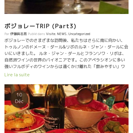
ボジョレーTRIP (Part3)
Par
伊藤與志男
Publié dans
Visite
,
NEWS
,
Uncategorized
ボジョレーでのさまざまな訪問後、私たちはさらに南に向かい、
トゥルノンのドメーヌ・ダール&リボのルネ・ジャン・ダールに会
いにいきました。 ルネ・ジャン・ダールとフランソワ・リボは、
自然派ワインの世界のパイオニアです。このアペラシオンに多い
強いフルボディのワインからは遠くかけ離れた「飲みやすい」ワ
インを彼らは造っています。 ここではシラーは女王の存在であ
Lire la suite
り、大変エレガントで非常に飲みやすいのです。 サン・ジョゼ
フ、クロゼ・エルミタージュ、エルミタージュのアペラシオンの9
ヘクタールで構成され、全てビオディナミ法で栽培され、各キュ
10
ヴェが特定のテロワールを表現できるよう、パーセル別で栽培さ
Déc
れています。 メソッドは昔から変わりません:完全無添加、ブドウ
の約10%は足踏み法(発酵をはじめるために必要なジューを得るた
め)、できるだけ手を加えず、濾過なし、亜硫酸なしという方法で
す。ダール&リボは、常に新鮮、フルーティーでエレガントなワイ
ンを生産することを目的にしています。 Crozes Hermitage