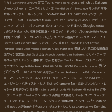
STC Tours
Lyon chef Ishida Katsumi
生カキ
Catherine Deneuve
Mont Blanc
Bruno Schueller
マル
ニースのオリヴィエ
Mondial du Vin biologique
モンタダ
セル・エ・クレール・リショー
DOMAINE RAPHAEL BARTUCCI
インポーター
「アヴニール社」
T'inquiètes M'man!
Sete
Jean-Dominique CASSINI
オビ・ワイ
Glouglou
ン
ハリーズ・バー・パリ
Caviar
ビストロ・アン・ク
竹澤さん
Ginza
ESPOA Nakamoto
収穫29回記念・ドミニック・ドゥラン
L'Echappée Belle Rouge
台湾インポーターのレベッカさん
トマ・ピコ
ワインバー店長のアレックス
Pierre fils d'Alexandre Bain
シャント・クク
映画
La Terre d'Or
Chef Kôtaro
Pompon Rouge
美味しい
第二回台湾自然
Jean Michel Stephan
Alpes-Maritimes
派ワイン試飲会
chef Xabi
土佐
Association des Vins Naturels
ガルド・フー
マ
ルゴー
北アルデッシュ
豊中
宮川さん
竹間さん
Mas Lau Blanc
ビストロ・ペシェ
ラン
Domaine de la lunotte
ミニヨン
Echappée Belle Rose
Cuiisne Japonaise
グドック
Julien Altaber
西尾さん
Cornas
Restaurant Le Petit Commerce
ドメーヌ・シャルロット・
中川マリ
ラングドック・ルシヨン
ローラン・フェル
エ・ジャン・バティスト・セナ
Bistro Chambre Noir
宮崎
ブレンダン・トレ
グル
イシー
自然派ワイン見本市
histoire de Bistros de Vin Nature
Millésime Bio
ープ・エスポア
Paellia
アントネッラ
山田屋の矢島さん
デート
ブノワ
ブー・デ
St Jean de
ュ・モンド
ドメーヌ・ジェローム・ジュレ
2018年収穫・リショーム
la Ginest
Domaine
お好み焼き「パセミア」
ジュスト・シエル
Le Chameua Ivre