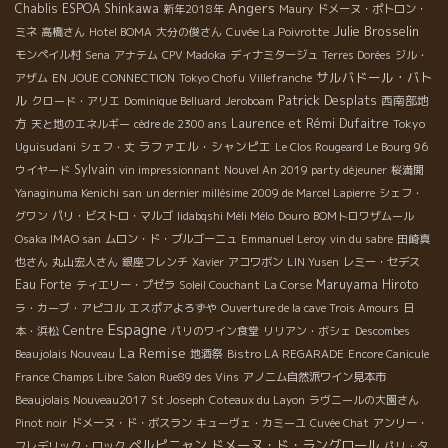
Angers
Chablis
ESPOA Shinkawa
新年2018年
Maury
ドメーヌ・ポトロン・
Julie Brosselin
ミネ
高橋さん
Hotel BOMA
大分の俊さん
Cuvée La Poivrotte
モンペイル村
Sena
アナテム
CPV Madoka
ディナミタージュ
Terres Dorées
ジル・
サルバドール・バト
アザム
EN JOUE CONNECTION
Tokyo Chofu
Villefranche
ル
Patrick Desplats
西南部地
クロード・アリエ
Dominique Belluard
Jeroboam
方
Laurence et Rémi Dufaitre
Tokyo
天と地のエネルギー
cèdre de 2300 ans
Uguisudani
ラファエル・シャンピエ
シェフ・丈
Le Clos Rougeard Le Bourg 96
Sylvain
ウイヤード
vin impressionnant
Nouvel An 2019 party déjeuner
桜満開
Yanaginuma Kenichi san
un dernier millésime 2009 de Marcel Lapierre
シェフ・
グワン
パリ・ビストロ・マルゴ
Iidabqshi Méli Mélo
Douro
BOMトロワザムール
Osaka IMAO san
ムロン・ド・ブルゴーニュ
Emmanuel Leroy
vin du sabre
田崎真
也さん
丸山宏人さん
銀座フレンチ
Xavier
アコワボン
LIN Yusen
レミー・セデス
Eau Forte
Maruyama Hiroto
ティエリー・プゼラ
Soleil Couchant
La Corse
ラ・カーブ・アピコル
エスポアよろずや
Ouverture de la cave Trois Amours
日
Espagne
Centre
本・浜松
パリのワイン食堂
リリアン・ボシェ
Descombes
La Remise
Beaujolais Nouveau
地酒祭
Bistro LA REGARADE
Encore Canicule
France
Champs Libre
Salon Rue89 des Vins
アノニム自然派ワイン見本市
Beaujolais Nouveau2017
St Joseph
Coteaux du Layon
ラヴニールの大園さん
Pinot noir
ドメーヌ・ド・ボスラン
キューヴェ・カミーユ
Cuvée Chat
アンリー・
ペルピニャン
ドメーヌ・ド・ラングロール
フレデリック・ロック
パリ・夕