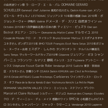
DOMAINE GERARD
ラ・ローブ・エ・ル・パレ
の自然派ワイン祭
SCHUELLER
Ganevat
chef Julianne
高知の石川さん
Daikin Kume-san
メゾン・
2018年・ボ
ピエール・オヴェルノ
LESTIGNAC
ジュリアンヌ
10年間の感謝
Diak
ドメーヌ・デ・スリエ
自然派ワイン
ジョレヌーヴォー
伊勢丹
Valérie
vin
ティエリー・ピュズラ
Octobre
2018年11月伊藤與志男の日本の旅
Ooe san
マルセイユ
Bistrot
ダミアン・コクレー
Domaine du Matin Calme
2018
Coupe de Monde
クロ・ド・タイラック
Bruno Granier
Matsui
エスポアよろずや
ユキ子さん
ポンポワ2015年
BMO TOUR
François Ecot
Nara Seiya
2018年ボジョ
エスポア・ しんかわ
レ・ヌーヴォー出荷
タンタシオン
ラ・タルバルド醸造元
シャン
ジュリアン・ギヨ
Sans Temps
サッカーワールドカップ2018年
Cézanne
パーニュ
フランソワ・ルマリエ
静岡
パトリス・ユグ
Fujiwara
アントニー・ギ
Stéphane Tissot
Garde Robe
ックス
Vendange 2018
Sudiste
東京・世田谷
区・ナカモトさん
京橋ランチ
OSAKA Daikin KIMURA san
C'est le Printemps
Corbieres
2016
Oriole ARTIGAS
Cuvee Printemps
ワインカヴィスト・ロック
ス・オフ
Place de la Borse
Kendo 8 dan Yoshimura Kenichi
La Petite Pépée
DOMAINE VALENTIN VALLES
ジャン・ミッシェル・ステファン
ゲシクト
Marcel et Claire Richaud
シルヴィー・オジュロ
Avenue des Champs-Elysées
BMO 社
クロ・デ・ヴィーニュー・デュ・メイヌ
感動のワイン
小松屋さんのビスト
シャンパーン・ジャック・ラセーニュ
ロ
ヨシキさん
Vendange 2018 Lapierre