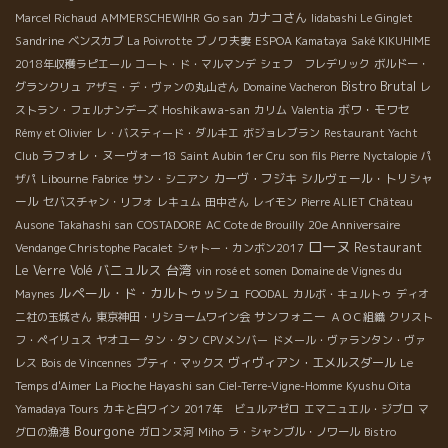
Go san
カナコさん
Marcel Richaud
AMMERSCHEWIHR
Iidabashi Le Ginglet
Sandrine
ベンスカブ
La Poivrotte
ブノワ夫妻
ESPOA Kamataya
Saké KIKUHIME
2018年収穫ラピエール
コート・ド・マルマンデ
シェフ フレデリック
ボルドー・
Bistro Brutal
グランクリュ
アザミ・デ・ヴァンの丸山さん
Domaine Vacheron
レ
Hoshikawa-san
ボワ・モワセ
ストラン・フェルナンデーズ
カリム
Valentia
Rémy et Olivier
レ・バスティード・ダルキエ
ボジョレブラン
Restaurant Yacht
ラフォレ・ヌーヴォー18
Club
Saint Aubin 1er Cru
son fils Pierre
Nyctalopie
パ
カーヴ・フジキ
シルヴェール・トリシャ
ザパ
Libourne
Fabrice
サン・シニアン
ール
セバスチャン・リフォ
レキュム
田中さん
レイモン
Pierre ALIET
Château
Ausone
Takahashi san
COSTADORE
AC Cote de Brouilly
20e Anniversaire
ローヌ
Restaurant
Vendange Christophe Pacalet
シャトー・カンボン2017
バニュルス
台湾
Le Verre Volé
vin rosé et somen
Domaine de Vignes du
ルペール・ド・カルトゥッシュ
Maynes
FOODAL
カルボ・キュルトゥ
ディオ
サンフォニー
ニ社の玉城さん
東京神田・リショームワイン会
ＡＯＣ組織
クリスト
フ・ペイリュス
ヤオユー
タン・タン
CPVメンバー
ドメール・ヴァランタン・ヴァ
ヴィヴィアン・エメルスダール
レス
Bois de Vincennes
プティ・マックス
Le
Temps d'Aimer
La Pioche Hayashi san
Ciel-Terre-Vigne-Homme
Kyushu Oita
Yamadaya Tours
カキと白ワイン
2017年 ビュルアゼロ
エマニュエル・ジブロ
マ
Bourgone
グロの漁港
ガロンヌ河
Miho
ラ・シャンブル・ノワール
Bistro