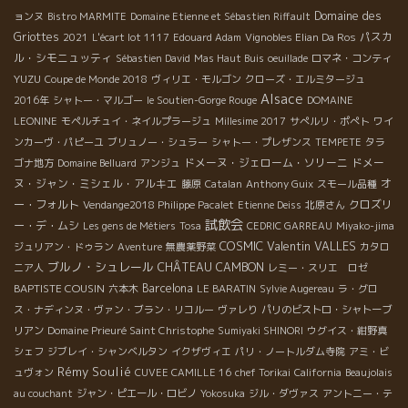
Domaine des
ョンヌ
Bistro MARMITE
Domaine Etienne et Sébastien Riffault
Griottes
パスカ
2021
L'écart lot 1117
Edouard Adam
Vignobles Elian Da Ros
ル・シモニュッティ
Sébastien David
Mas Haut Buis
oeuillade
ロマネ・コンティ
YUZU
Coupe de Monde 2018
ヴィリエ・モルゴン
クローズ・エルミタージュ
Alsace
2016年
シャトー・マルゴー
le Soutien-Gorge Rouge
DOMAINE
LEONINE
モペルチュイ・ネイルプラージュ
Millesime 2017
サぺルリ・ポぺト
ワイ
ンカーヴ・パピーユ
ブリュノー・シュラー
シャトー・プレザンス
TEMPETE
タラ
ドメーヌ・ジェローム・ソリーニ
ドメー
ゴナ地方
Domaine Belluard
アンジュ
ヌ・ジャン・ミシェル・アルキエ
オ
藤原
Catalan
Anthony Guix
スモール品種
ー・フォルト
クロズリ
Vendange2018 Philippe Pacalet
Etienne Deiss
北原さん
試飲会
ー・デ・ムシ
Les gens de Métiers
Tosa
CEDRIC GARREAU
Miyako-jima
COSMIC
Valentin VALLES
ジュリアン・ドゥラン
Aventure
無農薬野菜
カタロ
ブルノ・シュレール
CHÂTEAU CAMBON
ニア人
レミー・スリエ ロゼ
BAPTISTE COUSIN
Barcelona
六本木
LE BARATIN
Sylvie Augereau
ラ・グロ
ス・ナディンヌ・ヴァン・ブラン・リコルー
ヴァレり
パリのビストロ・シャトーブ
リアン
Domaine Prieuré Saint Christophe
Sumiyaki SHINORI
ウグイス・紺野真
シェフ
ジブレイ・シャンベルタン
イクザヴィエ
パリ・ノートルダム寺院
アミ・ビ
Rémy Soulié
ュヴォン
CUVEE CAMILLE 16
chef Torikai
California
Beaujolais
au couchant
ジャン・ピエール・ロビノ
Yokosuka
ジル・ダヴァス
アントニー・テ