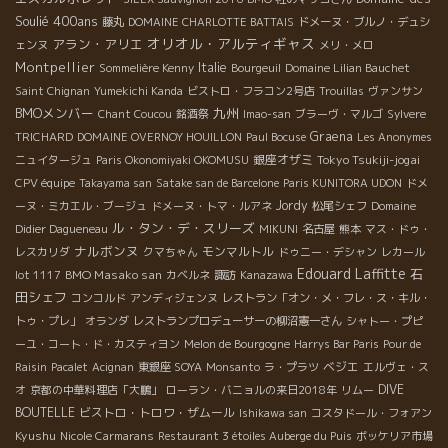
Soulié 400ans
藤丸
DOMAINE CHARLOTTE BATTAIS
ドメーヌ・ブルノ・デュシ
オリオル・アルティギャス
アラン・アリエ
ェンヌ
メリ・メロ
Montpellier
Italie
Sommelière Kenny
Bourgeuil
Domaine Lilian Bauchet
Saint Chignan
Yumekichi Kanda
ビストロ・フラコン2号店
Trouillas
ヴァンサン
BMOメンバー
九州
Chant Coucou
銘酒祭
Imao-san
ブラーヴ・マルゴ
Sylvere
Graena
TRICHARD
DOMAINE OVERNOY HOUILLON
Paul Bocuse
Les Anonymes
銀座オザミ
Tokyo Tsukiji-jogai
ニュイタージュ
Paris Okonomiyaki OKOMUSU
CPV équipe
Takayama san
Satake san de Barcelone
Paris KUNITORA UDON
ドメ
Jordy
ーヌ・ミカエル・ブージュ
ドメーヌ・トマ・ルアネ
松尾シェフ
Domaine
ル・タン・デ・スリーズ
Didier Dagueneau
MIKUNI
名古屋
熊本
マス・ドゥ・
ナルボンヌ
モンマルトル
レスカリダ
クマちゃん
ドゥニー・デシャン
レカール
Edouard Laffitte
石
BMO Masako san
lot 1117
カベルネ
諏訪
Kanazawa
田シェフ
コンコルド
アンディジェンヌ
レストラン「オン・メ・フレ・ス・キル・
トゥ・プレ」
オランダ
レストランプロデューサーの柳沼憲一さん
シャトー・プピ
ーユ・コート・ド・カスティヨン
Melon de Bourgogne
Harrys Bar Paris
Pour de
ベジエ
Raisin
Pacalet
Acignan
東銀座 SOYA
Monsanto
ラ・プラツ
エルヴェ・ス
DIVE
オ
京都の中華料理店「大鵬」
ローラン・バニョルの来日2018年
リムー
BOUTELLE
ビストロ・トロワ・ザムール
Ishikawa san
コスタドール・フォアン
Kyushu
Nicole Carmarans
Restaurant 3 étoiles Auberge du Puis
ボッケリア市場