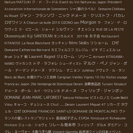
Nature MATSUKI
ク・ド・フードル
Event du Vin Nature au Japon
Président
Association Internationale de Sommeliers
シャ(猫のラベル）
Domaine Château
ジャン・フランソワ・ニック
ドメーヌ・クリストフ・パカレ
du Rouet
Morgon
ロゼワイン
A Chacun sa bulle 2016
OZONO san
ラ・フォン・ド・ロ
シルヴァン・オエッシュ
りヴィエ
ラ・ピエール・ショード
RUE DE LA PESTE
Okonomiyaki Kiji SANTEKAN
女子会
モンカルメス 2011年
Restaurant
Rémi Sédès
リショーム ロゼ
KITANOSE
La Noue Blanchard
ヨッチャン
Domaine Catherine Bernard
カエフェルコフ
ミレジム・ビオ
マニュエル
Le
Laurent Bagnol
ジェローム・ソリーニ
Bruel
シェナ
桜
écrivain KITAGAWA-
マルク・ぺノ
トマ・ラフォレ
ジャン・ポ
NAWO
ヴァカンス
シューディスト
ール・ドーマン
ドメーヌ・マクシム・マニョン
Juliénas
アヴェク・ル・タン
Blanc de Blanc
お酒のアトリエ吉祥
Carignan Vieilles Vignes 16
Ito Yoshio voyage
France au Japon
29e Vendange de Dominique Derain
良質食品店
Syivain Respaut
ドメーヌ・フィリップ・ジャンボン
ドメーヌ・ポール・ルイ・ウジェンヌ
DOMAINE JEAN-MARC LAFOREST
Selosse Millesime
ビストロノミ
Cuvée Bedit
Vilou
キョーコ・デュシェーヌ
Chut ......Derain
Laurent Miquel
47 リカーズ
タヴ
ェル・ロゼ
DOMAINE FRANCOIS SAINT-LO
DOMAINE DE MONTCALMES
ヴァ
長由紀子さん
ランスの星レストラン”カシェット
ESPOA Yorozuya et Richeaume
リレール見本市
Histoire
ジュール・ショヴェ
フィリップ・デルメ
ダミアン・コ
クレ・ヌーヴォー
大阪うずら屋
Vincent Garreta
自然派ワインの日本イベント