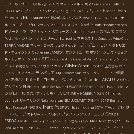
Guillaume
ラン「ル・プチ・コメルス」
2017年オー・フォルト
共栄
Cueillette
Jean
Sylvain Hoesch
BIOJOLAISE
プイイ・フィッセ
マッシモとアントネッラ
François Nicq
Banyuls
Shubidoba
磯次郎
ポルトガル
ドメーヌ・シャモナー
ル
ドゥーブル・ゼロ
フランソワ・エコ
エスポア・なかむら
Alliq Hashimoto san
ドメーヌ・ラ・プティット・べニューズ
カベルネ フラン
Autour d'un verre
ジャン・フォワヤール
ITO Yoshio
Petit Max
マテウス
The Concorde Wine Club
ル・ブ・デュ・モンド
TERRA MADRE
マリー・ローズ
リョウさん
ラトリエ・
Catherine JAMBON
ド・キュイジンヌ
サンフォニー社
ポワン・ジェ
ヴィニョブ
STC
ル・エリオン・ダ・ロス
restaurent La Casa del Perro
Grand Cru
リタ
シュ
Olivier Cohen
ビドバ
森高さん
アンジュヴァン
カンヌ
Fronton
庄元さん
オビ・
モンペリエ
ワイン・ケノビュル
Kiji Okonomiyaki
サン・ペレー
トーハン酒販
Jean-Claude LAPALU
ドメーヌ・ローラン・バルツ
店・石橋さん
マルセル
ラ
アシニャン村
Loïc
Bisstro Italien Restaurant GUCITE
Château Puech-Haut
ングロール
Herve
エスポア・ナカモト
LA NATURE A HORREUR DU VIDE
Souhaut
リースリング
Nakamura san
BEAUJOL'ART
ブルイイ2013
Bernard
Marc Pesnot
ガ
Nady Foucault
小松さん
Higashi guinza SOYA
ポール・ジレ
Groupe
ード・ローブ
ジャンフランソワ・ニック
カトリーヌ・ブルトン
ESPOA
サンタムール
Lac de Suwa
ワインライター・リンさん
パルク
Miss Terre
VINITALY
ラ・フェルム・デ・セット・リュンヌ
シャトーヌッフ・デュ・パップ