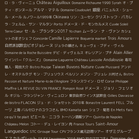
Château Aiguilloux
ロ・ラ・ヴィーニュ
Domaine Richaume 1998 Syrah
オ・プ
銀座
アルマ・マテル
ティ・ボンヌール
Domaine Coudoulet
バニュルス・シュー
Okinawa
クリストッフ・パカレ
ル・メール
ルノワール1989年
リン・ユーセン
ラ・フェルム・サン・マルタン
Porto
ドメーヌ・ド・モンカルメス
Cuvée Soleil
セ・ル・プランタン2017
ムーラン・ナ・ヴァン
Terre Coeur
Yo chan
カシェ
Camille Lapierre
Trois Amours
ットのまさシェフ
Concorde
Boqueria market
自然派試飲会ビオジョレーヌ
ジュラの鏡さん
キューヴェ・ブディ・ヴィル
Alain Allier
Domaine de la Roche Buissière
デビ・ディヴェルス
オレリアン・プチ
Andalousie
ワインバー「クルーズ」
Domaine Laguerre
Château Lassolle
寿司
Taiwan Buvons Nature
職人・岡田大介
Bistro Poulpe
Cuvée Plussard
アンド
レ・オステルタグ
モン・ブリュリウス
ベルリン
メゾン・ブリュレ
川村さん
Bistro
Philippe
Passion et Nature
Marie-lo de l'Anglore
フランスワイン・ロゼ
Corse
Maffre
ドメーヌ・ジョリ・フェリオ
LA REVUE DU VIN FRANCE
Pompon Rosé
ル
Gilles Davasse
オジル・フランジャン・ヴィニュロン
東京自然ワイン大試飲会
de bistro FLACON
フル
ジュ・ド・ショセット
2018年
Bonastre
Laurent FELL
ーリ
上海
バルセロナのユウコさん
BMO Kamata san
シェフ・菊池
En Mets fais
ピエール・ニコラ
ce qu'il te plait
トーハン酒販ツアー
Quinta de Napoles
Saint-Amour
Châpeau Melon
コトー・デュ・レイヨン
肉
France Tours
Languedoc
STC Groupe Tour
オザミグループ
CPVフランス蔵元訪問ツアー
エスカルポレット
Domaine des
SILEX Sauvignon 2016
BMO 社のマサコさん