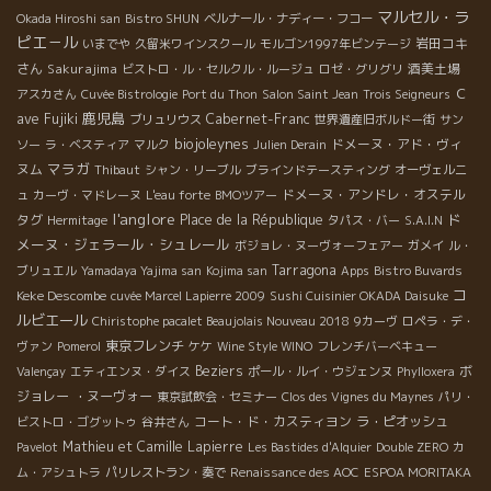
マルセル・ラ
Okada Hiroshi san
Bistro SHUN
ベルナール・ナディー・フコー
ピエ－ル
岩田コキ
いまでや
久留米ワインスクール
モルゴン1997年ビンテージ
さん
Sakurajima
酒美土場
ビストロ・ル・セルクル・ルージュ
ロゼ・グリグリ
Ｃ
アスカさん
Cuvée Bistrologie
Port du Thon
Salon Saint Jean
Trois Seigneurs
鹿児島
ave Fujiki
Cabernet-Franc
ブリュリウス
世界遺産旧ボルドー街
サン
biojoleynes
ドメーヌ・アド・ヴィ
ソー
ラ・ベスティア
マルク
Julien Derain
マラガ
ヌム
Thibaut
シャン・リーブル
ブラインドテースティング
オーヴェルニ
ドメーヌ・アンドレ・オステル
ュ
カーヴ・マドレーヌ
L'eau forte
BMOツアー
l'anglore
ド
タグ
Place de la République
Hermitage
タパス・バー
S.A.I.N
メーヌ・ジェラール・シュレール
ボジョレ・ヌーヴォーフェアー
ガメイ
ル・
Tarragona
ブリュエル
Yamadaya Yajima san
Kojima san
Apps
Bistro Buvards
コ
Keke Descombe
cuvée Marcel Lapierre 2009
Sushi Cuisinier OKADA Daisuke
ルビエール
Chiristophe pacalet Beaujolais Nouveau 2018
9カーヴ
ロペラ・デ・
東京フレンチ
ヴァン
Pomerol
ケケ
Wine Style WINO
フレンチバーベキュー
Beziers
ボ
Valençay
エティエンヌ・ダイス
ポール・ルイ・ウジェンヌ
Phylloxera
ジョレー ・ヌーヴォー
東京試飲会・セミナー
Clos des Vignes du Maynes
パリ・
コート・ド・カスティヨン
ラ・ピオッシュ
ビストロ・ゴグットゥ
谷井さん
Mathieu et Camille Lapierre
Pavelot
Les Bastides d'Alquier
Double ZERO
カ
ム・アシュトラ
パリレストラン・奏で
Renaissance des AOC
ESPOA MORITAKA