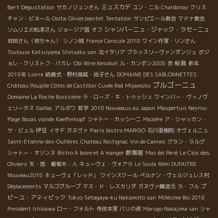
Bert Dégustation
ミュスカデ
サカノジュンさん
ユン・ニル
Chardonay
クリス
チャン・ビネール
Ooita
OlivierJeantet
Tentation
サンピエール教会
マドナ教会
シャンパ－ニュ・ジャック・ラセ－ニュ
ソムリエの松本さん
ジョージア国
オフ
岩田さん（岩ちゃん）
シノン城
France Canicule 2018
ワイン作家・リンさん
Toulouse
Katsuyama Shinsaku san
北イタリア
ブラッスリーヴァンダンジュ
ボジ
桜島
ョレ・クリストフ・パカレ
Obi Wine Kenobull
ル・カンボン2008
赤
新年
2019年
Loirre
結婚式・野村高城・尚子さん
DOMAINE DES SABLONNETTES
ブルゴーニュ
Château Poupille Côtes de Castillon
Cuvée Red
Miyamoto
Domaine La Roche Buissière
ラ・ローズ・キ・トゥッシュ
ワインバー・ヴィノヴ
ェリータス
Gaillac
アルボワ
哲学
2018 Nouveaux au Japon
Maupertuis Neyrou-
Plage
Bazas viande
Kaefferkopf
シャトー・カッシーニ
Mazière
ア・シャッカン・
Paris bistro MARGO
サ・ビュル
伊豆
イオデ
ガヌヴァ
石川亜樹則
オヴェルニュ
Saint-Etienne-des-Oullières
Chateau Restignac
Vin de Cannes
グラン・ラルグ
酢飯屋
シャトー・オゾンヌ
Bistro A boire et A manger
Mas del Périé
Le Clos des
Oliviers
天・地・葡萄木・人
キューヴェ・ヴォアラ
Le Soula
Rémi DUFAITRE
Nouveau2018
キューヴェ「レッド」
ワインスクール
ぺルナン・ヴェルジュレス村
プ
Déplacements
マルゴグループ
マス・ド・レスカリダ
ガヌヴァ醸造元
ラ・フル
ピーユ・アティピック
Tokyo Setagaya-ku Nakamoto san
Millésime Bio 2018
President Ishikawa
ロー・フォルト
寺田本家
パリの夜
Marugo Nakajima san
シャ