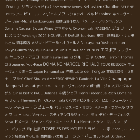
Sebastien Chatillon
リヨン
「PAUL」
シュビドバ
Sommelière Kenny
SELENE
Massimo
ピエール・オヴェルノワ
BMOツアー
レシャッペ・ベル
キューヴェ・
ブー
Jean-Michel Lasbouygues
故勝山晋作さん
ドメーヌ・シャンベルタン
ジュリ・ブ
Domaine Cauzon
Biotop Wines
クマちゃん
Okonomiyaki PASEMIA
ロスラン
vendange 2021
NOUVELLE BAGUE
tourisme
東京・世田谷区・ナカモ
Nakayama Yoshinori san
トさん
酒本商店
メゾン・ピエール・オヴェルノ
エスポア
Tokyo Guinza
1998年
OSAKA Daikin KIMURA san
BUNON
テラヴェー
カタルーニャ
ヤニック・アミロ
Hoshikawa-san
ル
COMIC
Terroir
Thomas
DOMAINE MARCEL RICHAUD
Châteauneuf-du-Pape
TOUR REBECCA
キュ
沖縄
Côte de Thongue
ーヴェ・カミーユ
Japon Hamamatsu
東京試飲会・セミ
Champagne
Chef Shu-zo
ナー
ブルイ
AMMERSCHEWIHR
Dambach-La-Ville
Jacques Lassaigne
ドメーヌ・ド・ヴェルシャン
飯田橋 ジャングレ
ジルア
中湊シェフ
Domaine
ザム
Ginza bistro PAUL
Juliénas
Henri Frédérique Roch
Anthony Thevenet
Kiji Okonomiyaki
CPVのアビタル
シス・ピエ・シュール・テ
マチュー・ラピエール
サヴ
ール
パリ・ビストロ・サガン
ドメーヌ・ラゲール
ォワ
La Mise au Verre
ル・スティアンゴルジュ・ルージュ
デビ・ディヴェルス
La Remise
Seiya
ドメーヌ・ジャン・バティスト・セナ
サン・マルタン・デ・
CLOSERIES DES MOUSSIS
ラピエール家
ラ・ガリッグ
戸田社長
Pinot
ラ・ノテ
ローラン・バニョル
西南部
ィック経営者キャロル
八丈島
Nuit Bordeaux