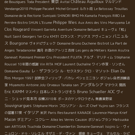
東京
Château Aiguilloux
de Bouzigues
Toda President
Avital
マルマンド
Vendange2018 Philippe Pacalet
Michel Grisard
ルカト街
Le Batossay
Trouillas
Domaine de la Rectorie
Sumiyaki SHINORI
BMO Mr.Kamata
François RIBO
La
Philippe Wies
Le
Perrière
Bistro SHUN
L'Ecume
Aux Amis des Vins Maruyama
Clos Rougeard
Vincent Garreta
Aventure
Domaine Belluard
キューヴェ「和」
バニュル
Nuit Saint Georgers 1er Cru
KM31
ロランス・アリアス
アヴィニョン
ス
Bourgone
ヴォドピヴェック
Domaine Bruno Duchene
Bistrot La Part de
Anges
Teradanonke
満月
お酒のアトリエ吉祥
Les gens de Métiers
Kamm Asutra
President FUJITA
Ganevat
Pommard Premier Cru
アルプ・マリティム
Stéphanie
Roussel
10年間の感謝
Vin RITA
MOF Laurent Duchaîne
ワイン作家・リンさん
レ・ザフランシ
Domaine Gauby
クロ・マソット
Elian Da
ル・セクスタン
Ros
Morgon 1997
試飲会フィリップ・パカレ
ペシェミニヨン
ボジョレ自然派醸造
アンダルシア
家
Miyamoto
Antoine Joly
Orveaux Tanaka san
マテウス
関西
Eric KAMM
Bruno Schueller
日本レストランびそう
AOC
ヴィ
マスぺリ
ニ・シュッド見本市
収穫2018年
ボーヌのケンタロウさん
無農薬野菜
Souvignargues
Stéphane Morin
フロリアン・ルーズ
Chef Yujiro san
フランス
イタリア
の猛暑37度
米沢
Paris Restaurant KANADE
Laurence Manya-Krief
Macon
ダミアン・コクレー
Allez les Verres
Cauzon
ボジョレブラン
Matsuoka
san
ARTISAN
Tsuchida
Domaine Chambertin
Domaine Ganevat
Isojiro
レ・ヴィ
ニュロン・ドゥ・リレエル
オザミ・デ・ヴァン 銀座
キューヴェ マルセル・ラピ