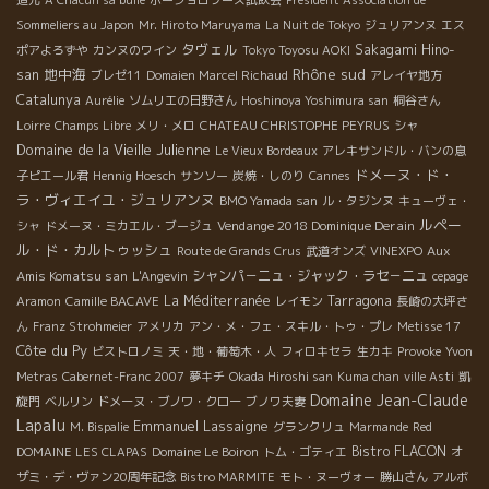
Sommeliers au Japon
Mr. Hiroto Maruyama
La Nuit de Tokyo
ジュリアンヌ
エス
タヴェル
Sakagami Hino-
ポアよろずや
カンヌのワイン
Tokyo Toyosu AOKI
Rhône sud
地中海
san
ブレゼ11
Domaien Marcel Richaud
アレイヤ地方
Catalunya
Aurélie
ソムリエの日野さん
Hoshinoya Yoshimura san
桐谷さん
Loirre
Champs Libre
メリ・メロ
CHATEAU CHRISTOPHE PEYRUS
シャ
Domaine de la Vieille Julienne
Le Vieux Bordeaux
アレキサンドル・バンの息
ドメーヌ・ド・
子ピエール君
Hennig Hoesch
サンソー
炭焼・しのり
Cannes
ラ・ヴィエイユ・ジュリアンヌ
BMO Yamada san
ル・タジンヌ
キューヴェ・
ルペー
Vendange 2018 Dominique Derain
シャ
ドメーヌ・ミカエル・ブージュ
ル・ド・カルトゥッシュ
Aux
Route de Grands Crus
武道オンズ
VINEXPO
Amis Komatsu san
シャンパ－ニュ・ジャック・ラセ－ニュ
L'Angevin
cepage
La Méditerranée
Tarragona
Aramon
Camille BACAVE
レイモン
長崎の大坪さ
ん
Franz Strohmeier
アメリカ
アン・メ・フェ・スキル・トゥ・プレ
Metisse 17
Côte du Py
ビストロノミ
天・地・葡萄木・人
フィロキセラ
生カキ
Provoke
Yvon
Metras
Cabernet-Franc 2007
夢キチ
Okada Hiroshi san
Kuma chan
ville Asti
凱
Domaine Jean-Claude
旋門
ベルリン
ドメーヌ・ブノワ・クロー
ブノワ夫妻
Lapalu
Emmanuel Lassaigne
M. Bispalie
グランクリュ
Marmande
Red
Bistro FLACON
DOMAINE LES CLAPAS
Domaine Le Boiron
トム・ゴティエ
オ
ザミ・デ・ヴァン20周年記念
Bistro MARMITE
モト・ヌーヴォー
勝山さん
アルボ