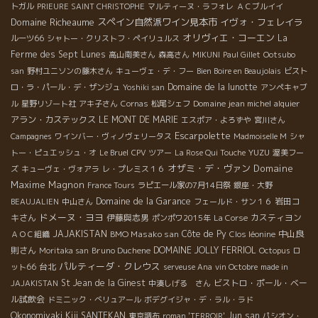
トガル
PRIEURE SAINT CHRISTOPHE
マルティーヌ・ラフォレ
ＡＣブルイイ
Domaine Richeaume
スペイン自然派ワイン見本市
イヴォ・フェレイラ
オリヴィエ・コーエン
La
ルーツ66
シャトー・クリストフ・ペイリュルス
Ferme des Sept Lunes
高山南美さん
森高さん
MIKUNI
Paul Gillet
Ootsubo
san
野村ユニソンの藤木さん
キューヴェ・デ・フー
Bien Boire en Beaujolais
ビスト
Domaine de la lunotte
ロ・ラ・パール・デ・ザンジュ
Yoshiki san
アンペキャブ
Domaine jean michel alquier
ル
星野リゾート社
アキ子さん
Cornas
松尾シェフ
アラン・カステックス
LE MONT DE MARIE
エスポア・よろずや
宮川さん
Escarpolette
Campagnes
ワインバー・ヴィノヴェリータス
Madmoiselle M
シャ
YUZU
トー・ピュエッシュ・オ
Le Bruel
CPV ツアー
La Rose Qui Touche
渥美フー
オザミ・デ・ヴァン
Domaine
ズ
キューヴェ・ヴォアラ
レ・プレミス１６
Maxime Magnon
France Tours
ラピエール家の7月14日祭
銀座・大野
Domaine de la Garance
岩田コ
BEAUJALIEN
中山さん
フェールド・サン１６
ドメーヌ・ヨヨ
キさん
伊藤與志男
カスティヨン
ポンポワ2015年
La Corse
JAJAKISTAN
BMO Masako san
Côte de Py
中山良
ＡＯＣ組織
Clos léonine
則さん
Bruno Duchene
DOMAINE JOLLY FERRIOL
Moritaka san
Octopus
ロ
パルティーダ・クレウス
台北
ット66
serveuse Ana
vin Octobre
made in
St Jean de la Ginest
ビストロ・ポール・ベー
JAJAKISTAN
中湊しげる さん
ル試飲会
ドミニック・べリュアール
ボデグイジャ・デ・ラル・ラド
Okonomiyaki Kiji SANTEKAN
Jun san
東京調布
roman 'TERROIR'
パシオン・