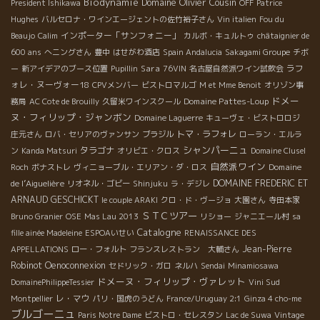
Biodynamie
Domaine Olivier Cousin
President Ishikawa
OFF
Patrice
Hughes
バルセロナ・ワインエージェントの佐竹裕子さん
Vin italien
Fou du
インポーター「サンフォニー」
Beaujo
Calim
カルボ・キュルトゥ
châtaignier de
600 ans
へニングさん
豊中
はせがわ酒店
Spain Andalucia
Sakagami Groupe
チボ
Sara
ラフ
ー
新アイデアのブース位置
Pupillin
76VIN
名古屋自然派ワイン試飲会
ォレ・ヌーヴォー18
CPVメンバー
ビストロマルゴ
M et Mme Benoit
オリゾン事
ドメー
Domaine Pattes-Loup
務局
AC Cote de Brouilly
久留米ワインスクール
ヌ・フィリップ・ジャンボン
Domaine Laguerre
キューヴェ・ビストロロジ
トマ・ラフォレ
庄元さん
ロバ・セリアのヴァンサン
ブラジル
ローラン・エルラ
シャンパーニュ
タラゴナ
ン
Kanda Matsuri
オリビエ・クロス
Domaine Clusel
自然派ワイン
Domaine
Roch
ボナストレ
ヴィニョーブル・エリアン・ダ・ロス
de l’Aiguelière
DOMAINE FREDERIC ET
リオネル・ゴビー
Shinjuku
ラ・デジレ
ARNAUD GESCHICKT
le couple ARAKI
クロ・ド・ヴージョ
大園さん
寺田本家
ＳＴＣツアー
Bruno Granier
OSE
Mas Lau 2013
リショー
ジャニエール村
sa
Catalogne
fille ainée Madeleine
ESPOAいせい
RENAISSANCE DES
Jean-Pierre
APPELLATIONS
ロー・フォルト
フランスレストラン 大輔さん
Robinot
Oenoconnexion
セドリック・ガロ
ネルハ
Sendai
Minamiosawa
ドメーヌ・フィリップ・ヴァレット
DomainePhilippeTessier
Vini Sud
レ・マウ
Montpellier
パリ・国虎のうどん
France/Uruguay 2:1
Ginza 4 cho-me
ブルゴーニュ
Paris Notre Dame
ビストロ・セレスタン
Lac de Suwa
Vintage