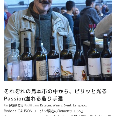
ト。 クロマソットの2017はマセラシオンを短くした影響で、今ま
でとはまた一味違うエレガントなワインに！ これまた3月来日予
定のドメーヌ・ル・ブ・デュ・モンドのエドワーは頼もしい息子
とともに。 オリビエ・コーエンの友人の造り出すRedというキュ
ヴェが、これまた凄い！ スペインからアンフォラおじさんと、
シェラネバダ山脈の麓、標高1000メートルのぶどう畑でワインを
造るボデガ・カウゾンも美味い！ ミュスカデの自然派、新
ジェネレーション、レミ・セデス美味し！ ガイヤックのボワモワ
セは息子が一緒にワイン造りを始め、ワインの品質が更に高くな
った。美味し！ 南ローヌのレ・マウは、変わらず南らしから
ぬ清涼感を持ち合わせるエレガントワイン。 サルナン・ベリュ
は、ミネラルという１本芯の通ったワイン。 新たな若手ヴ
ィニョロンも多く参加！ 活気溢れるサロンにて、気がつけば、す
でに16時に。。。まだ全部試飲できてなーい。 でも、もう次にも
行かなきゃ。。。試飲マラソンです(^^)。時間がたりないー。
筆：竹下
それぞれの見本市の中から、ピリッと光る
Passion溢れる造り手達
Par
伊藤與志男
Publié dans
Espagne
,
Winery
,
Event
,
Languedoc
Bodega CAUSONコーゾン醸造のRamonラモンさ