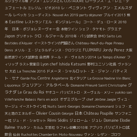
ローランス・エ・レミ・デ
ルシュヴィル畑
アンヌ・エレンヌさん
COSTADORE
ュフェートル
レ・ぺニタント
ヴィヴィアン・エメルスダ
ミレジム・ビオ2018
ール
レベッカ
シューディスト
Nouvel An 2019 party déjeuner
ブルイイ2013
熊
Eastline
2018
本
レストラン「エル・ギンジョレール」
コート・デュ・ローヌ
年 日本・ボジョレヌーヴォー会
グラエナ
本物ワイン
シェフ・タケモト
Japon
クロ・ルジャール
グリオット
2018年・パリ試飲会
BMO Saito
Les
Bastides d'Alquier
イーストラインの門脇さん
Château-Neuf-du-Pape
Pineau
FUJIMARU
Jordy Perez
Denis
メリル・エ・ジェラルディンヌ・クロワジエ
大阪
自然派ワイン大試飲会
自然界
テール・ド・ヴォルカン2014
Le Temps d'Aimer
フ
Lyon chef Ishida Katsumi
野村ユニソン社長
ィリップ
ラスト営業日
ヴァラン
ドメーヌ・シャルロット・エ・ジャン・バティス
セ
大近
La Trenchée 2016
ト・セナ
Centre
Garde Fou
Angleterre
北イタリア
La Grosse Nadine Vin Blanc
ジュリアン・アルタベール
グ
Liquoreux
Domaine Prieuré Saint Christophe
ラナダ
Le Grau du Roi
ヤオユー
パリビストロ・ヌーヴェル・メリー
yukiko san
オザミグループ
Villefranche
Babass
Paris en août
chef Jérôme Jaegle
ヴィユ・
サージュ
イーストライン社
Nuits Saint-Georges
Domaine Chamonard
シェフ・丈
Olivier Cousin
日本
Château Poupille
天と地のエネルギー
Géorgie
サンフォニ
Rémi Sédès
ジェローム・ジュレ
Domaine Elodie
ー社
ジュ・ド・ショセット
Balme
パリビストロ試
マルタン・カルム
文芸社
ラフォレ収穫2018年
アブリウ
飲会
仙台
Ruchottes Chambertin
Moto-Nouveau
ヴァン・レザン・ゴロワ