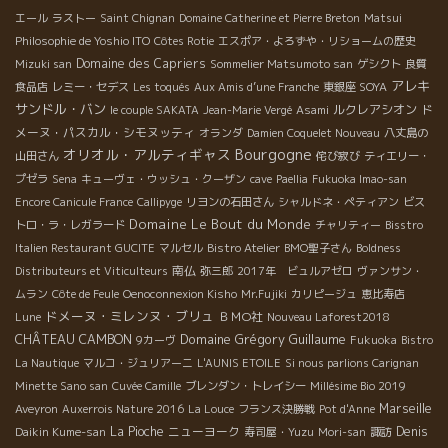
エール
ラストー
Saint Chignan
Domaine Catherine et Pierre Breton
Matsui
Philosophie de Yoshio ITO
Côtes Rotie
エスポア・よろずや・リショームの歴史
Domaine des Capriers
Mizuki san
Sommelier Matsumoto san
ゲシクト
良質
アレキ
食品店
レミー・セデス
Les toqués
Aux Amis d’une Franche
東銀座 SOYA
サンドル・バン
ルクレアシオン
ド
le couple SAKATA
Jean-Marie Vergé
Asami
メーヌ・パスカル・シモヌッティ
オランダ
Damien Coquelet Nouveau
八丈島の
Bourgogne
オリオル・アルティギャス
山田さん
侘び寂び
ティエリー・
プゼラ
Sena
キューヴェ・ウッシュ・クーザン
cave
Paellia
Fukuoka Imao-san
Encore Canicule France
Callipyge
リヨンの石田さん
シャルドネ・ペティアン
ビス
Domaine Le Bout du Monde
トロ・ラ・レガラード
チャリティー
Bisstro
Italien Restaurant GUCITE
マルセル
Bistro Atelier
BMO聖子さん
Boldness
南仏
Distributeurs et Viticulteurs
弥三郎
2017年 ビュルアゼロ
ヴァンサン・
ムラン
Côte de Feule
Oenoconnexion Kisho
Mr.Fujiki
カリピージュ
恵比寿店
ドメーヌ・ミレンヌ・ブリュ
ＢＭО社
Lune
Nouveau Laforest2018
Domaine Grégory Guillaume
CHÂTEAU CAMBON
9カーヴ
Fukuoka
Bistro
La Nautique
マルコ・ジュリアーニ
L'AUNIS ETOILE
Si nous parlions Carignan
Minette Sano san
Cuvée Camille
ブレンダン・トレイシー
Millésime Bio 2019
Marseille
Aveyron
Auxerrois Nature 2016
La Louce
フランス決勝戦
Pot d'Anne
La Pioche
ニューヨーク
Denis
Daikin Kume-san
寿司屋・Yuzu
Mori-san
諏訪