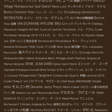
マルセル・ラピエ－ル
質販スーパー
VINISUD
ィーニュ・デュ・マインヌ
Sud-Ouest
Village Montpeyroux
アルマ・マテル
Pleine Lune
タンタシオン
Bistro Coinstot Vino
Strasbourg
ハリーズ・バー・パリ
ORVEAUX CO.
RECREATION
メゾン・ピエール・オヴェルノワ
Bistrot
2017年の収穫情報
VIN
DOMAINE MYLENE BRU
Tosa
加賀
ロイック
アントネッラ
Château
Plaisance
Indigene
Pet Nat
Sushi et Sashimi
Tentation
ジル・アザム
Cuvee
Printemps
Vendange 2018
ビストロ・ル・ヴェール・ヴォレ
47 Ricards Okada
san
日本ソムリエ協会会長
Restautrant Fernandaise
モン・ブリュリウス
Domaine Richaume 1998 Syrah
パリの夜
Nara Seiya
柳沼憲一さん
Languedoc-
南スペイン
ドメーヌ・ダニエル・サージュ
Roussillon
l'Estrada
Pierre fils
d'Alexandre Bain
Valérie
Grenache Blanc
Philippe Alliet
Mathieu Vergnes et
RENE JEAN DARD
エリック・ド・スーザ
Marion Kergines
Eglise Saint Pierre
Vignoble Energique
Kurumé Wine School
ビオトップワイン
Izu
ユンヌ・トランシ
l'anglore
ュ
Cossard
Philippe Aliet
Coteaux des Quarts
移動
canicule 2018
Chef Kouki WATANABE
Cuvée Thibaut
Vin S M
アンヌ・ラピエール
Double
モルゴン村
Domaine Jacky Preys
ZERO
Matin Calme
ラピエール家の自然派
マルセル・ラピエール
ワイン祭
Sakano Jun san
Mouressipe Rosé
YANN
René Mosse
DURIEUX
ヴィニョブル・エリオン・ダ・ロス
マニュエル
Restaurant 3 étoiles Auberge du Puis
高知の石川さん
パリ・ビストロ・ゴグット
小松屋
BMO 社
ゥ
いまでや
Matthieu BOUCHET
ドメーヌ・リショー
Nakamoto