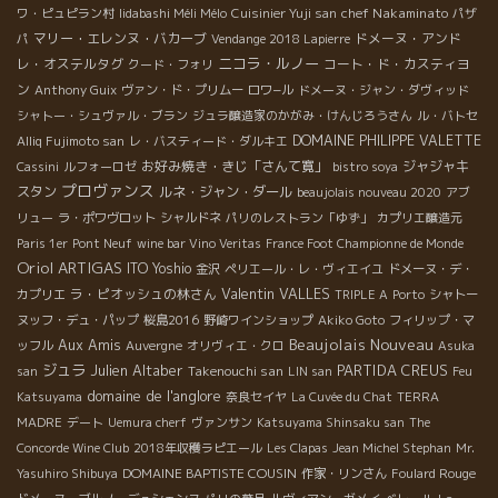
chef Nakaminato
ワ・ピュピラン村
Iidabashi Méli Mélo
Cuisinier Yuji san
パザ
マリー・エレンヌ・バカーブ
ドメーヌ・アンド
パ
Vendange 2018 Lapierre
ニコラ・ルノー
レ・オステルタグ
コート・ド・カスティヨ
クード・フォリ
ン
Anthony Guix
ヴァン・ド・プリムー
ロワ−ル
ドメーヌ・ジャン・ダヴィッド
シャトー・シュヴァル・ブラン
ジュラ醸造家のかがみ・けんじろうさん
ル・バトセ
DOMAINE PHILIPPE VALETTE
Alliq Fujimoto san
レ・バスティード・ダルキエ
お好み焼き・きじ「さんて寛」
ジャジャキ
Cassini
ルフォーロゼ
bistro soya
プロヴァンス
スタン
ルネ・ジャン・ダール
beaujolais nouveau 2020
アブ
リュー
ラ・ポワヴロット
シャルドネ
パリのレストラン「ゆず」
カプリエ醸造元
Paris 1er
Pont Neuf
wine bar Vino Veritas
France Foot Championne de Monde
Oriol ARTIGAS
ITO Yoshio
金沢
ペリエール・レ・ヴィエイユ
ドメーヌ・デ・
Valentin VALLES
ラ・ピオッシュの林さん
カプリエ
TRIPLE A
Porto
シャトー
ヌッフ・デュ・パップ
桜島2016
野崎ワインショップ
Akiko Goto
フィリップ・マ
Beaujolais Nouveau
Aux Amis
ッフル
Auvergne
オリヴィエ・クロ
Asuka
ジュラ
Julien Altaber
PARTIDA CREUS
Takenouchi san
san
LIN san
Feu
domaine de l'anglore
Katsuyama
奈良セイヤ
La Cuvée du Chat
TERRA
MADRE
デート
Uemura cherf
ヴァンサン
Katsuyama Shinsaku san
The
Concorde Wine Club
2018年収穫ラピエール
Les Clapas
Jean Michel Stephan
Mr.
DOMAINE BAPTISTE COUSIN
Yasuhiro Shibuya
作家・リンさん
Foulard Rouge