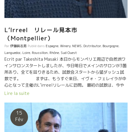
L’Irreel リレール見本市
（Montpellier）
Par
伊藤與志男
Publié dans
Espagne
,
Winery
,
NEWS
,
Distributor
,
Bourgogne
,
Languedoc
,
Loire
,
Roussillon
,
Rhône
,
Sud Ouest
Ecrit par Takeshita Masaki 本日からモンペリエ周辺で自然派ワ
インサロンスタートしましたが、今日明日でメインのサロンが3箇
所あり、全てを回りきるため、試飲会スタートから猛ダッシュ試
飲です。 まずは、もうすぐ来日、イヴォ・フェレイラが中
心となって主催のL’irreelリレールに訪問。 最初の試飲は、今や
通称モナムーの岩ちゃんのスタンド！かなこさんが、この日の為
Lire la suite
に作った 勝負Tシャツが凄い！ アムール溢れるスタンド(^^)。
「和」と名付けられたピノ・ノワールは絶品！ 今や自然派ワイン
生産者としてサロンに出展できるまでになった岩ちゃんに拍手！
15
昨年のBMO20周年記念イベントで来日のゲシクトのアルノ
Fév
ー、クロ・マソットのピエール・ニコラとは日本での懐かしい話
しに花を咲かせながらの試飲。 いつでも安定の美味さのゲシク