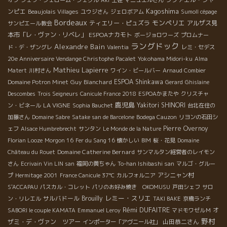
Kagoshima
ンピエ
Beaujolais Villages
ユウジさん
ジェロボアム
Sumoll cépage
Bordeaux
モンペリエ
ティエリー・ピュズラ
アルザス見
サンピエール教会
本市「レ・ヴァン・リベレ」
ESPOAナカモト
ボージョロワーズ
プロムナー
ラングドック
Alexandre Bain
ド・デ・ザングレ
Valentia
レミ・セデス
20e Anniversaire Vendange Christophe Pacalet
Yokohama Midori-ku
Alma
Mathieu Lapierre
Matert
川村さん
ワイン・ビールバー
Arnaud Combier
Guy Blanchard
ESPOA Shinkawa
Domaine Potron Minet
Gerard
Ghislaine
Descombes
Trois Seigneurs
Canicule France 2018
ESPOAかまたや
クリスチャ
鹿児島
LA VIGNE
Yakitori SHINORI
ン・ビネール
Sophia Bauchet
台北在住の
加藤さん
Domaine Sabre
Satake san de Barcelone
Bodega Cauzon
リヨンの石田シ
Pierre Overnoy
ェフ
Alsace Humbrebrecht
サンタン
Le Monde de la Nature
Florian Looze
Morgon 16
Fer du Sang 16
懐かしい
BIM
桜・花見
Domaine
Domaine Catherine Bernard
Château du Rouet
サンマルタン経営者のレイモン
さん
Ecrivain Vin LIN san
福岡の黄ちゃん
To-han Ishibashi san
マルゴ・グルー
アシニャン村
プ
Hermitage 2001
France Canicule 37℃
カルフォルニア
S'ACCAPAU
パスカル・コレット
パリのお好み焼き OKOMUSU
戸田シェフ
サロ
レミー・スリエ
サルバドール
Brouilly
ン・リレエル
TAKI BAKE
京橋ランチ
Rémi DUFAITRE
オ
SABORI le couple KAMATA
Emmanuel Leroy
マドモワゼルＭ
野村
ザミ・デ・ヴァン ツアー
山田恭二さん
インポーター「アヴニール社」