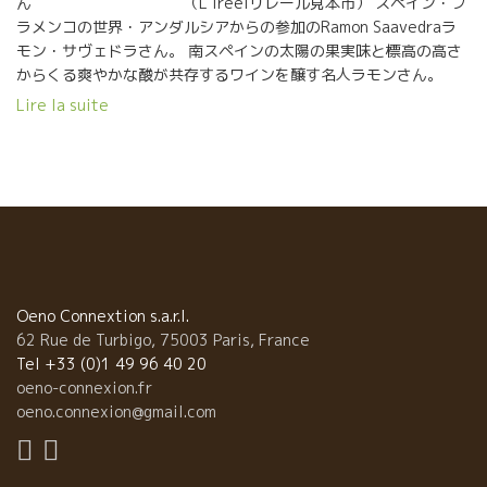
ん （L’iréelリレール見本市） スペイン・フ
ラメンコの世界・アンダルシアからの参加のRamon Saavedraラ
モン・サヴェドラさん。 南スペインの太陽の果実味と標高の高さ
からくる爽やかな酸が共存するワインを醸す名人ラモンさん。
アンダルシア人らしい明るさと芯のある個性を持つラモ
Lire la suite
ンさん。 いつもにこやかで人との交流が大好きなラモンさんの人
柄のそのものの人懐っこいワイン達。 太陽が欠けてい
る冬に飲めば太陽の暖かさとラモンさんの温かさで体も心もポカ
ポカしてくる。 温もりが必要な方に、お勧めです。
Oeno Connextion s.a.r.l.
62 Rue de Turbigo, 75003 Paris, France
Tel +33 (0)1 49 96 40 20
oeno-connexion.fr
oeno.connexion@gmail.com