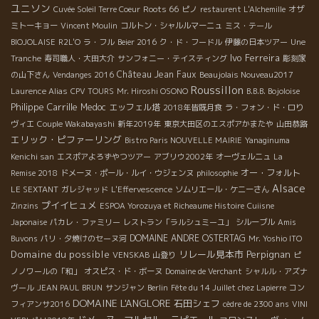
ユニソン
Roots 66
Cuvée Soleil Terre Coeur
ピノ
restaurent L'Alchemille
オザ
ミトーキョー
Vincent Moulin
コルトン・シャルルマーニュ
ミス・テール
BIOJOLAISE
R2L'O
ラ・フル
Beier 2016
ク・ド・フードル
伊藤の日本ツアー
Une
Ivo Ferreira
Tranche
寿司職人・大田大介
サンフォニー・テイスティング
彫刻家
Château Jean Faux
の山下さん
Vendanges 2016
Beaujolais Nouveau2017
Roussillon
Laurence Alias
CPV TOURS
Mr. Hiroshi OSONO
B.B.B. Bojoloise
Philippe Carrille
Medoc
エッフェル塔
2018年皆既月食
ラ・フォン・ド・ロり
ヴィエ
Couple Wakabayashi
新年2019年
東京大田区のエスポアかまたや
山田恭路
エリック・ピファーリング
Bistro Paris NOUVELLE MAIRIE
Yanaginuma
Kenichi san
エスポアよろずやつツアー
アブリウ2002年
オーヴェルニュ
La
オー・フォルト
Remise 2018
ドメーヌ・ポール・ルイ・ウジェンヌ
philosophie
Alsace
LE SEXTANT
ガレジャッド
L'Effervescence
ソムリエール・ケニーさん
プイイヒュメ
Zinzins
ESPOA Yorozuya et Richeaume Histoire
Cuiisne
Japonaise
パカレ・ファミリー
レストラン「ラルシュミーユ」
シルーブル
Amis
DOMAINE ANDRE OSTERTAG
Buvons
パリ・夕焼けのセーヌ河
Mr. Yoshio ITO
Domaine du possible
リレール見本市
Perpignan
VENSKAB
山登り
ピ
ノノワールの「和」
オスピス・ド・ボーヌ
Domaine de Verchant
シャルル・アズナ
ヴール
JEAN PAUL BRUN
サンジャン
Berlin
Fête du 14 Juillet chez Lapierre
コン
DOMAINE L'ANGLORE
石田シェフ
フィアンサ2016
cèdre de 2300 ans
VINI