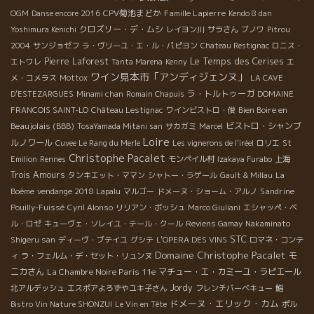
CPV菊池まどか
Famille Lapierre
OGM
Danse encore 2016
Kendo 8 dan
クロズリー・デ・ムシ
Yoshimura Kenichi
レイヨン川
サラさん
ブノワ
Pitrou
2004
サンジョゼフ
ラ・ヴリーユ・エ・ル・パピヨン
Chateau Restignac
ロニス・
Le Temps des Cerises
Pierre Laforest
エトワレ
Tanta Marena
Kenny
エ
ワイン見本市「アンディジェンヌ」
メ・コメラス
Mottox
LA CAVE
ラ・トルトゥーガ
D’ESTEZARGUES
Minami chan
Romain Chapuis
DOMAINE
Bien Boire en
FRANCOIS SAINT-LO
Château Lestignac
ワインビストロ・俊
Beaujolais (BBB)
ビストロ・シャンブ
TosaYamada Mitani san
サカガミ
Marcel
Loire
ルノワール
Cuvee Le Rang du Merle
Les vignerons de l'iréel
ロリエ
St
Christophe Pacalet
Emilion
Rennes
モンペイル村
Izakaya Furabo
上海
Trois Amours
タンキエット・ママン
シャトー・ラゲール
Gault & Millau
La
Sandrine
Boème
vendange 2018 Lapalu
マルゴー
ドメーヌ・ショーム・アルノ
Pouilly-Fuissé
Cyril Alonso
リリアン・ボッシュ
Marco Giuliani
エシャッペ・ベ
ル・ロゼ
キューヴェ・ソレイユ・テール・クール
Reviens Gamay
Nakaminato
STC
Shigeru san
ディーヴ・ブテイユ
グシテ
L'OPERA DES VINS
ロマネ・コンテ
Domaine Christophe Pacalet
モ
ィ
ラ・フェルム・デ・セット・リュンヌ
ニカさん
La Chambre Noire Paris 11e
マチュー・エ・カミーユ・ラピエール
Jordy
北アルデッシュ
エスポアよろずやユキ子さん
フレンチバーベキュー
鮨
ドメーヌ・エリック・カム
Bistro Vin Nature SHONZUI
Le Vin en Tête
ポル