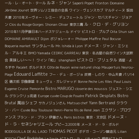
ルネ・ジャン
Domaine
ール・レ・オート・テール
Saperli Popet
Fronton
Jérôme Jouret
世界ソムリエ協会の会長
ワイン・ヴェンスカブ
マルティーヌ
坂田
夫妻
2018年ヌーヴォー・レミー・デュフェートル
ジャン・セバスチャン・ジョア
ル・クロ・デ・グリヨン
ン
Clos du Rouge Gorges
Shonan
Olivar
東京三鷹
2018年11月伊藤日本ハードスケジュール
ドイツ
ビストロ・プルプ
Oita Shun san
Philippe Maffre
DOMAINE AMIRAULT
Dijon
ボジョレーォー
Paul Bocuse
サンタムール
ドメーヌ・ジャン・ミシェ
Boqueria market
Mr. Ishida à Lyon
ル・アルキエ
BMO Yamada
CEDRIC GARREAU
東京・名古屋の自然ワイン大試飲
ビストロ・ブリュタル
美味しい～～！
会
ワイン「和」
shanghain
酒屋・よ
ろずや
Pacalet
ボルドネス
Côte de Rayon
wine naturel shop
Maupertuis Neyrou-
Edouard Laffitte
Plage
フー・デュ・ボージョ
炭焼・しのり・中山夫妻
パリ14
Paul Louis
区
磯次郎
宗像康雄
キューヴェ・ガレジャッド
Bonne Peche
Les filles
Eugene
Bistro MARUGO
Cruise
Piemonte
closerie des moussis
ジュスト・シエ
Patrick Desplats
Bistro
ル
グランクリュ街道
Europe
cuvée Coup de Foudre
Brutal
萬谷シェフ
Yann Bertrand
クラウ
サカノジュンさん
Matsuo chef
ン・バー
エクサン・プロヴ
Cuvée Bou
Toulouse
Henri-Pierre fils de René Jean
ドメーヌ・
ァンス
ブラン・ド・ブラン
伊藤さん
Paris bistros
東京・文京区
ド・ラ・セネシャリエール
プピーユ2008年
メーヌ・ド・ラ・ボルド
THOMAS PICOT
BODEGUILLA DE AL LADO
ボデガ・コーゾン醸造元
Lilian
Chef Rodolphe
BOSCH
Le Soula
ビストロ・ラ・ノティック
銀座ビストロ