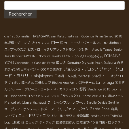
Rechercher :
chef et Sommelier HASAGAWA san
Katsumata san Gotenba
Prime Senso
2018
ローヌ
年収穫・デコンブ
ブリュリウス
ラ・ミーゾ・ヴェール
石川県小松市のエ
スポアもりたか
ビストロ・イタリアンレストラン「グシテ」
Avec le Temps
Senior
DOMAINE
Jazz Bande CAROLINE
Nomura Takaki
LEONIS
ソムリエの松本さん
YOYO
Domaine Sylvain Bock
Sakura
Concorde
La Casa del Perro
南大沢
自然
ジャン・クロ
ジョルジュ・デコンブ
派ワインの日本イベント
600年の栗の木
ード・ラパリュ
biojoleynes
日本酒 五人娘
うぐいす
シルヴィー・オジュロ
La Tortuga
アヴィタル
藤木さん
宗像シェフ
Bistro Aux Amis
CPVチーム
岩井さ
静岡
ん
シャトー・プピーユ・コート・ド・カスティヨン
Vendange 2018 Léonis
Bruissonnante
イタリアンレストラン「サッカパウ」
Sorcellerie 2017
濃いワイン
Marcel et Claire Richaud
ラ・シャンブル・ノワール
Eyrolle
Davide Gentile
ドメーヌ・シルヴァン・ボック
Garde Robe
麻美
オ・プティ・ボンヌール
レ・ヴィニュ・ドリヴィエ
restaurant TAIHOU
シリル・ル・モワン
東欧諸国
Loïc
Chablis
エリック
ディアック
田崎真也さん
自然派ワイン専門店・ロックス・
ラファエル・シャ
オフ
シェフ・ジェローム・ジェグル
Aki
土佐
マニュエルさん