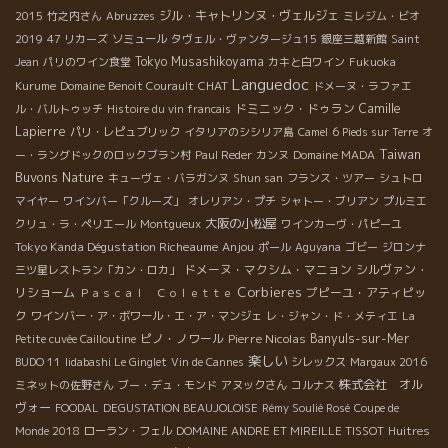
ジル・キャトリンヌ・ヴェルジェ
2015
竹之内さん
Abruzzes
ミレジム・ビオ
2019
47 リカーズ
ソミュール
タヴェル・ヴァンタージュ15
銀座三越新館
Saint
Tokyo Musashikoyama
Jean
パリのワイン食堂
カキと白ワイン
Fukuoka
Languedoc
CHAT
Kurume
Domaine Benoit Courault
ドメーヌ・ラファエ
ドミニック・ドゥラン
Camille
ル・バルトゥッチ
Histoire du vin francais
Lapierre
パリ・レピュブリック
イタリアのシシリア島
Camel
6 Pieds sur Terre
オ
Taiwan
ー・ラングドックのロックブラン村
Paul Reder
カンヌ
Domaine MADA
Buvons Nature
キューヴェ・バラガンヌ
Shun san
フランス・ツアー
シュトロ
マイヤー
ワインバー「クルーズ」
オレリアン・プチ
シャトー・ブリアン
プルミエ
大阪の小松屋
クリュ・ラ・ペリエール
Montgueux
ワインカーヴ・パピーユ
Tokyo Kanda Dégustation Richeaume
Anjou
ポール
Aguyana
ゴビー
ジロンナ
ドメーヌ・マクシム・マニョン
シルヴァン・
三ツ星レストラン「カン・ロカ」
Corbieres
リショーム
プピーユ・アティピッ
Ｐａｓｃａｌ Ｃｏｌｅｔｔｅ
ク
ワインバー・ア・ボワール・エ・ア・マンジェ
レ・ジャン・ド・メティエ
La
ピノ・ノワール
Pierre Nicolas
Banyuls-sur-Mer
Petite cuvée Cailloutine
楽しい
BUDO 11
Iidabashi Le Ginglet
Vin de Cannes
シレックス
Margaux 2016
株式会社 オル
ミネットの佐野さん
ブー・デュ・モンド
アヌックさん
コルナス
ヴォー
FOODAL
DEGUSTATION BEAUJOLOISE
Rémy Soulié Rosé
Coupe de
Monde 2018
ローラン・フェル
DOMAINE ANDRE ET MIREILLE TISSOT
Huitres