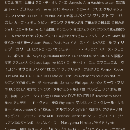
Banyuls
ジエル
東京・世田谷
クロ・デ・オリヴィエ
Alliq Hashimoto san
萬屋酒
トマ・ピコ
Ryo-san
店
Pouilly-Vinzelles 2013
クロード・アリエ
グルナッシュ・
スペイン
クリストフ・パ
ブラン
Football COUPE DE MONDE 2018
新宿
カレ
カーブ・オジェ
ケビン・デコンブ
アラモン品種
寺田本家の日本酒
夕日のボ
ジョレ
ピエール
Emilie
石川亜樹則
アシニャン
岡田シェフ
CPVフランス蔵元訪問ツ
アー
bistro de Paris
パリのビストロ
東京のリョウさん
ティンタ・マレナ
Ginza
剣
フィリ
道八段・好村兼一
Atsumi Foods
Petit Max
ドメーヌ・ド・レグリエール
ップ・カリーユ
ビストロ・ユイガ
シュッ・・・・・ドゥラン
ドメーヌ・ジェロ
Tokyo Uguisudani
銀座オ
ーム・ギシャール
Rosé PETAR
Komatsu san
GINZA 6
ザミ
エマニュエル・ウ
アスカさん
Château Lagairre
ビストロ・ラ・ヴィーニュ
イヨン・オヴェルノワ
Pompon Rouge
OFF DE OUFF
フレデリック・プルタリエ
DOMAINE RAPHAEL BARTUCCI
Mas del Périé
Les 4 éléments pour Vin Nature
モ
Domaine Philippe Delmée
カーヴ・フジ
ルゴン1997年ビンテージ
Normandie
ペルピニャン
キ
RUE DE LA PESTE
ジャンヌ・ダルクとシャルル７世
浜松
東
DIVE BOUTELLE
京・神田・リショームワイン会
El Rumbero
Torocadero
Mont
マルセル・エ・クレール・リシ
Blanc
アカデミー・ド・ヴァン・東京
Phylloxera
ナルボンヌ
ョー
Sylvain
Margo groupe
Chef Kikuchi
石川さん
アグヤーナ村
オリヴィエ・ジャンテ
Pierre ALIET
Domaine Picatier
Reino
ラ・ヴィエイユ・ジュ
Maruyama Hiroto
リアンヌのジャンポール
ガルド・フー
ガラピア
Sylvie
ドメーヌ・ジャン・クロード・ラパリュ
Augereau
桜見
Catalan
ピエモンテ