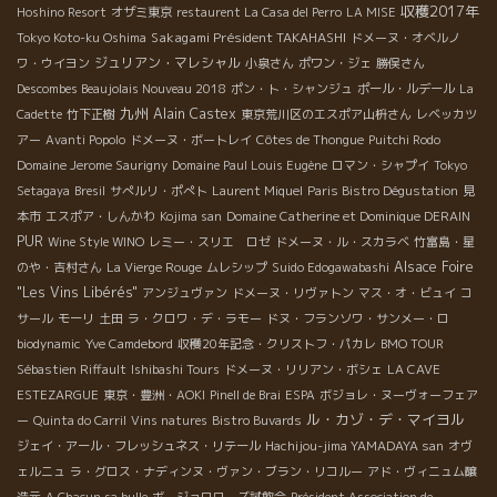
収穫2017年
Hoshino Resort
オザミ東京
restaurent La Casa del Perro
LA MISE
Sakagami Président TAKAHASHI
Tokyo Koto-ku Oshima
ドメーヌ・オベルノ
ジュリアン・マレシャル
ワ・ウイヨン
小泉さん
ポワン・ジェ
勝俣さん
Descombes Beaujolais Nouveau 2018
ポン・ト・シャンジュ
ポール・ルデール
La
九州
Alain Castex
Cadette
竹下正樹
東京荒川区のエスポア山枡さん
レベッカツ
アー
Avanti Popolo
ドメーヌ・ボートレイ
Côtes de Thongue
Puitchi Rodo
Domaine Jerome Saurigny
Domaine Paul Louis Eugène
ロマン・シャプイ
Tokyo
Setagaya
Bresil
サぺルリ・ポぺト
Laurent Miquel
Paris Bistro Dégustation
見
本市
エスポア・しんかわ
Kojima san
Domaine Catherine et Dominique DERAIN
PUR
Wine Style WINO
レミー・スリエ ロゼ
ドメーヌ・ル・スカラベ
竹富島・星
Alsace Foire
のや・吉村さん
La Vierge Rouge
ムレシップ
Suido Edogawabashi
"Les Vins Libérés"
アンジュヴァン
ドメーヌ・リヴァトン
マス・オ・ビュイ
コ
サール
モーリ
土田
ラ・クロワ・デ・ラモー
ドヌ・フランソワ・サンメー・ロ
biodynamic
Yve Camdebord
収穫20年記念・クリストフ・パカレ
BMO TOUR
Sébastien Riffault
Ishibashi Tours
ドメーヌ・リリアン・ボシェ
LA CAVE
ESTEZARGUE
東京・豊洲・AOKI
Pinell de Brai
ESPA
ボジョレ・ヌーヴォーフェア
ル・カゾ・デ・マイヨル
ー
Quinta do Carril
Vins natures
Bistro Buvards
ジェイ・アール・フレッシュネス・リテール
Hachijou-jima YAMADAYA san
オヴ
ェルニュ
ラ・グロス・ナディンヌ・ヴァン・ブラン・リコルー
アド・ヴィニュム醸
造元
A Chacun sa bulle
ボージョロワーズ試飲会
Président Association de