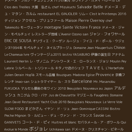
ドメーヌ・ブルノ・デュシェンヌ
パリの葉月
ルヴィアン・ガメイ
ベレール
Le
Salvador Batlle
ドメーヌ・デ
Clos des Treilles
大園 弘さん
chef Mizukuchi
ュ・マタン・カルム
restaurant EL GINJOLER
リムー
C'est le Printemps 2016
アクセル・プリュファール
Maison Pierre Overnoy
ディジョン
chef
montagne Sainte Victoire
France
Takemoto
モーヴェータン
ドメーヌ・ジャ
ジャン・フォワヤール
ン・モペルチュイ
レストラーダ地域
L'Avenir Ozono san
ERIC DE SOUSA
オリヴィエ・クーザン
ルージュ・フイユ・ド・ポール・ウジェ
Chinon
ンヌ1994年
モペルチュイ・ネイルプラージュ
Domaine Jean Maupertuis
Le Chameua Ivre
ヴィンテージュ2015
bistro YASABURO
伊藤の誕生日
アナテム
Laurent Herlin
レ・ザノ二ム
アントワーヌ・エ・ローランス・ジョリ
Moulin Pey
ＴＡＶＥＬ
Labrie
シルベール・トリシャール
キタノセ店のシェフ
L'Herbefolle
Provence
Julien Derain
Hop'là
スモール品種
Bouzigues
Madona Eglise
京橋フ
Barcelone
レンチ
Imao-san
シュトラマイヤー
ル・スラ
Mr. Masanobu
アルデ
FUKUOKA
マルセル最後の年ワイン
2018 Beaujolais Nouveaux au Japon
ッシュ
カニグ山
クロ・バケ
Jus de Chausette
マジエール
Faugères
Domaine
2018 Beaujolais Nouveaux
Jean David
Restaurant Yacht Club
Le Verre Vole
まどかさん
SLOW FOOD
イヤン・ド・リュ
Jean-Dominique CASSINI
Bistro
Savoie
Peche Mignon
ラ・ルビュー・デュ・ヴァン・ド・フランス
Les
コート・ド・ピィ
GANIVETS
Huitres et blanc
セパラメール・ア・ボワール
Qui
ボジョレ
évolue le Monde
Uchikawa san
ドメーヌ・クリスチャン・ビネール