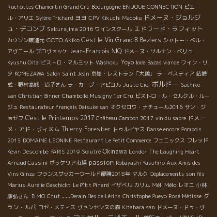
Ruchottes Chamertin Grand Cru
Boourgogne
EN JOUE CONNECTION
ピエー
ドメーヌ・ジョルジ
ヨヨ
ル・アリエ
Sylère Trichard
CPV Kikuchi Madoka
ュ・デコンブ
エドワード・ラフィット
Sakurajima 2016
ワインスクール
GOTO Akiko
C'est le Vin
Grand 8
Beziers
カウゾン醸造元
シャトー・ベル・
Jean-Francois NIQ
アヴニール
プロヴォッケ
ドメーヌ・サルナン・ベリュ
Yoyo
Kyushu Oita
ビストロ・マルミット
Washoku
Iode
Bazas viande
ワイン・リ
タ
KOMEZAWA
Salon Saint Jean
京都・レストラン「大鵬」
ラ・ベスティア
結婚
ボルドー
式・野村高城・尚子さん
ラ・カーブ・アピコル
Juste Ciel
Sachiko
san
Christian Binner
Chambolle Musigny 1er Cru
ビストロ・ル・セルクル・ルー
ジュ
Restaurateur français Daisuke san
オクセロワ・ナチュール2016
サン・ジ
C'est le Printemps 2017
ドメー
ョゼフ
Château Cambon 2017
vin du sabre
ヌ・アド・ヴィヌム
Thierry Forestier
トゥルイヤス
Danse encore
Pompois
2015
DOMAINE LEONINE
Restaurant Le Petit Commerce
フェニックス
フレッド
Okinawa
Kevin Descombe
PARIS 2019
Solutré
London The Laughing Heart
passion
Arnaud Cassini
ボッケリア市場
Kobayashi Yasuhiro
Aux Amis des
Vins Ginza
フランスサッカーワールド優勝2018年
マルク
Déplacements
son fils
Méli Mélo
Marius
Aurélie Geschickt
Le P'tit Pinard
イザベル
カリム
レオニ
小林
グ
康弘さん
ＢＭО
Chut ......Derain
îles de Lérins
Christophe Pueyo
Rosé Métisse
ラン・ルパ
ロゼ・メティス
ヴァンセンヌの森
Kitahara san
ドメーヌ・ドゥ・ヴ