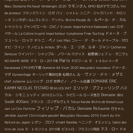
ラモンさん
Beau
Domaine Richaud
Vendanges 2020
BMO 社のマサコさん
Vin
de primeur
フランスワイン・ロゼ
パリ・シャトレ
シニア・ジャズバンド・カロリ
ル・ルペール・ド・カル
ーヌ
シンガポールレストラン・アンドレ
Bistro Poulpe
トゥッシュ
ジャンピエール・ロビノ
9 caves
Importatrice Kadowaki san
ロゼ・
ドメーヌ・プ
ぺタール
La Colline Inspiré
Importateur Symphonie Free Tasting
リューレ・ロック
ドゥニ・ペノ
Les Maù
コトー・デ・カール
ドゥーブル・ゼロ
ダール・エ・リボ、ルネ・ジャン
オビ・ワイン・ケノビュル
Arbois
Catherine
Deneuve
ワインバー・シャンブル・ノワール
ウグイス・紺野真シェフ
レ・ガニヴェ
Paris
NO NAME WINE
マス・ロー2013年
テロワール
ラ・トォルトゥーガ
Kanazawa
CPVの竹下君
Domaine Ad Vium
2020 beaujolais nouveaux
ドメーヌ・
ル・ヴァン・ドゥ・メザミ
マダ
Dynamitage
オーリック濱田社長
松岡さん
DOMAINE ERIC
chef Julianne
ムレシップ・ロゼ
世界ピノ・ノワール会議
KAMM
エリック・プフェーリング
NICOLAS TESTARD
パス
BEAUJOL'ART
Domaine des
カル・シモニュッティ
2018ミレジム・ラピエール
ローヌ地方
Soulié 400ans
フランス・ゴンザルヴェス
Tokyo Kanda
Bistro de Komatsuya
フィリップ・パカレ
Domaine Richaume
san
Le Clos Fantine
竹ちゃん
Jérôme Jouret
Chiristophe pacalet Beaujolais Nouveau 2018
Event du Vin
Nature au Japon
レザン・ゴロワ
street Rambla
へニング・オエッシュ
Salon des
マス・ロー
Vins de Jura
ラ・トランシェ 2016年
ビストロ・フラコン2号店
ドメ