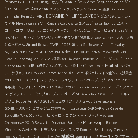
Pesnot
Taiwan la Deuxième Dégustation de Vin
Bistro UN COUP
梶川さん
Nature
Assignan
vin WA
メドック・グランヴァン
Cézanne
藤原
Domaine
DOMAINE PHILIPPE JAMBON
Remi DUFAIRE
Lammidia
ダムバッシュ・ラ・
Vin Raisins Gaulois
ミュスカデ
ビスト
ヴィル
Miyagawa san
Salon Bio Top
ロ・トロワ・ザムール
三ツ星レストラン「オベルジュ・デュ・ピュイ」
Les Vins
des Moines
ラ・ヴァンダンジュ・デ・モワンヌ1988年
village Jasniers
大阪 大近
Grand Repas
Alain
社の木村さん
TAVEL ROSE
嬉しい
St Joseph
Yamadaya
Yajima san
ESPOA MORITAKA
石川県小松市
Hirofumi SHOJI さんご夫妻
Vin
Paris
Picoeur
Estézargues
フランス猛暑2018年
chef Frederic
マルゴ・グランデ
Le Casot des Mailloles
bistro MARGO
長由紀子さん
紀子さん
北欧
ジュ
ラ・サヴォワ
La Croix des Rameaux
son fils Pierre
ボジョレワイン全体の大試飲会
ストラスブルグ
サロン
カム・アシュトラ
ジャック・フェヴリエ
Tam Tam
2018
ブルノ・デュシェン
年収穫・クリストフ・パカレ
ESPOAたけや
Château Ausone
ヌ
ジョルディ・ペレズ
ヴィリエ・モルゴン
Millésime Bio 2018
エマニュエル・
ジブロ
Nouvel An 2018
2018年ビュヴォン・ナチュール
Sake japonais
ピオッシュの林さん
GONINMUSUME
Importateur BARBARA
La Cave de
パリ・ビストロ・コワンスト・ヴィノ
Belleville Paris20e
Akoibon
Domaine Mouressipe
Chardonnay 2016
Sebastien Dervieux
Bois de
Vincennes
Caviar
ラ・トランシェ
ポン・ヌッフ
Domaine Beauthorey
Caviste
試飲会
Julien Guillot
カミーユ・ラピエール
Rocks Off
オップラ
Waingakuen