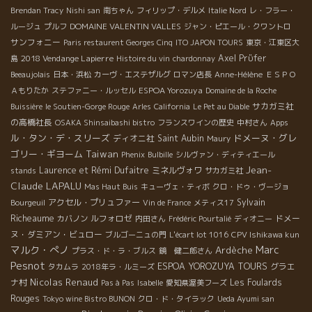
Brendan Tracy
Nishi san
南ちゃん
フィリップ・デルメ
Italie Nord
レ・フラー・
DOMAINE VALENTIN VALLES
ルージュ
プルフ
ジャン・ピエール・クワントロ
サンフォニー
Paris restaurent Georges Cinq
ITO JAPON TOURS
東京・江東区大
2018 Vendange Lapierre
Axel Prϋfer
島
Histoire du vin
chardonnay
Beeaujolais
日本・浜松
カーヴ・エステザルグ
ロマン店長
Anne-Hélène
ＥＳＰＯ
ESPOA Yorozuya
Ａもりたか
ステファニー・ルッセル
Domaine de la Roche
サカガミ社
Buissière
le Soutien-Gorge Rouge
Arles
California
Le Pet au Diable
の高橋社長
OSAKA Shinsaibashi bistro
フランスワインの歴史
中村さん
Apps
ル・タン・デ・スリーズ
ドメーヌ・グレ
ディオニ社
Saint Aubin
Maury
ゴリー・ギヨーム
Taiwan
Phenix
Bulbille
シルヴァン・ディティエール
Jean-
Laurence et Rémi Dufaitre
ミネルヴォワ
stands
サカガミ社
Claude LAPALU
Mas Haut Buis
キューヴェ・ティボ
クロ・ドゥ・ヴージョ
アクセル・プリュファー
Sylvain
Bourgeuil
Vin de France
メティス17
Richeaume
ルフォロゼ
ドメー
カバノン
内田さん
Frédéric Pourtalié
ディオニー
ヌ・ダミアン・ビュロー
ブルゴーニュの門
L'écart lot 1016
CPV Ishikawa kun
Marc
マルク・ぺノ
Ardèche
プラス・ド・ラ・ブルス
鏡 健二郎さん
Pesnot
ESPOA YOROZUYA TOURS
グラエ
タカムラ
2018年ラ・ルミーズ
Nicolas Renaud
ナ村
Les Foulards
Pas à Pas
Isabelle
愛知県渥美フーズ
Rouges
Tokyo wine Bistro BUNON
クロ・ド・タイラック
Ueda Ayumi san