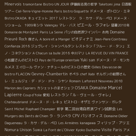
Minervois
tramontane
Bistro UN JOUR
伊藤與志男の哲学
Taketomi jima
日酒販
ツアー
Ciel-Terre-Vigne-Homme
Paris bistro Goguette
ドメーヌ・ポトロン・ミネ
Bistro OKADA
キュイエット
2017
レストラン ラ・カサ・デル・ぺロ
ドメーヌ・
ピエール・ラフォレ
リショーム 1989年シラ
Valençay
マレ・バス
猛暑2018年
Domaine
Domaine de Montgilet
Paris La Seine
パリの自然派ワインバー
お肉
Prieuré Roch
ビオディナミ
俊さん
A boire et a Manger
Jean-Piere Cointreau
Confianza 2016
ジュヴレイ・シャンベルタン
レストラン「フルー・ド・タン」
エ
ノ・コネクション
A Chacun sa bulle 2016
中川マリ
LA REVUE DU VIN FRANCE
Yuki san
小松屋さんのビストロ
Pays de l'Europe orientale
ドメーヌ・ド・モンカ
Gilles Davasse de
ルメス
エイロール
ヴァン・ナチュールのビストロの歴史
bistro FLACON
Gevrey-Chambertin
オペラ
chef Xabi
オルガンの紺野さん
Laforest Nouveau 2018
レ・ミュルジェ・デ・ドン・ドゥ・シヤン
Romain
Domaine Marcel
OSAKA
Marion des Capriers
カシェットのまさシェフ
Lapierre
レストラン「ル・ヴェール・ヴォレ」
Coup d'folie
愛知
Chateaubriand
ドメーヌ・ド・レキュ
ビストロ・オザミ
ヴァンサン・ガレタ
Raphael Champier
第二回台湾自然派ワイン試飲会
Saint Michel
哲学
Les
ラ・ランベラ
CPV パリオフィス
Murgers des Dents de Chien
Domaine Didier
フィリップ・アリエ
Dagueneau
ラ・カサ・デル・ぺロ
Les Armières
kanagawa
Nomura Unison Suwa
Visite Paris
La Font de L'Olivier
Kyoko Duchaîne
アメ