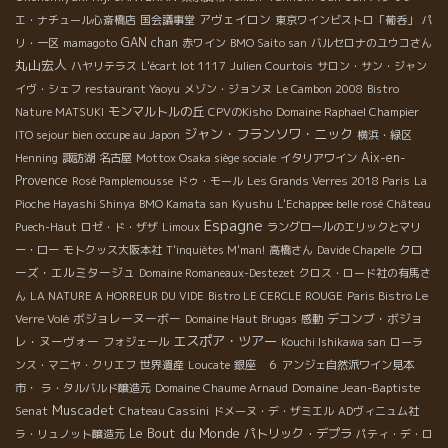
アヴェイロン
エ・ナチュール心斎橋店
国会議事堂
東京ワインビストロ「葡呑」
パ
GAN chan
リ・一区
mamagoto
赤ワイン
BMO Saito san
バルセロナのユウコさん
丸山宏人
ハヤリテラス
L'écart lot 1117
Julien Courtois
サロン・サン・ジャン
イヴ・シェフ
restaurant Yaoyu
メゾン・ジョンヌ
Le Cambon 2008
Bistro
モンマルトルの丘
Nature MATSUKI
CPVのKisho
Domaine Raphael Champier
ジャン・フランソワ・ニック
ITO sejour bien occupe au Japon
横浜・緑区
Aix-en-
Henning
諏訪湖
名古屋
Mottox Osaka siège sociale
イタリアワイン
Provence
Rosé Pamplemousse
ドゥ・モール
Les Grands Verres 2018 Paris
La
Kyushu
Pioche Hayashi Shinya
BMO Kamata san
L'Echappee belle rosé
Château
Espagne
Puech-Haut
ロゼ・ド・ザザ
Limoux
ラングロールのエリックとマリ
クロ
ー・ロー
モトクッス大阪本社
T'inquiètes M'man!
高橋さん
Davide Chapelle
ーズ・エルミタージュ
Domaine Romaneaux-Destezet
クロス・ロード社の有馬さ
ん
LA NATURE A HORREUR DU VIDE
Bistro LE CERCLE ROUGE
Paris Bistro Le
ボジョレーヌーボー
デコンブ・ボジョ
Verre Volé
Domaine Haut Brugas
感動
エスポア・ツアー
レ・ヌーヴォー
フォジェール
Kouchi Ishikawa san
ローラ
ンス・マニヤ・クリエフ
世界遺産
Loucate
銀座 ６
アンジェ自然派ワイン見本
Domaine Jean-Baptiste
市・
ラ・タルバルド醸造元
Domaine Chaume Arnaud
Muscadet
Senat
Chateau Cassini
ドメーヌ・デ・ザミエル
ADヴィニュム社
Le Bout du Monde
パトリック・デプラ
ラ・リュノット醸造元
パティ・デ・ロ