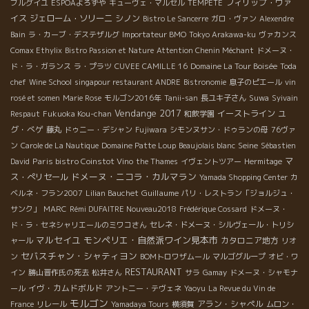
フィリップ・ヴァ
ブルグイユ
ESPOAよろずや
キューヴェ・マルセル
TEMPETE
イス
ジェローム・ソリーニ
シノン
Bistro Le Sancerre
ガロ・ヴァン
Alexendre
Bain
ラ・カーブ・デステザルグ
Importateur BMO
Tokyo Arakawa-ku
ヴァカンス
Comax Ethylix
Bistro Passion et Nature
Attention Chenin Méchant
ドメーヌ・
ド・ラ・ガランス
ラ・プラツ
CUVEE CAMILLE 16
Domaine La Tour Boisée
Toda
chef
Wine School
singapour restaurant ANDRE
Bistronomie
息子のピエール
vin
rosé et somen
Marie Rose
モルゴン2016年
Tanii-san
長ユキ子さん
Suwa
Syivain
Vendange 2017
イーストライン
ユ
Respaut
Fukuoka Kou-chan
和飲学園
グ・べゲ
藤丸
ドゥニー・デシャン
Fujiwara
シモンヌサン・ドゥランの母
76ヴァ
Seine
ン
Carole de La Nautique
Domaine Patte Loup
Beaujolais blanc
Sébastien
Paris bistro Coinstot Vino
マ
David
the Thames
イヴェントツアー
Hermitage
ドメーヌ・ニコラ・カルマラン
ス・ぺリセール
Yamada Shopping Center
カ
Guillaume
ベルネ・フラン2007
Lilian Bauchet
パリ・レストラン「ジョルジュ・
サンク」
MARC
Rémi DUFAITRE Nouveau2018
Frédérique Cossard
ドメーヌ・
ド・ラ・セネシャリエールのミワコさん
セレネ・ドメーヌ・シルヴェール・トリシ
マルセイユ
モンペリエ・自然派ワイン見本市
カタロニア地方
ャール
リオ
セバスチャン・シャティヨン
ン
BOMトロワザムール
マルゴグループ
オビ・ワ
RESTAURANT
イン
勝山晋作氏の死去
松井さん
サラ
Gamay
ドメーヌ・シャモナ
イヴ・カムドボルド
ール
アントニー・テヴェネ
Yaoyu
La Revue du Vin de
モルゴン
アラン・シャペル
France
リレール
Yamadaya Tours
横須賀
ムロン・