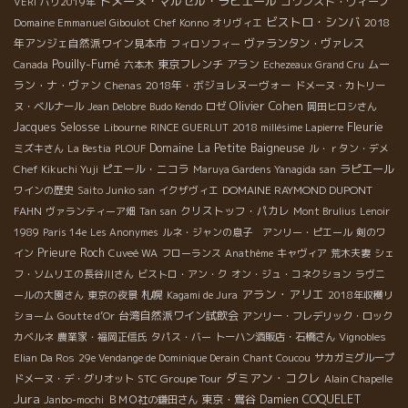
ドメーヌ・マルセル・ラピエール
コワンスト・ヴィーノ
VERI
パリ2019年
ビストロ・シンバ
2018
Domaine Emmanuel Giboulot
Chef Konno
オリヴィエ
年アンジェ自然派ワイン見本市
ヴァランタン・ヴァレス
フィロソフィー
Pouilly-Fumé
東京フレンチ
アラン
ムー
Canada
六本木
Echezeaux Grand Cru
ラン・ナ・ヴァン
2018年・ボジョレヌーヴォー
Chenas
ドメーヌ・カトリー
Olivier Cohen
ヌ・ベルナール
Jean Delobre
Budo Kendo
ロゼ
岡田ヒロシさん
Fleurie
Jacques Selosse
Libourne
RINCE GUERLUT
2018 millésime Lapierre
Domaine La Petite Baigneuse
ミズキさん
La Bestia
PLOUF
ル・ｒタン・デメ
ピエール・ニコラ
ラピエール
Chef Kikuchi Yuji
Maruya Gardens Yanagida san
DOMAINE RAYMOND DUPONT
ワインの歴史
Saito Junko san
イクザヴィエ
FAHN
クリストッフ・パカレ
ヴァランティーア畑
Tan san
Mont Brulius
Lenoir
1989
Paris 14e
Les Anonymes
ルネ・ジャンの息子 アンリー・ピエール
剣のワ
Prieure Roch
イン
Cuveé WA
フローランス
Anathème
キャヴィア
荒木夫妻
シェ
フ・ソムリエの長谷川さん
ビストロ・アン・ク
オン・ジュ・コネクション
ラヴニ
アラン・アリエ
札幌
ールの大園さん
東京の夜景
Kagami de Jura
2018年収穫リ
台湾自然派ワイン試飲会
ショーム
Goutte d’Or
アンリー・フレデリック・ロック
カベルネ
農業家・福岡正信氏
タパス・バー
トーハン酒販店・石橋さん
Vignobles
Elian Da Ros
29e Vendange de Dominique Derain
Chant Coucou
サカガミグループ
ダミアン・コクレ
STC Groupe Tour
ドメーヌ・デ・グリオット
Alain Chapelle
Jura
東京・鴬谷
Damien COQUELET
Janbo-mochi
ＢＭＯ社の鎌田さん