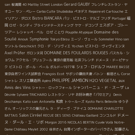
Gerard GAUBY
san
桜満開
40 Maltby Street London
フレンチレストラン・ヤ
Shubidoba
オユー
サン・ペレー
Carbo Culte
ぺネデス
Repaire et Cartouche
エ
Bistro BIANCARA
福
イリアン・ダロス
パリ・ビストロ・マルゴ
フリダ
Portugal
岡
エスポア・ゴトー
ロゼ・ランディ
ブラインドテースティング
ケケ・デコンブ
Domaine des
ツアー
レシャッペ・ベル ロゼ
ことり
Poupille Atypique
Soulié
Symphonie
Tokyo Ebisu
Anouk
ミーゾ・ヴェール
Sommelier Hino san
Geschickt
サントル
クロ・デ・ゾリヴィエ
Yo chan
ビストロ・ヴィヴィエンヌ
DOMAINE DES FOULARDS ROUGES
Axel Prüfer
ガロンヌ河
パスカル・シ
ョワム
アクセル・プリュフール
東京の屋形船
北浜フレンチ
ドメーヌ・ドーピヤッ
シェフ・ロドルフ
ク
ビストロ・ポール・ベール
ボルドー1977年
MAREE BASSE
東京自然ワイン大試飲会
François Ecot
サボリの鎌田夫妻
バトン・板垣さん
Corse
PHILIPPE JAMBON
H2O VEGETAL
aux
スリエ醸造所
シャトレ
Apéro
Amis des Vins
シャンパーニュ・ド・スーザ
シャトー・ロックフォール
La
Désirée
Sylvere TRICHARD
レストラン・ソヤ
お好み焼き「パセミア」
Denis
Kato san
和食
Deschamps
Antonella
トゥールーズ
Kyoto
Paris Belleville
ゆう子
さん
オーリックスの藤元さん
ラ・ディーヴ・ブテイユ
DOMAINE CHARLOTTE
Salon L'irréel
ドメー
BATTAIS
RECUE DES SENS
Château Gaillard
コンコルド
ヌ・ダール・エ・リボ
Morgon 2016
NICOLAS BERTIN
Cuvée Voilà
Notre-
加藤さん
Dame
Château Meylet 2002
谷井さん
台湾インポーターのバーバラさん