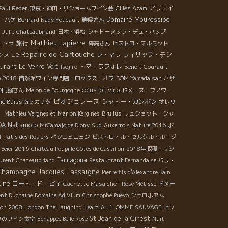
アヴェイ
Paul Reder
東京・神田・リショームワイン会
Gilles Azam
Domaine Mouressipe
・バケ
Bernard Nady Foucault
勝俣さん
Julie
Chateaubriand
日本・浜松
シャトーヌッフ・デュ・パップ
Mathieu Lapierre
ェドラ
旅行
森高さん
ビストロ・マルミット
Le Repaire de Cartouche
レ・マウ
フィリップ・テシ
ンヌ
urant Le Verre Volé
トマ・ラフォレ
Isojiro
Benoit Courault
n 2018
自然派ワイン専門店・ロックス・オフ
BOM Yamada san
パザ
coinstot vino
の門脇さん
Melon de Bourgogne
ドメーヌ・ブノワ・
ビオジョレーヌ
シャトー・カンボン
he Buissière
カナダ
オレリ
）
Mathieu Vergnes et Marion Kergines
Brulius
リュショット・シャ
OA Nakamoto
Sud
Mr.Tamajo de Diony
Auxerrois Nature 2016
ボ
T
Patis des Rosiers
ペシェミニヨン
ビストロ・ル・セルクル・ルージ
Beier 2016
Château Poupille Côtes de Castillon
2018年収穫・リシ
Tarragona
urent Chateaubriand
Restautrant Fernandaise
パリ・
Champagne Jacques Lassaigne
Pierre fils d'Alexandre Bain
une
コート・ド・ピィ
Cachette Masa chef
Rosé Métisse
ドメー
nt Duchaîne
Domaine Ad Vium
Christophe Pueyo
ジェロボアム
bon 2008
London The Laughing Heart
A L’HOMME SAUVAGE
ピノ
St Jean de la Ginest
リのワイン食堂
Echappée Belle Rose
Nuit