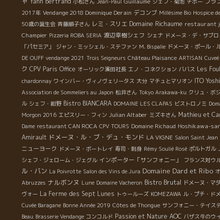
ャ
の
Yann Bertrand
Guillaume
フラ
小松さん
Jean-Paul
シェフ・菊池
チボー
大
Vendange 2018 Dominique Derain
デコンブ
2017年
Millésime Bio
Hospice d
Domaine Richaume
レミ・スリエ
restaurant 
50歳の誕生会
斉藤順子さん
Champier
渡辺幸樹シェフ
Pizzeria ROBA SERIA
シェナ
ドメーヌ・デ・サブロ
「パセミア」
ジャン・ミッシェル・ステファン
M. Bispalie
ドメーヌ・ポール・
DE OUFF
vendange 2021
Trois Seigneurs
Château Plaisance
ARTISAN
Cuveé
ク
CPV Paris Office
Les Fou
オーリック濱田社長
エノ・コネクション
ババス
ITO Yosh
chardonnay
ワインバー・ヴィノヴェリータス
大分
マチュとマリオン
Association de Sommeliers au Japon
松井さん
Tokyo Arakawa-ku
クリュ・ボ
Bistro BIANCARA
ル
シェフ・紺野
DOMAINE LES CLAPAS
ビストロノミ
Doma
Julian Altaber
Mathieu et Ca
Morgon 2016
エピスリー・フィン
ミズキさん
Hoshikawa-sa
Dame
restaurant CAN ROCA
CPV TOURS
Domaine Richaud
ドメーヌ・ル・ブ・デュ・モンド
Amirault
LA VIGNE
Salon Saint Jean
ニューヨーク
ドメーヌ・ボートレイ
寿司・刺身
Rémy Soulié Rosé
ポルトガル
インポーター「サンフォニー」
シェフ・ジェローム・ジェグル
フランス対ウ
Domaine Dard et Ribo
ル・バン
La Poivrotte
Salon des Vins de Jura
ナルボンヌ
Bistro Brutal
Abruzzes
Lune
Domaine Vacheron
ドメーヌ・マ
La Ferme des Sept Lunes
ヴォー
トゥールーズ
KOMEZAWA
ル・プチ・ド
Cuvée Baragane
Bonne Année 2019
Côtes de Thongue
サンフォニー・テイス
Passion et Nature
AOC
Beau
Brasserie Vendange
コンコルド
バザス牛のウ