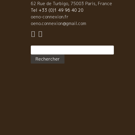
03−3476−5025 今年のヌーヴォー（新種）を一足先
62 Rue de Turbigo, 75003 Paris, France
試飲。 まだ、発酵が終わっておらず、残糖がある状態
Tel +33 (0)1 49 96 40 20
あったが、 今年のぶどうの熟度を感じる、果実味豊か
oeno-connexion.fr
出来であった。 ここから、マロラクテティック発酵が
oeno.connexion@gmail.com
わり次第、清澄作業をしてビン詰めである。 今年のブ
ウ品種は、メルロー70％、シラー30％。 プドーさん
パッションさんは、この地方の名物料理、カッスーレ
Rechercher :
会のメンバー。 カッスーレといえば、フランス人でも
そのボリュームにびっくりするほどの料理。 毎年2月
に、日本のパッションさんのお店でカッスーレの夕べ
開催され、ボワゼのワインとともに、料理をみんなで
能しているそうだ。しかし、今回の料理はカッスーレ
はなく、トリップ（内蔵の煮込み）。 ブーダンや、ソ
セージ、パテ トリップ（内蔵の煮込み）、これが後引
旨さ トリップの苦手な人用の豚肉のロティ プドーさん
畑のぶどう。チーズとともに
ワイン
キュベ名にもなっている２人の娘さん Mariel et
Frédérique（ マリエル・エ・フレドリック）、 奥さ
Marie-Claude（ マリー・クロード）。 今回の料理に