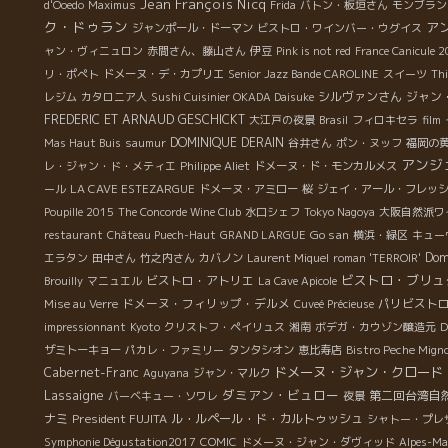
Jean François Nicq
d'Ooedo
Maximus
Frida
バトン・板垣さん
モンブラン
ク・ドゥラン
ア
ジャンポール・ドーマン
ビストロ・ワインバー・ウグイス
ャン・ヴィニュロン
赤間さん、藤山さん
伊豆
Pink is not red
France Canicule 
リ・ポぺト
ドメーヌ・デ・カプリエ
Senior Jazz Bande CAROLINE
スイーツ
Th
シルヴァンさん
ジャン
レジム
カタロニア人
Sushi Cuisinier OKADA Daisuke
FREDERIC ET ARNAUD GESCHICKT
大江戸の夜景
Brasil
フィロキセラ
film
DOMINIQUE DERAIN
Mas Haut Buis
saumur
谷井さん
ポン・ヌッフ
福岡の
アンジ
レ・ジャン・ド・メティエ
Philippe Aliet
ドメーヌ・ド・モンカルメス
ール
LA CAVE ESTEZARGUE
ドメーヌ・アミロー
桜
ジェイ・アール・フレッ
Poupille 2015
The Concorde Wine Club
水口シェフ
Tokyo Nagoya
大阪自然派ワ
Go san
restaurant
Château Puech-Haut
GRAND LARGUE
横浜・緑区
キュー
Dom
エラタン
田中さん
竹之内さん
カバノン
Laurent Miquel
roman 'TERROIR'
ビストロ・ブリュ
ビストロ・アトリエ
Brouilly
マニュエル
La Cave Apicole
ドメーヌ・フィリップ・デルメ
パリビスト
Mise au Verre
Cuveé Précieuse
impressionnant
Kyoto
クリストフ・ペイリュス
湘南
ボデガ・カウゾン醸造元
D
ザミトーキョー
パカレ・ファミリー
タンタシオン
恵比寿店
Bistro Peche Mign
ドメーヌ・ジャン・クロード
Cabernet-Franc
Aguyana
ジャン・マルク
Lassaigne
ダミアン・ビュロー
第二回台湾自
バーベキュー・ソワレ
夜景
ナミ
President FUJITA
ル・ルペール・ド・カルトゥッシュ
シャトー・プレ
Symphonie Dégustation2017
COMIC
ドメーヌ・ジャン・ダヴィッド
Alpes-Ma