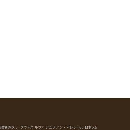
ジュリアン・マレシャル
経営者のジル・ダヴァス
ルヴァ
日本ソム