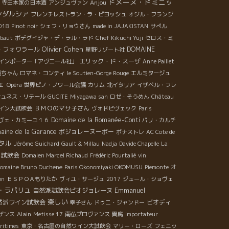
ドメーヌ・ドミニッ
Anjou
寺田本家の日本酒
アンジュヴァン
ンダルシア
フレンチレストラン・ラ・ピヨッシュ
オジル・フランジ
2018
Pinot noir
シェフ・リョウさん
made in JAJAKISTAN
サぺル
ibaut
ボデグイジャ・デ・ラル・ラド
Chef Kikuchi Yuji
セロス・ミ
Olivier Cohen
・フォワラール
DOMAINE
星野リゾート社
エリック・ド・スーザ
インポーター「アヴニール社」
Anne Paillet
黄ちゃん
ロマネ・コンティ
le Soutien-Gorge Rouge
エルミタージュ
ェ
Opéra
世界ピノ・ノワール会議
カリム
北イタリア
イザベル・フレ
シュネス・リテール
GUCITE
Miyagawa san
ロゼ・そうめん
Château
ＢＭＯのマサ子さん
イン大試飲会
ヴォドピヴェック
Paris
Domaine de la Romanée-Conti
ヴェ・カミーユ１６
パリ・カルチ
aine de la Garance
ボジョレーヌーボー
ボナストレ
AC Cote de
タル
Jérôme Guichard
Gault & Millau
Nadja
Davide Chapelle
La
ロ試飲会
Domaien Marcel Richaud
Frédéric Pourtalié
vin
omaine Bruno Duchene
Paris Okonomiyaki OKOMUSU
Piemonte
オ
on
ＥＳＰＯＡもりたか
ヴィユ・サージュ
2017
ジュール・ショヴェ
・ラパリュ
Emmanuel
自然派試飲会ビオジョレーヌ
楽しい
然派ワイン試飲会
ビオディ
幸子さん
ドゥニ・ジャンドー
Alain
ザンス
Metisse 17
南仏プロヴァンス
貴腐
Importateur
ritimes
東京・名古屋の自然ワイン大試飲会
マリー・ローズ
フェニッ