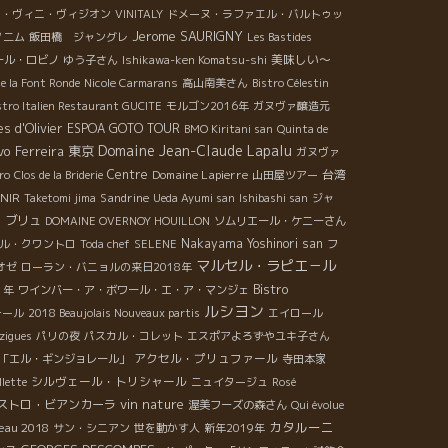
リ・ヴィニ・ヴィジオン
VINITALY
ドメーヌ・ラファエル・バルトゥッ
Jerome SAURIGNY
ノ二ム
飯田橋 ジャングレ
Les Bastides
美味しい～
ール・ロビノ
ゆう子さん
Ishikawa-ken Komatsu-shi
e la Font Ronde
Nicole Carmarans
高山南美さん
Bistro Célestin
stro Italien Restaurant GUCITE
モルゴン2016年
ガヌヴァ醸造元
s d'Olivier
ESPOA GOTO TOUR
BMO Kiritani san
Quinta de
Domaine Jean-Claude Lapalu
vo Ferreira
東京
ガヌヴァ
Centre
Domaine Lapierre
台湾
ro
Clos de la Briderie
山田屋ツアー
ENIR
Sandrine
Taketomi jima
Ueda Ayumi san
Ishibashi san
ジャ
・ブリュ
DOMAINE OVERNOY HOUILLON
ソムリエール・ケニーさん
Nakayama Yoshinori san
ル・クワントロ
Toda chef
SELENE
フ
マルセル・ラピエ－ル
オゼ
ローラン・バニョルの来日2018年
Bistro
1年
ワインバー・ア・ボワール・エ・ア・マンジェ
ルシヨン
テール
2018 Beaujolais Nouveaux partis
エイロール
zigues
パリの夜
パスカル・コレット
エスポアよろずやユキ子さん
アクセル・プリュファール
「エル・ギンジョレール」
寺田本家
シルヴェール・トリシャール
llette
ニュイタージュ
Rosé
vin nature
ストロ・ビアンカーラ
渥美フーズの森さん
Qui évolue
カタルーニ
eau 2018
サン・シニアン
世を動かす人
新年2019年