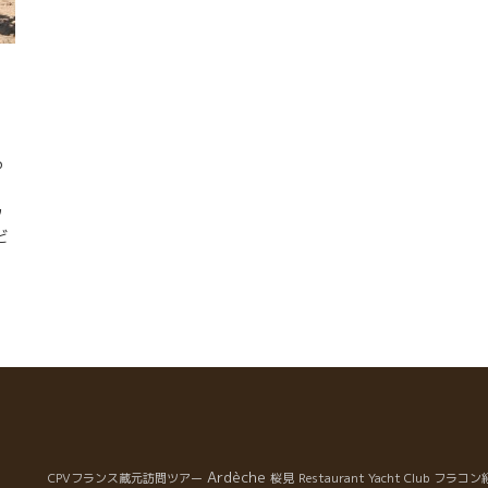
っ
。
ッ
ど
a
時
の
い
、
ウ
京
Ardèche
CPVフランス蔵元訪問ツアー
桜見
Restaurant Yacht Club
フラコン