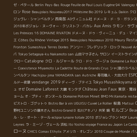
ゼ・ぺタール
Berlin
Pays-Bas
Rouge Feuille de Paul Louis Eugène 94
Valençay
ロン
Rose
Beaujolais Nouveau2017
Millésime Bio 2019
レキュム
Daikin
クロ
西南部
ジュヴレ・シャンべルタン
ADヴィニュム社
ドメーヌ・ド・ラ・ガランス
Aux Amis
ラモン・サヴ
2018年ボジョレ・ヌーヴォー・クリストフ・パカレ
Les Prémices 16
DOMAINE RIVATON
ドメーヌ・ドゥ・ヴィーニュ・デュ・マイ
エ
Côtes Du Rhône
Resta
Vintage 2015
Beeaujolais Nouveaux 2018
Maury
Sumeshiya
Fronton
Terres Dorées
アンリー・フレデリック・ロック
Nouvel A
パ
Tokyo Setagaya-ku Nakamoto san
山田マサ子さん
サロン
イーストライン
Catalogne
クロ・ルジャール
クロー
クロ・ドゥ・ヴージョ
Domaine La Roc
ー
Coexistence
Miyamoto
La Cadette
Route de Grands Crus
シャ(猫のラベル
ESP
ンベルタン
Hachijou-jima YAMADAYA san
Autriche
寿司職人・大田大介
vendange 2019
Tokyo Musashikoyama
ルドー夜景
ディーヴ・ブテイユ
G
Domaine Laforest
Château Jean Faux
東京・鴬谷
ュ
オゼ
大鵬
モンタダ
ョーム
オ・プティ・ボンヌール
Domaine Potron Minet
BMO Mr.Kamata
resta
桜島
ビストロ・ゴグットゥ
Bistro Bar à vin UGUISU
Cuveé Le Rollier
Matsui
モルゴン
Bea
野村ユニソンの藤木さん
Bistro Grand 8
石川アキノリ
共栄
鍋
ル・レ・オート・テール
eclipse lunaire totale 2018
ボジョレブラン
MOF Laure
Leynes
ラ・ミーゾ・ヴェール
浜松
Ito Yoshio voyage France au Japon
Le Cam
ローヌ
CHICS
Comax Ethylix
アメリカ・オレゴン
2018 Coupe de Monde
パ