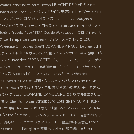
LE MONT DE MARIE
maine Catherine et Pierre Breton
2018
ワイン見本市「アンディジェ
Nozaki Wine Shop
ル・タジンヌ
CPV パリオフィス
 フレデリック
ミス・テール
Beaujolais
プ・ヴァイス
プリューレ・ロック
Chateau Cassini
ラ・グロス・
サ
 Eugène
Provoke
Rosé PETAR
Couple Wakabayashi
プロヴォッケ
Le Temps des Cerises
テ
イヴォン・メトラ
レオニ
LOU
Julie
PV équipe
Chiroubles
文芸社
DOMAINE AMIRAULT
Le Bruel
Jura
カタ
ルヴ・フォル
ヴァランスの星レストラン”カシェット
藤原
Muscadet
ESPOA GOTO
トレ
ビストロ・ラ・パール・デ・ザン
伊藤與志男
ブルゴーニュ・グランクリ
ベルジュ・デュ・ピュイ」
ヴァレス
Nicolas Réau
Gevrey-
ワインバー
カンパニェス
e de Verchant
2018年収穫・クリストフ・パカレ
DOMAINE DE
rieure Roch
オザミの小松さん
モニカさん
マタハリ
ユン・ニル
DOMAINE L'ANGLORE
ゾン・ブリュレ
ことり
プルミエクリュ・
フォレ
Strasbourg
Côte de Py
Chef Yujiro san
AU P'TIT BON-
BMO Masako san
京・世田谷
Hirofumi SHOJI さんご夫妻
Puitchi
Bistro Shimba
ラ・ランベラ
や
sylvain DITTIERES
老舗かつ吉
シ
ル
嬉しい
El Rumbero
フランソワ・エコ
豊通食料株式会社
Fête du
l'anglore
ヨヨ
飯田橋 メリメロ
Les filles
那覇
タンペット