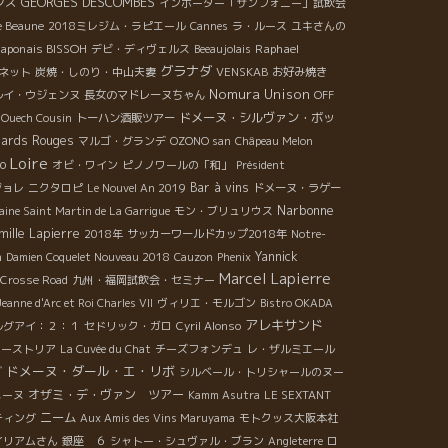
ンス
GEORGES DESCOMBES
インポーター「サンフォニー」試飲会
e Beaune
2018ミレジム・ラピエール
Cannes
ラ・ルース
ユキさんの
japonais BISSOH
Raphael
デビ・ディヴェルス
Beeaujolais
グラナダ
ネット
炭焼・しのり・中山夫妻
VENSKAB
お好み焼き
Nomura Unison
ルイ・ウジェンヌ
長女のマドレーヌちゃん
OFF
ドメーヌ・シルヴァン・ボッ
 Ouech Cousin
トーハン酒販ツアー
lards Rouges
マルゴ・グランデ
OZONO san
Châpeau Melon
Loire
io
オビ・ワイン
ピノノワールの「和」
Président
Bar à vins
ジョレ
ニクタロピ
Le Nouvel An 2019
ドメーヌ・ラゲー
Narbonne
ine Saint Martin de La Garrigue
モン・ブリュリウス
mille Lapierre
2018年
サッカーワールドカップ2018年
Notre-
n
Yannick
Damien Coquelet Nouveau 2018
Cauzon
Phenix
Marcel Lapierre
Crosse Road
九州・福岡試飲会・セミナー
Jeanne d'Arc et Roi Charles VII
ヴィリエ・モルゴン
Bistro OKADA
アレキサンド
ルグアイ：２：１
セドリック・ガロ
Cyril Alonso
オーストリア
La Cuvée du Chat
チーズフォンデュ
レ・ザルミエール
ドメーヌ・ダール・エ・リボ
ダ
シルベール・トリシャールのヌー
オザミ・デ・ヴァン ツアー
メーヌ
Kamm Asutra
LE SEXTANT
ニーム
ティング
Aux Amis des Vins Maruyama
モトクッス大阪本社
イリアムさん
銀座 ６
シャトー・シュヴァル・ブラン
Angleterre
ロ