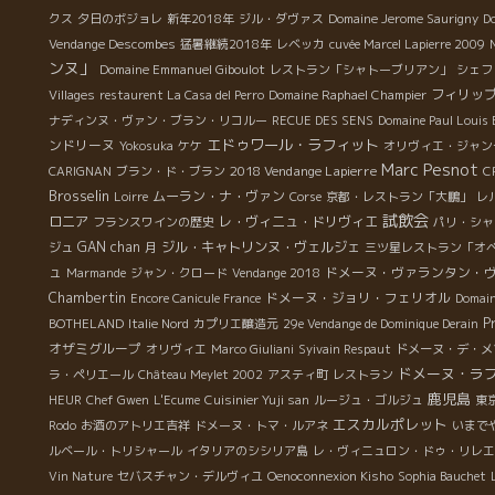
クス
夕日のボジョレ
新年2018年
ジル・ダヴァス
Domaine Jerome Saurigny
Do
Vendange Descombes
猛暑継続2018年
レベッカ
cuvée Marcel Lapierre 2009
ンヌ」
Domaine Emmanuel Giboulot
レストラン「シャトーブリアン」
シェフ
フィリッ
Villages
restaurent La Casa del Perro
Domaine Raphael Champier
ナディンヌ・ヴァン・ブラン・リコルー
RECUE DES SENS
Domaine Paul Louis
エドゥワール・ラフィット
ンドリーヌ
Yokosuka
ケケ
オリヴィエ・ジャン
Marc Pesnot
2018 Vendange Lapierre
CARIGNAN
ブラン・ド・ブラン
C
Brosselin
ムーラン・ナ・ヴァン
Loirre
Corse
京都・レストラン「大鵬」
レ
試飲会
ロニア
レ・ヴィニュ・ドリヴィエ
フランスワインの歴史
パリ・シャ
GAN chan
ジル・キャトリンヌ・ヴェルジェ
ジュ
月
三ツ星レストラン「オ
ュ
ドメーヌ・ヴァランタン・
Marmande
ジャン・クロード
Vendange 2018
Chambertin
ドメーヌ・ジョリ・フェリオル
Encore Canicule France
Domain
P
BOTHELAND
Italie Nord
カプリエ醸造元
29e Vendange de Dominique Derain
オザミグループ
オリヴィエ
Marco Giuliani
Syivain Respaut
ドメーヌ・デ・メ
ドメーヌ・ラ
ラ・ペリエール
Château Meylet 2002
アスティ町
レストラン
鹿児島
HEUR
Chef Gwen
L'Ecume
Cuisinier Yuji san
ルージュ・ゴルジュ
東
エスカルポレット
Rodo
お酒のアトリエ吉祥
ドメーヌ・トマ・ルアネ
いまで
ルベール・トリシャール
イタリアのシシリア島
レ・ヴィニュロン・ドゥ・リレエ
Vin Nature
セバスチャン・デルヴィユ
Oenoconnexion Kisho
Sophia Bauchet