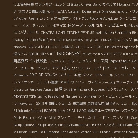
に
リエ協会会長
ヴァンサン・ムラン
Château Cheval Blanc
カベルネ
Florance
パ
で
チ
サボリの鎌田夫妻
Kohki IWATA
Catalan
Domaine Jérôme Guichard
レ・ザ
な
d'Alquier
Paellia
ムレシップ
長崎アンペキャブル
Poupille Atypique
ジャンピエ
終
ドメーヌ・マルセル・ラピエール
～！
ドメーヌ・ルノー・ボアイエ
Mas d
ド
ラングロール
Sebastien Chatillon
CHATEAU CHRISTOPHE PEYRUS
Bis
、
Les Vigne
Izakaya Furabo
飲み会
Ghislaine Descombes
Tokyo Koto-ku Oshima
の
I
Napoles
フランスレストラン 大輔さん
カーエム３１
2018 millésime Lapierre
、
salon de vin ''INDIGENES''
桐谷さん
Millésime Bio 2018
2017 Bulle à Ze
自然派ワイン試飲会
セーヌ河
Importateur AV
コマックス・エティリックス
が
カナコさん
リショーム ロゼ
ドメーヌ・ミレーヌ
ン・ピエール・ビスパリ
堪
ERIC DE SOUSA
ラピエール家
Vacances
ダンス・アンコール
ジャン・ピエー
で
ランスサッカーワールド優勝2018年
サイント・ヴィクトワール山
キューヴェ・
ー
台湾
Bistro La Part des Anges
Sylvère Trichard Nouveau
モンカルメス 201
く
Montmartre
Bistro Passion et Nature
Strohmeier
シス・ピエ・シュール・
の
Ishikawa san
2018年収穫リショーム
東京調布
良質食品店
紀子さん
リムー
Bou
Stéphanie Roussel
BODEGUILLA DE AL LADO
酒販グループESPOA
レストラン
の
Paris Bistro Le Verre Volé
アントニー・テヴェネ
オー・ドゥ・スッシュ社
Cuei
ビ
Pamplemousse
Stéphane Morin
Le Chameua Ivre
ＢＭО
セナさん
Jeroboam
ん
La Rumbera
Laforest Nouv
は
le Monde
Suwa
Les Grands Verres 2018 Paris