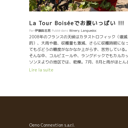
La Tour Boiséeでお腹いっぱい !!!
Par
伊藤與志男
Publié dans
Winery
,
Languedoc
2008年のフランスの天候はカタストロフィック（壊滅
的）、大雨や雹、収穫量も激減、さらに収穫時期にな
てもぶどうの糖度がなかなか上がらず、苦労している
そんな中、コルビエールや、ラングドックでもカルカ
ソンヌよりの地区では、乾燥。7月、8月と雨がほとん
降らなかったそうだ。 そういうわけで、今年も、L
Lire la suite
Tour Boisée のヌーヴォー用ぶどうは、順調に収穫さ
れ、醸造も順調に進んでいる、プドゥーさんも満足気
だ。 収穫前の樹齢60年のカリニャン ちょうど、この
期、代官山のパッションさん家族が、パッションさん
故郷であるカルカッソンヌにヴァカンスで滞在されて
るということで、一緒に写真撮影。この、1週間後には
パッションさんのお店のお客さん15名がボワゼにブド
の収穫にくるそうだ。 ＜レストラン パッション＞ 東
都猿楽町29−18、ヒルサイドテラスB1 TEL :
Oeno Connextion s.a.r.l.