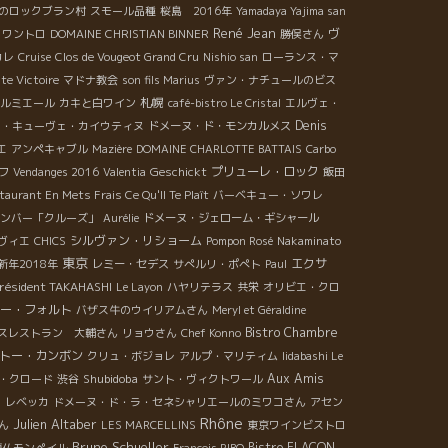
のロックブラン村
スモール品種
桜島 2016年
Yamadaya Yajima san
René Jean
ヴ
クワントロ
DOMAINE CHRISTIAN BINNER
勝俣さん
カレ
Cruise
Clos de Vougeot Grand Cru
Nishio san
ローランス・マ
te Victoire
マドナ教会
son fils Marius
ヴァン・ナチュールのビス
札幌
ルミエール
カキと白ワイン
café-bistro Le Cristal
エルヴェ・
Denis
ゥ・キューヴェ・カイウティヌ
ドメーヌ・ド・モンカルメス
エ
アンペキャブル
Mazière
DOMAINE CHARLOTTE BATTAIS
Carbo
Geschickt
プリューレ・ロック
フ
Vendanges 2016
Valentia
飯田
aurant En Mets Frais Ce Qu'Il Te Plaît
バーベキュー・ソワレ
ンバー「クルーズ」
Aurélie
ドメーヌ・ジェローム・ギシャール
シルヴァン・リショーム
ヴィエ
CHICS
Pompon Rosé
Nakaminato
東京
エクサ
新年2018年
レミー・セデス
サぺルリ・ポぺト
Paul
résident TAKAHASHI
Le Layon
ハヤリテラス
共栄
オリビエ・クロ
ー・フォルト
バザス牛のウイリアムさん
Meryl et Géraldine
Bistro Chambre
スレストラン 大輔さん
リョウさん
Chef Konno
トー・カンボン
クリュ・ボジョレ
アルプ・マリティム
Iidabashi Le
Shubidoba
Aux Amis
・クロード
渋谷
サント・ヴィクトワール
s
レベッカ
ドメーヌ・ド・ラ・セネシャリエールのミワコさん
アセン
Rhône
Julien Altaber
ん
LES MARCELLINS
東京ワインビストロ
Bruno Schueller
Bistro FLACON