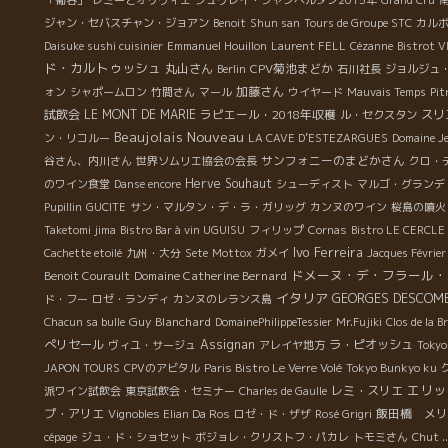
「葡呑」
レミーとオリヴィエ
ジュヴレイ・シャンベルタン2015年
Grand Cru
ジャン・セバスチャン・ジョアン
Benoit
Shun san
Tours de Groupe STC
カル
Daisuke sushi cuisinier
Emmanuel Houillon
Laurent FELL
Cézanne
Bistrot V
ド・カルトゥッシュ
丸山さん
CPV菊池まどか
Berlin
石川社長
ジョルジュ
加藤さん
ォン
シャポームロン
竹間さん
マール
ウイヤード
Mauvais Temps
Pit
試飲会
LE MONT DE MARIE
ラピエール・2018年収穫
スリ
ル・セクスタン
Beaujolais Nouveau
ン・リコルー
LA CAVE D’ESTEZARGUES
Domaine J
サンフォニーのまどかさん
谷さん、内川さん
世界ソムリエ協会の会長
クロ・
Herve Souhaut
のワイン食堂
Danse encore
シューディスト
マルゴ・グランデ
Pupillin
GUCITE
サン・マルタン・デ・ラ・ガリッグ
カンヌのワイン
桜島の噴火
Taketomi jima
Bistro Bar à vin UGUISU
フィリップ
Cornas
Bistro LE CERCL
Ivo Ferreira
Cachette etoilé
九州・大分
Sete
Mottox
ガメイ
Jacques Février
ドメーヌ・デ・フラール・
Domaine Catherine Bernard
Benoit Courault
イタリア
GEORGES DESCOM
ド・フー
ロゼ・ランディ
カンヌのレランス島
Guy Blanchard
Chacun sa bulle
DomainePhilippeTessier
Mr.Fujiki
Clos de la Br
ぺリセール
Assignan
ラ・ピオッシュ
ヴィユ・サージュ
アレイヤ地方
Tokyo
JAPON TOURS
CPVのアビタル
Paris Bistro Le Verre Volé
Tokyo Bunkyo ku
エリッ
レミ・スリエ
派ワイン試飲会
東京試飲会・セミナー
Charles de Gaulle
プ・アリエ
飯田橋 メリ
Vignobles Elian Da Ros
ロゼ・ド・ザザ
Rosé Grigri
cépage
ジュ・ド・ショセット
ボジョレ・クリストフ・パカレ
トモミさん
Chut ..