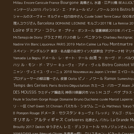
Bourgone
Millau
Encore Canicule France
高橋さん
水道・江戸川橋
BEAUJOL
Bistro 
ィンテージュ2015
パッション・エ・ナチュール
ピノ・ノワール 2016
シャールのヌーヴォー
オルヴォー社の田中さん
Cuvée Soleil Terre Coeur
600年
Barcelona
理人ユウジさん
DOMAINE LEONINE
モルゴン2017年
La Remise 2
Loire
ダミアン・コクレ
オ・プティ・ボンヌール
猛暑継続2018年
バイエー
グラエナ村
レ・ぺニタント
Mr.Tamajo de Diony
パリの夜
Chateau Restignac
Montmartre
Nadine Vin Blanc Liquoreux
PARIS 2019
Matin Calme
La Flou
スペイン・アンダルシア
東京・名古屋の自然ワイン大試飲会
アグヤーナ村
マリ
台湾
Yamada
La Begou
ドメール・レ・オート・テール
ラ・カーヴ・ド・ベル
Bistro Coinstot V
ル・モン・ド・マリー
ハリ
キューヴェ・ブディ・ヴィル
L'irréel
ニャン・ヴィエイユ・ヴィーニュ
2018 Nouveaux au Japon
エイロール
ピノ・ノワール
Ramon
Sumeshiy
プロデューサーの柳沼憲一さん
夜景
Ooita
J
Temps des Cerises
Alain
Paris Bistro Dégustation
カミーユ・バカーブ
DES MOUSSIS
ユグ・べゲ
ラミディア醸造元
神奈川県藤沢市
Vin S M
プラス
Feule
le Soutien-Gorge Rouge
Domaine Bruno Duchene
cuvée Marcel Lapierre
ニーム
リ・一区
Chef Gwen
St Chinian
パスカル・ショワム
Matheus
Tokyo 
Pompon Rouge
ドメーヌ・セクスタン
8
キューヴェ「レッド」
マルゴ・グル
オリオル・アルティギャス
Corbieres
La Grande M
北原さん
パカレ
レミ・デュフェートル
Brouilly 2017
Daikin
ゆう子さん
サカノジュンさん
Les
YAMADAYA san
Rémy et Olivier
生産者一押し
クリスチャン・ビネール
Cossar