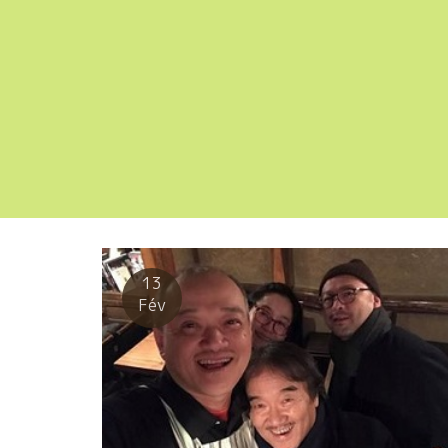
13
Fév