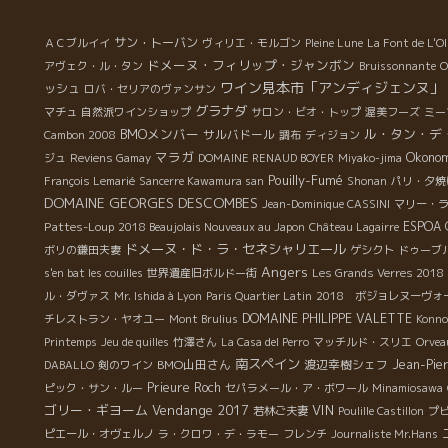
ゃ
今夜はマルク・ペノさんと酒販店グループESPOAの皆さ
バ
んとやって来た。 東京荒川区のESPOA山桝さん、 東京
ち
サン・トーバン
ＡＣブルイイ
ヴィリエ・モルゴン
Pleine Lune
La Font de L'Ol
大田区のESPOAかまたやの小島さん、 横浜・緑区の
ホ
ドメーヌ・フィリップ・ジャンボン
アヴェク・ル・タン
Bruissonnante
O
は
ESPOAしんかわ店の竹ノ内さん、 石川県小松市のESPOA
ワイン見本市「アンディジェンヌ」
ッシュ
ロバ・セリアのヴァンサン
っ
もりたか店の森高さん 皆で青春ポップス・アリスの”遠く
グラナダ
マチュ
自然派ワインショップ
サロン・ビオ・トップ
渥美フーズ
ミー
で汽笛を聞きながら”を店内ミュージックに合わせてスプ
BMOメンバー
ル・タン・デ
サルバドール
Cambon 2008
調布
ディジョン
ーンをマイクに皆で熱唱！！ ヤアーのりました。
マラガ
Okonom
ジュ
Reviens Gamay
DOMAINE RENAUD BOYER
Miyako-jima
自然派の美味しいワイン、造り手のマルク・ペノさん、
Pouilly-Fumé
François Lemarié
Sancerre Kawamura san
Shonan
パリ・夕焼
エスポアのファミリーとハッピーなひと時でした。 やあ
DOMAINE GEORGES DESCOMBES
Jean-Dominique CASSINI
マリー・
ー楽しかった。 有難うございました。 いつまでも手を振
Pattes-Loup
ESPOA
2018 Beaujolais Nouveaux au Japon
Château Lagairre
っていただきました。 銀座で一杯はPAUL ポール
ドメーヌ・ド・ラ・セネシャリエール
ボリの鎌田夫妻
ゲシクト
ドゥーブ
ですよ！最高です！
Angers
s'en bat les couilles
世界遺産旧ボルドー街
Les Grands Verres 2018 
ル・ダヴァス
Mr. Ishida à Lyon
Paris Quartier Latin
2018 ボジョレヌーヴォ
DOMAINE PHILIPPE VALETTE
チレストラン・ヤオユー
Mont Brulius
Konno
Printemps
Jeu de quilles
竹澤さん
La Casa del Perro
マッチルド・スリエ
Orvea
南スペイン
BMO山田さん
渡辺幸樹シェフ
Jean-Pier
DABALLO
剣のワイン
Prieure Roch
ピック・サン・ルー
セパラメール・ア・ボワール
Minamiosawa
ゴリー・ギヨーム
Vendange 2017
VIN
若林ご夫妻
Poulille Castillon
プピ
ピエール・オヴェルノ
ラ・クロワ・デ・ラモー
フレンチ
Journaliste Mr.Hans