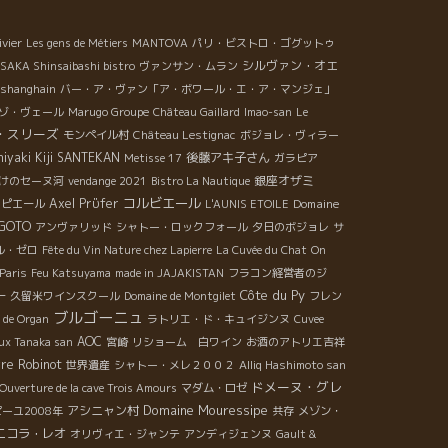
にとっても忘れられない夕べとなりました。
なみにロストバゲージ、やっと発見！昨晩深夜2時半に
ivier
Les gens de Métiers
MANTOVA
パリ・ビストロ・ゴグットゥ
テルに届けられました。 良かった、良かった(^^)。
シルヴァン・オエ
SAKA Shinsaibashi bistro
ヴァンサン・ムラン
shanghain
バー・ア・ヴァン「ア・ボワール・エ・ア・マンジェ」
ゾ・ヴェール
Marugo Groupe
Château Gaillard
Imao-san
Le
・スリーズ
モンペイル村
Château Lestignac
ボジョレ・ヴィラー
iyaki Kiji SANTEKAN
後藤アキ子さん
Metisse 17
ガラピア
銀座オザミ
けのセーヌ河
vendange 2021
Bistro La Nautique
コルビエール
Axel Prϋfer
Domaine
ラピエール
L'AUNIS ETOILE
 GOTO
アンヴァリッド
シャトー・ロックフォール
夕日のボジョレ
サ
ル・ゼロ
Fête du Vin Nature chez Lapierre
La Cuvée du Chat
On
Paris
Feu Katsuyama
made in JAJAKISTAN
フラコン経営者のジ
Côte du Py
ー
久留米ワインスクール
Domaine de Montgilet
フレン
ブルゴーニュ
 de Organ
ラトリエ・ド・キュイジンヌ
Cuvee
AOC
ux Tanaka san
宮崎
リショーム 白ワイン
お酒のアトリエ吉祥
re Robinot
世界遺産
シャトー・メレ２００２
Alliq Hashimoto san
ドメーヌ・グレ
Ouverture de la cave Trois Amours
マダム・ロゼ
Domaine Mouressipe
アシニャン村
ーユ2008年
共存
メゾン・
ニコラ・レオ
オリヴィエ・ジャンテ
アンディジェンヌ
Gault &