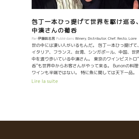
包丁一本ひっ提げて世界を駆け巡る
中湊さんの葡呑
Par
伊藤與志男
Publié dans
Winery
,
Distributor
,
Chef
,
Resto
,
Loire
世の中には凄い人がいるもんだ。 包丁一本ひっ提げて
イタリア、フランス、台湾、シンガポール、中国、世
中を渡り歩いている中湊さん。 東京のワインビストロ
呑”も世界中からお客さんがやって来る。 Bunonの料理
ワインも半端ではない。 特に魚に関しては天下一品。 
んなスケールの大きいことできる人は他にいないでし
Lire la suite
う。 体力、気力、人間力、行動力、そしてほどほどの
金力が備わらないとできない。 世界の天然記念物級の
と言っていいだろう。 一月のトある日、ESPOAし
かわの竹ノ内さんと神田で飲んでいた。 結構、飲んだ
と。竹ノ内さんが 『伊藤さん、葡呑にいきましょう！
★勝山さん追悼の杯を葡呑で！ ここでの最高の思い出
は、勝山さんと昭和歌謡のミュージックで楽しんだこ
と。 追悼の杯を中湊さん、クマちゃん、竹ノ内さんと