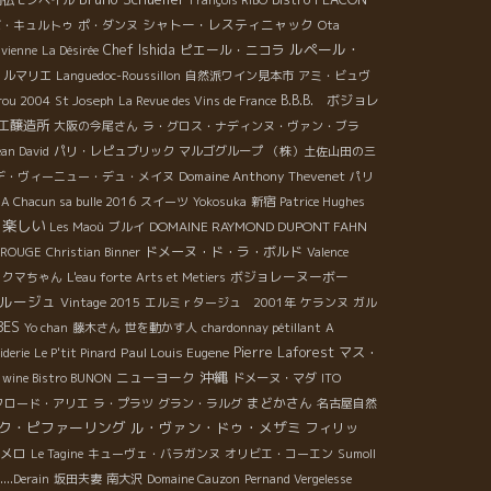
南仏モンペイル
François RIBO
シャトー・レスティニャック
ボ・キュルトゥ
ポ・ダンヌ
Ota
ルペール・
Chef Ishida
ピエール・ニコラ
Ivienne
La Désirée
・ルマリエ
Languedoc-Roussillon
自然派ワイン見本市
アミ・ビュヴ
B.B.B. ボジョレ
rou 2004
St Joseph
La Revue des Vins de France
エ醸造所
大阪の今尾さん
ラ・グロス・ナディンヌ・ヴァン・ブラ
ean David
パリ・レピュブリック
マルゴグループ
（株）土佐山田の三
Domaine Anthony Thevenet
デ・ヴィーニュー・デュ・メイヌ
パリ
A Chacun sa bulle 2016
スイーツ
Yokosuka
新宿
Patrice Hughes
楽しい
DOMAINE RAYMOND DUPONT FAHN
Les Maoù
ブルイ
ドメーヌ・ド・ラ・ボルド
E ROUGE
Christian Binner
Valence
ボジョレーヌーボー
クマちゃん
L'eau forte
Arts et Metiers
ルージュ
Vintage 2015
エルミｒタージュ 2001年
ケランヌ
ガル
BES
Yo chan
藤木さん
世を動かす人
chardonnay pétillant
A
Paul Louis Eugene
Pierre Laforest
マス・
iderie
Le P'tit Pinard
沖縄
ニューヨーク
 wine Bistro BUNON
ドメーヌ・マダ
ITO
まどかさん
クロード・アリエ
ラ・プラツ
グラン・ラルグ
名古屋自然
ク・ピファーリング
ル・ヴァン・ドゥ・メザミ
フィリッ
メロ
Le Tagine
キューヴェ・バラガンヌ
オリビエ・コーエン
Sumoll
....Derain
坂田夫妻
南大沢
Domaine Cauzon
Pernand Vergelesse