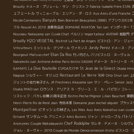
Brouilly
ドメーヌ・プリューレ・サン・クリストフ
Fabrice
Isabelle Frère
ESPA
ュフェートル
ヴィニョーブル・エリアン・ダ・ロス
Aux Amis d’une Franche
Banyuls
Bien Boire en Beaujolais (BBB)
Nicole Carmarans
アブリウ2002年
フル
Nouvel An 2018
良質食品店
DOMAINE RIVATON
Tan san
インポーター「
Importateur AVENIR
Nouveau
Nakayama san
Cuvée Chat
ベルリン
凱旋門
デ
H2O VEGETAL
Brouilly
Bistrot La Part de Anges
ビストロ・アン・ジュー
Jordy Perez
Viticulteurs
ミッシェル・グリザール
ヴァカンス
ドメーヌ・ア
Elian Da Ros
Bourgeuil
Matsuo chef
竹ノ内さん
パリビストロ・ヌーヴェル・
Nakamoto san
Antoine Aréna
Paris bistro SAGAN
ドメーヌ・カトリーヌ・ベ
La Dive Bouteille
St Jean de la Ginest
GAMAYS
ESPOAたけや
Okada Hiro
Restaurant Le Verre Volé
Nagoya
シルヴィー・オジュロ
Oita Shun san
上
ジェントの佐竹裕子さん
JR Freshness Akayama san
サン・ペレー
Senior Jazz
Osaka IMAO san
ロランス・アリアス
ラ・ヴリーユ・エ・ル・パピヨン
コトー
リストッフ・パカレ収穫20周年記念
Bistro Peche Mignon
Lilian Bauchet
東銀座
Domaine jean michel alquier
Henri-Pierre fils de René Jean
寺田本家
ブラッス
Montpellier
ピオッシュの林さん
Aux Amis Komatsu san
Les filles
cuvée
サンタムール
パトリ
Grisard
アシニャン
Amis Buvons
ジャン・ドゥローブル
Chef Rodolphe
Anonymes
Couple Wakabayashi
セレネ・ドメーヌ・シルヴェ
ジョレ・ヌーヴォー
2018 Coupe de Monde
Oenoconnexion Kisho
ビストロ・