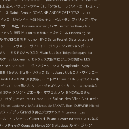
丸山宏人
Eau Forte
ローランス・エ・レミ・デ
イヴェントツアー
ニース
Saint-Amour
DOMAINE ANDRE OSTERTAG
R2L'O
Méli Mélo
ドゥニ・ジャンドー
ヤン・ベルトラン
フィリップ・マッ
アヴニール社」
Domaine Picatier
シェナ
Descombes Beaujolais
Macon
ィアック
藤原
シャルル・アズナヴール
Madona Eglise
ル
マグロの漁港
Pinot noir
BMO Saito
Pacalet
Distributeurs et
ント二ー・テヴネ
ラ・ヴィエイユ・ジュリアンヌのジャンポール
Alain Castex
メリー
ＥＳＰＯＡもりたか
Tokyo Setagaya-ku
ルナール
biodynamic
モトクッス大阪本社
ジュラの鏡さん
LES
Symphonie
shi san
ワインバー・ヴィノヴェリータス
Tokyo
田あゆみさん
ジュラ・サヴォワ
Saint Jean
バルセロナ・ワインエー
 Bande CAROLINE
東京調布
ル・バトセ
Ecrivain LIN
ワインスクール
・デ・カール
庄元さん
シニア・ジャズバンド・カロリーヌ
2018年ク
メゾン・ピエール・オヴェルノワ
 SOYA
ＢＭОの山田さん
Salon des Vins Naturels
リーオザミ
Restaurant Grand Huit
Remi DUFAIRE
 Marcel Lapierre
ville Asti
le couple SAKATA
Michel
ック・デプラ
Grand 8
南仏プロヴァンス
Mitani-san
Les
Cabernet-Franc
ール・トリシャール
L'écart lot 1117
2017年ボ
ルネ・ジャン
ラ・ノティック
Coupe de Monde 2018
Atypique