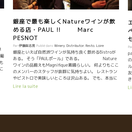
、
銀座で最も楽しくNatureワインが飲
める店・PAUL !! Marc
PESNOT
、
Par
伊藤與志男
Publié dans
Winery
,
Distributor
,
Resto
,
Loire
Pa
界
銀座といえば自然派ワインが気持ち良く飲めるBistroが
p
“葡
ある。 そう「PAULポール」である。 Nature
の
も
ワインの品揃えもMagnifique素晴らしい。 何よりもここ
ル
こ
のメンバーのスタッフが抜群に気持ちよい。 レストラン
友
ょ
やビストロで美味しいところは沢山ある。 でも、本当に
き
資
楽しく飲める”空気”がながれている店が意外と少ない。
と
Lire la suite
Li
人
私にとってのレストランなど飲食店の評価で最も
ん
大切なことは、”心地良さ”である。 どんなに美味しい料
「
あ
理が出てきても、気張ったり、こちらが気をつかったり
っ
』
しなければならないところは遠慮したい。 その点、この
の
ポールは私にとっては完璧に近い。 ミナさんの笑顔に癒
される。そしてロペスさん、大橋さんのやさしい心遣い
も
交
がありがたい。 美味しいカレーをつまみに。
の