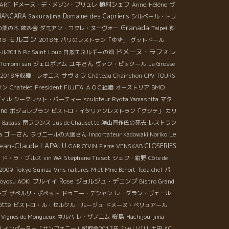
植村シェフ
'ART
ドメーヌ・デ・メゾン・ブリュレ
Anne-Hélène
ヴ
BIANCARA
Sakurajima
Domaine des Capriers
シルベール・トリ
Granada
Taipei
の栗の木
飲み会
ダミアン・コクレ・ヌーヴォー
料
モルゴン
018
2018年
パリのレストラン「ゆず」
グットドール
ドメーヌ・ラフォレ
ル2016
Pic Saint Loup
自然エネルギーの畑
ユキさん
Tomomi san
ジェロボアム
ヴァン・ピックール
La Grosse
サヴォワ
2018年収穫・レオニス
Château Chainchon
CPV TOURS
President FUJITA
BMO
オン
Chatelet
ＡＯＣ組織
オーストリア
ヴィル
シークレット・パーティー
sculpteur Ryota Yamashita
マタ
ino
ボジョレブラン
ビストロ・イタリアンレストラン「グシテ」
カリ
Babass
南フランス
Jus de Chausette
勝山晋作氏の死去
レストラン
Le
a
ゴーさん
ラヴニールの大園さん
Importateur Kadowaki Noriko
ean-Claude LAPALU
CLOSERIES
GAR'O'VIN
Pierre
VENSKAB
Stéphane Tissot
・ド・ラ・ブルス
vin WA
シェフ・紺野
Côte de
 2009
Tokyo Guinza
Vins natures
M et Mme Benoit
Toda chef
パ
ブルイイ
Rose
ジョルジュ・デコンブ
Toyosu AOKI
Bistro Grand
ープ
サぺルリ・ポペット
ドゥニー・デシャン
レ・グラン・ヴェール
otte
ビストロ・ル・セルクル・ルージュ
ドメーヌ・ベリュアール
桜島
 Vignes de Mongueux
ネルハ
レ・ザノ二ム
Hachijou-jima
d
インポーター「サンフォニー」試飲会2017年
シャリバリ
土田
AC