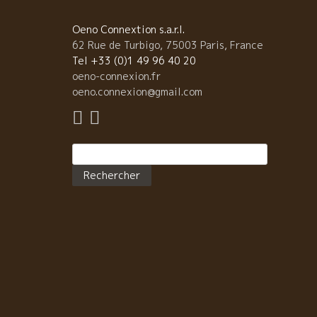
わしながら昭和歌謡のミュージックの世界へ。 クマち
んが黙って開けてくれたワインはどこまでもやさしい
Oeno Connextion s.a.r.l.
ティスト・クザンのMarie Rose マリー・ローズだっ
62 Rue de Turbigo, 75003 Paris, France
た。。 別世界に行ってしまいました。 店を出た時
Tel +33 (0)1 49 96 40 20
チョット明るみが。 ありがとうございました。楽しか
oeno-connexion.fr
た！
oeno.connexion@gmail.com
Rechercher :