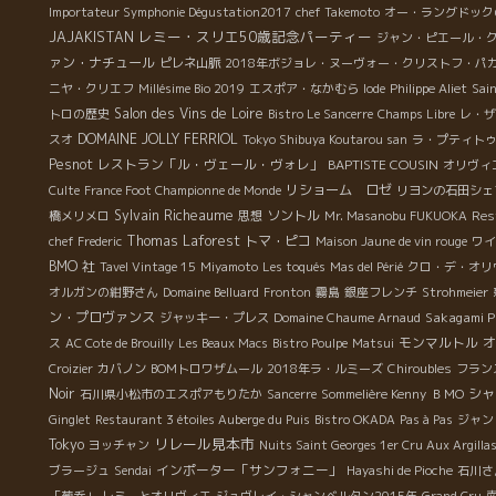
Importateur Symphonie Dégustation2017
chef Takemoto
オー・ラングドック
レミー・スリエ50歳記念パーティー
JAJAKISTAN
ジャン・ピエール・
ァン・ナチュール
ピレネ山脈
2018年ボジョレ・ヌーヴォー・クリストフ・パ
ニヤ・クリエフ
Millésime Bio 2019
エスポア・なかむら
Iode
Philippe Aliet
Sain
Salon des Vins de Loire
トロの歴史
Bistro Le Sancerre
Champs Libre
レ・ザ
DOMAINE JOLLY FERRIOL
スオ
Tokyo Shibuya Koutarou san
ラ・プティト
Pesnot
レストラン「ル・ヴェール・ヴォレ」
BAPTISTE COUSIN
オリヴィ
リショーム ロゼ
Culte
France Foot Championne de Monde
リヨンの石田シェ
Sylvain Richeaume
ソントル
橋メリメロ
思想
Mr. Masanobu FUKUOKA
Rest
Thomas Laforest
トマ・ピコ
chef Frederic
Maison Jaune de vin rouge
ワイ
BMO 社
Tavel Vintage 15
Miyamoto
Les toqués
Mas del Périé
クロ・デ・オリ
オルガンの紺野さん
Domaine Belluard
Fronton
霧島
銀座フレンチ
Strohmeier
ン・プロヴァンス
Sakagami P
ジャッキー・プレス
Domaine Chaume Arnaud
モンマルトル
オ
ス
AC Cote de Brouilly
Les Beaux Macs
Bistro Poulpe
Matsui
Croizier
カバノン
BOMトロワザムール
2018年ラ・ルミーズ
Chiroubles
フラン
Noir
シャ
石川県小松市のエスポアもりたか
Sancerre
Sommelière Kenny
ＢＭО
Ginglet
Restaurant 3 étoiles Auberge du Puis
Bistro OKADA
Pas à Pas
ジャン
リレール見本市
Tokyo
ヨッチャン
Nuits Saint Georges 1er Cru Aux Argilla
インポーター「サンフォニー」
ブラージュ
Sendai
Hayashi de Pioche
石川さ