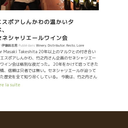
エスポアしんかわの温かい夕
べ、
セネシャリエールワイン会
r
伊藤與志男
Publié dans
Winery
,
Distributor
,
Resto
,
Loire
ar Masaki Takeshita 20年以上のマルクとの付き合い
エスポアしんかわ、竹之内さん企画のセネシャリエー
ワイン会は格別な夜だった。 20年をかけて培ってきた
情、信頼は只者では無い。セネシャリエールが辿って
た歴史を全て知り尽くしている。 今晩は、竹之内さん
共に蔵元を訪問した方々はじめ、長年のマルクのワイ
re la suite
ンファンが集まった。 シャポームロンを飲んで
こんなミュスカデ飲んだこと無い！」とすぐに虜にな
た人達が多い。 そんな素敵な方々と、竹之内さん秘蔵
オールドビンテージの数々、そして、なんとワイン会
の開催場所は中野の自然派ビストロ松㐂！ 愛のこ
った料理に愛のこもったワイン！ こんな和気あいあい
あたたかい生産者イベント滅多にありません。 マルク