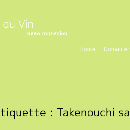
Home
Domaine
tiquette :
Takenouchi s