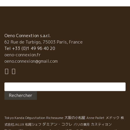
代のマルゴー、メドックワインは こんなスタイルではなかっただ
ろうか。 ボルドーで、こんな特別な美味しいマルゴーを飲ませて
くれるのは、Gillesジルしかいない。 ボルドー中心街でBistro
Flaconビストロ・フラコンを経営している。 ジルのワインに対す
るPassionはダイナマイト級！ やっぱりボルドーには凄いヤツが
いる！！ こんな驚愕のワインの造るパスカル・ショワムさんとロ
Oeno Connextion s.a.r.l.
ランス・アリアスさんの写真と畑の写真を添付しておきます。
62 Rue de Turbigo, 75003 Paris, France
Tel +33 (0)1 49 96 40 20
oeno-connexion.fr
oeno.connexion@gmail.com
Rechercher :
Tokyo Kanda Dégustation Richeaume
大阪の小松屋
メドック
Anne Paillet
株
ダミアン・コクレ
カスティヨン
式会社JALUX
松尾シェフ
パリの葉月