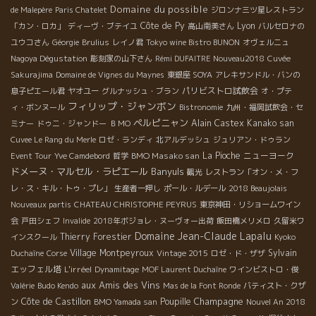
Domaine du possible
de Malepère
Paris Chatelet
ジロンナ三ツ星レストラン
Côte de Py
Lyon
「カン・ロカ」
ディーヴ・ブテイユ
高山南美さん
バルセロナの
ユウコさん
Géorgie
Brulius
レイノ君
Tokyo wine Bistro BUNON
オヴェルニュ
Nagoya Dégustation
彫刻家の山下さん
Rémi DUFAITRE Nouveau2018
Cuvée
Sakurajima
Domaine de Vignes du Maynes
東銀座 SOYA
アレキサンドル・バンの
パリビストロ試飲会
息子ピエール君
ヤオユー
グルナッシュ・ブラン
オ・プテ
フィリップ・ジャンボン
ィ・ボンヌール
Bistronomie
九州・福岡試飲会・セ
ペルピニャン
Alain Castex
Kanako san
ミナー
ドゥニ・ジャンドー
ＢＭО
Cuvee Le Rang du Merle
ロゼ・ランディ
北アルデッシュ
ジュリアン・ドゥラン
BMO Masako san
La Pioche
ニューヨーク
Event Tour
Yve Camdebord
哲学
ドメーヌ・マルセル・ラピエール
Banyuls
観光
レストラン「オン・メ・フ
レ・ス・キル・トゥ・プレ」
生産者一押し
ポール・ルデール
2018 Beaujolais
Nouveaux partis
CHATEAU CHRISTOPHE PEYRUS
東京神田・リショームワイン
会
戸田シェフ
Invalide
2018年ボジョレ・ヌーヴォー出荷
飯田橋メリメロ
久留米ワ
Domaine Jean-Claude Lapalu
Thierry Forestier
インスクール
Kyoko
Village Montpeyroux
Sylvain
Duchaîne
Corse
Vintage 2015
ロゼ・ド・ザザ
エッフェル塔
L'irréel
Dynamitage
MOF Laurent Duchaîne
ワインビストロ・俊
aux Amis des Vins
Valérie
Budo Kendo
Mas de la Font Ronde
バティスト・クザ
Champagne
Côte de Castillon
Poupille
ン
BMO Yamada san
Nouvel An 2018