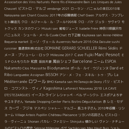
Association des Vins Naturels
Pierre fils d'Alexandre Bain
Les Uniques de Jules
ビストロ・マルゴ
Chauvet
vendange 2021
ローラン・バニョルの来日2018年
Nakayama san
Chant Coucou
2017年の収穫情報
Chef Gwen
アルザス・フンブレ
ヒト醸造元
クロ・ルジャール・ル・ブール1996年
クロ・バケ
ジュラ・サヴォワ
モ
トクッス
カンヌのワイン
Mizuki san
葡萄ジュース
Isabelle Frère
神奈川県藤沢市
バニュルス・シュール・メール
Cuvée Chat
竹下正樹
Kajikawa san
Anne-Hélène
Boqueria market
ミーゾ・ヴェール
Auxerrois Nature 2016
Ota Daisuke sushi
DOMAINE GERARD SCHUELLER
Rémi Sédès
ド
cuisinier
豊通食料株式会社
Marc Pesnot
メーヌ・プリューレ・ロック
Ｃave Fujiki
Millesime 2017
Ｅ
Barcelone
萬谷シェフ
和食
ニーム
ESPOA
ＳＰＯＡもりたか
坂田夫妻
Biodynamie
Dard et
Nakamoto
Clos Massotte
ポール・ルイ・ウジェンヌ
Ribo
BISSOH
La
Languedoc Assignan
アン・メ・フェ・スキル・トゥ・プレ
ロワール
Méditerranée
パリ・ビスト
BMO Kamata san
Mr.Tamajo de Diony
Kagoshima
ロ・コワンスト・ヴィノ
Laforest Nouveau 2018
LA CAVE
イーストライン
D’ESTEZARGUES
レシャッペ・ベル
ゲーシクト
エスポアよろず
やユキ子さん
Yamada Shopping Center
Paris Bistro Dégustation
赤
レミ・セデ
カーヴ・フジキ
ス
マスぺリ
シャトー・マルゴー
長ユキ子さん
2018年収穫・リシ
ョーム
Village Arbois Pupillin
Château Plaisance
リヨンの石田さん
ビストロ・
ラ・ヴィーニュ
Shonan
パカレ・ファミリー
Shinjuku
懐かしい
ヴァン・ナチュー
ルのビストロの歴史
Selosse Millesime
ペグ
Sachiko san
Mas Haut Buis
シャト