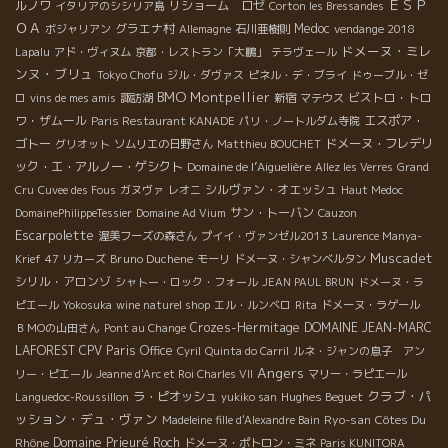
ＥＳＰ
ルノワ
リショーム ロゼ
イタリアのシシリア島
Corton les Bressandes
ＯＡ
グラエナ村
Medoc
ボジャリアン
Allemagne
石川亜樹則
vendange 2018
ドメーヌ・ミレ
Lapalu
アド・ヴィヌム
京都・レストラン「大鵬」
テラヴェール
ンヌ・ブリュ
Tokyo Chofu
ジル・ダヴァス
ピネル・デ・ブライ
ドゥーブル・ゼ
BMO
Montpellier
ビストロ・トロ
ロ
vins de mes amis
諏訪湖
新宿
マテウス
ワ・ザムール
エスポア・
Paris Restaurant KANADE
パリ・ノートルダム寺院
ゴトー
ドメーヌ・フレデリ
グリオット
ソムリエの日野さん
Matthieu BOUCHET
ック・エ・アルノー・ゲシクト
Domaine de l’Aiguelière
Allez les Verres
Grand
シルヴァン・オエッシュ
Cru
Cuvee des Fous
ガヌヴァ
レオニ
Haut Medoc
サン・トーバン
DomainePhilippeTessier
Domaine Ad Vium
Cauzon
Escarpolette
渥美フーズの森さん
プイイ・ヴァンゼル2013
Laurence Manya-
Muscadet
Bruno Duchene
Krief
47 リカーズ
モーリ
ドメーヌ・シャンベルタン
シリル・アロンゾ
シャトー・ロック・フォール
JEAN PAUL BRUN
ドメーヌ・ラ
ピエール
Yokosuka
wine naturel shop
エル・ルンベロ
Rita
ドメーヌ・ラゲール
Crozes-Hermitage
DOMAINE JEAN-MARC
ＢＭОの山田さん
Pont au Change
LAFOREST
CPV Paris Office
Cyril
Quinta do Carril
ルネ・ジャンの息子 アン
Angers
リー・ピエール
Jeanne d'Arc et Roi Charles VII
マリー・ラピエール
クラブ・パ
ラ・ピオッシュ
Hughes Beguet
Languedoc-Roussillon
yukiko san
ッション・デュ・ヴァン
Ryo-san
Côtes Du
Madeleine fille d'Alexandre Bain
Rhône
Domaine Prieuré Roch
ドメーヌ・ポトロン・ミネ
Paris KUNITORA