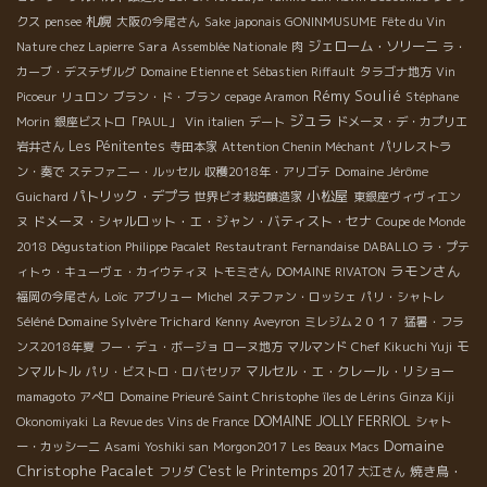
札幌
クス
pensee
大阪の今尾さん
Sake japonais GONINMUSUME
Fête du Vin
Sara
ジェローム・ソリーニ
Nature chez Lapierre
Assemblée Nationale
肉
ラ・
カーブ・デステザルグ
Domaine Etienne et Sébastien Riffault
タラゴナ地方
Vin
Rémy Soulié
Picoeur
リュロン
ブラン・ド・ブラン
cepage Aramon
Stéphane
ジュラ
Morin
銀座ビストロ「PAUL」
Vin italien
デート
ドメーヌ・デ・カプリエ
Les Pénitentes
岩井さん
寺田本家
Attention Chenin Méchant
パリレストラ
ン・奏で
ステファニー・ルッセル
収穫2018年・アリゴテ
Domaine Jérôme
小松屋
パトリック・デプラ
Guichard
世界ビオ栽培醸造家
東銀座ヴィヴィエン
ドメーヌ・シャルロット・エ・ジャン・バティスト・セナ
ヌ
Coupe de Monde
2018
Dégustation Philippe Pacalet
Restautrant Fernandaise
DABALLO
ラ・プテ
ラモンさん
ィトゥ・キューヴェ・カイウティヌ
トモミさん
DOMAINE RIVATON
Loïc
福岡の今尾さん
アブリュー
Michel
ステファン・ロッシェ
パリ・シャトレ
Séléné Domaine Sylvère Trichard
Kenny
Aveyron
ミレジム２０１７
猛暑・フラ
モ
ンス2018年夏
フー・デュ・ボージョ
ローヌ地方
マルマンド
Chef Kikuchi Yuji
ンマルトル
マルセル・エ・クレール・リショー
パリ・ビストロ・ロバセリア
mamagoto
アぺロ
Domaine Prieuré Saint Christophe
îles de Lérins
Ginza Kiji
DOMAINE JOLLY FERRIOL
Okonomiyaki
La Revue des Vins de France
シャト
Domaine
ー・カッシーニ
Asami
Yoshiki san
Morgon2017
Les Beaux Macs
Christophe Pacalet
C'est le Printemps 2017
焼き鳥・
フリダ
大江さん