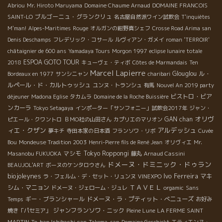
Abriou
Mr. Hiroto Maruyama
Domaine Chaume Arnaud
DOMAINE FRANCOIS
ブルゴーニュ・グランクリュ
SAINT-LO
名古屋自然派ワイン試飲会
T'inquiètes
M'man!
Alpes-Maritimes
Rouge
オルガンの紺野真シェフ
Crosse Road Arima san
Denis Deschamps
フレデリック・コサール
ルヴィアン・ガメイ
roman 'TERROIR'
châtaignier de 600 ans
Yamadaya Tours
Morgon 1997
eclipse lunaire totale
ESPOA GOTO TOUR
2018
キューヴェ・ティボ
Côtes de Marmandais
Ten
Marcel Lapierre
Glouglou
ル・
Bordeaux en 1977
サンシニャン
charibari
ルペール・ド・カルトゥッシュ
ユンヌ・トランシュ
有馬
Nouvel An 2019 party
ビストロ・ビア
déjeuner
Madona Eglise
タカムラ
Domaine de la Roche Buissière
ンカーラ
Tokyo Setagaya
インポーター「サンフォニー」試飲会2017年
ジャン・
オリヴ
GAN chan
ピエール・クワントロ
ＢＭО社の山田さん
カプリエのマリオン
ィエ・クザン
アルデッシュ
夢キチ
寺田本家の日本酒
フランソワ・リボ
Cuvée
Bou
Mondeuse Tradition 2003
Henri-Pierre fils de René Jean
オリヴィエ
Mr.
マシモ
Tokyo Roppongi
Masanobu FUKUOKA
藤丸
Arnaud Cassini
ドメーヌ・ドミニック・ドゥラン
BEAUJOL'ART
ボーヌのケンタロウさん
biojoleynes
Ivo Ferreira
マキ
ラ・フェルム・デ・セット・リュンヌ
VINEXPO
ＴＡＶＥＬ
シム・マニョン
ドメーヌ・ジェローム・ジュレ
orgamic
Sans
ギー・ブランシャール
ドメーヌ・ラ・プティット・べニューズ
Temps
お好み
ジャンフランソワ・ニック
焼き「パセミア」
Pleine Lune
LA FERME SAINT
MARTIN
To-han Ishibashi san
Takema-san
Domaine Geschickt
エティエンヌ・