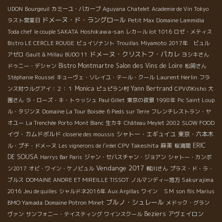
UDON
Bourgeuil
カミーユ・バカーブ
Aguyana
Chatelet
Academie de Vin Tokyo
ドメーヌ・ド・ラングロール
ラスト営業日
Petit Max
Domaine Lammidia
Hoshikawa-san
Toda chef
le couple SAKATA
レカール lot 1016
ロゼ・メティス
Bistro LE CERCLE ROUGE
ビュイソナント
Trouillas
Miyamoto
2017年 ビュル
ドメーヌ・クリストフ・パカレ
アゼロ
Gault & Millau
BUDO 11
ヨシキさん
Bistro Montmartre
Salon des Vins de Loire
ドゥニー・デシャン
松岡さん
Laurent Herlin
Stéphanie Roussel
キューヴェ・ソレイユ・テール・クール
フラ
Monica
Yann Bertrand
ンス対ウルグアイ：２：１
ピュピラン村
CPVのKisho
大
園さん
ラ・ローズ・キ・トゥッシュ
Paul Gillet
東京の夜景
1998年
Pic Saint Loup
ル・タジンヌ
Domaine La Tour Boisée
6 Pieds sur Terre
フレンチレストラン・ヤ
オユー
La Trenchée
Porto
Mont Blanc
生カキ
Château Meylet 2002
SLOW FOOD
イヴ・カムドボルド
シャトー・エギュイユ
東京・六本木
closerie des moussis
CPV Takeshita
麻美
ERIC
ル・プチ・ドメーヌ
Les vignerons de l'iréel
桜満開
DE SOUSA
Harrys Bar Paris
ジャン・セバスチャン・ジョアン
シャトー・カンボ
Vendange 2017
ン2017
オビ・ワイン・ケノビュル
梶川さん
プラス・ド・ラ・
Sakurajima
ブルス
DOMAINE ANDRE ET MIREILLE TISSOT
ノルマンディー地方
2016
Jeu de quilles
シャルドネ2016年
Aux Argillas
ワイン ＳＭ
son fils Marius
ブルノ・シュレール
BMO Yamada
Domaine Potron Minet
メドック・グラン
Beziers
アヴェイロン
ヴァン
サンフォニー・テイスティング
ワインスクール