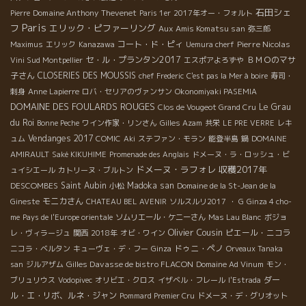
石田シェ
Domaine Anthony Thevenet
Pierre
Paris 1er
2017年オー・フォルト
Paris
フ
エリック・ピファーリング
Aux Amis Komatsu san
弥三郎
コート・ド・ピィ
Pierre Nicolas
Maximus
エリック
Kanazawa
Uemura cherf
セ・ル・プランタン2017
ＢＭＯのマサ
Vini Sud Montpellier
エスポアよろずや
子さん
CLOSERIES DES MOUSSIS
chef Frederic
C'est pas la Mer à boire
寿司・
刺身
Anne Lapierre
ロバ・セリアのヴァンサン
Okonomiyaki PASEMIA
DOMAINE DES FOULARDS ROUGES
Le Grau
Clos de Vougeot Grand Cru
du Roi
Bonne Peche
ワイン作家・リンさん
Gilles Azam
共栄
LE PRE VERRE
レキ
Vendanges 2017
ュム
COMIC
Aki
ステファン・モラン
能登半島
鍋
DOMAINE
AMIRAULT
Saké KIKUHIME
Promenade des Anglais
ドメーヌ・ラ・ロッシュ・ビ
ドメーヌ・ラフォレ
収穫2017年
ュイシエール
カトリーヌ・ブルトン
DESCOMBES
Saint Aubin
Madoka san
小松
Domaine de la St-Jean de la
モニカさん
Gineste
CHATEAU BEL AVENIR
ソルスルリ2017
・ G
Ginza 4 cho-
me
Pays de l'Europe orientale
ソムリエール・ケニーさん
Mas Lau Blanc
ボジョ
Olivier Cousin
ピエール・ニコラ
レ・ヴィラージュ
関西
2018年
オビ・ワイン
ドゥニ・ペノ
ニコラ・ベルタン
キューヴェ・デ・フー
Ginza
Orveaux Tanaka
Gilles Davasse de bistro FLACON
san
ジルアザム
Domaine Ad Vinum
モン・
ダー
ブリュリウス
Vodopivec
オリビエ・クロス
イザベル・フレール
l'Estrada
ル・エ・リボ、ルネ・ジャン
Pommard Premier Cru
ドメーヌ・デ・グリオット