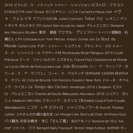
ビストロ・フラコン
2018
ビストロ・ラ・ノティック
シャトー・シャンション
イヴ
ESPOAたけや
chef Torikai
セバスチャン・リフォ
Cachette Masa chef
ォ・フェレイラ
Tokyo
アブリウ2002年
Julien Courtois
クロ・レオニン
アン
トネッラ
ボルドネス
ITO sejour bien occupe au Japon
ペシェミニヨン
Domaine
東京・銀座
アクセル・プリュファー
des Maisons Brulées
トーハン酒販店・石
Le Bout du
橋さん
CPV Ishikawa kun
Yvon Metras
Arbois
Uchida san
Monde
Carbo Culte
チボー
シャトー・シュヴァル・ブラン
メリ・メロ
ドメー
Richeaume Rosé
ヌ・ド・レシャリエール
アグヤーナ村
Margaux 2016
Cuveé
Précieuse
クード・フォリ
GUCITE
ミズキさん
France Foot Championne de Monde
Julie Brosselin
Décès de Katsuyama san
La Corse
バー・ア・ヴァン「ア・ボ
ワール・エ・ア・マンジェ」
コート・ド・マルマンデ
DOMAINE SARNIN BERRUX
Vin Raisins Gaulois
New York
ラ・デジレ
AC Cote de Brouilly
ドメーヌ・オベル
Le Temps des Cerises
ノワ・ウイヨン
Vendanges 2016
L'Angevin
ビスト
ロ・ペシェミニヨン
Charles de Gaulle
Beeaujolais Nouveaux 2018
リリアン・ボッ
Okinawa
フランソワ・ルマリエ
シュ
Iidabashi Méli Mélo
Coup d'folie
Couple
ニコラ・レオ
ビストロ・シャンブルノワール
Wakabayashi
Guy et Thomas
Jullien
ユキさんの50歳の誕生会
Les Murgers des Dents de Chien
Anthony Guix
パリ観光
お好み焼き・きじ「さんて寛」
石川アキノリ
Domaine de l'Ecu
Yve
Importateur AVENIR
chef
シャント・クク
Bernard Nady Foucault
Terroir
カー