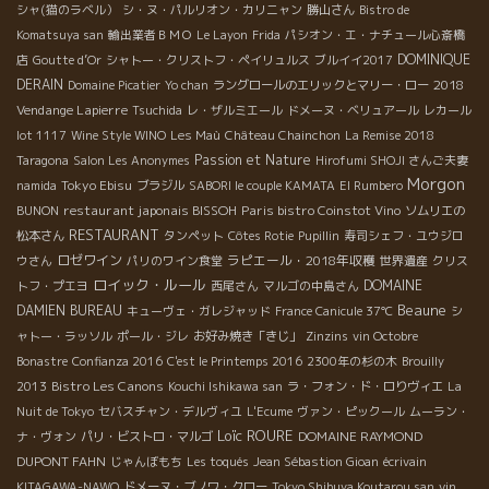
シャ(猫のラベル）
シ・ヌ・パルリオン・カリニャン
勝山さん
Bistro de
Komatsuya san
輸出業者ＢＭＯ
Le Layon
Frida
パシオン・エ・ナチュール心斎橋
DOMINIQUE
店
Goutte d’Or
シャトー・クリストフ・ペイリュルス
ブルイイ2017
DERAIN
2018
Domaine Picatier
Yo chan
ラングロールのエリックとマリー・ロー
Vendange Lapierre
Tsuchida
レ・ザルミエール
ドメーヌ・ベリュアール
レカール
lot 1117
Wine Style WINO
Les Maù
Château Chainchon
La Remise 2018
Passion et Nature
Taragona
Salon Les Anonymes
Hirofumi SHOJI さんご夫妻
Morgon
Tokyo Ebisu
namida
ブラジル
SABORI le couple KAMATA
El Rumbero
restaurant japonais BISSOH
Paris bistro Coinstot Vino
BUNON
ソムリエの
RESTAURANT
松本さん
タンペット
Côtes Rotie
Pupillin
寿司シェフ・ユウジロ
ロゼワイン
ラピエール・2018年収穫
ウさん
パリのワイン食堂
世界遺産
クリス
ロイック・ルール
DOMAINE
トフ・プエヨ
西尾さん
マルゴの中島さん
Beaune
DAMIEN BUREAU
キューヴェ・ガレジャッド
France Canicule 37℃
シ
ャトー・ラッソル
ポール・ジレ
お好み焼き「きじ」
Zinzins
vin Octobre
Bonastre
Confianza 2016
C'est le Printemps 2016
2300年の杉の木
Brouilly
Bistro Les Canons
2013
Kouchi Ishikawa san
ラ・フォン・ド・ロりヴィエ
La
Nuit de Tokyo
セバスチャン・デルヴィユ
L'Ecume
ヴァン・ピックール
ムーラン・
Loïc ROURE
DOMAINE RAYMOND
ナ・ヴォン
パリ・ビストロ・マルゴ
DUPONT FAHN
じゃんぼもち
Les toqués
Jean Sébastion Gioan
écrivain
KITAGAWA-NAWO
ドメーヌ・ブノワ・クロー
Tokyo Shibuya Koutarou san
vin