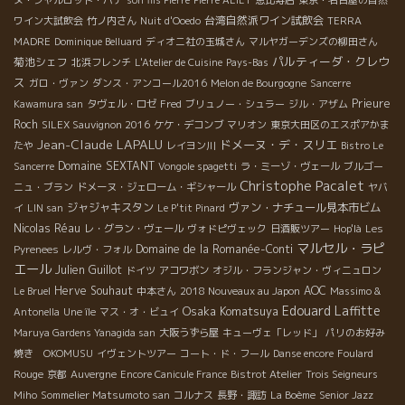
台湾自然派ワイン試飲会
ワイン大試飲会
竹ノ内さん
Nuit d'Ooedo
TERRA
MADRE
Dominique Belluard
ディオニ社の玉城さん
マルヤガーデンズの柳田さん
パルティーダ・クレウ
菊池シェフ
北浜フレンチ
L'Atelier de Cuisine
Pays-Bas
ス
ガロ・ヴァン
ダンス・アンコール2016
Melon de Bourgogne
Sancerre
Prieure
Kawamura san
タヴェル・ロゼ
Fred
ブリュノー・シュラー
ジル・アザム
Roch
SILEX Sauvignon 2016
ケケ・デコンブ
マリオン
東京大田区のエスポアかま
Jean-Claude LAPALU
ドメーヌ・デ・スリエ
たや
レイヨン川
Bistro Le
Domaine SEXTANT
Sancerre
Vongole spagetti
ラ・ミーゾ・ヴェール
ブルゴー
Christophe Pacalet
ニュ・ブラン
ドメーヌ・ジェローム・ギシャール
ヤバ
ジャジャキスタン
ヴァン・ナチュール見本市ビム
イ
LIN san
Le P'tit Pinard
Nicolas Réau
レ・グラン・ヴェール
ヴォドピヴェック
日酒販ツアー
Hop'là
Les
マルセル・ラピ
Domaine de la Romanée-Conti
Pyrenees
レルヴ・フォル
エール
Julien Guillot
ドイツ
アコワボン
オジル・フランジャン・ヴィニュロン
Herve Souhaut
AOC
Le Bruel
中本さん
2018 Nouveaux au Japon
Massimo &
Edouard Laffitte
Osaka Komatsuya
Antonella
Une île
マス・オ・ビュイ
Maruya Gardens Yanagida san
大阪うずら屋
キューヴェ「レッド」
パリのお好み
焼き OKOMUSU
イヴェントツアー
コート・ド・フール
Danse encore
Foulard
Rouge
京都
Auvergne
Encore Canicule France
Bistrot Atelier
Trois Seigneurs
Miho
Sommelier Matsumoto san
コルナス
長野・諏訪
La Boème
Senior Jazz