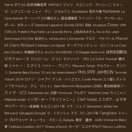
Pierre
ボジョレ自然派醸造家
VINITALY
ジャン・ドミニック・カッシーニ
ドメー
Narbonne
Shubidoba
ヌ・レグリエール
ニュイ・サン・ジョルジュ
荒木夫妻
La
Cave Apicole
オーリックスの橋元さん
国会議事堂
ワインバー「ル・サンセール」
Chinon
ポール・ボキューズ
Domaine Laguerre
Double ZERO
浜松
Atypique
VINI
CIRCUS
Frédéric Pourtalié
La Casa del Perro
上田あゆみさん
Pas à Pas
Jean-
Marcel
Dominique CASSINI
松井さん
restaurent L'Alchemille
マルク・ぺナベール
et Claire Richaud
Château Lestignac
チーズフォンデュ
レ・ロシニョ
Le Clos
自然派試飲会
des Oliviers
斉藤順子さん
bistro YASABURO
L'Echappee belle rosé
ビオジョレーヌ
ジェローム・ジュレ
La Loire
セドリック・ガロ
Provoke
磯次
シャトー・エグイユ
郎
シャトー・ブリアン
Mauvais Temps
オルヴォー、オリゾ
PHILIPPE JAMBON
ン
Domaine Beauthorey
10 ans de remerciement
Terre de
Volcan 2014
ロマン・シャプイ
アンヌ・パイエさん
Cuvée Marcel
三ツ星レストラ
Bien Boire en Beaujolais (BBB)
ン「オベルジュ・デュ・ピュイ」
愛知県渥美フー
トマ・ピコ
ズ
Takayama san
北欧
Yorozuya
アルボワ
Taketomi jima
カリニャン
インポーター「サンフォニー」
Chef Ishida
エスポア・よろず
Méditerranée
やツアー
Domaine Catherine
マリー修道僧
モルゴン2017年
イヴ・シェフ
l'anglore
Bernard
Sakagami Groupe
ラ・トランシェ
マス・ロー2013年
スイー
ツ
プロヴォッケ
キューヴェ・カミーユ
Galapia
東京・豊洲・AOKI
Grenache Blanc
愛
Château Cambon 2017
Pineau d'Aunis
カーヴ・エステザルグ
Marius Laffitte