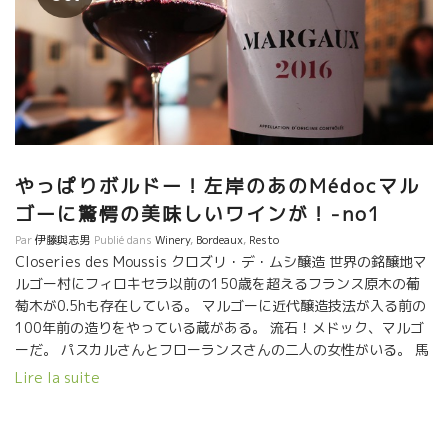
やっぱりボルドー！左岸のあのMédocマル
ゴーに驚愕の美味しいワインが！-no1
Par
伊藤與志男
Publié dans
Winery
,
Bordeaux
,
Resto
Closeries des Moussis クロズリ・デ・ムシ醸造 世界の銘醸地マ
ルゴー村にフィロキセラ以前の150歳を超えるフランス原木の葡
萄木が0.5hも存在している。 マルゴーに近代醸造技法が入る前の
100年前の造りをやっている蔵がある。 流石！メドック、マルゴ
ーだ。 パスカルさんとフローランスさんの二人の女性がいる。 馬
で耕し、手で収穫、自生酵母のみで、醸造中のSO2なし。まった
Lire la suite
くの自然な造りをやっている女性がいる。 ウーン、なんていう深
み、複雑なパッファン、芳醇でありながらフレッシュな酸！ １８
５５年の頃、まだ今のような醸造テクニックが存在しなかった時