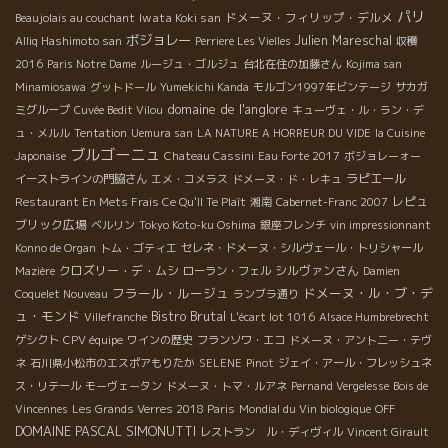
パリ
Iwata Koki san
ドメーヌ・フィリップ・デルメ
Beaujolais au couchant
ボジョレー
Julien Mareschal
Alliq Hashimoto san
Perriere Les Vielles
収穫
2016
Paris Notre Dame
ルージュ・ゴルジュ
台北在住の加藤さん
Kojima san
Minamiosawa
グットドール
Yumekichi Kanda
モルゴン1997年ビンテージ
サカガ
domaine de l'anglore
ミグループ
Cuvée Bedit Vilou
キューヴェ・ル・ラン・デ
ュ・メルル
Tentation
Uemura san
LA NATURE A HORREUR DU VIDE
la Cuisine
ブルゴーニュ
Japonaise
Chateau Cassini
Eau Forte 2017
ボジョレーォー
ラピエール
イーストラインの門脇さん
エメ・コメラス
ドメーヌ・ド・レキュ
レピュ
Restaurant En Mets Frais Ce Qu'Il Te Plaît
湘南
Cabernet-Franc 2007
ブリック広場
ベルリン
Tokyo Koto-ku Oshima
銀座フレンチ
vin impressionnant
Konno de Organ
トム・ゴティエ
セレネ・ドメーヌ・シルヴェール・トリシャール
クロズリー・デ・ムシ
シルヴァンさん
Mazière
ローラン・フェル
Damien
フラール・ルージュ
ドメーヌ・ル・ブ・デ
Coquelet Nouveau
ランブラ通り
ュ・モンド
Bistro Brutal
Villefranche
L'écart lot 1016
Alsace Humbrebrecht
ゲシクト
CPV équipe
ワインの歴史
フランソワ・エコ
ドメーヌ・アント二ー・テヴ
ネ
石川県小松市のエスポアもりたか
SELENE
Pinot
ジェイ・アール・フレッシュネ
ス・リテール
モーヴェータン
ドメーヌ・トマ・ルアネ
Pernand Vergelesse
Bois de
Vincennes
Les Grands Verres 2018 Paris
Mondial du Vin biologique
OFF
DOMAINE PASCAL SIMONUTTI
レストラン ル・ディヴィル
Vincent Girault