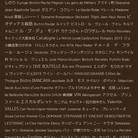
しのり
Domaine
Europe
Bistro Peche Mignon
Les gens de Métiers
アスティ町
Jean-Baptiste Senat
ダミアン・コクレー
Le Garde Robe
ベレール
Madame
ビ
美味しい～～！
Yoyo
Rosé
Domaine Romaneaux-Destezet
Jean-Paul
Reino
オディナミ栽培
Bistro Poulpe
ルイック
ビストロ・ル・ヴェール・ヴォレ
カルフ
ル・ブ・デュ・モンド
カナコさん
トロワザム−ル
ォルニア
Moto-Nouveau
Catalogne
モトクッス大阪本社
La Petite cuvée Cailloutine
Pompois 2015
ジュ
ドメーヌ・デ・フラ
ラ醸造家のかがみ・けんじろうさん
Vin RITA
Paul Reder
ール・ルージュ
Vacances
ブラッスリーヴァンダンジュ
カタロニア人
モンペイル
村
サントル
ル・ブリュエル
Julie
Marco Giuliani
Bistrot Parcelles
Puitchi Rodo
DIVE BOUTELLE
Aix-en-Provence
ビオトップワイン
エスポア・もりたか
マチ
ュ
ヴィンテージュ2015
ワイン・ビールバー
MARUGO GRANDE
Côtes de
Bistro BIANCARA
ルネ・モス
Thongue
oeuillade
サぺルリ・ポペット
Sébastien
David
Aux Amis d’une Franche
オクトーブル
ESPOAよろずや
桜・花見
La Cave
VIN
アクセル・プリュ
de Belleville Paris20e
Bistro SHUN
横須賀
Waingakuen
エスカルポレット
Valentin
ファール
カニグ山
オルヴォー社の田中さん
VALLES
Ciel-Terre-Vigne-Homme
chef Julianne
キューヴェ・プレッシウーズ
Aloxe Corton Premier Cru
DOMAINE STEPHANIE ET VINCENT DEBOUTBERTIN
LESTIGNAC
Le Clos Fantine
Ebisu
カリピージュ
アントニー・テヴネ
Takezawa
san
サン
Domaine Jerome Saurigny
パリ・夕焼けのセーヌ河
1er Cru La Perrière
Eastline
Tokyo Ota-ku
ボジョレ・クリストフ・パカレ
ラ・カーヴ・ド・ベルヴィ