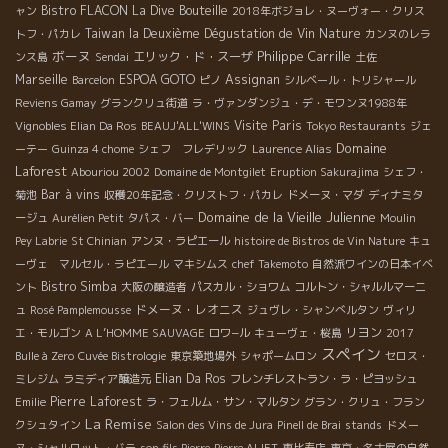
Bistro FLACON
La Dive Bouteille
ャン
2018年ボジョレ・ヌーヴォー・クリス
Taiwan la Deuxième Dégustation de Vin Nature
トフ・パカレ
カンヌのレラ
ボーヌ
Philippe Carrille
エリック・ド・スーザ
ンス島
Sendai
土佐
Marseille
ESPOA GOTO
Assignan
Barcelon
ピノ
シルベール・トリシャール
Reviens Gamay
グランクリュ街道
ラ・ヴァンダンジュ・デ・モワンヌ1988年
Visite Paris
Vignobles Elian Da Ros
BEAUJ'ALL'WINS
Tokyo Restaurants
ジェ
Domaine
ーテー
Guinza 4 chome
シェフ フレデリック
Laurence Alias
Laforest
Abouriou 2002
Domaine de Montgilet
Eruption Sakurajima
シェフ・
Bar à vins
菊池
収穫20年記念・クリストフ・パカレ
ドメーヌ・マダ
ディナミタ
Domaine de la Vieille Julienne
ージュ
Aurélien Petit
タパス・バー
Moulin
Pey Labrie
St Chinian
アンヌ・ラピエール
histoire de Bistros de Vin Nature
キュ
ーヴェ マルセル・ラピエール
マキシムス
chef Takemoto
自然派ワインの日本イベ
Bistro Simba
ント
大阪の醸造者
パスカル・ショワム
コルトン・シャルルマーニ
ドメーヌ・レオニス
ュ
Rosé Pamplemousse
ジュヴレ・シャンべルタン
ヴィリ
リヨン
エ・モルゴン
A L’HOMME SAUVAGE
ロワ−ル
キューヴェ・桜島
2017
スペイン
Bulle à Zero
Cuvée Bistrologie
東京築地場外
シャポームロン
セロス・
Elian Da Ros
ミレジム
ラミディア醸造元
フレンチレストラン・ラ・ピヨッシュ
Pierre Laforest
Emilie
ラ・フェルム・サン・マルタン
グラン・クリュ・フラン
La Remise
クシュタイン
Salon des Vins de Jura
Pinell de Brai
stands
ドメー
ヌ・シャルロット・バテ
son fils Pierre
Pierre ALIET
恵比寿店
東京・名古屋の自然