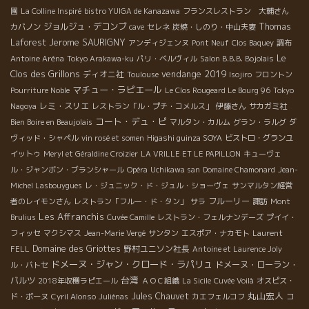
園
La Colline Inspiré
bistro YUIGA de Kanazawa
フランスレストラン 大輔さん
ジョルジュ・デコンブ
Thomas
カバノン
cave
セレネ
炭焼・しのり・中山夫妻
Jerome SAURIGNY
Laforest
アンディジェンヌ
Pont Neuf
Clos Baquey
調布
Le
Antoine Aréna
Tokyo Arakawa-ku
パリ・ベルヴィル
Salon B.B.B. Bojolais
Clos des Grillons
vendange 2019
ディオニ社
Toulouse
Isojiro
フロントン
マチュー・ラピエール
Pourriture Noble
Le Clos Rougeard Le Bourg 96
Tokyo
レミ・スリエ
Nagoya
レストラン「ル・プチ・コメルス」
伊藤さん
サカガミ社
コート・デュ・ピ
Bien Boire en Beaujolais
マルタン・カルム
グラン・ラルグ
ダ
ヴィッド・シャペル
vin rosé et somen
Higashi guinza SOYA
ビストロ・グランユ
イットゥ
Meryl et Géraldine Croizier
LA VRILLE ET LE PAPILLON
キューヴェ
ル・ジャンボン・ブランシャール
Opéra
Uchikawa san
Domaine Chamonard
Jean-
Michel Lasbouygues
レ・ジュニック・ド・ジュル・ショーヴェ
サンマルタン経営
フルーリー
者のレイモンさん
レストラン「フルー・ド・タン」
サラ
諏訪
Mont
Les Affranchis
Brulius
Cuvée Camille
レストラン・フェルナンデーズ
プイイ・
フィッセ
マクシマス
Jean-Marie Vergé
サンタン
エスポア・ナカモト
Laurent
Domaine des Griottes
野村ユニソン社長
FELL
Antoine et Laurence Joly
ドメーヌ・ジャン・クロード・ラパリュ
ドメーヌ・ローラン・
ル・バトセ
台湾
バルツ
2018年収穫ラピエール
ＡＯＣ組織
La Sicile
Cuvée Voilà
オスピス・
丸山宏人
Jules Chauvet
コ
ド・ボーヌ
Cyril Alonso
Juliénas
カエフェルコフ