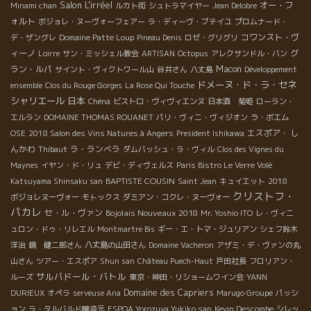
Salon L'irréel
オー・フ
Minami chan
ルカト街
シュトラマイヤー
Jean Delobre
ォルト
ボジョレ・ヌーヴォーフェアー
ラ・ディーヴ・ブテイユ
プロムナード・
コワンスト・ヴ
デ・ザングレ
Domaine Patte Loup
Pineau Denis
ロゼ・グリグリ
ィーノ
グ
Loirre
サン・ミッシェル教会
ARTISAN
Octopus
アレクサンドル・バン
ラン・ルパ
Macon
サイント・ヴィクトワール山
谷井さん
八丈島
Développement
ドメーヌ・ド・ラ・セネ
ensemble
Clos du Rouge Gorges
La Rose Qui Touche
シャリエール
日本
Chéna
ビストロ・ヴィヴィエンヌ
日本酒 菊姫
ローラン・
エルラン
DOMAINE THOMAS ROUANET
パリ・ヴィニ・ヴィジオン
ラ・ボエム
エスポア・ し
OSE
2018 Salon des Vins Natures à Angers
President Ishikawa
んかわ
ラ・ランベラ
Thibaut
ダムバッシュ・ラ・ヴィル
Clos des Vignes du
Maynes
イヤン・ド・リュ
デビ・ディヴェルス
Paris Bistro Le Verre Volé
BAPTISTE COUSIN
Katsuyama Shinsaku san
Saint Jean
キュイエット
2018
クリストフ・
ボジョレヌーヴォー
モトックス
ダミアン・コクレ・ヌーヴォー
パカレ
セ・ル・ヴァン
Bojolais Nouveaux 2018
Mr. Yoshio ITO
レ・ヴィニ
ュロン・ドゥ・リレエル
Montmartre Bis
ギー・エ・トマ・ジュリアン
シェフ鈴木
洋治
鏡 健二郎さん
八丈島の山田さん
Domaine Vacheron
アザミ・デ・ヴァンの丸
山さん
ツアー・エスポア
Shun san
Château Puech-Haut
戸田社長
フロリアン・
サルバドール・バトル
ルーズ
東京・神田・リショームワイン会
YANN
Domaine des Capriers
DURIEUX
オペラ
serveuse Ana
Marugo Groupe
パッシ
ョン
ラ・タルバルド醸造元
ESPOA Yorozuya Yukiko san
Kevin Descombe
シレッ