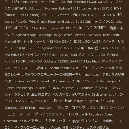
ブ・オジェ
Domaine Ganevat
マルゴー2016年
Henning
Miyagawa san
リースリ
Damien COQUELET
Bistro Trois
ング
Nouveau Laforest2018
Les Armières
Amours
Graena
ITO
BMO Kiritani]
ジュ・ド・ショセット
エスポア・よろずや
Yoshio
Rosé Obi Wine
Cruise
Poupille Atypique
Sushi Cuisinier OKADA Daisuke
salon de vin ''INDIGENES''
H2O VEGETAL
後藤アキ
Clos de la Briderie
子さん
Sumoll cépage
La Vierge Rouge
Terres Dorées
Cuvée Soleil Terre Coeur
Manuel
Méli Mélo
ラ・トォルトゥーガ
DOMAINE DE L'ECHALIER
ドメーヌ・リシ
モンマルトルの丘
ョーム 1989年シラ
La Begou
Antoine Joly
ジャン・クロード
DOMAINE DE MONTCALMES
Cuisinier Yuji san
ピノ・ノワール 2016
Pinot
Noir 2016
ORVEAUX CO.
Boldness
CEDRIC GARREAU
Les Maoù
ポ・ダンヌ
プ
リム・サンソ
スモール品種
A Chacun sa bulle
キューヴェ・パッション
串揚げ
京
橋フレンチ
レストランプロデューサーの柳沼憲一さん
Importateur
フランスの猛暑
37度
La Trenchée 2016
Le Petit Domaine
R2L'O
ル・タン・デメ
Vendange2018
Richeaume
Bodega Cauzon
ポール
Nuit Bordeaux
Abruzzes
ドメーヌ・ポール・
山田恭二さん
ルイ・ウジェンヌ
バザス牛のウイリアムさん
Déplacements
パリの
René Jean
ビストロ
マッシモとアントネッラ
ぺルナン・ヴェルジュレス村
シャンパ
Vendange 2018 Dominique Derain
シェフ・ロドルフ
レザン・ゴロワ
ーニュ・ド・スーザ
トラモンタン
アレ・レ・ヴェール
Faugères
Apéro
アラン・カステックス
ジュンさん
Château Lassolle
Callipyge
田崎真也さん
ム
Grand Repas
ロン・ド・ブルゴーニュ
神田
サンジャン
ガヌヴァ醸造元