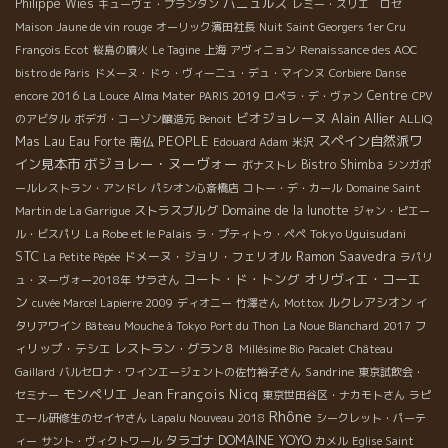
バニュルス
Philippe Wies
キューヴェ・プランタン
レミー・スリエ ロゼ
Maison Jaune de vin rouge
オーリック濱田社長
Nuit Saint Georgers 1er Cru
François Ecot
桜島の噴火
Le Tagine
上海
アヴィニョン
Renaissance des AOC
bistro de Paris
ドメーヌ・ドゥ・ヴィーニュ・デュ・マインヌ
Corbiere
Danse
Centre
encore 2016
La Louce
Alma Mater
PARIS 2019
ロペラ・デ・ヴァン
CPV
ビオジョレーヌ
Alain Allier
のアビタル
ボデガ・コーゾン醸造元
Benoit
ALLIQ
PEOPLE
スペイン自然派ワ
Mas Lau
Eau Forte
南仏
Edouard Adam
米沢
ボジョレー・ヌーヴォー
イン見本市
Bistro Shimba
ボナストレ
シンガポ
ールレストラン・アンドレ
パシオン心斎橋店
コトー・デ・カール
Domaine Saint
ストラスブルグ
Domaine de la lunotte
Martin de La Garrigue
ジャン・ピエー
La Robe et le Palais
Tokyo Uguisudani
ル・ビスパリ
ラ・プティトゥ・ペペ
STC
ドメーヌ・ジョリ・フェリオル
Ramon Saavedra
La Petite Pépée
ラパリ
コート・ド・トング
オリヴィエ・コーエ
ュ・ヌーヴォー2018年
サラさん
ン
ルクレアシオン
cuvée Marcel Lapierre 2009
ディオニー
竹澤さん
Mottox
イ
フ
タリアワイン
Bâteau Mouche à Tokyo
Port du Thon
La Noue Blanchard
2017
ィリップ・テシエ
レストラン・グラン８
Millésime Bio
Pacalet
Château
Sandrine
Gaillard
バルセロナ・ワインエージェントの佐竹裕子さん
東京試飲会・
モンペリエ
Jean François Nicq
セミナー
東京世田谷区・ナカモトさん
ラピ
Rhône
エール研修生のセイヤさん
Lapalu Nouveau 2018
シークレット・パーテ
DOMAINE YOYO
タラゴナ
ィー
サント・ヴィクトワール
カメル
Eglise Saint