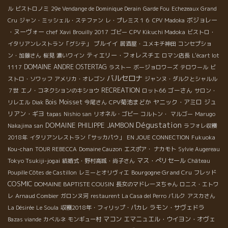
ル
ビストロノミ
29e Vendange de Dominique Derain
Garde Fou
Echezeaux Grand
ボジョレー
Cru
ジャン・ミッシェル・ステファン
レ・プレミス１６
CPV Madoka
・ヌーヴォー
chef Xavi
Brouilly 2017
ゴビー
CPV Kikuchi Madoka
ビストロ・
ブルイイ
イタリアンレストラン「グシテ」
居酒屋・ユメキチ神田
コンセプショ
ティエリー・フォレスチエ
ン・加藤さん
桜見
濃いワイン
ロマン店長
L'écart lot
DOMAINE ANDRE OSTERTAG
1117
ラストー
ボージョロワーズ
テロワール
ビ
バルセロナ
ストロ・ソワッフ
アメリカ・オレゴン
ジャンヌ・ダルクとシャルル
RECREATION
ゴーさん
７世
エノ・コネクションのキショウ
ロット66
サロン・
Bois Moisset
CPV菊池まどか
ヤニック・アミロ
ジュ
リレエル
Diak
今尾さん
リアン・ギヨ
tapas
Nishio san
リオネル・ゴビー
コルトン・
マルゴー
Marugo
Dégustation
DOMAINE PHILIPPE JAMBON
Nakajima san
ラフォレ収穫
2018年
イタリアンレストラン「サッカパウ」
EN JOUE CONNECTION
Fukuoka
Kou-chan
TOUR REBECCA
Domaine Cauzon
エスポア・ ナカモト
Sylvie Augereau
Tokyo Tsukiji-jogai
マス・ぺリセール
結婚式・野村高城・尚子さん
Château
Bourgogne Grand Cru
Poupille Côtes de Castillon
レミーとオリヴィエ
フレッド
COSMIC
DOMAINE BAPTISTE COUSIN
長女のマドレーヌちゃん
ロニス・エトワ
レ
Arnaud Combier
ガロンヌ河
restaurent La Casa del Perro
パルク
アスカさん
ラモン・サヴェドラ
La Désirée
Le Soula
収穫2018年・フィリップ・パカレ
マコン
エマニュエル・ウイヨン・オヴェ
Bazas viande
カベルネ
モンギュー村