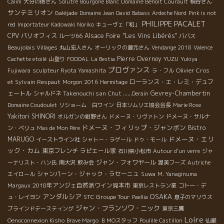
Calim
大分の俊さん
Solutré
Bourgone Blanc
Domaine Benoit Courault
桐谷さん
サンテミリオン
Galéjade
Domaine Jean David
Babass
Ardeche Nord
Pink is not
PHILIPPE PACALET
red
Importateur Kadowaki Noriko
キューヴェ「和」
CPV パリオフィス
Alsace Foire "Les Vins Libérés"
ルーツ66
ババス
Beaujolais Villages
丸山宏人さん
オーリックの藤元さん
Vendange 2018
Valence
Pierre Overnoy
YUZU
Cachette etoilé
山登り
FOODAL
La Bestia
Yukiya
プロヴァンス
Olivier Cros
Fujiwara
sculpteur Ryota Yamashita
ラ・フル
et Sylvain Respaut
ローランス・エ・レミ・デュフ
Morgon 2016
Hermitage
ェートル
Takenouchi san
Gevrey-Chambertin
シャルドネ
Chut ......Derain
Domaine Coudoulet
リショーム 白ワイン
日本ソムリエ協会会長
Marie Rose
Yakitori SHINORI
オルガンの紺野さん
ドメーヌ・リヴァトン
ドメーヌ・サルナ
ドメーヌ・フィリップ・ジャンボン
Bistro
ン・ベリュ
Mas de Mon Père
ドメーヌ・エリ
MARUGO
イーストライン社
シャトー・ラゲール
ドゥ・モール
ック・カム
東京フレンチ
ラピエール家
石川県小松市
Autour d'un verre
ジャ
ジャン・フォワヤール
ーナリスト・ハン氏
南大沢
飲み会
渥美フーズ
Autriche
シャンパーン・ジャック・ラセーニュ
エイロール
Suwa
M. Yanaginuma
2018年アンジェ自然派ワイン見本市
Margaux
東京レストラン業
コトー・デ
アンダルシア
OSAKA
STC Groupe Tour
ュ・レイヨン
Paellia
息子のマリウス
ジャン・フランソワ・ニック
ブラインドテースティング
東京三鷹
Loire
Oenoconnexion Kisho
Brave Margo
ＢＭОスタッフ
Poulille Castillon
仙巌