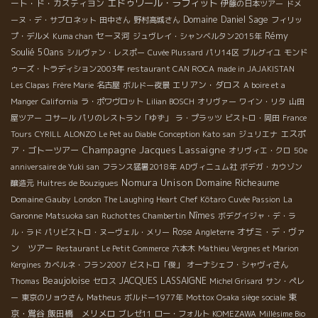
エドゥワール・ラフィット
ート・ド・カスティヨン
伊藤の日本ツアー
ドメ
Domaine Daniel Sage
ーヌ・デ・サブロネット
田中さん
野村高城さん
フィリッ
Rémy
セーヌ河
プ・デルメ
Kuma chan
ジュヴレイ・シャンベルタン2015年
Soulié 50ans
シルヴァン・レスポー
Cuvée Plussard
パリ14区
ブルグイユ
モンド
ゥーズ・トラディション2003年
restaurant CAN ROCA
made in JAJAKISTAN
エリアン・ダロス
Les Clapas
Frère Marie
名古屋
ボルドー夜景
A boire et a
Manger
California
ラ・ポワヴロット
Lilian BOSCH
オリヴァー
ワイン・リタ
山田
屋ツアー
コサール
パリのレストラン「ゆず」
ラ・プラッツ
ビストロ・岡田
France
エスポ
Tours
CYRILL ALONZO
Le Pet au Diable
Conception Kato san
ジュリエナ
Champagne Jacques Lassaigne
ア・ゴトーツアー
オリヴィエ・クロ
50e
anniversaire de Yuki san
フランス猛暑2018年
ADヴィニュム社
ボデガ・カウゾン
Nomura Unison
Domaine Richeaume
醸造元
Huitres de Bouzigues
Domaine Gauby
London The Laughing Heart
Chef Kôtaro
Cuvée Passion
La
Nîmes
Garonne
Matsuoka san
Ruchottes Chambertin
ボデグイジャ・デ・ラ
Rose
オザミ・デ・ヴァ
ル・ラド
パリビストロ・ヌーヴェル・メリー
Angleterre
ン ツアー
Restaurant Le Petit Commerce
六本木
Mathieu Vergnes et Marion
Kergines
カベルネ・フラン2007
ビストロ「俊」
オーナシェフ・シャヴィさん
Beaujoloise
JACQUES LASSAIGNE
Thomas
セロス
Michel Grisard
サン・ペレ
東
ー
東京のリョウさん
Matheus
ボルドー1977年
Mottox Osaka siège sociale
京・鴬谷
飯田橋 メリメロ
ブレゼ11
ロー・フォルト
KOMEZAWA
Millésime Bio