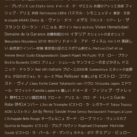
フィ
ー・プレザンス
Les Etats-Unis
ドメーヌ・デ・ザミエル
お酒のアトリエ吉祥
リップ・アリエ
cidre
パスカル・シモニュッティ
共存
Patrimoine
東京・文京
ル・ヴァン・ドゥ・メザミ
レ・ザ
le couple ARAKI
Diony
フランス・ツアー
フランシ
ローラン・バニョル
Vivien Hemelsdael
赤ワイン
Paris bistros
イタリア
Domaine de la Garance
収穫時期2018
カシェットのまさシェフ
ドメーヌ・アド・ヴィヌム
美味し
Beaujolais Nouveaux 2018
中川マリ
Vin S M
い
自然派ワインバー祥瑞
東京荒川区のエスポア山枡さん
Matsuo Chef et sa
femme
Bresil
Suido Edogawabashi
Saperli Popet
Mr.Fujiki
マス・ロー・ブラン
サンフォニーのまどかさん
ドミ
Bistro Buvards
CHICS
ブリュノ・シュレール
vin nature
ニック・ドゥラン
Sumeshiya
Red
プピーユ2008年
ミネットの佐野
ビストロ・コワン
Mas Pellisser
さん
夕日のボジョレ
ラ・ルース
中湊しげる
スト・ヴィノ
L'eau forte
Camel
Takahashi san
パヴロ
Shizuoka Japon
エドワ
ドメーヌ・フィリップ・ヴァレッ
Famille Lapierre
ール・ラフィット
嬉しい
ト
野村ユニソン諏訪本社
Garde
クロード・アリエ
ル・クロ・デ・トレイユ
BMOメンバー
Robe
L'Arc de Triomphe
ビストロ・ラ・レガラード
Tokyo Toyosu
Jordy Perez
Savoie
AOKI
レストラン
Prime Senso
Restaurant français à Lyon
ガード・ローブ
L'Echappée Belle Rouge
オーヴェルニュ
ワイン・ヴェンスカブ
Raphael Champier
Quinta de Napoles
ビストロ・プルプ
76ヴァン
Mathilde
ダミアン・ビュロー
Soulié
ビストロ・ラ・パール・デ・ザンジュ
ホテル・ボマ