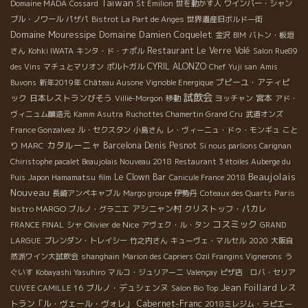
Taiwan
Domaine MADA
Cossard
St Emilion
世を動かす人
ワインバー・シャン
ブル・ノワール
パザパ
Bistrot La Part de Anges
世界遺産旧ボルドー街
Domaine Mouressipe
Domaine Damien Coquelet
金沢
BIM
バトン・板垣
Restaurant Le Verre Volé
さん
Kohki IWATA
キンタ・ド・ナポル
Salon Rue89
CYRIL ALONZO
des Vins
マチュとマリオン
ポルトガル
Chef Yuji san
Amis
プピーユ・アティピ
Buvons
新年2019年
Château Ausone
Vignoble Energique
試飲会
ック
日本レストランびそう
宮本
Villié-Morgon
移動
ヨッチャン
アド・
ヴィニュム醸造元
Kamm Asutra
Ruchottes Chamertin Grand Cru
武道オンズ
France Gonzalvez
ル・セクスタン
小島さん
レ・ヴィーニュ・ドゥ・モンギュ
こと
カタルーニャ
Barcelona
Denis Pesnot
り
MARC
Si nous parlions Carignan
Chiristophe pacalet Beaujolais Nouveau 2018
Restaurant 3 étoiles Auberge du
Beaujolais
Le Clown Bar
Puis
Japon Hamamatsu
film
Canicule France 2018
Nouveau
Paris
長崎アンペキャブル
Margo groupe
伊勢丹
Coteaux des Quarts
bistro MARGO
アシニャン村
クリストッフ・パカレ
ブルノ・グラニエ
コスミック
Olivier de Nice
FRANCE FINAL
シャ
アヴェク・ル・タン
GRAND
LARGUE
ブレンダン・トレイシー
竹之内さん
キューヴェ・マルセル
2020
大阪自
然派ワイン大試飲会
shanghain
Marion des Capriers
Ozil Frangins Vignerons
う
ぐいす
Kobayashi Yasuhiro
マルコ・ジュリアーニ
Valençay
ピザ店 ロバ・セリア
Jean Foillard
ブルノ・デュシェンヌ
レス
CUVEE CAMILLE 16
Salon Bio Top
トラン「ル・ヴェール・ヴォレ」
Cabernet-Franc
2018ミレジム・ラピエー