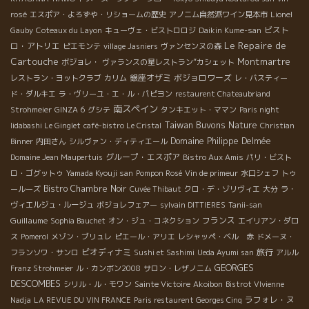
rosé
エスポア・よろずや・リショームの歴史
アノニム自然派ワイン見本市
Lionel
ビスト
Gauby
Coteaux du Layon
キューヴェ・ビストロロジ
Daikin Kume-san
Le Repaire de
ロ・アトリエ
ピエモンテ
village Jasniers
ヴァンセンヌの森
Cartouche
Montmartre
ボジョレ・
ヴァランスの星レストラン”カシェット
銀座オザミ
ボジョロワーズ
レストラン・ヨットクラブ
カリム
レ・バスティー
ド・ダルキエ
ラ・ヴリーユ・エ・ル・パピヨン
restaurent Chateaubriand
南スペイン
Strohmeier
GINZA 6
グシテ
タンキエット・ママン
Paris night
Taiwan Buvons Nature
Iidabashi Le Ginglet
café-bistro Le Cristal
Christian
Domaine Philippe Delmée
Binner
内田さん
シルヴァン・ディティエール
グループ・エスポア
Domaine Jean Maupertuis
Bistro Aux Amis
パリ・ビスト
ロ・ゴグットゥ
Yamada Kyouji san
Pompon Rosé
Vin de primeur
水口シェフ
トゥ
Bistro Chambre Noir
ールーズ
Cuvée Thibaut
クロ・デ・ゾリヴィエ
大分
ラ・
ヴィエルジュ・ルージュ
ボジョレフェアー
sylvain DITTIERES
Tanii-san
Guillaume
フランス
Sophia Bauchet
オン・ジュ・コネクション
エイリアン・ダロ
ス
Pomerol
メゾン・ブリュレ
ピエール・アリエ
レシャッペ・ベル 赤
ドメーヌ・
ビオディナミ
旅行
フランソワ・サンロ
Sushi et Sashimi
Ueda Ayumi san
アルル
GEORGES
Franz Strohmeier
ル・カンボン2008
サロン・レザノニム
DESCOMBES
シリル・ル・モワン
Sainte Victoire
Akoibon
Bistrot VIvienne
ラフォレ・ヌ
Nadja
LA REVUE DU VIN FRANCE
Paris restaurent Georges Cinq