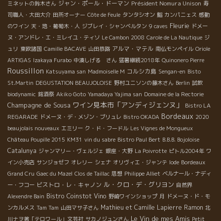
ジャン・ポール・ドーマン
Président Nomura Unison
ミネットの鈴木さん
寿
司職人・大田大介
田所オーナー
Côte de Feule
タンタシオン
鮨
カンパニェス
感動
Fleurie
のワイン
天・地・葡萄木・人
ジブレイ・シャンベルタン
9 caves
ドメー
ヌ・アンドレ・エ・ミレイユ・ティソ
Le Cambon 2008
Carole de La Nautique
ジ
アルマ・マテル
ュリ
東欧諸国
Camille BACAVE
山田恭路
南仏モンペイル
Oriole
ARTIGAS
Izakaya Furabo
中湊しげる さん
猛暑継続2018年
Quinonero Pierre
Roussillon
コルシカ島
Katsuyama san
Madmoiselle M
Sengan-en
Bisto
St.Martin
DEGUSTATION BEAUJOLOISE
野村ユニソンの藤木さん
Berlin
試飲
biodynamic
銘酒祭
Akiko Goto
Yamadaya Yajima san
Domaine de la Rectorie
ワイン見本市「アンディジェンヌ」
Champagne de Sousa
Bistro LA
Bordeaux
REGARADE
ドメーヌ・デ・メゾン・ブリュレ
Bistro OKADA
2020
beaujolais nouveaux
エミリー
ク・ド・フードル
Les Vignes de Mongueux
Château Poupille 2015
KM31
vin du sabre
Bistro Paul Bert
B.B.B. Bojoloise
Catalunya
ジャンマリー・ヴェルジェ
銀座・大野
La Poivrotte
ピトル2004年
ワ
イン小売店
サンジョゼフ
オレリー
シェナ
オリヴィエ・ジャンテ
Iode
Bordeaux
Grand Cru
Gaec du Mazel
Clos de Taillac
思想
Philippe Alliet
ベルナール・ナディ
ル・クロ・デ・グリヨン
ビストロ・レ・キャノン
ー・フコー
自然界
Bistro Coinstot Vino
Alexendre Bain
野崎ワインショップ
月
ドメーヌ・ド・モ
Mathieu et Camille Lapierre
Ramon
ンカルメス
Tam Tam
山田マサ子さん
北
Le Vin de mes Amis
川ナヲ著「テロワール」文芸社
サカノジュンさん
Petit