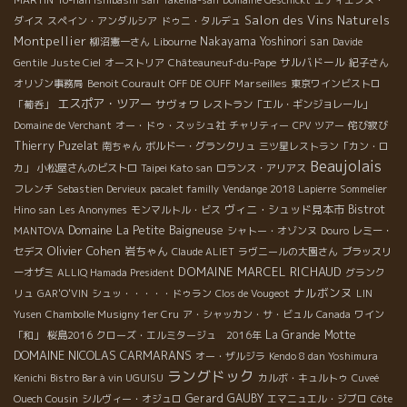
Salon des Vins Naturels
ダイス
スペイン・アンダルシア
ドゥニ・タルデュ
Montpellier
Nakayama Yoshinori san
柳沼憲一さん
Libourne
Davide
サルバドール
Gentile
Juste Ciel
オーストリア
Châteauneuf-du-Pape
紀子さん
Marseilles
オリゾン事務局
Benoit Courault
OFF DE OUFF
東京ワインビストロ
エスポア・ツアー
サヴォワ
「葡呑」
レストラン「エル・ギンジョレール」
Domaine de Verchant
オー・ドゥ・スッシュ社
チャリティー
CPV ツアー
侘び寂び
Thierry Puzelat
南ちゃん
ボルドー・グランクリュ
三ツ星レストラン「カン・ロ
Beaujolais
カ」
小松屋さんのビストロ
Taipei Kato san
ロランス・アリアス
フレンチ
Sebastien Dervieux
pacalet familly
Vendange 2018 Lapierre
Sommelier
ヴィニ・シュッド見本市
Bistrot
Hino san
Les Anonymes
モンマルトル・ビス
Domaine La Petite Baigneuse
MANTOVA
シャトー・オゾンヌ
Douro
レミー・
Olivier Cohen
岩ちゃん
セデス
Claude ALIET
ラヴニールの大園さん
ブラッスリ
DOMAINE MARCEL RICHAUD
ーオザミ
ALLIQ Hamada President
グランク
ナルボンヌ
リュ
GAR'O'VIN
シュッ・・・・・ドゥラン
Clos de Vougeot
LIN
Yusen
Chambolle Musigny 1er Cru
ア・シャッカン・サ・ビュル
Canada
ワイン
La Grande Motte
「和」
桜島2016
クローズ・エルミタージュ 2016年
DOMAINE NICOLAS CARMARANS
オー・ザルジラ
Kendo 8 dan Yoshimura
ラングドック
Kenichi
Bistro Bar à vin UGUISU
カルボ・キュルトゥ
Cuveé
Gerard GAUBY
Ouech Cousin
シルヴィー・オジュロ
エマニュエル・ジブロ
Côte