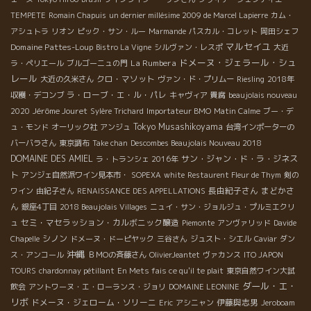
TEMPETE
Romain Chapuis
un dernier millésime 2009 de Marcel Lapierre
カム・
アシュトラ
リオン
ピック・サン・ルー
Marmande
パスカル・コレット
岡田シェフ
マルセイユ
Domaine Pattes-Loup
Bistro La Vigne
シルヴァン・レスポ
大近
ドメーヌ・ジェラール・シュ
La Rumbera
ラ・ペリエール
ブルゴーニュの門
レール
クロ・マソット
大近の久米さん
ヴァン・ド・プリムー
Riesling
2018年
ラ・ローブ・エ・ル・パレ
収穫・デコンブ
キャヴィア
貴腐
beaujolais nouveau
Jérôme Jouret
2020
Sylère Trichard
Importateur BMO
Matin Calme
ブー・デ
Tokyo Musashikoyama
ュ・モンド
オーリック社
アンジュ
台湾インポーターの
バーバラさん
東京調布
Take chan
Descombes Beaujolais Nouveau 2018
DOMAINE DES AMIEL
サン・ジャン・ド・ラ・ジネス
ラ・トランシェ 2016年
ト
アンジェ自然派ワイン見本市・
SOPEXA
white
Restaurent Fleur de Thym
剣の
長由紀子さん
まどかさ
ワイン
由紀子さん
RENAISSANCE DES APPELLATIONS
ん
銀座4丁目
2018 Beaujolais Villages
ニュイ・サン・ジョルジュ・プルミエクリ
セミ・マセラッション・カルボニック醸造
ュ
Piemonte
アンヴァリッド
Davide
シノン
Chapelle
ドメーヌ・ドーピヤック
三谷さん
ジュスト・シエル
Caviar
ダン
沖縄
ス・アンコール
ＢＭОの斉藤さん
OlivierJeantet
ヴァカンス
ITO JAPON
TOURS
chardonnay pétillant
En Mets fais ce qu'il te plait
東京自然ワイン大試
ダール・エ・
飲会
アントワーヌ・エ・ローランス・ジョリ
DOMAINE LEONINE
リボ
ドメーヌ・ジェローム・ソリーニ
伊藤與志男
Eric
アシニャン
Jeroboam