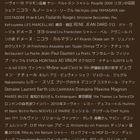
ーヴォー18
アラモン品種
ヤン・ベルトラン
シャトレ
Poupille 2008
リヨンの石田
ニコラ・ルノー
シェフ
シャン・リーブル
Hachijou-jima YAMADAYA san
Les Foulards Rouges
COSTADORE
M de B
Ghislaine Descombes
Feu
RENE JEAN DARD
Katsuyama
LES MARCELLINS
横浜・緑区
クロ・ドゥ・ヴ
ドメーヌ・ヨヨ
ージョ
Grand Cru Frankstein
シャトー・ベル・アヴニール
パ
ドメーヌ・ニコラ・カルマラン
リの夜
47 Ricards Okada san
ラ・リュノット
ヴァン・ナチュール
のクリストフ
JR Freshness Akayama san
Tazaki Shinya
Jean-Paul Daumen
サンタムール
Restaurant La Pioche
La Prats
フィリッ
AD VINUM
プ・マッフル
ESPOA MORITAKA
オクセロワ・ナチュール2016
レカ
Rhône sud
ビュヴ
C'est le Vin
ール lot 0205
ヴァンサン
伊藤與志男の哲学
ォン・ナチュール
ネルハ
アミ・ビュヴォン
シェフ・ジェローム・ジェグル
レミー・スリエ
デコンブ
Nakaminato
ブジーグのカキ
コスタドール・フォアン
Domaine Maxime Magnon
Domaine Laurent Barth
LOU CARIGNAN
MAREE BASSE
高知の石川さん
Estézargues
東京銀座
the Thames
La Terre d'Or
ロンドンの自然派ワインバー
2018年ヌーヴォー・レミー・デュフェートル
Huitres
et blanc
Bistro Paris NOUVELLE MAIRIE
ミッシェル・グリザール
Chef Yujiro
シルヴァン・リショーム
san
TF1
ヴァンサン・ガレタ
高橋さん
ケビン・デコン
プピーユ
ブ
ムレシップ・ロゼ
Mori-san
Histoire du vin francais
ディジョン
猛
暑2018年
Fête du Vin Nature
シャトー・ロックフォール
MOF ローラン・デュシ
ェーヌ
Tokyo Hiroo
Brasil
ワインライター・リンさん
ダヴィデ・ジェンティエ