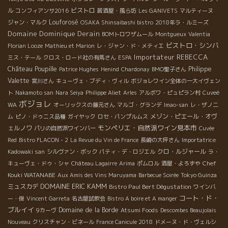
ビストロ
ル
コンフィアンサ2016
居酒屋・風ら坊
Les GANIVETS
マルティーヌ
Louforosé
ジャン・マルク
OSAKA Shinsaibashi bistro
2018年ラ・ルミーズ
Domaine Dominique Derain
BOMトロワザムール
Montgueux
Valentia
ビストロ・シンバ
Florian Looze
Mathieu et Marion
レ・ジャン・ド・メティエ
Importateur REBECCA
ミス・テール
クロス・ロード社の有馬さん
ESPA
Château Poupille
Philippe
Patrice Hughes
Henind
Chardonay
BMO聖子さん
Valette
宮川さん
キューヴェ・ブディ・ヴィル
ボジョレワイン全体の一大イヴェン
ト
Nakamoto san
Nara Seiya
Philippe Aliet
Arles
アルボワ・ピュピラン村
Cuveé
ボジョレ
WA
オーリックスの藤元さん
マルゴ・グランデ
Imao-san
レ・ザノ二
メゾン・ピエール・オヴ
ム
ピノ・ドゥニス品種
ガイヤック
ロセ・パンプルムス
モンペリエ・自然派ワイン見本市
ェルノワ
パリの自然派ワインバー
Cuvée
Red
Bistro FLACON - 2
La Revue du Vin de France
長崎の大坪さん
Importatrice
クロ・ルジャール
Kadowaki san
シルヴァン・ボック
パティ・デ・ロジエル
ラ・
Chef
キューヴェ・ドゥ・シャ
Château Lagairre
Arima
ポムロル
酒屋・よろずや
Kouki WATANABE
Aux Amis des Vins Maruyama
Barbecue Soirée
Tokyo Guinza
DOMAINE ERIC KAMM
ミュスカデ
Bistro Paul Bert Dégustation
ワインバ
コート・ド・
ー・俊
Vincent Garreta
名古屋試飲会
Bistro A boire et A manger
ブルイイ
Domaine de la Borde
9カーヴ
Atsumi Foods
Descombes Beaujolais
Nouveau
クリスチャン・ビネール
France Canicule 2018
ドメーヌ・ド・ヴェルシ