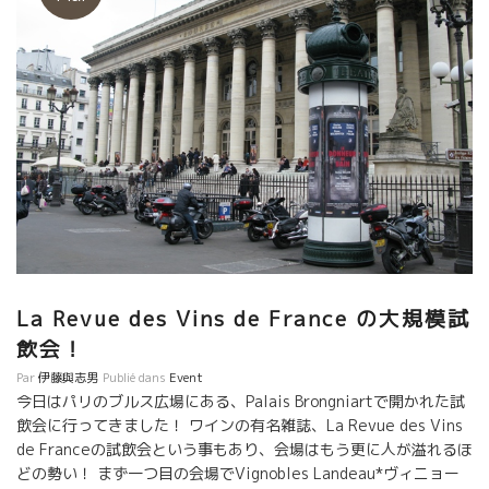
La Revue des Vins de France の大規模試
飲会！
Par
伊藤與志男
Publié dans
Event
今日はパリのブルス広場にある、Palais Brongniartで開かれた試
飲会に行ってきました！ ワインの有名雑誌、La Revue des Vins
de Franceの試飲会という事もあり、会場はもう更に人が溢れるほ
どの勢い！ まず一つ目の会場でVignobles Landeau*ヴィニョー