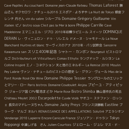
5886 MAIL : oeno-j@sta.att.ne.jp Château Greysac のワイン
Thomas Laforest
Cave Papilles
Au couchant
Domaine jean-Claude Rateau
勝
についてのお問い合わせは、竹下までお願いします： Tl : 03-
山さん
オクセロワ・ナチュール2016
エスポア・よろずや
La Nuit de Tokyo
銀座フ
5565-5880 Fx : 03-5565-5886 E-Mail：
Domaine Grégory Guillaume
レンチ
丹さん
vin du sabre
シルーブル
Vin
passion@basil.ocn.ne.jp Marcel Richaudのワインについてのお
Philippe Carrille
italien
ピノ
bistro soya
C'est pas la Mer à boire
Cave
問い合わせは、こちらまでお願いします： BMO 株式会社 TEL :
DOMINIQUE
Madeleinne
エマニュエル・ジブロ
2018年収穫ラピエール
スイーツ
03-5459-4243 FAX：03-5459-4248 MAIL: wine@bmo-
DERAIN
レ・ヴィニュロン・ドゥ・リレエル
ドメーヌ・シャモナール
La Noue
wine.com http://www.bmo-wine.com
Blanchard
Huitres et blanc
サーヴィスのアナ
2018年・パリ試飲会
Sancerre
スリエ400年記念
シャトー・カンボン
Kawamura san
Bourgeuil
ビストロマ
ルゴ
Distributeurs et Viticulteurs
Comax Ethylix
ラングドック・ルシヨン
La
Colline Inspiré
エノ・コネクション
天と地のエネルギー
La Remise 2018
Moulin
Pey Labrie
ヴァン・ナチュールのビストロの歴史
レ・グラン・ヴェール
Mas de la
Domaine Philippe Tessier
Font Ronde
Rosé Obi Wine
ラングロールのエリック
Anjou
プピーユ・アティピッ
とマリー・ロー
Paris bistros
Domaine Coudoulet
ク
CPV菊池まどか
Bistro Shimba
ジョージア国
Marie Rose
勝山晋作氏の死去
Escarpolette
Château Meylet 2002
Cuvée Voilà
ヤオユー
ステファン・ロッシ
Domaine Jacky Preys
Eastline
ェ
長女のマドレーヌちゃん
フランス決勝戦
ブ
ラーヴ・マルゴ
ネルハ
RENAISSANCE DES APPELLATIONS
Solutré
アエラシオン
Tokyo
Vendange 2018 Lapierre
Encore Canicule France
ジュリアン・ドゥラン
Roppongi
ジェローム・ジュレ
中湊しげる さん
Julien Courtois
マス・ド・