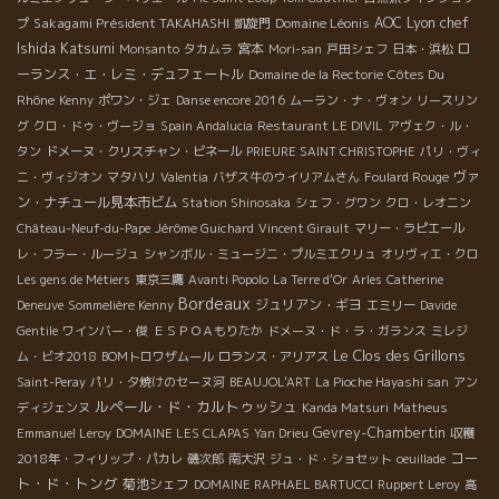
Lyon chef
Sakagami Président TAKAHASHI
Domaine Léonis
AOC
プ
凱旋門
Ishida Katsumi
宮本
ロ
Monsanto
タカムラ
Mori-san
戸田シェフ
日本・浜松
ーランス・エ・レミ・デュフェートル
Côtes Du
Domaine de la Rectorie
Rhône
Kenny
ポワン・ジェ
Danse encore 2016
ムーラン・ナ・ヴォン
リースリン
グ
クロ・ドゥ・ヴージョ
Spain Andalucia
Restaurant LE DIVIL
アヴェク・ル・
タン
ドメーヌ・クリスチャン・ビネール
PRIEURE SAINT CHRISTOPHE
パリ・ヴィ
ヴァ
ニ・ヴィジオン
マタハリ
Valentia
バザス牛のウイリアムさん
Foulard Rouge
ン・ナチュール見本市ビム
Station Shinosaka
シェフ・グワン
クロ・レオニン
Château-Neuf-du-Pape
Jérôme Guichard
Vincent Girault
マリー・ラピエール
レ・フラー・ルージュ
シャンボル・ミュージニ・プルミエクリュ
オリヴィエ・クロ
Les gens de Métiers
東京三鷹
Avanti Popolo
La Terre d'Or
Arles
Catherine
Bordeaux
ジュリアン・ギヨ
Deneuve
Sommelière Kenny
エミリー
Davide
Gentile
ワインバー・俊
ＥＳＰＯＡもりたか
ドメーヌ・ド・ラ・ガランス
ミレジ
Le Clos des Grillons
ム・ビオ2018
BOMトロワザムール
ロランス・アリアス
Saint-Peray
パリ・夕焼けのセーヌ河
BEAUJOL'ART
La Pioche Hayashi san
アン
ルペール・ド・カルトゥッシュ
ディジェンヌ
Kanda Matsuri
Matheus
Gevrey-Chambertin
Emmanuel Leroy
DOMAINE LES CLAPAS
Yan Drieu
収穫
コー
2018年・フィリップ・パカレ
磯次郎
南大沢
ジュ・ド・ショセット
oeuillade
ト・ド・トング
菊池シェフ
DOMAINE RAPHAEL BARTUCCI
Ruppert Leroy
高