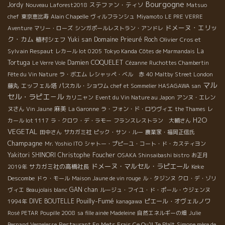
Bourgogne
Jordy
ステファン・ティソ
Nouveau Laforest2018
Matsuo
chef
東京恵比寿
Alain Chapelle
ヴィルフランシュ
Miyamoto
LE PRE VERRE
ドメーヌ・エリッ
Aventure
マリー・ローズ
シンガポールレストラン・アンドレ
ク・カム
植村シェフ
Yuki san
Domaine Prieuré Roch
Olivier Cros et
Sylvain Respaut
La
レカール lot 0205
Tokyo Kanda
Côtes de Marmandais
Tortuga
Damien COQUELET
Le Verre Vole
Cézanne
Ruchottes Chambertin
Fête du Vin Nature
ラ・ボエム
レシャッペ・ベル 赤
40 Maltby Street London
マル
エッフェル塔
藤丸
パスカル・ショワム
chef et Sommelier HASAGAWA san
セル・ラピエ－ル
カリニャン
Event du Vin Nature au Japon
アンヌ・エレン
麻美
ヌさん
Vin Jaune
La Garonne
ラ・フォン・ド・ロりヴィエ
the Thames
レ
H2O
カール lot 1117
ラ・クロワ・デ・ラモー
フランスレストラン 大輔さん
VEGETAL
田中さん
サカガミ社
ピック・サン・ルー
農業家・福岡正信氏
Champagne
Mr. Yoshio ITO
シャトー・プピーユ・コート・ド・カスティヨン
Yakitori SHINORI
Christophe Foucher
OSAKA Shinsaibashi bistro
お正月
ドメーヌ・マルセル・ラピエール
サカガミ社の高橋社長
Keke
2019年
Descombe
ドゥ・モール
Maison Jaune de vin rouge
ル・タジンヌ
クロ・デ・ゾリ
GAN chan
ヴィエ
Beaujolais blanc
ルージュ・フイユ・ド・ポール・ウジェンヌ
Pouilly-Fumé
DIVE BOUTELLE
ピエール・オヴェルノワ
1994年
kanagawa
Rosé PETAR
Poupille 2008
sa fille ainée Madeleine
自然エネルギーの畑
Julie
Pernand Vergelesse
Restaurant En Mets Frais Ce Qu'Il Te Plaît
Simone mère de