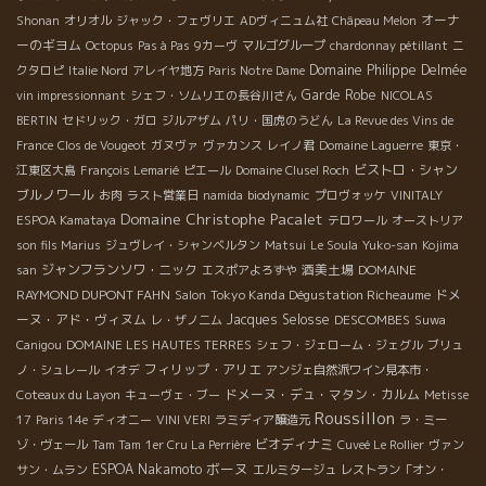
オーナ
Shonan
オリオル
ジャック・フェヴリエ
ADヴィニュム社
Châpeau Melon
ーのギヨム
Octopus
Pas à Pas
9カーヴ
マルゴグループ
chardonnay pétillant
ニ
Domaine Philippe Delmée
クタロピ
Italie Nord
アレイヤ地方
Paris Notre Dame
Garde Robe
vin impressionnant
シェフ・ソムリエの長谷川さん
NICOLAS
BERTIN
セドリック・ガロ
ジルアザム
パリ・国虎のうどん
La Revue des Vins de
France
Clos de Vougeot
ガヌヴァ
ヴァカンス
レイノ君
Domaine Laguerre
東京・
ビストロ・シャン
江東区大島
François Lemarié
ピエール
Domaine Clusel Roch
ブルノワール
お肉
ラスト営業日
namida
biodynamic
プロヴォッケ
VINITALY
Domaine Christophe Pacalet
ESPOA Kamataya
テロワール
オーストリア
son fils Marius
ジュヴレイ・シャンベルタン
Matsui
Le Soula
Yuko-san
Kojima
ジャンフランソワ・ニック
酒美土場
DOMAINE
san
エスポアよろずや
RAYMOND DUPONT FAHN
Tokyo Kanda Dégustation Richeaume
ドメ
Salon
ーヌ・アド・ヴィヌム
Jacques Selosse
DESCOMBES
レ・ザノ二ム
Suwa
Canigou
DOMAINE LES HAUTES TERRES
シェフ・ジェローム・ジェグル
ブリュ
フィリップ・アリエ
ノ・シュレール
イオデ
アンジェ自然派ワイン見本市・
ドメーヌ・デュ・マタン・カルム
Coteaux du Layon
キューヴェ・ブー
Metisse
Roussillon
17
Paris 14e
ディオニー
VINI VERI
ラミディア醸造元
ラ・ミー
ビオディナミ
ゾ・ヴェール
Tam Tam
1er Cru La Perrière
Cuveé Le Rollier
ヴァン
ボーヌ
ESPOA Nakamoto
サン・ムラン
エルミタージュ
レストラン「オン・