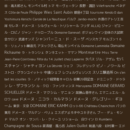
谷・高太郎さん
モンペイル村
トマ
モーヴェータン
長野・諏訪
Villefranche
ぺネデ
Philippe Wies
Saint Aubin
ス
Côte de Feule
銀座4丁目
tourisme
Kendo 8 dan
Yoshimura Kenichi
Carole de La Nautique
パルク
Janbo-mochi
お酒のアトリエ吉
祥
セレネ・ドメーヌ・シルヴェール・トリシャール
フリダ
ALLIQ
ジャン・ピエー
ル・ロビノ
ジャン・ドゥローブル
Domaine Ganevat
ボジョレワイン全体の大試飲
シャンパーニュ・ド・スーザ
会サロン
武道オンズ
ベンスカブ
モルゴン１６
Domaine
ラ・リュノット醸造元
アヌックさん
南仏モンペイル
Domaine Lammidia
Richaume
Montmartre
ラ・トランシェ
タンキエット・ママン
Miss Terre
セバ
Jean-Piere Cointreau
Fête du 14 Juillet chez Lapierre
タパス
ジル・アザム
スチャン・シャティヨン
ピノ・ノワール
La Désirée
シェフ フレデリック
ビ
中湊シェフ
スリエ醸造所
ストロ・グランユイットゥ
レフェルヴェソンス
On s'en
bat les couilles
ラ・ノティック経営者キャロル
収穫29回記念・ドミニック・ドゥラ
レ・ザフランシ
DOMAINE GERARD
ン
ル・クロ・ファンティンヌ
Maruyama
SCHUELLER
ドメーヌ・マクシム・マニョン
故勝山晋作さん
エマニュエル・ル
ドメーヌ・ニコラ・カルマラン
ドメーヌ・グレゴリー・ギヨ
ロワ
cave
ーム
DOMAINE ERIC KAMM
東京・文京
ロット66
Château Chainchon
パリの
葉月
ドメーヌ・サルナン・ベリュ
エスポアよろずやユキ子さん
ブー・デュ・モン
ド
マルク
オン・サンバ・レ・クイーユ
リショーム 白ワイン
El Rumbero
Champagne de Sousa
Julien Guillot
居酒屋・風ら坊
剣道八段・好村兼一
エド