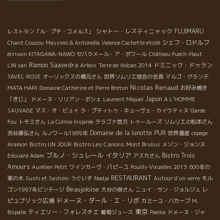
かしまだ少々閉じているので、後1年待って飲んだら最高なワイン
になっているでしょう。 2002年はよりスパイスの香りが強く、爽
シャトー・レスティニャック
FUJIMARU
やかさもありますが、カベルネの緑っぽい味が他の年代に比べて
レストラン「ル・プチ・コメルス」
より強いかもしれません。 しかし美味しい～！ とそこに知ってい
シェフ・ロドルフ
Chant Coucou
Massimo & Antonella
Valence Cachette etoilé
るボトルが・・・ これは何と Marcel Richaud*マルセル・リショ
écrivain KITAGAWA-NAWO
セパラメール・ア・ボワール
Château Puech-Haut
ーではないでしょうか！ Terre d’Aigues 09*テール・デグ09は蕩
Ramon Saavedra
ドミニック・ドゥラン
LIN san
Arbois
Terre de Volcan 2014
けたタンニンと綺麗に熟されたフルーツのバランスが最高！スパ
TAVEL ROSE
オーリックスの橋元さん
世界ソムリエ協会の会長
マルゴ・グランデ
イスやカカオの香りが漂いとても飲みやすい！ Terre de Galets
Nicolas Renaud
MATA HARI
Domaine Catherine et Pierre Breton
お好み焼き
09*テール・ド・ガレ09はエレガント！熟成されたフルーツの味
Japon
「きじ」
ドメーヌ・リリアン・ボシェ
Laurent Miquel
A L’HOMME
わいは、まさに残糖が残っているかのような甘さ！完璧な熟成度
SAUVAGE
マス・オ・ビュイ
ラ・プティトゥ・キューヴェ・カイウティヌ
Garde
で収穫されたブドウが、最高なワインを生み出しています！
Fou
トモミさん
La Colline Inspirée
タラゴナ地方
トゥールーズ
ソムリエの松本さん
Cairanne 09*ケランヌ09はとてもフレッシュで華やかな香り。ま
Domaine de la lunotte
PUR
渋谷康弘さん
ルノワール1989年
世界遺産
cepage
さにフルーツを齧っているかのようなみずみずしさ。グイグイと
Bistro Les Canons
Aramon
Bistro UN JOUR
Mont Brulius
メゾン・ジョンヌ
飲んでしまえるチョー・フルーティーワイン！ 最後には一番高級
ブルノ・シュレール
イタリア
Bistro Trois
Edouard Adam
アスカさん
なEbrescade 07*エブレスケード07。とにかく完璧なバランスで
Amours
Aurélien Petit
ワインカーヴ・パピーユ
Pouilly-Vinzelles 2013
600年の
複雑感が凄い！スパイス、カカオ、黒フルーツなど、綺麗な香り
RESTAURANT
栗の木
Sushi et Sashimi
うぐいす
Nadja
Autour d'un verre
モル
とブドウのブレンドが最高。1年間大樽で熟成されえていたため、
Beaujoloise
レ
ゴン1997年ビンテージ
大分の俊さん
ニュイ・サン・ジョルジュ
とてもまろやかでボリューム感タップリのタンニン。後味も長く
ドメーヌ・ダール・エ・リボ
ピュブリック広場
カミーユ・バカーブ
M.
残り、しかも徐々に変化していくので、飲んでいたら楽しい&幸せ
東京
ティエリー・フォレスチエ
Bispalie
葡萄ジュース
Paellia
ドメーヌ・ジャ
になるワインです！ そして最後に2回へ上がってみると、少々フ