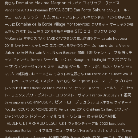
Domaine Maxime Magnon
フィリップ・ヴァイス
橋さん
ガラピア
ESPOA GOTO
Eau Forte
Sakura
Vendange2018 Richeaume
ソムリエール・
エリック・カム
ケニーさん
カム・アシュトラ
アレキサンドル・バンの息子ピエ
Domaine de la Borde
Village Montpeyroux
ール君
グリオット
オーリックの橋
STC
元さん
六本木
Bio
山登り
2019年新年昼食会
ロゼ・グリグリ
BMO
Mr.Kamata
マテウス
TAKI BAKE
CPVフランス蔵元訪問ツアー
Lapalu Nouveau
Domaine de la Vieille
2018
シャトー・カッシーニ
エスポアよろずやつツアー
Julienne
米沢
Ecrivain Vin LIN san
Barcelon
那覇
上海
シャン・リーブル
ヨッチ
エスポアグル
シードル
Le Clos Rougeard
ャン
ヴァンサン
Rennes
Mr.Fujiki
ープ
ダール・エ・リボ、ルネ・ジャン
ヴィンテージュ2015
スモール品種
サン
マルタン経営者のレイモンさん
ミネットの佐野さん
Eau Forte 2017
Cuveé WA
オ
Bourgone
ー・ドゥ・スッシュ社
エスポア・なかむら
ドメーヌ・デ・サブロネッ
vin nature
Olivier de Nice
ト
Rosé Lundi
サンシニャン
ラ・フェルム・デ・セッ
パリ・ビストロ・コワンスト・ヴィノ
福岡
ト・リュンヌ
France/Uruguay 2:1
ビストロ・ブリュタル
Sake japonais GONINMUSUME
ミズキさん
ウイヤード
Football COUPE DE MONDE 2018
Vendanges 2016
Château Gaillard
ジブレイ・
ドメーヌ・マルセル・リショー
女子会
DOMAINE
シャンベルタン
FREDERIC ET ARNAUD GESCHICKT
ヴァランティーア畑
2020 beaujolais
Bistro Brutal
nouveaux
Ecrivain LIN
ブルゴーニュ・ブラン
L'Herbefolle
Tokyo
カタルーニャ
中山良則
Nakano
Bistro Le Sancerre
10年間の感謝
Pineau Denis