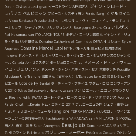
ジャン・クロード・
Derain
Château Lestignac
イーストラインの門脇さん
ラパリュ
ペルピニャン
マルセイユ
プピーユ・カスティヨン
Fer du Sang 16
Bistro FLACON
Le Vieux Bordeaux
Provoke
レ・ヴィーニュ・ドゥ・モンギュ
オ
アルザス
Bourgogne Grand Cru
ーナシェフ・シャヴィさん
サカノジュンさん
Red
Nakamura san
ITO JAPON TOURS
ボデガ・コーゾン醸造元
イヤン・ド・リュ
ラ・タルバルド醸造元
Domaine Catherine et Dominique DERAIN
リショー
Sylvie
Domaine Marcel Lapierre
Augereau
ポルトガル
世界ビオ栽培醸造家
Indigene
ドメーヌ・ド・レシャリエール
ラ・ヴィエイユ・ジュリアンヌのジャンポ
ドメーヌ・ド・ラ・ヴィエ
ール
Canada
ル・セクスタン
ボージョロワーズ
Izu
イユ・ジュリアンヌ
ドメーヌ・ジャン・バティスト・セナ
京橋ランチ
Poupille
Atypique
Une Tranche
岩田さん（岩ちゃん）
L'Echappee belle
2018ミレジム・ラ
Côte de Py
ピエール
Sendai
ラ・ディーヴ・ブテイユ
マダム・ロゼ
コンフィアン
ピエール・ニコラ
サ2016
Tokyo Setagaya-ku Nakamoto san
サン
グランクリ
ュ
Riesling
Kohki IWATA
コート・デュ・ローヌ
ロゼ・ド・ザザ
ケランヌ
Pour de
Raisin
Chut ......Derain
トム・ゴティエ
2017
ブルゴーニュの門
シェフ・紺野
Le
l'anglore
P'tit Pinard
ミーゾ・ヴェール
TERRA MADRE
バルセロナ・ワインエ
ージェントの佐竹裕子さん
Hachijou-jima YAMADAYA san
VINI JAPON
ＢＭОの山
Beaujolais
田さん
寿司・刺身
Salon Anonymes
Domaine MADA
ジュリアン
ボジョレー・ヌーボー
ヌ
剣のワイン
Patrimoine
Frédérique Cossard
76ヴァン