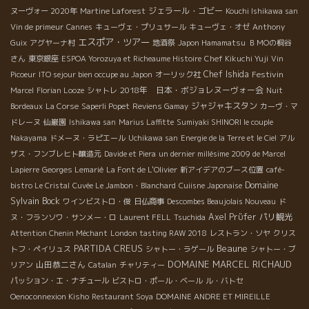
ジェラール・ゴビー
ヌーヴォー 2020年
Martine Laforest
Kouchi Ishikawa san
Vin de primeur
Cannes
キューヴェ・プリュサール
キューヴェ・オゼ
Anthony
エスポア・ツアー
Guix
アグヤーナ村
地酒祭
Japon Hamamatsu
ＢＭОの桐谷
さん
東京銀座
ESPOA Yorozuya et Richeaume Histoire
Chef Kikuchi Yuji
Vin
Chef Ishida
Festivin
Picoeur
ITO sejour bien occupe au Japon
オーリック社
2018年 日本・ボジョレヌーヴォー会
Marcel
Florian Looze
シャトレ
Nuit
ジャジャキスタン
Bordeaux
La Corse
Saperli Popet
Reviens Gamay
カーヴ・マ
ドレーヌ
仙巌園
Ishikawa san
Marius Laffitte
Sumiyaki SHINORI le couple
Nakayama
ドメーヌ・ラピエール
Uchikawa san
Energie de la Terre et le Ciel
アル
ザス・フンブレヒト醸造元
Davide et Piera
un dernier millésime 2009 de Marcel
Lapierre
Georges Lemarié
La Font de L'Olivier
新アイデアのブース位置
café-
Domaine
bistro Le Cristal
Cuvée Le Jambon・Blanchard
Cuiisne Japonaise
Sylvain Bock
ワインビストロ・俊
日仏商事
Descombes Beaujolais Nouveau
ド
Axel Prϋfer
パリ観光
ヌ・フランソワ・サンメー・ロ
Laurent FELL
Tsuchida
Attention Chenin Méchant
London tasting RAW 2018
レストラン・ソヤ
クリス
PARTIDA CREUS
Beaune
トフ・ペイリュス
シャトー・ラゲール
シャトー・ブ
DOMAINE MARCEL RICHAUD
山田恭二さん
リアン
Catalan
チャリティー
パッション・エ・ナチュール
ビストロ・ポール・ベール
ル・バトセ
Oenoconnexion Kisho
Restaurant Soya
DOMAINE ANDRE ET MIREILLE