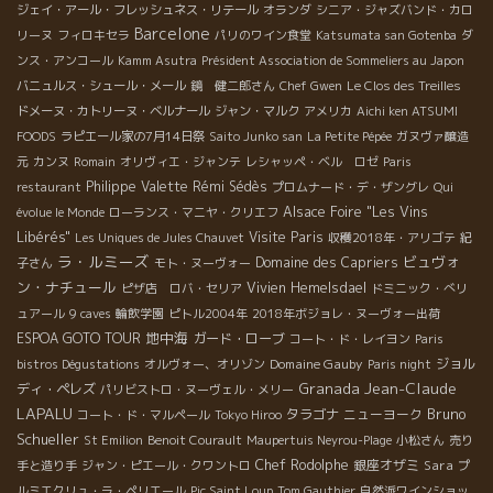
ジェイ・アール・フレッシュネス・リテール
オランダ
シニア・ジャズバンド・カロ
Barcelone
リーヌ
フィロキセラ
パリのワイン食堂
Katsumata san Gotenba
ダ
ンス・アンコール
Kamm Asutra
Président Association de Sommeliers au Japon
バニュルス・シュール・メール
鏡 健二郎さん
Chef Gwen
Le Clos des Treilles
ドメーヌ・カトリーヌ・ベルナール
ジャン・マルク
アメリカ
Aichi ken ATSUMI
FOODS
ラピエール家の7月14日祭
Saito Junko san
La Petite Pépée
ガヌヴァ醸造
元
カンヌ
Romain
オリヴィエ・ジャンテ
レシャッペ・ベル ロゼ
Paris
Philippe Valette
Rémi Sédès
restaurant
プロムナード・デ・ザングレ
Qui
Alsace Foire "Les Vins
évolue le Monde
ローランス・マニヤ・クリエフ
Libérés"
Visite Paris
Les Uniques de Jules Chauvet
収穫2018年・アリゴテ
紀
ラ・ルミーズ
ビュヴォ
Domaine des Capriers
子さん
モト・ヌーヴォー
ン・ナチュール
Vivien Hemelsdael
ピザ店 ロバ・セリア
ドミニック・べリ
ュアール
9 caves
輪飲学園
ピトル2004年
2018年ボジョレ・ヌーヴォー出荷
地中海
ESPOA GOTO TOUR
ガード・ローブ
コート・ド・レイヨン
Paris
Domaine Gauby
ジョル
bistros Dégustations
オルヴォー、オリゾン
Paris night
Jean-Claude
Granada
ディ・ペレズ
パリビストロ・ヌーヴェル・メリー
LAPALU
Bruno
タラゴナ
ニューヨーク
コート・ド・マルペール
Tokyo Hiroo
Schueller
St Emilion
Benoit Courault
Maupertuis Neyrou-Plage
小松さん
売り
Chef Rodolphe
銀座オザミ
Sara
手と造り手
ジャン・ピエール・クワントロ
プ
ルミエクリュ・ラ・ペリエール
Pic Saint Loup
Tom Gauthier
自然派ワインショッ