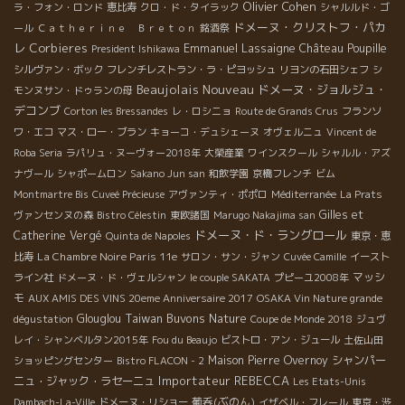
Olivier Cohen
ラ・フォン・ロンド
恵比寿
クロ・ド・タイラック
シャルルド・ゴ
ドメーヌ・クリストフ・パカ
ール
Ｃａｔｈｅｒｉｎｅ Ｂｒｅｔｏｎ
銘酒祭
レ
Corbieres
Emmanuel Lassaigne
Château Poupille
President Ishikawa
シルヴァン・ボック
フレンチレストラン・ラ・ピヨッシュ
リヨンの石田シェフ
シ
Beaujolais Nouveau
ドメーヌ・ジョルジュ・
モンヌサン・ドゥランの母
デコンブ
Corton les Bressandes
レ・ロシニョ
Route de Grands Crus
フランソ
ワ・エコ
マス・ロー・ブラン
キョーコ・デュシェーヌ
オヴェルニュ
Vincent de
Roba Seria
ラパリュ・ヌーヴォー2018年
大榮産業
ワインスクール
シャルル・アズ
ナヴール
シャポームロン
Sakano Jun san
和飲学園
京橋フレンチ
ビム
Montmartre Bis
Cuveé Précieuse
アヴァンティ・ポポロ
Méditerranée
La Prats
Gilles et
ヴァンセンヌの森
Bistro Célestin
東欧諸国
Marugo Nakajima san
ドメーヌ・ド・ラングロール
Catherine Vergé
Quinta de Napoles
東京・恵
La Chambre Noire Paris 11e
比寿
サロン・サン・ジャン
Cuvée Camille
イースト
マッシ
ライン社
ドメーヌ・ド・ヴェルシャン
le couple SAKATA
プピーユ2008年
モ
AUX AMIS DES VINS 20eme Anniversaire 2017
OSAKA Vin Nature grande
Taiwan Buvons Nature
Glouglou
dégustation
Coupe de Monde 2018
ジュヴ
レイ・シャンベルタン2015年
Fou du Beaujo
ビストロ・アン・ジュール
土佐山田
Maison Pierre Overnoy
シャンパー
ショッピングセンター
Bistro FLACON - 2
Importateur REBECCA
ニュ・ジャック・ラセーニュ
Les Etats-Unis
葡呑(ぶのん)
Dambach-La-Ville
ドメーヌ・リショー
イザベル・フレール
東京・渋