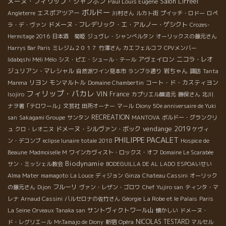
メーヌ・フィリップ・ジャンボン
Salon L'irréel
Paul Louis Eugene
ボルドー
エスポアツアー
Angleterre
川村さん
ルカト街
プイッチ・ロドー
ロペ
ドメーヌ・フレデリック・エ・アルノー・ゲシクト
ラ・デ・ヴァン
Crozes-
Hermitage 2016
日本酒 菊姫
ジュヴレ・シャンべルタン
オーリックスの藤元さん
Harrys Bar Paris
ミレジム２０１７
竹澤さん
カエフェルコフ
CPVメンバー
アヴェイロン
ニコラ・レオ
Iidabqshi Méli Mélo
シス・ピエ・シュール・テール
ジュリアン・マレシャル
岩ちゃん
自然派ワイン見本市
ランブラ通り
諏訪
Tanta
リヨン
モンマルトル
コート・ド・カスティヨン
Marena
Domaine Chambertin
フィリップ・パカレ
VIN
France
Isojiro
カプリエル醸造元
勝俣さん
北川
ナヲ著「テロワール」文芸社
田所オーナー
マール
Diony
50e anniversaire de Yuki
RECREATION
san
Sakagami Groupe
サンタン
MANTOVA
ボルドー・グランクリ
vendange 2019
ドメーヌ・シルヴァン・ボック
ュ
クロ・レオニヌ
ケヴィ
PHILIPPE PACALET
ン・デコンブ
eclipse lunaire totale 2018
Hospice de
Beaune
Madmoiselle M
ワインカヴィスト・ロックス・オフ
Domaine Le Scarabée
Biodynamie
サン・ミッシェル教会
BODEGUILLA DE AL LADO
ESPOAいせい
Alma Mater
mamagoto
La Louce
ディジョン
Ginza
Chateau Cassini
オーリック
フルーリ
の藤元さん
Dijon
ヴァン・レザン・ゴロワ
Chef Yujiro san
ティンタ・マ
La Robe et le Palais
レナ
Arnaud Cassini
バルセロナの佐竹さん
Géorgie
Paris
サントヴィクトワール山
La Seine
Orveaux Tanaka san
懐かしい
ドメーヌ・
NICOLAS TESTARD
ド・レグリエール
Mr.Tamajo de Diony
新宿
Opéra
マルセル