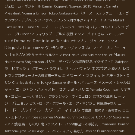
ジェローム・ギシャール
Damien Coquelet Nouveau 2018
Vincent Garreta
Président Nomura Unison
Tokyo Arakawa-ku
ドメーヌ・ステファニー・エ・ヴ
ァンサン・デブベルタン
イザベル
フランス対ウルグアイ：２：１
Alma Matert
L'Atelier de Cuisine
クローズ・エルミタージュ 2016年
パリ・カルチエラタン
ポ
ール・ジレ
Mélanie
フィリップ・デルメ
夜景
アンヌ・パイエさん
レカール lot
Domaine Dominique Derain
1016
アセンブラージュ
フェニックス
Dégustation
ヴァランタン・ヴァレス
Europe
ムロン・ド・ブルゴーニュ
Bistro BIANCARA
Macon
ナチュラルワイン
Pont Neuf
Vini Sud Montpellier
Nakaminato Shigeru san
オザミ・デ・ヴァン20周年記念
イクザヴィエ
Galéjade
エスポア
ラ・ピオッシュ
ピエール・ラフォレ
セ・ル・ヴァン
北原さん
レス
エドワード・ラフィット
トランプロデューサーの柳沼憲一さん
バティスト・ク
Tokyo
ドメーヌ・シャルロ
ザン
Charles de Gaulle
Sancerre
ポール・ボキューズ
ット・エ・ジャン・バティスト・セナ
レミ・スリエ
Yamada Kyouji san
リオネ
ニース
ローラ
ル・ゴビー
オジル・フランジャン・ヴィニュロン
はせがわ酒店
ン・バニョル
コー
ビストロ・ア・ボワール・エ・ア・マンジェ
斉藤順子さん
ト・ド・ブルイイ
ル・カゾ・デ・マイヨル
竹富島・星のや・吉村さん
ロニ
ス・エトワレ
vin rosé et somen
Mondial du Vin biologique
モンブラン
Sorcellerie
焼き鳥・しのり
2017
南フランス
トーハン酒販店・石橋さん
Emmanuel Houillon
Taketomi jima
Rosé Grigri
ラ・ベスティア
小島さん
Pays de l'Europe orientale