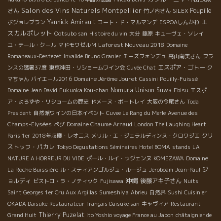
Salon des Vins Naturels Montpellier
さん
Poupille
竹ノ内さん
SILEX
エ
Yannick Amirault
ボジョレブラン
コート・ド・マルマンデ
ESPOAしんかわ
スカルポレット
Ootsubo san
Histoire du vin
大分
藤原
キューヴェ・ソレイ
Laforest Nouveau 2018
ユ・テール・クール
マドモワゼルＭ
Domaine
Romaneaux-Destezet
Invalide
Bruno Granier
チーズフォンデュ
高山南美さん
フラ
エスポア・ゴトー
ンスの猛暑37度
東京神田・リショームワイン会
Cuvée Chat
ク
Domaine Jérôme Jouret
マちゃん
バイエール2016
Cassini
Pouilly-Fuissé
Nomura Unison Suwa
Domaine Jean David
Fukuoka Kou-chan
Ebisu
エスポ
ア・よろずや・リショームの歴史
ドメーヌ・ボートレイ
大阪の今尾さん
Toda
President
自然派ワインの日本イベント
Cuvee Le Rang du Merle
Avenue des
Champs-Elysées
ペグ
Domaine Chaume Arnaud
London The Laughing Heart
クリ
Paris 1er
2018年収穫・レオニス
メリル・エ・ジェラルディンヌ・クロワジエ
ストッフ・パカレ
Tokyo Degustations Séminaires
Hotel BOMA
stands
LA
NATURE A HORREUR DU VIDE
ポール・ルイ・ウジェンヌ
KOMEZAWA
Domaine
ジ
La Roche Buissière
ル・スティアンゴルジュ・ルージュ
Jeroboam
Jean-Paul
沖縄
ョルディ
後藤アキ子さん
ビストロ・ラ・ノティック
Fujisawa
Nuits
Sumeshiya
Saint Georges 1er Cru Aux Argillas
Abrieu
自然界
Sushi Cuisinier
OKADA Daisuke
Restaurateur français Daisuke san
キャヴィア
Restaurant
Thierry Puzelat
Grand Huit
Ito Yoshio voyage France au Japon
châtaignier de