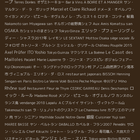
ープ
Terres Dorées
オザミトーキョー
Bar à Vins A BOIRE ET A MANGER
サン・
Marcel et Claire Richaud
マルタン・デ・ラ・ガリッグ
ドメーヌ・オベルノワ・
桜島
ウイヨン
メゾン・ピエール・オヴェルノ
レ・プレミス１６
ロマネ・コンティ
Aux Amis Komatsu san
Nakamoto san
Miyagawa san
オルガンの紺野真シェフ
OSAKA
エリック・プフェーリング
Tokyo Ginza
レ
カシェットのまさシェフ
ディー・シャスラ2017年
ル
レイモン
LE SEXTANT
Mottox Osaka siège sociale
フォロゼ
カトリーヌ・ブルトン
ミッシェル・グリザール
Château Poupille 2015
Le Casot des
Axel Prüfer
ITO Yoshio
Tokyo Guinza
マクシマス
La Boème
Mailloles
Pacalet
Marie Lapierre
ラ・コリーヌ・アンスピレ
ボジョレフェアー
Kiji Okonomiyaki
オー・ラングドックのロックブラン村
アノニム自然派ワイン見本
restaurant japonais BISSOH
市
ヴィニョブル・エリオン・ダ・ロス
Henning
Sengan-en
Paris Bistro Le Verre Volé
Bistro Peche Mignon
中川マリ
Miho
Rhône sud
ロ
Restaurent Fleur de Thym
CEDRIC GARREAU
Denis Deschamps
イック・ルール
メゾン・ピエール・オヴェルノワ
Madame Rosé
カンヌのレ
ランス島
vendange 2018 Lapalu
ＡＣブルイイ
サイント・ヴィクトワール山
Takenouchi san
ラ・リュノットのクリストフ
Le Chameau Ivre
カプリエのマリオ
銀座
ン
肉
サン・シニアン
Mathilde Soulié
Notre-Dame
Cuisinier Yuji san
MAREE BASSE
ヤン・ベルトラン
DABALLO
カベルネ・フラン2007
Penedès
サロ
ン・リレエル
Chef Kikuchi
シャトー・シュヴァル・ブラン
寿司職人・大田大介
ク
アンジェ
レミー・スリエ
リスチャン・ビネール
Tokyo wine Bistro BUNON