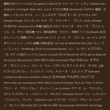
最後の年ワイン
Le Clos Rougeard Le Bourg 96
ドメーヌ・ド・レキュ
Takema-san
New York
Centre
Iidabashi Le Ginglet
Loirre
マグロの漁港
Normandie
福岡・久
コルビエール
ミュスカデ
留米
レイヨン川
タパス・バー
ユウジさん
OFF
Pompon Rouge
ドメーヌ・ジャッキー・プレス
Julian Altaber
ビストロノミ
Ardèche
ドメーヌ・ミレーヌ・ブリュ
serveuse Ana
伊藤の誕生日
CHICS
シ
Guillaume
リル・ル・モワン
柳沼憲一さん
東京試飲会・セミナー
本物ワイン
庄元
さん
トーハン酒販ツアー
L'écart lot 1117
メーヌ・デ・フラール・ルージュ
2018
年クリストッフ・パカレ収穫20周年記念
La Cave de Belleville Paris20e
キューヴ
トロワザム
ェ「レッド」
Venddange 2018 Christophe Pacalet
リン・ユーセン
−ル
キタノセ店のシェフ
A Chacun sa bulle 2016
Nouvel An 2019 party déjeuner
オザミ・
Yann Bertrand
Mas Pellisser
Ginza Kiji Okonomiyaki
Antonella
デ・ヴァン
CPV パリオフィス
ボワ・モワセ
ジャン・クロード・ラトー
土田
ドメーヌ・ムレシップ
ビストロ
Domaine
ボジョレ・クリストフ・パカレ
Catherine Bernard
DOMAINE PHILIPPE VALETTE
GRAND LARGUE
Matsuoka san
Kanazawa
Mont Blanc
Cuvee Printemps
Port du Thon
マルセル
ブラン・ド・ブラン
アルノ・カッシーニ
Les Armières
ケケ
セ・ル・プランタン
2016
アコワボン
レ・バスティード・ダルキエ
Ishikawa Akinori
パリ・レストラン
ビストロ・トロワ・ザムール
「ジョルジュ・サンク」
Takahashi san
リリア
Restaurant Le Verre Volé
ン・ボッシュ
Okonomiyaki PASEMIA
Hermitage