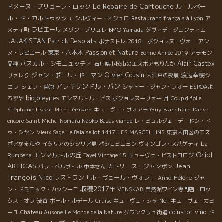
Le Repaire de Cartouche
ドメーヌ・プリューレ・ロック
ル・ルペー
ル・ド・カルトゥッシュ
シルヴィー・オジュロ
Restaurant français à Lyon
ア
ラピエール
BMO Yamada
スティ町
メゾン・ブリュレ
ダヴィデ・ジェンティエ
Patrick Desplats
JAJAKISTAN
ボナストレ
2018 ボジョレヌーヴォー
アン
東京・六本木
Passion et Nature
ヌ・ラピエール
Bonne Année 2019
アラモン
パスカル・シモニュッティ
Alain Castex
品種
石川県小松市のエスポアもりたか
Olivier Cousin
ジャン・ポール・ドーマン
渡辺幸樹シ
ヴァレり
大江戸の夜景
アレキサンドル・バン
ェフ
シェフ・菊池
シャトー・ジャン・フォー
ESPOAよ
biojoleynes
ろずや
モンマルトル・ビス
ボジョレヌーヴォー
月
Coup d'folie
Stéphane Tissot
Guy Blanchard
Michel Grisard
キューヴェ・ヴォアラ
Danse
encore
Saint Michel
Nomura Naoko
Bazas viande
レ・ミュルジェ・デ・ドン・ド
ゥ・シヤン
Vieux Sage
Le Balaise lot 1417
LES MARCELLINS
東京大田区のエス
La
ポアかまたや
イタリアのシシリア島
ペシェミニヨン
ヴォンゴレ・スパゲティ
Oriol
Rumbera
モンマルトルの丘
Tavel Vintage 15
キューヴェ・ビストロロジ
ARTIGAS
Jean
カトリーヌ・ジャンボン
パリ・ベルヴィル
中本さん
François Nicq
レストラン「ル・ヴェール・ヴォレ」
Anne-Hélène
ジャ
収穫2017年
ン・ドミニック・カッシーニ
VENSKAB
自然派ワイン専門店・ロッ
クス・オフ
渋谷
ポール・ルデール
Cruise
キューヴェ・シャ
Neil
キューヴェ・カミ
ド
coinstot vino
ーユ
Château Ausone
Le Monde de la Nature
グランクリュ街道