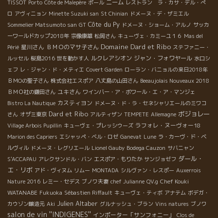
ニーム
TISSOT
Porto
Côte de Malepère
ポール
レストラン ラ・カサ・デル・ぺ
ロ
アヴィニョン
Minette Suzuki san
St Chinian
ドメーヌ・デ・ザミエル
Côte du Py
Sommelier Matsumoto san
GT
ドメーヌ・ショーム・アルノ
サッカ
ーワールドカップ2018年
宗像康雄
松岡さん
キューヴェ・カミーユ１６
Mas del
Domaine Dard et Ribo
星川さん
ＢＭＯのマサ子さん
Périé
ステファニー・
ルクレアシオン
ジャン・フォワヤール
ルッセル
桜島2016
世を動かす人
水口シ
ェフ
レ・ジャン・ド・メティエ
Covert Garden
ローラン・バニョルの来日2018年
ＢＭОの聖子さん
株式会社エスポア
八丈島の山田さん
Beeaujolais Nouveaux 2018
ユキさん
ＢＭＯ社の鎌田さん
ワインバー・ア・ボワール・エ・ア・マンジェ
カスティヨン
Bistro La Nautique
ドメーヌ・ド・ラ・セネシャリエールのミワコ
Dard et Ribo
ボジョレー
さん
オザミ東京
アルティザン
TEMPETE
Allemagne
ラフォレ・ヌーヴォー18
Village Arbois Pupillin
キューヴェ・プレッシウーズ
Marion des Capriers
エシャッペ・ベル・ロゼ
Ganevat
Lune
ラ・カーヴ・ド・ベ
ルヴィル
ドメーヌ・レグリエール
Lionel Gauby
Bodega Cauzon
サバニャン
ダール・
S'ACCAPAU
アレクサンドル・バン
エスポア・もりたか
サンジョゼフ
エ・リボ
アド・ヴィヌム
リムー
MONTADA
シルヴァン・レスポー
Auxerrois
Chef Kouki
Nature 2016
レミー・セデス
ブノワ夫妻
chef Julianne
QV.g
WATANABE
Fukuoka
Sébastien Riffault
キューヴェ・ティボ
アナテム
ボデガ・
Julien Altaber
カウゾン醸造元
Aki
グルナッシュ・ブラン
Vins natures
ブノワ
salon de vin ''INDIGENES''
インポーター「サンフォニー」
Clos de