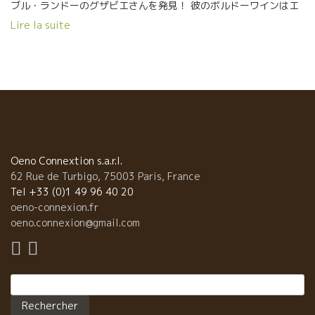
ブル・ランドーのグザビエさんを発見！ 彼のボルドーワインはエ
レガントで滑らか！ Grange Brûlée 08*グランジュ・ブリュレ08
Lire la suite
はとても飲みやすく、タンニンも軽くて綺麗に溶け込んでいるの
で、アペタイザーにはちょうどいい！本当にフルーツそのままを
感じさせてくれる一品です。 続いてMirambeau Papin 06*ミラン
ボ・パパン06はより骨格がありしっかりとしているワイン。フレ
ッシュさ 、そして綺麗な黒実のフルーツとスパイスの香りがマッ
チ！ Château Courrège 08 *シャト・クレージュ08はとても上
品！粘土石灰質のテロワールから引き出されるミネラル感と繊細
なタンニンが抜群！ 最後にCru La Gaillarde 08*クリュ・ラ・ガ
イヤルド08。これはミランボ・パパンの区画から選別された一番
Oeno Connextion s.a.r.l.
綺麗なブドウを使用して造られたキュベ。新樽100％で熟成され
62 Rue de Turbigo, 75003 Paris, France
て出来上がったワインは繊細なタンニンとパワフルさが！スパイ
Tel +33 (0)1 49 96 40 20
スや少々チョコレートの香りも漂い、長く残る後味が印象的でし
oeno-connexion.fr
た！ そして人に潰されながら 次の会場に歩いていったら 知ってい
oeno.connexion@gmail.com
る顔が・・・ それもそのはず、この前会社に来てくれたChâteau
Greysac*シャトー・グレサック！ ここのメドックも上品で飲みや
すい！ 特に2005年は綺麗な爽やかさが出ていて、香りも十分に開
Rechercher :
いているので美味しい！タンニンも滑らかになっており、今一番
飲み頃のワインです！ 同じキュベでも年代が違うとやっぱり味も
違う！ 2006年は骨格がとても綺麗でよりフルーティな感じが。し