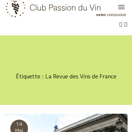
Skip
to
content
Étiquette :
La Revue des Vins de France
14
Mai