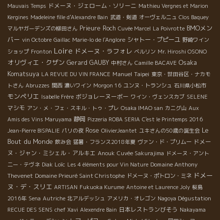
ドメーヌ・ジェローム・ソリーニ
Mauvais Temps
Mathieu Vergnes et Marion
Kergines
Madeleine fille d'Alexandre Bain
武道・剣道
オーヴェルニュ
Clos Baquey
BMOメン
Prieure Roch
マルヤガーデンズの柳田さん
Cuvée Marcel
La Poivrotte
バー
シャトー・プピーユ
vin Octobre
Gaillac
Marie-lo de l'Anglore
野崎ワイン
Loire
ドメーヌ・ラフォレ
ショップ
Fronton
ベルリン
Mr. Hiroshi OSONO
オリヴィエ・クザン
Osaka
Gerard GAUBY
中村さん
Camille BACAVE
Komatsuya
Manuel
Taipei
LA REVUE DU VIN FRANCE
東京・世田谷区・ナカモ
トさん
Abruzzes
関西
濃いワイン
Morgon 16
ユンヌ・トランシュ
石川県小松市
モンペリエ
ボジョレーヌーボー
Isabelle Frère
ワイン・ヴェンスカブ
SELENE
マシモ
アン・メ・フェ・スキル・トゥ・プレ
Osaka IMAO san
カニグ山
Aux
静岡
Amis des Vins Maruyama
Pizzeria ROBA SERIA
C'est le Printemps 2016
Le
Rose
Jean-Pierre BISPALIE
パリの夜
OlivierJeantet
ユキさんの50歳の誕生会
Bout du Monde
ドメー
飲み会
猛暑・フランス2018年夏
ヴァン・ド・プリムー
ヌ・ジャン・ミシェル・アルキエ
Anouk
Cuvée Sakurajima
ドメーヌ・アント
Loïc
Domaine Anthony
二ー・テヴネ
Diak
Les 4 éléments pour Vin Nature
ドメー
Thevenet
Domaine Prieuré Saint Christophe
ドメーヌ・ポトロン・ミネ
ヌ・デ・スリエ
ARTISAN
Fukuoka Kurume
Antoine et Laurence Joly
桜島
2016年
Sena
Autriche
北アルデッシュ
アメリカ・オレゴン
Nagoya Dégustation
日本レストランびそう
RECUE DES SENS
chef Xavi
Alexendre Bain
Nakayama