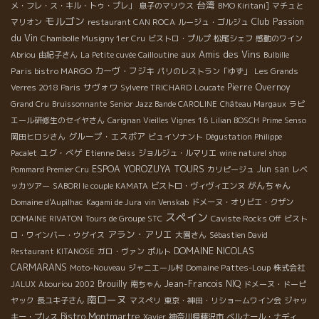
台湾
メ・フレ・ス・キル・トゥ・プレ」
息子のマリウス
BMO Kiritani]
マチュと
モルゴン
Club Passion
マリオン
restaurant CAN ROCA
ルージュ・ゴルジュ
du Vin
Chambolle Musigny 1er Cru
ビストロ・プルプ
松尾シェフ
感動のワイン
aux Amis des Vins
Abriou
由紀子さん
La Petite cuvée Cailloutine
Bulbille
Paris bistro MARGO
カーヴ・フジキ
パリのレストラン「ゆず」
Les Grands
サヴォワ
Pierre Overnoy
Verres 2018 Paris
Sylvere TRICHARD
Loucate
Grand Cru
Bruissonnante
Senior Jazz Bande CAROLINE
Château Margaux
ラピ
エール研修生のセイヤさん
Carignan Vieilles Vignes 16
Lilian BOSCH
Prime Senso
グループ・エスポア
岡田ヒロシさん
ビュイソナント
Dégustation Philippe
ユグ・べゲ
Pacalet
Etienne Deiss
ジョルジュ・ルマリエ
wine naturel shop
ESPOA YOROZUYA TOURS
Jun san
Pommard Premier Cru
カリピージュ
レベ
がんちゃん
ッカツアー
SABORI le couple KAMATA
ビストロ・ヴィヴィエンヌ
Domaine d'Aupilhac
Kagami de Jura
vin Venskab
ドメーヌ・オリビエ・クザン
スペイン
DOMAINE RIVATON
Tours de Groupe STC
Caviste Rocks Off
ビスト
アラン・アリエ
ロ・ワインバー・ウグイス
大園さん
Sébastien David
DOMAINE NICOLAS
Restaurant KITANOSE
ガロ・ヴァン
ポルト
CARMARANS
Domaine Pattes-Loup
Moto-Nouveau
ジャニエール村
株式会社
Brouilly
Jean-Francois NIQ
JALUX
Abouriou 2002
南ちゃん
ドメーヌ・ドーピ
南ローヌ
ヤック
長ユキ子さん
マスぺリ
東京・神田・リショームワイン会
ジャッ
Bistro Montmartre
キー・プレス
Xavier
神奈川県藤沢市
ベルナール・ナディ