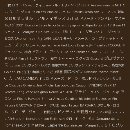
下君
ロゼ・ぺタール
ヴィニョーブル・エリアン・ダ・ロス
Anniversaire de Mr ITO
R2L'O
ポ・ダンヌ
Salon des Vins de Jura
47 Ricards Okada san
フロントン
新年
オリオル・アルティギャス
Bistrot
ドメーヌ・アンドレ・オステ
2018年
ルタグ
2021
Domaine Sabre
Importateur Symphonie Dégustation2017
Breze 11
ブルゴーニュ・グランクリュ
シェフ・丈
Beaujolais Nouveau2017
ジャック・
Okonomiyaki Kiji SANTEKAN
ドメーヌ・ラ・プティット・べ
セロス
モーリ
ニューズ
アブリュー
Rouge Feuille de Paul Louis Eugène 94
Trouillas
FOODAL
マ
ビストロ・アトリエ
チュ
ワイン小売店
To-han Ishibashi san
ラ・カーブ・デス
プロヴァン
シャトー・エグイユ
テザルグ
film
パリレストラン・奏で
Cossard
ス
Lurons
シルヴァン・レスポ
東京六本木
シルヴァン・ディティエール
築地の魚
南スペイン
Go san
台北在住の加藤さん
みどり酒屋
Domaine Potron Minet
CHÂTEAU CAMBON
ドメーヌ・ド・ラ・ボルド
ドウロ
ヴァンサン・ガレタ
Le Clos des Oliviers
Jean-Michel Lasbouygues
Cauzon
VINEXPO
Vin RITA
マラガ
ア
Rebecca
Languedoc Assignan
Nouvel An 2018
ニュイタージュ
Rouge
ラン
La Pioche Hayashi Shinya
Arnaud Combier
histoire de Bistros de Vin
Nature
GAR'O'VIN
クロード・アリエ
Importateur BARBARA
タヴェル・ロゼ
ビオディナミ栽培
ル・クロ・デ・ジャール
竹間さん
ヴァランスの星レストラ
Domaine de la
ン”カシェット
Nonura Unison Fujiki san
クロ・ド・ヴージョ
Mathieu Lapierre
ＳＴＣグル
Romanée-Conti
Domaine Jean Maupertuis