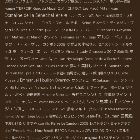
ラファエル・シャンピエ
2001
カウゾン醸造元
モルゴン2017年
ボルドー夜景
roman 'TERROIR'
Gaec du Mazel
エメ・コメラス
Les Maoù
Mitani-san
Domaine de la Sénèchalière
ラ・ルース
vin WA
九州・福岡試飲会・セミ
Seine
ナー
カリム
シャトー・ロック・フォール
チボー
ドメーヌ・デ・メゾン・ブ
リュレ
6 Pieds sur Terre
ドメーヌ・シャルロット・バテ
JR Freshness Akayama
マルク・ぺノ
エリ
san
Mathieu et Marion
赤ワイン
Takayama san
Nuitage
ック・ド・スーザ
オザミの小松さん
ル・カンボン2008
セバスチャン・デルヴ
Lady Chassera 2017
西南部
ボ
ィユ
ラ・ヴリーユ・エ・ル・パピヨン
Vincent
ジョレ・ヌーヴォー
Ueda Ayumi san
Nyctalopie
Domaine de la Roche Buissière
美味しい～～！
France Gonzalvez
Paul
Le Clos Fantine
夢キチ
Sudiste
Bien
Boire en Beaujolais
クロス・ロード社の有馬さん
嬉しい
飯田橋メリメロ
Cuvée
Emmanuel Houillon Overnoy
Plussard
サンフォニー社
Sakagami
ル・タン・デ
Chablis
メ
Histoire du vin francais
Bistrot Atelier
フー・デュ・ボージョ
サぺ
自然派ワイン
野村ユニソン社長
ルリ・ポぺト
坂田夫妻
Minette Sano san
キ
ワイン見本市「アンディ
ンタ・ド・ナポル
Millésime Bio 2019
へニングさん
ジェンヌ」
ドメーヌ・ル・スカラベ
長崎
マルゴ・グループ
Bâteau Mouche à
鹿児島
Jean-Paul Daumen
Tokyo
Dynamitage
Louvre
岩井さん
ピュピラン村
中湊しげる
いまでや
son fils Pierre
Le Cambon 2008
レストラン・ヨットクラブ
ESPOA Yorozuya
chef Frederic
M et Mme Benoit
CPV TOURS
ラ・ヴィエルジ
Sakurajima
ュ・ルージュ
エル・ルンベロ
グラン・ラルグ
セバスチャン・リフォ