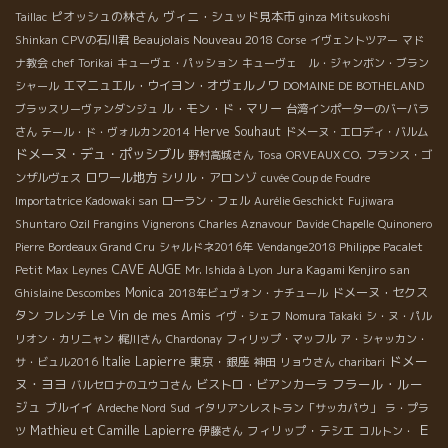
ピオッシュの林さん
ヴィニ・シュッド見本市
Taillac
ginza Mitsukoshi
Beaujolais Nouveau 2018
Shinkan
CPVの石川君
Corse
イヴェントツアー
マド
ナ教会
chef Torikai
キューヴェ・パッション
キューヴェ ル・ジャンボン・ブラン
エマニュエル・ウイヨン・オヴェルノワ
シャール
DOMAINE DE BOTHELAND
ル・モン・ド・マリー
ブラッスリーヴァンダンジュ
台湾インポーターのバーバラ
Herve Souhaut
さん
テール・ド・ヴォルカン2014
ドメーヌ・エロディ・バルム
ドメーヌ・デュ・ポッシブル
野村高城さん
Tosa
ORVEAUX CO.
フランス・ゴ
ロワール地方
シリル・アロンゾ
ンザルヴェス
cuvée Coup de Foudre
Importatrice Kadowaki san
ローラン・フェル
Aurélie Geschickt
Fujiwara
Shuntaro
Ozil Frangins Vignerons
Charles Aznavour
Davide Chapelle
Quinonero
Pierre
Bordeaux Grand Cru
シャルドネ2016年
Vendange2018 Philippe Pacalet
CAVE AUGE
Jura Kagami Kenjiro san
Petit Max
Leynes
Mr. Ishida à Lyon
Monica
ドメーヌ・セクス
Ghislaine Descombes
2018年ビュヴォン・ナチュール
Le Vin de mes Amis
タン
フレンチ
イヴ・シェフ
Nomura Takaki
シ・ヌ・パル
リオン・カリニャン
梶川さん
Chardonay
フィリップ・マッフル
ア・シャッカン・
ドメー
Italie
Lapierre
東京・銀座
サ・ビュル2016
神田
リョウさん
charibari
ヌ・ヨヨ
フラール・ルー
ビストロ・ビアンカーラ
バルセロナのユウコさん
ジュ
ブルイイ
Sud
Ardeche Nord
イタリアンレストラン「サッカパウ」
ラ・プラ
Ｅ
Mathieu et Camille Lapierre
フィリップ・テシエ
ツ
伊藤さん
コルトン・