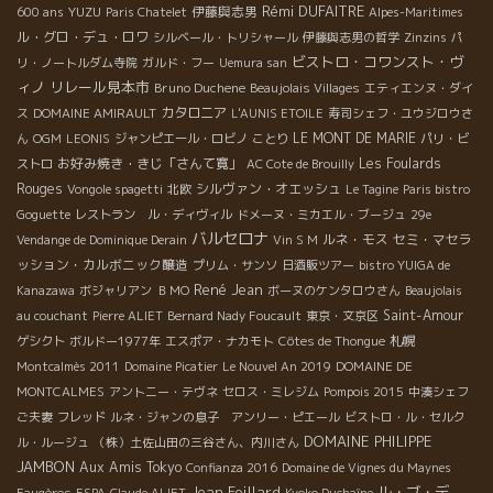
Rémi DUFAITRE
YUZU
伊藤與志男
600 ans
Paris Chatelet
Alpes-Maritimes
ル・グロ・デュ・ロワ
シルベール・トリシャール
伊藤與志男の哲学
Zinzins
パ
ビストロ・コワンスト・ヴ
リ・ノートルダム寺院
ガルド・フー
Uemura san
ィノ
リレール見本市
Bruno Duchene
Beaujolais Villages
エティエンヌ・ダイ
カタロニア
ス
DOMAINE AMIRAULT
L'AUNIS ETOILE
寿司シェフ・ユウジロウさ
LE MONT DE MARIE
ん
OGM
LEONIS
ジャンピエール・ロビノ
ことり
パリ・ビ
お好み焼き・きじ「さんて寛」
Les Foulards
ストロ
AC Cote de Brouilly
Rouges
シルヴァン・オエッシュ
Vongole spagetti
北欧
Le Tagine
Paris bistro
Goguette
レストラン ル・ディヴィル
ドメーヌ・ミカエル・ブージュ
29e
バルセロナ
ルネ・モス
セミ・マセラ
Vendange de Dominique Derain
Vin S M
ッション・カルボニック醸造
プリム・サンソ
日酒販ツアー
bistro YUIGA de
René Jean
Kanazawa
ボジャリアン
ＢＭО
ボーヌのケンタロウさん
Beaujolais
Saint-Amour
au couchant
Pierre ALIET
Bernard Nady Foucault
東京・文京区
札幌
ゲシクト
ボルドー1977年
エスポア・ナカモト
Côtes de Thongue
Montcalmès 2011
Domaine Picatier
Le Nouvel An 2019
DOMAINE DE
MONTCALMES
アントニー・テヴネ
セロス・ミレジム
Pompois 2015
中湊シェフ
ご夫妻
フレッド
ルネ・ジャンの息子 アンリー・ピエール
ビストロ・ル・セルク
DOMAINE PHILIPPE
ル・ルージュ
（株）土佐山田の三谷さん、内川さん
JAMBON
Aux Amis Tokyo
Confianza 2016
Domaine de Vignes du Maynes
Jean Foillard
ル・ブ・デ