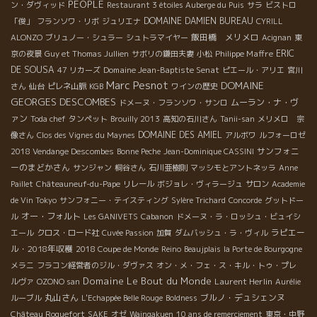
PEOPLE
ン・ダヴィッド
Restaurant 3 étoiles Auberge du Puis
サラ
ビストロ
ァンキーなボトルがズラリ・・・ とそこにDomaine de l’R*ドメ
DOMAINE DAMIEN BUREAU
「俊」
フランソワ・リボ
ジュリエナ
CYRILL
ーヌ・ド・レールという、シノンで自然ワインを造っている造り
飯田橋 メリメロ
ALONZO
ブリュノー・シュラー
シュトラマイヤー
Acignan
東
手さんを発見！ ラベルも可愛く、とても飲みやすい！3つのキュ
Philippe Maffre
ERIC
京の夜景
Guy et Thomas Jullien
サボリの鎌田夫妻
小松
ベを、5.5ヘクタールの畑で造っているFrédéric Sigonneau*フレ
DE SOUSA
Domaine Jean-Baptiste Senat
47 リカーズ
ピエール・アリエ
宮川
デリック・シゴノーさん。フルーティーで後味が長い！そして何
Marc Pesnot
DOMAINE
と言っても、どこでも誰とでも楽しめるようなワインの感覚がグ
さん
仙台
ピレネ山脈
KGB
ワインの歴史
GEORGES DESCOMBES
ー！ Une Fille de l’Air*ユンヌ・フィーユ・ド・レールはカベル
ムーラン・ナ・ヴ
ドメーヌ・フランソワ・サンロ
ネ・フラン100％使用。しかしこの品種独特の青っぽさが無く、
ァン
Toda chef
タンペット
Brouilly 2013
高知の石川さん
Tanii-san
メリメロ 宗
逆に飲みやすくてビックリ！砂と砂利と石灰と、様々なテロワー
DOMAINE DES AMIEL
像さん
Clos des Vignes du Maynes
アルボワ
ルフォーロゼ
ルからは繊細なミネラル感が！ Le Canal des Grands Pièces*
サンフォニ
2018 Vendange Descombes
Bonne Peche
Jean-Dominique CASSINI
ル・キャナル・デ・グラン・ピエスはカシスや野いちごの、しっ
ーのまどかさん
サンジャン
桐谷さん
石川亜樹則
マッシモとアントネッラ
Anne
かりとした香りとまろやかな口当たり。3日間のみのマセラシオン
Paillet
Châteauneuf-du-Pape
リレール
ボジョレ・ヴィラージュ
サロン
Academie
を行い、とにかくブドウを楽しむために造ったワイン。 そして
de Vin Tokyo
サンフォニー・テイスティング
Sylère Trichard
Concorde
グットドー
Les Folies du Noyau vert*レ・フォリ・デュ・ノワイエ・ヴェー
オー・フォルト
ル
Les GANIVETS
Cabanon
ドメーヌ・ラ・ロッシュ・ビュイシ
ルは60年のカベルネを使用し、1年間樽熟成されたもの。より深
ラピエー
エール
クロス・ロード社
Cuvée Passion
加賀
ダムバッシュ・ラ・ヴィル
みがありしっかりとしたボリューム感が出ており上品。 という事
ル・2018年収穫
2018 Coupe de Monde
Reino
Beaujplais
la Porte de Bourgogne
で、知っている生産者は少なかったですが、色んなワインを試飲
メラニ
フラコン経営者のジル・ダヴァス
オン・メ・フェ・ス・キル・トゥ・プレ
でき、またもや勉強になる一日でした・・・！ Vignobles
Domaine Le Bout du Monde
Laurent Herlin
ルヴァ
OZONO san
Aurélie
Landeau のワインについてのお問い合わせは、大園までお願いし
丸山さん
ブルノ・デュシェンヌ
ルーブル
L'Echappée Belle Rouge
Boldness
ます： 株式会社サンフォニー Tl : 03-5565-5884 Fx : 03-5565-
Château Roquefort
SAKE
オゼ
Waingakuen
10 ans de remerciement
東京・中野