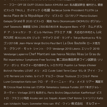
ー・フコー
OFF DE OUFF
OSAKA Daikin KIMURA san
名古屋試飲会
植村さん
銀座
小松屋
President FUJITA
ビストロ「PAUL」
ガイヤック
Barbecue Soirée
La
Place de la République
Bestia
パリ・ビストロ・ロバセリア
Marco Giuliani
Grand 8
Galapia
2020
ビストロ・岡田
Paris Okonomiyaki OKOMUSU
ボジョレ・
イヴ・カムドボル
chef Takemoto
東銀座 SOYA
2300年の杉の木
Bourgone Blanc
Loïc
ド
グラエナ
ア・シャッカン・サ・ビュル
Mathieu
大阪 大近社の木村さん
ROURE
BEAUJALIEN
ジュラ・サヴォワ
ロゼ・ランディ
Tokyo Bunkyo ku
モル
La Dive Bouteille
ゴン2016年
Jean-Marie Vergé
Bistro Paul Bert
ローヌ地方
ラ・グランド・モット
2018
シャント・クク
Vendange 2018 Léonis
エリック
Chef Mantani
Vendange Lapierre
Nicolas Réau
Le Grau du
Iode
Fabrice
Roi
第二回台湾自然派ワイン試飲会
Importateur Symphonie Free Tasting
リリ
アン・ボシェ
オルヴォー社の田中さん
トロカデロ
Pupillin
Le Temps d'Aimer
Bistrot Parcelles
LEVAT
メリ・メロ
Cuvée Soleil Terre Coeur
セレネ
プイイ・フィ
ッセ
Perriere Les Vielles
ルイック
マルゴー
Olivar
Toulouse
コンコルド
Pleine
ツアー
Lune
Conception Kato san
クロ・デ・ヴィーニュー・デュ・メイヌ
萬屋天
狗
Crosse Road Arima san
ESPOA Yamamasu
Izakaya Furabo
2017年ボジョレ・
ヌーヴォー
Vintage 2015
松井さん
Paris Bistro Dégustation
Kaefferkopf
ビス
Kato
トロ・フラコン2号店
Asuka san
Les toqués
Asami
Chef Konno
シャリバリ
san
株式会社 オルヴォー
Ishibashi Tours
Sommelier Hino san
オビ・ワイン