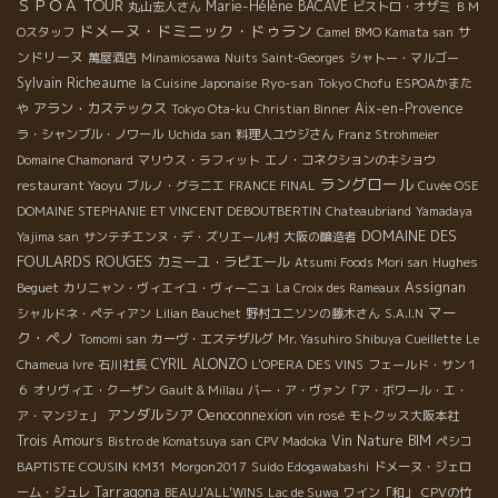
ＳＰＯＡ TOUR
Marie-Hélène BACAVE
丸山宏人さん
ビストロ・オザミ
ＢＭ
ドメーヌ・ドミニック・ドゥラン
サ
Оスタッフ
Camel
BMO Kamata san
ンドリーヌ
萬屋酒店
Minamiosawa
Nuits Saint-Georges
シャトー・マルゴー
Sylvain Richeaume
Ryo-san
la Cuisine Japonaise
Tokyo Chofu
ESPOAかまた
アラン・カステックス
Aix-en-Provence
や
Tokyo Ota-ku
Christian Binner
ラ・シャンブル・ノワール
Uchida san
料理人ユウジさん
Franz Strohmeier
Domaine Chamonard
マリウス・ラフィット
エノ・コネクションのキショウ
ラングロール
restaurant Yaoyu
ブルノ・グラニエ
FRANCE FINAL
Cuvée OSE
DOMAINE STEPHANIE ET VINCENT DEBOUTBERTIN
Chateaubriand
Yamadaya
DOMAINE DES
Yajima san
サンテチエンヌ・デ・ズリエール村
大阪の醸造者
FOULARDS ROUGES
カミーユ・ラピエール
Hughes
Atsumi Foods Mori san
Beguet
Assignan
カリニャン・ヴィエイユ・ヴィーニュ
La Croix des Rameaux
マー
シャルドネ・ペティアン
Lilian Bauchet
野村ユニソンの藤木さん
S.A.I.N
ク・ペノ
Tomomi san
カーヴ・エステザルグ
Mr. Yasuhiro Shibuya
Cueillette
Le
CYRIL ALONZO
Chameua Ivre
石川社長
L'OPERA DES VINS
フェールド・サン１
６
オリヴィエ・クーザン
Gault & Millau
バー・ア・ヴァン「ア・ボワール・エ・
アンダルシア
Oenoconnexion
ア・マンジェ」
vin rosé
モトクッス大阪本社
Trois Amours
Vin Nature BIM
Bistro de Komatsuya san
CPV Madoka
ペシコ
BAPTISTE COUSIN
KM31
Morgon2017
Suido Edogawabashi
ドメーヌ・ジェロ
Tarragona
ーム・ジュレ
BEAUJ'ALL'WINS
Lac de Suwa
ワイン「和」
CPVの竹