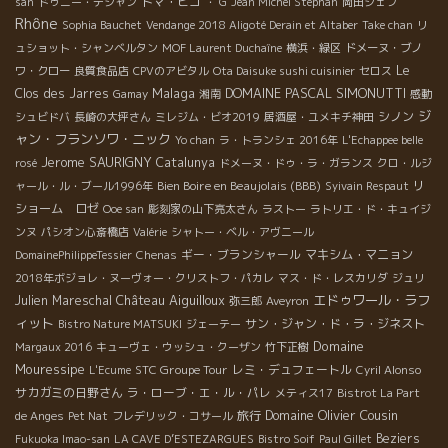
トマ・ピコ
san
ドゥニー・デシャン
・ G
Jean Michel Stephan
岡田シェフ
Rhône
Sophia Bauchet
Vendange 2018 Aligoté Derain et Altaber
Take chan
リ
ュショット・シャンベルタン
MOF Laurent Duchaîne
横浜・緑区
ドメーヌ・ブノ
Le
ワ・クロー
良質食品店
CPVのアビタル
Ota Daisuke sushi cuisinier
セロス
Malaga
DOMAINE PASCAL SIMONUTTI
Clos des Jarres
Gamay
湘南
感動
ジ
シノン
シュビドバ
長崎の大坪さん
ミレジム・ビオ2019
居酒屋・ユメキチ神田
ャン・フランソワ・ニック
Yo chan
ラ・トランシェ 2016年
L'Echappee belle
Jerome SAURIGNY
Catalunya
rosé
ドメーヌ・ドゥ・ラ・ガランス
クロ・ルジ
Bien Boire en Beaujolais (BBB)
リ
ャール・ル・ブール1996年
Syivain Respaut
ショーム ロゼ
Ooe san
彫刻家の山下亮太さん
ラストー
ラトリエ・ド・キュイジ
ンヌ
パシオン心斎橋店
Valérie
シャトー・ベル・アヴニール
ギー・ブランシャール
マキシム・マニョン
DomainePhilippeTessier
Chenas
2018年ボジョレ・ヌーヴォー・クリストフ・パカレ
マス・ド・レスカリダ
ジュリ
Château Aiguilloux
エドゥワール・ラフ
Julien Mareschal
弥三郎
Aveyron
ィット
サン・ジャン・ド・ラ・ジネスト
Bistro Nature MATSUKI
ジェーテー
Domaine
Margaux 2016
キューヴェ・ウッシュ・クーザン
竹下正樹
Mouressipe
STC Groupe Tour
レミ・デュフェートル
L'Ecume
Cyril Alonso
サカガミの日野さん
ラ・ローブ・エ・ル・パレ
メティス17
Bistrot La Part
Domaine Olivier Cousin
旅行
de Anges
Pet Nat
フレデリック・コサール
Beziers
Fukuoka Imao-san
LA CAVE D’ESTEZARGUES
Bistro Soif
Paul Gillet