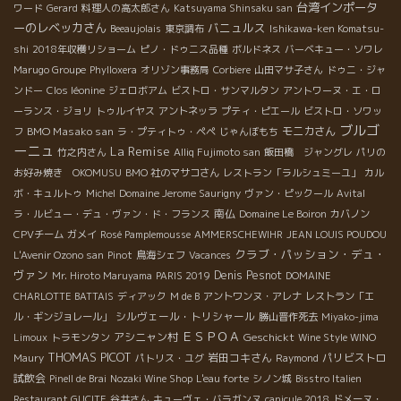
台湾インポータ
ワード
Gerard
料理人の高太郎さん
Katsuyama Shinsaku san
ーのレベッカさん
バニュルス
Beeaujolais
東京調布
Ishikawa-ken Komatsu-
shi
2018年収穫リショーム
ピノ・ドゥニス品種
ボルドネス
バーベキュー・ソワレ
Marugo Groupe
Phylloxera
オリゾン事務局
Corbiere
山田マサ子さん
ドゥニ・ジャ
ンドー
Clos léonine
ジェロボアム
ビストロ・サンマルタン
アントワーヌ・エ・ロ
ーランス・ジョリ
トゥルイヤス
アントネッラ
プティ・ピエール
ビストロ・ソワッ
ブルゴ
BMO Masako san
モニカさん
フ
ラ・プティトゥ・ペペ
じゃんぼもち
ーニュ
La Remise
竹之内さん
Alliq Fujimoto san
飯田橋 ジャングレ
パリの
お好み焼き OKOMUSU
BMO 社のマサコさん
レストラン「ラルシュミーユ」
カル
ボ・キュルトゥ
Michel
Domaine Jerome Saurigny
ヴァン・ピックール
Avital
南仏
ラ・ルビュー・デュ・ヴァン・ド・フランス
Domaine Le Boiron
カバノン
CPVチーム
ガメイ
Rosé Pamplemousse
AMMERSCHEWIHR
JEAN LOUIS POUDOU
クラブ・パッション・デュ・
L'Avenir Ozono san
Pinot
鳥海シェフ
Vacances
ヴァン
Denis Pesnot
Mr. Hiroto Maruyama
PARIS 2019
DOMAINE
CHARLOTTE BATTAIS
ディアック
M de B
アントワンヌ・アレナ
レストラン「エ
シルヴェール・トリシャール
ル・ギンジョレール」
勝山晋作死去
Miyako-jima
ＥＳＰＯＡ
アシニャン村
Geschickt
Limoux
トラモンタン
Wine Style WINO
THOMAS PICOT
岩田コキさん
パリビストロ
Maury
パトリス・ユグ
Raymond
試飲会
Pinell de Brai
Nozaki Wine Shop
L'eau forte
シノン城
Bisstro Italien
Restaurant GUCITE
谷井さん
キューヴェ・バラガンヌ
canicule 2018
ドメーヌ・