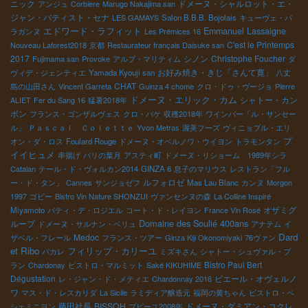
ニック
ドメーヌ・シャルロット・エ・
アンジュ
Corbiere
Marugo Nakajima san
ジャン・バティスト・セナ
LES GAMAYS
Salon B.B.B. Bojolais
キューヴェ・バ
エドワード・ラフィット
Emmanuel Lassaigne
ラガンヌ
Les Prémices 16
C'est le Printemps
Nouveau Laforest2018
京都
Restaurateur français Daisuke san
2017
シノン
Christophe Foucher
Fujimama san
Provoke
アルプ・マリティム
ダ
お好み焼き・きじ「さんて寛」
ヴィデ・ジェンティエ
Yamada Kyouji san
八丈
CHAT
島の山田さん
Vincent Garreta
Guinza 4 chome
クロ・ドゥ・ヴージョ
Pierre
ドメーヌ・エリック・カム
シャトー・カン
ALIET
Fer du Sang 16
猛暑2018年
ボン
フランス・ゴンザルヴェス
クロ・バケ
収穫2018年
ワインバー「ル・サンセー
ル」
Ｐａｓｃａｌ Ｃｏｌｅｔｔｅ
Yvon Metras
渥美フーズ
ヴィニョブル・エリ
プ
オン・ダ・ロス
Foulard Rouge
ドメーヌ・オベルノワ・ウイヨン
トラモンタン
イイヒュメ
串揚げ
パリの葉月
アスティ町
ドメーヌ・リショーム 1989年シラ
Catalan
テール・ド・ヴォルカン2014
GINZA 6
息子のマリウス
レストラン「フル
ルフォロゼ
ー・ド・タン」
Cannes
サンジョゼフ
Mas Lau Blanc
カンヌ
Morgon
1997
ゴビー
Bistro Vin Nature SHONZUI
ヴァンセンヌの森
La Colline Inspiré
オザミグ
Miyamoto
パティ・デ・ロジエル
コート・ド・レイヨン
France Vin Rosé
Domaine des Soulié 400ans
ループ
ドメーヌ・サルナン・ベリュ
アナテム
イ
Dard
Medoc
ザベル・フレール
フランス・ツアー
Ginza Kiji Okonomiyaki
76ヴァン
et Ribo
フィリップ・カリーユ
パカレ
ミズキさん
シャトー・シュヴァル・ブ
Bistro Paul Bert
ラン
Chardonay
ビストロ・マルミット
Saké KIKUHIME
Dégustation
ピエール・オヴェルノ
レ・ジャン・ド・メティエ
Chardonnay 2016
ワ
マス・ド・レスカリダ
La Sicile
ラミディア醸造元
福岡の黄ちゃん
ビストロ・ペ
藤田社長
BISSOH
ドメーヌ・ダミアン・コクレ
シェミニヨン
プピーユ2008年