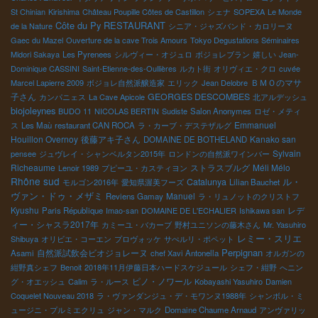
St Chinian
Kirishima
Château Poupille Côtes de Castillon
シェナ
SOPEXA
Le Monde
Côte du Py
RESTAURANT
de la Nature
シニア・ジャズバンド・カロリーヌ
Gaec du Mazel
Ouverture de la cave Trois Amours
Tokyo Degustations Séminaires
Midori Sakaya
Les Pyrenees
シルヴィー・オジュロ
ボジョレブラン
嬉しい
Jean-
Dominique CASSINI
Saint-Etienne-des-Oullières
ルカト街
オリヴィエ・クロ
cuvée
ＢＭＯのマサ
Marcel Lapierre 2009
ボジョレ自然派醸造家
エリック
Jean Delobre
子さん
GEORGES DESCOMBES
カンパニェス
La Cave Apicole
北アルデッシュ
biojoleynes
BUDO 11
NICOLAS BERTIN
Sudiste
Salon Anonymes
ロゼ・メティ
Emmanuel
ス
Les Maù
restaurant CAN ROCA
ラ・カーブ・デステザルグ
Houillon Overnoy
後藤アキ子さん
Kanako san
DOMAINE DE BOTHELAND
Sylvain
pensee
ジュヴレイ・シャンベルタン2015年
ロンドンの自然派ワインバー
Richeaume
ストラスブルグ
Méli Mélo
Lenoir 1989
プピーユ・カスティヨン
Rhône sud
Catalunya
ル・
モルゴン2016年
愛知県渥美フーズ
Lilian Bauchet
ヴァン・ドゥ・メザミ
Manuel
Reviens Gamay
ラ・リュノットのクリストフ
Kyushu
レデ
Paris République
Imao-san
DOMAINE DE L'ECHALIER
Ishikawa san
ィー・シャスラ2017年
カミーユ・バカーブ
野村ユニソンの藤木さん
Mr. Yasuhiro
レミー・スリエ
Shibuya
オリビエ・コーエン
プロヴォッケ
サぺルリ・ポペット
Perpignan
自然派試飲会ビオジョレーヌ
Asami
chef Xavi
Antonella
オルガンの
紺野真シェフ
Benoit
2018年11月伊藤日本ハードスケジュール
シェフ・紺野
へニン
ピノ・ノワール
グ・オエッシュ
Calim
ラ・ルース
Kobayashi Yasuhiro
Damien
Coquelet Nouveau 2018
ラ・ヴァンダンジュ・デ・モワンヌ1988年
シャンボル・ミ
ュージニ・プルミエクリュ
ジャン・マルク
Domaine Chaume Arnaud
アンヴァリッ