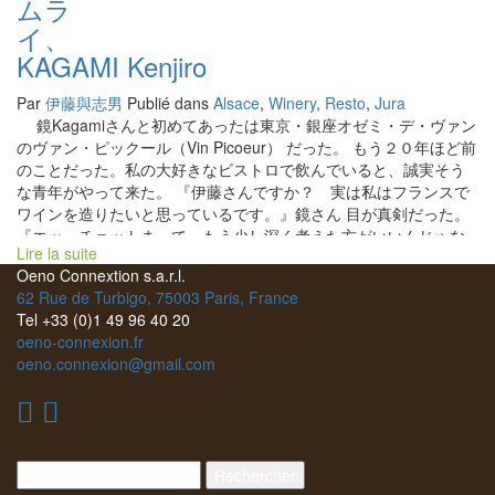
ムラ
イ
KAGAMI Kenjiro
Par
伊藤與志男
Publié dans
Alsace
,
Winery
,
Resto
,
Jura
鏡Kagamiさんと初めてあったは東京・銀座オゼミ・デ・ヴァン
のヴァン・ピックール（Vin Picoeur） だった。 もう２０年ほど前
のことだった。私の大好きなビストロで飲んでいると、誠実そう
な青年がやって来た。 『伊藤さんですか？ 実は私はフランスで
ワインを造りたいと思っているです。』鏡さん 目が真剣だった。
『エッ、チョットまって、もう少し深く考えた方がいいんじゃな
Lire la suite
い。』私 『はい、考えて、もう会社を辞めてしまいました。』鏡
Oeno Connextion s.a.r.l.
さん あまりにも真剣さに驚いた私。 それから、しばらくしてフラ
62 Rue de Turbigo, 75003 Paris, France
ンスにやって来た。 アルザスのBruno Shchuellerシュレールのと
Tel +33 (0)1 49 96 40 20
ころで１０年修業。 シュレール醸造の栽培をお父さんのGerardジ
oeno-connexion.fr
ェラールと一緒にシュレールの畑を磨きあげてきた。 畑仕事の最
oeno.connexion@gmail.com
高の仕事師ジェラールさんに学んだことは凄い経験になったと思
う。 そして、ジュラ地方にやってきて真剣勝負が始まった。 一遍
の詩となるようなジュラ地方のミクロクリマとの戦いが８年間続
いている。 地球温暖化の影響が最も顕著に出ているミクロクリ
マを持つジュラ地方。 その中でも、ジュラ南部に位置する特殊な
Rechercher :
微気象をしなえている。 特別に繊細なワインができる土壌でもあ