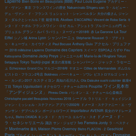
Lapierre
Bien Boire en Beaujolais (BBB)
Paul Louis Eugene
アカデミー・
ド・ヴァン・東京
フランスワインの歴史
Nakaminato Shigeru san
ラ・ルビュー・
デュ・ヴァン・ド・フランス
リュショット・シャンベルタン
大分の俊さん
ジャン
ヌ・ダルクとシャルル７世
能登半島
Akoibon
S'ACCAPAU
Vincent de Roba Seria
キ
ンタ・ド・ナポル
フランスワイン・ロゼ
カム・アシュトラ
ブルゴーニュの門
ル・
グラン・ルパ
La Tour
ブリュエル
ラパリュ・ヌーヴォー2018年
赤
La Garonne
シャンパーニュ
Eiffel
Lyon
シノン城
Arima
Stéphanie Roussel
ラ・プティト
アクセル・プリュファ
ゥ・キューヴェ・カイウティヌ
Paul Bocuse
Anthony Guix
ー
Domaine des Capriers
2018 millésime Lapierre
スイーツ
ESPOAよろずや
Feu
Domaine Jacky Preys
Katsuyama
ジャニエール村
Marie-lo de l'Anglore
Tokyo
Tokyo Tsukiji-jogai
シャンパーン・ジャック・ラセーニ
Setagaya
東京の屋形船
ュ
Echezeaux Grand Cru
マルゴー2016年
ヤオユー
Côtes de Marmandais
ポムロル
ビストロ・フラコン2号店
Boldness
バーベキュー・ソワレ
ビストロマルゴ
シャト
カスティヨン
ー・カンボン2017
高知の石川さん
Ota Daisuke sushi cuisinier
銀座4
ワイン見本市
Tokyo Uguisudani
Poupille
丁目
オクセロワ・ナチュール2016
「アンディジェンヌ」
Pineau Denis
パシオン・エ・ナチュール心斎橋店
シードル
Chiristophe pacalet Beaujolais Nouveau 2018
ラトリエ・ド・キュイジンヌ
ジャン・ミッシェル・ステファン
アブリウ2002年
ドメーヌ・ステファニー・エ・ヴ
Importateur AVENIR
ァンサン・デブベルタン
ボージョロワーズ
長女のマドレーヌ
ドメーヌ・ド・
ちゃん
Bistro OKADA
キンタ・ド・カリーユ
エルヴェ・スオ
ラ・セネシャリエール
Ivo Ferreira
Jordy
諏訪
サン・ジョゼフ
ラ・ベスティ
Montmartre
Maison Pierre Overnoy
Geschickt
ア
藤丸
Bistro FLACON - 2
Paris
Domaine
ブルイイ
レ・ぺニタント
セ・ル・ヴァン
キューヴェ・ブー