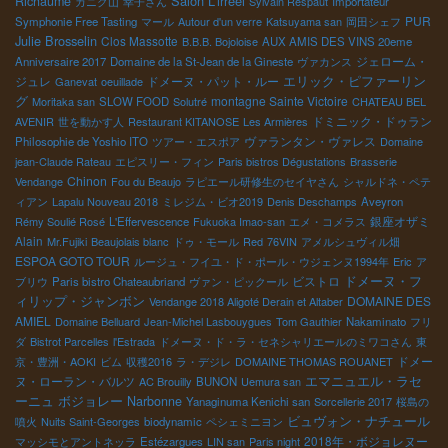
Salon L'irréel
Richaume
カニグ山
幸子さん
Syivain Respaut
Importateur
PUR
Symphonie Free Tasting
マール
Autour d'un verre
Katsuyama san
岡田シェフ
Julie Brosselin
Clos Massotte
B.B.B. Bojoloise
AUX AMIS DES VINS 20eme
ジェローム・
Anniversaire 2017
Domaine de la St-Jean de la Gineste
ヴァカンス
エリック・ピファーリン
ジュレ
ドメーヌ・パット・ルー
Ganevat
oeuillade
グ
montagne Sainte Victoire
Moritaka san
SLOW FOOD
Solutré
CHATEAU BEL
ドミニック・ドゥラン
AVENIR
世を動かす人
Restaurant KITANOSE
Les Armières
ヴァランタン・ヴァレス
Philosophie de Yoshio ITO
ツアー・エスポア
Domaine
jean-Claude Rateau
エピスリー・フィン
Paris bistros Dégustations
Brasserie
Chinon
Vendange
Fou du Beaujo
ラピエール研修生のセイヤさん
シャルドネ・ペテ
ィアン
Lapalu Nouveau 2018
ミレジム・ビオ2019
Denis Deschamps
Aveyron
銀座オザミ
Rémy Soulié Rosé
L'Effervescence
Fukuoka Imao-san
エメ・コメラス
Alain
Mr.Fujiki
Beaujolais blanc
ドゥ・モール
Red
76VIN
アメルシュヴィル畑
ESPOA GOTO TOUR
ルージュ・フイユ・ド・ポール・ウジェンヌ1994年
Eric
ア
ビストロ
ドメーヌ・フ
ブリウ
Paris bistro Chateaubriand
ヴァン・ピックール
ィリップ・ジャンボン
DOMAINE DES
Vendange 2018 Aligoté Derain et Altaber
AMIEL
Domaine Belluard
Jean-Michel Lasbouygues
Tom Gauthier
Nakaminato
フリ
ダ
Bistrot Parcelles
l'Estrada
ドメーヌ・ド・ラ・セネシャリエールのミワコさん
東
ドメー
京・豊洲・AOKI
ビム
収穫2016
ラ・デジレ
DOMAINE THOMAS ROUANET
エマニュエル・ラセ
ヌ・ローラン・バルツ
AC Brouilly
BUNON
Uemura san
ーニュ
ボジョレー
Narbonne
Yanaginuma Kenichi san
Sorcellerie 2017
桜島の
ビュヴォン・ナチュール
噴火
Nuits Saint-Georges
biodynamic
ペシェミニヨン
2018年・ボジョレヌー
マッシモとアントネッラ
Estézargues
LIN san
Paris night