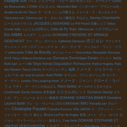
Espagne Sud
ジェラール・ゴビー
アルル
2017年ボジョレ・ヌーヴォー
Corton
L'irréel
がんちゃん
les Bressandes
Alexendre Bain
インポーター「アヴニール社」
ラ・ピオッシュの林さん
Academie de Vin Tokyo
ドメーヌ・ド・モンカルメス
Gevrey-Chambertin
Takezawa san
Takema-san
ラ・タルバルド醸造元
中山さん
JACQUES LASSAIGNE
ニースのオリヴィエ
Le P'tit Pinard
宗像シェフ
Seiya
Côte de Py
Yoyo
トロワザムール
Cuvée Voilà
ソムリエの日野さん
Villefranche
Eric KAMM
DOMAINE FREDERIC ET ARNAUD
エスポア・しんかわ
ボジョレ
GESCHICKT
フー・デュ・ボージョ
Catherine Deneuve
マクシマス
サンジャン
メティス17
シレックス
ル・タン・デメ
ザ・コンコルド・ワイン・クラ
Côte de Brouilly
ブ
philosophie
ボジョレーォー
Descombes Beaujolais Nouveau
Domaine Dominique Derain
Iwata
2018
Tokyo Shibuya Koutarou san
ゲシクト
Koki san
Tokyo Kanda Dégustation Richeaume
ルーツ66
Patrice Hughes
Patis
ドメーヌ・ジェラール・シ
福岡
des Rosiers
Tokyo Ota-ku
チーズフォンデュ
ュレール
Axel Prüfer
vin rosé et somen
タヴェル・ヴァンタージュ15
ロペラ・
ドメーヌ・ジャン・クロード・ラパ
デ・ヴァン
London The Laughing Heart
リュ
Rémi Sédès
アザミ・デ・ヴァンの丸山さん
ボーヌのケンタロウさん
エスカルポレット
Louforosé
Domaine Gauby
Sainte Victoire
世界遺産
ビス
Domaine
トロ・アン・ジュール
オリゾン事務局
DOMAINE CHRISTIAN BINNER
Laurent Barth
アレ・レ・ヴェール
LOU CARIGNAN
BMO Yamada san
ガルド・
Christophe Pacalet
フー
Fukuoka Kurume
VINI JAPON
ラ・プティトゥ・ペペ
ジャッキー・プレス
俊さん
Bistrot La Part de Anges
有馬
コート・デュ・ローヌ
ボ
ジョレ・ヴィラージュ
バトン・板垣さん
L'eau forte
DOMAINE STEPHANIE ET
エスポア・ゴトーツアー
VINCENT DEBOUTBERTIN
Pot d'Anne
フロントン
サ