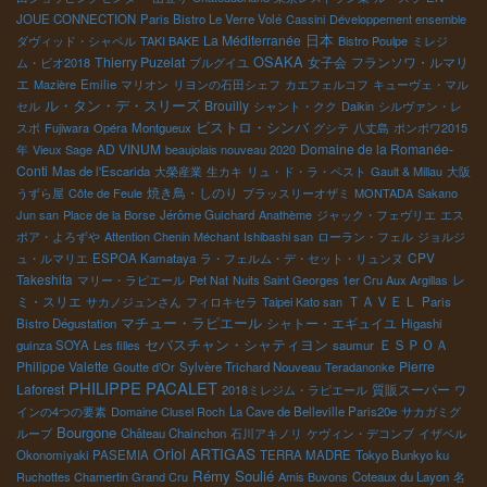
JOUE CONNECTION
Paris Bistro Le Verre Volé
Cassini
Développement ensemble
日本
La Méditerranée
ダヴィッド・シャペル
TAKI BAKE
Bistro Poulpe
ミレジ
OSAKA
Thierry Puzelat
女子会
フランソワ・ルマリ
ム・ビオ2018
ブルグイユ
エ
Mazière
Emilie
マリオン
リヨンの石田シェフ
カエフェルコフ
キューヴェ・マル
ル・タン・デ・スリーズ
Brouilly
セル
シャント・クク
Daikin
シルヴァン・レ
ビストロ・シンバ
スポ
Fujiwara
Opéra
Montgueux
グシテ
八丈島
ポンポワ2015
AD VINUM
Domaine de la Romanée-
年
Vieux Sage
beaujolais nouveau 2020
Conti
Mas de l'Escarida
大榮産業
生カキ
リュ・ド・ラ・ペスト
Gault & Millau
大阪
焼き鳥・しのり
うずら屋
Côte de Feule
ブラッスリーオザミ
MONTADA
Sakano
Jun san
Place de la Borse
Jérôme Guichard
Anathème
ジャック・フェヴリエ
エス
ポア・よろずや
Attention Chenin Méchant
Ishibashi san
ローラン・フェル
ジョルジ
CPV
ュ・ルマリエ
ESPOA Kamataya
ラ・フェルム・デ・セット・リュンヌ
Takeshita
レ
マリー・ラピエール
Pet Nat
Nuits Saint Georges 1er Cru Aux Argillas
ＴＡＶＥＬ
ミ・スリエ
サカノジュンさん
フィロキセラ
Taipei Kato san
Paris
マチュー・ラピエール
シャトー・エギュイユ
Bistro Dégustation
Higashi
セバスチャン・シャティヨン
ＥＳＰＯＡ
guinza SOYA
Les filles
saumur
Philippe Valette
Pierre
Goutte d’Or
Sylvère Trichard Nouveau
Teradanonke
PHILIPPE PACALET
Laforest
質販スーパー
2018ミレジム・ラピエール
ワ
インの4つの要素
Domaine Clusel Roch
La Cave de Belleville Paris20e
サカガミグ
Bourgone
ループ
Château Chainchon
石川アキノリ
ケヴィン・デコンブ
イザベル
Oriol ARTIGAS
Okonomiyaki PASEMIA
TERRA MADRE
Tokyo Bunkyo ku
Rémy Soulié
Ruchottes Chamertin Grand Cru
Amis Buvons
Coteaux du Layon
名