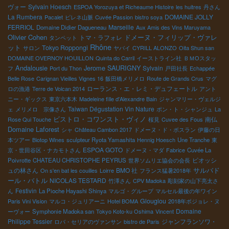
ヴォー
Sylvain Hoesch
ESPOA Yorozuya et Richeaume Histoire
les huitres
丹さん
La Rumbera
DOMAINE JOLLY
Pacalet
ピレネ山脈
Cuvée Passion
bistro soya
FERRIOL
Marseille
Domaine Didier Dagueneau
Aux Amis des Vins Maruyama
Olivier Cohen
トマ・ラフォレ
ドメーヌ・フィリップ・ヴァレ
タンペット
Rhône
ット
Tokyo Roppongi
サロン
ヤバイ
CYRILL ALONZO
Oita Shun san
DOMAINE OVERNOY HOUILLON
Quinta do Carril
イーストライン社
ＢＭОスタッ
Andalousie
Jerome SAURIGNY
Sylvain
フ
Port du Thon
戸田社長
Echappée
Belle Rose
Carignan Vieilles Vignes 16
飯田橋メリメロ
Route de Grands Crus
マグ
ローランス・エ・レミ・デュフェートル
ロの漁港
Terre de Volcan 2014
アント
ニー・ギックス
東京六本木
Madeleine fille d'Alexandre Bain
ジャンマリー・ヴェルジ
Taiwan Dégustation Vin Nature
ェ
メリメロ 宗像さん
ポン・ト・シャンジュ
La
ビストロ・コワンスト・ヴィノ
南仏
Rose Qui Touche
桜見
Cuvee des Fous
Domaine Laforest
シャ
Château Cambon 2017
ドメーヌ・ド・ボスラン
伊藤の日
本ツアー
Biotop Wines
sculpteur Ryota Yamashita
Hennig Hoesch
Une Tranche
東
ESPOA GOTO
京・世田谷区・ナカモトさん
ドメーヌ・マダ
Fabrice
Cuvée La
ピオッシ
Poivrotte
CHATEAU CHRISTOPHE PEYRUS
世界ソムリエ協会の会長
ュの林さん
BMO 社
サルバド
On s'en bat les couilles
Loirre
フランス猛暑2018年
ール・バトル
NICOLAS TESTARD
竹澤さん
CPV Madoka
彫刻家の山下亮太さ
Festivin
ん
La Pioche Hayashi Shinya
マルゴ・グループ
マルセル最後の年ワイン
Glouglou
Paris Vini Vision
マルコ・ジュリアーニ
Hotel BOMA
2018年ボジョレ・ヌ
Domaine
ーヴォー
Symphonie Madoka san
Tokyo Koto-ku Oshima
Vincent
Philippe Tessier
ジャンフランソワ・
ロバ・セリアのヴァンサン
bistro de Paris