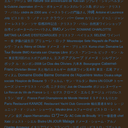
vin nature
エル・ブージュ
50e anniversaire de Yuki san
ジブレイ・シャンベルタン
la Cuisine Japonaise
ポール・ボキューズ
カンヌのレランス島
ボジョレ・クリスト
沖縄
フ・パカレ
cèdre de 2300 ans
イーストラインの門脇さん
Antoine et Laurence
クラウン・バー
Joly
ビストロ・ラ・ノティック
Corse
カリニャン
ドゥニ・ジャン
ドー
レストラン・ソヤ
収穫20年記念・クリストフ・パカレ
自然派ワインショップ
BMOメンバー
台湾インポーターのバーバラさん
DOMAINE CHARLOTTE
BATTAIS
LA CAVE D’ESTEZARGUES
クリストフ・ペイリュス
SELENE
ワインバ
プリューレ・ロック
ー・俊
伊藤の誕生日
Mouressipe
Sete
Hayashi de Pioche
レ
ルヴ・フォル
Rémy et Olivier
ドメーヌ・オー・ブリュガス
Kuma chan
Domaine La
Tour Boisée
BMO Kamata san
Champs Libre
ダンス・アンコール
ピック・サン・ル
エスポアグループ
ドメーヌ・シルヴァン・
ー
東京荒川区のエスポア山枡さん
ボック
Cabernet-
ル・カンボン2008
Le Clos des Oliviers
六本木
Boourgogne
Franc
Christian Binner
天と地のエネルギー
自然派ワイン見本市
東京・広尾
アド・
Domaine Elodie Balme
Domaine de l’Aiguelière
ヴィヌム
Mottox Osaka siège
sociale
Hospice de Beaune
ラ・フェルム・サン・マルタン
Bistro UN COUP
トゥー
ルーズ
ジャーナリスト・ハン氏
ニクタロピ
Jus de Chausette
ボジョレヌーヴォー
クローズ・エルミタージュ
La Revue du Vin de France
レミ・セデス
パリのレス
トラン「ゆず」
France Foot Championne de Monde
Henind
ＥＳＰＯＡもりたか
Paris Restaurant KANADE
Restaurant Yacht Club
Concorde
輸出業者ＢＭＯ
レ・ジ
ビストロ・レ・キ
ュニック・ド・ジュル・ショーヴェ
Miyako-jima
ルフォーロゼ
ロワール
ャノン
金沢
Japon Hamamatsu
AC Cote de Brouilly
マリー修道僧
chef
Malaga
Xabi
ジュスト・シエル
Bistro UN JOUR
ドメーヌ・ショーム・アルノ
Charles Aznavour
イタリアワイン
フランソワ・リボ
パリ・ビストロ・ゴグットゥ