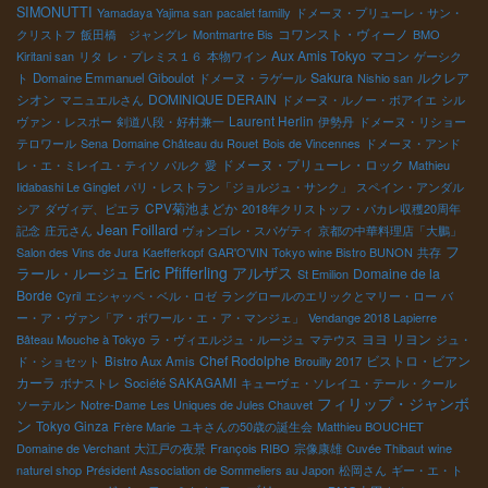
SIMONUTTI
Yamadaya Yajima san
pacalet familly
ドメーヌ・プリューレ・サン・
コワンスト・ヴィーノ
クリストフ
飯田橋 ジャングレ
Montmartre Bis
BMO
Aux Amis Tokyo
マコン
Kiritani san
リタ
レ・プレミス１６
本物ワイン
ゲーシク
Sakura
ルクレア
ト
Domaine Emmanuel Giboulot
ドメーヌ・ラゲール
Nishio san
シオン
DOMINIQUE DERAIN
マニュエルさん
ドメーヌ・ルノー・ボアイエ
シル
Laurent Herlin
ヴァン・レスポー
剣道八段・好村兼一
伊勢丹
ドメーヌ・リショー
テロワール
Sena
Domaine Château du Rouet
Bois de Vincennes
ドメーヌ・アンド
ドメーヌ・プリューレ・ロック
レ・エ・ミレイユ・ティソ
パルク
愛
Mathieu
Iidabashi Le Ginglet
パリ・レストラン「ジョルジュ・サンク」
スペイン・アンダル
CPV菊池まどか
シア
ダヴィデ、ピエラ
2018年クリストッフ・パカレ収穫20周年
Jean Foillard
記念
庄元さん
ヴォンゴレ・スパゲティ
京都の中華料理店「大鵬」
フ
Salon des Vins de Jura
Kaefferkopf
GAR'O'VIN
Tokyo wine Bistro BUNON
共存
Eric Pfifferling
アルザス
ラール・ルージュ
Domaine de la
St Emilion
Borde
Cyril
エシャッペ・ベル・ロゼ
ラングロールのエリックとマリー・ロー
バ
ー・ア・ヴァン「ア・ボワール・エ・ア・マンジェ」
Vendange 2018 Lapierre
ヨヨ
リヨン
Bâteau Mouche à Tokyo
ラ・ヴィエルジュ・ルージュ
マテウス
ジュ・
Chef Rodolphe
ビストロ・ビアン
ド・ショセット
Bistro Aux Amis
Brouilly 2017
カーラ
ボナストレ
Société SAKAGAMI
キューヴェ・ソレイユ・テール・クール
フィリップ・ジャンボ
ソーテルン
Notre-Dame
Les Uniques de Jules Chauvet
ン
Tokyo Ginza
Frère Marie
ユキさんの50歳の誕生会
Matthieu BOUCHET
Domaine de Verchant
大江戸の夜景
François RIBO
宗像康雄
Cuvée Thibaut
wine
naturel shop
Président Association de Sommeliers au Japon
松岡さん
ギー・エ・ト