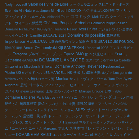
Salon des Vins de Loire
Nady Foucault
オーヴェルニュ
オスピス・ド・ボーヌ
フィリッ
Event du Vin Nature au Japon
Mr. Hiroshi OSONO
ペグ
モルゴン2017年
コスミック
プ・ヴァイス
シルーブル
Ishibashi Tours
MANTOVA
クード・フォリ
Ardèche
Château Poupille
アド・ヴィニュム醸造元
DomainePhilippeTessier
Axel Prϋfer
Domaine Richaume 1998 Syrah
Hoshino Resort
ボジョレワイン全体の
Domaine du possible
一大イヴェント
Camille BACAVE
2021
萬屋酒店
Importateur REBECCA
大阪自然派ワイン大試飲会
共栄
JEAN LOUIS POUDOU
Okonomiyaki Kiji SANTEKAN
新年2018年
Anouk
L'écart lot 0205
アンヌ・ラピエ
ール
Taragona
ブルゴーニュ・ブラン
Equipe BMO
熊本
銀座ビストロ「PAUL」
DOMAINE L'ANGLORE
Catherine JAMBON
エスポアよろずや
La Cadette
Domaine Anthony Thevenet
Ginza
ginza Mitsukoshi Shinkan
Restaurant La
Pioche
OSE
ボルドネス
LES MARCELLINS
サボリの鎌田夫妻
ルヴァ
Les gens de
Monica
Métiers
パリ・夕焼けのセーヌ河
サント・ヴィクトワール
Tam Tam
Sylvie
ゴーさん
Augereau
思想
フィロソフィー
ビストロ・ラ・ヴィーニュ
ルヴィアン・
ガメイ
Château Lestignac
上海
エル・ルンベロ
Marugo Groupe
日本・浜松
ラングロール
Domaine Lapierre
Paris bistros
パリ・ヴィニ・ヴィジオン
門脇
紀子さん
無農薬野菜
炭焼・しのり・中山夫妻
収穫2018年・フィリップ・パカレ
サン・トーバン
ク・ド・フードル
ワインライター・リンさん
SILEX
ヴァンサ
ドメーヌ・ジャッキ
ン・ムラン
居酒屋・風ら坊
ドメーヌ・フランソワ・サンロ
ー・プレス
エリック・ド・スーザ
Raymond
マルティーヌ・ラフォレ
パザパ
ソ
アルザス見本市「レ・ヴァン・リベレ」
ムリエール・ケニーさん
Margaux
ジュ
リエナ
DOMAINE AMIRAULT
エルミタージュ
ＢＭОの山田さん
ＡＣブルイイ
ピ