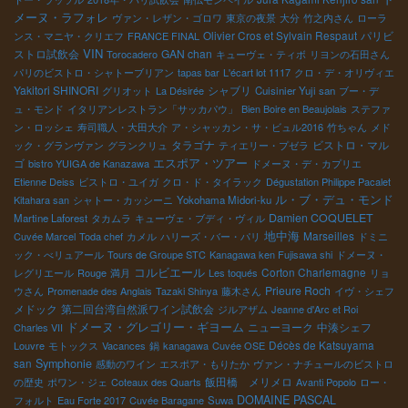
メーヌ・ラフォレ
ヴァン・レザン・ゴロワ
東京の夜景
大分
竹之内さん
ローラ
Olivier Cros et Sylvain Respaut
パリビ
ンス・マニヤ・クリエフ
FRANCE FINAL
VIN
ストロ試飲会
GAN chan
Torocadero
キューヴェ・ティボ
リヨンの石田さん
パリのビストロ・シャトーブリアン
tapas bar
L'écart lot 1117
クロ・デ・オリヴィエ
Yakitori SHINORI
シャブリ
グリオット
La Désirée
Cuisinier Yuji san
ブー・デ
ュ・モンド
イタリアンレストラン「サッカパウ」
Bien Boire en Beaujolais
ステファ
ン・ロッシェ
寿司職人・大田大介
ア・シャッカン・サ・ビュル2016
竹ちゃん
メド
タラゴナ
ビストロ・マル
ック・グランヴァン
グランクリュ
ティエリー・プゼラ
エスポア・ツアー
ゴ
bistro YUIGA de Kanazawa
ドメーヌ・デ・カプリエ
Etienne Deiss
ビストロ・ユイガ
クロ・ド・タイラック
Dégustation Philippe Pacalet
ル・ブ・デュ・モンド
Kitahara san
シャトー・カッシーニ
Yokohama Midori-ku
Damien COQUELET
Martine Laforest
タカムラ
キューヴェ・ブディ・ヴィル
地中海
Marseilles
Cuvée Marcel
Toda chef
カメル
ハリーズ・バー・パリ
ドミニ
ック・べリュアール
Tours de Groupe STC
Kanagawa ken Fujisawa shi
ドメーヌ・
コルビエール
Corton Charlemagne
レグリエール
Rouge
満月
Les toqués
リョ
Prieure Roch
ウさん
Promenade des Anglais
Tazaki Shinya
藤木さん
イヴ・シェフ
メドック
第二回台湾自然派ワイン試飲会
ジルアザム
Jeanne d'Arc et Roi
ドメーヌ・グレゴリー・ギヨーム
ニューヨーク
中湊シェフ
Charles VII
Décès de Katsuyama
Louvre
モトックス
Vacances
鍋
kanagawa
Cuvée OSE
san
Symphonie
感動のワイン
エスポア・もりたか
ヴァン・ナチュールのビストロ
飯田橋 メリメロ
の歴史
ポワン・ジェ
Coteaux des Quarts
Avanti Popolo
ロー・
DOMAINE PASCAL
フォルト
Eau Forte 2017
Cuvée Baragane
Suwa