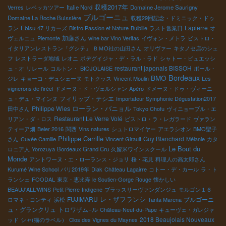
収穫2017年
Verres
レベッカツアー
Italie Nord
Domaine Jerome Saurigny
ブルゴーニュ
Domaine La Roche Buissière
収穫29回記念・ドミニック・ドゥ
Lapierre
ラン
Ebisu
47 リカーズ
Bistro Passion et Nature
Bulbille
ラスト営業日
オ
加藤さん
ヴェルニュ
Piemonte
wine bar Vino Veritas
イヴォン・メトラ
ビストロ・
イタリアンレストラン「グシテ」
ＢＭО社の山田さん
オリヴァー
キタノセ店のシェ
フ
レストラーダ地域
レオニ
ボデグイジャ・デ・ラル・ラド
シャトー・ピュエッシ
restaurant japonais BISSOH
ュ・オ
リレール
コルトン・
BIOJOLAISE
ポール・
Bordeaux
BMO
ジレ
キョーコ・デュシェーヌ
モトクッス
Vincent Moulin
Les
vignerons de l'iréel
ドメーヌ・ド・ヴェルシャン
Apéro
ドメーヌ・ドゥ・ヴィーニ
フィリップ・テシエ
ュ・デュ・マインヌ
Importateur Symphonie Dégustation2017
Philippe Wies
ローラン・バニョル
田中さん
Tokyo Chofu
ヴィニョーブル・エ
Restaurant Le Verre Volé
リアン・ダ・ロス
ビストロ・ラ・レガラード
ヴァラン
ティーア畑
Beier 2016
関西
Vins natures
シュトロマイヤー
アエラシオン
BMO聖子
Philippe Carrille
Guy Blanchard
さん
Cuvée Camille
Vincent Girault
Mélanie
カタ
Le Bout du
ロニア人
Yorozuya
Bordeaux Grand Cru
久留米ワインスクール
Monde
アントワーヌ・エ・ローランス・ジョリ
桜・花見
料理人の高太郎さん
Kurumé Wine School
パリ2019年
Diak
Château Lagairre
コトー・デ・カール
ラ・ト
ランシェ
FOODAL
東京・恵比寿
le Soutien-Gorge Rouge
懐かしい
BEAUJ'ALL'WINS
Petit Pierre
Indigene
ブラッスリーヴァンダンジュ
モルゴン１６
レ・ザフランシ
FUJIMARU
ブルゴーニ
ロマネ・コンティ
浜松
Tanta Marena
ュ・グランクリュ
トロワザム−ル
Château-Neuf-du-Pape
キューヴェ・ガレジャ
2018 Beaujolais Nouveaux
ッド
シャ(猫のラベル）
Clos des Vignes du Maynes