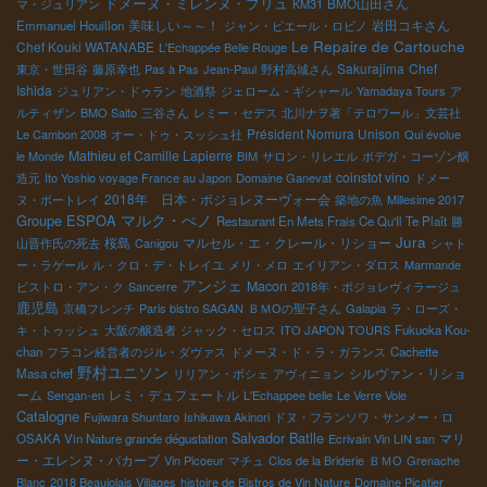
ドメーヌ・ミレンヌ・ブリュ
BMO山田さん
マ・ジュリアン
KM31
美味しい～～！
岩田コキさん
Emmanuel Houillon
ジャン・ピエール・ロビノ
Le Repaire de Cartouche
Chef Kouki WATANABE
L'Echappée Belle Rouge
Sakurajima
Chef
東京・世田谷
藤原幸也
Pas à Pas
Jean-Paul
野村高城さん
Ishida
ジュリアン・ドゥラン
地酒祭
ジェローム・ギシャール
Yamadaya Tours
ア
ルティザン
BMO Saito
三谷さん
レミー・セデス
北川ナヲ著「テロワール」文芸社
Président Nomura Unison
Le Cambon 2008
オー・ドゥ・スッシュ社
Qui évolue
Mathieu et Camille Lapierre
le Monde
BIM
サロン・リレエル
ボデガ・コーゾン醸
coinstot vino
造元
Ito Yoshio voyage France au Japon
Domaine Ganevat
ドメー
2018年 日本・ボジョレヌーヴォー会
ヌ・ボートレイ
築地の魚
Millesime 2017
マルク・ぺノ
Groupe ESPOA
Restaurant En Mets Frais Ce Qu'Il Te Plaît
勝
Jura
桜島
マルセル・エ・クレール・リショー
山晋作氏の死去
Canigou
シャト
ー・ラゲール
ル・クロ・デ・トレイユ
メリ・メロ
エイリアン・ダロス
Marmande
アンジェ
Macon
ビストロ・アン・ク
Sancerre
2018年・ボジョレヴィラージュ
鹿児島
京橋フレンチ
Paris bistro SAGAN
ＢＭОの聖子さん
Galapia
ラ・ローズ・
キ・トゥッシュ
大阪の醸造者
ジャック・セロス
ITO JAPON TOURS
Fukuoka Kou-
chan
フラコン経営者のジル・ダヴァス
ドメーヌ・ド・ラ・ガランス
Cachette
野村ユニソン
シルヴァン・リショ
Masa chef
リリアン・ボシェ
アヴィニョン
ーム
レミ・デュフェートル
Sengan-en
L'Echappee belle
Le Verre Vole
Catalogne
Fujiwara Shuntaro
Ishikawa Akinori
ドヌ・フランソワ・サンメー・ロ
Salvador Batlle
マリ
OSAKA Vin Nature grande dégustation
Ecrivain Vin LIN san
ー・エレンヌ・バカーブ
Vin Picoeur
マチュ
Clos de la Briderie
ＢＭО
Grenache
Blanc
2018 Beaujolais Villages
histoire de Bistros de Vin Nature
Domaine Picatier