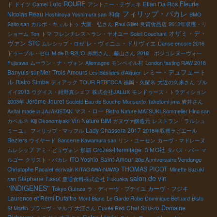
Loïc ROURE
Fleurie
Elian Da Ros
ド
ドイツ
Camel
アントニー・テヴェネ
フィリップ・パカレ
Nicolas Réau
和食
Hoshinoya Yoshimura san
BMO
Saito san
カルボ・キュルトゥ
大園 弘さん
Paul Gillet
良質食品店
2018年収穫・リ
オザミ・デ・
ショーム
Ten
トマ
フレンチレストラン・ヤオユー
Soleil Couchant
ヴァン
STC
レ・ヴィニュ・ドリヴィエ
ムレシップ・ロゼ
Danse encore 2016
ドゥーブル・ゼロ
M de B
R2L'O
赤間さん、藤山さん
2018 ボジョレヌーヴォー
Fujisawa
ムーラン・ナ・ヴォン
Allemagne
モンペイル村
London tasting RAW 2018
レミー・デュフェート
Banyuls-sur-Mer
Trois Amours
Les Bastides d'Alquier
ル
Bistro Simba
ディアック
TOUR REBECCA
福岡・久留米
大近の久米さん
ブル
イイ2013
ウグイス・紺野真シェフ
株式会社JALUX
モンドゥーズ・トラディション
Jérôme Jouret
2003年
Societé Eau de Souche
Monsanto
Taketomi jima
岩井さん
マス・ロー
Avital
made in JAJAKISTAN
Bistro Nature MATSUKI
Sommelier Hino san
Vin Nature BIM
カベルネ
Kiji Okonomiyaki
ガヌヴァ醸造元
レストラン「ラルシュ
Lady Chassera 2017
ミーユ」
フィリップ・マッフル
2018年収穫ラピエール
Beziers
ウイヤード
Sancerre Kawamura san
リン・ユーセン
カーヴ・マドレーヌ
Crozes-Hermitage
ＢＭО社
ムレシップ
アミ・ビュヴォン
那覇
タパス・バー
マ
ITO Yoshio
Saint-Amour
ルゴー
クリスト・パカレ
20e Anniversaire Vendange
THOMAS PICOT
Christophe Pacalet
écrivain KITAGAWA-NAWO
Minette Suzuki
salon de vin
Stéphane Tissot
san
豊通食料株式会社
Fukuoka
''INDIGENES''
カーヴ・フジキ
Tokyo Guinza
ラ・ディーヴ・ブテイユ
Laurence et Rémi Dufaitre
Mont Blanc
Le Garde Robe
Dominique Belluard
Bisto
Chef Shu-zo
Domaine
St.Martin
ブラーヴ・マルゴ
大江さん
Cuvée Red