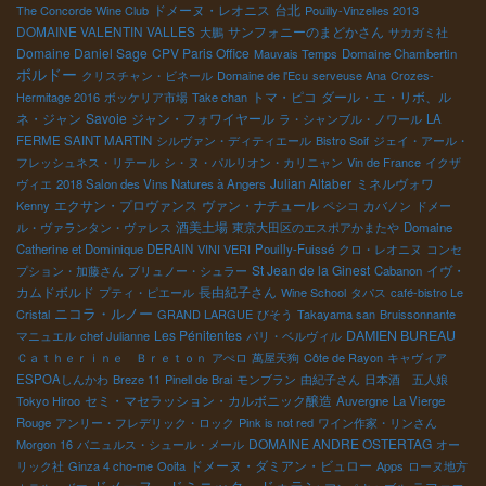
ドメーヌ・レオニス
台北
The Concorde Wine Club
Pouilly-Vinzelles 2013
DOMAINE VALENTIN VALLES
サンフォニーのまどかさん
大鵬
サカガミ社
Domaine Daniel Sage
CPV Paris Office
Mauvais Temps
Domaine Chambertin
ボルドー
クリスチャン・ビネール
Domaine de l'Ecu
serveuse Ana
Crozes-
トマ・ピコ
ダール・エ・リボ、ル
Hermitage 2016
ボッケリア市場
Take chan
ネ・ジャン
Savoie
ジャン・フォワイヤール
ラ・シャンブル・ノワール
LA
FERME SAINT MARTIN
シルヴァン・ディティエール
Bistro Soif
ジェイ・アール・
フレッシュネス・リテール
シ・ヌ・パルリオン・カリニャン
Vin de France
イクザ
Julian Altaber
ミネルヴォワ
ヴィエ
2018 Salon des Vins Natures à Angers
エクサン・プロヴァンス
ヴァン・ナチュール
Kenny
ペシコ
カバノン
ドメー
酒美土場
ル・ヴァランタン・ヴァレス
東京大田区のエスポアかまたや
Domaine
Catherine et Dominique DERAIN
VINI VERI
Pouilly-Fuissé
クロ・レオニヌ
コンセ
St Jean de la Ginest
イヴ・
プション・加藤さん
ブリュノー・シュラー
Cabanon
カムドボルド
長由紀子さん
プティ・ピエール
Wine School
タパス
café-bistro Le
ニコラ・ルノー
Cristal
GRAND LARGUE
びそう
Takayama san
Bruissonnante
Les Pénitentes
DAMIEN BUREAU
マニュエル
chef Julianne
パリ・ベルヴィル
Ｃａｔｈｅｒｉｎｅ Ｂｒｅｔｏｎ
アぺロ
萬屋天狗
Côte de Rayon
キャヴィア
ESPOAしんかわ
Breze 11
Pinell de Brai
モンブラン
由紀子さん
日本酒 五人娘
セミ・マセラッション・カルボニック醸造
Tokyo Hiroo
Auvergne
La Vierge
Rouge
アンリー・フレデリック・ロック
Pink is not red
ワイン作家・リンさん
DOMAINE ANDRE OSTERTAG
Morgon 16
バニュルス・シュール・メール
オー
ドメーヌ・ダミアン・ビュロー
リック社
Ginza 4 cho-me
Ooita
Apps
ローヌ地方