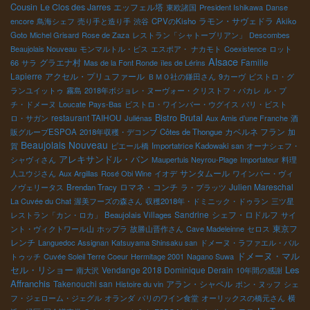
Cousin
Le Clos des Jarres
エッフェル塔
東欧諸国
President Ishikawa
Danse
ラモン・サヴェドラ
encore
鳥海シェフ
売り手と造り手
渋谷
CPVのKisho
Akiko
Goto
Michel Grisard
Rose de Zaza
レストラン「シャトーブリアン」
Descombes
Beaujolais Nouveau
モンマルトル・ビス
エスポア・ ナカモト
Coexistence
ロット
Alsace
グラエナ村
Famille
66
サラ
Mas de la Font Ronde
îles de Lérins
Lapierre
アクセル・プリュファール
ＢＭＯ社の鎌田さん
9カーヴ
ビストロ・グ
ランユイットゥ
霧島
2018年ボジョレ・ヌーヴォー・クリストフ・パカレ
ル・プ
チ・ドメーヌ
Loucate
Pays-Bas
ビストロ・ワインバー・ウグイス
パリ・ビスト
Bistro Brutal
restaurant TAIHOU
ロ・サガン
Juliénas
Aux Amis d’une Franche
酒
カベルネ フラン
販グループESPOA
2018年収穫・デコンブ
Côtes de Thongue
加
Beaujolais Nouveau
賀
ピエール橋
Importatrice Kadowaki san
オーナシェフ・
アレキサンドル・バン
シャヴィさん
Maupertuis Neyrou-Plage
Importateur
料理
サンタムール
人ユウジさん
Aux Argillas
Rosé Obi Wine
イオデ
ワインバー・ヴィ
ロマネ・コンチ
Julien Mareschal
ノヴェリータス
Brendan Tracy
ラ・プラッツ
La Cuvée du Chat
渥美フーズの森さん
収穫2018年・ドミニック・ドゥラン
三ツ星
Sandrine
シェフ・ロドルフ
レストラン「カン・ロカ」
Beaujolais Villages
サイ
東京フ
ント・ヴィクトワール山
ホップラ
故勝山晋作さん
Cave Madeleinne
セロス
レンチ
Languedoc Assignan
Katsuyama Shinsaku san
ドメーヌ・ラファエル・バル
ドメーヌ・マル
トゥッチ
Cuvée Soleil Terre Coeur
Hermitage 2001
Nagano Suwa
セル・リショー
Les
Vendange 2018 Dominique Derain
南大沢
10年間の感謝
Affranchis
Takenouchi san
アラン・シャペル
Histoire du vin
ポン・ヌッフ
シェ
フ・ジェローム・ジェグル
オランダ
パリのワイン食堂
オーリックスの橋元さん
横