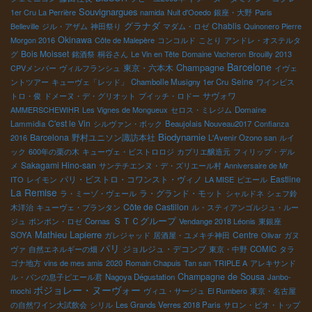
Souvignargues
1er Cru La Perrière
namida
Nuit d'Ooedo
銀座・大野
Paris
グラナダ
Chablis
Belleville
ジル・アザム
神田祭り
マダム・ロゼ
Quinonero Pierre
Okinawa
Morgon 2016
Côte de Malepère
コンコルド
ことり
アンドレ・オステルタ
Bois Moisset
グ
銘酒祭
桐谷さん
Le Vin en Tête
Domaine Vacheron
Brouilly 2013
Barcelone
Champagne
東京・六本木
CPVメンバー
ヴィルフランシュ
イヴェ
Seine
ントツアー
キューヴェ「レッド」
Chambolle Musigny 1er Cru
ワインビス
サヴォワ
トロ・俊
ドメーヌ・デ・グリオット
プイッチ・ロドー
AMMERSCHEWIHR
Les Vignes de Mongueux
セロス・ミレジム
Domaine
C'est le Vin
Lammidia
シルヴァン・ボック
Beaujolais Nouveau2017
Confianza
Biodynamie
Barcelona
野村ユニソン諏訪本社
2016
L'Avenir Ozono san
ルイ
ック
600年の栗の木
キューヴェ・ビストロロジ
カプリエ醸造元
フィリップ・デル
Sakagami Hino-san
メ
サンテチエンヌ・デ・ズリエール村
Anniversaire de Mr
パリ・ビストロ・コワンスト・ヴィノ
Eastline
ITO
レイモン
LA MISE
ピエール
La Remise
ラ・グランド・モット
ラ・ミーゾ・ヴェール
シャルドネ
シェフ鈴
Côte de Castillon
木洋治
キューヴェ・プランタン
ル・スティアンゴルジュ・ルー
ＳＴＣグループ
ジュ
ポンポン・ロゼ
Cornas
Vendange 2018 Léonis
東銀座
Mathieu Lapierre
Centre
SOYA
ガレジャッド
居酒屋・ユメキチ神田
Olivar
ガヌ
パリ
ジョルジュ・デコンブ
ヴァ
自然エネルギーの畑
東京・中野
COMIC
タラ
ゴナ地方
vins de mes amis
2020
Romain Chapuis
Tan san
TRIPLE A
アレキサンド
Champagne de Sousa
ル・バンの息子ピエール君
Nagoya Dégustation
Janbo-
ボジョレー・ヌーヴォー
mochi
ヴィユ・サージュ
El Rumbero
東京・名古屋
の自然ワイン大試飲会
シリル
Les Grands Verres 2018 Paris
サロン・ビオ・トップ