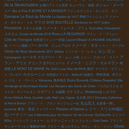
de la Sénèchalière
ボジョレ・ヌーヴ
お酒のアトリエ吉祥
キューヴェ・桜島
ォー
Bar à Vins A BOIRE ET A MANGER
ワインカヴィスト・ロックス・オフ
Domaine Le Bout du Monde
Le Balaise lot 1417
野崎ワインショップ
ドメー
マラガ
DIVE BOUTELLE
ヌ・ポトロン・ミネ
Bordeaux en 1977
Isojiro
Provence
ドメーヌ・ミレーヌ・ブリュ
スモール品種
Ruchottes Chambertin
ユキさん
Coupe de Monde 2018
Bistro LA REGARADE
ヴァン・ド・プリムー
Côte de Thongue
自然派ワインバー祥瑞
Laurent Miquel
A L’HOMME SAUVAGE
ドメーヌ・ヨヨ
鮨
トーハン酒販ツアー
2017年 ビュルアゼロ
シャン・リーブル
ルシヨン
Olivier de Nice
Montcalmès 2011
Mottox
ドメーヌ・ド・レキュ
セーヌ河
クロズリー・デ・ムシ
ア
Campagnes
小松
ジャン・クロード・ラトー
ドメーヌ・ニコラ・カルマラン
ラン・アリエ
デコンブ
息子のピエール
桜
LE MONT DE MARIE
旅行
満開
Pic Saint Loup
Mas del Périé
マリウス・ラフィッ
カタルーニャ
ト
ブレゼ11
自然派ビストロ・Matsuki
結婚式・野村高城・尚子さ
ん
クロ・ド・ヴージョ
Yokosuka
酒本商店
Bistro Buvards
Château Roquefort
29e
Vendange de Dominique Derain
Les Murgers des Dents de Chien
パリのビストロ
ビ
ロゼワイン
カナコさん
Strasbourg
ストロ・サンマルタン
仙巌園
いまでや
Anne-Hélène
Paris Quartier Latin
Neil
Les Clapas
名古屋
2017
Domaine Catherine
丸山宏人
et Pierre Breton
ブラン・ド・ブラン
サンフォニー社
生産者一押し
東京・鴬谷
Passion et Nature
レミー・スリエ50歳記
tourisme
チャリティー
念パーティー
Guillaume
Les 4 éléments pour Vin Nature
Vin de Cannes
エミリー
シャトー・レスティニャック
Miho
フィリップ
レストラン
Chef Gwen
フランス
Olivier
サッカーワールド優勝2018年
ラストー
長ユキ子さん
サロン・サン・ジャン