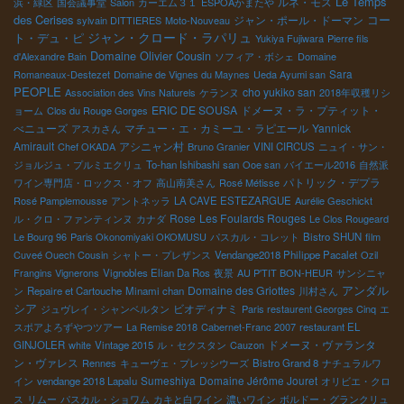
Le Temps
ルネ・モス
浜・緑区
国会議事堂
Salon
カーエム３１
ESPOAかまたや
des Cerises
コー
ジャン・ポール・ドーマン
sylvain DITTIERES
Moto-Nouveau
ジャン・クロード・ラパリュ
ト・デュ・ピ
Yukiya Fujiwara
Pierre fils
Domaine Olivier Cousin
d'Alexandre Bain
ソフィア・ボシェ
Domaine
Sara
Romaneaux-Destezet
Domaine de Vignes du Maynes
Ueda Ayumi san
PEOPLE
cho yukiko san
Association des Vins Naturels
ケランヌ
2018年収穫リシ
ERIC DE SOUSA
ドメーヌ・ラ・プティット・
ョーム
Clos du Rouge Gorges
べニューズ
マチュー・エ・カミーユ・ラピエール
Yannick
アスカさん
Amirault
アシニャン村
Chef OKADA
Bruno Granier
VINI CIRCUS
ニュイ・サン・
ジョルジュ・プルミエクリュ
To-han Ishibashi san
Ooe san
バイエール2016
自然派
パトリック・デプラ
ワイン専門店・ロックス・オフ
高山南美さん
Rosé Métisse
Rosé Pamplemousse
アントネッラ
LA CAVE ESTEZARGUE
Aurélie Geschickt
Rose
Les Foulards Rouges
ル・クロ・ファンティンヌ
カナダ
Le Clos Rougeard
Le Bourg 96
Paris Okonomiyaki OKOMUSU
パスカル・コレット
Bistro SHUN
film
Cuveé Ouech Cousin
シャトー・プレザンス
Vendange2018 Philippe Pacalet
Ozil
Frangins Vignerons
Vignobles Elian Da Ros
夜景
AU P'TIT BON-HEUR
サンシニャ
アンダル
Domaine des Griottes
ン
Repaire et Cartouche
Minami chan
川村さん
シア
ビオディナミ
ジュヴレイ・シャンベルタン
Paris restaurent Georges Cinq
エ
スポアよろずやつツアー
La Remise 2018
Cabernet-Franc 2007
restaurant EL
ドメーヌ・ヴァランタ
GINJOLER
white
Vintage 2015
ル・セクスタン
Cauzon
ン・ヴァレス
Rennes
キューヴェ・プレッシウーズ
Bistro Grand 8
ナチュラルワ
Sumeshiya
Domaine Jérôme Jouret
イン
vendange 2018 Lapalu
オリビエ・クロ
ス
リムー
パスカル・ショワム
カキと白ワイン
濃いワイン
ボルドー・グランクリュ