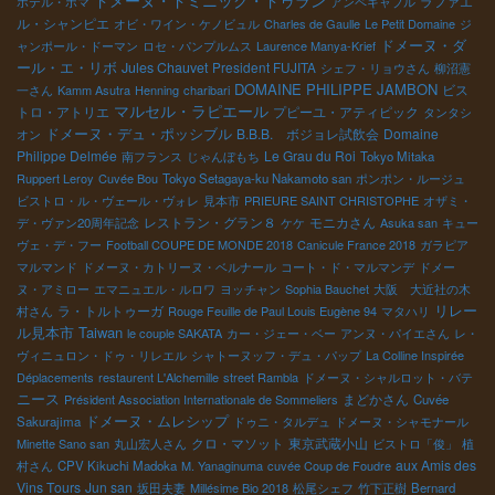
ドメーヌ・ドミニック・ドゥラン
ラファエ
ホテル・ボマ
アンペキャブル
ル・シャンピエ
オビ・ワイン・ケノビュル
Charles de Gaulle
Le Petit Domaine
ジ
ドメーヌ・ダ
ャンポール・ドーマン
ロセ・パンプルムス
Laurence Manya-Krief
ール・エ・リボ
Jules Chauvet
President FUJITA
シェフ・リョウさん
柳沼憲
DOMAINE PHILIPPE JAMBON
ビス
一さん
Kamm Asutra
Henning
charibari
マルセル・ラピエール
トロ・アトリエ
プピーユ・アティピック
タンタシ
ドメーヌ・デュ・ポッシブル
B.B.B. ボジョレ試飲会
Domaine
オン
Philippe Delmée
Le Grau du Roi
南フランス
じゃんぼもち
Tokyo Mitaka
Ruppert Leroy
Cuvée Bou
Tokyo Setagaya-ku Nakamoto san
ポンポン・ルージュ
ビストロ・ル・ヴェール・ヴォレ
見本市
PRIEURE SAINT CHRISTOPHE
オザミ・
レストラン・グラン８
モニカさん
デ・ヴァン20周年記念
ケケ
Asuka san
キュー
ヴェ・デ・フー
Football COUPE DE MONDE 2018
Canicule France 2018
ガラピア
マルマンド
ドメーヌ・カトリーヌ・ベルナール
コート・ド・マルマンデ
ドメー
ヌ・アミロー
エマニュエル・ルロワ
ヨッチャン
Sophia Bauchet
大阪 大近社の木
リレー
ラ・トルトゥーガ
村さん
Rouge Feuille de Paul Louis Eugène 94
マタハリ
ル見本市
Taiwan
le couple SAKATA
カー・ジェー・ベー
アンヌ・パイエさん
レ・
ヴィニュロン・ドゥ・リレエル
シャトーヌッフ・デュ・パップ
La Colline Inspirée
Déplacements
restaurent L'Alchemille
street Rambla
ドメーヌ・シャルロット・バテ
ニース
まどかさん
Président Association Internationale de Sommeliers
Cuvée
ドメーヌ・ムレシップ
Sakurajima
ドゥニ・タルデュ
ドメーヌ・シャモナール
クロ・マソット
東京武蔵小山
Minette Sano san
丸山宏人さん
ビストロ「俊」
植
aux Amis des
村さん
CPV Kikuchi Madoka
M. Yanaginuma
cuvée Coup de Foudre
Vins Tours
Jun san
坂田夫妻
Millésime Bio 2018
松尾シェフ
竹下正樹
Bernard