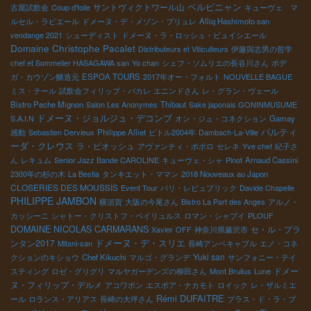
ペルピニャン
サントヴィクトワール山
古屋試飲会
Coup d'folie
キューヴェ マ
ルセル・ラピエール
ドメーヌ・デ・メゾン・ブリュレ
Alliq Hashimoto san
vendange 2021
シューディスト
ドメーヌ・ラ・ロッシュ・ビュイシエール
Domaine Christophe Pacalet
Distributeurs et Viticulteurs
伊藤與志男の哲学
chef et Sommelier HASAGAWA san
Yo chan
シェフ・ソムリエの長谷川さん
ボデ
ガ・カウゾン醸造元
ESPOA TOURS
2017年オー・フォルト
NOUVELLE BAGUE
ミス・テール
試飲会フィリップ・パカレ
エニンドさん
レ・グラン・ヴェール
Bistro Peche Mignon
Salon Les Anonymes
Thibaut
Sake japonais GONINMUSUME
ドメーヌ・ジョルジュ・デコンブ
S.A.I.N
オン・ジュ・コネクション
Gamay
パルティ
感動
Sebastien Dervieux
Philippe Alliet
ピトル2004年
Dambach-La-Ville
ーダ・クレウス
ラ・ピオッシュ
アヴァンティ・ポポロ
セレネ
Yve chef
紀子さ
ん
レキュム
Senior Jazz Bande CAROLINE
キューヴェ・シャ
Pinot
Arnaud Cassini
2300年の杉の木
La Bestia
タンキエット・ママン
2018 Nouveaux au Japon
CLOSERIES DES MOUSSIS
Event Tour
パリ・レピュブリック
Davide Chapelle
PHILIPPE JAMBON
横須賀
大阪の今尾さん
Bistro La Part des Anges
アルノ・
カッシーニ
シャトー・クリストフ・ペイリュルス
ロマン・シャプイ
PLOUF
DOMAINE NICOLAS CARMARANS
セ・ル・プラ
Xavier
OFF
神奈川県藤沢市
ドメーヌ・デ・スリエ
ンタン2017
Mitani-san
長崎アンペキャブル
エノ・コネ
Yuki san
クションのキショウ
Chef Kikuchi
マルゴ・グランデ
サンフォニー・テイ
ドメー
スティング
ロゼ・グリグリ
マルヤガーデンズの柳田さん
Mont Brulius
Lune
ヌ・フィリップ・デルメ
アコワボン
エスポア・ナカモト
ロイック
レ・ザルミエ
Rémi DUFAITRE
ール
ロランス・アリアス
長崎の大坪さん
プラス・ド・ラ・ブ