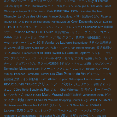
ボジョレー ・ヌーヴォー
ルス
シス・ピエ・シュール・テール
Guy et Thomas
Jullien
寿司屋・Yuzu
Katsuyama
エノ・コネクション
le couple ARAKI
Anne Paillet
Christophe Pueyo
Nuit Bordeaux
Paris KUNITORA UDON
Domaine Raphael
Le Clos des Grillons
Champier
France Gonzalvez
パリ・国虎のうどん
Pizzeria
ROBA SERIA
la Porte de Bourgogne
Kanda Matsuri
Kevin Descombe
LA VRILLE ET
LE PAPILLON
メリル・エ・ジェラルディンヌ・クロワジエ
Le Chameua Ivre
山田屋
Philippe Maffre
GOTO Akiko
ダミアン・コクレー
ツアー
東京試飲会・セミナー
グラエナ
Valérie
エルミｒタージュ 2001年
パリ14区
農業家・福岡正信氏
ベルナ
2018 Vendange Lapierre
ール・ナディー・フコー
tramontane
世界ビオ栽培醸造
静岡
渡辺幸樹シ
家
vin WA
Saint Aubin 1er Cru
作家・リンさん
vin impressionnant
ェフ
Camille Lapierre
Alsace Humbrebrecht
CEDRIC GARREAU
シャトー・ブリ
ボワ・モワセ
アン
プルミエクリュ・ラ・ペリエール
アラモン品種
ジャン・セバス
チャン・ジョアン
パヴロ
ラフォレ収穫2018年
ピノ・ドゥニス品種
マルゴグループ
ドメーヌ・マクシム・マニョン
Sommelier Matsumoto san
Europe
ルノワール
Club Passion du Vin
ピエール・ニコラ
1989年
Penedès
Pommard Premier Cru
台湾自然派ワイン試飲会
Bistro Atelier
Eruption Sakurajima
Lac de Suwa
LA
クリストフ・パカレ
ジュリアン・ギヨ
REVUE DU VIN FRANCE
クロ・レ
台湾インポーターの
オニン
Côtes Rotie
Beaujolais Fair
ジュリ
Chef Yujiro san
Marc Pesnot
レベッカさん
ビオ
BMO TOUR
銀座三越新館
Vendanges 2016
ディナミ栽培
Bistro FLACON
CYRIL ALONZO
Yamada Shopping Center
QV.g
Go san
フルーリー
Thomas
Uchikawa san
Chiroubles
・ G
Saint Michel
萬谷シェフ
Laforest
フランス
ビストロ・ア・ボワール・エ・ア・マンジェ
Alain Allier
オザミの小松さん
restaurent Chateaubriand
Rosé Lundi
Allez les