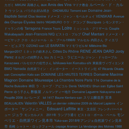
aux Amis des Vins
ルペール・ド・カル
カガミ
MIKUNI
高橋さん
マドナ教会
トゥッシュ
Domaine Jean-
パリのお好み焼き OKOMUSU
Tomomi san
Baptiste Senat
Clos léonine
ドメーヌ・ジャン・モペルチュイ
VENSKAB
Avenue
des Champs-Elysées
bistro YASABURO
ケケ・デコンブ
Bouzigues
シモンヌサン・
Loire
Tarragona
ドゥランの母
France Tours
ミッシェル・グリザール
Couple
Chef Mantani
Jean-Francois NIQ
Wakabayashi
ビストロ・プルプ
ドメーヌ・ド
ティエリ
ーピヤック
クロ・ルジャール・ル・ブール1996年
マルセル
内田さん
ー・ピュズラ
OZONO san
LE BARATIN
マドモワゼルＭ
Millésime Bio
RENE JEAN DARD
Côtes Du Rhône
Jordy
Morgon2017
ミネットの鈴木さん
Perez
カミーユ・ラピエール
オルガンの紺野さん
Izu
ジャン・ドゥローブル
Kanazawa
バルセロナの佐竹さん
Ishikawa-ken Komatsu-shi
東銀座ヴィヴィエンヌ
BMO Yamada
自然派ワイン・インポーター・イーストライン社
47 Ricards Okada
Domaine Maxime
san
Conception Kato san
DOMAINE LES HAUTES TERRES
Magnon
Domaine Mouressipe
La Chambre Noire Paris 11e
Domaine de la
Roche Buissière
神田
ラ・カーブ・アピコル
Denis TARDIEU
Shun san
Eglise Saint
酢飯屋
Pierre
ゆう子さん
ノルマンディー地方
Domaine Laguerre
Nakayama san
スリエ醸造所
宮本
Poupille 2008
ルバレーズ lot 1417
Baune Kentaro-san
Valentin VALLES
イン
BEAUJALIEN
un dernier millésime 2009 de Marcel Lapierre
Edouard Laffitte
ポーター「サンフォニー」
東京・文京区
フレンチバーベキ
ジュラ
モン
ュー
モンカルメス 2011年
ランブラ通り
ビストロ・ポール・ベール
ペリエ・自然派ワイン見本市
2018年アンジェ自然派ワイン見本
Yuko-san
市
長崎
シャトー・ロックフォール
cepage Aramon
La Vendange des Moines 1988