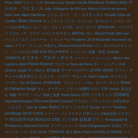
マ
Pitrou 2004
ワイン・リタ
Komatsu san
Davide Gentile
Mondeuse Tradition 2003
ルセル・ラピエ－ル
Julie
châtaignier de 600 ans
Matsuo Chef et sa femme
ニーム
コート・ド・カスティヨン
Saint Jean
Alpes-Maritimes
Poupille Côtes de
Bistro Shimba
Castillon
キュイエット
メゾン・ピエール・オヴェルノ
クロス・ロ
ード社の有馬さん
タン・タン
ブルイ
ピザ店 ロバ・セリア
新年2019年
ハヤリテラ
ジャジャキスタン
ス
ピネル・デ・ブライ
ESPOAいせい
Atsumi Foods Mori san
パトリス・ユグ
シルベール・トリシャール
Faugères
2018 Beaujolais Nouveaux au
Japon
プイイ・フィッセ
今尾さん
Oenoconnexion Kisho
パリ・カルチエラタン
パ
リ・ノートルダム寺院
RUE DE LA PESTE
シャリバリ
武道・剣道
Chatelet
オリオル・アルティギャス
TEMPETE
シャトー・シャンション
Marion des
Jean-Pierre Robinot
Capriers
プルフ
La Casa del Perro
サン・シニアン
chef
ヴァン・ナ
Jérôme Jaegle
竹ノ内さん
東京銀座
サーヴィスのアナ
LE PRE VERRE
チュール見本市ビム
ビストロ・トロワ・ザムール
Saint Chignan
オリヴィエ・
Gilles
クーザン
Jus de Raisins
2018年収穫・クリストフ・パカレ
カーブ・オジェ
et Catherine Vergé
丸山さ
モト・ヌーヴォー
フランス決勝戦
ガロンヌ河
Limoux
マーク・ペノ
COSMIC
ん
CPV パリオフィス
移動
若林ご夫妻
Prime Senso
Vignoble Energique
Domaine Benoit Courault
アクセル・プリュフール
お好み焼き
Bistrot
スヴィニャルグ
「パセミア」
Clos de Taillac
Eyrolle
モーリ
Tentation
vendange 2019
CHICS
シャトー・メレ２００２
日本ソムリエ協会会長
ピエモン
自然派ワイン
テ
DEGUSTATION BEAUJOLOISE
ブノワ夫妻
Vendange2018
Richeaume
Stéphane Rocher
アンディジェンヌ
Suido Edogawabashi
文芸社
アレク
サンドル・バン
土佐
roman 'TERROIR'
美人
Bistro Paris NOUVELLE MAIRIE
シャ
ド
Jura Kagami Kenjiro san
トー・ラッソル
2018年・パリ試飲会
南仏モンペイル