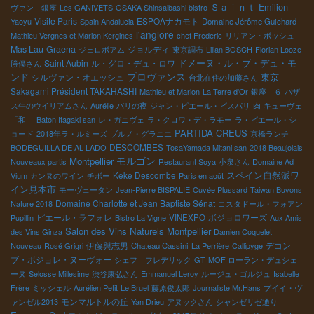
Ｓａｉｎｔ-Emilion
ヴァン 銀座
Les GANIVETS
OSAKA Shinsaibashi bistro
Visite Paris
ESPOAナカモト
Yaoyu
Spain Andalucia
Domaine Jérôme Guichard
l'anglore
Mathieu Vergnes et Marion Kergines
chef Frederic
リリアン・ボッシュ
Mas Lau
Graena
ジョルディ
ジェロボアム
東京調布
Lilian BOSCH
Florian Looze
ドメーヌ・ル・ブ・デュ・モ
Saint Aubin
ル・グロ・デュ・ロワ
勝俣さん
プロヴァンス
ンド
東京
シルヴァン・オエッシュ
台北在住の加藤さん
Sakagami Président TAKAHASHI
Mathieu et Marion
La Terre d'Or
銀座 ６
バザ
ス牛のウイリアムさん
Aurélie
パリの夜
ジャン・ピエール・ビスパリ
肉
キューヴェ
「和」
Baton Itagaki san
レ・ガニヴェ
ラ・クロワ・デ・ラモー
ラ・ピエール・シ
PARTIDA CREUS
ョード
2018年ラ・ルミーズ
ブルノ・グラニエ
京橋ランチ
DESCOMBES
BODEGUILLA DE AL LADO
TosaYamada Mitani san
2018 Beaujolais
モルゴン
Montpellier
Nouveaux partis
Restaurant Soya
小泉さん
Domaine Ad
スペイン自然派ワ
Keke Descombe
Vium
カンヌのワイン
チボー
Paris en août
イン見本市
モーヴェータン
Jean-Pierre BISPALIE
Cuvée Plussard
Taiwan Buvons
Domaine Charlotte et Jean Baptiste Sénat
Nature 2018
コスタドール・フォアン
ピエール・ラフォレ
ボジョロワーズ
Pupillin
Bistro La Vigne
VINEXPO
Aux Amis
Salon des Vins Naturels Montpellier
des Vins Ginza
Damien Coquelet
伊藤與志男
デコン
Nouveau
Rosé Grigri
Chateau Cassini
La Perrière
Callipyge
ブ・ボジョレ・ヌーヴォー
シェフ フレデリック
GT
MOF ローラン・デュシェ
ーヌ
Selosse Millesime
渋谷康弘さん
Emmanuel Leroy
ルージュ・ゴルジュ
Isabelle
Frère
ミッシェル
Aurélien Petit
Le Bruel
藤原俊太郎
Journaliste Mr.Hans
プイイ・ヴ
モンマルトルの丘
ァンゼル2013
Yan Drieu
アヌックさん
シャンゼリゼ通り