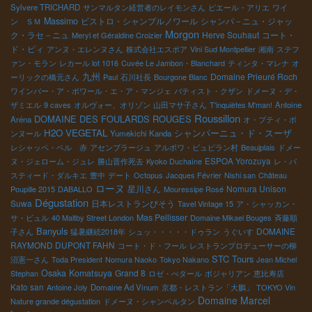
Sylvere TRICHARD
サンマルタン経営者のレイモンさん
ピエール・アリエ
ワイ
Massimo
ビストロ・シャンブルノワール
シャンパ－ニュ・ジャッ
ン ＳＭ
Morgon
ク・ラセ－ニュ
Herve Souhaut
コート・
Meryl et Géraldine Croizier
ド・ピィ
アンヌ・エレンヌさん
株式会社エスポア
Vini Sud Montpellier
湘南
ステフ
ァン・モラン
レカール lot 1016
Cuvée Le Jambon・Blanchard
ティンタ・マレナ
オ
九州
Domaine Prieuré Roch
ーリックの橋元さん
Paul
石川社長
Bourgone Blanc
ワインバー・ア・ボワール・エ・ア・マンジェ
バティスト・クザン
ドメーヌ・デ・
ザミエル
9 caves
オルヴォー、オリゾン
山田マサ子さん
T'inquiètes M'man!
Antoine
Roussillon
DOMAINE DES FOULARDS ROUGES
Aréna
オ・プティ・ボ
H2O VEGETAL
シャンパーニュ・ド・スーザ
ンヌール
Yumekichi Kanda
レシャッペ・ベル 赤
アセンブラージュ
アルボワ・ピュピラン村
Beaujplais
ドメー
ESPOA Yorozuya
ヌ・ジェローム・ジュレ
勝山晋作死去
Kyoko Duchaîne
レ・バ
スティード・ダルキエ
豊中
デート
Octopus
Jacques Février
Nishi san
Château
ローヌ
星川さん
Nomura Unison
Poupille 2015
DABALLO
Mouressipe Rosé
Dégustation
Suwa
日本レストランびそう
Tavel Vintage 15
ア・シャッカン・
Mas Pellisser
サ・ビュル
40 Maltby Street London
Domaine Mikael Bouges
斉藤順
Banyuls
DOMAINE
子さん
猛暑継続2018年
シュッ・・・・・ドゥラン
うぐいす
RAYMOND DUPONT FAHN
コート・ド・フール
レストランプロデューサーの柳
STC Tours
沼憲一さん
Toda President
Nomura Naoko
Tokyo Nakano
Jean Michel
Osaka Komatsuya
Grand 8
Stephan
ロゼ・ぺタール
ボジャリアン
恵比寿店
Kato san
Antoine Joly
Domaine Ad Vinum
京都・レストラン「大鵬」
TOKYO Vin
Domaine Marcel
Nature grande dégustation
ドメーヌ・シャンベルタン