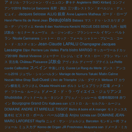
ア
オジル・フランジャン・ヴィニュロン
夢キチ
Angleterre
BMO Kiritani]
コンフィ
アンサ2016
Bistro Le Sancerre
長野・諏訪
三ツ星レストラン「オベルジュ・デュ・
銀座
Jacques Selosse
ガード・ローブ
ピュイ」
ALLIQ
Anne Lapierre
Matheus
Beaujolais
Henri-Pierre fils de René Jean
Babass
マス・ドゥ・レスカリダ
ク
ロ・デ・ゾリヴィエ
Kendo 8 dan Yoshimura Kenichi
RECUE DES SENS
九州・福岡
イヤン・ベルト
試飲会・セミナー
キューヴェ ル・ジャンボン・ブランシャール
ラン
Nicole Carmarans
シャトー・ロック・フォール
シャトー・プピーユ・コー
Jean-Claude LAPALU
Champagne Jacques
ト・ド・カスティヨン
Lassaigne
Paris bistro MARGO
Dijon
Perriere Les Vielles
サッカーワールドカッ
プ2018年
Bistrot VIvienne
ジェーテー
ミレジム・ビオ
マス・ロー・ブラン
マレ・バ
試飲会
ス
宮古島
Château Plaisance
アヴィタル
ディーヴ・ブテイユ
La Petite
スペイン
cuvée Cailloutine
中湊しげる
Cuvee Le Rang du Merle
ダンス・アンコ
ール2016
ジュヴレ・シャンべルタン
Mariage de Nomura Takaki
Matin Calme
Sud-Ouest
Nozaki Wine Shop
L'Arc de Triomphe
ジル・ダヴァス
Metisse 17
カウ
レピュブリック広場
ゾン醸造元
ユウジさん
Okada Hiroshi san
ポルト
メーヌ・
ドメーヌ・ド・ラ・ヴィエイユ・ジュリアンヌ
デ・フラール・ルージュ
Shubidoba
グットドール
ル・タジンヌ
ブリュノ・シュレール
収穫時期2018
赤ワ
Bourgogne Grand Cru
イン
Kajikawa san
ビストロ・ル・セルクル・ルージュ
DOMAINE ANDRE ET MIREILLE TISSOT
Bistro A boire et A manger
モトクッス大
ビストロ・ポール・ベール試飲会
Anjou
DOMAINE JEAN-
阪本社
Uchida san
MARC LAFOREST
Hop'là
ニュイ・サン・ジョルジュ
Barcelon
モンギュー村
フォ
ミュスカデ
ジェール
Konno de Organ
JR Freshness Akayama san
ドメーヌ・ミカ