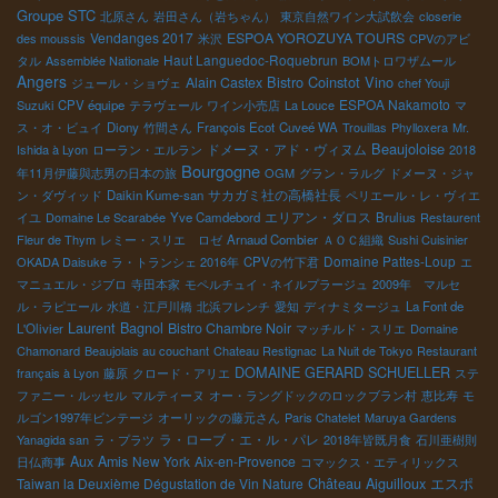
Groupe STC
北原さん
岩田さん（岩ちゃん）
東京自然ワイン大試飲会
closerie
Vendanges 2017
ESPOA YOROZUYA TOURS
des moussis
米沢
CPVのアビ
Haut Languedoc-Roquebrun
タル
Assemblée Nationale
BOMトロワザムール
Angers
Bistro Coinstot Vino
Alain Castex
ジュール・ショヴェ
chef Youji
ESPOA Nakamoto
Suzuki
CPV équipe
テラヴェール
ワイン小売店
La Louce
マ
ス・オ・ビュイ
Diony
竹間さん
François Ecot
Cuveé WA
Trouillas
Phylloxera
Mr.
Beaujoloise
ドメーヌ・アド・ヴィヌム
Ishida à Lyon
ローラン・エルラン
2018
Bourgogne
年11月伊藤與志男の日本の旅
OGM
グラン・ラルグ
ドメーヌ・ジャ
サカガミ社の高橋社長
ン・ダヴィッド
Daikin Kume-san
ペリエール・レ・ヴィエ
エリアン・ダロス
イユ
Domaine Le Scarabée
Yve Camdebord
Brulius
Restaurent
Fleur de Thym
レミー・スリエ ロゼ
Arnaud Combier
ＡＯＣ組織
Sushi Cuisinier
Domaine Pattes-Loup
OKADA Daisuke
ラ・トランシェ 2016年
CPVの竹下君
エ
マニュエル・ジブロ
寺田本家
モペルチュイ・ネイルプラージュ
2009年 マルセ
ル・ラピエール
水道・江戸川橋
北浜フレンチ
愛知
ディナミタージュ
La Font de
Laurent Bagnol
Bistro Chambre Noir
L'Olivier
マッチルド・スリエ
Domaine
Chamonard
Beaujolais au couchant
Chateau Restignac
La Nuit de Tokyo
Restaurant
DOMAINE GERARD SCHUELLER
français à Lyon
藤原
クロード・アリエ
ステ
ファニー・ルッセル
マルティーヌ
オー・ラングドックのロックブラン村
恵比寿
モ
ルゴン1997年ビンテージ
オーリックの藤元さん
Paris Chatelet
Maruya Gardens
ラ・ローブ・エ・ル・パレ
Yanagida san
ラ・プラツ
2018年皆既月食
石川亜樹則
Aux Amis
New York
Aix-en-Provence
日仏商事
コマックス・エティリックス
Château Aiguilloux
エスポ
Taiwan la Deuxième Dégustation de Vin Nature