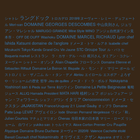
る。 あのGanevatガヌヴァ醸造が隣村にある。 トビッキリ美味し
いワインができる特別な土壌を備えている。 しかし、生産量がこ
こ８年に渡って少ない。 8年前より顕著になってきた異常な気候変
ラングドック
シャトレ
トロカデロ
2018年ヌーヴォー・レミー・デュフェート
動の影響が出ている。 でも、ジェラルドに学んだ栽培技術を駆使
DOMAINE GEORGES DESCOMBES
中山良則さん
ジュリ
ル
Mori-san
しながどんな天候が来ても微動だにしない栽培の“技”を 磨いてい
アン・マレシャル
MARUGO GRANDE
Wine Style WINO
アンジェ自然派ワイン見
る。 まさに、真剣勝負と云っていい戦いをやっている。磨きをか
DOMAINE MARCEL RICHAUD
Lyon chef
本市・
OFF DE OUFF
Washoku
けている。 多くの人がKennjiroの仕事を見守っている。応援して
Ishida Katsumi
domaine de l'anglore
ドメーヌ・トマ・ルアネ
Isabelle
chef
いる。 奥さんとの二人三脚が何倍もの力となって畑を見事に造り
STC Groupe Tour
Mizukuchi
Tokyo Kanda
Grand Cru
Vin Jaune
ル・バトセ
あげている。 最近のミレジムの鏡さんのワインのミネラル感は凄
Boqueria market
レストラン ラ・カサ・デル・ぺロ
梶川さん
ダミアン・コクレ・
いものがある。 フランス中の醸造家からKenjiroの名前で愛されて
ヌーヴォー
シャトー・オゾンヌ
Alain Chapelle
フローランス
Domaine Etienne et
いる。 今回の鏡さんとの久々の再会で心身を削りながらの戦いで
ル・モン・ド・マリー
Sébastien Riffault
Domaine Le Boiron
M. Bispalie
ポール
ビ
造ったミレジムに心から感動しました。 私も心から応援していま
ストロノミ
レ・ザノ二ム
ル・ｒタン・デメ
Abriou
エイロール
エスポア・よろず
す。頑張ってください。 銀座で初めて逢った時の顔が何回も浮か
Nakayama
や・リショームの歴史
哲学
Jeu de quilles
メーヌ・ド・ラ・ボルド
んできた訪問となりました。
Yoshinori san
Domaine La Petite Baigneuse
6 Pieds sur Terre
剣のワイン
葡萄
植村シェフ
ジ
ジュース
ALLIQ Hamada President
MATA HARI
ボジョレフェアー
イタリア
ャン・フォワラール
Oenoconnexion
ドメーヌ・セ
シェフ・グワン
クスタン
JAJAKISTAN
France/Uruguay 2:1
Lionel Gauby
オップラ
Domaine
アヴェイロン
Patte Loup
LEVAT
Iode
Shonan
Pernand Vergelesse
ワイン「和」
Julien Courtois
マチュとマリオン
Chenas
寺田本家の日本酒
マリー・ローズ
リシ
ョーム 白ワイン
yukiko san
トゥルイヤス
Aloxe Corton Premier Cru
Poupille
Atypique
Domaine Bruno Duchene
ヌーヴォー 2020年
Valence Cachette etoilé
オリヴィエ・クザン
chef Nakaminato
Benoit Courault
Aguyana
オザミ・デ・