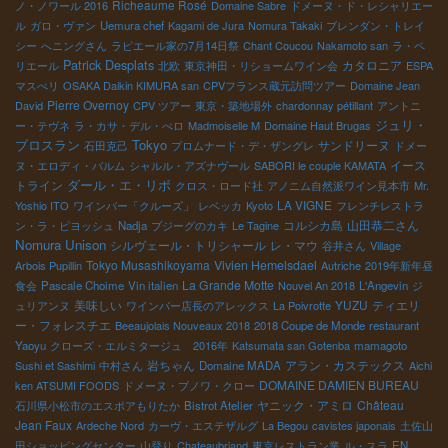
Richeaume Rosé
ノ・ノワール 2016
Domaine Sabre
ドメーヌ・ド・レシャリエー
ル
ガロ・ヴァン
Uemura chef
Kagami de Jura
Nomura Takaki
ブレンダン・トレイ
シー
へニングさん
ラピエール家の7月14日祭
Chant Coucou
Nakamoto san
ラ・ペ
Patrick Desplats
カタロニア
リエール
北欧
東京神田・リショームワイン会
ESPA
マスぺリ
OSAKA Daikin KIMURA san
CPVフランス蔵元訪問ツアー
Domaine Jean
Pierre Overnoy
David
CPV ツアー
東京・築地場外
chardonnay pétillant
アントニ
ジュリ・
ー・テヴネ
ラ・カサ・デル・ぺロ
Madmoiselle M
Domaine Haut Brugas
Tokyo
ブロスラン
サンドリーヌ
石田克己
プロムナード・デ・ザングレ
ドメー
イース
ヌ・エロディ・バルム
シャルル・アズナヴール
SABORI le couple KAMATA
ダール・エ・リボ
トライン
クロス・ロード社
アノニム自然派ワイン見本市
Mr.
LA VIGNE
Yoshio ITO
ワインバー「クルーズ」
レベッカ
Kyoto
フレンチレストラ
コルシカ島
山田恭二さん
ン・ラ・ピヨッシュ
Nadja
ブジーグのカキ
Le Tagine
Nomura Unison
シルヴェール・トリシャール
レ・マウ
谷井さん
Village
Tokyo Musashikoyama
Vivien Hemelsdael
Arbois Pupillin
Autriche
2019年新年昼
La Grande Motte
食会
Pascale Choime
Vin italien
Nouvel An 2018
L'Angevin
ジ
美味しい
YUZU
ティエリ
ュリアンヌ
ワインバー店長のアレックス
La Poivrotte
ー・フォレスチエ
Beeaujolais Nouveaux 2018
2018 Coupe de Monde
restaurant
Yaoyu
クローズ・エルミタージュ 2016年
Katsumata san Gotenba
mamagoto
岩ちゃん
アラン・カステックス
Sushi et Sashimi
中村さん
Domaine MADA
Aichi
DOMAINE DAMIEN BUREAU
ken ATSUMI FOODS
ドメーヌ・ブノワ・クロー
ヤニック・アミロ
Château
石川県小松市のエスポアもりたか
Bistrot Atelier
Jean Faux
Ardeche Nord
カーヴ・エステザルグ
La Begou
cavistes japonais
土佐山
田ショッピングセンター
山登り
Chateaubriand
東京レストラン業
ル・スラ
EN