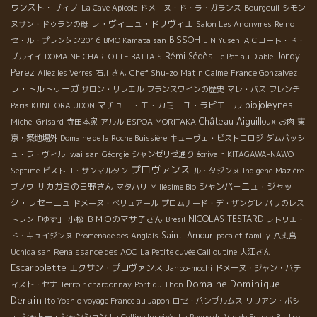
ワンスト・ヴィノ
La Cave Apicole
ドメーヌ・ド・ラ・ガランス
Bourgeuil
シモン
レ・ヴィニュ・ドリヴィエ
ヌサン・ドゥランの母
Salon Les Anonymes
Reino
BISSOH
セ・ル・プランタン2016
BMO Kamata san
LIN Yusen
ＡＣコート・ド・
Rémi Sédès
Jordy
ブルイイ
DOMAINE CHARLOTTE BATTAIS
Le Pet au Diable
Perez
Chef Shu-zo
Allez les Verres
石川さん
Matin Calme
France Gonzalvez
ラ・トルトゥーガ
サロン・リレエル
フランスワインの歴史
マレ・バス
フレンチ
biojoleynes
マチュー・エ・カミーユ・ラピエール
Paris KUNITORA UDON
Château Aiguilloux
Michel Grisard
寺田本家
アルル
ESPOA MORITAKA
お肉
東
京・築地場外
Domaine de la Roche Buissière
キューヴェ・ビストロロジ
ダムバッシ
ュ・ラ・ヴィル
Iwai san
Géorgie
シャンゼリゼ通り
écrivain KITAGAWA-NAWO
プロヴァンス
Septime
ビストロ・サンマルタン
ル・タジンヌ
Indigene
Mazière
サカガミの日野さん
シャンパ－ニュ・ジャッ
ブノワ
マタハリ
Millésime Bio
ク・ラセ－ニュ
ドメーヌ・ベリュアール
プロムナード・デ・ザングレ
パリのレス
ＢＭＯのマサ子さん
NICOLAS TESTARD
トラン「ゆず」
小松
Bresil
ラトリエ・
Saint-Amour
ド・キュイジンヌ
Promenade des Anglais
pacalet familly
八丈島
Uchida san
Renaissance des AOC
La Petite cuvée Cailloutine
大江さん
Escarpolette
エクサン・プロヴァンス
Janbo-mochi
ドメーヌ・ジャン・バテ
Domaine Dominique
ィスト・セナ
Terroir
chardonnay
Port du Thon
Derain
Ito Yoshio voyage France au Japon
ロセ・パンプルムス
リリアン・ボシ
ェ
シャトー・シャンション
La Colline Inspirée
La Revue du Vin de France
Bistro