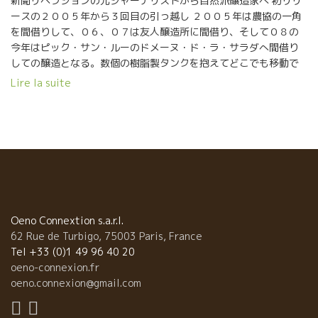
新聞リベラションの元ジャーナリストから自然派醸造家へ 初リリ
ルーの岩山みたいに、大きくてゆったり気分になったテーブル一
ースの２００５年から３回目の引っ越し ２００５年は農協の一角
同だったのでした。 ＊Catherine BERNARD＊カトリーヌ・ベル
を間借りして、０６、０７は友人醸造所に間借り、そして０８の
ナール Cinsault 2007 ＊Le Pet au Diable Les Matelles TEL
今年はピック・サン・ルーのドメーヌ・ド・ラ・サラダへ間借り
04 67 84 25 25 ＜サン・ロマン×揚げ出し豆腐＞ ボーヌのスーパ
しての醸造となる。数個の樹脂製タンクを抱えてどこでも移動で
ー美味しい和食のお店はフィリップ・パカレなど地元の生産者は
きるヤドカリ醸造家だ。 今回の引越先、風光明媚で地場に力があ
Lire la suite
もちろん、我らがムッシュ・イトーの行きつけの店、「媚竈
るピック・サン・ルーだ。 彼女を知る元新聞社時代の人たちが語
(BISSOH)」。オーナーはワイン大好きのミキヒコさんとサチコさ
る 『彼女の性格は、楽天的、情熱家、行動派、常にハイテンショ
ん。ワインの品揃えは垂涎モノ、オマケに料理も抜群とあってグ
ンな女性だ。』 そんな彼女が騒雑とした記者の仕事とパリをあと
ルメにもお墨付き。さてっと、1日中生産者めぐりで疲れた体にエ
にモンペリエに引っ越し、約３ヘクタールの畑を購入して醸造家
ネルギーを詰め込むぞっ！ ワインはサン・ロマンといえば…のか
としの生活に転身した。 既に地元や自然ワイン業界では話題の人
のティエリー・グイヨを受け継いだラッキーな従兄弟、ルノー・
だ！ ロワール地方ムスカデ地区の出身だ。小さい頃から農業が好
ボワイエのサン・ロマン2006の白。厚みがあるのにしなやかで、
きだった。 記者の仕事としてモンペリエに来て、ラングドックの
ミネラルが心地よい…貝の酒蒸しにぴったりだわん、ムフフ。 そ
ピック・サン・ルーの土地を知り、一目惚れ。小さい頃からの夢
こに登場したのがキノコが載った熱々の揚げ出し豆腐!? この両
を実現すべくモンペリエに移住。決めたら即実行のカトリーヌ、
Oeno Connextion s.a.r.l.
方がそれぞれサン・ロマンと見事なまでのマッチングゥ。だし×だ
約３ヘクタールの畑を購入、しかし醸造所まで購入する金銭的余
62 Rue de Turbigo, 75003 Paris, France
し＝天国の組み合わせという結果になったのでした。つまり、貝
裕はない。知り合いの醸造所の一角を間借りしながら４年目にな
Tel +33 (0)1 49 96 40 20
を蒸したスープや揚げだしのお汁はおだしの旨みがたっぷり、そ
る。４０歳、２児の母、聡明で活発で魅力的な女性だ！ そんなカ
oeno-connexion.fr
こにサン・ロマンのだし以上に濃縮した旨みが重なって、口中い
トリーヌが造るワインは素晴らしく美味しい！！ 新壮大な地球の
oeno.connexion@gmail.com
っぱいの幸せになったというわけでした。「いやぁ、このワイン
変動期を感じさせてくれるピック・サン・ルー 日本なら神社がで
の旨さはまさにだしだねぇ、旨いっ」思わず唸るムッシュ・イト
きているほど冷厳なパーワーを感じる岩山