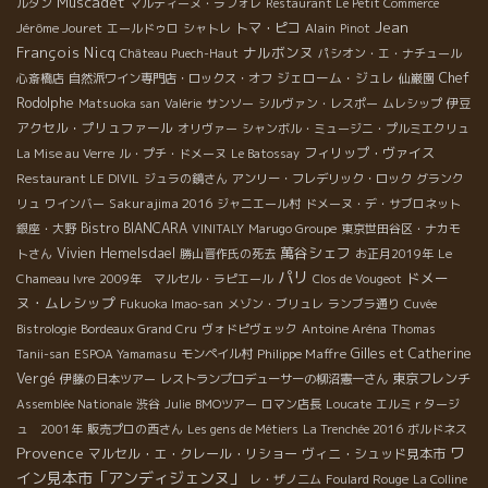
Muscadet
ルタン
マルティーヌ・ラフォレ
Restaurant Le Petit Commerce
Jean
Jérôme Jouret
トマ・ピコ
Alain
エールドゥロ
シャトレ
Pinot
François Nicq
ナルボンヌ
Château Puech-Haut
パシオン・エ・ナチュール
ジェローム・ジュレ
Chef
心斎橋店
自然派ワイン専門店・ロックス・オフ
仙巌園
Rodolphe
Matsuoka san
Valérie
サンソー
シルヴァン・レスポー
ムレシップ
伊豆
アクセル・プリュファール
オリヴァー
シャンボル・ミュージニ・プルミエクリュ
フィリップ・ヴァイス
La Mise au Verre
ル・プチ・ドメーヌ
Le Batossay
Restaurant LE DIVIL
ジュラの鏡さん
アンリー・フレデリック・ロック
グランク
Sakurajima 2016
リュ
ワインバー
ジャニエール村
ドメーヌ・デ・サブロネット
Bistro BIANCARA
銀座・大野
VINITALY
Marugo Groupe
東京世田谷区・ナカモ
萬谷シェフ
Vivien Hemelsdael
トさん
勝山晋作氏の死去
お正月2019年
Le
パリ
ドメー
Chameau Ivre
2009年 マルセル・ラピエール
Clos de Vougeot
ヌ・ムレシップ
Fukuoka Imao-san
メゾン・ブリュレ
ランブラ通り
Cuvée
Bistrologie
Bordeaux Grand Cru
ヴォドピヴェック
Antoine Aréna
Thomas
Philippe Maffre
Gilles et Catherine
Tanii-san
ESPOA Yamamasu
モンペイル村
Vergé
東京フレンチ
伊藤の日本ツアー
レストランプロデューサーの柳沼憲一さん
Assemblée Nationale
渋谷
Julie
BMOツアー
ロマン店長
Loucate
エルミｒタージ
ュ 2001年
販売プロの西さん
Les gens de Métiers
La Trenchée 2016
ボルドネス
Provence
ワ
マルセル・エ・クレール・リショー
ヴィニ・シュッド見本市
イン見本市「アンディジェンヌ」
レ・ザノ二ム
Foulard Rouge
La Colline