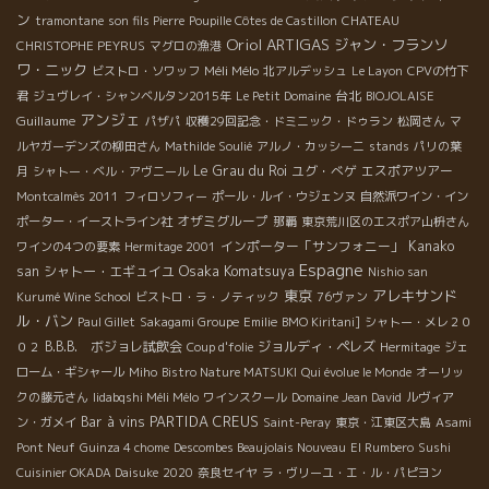
ン
tramontane
son fils Pierre
Poupille Côtes de Castillon
CHATEAU
Oriol ARTIGAS
ジャン・フランソ
CHRISTOPHE PEYRUS
マグロの漁港
ワ・ニック
Méli Mélo
ビストロ・ソワッフ
北アルデッシュ
Le Layon
CPVの竹下
台北
君
ジュヴレイ・シャンベルタン2015年
Le Petit Domaine
BIOJOLAISE
アンジェ
Guillaume
パザパ
収穫29回記念・ドミニック・ドゥラン
松岡さん
マ
ルヤガーデンズの柳田さん
Mathilde Soulié
アルノ・カッシーニ
stands
パリの葉
Le Grau du Roi
ユグ・べゲ
エスポアツアー
月
シャトー・ベル・アヴニール
Montcalmès 2011
フィロソフィー
ポール・ルイ・ウジェンヌ
自然派ワイン・イン
オザミグループ
ポーター・イーストライン社
那覇
東京荒川区のエスポア山枡さん
インポーター「サンフォニー」
Kanako
ワインの4つの要素
Hermitage 2001
Espagne
Osaka Komatsuya
san
シャトー・エギュイユ
Nishio san
東京
アレキサンド
Kurumé Wine School
ビストロ・ラ・ノティック
76ヴァン
ル・バン
Paul Gillet
Sakagami Groupe
Emilie
BMO Kiritani]
シャトー・メレ２０
B.B.B. ボジョレ試飲会
ジョルディ・ペレズ
０２
Coup d'folie
Hermitage
ジェ
ローム・ギシャール
Miho
Bistro Nature MATSUKI
Qui évolue le Monde
オーリッ
クの藤元さん
Iidabqshi Méli Mélo
ワインスクール
Domaine Jean David
ルヴィア
PARTIDA CREUS
Bar à vins
ン・ガメイ
Saint-Peray
東京・江東区大島
Asami
Pont Neuf
Guinza 4 chome
Descombes Beaujolais Nouveau
El Rumbero
Sushi
Cuisinier OKADA Daisuke
2020
奈良セイヤ
ラ・ヴリーユ・エ・ル・パピヨン