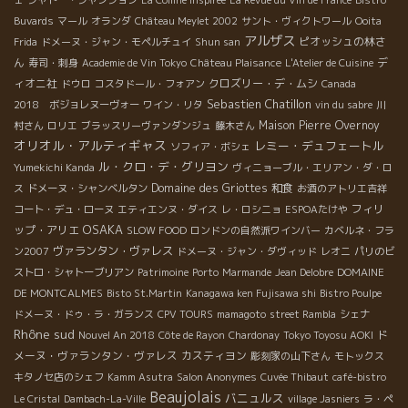
Buvards
マール
オランダ
Château Meylet 2002
サント・ヴィクトワール
Ooita
アルザス
ピオッシュの林さ
Frida
ドメーヌ・ジャン・モペルチュイ
Shun san
ん
デ
寿司・刺身
Academie de Vin Tokyo
Château Plaisance
L'Atelier de Cuisine
ィオニ社
クロズリー・デ・ムシ
ドウロ
コスタドール・フォアン
Canada
Sebastien Chatillon
2018 ボジョレヌーヴォー
ワイン・リタ
vin du sabre
川
Maison Pierre Overnoy
村さん
ロリエ
ブラッスリーヴァンダンジュ
藤木さん
オリオル・アルティギャス
レミー・デュフェートル
ソフィア・ボシェ
ル・クロ・デ・グリヨン
Yumekichi Kanda
ヴィニョーブル・エリアン・ダ・ロ
Domaine des Griottes
和食
ス
ドメーヌ・シャンベルタン
お酒のアトリエ吉祥
フィリ
コート・デュ・ローヌ
エティエンヌ・ダイス
レ・ロシニョ
ESPOAたけや
OSAKA
ップ・アリエ
SLOW FOOD
ロンドンの自然派ワインバー
カベルネ・フラ
ヴァランタン・ヴァレス
ン2007
ドメーヌ・ジャン・ダヴィッド
レオニ
パリのビ
ストロ・シャトーブリアン
Patrimoine
Porto
Marmande
Jean Delobre
DOMAINE
DE MONTCALMES
Bisto St.Martin
Kanagawa ken Fujisawa shi
Bistro Poulpe
ドメーヌ・ドゥ・ラ・ガランス
CPV TOURS
mamagoto
street Rambla
シェナ
Rhône sud
ド
Nouvel An 2018
Côte de Rayon
Chardonay
Tokyo Toyosu AOKI
メーヌ・ヴァランタン・ヴァレス
カスティヨン
彫刻家の山下さん
モトックス
キタノセ店のシェフ
Kamm Asutra
Salon Anonymes
Cuvée Thibaut
café-bistro
Beaujolais
バニュルス
Le Cristal
Dambach-La-Ville
village Jasniers
ラ・ペ