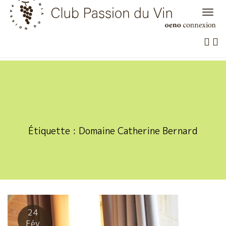
Skip
to
content
Étiquette :
Domaine Catherine Bernard
24
Fév