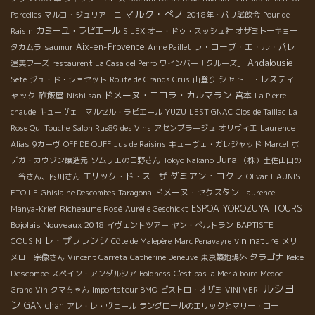
マルク・ぺノ
Parcelles
マルコ・ジュリアーニ
2018年・パリ試飲会
Pour de
カミーユ・ラピエール
Raisin
SILEX
オー・ドゥ・スッシュ社
オザミトーキョー
Aix-en-Provence
ラ・ローブ・エ・ル・パレ
タカムラ
saumur
Anne Paillet
Andalousie
渥美フーズ
restaurent La Casa del Perro
ワインバー「クルーズ」
シャトー・レスティニ
Sete
ジュ・ド・ショセット
Route de Grands Crus
山登り
ドメーヌ・ニコラ・カルマラン
ャック
酢飯屋
宮本
Nishi san
La Pierre
YUZU
chaude
キューヴェ マルセル・ラピエール
LESTIGNAC
Clos de Taillac
La
Rose Qui Touche
Salon Rue89 des Vins
アセンブラージュ
オリヴィエ
Laurence
Alias
9カーヴ
OFF DE OUFF
Jus de Raisins
キューヴェ・ガレジャッド
Marcel
ボ
Jura
デガ・カウゾン醸造元
ソムリエの日野さん
Tokyo Nakano
（株）土佐山田の
ダミアン・コクレ
エリック・ド・スーザ
三谷さん、内川さん
Olivar
L'AUNIS
ドメーヌ・セクスタン
ETOILE
Ghislaine Descombes
Taragona
Laurence
Richeaume Rosé
ESPOA YOROZUYA TOURS
Manya-Krief
Aurélie Geschickt
Bojolais Nouveaux 2018
BAPTISTE
イヴェントツアー
ヤン・ベルトラン
レ・ザフランシ
vin nature
COUSIN
Côte de Malepère
Marc Penavayre
メリ
タラゴナ
Keke
メロ 宗像さん
Vincent Garreta
Catherine Deneuve
東京築地場外
Descombe
スペイン・アンダルシア
Boldness
C'est pas la Mer à boire
Médoc
ルシヨ
Grand Vin
クマちゃん
Importateur BMO
ビストロ・オザミ
VINI VERI
ン
GAN chan
アレ・レ・ヴェール
ラングロールのエリックとマリー・ロー