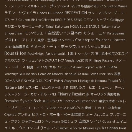
ン・メ・フェ・スキル・トゥ・プレ
Vincent
マルセル最後の年ワイン
Biotop Wines
ラモン・サヴェドラ
Côtes Du Rhône
RECREATION
サン・マルタン・デ・ラ・
ガリッグ
Cauzon
Bistro Célestin
RECUE DES SENS
ロマン・シャプイ
Callipyge
マジエール
モーヴェータン
Taipei Kato san
NOUVELLE BAGUE
Nakaminato
モンペリエ・自然派ワイン見本市
カタルーニャ
Shigeru san
Katsuyama
ビストロ・アトリエ
Christophe Foucher
東京・恵比寿
タンペット
Cueillette
ドメーヌ・デュ・ポッシブル
2018年皆既月食
モトクッス大阪本社
Roussillon
Rosé Grigri
Paris en août
上海
トゥールーズ
石川県小松市のエスポ
ドメー
アもりたか
ラ・リュノットのクリストフ
Vendange2018 Philippe Pacalet
ヌ・レオニス
桜島 2016年
カルフォルニア
Avanti Popolo
マルク
ESPOA
Yorozuya Yukiko san
Domaien Marcel Richaud
Atsumi Foods Mori san
夜景
DOMAINE RAYMOND DUPONT FAHN
Vin
Aveyron
Mariage de Nomura Takaki
Nature BIM
ビストロ・ビュヴァール
サラ
ESPA
シス・ピエ・シュール・テール
Thierry Puzelat
レストラン ラ・カサ・デル・ぺロ
赤
オーリック濱田社長
Domaine Sylvain Bock
KGB
アメリカ
Corton les Bressandes
東京六本木
シャト
ー・プピーユ・コート・ド・カスティヨン
GAR'O'VIN
炭焼・しのり・中山夫妻
ビストロ・ポール・ベール試飲会
Chenas
アンジュ
オーヴェルニュ
ブルゴーニ
自然派ワイン
エマニ
ュ・ブラン
シャポームロン
Mori-san
水口シェフ
Cossard
ュエル・ウイヨン・オヴェルノワ
Assignan
Barbecue Soirée
Mouressipe
Paul