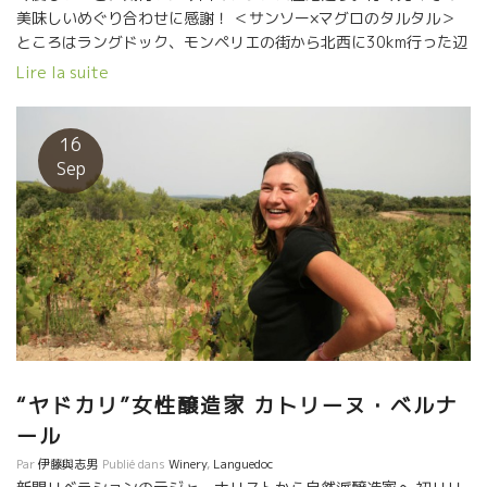
美味しいめぐり合わせに感謝！ ＜サンソー×マグロのタルタル＞
ところはラングドック、モンペリエの街から北西に30km行った辺
りにある小さな村、レ・マテル(Les Matelles)。我らがアネゴの
Lire la suite
カトリーヌ・ベルナール(だって40歳過ぎてからたった一人でワイ
ン造りを始めて、しかも超旨くて、その上ハイテンション!!)のお
気に入りレストラン「ル・ぺ・オゥ・ディアーブル(Le Pet au
16
Diable)」に着いたのは正午もずいぶん回った頃。テーブルに着く
Sep
なり、まずは持ち込みのカトリーヌのワイン、赤3本を試飲してよ
うやく腹ペコのランチタイム。カトリーヌいわく「あー、お腹空
いた。ねぇねぇアントレ、どうする？今日は魚の気分。何か魚、
ない？」赤しかないのにぃ？まあ、いっか。 登場したのはバジル
にパプリカ、オニオン、シブレット、松の実などを混ぜ合わせた
マグロのタルタル。ボリューム満点、で、エイヤッとひと口。間
髪いれずに『グレナディンシロップみたいな香りの軽やかで辛口
の赤ワインを造りたいの！』という彼女の思い通りの仕上がりの
サンソーをグビリ。これがよいのです。大き目のサイコロ状のマ
グロの食感に心地よいフルーティなサンソーのちょっとピノっぽ
“ヤドカリ”女性醸造家 カトリーヌ・ベルナ
い、ほんわり柔らかな口当たりがお見事！オリーヴオイルももち
ール
ろんだけど、マグロのほのかな脂身が軽いながらも存在するタン
Par
伊藤與志男
Publié dans
Winery
,
Languedoc
ニンと溶け合って・・・。 さっき見てきたでっかいピク・サン・