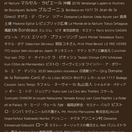
マルセル・ラピエール
沖縄
2018 Vendange Lapierre
et Nature
Huitres
ブルゴーニュ
St Jean de la
de Bouzigues
Bulbille
Bordeaux en 1977
Ginest
オザミ・デ・ヴァン ツアー
酒美
Domaine Le Boiron
Ueda Ayumi san
土場
レピュブリック広場
Madona Eglise
Le Monde de la Nature
Tokyo Setagaya
Bordeaux
萬屋天狗
ミレジム・ビオ
東京試飲会・セミナー
Paris bistro SAGAN
エリック・プフェーリング
ピエール・アリエ
Saint Michel
Yamadaya Tours
岩田コキさん
ホテル・ボマ
Sebastien Dervieux
M et Mme Benoit
LE PRE VERRE
ITO sejour bien occupe au Japon
タンキエット・ママン
カプリエ醸造元
Cuisinier
ラ・ピオッシュ
Yuji san
クロ・ド・タイラック
Tazaki Shinya
CPV Ishikawa
kun
Côtes de Marmandais
ビストロ・ヴィヴィエンヌ
ワインバー・ア・ボワー
Domaine
ル・エ・ア・マンジェ
2020 beaujolais nouveaux
日酒販ツアー
QV.g
de la Romanée-Conti
ポール
Lilian BOSCH
中川マリ
レカール lot 1117
Bodega
丸山宏人
ラフォレ・ヌーヴォー18
Cauzon
Sans Temps
シャルドネ・ペティア
ン
ギー・エ・トマ・ジュリアン
Yuko-san
Le Clos des Treilles
コサール
La Robe
Sumiyaki SHINORI le couple Nakayama
Yamada Kyouji san
Cave Papilles
ビスト
et le Palais
ラ・ミーゾ・ヴェール
九州・福岡試飲会・セミナー
パルク
ロ・シンバ
ラヴェニールの大園さん
Mr. Hiroto Maruyama
株式会社JALUX
アシニャン村
Importateur Kadowaki Noriko
アントニー・テヴネ
Domaine
ローヌ
Emmanuel Giboulot
ラストー
オーリックスの橋元さん
Red
パリレストラ
ン・奏で
Pompon Rosé
輪飲学園
LOUIS BENJAMIN
Cuvée Sakurajima
Mas Lau