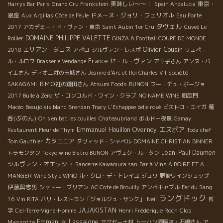
美味しい～～！
東京・
Harrys Bar Paris
Grand Cru Frankstein
Spain Andalucia
銀座
ドメーヌ・ジョリ・フェリオル
Aux Argillas
Côte de Feule
Eau Forte
タヴェル
2017
アカデミー・ド・ヴァン・東京
Saint Aubin 1er Cru
Cuveé Le
DOMAINE PHILIPPE VALETTE
Rollier
GINZA 6
Football COUPE DE MONDE
Olivier Cousin
エリアン・ダロス
2018
アぺロ
シルヴァン・レスポ
リュペー
France
セ・ル・ヴァン
ル・ルロワ
Brasserie Vendange
アキ子さん
アンヌ・パ
イエさん
ディオニ社の玉城さん
Jeanne d'Arc et Roi Charles VII
Société
SAKAGAMI
ＢＭＯ社の鎌田さん
Atsumi Foods
BUNON
フー・デュ・ボージョ
2017 Bulle à Zero
ザ・コンコルド・ワイン・クラブ
NO NAME WINE
凱旋門
葡
Macéo
Beaujolais blanc
Brendan Tracy
L'Echappee belle rosé
ビストロ・ユイガ
呑(ぶのん)
On s'en bat les couilles
Chateaubriand
ボルドー夜景
Gamay
エスポア
Emmanuel Houillon Overnoy
Restaurent Fleur de Thym
Toda chef
カタロニア
Tom Gauthier
ダヴィッド・シャペル
DOMAINE CHRISTIAN BINNER
Jean-Paul Daumen
トラモンタン
Tokyo wine Bistro BUNON
アヴェク・ル・タン
シルヴァン・オエッシュ
Sancerre Kawamura san
Bar à Vins A BOIRE ET A
MANGER
Wine Style WINO
ル・クロ・デ・トレイユ
ジュリ
野崎ワインショップ
伊藤與志男
シャトー・ブリアン
AC Cote de Brouilly
アンペキャブル
Fer du Sang
ラングドック
16
Vin RITA
パリ・レストラン「ジョルジュ・サンク」
Neil
哲
JAJAKISTAN
Clos
学
Ciel-Terre-Vigne-Homme
Henri Frédérique Roch
Emmanuel Lassaigne
Massotte
アグヤーナ村
トーハン酒販店・石橋さん
ア