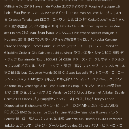
La
Millésime Bio 2019
Hayashi de Pioche
エスポアよろずや
Poupille Atypique
Loire
Eau Forte
Chef Ishida
レカール lot 1016
Mas del Périé
レ・プレミス１
モルゴン村
６
Orveaux Tanaka san
ロニス・エトワレ
Kyoko Duchaîne
ユキさん
の50歳の誕生会
フランス猛暑2018年
Fête du 14 Juillet chez Lapierre
Les Vins
Château Jean Faux
des Moines
マキシムス
Chiristophe pacalet Beaujolais
Nouveau 2018
BMO TOUR
ラ・ノティック経営者キャロル
Fukuoka Kurume
L'Arc de Triomphe
Encore Canicule France
ジャン・クロード・ラトー
Meryl et
ラファエル・シャンピエ
Géraldine Croizier
Ota Daisuke sushi cuisinier
藤原
デ
Jacques Selosse
ィアック
Domaine de l'Ecu
ドメーヌ・デ・グリオット
アメルシ
パスカル・シモニュッティ
東京・鴬谷
ュヴィル畑
フィリップ・マッフル
寺田本
Loïc
家の日本酒
Coupe de Monde 2018
Château Lassolle
アントワーヌ・エ・ロー
ランス・ジョリ
ＢＭО社の山田さん
カキと白ワイン
マルク・ぺナベール
ケランヌ
CPV菊池ま
Antoine Joly
Vendange 2018 Léonis
Romain Chapuis
サンシニャン
どか
加賀
ジョルジュ・ルマリエ
Vendange 2018 Aligoté Derain et Altaber
Davide
ストラスブルグ
Tokyo Kanda
Gentile
Les Clapas
パリの自然派ワインバー
DOMAINE DES FOULARDS
Dégustation Richeaume
ワイン・ビールバー
ROUGES
アラン
BMO Saito san
Le Clos Fantine
マルゴー
Washoku
9 caves
Louvre
鏡 健二郎さん
パリ2019年
米沢
Valentia
Mr. Hiroshi OSONO
Vacances
石田シェフ
ルネ・ジャン・ダール
パリ・ビストロ・コ
Le Clos des Oliviers