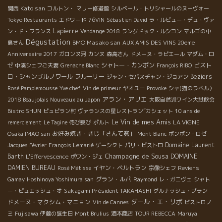
Kato san
関西
コルトン・
マリー修道僧
シルベール・トリシャールのヌーヴォー
Tokyo Restaurants
エドワード
76VIN
Sébastien David
ラ・ルビュー・デュ・ヴァ
Lapierre
ン・ド・フランス
Vendange 2018
ラングドック・ルシヨン
マルゴの中
Dégustation
BMO Masako san
島さん
AUX AMIS DES VINS 20eme
Anniversaire 2017
ガロンヌ河
カンヌ
森高さん
ドメーヌ・ラピエール
マダム・ロ
シャトー・カンボン
ビスト
ゼ
中湊シェフご夫妻
Grenache Blanc
François RIBO
ロ・シャンブルノワール
フルーリー
Beziers
ジャン・セバスチャン・ジョアン
Rosé Pamplemousse
Yve chef
Vin de primeur
ヤオユー
Provoke
シャ(猫のラベル）
アラン・アリエ
2018 Beaujolais Nouveaux au Japon
大阪自然派ワイン大試飲会
Bistro SHUN
ピュピラン村
ヴァランスの星レストラン”カシェット
10 ans de
Le Vin de mes Amis
LA VIGNE
remerciement
Le Tagine
侘び寂び
ポルト
お好み焼き・きじ「さんて寛」
Osaka IMAO san
Mont Blanc
ポンポン・ロゼ
Domaine Laurent
Jacques Février
François Lemarié
ゲーシクト
パリ・ビストロ
Champagne de Sousa
Barth
DOMAINE
L'Effervescence
ポワン・ジェ
DAMIEN BUREAU
イヤン・ベルトラン
Rosé Métisse
宗像シェフ
Reviens
グラン・ルパ
Gamay
Hoshinoya Yoshimura san
Raymond
レ・ガニヴェ
シャト
Sakagami Président TAKAHASHI
ー・ピュエッシュ・オ
グルナッシュ・ブラン
ダール・エ・リボ
ドメーヌ・マクシム・マニョン
Vin de Cannes
ビストロノ
ミ
Fujisawa
伊藤の誕生日
Mont Brulius
酒本商店
TOUR REBECCA
Maruya