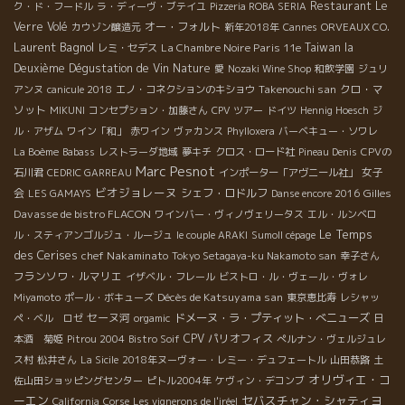
Restaurant Le
ク・ド・フードル
ラ・ディーヴ・ブテイユ
Pizzeria ROBA SERIA
Verre Volé
オー・フォルト
カウゾン醸造元
新年2018年
Cannes
ORVEAUX CO.
Laurent Bagnol
La Chambre Noire Paris 11e
Taiwan la
レミ・セデス
Deuxième Dégustation de Vin Nature
愛
Nozaki Wine Shop
和飲学園
ジュリ
Takenouchi san
クロ・マ
アンヌ
canicule 2018
エノ・コネクションのキショウ
ソット
MIKUNI
コンセプション・加藤さん
CPV ツアー
ドイツ
Hennig Hoesch
ジ
ル・アザム
ワイン「和」
赤ワイン
ヴァカンス
Phylloxera
バーベキュー・ソワレ
La Boème
Babass
レストラーダ地域
夢キチ
クロス・ロード社
Pineau Denis
CPVの
Marc Pesnot
女子
石川君
CEDRIC GARREAU
インポーター「アヴニール社」
ビオジョレーヌ
会
シェフ・ロドルフ
Gilles
LES GAMAYS
Danse encore 2016
Davasse de bistro FLACON
ワインバー・ヴィノヴェリータス
エル・ルンベロ
Le Temps
ル・スティアンゴルジュ・ルージュ
le couple ARAKI
Sumoll cépage
des Cerises
chef Nakaminato
Tokyo Setagaya-ku Nakamoto san
幸子さん
フランソワ・ルマリエ
イザベル・フレール
ビストロ・ル・ヴェール・ヴォレ
Décès de Katsuyama san
Miyamoto
ポール・ボキューズ
東京恵比寿
レシャッ
セーヌ河
ドメーヌ・ラ・プティット・べニューズ
ペ・ベル ロゼ
orgamic
日
CPV パリオフィス
本酒 菊姫
Pitrou 2004
Bistro Soif
ぺルナン・ヴェルジュレ
ス村
松井さん
La Sicile
2018年ヌーヴォー・レミー・デュフェートル
山田恭路
土
オリヴィエ・コ
佐山田ショッピングセンター
ピトル2004年
ケヴィン・デコンブ
ーエン
セバスチャン・シャティヨ
California
Corse
Les vignerons de l'iréel