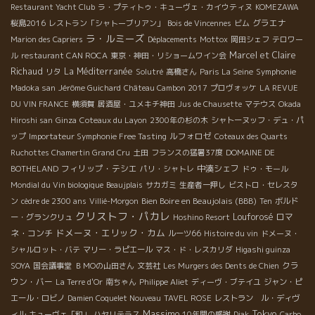
Restaurant Yacht Club
ラ・プティトゥ・キューヴェ・カイウティヌ
KOMEZAWA
グラエナ
桜島2016
レストラン「シャトーブリアン」
Bois de Vincennes
ビム
ラ・ルミーズ
Marion des Capriers
Déplacements
Mottox
岡田シェフ
テロワー
Marcel et Claire
ル
restaurant CAN ROCA
東京・神田・リショームワイン会
Richaud
La Méditerranée
リタ
Solutré
高橋さん
Paris La Seine
Symphonie
Madoka san
Jérôme Guichard
Château Cambon 2017
プロヴォッケ
LA REVUE
DU VIN FRANCE
横須賀
居酒屋・ユメキチ神田
Jus de Chausette
マテウス
Okada
Hiroshi san
Ginza
Coteaux du Layon
2300年の杉の木
シャトーヌッフ・デュ・パ
ルフォロゼ
ップ
Importateur Symphonie Free Tasting
Coteaux des Quarts
Ruchottes Chamertin Grand Cru
土田
フランスの猛暑37度
DOMAINE DE
フィリップ・テシエ
中湊シェフ
BOTHELAND
パリ・シャトレ
ドゥ・モール
Mondial du Vin biologique
Beaujplais
サカガミ
生産者一押し
ビストロ・セレスタ
Bien Boire en Beaujolais (BBB)
ン
cèdre de 2300 ans
Villié-Morgon
Ten
ボルド
クリストフ・パカレ
Louforosé
ロマ
ー・グランクリュ
Hoshino Resort
ドメーヌ・エリック・カム
ネ・コンチ
ルーツ66
Histoire du vin
ドメーヌ・
シャルロット・バテ
マリー・ラピエール
マス・ド・レスカリダ
Higashi guinza
クラ
SOYA
国会議事堂
ＢＭОの山田さん
文芸社
Les Murgers des Dents de Chien
ウン・バー
La Terre d'Or
南ちゃん
Philippe Aliet
ディーヴ・ブテイユ
ジャン・ピ
エール・ロビノ
Damien Coquelet Nouveau
TAVEL ROSE
レストラン ル・ディヴ
Massimo
Tokyo
ィル
キューヴェ「和」
ハヤリテラス
10年間の感謝
Diak
Carbo