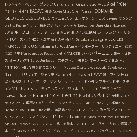
Axel Prϋfer
レシャッペ・ベル
ラ・プラッツ
Uemura chef
Ginza bistro PAUL
DOMAINE
Marie-Hélène BACAVE
長崎
Cuvée Chat
Chef Yuji san
GEORGES DESCOMBES
ヴィニョブル・エリオン・ダ・ロス
Leynes
サンタン
Bistro Peche Mignon
長女のマドレーヌちゃん
Descombes Beaujolais Nouveau
ル・クロ・デ・ジャール
台湾自然派ワイン試飲会
ラ・グランド・モッ
2018
Espagne Sud
ト
ドメーヌ・ポトロン・ミネ
福岡の今尾さん
Barcelon
LES
MARCELLINS
カリム
Nakaminato
Pot d'Anne
インポーター「サンフォニー」試飲
シャンパーニュ
会2017年
Margo groupe
Restaurant KITANOSE
レミー・セデ
オーナーのギヨム
ス
オーリック社
Saito Junko san
ステファン・モラン
AU
P'TIT BON-HEUR
天と地のエネルギー
Mottox Osaka siège sociale
Carole de La
Nautique
オリヴィエ・ジャンテ
Marugo Nakajima san
LEVAT
濃いワイン
居酒
屋・風ら坊
オリヴィエ・クーザン
シュッ・・・・・ドゥラン
ブラインドテーステ
ィング
les huitres
レ・ジュニック・ド・ジュル・ショーヴェ
びそう
MARC
スペイン
Eric Pfifferling
Taiwan Buvons Nature
美味しい
Pavelot
イ
タリアワイン
収穫2018年・ドミニック・ドゥラン
Jean-Marie Vergé
梶川さん
NAHA
Selosse Millesime
収穫20年記念・クリストフ・パカレ
弥三郎
ビストロ・イ
Mathieu Lapierre
タリアンレストラン「グシテ」
Alpes-Maritimes
Le Nouvel
An 2019
Arbois
レストラン
天・地・葡萄木・人
モト・ヌーヴォー
カメル
酒販グ
ループESPOA
ADヴィニュム社
ドメーヌ・ド・モンカルメス
ジュヴレイ・シャンベ