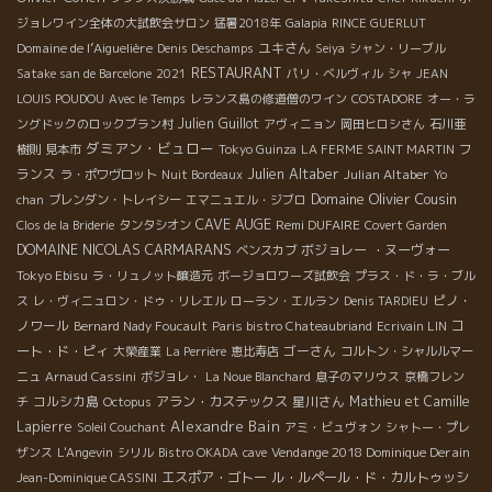
ジョレワイン全体の大試飲会サロン
猛暑2018年
Galapia
RINCE GUERLUT
Domaine de l’Aiguelière
ユキさん
Denis Deschamps
Seiya
シャン・リーブル
RESTAURANT
Satake san de Barcelone
2021
パリ・ベルヴィル
シャ
JEAN
LOUIS POUDOU
Avec le Temps
レランス島の修道僧のワイン
COSTADORE
オー・ラ
Julien Guillot
ングドックのロックブラン村
アヴィニョン
岡田ヒロシさん
石川亜
ダミアン・ビュロー
フ
樹則
見本市
Tokyo Guinza
LA FERME SAINT MARTIN
Julien Altaber
ランス
Julian Altaber
ラ・ポワヴロット
Nuit Bordeaux
Yo
Domaine Olivier Cousin
chan
ブレンダン・トレイシー
エマニュエル・ジブロ
CAVE AUGE
Remi DUFAIRE
Clos de la Briderie
タンタシオン
Covert Garden
DOMAINE NICOLAS CARMARANS
ボジョレー ・ヌーヴォー
ベンスカブ
Tokyo Ebisu
ラ・リュノット醸造元
ボージョロワーズ試飲会
プラス・ド・ラ・ブル
ピノ・
ス
レ・ヴィニュロン・ドゥ・リレエル
ローラン・エルラン
Denis TARDIEU
ノワール
コ
Bernard Nady Foucault
Paris bistro Chateaubriand
Ecrivain LIN
ート・ド・ピィ
ゴーさん
大榮産業
La Perrière
恵比寿店
コルトン・シャルルマー
ニュ
Arnaud Cassini
ボジョレ・
La Noue Blanchard
息子のマリウス
京橋フレン
コルシカ島
アラン・カステックス
星川さん
Mathieu et Camille
チ
Octopus
Alexandre Bain
Lapierre
Soleil Couchant
アミ・ビュヴォン
シャトー・プレ
Vendange 2018 Dominique Derain
ザンス
L'Angevin
シリル
Bistro OKADA
cave
エスポア・ゴトー
ル・ルペール・ド・カルトゥッシ
Jean-Dominique CASSINI