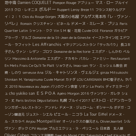
るなんて！さあさあ…。 ワインはレ・ジュネ2006。シュナン・
地中海
Damien COQUELET
Pompon Rouge
マス・ロー
アブリュー
ブルイイ
ブラン100％、フローラルナ香りでボリュームがあって酸味のき
ボルドー
2013
クロ・レオニヌ
Ruppert Leroy
Breze 11
フランス対ウルグア
れいな白。「牡蠣には何付ける？僕たちはそのままかバターか
大阪の小松屋
アルザス見本市「レ・ヴァン・
イ：２：１
Clos du Rouge Gorges
な」そりゃ、レモンでしょ。試してみて。「レモンもいいね。さ
リベレ」
ドメーヌ・ミレーヌ・ブリュ
Romain
クリスチャン・ビネール
Paris
っぱりするし、潮の濃さが和らいでいいバランスだ」いざ。ワイ
Quartier Latin
シャント・クク
Vin S M
桜・花見
Cuvée OSE
Florance
ガラピア
ンにボリュームがありすぎなのでバターがいいのかしらんと思い
ブラーヴ・マルゴ
Domaine de la St-Jean de la Gineste
イーストライン社
エドワ
きや、レモンひと絞りくらいの方が牡蠣のパワフルで濃いミルク
Les Affranchis
ール・ラフィット
イタリアンレストラン「サッカパウ」
長ユキ
のような濃縮感に、完熟したぶどうを使ったエネルギッシュなコ
子さん
ヴァン・レザン・ゴロワ
Domaine de la Rectorie
エスポア・しんかわ
ベル
クがビシッと応えて、抜群のコンビネーション。潮味にワインの
リン
Massimo & Antonella
エスポア・ ナカモト
パカレ・ファミリー
Restaurant
きれいなミネラルもいい感じ。あー、至福…。もう1個、食べてい
En Mets Frais Ce Qu'Il Te Plaît
リョウさん
Imao-san
サン・ミッシェル教会
炭
い？…がついつい続いてしまった昼下がりだったのでした。アン
ジル・キャトリンヌ・ヴェルジェ
焼・しのり
serveuse Ana
ginza Mitsukoshi
ジェに来てヨカッター!! ＊Domaine des SABLONNETTES＊ドメ
Shinkan
M. Yanaginuma
Cuvée Marcel
カナダ
LOU CARIGNAN
BMO聖子さん
タパ
ーヌ・デ・サブロネット Les Genets 2006 というわけで、自然
ス
2018 Nouveaux au Japon
パリのワイン食堂
リオン
La Prats
ディナミタージ
派ワインに魚介やら野菜やらの素材そのまま、ナチュラルな素材
ＥＳＰＯＡ
cho yukiko san
ュ
Apéro
Morgon 2016
ヴァンサン・ガレタ
シェ
を組み合わせることで旨みや味わいがますます増して、これぞ!!と
札幌
ビストロ・ビアンカーラ
フ・丈
Paris bistros Dégustations
ブルイイ2017
いうスッゴイモノになることを体感した毎日…。今日も飲もっ
シンガポールレストラン・アンドレ
ドメーヌ・ジェローム・ギシャール
ボデガ・コ
と。 ＊上記ワインの問い合わせ先： 株式会社イーストライン 〒
ピエール・ニコラ
La Tour Eiffel
ーゾン醸造元
ジュスト・シエル
ドメーヌ・
486-0812 愛知県春日井市大泉寺町大池下443−147 TEL：
Montpellier
Anjou
ル・スカラベ
オーリックスの藤元さん
OlivierJeantet
シル
0568-82-1955 FAX：0568-82-1524
ヴァン・ボック
CPV équipe
プルミエクリュ・ラ・ペリエール
日本酒 五人娘
Olivier Cohen
CPV Takeshita
フランス決勝戦
Gaec du Mazel
Chef Kikuchi
ボ