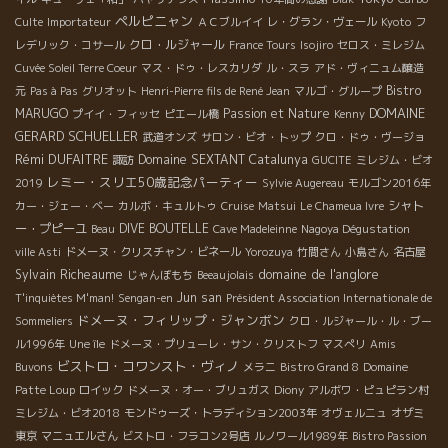
ペルピニャン
Culte
Importateur
ＡＣブルイイ
レ・グラン・ヴェール
Kyoto
フ
クロ・ルジャール
レデリック・コサール
France Tours
Isojiro
セロス・ミレジム
Cuvée Soleil Terre Coeur
マス・ドゥ・レスカリダ
ル・スラ
アド・ヴィニュム醸造
Bistro
元
Pas à Pas
グリオット
Henri-Pierre fils de René Jean
マルゴ・グループ
DOMAINE
MARUGO
Passion et Nature
プイイ・フィッセ
ピエール橋
Kenny
GERARD SCHUELLER
武道オンズ
サロン・ビオ・トップ
クロ・ドゥ・ヴージョ
Rémi DUFAITRE
Domaine SEXTANT
Catalunya
諏訪
GUCITE
ミレジム・ビオ
レミー・スリエ50歳記念パーティー
2019
Sylvie Augereau
モルゴン2016年
シャト
カー・ジェー・ベー
カルボ・キュルトゥ
Cruise
Matsui
Le Chameua Ivre
ー・プピーユ
DIVE BOUTELLE
Beau
Cave Madeleinne
Nagoya Dégustation
ville Asti
ドメーヌ・クリスチャン・ビネール
Yorozuya
竹間さん
小島さん
名古屋
domaine de l'anglore
Sylvain Richeaume
じゃんぼもち
Beeaujolais
Jun san
T'inquiètes M'man!
Sengan-en
Président Association Internationale de
ドメーヌ・フィリップ・ジャンボン
Sommeliers
クロ・ルジャール・ル・ブー
ル1996年
Une île
ドメーヌ・プリューレ・サン・クリストフ
マスぺリ
Amis
ビストロ・コワンスト・ヴィノ
Buvons
メラニ
Bistro Grand 8
Domaine
Patte Loup
ロイック
ドメーヌ・オー・ブリュガス
Diony
アルボワ・ピュピラン村
ミレジム・ビオ2018
モンドゥーズ・トラディション2003年
オヴェルニュ
オザミ
東京
マニュエルさん
ビストロ・フラコン2号店
ルノワール1989年
Bistro Passion