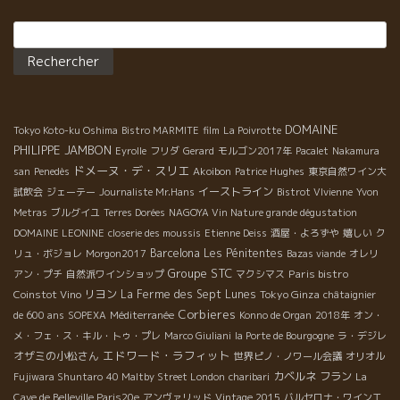
ー。あの満面の笑みが忘れられない！ ＊Renaud BOYER＊ルノ
ー・ボアイエ St-Romain Blanc 2006 ＊媚竈(BISSOH) 1,rue
Rechercher :
du Faubourg Saint-Jacques 21200 Beaune TEL 03 80 24 99
50 ＜アルザス白×ホタテのタルタル＞ この日はアルザスで今、グ
ングン頭角を現してきている新進醸造家ローラン・バルツを訪
問。2004年が初ヴィンテージのニューフェイスながら、マスコミ
の評価はアルザスの大物並みの得点を付けているから、なかなか
DOMAINE
Tokyo Koto-ku Oshima
Bistro MARMITE
film
La Poivrotte
の本物。ワインは人を表すというけれど、真面目で素朴なローラ
PHILIPPE JAMBON
Eyrolle
フリダ
Gerard
モルゴン2017年
Pacalet
Nakamura
ンのワインもどれも素直でナチュラルな優しい味わい。これが癒
ドメーヌ・デ・スリエ
san
Penedès
Akoibon
Patrice Hughes
東京自然ワイン大
されるんですねぇ。グッとくる味わいとでもいいましょうか…。
イーストライン
試飲会
ジェーテー
Journaliste Mr.Hans
Bistrot VIvienne
Yvon
試飲、畑回りとひと通り終わったところで、さあ、ランチ。ロー
Metras
ブルグイユ
Terres Dorées
NAGOYA Vin Nature grande dégustation
ランの蔵のあるCOLMAR郊外の BENNWIHR村から車で走ること
DOMAINE LEONINE
closerie des moussis
Etienne Deiss
酒屋・よろずや
嬉しい
ク
15分。TURCKHEIMは古い町並みが残るかわいい村で、ローラン
Barcelona
Les Pénitentes
リュ・ボジョレ
Morgon2017
Bazas viande
オレリ
お勧めのレストランは「ア・ロム・ソヴァージュ(A L’HOMME
Groupe STC
Paris bistro
アン・プチ
自然派ワインショップ
マクシマス
SAUVAGE)」。アルザスはグルメで有名な土地だし、どうしよう
Coinstot Vino
リヨン
La Ferme des Sept Lunes
Tokyo Ginza
かなぁ…と迷いつつ、ランチメニューのホタテについつい。海は
châtaignier
Corbieres
遠いし、地元の特産じゃないけど、好きなんだもん。で、アルフ
de 600 ans
SOPEXA
Méditerranée
Konno de Organ
2018年
オン・
ァルファにチコリにサラダにミニトマトやシブレットがてんこ盛
メ・フェ・ス・キル・トゥ・プレ
Marco Giuliani
la Porte de Bourgogne
ラ・デジレ
りのホタテのタルタルは鮮度抜群でフレッシュ。そこにローラ
エドワード・ラフィット
オザミの小松さん
世界ピノ・ノワール会議
オリオル
ン・バルツ ラシーヌ・メチス2007。 ピノ、シルヴァネール、リ
カベルネ フラン
Fujiwara Shuntaro
40 Maltby Street London
charibari
La
ースリング、ミュスカの混醸でこちらもフレッシュ、果実味いっ
Cave de Belleville Paris20e
アンヴァリッド
Vintage 2015
バルセロナ・ワインエ