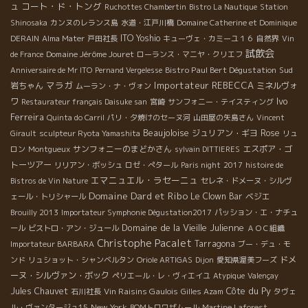
コート・ド・トング
ュ
Ruchottes Chambertin
Bistro La Nautique
Station
Shinosaka
カンヌのレランス島
水道・江戸川橋
Domaine Catherine et Dominique
ITO Yoshio
DERAIN
Alma Mater
戸田社長
キューヴェ・カミーユ１６
自然界
Vin
試飲会
Domaine Jérôme Jouret
de France
ローランス・マニヤ・クリエフ
Bistro Paul Bert Dégustation
Sud
Anniversaire de Mr ITO
Pernand Vergelesse
マラガ
Importateur REBECCA
岩ちゃん
ミネルヴォ
ムーラン・ナ・ヴォン
Ivo
ワ
Restaurateur français Daisuke san
宮崎
サンフォニー・テイスティング
Ferreira
Quinta do Carril
パリ・夕焼けのセーヌ河
山田屋の矢島さん
Vincent
Beaujoloise
ジュリアン・ギヨ
Rose
Girault
sculpteur Ryota Yamashita
リュ
サンフォニーのまどかさん
エスポア・ゴ
ロン
Montgueux
sylvain DITTIERES
トーツアー
リリアン・ボッシュ
ロゼ・ぺタール
Paris night
2017
histoire de
エマニュエル・ラセーニュ
Bistros de Vin Nature
セレネ・ドメーヌ・シルヴ
Domaine Dard et Ribo
Le Clown Bar
ベジエ
ェール・トリシャール
Brouilly 2013
Importateur Symphonie Dégustation2017
パッション・エ・ナチュ
Domaine de la Vieille Julienne
ール
ビストロ・アン・ジュール
ＡＯＣ組織
Christophe Pacalet
Tarragona
Importateur BARBARA
ブー・デュ・モ
ドメ
ンド
リュショット・シャンベルタン
Oriole ARTIGAS
Dijon
愛知県渥美フーズ
ーヌ・シルヴァン・ボック
ペリエール・レ・ヴィエイユ
Atypique
Valençay
Côte du Py
Jules Chauvet
Vin Raisins Gaulois
石川社長
Gilles Azam
タヴェ
New York
ル・ヴァンタージュ15
BOMトロワザムール
Martine Laforest