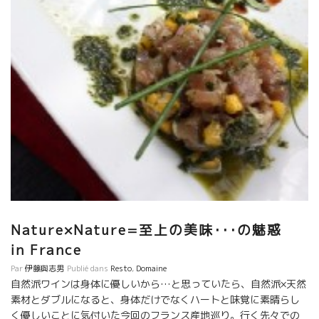
戦。マセラシオンする事で、セミヨンの苦味、アロマが、より複
雑に表現されている。 赤は安心感溢れるバランス。
★Mas de Mon Père コート・ド・マルペールのマス・ド・モンペ
ール！今や日本に取り扱いが無いのが残念。。。 彼もMCをセパー
ジュによって取り入れ、マセラシオン期間も以前より短くし、綺
麗で果実味溢れるワインを造っている。 ★Marcel
Richaud マルセル・リショーのスタンドは息子のトマが担当。ま
さに熟度あり、アルコール感ありながら、それを果実で包むマル
セル・マジック。 巨匠のワインだ。 ★Catherine
Bernard カトリーヌ・ベルナールの2017年、まだ出来上がってな
いが、アリカント、カリニャンのキュヴェは素晴らしい味わい！
チャーミングでエネルギッシュなカトリーヌの人柄がまさに出て
いる。 筆：竹下 Envoyé de mon iPhone
Nature×Nature=至上の美味･･･の魅惑
in France
Par
伊藤與志男
Publié dans
Resto
,
Domaine
自然派ワインは身体に優しいから…と思っていたら、自然派×天然
素材とダブルになると、身体だけでなくハートと味覚に素晴らし
く優しいことに気付いた今回のフランス産地巡り。行く先々での