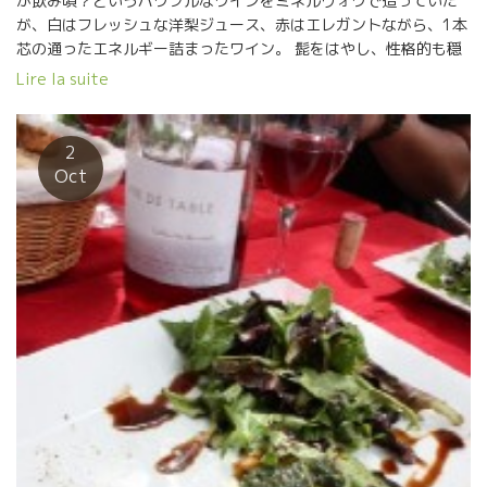
が飲み頃？というパワフルなワインをミネルヴォワで造っていた
が、白はフレッシュな洋梨ジュース、赤はエレガントながら、1本
芯の通ったエネルギー詰まったワイン。 髭をはやし、性格的も穏
やかになった感じのセナ。旨し！ ★Thomas Picot –
Lire la suite
Domaine Pattes Loup パット・ルーのトマ・ピコは2015年ヴィ
ンテージを持参。このエレガントなミネラル感がたまらない。繊
細なシャブリ。余韻の塩気が心地良い。 ★Mas Haut BUIS
2
ラングドックの標高500mにぶどう畑を持つマス・オー・ビュイ。
Oct
オリヴィエも昔は凝縮度たっぷり、新樽たっぷりのワインを造っ
ていたが、今やマセラシオンカルボニックで、樽の使用も減ら
し、素晴らしいバランスのワインを造っている。
★Cosmic(スペイン) この自然派巨匠溢れるサロンで、ひときわ輝
いていたのが、スペインのコスミック。 ザルバは見ての通り、チ
ベットあたりの修行僧のような雰囲気。 無駄の無い、かつまさに
宇宙のエネルギーの流れ詰まった、研ぎ澄まされたワイン。 カリ
ニャン・ノワール、ブラン、グリのキュヴェ、オンカリダスは、
もうワインを超えた飲料。 ちょうどMas Pellisserマス・ペリセー
ルのOriol Artigasオリオルも試飲会に来ており、ザルバと熱く語
りあっていた。 今からのスペイン自然派を引っ張っていく、輝く
2人だ！ ★Christophe Pueyo サンテミリオンのクリスト
フ・プエヨもセミヨンのアンフォラのキャヴェなど、いろいろ挑