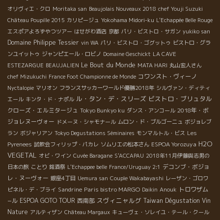
オリヴィエ・クロ
Moritaka san
Beaujolais Nouveaux 2018
chef Youji Suzuki
Château Poupille 2015
カリピージュ
Yokohama Midori-ku
L'Echappée Belle Rouge
エスポアよろずやつツアー
はせがわ酒店
京都
パリ・ビストロ・サガン
yukiko san
Domaine Philippe Tessier
vin WA
パリ・ビストロ・ゴグットゥ
ビストロ・グラ
ンユイットゥ
ジャンピエール・ロビノ
Domaine Geschickt
LA CAVE
Le Bout du Monde
ESTEZARGUE
BEAUJALIEN
MATA HARI
丸山宏人さん
コワンスト・ヴィーノ
chef Mizukuchi
France Foot Championne de Monde
Nyctalopie
マリオン
フランスサッカーワールド優勝2018年
シルヴァン・ディティ
ル・タン・デ・スリーズ
ビストロ・ブリュタル
エール
キンタ・ド・ナポル
クローズ・エルミタージュ
2018年・ボ
Tokyo Bunkyo ku
ダンス・アンコール
ジョレヌーヴォー
ドメーヌ・シャモナール
ムロン・ド・ブルゴーニュ
ボジョレブ
ラン
ボジャリアン
Tokyo Degustations Séminaires
モンマルトル・ビス
Les
H2O
ESPOA Yorozuya
Pyrenees
試飲会フィリップ・パカレ
ソムリエの松本さん
VEGETAL
オビ・ワイン
Cuvée Baragane
S'ACCAPAU
2018年11月伊藤與志男の
デコンブ・ボジョ
日本の旅
ことり
銘酒祭
L'Echappee belle
France/Uruguay 2:1
レ・ヌーヴォー
銀座4丁目
Uemura san
Couple Wakabayashi
レーザン・ゴロワ
Sandrine
Paris bistro MARGO
トロワザム
ピネル・デ・ブライ
Daikin
Anouk
スヴィニャルグ
−ル
ESPOA GOTO TOUR
西南部
Taiwan Dégustation Vin
Nature
アルティザン
Château Margaux
キューヴェ・ソレイユ・テール・クール