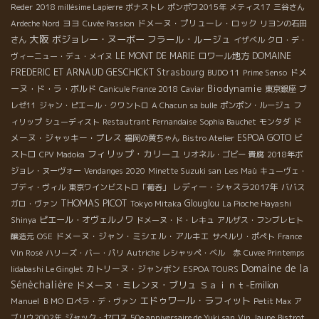
Reder
2018 millésime Lapierre
ボナストレ
ポンポワ2015年
メティス17
三谷さん
ヨヨ
ドメーヌ・プリューレ・ロック
Ardeche Nord
Cuvée Passion
リヨンの石田
大阪
ボジョレー・ヌーボー
フラール・ルージュ
さん
イザベル
クロ・デ・
LE MONT DE MARIE
ロワール地方
DOMAINE
ヴィーニュー・デュ・メイヌ
FREDERIC ET ARNAUD GESCHICKT
Strasbourg
ドメ
BUDO 11
Prime Senso
Biodynamie
ーヌ・ド・ラ・ボルド
Canicule France 2018
Caviar
東京銀座
ブ
レゼ11
ジャン・ピエール・クワントロ
A Chacun sa bulle
ポンポン・ルージュ
フ
ド
ィリップ
シューディスト
Restautrant Fernandaise
Sophia Bauchet
モンタダ
メーヌ・ジャッキー・プレス
ESPOA GOTO
ビ
福岡の黄ちゃん
Bistro Atelier
フィリップ・カリーユ
ストロ
CPV Madoka
リオネル・ゴビー
貴腐
2018年ボ
ジョレ・ヌーヴォー
Vendanges 2020
Minette Suzuki san
Les Maù
キューヴェ・
レディー・シャスラ2017年
ブディ・ヴィル
東京ワインビストロ「葡呑」
ババス
THOMAS PICOT
Glouglou
ガロ・ヴァン
Tokyo Mitaka
La Pioche Hayashi
ピエール・オヴェルノワ
Shinya
ドメーヌ・ド・レキュ
アルザス・フンブレヒト
ドメーヌ・ジャン・ミシェル・アルキエ
醸造元
OSE
サぺルリ・ポぺト
France
Vin Rosé
ハリーズ・バー・パリ
Autriche
レシャッペ・ベル 赤
Cuvee Printemps
Domaine de la
カトリーヌ・ジャンボン
Iidabashi Le Ginglet
ESPOA TOURS
Sénèchalière
ドメーヌ・ミレンヌ・ブリュ
Ｓａｉｎｔ-Emilion
エドゥワール・ラフィット
Manuel
ＢＭО
ロペラ・デ・ヴァン
Petit Max
ア
ブリウ2002年
ジャック・セロス
50e anniversaire de Yuki san
Vin Jaune
Bistrot