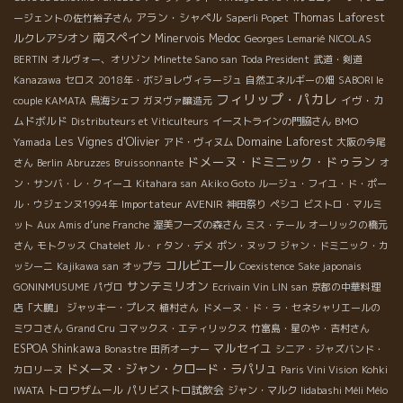
ぱいでフレッシュの二乗。ホタテの甘みと潮味がワインの柔らか
アラン・シャペル
Thomas Laforest
ージェントの佐竹裕子さん
Saperli Popet
な酸味とミネラルにぴたりと寄り添って、爽やかなマリアージュ
南スペイン
ルクレアシオン
Minervois
Medoc
Georges Lemarié
NICOLAS
ってところでしょうか。これはお寿司なんかにもいいに違いな
BERTIN
オルヴォー、オリゾン
Minette Sano san
Toda President
武道・剣道
い！ナチュラルさが身に沁みるランチタイムと相成りました。 ＊
Kanazawa
セロス
2018年・ボジョレヴィラージュ
自然エネルギーの畑
SABORI le
Laurent BARTH＊ローラン・バルツ Racines metisses 2007
フィリップ・パカレ
イヴ・カ
couple KAMATA
鳥海シェフ
ガヌヴァ醸造元
＊A L’HOMME SAUVAGE 19,Grand’rue 68230 TURCKHEIM
ムドボルド
BMO
Distributeurs et Viticulteurs
イーストラインの門脇さん
TEL 03 89 27 56 15 ＜シュナン・ブラン×生ガキレモン＞ ロワー
Domaine Laforest
Yamada
Les Vignes d'Olivier
アド・ヴィヌム
大阪の今尾
ルはアンジェの自然派といえばラブレー村のドメーヌ・デ・サブ
ドメーヌ・ドミニック・ドゥラン
さん
Berlin
Abruzzes
Bruissonnante
オ
ロネットのメナール・ジョエル。25年以上のビオ実践者で、とに
ン・サンバ・レ・クイーユ
Kitahara san
Akiko Goto
ルージュ・フイユ・ド・ポー
かくワイン造りに熱心で人柄も最高にいい人、ちょっと早口だけ
Importateur AVENIR
ル・ウジェンヌ1994年
神田祭り
ペシコ
ビストロ・マルミ
ど。そんな彼、最近、3時間かけてキュートで優しい奥様クリステ
ット
Aux Amis d’une Franche
渥美フーズの森さん
ミス・テール
オーリックの橋元
ィと友人とで時々、ブルターニュの海へ出かけるのだとか。海の
さん
モトクッス
Chatelet
ル・ｒタン・デメ
ポン・ヌッフ
ジャン・ドミニック・カ
雄大な景色を見てリフレッシュするのが気持ちいいそうで…。試
コルビエール
ッシーニ
Kajikawa san
オップラ
Coexistence
Sake japonais
飲と畑巡りにお邪魔したこの日の前日も、ブルターニュに行って
サンテミリオン
GONINMUSUME
パヴロ
Ecrivain Vin LIN san
京都の中華料理
いたとかで、大きな袋にいっぱいの牡蠣が…。ランチタイムの前
店「大鵬」
ジャッキー・プレス
植村さん
ドメーヌ・ド・ラ・セネシャリエールの
菜は牡蠣にしたいけど…とのこと。大歓迎！「日本人って牡蠣食
ミワコさん
Grand Cru
コマックス・エティリックス
竹富島・星のや・吉村さん
べるの？これ、海の浅場にいっぱいくっついてる天然の牡蠣だけ
マルセイユ
ESPOA Shinkawa
ど。大きすぎて、嫌？」トンでもございません！こんなに大きい
Bonastre
田所オーナー
シニア・ジャズバンド・
ドメーヌ・ジャン・クロード・ラパリュ
岩牡蠣なんて、日本の料理屋さんで食べたら1個1000円はする
カロリーヌ
Paris Vini Vision
Kohki
し、日本人っていうか、私は牡蠣大好きだし。ここで牡蠣に会え
トロワザムール
パリビストロ試飲会
IWATA
ジャン・マルク
Iidabashi Méli Mélo