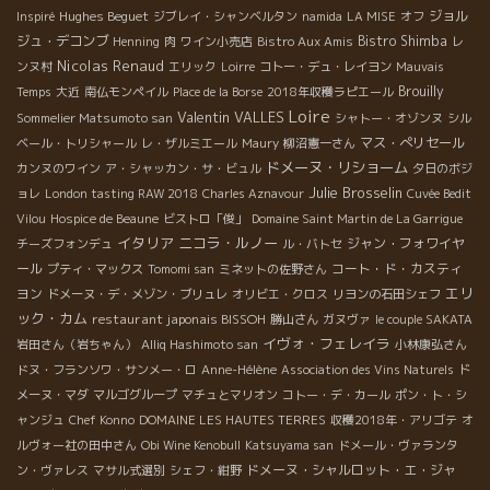
Hughes Beguet
ジョル
Inspiré
ジブレイ・シャンベルタン
namida
LA MISE
オフ
ジュ・デコンブ
Bistro Shimba
Henning
肉
ワイン小売店
Bistro Aux Amis
レ
Nicolas Renaud
ンヌ村
エリック
Loirre
コトー・デュ・レイヨン
Mauvais
Brouilly
Temps
大近
南仏モンペイル
Place de la Borse
2018年収穫ラピエール
Loire
Valentin VALLES
Sommelier Matsumoto san
シャトー・オゾンヌ
シル
マス・ぺリセール
ベール・トリシャール
レ・ザルミエール
Maury
柳沼憲一さん
ドメーヌ・リショーム
カンヌのワイン
ア・シャッカン・サ・ビュル
夕日のボジ
Julie Brosselin
ョレ
London tasting RAW 2018
Charles Aznavour
Cuvée Bedit
Vilou
Hospice de Beaune
ビストロ「俊」
Domaine Saint Martin de La Garrigue
イタリア
ニコラ・ルノー
ジャン・フォワイヤ
チーズフォンデュ
ル・バトセ
ール
コート・ド・カスティ
プティ・マックス
Tomomi san
ミネットの佐野さん
エリ
ヨン
ドメーヌ・デ・メゾン・ブリュレ
オリビエ・クロス
リヨンの石田シェフ
ック・カム
restaurant japonais BISSOH
勝山さん
ガヌヴァ
le couple SAKATA
イヴォ・フェレイラ
岩田さん（岩ちゃん）
Alliq Hashimoto san
小林康弘さん
ドヌ・フランソワ・サンメー・ロ
Anne-Hélène
Association des Vins Naturels
ド
メーヌ・マダ
マルゴグループ
マチュとマリオン
コトー・デ・カール
ポン・ト・シ
ャンジュ
Chef Konno
DOMAINE LES HAUTES TERRES
収穫2018年・アリゴテ
オ
ルヴォー社の田中さん
Obi Wine Kenobull
Katsuyama san
ドメール・ヴァランタ
ドメーヌ・シャルロット・エ・ジャ
ン・ヴァレス
マサル式選別
シェフ・紺野