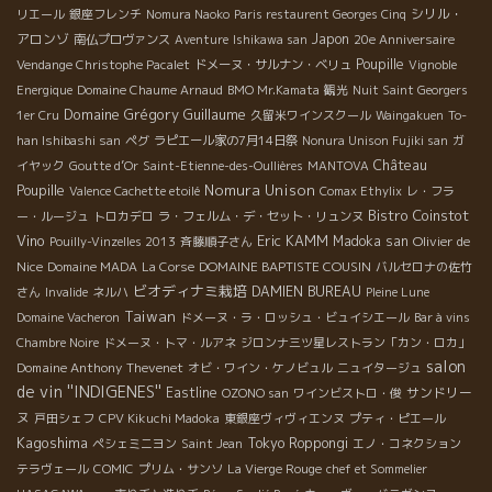
シリル・
リエール
銀座フレンチ
Nomura Naoko
Paris restaurent Georges Cinq
アロンゾ
Japon
南仏プロヴァンス
Aventure
Ishikawa san
20e Anniversaire
Poupille
Vendange Christophe Pacalet
ドメーヌ・サルナン・ベリュ
Vignoble
Energique
Domaine Chaume Arnaud
BMO Mr.Kamata
観光
Nuit Saint Georgers
Domaine Grégory Guillaume
1er Cru
久留米ワインスクール
Waingakuen
To-
han Ishibashi san
ペグ
ラピエール家の7月14日祭
Nonura Unison Fujiki san
ガ
Château
イヤック
Goutte d’Or
Saint-Etienne-des-Oullières
MANTOVA
Poupille
Nomura Unison
Valence Cachette etoilé
Comax Ethylix
レ・フラ
Bistro Coinstot
ー・ルージュ
トロカデロ
ラ・フェルム・デ・セット・リュンヌ
Vino
Eric KAMM
Madoka san
Olivier de
Pouilly-Vinzelles 2013
斉藤順子さん
Nice
DOMAINE BAPTISTE COUSIN
Domaine MADA
La Corse
バルセロナの佐竹
ビオディナミ栽培
DAMIEN BUREAU
さん
Invalide
ネルハ
Pleine Lune
Taiwan
Domaine Vacheron
ドメーヌ・ラ・ロッシュ・ビュイシエール
Bar à vins
Chambre Noire
ドメーヌ・トマ・ルアネ
ジロンナ三ツ星レストラン「カン・ロカ」
salon
Domaine Anthony Thevenet
オビ・ワイン・ケノビュル
ニュイタージュ
de vin ''INDIGENES''
Eastline
サンドリー
OZONO san
ワインビストロ・俊
ヌ
戸田シェフ
CPV Kikuchi Madoka
東銀座ヴィヴィエンヌ
プティ・ピエール
Kagoshima
Tokyo Roppongi
ペシェミニヨン
Saint Jean
エノ・コネクション
テラヴェール
COMIC
プリム・サンソ
La Vierge Rouge
chef et Sommelier