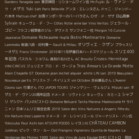
ル・ヴァン・ド
Gardens Yanagida san
東京神田・リショームワイン会
Mr.Fujiki
ゥ・メザミ
Yuki san
Paris Belleville
アンヌ・エレンヌさん
ドゥニ・ジャンドー
六本木
Matsuo chef
台湾インポーターのバーバラさん
ロゼ・ド・ザザ
日仏商事
Sylvain
ジェラール・
キューヴェ・デ・フー
Côtes Rotie
wine bar Vino Veritas
ゴビー
フラコン経営者のジル・ダヴァス
サンフォニー社
Morgon 16
Cuiisne
Domaine Richeaume
Bistro Montmartre
Japonaise
Hop'là
Domaine
オリヴィエ・クザン
Lammidia
剣道八段・好村兼一
Gault & Millau
ブラッスリ
スリエ400
ーオザミ
Franz Strohmeier
2018年11月伊藤日本ハードスケジュール
年記念
Crozes-Hermitage
パスカル・ショワム
高知の石川さん
AC Brouilly
Trois Amours
La Grande Motte
VINI CIRCUS
ジュリエナ
クロ・ド・ヴージョ
Domaine jean michel alquier
Alain Chapelle
GT
white
LIN san
2018 Beaujolais
Nouveaux partis
クリストフ・ペイリュス
vin Octobre
渋谷康弘さん
L'Avenir
Ozono san
竹澤さん
ITO JAPON TOURS
ジャンマリー・ヴェルジェ
Mizuki san
オ
シャブ
ザミ・デ・ヴァン20周年記念
ドメーヌ・リヴァトン
キューヴェ・カミーユ
リ
ゲシクト
パリのビストロ
Domaine Belluard
Tanta Marena
Madmoiselle M
サバ
ニャン
日本ソムリエ協会会長
2018 Salon des Vins Natures à Angers
Fête du
Vin Nature chez Lapierre
ドメーヌ・ド・レシャリエール
ジャーナリスト・ハン氏
CHÂTEAU CAMBON
Yokosuka
Paul
Aichi ken ATSUMI FOODS
レイヨン川
Juliénas
ピック・サン・ルー
Ozil Frangins Vignerons
Quinta de Napoles
La
Vendange des Moines 1988
Salon des Vins de Jura
Equipe BMO
ビストロ・岡田