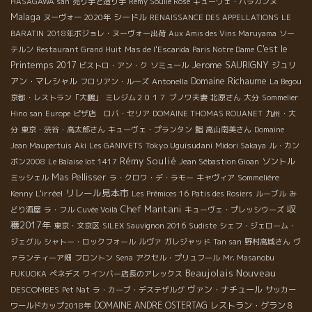
HASAGAWA san
売り手と造り手
Rémy Soulié Rosé
キューヴェ・バラガンヌ
Malaga
シードル
ヌーヴォー 2020年
RENAISSANCE DES APPELLATIONS
LE
BARATIN
2018年ボジョレ・ヌーヴォー出荷
Aux Amis des Vins Maruyama
ソー
C'est le
テルン
Restaurant Grand Huit
Mas de l'Escarida
Paris Notre Dame
Jerome SAURIGNY
Printemps 2017
ジュリ
ビストロ・アン・ク
ソミュール
Domaine Richaume
アン・マレシャル
フロリアン・ルーズ
Antonella
La Begou
京都・レストラン「大鵬」
ミレジム２０１７
ブノワ夫妻
北原さん
大分
Sommelier
Hino san
Europe
ピザ店 ロバ・セリア
DOMAINE THOMAS ROUANET
九州・大
分
東京・渋谷・高太郎さん
キューヴェ・プランタン
鮨
高山南美さん
Domaine
Tokyo Uguisudani
Jean Maupertuis
Aki
Les GANIVETS
Midori Sakaya
ル・カン
Rémy Soulié
ソントル
ボン2008
Le Balaise lot 1417
Jean Sébastion Gioan
Mas Pellisser
ミッシェル
ラ・クロワ・デ・ラモー
キャヴィア
Sommelière
リレール見本市
L'irréel
Kenny
Les Prémices 16
Patis des Rosiers
ルーブル
み
Chef Mantani
収
どり酒屋
ラ・フル
Cuvée Voilà
キューヴェ・プレッシウーズ
穫2017年
東京・文京区
SILEX Sauvignon 2016
Sudiste
シェフ・ジェローム・
ジェグル
シャトー・ロックフォール
ルヴァ
ガレジャッド
Tan san
野村高城さん
ヴ
ァランティーア畑
フロントン
Sena
アクセル・プリュフール
Mr. Masanobu
Beaujolais Nouveau
FUKUOKA
ぺネデス
ワインバー店長のアレックス
DESCOMBES
ヴァン・ナチュール
Pet Nat
ラ・カーブ・デステザルグ
サッカー
DOMAINE ANDRE OSTERTAG
レストラン・グラン８
ワールドカップ2018年