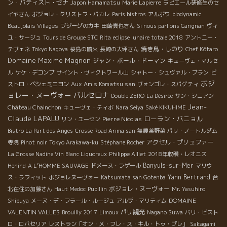
ン・バティスト・セナ
Japon Hamamatsu
Marie Lapierre
ラピエール研修生のセ
イヤさん
ボジョレ・クリストフ・パカレ
Paris bistros
アルボワ
biodynamic
Beaujolais Villages
ブジーグのカキ
田崎真也さん
Si nous parlions Carignan
ヴィ
ユ・サージュ
Tours de Groupe STC
Rita
eclipse lunaire totale 2018
アントニー・
焼き鳥・しのり
テヴェネ
Tokyo Nagoya
桜島の噴火
長崎の大坪さん
Chef Kôtaro
Domaine Maxime Magnon
ジャン・ポール・ドーマン
キューヴェ・マルセ
ル
ケケ・デコンブ
サイント・ヴィクトワール山
シャトー・シュヴァル・ブラン
ビ
ボジ
Aux Amis Komatsu san
ストロ・ペシェミニヨン
ヴォンゴレ・スパゲティ
ョレー・ヌーヴォー
バルセロナ
Double ZERO
La Désirée
サン・シニアン
Jean-
Château Chainchon
キューヴェ・ティボ
Nara Seiya
Saké KIKUHIME
Claude LAPALU
ローラン・バニョル
Pierre Nicolas
リン・ユーセン
Bistro La Part des Anges
Crosse Road Arima san
無農薬野菜
パリ・ノートルダム
アクセル・プリュファー
寺院
Pinot noir
Tokyo Arakawa-ku
Stéphane Rocher
La Grosse Nadine Vin Blanc Liquoreux
Philippe Alliet
2018年収穫・レオニス
Banyuls-sur-Mer
Henind
A L’HOMME SAUVAGE
ドメーヌ・ラゲール
マリウ
Yann Bertrand
ス・ラフィット
ボジョレヌーヴォー
Katsumata san Gotenba
台
ボジョレ・ヌーヴォー
北在住の加藤さん
Haut Medoc
Pupillin
Mr. Yasuhiro
DOMAINE
Shibuya
メーヌ・デ・フラール・ルージュ
アルプ・マリティム
VALENTIN VALLES
パリ観光
Brouilly 2017
Limoux
Nagano Suwa
パリ・ビスト
ロ・ロバセリア
レストラン「オン・メ・フレ・ス・キル・トゥ・プレ」
Sakagami