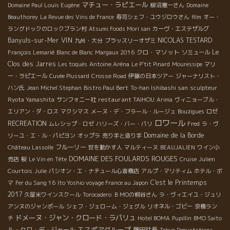
マチュー・ラピエール
Domaine Paul Louis Eugène
柳沼憲一さん
Domaine
Beauthorey
La Revue des Vins de France
寿司シェフ・ユウジロウさん
film
オー・
ラングドックのロックブラン村
Atsumi Foods Mori san
カーヴ・エステザルグ
VIN
Banyuls-sur-Mer
NICOLAS TESTARD
九州・大分
ブラッスリーオザミ
クロ・マソット
Le
François Lemarié
Blanc de Blanc
Margaux 2016
ソミュール
Clos des Jarres
Les toqués
Antoine Aréna
Le P'tit Pinard
Mouressipe
マリ
ー・ラピエール
Cuvée Plussard
Crosse Road
伊藤の日本ツアー
ジャーナリスト・
ハン氏
Jean Michel Stephan
Bistro Paul Bert
To-han Ishibashi san
sculpteur
restaurant TAIHOU
Ryota Yamashita
サンフォニー社
Arima
ヴィニョーブル・
エリアン・ダ・ロス
マクシマス
メーヌ・デ・フラール・ルージュ
Bouzigues
ロゼ
ロワール
RECREATION
ムレシップ・ロゼ
ハリーズ・バー・パリ
Fred
ラ・ヴ
Domaine de la Borde
リーユ・エ・ル・パピヨン
オップラ
売り手と造り手
フルーリー
Château Lassolle
世を動かす人
マルティーヌ
BEAUJALIEN
ワイン小
DOMAINE DES FOULARDS ROUGES
売店
桜
Le Vin en Tête
Cruise
Julien
Courtois
Julie
パシオン・エ・ナチュール心斎橋店
アルプ・マリティム
ホテル・ボ
C'est le Printemps
マ
Fer du Sang 16
Ito Yoshio voyage France au Japon
2017
久留米ワインスクール
Torocadero
ＢＭОの桐谷さん
ラ・ヴィエイユ・ジュリ
アンヌのジャンポール
シェフ・ジェローム・ジェグル
リオネル・ゴビー
京橋ラン
ドメーヌ・ジャン・クロード・ラパリュ
チ
Hotel BOMA
Pupillin
BMO Saito
エスポアグループ
ル・クロ・デ・ジャール
藤田社長