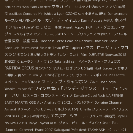
Tokyo Degustations
マラガ
Séminaires
Wabi Sabi
Corbiere
ピエール
キタノセ店のシェフ
マグロの漁
静岡
港
oeuillade
Concorde
Mr. Ishida à Lyon
OZONO san
小島さん
Danse encore
ル・カゾ・デ・マイヨル
南スペ
AD VINUM
ルーブル
Kamm Asutra
丹さん
イン
ラピエール家
ドメーヌ・ダニエル・サー
Wine Style WINO
Avanti Popolo
ジュ
トゥルイヤス
ピノ・ノワール 2016
モン・ブリュリウス
世界ピノ・ノワール
東京・銀座
宮本
会議
Place de la Borse
Domaine Raphael Champier
Spain
ジュリ・ブロ
Lapierre
マス・ロー
Andalucia
Restaurent Fleur de Thym
伊豆
スラン
ジロンナ三ツ星レストラン「カン・ロカ」
Rémi DUFAITRE Nouveau2018
収穫2016
ムーラン・ナ・ヴォン
Takahashi san
ドメーヌ・オー・ブリュガス
PARTIDA CREUS
剣のワイン
マダム・ロゼ
アラモン品種
Nuit Bordeaux
サボリ
Clos Massotte
の鎌田夫妻
St Emilion
リヨンの石田シェフ
シルヴァン・レスポ
フィリップ・ジャンボン
スペイン・アンダルシア
ブルイ
Hoshinoya
ワイン見本市「アンディジェンヌ」
Yoshimura san
GT
キューヴェ「レッ
パリ・ビストロ・コワンスト・ヴィノ
ド」
Domaine Clusel Roch
LA FERME
SAINT MARTIN
OSE
Aux Argillas
ヴォンゴレ・スパゲティ
Domaine Chaume
Arnaud
ドメーヌ・シャモナール
モルゴン2016年
Une île
クリストフ・ペイリュス
エスポア・ツアー
VINEXPO
ミネットの鈴木さん
ラ・リュノット醸造元
Lapalu
Jean-Paul
Nouveau 2018
Tokyo Toyosu AOKI
ジャン・ピエール・ビスパリ
Daumen
Sakagami Président TAKAHASHI
Cabernet-Franc 2007
ポール・ボキ