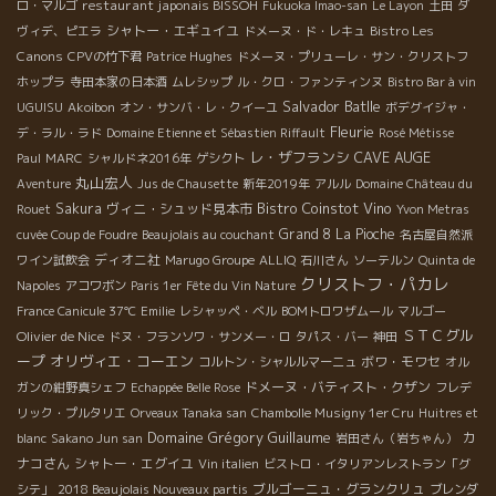
restaurant japonais BISSOH
ロ・マルゴ
Fukuoka Imao-san
Le Layon
土田
ダ
シャトー・エギュイユ
Bistro Les
ヴィデ、ピエラ
ドメーヌ・ド・レキュ
Canons
CPVの竹下君
Patrice Hughes
ドメーヌ・プリューレ・サン・クリストフ
ホップラ
寺田本家の日本酒
ムレシップ
ル・クロ・ファンティンヌ
Bistro Bar à vin
Salvador Batlle
UGUISU
Akoibon
オン・サンバ・レ・クイーユ
ボデグイジャ・
Fleurie
デ・ラル・ラド
Domaine Etienne et Sébastien Riffault
Rosé Métisse
レ・ザフランシ
CAVE AUGE
Paul
MARC
シャルドネ2016年
ゲシクト
丸山宏人
Aventure
Jus de Chausette
新年2019年
アルル
Domaine Château du
Bistro Coinstot Vino
Sakura
ヴィニ・シュッド見本市
Rouet
Yvon Metras
Grand 8
La Pioche
cuvée Coup de Foudre
Beaujolais au couchant
名古屋自然派
ディオニ社
ワイン試飲会
Marugo Groupe
ALLIQ
石川さん
ソーテルン
Quinta de
クリストフ・パカレ
Napoles
アコワボン
Paris 1er
Fête du Vin Nature
France Canicule 37℃
Emilie
レシャッペ・ベル
BOMトロワザムール
マルゴー
ＳＴＣグル
Olivier de Nice
ドヌ・フランソワ・サンメー・ロ
タパス・バー
神田
ープ
オリヴィエ・コーエン
ボワ・モワセ
コルトン・シャルルマーニュ
オル
ドメーヌ・バティスト・クザン
ガンの紺野真シェフ
Echappée Belle Rose
フレデ
リック・プルタリエ
Orveaux Tanaka san
Chambolle Musigny 1er Cru
Huitres et
Domaine Grégory Guillaume
カ
blanc
Sakano Jun san
岩田さん（岩ちゃん）
ナコさん
シャトー・エグイユ
Vin italien
ビストロ・イタリアンレストラン「グ
ブルゴーニュ・グランクリュ
シテ」
2018 Beaujolais Nouveaux partis
ブレンダ