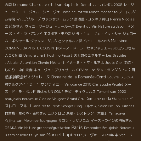
Domaine Charlotte et Jean Baptiste Sénat
の森
ル・カンボン2008
レ・ジ
ュニック・ド・ジュル・ショーヴェ
Domaine Potron Minet
Monsanto
ノートルダ
Pierre Nicolas
ム寺院
マルゴグループ
ヴァンサン・ムラン
居酒屋・ユメキチ神田
まどかさん
ドメ
ヴィユ・サージュ
トゥールーズ
Event du Vin Nature au Japon
ーヌ・ド・ラ・ボルド
エスポア・もりたか
ラ・キューヴェ・ドゥ・シャ
ジェロー
Massimo
ム・ギシャール
ジャンヌ・ダルクとシャルル７世
バイエール2016
DOMAINE BAPTISTE COUSIN
ドメーヌ・ド・ラ・セネシャリエールのミワコさん
ＡＯＣ組織
Uemura cherf
Hoshino Resort
天と地のエネルギー
Les Bastides
d'Alquier
Attention Chenin Méchant
ドメーヌ・トマ・ルアネ
Juste Ciel
炭焼・
VINISUD
自
しのり・中山夫妻
キューヴェ・プリュサール
CPV équipe
タン・タン
然派試飲会ビオジョレーヌ
Domaine de la Romanée-Conti
Louvre
フランス
サンフォニー
対ウルグアイ：２：１
Venddange 2018 Christophe Pacalet
メー
ヌ・ド・ラ・ボルド
Bistro UN COUP
デビ・ディヴェルス
Tomomi san
2020
Domaine de la Garance
ビ
beaujolais nouveaux
Clos de Vougeot Grand Cru
ストロ・マルゴ
Paris restaurent Georges Cinq
コルナス
Salon Bio Top
Juliénas
竹富島・星のや・吉村さん
ニクタロピ
京都・レストラン「大鵬」
Yamadaya
Yajima san
Melon de Bourgogne
サロン・レザノニム
イーストラインの門脇さん
Paris
OSAKA Vin Nature grande dégustation
Descombes Beaujolais Nouveau
Marcel Lapierre
Bistro de Komatsuya san
ヌーヴォー 2020年
キンタ・ド・