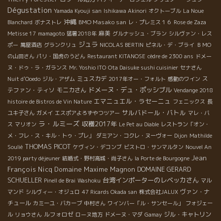
Dégustation
Yamada Kyouji san
Ishikawa Akinori
オクトーブル
La Noue
沖縄
BMO Masako san
Blanchard
ボナストレ
レ・プレミス１６
Rose de Zaza
麻美
Metisse 17
mamagoto
猛暑2018年
グルナッシュ・ブラン
シルヴァン・レス
ジュラ
ポー
萬屋酒店
グランクリュ
NICOLAS BERTIN
ピネル・デ・ブライ
ＢＭО
の山田さん
パリ・国虎のうどん
Restaurant KITANOSE
cèdre de 2300 ans
ドメー
ヌ・ドゥ・ラ・ガランス
Mr. Yoshio ITO
Ota Daisuke sushi cuisinier
セナさん
ミュスカデ
ス
Nuit d'Ooedo
ジル・アザム
2017年オー・フォルト
感動のワイン
ドメーヌ・デュ・ポッシブル
テファン・ティソ
モニカさん
Vendange 2018
エマニュエル・ラセーニュ
histoire de Bistros de Vin Nature
フェニックス
長
サルバドール・バトル
ユキ子さん
ガメイ
エスポアよろずやつツアー
マレ・バ
ラ・ルミーズ
収穫2017年
ス
マリオン
Le Pet au Diable
レストラン「オン・
メ・フレ・ス・キル・トゥ・プレ」
ダミアン・コクレ・ヌーヴォー
Dijon
Mathilde
THOMAS PICOT
Soulié
ケヴィン・デコンブ
ビストロ・サンマルタン
Nouvel An
Jean
2019 party déjeuner
結婚式・野村高城・尚子さん
la Porte de Bourgogne
François Nicq
Domaine Maxime Magnon
DOMAINE GERARD
SCHUELLER
台湾インポーターのレベッカさん
Pinell de Brai
Washoku
マル
ヴァン・ナ
マンド
シルヴィー・オジュロ
47 Ricards Okada san
株式会社JALUX
チュール
カミーユ・バカーブ
中村さん
ワインバー「ル・サンセール」
フォジェー
ルフォロゼ
ジル・キャトリン
ル
リョウさん
ローヌ地方
ドメーヌ・マダ
Gamay