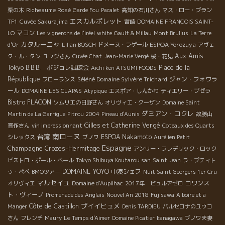
Richeaume Rosé
栗の木
Garde Fou
Pacalet
高知の石川さん
マス・ロー・ブラン
エスカルポレット
TF1
Cuvée Sakurajima
宮崎
DOMAINE FRANCOIS SAINT-
マコン
LO
Les vignerons de l'iréel
white
Gault & Millau
Mont Brulius
La Terre
カタルーニャ
ESPOA Yorozuya
d'Or
Lilian BOSCH
ドメーヌ・ラゲール
アヴェ
Aux Amis
ク・ル・タン
ユウジさん
Cuvée Chat
Jean-Marie Vergé
桜・花見
Tokyo
B.B.B. ボジョレ試飲会
Place de la
Aichi ken ATSUMI FOODS
République
Séléné Domaine Sylvère Trichard
ジャン・フォワラ
フローランス
ール
DOMAINE LES CLAPAS
Atypique
エスポア・しんかわ
ティエリー・プゼラ
Bistro FLACON
ソムリエの日野さん
オリヴィエ・クーザン
Domaine Saint
ダミアン・コクレ
Martin de La Garrigue
Pitrou 2004
Pineau d'Aunis
故勝山
Gilles et Catherine Vergé
晋作さん
vin impressionnant
Coteaux des Quarts
南ローヌ
台湾
ESPOA Nakamoto
シレックス
ブノワ
Aurélien Petit
Espagne
Champagne
Crozes-Hermitage
アンリー・フレデリック・ロック
ビストロ・ポール・ベール
Tokyo Shibuya Koutarou san
Saint Jean
ラ・プティト
DOMAINE YOYO
中湊シェフ
ゥ・ペペ
BMOツアー
Nuit Saint Georgers 1er Cru
マルセイユ
コワンス
オリヴィエ
Domaine d'Aupilhac
2017年 ビュルアゼロ
ト・ヴィーノ
Promenade des Anglais
Nouvel An 2018
Fujisawa
A boire et a
プイイヒュメ
Côte de Castillon
Manger
Denis TARDIEU
バルセロナのユウコ
さん
フレンチ
Maury
Le Temps d'Aimer
Domaine Picatier
kanagawa
ブノワ夫妻