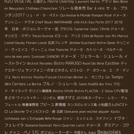
H2O VEGETAL
Pierre Overnoy
Laurent Herlin
アラン
小泉さん
Bien Boire
リレール見本市
Bar à vins
セ・ル・プラ
en Beaujolais
Château Chainchon
ンタン2017
リュ・ド・ラ・ペスト
Qui évolue le Monde
Pompon Rosé
ドメーヌ・
Chef Kouki WATANABE
2018
アント二ー・テヴネ
ville Asti
Eau Forte 2017
年 日本・ボジョレヌーヴォー会
Sandrine
ブラジル
Salon
76VIN
ドメーヌ・
オリビエ・クザン
Tokyo Guinza
ピエール・アリエ
Côte de Rayon
son fils Marius
Lionel Gauby
Florian Looze
北浜フレンチ
Jérôme Guichard
Notre-Dame
カリニャ
ン・ヴィエイユ・ヴィーニュ
Une Tranche
ドメーヌ・カトリーヌ・ベルナール
ドメーヌ・ジェラール・シュレール
イ
vins de mes amis
Sumiyaki SHINORI
ーストライン
Bistro MARUGO
Eastline
Bistrot Parcelles
Rosé Obi Wine
ディ
サンフォニーのまどかさん
ナミタージュ
ビストロ・ア・ボワール・エ・ア・マン
Le Temps
ジェ
Paris bistros
Pouilly-Fuissé
Christian Binner
レ・ガニヴェ
des Cerises
ブルノ・シュレール
La Bestia
Salon Rue89 des Vins
クロ・
CPV菊池
ド・タイラック
オリゾン事務局
Bistro SHUN
Bistro FLACON - 2
Seiya
まどか
銀座オザミ
ワインライター・リンさん
2018年ヌーヴォー・レミー・デュ
プピーユ
酢飯屋
フェートル
無農薬野菜
カンヌのレランス島
小松屋さんのビスト
Domaine jean michel alquier
ロ
La Désirée
ワインビストロ・俊
北欧
Kyoto
イヴォ・
Uchikawa san
L'Echappée Belle Rouge
ジャン・ミッシェル・ステファン
フェレイラ
ドメーヌ・ダミアン・コク
Domaine Ganevat
Paris Quartier Latin
Beaujolais
STC
レ
ドゥニ・ペノ
ボジョレーヌーボー
今尾さん
Apps