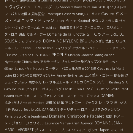
ト・セナ
藤原俊太郎
la Cuisine Japonaise
ジャン・ドゥローブル
チーズフォンデ
ヴィヴィアン・エメルスダール
ュ
Sancerre Kawamura san
2018年クリストッ
ドメー
Alain Castex
フ・パカレ収穫20周年記念
Frédérique Cossard
Shinjuku
ヌ・ドミニック・ドゥラン
Jean-Pierre Robinot
東京レストラン業
サイ
ント・ヴィクトワール山
Mizuki san
輸出業者ＢＭＯ
ヴィニョブル・エリオン・
ＳＴＣツアー
Domaine de la lunotte
ERIC DE
ダ・ロス
映画
ガルド・フー
DOMAINE MYLENE BRU
SOUSA
Eric
ディアック
シャンゼリゼ通り
リュペ
ール・ルロワ
Beau
Le Verre Vole
フィリップ
イザベル
シュッ・・・・・ドゥラン
PEOPLE
L'Ecume
ルイック
CPV TOURS
Maruya Gardens Yanagida san
Nyctalopie
Chiroubles
アルティザン
サッカーワールドカップ2018年
Les 4
éléments pour Vin Nature
ローラン・バニョルの来日2018年
C'est pas la Mer à
エスポア・ゴトー
boire
ロンドンの自然派ワインバー
Anne-Hélène
Izu
飲み会
ク
BMOメンバー
STC
リュ・ボジョレ
南ちゃん
レ・ザルミエール
アメリカ
Riesling
Groupe Tour
アンドレ・オステルタグ
Lac de Suwa
CPVチーム
Reino
Restaurant
DAMIEN
Grand Huit
ドメーヌ・リヴァトン
ドメーヌ・ド・ラ・ガランス
BUREAU
レ・マウ
Arts et Metiers
収穫2018年
アントニー・ギックス
田中さん
土佐
Fou du Beaujo
LOU CARIGNAN
チャリティー
ロバ・セリアのヴァンサン
Domaine Christophe Pacalet
ドメー
Paris bistro Chateaubriand
試飲
ヌ・ジョリ・フェリオル
DOMAINE JEAN-
Laurence Manya-Krief
Aveyron
MARC LAFOREST
Japon
プラス・ド・ラ・ブルス
ソフィア・ボシェ
マス・オ・