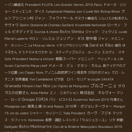
President FUJITA
ーゾン醸造元
Les Grands Verres 2018 Paris
ドメーヌ・リシ
ョー
エティエンヌ・ダイス
Symphonie Madoka san
Cuveé WA
Biotop Wines
プ
アシニャン村
ジャン・フォワイヤール
ルフ
ガヌヴァ醸造元
ソムリエの松本さん
サヴォワ
Daikin
Domaine de Chateau Gaillard
Assemblée Nationale
ローラン・フ
ビオディナミ
Bistro Shimba
ェル
Guinza 4 chome
ジャック・フェヴリエ
cuvée
地中海
ジュリアン・ギヨ
Marcel Lapierre
サロン・リレエル
ジャン・ドミニッ
Dard et Ribo
ク・カッシーニ
La Mise au Verre
イタリアのシシリア島
満月
ゆ
う子さん
ＥＳＰＯＡもりたか
ル・スティアンゴルジュ・ルージュ
エルヴェ・スオ
Président Nomura Unison
質販スーパー
Sete
ドミニック・べリュアール
LIN
ドメーヌ・デュ・マタン・カルム
Yusen
Cachette Masa chef
新アイデアのブ
ース位置
Les Clapas
Nora
アノニム自然派ワイン見本市
夕日のボジョレ
クロ・レ
オニヌ
世界遺産
Yve Camdebord
ピザ店 ロバ・セリア
le couple SAKATA
ブルゴーニュ
Granada
Nice
サカ
Minami chan
Les Vignes de Mongueux
ガミの日野さん
株式会社 オルヴォー
Alma Mater
エノ・コネクション
マリ
Groupe ESPOA
ー・ローズ
パリ・ビストロ
Auxerrois Nature 2016
竹澤さん
酒美土場
Grand Repas
2018年・ボジョレヌーヴォー
Miyagawa san
Morgon
カーヴ・フジキ
16
vin du sabre
シャトー・カッシーニ
Toda President
マリウ
ス・ラフィット
Kanazawa
長野・諏訪
レストラン「ラルシュミーユ」
リタ
移動
Bistro Montmartre
Galéjade
Clos de la Briderie
Beeaujolais Nouveaux 2018