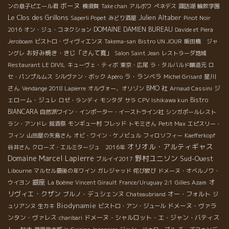
ボーヌ
ンの息子ピエール君
横須賀
Take chan
アルボワ
ぺネデス
諏訪湖
輪飲学園
Le Clos des Grillons
Julien Altaber
Saperli Popet
みどり酒屋
Pinot Noir
DOMAINE DAMIEN BUREAU
2016
オン・ジュ・コネクション
Davide et Piera
Jeroboam
ビストロ・ヴィヴィエンヌ
Takema-san
Bistro UN JOUR
飯田橋 ジャ
お好み焼き・きじ「さんて寛」
ングレ
Salon Saint Jean
レストラーダ地域
Restaurant LE DIVIL
キューヴェ・ティボ
東京・広尾
ラ・タルバルド醸造元
ロ
ラ・ランベラ
星川
セ・パンプルムス
シルヴァン・ボック
Apéro
Michel Grisard
さん
BMO 社
ジ
Vendange 2018 Lapierre
オルヴォー、オリゾン
Arnaud Cassini
ェローム・ジュレ
Bistro
ロゼ・ランディ
モンタダ
サラ
CPV Ishikawa kun
BIANCARA
自然派ワイン・インポーター・イーストライン社
シンガポールレスト
ラン・アンドレ
銘酒祭
モンギュー村
フレッド
トモミさん
Petit Max
エピスリー・
フィン
山田屋の矢島さん
オビ・ワイン・ケノビュル
フィロソフィー
Kaefferkopf
オリオル・アルティギャス
谷井さん
クローズ・エルミタージュ 2016年
Domaine Marcel Lapierre
野村ユニソン
Sud-Ouest
ブルイイ2017
Libourne
マルセル最後の年ワイン
ガレジャッド
侘び寂び
ドメーヌ・オベルノワ・
銀座
オ
ウイヨン
La Boème
Vincent Girault
France/Uruguay 2:1
Gilles Azam
リヴィエ・クザン
ブルノ・デュシェンヌ
オー・フォルト
Chateaubriand
ジ
Biodynamie
ドメーヌ・ヴァラ
ュリアンヌ
生カキ
ビストロ・アン・ジュール
ンタン・ヴァレス
ドメーヌ・シャルロット・エ・ジャン・バティス
charibari