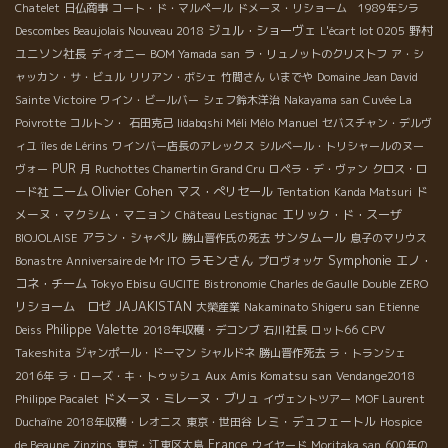
Chatelet
日仏商事
コート・ド・マルペール
ドメーヌ・リショーム 1989年シラ
ジュル・ショーヴェ
野村
Descombes Beaujolais Nouveau 2018
L'écart lot 0205
ユニソン社長
ディオニー
BOM Yamada san
ラ・リュノットのクリストフ
ア・シ
ャッカン・サ・ビュル
リリアン・ボシェ
竹間さん
いまでや
Domaine Jean David
Sainte Victoire
ワイン・ビールバー
シェフ鈴木洋治
Nakayama san
Cuvée La
Manuel
Poivrotte
コルトン・
石田克己
Iidabqshi Méli Mélo
セバスチャン・デルヴ
ィユ
îles de Lérins
ワインバー店長のアレックス
シルベール・トリシャールのヌー
PUR
ヴォー
月
Ruchottes Chamertin Grand Cru
ロペラ・デ・ヴァン
クロス・ロ
Olivier Cohen
ニーム
マス・ぺリセール
ド
ード社
Tentation
Kanda Matsuri
メーヌ・マクシム・マニョン
エリック・ド・スーザ
Château Lestignac
アラン・シャペル
サンタムール
BIOJOLAISE
勝山晋作氏の死去
息子のマリウス
ラモンさん
Symphonie
エノ・
Bonastre
Anniversaire de Mr ITO
プロヴォッケ
コネ・チーム
Tokyo Ebisu
GUCITE
Bistronomie
Charles de Gaulle
Double ZERO
リショーム ロゼ
JAJAKISTAN
大榮産業
Nakaminato Shigeru san
Etienne
Philippe Valette
CPV
Deiss
2018年収穫・デコンブ
石川社長
ロット66
Takeshita
ジャンポール・ドーマン
シャルドネ
勝山晋作死去
ラ・トランシェ
Aux Amis Komatsu san
2016年
ラ・ローズ・キ・トゥッシュ
Vendange2018
ドメーヌ・ミレーヌ・ブリュ
Philippe Pacalet
イヴェントツアー
MOF Laurent
レミ・デュフェートル
Duchaîne
2018年収穫・レオニス
東京・世田谷
Hospice
France
de Beaune
Zinzins
東京・江東区大島
ウイヤード
Moritaka san
600年の