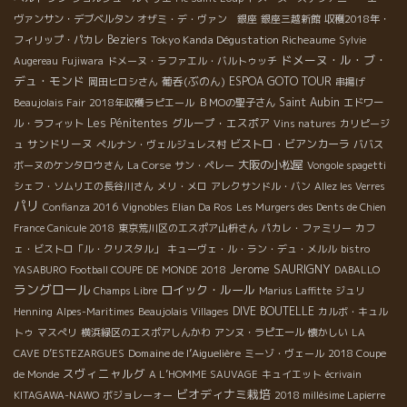
du mal blanc ソワフ・デュ・マル 白 2010 グルナッシュ・ブ
ヴァンサン・デブベルタン
オザミ・デ・ヴァン 銀座
銀座三越新館
収穫2018年・
ラン、マカブ、ミュスカ。リンゴのような爽やかな風味。フレッ
Beziers
Tokyo Kanda Dégustation Richeaume
フィリップ・パカレ
Sylvie
シュ。アペリティフには理想的な一本。 – Soif du mal rouge ソ
ドメーヌ・ル・ブ・
Augereau
Fujiwara
ドメーヌ・ラファエル・バルトゥッチ
ワフ・デュ・マル 赤 2010 シラー、グルナッシュ。まっすぐで
デュ・モンド
葡呑(ぶのん)
ESPOA GOTO TOUR
岡田ヒロシさん
串揚げ
綺麗な酸味が特徴。 – Glaneuses グラヌーズ 2010 グルナッシ
Saint Aubin
Beaujolais Fair
2018年収穫ラピエール
ＢＭОの聖子さん
エドワー
ュ、シラー。フルーティーでフレッシュさを感じる。 – Glaneurs
Les Pénitentes
グループ・エスポア
ル・ラフィット
Vins natures
カリピージ
グラヌー 2010 グルナッシュ(古樹)。まろやかでふくよかな香
サンドリーヌ
ビストロ・ビアンカーラ
ュ
ぺルナン・ヴェルジュレス村
ババス
り。パリの酒屋でも大人気の一本。 – Vilains ヴィラン 2010 カ
大阪の小松屋
ボーヌのケンタロウさん
La Corse
サン・ペレー
Vongole spagetti
リニャン(古樹)。骨格がしっかりしていながら非常に繊細でエレガ
シェフ・ソムリエの長谷川さん
メリ・メロ
アレクサンドル・バン
Allez les Verres
ント。 – Frida フリダ 2010 グルナッシュ、カリニャン。既に熟
パリ
Confianza 2016
Vignobles Elian Da Ros
Les Murgers des Dents de Chien
成感が強く、丸みとコクがある。食事しながらじっくり飲みたい
France Canicule 2018
東京荒川区のエスポア山枡さん
パカレ・ファミリー
カフ
一本。 ドメーヌ・ラングロールのマリー＆エリック・ピファーリ
ェ・ビストロ「ル・クリスタル」
キューヴェ・ル・ラン・デュ・メルル
bistro
ング＊Domaine de l’Anglore, (タヴェル) すべてを超えた境地！
Jerome SAURIGNY
YASABURO
Football COUPE DE MONDE 2018
DABALLO
どこまでも繊細！限りなくピュアー！至高のワイン – Sels
ラングロール
ロイック・ルール
Champs Libre
Marius Laffitte
ジュリ
d’argent 2010 セル ダルジャン 2010 グルナッシュ・ブラン。
DIVE BOUTELLE
Henning
Alpes-Maritimes
Beaujolais Villages
カルボ・キュル
丸みのある優しい旨みが詰まった白。 – Tavel 2010 タヴェル
トゥ
マスぺリ
横浜緑区のエスポアしんかわ
アンヌ・ラピエール
懐かしい
LA
2010 グルナッシュ60%＋サンソー20%＋カリニャン、クレレッ
Domaine de l’Aiguelière
ト。フルーティーかつほのかな甘みを感じる。 – Tavel 2009 タ
CAVE D’ESTEZARGUES
ミーゾ・ヴェール
2018 Coupe
スヴィニャルグ
ヴェル2009 グルナッシュ60%＋サンソー20%＋カリニャン、ク
de Monde
A L’HOMME SAUVAGE
キュイエット
écrivain
レレット。イチゴ、赤い木の実のようなフレッシュな果実味。 –
ビオディナミ栽培
KITAGAWA-NAWO
ボジョレーォー
2018 millésime Lapierre