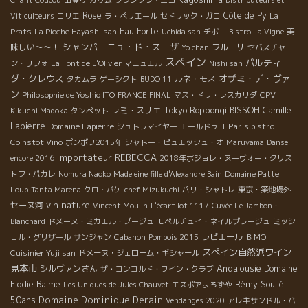
Chant Coucou
山登り
カリム
フランソワ・エコ
Distributeurs et
Rose
Côte de Py
Viticulteurs
ロリエ
ラ・ペリエール
セドリック・ガロ
La
Eau Forte
美
Prats
La Pioche Hayashi san
Uchida san
チボー
Bistro La Vigne
シャンパーニュ・ド・スーザ
味しい～～！
フルーリ
Yo chan
セバスチャ
スペイン
パルティー
ン・リフォ
La Font de L'Olivier
マニュエル
Nishi san
ダ・クレウス
オザミ・デ・ヴァ
ルネ・モス
タカムラ
ゲーシクト
BUDO 11
ン
Philosophie de Yoshio ITO
FRANCE FINAL
マス・ドゥ・レスカリダ
CPV
レミ・スリエ
Tokyo Roppongi
BISSOH
Camille
Kikuchi Madoka
タンペット
Lapierre
Domaine Lapierre
Paris bistro
シュトラマイヤー
エールドゥロ
Coinstot Vino
ポンポワ2015年
シャトー・ピュエッシュ・オ
Maruyama
Danse
Importateur REBECCA
encore 2016
2018年ボジョレ・ヌーヴォー・クリス
トフ・パカレ
Nomura Naoko
Madeleine fille d'Alexandre Bain
Domaine Patte
Loup
Tanta Marena
クロ・バケ
chef Mizukuchi
パリ・シャトレ
東京・築地場外
vin nature
セーヌ河
Vincent Moulin
L'écart lot 1117
Cuvée Le Jambon・
Blanchard
ドメーヌ・ミカエル・ブージュ
モペルチュイ・ネイルプラージュ
ミッシ
ラピエール
ェル・グリザール
サンジャン
Cabanon
Pompois 2015
ＢＭО
スペイン自然派ワイン
Cuisinier Yuji san
ドメーヌ・ジェローム・ギシャール
見本市
Andalousie
シルヴァンさん
Domaine
ザ・コンコルド・ワイン・クラブ
Rémy Soulié
Elodie Balme
Les Uniques de Jules Chauvet
エスポアよろずや
50ans
Domaine Dominique Derain
Vendanges 2020
アレキサンドル・バ