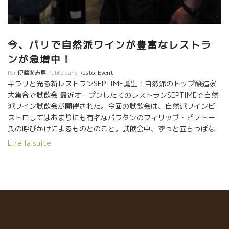
今、パリで自然派ワインが豊富なレストラ
ンが急増中！
Par
伊藤與志男
Publié dans
Resto
,
Event
キラリと光る新レストランSEPTIME誕生！自然派のトップ醸造家
大集合で試飲会 最近オープンしたてのレストランSEPTIMEで自然
派ワイン試飲会が開催された。今回の試飲会は、自然派ワインビ
ストロしてはあまりにも有名なバラタンのフィリップ・ピノトー
氏の呼びかけによるものとのこと。試飲会中、ずっと立ちっぱな
しで頑張る生産者の方々のための昼食は同じくバラタンのシェ
Lire la suite
フ、カレナ・ラケル氏が担当。最近、流行の北欧風のシンプルな
内装の空間(同じく自然派ワインの豊富なラインナップを誇る
SATURNEに似てる？)に自然派の人気生産者たちが勢ぞろい。 参
加生産者: Emmanuel Lassaigne＊エマニュエル・ラセーニュ
(シャンパーニュ) Maxime Magnon＊マキシム・マニョン (コル
ビエール) Les Foulards Rouges＊レ・フラール・ルージュのJean
François Nicq＊ジャン・フランソワ・ニック (ルシヨン)