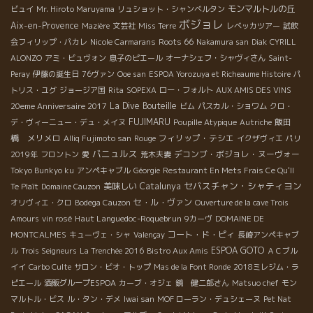
モンマルトルの丘
ビュイ
Mr. Hiroto Maruyama
リュショット・シャンベルタン
ボジョレ
Aix-en-Provence
Mazière
文芸社
Miss Terre
レベッカツアー
試飲
Roots 66
会フィリップ・パカレ
Nicole Carmarans
Nakamura san
Diak
CYRILL
ALONZO
アミ・ビュヴォン
息子のピエール
オーナシェフ・シャヴィさん
Saint-
Peray
伊藤の誕生日
76ヴァン
Ooe san
ESPOA Yorozuya et Richeaume Histoire
パ
トリス・ユグ
ジョージア国
Rita
SOPEXA
ロー・フォルト
AUX AMIS DES VINS
La Dive Bouteille
20eme Anniversaire 2017
ビム
パスカル・ショワム
クロ・
FUJIMARU
飯田
デ・ヴィーニュー・デュ・メイヌ
Poupille Atypique
Autriche
橋 メリメロ
フィリップ・テシエ
Alliq Fujimoto san
Rouge
イクザヴィエ
パリ
バニュルス
デコンブ・ボジョレ・ヌーヴォー
2019年
フロントン
愛
荒木夫妻
Tokyo Bunkyo ku
アンペキャブル
Géorgie
Restaurant En Mets Frais Ce Qu'Il
セバスチャン・シャティヨン
美味しい
Catalunya
Te Plaît
Domaine Cauzon
セ・ル・ヴァン
オリヴィエ・クロ
Bodega Cauzon
Ouverture de la cave Trois
Haut Languedoc-Roquebrun
Amours
vin rosé
9カーヴ
DOMAINE DE
コート・ド・ピィ
MONTCALMES
キューヴェ・シャ
Valençay
長崎アンペキャブ
ESPOA GOTO
ル
Trois Seigneurs
La Trenchée 2016
Bistro Aux Amis
ＡＣブル
イイ
Carbo Culte
サロン・ビオ・トップ
Mas de la Font Ronde
2018ミレジム・ラ
ピエール
酒販グループESPOA
カーブ・オジェ
鏡 健二郎さん
Matsuo chef
モン
マルトル・ビス
ル・タン・デメ
Iwai san
MOF ローラン・デュシェーヌ
Pet Nat