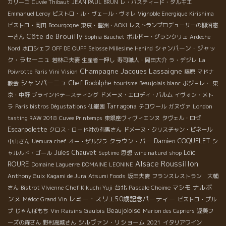
カリーユ
Cuvée Thibaut
JEAN PAUL BRUN
レ・バスティード・ダルキエ
Emmanuel Leroy
ビストロ・ル・ヴェール・ヴォレ
Vignoble Energique
Kirishima
ビストロ・岡田
Boourgogne
東京・豊洲・AOKI
レストランプロデューサーの柳沼憲
Côte de Brouilly
一さん
Sophia Bauchet
ボルドー・グランクリュ
Ardeche
シャンパーン・ジャッ
Nord
水口シェフ
OFF DE OUFF
Selosse Millesime
Henind
ク・ラセーニュ
若林ご夫妻
生産者一押し
寿司職人・岡田大介
ラ・デジレ
La
Champagne Jacques Lassaigne
Poivrotte
Paris Vini Vision
藤原
マドナ
シャンパーニュ
Chef Rodolphe
教会
tourisme
Beaujolais blanc
ボジョレ・
東
京・中野
ブラインドテースティング
ドメーヌ・エロディ・バルム
イヴォン・メト
Tarragona
ラ
Paris bistros Dégustations
仙巌園
テロワール
ガヌヴァ
London
tasting RAW 2018
Cuvee Printemps
東銀座ヴィヴィエンヌ
タヴェル・ロゼ
Escarpolette
クロス・ロード社の有馬さん
ドメーヌ・クリスチャン・ビネール
クラウン・バー
Damien COQUELET
中山さん
Uemura chef
オー・ザルジラ
シ
Loïc
Jules Chauvet
ャルルド・ゴール
Septime
思想
wine naturel shop
Roussillon
Alsace
ROURE
Domaine Laguerre
DOMAINE LEONINE
Anthony Guix
Kagami de Jura
Atsumi Foods
坂田夫妻
フランスレストラン 大輔
ナルボ
台北
マシモ
さん
Bistrot VIvienne
Chef Kikuchi Yuji
Pascale Choime
ンヌ
レミー・スリエ50歳記念パーティー
Médoc Grand Vin
ビストロ・プル
Beaujoloise
Vin Raisins Gaulois
プ
じゃんぼもち
Marion des Capriers
渥美フ
シルヴァン・リショーム
ーズの森さん
野村高城さん
2021
イタリアワイン