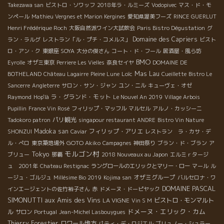
Chemin de […]
Takezawa san
ビストロ・ソワッフ
2018年ラ・ルミーズ
Vodopivec
マス・ド・モ
ンペール
Mathieu Vergnes et Marion Kergines
愛知県渥美フーズ
RINCE GUERLUT
Henri Frédérique Roch
大阪自然派ワイン大試飲会
Paris Bistro Dégustation
グ
Domaine des Capriers
ラン・ラルグ
レストラン「ル・プチ・コメルス」
ビスト
ロ・アン・ク
東銀座 SOYA
大分の俊さん
コート・ド・フール
居酒屋・風ら坊
BMO
Eyrolle
オザミ東京
Perriere Les Vielles
奈良セイヤ
DOMAINE DE
Loïc
Mas Lau
BOTHELAND
Château Lagairre
Pleine Lune
Cueillette
Bistro Le
Sancerre
Angleterre
サロン・サン・ジャン
ユン・ニル
キューヴェ・オゼ
ラ・グランド・モット
Raymond
Hop'là
Le Nouvel An 2019
Village Arbois
Pupillin
France Vin Rosé
フィリップ・マッフル
マルセル
アルノ・カッシーニ
パリ観光
Tadokoro patron
singapour restaurant ANDRE
Bistro Vin Nature
Madoka san
フィリップ・アリエ
SHONZUI
Caviar
レストラン ラ・カサ・デ
GOTO Akiko
ル・ぺロ
東京築地場外
Campagnes
神田祭り
ブラン・ド・ブラン
ア
モルゴン村
Tokyo
ブリュー
那覇
2018 Nouveaux au Japon
エルミｒタージ
ュ 2001年
Chateau Restignac
ラングロールのエリックとマリー・ロー
マール
ル
オザミグループ
ージュ・ゴルジュ
Millésime Bio 2019
Kojima san
バルセロナ・ワ
DOMAINE PASCAL
インエージェントの佐竹裕子さん
赤
ドメーヌ・ドーピヤック
SIMONUTTI
aux Amis des Vins
LA VIGNE
ビストロ・モンマルト
Vin S M
ドメーヌ・エリック・カム
ル
サロン
Portugal
Jean-Michel Lasbouygues
Thierry Forestier
ロワール地方
パティ・デ・ロジエル
ブリュノー・シュラー