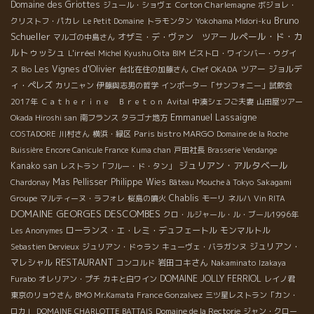
Domaine des Griottes
Corton Charlemagne
ジュール・ショヴェ
ボジョレ・
Bruno
クリストフ・パカレ
Le Petit Domaine
トラモンタン
Yokohama Midori-ku
Schueller
ルペール・ド・カ
オザミ・デ・ヴァン ツアー
マルゴの中島さん
ルトゥッシュ
L'irréel
Michel
Kyushu Oita
BIM
ビストロ・ワインバー・ウグイ
Les Vignes d'Olivier
ツアー
ジョルデ
ス
Bio
台北在住の加藤さん
Chef OKADA
ィ・ペレズ
カリニャン
伊藤與志男の哲学
インポーター「サンフォニー」試飲会
2017年
Ｃａｔｈｅｒｉｎｅ Ｂｒｅｔｏｎ
Avital
中湊シェフご夫妻
山田屋ツアー
Emmanuel Lassaigne
Okada Hiroshi san
南フランス
タラゴナ地方
Paris bistro MARGO
COSTADORE
川村さん
横浜・緑区
Domaine de la Roche
Buissière
Encore Canicule France
Kuma chan
戸田社長
Brasserie Vendange
ジュリアン・アルタベール
Kanako san
レストラン「フルー・ド・タン」
Mas Pellisser
Philippe Wies
Chardonay
Bâteau Mouche à Tokyo
Sakagami
Chablis
Groupe
マルティーヌ・ラフォレ
桜島の噴火
モーリ
ネルハ
Vin RITA
DOMAINE GEORGES DESCOMBES
クロ・ルジャール・ル・ブール1996年
ローランス・エ・レミ・デュフェートル
モンマルトル
Les Anonymes
ジュリアン・
Sebastien Dervieux
ジュリアン・ドゥラン
キューヴェ・バラガンヌ
RESTAURANT
マレシャル
岩田コキさん
コンコルド
Nakaminato
Izakaya
DOMAINE JOLLY FERRIOL
Furabo
オレリアン・プチ
カキと白ワイン
レイノ君
東京のリョウさん
BMO Mr.Kamata
France Gonzalvez
三ツ星レストラン「カン・
ロカ」
DOMAINE CHARLOTTE BATTAIS
Domaine de la Rectorie
ジャン・クロー