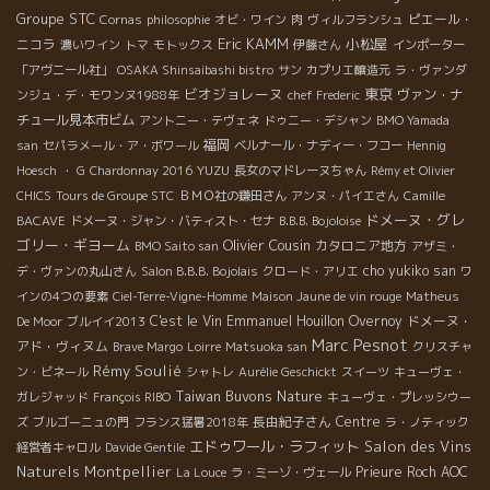
Groupe STC
ピエール・
Cornas
philosophie
オビ・ワイン
肉
ヴィルフランシュ
Eric KAMM
小松屋
ニコラ
濃いワイン
トマ
モトックス
伊藤さん
インポーター
「アヴニール社」
OSAKA Shinsaibashi bistro
サン
カプリエ醸造元
ラ・ヴァンダ
ビオジョレーヌ
東京
ヴァン・ナ
ンジュ・デ・モワンヌ1988年
chef Frederic
チュール見本市ビム
アントニー・テヴェネ
ドゥニー・デシャン
BMO Yamada
福岡
san
セパラメール・ア・ボワール
ベルナール・ナディー・フコー
Hennig
YUZU
Hoesch
・ G
Chardonnay 2016
長女のマドレーヌちゃん
Rémy et Olivier
CHICS
Tours de Groupe STC
ＢＭＯ社の鎌田さん
アンヌ・パイエさん
Camille
ドメーヌ・グレ
BACAVE
ドメーヌ・ジャン・バティスト・セナ
B.B.B. Bojoloise
ゴリー・ギヨーム
Olivier Cousin
カタロニア地方
BMO Saito san
アザミ・
cho yukiko san
デ・ヴァンの丸山さん
Salon B.B.B. Bojolais
クロード・アリエ
ワ
インの4つの要素
Ciel-Terre-Vigne-Homme
Maison Jaune de vin rouge
Matheus
C'est le Vin
Emmanuel Houillon Overnoy
ドメーヌ・
De Moor
ブルイイ2013
Marc Pesnot
アド・ヴィヌム
Brave Margo
Loirre
Matsuoka san
クリスチャ
Rémy Soulié
ン・ビネール
シャトレ
Aurélie Geschickt
スイーツ
キューヴェ・
Taiwan Buvons Nature
ガレジャッド
François RIBO
キューヴェ・プレッシウー
長由紀子さん
Centre
ズ
ブルゴーニュの門
フランス猛暑2018年
ラ・ノティック
エドゥワール・ラフィット
Salon des Vins
経営者キャロル
Davide Gentile
Naturels Montpellier
Prieure Roch
AOC
La Louce
ラ・ミーゾ・ヴェール