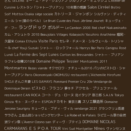
シルヴァン・オエッシュ
さん
SELENE
ギー・エ・トマ・ジュリアン
L'Atelier de
Salon L'irréel
Cuisine
レストラン「シャトーブリアン」
10年間の感謝
Bistro
カトリーヌ・ジャンボン
Soif
Mottox Osaka siège sociale
シルヴァン・ディティ
Jérôme Jouret
エール
シャ(猫のラベル）
Le Bruel
Cuvee des Fous
キューヴェ・
ラングドック
ボルドー
chef Nakaminato
デ・フー
Le Cambon 2008
Red
カム・アシュトラ
2018 Beaujolais Villages
Kobayashi Yasuhiro
Anathème
福岡・
Visite Paris
久留米
Comax Ethylix
セレネ・ドメーヌ・シルヴェール・トリシャ
ール
chef Youji Suzuki
シャトー・ロックフォール
Harrys Bar Paris
Canigou
Rosé
La Ferme des Sept Lunes
Lundi
Corton les Bressandes
シャトー・ブリアン
Domaine Philippe Tessier
ラフォレ収穫2018年
Montcalmès 2011
Montmartre
Bazas viande
オクセロワ・ナチュール2016
パリのビストロ・シャ
トーブリアン
Paris Okonomiyaki OKOMUSU
restaurent L'Alchemille
Hirofumi
SHOJI さんご夫妻
LES GAMAYS
Pommard Premier Cru
29e Vendange de
ビストロ・フラコン
アクセル・プリュファール
Dominique Derain
夢キチ
Tokyo
restaurant CAN ROCA
コート・デュ・ローヌ
北イタリア
弥三郎
S.A.I.N
Ginza
ESPOAナカモト
スリエ醸造所
モト・ヌーヴォー
東京三鷹
Domaine
Jerome Saurigny
キューヴェ・ブディ・ヴィル
vendange 2021
グランクリュ街道
La Robe et le Palais
サラさん
土佐山田ショッピングセンター
ラピエール家の自然
DOMAINE NICOLAS
派ワイン祭
L'Avenir Ozono san
ディーヴ・ブテイユ
ＥＳＰＯＡ TOUR
CARMARANS
Nîmes
Vini Sud Montpellier
ヴァンセンヌ