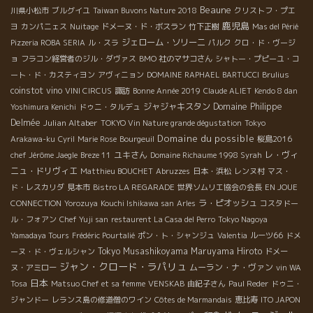
Beaune
川県小松市
ブルグイユ
Taiwan Buvons Nature 2018
クリストフ・プエ
鹿児島
ヨ
カンパニェス
Nuitage
ドメーヌ・ド・ボスラン
竹下正樹
Mas del Périé
ジェローム・ソリーニ
Pizzeria ROBA SERIA
ル・スラ
パルク
クロ・ド・ヴージ
ョ
フラコン経営者のジル・ダヴァス
BMO 社のマサコさん
シャトー・プピーユ・コ
ート・ド・カスティヨン
アヴィニョン
DOMAINE RAPHAEL BARTUCCI
Brulius
coinstot vino
VINI CIRCUS
諏訪
Bonne Année 2019
Claude ALIET
Kendo 8 dan
ジャジャキスタン
Domaine Philippe
Yoshimura Kenichi
ドゥニ・タルデュ
Delmée
Julian Altaber
TOKYO Vin Nature grande dégustation
Tokyo
Domaine du possible
Arakawa-ku
Cyril
Marie Rose
Bourgeuil
桜島2016
ユキさん
レ・ヴィ
chef Jérôme Jaegle
Breze 11
Domaine Richaume 1998 Syrah
ニュ・ドリヴィエ
Matthieu BOUCHET
Abruzzes
日本・浜松
レンヌ村
マス・
ド・レスカリダ
見本市
Bistro LA REGARADE
世界ソムリエ協会の会長
EN JOUE
ラ・ピオッシュ
CONNECTION
Yorozuya
Kouchi Ishikawa san
Arles
コスタドー
ル・フォアン
Chef Yuji san
restaurent La Casa del Perro
Tokyo Nagoya
Yamadaya Tours
Frédéric Pourtalié
ポン・ト・シャンジュ
Valentia
ルーツ66
ドメ
Tokyo Musashikoyama
Maruyama Hiroto
ーヌ・ド・ヴェルシャン
ドメー
ジャン・クロード・ラパリュ
ムーラン・ナ・ヴァン
ヌ・アミロー
vin WA
日本
Tosa
Matsuo Chef et sa femme
VENSKAB
由紀子さん
Paul Reder
ドゥニ・
ジャンドー
レランス島の修道僧のワイン
Côtes de Marmandais
恵比寿
ITO JAPON