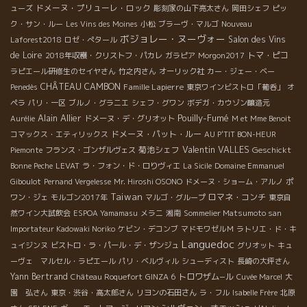
ドメーヌ・プリューレ・ロック
ューズ
彫刻家の山下亮太さん
岡田シェフ
ピッ
ク・サン・ルー
Les Vins des Moines
小松
ブラーヴ・マルゴ
Nouveau
ボジョレー・ヌーヴォー
Salon des Vins
Laforest2018
ロゼ・ぺタール
de Loire
トマ・ピコ
2018年収穫・クリストフ・パカレ
ガラピア
Morgon2017
ラピエール研修生のセイヤさん
竹之内さん
オーリック社
カー・ジェー・ベー
CHÂTEAU CAMBON
Famille Lapierre
Penedès
東京ワインビストロ「葡呑」
オ
ペラ
パリ・一区
ブルノ・グラニエ
シェフ・グワン
ボデガ・カウゾン醸造元
Alain Allier
Pouilly-Fumé
Aurélie
ドメーヌ・デ・グリオット
M et Mme Benoit
ドメーヌ・パット・ルー
コマックス・エティリックス
AU P'TIT BON-HEUR
Valentin VALLES
菊池シェフ
Geschickt
Piemonte
フランス・ゴンザルヴェス
Bonne Peche
LEVAT
ラ・フォン・ド・ロりヴィエ
La Sicile
Domaine Emmanuel
Giboulot
Pernand Vergelesse
Mr. Hiroshi OSONO
ドメーヌ・ショーム・アルノ
ポ
Taiwan
ロマネ・コンチ
ワン・ジェ
モルゴン2017年
マルゴ・グループ
東京自
然ワイン大試飲会
ESPOA Yamamasu
メラニ
湘南
Sommelier Matsumoto san
Importateur Kadowaki Noriko
ケビン・デコンブ
マドモワゼルＭ
ラトリエ・ド・キ
Languedoc
ュイジンヌ
ビストロ・ラ・パール・デ・ザンジュ
グリオット
キュ
ーヴェ マルセル・ラピエール
パリ・ベルヴィル
シューディスト
長崎の大坪さん
Yann Bertrand
トロワザム−ル
Château Roquefort
GINZA 6
Cuvée Marcel
大
園 弘さん
東京・渋谷・高太郎さん
リヨンの石田さん
ラ・フル
Isabelle Frère
北原