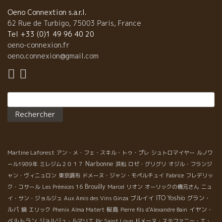
L’Anglore＊ラングロールのEric Pfifferling＊エリック・ピファー
リング (タヴェル) など、総勢１０人。 エマニュエル・ラセーニュ
Oeno Connextion s.a.r.l.
＊Emmanuel Lassaigne(シャンパーニュ) 今やシャンパーニュと
62 Rue de Turbigo, 75003 Paris, France
いえば“ラセーニュ”シャンパーニュの新時代を切り開く！ –
Tel +33 (0)1 49 96 40 20
Millesime 2004 Non dosé ミレジム・2004 ノン ドゼ 2002
oeno-connexion.fr
年に続き、出来のよかった2004年のブドウのみ。補糖なしなの
oeno.connexion@gmail.com
で、ブドウの味がより直接感じられる。 -La Colline Inspirée
ラ・コリーヌ・アンスピレ 8ヶ月樽熟成した2007年のワインと20
ヶ月熟成した2008年のワインのブレンド。糖分添加は、1リット
Rechercher :
ルあたり3グラム。ふくよかで丸みのある風味。繊細な泡。 マキ
シム・マニョン＊Maxime Magnon (コルビエール) ラングドック
地方でブルゴーニュの爽やかさ、深み、そして南仏の太陽を絶妙
に調和 – La Bégou ラ・ベグ2010 グルナッシュ・グリ90%＋グル
ナッシュ・ブラン10%。フレッシュさを特徴としながらもほんの
Martine Laforest
アン・メ・フェ・スキル・トゥ・プレ
シュトロマイヤー
ルノワ
りとヴァニラのようなふくよかな香りも備える。 – Rozeta ロゼタ
Narbonne
2010 カリニャン主体(40%)＋グルナッシュ＋サンソー。力強い
ール1989年
ミレジム２０１７
浜松
ロゼ・グリグリ
オジル・フランジ
が、酸味とのバランスが絶妙。 – Campagnès コンパニエス2010
ャン・ヴィニュロン
東京調布
ドメーヌ・ジャン・モペルチュイ
Fabrice
フレデリッ
カリニャン。スパイシーでコクがある。 ドメーヌ・デ・フラー・
Brouilly
ク・コサール
Les Prémices 16
Marcel
リオン
オーリックの橋元さん
ニュ
ルージュのジャン・フランソワ・ニック＊Domaine des Foulards
ブルイイ
ITO Yoshio
グラン・
イ・サン・ジョルジュ
Aux Amis des Vins Ginza
Rouges, Jean François Nicq (ルシヨン) 誰もが認めるルシオン
ルパ
桜島
イヤン・
鍋
エリック
Phenix
Alma Matert
Pierre fils d'Alexandre Bain
地方の最高峰！トップ・オブ・ザ・トップ自然派ワイン！ – Soif
ベルトラン
ジョルジュ・ルマリエ
Pic Saint Loup
ドメーヌ・ステファニー・エ・