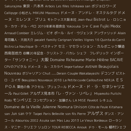
東京・六本木
ボジョロワーズ
Sakurajima
Arbois
Les filles
Ishikawa san
ドメ
ドメーヌ・アンドレ・オステルタグ
Callipyge
小松さん
MIKUNI
Maximus
ーヌ・ミレンヌ・ブリュ
Bistrot
モトクッス大阪本社
Jean-Paul
レ・ロシニョ
Ｃave Fujiki
Medoc
ラ・カサ・デル・ぺロ
2019年新年昼食会
Yokosuka
シャ
Alain
Arnaud Combier
ミレジム・ビオ
ポール・ルイ・ウジェンヌ
アンヴァリッド
寿司職人・大田大介
pacalet familly
Carignan Vieilles Vignes 16
Quinta do Carril
セミ・マセラッション・カルボニック醸造
Bistro La Nautique
ラ・ベスティア
西南部地方
インポー
収穫20年記念・クリストフ・パカレ
シェフ フレデリック
大阪
Domaine Richeaume
ター「サンフォニー」
Marie-Hélène BACAVE
Beaujolais
Importateur AVENIR
CPVのアビタル
ドメーヌ・ル・スカラベ
Nouveau
デコンブ
ボジャリアン
Chut ......Derain
Couple Wakabayashi
ビスト
ＥＳ
ロ・ユイガ
Beaujolais Nouveaux 2018
La Petite cuvée Cailloutine
NERJA
ＰＯＡ
ドメーヌ・ド・ラ・セネシャリエ
築地の魚
アクセル・プリュフール
ール
アルザス見本市「レ・ヴァン・リベレ」
Paul Gillet
Miyamoto
Puitchi
モンペリエ
Rodo
コンセプション・加藤さん
LA MISE
Pavelot
レキュム
Domaine de la Vieille Julienne
Nomura Unison
Côte de Feule
Kitahara
アルザス
Jun san
Taipei
san
ケケ
Paris Belleville
son fils Pierre
ダンス・アン
コール
Abouriou 2002
Asuka san
Mas Lau 2013
Le Vieux Bordeaux
ローラン
植村シェフ
ス・マニヤ・クリエフ
リュロン
TOUR REBECCA
Anouk
ドゥ・モール