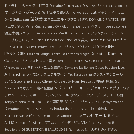
ル
ド・ラトー
ジャック・セロス
Domaine Romaneaux-Destezet
Shizuoka Japon
ネ・ジャン・ダール
南仏
Herve Souhaut
ジュラの鏡さん
イヤン・ド・リュ
試飲会
BMO Seiko san
エマニュエル・ジブロ
パザパ
DOMAINE RIVATON
料理
人ユウジさん
Paris Restaurant KANADE
France Tours
ペグ
vin rosé et somen
渡辺幸樹シェフ
La Grosse Nadine Vin Blanc Liquoreux
シャンボル・ミュージ
Vin Nature BIM
ニ・プルミエクリュ
Henri-Pierre fils de René Jean
美人
Chéna
DOMAINE
ESPOA TOURS
Chef Konno
ドメーヌ・ジャン・ダヴィッド
L'ANGLORE
Domaine Damien
Foulard Rouge
Bistro La Part des Anges
Coquelet
パリレストラン・奏で
Renaissance des AOC
Boldness
Mondial du
Les
Vin biologique
アド・ヴィニュム醸造元
Domaine Le Boiron
Cuvée Passion
Affranchis
レイモン
ナチュラルワイン
Feu Katsuyama
ダンス・アンコール
Stéphane Tissot
Olivier Cros et Sylvain Respaut
2016
神奈川県藤沢市
メゾン・ピエール・オヴェルノワ
Abriou
ユキさんの50歳の誕生会
カプリエのマ
ギー・ブランシャール
リオン
モトクッス
サンテチエンヌ・デ・ズリエール村
Montpellier
西南部
Tokyo Mitaka
ダヴィデ・ジェンティエ
Takayama san
Domaine Laurent Barth
Les Foulards Rouges
天・地・葡萄木・人
コルビエール
ＢＭО社
Bruissonnante
ピトル2004年
Rosé Pamplemousse
ALLIQ Hamada President
プロムナード・デ・ザングレ
キューヴェ・桜島
Beaujplais
DEGUSTATION BEAUJOLOISE
Rennes
大阪 大近社の木村さん