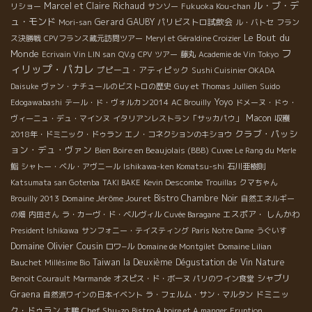
ル・ブ・デ
Marcel et Claire Richaud
リショー
サンソー
Fukuoka Kou-chan
ュ・モンド
Gerard GAUBY
パリビストロ試飲会
Mori-san
ル・バトセ
フラン
Le Bout du
ス決勝戦
CPVフランス蔵元訪問ツアー
Meryl et Géraldine Croizier
フ
Monde
Ecrivain Vin LIN san
QV.g
CPV ツアー
藤丸
Academie de Vin Tokyo
ィリップ・パカレ
プピーユ・アティピック
Sushi Cuisinier OKADA
Daisuke
ヴァン・ナチュールのビストロの歴史
Guy et Thomas Jullien
Suido
Yoyo
Edogawabashi
テール・ド・ヴォルカン2014
AC Brouilly
ドメーヌ・ドゥ・
Macon
ヴィーニュ・デュ・マインヌ
イタリアンレストラン「サッカパウ」
収穫
クラブ・パッシ
2018年・ドミニック・ドゥラン
エノ・コネクションのキショウ
ョン・デュ・ヴァン
Bien Boire en Beaujolais (BBB)
Cuvee Le Rang du Merle
鮨
シャトー・ベル・アヴニール
Ishikawa-ken Komatsu-shi
石川亜樹則
Katsumata san Gotenba
TAKI BAKE
Kevin Descombe
Trouillas
クマちゃん
Domaine Jérôme Jouret
Bistro Chambre Noir
Brouilly 2013
自然エネルギー
エスポア・ しんかわ
の畑
内田さん
ラ・カーヴ・ド・ベルヴィル
Cuvée Baragane
President Ishikawa
サンフォニー・テイスティング
Paris Notre Dame
うぐいす
Domaine Olivier Cousin
ロワ−ル
Domaine de Montgilet
Domaine Lilian
Taiwan la Deuxième Dégustation de Vin Nature
Bauchet
Millésime Bio
シャブリ
Benoit Courault
Marmande
オスピス・ド・ボーヌ
パリのワイン食堂
Graena
ドミニッ
自然派ワインの日本イベント
ラ・フェルム・サン・マルタン
ク・ドゥラン
Chef Shu-zo
大鵬
Bistro A boire et A manger
Eruption