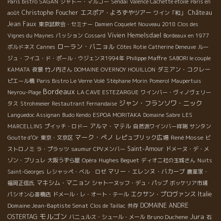
Paris bistro SAGAN
シャトー・マルゴー
Sendai
Valence Cachette etoilé
Paris en
Christophe Foucher
エスポア・よろずやツアー
Château
août
ワイン「和」
Jean Faux
東京試飲会・セミナー
Damien Coquelet Nouveau 2018
Clos des
Vivien Hemelsdael
Vignes du Maynes
パッション
Cossard
Bordeaux en 1977
ローラン・バニョル
ボルドネス
Cannes
Côtes Rotie
Catherine Deneuve
ルー
Philippe Maffre
ジュ・フイユ・ド・ポール・ウジェンヌ1994年
SABORI le couple
ダミアン・コクレー
KAMATA
夜景
竹ノ内さん
DOMAINE OVERNOY HOUILLON
ピエール橋
Paris Bistro Le Verre Volé
Stéphane Morin
Pomerol
Maupertuis
Bordeaux
Neyrou-Plage
LA CAVE ESTEZARGUE
ワインバー・ヴィノヴェリー
ジャン・フランソワ・ニック
タス
Strohmeier
Restautrant Fernandaise
Languedoc Assignan
Budo Kendo
ESPOA MORITAKA
Domaine Sabre
LES
アルマ・マテル
MARCELLINS
プイッチ・ロドー
自然派ワインバー祥瑞
サンタン
マーク・ペノ
レピュブリック広場
René Mosse
Goutte d’Or
東京・文京区
ビ
Saint-Amour
ストロノミ
ラ・プラッツ
saumur
CPVメンバー
ドメーヌ・デ・メ
Hughes Beguet
ゾン・ブリュレ
大阪うずら屋
Opéra
ディオニ社の玉城さん
Nuits
マリー・エレンヌ・バカーブ
Saint-Georges
レシャッペ・ベル ロゼ
農業家・
マキシム・マニョン
福岡正信氏
シャトーヌッフ・デュ・パップ
ボッケリア市場
エクサン・プロヴァンス
Italie
パシオン心斎橋店
ドメール・レ・オート・テール
Domaine Jean-Baptiste Senat
DOMAINE ANDRE
Clos de Taillac
共存
モルゴン
Jura
OSTERTAG
Bruno Duchene
バニュルス・シュール・メール
石