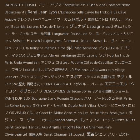
BAPTISTE COUSIN
レミー・セデス
Sorcellerie 2017
Bar à vins Chambre Noire
René Jean
Lyon
Déplacements
L'Echappee belle
Cuvée Bistrologie
La Cave
イヴ・カムドボルド
Apicole
フレンチバーベキュー
銀座ビストロ「PAUL」
Mas
グラナダ
Espagne Sud
de l'Escarida
Lurons
L'Arc de Triomphe
ダムバッシ
ュ・ラ・ヴィル
スモール品種
Languedoc-Roussillon
シ・ヌ・パルリオン・カリニ
biojoleynes
Sylvain Hoesch
Nomura Unison Suwa
ャン
レ・ヴィニュロン・
ドゥ・リレエル
Indigene
Matin Calme
調布
Méditerranée
ビストロマルゴ
プテ
ソントル
ィ・マックス
ジェロボアム
Abrieu
vendange 2018 Lapalu
bistro de
Paris
Ueda Ayumi san
アンジュ
Château Poupille Côtes de Castillon
ブルゴーニ
ュ・ブラン
Loucate
オルガンの紺野さん
JR Freshness Akayama san
village
エスポア
タヴェル
Jasniers
ブラッスリーヴァンダンジュ
フランスの猛暑37度
エマニュエル・ウ
ワインの歴史
西尾さん
CEDRIC GARREAU
イザベル・フレール
イヨン・オヴェルノワ
DESCOMBES
Barbecue Soirée
2018年収穫リショーム
YANN DURIEUX
Bourgone Blanc
Romain Chapuis
パリ・ノートルダム寺院
Paris
La Seine
Leynes
ダヴィッド・シャペル
Cuvée Bedit Vilou
ジャン・ピエール・ロビ
ボ
ノ
ORVEAUX CO.
La Cadette
Akiko Goto
Miho
Les Beaux Macs
Beeaujolais
ジョレ・ヌーヴォー
コサール
Midori Sakaya
ブリュリウス
ロイック
Ooita
Nuits
Saint Georges 1er Cru Aux Argillas
Importateur
Le Chameau Ivre
萬谷シェフ
OlivierJeantet
萬屋天狗
Saint Chignan
St Joseph
パリ・ビスト