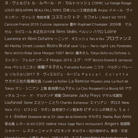
ヌ・ヴェルジェ
ル・ルペール・ド・カルトゥッシュ
COMIC
La Vierge Rouge
Anjou
LOUIS BENJAMIN
BEAUJ'ALL'WINS
日本ソムリエ協会会長
ドメール・ヴァ
コスミック
トマ・ラフォレ
ランタン・ヴァレス
寺田本家
L'écart lot 1016
Raphael Champier
Canicule France 2018
Cuiisne Japonaise
豊中
2009年 マル
Loire
Rémi Sédès
セル・ラピエール
お正月2019年
ベルリン
パヴロ
プロヴァンス
Laurence et Rémi Dufaitre
へニング・オエッシュ
Pas à Pas
Bistro Brutal
40 Maltby Street London
cave
リムー
Paris night
Les Pyrenees
Paris bistro Roba Seria
Morgon 1997
Berlin
藤木さん
Tokyo Koto-ku Oshima
レ
ユグ・べゲ
ストラン・フェルナンデーズ
Morgon 2016
Bistro Grand 8
serveuse
後藤アキ子さん
Ana
ペシェミニヨン
Fukuoka Kurume
ニコラ・ベルタン
ベレー
ル
ソルスルリ2017
ラ・ヴィエルジュ・ルージュ
Ｐａｓｃａｌ Ｃｏｌｅｔｔｅ
La Remise
サカガミ社の高橋社長
Cuveé Le Rollier
Miyako-jima
La Nuit de
Tokyo
サン・シニアン
上海
彫刻家の山下さん
Le Clos Rougeard Le Bourg 96
アヴ
Domaine Jacky Preys
ィタル
コート・ド・マルマンデ
感動
マサル式選別
Louforosé
Seine
New
エミリー
ことり
Charles Aznavour
エイリアン・ダロス
Ｓａｉ
York
ピオッシュの林さん
パリ・ビストロ・サガン
自然派ワイン見本市
ｎｔ-Emilion
Aux Amis
Domaine de la St-Jean de la Gineste
サカガミ
Paellia
Angers
宮古島
レカール lot 0205
Valérie
Vieux Sage
Paris restaurant
地酒祭
シャトー・レスティニャック
ピエモンテ
オルヴォー社の田中さん
東京・文京
Kagoshima