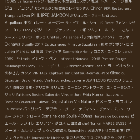
ドメーヌ・ジョル
和食
TOURS
Le Tagine
バトン・板垣さん
株式会社エスポア
ジュ・デコンブ
Chinon
サンマルタン経営者のレイモンさん
共栄
Restaurant
PHILIPPE JAMBON
Château
français à Lyon
ボジョレヌーヴォー
Aiguilloux
ボジョレー・ヌーボー
ラ・ピエール・ショード
Pierre
ヴァン・レザ
ボジョレー
ン・ゴロワ
Diony
ヴァランティーア畑
ソムリエール・ケニーさん
ド
メーヌ・リリアン・ボシェ
Château Plaisance
パリの自然派ワインバー
セレネ
Okinawa
Brouilly 2017
Estézargues
Minette Suzuki san
熊本
ポンポン・ロゼ
Julien Mareschal
貴腐
キャヴィア
Sommelière Kenny
ロニス・エトワレ
Lenoir
マルク・ぺノ
Laforest Nouveau 2018
Pompon Rouge
1989
l'Estrada
ラ・ピオッシュ
Mr.Tamajo de Diony
コトー・デ・カール
Bistrot Atelier
Cassini
の林さん
Glouglou
カンヌ
VINITALY
Kajikawa san
Château-Neuf-du-Pape
Sébastien David
Fête du Vin Nature chez Lapierre
JEAN LOUIS POUDOU
シュビ
ドバ
収穫2018年・アリゴテ
オリビエ・コーエン
アントワーヌ・エ・ローランス・
Ramon Saavedra
ジョリ
Patis des Rosiers
Salon des Vins de Jura
Frida
ドメーヌ・ラフォレ
Taiwan Dégustation Vin Nature
Domaine Coudoulet
パトリック・デプラ
La Perrière
ラ・グロス・ナディンヌ・ヴァン・ブラン・リコ
Domaine des Soulié 400ans
ピ
ルー
ジャン・クロード
Huitres de Bouzigues
ド
エール・ラフォレ
エリアン・ダロス
山田恭路
chef Torikai
MAREE BASSE
メーヌ・ムレシップ
Sumeshiya
カウゾン醸造元
お酒のアトリエ吉祥
石川アキ
ノリ
ヴァランセ
Journaliste Mr.Hans
東京大田区のエスポアかまたや
ボデガ・コ