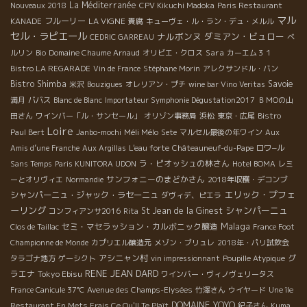
La Méditerranée
Nouveaux 2018
CPV Kikuchi Madoka
Paris Restaurant
マル
フルーリー
LA VIGNE
KANADE
貴腐
キューヴェ・ル・ラン・デュ・メルル
セル・ラピエール
ナルボンヌ
ダミアン・ビュロー
CEDRIC GARREAU
ベ
Sara
ルリン
Bio
Domaine Chaume Arnaud
オリビエ・クロス
カーエム３１
Bistro LA REGARADE
Vin de France
Stéphane Morin
アレクサンドル・バン
Bistro Shimba
Savoie
米沢
Bouzigues
オレリアン・プチ
wine bar Vino Veritas
満月
ババス
Blanc de Blanc
Importateur Symphonie Dégustation2017
ＢＭОの山
田さん
ワインバー「ル・サンセール」
オリゾン事務局
浜松
東京・広尾
Bistro
Loire
Méli Mélo
Paul Bert
Janbo-mochi
Sete
マルセル最後の年ワイン
Aux
Amis d’une Franche
Aux Argillas
L'eau forte
Châteauneuf-du-Pape
ロワ−ル
ラ・ピオッシュの林さん
Sans Temps
Paris KUNITORA UDON
Hotel BOMA
レミ
サンフォニーのまどかさん
ーとオリヴィエ
Normandie
2018年収穫・デコンブ
エリック・プフェ
シャンパーニュ・ジャック・ラセーニュ
ダヴィデ、ピエラ
ーリング
シャンパーニュ
St Jean de la Ginest
コンフィアンサ2016
Rita
Malaga
セミ・マセラッション・カルボニック醸造
Clos de Taillac
France Foot
Championne de Monde
カプリエル醸造元
メゾン・ブリュレ
2018年・パリ試飲会
アシニャン村
グ
タラゴナ地方
ゲーシクト
vin impressionnant
Poupille Atypique
RENE JEAN DARD
ラエナ
Tokyo Ebisu
ワインバー・ヴィノヴェリータス
France Canicule 37℃
Avenue des Champs-Elysées
竹澤さん
ウイヤード
Une île
DOMAINE YOYO
Restaurant En Mets Frais Ce Qu'Il Te Plaît
紀子さん
Kuma