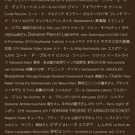
ール・トリシャール
Millésime Bio 2019
ミ・デュフェートル
ジャン・フォワイヤール
レカール lot 0205
サントル
Cuvée Passion
コート・ド・マルマンデ
オリヴァー
ボルドー1977年
フレンチ
クー
酢飯屋
ド・フォリ
GUCITE
マッシモとアントネッラ
Déplacements
エマニュエ
ル・ジブロ
高知の石川さん
Mas Lau 2013
ドメーヌ・ジャン・モペルチュイ
ＢＭ
Domaine Marcel Lapierre
О社の山田さん
Jean-Dominique CASSINI
C'est
Guillaume
サカガミ社の高橋
le Printemps 2016
Sudiste
トゥルイヤス
マテウス
社長
CPV Madoka
Gilles Azam
ドゥ・モール
Alliq Hashimoto san
エスポア・し
コート・ド・ブルイイ
イーストライ
んかわ
ビストロ・ワインバー・ウグイス
ン
Edouard Adam
東京・名古屋の自然ワイン大試飲会
新年2018年
Katsumata
san Gotenba
収穫2018年・ドミニック・ドゥラン
restaurant EL GINJOLER
Beaujoloise
Chablis
Marugo Groupe
Domaine Chamonard
Hop'là
森高さん
Paul
Reder
Ginza Kiji Okonomiyaki
Les Beaux Macs
野村ユニソンの藤木さん
ブラッス
Domaine Léonis
ジェロー
リーオザミ
ラフォレ収穫2018年
シャルルド・ゴール
ム・ジュレ
les huitres
セ・ル・プランタン2016
Abruzzes
ロマン・シャプイ
Domaine Jérôme Guichard
南ちゃん
ＢＭОの聖子さん
CPV ツアー
Paris night
ポ
DOMAINE FREDERIC ET ARNAUD GESCHICKT
ンポン・ロゼ
Sorcellerie 2017
Nagano Suwa
キューヴェ・ブディ・ヴィル
山田マサ子さん
パリ・レストラン「ジ
ビオジョレーヌ
エスポア・ しんかわ
ョルジュ・サンク」
桐谷さん
La Nuit de
BMOメンバー
Tokyo
Languedoc-Roussillon
Antoine et Laurence Joly
シャト