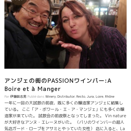
アンジェの街のPASSIONワインバー:A
Boire et à Manger
Par
伊藤與志男
Publié dans
Winery
,
Distributor
,
Resto
,
Jura
,
Loire
,
Rhône
一年に一回の大試飲の前夜、既に多くの醸造家アンジェに結集し
ている。 ここ「ア・ボワール・エ・ア・マンジェ」にも多くの醸
造家が来ていた。 試飲会の前夜祭となってしまった。 Vin nature
が大好きなアンヌ・エレーヌがいた。 （パリのワインバーの超人
気店ガード・ローブをアサミとやっていた女性） 店に入ると、La