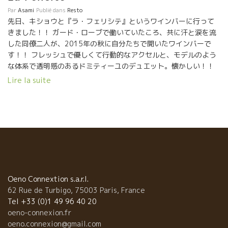
Par
Asami
Publié dans
Resto
先日、キショウと『ラ・フェリシテ』というワインバーに行って
きました！！ ガード・ローブで働いていたころ、共に汗と涙を流
した同僚二人が、2015年の秋に自分たちで開いたワインバーで
す！！ フレッシュで優しくて行動的なアクセルと、モデルのよう
な体系で透明感のあるドミティーユのデュエット。懐かしい！！
取りあえず再会に感動！！二人のキラキラな笑顔に感動！！美味
Lire la suite
しい食べ物とワインに感動！！ 何か刺激されます。癒されます。
テンション上がります！！！！！ ついつい嬉しくて飲みすぎてし
まった夜・・・ オシャレで落ち着く雰囲気にもよってしまいまし
た！ Axelle, Domi, 有難う！！そしてこれからも頑張ってね！
Enfin j’ai réussi à mettre les pieds chez « La Félicité » ! Un
bar à vins ouvert par mes anciennes collègues du Garde
Robe, la belle Axelle pétillante et fraiche, en duo avec
Domitille notre belle antilope pure et canon. Quel plaisir de
les revoir !! Quels sourires étincelants ! Quelle jolie carte
Oeno Connextion s.a.r.l.
des vins et de petits plats ! Que du bonheur dans ce bar
62 Rue de Turbigo, 75003 Paris, France
joliment entretenu et décoré, Merci les filles pour cette
Tel +33 (0)1 49 96 40 20
soirée bien sympathique, pour sûr je reviendrai !!
oeno-connexion.fr
oeno.connexion@gmail.com