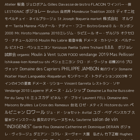
桜島
Gilles Davasse de bistro FLACON
Atelier
ジェロボアム
ワインバー・俊
ボジョレー
ディオニ社
LESTIGNAC
Brulius
自然界
Mondeuse Tradition 2003
株式会社 オルヴ
モペルチュイ・ネイルプラージュ
St Joseph
Boqueria market
ォー
Tanta Marena
ベルナール・ナディー・フコー
Bistro Grand 8
ル・カンボン
2008
Mr. Hiroto Maruyama
2018ミレジム・ラピエール
オー・ザルジラ
オクセロ
ワ・ナチュール2016
Moulin Pey Labrie
能登半島
ドメーヌ・カトリーヌ・ベルナー
B.B.B. ボジョレ
ル
ビストロ・ペシェミニヨン
Yorozuya
Paellia
Sylère Trichard
vendange 2019
試飲会
Moulin à Vent
Mas Pellisser
orgamic
SLOW FOOD
Ishikawa-ken Komatsu-shi
ペシェミニヨン
クロ・ド・ヴージョ
収穫2016
プロ
PHILIPPE JAMBON
Domaine des Capriers
ヴォッケ
剣のワイン
Domaine
Haut Languedoc-Roquebrun
Picatier
モンドゥーズ・トラディション2003年
ワ
インの4つの要素
ドメーヌ・リショー
Vincent Garreta
レストラン・ソヤ
ドメーヌ・ムレシップ
Vendange 2018 Lapierre
Domaine La Roche Buissière
ミュスカデ
Fer du Sang 16
ピネル・デ・ブライ
Laurent FELL
Domaine des
ペ
台北
Maisons Brulées
La Croix des Rameaux
ロゼ・メティス
Histoire du vin
ロワール
ルピニャン
ユグ・べゲ
ジュ・ド・ショセット
Avital
ベンスカブ
久
salon de vin
留米ワインスクール
長女のマドレーヌちゃん
Sauterne
''INDIGENES''
Garde Fou
Domaine Catherine et Dominique DERAIN
ボジョ
Hughes
レ・ヴィラージュ
ダミアン・コクレ・ヌーヴォー
大園 弘さん
竹下正樹