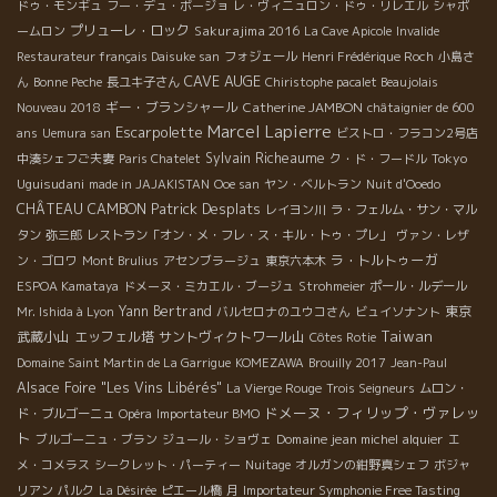
ドゥ・モンギュ
フー・デュ・ボージョ
レ・ヴィニュロン・ドゥ・リレエル
シャポ
プリューレ・ロック
Sakurajima 2016
ームロン
La Cave Apicole
Invalide
Restaurateur français Daisuke san
フォジェール
Henri Frédérique Roch
小島さ
CAVE AUGE
ん
Bonne Peche
長ユキ子さん
Chiristophe pacalet Beaujolais
ギー・ブランシャール
Catherine JAMBON
Nouveau 2018
châtaignier de 600
Marcel Lapierre
Escarpolette
ans
Uemura san
ビストロ・フラコン2号店
Sylvain Richeaume
Tokyo
中湊シェフご夫妻
Paris Chatelet
ク・ド・フードル
Uguisudani
made in JAJAKISTAN
Ooe san
ヤン・ベルトラン
Nuit d'Ooedo
Patrick Desplats
CHÂTEAU CAMBON
レイヨン川
ラ・フェルム・サン・マル
タン
弥三郎
レストラン「オン・メ・フレ・ス・キル・トゥ・プレ」
ヴァン・レザ
ラ・トルトゥーガ
ン・ゴロワ
Mont Brulius
アセンブラージュ
東京六本木
ESPOA Kamataya
ドメーヌ・ミカエル・ブージュ
Strohmeier
ポール・ルデール
Yann Bertrand
東京
Mr. Ishida à Lyon
バルセロナのユウコさん
ビュイソナント
Taiwan
武蔵小山
エッフェル塔
サントヴィクトワール山
Côtes Rotie
Domaine Saint Martin de La Garrigue
KOMEZAWA
Brouilly 2017
Jean-Paul
Alsace Foire "Les Vins Libérés"
La Vierge Rouge
Trois Seigneurs
ムロン・
ドメーヌ・フィリップ・ヴァレッ
ド・ブルゴーニュ
Opéra
Importateur BMO
ト
Domaine jean michel alquier
ブルゴーニュ・ブラン
ジュール・ショヴェ
エ
メ・コメラス
シークレット・パーティー
Nuitage
オルガンの紺野真シェフ
ボジャ
リアン
パルク
La Désirée
ピエール橋
月
Importateur Symphonie Free Tasting