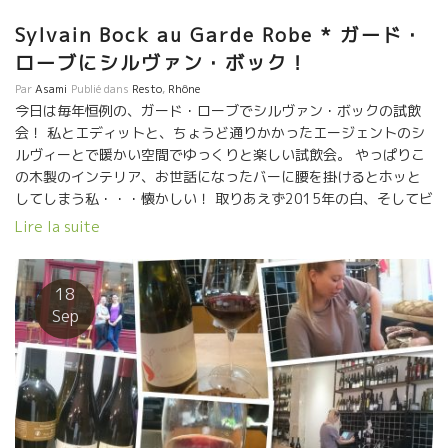
溢れ出ていた超人気店だった。ワインの消費量が半端ではなかっ
た。シルヴァンのワインはその中でも飛ぶように売れていたワイ
Sylvain Bock au Garde Robe * ガード・
ンだった。 もう嬉しくて笑いが止まらないあさみ。 最高のマリア
ローブにシルヴァン・ボック！
ージ！！ 六本木 きじ さんて寛に是非食べ飲みに行ってく
Par
Asami
Publié dans
Resto
,
Rhône
ださい。美味しいよ！！ Bon mariage entre Okonomiyaki-
今日は毎年恒例の、ガード・ローブでシルヴァン・ボックの試飲
Yakisoba et Vin Nature Bistro Okonomiyaki « KIJI » à Tokyo
会！ 私とエディットと、ちょうど通りかかったエージェントのシ
est déjà très populaire et il faut faire la longue queue
ルヴィーとで暖かい空間でゆっくりと楽しい試飲会。 やっぱりこ
devant l’entrée. Le deuxième bistro Okonomiyaki KIJI
の木製のインテリア、お世話になったバーに腰を掛けるとホッと
« SANTEKAN » est aussi bien réputé. Le membre de CPV à
してしまう私・・・懐かしい！ 取りあえず2015年の白、そしてビ
Paris, Asami y est allée avec Madoka de CPV à Tokyo. Le vin
ン詰めされたばかりの赤をテスティング。 とても繊細で完璧主義
recommandé par le directeur, c’est « Reviens Gamay » de
Lire la suite
者なシルヴァン。彼のワインにも、その真っすぐな性格が出てお
Sylvain BOCK à Ardèche dans le Rhône Sud!! Le gamay plein
り欠点が無いキレイなジュ！！ 白は、最高なシャルドネを12ヵ月
du soleil à Rhône Sud donne une […]
間樽熟成して出来上がった『エキリブリスト2015』、そして残糖
18
が少々残った『フォー・サン・ブラン2015』を持ってきてくれま
Sep
した。 一本目のワインは綺麗な酸味にしっかりとした骨格。彼な
らではの上品さが溢れ出ており感動する一本！一晩掛けてゆっく
りと飲みたいワイン！ 二本目の白は、よりフルーティーでスカッ
としていながら丸みもあるワイン。アペタイザーにポン！と気軽
に飲める、ハッピーな白！ 赤に関しては、スタイルの違う4本を
試飲。 よりナチュールなワインが好きな人は、スミレの香りが漂