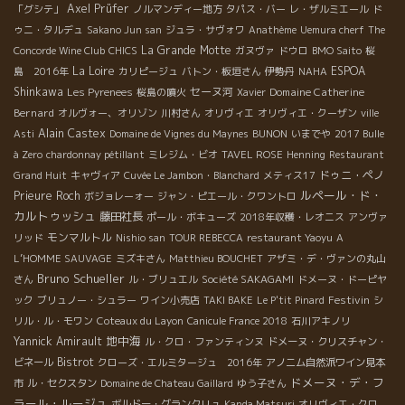
Axel Prüfer
「グシテ」
ノルマンディー地方
タパス・バー
レ・ザルミエール
ド
ゥニ・タルデュ
Sakano Jun san
ジュラ・サヴォワ
Anathème
Uemura cherf
The
La Grande Motte
Concorde Wine Club
CHICS
ガヌヴァ
ドウロ
BMO Saito
桜
La Loire
ESPOA
島 2016年
カリピージュ
バトン・板垣さん
伊勢丹
NAHA
Shinkawa
セーヌ河
Domaine Catherine
Les Pyrenees
桜島の噴火
Xavier
Bernard
オルヴォー、オリゾン
川村さん
オリヴィエ
オリヴィエ・クーザン
ville
Alain Castex
Asti
Domaine de Vignes du Maynes
BUNON
いまでや
2017 Bulle
à Zero
chardonnay pétillant
ミレジム・ビオ
TAVEL ROSE
Henning
Restaurant
ドゥニ・ペノ
Grand Huit
キャヴィア
Cuvée Le Jambon・Blanchard
メティス17
ルペール・ド・
Prieure Roch
ボジョレーォー
ジャン・ピエール・クワントロ
カルトゥッシュ
藤田社長
ポール・ボキューズ
2018年収穫・レオニス
アンヴァ
モンマルトル
リッド
Nishio san
TOUR REBECCA
restaurant Yaoyu
A
L’HOMME SAUVAGE
ミズキさん
Matthieu BOUCHET
アザミ・デ・ヴァンの丸山
Bruno Schueller
さん
ル・ブリュエル
Société SAKAGAMI
ドメーヌ・ドーピヤ
Festivin
ック
ブリュノー・シュラー
ワイン小売店
TAKI BAKE
Le P'tit Pinard
シ
リル・ル・モワン
Coteaux du Layon
Canicule France 2018
石川アキノリ
地中海
Yannick Amirault
ル・クロ・ファンティンヌ
ドメーヌ・クリスチャン・
Bistrot
ビネール
クローズ・エルミタージュ 2016年
アノニム自然派ワイン見本
ドメーヌ・デ・フ
市
ル・セクスタン
Domaine de Chateau Gaillard
ゆう子さん
ラール・ルージュ
ボルドー・グランクリュ
Kanda Matsuri
オリヴィエ・クロ