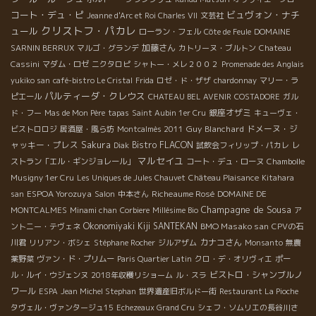
コート・デュ・ピ
ビュヴォン・ナチ
Jeanne d'Arc et Roi Charles VII
文芸社
クリストフ・パカレ
ュール
ローラン・フェル
Côte de Feule
DOMAINE
加藤さん
SARNIN BERRUX
マルゴ・グランデ
カトリーヌ・ブルトン
Chateau
Cassini
マダム・ロゼ
ニクタロピ
シャトー・メレ２００２
Promenade des Anglais
yukiko san
café-bistro Le Cristal
Frida
ロゼ・ド・ザザ
chardonnay
マリー・ラ
パルティーダ・クレウス
ピエール
CHATEAU BEL AVENIR
COSTADORE
ガル
銀座オザミ
ド・フー
Mas de Mon Père
tapas
Saint Aubin 1er Cru
キューヴェ・
Guy Blanchard
ドメーヌ・ジ
ビストロロジ
居酒屋・風ら坊
Montcalmès 2011
ャッキー・プレス
Sakura
Bistro FLACON
Diak
試飲会フィリップ・パカレ
レ
マルセイユ
ストラン「エル・ギンジョレール」
コート・デュ・ローヌ
Chambolle
Musigny 1er Cru
Les Uniques de Jules Chauvet
Château Plaisance
Kitahara
ESPOA Yorozuya
Richeaume Rosé
san
Salon
中本さん
DOMAINE DE
Champagne de Sousa
MONTCALMES
Minami chan
Corbiere
Millésime Bio
ア
Okonomiyaki Kiji SANTEKAN
BMO Masako san
ントニー・テヴェネ
CPVの石
カナコさん
川君
リリアン・ボシェ
Stéphane Rocher
ジルアザム
Monsanto
無農
薬野菜
ヴァン・ド・プリムー
Paris Quartier Latin
クロ・デ・オリヴィエ
ポー
ビストロ・シャンブルノ
ル・ルイ・ウジェンヌ
2018年収穫リショーム
ル・スラ
ワール
ESPA
Jean Michel Stephan
世界遺産旧ボルドー街
Restaurant La Pioche
タヴェル・ヴァンタージュ15
Echezeaux Grand Cru
シェフ・ソムリエの長谷川さ