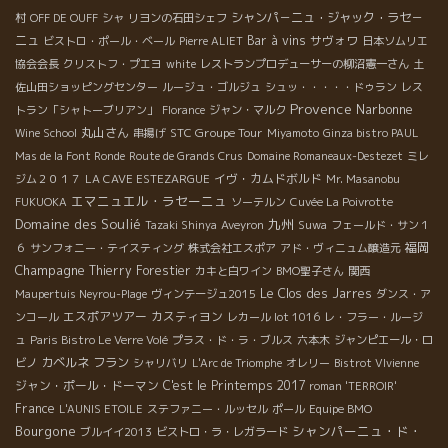
シャンパ－ニュ・ジャック・ラセ－
村
OFF DE OUFF
シャ
リヨンの石田シェフ
ニュ
Bar à vins
サヴォワ
ビストロ・ポール・ベール
Pierre ALIET
日本ソムリエ
協会会長
クリストフ・プエヨ
white
レストランプロデューサーの柳沼憲一さん
土
佐山田ショッピングセンター
ルージュ・ゴルジュ
シュッ・・・・・ドゥラン
レス
Provence
Narbonne
トラン「シャトーブリアン」
Florance
ジャン・マルク
丸山さん
STC Groupe Tour
Wine School
串揚げ
Miyamoto
Ginza bistro PAUL
Mas de la Font Ronde
Route de Grands Crus
Domaine Romaneaux-Destezet
ミレ
イヴ・カムドボルド
ジム２０１７
LA CAVE ESTEZARGUE
Mr. Masanobu
エマニュエル・ラセーニュ
FUKUOKA
ソーテルン
Cuvée La Poivrotte
Domaine des Soulié
九州
Tazaki Shinya
Aveyron
Suwa
フェールド・サン１
福岡
６
サンフォニー・テイスティング
株式会社エスポア
アド・ヴィニュム醸造元
Champagne
Thierry Forestier
カキと白ワイン
BMO聖子さん
関西
Le Clos des Jarres
Maupertuis Neyrou-Plage
ヴィンテージュ2015
ダンス・ア
エスポアツアー
カスティヨン
ンコール
レカール lot 1016
レ・フラー・ルージ
ュ
Paris Bistro Le Verre Volé
プラス・ド・ラ・ブルス
六本木
ジャンピエール・ロ
カベルネ フラン
ビノ
シャリバリ
L'Arc de Triomphe
オレリー
Bistrot VIvienne
ジャン・ポール・ドーマン
C'est le Printemps 2017
roman 'TERROIR'
France
L'AUNIS ETOILE
ステファニー・ルッセル
ポール
Equipe BMO
Bourgone
シャンパーニュ・ド・
ブルイイ2013
ビストロ・ラ・レガラード