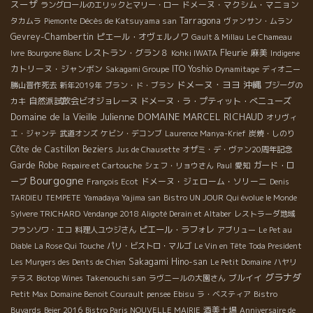
スーザ
ドメーヌ・マクシム・マニョン
ラングロールのエリックとマリー・ロー
Décès de Katsuyama san
Tarragona
タカムラ
Piemonte
ヴァンサン・ムラン
Gevrey-Chambertin
ピエール・オヴェルノワ
Gault & Millau
Le Chameau
Fleurie
レストラン・グラン８
麻美
Ivre
Bourgone Blanc
Kohki IWATA
Indigene
カトリーヌ・ジャンボン
ITO Yoshio
Sakagami Groupe
Dynamitage
ディオニー
ドメーヌ・ヨヨ
沖縄
勝山晋作死去
新年2019年
ブラン・ド・ブラン
ブジーグの
自然派試飲会ビオジョレーヌ
ドメーヌ・ラ・プティット・べニューズ
カキ
Domaine de la Vieille Julienne
DOMAINE MARCEL RICHAUD
オリヴィ
エ・ジャンテ
武道オンズ
ケビン・デコンブ
Laurence Manya-Krief
炭焼・しのり
Côte de Castillon
Beziers
Jus de Chausette
オザミ・デ・ヴァン20周年記念
Garde Robe
ガード・ロ
Repaire et Cartouche
シェフ・リョウさん
Paul
愛知
Bourgogne
ーブ
ドメーヌ・ジェローム・ソリーニ
François Ecot
Denis
TARDIEU
TEMPETE
Yamadaya Yajima san
Bistro UN JOUR
Qui évolue le Monde
Sylvere TRICHARD
Vendange 2018 Aligoté Derain et Altaber
レストラーダ地域
ピエール・ラフォレ
フランソワ・エコ
料理人ユウジさん
アブリュー
Le Pet au
Diable
La Rose Qui Touche
パリ・ビストロ・マルゴ
Le Vin en Tête
Toda President
Sakagami Hino-san
Les Murgers des Dents de Chien
Le Petit Domaine
ハヤリ
グラナダ
Takenouchi san
ブルイイ
テラス
Biotop Wines
ラヴニールの大園さん
Petit Max
Domaine Benoit Courault
pensee
Ebisu
ラ・ベスティア
Bistro
酒美土場
Buvards
Beier 2016
Bistro Paris NOUVELLE MAIRIE
Anniversaire de