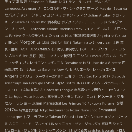
ディナミ栽培
Sébastien Riffault
レストラン ラ・カサ・デル・ぺロ
ボーヌ
Languedoc Assignan
ザ・コンコルド・ワイン・クラブ
Mas de l'Escarida
セバスチャン・シャティヨン
ステファン・ティソ
Julian Altaber
クロ・レ
シルヴァ
オニヌ
Pascale Choime
Red
酒本商店
ボデグイジャ・デ・ラル・ラド
ン・オエッシュ
Manuel
Antonella
Brendan Tracy
ワイン・ビールバー
大江さん
Olivier de Nice
Yakitori
La Perrière
ヴィルフランシュ
神奈川県藤沢市
Angleterre
Morgon
Le Clos des Grillons
SHINORI
Nakaminato Shigeru san
土佐
東
DESCOMBES
ドメーヌ・プリューレ・ロッ
京・豊洲・AOKI
石川さん
勝俣さん
野村ユニソン
Alain Allier
ク
パスカル・シモ
長野・諏訪
モンブラン
Limoux
ニュッティ
西
パカレ
サロン・レザノニム
Domaine de la St-Jean de la Gineste
南部地方
New York
Saint Jean
La Garonne
ペリエール・レ・ヴィエイユ
Angers
ラパリュ・ヌーヴォー2018年
上海
ラ・フル
Eau Forte 2017
Bistro de
Komatsuya san
Portugal
ESPOAいせい
Bistro UN COUP
マルク・ぺナベール
ク
ロス・ロード社の有馬さん
Côtes de Thongue
自然派ワイン専門店・ロックス・オ
ドメーヌ・マル
フ
La Begou
Moto-Nouveau
三ツ星レストラン「カン・ロカ」
セル・リショー
収穫
Julien Mareschal
Les Prémices 16
Fukuoka Kurume
2017年
Emmanuel
名古屋試飲会
Tokyo Restaurants
Nozaki Wine Shop
Lassaigne
トマ・ラフォレ
Taiwan Dégustation Vin Nature
メゾン・ジョン
ヌ
ＡＣコート・ド・ブルイイ
LIN san
ニュイ・サン・ジョルジュ
凱旋門
シェフ・
ジャジャキスタン
ジェローム・ジェグル
はせがわ酒店
cavistes japonais
トロカ