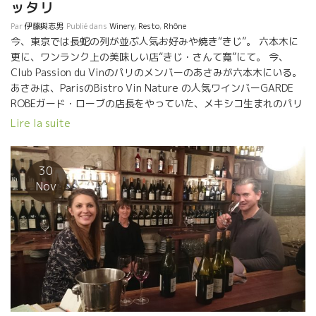
ッタリ
Par
伊藤與志男
Publié dans
Winery
,
Resto
,
Rhône
今、東京では長蛇の列が並ぶ人気お好みや焼き“きじ”。 六本木に
更に、ワンランク上の美味しい店“きじ・さんて寛”にて。 今、
Club Passion du Vinのパリのメンバーのあさみが六本木にいる。
あさみは、ParisのBistro Vin Nature の人気ワインバーGARDE
ROBEガード・ローブの店長をやっていた、メキシコ生まれのパリ
育ちの日本人。今は子育ての時期で日本に一時帰国中。 今夜は
Lire la suite
MADOKAと一緒に六本木へ。 きじ・さんて寛は、飲み物にもこだ
わっている。 店長の大貫さんのお勧めワインは南ローヌの自然派
の中心アルデッシュのSylvain BOCK シルヴァン・ボック醸造のワ
30
イン。 流石の選択、Reviens Gamayルヴィアン・ガメを選んだ。
Nov
南ローヌのタップリの太陽を浴びて育ったガメ品種、ボリューム
感からくるほのかな甘味と、タレの甘味にピッタリ。 シルヴァン
の完璧なMC(マセラッション・カルボ醸造)仕込み。セミMCではあ
りません。 １００％カルボです。 しかもジャック・ネオポールの
息がかかったMC仕込み。 完璧MCからくるゆったりとした果実味
もタレに溶け込んでいく。 あさみは、ワインバー時代からシ
ルヴァンのワインがすきだった。 あさみが働いていた当時の
GARDE ROBEガールド・ローブは、小さな店から店頭までお客が