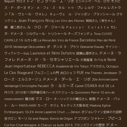
ダール・エ・リボ
Beguet
トマ・ピコ
セロス
エシャッペ・ベル・ロゼ
オスピ
レストラ
ス・ド・ボーヌ
オン・メ・フェ・ス・キル・トゥ・プレ
レルヴ・フォル
ン「ル・ヴェール・ヴォレ」
キューヴェ ル・ジャンボン・ブランシャール
グラ
Jean François Nicq
ンクリュ
Les Vins des Moines
岩田さん（岩ちゃん）
ル・クロ・デ・ジャール
鏡 健二郎さん
Ｐａｓｃａｌ Ｃｏｌｅｔｔｅ
セレ
ネ・ドメーヌ・シルヴェール・トリシャール
チーズフォンデュ
Tosa
CUVEE
Barcelona
CAMILLE 16
ルカト街
La Revue des Vins de France
Mas del Périé
Domaine Gauby
2018 Vendange Descombes
ポ・ダンヌ
ラ・プラツ
サイント・
ドメーヌ・ラ
Laurence et Rémi Dufaitre
ヴィクトワール山
故勝山晋作さん
フォレ
ドメーヌ・ド・ラ・セネシャリエール
René
大榮産業
カベルネ
Jean
Importateur REBECCA
Academie de Vin Tokyo
アスカさん
Octopus
Le Clos Rougeard
PUR
ク
ブルゴーニュの門
水口シェフ
the Thames
Jeroboam
ドメーヌ・ダール・エ・リボ
ローズ・エルミタージュ
20e Anniversaire
ラ・ルミーズ
OSAKA
Vendange Christophe Pacalet
Camel
RUE DE LA
PESTE
2018年11月伊藤日本ハードスケジュール
Quinonero Pierre
10 ans de
マス・ロー
ドメーヌ・パッ
remerciement
磯次郎
オーリックスの橋元さん
新宿
ト・ルー
MATA HARI
カーブ・オジェ
モトクッス大阪本社
Madona Eglise
Estézargues
SILEX
Anne Lapierre
Chut ......Derain
ボジョレワイン全体の大試飲
Grand Repas
シャトー・プピーユ
会サロン
モーリ
Konno de Organ
アコワボン
ドメー
Corton Charlemagne
A Chacun sa bulle 2016
フランスワインの歴史