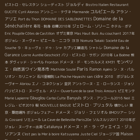
ジョルディ
ビストロ・セレスタン
シューディスト
Bisstro Italien Restaurant
コルビエール
アラン・
GUCITE
Cyril Alonso
アントニー・テヴネ
Marmande
Domaine de la
アリエ
Port du Thon
DOMAINE DES SABLONNETTES
Sénèchalière
ジェローム・ソリーニ
寿司・刺身
収穫2018年
ホテル・ボマ
Eric
Poupille Côtes de Castillon
オザミ東京
Mas Haut Buis
Au couchant
2017年
ピエール・ニコラ
ヨヨ
ボジョレ・ヌーヴォー
Nomura Takaki
Societé Eau de
Domaine de la
Souche
ラ・キューヴェ・ドゥ・シャ
カプリエ醸造元
シャトレ
Garance
Loirre
Aurélie Geschickt
パリ・ビストロ・サガン
2018年
La Boème
熊
モンペリ
本
ダヴィッド・シャペル
Fronton
ドメーヌ・ド・モンカルメス
KM31
Paris
エ・自然派ワイン見本市
Ramon
Mathilde Soulié
Apéro
シ・ヌ・パル
cidre
リオン・カリニャン
石川亜樹則
La Pioche Hayashi san
2018 ボジョレヌ
ーヴォー
Abriou
エノ・コネクション
金沢
アントワーヌ・エ・ローランス・ジョリ
パリビストロ・ヌーヴェル・メリー
Ouverture de la cave Trois Amours
ピエモンテ
Banyuls
Glouglou
Marie Lapierre
Carbo Culte
ダンス・アンコール2016
Neil
ミ
ビストロ・ブリュタル
レジム・ビオ2019
桜
NOUVELLE BAGUE
懐かしい
東
ドメーヌ・ジョリ・フェリオル
京・築地場外
ボジョレフェアー
BMOツアー
シリ
ル
Cossard
ソミュール
La Cave de Belleville Paris20e
ソルスルリ2017
2018年ボ
ドメーヌ・ド・ラ・ヴィエイユ・ジュ
Catalunya
ジョレ・ヌーヴォー出荷
リアンヌ
Maison
C'est pas la Mer à boire
Katsuyama
Juste Ciel
ジョージア国