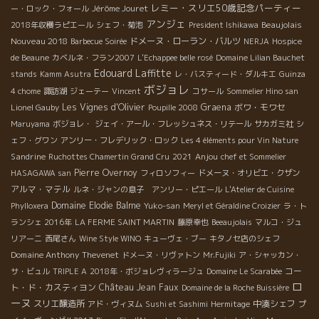
レミー・スリエ50歳記念パーティー
Jérôme Jouret
ー・ロック・フォール
アンジェ
Beaujolais
2018年収穫ラピエール
シェフ・菊池
President Ishikawa
Nouveau 2018
ドメーヌ・ローラン・バルツ
Barbecue Soirée
NERJA
Hospice
de Beaune
カベルネ・フラン2007
L'Echappee belle rosé
Domaine Lilian Bauchet
Edouard Laffitte
stands
Kamm Asutra
レ・バスティード・ダルキエ
Guinza
ボジョレ
4 chome
諏訪湖
ジェーテー
Vincent
コサール
Sommelier Hino san
Les Vignes d'Olivier
Graena
ボワ・モワセ
Lionel Gauby
Poupille 2008
Maruyama
ボジョレ・
ジェイ・アール・フレッシュネス・リテール
サカガミ社
シ
ェフ・グワン
アンリー・フレデリック・ロック
Les 4 éléments pour Vin Nature
Sandrine
Anjou
Ruchottes Chamertin Grand Cru
2021
chef et Sommelier
Pierre Overnoy
HASAGAWA san
フィロソフィー
ドメーヌ・オリビエ・クザン
アルマ・マテル
ルネ・ジャンの息子 アンリー・ピエール
L'Atelier de Cuisine
Domaine Elodie Balme
Phylloxera
Yuko-san
Meryl et Géraldine Croizier
ラ・ト
ランシェ 2016年
LA FERME SAINT MARTIN
藤原幸也
Beeaujolais
マルコ・ジュ
リアーニ
西尾さん
Wine Style WINO
キューヴェ・ブー
キタノセ店のシェフ
Domaine Anthony Thevenet
ドメーヌ・リヴァトン
Mr.Fujiki
ア・シャッカン・
コー
サ・ビュル
TRIPLE A
2018年・ボジョレヴィラージュ
Domaine Le Scarabée
ロ
ト・ド・カスティヨン
Château Jean Faux
Domaine de la Roche Buissière
ーヌ
スリエ醸造所
中湊シェフ
アド・ヴィヌム
Sushi et Sashimi
Hermitage
プ