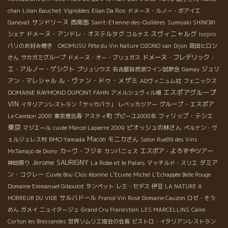
chan
Lilian Bauchet
Vignobles Elian Da Ros
ドメーヌ・ルノー・ボアイエ
サンドリーヌ
西南部
Ganevat
Saint-Etienne-des-Oullières
Sumiyaki SHINORI
スヴィニャルグ
ドメーヌ・アンドレ・オステルタグ
シェナ
コルナス
Isojiro
パリのお好み焼き OKOMUSU
Fête du Vin Nature
OZONO san
Dijon
岡田ヒロシ
ドメーヌ・フレデリック・
さん
サカガミグループ
ドメーヌ・オー・ブリュガス
エ・アルノー・ゲシクト
ジュリ
ブリュリウス
名古屋自然派ワイン試飲会
Gamay
ル・ヴァン・ドゥ・メザミ
アン・マレシャル
ADヴィニュム社
フェニックス
エスポアグループ
DOMAINE RAYMOND DUPONT FAHN
アメルシュヴィル畑
VIN
グループ・エスポア
イタリアンレストラン「サッカパウ」
レベッカツアー
フィリップ・テシエ
Le Cambon 2008
東京恵比寿
アスティ町
プピーユ2008年
東京
ピオッシュの林さん
マジエール
cuvée Marcel Lapierre 2009
ぺルナン・ヴ
BMO Yamada
Macon
モニカさん
ェルジュレス村
Salon Rue89 des Vins
カーヴ・フジキ
エスポア・よろずやツアー
Mr.Tamajo de Diony
カンパニェス
Jerome SAURIGNY
La Robe et le Palais
ダミア
神田祭り
マッチルド・スリエ
ン・コクレー
Cuvée Bou
Clos léonine
L'Ecume
Michel
L'Echappée Belle Rouge
Domaine Emmanuel Giboulot
タンペット
レミ・セデス
伊豆
LA NATURE A
サルバドール
HORREUR DU VIDE
France Vin Rosé
Domaine Cauzon
ロゼ・そう
めん
ガメイ
ニュイタージュ
Grand Cru Frankstein
LES MARCELLINS
Calim
Corton les Bressandes
世界ソムリエ協会の会長
ビストロ・イタリアンレストラン