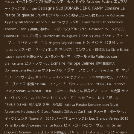
ルネ・モス
Margo
イーストラインの門脇さん
ドイツ
Patis des Rosiers
エピスリ
Espagne Sud
DOMAINE ERIC KAMM
Domaine La
ー・フィン
Shun san
Petite Baigneuse
アレキサンドル・バンの息子ピエール君
Domaine Richaume
1998 Syrah
Médoc Grand Vin
Arima
ヴァランセ
Takayama san
Importatrice
Kadowaki san
石川県小松市のエスポアもりたか
ジュリ
Raymond
へニングさん
Grand Cru
ランブラ通り
Huitres de Bouzigues
カシェットのまさシェフ
ヴィニョ
ＥＳＰＯＡ TOUR
ーブル・エリアン・ダ・ロス
Nagoya Dégustation
Vins
natures
ビストロ・ヴィヴィエンヌ
アルザス・フンブレヒト醸造元
La Sicile
Baton
Itagaki san
小林康弘さん
セパラメール・ア・ボワール
Alliq Fujimoto san
ピノ・ノワール
Domaine Philippe Delmée
tramontane
野村高城さん
イヴォ・フェレイラ
Domaine de la Rectorie
オクトーブル
Take chan
オーナシ
フィリッ
ェフ・シャヴィさん
キュイエット
Akoibon
ボナストレ
ＢＭОの桐谷さん
プ・ヴァイス
収穫2018年・フィリップ・パカレ
マルタン・カルム
La Trenchée
Sake japonais GONINMUSUME
ミネットの鈴木さん
世界ピノ・ノワール会議
サン
ト・ヴィクトワール
76ヴァン
セドリック・ガロ
シルヴァン・レスポ
愛
LA
REVUE DU VIN FRANCE
スモール品種
Izakaya Furabo
Domaine Jean David
Assemblée Nationale
Château Poupille Côtes de Castillon
ドメーヌ・ポール・ル
イ・ウジェンヌ
Nouvel An 2018
バーベキュー・ソワレ
Les Grands Verres 2018
ビストロ・トロワ・ザムール
Paris
Bois de Vincennes
France Tours
Damien
シャトー・レスティニャック
Coquelet Nouveau
ラ・リュノット醸造元
Romain