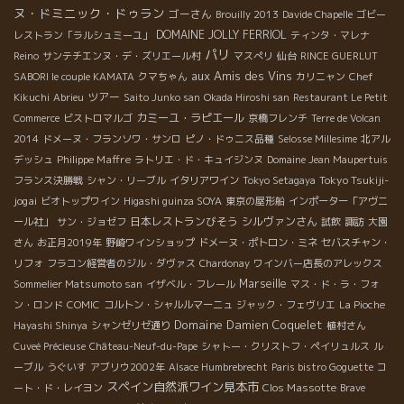
ヌ・ドミニック・ドゥラン
ゴーさん
Brouilly 2013
Davide Chapelle
ゴビー
DOMAINE JOLLY FERRIOL
レストラン「ラルシュミーユ」
ティンタ・マレナ
パリ
Reino
サンテチエンヌ・デ・ズリエール村
マスぺリ
仙台
RINCE GUERLUT
aux Amis des Vins
SABORI le couple KAMATA
クマちゃん
カリニャン
Chef
ツアー
Kikuchi
Abrieu
Saito Junko san
Okada Hiroshi san
Restaurant Le Petit
カミーユ・ラピエール
Commerce
ビストロマルゴ
京橋フレンチ
Terre de Volcan
2014
ドメーヌ・フランソワ・サンロ
ピノ・ドゥニス品種
Selosse Millesime
北アル
Philippe Maffre
デッシュ
ラトリエ・ド・キュイジンヌ
Domaine Jean Maupertuis
Tokyo Tsukiji-
フランス決勝戦
シャン・リーブル
イタリアワイン
Tokyo Setagaya
jogai
ビオトップワイン
Higashi guinza SOYA
東京の屋形船
インポーター「アヴニ
日本レストランびそう
シルヴァンさん
ール社」
サン・ジョゼフ
試飲
諏訪
大園
さん
お正月2019年
野崎ワインショップ
ドメーヌ・ポトロン・ミネ
セバスチャン・
リフォ
フラコン経営者のジル・ダヴァス
Chardonay
ワインバー店長のアレックス
Marseille
Sommelier Matsumoto san
イザベル・フレール
マス・ド・ラ・フォ
ン・ロンド
COMIC
コルトン・シャルルマーニュ
ジャック・フェヴリエ
La Pioche
Domaine Damien Coquelet
Hayashi Shinya
シャンゼリゼ通り
植村さん
Cuveé Précieuse
Château-Neuf-du-Pape
シャトー・クリストフ・ペイリュルス
ル
ーブル
うぐいす
アブリウ2002年
Alsace Humbrebrecht
Paris bistro Goguette
コ
スペイン自然派ワイン見本市
Clos Massotte
ート・ド・レイヨン
Brave