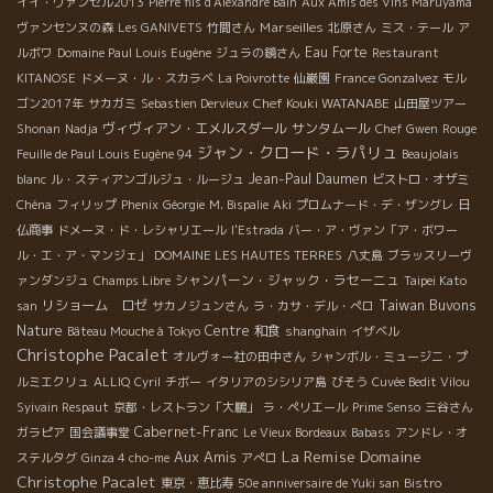
イイ・ヴァンゼル2013
Pierre fils d'Alexandre Bain
Aux Amis des Vins Maruyama
Marseilles
ヴァンセンヌの森
Les GANIVETS
竹間さん
北原さん
ミス・テール
ア
Eau Forte
ルボワ
Domaine Paul Louis Eugène
ジュラの鏡さん
Restaurant
KITANOSE
ドメーヌ・ル・スカラベ
La Poivrotte
仙巌園
France Gonzalvez
モル
Chef Kouki WATANABE
ゴン2017年
サカガミ
Sebastien Dervieux
山田屋ツアー
ヴィヴィアン・エメルスダール
サンタムール
Shonan
Nadja
Chef Gwen
Rouge
ジャン・クロード・ラパリュ
Feuille de Paul Louis Eugène 94
Beaujolais
Jean-Paul Daumen
blanc
ル・スティアンゴルジュ・ルージュ
ビストロ・オザミ
Chéna
フィリップ
Phenix
Géorgie
M. Bispalie
Aki
プロムナード・デ・ザングレ
日
仏商事
ドメーヌ・ド・レシャリエール
l'Estrada
バー・ア・ヴァン「ア・ボワー
ル・エ・ア・マンジェ」
DOMAINE LES HAUTES TERRES
八丈島
ブラッスリーヴ
シャンパーン・ジャック・ラセーニュ
ァンダンジュ
Champs Libre
Taipei Kato
Taiwan Buvons
リショーム ロゼ
san
サカノジュンさん
ラ・カサ・デル・ぺロ
Nature
Centre
和食
Bâteau Mouche à Tokyo
shanghain
イザベル
Christophe Pacalet
オルヴォー社の田中さん
シャンボル・ミュージニ・プ
ルミエクリュ
ALLIQ
Cyril
チボー
イタリアのシシリア島
びそう
Cuvée Bedit Vilou
Syivain Respaut
京都・レストラン「大鵬」
ラ・ペリエール
Prime Senso
三谷さん
Cabernet-Franc
ガラピア
国会議事堂
Le Vieux Bordeaux
Babass
アンドレ・オ
La Remise
Domaine
Aux Amis
ステルタグ
Ginza 4 cho-me
アぺロ
Christophe Pacalet
東京・恵比寿
50e anniversaire de Yuki san
Bistro