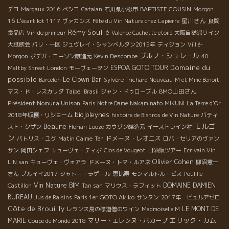
BAPTISTE COUSIN
デロ
Margaux 2016
ペシコ
Catalan
石川県小松市
Morgon
星川さん
16
L'écart lot 1117
ヴァカンス
Fête du Vin Nature chez Lapierre
良質
Rémy Soulié
食品店
Vin de primeur
Valence Cachette etoilé
大阪自然派ワイン
大試飲会
パリ・一区
ジュヴレイ・シャンベルタン2015年
ディジョン
Villié-
ブルノ・シュレール
Morgon
ボデガ・コーゾン醸造元
Kevin Descombe
40
Domaine du
ESPOA GOTO TOUR
Maltby Street London
モーヴェータン
possible
Le Clown Bar
Barcelon
Sylvère Trichard Nouveau
M et Mme Benoit
Taipei
BMO山田さん
マス・ド・レスカリダ
Brasil
ジャン・ドゥローブル
Président Nomura Unison
Paris Notre Dame
Nakaminato
MIKUNI
La Terre d'Or
biojoleynes
2018年収穫・リショーム
histoire de Bistros de Vin Nature
バティ
モルゴ
Beaune
スト・クザン
Florian Looze
カウゾン醸造元
イーストライン社
ン
ドメーヌ・レオニス
パトリス・ユグ
Matin Calme
Ten
ロバ・セリアのヴァン
サン
岡田シェフ
キューヴェ・ティボ
Clos de Vougeot
日酒販ツアー
Ecrivain Vin
Olivier Cohen
LIN san
キューヴェ・ヴォアラ
ドメーヌ・トマ・ルアネ
柳沼憲一
さん
ブルイイ2017
シャトー・ラゲール
恵比寿
モンマルトル・ビス
Poulille
Vin Nature BIM
DOMAINE DAMIEN
Castillon
Tan san
マリウス・ラフィット
BUREAU
GOTO Akiko
Jus de Raisins
Paris 1er
サンタン
2017年 ビュルアゼロ
Côte de Brouilly
LE MONT DE
レランス島の修道僧のワイン
Madmoiselle M
エリック・カム
MARIE
マリー・エレンヌ・バカーブ
Coupe de Monde 2018