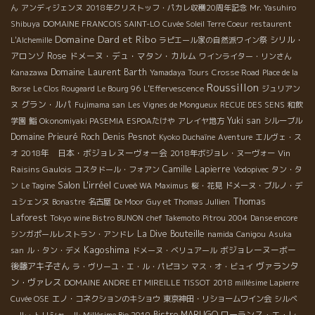
ん
アンディジェンヌ
2018年クリストッフ・パカレ収穫20周年記念
Mr. Yasuhiro
Shibuya
DOMAINE FRANCOIS SAINT-LO
Cuvée Soleil Terre Coeur
restaurent
Domaine Dard et Ribo
シリル・
L'Alchemille
ラピエール家の自然派ワイン祭
アロンゾ
Rose
ドメーヌ・デュ・マタン・カルム
ワインライター・リンさん
Domaine Laurent Barth
Kanazawa
Yamadaya Tours
Crosse Road
Place de la
Roussillon
Borse
Le Clos Rougeard Le Bourg 96
L'Effervescence
ジュリアン
グラン・ルパ
ヌ
Fujimama san
Les Vignes de Mongueux
RECUE DES SENS
和飲
Yuki san
学園
鮨
Okonomiyaki PASEMIA
ESPOAたけや
アレイヤ地方
シルーブル
Domaine Prieuré Roch
Denis Pesnot
Kyoko Duchaîne
Aventure
エルヴェ・ス
2018年 日本・ボジョレヌーヴォー会
Vin
オ
2018年ボジョレ・ヌーヴォー
Raisins Gaulois
Camille Lapierre
コスタドール・フォアン
Vodopivec
タン・タ
Salon L'irréel
ン
Le Tagine
Cuveé WA
Maximus
桜・花見
ドメーヌ・ブルノ・デ
Thomas
ュシェンヌ
Bonastre
名古屋
De Moor
Guy et Thomas Jullien
Laforest
Tokyo wine Bistro BUNON
chef Takemoto
Pitrou 2004
Danse encore
La Dive Bouteille
シンガポールレストラン・アンドレ
namida
Canigou
Asuka
Kagoshima
ボジョレーヌーボー
san
ル・タン・デメ
ドメーヌ・ベリュアール
後藤アキ子さん
ヴァランタ
ラ・ヴリーユ・エ・ル・パピヨン
マス・オ・ビュイ
ン・ヴァレス
DOMAINE ANDRE ET MIREILLE TISSOT
2018 millésime Lapierre
Cuvée OSE
エノ・コネクションのキショウ
東京神田・リショームワイン会
シルベ
Bistro MARUGO
ローランス・エ・レ