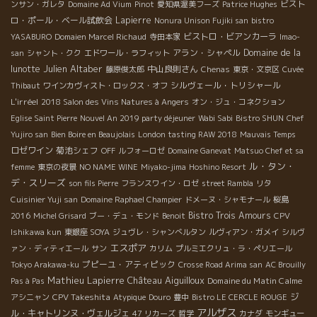
ビスト
ンサン・ガレタ
Domaine Ad Vium
Pinot
愛知県渥美フーズ
Patrice Hughes
ロ・ポール・ベール試飲会
Lapierre
Nonura Unison Fujiki san
bistro
ビストロ・ビアンカーラ
YASABURO
Domaien Marcel Richaud
寺田本家
Imao-
アラン・シャペル
Domaine de la
san
シャント・クク
エドワール・ラフィット
Julien Altaber
lunotte
中山良則さん
藤原俊太郎
Chenas
東京・文京区
Cuvée
シルヴェール・トリシャール
Thibaut
ワインカヴィスト・ロックス・オフ
L'irréel
2018 Salon des Vins Natures à Angers
オン・ジュ・コネクション
Eglise Saint Pierre
Nouvel An 2019 party déjeuner
Wabi Sabi
Bistro SHUN
Chef
Yujiro san
Bien Boire en Beaujolais
London tasting RAW 2018
Mauvais Temps
ロゼワイン
菊池シェフ
OFF
ルフォーロゼ
Domaine Ganevat
Matsuo Chef et sa
ル・タン・
femme
東京の夜景
NO NAME WINE
Miyako-jima
Hoshino Resort
デ・スリーズ
son fils Pierre
フランスワイン・ロゼ
street Rambla
リタ
Cuisinier Yuji san
Domaine Raphael Champier
ドメーヌ・シャモナール
桜島
Bistro Trois Amours
2016
Michel Grisard
ブー・デュ・モンド
Benoit
CPV
Ishikawa kun
東銀座 SOYA
ジュヴレ・シャンべルタン
ルヴィアン・ガメイ
シルヴ
エスポア
ァン・ディティエール
サン
カリム
プルミエクリュ・ラ・ペリエール
プピーユ・アティピック
Tokyo Arakawa-ku
Crosse Road Arima san
AC Brouilly
Mathieu Lapierre
Château Aiguilloux
Domaine du Matin Calme
Pas à Pas
CPV Takeshita
ジ
アシニャン
Atypique
Douro
豊中
Bistro LE CERCLE ROUGE
アルザス
ル・キャトリンヌ・ヴェルジェ
47 リカーズ
哲学
カナダ
モンギュー