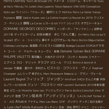
Pierre Overnoy
Tours de Groupe STC
ドメーヌ・ジェローム・ギシャール
Yuzu
de Paris
Fête du 14 Juillet chez Lapierre
Tokyo Nakano
VINI VERI
Conception
植村シェフ
Kato san
ワインバー「クルーズ」
Mottox
Paris La Seine
Yukiya
銀座
Fujiwara
Daikin Kume-san
La Colline Inspiré
Le Nouvel An 2019
クリスト
静岡
フ・ペイリュス
La Corse
レカール lot 1117
シレックス
オザミトーキョー
DOMAINE GEORGES DESCOMBES
インポーター「サンフォニー」試飲会
お好み焼き・きじ「さんて寛」
2017年
ディナミタージュ
En Mets fais ce qu'il
トロワザム−ル
te plait
ポン・ト・シャンジュ
夢キチ
Paris Bistro Dégustation
パリビストロ試飲会
ESPOAナカモ
Château Lestignac
銘酒祭
Bodega Cauzon
Domaine Sylvain Bock
ト
DOMAINE
コート・ド・マルペール
キューヴェ・桜島
PHILIPPE VALETTE
シャトー・
寿司職人・大田大介
ロマネ・コンティ
Bulbille
エグイユ
クロ・マソット
タラゴナ
ピエール・アリエ
Bistro A boire et A
ビストロ・コワンスト・ヴィノ
Raphael
manger
竹富島・星のや・吉村さん
Champier
ムレシップ
幸子さん
Marc Penavayre
Rebecca
レ・グラン・ヴェール
フィリップ・ジャンボン
Laurent Bagnol
Hirofumi SHOJI さんご夫妻
共存
ジュリ・ブロスラン
ルノワール1989年
MOF Laurent Duchaîne
2019年新年昼
Paris bistro Coinstot Vino
食会
ピエール
Minette Sano san
アンジュヴァン
マ
ワイン見本市「アンディジェンヌ」
ルマンド
思想
S.A.I.N
chef Torikai
メ
Alsace
リ・メロ
アナテム
Mas Lau Blanc
ロゼ・グリグリ
ディオニ社の玉城さ
BMO
Lyon chef Ishida Katsumi
ん
ヨッチャン
日本・浜松
ドゥニ・ジャンドー