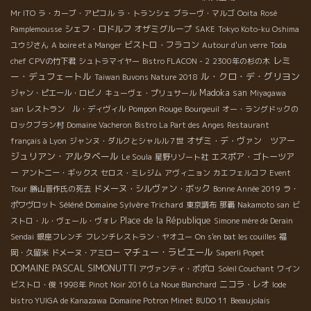
Mr ITO
ラ・カーブ・アピコル
ラ・トランシェ
ブラーヴ・マルゴ
Ooita
Rosé
シェフ・ロドルフ
オザミグループ
Pamplemousse
SAKE
Tokyo Koto-ku Oshima
ビストロ・フラコン
ユウジさん
A boire et a Manger
Autour d'un verre
Toda
レミ
chef
CPVの竹下君
シュトラマイヤー
Bistro FLACON - 2
2300年の杉の木
ー・デュフェートル
ル・クロ・デ・グリヨン
Taiwan Buvons Nature 2018
Madoka san
ジャン・ピエール・ロビノ
キューヴェ・プリュサール
Miyagawa
Pompon Rouge
san
レストラン ル・ディヴィル
Bourgeuil
オー・ラングドックの
ロックブラン村
Domaine Vacheron
Bistro La Part des Anges
Restaurant
オザミ・デ・ヴァン ツアー
français à Lyon
ジャンヌ・ダルクとシャルル７世
ジュリアン・アルタベール
エスポア・ゴトーツア
Le Soula
星野リゾート社
ー
アントニー・ギックス
セロス・ミレジム
アヴィニョン
カエフェルコフ
Event
ドメーヌ・シルヴァン・ボック
Tour
勝山晋作氏の死去
Bonne Année 2019
ラ・
Séléné Domaine Sylvère Trichard
ポワヴロット
東京調布
那覇
Nakamoto san
ビ
Place de la République
ストロ・ル・ヴェール・ヴォレ
Simone mère de Derain
Sendai
銀座フレンチ
フレンチレストラン・ヤオユー
On s'en bat les couilles
福
マチュー・ラピエール
岡・久留米
ドメーヌ・アミロー
Saperli Popet
DOMAINE PASCAL SIMONUTTI
アヴァンティ・ポポロ
Soleil Couchant
ワイン
ニコラ・レオ
ビストロ・俊
1998年
Pinot Noir 2016
La Noue Blanchard
Iode
bistro YUIGA de Kanazawa
Domaine Potron Minet
BUDO 11
Beeaujolais