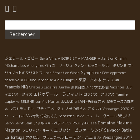
Rechercher :
ジェラール・ゴビー
Bar à Vins A BOIRE ET A MANGER
Attention Chenin
Méchant
Les Anonymes
ヴィユ・サージュ
ヴァン・ピックール
ル・タジンヌ
ラ・
Symphonie
リュノットのクリストフ
Jean Sébastion Gioan
Développement
東京・六本木
Jean-
ensemble
la Cuisine Japonaise
Alain Chapelle
サラ
Francois NIQ
Château Lagairre
Aurélie
東京自然ワイン大試飲会
Vacances
エテ
エドゥワール・ラフィット
Famille
ィエンヌ・ダイス
ロランス・アリアス
Lapierre
JAJAKISTAN
伊藤與志男
SELENE
son fils Marius
渥美フーズの森さ
ん
レストラン「ル・プチ・コメルス」
大分の俊さん
アメリカ
Vendanges 2020
パ
楽しい
リ・ノートルダム寺院
竹之内さん
Sébastien David
アレ・レ・ヴェール
Domaine Maxime
Salon Saint Jean
シャルドネ・ペティアン
Pouilly-Fuissé
Magnon
エリック・ピファーリング
Salvador Batlle
フロリアン・ルーズ
ローラン・バニョル
La Tortuga
Vendanges 2017
アクセル・プリュフール