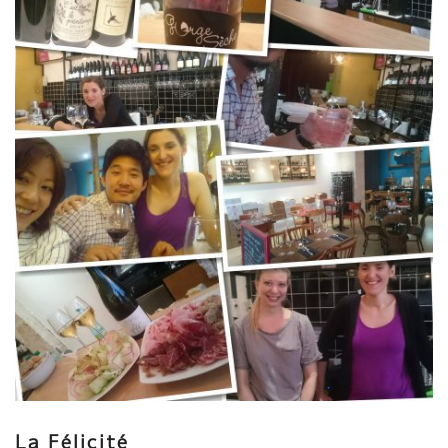
う『ネック2015』をお勧め！ジューシーでグイグイいけるが、ビ
ンテージの特徴としたガッチリなバディーもあり、とにかく飲み
やすい！ よりスパイシーでダークな香りが好きな人には『サッ
ク・ア・ロック2015』を是非！スーっと喉を通るまで、チョコレ
ートや黒コショウ、皮の香りが混ざり複雑感抜群！ ブレンドワイ
ンが好きな方には、グルナッシュ、メルロー、シラーの3つの品種
が絶妙に混ざり合った『レ・グルロ2015』を試すべき！上品でフ
ルーティーでいつでもどんな機会でも合うワイン！ そして私のお
すすめ、とてもエレガントなシラーを樽熟成させて造り上げた
『ラフュ2015』。いつ飲んでも繊細で、小さな黒実のフルーツを
完熟したかのような滑らかさ。これはちょっとしたイベントに取
っておきたい一本！！
La Félicité