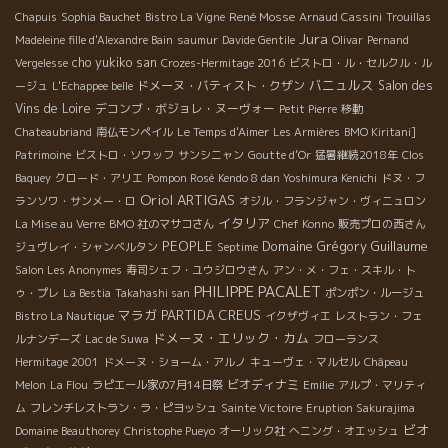
René Mosse
Chapuis
Sophia Bauchet
Bistro La Vigne
Arnaud Cassini
Trouillas
Jura
Madeleine fille d'Alexandre Bain
saumur
Davide Gentile
Olivar
Pernand
cho yukiko san
Vergelesse
Crozes-Hermitage 2016
ビストロ・ル・セルクル・ル
バニュルス
ドメーヌ・バティスト・クザン
Salon des
ージュ
L'Echappee belle
Vins de Loire
デコンブ・ボジョレ・ヌーヴォー
Petit Pierre
移動
Chateaubriand
南仏モンペイル
Le Temps d'Aimer
Les Armières
BMO Kiritani]
Patrimoine
ビストロ・ソワッフ
サンシニャン
Goutte d’Or
猛暑継続2018年
Clos
Baquey
クロード・アリエ
Pompon Rosé
Kendo 8 dan Yoshimura Kenichi
ドヌ・フ
Oriol ARTIGAS
ランソワ・サンメー・ロ
オジル・フランジャン・ヴィニュロン
イタリア
La Mise au Verre
BMO 社のマサコさん
Chef Konno
販売プロの西さん
PEOPLE
Domaine Grégory Guillaume
ジュヴレイ・シャンベルタン
Septime
Salon Les Anonymes
寿司シェフ・ユウジロウさん
アン・メ・フェ・スキル・ト
PHILIPPE PACALET
ゥ・プレ
La Bestia
Takahashi san
ポンポン・ルージュ
マラガ
PARTIDA CREUS
Bistro La Nautique
イクザヴィエ
レストラン・フェ
ドメーヌ・エリック・カム
ルナンデーズ
Lac de Suwa
フローランス
Hermitage 2001
ドメーヌ・ショーム・アルノ
キューヴェ・マルセル
Châpeau
ビオディナミ
Melon
La Flou
ラピエール家の7月14日祭
Emilie
アルプ・マリティ
ム
フレンチレストラン・ラ・ピヨッシュ
Sainte Victoire
Eruption Sakurajima
ビオ
Domaine Beauthorey
Christophe Pueyo
オーリック社
へニング・オエッシュ