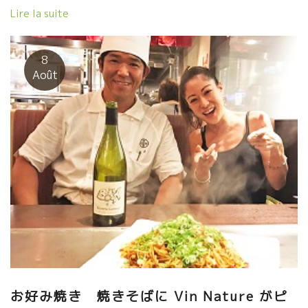
vie est belle ?が聞こえてきた。そう、あのステファン・ティソ
Lire la suite
夫婦がいた。 そして、ラ・フェルム・デ・セット・リュン
ヌ La Ferme des Sept Lunes のジャンさん（Jean Delobre） も
いた。 何と、ティエリー・ピュズラさんもやって来た。 ステフ
8
ァン・ティソのテーブルにはニューヨークでVin natureを広めて
Août
いる女性もいた。 ニューヨークも熱く燃えているようだった。
明日からの試飲会の為にやって来た醸造家、バイヤーで
溢れて熱気が凄かった。
お好み焼き 焼きそばに Vin Nature がピ