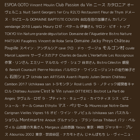
Club Passion du Vin
ニース
ESPOA GOTO
カタロニア
Vincent Moulin
オー
ヴェルニュ
Nuit Saint Georgers 1er Cru
R2L'O
Restaurent Fleur de Thym
ドメー
DOMAINE BAPTISTE COUSIN
ヌ・ラピエール
台北在住の加藤さん
カバノン
vendange 2018 Lapalu
Maury
ロゼ・ぺタール
伊藤さん
サロン・ビオ・トップ
Domaine de l’Aiguelière
TOKYO Vin Nature grande dégustation
Bistro Nature
Château
Domaine Jacky Preys
MATSUKI
Faugères
Vincent de Roba Seria
モルゴン村
Poupille
スペイン・アンダルシア
cave
クロ・ドゥ・ヴージョ
cuvée
Marcel Lapierre
サーヴィスのアナ
Charles de Gaulle
L'Herbefolle
Les Rossignoux
作家・リンさん
エミリー
マルセル
イヴ・シェフ
谷井さん
Bistro Célestin
銀座
Pierre Nicolas
６
Benoit Courault
バルセロナ・ワインエージェントの佐竹裕子さ
石田シェフ
ん
Uchida san
ARTISAN
Avanti Popolo
Julien Derain
Château
Cambon 2017
Uchikawa san
トラモンタン
Rosé Lundi
ラ・ノティック経営者キャ
C'est le Vin
ロル
Château Ausone
sylvain DITTIERES
Bistrot La Part de
Anges
タヴェル・ロゼ
ラ・プティトゥ・キューヴェ・カイウティヌ
シス・ピエ・
マス・ぺリセール
シュール・テール
Comax Ethylix
Mouressipe
Notre-Dame
Carignan Vieilles Vignes 16
オビ・ワイン・ケノビュル
Ishikawa san
パスカル・
Montmartre
ショワム
Anouk
グルナッシュ・ブラン
Ginza
Thibaut
パリ・ベル
ヴィル
山田屋の矢島さん
Margaux
山田恭路
Yaoyu
東京・神田
ジャッキー・プレ
ス
Abouriou 2002
東京・世田谷区・ナカモトさん
じゃんぼもち
レ・ヴィーニュ・