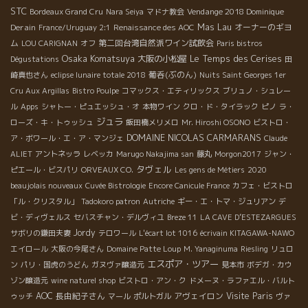
STC
Vendange 2018 Dominique
Bordeaux Grand Cru
Nara Seiya
マドナ教会
Derain
Mas Lau
オーナーのギヨ
France/Uruguay 2:1
Renaissance des AOC
ム
第二回台湾自然派ワイン試飲会
LOU CARIGNAN
オフ
Paris bistros
Osaka Komatsuya
Le Temps des Cerises
大阪の小松屋
Dégustations
田
葡呑(ぶのん)
崎真也さん
eclipse lunaire totale 2018
Nuits Saint Georges 1er
Cru Aux Argillas
Bistro Poulpe
コマックス・エティリックス
ブリュノ・シュレー
ル
Apps
シャトー・ピュエッシュ・オ
本物ワイン
クロ・ド・タイラック
ピノ
ラ・
ジュラ
ローズ・キ・トゥッシュ
飯田橋メリメロ
Mr. Hiroshi OSONO
ビストロ・
DOMAINE NICOLAS CARMARANS
ア・ボワール・エ・ア・マンジェ
Claude
ALIET
アントネッラ
レベッカ
Marugo Nakajima san
藤丸
Morgon2017
ジャン・
タヴェル
ピエール・ビスパリ
ORVEAUX CO.
Les gens de Métiers
2020
beaujolais nouveaux
Cuvée Bistrologie
Encore Canicule France
カフェ・ビストロ
「ル・クリスタル」
Tadokoro patron
Autriche
ギー・エ・トマ・ジュリアン
デ
ビ・ディヴェルス
セバスチャン・デルヴィユ
Breze 11
LA CAVE D’ESTEZARGUES
Jordy
サボリの鎌田夫妻
テロワール
L'écart lot 1016
écrivain KITAGAWA-NAWO
エイロール
大阪の今尾さん
Domaine Patte Loup
M. Yanaginuma
Riesling
リュロ
エスポア・ツアー
ン
パリ・国虎のうどん
ガヌヴァ醸造元
見本市
ボデガ・カウ
ゾン醸造元
wine naturel shop
ビストロ・アン・ク
ドメーヌ・ラファエル・バルト
AOC
長由紀子さん
アヴェイロン
Visite Paris
ゥッチ
マール
ポルトガル
ヴァ