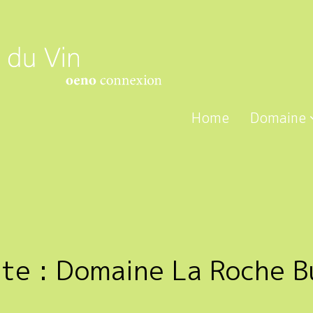
Home
Domaine
tte :
Domaine La Roche B