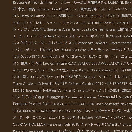
お
DOMAINE BAP
Restaurent Fleur de Thym
レ・フラー・ルージュ
斉藤順子さん
オ
東京・鴬谷
Ishikawa-ken Komatsu-shi
東京恵比寿
ドメーヌ・シャンベル
**
後藤ア
ヨン
Domaine Cauzon
トーハン酒販ツアー
ジャン・ピエール・ビスパリ
ュ
ドメーヌ・ド・レキュ
シャトー・ロックフォール
Patrimoine
Fête du Vin Natur
いた
COSMIC
自然派
ク・デプラ
Sauterne
Anne Paillet
Juste Ciel
les huitres
Jura
ｌ Ｃｏｌｅｔｔｅ
Bodega Cauzon
ドメーヌ・ド・ボスラン
Bistro Pec
こ
ドメーヌ・ムレシップ
PUR
2018 Vendange Lapierre
クス
Limoux
chardo
そ
biojoleynes
Bruno Duchene
レミ・デュフェートル
サカ
ーヴェ・デ・フー
り
会長
Double ZERO
Jeanne d'Arc et Roi Charles VII
ビストロ・ラ・ヴィーニュ
Le
が
東京・六本木
タン
Le Clos Fantine
RENAISSANCE DES APPELLATIONS
パリ
レ
Aréna
セナさん
メラニ
アレイヤ地方
Tokyo Degustations Séminaires
フィロキ
グ
Eric KAMM
ンスの星レストラン”カシェット
NAHA
ル・クロ・デ・トレイユ
L'
ま
Tokyo
Cuvée La Poivrotte
サカガミ
Château Cambon 2017
ペグ
TEMPETE
ポ
LEONIS
Bourgeuil
小林康弘さん
Michel Grisard
ガイヤック
パリの葉月
収穫2
グラナダ
ニス
Emmanuel Houillon 
**
東京・江東区大島
Domaine Le Scarabée
ンド
Domaine Prieuré Roch
LA VRILLE ET LE PAPILLON
Hoshino Resort
Nakami
で
Tokyo Bunkyo ku
DOMAINE CHARLOTTE BATTAIS
インポーター「アヴニール
ドメーヌ・ジャン・
メーヌ・ラ・ロッシュ・ビュイシエール
肉
Italie Nord
ク
OVERNOY HOUILLON
France Canicule 2018
グットドール
サンジョゼフ
マルゴ
エクサン・プロヴァンス
Domaine jean-Claude Rateau
ミレジム・ビオ2019
V