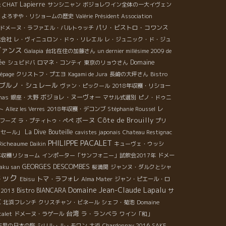
CHAT
Lapierre
松
サンシニャン
ボジョレワイン全体の一大イヴェン
・よろずや・リショームの歴史
Valérie
Président Association
パリ・ビストロ・コワンス
ドメーヌ・ラファエル・バルトゥッチ
式会社
レ・ヴィニュロン・ドゥ・リレエル
レ・ジュニック・ド・ジュ
ヴァンス
Galapia
台北在住の加藤さん
un dernier millésime 2009 de
ée
Domaine
シュビドバ
ロマネ・コンティ
東京のリョウさん
cépage
クリストフ・プエヨ
Kagami de Jura
長崎の大坪さん
Bistro
ブルノ・シュレール
ヴァン・ピックール
2018年収穫・リショー
ボジョレ・ヌーヴォー
nas
銀座・大野
マサル式選別
ピノ・ドゥニ
レ
ト
Allez les Verres
2018年収穫・デコンブ
Stéphanie Roussel
ボーヌ
Côte de Brouilly
フーズ
ラ・プティトゥ・ペペ
プリ
La Dive Bouteille
ンセール」
cavistes japonais
Chateau Restignac
PHILIPPE PACALET
Richeaume
Daikin
キューヴェ・ウッシ
8年収穫リショーム
インポーター「サンフォニー」試飲会2017年
ドメー
GEORGES DESCOMBES
aku san
桜満開
ジャンヌ・ダルクとシャ
ドック
トマ・ラフォレ
Ebisu
Alma Mater
ジャン・ピエール・ロ
Domaine Jean-Claude Lapalu
Bistro BIANCARA
サ
s 2013
C
北浜フレンチ
クリスチャン・ビネール
シェフ・菊池
Domaine
台湾
ラ・ランベラ
calet
ドメーヌ・ラゲール
ワイン「和」
與志男の日本の旅
シリル・ル・モワン
大近
Chardonnay 2016
SAKE