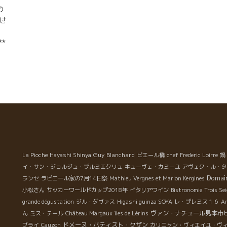
Jullien＊トマ・ジュリアン。 お父さんのGuy＊ギーさん
の
もいたけれど、相変わらずのシャイ・ガイ。 今年の出来
わせ
具合は？ 『2012年・13年が暑いビンテージ。 2014年
は爽やかなビンテージ。 2015年はバランスが良いビン
**
テージだよ！』 Blanc 2014＊白2014 (Clairette,
者の
Grenache Blanc, Roussanne) ルサンヌをマセラシオン
ィ
した後、他の品種とブレンド。 熟成：2/3フードルで、
は
1/3タンク。 ミネラル感◎・繊細で長く続く後味・フレ
今
ッシュ！ テラスでの一杯かな！ La Gérine 2014＊ラ・
の
ジェリンヌ2014 (Grenache 50%, Cinsault 25%,
Carignan 25%) カリニャンをマセラシオン・カルボニッ
**
ク。 飲みやすさ◎・フルーティー・ほんのりスパイシ
可愛
ー。 友達との飲み会のお供に。 Les Estaillades 2014
の
＊レ・ゼスタイヤード2014 (Grenache 90%, Counoise
ま
Guy Blanchard
La Pioche Hayashi Shinya
ピエール橋
chef Frederic
Loirre
鍋
10%) シラーのようなスパイシーさ・クノワーズが出す
年
イ・サン・ジョルジュ・プルミエクリュ
キューヴェ・カミーユ
アヴェク・ル・タ
野性感・でも口当たりはボリューミーで爽やかでビック
Domai
ランセ
ラピエール家の7月14日祭
Mathieu Vergnes et Marion Kergines
リ◎ Les Terres Jaunes 2014 ＊レ・テール・ジョーヌ
u
小松さん
サッカーワールドカップ2018年
イタリアワイン
Bistronomie
Trois Se
2014 (Grenache 80%, Syrah 20%) 繊細度◎・なめら
し
grande dégustation
ジル・ダヴァス
Higashi guinza SOYA
レ・プレミス１６
A
か・より女性的。 ちょっと豪華なディナーに。 Beaume
ジ
ヴァン・ナチュール見本市
ん
ミス・テール
Château Margaux
îles de Lérins
de Venise 2014 ＊ボーム・ド・ヴニーズ2014
口
ドメーヌ・バティスト・クザン
ブライ
Cauzon
カリニャン・ヴィエイユ・ヴ