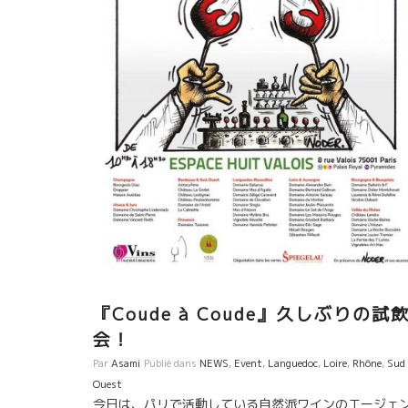
『Coude à Coude』久しぶりの試
会！
Par
Asami
Publié dans
NEWS
,
Event
,
Languedoc
,
Loire
,
Rhône
,
Sud
Ouest
今日は、パリで活動している自然派ワインのエージェ