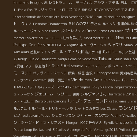
**
Foulards Rouges
アルマ・マテル
赤
レストラン ル・ディヴィル
日本・浜
ト
Pas à Pas
アンジュ
マリー・ローズ
PRIEURE SAINT CHRISTOPHE
エスポア
に
Internationale de Sommeliers
Tosa
Vendange 2018
Jean-Michel Lasbouygues
ず
ト・ヴィノ
ＢＭＯのマサ子さん
Domaine Chambertin
ルイック
豊通食料株
の
プロ
L'irréel
ル・ショーヴェ
Vin de France
ボジョレブラン
Sébastien David
し
La Méditerran
Marcel Lapierre
クロス・ロード社の有馬さん
Montmartre Bis
く
Philippe Delmée
シャブリ
VINEXPO
Aux Argillas
キューヴェ・シャ
Sumoll 
に
ダール・エ・リボ
Aux Amis
感動のワイン
北川ナヲ著「テロワール」文芸社
Taiwan
ム
Rouge
Jus de Chausette
Nadja
Domaine Vacheron
Shun san
Cor
る
La Tour Eiffel
ス品種
マリー修道僧
Solutré
フランソワ・リボ
シェフ・タケモ
で
ミ・スリエ
オリヴィエ・ジャンテ
横浜・緑区
金沢
L'Echappee belle
愛知県渥美
Le Vin de mes Amis
ム・サンソ
Jeroboam
長野・諏訪
ワインバー「ル・サ
Tokyo Kanda Dégustation 
ＢＭОスタッフ
ルバレーズ lot 1417
Campagnes
ジェローム・ソリーニ
シルヴァンさん
ュ・クーザン
長崎
Hermitage
201
ル・ブ・デュ・モンド
Bistro Les Canons
ヌ・アミロー
Katsuyama Shins
ラング
ルル７世
シルベール・トリシャール
愛
シャ
トロカデロ
Les Clapas
シャトー・カンボン
ビノ
restaurant Yaoyu
シェフ・グワン
Pouilly-Vinzelle
Groupe ST
ン・ジャン・ド・ラ・ジネスト
Morgon 1997
勝俣さん
Eyrolle
Patte Loup
Restaurant 3 étoiles Auberge du Puis
Vendange2018 Philippe Pa
BMO
Yanaginuma Kenichi san
ムロン・ド・ブルゴーニュ
2018年11月伊藤