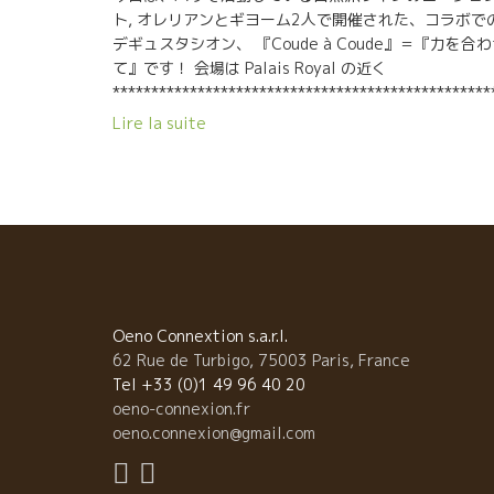
ト, オレリアンとギヨーム2人で開催された、コラボで
デギュスタシオン、 『Coude à Coude』＝『力を合
て』です！ 会場は Palais Royal の近く
*************************************************
****************************** 30人近く居た生産
Lire la suite
中、試飲したのは偶然的にも殆どが女性。 特にエロデ
―・バルムとシャトー・レスティニャックのカミーユ
同世代、そしてほぼ同じ時期にワインの世界に入り、
ではお互い同年代の子供の母。お母さんごときに子供
会話で盛り上がる（笑）
*************************************************
****************************** 月日が経っても
らしいElodie Balme。 彼女は はマルセル・リショー
元でワインを学び、2006年に父から畑を6Ha受け継ぎ
Oeno Connextion s.a.r.l.
した。しかし父は自然派にあまり興味持たず・・・長
62 Rue de Turbigo, 75003 Paris, France
父を説得・納得させながら、徐々に畑をビオ栽培に転
Tel +33 (0)1 49 96 40 20
換。そして今では28Haにも広がるブドウ畑を、Rastea
oeno-connexion.fr
村で経営。 そんなエロディーのワインは凛々しさと優
oeno.connexion@gmail.com
さが混ざりあい、とても飲みやすくて柔らかい感じ。
ューシーで完熟されたグルナッシュと、ストレートな