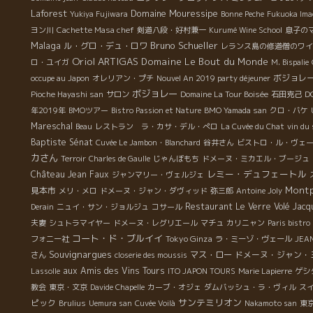
彼
Laforest
Domaine Mouressipe
Yukiya Fujiwara
Bonne Peche
Fukuoka Ima
明
ヨン川
Cachette Masa chef
剣道八段・好村兼一
Kurumé Wine School
息子の
ラ
Malaga
Bruno Schueller
ル・グロ・デュ・ロワ
レランス島の修道僧のワイ
Oriol ARTIGAS
Domaine Le Bout du Monde
ロ・ユイガ
M. Bispalie
の
ボジョレー
occupe au Japon
オレリアン・プチ
Nouvel An 2019 party déjeuner
、
ボジョレー
D
Pioche Hayashi san
サロン
Domaine La Tour Boisée
石田克己
ン
年2019年
BMOツアー
Bistro Passion et Nature
BMO Yamada san
クロ・バケ
Mareschal
Beau
レストラン ラ・カサ・デル・ぺロ
La Cuvée du Chat
vin du 
**
Baptiste Sénat
Cuvée Le Jambon・Blanchard
谷井さん
ビストロ・ル・ヴェ
氏と
カさん
Terroir
Charles de Gaulle
じゃんぼもち
ドメーヌ・ミカエル・ブージュ
か
レミー・デュフェートル
Château Jean Faux
ジャンマリー・ヴェルジェ
上
Montp
見本市
メリ・メロ
ドメーヌ・ジャン・ダヴィッド
弥三郎
Antoine Joly
と
Restaurant Le Verre Volé
Jacq
Derain
ニュイ・サン・ジョルジュ
コサール
ヌ
夫妻
シュトラマイヤー
ドメーヌ・レグリエール
マチュ
カリニャン
Paris bistro
に
コート・ド・ブルイイ
Tokyo Ginza
フォニー社
ラ・ミーゾ・ヴェール
JEA
Souvignargues
マス・ロー
ドメーヌ・ジャン・
さん
closerie des moussis
ジ
aux Amis des Vins Tours
も
Lassolle
ITO JAPON TOURS
Marie Lapierre
ゲシ
教会
東京・文京
Davide Chapelle
カーブ・オジェ
ダムバッシュ・ラ・ヴィル
ス
サンテミリオン
ピック
Brulius
Uemura san
Cuvée Voilà
Nakamoto san
東