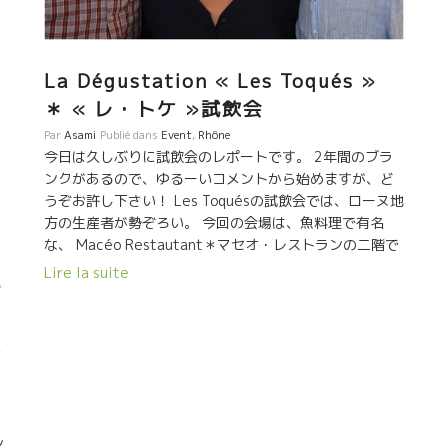
La Dégustation « Les Toqués »
＊ « レ・トケ »試飲会
Par
Asami
Publié dans
Event
,
Rhône
今日は久しぶりに試飲会のレポートです。 2年間のブラ
ンクがあるので、ゆるーいコメントから始めますが、ど
うぞお許し下さい！ Les Toquésの試飲会では、ローヌ地
方の生産者が勢ぞろい。 今回の会場は、魚料理で有名
な、 Macéo Restautant＊マセオ・レストランの二階で
行われました。 古くから建っているこのレストランは、
Lire la suite
オスマニアン・スタイルが魅力。 ゴージャスなインテリ
アで一度優雅な夕食を味わってみたいです！ Macéo
Restaurant 15, Rue des Petits-Champs, 75001 Paris
飲
Tel : 01 42 97 53 85 Métro : Pyramide / Palais
Royal / Bourse / Les Halles La Ferme St Martin ＊
ラ・フェルム・サン・マルタン 最初に試飲したのは、ス
ゼットの村でワイン造りを受け継いだ、La Ferme St
Martin＊ ラ・フェルム・サン・マルタンのThomas
ン