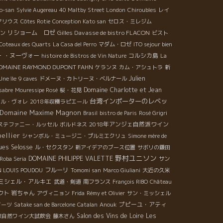
o-san
Sylvie Augereau
40 Maltby Street London
Chiroubles
レイ
マリウス
Côtes Rotie
Conception Kato san
セロス・ミレジム
リショーム ロゼ
Gilles Davasse de bistro FLACON
ン
ビスト
Coteaux des Quarts
La Casa del Perro
マダム・ロゼ
ITO sejour bien
 ・ヌーヴォー
コルシカ島
histoire de Bistros de Vin Nature
La
OMAINE RAYMOND DUPONT FAHN
ケランヌ
カム・アシュトラ
新
Julien
Une île
9 caves
ドメーヌ・カトリーヌ・ベルナール
Domaine Charlotte et Jean
sabre
Mouressipe Rosé
桜・花見
台湾インポーターのレベッ
ール・ヴォレ
2018年収穫ラピエール
Domaine Maxime Magnon
Brasil
bistro de Paris
Rosé Grigri
2018年アンジェ自然派ワイン
ステファニー・ルッセル
ボルドネス
ellier
シャンボル・ミュージニ・プルミエクリュ
Simone mère de
ues Selosse
ル・セクスタン
新アイデアのブース位置
サボリの鎌田
野村ユニソン
DOMAINE PHILIPPE VALETTE
 Roba Seria
サン
フルーリ
N LOUIS POUDOU
Tomomi san
Marco Giuliani
大近の久米
ミシェル・アルキエ
武道・剣道
南フランス
François RIBO
Château
岩ちゃん
クト
アヴィニョン
Frida
Rémy et Olivier
サン・ミッシェル
プピーユ・アティ
イーツ
Satake san de Barcelone
Catalan
Anouk
Salon des Vins de Loire
Les
京自然ワイン大試飲会
藤木さん