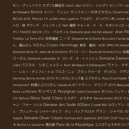
(Grenache 85%, Syrah 15%) 熟成：1/2フードルで、
モン・ブリュリウス
カプリエ醸造元
Saint Jean
ロマン・シャプイ
ピノノワール
1/2タンク。 まろやか・エレガント・14,5°もあるのに酸
やか
Bistrot
サンフォニーのまどかさん
de Malepère
メゾン・ブリュレ
Ouverture 
味がキリットあるので飲みやすい！ これはお肉と一緒に
Julian A
BIOJOLAISE
Fête du 14 Juillet chez Lapierre
アルボワ・ピュピラン村
是非！！ Cave d’Estezargues＊カーヴ・デステザルグ
残糖
トロ・俊
ダヴィデ・ジェンティエ
Neil
藤原
ドメーヌ・ド・ラ・セネシャリエー
続いては、いつも笑顔で出迎えてくれる、Cave
味
Domaine jean michel alquier
Jean-Pie
オン
MAREE BASSE
パリ・ベルヴィル
d’Estezargues＊カーヴ・デステザルグのDenis
ザ
ニース
Treilles
La Terre d'Or
世界遺産
Domaine de la Roche Buissière
Carole d
Deschamps […]
Crozes-Hermitage
ん、藤山さん
大江さん
東京・豊洲・AOKI
BMO Mr.Kama
**
Domaine de la St-Jean de la Gineste
タパス・バー
Route de Grands Crus
松
Domaine Damien
ゴーさん
Domaine Lammidia
ラ・ローズ・キ・トゥッシュ
ん
パスカル・シモニュッティ
ヴァン・ナチ
Libre
Nuit Bordeaux
Estézargues
を
ー・レミー・デュフェートル
ブルゴーニュ・ブラン
ドメーヌ・オリビエ・クザン
全
ス
Henning
Bonne Année 2019
カンヌのレランス島
ミズキさん
Pourriture Noble
を
restaurant
料理人ユウジさん
Claude ALIET
ケヴィン・デコンブ
2018 Beaujol
に
モンペリエ
Perpignan
Nord
La Perrière
Soleil Couchant
ボジョレフェアー
リ
Rémy Soulié 50ans
Vin Nature
エスポア・よろずや
Danse encore 2016
ジ
濃厚
Domaine des Soulié 400ans
ャン・フォー
シリル
Cuveé WA
ルヴィアン・
ビ
アラン・シャペル
ェ・プリュサール
シャトーヌッフ・デュ・パップ
PLOUF
20
性
Domaine Olivier Cousin
restaurant japonais BISSOH
toqués
Chef Yuji s
パ
Place de la République
ネ
Bistro Le Sancerre
恵比寿
エスポアよろずやつツ