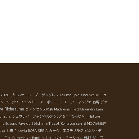
YUZU
プロムナード・デ・ザングレ
2020 beaujolais nouveaux
ニュ
ン
アルボワ
ワインバー・ア・ボワール・エ・ア・マンジェ
有馬
ヴァ
ne Richeaume
ヴァンセンヌの森
Madeleine fille d'Alexandre Bain
igneurs
ジュヴレイ・シャンベルタン2015年
TOKYO Vin Nature
Stéphane Tissot
mis Buvons
Pavelot
Komatsu san
ＢＭОの斉藤さ
ビム
共栄
Pizzeria ROBA SERIA
カーヴ・エステザルグ
ピネル・デ・
萬谷シェフ
Sumeshiya
ィーニュ
Pupillin
キューヴェ・パッション