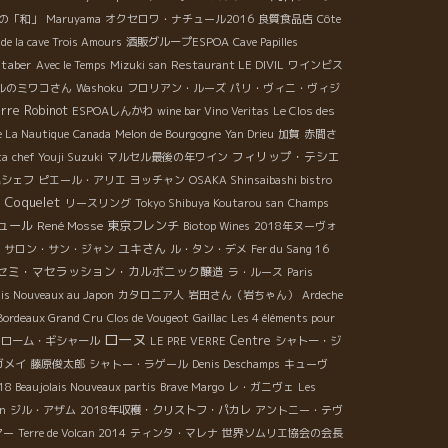
の「和」
Maruyama
オクセロワ・ナチュール2016
良質食品店
Côte
de la cave Trois Amours
酒販グループESPOA
Cave Papilles
ltaber
Avec le Temps
Mizuki san
Restaurant LE DIVIL
ワインビス
ルのミワコさん
Washoku
フロリアン・ルーズ
パリ・ヴィニ・ヴィジ
rre Robinot
ESPOAしんかわ
wine bar Vino Veritas
Le Clos des
e La Nautique
Canada
Melon de Bourgogne
Yan Drieu
加賀
赤間さ
フィリップ・テシエ
ta
chef Youji Suzuki
マルセル最後の年ワイン
尾シェフ
ピエール・アリエ
ヨッチャン
OSAKA Shinsaibashi bistro
 Coquelet
リースリング
Tokyo Shibuya Koutarou san
Champs
ュール
René Mosse
東京フレンチ
Biotop Wines
2018年ヌーヴォ
ユキさん
サロン・サン・ジャン
ル・タン・デメ
Fer du Sang 16
セミ・マセラッション・カルボニック醸造
ラ・ルース
Paris
ais Nouveaux au Japon
カタロニア人
岩田さん（岩ちゃん）
Ardeche
Bordeaux Grand Cru
Clos de Vougeot
Gaillac
Les 4 éléments pour
ローヌ
Centre
ェローム・ギシャール
LE PRE VERRE
シャトー・ジ
ガメイ
藤原俊太郎
シャトー・ラゲール
Denis Deschamps
キューヴ
18 Beaujolais Nouveaux partis
Brave Margo
レ・ガニヴェ
Les
an
ジル・アザム
2018年収穫・クリストフ・パカレ
アントニー・テヴ
アー
Terre de Volcan 2014
ティンタ・マレナ
世界ソムリエ協会の会長