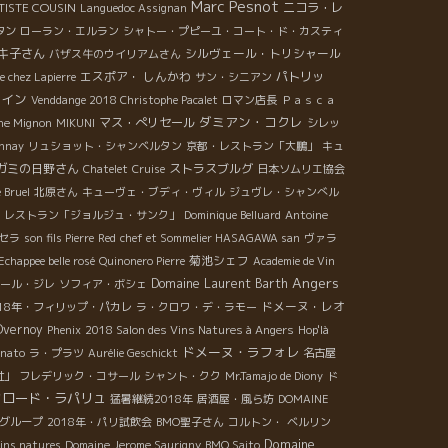
Marc Pesnot
TISTE COUSIN
ニコラ・レ
Languedoc Assignan
タン
ローラン・エルラン
シャトー・プピーユ・コート・ド・カスティ
キ子さん
シルヴェール・トリシャール
バザス牛のウイリアムさん
エスポア・ しんかわ
パトリッ
e chez Lapierre
サン・シニアン
ワイン
Venddange 2018 Christophe Pacalet
ロマン店長
Ｐａｓｃａ
ダミアン・コクレ
マス・ぺリセール
he Mignon
MIKUNI
シレッ
nnay
リュショット・シャンベルタン
京都・レストラン「大鵬」
キュ
ガミの日野さん
ストラスブルグ
Chatelet
Cruise
日本ソムリエ協会
 Bruel
北原さん
キューヴェ・ブディ・ヴィル
ジュヴレ・シャンべル
・レストラン「ジョルジュ・サンク」
Dominique Belluard
Antoine
セラ
son fils Pierre
Red
chef et Sommelier HASAGAWA san
ヴァラ
菊池シェフ
Echappee belle rosé
Quinonero Pierre
Academie de Vin
Angers
Domaine Laurent Barth
ール・ジレ
ソフィア・ボシェ
ドメーヌ・レオ
018年・フィリップ・パカレ
ラ・クロワ・デ・ラモー
Overnoy
Phenix
2018 Salon des Vins Natures à Angers
Hop'là
ドメーヌ・ラフォレ
nato
ラ・プラツ
Aurélie Geschickt
名古屋
社」
フレデリック・コサール
シャント・クク
Mr.Tamajo de Diony
ド
クロード・ラパリュ
猛暑継続2018年
居酒屋・風ら坊
DOMAINE
グループ
2018年・パリ試飲会
BMO聖子さん
コルトン・
ベルリン
Domaine
ins natures
Domaine Jerome Saurigny
BMO Saito