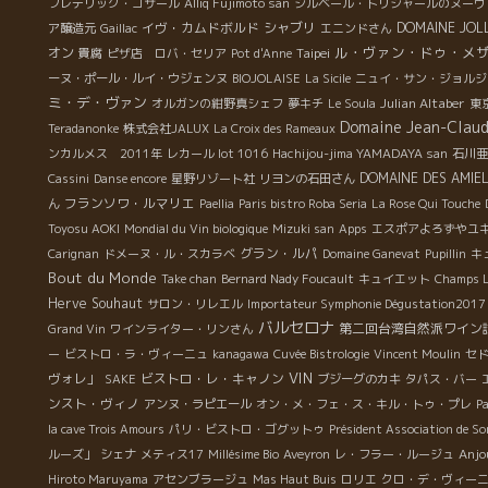
蔵
フレデリック・コサール
Alliq Fujimoto san
シルベール・トリシャールのヌーヴ
非
イヴ・カムドボルド
シャブリ
DOMAINE JOLL
ア醸造元
Gaillac
エニンドさん
。
ル・ヴァン・ドゥ・メ
オン
Taipei
貴腐
ピザ店 ロバ・セリア
Pot d'Anne
入
ーヌ・ポール・ルイ・ウジェンヌ
BIOJOLAISE
La Sicile
ニュイ・サン・ジョルジ
＊
ミ・デ・ヴァン
Julian Altaber
オルガンの紺野真シェフ
夢キチ
Le Soula
東
Domaine Jean-Claud
Teradanonke
株式会社JALUX
La Croix des Rameaux
ンと
ンカルメス 2011年
レカール lot 1016
Hachijou-jima YAMADAYA san
石川亜
と
DOMAINE DES AMIE
Cassini
Danse encore
星野リゾート社
リヨンの石田さん
は
フランソワ・ルマリエ
ん
Paellia
Paris bistro Roba Seria
La Rose Qui Touche
液
Toyosu AOKI
Mondial du Vin biologique
Mizuki san
Apps
エスポアよろずやユ
酸
グラン・ルパ
Carignan
ドメーヌ・ル・スカラベ
Domaine Ganevat
Pupillin
キ
自
Bout du Monde
Take chan
Bernard Nady Foucault
キュイエット
Champs L
に
Herve Souhaut
サロン・リレエル
Importateur Symphonie Dégustation2017
、
バルセロナ
第二回台湾自然派ワイン
Grand Vin
ワインライター・リンさん
・
ー
ビストロ・ラ・ヴィーニュ
kanagawa
Cuvée Bistrologie
Vincent Moulin
セ
VIN
ヴォレ」
ビストロ・レ・キャノン
SAKE
ブジーグのカキ
タパス・バー
ら飲
ンスト・ヴィノ
アンヌ・ラピエール
オン・メ・フェ・ス・キル・トゥ・プレ
P
か
la cave Trois Amours
パリ・ビストロ・ゴグットゥ
Président Association de S
Anjo
ルーズ」
シェナ
メティス17
Millésime Bio
Aveyron
レ・フラー・ルージュ
ァ
Hiroto Maruyama
アセンブラージュ
Mas Haut Buis
ロリエ
クロ・デ・ヴィー
り