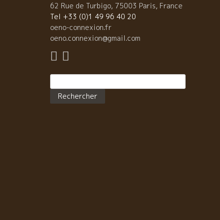
きな魅力。もう一つ挙げるとすれば、試飲に出ている
62 Rue de Turbigo, 75003 Paris, France
インは全て特別価格（定価より大抵１０～２０％安い
Tel +33 (0)1 49 96 40 20
で提供してくれるもの超魅力だと言えます。大袈裟に
oeno-connexion.fr
えば、この試飲会を毎回経験していれば、自然派ワイ
oeno.connexion@gmail.com
通になれる程のものなのです。ちょっと今回の顔ぶれ
紹介しましょう。  DOMAINE BINNER, ALSACE
(Audrey et Christian Binner) １６種類  DOMAINE
Rechercher :
OVERNOY, JURA (Pierre Overnoy et Emmanuel
Houillon) ４種類  DOMAINE TISSOT, JURA
(Stephane Tissot) ９種類  DOMAINE BARTUCCI,
BUGEY (Raphael Bartucci) １種類  DOMAINE
SCHUELLER, ALSACE (Gerald Schueller) ５種類。
ちょっと身震いしませんか？ どれもかしこも気合の入
た造り手だけに、皆甲乙つけ難い逸品揃いですが、特
感動したものを紹介します。 先ずはBINNERの
GEWUZTRAMINER Kaefferkopf vend tardives
2003（41,8€→35,55€）。 ゲブルツ特有のライチの
りがミネラルの風味と共に登り、まったりと落ち着い
濃厚な旨みの後ろで酸が控えめに微笑んでいるような
じ。このBINNERという造り手は凄く長い歴史のある蔵