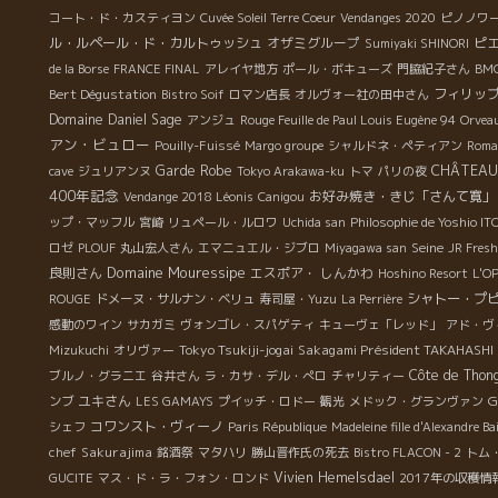
コート・ド・カスティヨン
Cuvée Soleil Terre Coeur
Vendanges 2020
ピノノワ
ル・ルペール・ド・カルトゥッシュ
オザミグループ
ピ
Sumiyaki SHINORI
de la Borse
FRANCE FINAL
アレイヤ地方
ポール・ボキューズ
門脇紀子さん
BMO
Bert Dégustation
フィリッ
Bistro Soif
ロマン店長
オルヴォー社の田中さん
Domaine Daniel Sage
アンジュ
Rouge Feuille de Paul Louis Eugène 94
Orvea
アン・ビュロー
Pouilly-Fuissé
Margo groupe
シャルドネ・ペティアン
Roma
Garde Robe
CHÂTEAU
cave
ジュリアンヌ
Tokyo Arakawa-ku
トマ
パリの夜
400年記念
お好み焼き・きじ「さんて寛」
Vendange 2018 Léonis
Canigou
ップ・マッフル
宮崎
リュペール・ルロワ
Uchida san
Philosophie de Yoshio IT
Seine
ロゼ
PLOUF
丸山宏人さん
エマニュエル・ジブロ
Miyagawa san
JR Fres
Domaine Mouressipe
良則さん
エスポア・ しんかわ
Hoshino Resort
L'O
シャトー・プ
ROUGE
ドメーヌ・サルナン・ベリュ
寿司屋・Yuzu
La Perrière
感動のワイン
サカガミ
ヴォンゴレ・スパゲティ
キューヴェ「レッド」
アド・ヴ
Tokyo Tsukiji-jogai
Sakagami Président TAKAHASHI
Mizukuchi
オリヴァー
Côte de Thon
ブルノ・グラニエ
谷井さん
ラ・カサ・デル・ぺロ
チャリティー
ユキさん
G
ンブ
LES GAMAYS
プイッチ・ロドー
観光
メドック・グランヴァン
コワンスト・ヴィーノ
シェフ
Paris République
Madeleine fille d'Alexandre Ba
Sakurajima
chef
銘酒祭
マタハリ
勝山晋作氏の死去
Bistro FLACON - 2
トム
Vivien Hemelsdael
GUCITE
マス・ド・ラ・フォン・ロンド
2017年の収穫情