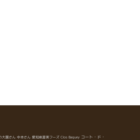
コート・ド・
の大園さん
中本さん
愛知県渥美フーズ
Clos Baquey