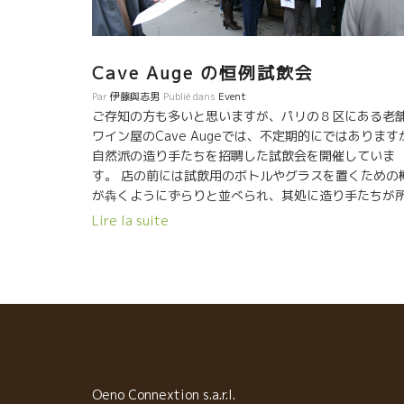
Cave Auge の恒例試飲会
Par
伊藤與志男
Publié dans
Event
ご存知の方も多いと思いますが、パリの８区にある老
ワイン屋のCave Augeでは、不定期的にではあります
自然派の造り手たちを招聘した試飲会を開催していま
す。 店の前には試飲用のボトルやグラスを置くための
が犇くようにずらりと並べられ、其処に造り手たちが
狭しに並んで試飲客を待ち受けているのです。いつも
Lire la suite
域別に催されるのですが、今回はジュラ、サヴォア、
ルザス地方です。１１時から１９時の試飲会で、僕は
１時２０分に到着した所、既に多くのお客さんが集ま
ていました。何と言ってもこの試飲会は、入場無料（
場といっても店先でやっているので通りすがりの人も
歓迎で飲めるのです）で飲みたい放題という点が魅力
一つ。しかもこのAugeのオーナーであるマーク・シバ
の御眼鏡に適う造り手しか招聘しないという拘りから
とにかく気合の入った造り手ばかりが集うというのも
Oeno Connextion s.a.r.l.