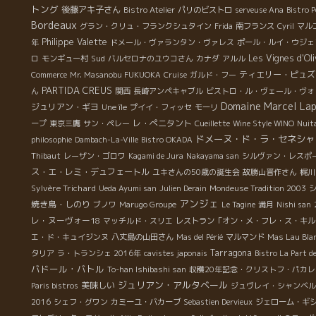
ワ
トング
後藤アキ子さん
Bistro Atelier
パリのビストロ
serveuse Ana
Bistro P
）
Bordeaux
グラン・クリュ・フランクシュタイン
Frida
南フランス
Cyril
マル
い
Philippe Valette
年
ドメール・ヴァランタン・ヴァレス
ポール・ルイ・ウジェ
ン
Sud
Les Vignes d'Oli
ロ
モンギュー村
バルセロナのユウコさん
カナダ
アルル
を
ティエリー・ピュズ
Commerce
Mr. Masanobu FUKUOKA
Cruise
ガルド・フー
PARTIDA CREUS
ん
関西
長崎アンペキャブル
ビストロ・ル・ヴェール・ヴォ
Domaine Marcel Lap
ジュリアン・ギヨ
Une île
プイイ・フィッセ
モーリ
レ・ぺニタント
ープ
東京三鷹
サン・ペレー
Cueillette
Wine Style WINO
Nuit
ドメーヌ・ド・ラ・セネシャ
philosophie
Dambach-La-Ville
Bistro OKADA
Thibaut
レーザン・ゴロワ
Kagami de Jura
Nakayama san
シルヴァン・レスポ
ス・エ・レミ・デュフェートル
ユキさんの50歳の誕生会
故勝山晋作さん
梶川
Sylvère Trichard
Ueda Ayumi san
Julien Derain
Mondeuse Tradition 2003
っ
アンジェ
焼き鳥・しのり
ブノワ
Marugo Groupe
Le Tagine
満月
Nishi san
に
レ・ヌーヴォー18
マッチルド・スリエ
レストラン「オン・メ・フレ・ス・キル
エ・ド・キュイジンヌ
八丈島の山田さん
Mas del Périé
マルマンド
Mas Lau Bla
Tarragona
タリア
ラ・トランシェ 2016年
cavistes japonais
Bistro La Part d
香
バドール・バトル
To-han Ishibashi san
収穫20年記念・クリストフ・パカレ
た
ジュリアン・アルタベール
美味しい
感
Paris bistros
ジュヴレイ・シャンベル
元
2016
シェフ・グワン
カミーユ・バカーブ
Sebastien Dervieux
ジェローム・ギ