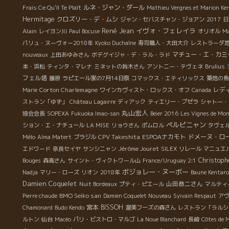
ルネ・ジャン・ダール
Frais Ce Qu'Il Te Plaît
Mathieu Vergnes et Marion Ker
と
Hermitage
クロズリー・デ・ムシ
ジャン・セバスチャン・ジョアン
2017
日
り
René Jean
イヴォ・フェレイラ
Alain
レイヨン川
Paul Bocuse
オリオル
Ma
ジ
パリュ・ヌーヴォー2018年
Kyoko Duchaîne
寿司職人・大田大介
レストラーダ
は
マチュー・エ・カミ
nouveaux
上田あゆみさん
ボデグイジャ・デ・ラル・ラド
の
本・浜松
ティンタ・マレナ
ミネットの鈴木さん
アントニー・テヴェネ
Brulius
フェル塔
藤原
ラピエール家の7月14日祭
コマックス・エティリックス
築地の魚
れも
Corton Charlemagne
レデ
Marie
ワインカヴィスト・ロックス・オフ
Canada
普
ストラン「ゆず」
Château Lagairre
ディアック
ティエリー・プゼラ
シャトー・
ん
丸山宏人
協会会長
SOPEXA
Fukuoka Imao-san
Beier 2016
Les Vignes de Mo
ペルピニャン
ション・エ・ナチュール
LA MISE
リョウさん
ポムロル
タヴェ
Mélo
CPV Takeshita
ESPOAナカモト
ドメーヌ・ロ
Alma Matert
ブラジル
Jérôme Jouret
エドワード
奈良セイヤ
サンシニャン
SILEX
リレール
マニュエ
Christoph
Bouges
森高さん
サイント・ヴィクトワール山
France/Uruguay 2:1
ボジョレー・ヌーボー
Nadja
マリー・ローズ
リオン
2018年
Baune Kentar
Damien Coquelet
山田恭二さん
Nuit Bordeaux
プティ・ピエール
マルティ
BMO Seiko san
Pierre chaude
Damien Coquelet Nouveau
Syivain Respaut
ア
宮本
BISSOH
Chamonard
Budo Kendo
渥美フーズの森さん
レストラン「ラルシ
ルトン
仙台
Macéo
パリ・ビストロ・マルゴ
La Noue Blanchard
長崎
Côtes de 