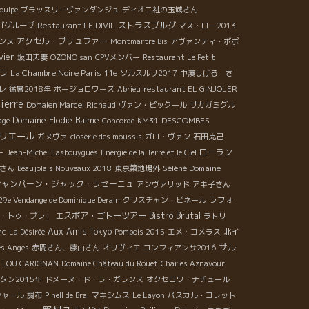
oulpe
ブラッスリーヴァンダンジュ
ディオニ社の玉城さん
ストラスブルグ
ゴグループ
Restaurant LE DIVIL
マス・ロー2013
アクセル・プリュファー
ンヌ
Montmartre Bis
アヴァンティ・ポポ
vier
坂田夫妻
OZONO san
CPVメンバー
Restaurant Le Petit
ラ
La Chambre Noire Paris 11e
ソルスルリ2017
中湊しげる さ
レ
猛暑2018年
ボージョロワーズ
Abrieu
restaurant EL GINJOLER
ierre
Domaien Marcel Richaud
ヴァン・ピックール
サカガミグル
Domaine Elodie Balme
DESCOMBES
age
Concorde
KM31
リエール
ガヌヴァ
closerie des moussis
ガロ・ヴァン
石田克己
ローラン
ー
Jean-Michel Lasbouygues
Energie de la Terre et le Ciel
Séléné Domaine
さん
Beaujolais Nouveaux 2018
東京築地場外
シャンパーン・ジャック・ラセーニュ
アンヴァリッド
アキ子さん
ラフォ
29e Vendange de Dominique Derain
クリスチャン・ビネール
Bistro Brutal
エスポア・ゴトーツアー
・トゥ・プレ」
ラトリ
Aux Amis Tokyo
nc
La Désirée
Pompois 2015
エメ・コメラス
北イ
サル
es Anges
赤間さん、藤山さん
オリヴィエ
コンフィアンサ2016
LOU CARIGNAN
Domaine Château du Rouet
Charles Aznavour
タン2015年
ドメーヌ・ド・ラ・ガランス
オクセロワ・ナチュール
シャール
調布
Pinell de Brai
マキシムス
Le Layon
パスカル・コレット