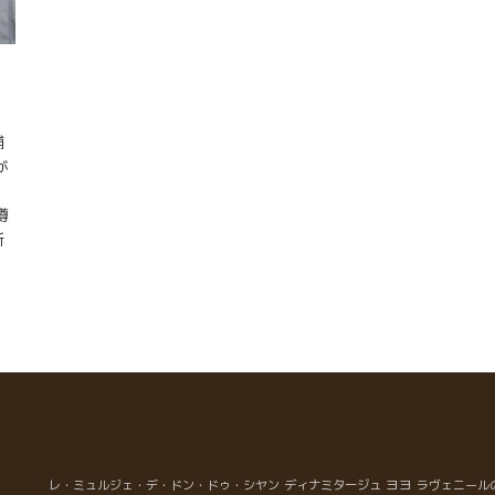
舗
が
樽
所
地
ア
１
っ
入
大
の
氏
、
大
ヨヨ
レ・ミュルジェ・デ・ドン・ドゥ・シヤン
ディナミタージュ
ラヴェニール