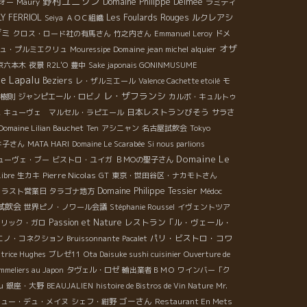
野村ユニソン
Domaine Philippe Delmée
ォー
Maury
ラミディ
Y FERRIOL
Les Foulards Rouges
ルクレアシ
Seiya
ＡＯＣ組織
ザミ
クロス・ロード社の有馬さん
竹之内さん
Emmanuel Leroy
ドメ
オザ
Domaine jean michel alquier
ュ・プルミエクリュ
Mouressipe
京六本木
夜景
R2L'O
豊中
Sake japonais GONINMUSUME
e Lapalu
Beziers
レ・ザルミエール
Valence Cachette etoilé
モ
レ・ザフランシ
樹則
ジャンピエール・ロビノ
カルボ・キュルトゥ
L
日本レストランびそう
キューヴェ マルセル・ラピエール
サラさ
Domaine Lilian Bauchet
Ten
アシニャン
名古屋試飲会
Tokyo
キ子さん
MATA HARI
Domaine Le Scarabée
Si nous parlions
Domaine Le
ューヴェ・ブー
ビストロ・ユイガ
ＢＭОの聖子さん
Pierre Nicolas
ibre
生カキ
GT
東京・世田谷区・ナカモトさん
Domaine Philippe Tessier
ラスト営業日
タラゴナ地方
Médoc
試飲会
世界ピノ・ノワール会議
Stéphanie Roussel
イヴェントツア
Passion et Nature
レストラン「ル・ヴェール・
ドリック・ガロ
パリ・ビストロ・コワ
エノ・コネクション
Bruissonnante
Pacalet
atrice Hughes
ブレゼ11
Ota Daisuke sushi cuisinier
Ouverture de
ommeliers au Japon
タヴェル・ロゼ
輸出業者ＢＭＯ
ワインバー「ク
u
銀座・大野
BEAUJALIEN
histoire de Bistros de Vin Nature
Mr.
ゴーさん
ニュー・デュ・メイヌ
シェフ・紺野
Restaurant En Mets