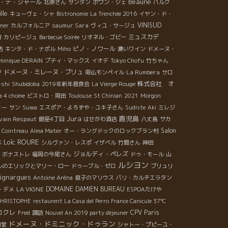
Beaune
・デ・ジャール
北原さん
サンタン
ポワン・ジェ
パルク
lle
キューヴェ・シャ
Bistronomie
La Trenchée 2016
イヤン・ド・
Sara
VINISUD
nner
カルフォルニア
saumur
ヴィユ・サージュ
方
ミュスカデ
カリピージュ
Barbecue Soirée
リオネル・ゴビー
ピノ・ノワール
店
キンタ・ド・ナポル
Miho
濃いワイン
ドメーヌ・
ominique DERAIN
プティ・マックス
イオデ
Tokyo Chofu
竹ちゃん
ドメーヌ・ミレーヌ・ブリュ
La Rumbera
ソ
南仏モンペイル
サロ
Shubidoba
株式会社 オ
-shi
2019年新年昼食会
La Vierge Rouge
a 4 chome
ビストロ・岡田
Toulouse
St Chinian
2021
Morgon
ォー
サン
Suwa
エスポア・よろずや・ユキ子さん
Sudiste
Aki
ミレジ
Jura
鹿児島
lvain Respaut
銀座4丁目
はせがわ酒店
八丈島
サカ
Salon
e Cointreau
Alma Mater
オー・ラングドックのロックブラン村
Loïc ROURE
年
シルヴァン・レスポ
イザベル
竹間さん
神田
ジョルディ・ペレズ
ボナストレ
福岡の今尾さん
ドゥ・モール
山
ルシヨン
ルのエリックとマリー・ロー
ドゥーブル・ゼロ
ブリュリ
ignargues
Antoine Aréna
息子のマリウス
パリ・カルチエラタン
LA VIGNE
DOMAINE DAMIEN BUREAU
・デメ
ESPOAたけや
CHRISTOPHE
restaurent La Casa del Perro
France Canicule 37℃
コクレ
CPV Paris
Fred
諏訪
Nouvel An 2019 party déjeuner
ドメーヌ・ドミニック・ドゥラン
事堂
シャトー・プピーユ・