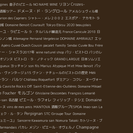
リヨン
Crozes-
gines
息子のピエール
NO NAME WINE
ドメーヌ・ド・ラングロール
酒販ツアー
アメルシュヴィル畑
rion des Capriers
シャトー・メレ２００２
エスポア・ ナカモト
ラ
Tokyo Ebisu
地域
Domaine Benoit Courault
2020 beaujolais
ーユ・ラピエール
ラ・タルバルド醸造元
France Canicule 2018
日
エッ
シノン城
Allemagne
Pernand Vergelesse
DOMAINE AMIRAULT
Apéro
Cuveé Ouech Cousin
pacalet familly
Sendai
Cuvée Bou
Frère
ィー・シャスラ2017年
wine naturel shop
パリ・ビストロ
パリのレ
オゾンヌ
ビストロ・ラ・ノティック
GRAND LARGUE
日本ソムリエ
ngueux
ヨッチャン
son fils Marius
Atypique
M et Mme Benoit
パッ
Méli
ル・ヴァンタージュ15
ヴァン・ナチュールのビストロの歴史
ーラン・バルツ
Château Roquefort
ダミアン・コクレ・ヌーヴォー
ル
Caviste Rocks Off
Saint-Etienne-des-Oullières
Domaine Mikael
モルゴン
e Foucher
Ghislaine Descombes
François Lemarié
Domaine
ピエール・ラフォレ
フィリップ・テシエ
o-san
名古屋
ーヌ
vins de mes amis
MANTOVA
酒販グループESPOA
Imao-san
La
Perpignan
STC Groupe Tour
ヴェク・ル・タン
Domaine
ュミーユ」
Sancerre Kawamura san
Nomura Takaki
カトリーヌ・ブ
Champagne
Marmandais
パカレ
メゾン・ピエール・オヴェルノ