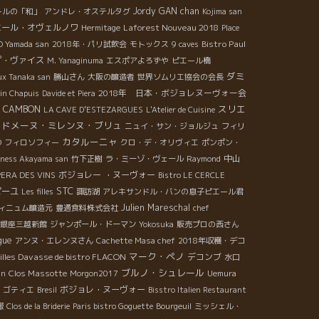
Jordy
GAN chan
ールの「和」
アンドレ・オステルタグ
Kojima san
エール・オヴェルノワ
Laforest Nouveau 2018
Hermitage
Place
Bistro Paul
 Yamada san
2018年・パリ試飲会
モトックス
9 caves
プ・ヴァイス
M. Yanaginuma
エスポアよろずや
ピエール橋
ダミ
ux Tanaka san
勝山さん
大阪の醸造者
世界ソムリエ協会の会長
2018年 日本・ボジョレヌーヴォー会
in Chapuis
Davide et Piera
スリエ
 CAMBON
LA CAVE D’ESTEZARGUES
L'Atelier de Cuisine
ドメーヌ・ミレンヌ・ブリュ
ニュイ・サン・ジョルジュ
フィリ
カタルーニャ
O
フィロソフィー
クロ・デ・オリヴィエ
ポンポン・
中山
hness Akayama san
竹下正樹
ラ・ミーゾ・ヴェール
Raymond
ボジョレー ・ヌーヴォー
PERA DES VINS
Bistro LE CERCLE
STC
ピーユ
Les filles
諏訪湖
アレキサンドル・バンの息子ピエール君
Julien Mareschal
ィニュム醸造元
豊通食料株式会社
chef
銀座三越新館
ジャンポール・ドーマン
Yokosuka
販売プロの西さん
gue
アンヌ・エレンヌさん
Cachette Masa chef
2018年収穫・デコ
マーク・ペノ
illes Davasse de bistro FLACON
デコンブ
水口
ブルノ・シュレール
Clos Massotte
in
Morgon2017
Uemura
ボジョレ・ヌーヴォー
・ゴティエ
Bresil
Bisstro Italien Restaurant
報
Clos de la Briderie
Paris bistro Goguette
Bourgeuil
ミッシェル・