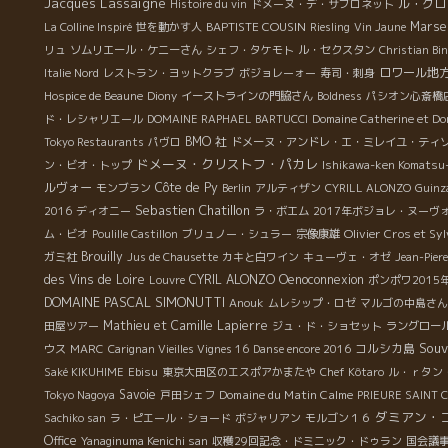
Jacques Lassaigne
ル・クロ
Histoire du vin
ドメーヌ・デ・サブロネット
BAPTISTE COUSIN
Marsei
La Colline Inspiré
世を動かす人
Riesling
Vin Jaune
リュ
ソムリエール・ケニーさん
シェフ・タケモト
ル・セクスタン
Christian Bi
ロワール地
Italie Nord
レストラン・ヨットクラブ
ボジョレーォー
寿司・刺身
Hospice de Beaune
Diony
イーストラインの門脇さん
Boldness
パシオン心斎橋
ド・レシャリエール
DOMAINE RAPHAEL BARTUCCI
Domaine Catherine et D
BMO 社
Tokyo Restaurants
パヴロ
ドメーヌ・アンドレ・エ・ミレイユ・ティ
ドメーヌ・クリストフ・パカレ
ン・ビオ・トップ
Ishikawa-ken Komatsu
ルヴォー
Côte de Py
モンブラン
Berlin
アルティザン
CYRILL ALONZO
Guinz
Sebastien Chatillon
2016
ディオニー
ラ・ボエム
2017年ボジョレ・ヌーヴ
Olivier Cros et Sy
ム・ビオ
Poulille Castillon
ブリュノー・シュラー
宗像康雄
Brouilly
ガミ社
Jus de Chausette
カキと白ワイン
キューヴェ・オゼ
Jean-Pier
des Vins de Loire
CYRIL ALONZO
Oenoconnexion
Louvre
ポンポワ2015
DOMAINE PASCAL SIMONUTTI
Anouk
ムレシップ・ロゼ
マルゴの中島さん
Mathieu et Camille Lapierre
田屋ツアー
ジュ・ド・ショセット
ラングロー
Souv
コルシカ島
ウス
MARC
Carignan Vieilles Vignes 16
Danse encore 2016
Saké KIKUHIME
Ebisu
東京大田区のエスポアかまたや
Chef Kôtaro
ル・ｒタン
Savoie
Domaine du Matin Calme
Tokyo Nagoya
戸田シェフ
PRIEURE SAINT 
ダミアン・
Sachiko san
ラ・ピエール・ショード
ボジャリアン
モルゴン１６
Office
Yanaginuma Kenichi san
収穫29回記念・ドミニック・ドゥラン
国会議