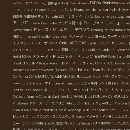
ESPOA Shinkawa
ーター「サンフォニー」試飲会2017年
Cyril Alonso
Beaujo
Domaine de la Sénèchalière
ロ
石川アキノリ
Camel
クリスト・パカレ
長由紀子さん
Domaine des Caprie
地場外
Ecrivain LIN
キンタ・ド・ナポル
ア・ツアー
Keke Descombe
アルザス見本市「レ・ヴァン・リベレ」
Comax
ドメーヌ・ジョルジュ・デコンブ
Biotop Wines
Henning
eclipse lunaire t
ドメーヌ・リショーム
Emmanuel Houillon Overnoy
カーヴ・フジ
訪湖
Oriol ARTIGAS
エリック・ド・スーザ
KM31
Sendai
アルノ・カッシーニ
静岡
2018
シュッ・・・・・ドゥラン
ディオニ社の玉城さん
中山さん
Brendan
ドメーヌ・ドミニック・ドゥラン
Hotel BOMA
石田克己
Paris 1er
カタ
ドメーヌ・デュ・マタン・カルム
Bresil
コンコルド
Rouge
Romain
Kirishima
Domaine Charlotte et Jean Baptiste Sénat
Normandie
Hoshino Resort
B
DOMAINE GERARD SCHUELLER
Confianza 2016
サント・ヴィクトワール
トー・ピュエッシュ・オ
Huitres et blanc
ジャニエール村
レンヌ村
Lilian BOS
Bistro Les Canons
シルヴァン・リショーム
ポルト
エドワール・ラフィット
DOMAINE DES FOULARDS ROUGES
Château Poupille Côtes de Castillon
Phylloxera
ドメーヌ・デ・カプリエ
Fête du Vin Nature
キューヴェ・パッショ
Marseilles
MANTOVA
C'est le Printemps 2016
Vendange 2018
シューディス
ビュイシエール
フランス・ゴンザルヴェス
Yaoyu
ドメーヌ・ド・モンカルメス
ニー・デシャン
Millésime Bio
銀座フレンチ
La Begou
バザス牛のウイリアムさん
加藤さん
高山南美さん
ピネル・デ・ブライ
ディナミタージュ
Repaire et Cart