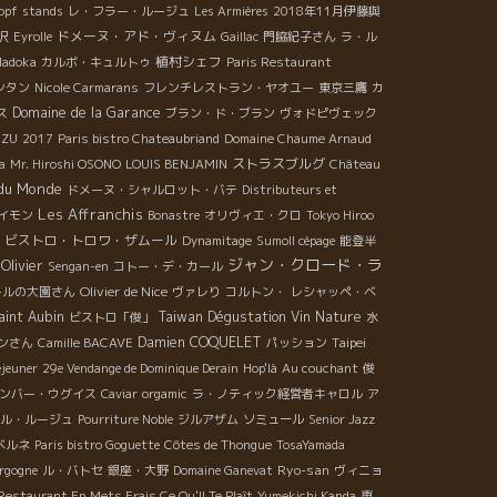
opf
stands
レ・フラー・ルージュ
Les Armières
2018年11月伊藤與
ドメーヌ・アド・ヴィヌム
沢
Eyrolle
Gaillac
門脇紀子さん
ラ・ル
植村シェフ
Madoka
カルボ・キュルトゥ
Paris Restaurant
ンタン
Nicole Carmarans
フレンチレストラン・ヤオユー
東京三鷹
カ
Domaine de la Garance
ス
ブラン・ド・ブラン
ヴォドピヴェック
UZU
2017
Paris bistro Chateaubriand
Domaine Chaume Arnaud
ストラスブルグ
a
Mr. Hiroshi OSONO
LOUIS BENJAMIN
Château
 du Monde
ドメーヌ・シャルロット・バテ
Distributeurs et
Les Affranchis
イモン
Bonastre
オリヴィエ・クロ
Tokyo Hiroo
ビストロ・トロワ・ザムール
Dynamitage
Sumoll cépage
能登半
ジャン・クロード・ラ
Olivier
Sengan-en
コトー・デ・カール
Olivier de Nice
ールの大園さん
ヴァレり
コルトン・
レシャッペ・ベ
aint Aubin
Taiwan Dégustation Vin Nature
ビストロ「俊」
水
Damien COQUELET
Taipei
ンさん
Camille BACAVE
パッション
éjeuner
29e Vendange de Dominique Derain
Hop'là
Au couchant
俊
ンバー・ウグイス
Caviar
orgamic
ラ・ノティック経営者キャロル
ア
ル・ルージュ
Pourriture Noble
ジルアザム
ソミュール
Senior Jazz
ベルネ
Paris bistro Goguette
Côtes de Thongue
TosaYamada
Ryo-san
rgogne
ル・バトセ
銀座・大野
Domaine Ganevat
ヴィニョ
Restaurant En Mets Frais Ce Qu'Il Te Plaît
Yumekichi Kanda
東