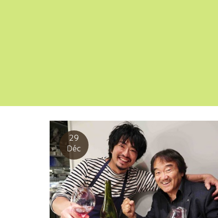
29
Déc