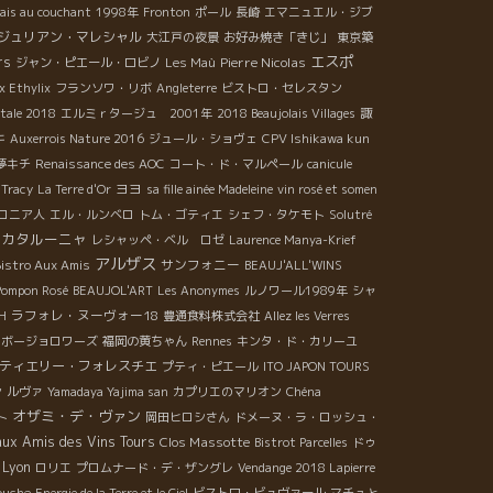
lais au couchant
1998年
Fronton
ポール
長崎
エマニュエル・ジブ
ジュリアン・マレシャル
大江戸の夜景
お好み焼き「きじ」
東京築
エスポ
rs
Pierre Nicolas
ジャン・ピエール・ロビノ
Les Maù
 Ethylix
フランソワ・リボ
Angleterre
ビストロ・セレスタン
otale 2018
エルミｒタージュ 2001年
2018 Beaujolais Villages
諏
キ
Auxerrois Nature 2016
ジュール・ショヴェ
CPV Ishikawa kun
夢キチ
Renaissance des AOC
コート・ド・マルペール
canicule
ヨヨ
 Tracy
La Terre d'Or
sa fille ainée Madeleine
vin rosé et somen
ロニア人
エル・ルンベロ
トム・ゴティエ
シェフ・タケモト
Solutré
カタルーニャ
レシャッペ・ベル ロゼ
Laurence Manya-Krief
アルザス
サンフォニー
istro Aux Amis
BEAUJ'ALL'WINS
Pompon Rosé
BEAUJOL'ART
Les Anonymes
ルノワール1989年
シャ
ラフォレ・ヌーヴォー18
CH
豊通食料株式会社
Allez les Verres
ボージョロワーズ
福岡の黄ちゃん
Rennes
キンタ・ド・カリーユ
ティエリー・フォレスチエ
プティ・ピエール
ITO JAPON TOURS
ン
ルヴァ
Yamadaya Yajima san
カプリエのマリオン
Chéna
オザミ・デ・ヴァン
ト
岡田ヒロシさん
ドメーヌ・ラ・ロッシュ・
aux Amis des Vins Tours
Clos Massotte
Bistrot Parcelles
ドゥ
Lyon
ロリエ
プロムナード・デ・ザングレ
Vendange 2018 Lapierre
ouche
Energie de la Terre et le Ciel
ビストロ・ビュヴァール
マチュと