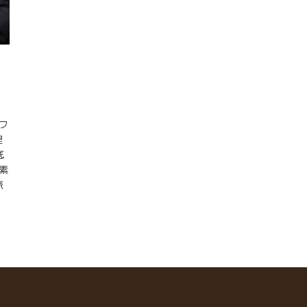
フ
理
底
素
派
み
確
凄
ッ
派
尾
な
は