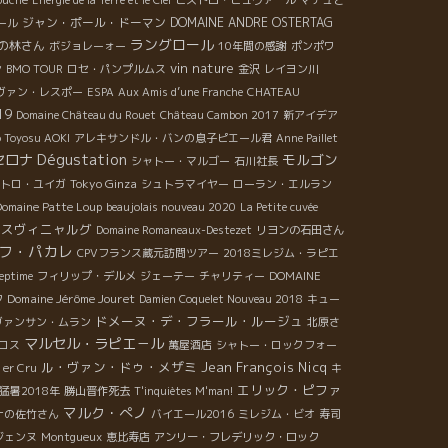
ジャン・ポール・ドーマン
DOMAINE ANDRE OSTERTAG
ール
ラングロール
の林さん
ボジョレーォー
10年間の感謝
ポンポワ
vin nature
ン
BMO TOUR
ロセ・パンプルムス
金沢
レイヨン川
ヴァン・レスポー
ESPA
Aux Amis d’une Franche
CHATEAU
19
Domaine Château du Rouet
Château Cambon 2017
新アイデア
o Toyosu AOKI
アレキサンドル・バンの息子ピエール君
Anne Paillet
Dégustation
セロナ
モルゴン
シャトー・マルゴー
石川社長
Tokyo Ginza
トロ・ユイガ
シュトラマイヤー
ローラン・エルラン
omaine Patte Loup
beaujolais nouveau 2020
La Petite cuvée
スヴィニャルグ
Domaine Romaneaux-Destezet
リヨンの石田さん
フ・パカレ
CPVフランス蔵元訪問ツアー
2018ミレジム・ラピエ
eptime
フィリップ・デルメ
ジェーテー
チャリティー
DOMAINE
Domaine Jérôme Jouret
フ
Damien Coquelet Nouveau 2018
キュー
ドメーヌ・デ・フラール・ルージュ
ヴァンサン・ムラン
北原さ
マルセル・ラピエ－ル
ロス
萬屋酒店
シャトー・ロックフォー
ル・ヴァン・ドゥ・メザミ
Jean François Nicq
1er Cru
キ
エリック・ピファ
猛暑2018年
勝山晋作死去
T'inquiètes M'man!
マルク・ぺノ
ナの佐竹さん
バイエール2016
ミレジム・ビオ
寿司
ジェンヌ
Montgueux
恵比寿店
アンリー・フレデリック・ロック