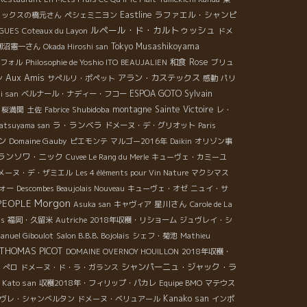
Eastline
ラファエル・シャンピ
リックスの橋元さん
ペシェミニヨン
ルペール・ド・カルトゥッシュ
RGUES
Coteaux du Layon
ドメ
Tokyo Musashikoyama
柳沼憲一さん
Okada Hiroshi san
和食
Rose
フォル
Philosophie de Yoshio ITO
BEAUJALIEN
ブリュ
Aux Amis
アラン・カステックス
ン
サぺルリ・ポペット
感動
パリ
ESPOA GOTO
Sylvain
i san
ベルナール・ナディー・フコー
Shubidoba
montagne Sainte Victoire
桜満開
土佐
Fabrice
レ・
ラ・ランベラ
atsuyama san
ドメーヌ・デ・グリオット
Paris
ン
Domaine Gauby
ピエモンテ
マルゴー2016年
Daikin
オリゾン事
ランソワ・ニック
Cuvee Le Rang du Merle
キューヴェ・カミーユ
メーヌ・デ・ザミエル
Les 4 éléments pour Vin Nature
マクシマス
ヴォー
Descombes Beaujolais Nouveau
キューヴェ・オゼ
ニュイ・サ
Morgon
PEOPLE
星川さん
Asuka san
キャヴィア
Carole de La
is
福岡・久留米
Autriche
2018年収穫・リショーム
ジュヴレイ・シ
nuel Giboulot
Salon B.B.B. Bojolais
シェフ・菊池
Mathieu
THOMAS PICOT
DOMAINE OVERNOY HOUILLON
2018年収穫・
シャンパーニュ・ジャック・ラ
・ぺロ
ドメーヌ・ド・ラ・ガランス
Kato san
収穫2018年・フィリップ・パカレ
Equipe BMO
マテウス
Kanako san
ヴレ・シャンべルタン
ドメーヌ・ベリュアール
インポ