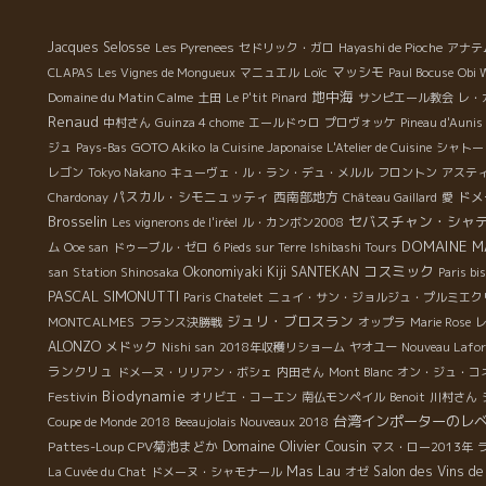
ろ
ク
Jacques Selosse
Les Pyrenees
セドリック・ガロ
Hayashi de Pioche
アナテ
ま
Loïc
マッシモ
CLAPAS
Les Vignes de Mongueux
マニュエル
Paul Bocuse
Obi 
自
地中海
Domaine du Matin Calme
土田
Le P'tit Pinard
サンピエール教会
レ・
ら
Renaud
中村さん
Guinza 4 chome
エールドゥロ
プロヴォッケ
Pineau d'Aunis
ん
GOTO Akiko
ジュ
Pays-Bas
la Cuisine Japonaise
L'Atelier de Cuisine
シャトー
ま
レゴン
Tokyo Nakano
キューヴェ・ル・ラン・デュ・メルル
フロントン
アステ
美
パスカル・シモニュッティ
西南部地方
ドメ
Chardonay
Château Gaillard
愛
Brosselin
セバスチャン・シャ
Les vignerons de l'iréel
ル・カンボン2008
DOMAINE M
ム
Ooe san
ドゥーブル・ゼロ
6 Pieds sur Terre
Ishibashi Tours
コスミック
Okonomiyaki Kiji SANTEKAN
san
Station Shinosaka
Paris bi
PASCAL SIMONUTTI
Paris Chatelet
ニュイ・サン・ジョルジュ・プルミエク
ジュリ・ブロスラン
MONTCALMES
フランス決勝戦
オップラ
Marie Rose
ALONZO
メドック
Nishi san
2018年収穫リショーム
ヤオユー
Nouveau Lafo
ランクリュ
ドメーヌ・リリアン・ボシェ
内田さん
Mont Blanc
オン・ジュ・コ
Biodynamie
Festivin
オリビエ・コーエン
南仏モンペイル
Benoit
川村さん
台湾インポーターのレ
Coupe de Monde 2018
Beeaujolais Nouveaux 2018
Domaine Olivier Cousin
Pattes-Loup
CPV菊池まどか
マス・ロー2013年
Mas Lau
Salon des Vins de
La Cuvée du Chat
ドメーヌ・シャモナール
オゼ