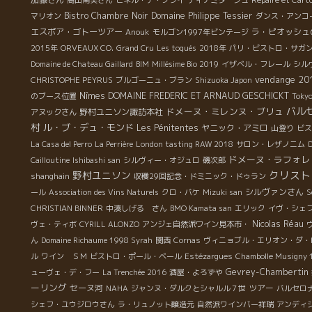
Bistro Chambre Noir
Domaine Philippe Tessier
マリオン
ダンス・アンコ
エスポア・ゴトーツアー
ラ・ピオッシュ
Anouk
モルゴン1997年ビンテージ
2015年
ORVEAUX CO.
Grand Cru
Les toqués
2018年
パリ・ビストロ・サガ
Domaine de Chateau Gaillard
BIM
Millésime Bio 2019
イザベル・フレール
シル
vendange 20
CHRISTOPHE PEYRUS
ブルゴーニュ・ブラン
Shizuoka Japon
Nîmes
DOMAINE FREDERIC ET ARNAUD GESCHICKT
のブース位置
Toky
バル
ドメーヌ・ミレンヌ・ブリュ
野村ユニソン諏訪本社
アヌックさん
村
ル・ブ・デュ・モンド
Les Pénitentes
ヤニック・アミロ
山登り
ビス
La Casa del Perro
La Perrière
London tasting RAW 2018
サロン・レザノニム
D
ドメーヌ・ラフォレ
Cailloutine
Ishibashi san
シルヴィー・オジュロ
磯次郎
クリスト
野村ユニソン
shanghain
収穫29回記念・ドミニック・ドゥラン
シルヴァンさん
ール
Association des Vins Naturels
クロ・バケ
Mizuki san
S
CHRISTIAN BINNER
中湊しげる さん
BMO Kamata san
エリック
イヴ・シェ
Nicolas Réau
ヴェ・ティボ
CYRILL ALONZO
アンジェ自然派ワイン見本市・
ん
Domaine Richaume 1998 Syrah
関西
Cornas
ヴィニョブル・エリオン・ダ・
ル
ワイン ＳＭ
ビストロ・ポール・ベール
Estézargues
Chambolle Musigny 
Gevrey-Chambertin
ューヴェ・デ・フー
La Trenchée 2016
酒屋・よろずや
ーリング
セーヌ河
ツアー
NAHA
ジャンヌ・ダルクとシャルル７世
バルセロ
シェフ・ユウジロウさん
ラ・リュノット醸造元
自然派ワインバー祥瑞
アンディ