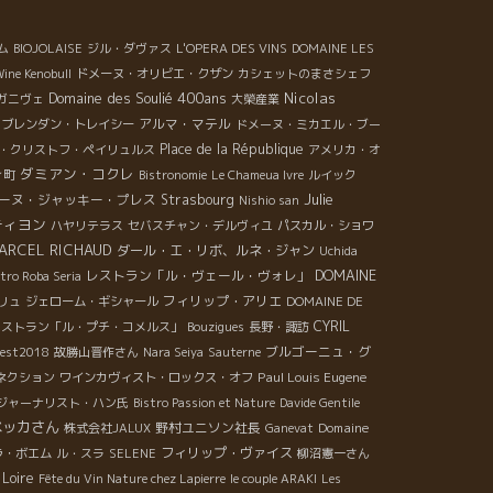
ム
BIOJOLAISE
ジル・ダヴァス
L'OPERA DES VINS
DOMAINE LES
Wine Kenobull
ドメーヌ・オリビエ・クザン
カシェットのまさシェフ
Domaine des Soulié 400ans
Nicolas
ガニヴェ
大榮産業
アルマ・マテル
ブレンダン・トレイシー
ドメーヌ・ミカエル・ブー
Place de la République
・クリストフ・ペイリュルス
アメリカ・オ
ダミアン・コクレ
ィ町
Bistronomie
Le Chameua Ivre
ルイック
Julie
ーヌ・ジャッキー・プレス
Strasbourg
Nishio san
ティヨン
ハヤリテラス
セバスチャン・デルヴィユ
パスカル・ショワ
ARCEL RICHAUD
ダール・エ・リボ、ルネ・ジャン
Uchida
DOMAINE
レストラン「ル・ヴェール・ヴォレ」
stro Roba Seria
フィリップ・アリエ
リュ
ジェローム・ギシャール
DOMAINE DE
CYRIL
レストラン「ル・プチ・コメルス」
Bouzigues
長野・諏訪
ブルゴーニュ・グ
rest2018
故勝山晋作さん
Nara Seiya
Sauterne
Paul Louis Eugene
ネクション
ワインカヴィスト・ロックス・オフ
ジャーナリスト・ハン氏
Bistro Passion et Nature
Davide Gentile
ベッカさん
野村ユニソン社長
Domaine
株式会社JALUX
Ganevat
フィリップ・ヴァイス
ラ・ボエム
ル・スラ
SELENE
柳沼憲一さん
 Loire
Fête du Vin Nature chez Lapierre
le couple ARAKI
Les