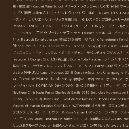
Corbieres
京・築地場外
Kurumé Wine School
ドメーヌ・レグリエール
オー
Julien Altaber
エ
パリ観光
サントヴィクトワール山
LA CAVE D’ESTEZA
ーヌ・ド・レグリエール
オーリック濱田社長
・ G
レストランプロデューサーの
クローズ・エルミタージュ
DOMAINE ANDRE ET MIREILLE TISSOT
レルヴ・
エドゥワール・ラフィット
ノー・シュラー
Loucate
シャルドネ・ペティア
ITO Yoshio
14区
Bistro de Komatsuya san
桜島2016
調布
Yanaginuma Kenich
Richeaume
ブルイイ2013
Eric
サンシニャン
リヨンの石田シェフ
KOMEZAWA
ヴィニュロン・ドゥ・リレエル
ドメーヌ・ジャン・モペルチュイ
CPVメンバー
K
ジャジャキスタ
restaurent Georges Cinq
ピレネ山脈
L'Ecume
Toda President
ジャンフ
務局
ジュラ・サヴォワ
レストラン「フルー・ド・タン」
Carbo Culte
Champagne
Bistro MARUGO
Lapalu Nouveau 2018
Domaine Geschickt
ド
Domaine Marcel Lapierre
Aki
寺田本家の日本酒
2018 ボジョレヌー
DOMAINE GEORGES DESCOMBES
エリアン・ダロス
ン・ジョルジュ
Nautique
Christophe Pueyo
Charles de Gaulle
2018 Beaujolais Nouveaux part
ャンベルタン2015年
Rosé Lundi
Event du Vin Nature au Japon
Domaine Emma
Chef Kouki WATANABE
Vergnes et Marion Kergines
オペラ
チーズフォンデュ
デコンブ
ビストロ・ラ・レガラード
Yvon Metras
レストラン ラ・カサ・デル
セーニュ
Vin Jaune
Château Plaisance
TRIPLE A
山田屋の矢島さん
Libourne
アシニャン村
サカガミグループ
Aveyron
長崎の大坪さん
Marc Penavayre
ジュ