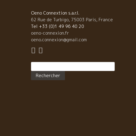
嬉しい限り。 また、大阪に来た時は是非寄りたいとこ
が一つ増えました。 今夜は偶然にフェイスブッ
Oeno Connextion s.a.r.l.
仲間の中村さん、こんな素晴らしい人に逢う事ができ
62 Rue de Turbigo, 75003 Paris, France
した。 大変な自然派ワイン愛好家。日本中の至る所で
Tel +33 (0)1 49 96 40 20
然派ワインが飲める場に顔をだしてる凄い人。 前々か
oeno-connexion.fr
お逢いしたいな、とお互いに云っていたいあたら、な
oeno.connexion@gmail.com
と今夜偶然に実現しました。 ワインが引き寄せてくれ
した。有難う。 グシテを出てチョット歩くとこんな
しい大阪の夜景
Rechercher :