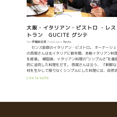
大阪・イタリアン・ビストロ ・レス
トラン GUCITE グシテ
Par
伊藤與志男
Publié dans
Resto
センス抜群のイタリアン・ビストロ。 オーナーシェ
の西尾さんは北イタリアに数年間、本格イタリアン料
を修業。 帰国後、イタリアン料理の“シンプルさ”を徹
的に追究した料理をだす。 西尾さんは云う、 『新鮮な
材を生かして限りなくシンプルにした料理には、自然
ワインしか合わなくなってしまった。』 カウンターの
Lire la suite
の席、すべて一人で料理、サービスを完了している。 
かに料理は、シンプルで美味しい！ ワインの品揃えが
い！ 西尾さんの話しを聞きながら、トビ
キリ美味しいイタリアンをつまみながら美味しい自然
ワインが飲める。 非常に心地よい空間。 最後にでる西
さん特性のトリフ細パスタは抜群に美味しい！！ こん
美味しいものを食べながら、こんな自然派が飲めると