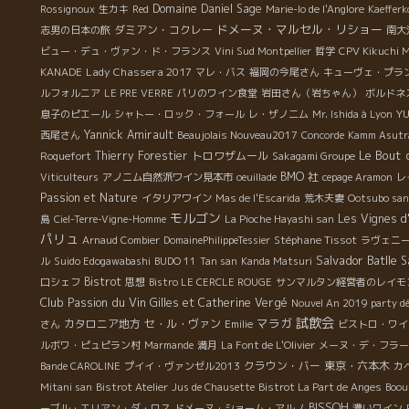
Domaine Daniel Sage
Rossignoux
生カキ
Red
Marie-lo de l'Anglore
Kaefferk
ドメーヌ・マルセル・リショー
ダミアン・コクレー
志男の日本の旅
南大
ビュー・デュ・ヴァン・ド・フランス
Vini Sud Montpellier
哲学
CPV Kikuchi 
Lady Chassera 2017
KANADE
マレ・バス
福岡の今尾さん
キューヴェ・プラ
ルフォルニア
LE PRE VERRE
パリのワイン食堂
岩田さん（岩ちゃん）
ボルドネ
Y
息子のピエール
シャトー・ロック・フォール
レ・ザノ二ム
Mr. Ishida à Lyon
Yannick Amirault
西尾さん
Beaujolais Nouveau2017
Concorde
Kamm Asutr
Le Bout
Thierry Forestier
トロワザムール
Roquefort
Sakagami Groupe
BMO 社
Viticulteurs
アノニム自然派ワイン見本市
oeuillade
cepage Aramon
レ
Passion et Nature
イタリアワイン
Mas de l'Escarida
荒木夫妻
Ootsubo san
モルゴン
Les Vignes d'
島
Ciel-Terre-Vigne-Homme
La Pioche Hayashi san
パリュ
Stéphane Tissot
Arnaud Combier
DomainePhilippeTessier
ラヴェニ
Salvador Batlle
S
ル
Suido Edogawabashi
BUDO 11
Tan san
Kanda Matsuri
Bistrot
口シェフ
思想
Bistro LE CERCLE ROUGE
サンマルタン経営者のレイモ
Club Passion du Vin
Gilles et Catherine Vergé
Nouvel An 2019 party d
試飲会
マラガ
カタロニア地方
セ・ル・ヴァン
さん
Emilie
ビストロ・ワイ
ルボワ・ピュピラン村
Marmande
満月
La Font de L'Olivier
メーヌ・デ・フラー
クラウン・バー
東京・六本木
Bande CAROLINE
プイイ・ヴァンゼル2013
カ
Mitani san
Bistrot Atelier
Jus de Chausette
Bistrot La Part de Anges
Boou
BISSOH
ーブル・エリアン・ダ・ロス
ドメーヌ・ショーム・アルノ
濃いワイン