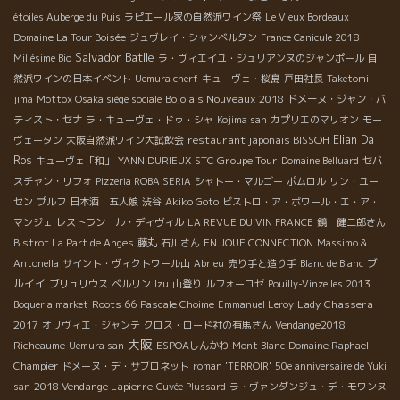
étoiles Auberge du Puis
ラピエール家の自然派ワイン祭
Le Vieux Bordeaux
Domaine La Tour Boisée
ジュヴレイ・シャンベルタン
France Canicule 2018
Salvador Batlle
Millésime Bio
ラ・ヴィエイユ・ジュリアンヌのジャンポール
自
然派ワインの日本イベント
Uemura cherf
キューヴェ・桜島
戸田社長
Taketomi
Bojolais Nouveaux 2018
jima
Mottox Osaka siège sociale
ドメーヌ・ジャン・バ
ティスト・セナ
ラ・キューヴェ・ドゥ・シャ
Kojima san
カプリエのマリオン
モー
restaurant japonais BISSOH
Elian Da
ヴェータン
大阪自然派ワイン大試飲会
Ros
STC Groupe Tour
キューヴェ「和」
YANN DURIEUX
Domaine Belluard
セバ
スチャン・リフォ
Pizzeria ROBA SERIA
シャトー・マルゴー
ポムロル
リン・ユー
セン
プルフ
日本酒 五人娘
渋谷
Akiko Goto
ビストロ・ア・ボワール・エ・ア・
マンジェ
レストラン ル・ディヴィル
LA REVUE DU VIN FRANCE
鏡 健二郎さん
Bistrot La Part de Anges
藤丸
石川さん
EN JOUE CONNECTION
Massimo &
ブ
Antonella
サイント・ヴィクトワール山
Abrieu
売り手と造り手
Blanc de Blanc
ルイイ
ブリュリウス
ベルリン
Izu
山登り
ルフォーロゼ
Pouilly-Vinzelles 2013
Roots 66
Lady Chassera
Boqueria market
Pascale Choime
Emmanuel Leroy
2017
オリヴィエ・ジャンテ
クロス・ロード社の有馬さん
Vendange2018
大阪
Richeaume
Uemura san
ESPOAしんかわ
Mont Blanc
Domaine Raphael
Champier
ドメーヌ・デ・サブロネット
roman 'TERROIR'
50e anniversaire de Yuki
2018 Vendange Lapierre
san
Cuvée Plussard
ラ・ヴァンダンジュ・デ・モワンヌ