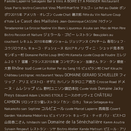
Famille Lapierre
Sakagami
Bar à Vins A BOIRE ET A MANGER
Restaurant
Montmartre
Paris bistro Coinstot Vino
Soya
マルゴー
Le Pet au Diable
ポン
ポワ2015年
アメリカ・オレゴン
Cuvée Chat
磯次郎
Fête du Vin Nature
Coup
Le Casot des Mailloles
d'folie
Jean-Dominique CASSINI
76ヴァン
Teradanonke
La Grosse Nadine Vin Blanc Liquoreux
Asuka san
Mas de Mon Père
ジェラール・ゴビー
Bistro Passion et Nature
レストラン
Beaujolais au
couchant
レキュム
2018年収穫リショーム
ジュリアンヌ
CPVチーム
寿司シェフ・
ヴィニ・シュッド見本市
ユウジロウさん
キョーコ・デュシェーヌ
石川アキノリ
モンギュー村
Domaine Patte Loup
BMO Mr.Kamata
cuvée Coup de Foudre
ミレジ
ム２０１７
猛暑・フランス2018年夏
コンセプション・加藤さん
タン・タン
銀座・
Rhône sud
大野
Cuveé Le Rollier
Fer du Sang 16
ピュピラン村
Chef Kikuchi
DOMAINE GERARD SCHUELLER
フィ
Château Lestignac
restaurant Yaoyu
ドメ
リップ・アリエ
カタロニア地方
ビストロ・オザミ
カバノン
Crosse Road
ーヌ・ムレシップ
野村ユニソン諏訪本社
Domaine Jacky
ビム
Cuvée Voilà
Preys
CHÂTEAU
Edouard Adam
L'AUNIS ETOILE
ニースのオリヴィエ
CAMBON
ジロンナ三ツ星レストラン「カン・ロカ」
Tokyo Setagaya-ku
コルビエール
西南部
Nakamoto san
Septime
cuvée Marcel Lapierre
Covert
Garden
Yokohama Midori-ku
ビュイソナント
キューヴェ・ティボ
パリ・ビストロ
Domaine de la Sénèchalière
山田恭二さん
Ishibashi san
Kamm Asutra
Syivain Respaut
レストラン・ソヤ
Bistro Atelier
Kanda Matsuri
ピエール・アリ