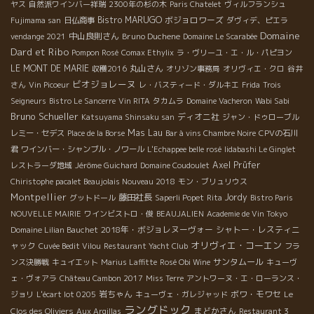
ヤス
自然派ワインバー祥瑞
2300年の杉の木
Paris Chatelet
ヴィルフランシュ
Bistro MARUGO
ボジョロワーズ
Fujimama san
日仏商事
ダヴィデ、ピエラ
Domaine
中山良則さん
Bruno Duchene
vendange 2021
Domaine Le Scarabée
Dard et Ribo
Pompon Rosé
Comax Ethylix
ラ・ヴリーユ・エ・ル・パピヨン
LE MONT DE MARIE
丸山さん
収穫2016
オリゾン事務局
オリヴィエ・クロ
谷井
ビオジョレーヌ
さん
Vin Picoeur
レ・バスティード・ダルキエ
Frida
Trois
Seigneurs
Bistro Le Sancerre
Vin RITA
タカムラ
Domaine Vacheron
Wabi Sabi
Bruno Schueller
ディオニ社
Katsuyama Shinsaku san
ジャン・ドゥローブル
Mas Lau
レミー・セデス
Place de la Borse
Bar à vins Chambre Noire
CPVの石川
君
ワインバー・シャンブル・ノワール
L'Echappee belle rosé
Iidabashi Le Ginglet
Axel Prüfer
レストラーダ地域
Jérôme Guichard
Domaine Coudoulet
Chiristophe pacalet Beaujolais Nouveau 2018
モン・ブリュリウス
Montpellier
藤田社長
Jordy
グットドール
Saperli Popet
Rita
Bistro Paris
NOUVELLE MAIRIE
ワインビストロ・俊
BEAUJALIEN
Academie de Vin Tokyo
2018年・ボジョレヌーヴォー
シャトー・レスティニ
Domaine Lilian Bauchet
オリヴィエ・コーエン
ャック
Cuvée Bedit Vilou
Restaurant Yacht Club
フラ
サンタムール
ンス決勝戦
キュイエット
Marius Laffitte
Rosé Obi Wine
キューヴ
ェ・ヴォアラ
Château Cambon 2017
Miss Terre
アントワーヌ・エ・ローランス・
岩ちゃん
ボワ・モワセ
ジョリ
L'écart lot 0205
キューヴェ・ガレジャッド
Le
ラングドック
まどかさん
Clos des Oliviers
Aux Argillas
Restaurant 3