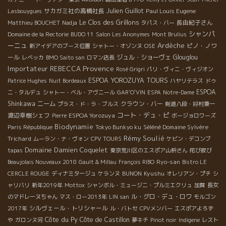
サカガミ社の高橋社長
Julien Guillot
Paul Louis Eugene
Lasbouygues
Le Clos des Grillons
長由紀子さん
Matthieu BOUCHET
Nadja
タパス・バー
シャンパ
Domaine de la Rectorie
BUDO 11
Salon Les Anonymes
Mont Brulius
ーニュ
Ardèche
ピノ・ノワ
新アイデアのブース位置
シャトー・オゾンヌ
OSE
ール
ジュル・ショーヴェ
Glouglou
レベッカ
BMO Saito san
ロマン店長
Provence
Importateur REBECCA
Rosé Grigri
パリ・ヴィニ・ヴィジオン
ESPOA YOROZUYA TOURS
Patrice Hughes
Nuit Bordeaux
ハヤリテラス
ドゥ
ESPOA
ニ・タルデュ
シャトー・ベル・アヴニール
GAR'O'VIN
ESPA
Notre-Dame
Shinkawa
ニーム
クラウン・バー
プラス・ド・ラ・ブルス
剣道八段・好村兼一
コート・デュ・ピ
渡辺幸樹シェフ
ESPOA Yorozuya
Pierre
ボージョロワーズ
Biodynamie
Séléné Domaine Sylvère
Paris République
Tokyo Bunkyo ku
Rémy Soulié
Trichard
ムーラン・ナ・ヴォン
CPV TOURS
ケビン・デコンブ
Domaine Damien Coquelet
tapas
東京荒川区のエスポア山枡さん
侘び寂び
Ryo-san
Beaujolais Nouveaux 2018
Gault & Millau
François RIBO
Bistro LE
Kyushu
CERCLE ROUGE
ディナミタージュ
ケランヌ
BUNON
オレリアン・プチ
シ
ャリバリ
新年2019年
Mottox
シャンボル・ミュージニ・プルミエクリュ
加賀
長女
ル・グロ・デュ・ロワ
のマドレーヌちゃん
マス・ロー2013年
LIN san
モルゴン
シルヴェール・トリシャール
2017年
ル・バトセ
CPVメンバー
エスポアよろず
Côte du Py
Côte de Castillon
や
ガロンヌ河
夢キチ
Pinot noir
Indigene
レスト