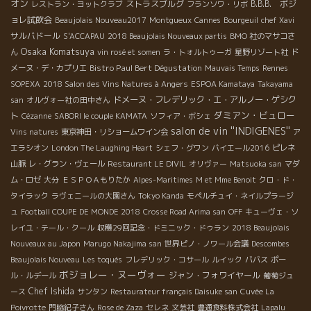
オン
ストラスブルグ
B.B.B. ボジ
レストラン・ヨットクラブ
フランソワ・リボ
ョレ試飲会
Beaujolais Nouveau2017
Montgueux
Cannes
Bourgeuil
chef Xavi
サルバドール
S'ACCAPAU
2018 Beaujolais Nouveaux partis
BMO 社のマサコさ
Osaka Komatsuya
ん
vin rosé et somen
ラ・トォルトゥーガ
星野リゾート社
ド
Bistro Paul Bert Dégustation
メーヌ・デ・カプリエ
Mauvais Temps
Rennes
SOPEXA
2018 Salon des Vins Natures à Angers
ESPOA Kamataya
Takayama
ドメーヌ・フレデリック・エ・アルノー・ゲシク
san
オルヴォー社の田中さん
ダミアン・ビュロー
ト
Cézanne
SABORI le couple KAMATA
ソフィア・ボシェ
salon de vin ''INDIGENES''
Vins natures
東京神田・リショームワイン会
ア
エラシオン
London The Laughing Heart
シェフ・グワン
バイエール2016
ピレネ
山脈
レ・グラン・ヴェール
Restaurant LE DIVIL
オリヴァー
Matsuoka san
マダ
ム・ロゼ
大分
ＥＳＰＯＡもりたか
Alpes-Maritimes
M et Mme Benoit
クロ・ド・
タイラック
ラヴェニールの大園さん
Tokyo Kanda
モペルチュイ・ネイルプラージ
ュ
Football COUPE DE MONDE 2018
Crosse Road Arima san
OFF
キューヴェ・ソ
レイユ・テール・クール
収穫29回記念・ドミニック・ドゥラン
2018 Beaujolais
Nouveaux au Japon
Marugo Nakajima san
世界ピノ・ノワール会議
Descombes
Beaujolais Nouveau
Les toqués
フレデリック・コサール
ルイック
ババス
ポー
ボジョレー・ヌーヴォー
ジャン・フォワイヤール
ル・ルデール
葡萄ジュ
Chef Ishida
ース
サンタン
Restaurateur français Daisuke san
Cuvée La
Poivrotte
門脇紀子さん
Rose de Zaza
セレネ
文芸社
豊通食料株式会社
Lapalu