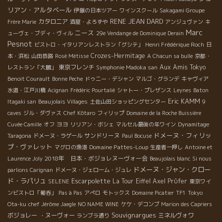
リアン・アルタベール
伊藤の日本ツアー
ワインスクール
Sakagami Groupe
RENE JEAN DARD
カタロニア
Frère Marie
酒屋・よろずや
アンジュヴァン
キ
Marc
ニース
ューヴェ・ブディ・ヴィル
29e Vendange de Dominique Derain
Pesnot
ビストロ・イタリアンレストラン「グシテ」
Henri Frédérique Roch
日
Crozes-Hermitage
本・浜松
山田恭路
Rosé Métisse
A Chacun sa bulle
京都・
東京フレンチ
Aux Amis Tokyo
レストラン「大鵬」
Symphonie Madoka san
Benoit Courault
Bonne Peche
ドゥニー・デシャン
マルゴ・グランデ
キャヴィア
水道・江戸川橋
Acignan
Frédéric Pourtalié
シャトー・プレザンス
Leynes
Baton
Eric KAMM
Itagaki san
Beaujolais Villages
土佐山田ショッピングセンター
9
caves
ジル・ダヴァス
Chef Kôtaro
フィリップ
Domaine de la Roche Buissière
ヨヨ
Cuvée Camille
オフ
リリアン・ボシェ
マルセル最後の年ワイン
Dynamitage
ドメーヌ・フィリッ
サンドリーヌ
Taragona
ドメーヌ・ラゲール
Paul Bocuse
プ・ヴァレット
Domaine Pattes-Loup
マグロの漁港
生産者一押し
Antoine et
2018年 日本・ボジョレヌーヴォー会
Laurence Joly
Beaujolais blanc
Si nous
ドメーヌ・ジャン・クロー
parlions Carignan
ドメーヌ・ジェローム・ジュレ
ド・ラパリュ
Escarpolette
La Tour Eiffel
Axel Prϋfer
SELENE
東京ワイ
ンビストロ「葡呑」
Pas à Pas
アぺロ
モトックス
Domaine Picatier
TF1
Tokyo
Ota-ku
chef Jérôme Jaegle
NO NAME WINE
ケケ・デコンブ
Marion des Capriers
Souvignargues
ボジョレー ・ヌーヴォー
ミネルヴォワ
ランブラ通り