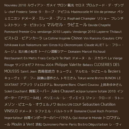
Nouveau 2018
ルヴィアン・ガメイ
サロン
観光
セロス
プロムナード・デ・ザング
Seine
レ
chef Frederic
ラ・カーブ・アピコル
Madmoiselle M
Vin de primeur
ペシ
ドメーヌ・ミレーヌ・ブリュ
Raphael Champier
ェミニヨン
リショー
フレンチ
マルセル・ラピエ－ル
レストラン・ラ・ピヨッシュ
Davide Chapelle
Pommard Premier Cru
vendange 2018 Lapalu
Vendange 2018 Lapierre
Thibaut
ビストロ・ビアンカーラ
Chinon
Vin Raisins Gaulois
La Colline Inspirée
CPV
Ishikawa kun
Nakamura san
Ginza Kiji Okonomiyaki
Claude ALIET
レ・フラー・
ルージュ
石川県小松市
トーハン酒販ツアー
Domaien Marcel Richaud
Restaurant En Mets Frais Ce Qu'Il Te Plaît
ドメーヌ・ル・スカラベ
La Vierge
Philippe Valette
CLOSERIES DES
Rouge
サンジョゼフ
Pitrou 2004
Babass
MOUSSIS
西南部地方
Beziers
Saint Jean
キューヴェ マルセル・ラピエール
キューヴェ・デ・フー
故勝山晋作さん
トモミさん
Tokyo wine Bistro BUNON
LE
SEXTANT
アブリウ
ジェロボアム
Bourgone Blanc
Chant Coucou
上田あゆみさん
質販スーパー
Jules Chauvet
Soleil Couchant
eclipse lunaire totale 2018
イン
ポーター「アヴニール社」
ペリエール・レ・ヴィエイユ
ジャン・クロード・ラトー
Sebastien Chatillon
メゾン・ピエール・オヴェルノワ
Bistro UN COUP
VINISUD
ドメーヌ・ラファエル・バルトゥッチ
Domaine Clusel Roch
Fronton
トロワザム
Importateur
台湾インポーターのバーバラさん
Qui évolue le Monde
−ル
Moulin à Vent
浜松
Quinonero Pierre
Paris Bistro Dégustation
レ・ヴィ