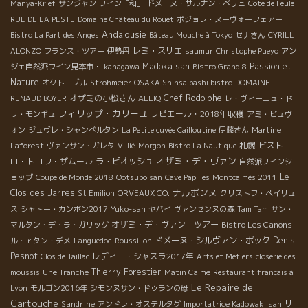
Manya-Krief
サンジャン
ワイン「和」
ドメーヌ・サルナン・ベリュ
Côte de Feule
RUE DE LA PESTE
Domaine Château du Rouet
ボジョレ・ヌーヴォーフェアー
Andalousie
Bistro La Part des Anges
Bâteau Mouche à Tokyo
セナさん
CYRILL
レミ・スリエ
ALONZO
フランス・ツアー
伊勢丹
saumur
Christophe Pueyo
アン
Madoka san
Passion et
ジェ自然派ワイン見本市・
kanagawa
Bistro Grand 8
Nature
オクトーブル
Strohmeier
OSAKA Shinsaibashi bistro
DOMAINE
オザミの小松さん
Chef Rodolphe
RENAUD BOYER
ALLIQ
レ・ヴィーニュ・ド
フィリップ・カリーユ
ラピエール・2018年収穫
ゥ・モンギュ
アミ・ビュヴ
ォン
ジュヴレ・シャンべルタン
La Petite cuvée Cailloutine
伊藤さん
Martine
札幌
ビスト
Laforest
ヴァンサン・ガレタ
Villié-Morgon
Bistro La Nautique
オザミ・デ・ヴァン
ロ・トロワ・ザムール
ラ・ピオッシュ
自然派ワインシ
Le
ョップ
Coupe de Monde 2018
Ootsubo san
Cave Papilles
Montcalmès 2011
ナルボンヌ
Clos des Jarres
St Emilion
ORVEAUX CO.
クリストフ・ペイリュ
ス
シャトー・カンボン2017
Yuko-san
ヤバイ
ヴァンセンヌの森
Tam Tam
サン・
オザミ・デ・ヴァン ツアー
Bistro Les Canons
マルタン・デ・ラ・ガリッグ
ドメーヌ・シルヴァン・ボック
Denis
ル・ｒタン・デメ
Languedoc-Roussillon
Pesnot
レディー・シャスラ2017年
Clos de Taillac
Arts et Metiers
closerie des
Thierry Forestier
moussis
Une Tranche
Matin Calme
Restaurant français à
Le Repaire de
Lyon
モルゴン2016年
シモンヌサン・ドゥランの母
Cartouche
Sandrine
リ
アンドレ・オステルタグ
Importatrice Kadowaki san