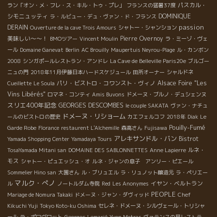
パスカル・
ラン「オン・メ・フレ・ス・キル・トゥ・プレ」
フランスの猛暑37度
シモニュッティ
DOMINIQUE
ラ・ルビュー・デュ・ヴァン・ド・フランス
passion
DERAIN
Ouverture de la cave Trois Amours
シャトー・シャンション
美味しい～～！
Pierre Overnoy
BMOツアー
Vincent Moulin
ラ・ミーゾ・ヴェ
ール
Domaine Ganevat
Berlin
AC Brouilly
Maupertuis Neyrou-Plage
ル・カンボン
2008
シンガポールレストラン・アンドレ
La Cave de Belleville Paris20e
ブルゴー
ニュの門
2018年11月伊藤日本ハードスケジュール
田所オーナー
シャルドネ
パリ・ビストロ・コワンスト・ヴィノ
Alsace Foire "Les
Cueillette
Le Soula
Vins Libérés"
ロマネ・コンティ
Amis Buvons
ドメーヌ・ブルノ・デュシェンヌ
スリエ400年記念
GEORGES DESCOMBES
le couple SAKATA
ヴァン・ナチュ
ドメーヌ・リショーム
ールのビストロの歴史
カエフェルコフ
2018年
Diak
Le
Pouilly-Fumé
Garde Robe
Florance
restaurent L'Alchemille
森高さん
Fujisawa
アレキサンドル・バン
Bistrot
Yamada Shopping Center
Yamadaya Tours
ルネ・
TosaYamada Mitani san
DOMAINE DES SABLONNETTES
Anne Lapierre
モス
シャトー・ピュエッシュ・オ
ルネ・ジャンの息子 アンリー・ピエール
Sommelier Hino san
大園さん
ル・ブリュエル
ラ・リュノット醸造元
ラ・ペリエー
マルク・ぺノ
イヤン・ベルトラン
ル
ノートルダム寺院
Red
Les Anonymes
PEOPLE
Mariage de Nomura Takaki
ドメーヌ・ジャン・ダヴィッド
Chef
Kikuchi Yuji
Tokyo Koto-ku Oshima
セレネ・ドメーヌ・シルヴェール・トリシャ