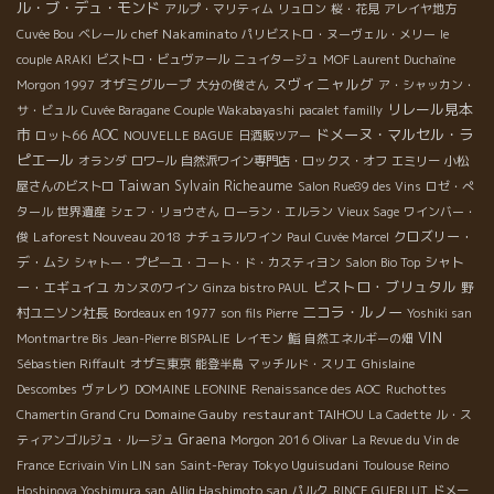
ル・ブ・デュ・モンド
アルプ・マリティム
リュロン
桜・花見
アレイヤ地方
chef Nakaminato
Cuvée Bou
ベレール
パリビストロ・ヌーヴェル・メリー
le
couple ARAKI
ビストロ・ビュヴァール
ニュイタージュ
MOF Laurent Duchaîne
スヴィニャルグ
オザミグループ
Morgon 1997
大分の俊さん
ア・シャッカン・
リレール見本
サ・ビュル
Cuvée Baragane
Couple Wakabayashi
pacalet familly
市
ドメーヌ・マルセル・ラ
AOC
ロット66
NOUVELLE BAGUE
日酒販ツアー
ピエール
オランダ
ロワ−ル
自然派ワイン専門店・ロックス・オフ
エミリー
小松
Taiwan
Sylvain Richeaume
屋さんのビストロ
Salon Rue89 des Vins
ロゼ・ぺ
タール
世界遺産
シェフ・リョウさん
ローラン・エルラン
Vieux Sage
ワインバー・
Laforest Nouveau 2018
クロズリー・
俊
ナチュラルワイン
Paul
Cuvée Marcel
デ・ムシ
シャト
シャトー・プピーユ・コート・ド・カスティヨン
Salon Bio Top
ビストロ・ブリュタル
ー・エギュイユ
野
カンヌのワイン
Ginza bistro PAUL
ニコラ・ルノー
村ユニソン社長
Bordeaux en 1977
son fils Pierre
Yoshiki san
VIN
Montmartre Bis
Jean-Pierre BISPALIE
レイモン
鮨
自然エネルギーの畑
Sébastien Riffault
オザミ東京
能登半島
マッチルド・スリエ
Ghislaine
Descombes
ヴァレり
DOMAINE LEONINE
Renaissance des AOC
Ruchottes
Domaine Gauby
restaurant TAIHOU
Chamertin Grand Cru
La Cadette
ル・ス
Graena
ティアンゴルジュ・ルージュ
Morgon 2016
Olivar
La Revue du Vin de
Tokyo Uguisudani
France
Ecrivain Vin LIN san
Saint-Peray
Toulouse
Reino
Hoshinoya Yoshimura san
Alliq Hashimoto san
パルク
RINCE GUERLUT
ドメー