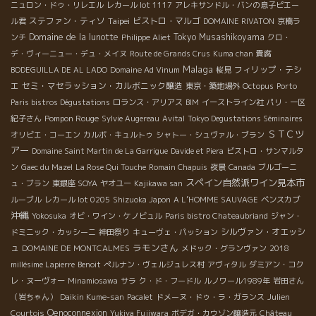
ニュロン・ドゥ・リレエル
レカール lot 1117
アレキサンドル・バンの息子ピエー
ステファン・ティソ
Taipei
ビストロ・マルゴ
ル君
DOMAINE RIVATON
京橋ラ
Domaine de la lunotte
Tokyo Musashikoyama
ンチ
Philippe Aliet
クロ・
デ・ヴィーニュー・デュ・メイヌ
Route de Grands Crus
Kuma chan
貴腐
Malaga
フィリップ・テシ
BODEGUILLA DE AL LADO
Domaine Ad Vinum
桜見
エ
セミ・マセラッション・カルボニック醸造
東京・築地場外
Octopus
Porto
Paris bistros Dégustations
ロランス・アリアス
BIM
イーストライン社
パリ・一区
Pompon Rouge
紀子さん
Sylvie Augereau
Avital
Tokyo Degustations Séminaires
ＳＴＣツ
オリビエ・コーエン
カルボ・キュルトゥ
シャトー・シュヴァル・ブラン
アー
Domaine Saint Martin de La Garrigue
Davide et Piera
ビストロ・サンマルタ
ン
Gaec du Mazel
La Rose Qui Touche
Romain Chapuis
夜景
Canada
ブルゴーニ
スペイン自然派ワイン見本市
ュ・ブラン
東銀座 SOYA
ヤオユー
Kajikawa san
ルーブル
レカール lot 0205
Shizuoka Japon
A L’HOMME SAUVAGE
ベンスカブ
沖縄
Yokosuka
オビ・ワイン・ケノビュル
Paris bistro Chateaubriand
ジャン・
シルヴァン・オエッシ
ドミニック・カッシーニ
神田祭り
キューヴェ・パッション
ラモンさん
ュ
DOMAINE DE MONTCALMES
メドック・グランヴァン
2018
millésime Lapierre
Benoit
ぺルナン・ヴェルジュレス村
アヴィタル
ダミアン・コク
レ・ヌーヴォー
Minamiosawa
サラ
ク・ド・フードル
ルノワール1989年
岩田さん
（岩ちゃん）
Daikin Kume-san
Pacalet
ドメーヌ・ドゥ・ラ・ガランス
Julien
Oenoconnexion
Courtois
Yukiya Fujiwara
ボデガ・カウゾン醸造元
Château