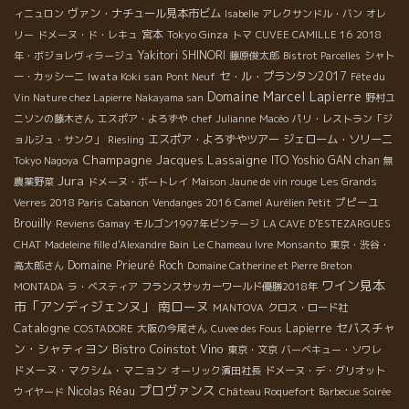
ヴァン・ナチュール見本市ビム
ィニュロン
Isabelle
アレクサンドル・バン
オレ
宮本
Tokyo Ginza
リー
ドメーヌ・ド・レキュ
トマ
CUVEE CAMILLE 16
2018
Yakitori SHINORI
年・ボジョレヴィラージュ
藤原俊太郎
Bistrot Parcelles
シャト
Iwata Koki san
セ・ル・プランタン2017
ー・カッシーニ
Pont Neuf
Fête du
Domaine Marcel Lapierre
Vin Nature chez Lapierre
Nakayama san
野村ユ
ニソンの藤木さん
エスポア・よろずや
chef Julianne
Macéo
パリ・レストラン「ジ
エスポア・よろずやツアー
ジェローム・ソリーニ
ョルジュ・サンク」
Riesling
Champagne Jacques Lassaigne
ITO Yoshio
GAN chan
Tokyo Nagoya
無
Jura
農薬野菜
ドメーヌ・ボートレイ
Maison Jaune de vin rouge
Les Grands
プピーユ
Verres 2018 Paris
Cabanon
Vendanges 2016
Camel
Aurélien Petit
Brouilly
Reviens Gamay
モルゴン1997年ビンテージ
LA CAVE D’ESTEZARGUES
CHAT
Madeleine fille d'Alexandre Bain
Le Chameau Ivre
Monsanto
東京・渋谷・
Domaine Prieuré Roch
高太郎さん
Domaine Catherine et Pierre Breton
ワイン見本
MONTADA
ラ・ベスティア
フランスサッカーワールド優勝2018年
市「アンディジェンヌ」
南ローヌ
MANTOVA
クロス・ロード社
Catalogne
セバスチャ
Lapierre
COSTADORE
大阪の今尾さん
Cuvee des Fous
ン・シャティヨン
Bistro Coinstot Vino
東京・文京
バーベキュー・ソワレ
ドメーヌ・マクシム・マニョン
オーリック濱田社長
ドメーヌ・デ・グリオット
プロヴァンス
Nicolas Réau
ウイヤード
Château Roquefort
Barbecue Soirée