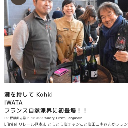
満を持して Kohki
IWAT
フランス自然派界に初登場！！
Par
伊藤與志男
Publié dans
Winery
,
Event
,
Languedoc
L’iréel リレール見本市 とうとう岩チャンこと岩田コキさんがフラ