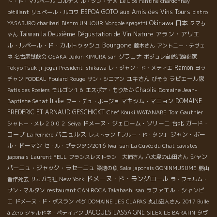
ト・ド・マルペール
コルナス
ル・タン・デメ
Le Clos Fantine
chardonnay
ESPOA GOTO
aux Amis des Vins Tours
pétillant
リュペール・ルロワ
bistro
Okinawa
日本
YASABURO
charibari
Bistro UN JOUR
Vongole spagetti
クマち
アラン・アリエ
Taiwan la Deuxième Dégustation de Vin Nature
ゃん
Bourgone
ル・ルペール・ド・カルトゥッシュ
藤木さん
アントニー・テヴェ
グラエナ
ネ
名古屋試飲会
OSAKA Daikin KIMURA san
ボジョレ自然派醸造家
Tokyo Tsukiji-jogai
Ramon
President Ishikawa
レ・ジャン・ド・メティエ
ヨッ
ユキさん
ラピエール家
チャン
FOODAL
Foulard Rouge
サン・シニアン
びそう
Chablis
Domaine Jean-
Patis des Rosiers
モルゴン１６
エスポア・もりたか
Baptiste Senat
Italie
マキシム・マニョン
DOMAINE
フー・デュ・ボージョ
FREDERIC ET ARNAUD GESCHICKT
Chef Kouki WATANABE
Tom Gauthier
ドメーヌ・ジェローム・ソリーニ
台北
ガード・
シャトー・メレ２００２
Seiya
バニュルス
ローブ
ジャン・ポー
La Perrière
レストラン「フルー・ド・タン」
ル・ドーマン
セ・ル・プランタン2016
Iwai san
La Cuvée du Chat
cavistes
シャン
japonais
Laurent FELL
フランスレストラン 大輔さん
八丈島の山田さん
パーニュ・ジャック・ラセーニュ
築地の魚
Sake japonais GONINMUSUME
勝山
ドメーヌ・ド・ラングロール
New York
晋作死去
サカガミ社
ラ・フェルム・
ラファエル・シャンピ
サン・マルタン
restaurant CAN ROCA
Takahashi san
エ
ドメーヌ・ド・ボスラン
ペグ
DOMAINE LES CLAPAS
丸山宏人さん
2017 Bulle
JACQUES LASSAIGNE
à Zero
シャルドネ・ペティアン
SILEX
LE BARATIN
タヴ