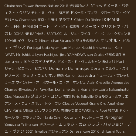
Nîmes
ドメーヌ・バテ
Chainchon
Taiwan Buvons Nature 2018
渋谷康弘さん
ィスト・クザン
ユグ・べゲ
モト・ヌーヴォー
弥三郎
ドメーヌ・ブノワ・クロー
DOMAINE
タラゴナ
Côtes Du Rhône
三谷さん
Chardonay
東京・世田谷
PHILIPPE JAMBON
ドメーヌ・クリストフ・パ
コート・ド・ピィ
銘酒祭
カレ
DOMAINE RAPHAEL BARTUCCI
ルージュ・フイユ・ド・ポール・ウジェンヌ
オリオル・アル
Grand 8
1994年
イヴ・シェフ
Minami chan
ジュラの鏡さん
ティギャス
Manuel
Portugal
Ueda Ayumi san
Kouchi Ishikawa san
Kohki
IWATA
Mr. Ishida à Lyon
Hachijou-jima YAMADAYA san
Cruise
伊藤の誕生日
Bar à vins
ＢＭＯのマサ子さん
ドメーヌ・ド・ヴェルシャン
Bisto St.Martin
Domaine Dominique Derain
ジャン・ピエール・ビスパリ
エルヴェ・スオ
ドメーヌ・ジョリ・フェリオル
Ramon Saavedra
移動
キューヴェ・プレッシ
ウーズ
ワインバー・ア・ボワール・エ・ア・マンジェ
Alain Chapelle
Avenue des
Domaine de la Romanée-Conti
Champs-Elysées
Aki
Pays-Bas
Nakaminato
ダミアン・コクレ
Clos Massotte
福岡
Paris Belleville
ジョルジュ・ルマリエ
アン・メ・フェ・スキル・トゥ・プレ
Clos de Vougeot Grand Cru
Anathème
CPV Paris Office
シルヴァンさん
老舗かつ吉
CPVのKisho
Rosé PETAR
ドゥ・
Perpignan
ラ・トルトゥーガ
モール
ラ・プラッツ
Quinta do Carril
Kyoto
ドメーヌ・エリック・カム
クラブ・パッション・デ
Yamadaya Yajima san
ュ・ヴァン
2021
Invalide
ボジャリアン
Danse encore 2016
Ishibashi Tours