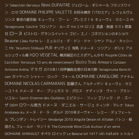
Rémi DUFAITRE
ン
Sebastien Dervieux
ジェローム・ギシャール
フランスワイ
DOMAINE PHILIPPE VALETTE
ン・ロゼ
お好み焼き「パセミア」
レフェルヴェ
ソンス
東京の屋形船
キューヴェ・ブー
レ・プレミス１６
キューヴェ・カミーユ
M.
Yanaginuma
Solutré
フロリアン・ルーズ
Vin S M
ロリエ
武道・剣道
ラスト営業
ローヌ
日
ビストロ・グランユイットゥ
ゴビー
エノ・コネクションのキショウ
Beaune
L'eau forte
レ・ミュルジェ・デ・ドン・ドゥ・シヤン
アルノ・カッシー
PUR
ニ
Mr. Yasuhiro Shibuya
オリヴィエ
有馬
ドメーヌ・リリアン・ボシェ
アメ
H2O VEGETAL
ルシュヴィル畑
横浜緑区のエスポアしんかわ
Poupille Côtes de
Bistro Trois Amours
Castillon
Yorozuya
10 ans de remerciement
Catalan
マラガ
Antoine Aréna
2018年11月伊藤與志男の日本の旅
Yanaginuma Kenichi
DOMAINE L'ANGLORE
san
ガイヤック
シャトー・ロック・フォール
アナテム
DOMAINE NICOLAS CARMARANS
加藤さん
アルティザン
キューヴェ・カミ
ーユ１６
ドメーヌ・オー・ブリュガス
ラ・グロス・ナディンヌ・ヴァン・ブラン・
エリック・ド・スー
リコルー
Saint-Etienne-des-Oullières
エピスリー・フィン
ザ
ロワール地方
ドメーヌ・ダニエル・サージュ
OGM
ティンタ・マレナ
Tokyo
Arakawa-ku
メーヌ・ド・ラ・ボルド
2018年ヌーヴォー・レミー・デュフェート
ル
ブレンダン・トレイシー
Vendange 2018 Aligoté Derain et Altaber
バトン・板
垣さん
フェールド・サン１６
The Concorde Wine Club
Autour d'un verre
vin nature
DOMAINE AMIRAULT
オペラ
ロイック
Le Balaise lot 1417
トゥルイ