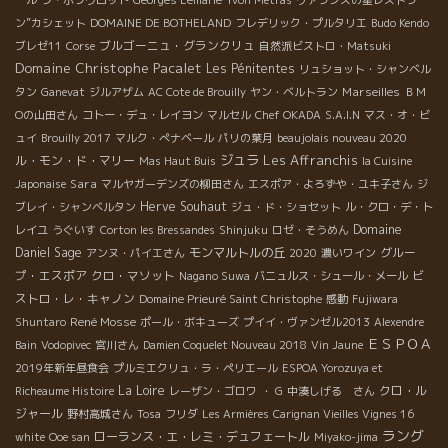
ール
ラ・ポワヴロット
Georges Lemarié
Yvon Metras
ヴァランスの星レストラ
ン”カシェット
DOMAINE DE BOTHELAND
フレデリック・プルタリエ
Budo Kendo
ブルゴーニュ・グランクリュ
ブレゼ11
Corse
自然派ビストロ・Matsuki
Domaine Christophe Pacalet
Les Pénitentes
リュショット・シャンベル
Marseilles
タン
Ganevat
ジルアザム
AC Cote de Brouilly
ヤン・ベルトラン
ＢＭ
Оの山田さん
コトー・デュ・レイヨン
マルセル
Chef OKADA
S.A.I.N
マス・オ・ビ
ュイ
Brouilly 2017
マルク・ぺナベール
パリの葉月
beaujolais nouveau 2020
ジュラ
Les Affranchis
ル・モン・ド・マリー
Mas Haut Buis
la Cuisine
Sara
Japonaise
マルヤガーデンズの柳田さん
エスポア・よろずや・ユキ子さん
ジ
Herve Souhaut
ブレイ・シャンベルタン
ジュ・ド・ショセット
ル・クロ・デ・ト
Domaine
レイユ
うぐいす
Corton les Bressandes
Shinjuku
ロゼ・そうめん
Daniel Sage
モンマルトルの丘
グルー
アンヌ・パイエさん
2020
濃いワイン
プ・エスポア
クロ・マソット
ビ
Nagano Suwa
バニュルス・シュール・メール
ストロ・レ・キャノン
Domaine Prieuré Saint Christophe
感動
Fujiwara
René Mosse
Shuntaro
ポール・ボキューズ
プイイ・ヴァンゼル2013
Alexendre
ＥＳＰＯＡ
Bain
Vodopivec
宮川さん
Damien Coquelet Nouveau 2018
Vin Jaune
2019年新年昼食会
プルミエクリュ・ラ・ペリエール
ESPOA Yorozuya et
La Loire
クロ・ル
Richeaume Histoire
レーザン・ゴロワ
・ G
中湊しげる さん
ジャール
野村高城さん
Tosa
フリダ
Les Armières
Carignan Vieilles Vignes 16
ラング
ローランス・エ・レミ・デュフェートル
white
Ooe san
Miyako-jima