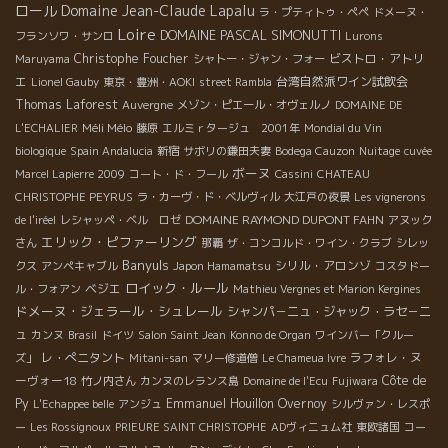
ロール
Domaine Jean-Claude Lapalu
ラ・プティトゥ・ペペ
ドメーヌ・
Loire
DOMAINE PASCAL SIMONUTTI
フランソワ・サンロ
Lurons
Christophe Foucher
ビストロ・アトリ
Maruyama
シャトー・ジャン・フォー
エ
台湾自然派ワイン試飲会
Lionel Gauby
東京・豊洲・AOKI
street Rambla
Thomas Laforest
Auvergne
メゾン・ピエール・オヴェルノ
DOMAINE DE
Méli Mélo
L'ECHALIER
藤原
エルミｒタージュ 2001年
Mondial du Vin
biologique
Spain Andalucia
新宿
サボリの鎌田夫妻
Bodega Cauzon
Nuitage
cuvée
ボーヌ
Marcel Lapierre 2009
コート・ド・フール
Cassini
CHATEAU
CHRISTOPHE PEYRUS
ラ・カーヴ・ド・ベルヴィル
大江戸の夜景
Les vignerons
DOMAINE RAYMOND DUPONT FAHN
de l'iréel
レシャッペ・ベル ロゼ
アヌック
エリック・ピファーリング
さん
那覇
ザ・コンコルド・ワイン・クラブ
シレッ
Banyuls
シリル・アロンゾ
クス
アンペキャブル
Japon Hamamatsu
コスタドー
ロイック・ルール
ベジエ
ル・フォアン
Mathieu Vergnes et Marion Kergines
ドメーヌ・ジェラール・シュレール
シャンパ－ニュ・ジャック・ラセ－ニ
ュ
カンヌ
Brasil
ドイツ
Salon Saint Jean
Konno de Organ
ワインバー「クルー
レ・ぺニタント
ラフォレ・ヌ
ズ」
Mitani-san
マリー修道僧
Le Chameua Ivre
ーヴォー18
Côte de
竹ノ内さん
カンヌのレランス島
Domaine de l'Ecu
Fujiwara
Py
Emmanuel Houillon Overnoy
L'Echappee belle
アンジュ
シルヴァン・レスポ
ー
Les Rossignoux
PRIEURE SAINT CHRISTOPHE
ADヴィニュム社
東欧諸国
コー