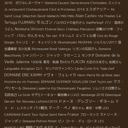
2018 ボジョレヌーヴォー
Domaine Cauzon
Danse encore
Chiroubles
ミッシェ
エスポアツアー
ル
restaurent Chateaubriand
C'est le Printemps 2016
Pic
Alain Castex
La
Saint Loup
Sébastien David
Iidabashi Méli Mélo
the Thames
モルゴン
Tortuga
FUJIMARU
バルセロナの佐竹さん
Kaefferkopf
パリ・国虎の
Nomura Unison
うどん
Etienne Deiss
Château Plaisance
収穫2018年・フィ
がんちゃん
エッフェル塔
リップ・パカレ
Tan san
マキシムス
Clos du Rouge
Gorges
ラトリエ・ド・キュイジンヌ
Okonomiyaki PASEMIA
ソルスルリ2017
国
Richeaume Rosé
会議事堂
石川社長
Valençay
リヨンの石田さん
Domaine
Domaine de la
シャンパーン・ジャック・ラセーニュ
Beauthorey
モンタダ
Vieille Julienne
Bistro FLACON
1998年
寿司・刺身
大近の久米さん
松岡さん
Languedoc Assignan
ロバ・セリアのヴァンサン
Carbo Culte
Eric
Toda chef
DOMAINE ERIC KAMM
イヴォ・フェレイラ
Henri-Pierre fils de René Jean
マス・
Histoire du vin francais
DOMAINE OVERNOY HOUILLON
Chef Yujiro san
ぺリセール
Domaine Lapierre
Kiji Okonomiyaki
Faugères
ソムリエの日野さん
Vendange 2018 Dominique
石田克己
La Sicile
オザミトーキョー
飯田橋メリメロ
ドメーヌ・グレゴリー・ギヨーム
Derain
Ten
Nouveau Laforest2018
マ
マーク・ペノ
パリ観光
ス・ド・レスカリダ
南ちゃん
東京・中野
LOU
France
カトリーヌ・
CARIGNAN
Event Tour
Eglise Saint Pierre
フローランス
ジャンボン
Domaine Potron Minet
ピノ
コート・デュ・ローヌ
LES
CAVE AUGE
静岡
MARCELLINS
ア・シャッカン・サ・ビュル2016
ディアック