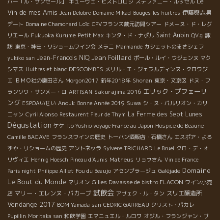
Le
バー「ル・サンセール」
キューヴェ・ビストロロジ
ステファニー・ルッセル
Vin de mes Amis
伊藤與志男
Jean Delobre
Domaine Mikael Bouges
les huitres
Loïc
デート
Domaine Chamonard
CPVフランス蔵元訪問ツアー
ドメーヌ・ド・レグ
Saint Aubin
リエール
Fukuoka Kurume
Petit Max
キンタ・ド・ナポル
QV.g
諏
訪
東京・神田・リショームワイン会
メラニ
Marmande
カシェットのまさシェフ
Jean Foillard
Jean-Francois NIQ
yukiko san
ポール・ルイ・ウジェンヌ
マク
DESCOMBES
シマス
Huitres et blanc
メリル・エ・ジェラルディンヌ・クロワジ
エ
ＢＭＯ社の鎌田さん
Morgon2017
新年2018年
Shonan
東京・文京区
ドヌ・フ
エリック・プフェーリ
Sakurajima 2016
ランソワ・サンメー・ロ
ARTISAN
ング
ESPOAいせい
Anouk
Bonne Année 2019
Suwa
シ・ヌ・パルリオン・カリ
La Ferme des Sept Lunes
ニャン
Cyril Alonso
Restaurent Fleur de Thym
Dégustation
ケケ
Ito Yoshio voyage France au Japon
Hospice de Beaune
Camille BACAVE
フランスワインの歴史
トーハン酒販店・石橋さん
エスポア・よろ
ずや・リショームの歴史
アントネッラ
Sylvere TRICHARD
Le Bruel
クロ・デ・オ
リヴィエ
Hennig Hoesch
Pineau d'Aunis
Matheus
リョウさん
Vin de France
Domaine
Paris night
Philippe Alliet
Fou du Beaujo
アセンブラージュ
Galéjade
Le Bout du Monde
Gilles Davasse de bistro FLACON
マリオン
ワイン小売
試飲会
マリー・エレンヌ・バカーブ
スリエ醸造所
店
アヴェク・ル・タン
Vendange 2017
BOM Yamada san
CEDRIC GARREAU
クリスト・パカレ
Pupillin
Moritaka san
和飲学園
エマニュエル・ルロワ
オジル・フランジャン・ヴ