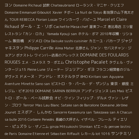
ヨン
Domaine Richaud
試飲
Chateaubriand
ローランス・マニヤ・クリエフ
Domaine Emmanuel Giboulot
Xavier
チボー
La Nuit de Tokyo
彫刻家の山下亮太さ
Marcel et Claire
ん
TOUR REBECCA
Florian Looze
ワインカーヴ・パピーユ
ダール・エ・リボ
Richaud
Cachette Masa chef
渥美フーズ
恵比寿店
三ツ星
レストラン「カン・ロカ」
Yamada Kyouji san
ホテル・ボマ
2018年収穫・リショ
飯田橋 メリメロ
ジャジ
ーム
Ota Daisuke sushi cuisinier
カミーユ・バカーブ
Philippe Carrille
ャキスタン
Alma Mater
北原さん
ジャン・セバスチャン・ジ
DOMAINE DES FOULARDS
ョアン
ボナストレ
ワインバー店長のアレックス
Christophe Pacalet
ROUGES
エメ・コメラス
ラ・ボエム
タヴェル・ヴァ
ジュリアン・ギヨ
ンタージュ15
Pleine Lune
ジェーテー
フラコン経営者のジル・
ドメーヌ・アンドレ・オステルタグ
ダヴァス
BMO Kiritani san
Aguyana
東京・銀座
Aventure
Minette Sano san
ビストロ・ラ・パール・デ・ザンジュ
ミ
ビス
レジム・ビオ2018
DOMAINE SARNIN BERRUX
アンディジェンヌ
Les Maù
トロ・ポール・ベール試飲会
オビ・ワイン
フィリップ・デルメ
ヴァン・レザ
Domaine Jérôme
ン・ゴロワ
Terroir
Mas Lau Blanc
Satake san de Barcelone
Jouret
エスポア・ しんかわ
Sancerre Kawamura san
Takezawa san
A Chacun
ティエリ
sa bulle 2016
Corbiere
Penedès
長崎の大坪さん
イザベル・フレール
ー・ピュズラ
レ・ザノ二ム
ginza Mitsukoshi Shinkan
ピエール
pensee
bistro
サンテミリ
de Paris
Domaine Etienne et Sébastien Riffault
レカール lot 1016