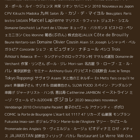
ヌ・ポール・ルイ・ウジェンヌ
共栄
リオン
サバニャン
2018 Nouveaux au Japon
九州
ル・カゾ・デ・マイヨル
CPV Kikuchi Madoka
Salon
Beaujplais
Paris
Marcel Lapierre
bistro SAGAN
マリウス・ラフィット
ジュスト・シエル
Domaine Geschickt
La Font de L'Olivier
キューヴェ・バラガンヌ
ビストロ・ペシ
Côte de Brouilly
葡呑(ぶのん)
ェミニヨン
Clos léonine
株式会社JALUX
Domaine Olivier Cousin
Alain
Baune Kentaro-san
St Joseph
レシャッペ・ベル
ビュヴォン・ナチュール
Trois
ガラピア
Concorde
シェフ・丈
ペシコ
Amours
Rebecca
オー・ラングドックのロックブラン村
マサル式選別
Domaine de
ラ・ローブ・エ・ル・
Verchant
作家・リンさん
ポール・ジレ
Mori-san
名古屋
パレ
パリビストロ試飲会
東京試飲会・セミナー
Anthony Guix
Avec le Temps
Tokyo Roppongi
サヴォワ
Asami
天と地のエネルギー
En Mets fais ce qu'il te
plait
斉藤順子さん
オリオル
田崎真也さん
SLOW FOOD
スペイン・アンダルシア
Catherine JAMBON
イーストライン
串揚げ
ジャーナリスト・ハン氏
恵比寿
ミ
ボジョレ
ーゾ・ヴェール
ピトル2004年
2020 beaujolais nouveaux
Venddange 2018 Christophe Pacalet
息子のピエール
アヴァンティ・ポポロ
COMIC
la Porte de Bourgogne
L'écart lot 1117
47 リカーズ
仙巌園
モンブラン
Fukuoka Imao-san
ボジョレブラン
Marie-lo de l'Anglore
マリー・ラピエール
ビオディナミ
Promenade des Anglais
ラ・ヴィエルジュ・ルージュ
ロゼ・メティ
JAJAKISTAN
Restaurant Le Verre Volé
ス
試飲会フィリップ・パカレ
Oita