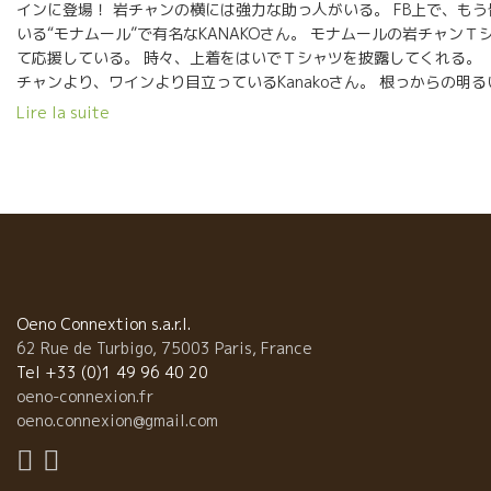
インに登場！ 岩チャンの横には強力な助っ人がいる。 FB上で、も
いる“モナムール”で有名なKANAKOさん。 モナムールの岩チャンＴ
て応援している。 時々、上着をはいでＴシャツを披露してく
チャンより、ワインより目立っているKanakoさん。 根っからの明
を盛り上げる太陽な存在。 南フランスでここまで酸がビ
Lire la suite
たピノ・ノワールを飲んだことがない。 日本人の心は、何といっても
ピノ・ノワールとサンソーを５０％ずつブレンドした和の世界。 ア
の石灰岩はブルゴーニュのそれより硬質である。より硬いミネラル感
柔らかく包み込むサンソー品種。絶妙な 和の世界。 和は既に多く
魅了した。注文が殺到している。
Oeno Connextion s.a.r.l.
62 Rue de Turbigo, 75003 Paris, France
Tel +33 (0)1 49 96 40 20
oeno-connexion.fr
oeno.connexion@gmail.com