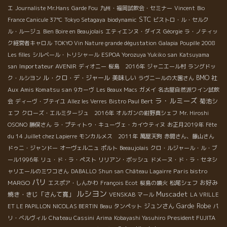
エ
Journaliste Mr.Hans
Garde Fou
九州・福岡試飲会・セミナー
Vincent
Bio
STC
France Canicule 37℃
Tokyo Setagaya
biodynamic
ビストロ・ル・セルク
ル・ルージュ
Bien Boire en Beaujolais
エティエンヌ・ダイス
Géorgie
ラ・ノティッ
ク経営者キャロル
TOKYO Vin Nature grande dégustation
Galapia
Poupille 2008
Les filles
シルベール・トリシャール
ESPOA Yorozuya Yukiko san
Katsuyama
Importateur AVENIR
san
ディオニー
桜島 2016年
ジャニエール村
ラングドッ
ル・クロ・デ・ジャール
美味しい
BMO 社
ク・ルシヨン
ラヴニールの大園さん
Aux Amis Komatsu san
9カーヴ
Les Beaux Macs
ガメイ
名古屋自然派ワイン試飲
ラ・ルミーズ
菊池シ
会
ディーヴ・ブテイユ
Allez les Verres
Bistro Paul Bert
ェフ
クローズ・エルミタージュ 2016年
オルガンの紺野真シェフ
Mr. Hiroshi
OSONO
勝俣さん
ラ・プティトゥ・キューヴェ・カイウティヌ
お正月2019年
Fête
du 14 Juillet chez Lapierre
モンカルメス 2011年
萬屋天狗
赤間さん、藤山さん
ドゥニ・ジャンドー
オーヴェルニュ
ポルト
Beeaujolais
クロ・ルジャール・ル・ブ
ール1996年
リュ・ド・ラ・ペスト
リリアン・ボッシュ
ドメーヌ・ド・ラ・セネシ
Paris bistro
ャリエールのミワコさん
DABALLO
Shun san
Château Lagairre
パリ
MARGO
お好み
エスポア・しんかわ
François Ecot
桜島の噴火
松尾シェフ
ルシヨン
Muscadet
焼き・きじ「さんて寛」
VENSKAB
マール
LA VRILLE
ジュンさん
Garde Robe
ET LE PAPILLON
NICOLAS BERTIN
Beau
タンペット
パ
President FUJITA
リ・ベルヴィル
Chateau Cassini
Arima
Kobayashi Yasuhiro