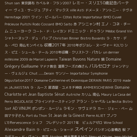
レミー・スリエ50歳記念パーテ
Shun san
東京調布
カベルネ・フラン2007
ィー
ヴィユ・サージュ
プティ・マックス
ville Asti
ドメーヌ・アント二ー・テヴネ
Hermitage 2001
ワイン・ビールバー
Côtes Rotie
Importateur BMO
Cuveé
アシニャン村
エノ・コネ・チー
Précieuse
Puitchi Rodo
Cossard
BMO Saito
赤
ム
ニューヨーク
ドミニック・ドゥラン
コート・ド・レイヨン
Médoc Grand Vin
シャトーヌッフ・デュ・パップ
Christian Binner
Bistro Buvards
ラ・カサ・デ
収穫2017年
ル・ぺロ
南仏モンペイル
2018年ボジョレ・ヌーヴォー
R2L'O
シ
ス・ピエ・シュール・テール
2018年収穫・クリストフ・パカレ
un dernier
Taiwan Buvons Nature
Domaine
millésime 2009 de Marcel Lapierre
鍋
バルセロナ
Grégory Guillaume
マドナ教会
渥美フーズの森さん
ジャンマリ
ー・ヴェルジェ
Chut ......Derain
サンソー
Importateur Symphonie
Dégustation2017
Domaine Catherine et Dominique DERAIN
PARIS 2019
made
Domaine
in JAJAKISTAN
ラ・ルース
居酒屋・ユメキチ神田
AMMERSCHEWIHR
Charlotte et Jean Baptiste Sénat
南仏
Autriche
カリム
Maury
La Casa del
アラン・シャペル
Perro
BIOJOLAISE
ブラインドテースティング
La Bestia
Bistro
AD VINUM
ラモン・サヴェドラ
Soif
ポンポン・ルージュ
カー・ジェー・ベー
山
St Jean de la Ginest
田マサ子さん
Port du Thon
Pierre ALIET
ブノワ
L'Effervescence
シェフ フレデリック
2017年 ビュルアゼロ
Wine School
スペイン
Alexandre Bain
ラ・ピエール・ショード
パシオン心斎橋店
桜
ア
カデミー・ド・ヴァン・東京
Akoibon
輸出業者ＢＭＯ
Rémy et Olivier
Jean-Michel