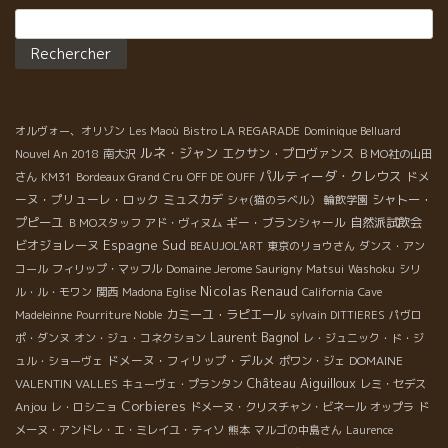
Rechercher :
オルヴォー、オリゾン
Les Maoù
Bistro LA REGARADE
Dominique Belluard
ルネ・ジャン
エクサン・プロヴァンス
Nouvel An 2018
南大沢
ＢＭО社の山田
パルティーダ・クレウス
ドメ
さん
KM31
Bordeaux Grand Cru
OFF DE OUFF
ーヌ・プリューレ・ロック
ミュスカデ
シャトー・
シャ(猫のラベル）
輪飲学園
プピーユ
ギー・ブランシャール
自然派試飲会
ＢＭОスタッフ
アド・ヴィヌム
Espagne Sud
ビオジョレーヌ
BEAUJOL'ART
東京のリョウさん
ダンス・アン
コール
フィリップ・マッフル
Domaine Jerome Saurigny
Matsui
Washoku
シリ
Nicolas Renaud
ル・ル・モワン
関西
Madona Eglise
California
Cave
カミーユ・ラピエール
Madeleinne
Pourriture Noble
sylvain DITTIERES
パヴロ
Laurent Bagnol
ポ・ダンヌ
オン・ジュ・コネクション
レ・ジュニック・ド・ジ
ドメーヌ・フィリップ・デルメ
DOMAINE
ュル・ショーヴェ
ポワン・ジェ
Château Aiguilloux
VALENTIN VALLES
キューヴェ・プランタン
レミ・セデス
Corbieres
Anjou
レ・ロシニョ
ドメーヌ・クリスチャン・ビネール
オップラ
ド
メーヌ・アンドレ・エ・ミレイユ・ティソ
熊本
マルゴの中島さん
Laurence