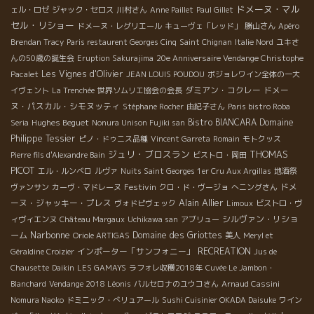
ドメーヌ・マル
ェル・ロゼ
ジャック・セロス
川村さん
Anne Paillet
Paul Gillet
セル・リショー
ドメーヌ・レグリエール
キューヴェ「レッド」
勝山さん
Apéro
Brendan Tracy
Paris restaurent Georges Cinq
Saint Chignan
Italie Nord
ユキさ
んの50歳の誕生会
Eruption Sakurajima
20e Anniversaire Vendange Christophe
Les Vignes d'Olivier
Pacalet
JEAN LOUIS POUDOU
ボジョレワイン全体の一大
ダミアン・コクレー
ドメー
イヴェント
La Trenchée
世界ソムリエ協会の会長
ヌ・パスカル・シモヌッティ
Stéphane Rocher
由紀子さん
Paris bistro Roba
Hughes Beguet
Bistro BIANCARA
Domaine
Seria
Nonura Unison Fujiki san
Philippe Tessier
ピノ・ドゥニス品種
Vincent Garreta
Romain
モトクッス
ジュリ・ブロスラン
THOMAS
Pierre fils d'Alexandre Bain
ビストロ・岡田
PICOT
エル・ルンベロ
ルヴァ
Nuits Saint Georges 1er Cru Aux Argillas
地酒祭
Festivin
ドメ
ヴァンサン
カーヴ・マドレーヌ
クロ・ド・ヴージョ
へニングさん
Alain Allier
ーヌ・ジャッキー・プレス
ヴォドピヴェック
Limoux
ビストロ・ヴ
シルヴァン・リショ
ィヴィエンヌ
Château Margaux
Uchikawa san
アブリュー
Narbonne
ーム
Domaine des Griottes
Oriole ARTIGAS
美人
Meryl et
インポーター「サンフォニー」
RECREATION
Géraldine Croizier
Jus de
Chausette
Daikin
LES GAMAYS
ラフォレ収穫2018年
Cuvée Le Jambon・
Blanchard
Vendange 2018 Léonis
バルセロナのユウコさん
Arnaud Cassini
Nomura Naoko
ドミニック・べリュアール
Sushi Cuisinier OKADA Daisuke
ワイン