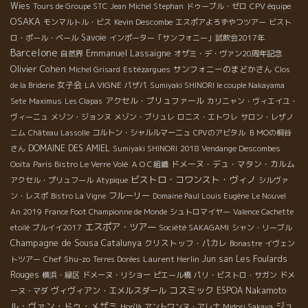
Wies
Tours de Groupe STC
Jean Michel Stephan
ドゥーブル・ゼロ
CPV équipe
OSAKA
モンマルトル・ビス
Kevin Descombe
エスポアよろずやつツアー
ビスト
Savoie
ロ・ポール・ベール
インポーター「サンフォニー」試飲会2017年
Barcelone
Emmanuel Lassaigne
自然界
オザミ・デ・ヴァン20周年記念
Olivier Cohen
サンフォニーのまどかさん
Michel Grisard
Estézargues
Clos
女子会
LA VIGNE
de la Briderie
パザパ
Sumiyaki SHINORI le couple Nakayama
アクセル・プリュファール
Sete
Maximus
Les Clapas
カリニャン・ヴィエイユ・
ヴィーニュ
メゾン・ジョンヌ
メゾン・ブリュレ
ロニス・エトワレ
サロン・レザノ
ニム
Château Lassolle
コルトン・シャルルマーニュ
CPVのアビタル
ＢＭОの桐谷
DOMAINE DES AMIEL
さん
Sumiyaki SHINORI
2018 Vendange Descombes
ドメーヌ・デュ・マタン・カルム
Ooita
Paris Bistro Le Verre Volé
ＡＯＣ組織
ビストロ・コワンスト・ヴィノ
アクセル・プリュフール
Atypique
シルヴァ
フルーリー
ン・レスポ
Bistro La Vigne
Domaine Paul Louis Eugène
Le Nouvel
An 2019
France Foot Championne de Monde
シュトロマイヤー
Valence Cachette
エスポア・ツアー
etoilé
ブルイイ2017
Société SAKAGAMI
シャン・リーブル
Champagne de Sousa
Catalunya
クリストッフ・パカレ
Bonastre
イヴェン
Chef Shu-zo
Laurent Herlin
Jun san
Les Foulards
トツアー
Terres Dorées
Rouges
横浜・緑区
ドメーヌ・リショー
ピエール橋
パリ・ビストロ・サガン
ドメ
コスミック
ヴィヴィアン・エメルスダール
ESPOA Nakamoto
ーヌ・マダ
ル・ヴァン・ドゥ・メザミ
ジュ
Hop'là
アントワンヌ・アレナ
Midori Sakaya