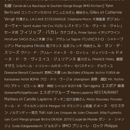
松屋
Yann
Carole de La Nautique
le Soutien-Gorge Rouge
BMO Kiritani]
Bertrand
Gilles et Catherine
コンフィアンサ2016
マニュエルさん
桐谷さん
Vergé
ボジョレ・
竹澤さん
LA CAVE ESTEZARGUE
Stéphane Morin
大榮産業
ヌーヴォー
YUZU
レストラン「ル・ヴェール・ヴォレ」
Saint Aubin 1er Cru
フィリップ・パカレ
セーヌ河
カナコさん
Prime Senso
イタリアワイン
Hirofumi SHOJI さんご夫妻
ジル・アザム
Le Tagine
パリのビストロ・シャトーブ
ル・タン・デ・
Maruyama Hiroto
リアン
南フランス
北浜フレンチ
内田さん
スリーズ
ドメ
ヴァン・ド・プリムー
ドメーヌ・ラ・ロッシュ・ビュイシエール
ーヌ・ド・ラ・ヴィエイユ・ジュリアンヌ
星川さん
銀座
FRANCE FINAL
オザミ
シルベール・トリシャールのヌーヴォー
セバスチャン・デルヴィユ
Domaine Benoit Courault
若林ご夫妻
Les Bastides d'Alquier
bistro YUIGA de
Kanazawa
Hotel BOMA
クロ・ドゥ・ヴージョ
shanghain
長野・諏訪
Mr. Yoshio
エスポア
Tarragona
麻美
ITO
プティ・ピエール
東京・神田
シャルドネ2016年
エスポアグループ
RESTAURANT
DomainePhilippeTessier
Marie Lapierre
Mathieu et Camille Lapierre
ディオニ社の玉城さん
Moto-Nouveau
Provoke
ドメーヌ・セクスタ
テール・ド・ヴォルカン2014
Morgon 16
グランクリュ街道
ン
Yuki san
ノルマンディー地方
Les Uniques de Jules Chauvet
Alliq Fujimoto
san
Cyril
Margo groupe
Bistro OKADA
2018 Coupe de Monde
ポン・ト・シャン
BMO
ジョルディ
プリューレ・ロック
Philippe
ジュ
Suido Edogawabashi