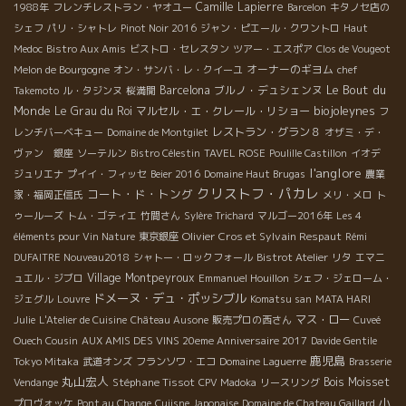
Camille Lapierre
1988年
フレンチレストラン・ヤオユー
Barcelon
キタノセ店の
シェフ
パリ・シャトレ
Pinot Noir 2016
ジャン・ピエール・クワントロ
Haut
Medoc
Bistro Aux Amis
ビストロ・セレスタン
ツアー・エスポア
Clos de Vougeot
オーナーのギヨム
Melon de Bourgogne
オン・サンバ・レ・クイーユ
chef
Le Bout du
Barcelona
ブルノ・デュシェンヌ
Takemoto
ル・タジンヌ
桜満開
Monde
biojoleynes
Le Grau du Roi
マルセル・エ・クレール・リショー
フ
レストラン・グラン８
レンチバーベキュー
Domaine de Montgilet
オザミ・デ・
ヴァン 銀座
ソーテルン
Bistro Célestin
TAVEL ROSE
Poulille Castillon
イオデ
l'anglore
ジュリエナ
プイイ・フィッセ
Beier 2016
Domaine Haut Brugas
農業
クリストフ・パカレ
コート・ド・トング
家・福岡正信氏
メリ・メロ
ト
ゥールーズ
トム・ゴティエ
竹間さん
Sylère Trichard
マルゴー2016年
Les 4
Olivier Cros et Sylvain Respaut
éléments pour Vin Nature
東京銀座
Rémi
DUFAITRE Nouveau2018
シャトー・ロックフォール
Bistrot Atelier
リタ
エマニ
Village Montpeyroux
ュエル・ジブロ
Emmanuel Houillon
シェフ・ジェローム・
ドメーヌ・デュ・ポッシブル
ジェグル
Louvre
Komatsu san
MATA HARI
マス・ロー
Julie
L'Atelier de Cuisine
Château Ausone
販売プロの西さん
Cuveé
Ouech Cousin
AUX AMIS DES VINS 20eme Anniversaire 2017
Davide Gentile
鹿児島
Tokyo Mitaka
武道オンズ
フランソワ・エコ
Domaine Laguerre
Brasserie
丸山宏人
Stéphane Tissot
Bois Moisset
Vendange
CPV Madoka
リースリング
小
プロヴォッケ
Pont au Change
Cuiisne Japonaise
Domaine de Chateau Gaillard