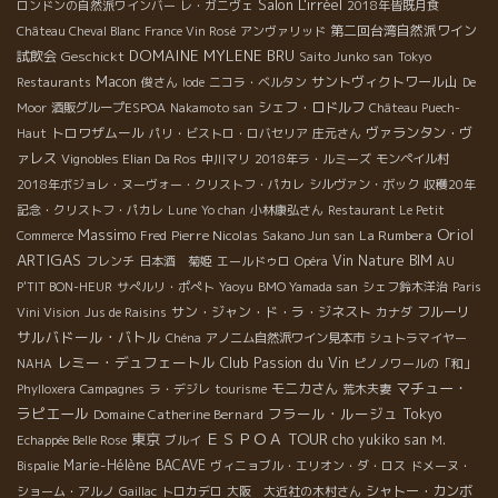
Salon L'irréel
ロンドンの自然派ワインバー
レ・ガニヴェ
2018年皆既月食
第二回台湾自然派ワイン
Château Cheval Blanc
France Vin Rosé
アンヴァリッド
DOMAINE MYLENE BRU
試飲会
Geschickt
Saito Junko san
Tokyo
Macon
サントヴィクトワール山
Restaurants
俊さん
Iode
ニコラ・ベルタン
De
シェフ・ロドルフ
Moor
酒販グループESPOA
Nakamoto san
Château Puech-
トロワザムール
ヴァランタン・ヴ
Haut
パリ・ビストロ・ロバセリア
庄元さん
ァレス
Vignobles Elian Da Ros
中川マリ
2018年ラ・ルミーズ
モンペイル村
2018年ボジョレ・ヌーヴォー・クリストフ・パカレ
シルヴァン・ボック
収穫20年
記念・クリストフ・パカレ
Lune
Yo chan
小林康弘さん
Restaurant Le Petit
Oriol
Massimo
Pierre Nicolas
La Rumbera
Commerce
Fred
Sakano Jun san
ARTIGAS
Vin Nature BIM
フレンチ
日本酒 菊姫
エールドゥロ
Opéra
AU
P'TIT BON-HEUR
サぺルリ・ポぺト
Yaoyu
BMO Yamada san
シェフ鈴木洋治
Paris
サン・ジャン・ド・ラ・ジネスト
フルーリ
Vini Vision
Jus de Raisins
カナダ
サルバドール・バトル
Chéna
アノニム自然派ワイン見本市
シュトラマイヤー
レミー・デュフェートル
Club Passion du Vin
NAHA
ピノノワールの「和」
マチュー・
モニカさん
Phylloxera
Campagnes
ラ・デジレ
tourisme
荒木夫妻
ラピエール
フラール・ルージュ
Tokyo
Domaine Catherine Bernard
ＥＳＰＯＡ TOUR
東京
cho yukiko san
Echappée Belle Rose
ブルイ
M.
Marie-Hélène BACAVE
Bispalie
ヴィニョブル・エリオン・ダ・ロス
ドメーヌ・
シャトー・カンボ
ショーム・アルノ
Gaillac
トロカデロ
大阪 大近社の木村さん