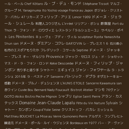
ル・ブ・デュ・モンド
Stéphane Tissot
ール・ベール
Chef Kôtaro
マルゴ・
グループ
M. Yanaginuma
Ito Yoshio voyage France au Japon
ボジョレ・クリスト
ドメーヌ・ジェラ
フィリップ・アリエ
フ・パカレ
47 リカーズ
Lenoir 1989
ール・シュレール
L'irréel
酢飯屋
料理人ユウジさん
リリアン・ボシェ
Port du
Thon
ラ・フォン・ド・ロりヴィエ
レストラン「ラルシュミーユ」
サぺルリ・ポぺ
Les Pénitentes
ト
キューヴェ・ブディ・ヴィル
sculpteur Ryota Yamashita
ドメーヌ・ダミアン・コクレ
Shun san
GAR'O'VIN
レ・プレミス１６
石川県小
ドメーヌ・ジャッキ
松市のエスポアもりたか
フレデリック・コサール
Septime
Provence
ー・プレス
オー・ザルジラ
ジャック・セロス
ジュ・ド・ショセット
ドメーヌ・フィリップ・ジャ
Keke Descombe
マス・ド・ラ・フォン・ロンド
ンボン
シャトー・エギュイユ
ジャン・フォワヤール
売り手と造り手
ラ・トラ
パトリック・デプラ
ンシェ 2016年
ラ・ベスティア
Sancerre
オザミトーキョー
感動
ドメーヌ・ブルノ・デュシェンヌ
L'AUNIS ETOILE
Sancerre Kawamura san
マシモ
赤ワイン
Cuvée Bou
Bernard Nady Foucault
Bistrot Atelier
76ヴァン
GOTO Akiko
シャブリ
アラン・カス
Bistro Peche Mignon
Eglise Saint Pierre
Domaine Jean-Claude Lapalu
テックス
Sylvain
シ
Fête du Vin Nature
ャトー・カンボン
Seine
クリストッフ・パカレ
Coup d'folie
ミッシェル
Matthieu BOUCHET
La Mise au Verre
Quinonero Pierre
アルザス・フンブレヒト
醸造元
ドメーヌ・ポール・ルイ・ウジェンヌ
Bordeaux en 1977
バー・ア・ヴァン