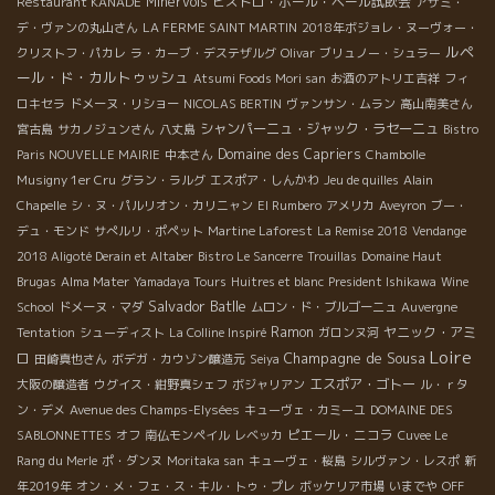
Minervois
ビストロ・ポール・ベール試飲会
Restaurant KANADE
アザミ・
デ・ヴァンの丸山さん
LA FERME SAINT MARTIN
2018年ボジョレ・ヌーヴォー・
ルペ
クリストフ・パカレ
ラ・カーブ・デステザルグ
Olivar
ブリュノー・シュラー
ール・ド・カルトゥッシュ
Atsumi Foods Mori san
お酒のアトリエ吉祥
フィ
ロキセラ
ドメーヌ・リショー
NICOLAS BERTIN
ヴァンサン・ムラン
高山南美さん
シャンパーニュ・ジャック・ラセーニュ
宮古島
サカノジュンさん
八丈島
Bistro
Domaine des Capriers
Paris NOUVELLE MAIRIE
中本さん
Chambolle
Musigny 1er Cru
グラン・ラルグ
エスポア・しんかわ
Jeu de quilles
Alain
Chapelle
シ・ヌ・パルリオン・カリニャン
El Rumbero
アメリカ
Aveyron
ブー・
デュ・モンド
サぺルリ・ポペット
Martine Laforest
La Remise 2018
Vendange
2018 Aligoté Derain et Altaber
Bistro Le Sancerre
Trouillas
Domaine Haut
Brugas
Alma Mater
Yamadaya Tours
Huitres et blanc
President Ishikawa
Wine
Salvador Batlle
School
ドメーヌ・マダ
ムロン・ド・ブルゴーニュ
Auvergne
Ramon
ヤニック・アミ
Tentation
シューディスト
La Colline Inspiré
ガロンヌ河
Loire
Champagne de Sousa
ロ
田崎真也さん
ボデガ・カウゾン醸造元
Seiya
エスポア・ゴトー
大阪の醸造者
ウグイス・紺野真シェフ
ボジャリアン
ル・ｒタ
ン・デメ
Avenue des Champs-Elysées
キューヴェ・カミーユ
DOMAINE DES
ピエール・ニコラ
SABLONNETTES
オフ
南仏モンペイル
レベッカ
Cuvee Le
Rang du Merle
ポ・ダンヌ
Moritaka san
キューヴェ・桜島
シルヴァン・レスポ
新
年2019年
オン・メ・フェ・ス・キル・トゥ・プレ
ボッケリア市場
いまでや
OFF