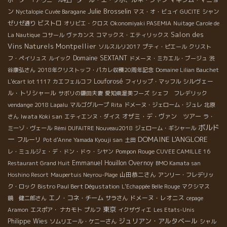
ポーター「アヴニール社」
Julie Brosselin
ン
Nyctalopie
Cuvée Baragane
マス・オ・ビュイ
GUCITE
シャン
ビストロ
ゼリゼ通り
オリビエ・クロス
Okonomiyaki PASEMIA
Nuitage
Carole de
Salon des
La Nautique
コサール
ヴァカンス
コマックス・エティリックス
Vins Naturels Montpellier
ソルスルリ2017
プティ・ピエール
クリスト
Domaine SEXTANT
フ・ペイリュス
ルイック
ドメーヌ・ミカエル・ブージュ
渋
谷康弘さん
2018年クリストッフ・パカレ収穫20周年記念
Domaine Lilian Bauchet
Louforosé
シルヴェー
L'écart lot 1117
カエフェルコフ
フィリップ・マッフル
ル・トリシャール
サボリの鎌田夫妻
愛知県渥美フーズ
シェフ フレデリック
vendange 2018 Lapalu
マルゴグループ
Rita
ドメーヌ・ジェローム・ジュレ
北原
Iwata Koki san
オザミ・デ・ヴァン ツアー
さん
エティエンヌ・ダイス
ラ・
ボルド
ミーゾ・ヴェール
Rémi DUFAITRE Nouveau2018
ジェローム・ギシャール
ー
DOMAINE L'ANGLORE
フルーリ
Pot d'Anne
Yamada Kyouji san
土田
Pompon Rouge
レ・ミュルジェ・デ・ドン・ドゥ・シヤン
CUVEE CAMILLE 16
Emmanuel Houillon Overnoy
Restaurant Grand Huit
BMO Kamata san
山田恭二さん
Hoshino Resort
Maupertuis Neyrou-Plage
アンリー・フレデリッ
Bistro Paul Bert Dégustation
ク・ロック
L'Echappée Belle Rouge
マクシマス
エノ・コネ・チーム
ドメーヌ・レオニス
鏡 健二郎さん
サラさん
cepage
東京
Aramon
エスポア・ ナカモト
プルフ
イクザヴィエ
Les Etats-Unis
ジュリアン・アルタベール
Philippe Wies
ソムリエール・ケニーさん
シャル