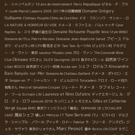
レ・シャンべルタン
10 ans de remerciement
Paris République
ピネル・デ・ブラ
Domaine Grégory
イ
cuvée Marcel Lapierre 2009
2017年の収穫情報
Guillaume
Château Poupille Côtes de Castillon
ドヌ・フランソワ・サンメー・ロ
LA NATURE A HORREUR DU VIDE
ドメーヌ・ラファエル・バルトゥッチ
Cave
Domaine Richaume
Poupille
Papilles
ル・スラ
伊藤の誕生日
Wine Style WINO
Pierre Nicolas
Domaine Jean-Baptiste Senat
プピーユ
Domaine de l'Ecu
アル
CPV菊池まどか
ボワ・ピュピラン村
Tam Tam
ルーツ66
ピュピラン村
アカデミ
ー・ド・ヴァン・東京
saumur
Miyako-jima
ガロ・ヴァン
The Concorde Wine
Okinawa
自然派ワイン
Club
大江さん
SILEX Sauvignon 2016
息子のピエール
Alexandre
シェフ・ロドルフ
Lilian BOSCH
自然派ワインバー祥瑞
Asuka san
Bain
Banyuls-sur-Mer
Domaine de Chateau Gaillard
ドメーヌ・ポトロン・ミ
ネ
Sengan-en
ア・シャッカン・サ・ビュル2016
Torocadero
クロス・ロード社の
ドメーヌ・ラフォレ
有馬さん
Meryl et Géraldine Croizier
ジェーテー
コート・
Laurence et Rémi Dufaitre
ル・グ
ド・フール
Ecrivain LIN
ディナミタージュ
ロ・デュ・ロワ
Gilles et Catherine
canicule 2018
カンパニェス
トモミさん
Vergé
Equipe BMO
東京ワインビストロ「葡呑」
DOMAINE DE L'ECHALIER
萬谷シェフ
Yann Bertrand
SAKE
嬉しい
Metisse 17
パリ・ビストロ・マルゴ
ラ・シャンブル・ノワール
プイッチ・ロドー
Fabrice
ラ・コリーヌ・アンスピレ
ジ
Marc Pesnot
ュラ・サヴォワ
東京のリョウさん
豊中
Bistro UN COUP
ラヴニ