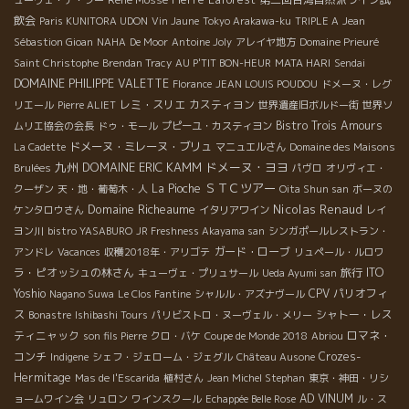
ューヴェ・デ・フー
飲会
Paris KUNITORA UDON
Vin Jaune
Tokyo Arakawa-ku
TRIPLE A
Jean
Sébastion Gioan
NAHA
De Moor
Antoine Joly
アレイヤ地方
Domaine Prieuré
Saint Christophe
Brendan Tracy
AU P'TIT BON-HEUR
MATA HARI
Sendai
DOMAINE PHILIPPE VALETTE
Florance
JEAN LOUIS POUDOU
ドメーヌ・レグ
レミ・スリエ
カスティヨン
リエール
Pierre ALIET
世界遺産旧ボルドー街
世界ソ
Bistro Trois Amours
ムリエ協会の会長
ドゥ・モール
プピーユ・カスティヨン
ドメーヌ・ミレーヌ・ブリュ
La Cadette
マニュエルさん
Domaine des Maisons
九州
DOMAINE ERIC KAMM
ドメーヌ・ヨヨ
Brulées
パヴロ
オリヴィエ・
ＳＴＣツアー
La Pioche
クーザン
天・地・葡萄木・人
Oita Shun san
ボーヌの
Domaine Richeaume
Nicolas Renaud
ケンタロウさん
イタリアワイン
レイ
ヨン川
bistro YASABURO
JR Freshness Akayama san
シンガポールレストラン・
ガード・ローブ
アンドレ
Vacances
収穫2018年・アリゴテ
リュペール・ルロワ
ラ・ピオッシュの林さん
旅行
ITO
キューヴェ・プリュサール
Ueda Ayumi san
Yoshio
CPV パリオフィ
Nagano Suwa
Le Clos Fantine
シャルル・アズナヴール
ス
シャトー・レス
Bonastre
Ishibashi Tours
パリビストロ・ヌーヴェル・メリー
ティニャック
ロマネ・
son fils Pierre
クロ・バケ
Coupe de Monde 2018
Abriou
コンチ
Crozes-
Indigene
シェフ・ジェローム・ジェグル
Château Ausone
Hermitage
Mas de l'Escarida
植村さん
Jean Michel Stephan
東京・神田・リシ
AD VINUM
ョームワイン会
リュロン
ワインスクール
Echappée Belle Rose
ル・ス