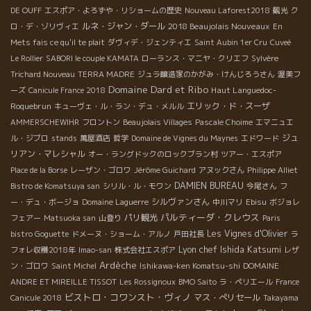
DE OUFF
エスポア・よろずや・リショームの歴史
Nouveau Laforest2018
観光
ク
ルネ・ジャン・ダール
2018 Beaujolais Nouveaux
ロ・デ・ゾリヴィエ
En
Mets fais ce qu'il te plait
ダヴィデ・ジェンティエ
Saint Aubin 1er Cru
Cuveé
Le Rollier
SABORI le couple KAMATA
ローランス・マニヤ・クリエフ
Sylvère
Trichard Nouveau
TERRA MADRE
ジュラ醸造家のかがみ・けんじろうさん
渥美フ
Domaine Dard et Ribo
Haut Languedoc-
ーズ
Canicule France 2018
Roquebrun
エリック・ド・スーザ
キューヴェ・ル・ラン・デュ・メルル
AMMERSCHEWIHR
フロントン
Beaujolais Villages
Pascale Choime
エマニュエ
ジュ
ル・ジブロ
stands
萬屋酒店
哲学
Domaine de Vignes du Maynes
エドワード
リアン・マレシャル
オー・ラングドックのロックブラン村
ツアー・エスポア
Place de la Borse
レーザン・ゴロワ
Jérôme Guichard
アヌックさん
Philippe Alliet
DAMIEN BUREAU
Bistro de Komatsuya san
シリル・ル・モワン
今尾さん
フ
シルヴァンさん
ー・デュ・ボージョ
Domaine Laguerre
中川マリ
Ebisu
ボジョレ
パルティーダ・クレウス
パリ観光
フェアー
Matsuoka san
山登り
Paris
Les Vignes d'Olivier
bistro Goguette
ドメーヌ・ショーム・アルノ
戸田社長
ラ
Lyon chef Ishida Katsumi
フォレ収穫2018年
Imao-san
株式会社エスポア
レザ
Ardèche
ン・ゴロワ
Saint Michel
Ishikawa-ken Komatsu-shi
DOMAINE
ANDRE ET MIREILLE TISSOT
Les Rossignoux
BMO Saito
ラ・ペリエール
France
ビストロ・コワンスト・ヴィノ
マス・ぺリセール
Canicule 2018
Takayama