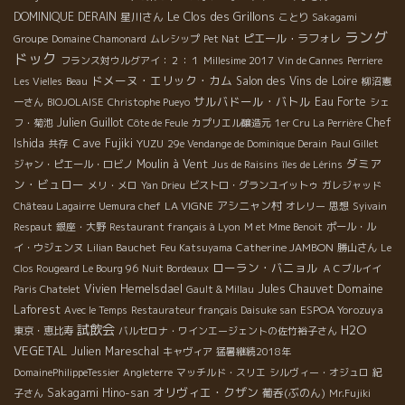
Le Clos des Grillons
DOMINIQUE DERAIN
星川さん
ことり
Sakagami
ラング
ピエール・ラフォレ
Groupe
Domaine Chamonard
ムレシップ
Pet Nat
ドック
フランス対ウルグアイ：２：１
Millesime 2017
Vin de Cannes
Perriere
ドメーヌ・エリック・カム
Salon des Vins de Loire
Les Vielles
Beau
柳沼憲
サルバドール・バトル
Eau Forte
一さん
BIOJOLAISE
Christophe Pueyo
シェ
Julien Guillot
Chef
フ・菊池
Côte de Feule
カプリエル醸造元
1er Cru La Perrière
Ishida
Ｃave Fujiki
YUZU
共存
29e Vendange de Dominique Derain
Paul Gillet
ダミア
Moulin à Vent
ジャン・ピエール・ロビノ
Jus de Raisins
îles de Lérins
ン・ビュロー
メリ・メロ
Yan Drieu
ビストロ・グランユイットゥ
ガレジャッド
LA VIGNE
アシニャン村
Château Lagairre
Uemura chef
オレリー
思想
Syivain
Respaut
銀座・大野
Restaurant français à Lyon
M et Mme Benoit
ポール・ル
Catherine JAMBON
イ・ウジェンヌ
Lilian Bauchet
Feu Katsuyama
勝山さん
Le
ローラン・バニョル
Clos Rougeard Le Bourg 96
Nuit Bordeaux
ＡＣブルイイ
Domaine
Vivien Hemelsdael
Jules Chauvet
Paris Chatelet
Gault & Millau
Laforest
ESPOA Yorozuya
Avec le Temps
Restaurateur français Daisuke san
試飲会
H2O
東京・恵比寿
バルセロナ・ワインエージェントの佐竹裕子さん
VEGETAL
Julien Mareschal
キャヴィア
猛暑継続2018年
DomainePhilippeTessier
Angleterre
マッチルド・スリエ
シルヴィー・オジュロ
紀
オリヴィエ・クザン
Sakagami Hino-san
葡呑(ぶのん)
子さん
Mr.Fujiki