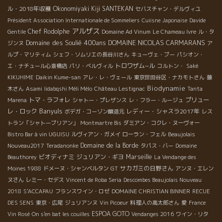
ル・2018年収穫
Okonomiyaki Kiji SANTEKAN
セバスチャン・デルヴィユ
Président Association Internationale de Sommeliers
Cuiisne Japonaise
Davide
アルザス
Chef Rodolphe
Gentile
Domaine Ad Vinum
Le Chameau Ivre
ル・タ
Domaine des Soulié 400ans
DOMAINE NICOLAS CARMARANS
ジンヌ
ア
ルプ・マリティム
シェフ・ソムリエの長谷川さん
キューヴェ・ブー
パシオン・
トロワザム−ル
エ・ナチュール心斎橋店
パリ・ベルヴィル
コルトン・
Saké
KIKUHIME
Daikin Kume-san
アレ・レ・ヴェール
東京世田谷区・ナカモトさん
藤
Biodynamie
木さん
Asami
Iidabqshi Méli Mélo
Château Lestignac
Tanta
トマ・ラフォレ
プリュー
Marena
シャトー・プレザンス
レ・フラー・ルージュ
Banyuls
レ・ロック
レディー・シャスラ2017年
ボデガ・コーゾン醸造元
レス
トラン「シャトーブリアン」
Montmartre Bis
ダミアン・コクレ・ヌーヴォー
Bistro Bar à vin UGUISU
ルヴィアン・ガメイ
ローラン・フェル
Beaujolais
Domaine de la Borde
Nouveau2017
Teradanonke
タパス・バー
Domaine
ビオディナミ
ジュリアン・ギヨ
Marseille
Beauthorey
La Vendange des
サカガミの日野さん
Moines 1988
ドメーヌ・シャンベルタン
GT
アンヌ・エレン
ヌさん
レミー・セデス
Vincent de Roba Seria
Descombes Beaujolais Nouveau
2018
S'ACCAPAU
フランスワイン・ロゼ
DOMAINE CHRISTIAN BINNER
RECUE
DES SENS
東京・広尾
ジュリアンヌ
Vin Picoeur
料理人の高太郎さん
愛
France
ESPOA GOTO
Vin Rosé
On s'en bat les couilles
Vendanges 2016
ワイン・リタ