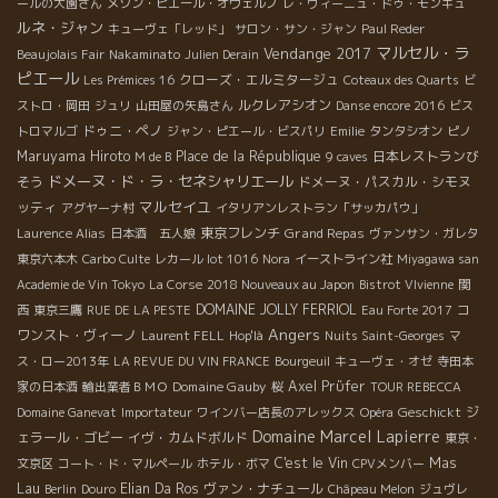
ールの大園さん
メゾン・ピエール・オヴェルノ
レ・ヴィーニュ・ドゥ・モンギュ
ルネ・ジャン
キューヴェ「レッド」
サロン・サン・ジャン
Paul Reder
マルセル・ラ
Vendange 2017
Beaujolais Fair
Nakaminato
Julien Derain
ピエール
クローズ・エルミタージュ
Les Prémices 16
Coteaux des Quarts
ビ
ルクレアシオン
ストロ・岡田
ジュリ
山田屋の矢島さん
Danse encore 2016
ビス
ドゥニ・ペノ
トロマルゴ
ジャン・ピエール・ビスパリ
Emilie
タンタシオン
ピノ
Maruyama Hiroto
Place de la République
日本レストランび
M de B
9 caves
ドメーヌ・ド・ラ・セネシャリエール
そう
ドメーヌ・パスカル・シモヌ
マルセイユ
ッティ
アグヤーナ村
イタリアンレストラン「サッカパウ」
東京フレンチ
Grand Repas
Laurence Alias
日本酒 五人娘
ヴァンサン・ガレタ
東京六本木
Carbo Culte
レカール lot 1016
Nora
イーストライン社
Miyagawa san
Academie de Vin Tokyo
La Corse
2018 Nouveaux au Japon
Bistrot VIvienne
関
DOMAINE JOLLY FERRIOL
コ
西
東京三鷹
RUE DE LA PESTE
Eau Forte 2017
Angers
ワンスト・ヴィーノ
Laurent FELL
Hop'là
Nuits Saint-Georges
マ
ス・ロー2013年
LA REVUE DU VIN FRANCE
Bourgeuil
キューヴェ・オゼ
寺田本
Domaine Gauby
Axel Prϋfer
家の日本酒
輸出業者ＢＭＯ
桜
TOUR REBECCA
Geschickt
ジ
Domaine Ganevat
Importateur
ワインバー店長のアレックス
Opéra
Domaine Marcel Lapierre
ェラール・ゴビー
イヴ・カムドボルド
東京・
C'est le Vin
Mas
文京区
コート・ド・マルペール
ホテル・ボマ
CPVメンバー
Lau
Elian Da Ros
ヴァン・ナチュール
Berlin
Douro
Châpeau Melon
ジュヴレ