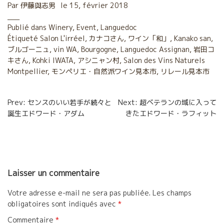
c
i
a
r
Par
伊藤與志男
le
15, février 2018
e
t
i
t
Publié dans
Winery
,
Event
,
Languedoc
Étiqueté
b
Salon L'irréel
t
l
,
カナコさん
a
,
ワイン「和」
,
Kanako san
,
ブルゴーニュ
,
vin WA
,
Bourgogne
,
Languedoc Assignan
,
岩田コ
o
e
g
キさん
,
Kohki IWATA
,
アシニャン村
,
Salon des Vins Naturels
Montpellier
,
モンペリエ・自然派ワイン見本市
,
リレール見本市
o
r
e
k
r
Navigation
Prev: センスのいい若手が続々と
Next: 超ベテランの域に入って
誕生エドワード・アダム
きたエドワード・ラフィット
de
l’article
Laisser un commentaire
Votre adresse e-mail ne sera pas publiée.
Les champs
obligatoires sont indiqués avec
*
Commentaire
*