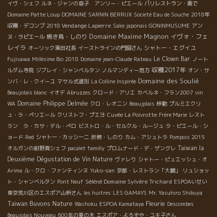
イヴ・シェフ
ルネ・ジャンの息子 アンリー・ピエール
パリレストラン・奏で
Domaine Patte Loup
DOMAINE SARNIN BERRUX
Societé Eau de Souche
2018年
2018 Vendange Lapierre
収穫・デコンブ
Sake japonais GONINMUSUME
アン
Domaine Maxime Magnon
イヴォ・フェ
焼き鳥・しのり
ヌ・ラピエール
レイラ
シャトー・エグイユ
オーリック濱田社長
イーストラインの門脇さん
Le Clown Bar
Fujisawa
Millésime Bio 2018
Domaine jean-Claude Rateau
ノート
収穫2017年
ルダム寺院
ジブレイ・シャンベルタン
ノルマンディー地方
オン・サ
Domaine des Soulié
ンバ・レ・クイーユ
マサル式選別
La Colline Inspirée
Beaujolais blanc
イオデ
Abruzzes
クロード・アリエ
カベルネ・フラン2007
vin
Domaine Philippe Delmée
WA
クロ・レオニン
Beaujplais
移動
プルミエクリ
ュ・ラ・ペリエール
クリストフ・プエヨ
Cuvée La Poivrotte
Frère Marie
レスト
ラン ラ・カサ・デル・ぺロ
ビストロ・ル・セルクル・ルージュ
ラ・ピエール・シ
ョード
Red
シャトー・カッシーニ
炭焼・しのり
カム・アシュトラ
Pompois 2015
Taiwan la
オルガンの紺野真シェフ
pacalet familly
プロムナード・デ・ザングレ
Deuxième Dégustation de Vin Nature
ヴァレり
シャトー・ピュエッシュ・オ
Arima
ル・クロ・ファンティンヌ
Yuko-san
京都・レストラン「大鵬」
リュショッ
Séléné Domaine Sylvère Trichard
ト・シャンベルタン
Pont Neuf
ESPOAいせい
東京荒川区のエスポア山枡さん
les huitres
LES GAMAYS
Mr. Yasuhiro Shibuya
Taiwan Buvons Nature
Fleurie
Washoku
ESPOA Kamataya
Descombes
Beaujolais Nouveau
600年の栗の木
エスポア・よろずや・ユキ子さん