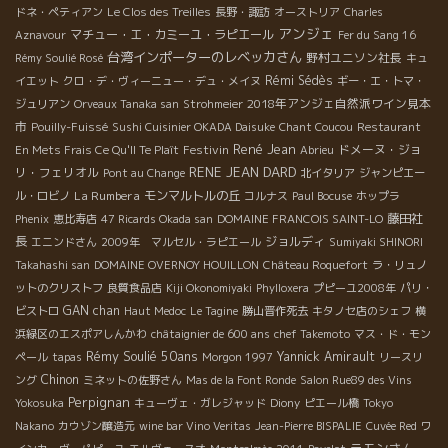
ドネ・ペティアン
Le Clos des Treilles
長野・諏訪
オーストリア
Charles
アンジェ
マチュー・エ・カミーユ・ラピエール
Aznavour
Fer du Sang 16
台湾インポーターのレベッカさん
野村ユニソン社長
Rémy Soulié Rosé
キュ
Rémi Sédès
イエット
クロ・デ・ヴィーニュー・デュ・メイヌ
ギー・エ・トマ・
2018年アンジェ自然派ワイン見本
ジュリアン
Orveaux Tanaka san
Strohmeier
市
Pouilly-Fuissé
Sushi Cuisinier OKADA Daisuke
Chant Coucou
Restaurant
René Jean
Festivin
ドメーヌ・ジョ
En Mets Frais Ce Qu'Il Te Plaît
Abrieu
RENE JEAN DARD
リ・フェリオル
Pont au Change
北イタリア
ジャンピエー
La Rumbera
モンマルトルの丘
ル・ロビノ
コルナス
Paul Bocuse
ホップラ
藤田社
Phenix
恵比寿店
47 Ricards Okada san
DOMAINE FRANCOIS SAINT-LO
長
ジョルディ
エニンドさん
2009年 マルセル・ラピエール
Sumiyaki SHINORI
Takahashi san
DOMAINE OVERNOY HOUILLON
Château Roquefort
ラ・リュノ
ットのクリストフ
良質食品店
Kiji Okonomiyaki
Phylloxera
プピーユ2008年
パリ・
GAN chan
ビストロ
Haut Medoc
Le Tagine
勝山晋作死去
キタノセ店のシェフ
横
浜緑区のエスポアしんかわ
châtaignier de 600 ans
chef Takemoto
マス・ド・モン
Rémy Soulié 50ans
Yannick Amirault
ペール
tapas
Morgon 1997
リースリ
Chinon
ング
ミネットの佐野さん
Mas de la Font Ronde
Salon Rue89 des Vins
Perpignan
Yokosuka
キューヴェ・ガレジャッド
Diony
ピエール橋
Tokyo
Nakano
カウゾン醸造元
wine bar Vino Veritas
Jean-Pierre BISPALIE
Cuvée Red
ワ