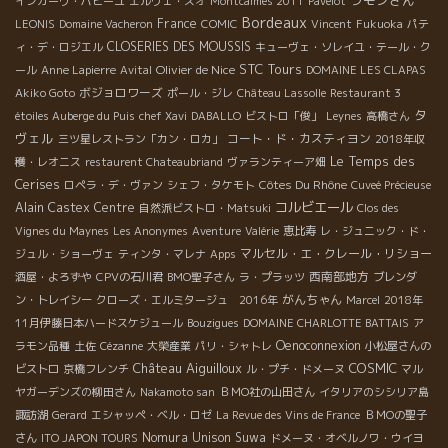
ラモンさん
インカーヴ・パピーユ
エルヴェ・スオ
Montcalmès 2011
Pavelot
Bordeaux
France
LEONIS
Domaine Vacheron
COMIC
Vincent
Fukuoka
パテ
CLOSERIES DES MOUSSIS
ィ・デ・ロジエル
キューヴェ・ソレイユ・テール・ク
STC Tours
Olivier de Nice
ール
Anne Lapierre
Avital
DOMAINE LES CLAPAS
ボジョロワーズ
Akiko Goto
ポール・ジレ
Château Lassolle
Restaurant 3
タ
étoiles Auberge du Puis
chef Xavi
DABALLO
ビストロ「俊」
Leynes
高橋さん
ヴェル
コート・ド・カスティヨン
三ツ星レストラン「カン・ロカ」
2018年収
Le Temps des
穫・レオニス
restaurent Chateaubriand
ヴァランティーア畑
Cerises
Côtes Du Rhône
ロペラ・デ・ヴァン
シェフ・タケモト
Cuveé Précieuse
コルビエール
Alain Castex
Centre
自然派ビストロ・Matsuki
Clos des
Vignes du Maynes
Les Anonymes
Aventure
Valérie
恵比寿
レ・ジュニック・ド・
マルセル・エ・クレール・リショー
ジュル・ショーヴェ
ティンタ・マレナ
Apps
西南部地方
酒屋・よろずや
CPVの石川君
BMO聖子さん
ラ・プラッツ
ブレンダ
がんちゃん
ン・トレイシー
クローズ・エルミタージュ 2016年
Marcel
2018年
11月伊藤日本ハードスケジュール
Bouzigues
DOMAINE CHARLOTTE BATTAIS
ア
Oenoconnexion
ラモン品種
土佐
Cézanne
大榮産業
パリ・シャトレ
小松屋さんの
Château Aiguilloux
COSMIC
ビストロ
京橋フレンチ
ル・プチ・ドメーヌ
マル
ヤガーデンズの柳田さん
Nakamoto san
ＢＭО社の山田さん
イタリアのシシリア島
諏訪湖
Gerard
エシャッペ・ベル・ロゼ
La Revue des Vins de France
ＢＭОの聖子
Nomura Unison Suwa
さん
ITO JAPON TOURS
ドメーヌ・オベルノワ・ウイヨ