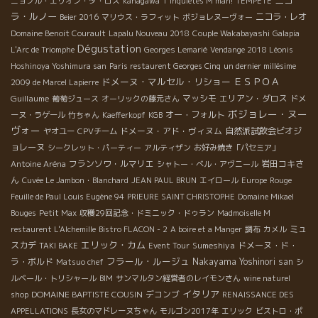
ニコ
ニョブル・エリオン・ダ・ロス
kanagawa
T'inquiètes M'man!
TEMPETE
ラ・ルノー
ニコラ・レオ
Beier 2016
マリウス・ラフィット
ボジョレヌーヴォー
Domaine Benoit Courault
Lapalu Nouveau 2018
Couple Wakabayashi
Galapia
Dégustation
L'Arc de Triomphe
Georges Lemarié
Vendange 2018 Léonis
Hoshinoya Yoshimura san
Paris restaurent Georges Cinq
un dernier millésime
ドメーヌ・マルセル・リショー
ＥＳＰＯＡ
2009 de Marcel Lapierre
Guillaume
マッシモ
エリアン・ダロス
葡萄ジュース
オーリックの藤元さん
ドメ
ボジョレー・ヌー
オー・フォルト
ーヌ・ラゲール
竹ちゃん
Kaefferkopf
KGB
ヴォー
ドメーヌ・アド・ヴィヌム
自然派試飲会ビオジ
ヤオユー
CPVチーム
ョレーヌ
シークレット・パーティー
アルティザン
お好み焼き「パセミア」
フランソワ・ルマリエ
岩田コキさ
Antoine Aréna
シャトー・ベル・アヴニール
ん
Cuvée Le Jambon・Blanchard
JEAN PAUL BRUN
エイロール
Europe
Rouge
Feuille de Paul Louis Eugène 94
PRIEURE SAINT CHRISTOPHE
Domaine Mikael
Bouges
Petit Max
収穫29回記念・ドミニック・ドゥラン
Madmoiselle M
ミュ
restaurent L'Alchemille
Bistro FLACON - 2
A boire et a Manger
調布
カメル
エリック・カム
スカデ
Sumeshiya
ドメーヌ・ド・
TAKI BAKE
Event Tour
フラール・ルージュ
ラ・ボルド
Nakayama Yoshinori san
Matsuo chef
シ
ルベール・トリシャール
BIM
サンマルタン経営者のレイモンさん
wine naturel
イタリア
DOMAINE BAPTISTE COUSIN
デコンブ
shop
RENAISSANCE DES
APPELLATIONS
長女のマドレーヌちゃん
モルゴン2017年
エリック
ビストロ・ポ