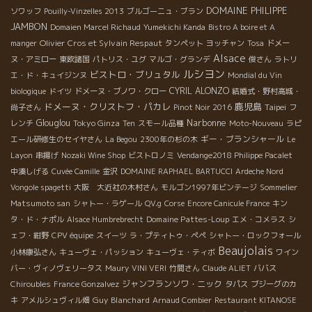
DOMAINE PHILIPPE
ソワッフ
Pouilly-Vinzelles 2013
ブルゴーニュ・ブラン
JAMBON
Domaien Marcel Richaud
Yumekichi Kanda
Bistro A boire et A
Olivier Cros et Sylvain Respaut
manger
タンペット
ヨッチャン
Tosa
ドメー
Alsace
ヌ・アミロー
東欧諸国
パトリス・ユグ
マルゴ・グランデ
俊さん
ラトリ
ルシヨン
ビストロ・ブリュタル
エ・ド・キュイジンヌ
Mondial du Vin
CYRIL ALONZO
biologique
ドイツ
ドメーヌ・ブノワ・クロー
結婚式・野村高城・
ドメーヌ・クリストフ・パカレ
鹿児島
Taipei
尚子さん
Pinot Noir 2016
フ
Narbonne
Glouglou
Tokyo Ginza
レンチ
Ten
スモール品種
Moto-Nouveau
ラピ
ギー・ブランシャール
エール研修生のセイヤさん
La Begou
2300年の杉の木
Le
Layon
串揚げ
Nozaki Wine Shop
ビストロノミ
Vendange2018 Philippe Pacalet
中湊しげる
Cuvée Camille
金沢
DOMAINE RAPHAEL BARTUCCI
Ardeche Nord
Vongole spagetti
大阪 大近社の木村さん
モルゴン1997年ビンテージ
Sommelier
Matsumoto san
シャトー・ラゲール
QV.g
Corse
Encore Canicule France
キン
Domaine Pattes-Loup
タ・ド・ナポル
Alsace Humbrebrecht
エメ・コメラス
シ
ェフ・紺野
CPV équipe
スイーツ
ラ・プティトゥ・ペペ
シャトー・ロックフォール
Beaujolais
小林康弘さん
キューヴェ・パッション
キューヴェ・ティボ
ワイン
バー・ヴィノヴェリータス
Maury
VINI VERI
竹間さん
Claude ALIET
ババス
ジャンフランソワ・ニック
Chiroubles
France Gonzalvez
タパス
ブジーグのカ
Guy Blanchard
キ
アメルシュヴィル畑
Arnaud Combier
Restaurant KITANOSE