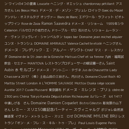
ン
ワインの4つの要素
Loucate
へニング・オエッシュ
chardonnay pétillant
アス
カさん
Les Beaux Macs
ドメーヌ・デ・メゾン・ブリュレ
ロイック
Gaec du Mazel
アンドレ・オステルタグ
オリヴァー
Blanc de Blanc
エドワール・ラフィット
ビオト
Ramon Saavedra
ップワイン
Rose de Zaza
ドメーヌ・リショーム 1989年シラ
Cabanon
バルセロナの佐竹さん
ドゥーブル・ゼロ
石川さん
リショー
ムーラン・
Domaine jean michel alquier
ナ・ヴォン
ジュヴレイ・シャンベルタン
tapas bar
ユンヌ・トランシュ
DOMAINE AMIRAULT
Valence Cachette etoilé
へニングさん
ドメーヌ・フレデリック・エ・アルノー・ゲシクト
CHAT
マス・ド・レスカリ
ダ
Domaine de la St-Jean de la Gineste
Matsuo Chef et sa femme
九州・福岡試
Saint
飲会・セミナー
MANTOVA
レストランプロデューサーの柳沼憲一さん
モルゴン
Aubin
Lady
赤
ドメーヌ・アント二ー・テヴネ
Jus de Chausette
Chassera 2017
（株）土佐山田の三谷さん、内川さん
Domaine Clusel Roch
40
Maltby Street London
A L’HOMME SAUVAGE
Mottox Osaka siège sociale
ドメーヌ・ミレンヌ・ブリュ
Aurélie
2017
Cuvée Plussard
東京調布
cèdre de
Tokyo Kanda Dégustation Richeaume
2300 ans
Chéna
ルバレーズ lot 1417
Domaine Damien Coquelet
中湊しげる さん
Bistro Célestin
彫刻家の山下
レミー・スリエ50歳記念パーティー
スヴィニャルグ
さん
ボジョレ自然派
DOMAINE MYLENE BRU
醸造家
イヴォン・メトラ
レミー・スリエ ロゼ
レス
Paul Louis Eugene
トラン「オン・メ・フレ・ス・キル・トゥ・プレ」
Paris