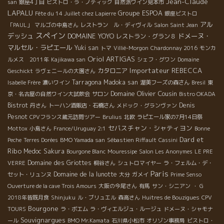
Jean-Claude
san
銀座4丁目
ビストロ・ラ・ノティック
自然派ワイン見本市
LAPALU
Groupe ESPOA
Fête du 14 Juillet chez Lapierre
銀座ビストロ
アル
「PAUL」
マルゴの中島さん
レストラン ル・ディヴィル
Salon Saint Jean
スペイン
デッシュ
DOMAINE YOYO
ドメーヌ・
レストラン・グラン８
マルセル・ラピエール
Yuki san
トマ
Villié-Morgon
Chardonnay 2016
モンカ
Oriol ARTIGAS
ルメス 2011年
Kajikawa san
シェフ・グワン
Domaine
Importateur REBECCA
カタロニア
Geschickt
ラヴェニールの大園さん
Tarragona
Madoka san
Isabelle Frère
濃いワイン
渥美フーズの森さん
Bresil
東
Domaine Olivier Cousin
京・名古屋の自然ワイン大試飲会
サロン
Bistro OKADA
Bistrot
Denis
丹さん
トーハン酒販店・石橋さん
メドック・グランヴァン
Pesnot
CPVフランス蔵元訪問ツアー
Brulius
北欧
ラピエール家の7月14日祭
セバスチャン・シャティヨン
Mottox
小島さん
France/Uruguay 2:1
Bonne
Dard et
Peche
Terres Dorées
BMO Yamada san
Sébastien Riffault
Cassini
Ribo
Medoc
Sakura
Bourgone Blanc
Mouressipe
Salon Les Anonymes
LE PRE
Domaine des Griottes
VERRE
桐谷さん
シュトロマイヤー
ラ・フェルム・デ・
Paris
Domaine de la lunotte
セット・リュンヌ
大分
ガメイ
Prime Senso
Ouverture de la cave Trois Amours
大阪の今尾さん
有馬
サン・シニアン
・ G
2018年皆既月食
Shinjuku
ル・ブリュエル
森高さん
Huitres de Bouzigues
CPV
Bourgone
TOURS
ラ・ボエム
ラ・ヴィエルジュ・ルージュ
ドメーヌ・シャモナ
Souvignargues
ール
BMO Mr.Kamata
石川県小松市
オリゾン事務局
ビストロ・