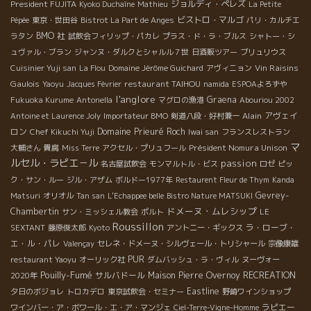
President FUJITA
ジョルディ・ペレズ
Kyoko Duchaîne
Mathieu
La Petite
ビストロ・マルゴ
Pépée
東京・世田谷
Bistrot La Part de Anges
パリ・カルチエ
BMO 社
ラタン
試飲会フィリップ・パカレ
プラス・ド・ラ・ブルス
シャトー・シ
ュヴァル・ブラン
ジャンヌ・ダルクとシャルル７世
日酒販ツアー
ブリュリウス
Vin Raisins
Cuisinier Yuji san
La Flou
Domaine Jérôme Guichard
アヴィニョン
Gaulois
restaurant TAIHOU
Yaoyu
Jacques Février
namida
ESPOAよろずや
l'anglore
Graena
Fukuoka Kurume
Antonella
マグロの漁港
Abouriou 2002
Alain
アヴェイ
Antoine et Laurence Joly
Importateur BMO
剣道八段・好村兼一
ロン
Domaine Prieuré Roch
Chef Kikuchi Yuji
Iwai san
フランスレストラン
マ
Président Nomura Unison
大輔さん
貴腐
Miss Terre
アクセル・プリュフール
ルセル・ラピエ－ル
passion
名古屋試飲会
モンマルトル・ビス
ロゼ
ピッ
ク・サン・ルー
ジル・アザム
ボルドー1977年
Restaurent Fleur de Thym
Kanda
Gevrey-
Matsuri
オリオル
Tan san
L'Echappee belle
Bistro Nature MATSUKI
ドメーヌ・ムレシップ
Chambertin
サン・ミッシェル教会
ポルト
LE
Roussillon
ラ・ローブ・
SEXTANT
藤原俊太郎
Kyoto
アントニー・ギックス
エ・ル・パレ
Valençay
セレネ・ドメーヌ・シルヴェール・トリシャール
宗像康雄
PUR
restaurant Yaoyu
オーリック社
ダムバッシュ・ラ・ヴィル
ヌーヴォー
Pouilly-Fumé
サルバドール
Maison Pierre Overnoy
RECREATION
2020年
Eastline
夕日のボジョレ
トロカデロ
東京試飲会・セミナー
野崎ワインショップ
ラピエー
ワインバー・ア・ボワール・エ・ア・マンジェ
Ciel-Terre-Vigne-Homme