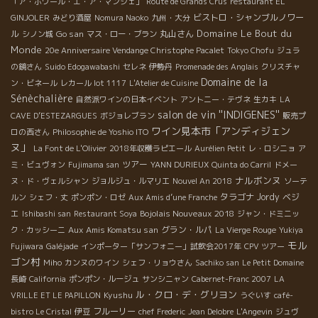
「ア・ボワール・エ・ア・マンジェ」
Route de Grands Crus
restaurant EL
ビストロ・シャンブルノワー
GINJOLER
みどり酒屋
Nomura Naoko
九州・大分
Domaine Le Bout du
ル
Go san
丸山さん
シノン城
マス・ロー・ブラン
Monde
20e Anniversaire Vendange Christophe Pacalet
Tokyo Chofu
ジュラ
の鏡さん
Suido Edogawabashi
セレネ
伊勢丹
Promenade des Anglais
クリスチャ
Domaine de la
ン・ビネール
レカール lot 1117
L'Atelier de Cuisine
Sénèchalière
自然派ワインの日本イベント
アントニー・テヴネ
生カキ
LA
salon de vin ''INDIGENES''
CAVE D’ESTEZARGUES
ボジョレブラン
販売プ
ワイン見本市「アンディジェン
ロの西さん
Philosophie de Yoshio ITO
ヌ」
La Font de L'Olivier
2018年収穫ラピエール
Aurélien Petit
レ・ロシニョ
ア
ツアー
ミ・ビュヴォン
Fujimama san
YANN DURIEUX
Quinta do Carril
ドメー
ナルボンヌ
ヌ・ド・ヴェルシャン
ジョルジュ・ルマリエ
Nouvel An 2018
ソーテ
タラゴナ
Jordy
ベジ
ルン
シェフ・丈
ポンポン・ロゼ
Aux Amis d’une Franche
エ
Bojolais Nouveaux 2018
Ishibashi san
Restaurant Soya
ジャン・ドミニッ
Aux Amis Komatsu san
グラン・ルパ
ク・カッシーニ
La Vierge Rouge
Yukiya
モル
Fujiwara
Galéjade
インポーター「サンフォニー」試飲会2017年
CPV ツアー
ゴン村
Miho
カンヌのワイン
シェフ・リョウさん
Sachiko san
Le Petit Domaine
長崎
California
ポンポン・ルージュ
サンシニャン
Cabernet-Franc 2007
LA
ル・クロ・デ・グリヨン
Kyushu
VRILLE ET LE PAPILLON
うぐいす
café-
フルーリー
bistro Le Cristal
伊豆
chef Frederic
Jean Delobre
L'Angevin
ジュヴ