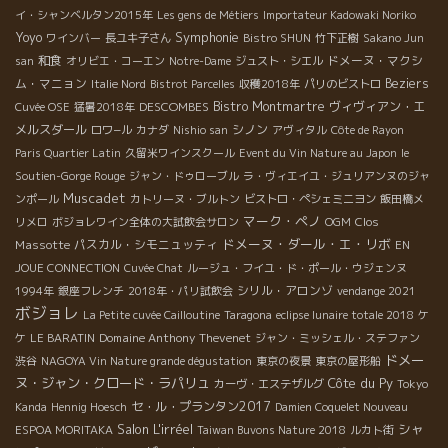
イ・シャンベルタン2015年
Les gens de Métiers
Importateur Kadowaki Noriko
Symphonie
Yoyo
ワインバー
長ユキ子さん
Bistro SHUN
竹下正樹
Sakano Jun
和食
ドメーヌ・マクシ
san
オリビエ・コーエン
Notre-Dame
ジュスト・シエル
ム・マニョン
Beziers
Italie Nord
Bistrot Parcelles
収穫2018年
パリのビストロ
DESCOMBES
Bistro Montmartre
ヴィヴィアン・エ
Cuvée OSE
猛暑2018年
メルスダール
シノン
ロワ−ル
カナダ
Nishio san
アヴィタル
Côte de Rayon
Paris Quartier Latin
久留米ワインスクール
Event du Vin Nature au Japon
le
Soutien-Gorge Rouge
ジャン・ドゥローブル
ラ・ヴィエイユ・ジュリアンヌのジャ
Muscadet
ンポール
カトリーヌ・ブルトン
ビストロ・ペシェミニヨン
飯田橋メ
マーク・ペノ
Clos
リメロ
ボジョレワイン全体の大試飲会サロン
OGM
ドメーヌ・ダール・エ・リボ
Massotte
パスカル・シモニュッティ
EN
JOUE CONNECTION
Cuvée Chat
ルージュ・フイユ・ド・ポール・ウジェンヌ
シリル・アロンゾ
1994年
銀座フレンチ
2018年・パリ試飲会
vendange 2021
ボジョレ
La Petite cuvée Cailloutine
Taragona
eclipse lunaire totale 2018
ケ
Domaine Anthony Thevenet
ケ
LE BARATIN
ジャン・ミッシェル・ステファン
ドメー
渋谷
NAGOYA Vin Nature grande dégustation
東京の夜景
東京の屋形船
ヌ・ジャン・クロード・ラパリュ
Côte du Py
カーヴ・エステザルグ
Tokyo
セ・ル・プランタン2017
Kanda
Hennig Hoesch
Damien Coquelet Nouveau
Salon L'irréel
シャ
ESPOA MORITAKA
Taiwan Buvons Nature 2018
ルカト街