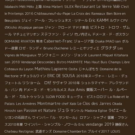
Restaurant Le Verre Volé
Iidabashi Méli Mélo
上海
Alma Matert
SILEX
C'est
le Printemps 2016
Châteauneuf-du-Pape
La Croix des Rameaux
Bien Boire en
Eric KAMM
Beaujolais
ジェイ・アール・フレッシュネス・リテール
ルヴァ
CPV
ビストロ・トロワ・ザム
のKisho
Atypique
pensee
ジャン・クロード
マドナ教会
ール
ステファン・ティソ
マチュとマリオン
竹ノ内さん
ドメーヌ・ド・ボスラン
Cabernet-Franc
DOMAINE RIVATON
熊本
ジョージア国
Osaka IMAO san
ボル
グラナダ
Bruno Duchene
ドー夜景
ロゼ・ランディ
レミーとオリヴィエ
Les
サンフォニー
Vignes de Mongueux
メゾン・ジョンヌ
Laurent Miquel
Kitahara
san
2018 Vendange Descombes
Bistro MARMITE
Mas Haut Buis
Champs Libre
Mathieu Lapierre
Coteaux du Layon
Ooita
じゃんぼもち
Domaine de la
ERIC DE SOUSA
Rectorie
ナチュラルワイン
2018年ヌーヴォー・レミー・デュ
リショーム ロゼ
サヴォワ
フェートル
2018年
シュトラマイヤー
アレクサンド
Aux Amis
質販スーパー
ル・ルペー
ル・バン
肉
ドメーヌ・ド・モンカルメス
ル・ド・カルトゥッシュ
La Robe et le
SLOW FOOD
キューヴェ・ビストロロジ
Montmartre
Palais
Le Clos des Jarres
Les Armières
chef Xabi
Okada
ジュラ
Passion et Nature
ラピエール
Hiroshi san
サントル
Madona Eglise
リヨンの石田さん
ワインバー「ル・サンセール」
ロマン・シャプイ
猛暑・フラン
vendange 2019
ス2018年夏
ワインバー・シャンブル・ノワール
Eric
勝俣さん
Chateau Restignac
武道オンズ
Domaine Chambertin
ブルイイ2017
LOUIS