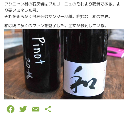
アシニャン村の石灰岩はブルゴーニュのそれより硬質である。よ
り硬いミネラル感。
それを柔らかく包み込むサンソー品種。絶妙な 和の世界。
和は既に多くのファンを魅了した。注文が殺到している。
F
T
E
P
a
w
m
a