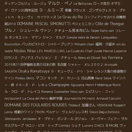
マルク・ぺノ
ティアンゴルジュ・ルージュ
Le Batossay
ローヌ地方
オザミ・
ラ・ルミーズ
デ・ヴァン20周年記念
那覇
フランス・ゴンザルヴェス
ラ・プテ
Le Grau du Roi
ィトゥ・キューヴェ・カイウティヌ
コンフィアンサ2016
収穫時
DOMAINE PASCAL SIMONUTTI
Côte de Thongue
期2018
ペシェミニヨン
ブルノ・シュレール
ヴァン・ナチュール見本市ビム
Taipei Kato san
リレー
ル
タンキエット・ママン
ジャン・マルク
Simone mère de Derain
Languedoc-
Roussillon
パリのビストロ・シャトーブリアン
Minami chan
福岡・久留米
vin du
Nicolas Réau
sabre
LES MARCELLINS
La Cuvée du Chat
cuvée Marcel Lapierre
Ivo Ferreira
ロランス・アリアス
パッション・エ・ナチュール
Rémy et Olivier
2018年11月伊藤與志男の日本の旅
名古屋
シャトー・メレ２００２
le couple
Osaka Komatsuya
SAKATA
ラ・キューヴェ・ドゥ・シャ
レランス島の修道僧の
マコン
ワイン
Pineau Denis
キンタ・ド・カリーユ
日仏商事
Nara Seiya
ワインバ
Champagne
ー・俊
ドメーヌ・ド・レキュ
Aguyana
Henri Frédérique Roch
ル・クロ・デ・トレイユ
Pomerol
Sommelier Hino san
エピスリー・フィン
restaurent La Casa del Perro
輪飲学園
Journaliste Mr.Hans
Arnaud Cassini
DOMAINE DES FOULARDS ROUGES
加藤さん
Thibaut
VENSKAB
Ruppert
Leroy
感動のワイン
76VIN
ぺルナン・ヴェルジュレス村
Tokyo Degustations
Séminaires
Jeroboam
オ・プティ・ボンヌール
ボジョレ・ヌーヴォーフェアー
サカ
ＢＭО社
ガミグループ
サロン・ビオ・トップ
Cornas
シェナ
Lurons
CHICS
ヴィ