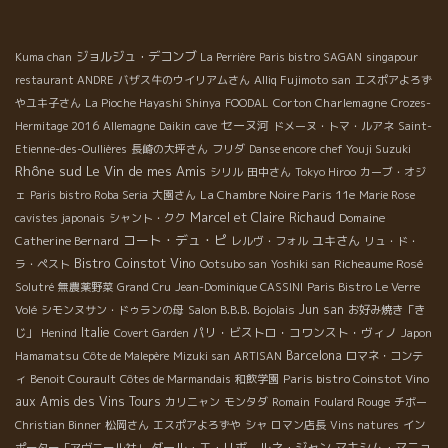
ジョルジュ・デコンブ
Kuma chan
La Perrière
Paris bistro SAGAN
singapour
restaurant ANDRE
バザス牛のウイリアムさん
Alliq Fujimoto san
エスポアよろず
Corton Charlemagne
やユキ子さん
La Pioche Hayashi Shinya
FOODAL
Crozes-
セーヌ河
Hermitage 2016
Allemagne
Daikin
cave
ドメーヌ・トマ・ルアネ
Saint-
Etienne-des-Oullières
長崎の大坪さん
フリダ
Danse encore
chef Youji Suzuki
Rhône sud
Le Vin de mes Amis
シリル
田中さん
Tokyo Hiroo
カーブ・オジ
La Chambre Noire Paris 11e
ェ
Paris bistro Roba Seria
大園さん
Marie Rose
Marcel et Claire Richaud
Domaine
cavistes japonais
シャント・クク
コート・デュ・ピ
Catherine Bernard
ユキさん
レルヴ・フォル
リュ・ド・
Bistro Coinstot Vino
Richeaume Rosé
ラ・ペスト
Ootsubo san
Yoshiki san
Solutré
無農薬野菜
Grand Cru
Jean-Dominique CASSINI
Paris Bistro Le Verre
Jun san
Volé
シモンヌサン・ドゥランの母
Salon B.B.B. Bojolais
お好み焼き「き
Italie
パリ・ビストロ・コワンスト・ヴィノ
じ」
Henind
Covert Garden
Japon
Barcelona
Hamamatsu
Côte de Malepère
Mizuki san
ARTISAN
ロマネ・コンテ
Paris bistro Coinstot Vino
ィ
Benoit Courault
Côtes de Marmandais
和飲学園
aux Amis des Vins Tours
カリニャン
モンタダ
Romain
Foulard Rouge
チボー
Christian Binner
松岡さん
エスポアよろずや
シャ
ロマン店長
Vins natures
イン
ダール・エ・リボ、ルネ・ジャン
マキシム・マニョ