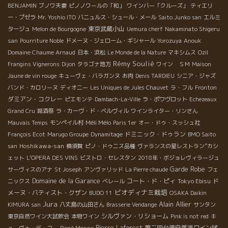
BENJAMIN
ブノワ夫妻
ピノノワールの「和」
ワインバー「クルーズ」
ティエリ
ー・プゼラ
Mr. Yoshio ITO
バニュルス・シュール・メール
Saito Junko san
エルミ
東京武蔵小山
タージュ
Melon de Bourgogne
Uemura cherf
Nakaminato Shigeru
san
Pourriture Noble
ドメーヌ・ジェローム・ギシャール
Yorozuya
Anouk
Domaine Chaume Arnaud
日本・浜松
Le Monde de la Nature
マキシムス
Ozil
Rémy Soulié
Frangins Vignerons
Dijon
タラゴナ地方
ワイン ＳＭ
Maison
Jaune de vin rouge
キューヴェ・バラガンヌ
お肉
Denis TARDIEU
シニア・ジャズ
バンド・カロリーヌ
ディオニー
Les Uniques de Jules Chauvet
ラ・フル
Fronton
ダミアン・コクレー
ピエモンテ
Dambach-La-Ville
ラ・ポワヴロット
Echezeaux
Grand Cru
銘酒祭
ラ・カーヴ・ド・ベルヴィル
ワインライター・リンさん
Méli Mélo
Mauvais Temps
モンペイル村
Paris 1er
オー・ドゥ・スッシュ社
ドミニック・ドゥラン
François Ecot
Marugo Groupe
Dynamitage
BMO Saito
Hoshikawa-san
san
横須賀
ピノ・ドゥニス品種
ヴァランスの星レストラン”カシ
ェット
L'OPERA DES VINS
ビストロ・セレスタン
2018年・ボジョレヴィラージュ
Garde Robe
サーヴィスのアナ
St Joseph
アンヴァリッド
La Pierre chaude
フェ
Domaine de la Garance
コート・ド・ピィ
Tokyo Ebisu
ド
ニックス
ベレール
ビオディナミ栽培
メーヌ・バティスト・クザン
BUDO 11
OSAKA Daikin
Jura
Alain Allier
KIMURA san
八丈島の山田さん
Brasserie Vendange
サンタン
シルヴァン・リショーム
東京自然ワイン大試飲会
本物ワイン
Pink is not red
キ
René Mosse
Pierre Laforest
第二回台湾自然派ワイン試