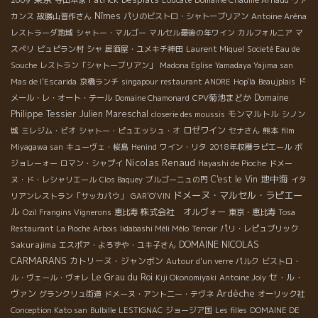
Nîmes
カンス
故勝山晋作さん
パリのビストロ・シャトーブリアン
Antoine Aréna
レストラーダ地域
シャトー・マルゴー
マルセル最後の年ワイン
カルフォルニア
マ
スぺリ
ピュピラン村
シャ
居酒屋・ユメキチ神田
Laurent Miquel
Societé Eau de
Souche
レストラン「シャトーブリアン」
Madona Eglise
Yamadaya Yajima san
Mas de l'Escarida
京橋ランチ
singapour restaurant ANDRE
Hop'là
Beaujplais
ド
CPV菊池まどか
Domaine
メール・レ・オート・テール
Domaine Chamonard
Philippe Tessier
Julien Mareschal
モンマルトル
closerie des moussis
シノン
ロゼワイン
城
ミレジム・ビオ
シャトー・ピュエッシュ・オ
セナさん
熊本
film
Miyagawa san
キューヴェ・桜島
Henind
ワイン・リタ
2018年収穫ラピエール
ボ
Nicolas Renaud
ジョレーォー
ロマン・シャプイ
Hayashi de Pioche
ドメー
地中海
C'est le Vin
ヌ・ド・レシャリエール
Clos Baquey
ブルゴーニュの門
イタ
ドメーヌ・マルセル・ラピエー
リアンレストラン「サッカパウ」
GAR'O'VIN
ル
株式会社 オルヴォー
Ozil Frangins Vignerons
恵比寿
東京・恵比寿
Tosa
Restaurant La Pioche
Arbois
Iidabashi Méli Mélo
Terroir
パリ・レピュブリック
DOMAINE NICOLAS
Sakurajima
エスポア・よろずや・ユキ子さん
CARMARANS
カトリーヌ・ジャンボン
Autour d'un verre
パルク
ビストロ・
Le Grau du Roi
セ・ル・
ル・ヴェール・ヴォレ
Kiji Okonomiyaki
Antoine Joly
Ardèche
ヴァン
グランクリュ街道
ドメーヌ・アント二ー・テヴネ
オーリック社
Conception Kato san
Bulbille
LESTIGNAC
ジョージア国
Les filles
DOMAINE DE