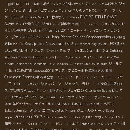
ジャ
Aligoté Derain et Altaber
ボジョレワイン全体の一大イヴェント
じゃんぼもち
ン・フォワヤール
ラ・ピオッシュ
Florance
パリのレストラン「ゆず」
ラ・カ
CAVE
Festivin
DIVE BOUTELLE
サ・デル・ぺロ
Fer du Sang 16
竹澤さん
AUGE
アレイヤ地方
ボージョロワーズ試飲会
M de B
テール・ド・ヴォルカン2014
C'est le Printemps 2017
ヴァランタ
オリゾン事務局
コート・ド・レイヨン
ン・ヴァレス
Jean-Pierre Robinot
Oenoconnexion
Benoit
Yve chef
パリ14区
Beaujolais Nouveau
JACQUES
感動のワイン
オップラ
France/Uruguay 2:1
LASSAIGNE
オーナシェフ・シャヴィさん
ラ・ヴィエルジュ・ルージュ
Cuisinier
Yuji san
Tokyo Restaurants
シャトー・クリストフ・ペイリュルス
Cuveé WA
ジョルデ
Nicole Carmarans
Dambach-La-Ville
Sushi Cuisinier OKADA Daisuke
ィ
Rémi DUFAITRE Nouveau2018
アンヌ・ラピエール
門脇紀子さん
湘南
エマニュエル・ラセ
Cabernet-Franc
収穫29回記念・ドミニック・ドゥラン
ーニュ
シャンパーン・ジャック・ラセーニュ
ロー・フォルト
東京大田区のエ
Lyon
アヴェイロン
スポアかまたや
バトン・板垣さん
Charles de Gaulle
伊豆
マ
チュ
ビオトップワイン
QV.g
LEVAT
フィロキセラ
タヴェル・ヴァンタージュ15
ベジエ
2018年ビュヴォン・ナチュール
CHATEAU CHRISTOPHE PEYRUS
アンジェ
クロ・ルジャール
Sakano Jun san
T'inquiètes M'man!
Saperli
Vendanges 2017
Popet
Kitahara san
St Emilion
マリオン
ケヴィン・デコンブ
関西
オリビエ・クロス
ディオニー
ビストロマルゴ
Uchida san
アメルシュヴィル畑