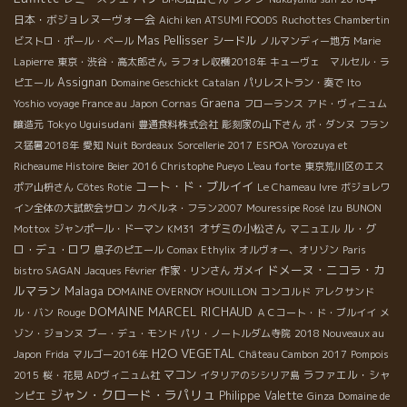
日本・ボジョレヌーヴォー会
Aichi ken ATSUMI FOODS
Ruchottes Chambertin
Mas Pellisser
シードル
ビストロ・ポール・ベール
ノルマンディー地方
Marie
Lapierre
東京・渋谷・高太郎さん
ラフォレ収穫2018年
キューヴェ マルセル・ラ
Assignan
ピエール
Domaine Geschickt
Catalan
パリレストラン・奏で
Ito
Graena
Yoshio voyage France au Japon
Cornas
フローランス
アド・ヴィニュム
Tokyo Uguisudani
醸造元
豊通食料株式会社
彫刻家の山下さん
ポ・ダンヌ
フラン
ス猛暑2018年
愛知
Nuit Bordeaux
Sorcellerie 2017
ESPOA Yorozuya et
Richeaume Histoire
Beier 2016
Christophe Pueyo
L'eau forte
東京荒川区のエス
コート・ド・ブルイイ
ポア山枡さん
Côtes Rotie
Le Chameau Ivre
ボジョレワ
イン全体の大試飲会サロン
カベルネ・フラン2007
Mouressipe Rosé
Izu
BUNON
オザミの小松さん
ル・グ
Mottox
ジャンポール・ドーマン
KM31
マニュエル
ロ・デュ・ロワ
息子のピエール
Comax Ethylix
オルヴォー、オリゾン
Paris
ドメーヌ・ニコラ・カ
bistro SAGAN
Jacques Février
作家・リンさん
ガメイ
ルマラン
Malaga
DOMAINE OVERNOY HOUILLON
コンコルド
アレクサンド
DOMAINE MARCEL RICHAUD
ル・バン
Rouge
ＡＣコート・ド・ブルイイ
メ
ゾン・ジョンヌ
ブー・デュ・モンド
パリ・ノートルダム寺院
2018 Nouveaux au
H2O VEGETAL
Japon
Frida
マルゴー2016年
Château Cambon 2017
Pompois
マコン
ラファエル・シャ
2015
桜・花見
ADヴィニュム社
イタリアのシシリア島
ジャン・クロード・ラパリュ
ンピエ
Philippe Valette
Ginza
Domaine de