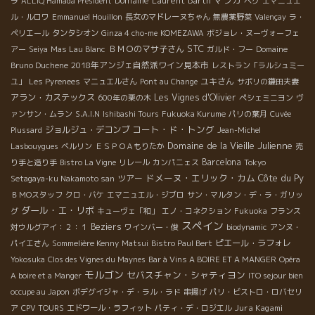
Domaine Laurent Barth
ラ
ALLIQ Hamada President
ペグ
エマニュエ
ル・ルロワ
Emmanuel Houillon
長女のマドレーヌちゃん
無農薬野菜
Valençay
ラ・
ペリエール
タンタシオン
Ginza 4 cho-me
KOMEZAWA
ボジョレ・ヌーヴォーフェ
STC
ＢＭＯのマサ子さん
アー
Seiya
Mas Lau Blanc
ガルド・フー
Domaine
2018年アンジェ自然派ワイン見本市
Bruno Duchene
レストラン「ラルシュミー
ユキさん
ユ」
Les Pyrenees
マニュエルさん
Pont au Change
サボリの鎌田夫妻
アラン・カステックス
Les Vignes d'Olivier
600年の栗の木
ペシェミニヨン
ヴ
ァンサン・ムラン
S.A.I.N
Ishibashi Tours
Fukuoka Kurume
パリの葉月
Cuvée
コート・ド・トング
ジョルジュ・デコンブ
Plussard
Jean-Michel
Domaine de la Vieille Julienne
Lasbouygues
ベルリン
ＥＳＰＯＡもりたか
売
Barcelona
り手と造り手
Bistro La Vigne
リレール
カンパニェス
Tokyo
ドメーヌ・エリック・カム
Côte du Py
ツアー
Setagaya-ku Nakamoto san
ＢＭОスタッフ
クロ・バケ
エマニュエル・ジブロ
サン・マルタン・デ・ラ・ガリッ
ダール・エ・リボ
グ
キューヴェ「和」
エノ・コネクション
Fukuoka
フランス
スペイン
Beziers
対ウルグアイ：２：１
ワインバー・俊
biodynamic
アンヌ・
ピエール・ラフォレ
パイエさん
Sommelière Kenny
Matsui
Bistro Paul Bert
Yokosuka
Clos des Vignes du Maynes
Bar à Vins A BOIRE ET A MANGER
Opéra
モルゴン
セバスチャン・シャティヨン
A boire et a Manger
ITO sejour bien
occupe au Japon
ボデグイジャ・デ・ラル・ラド
串揚げ
パリ・ビストロ・ロバセリ
Jura Kagami
ア
CPV TOURS
エドワール・ラフィット
パティ・デ・ロジエル