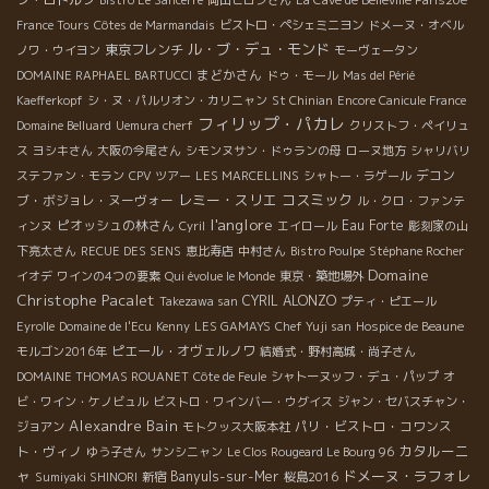
France Tours
Côtes de Marmandais
ビストロ・ペシェミニヨン
ドメーヌ・オベル
ル・ブ・デュ・モンド
東京フレンチ
ノワ・ウイヨン
モーヴェータン
まどかさん
DOMAINE RAPHAEL BARTUCCI
ドゥ・モール
Mas del Périé
Kaefferkopf
シ・ヌ・パルリオン・カリニャン
St Chinian
Encore Canicule France
フィリップ・パカレ
Domaine Belluard
Uemura cherf
クリストフ・ペイリュ
ス
ヨシキさん
大阪の今尾さん
シモンヌサン・ドゥランの母
ローヌ地方
シャリバリ
デコン
ステファン・モラン
CPV ツアー
LES MARCELLINS
シャトー・ラゲール
レミー・スリエ
コスミック
ブ・ボジョレ・ヌーヴォー
ル・クロ・ファンテ
l'anglore
ピオッシュの林さん
Eau Forte
ィンヌ
Cyril
エイロール
彫刻家の山
下亮太さん
RECUE DES SENS
恵比寿店
中村さん
Bistro Poulpe
Stéphane Rocher
Domaine
イオデ
ワインの4つの要素
Qui évolue le Monde
東京・築地場外
Christophe Pacalet
CYRIL ALONZO
Takezawa san
プティ・ピエール
Eyrolle
Domaine de l'Ecu
Kenny
LES GAMAYS
Chef Yuji san
Hospice de Beaune
ピエール・オヴェルノワ
モルゴン2016年
結婚式・野村高城・尚子さん
DOMAINE THOMAS ROUANET
Côte de Feule
シャトーヌッフ・デュ・パップ
オ
ビ・ワイン・ケノビュル
ビストロ・ワインバー・ウグイス
ジャン・セバスチャン・
Alexandre Bain
パリ・ビストロ・コワンス
ジョアン
モトクッス大阪本社
カタルーニ
ト・ヴィノ
ゆう子さん
サンシニャン
Le Clos Rougeard Le Bourg 96
ャ
ドメーヌ・ラフォレ
Banyuls-sur-Mer
Sumiyaki SHINORI
新宿
桜島2016