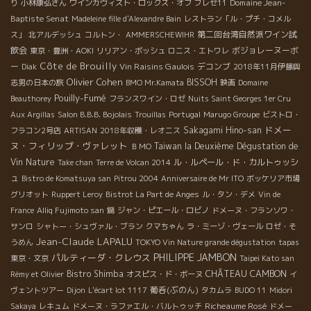
Domaine Jean-
り
小林康弘さん
ワインカヴィスト・ロックス・オフ
ブレゼ11
Baptiste Senat
Madeleine fille d'Alexandre Bain
レストラン「ル・プチ・コメル
第二回台湾自然派ワイン試
ス」
北アルデッシュ
コルトン・
AMMERSCHEWIHR
飲会
ボジョレーヌーボ
東京・豊洲・AOKI
リリアン・ボッシュ
ロニス・エトワレ
Côte de Brouilly
ー
Vin Raisins Gaulois
デコンブ
Diak
2018年11月伊藤與
Olivier Cohen
BISSOH
志男の日本の旅
BMO Mr.Kamata
映画
Domaine
Pouilly-Fumé
Beauthorey
フランスワイン・ロゼ
Nuits Saint Georges 1er Cru
Aux Argillas
Salon B.B.B. Bojolais
Trouillas
Portugal
Marugo Groupe
ビストロ・
ドメー
Sakagami Hino-san
フラコン2号店
ARTISAN
2018年収穫・レオニス
ヌ・フィリップ・ヴァレット
Taiwan la Deuxième Dégustation de
ＢＭО
Vin Nature
ル・ルペール・ド・カルトゥッシ
Take chan
Terre de Volcan 2014
ュ
Bistro de Komatsuya san
Pitrou 2004
Anniversaire de Mr ITO
ボッケリア市場
グリオット
Ruppert Leroy
Bistrot La Part de Anges
ル・タン・デメ
Vin de
France
Alliq Fujimoto san
鍋
ジャン・ピエール・ロビノ
ドメーヌ・フランソワ・
サンロ
シャトー・シュヴァル・ブラン
クマちゃん
ラ・ミーゾ・ヴェール
ロゼ・そ
Jean-Claude LAPALU
うめん
TOKYO Vin Nature grande dégustation
tapas
PHILIPPE JAMBON
パルティーダ・クレウス
東京・文京
Taipei Kato san
Bistro Shimba
CHÂTEAU CAMBON
Rémy et Olivier
オスピス・ド・ボーヌ
イ
葡呑(ぶのん)
ヴェントツアー
Dijon
L'écart lot 1117
タカムラ
BUDO 11
Midori
Richeaume Rosé
Sakaya
レキュム
ドメーヌ・ラファエル・バルトゥッチ
ドメー