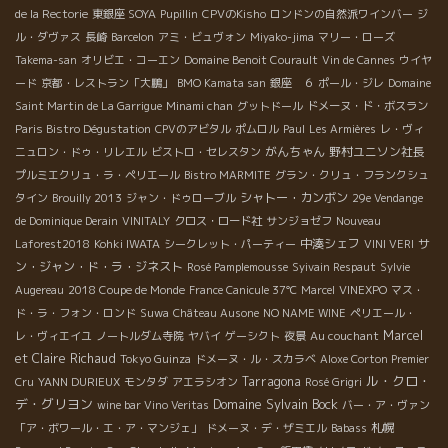
de la Rectorie
東銀座 SOYA
Pupillin
CPVのKisho
ロンドンの自然派ワインバー
ジ
ル・ダヴァス
長崎
Barcelon
アミ・ビュヴォン
Miyako-jima
マリー・ローズ
Takema-san
オリビエ・コーエン
Domaine Benoit Courault
Vin de Cannes
ウイヤ
ード
京都・レストラン「大鵬」
BMO Kamata san
銀座 ６
ポール・ジレ
Domaine
Saint Martin de La Garrigue
Minami chan
グットドール
ドメーヌ・ド・ボスラン
Paris Bistro Dégustation
CPVのアビタル
ポムロル
Paul
Les Armières
レ・ヴィ
がんちゃん
野村ユニソン社長
ニュロン・ドゥ・リレエル
ビストロ・セレスタン
プルミエクリュ・ラ・ペリエール
Bistro MARMITE
グラン・クリュ・フランクシュ
シャトー・カンボン
タイン
Brouilly 2013
ジャン・ドゥローブル
29e Vendange
de Dominique Derain
VINITALY
クロス・ロード社
サンジョゼフ
Nouveau
中湊シェフ
サ
Laforest2018
Kohki IWATA
シークレット・パーティー
VINI VERI
ン・ジャン・ド・ラ・ジネスト
Rosé Pamplemousse
Syivain Respaut
Sylvie
Augereau
2018 Coupe de Monde
France Canicule 37℃
Marcel
VINEXPO
マス・
ド・ラ・フォン・ロンド
Suwa
Château Ausone
NO NAME WINE
ペリエール・
Marcel
レ・ヴィエイユ
ノートルダム寺院
ヤバイ
ゲーシクト
夜景
Au couchant
et Claire Richaud
Tokyo Guinza
ドメーヌ・ル・スカラベ
Aloxe Corton Premier
ル・クロ・
Tarragona
Cru
YANN DURIEUX
モンタダ
アエラシオン
Rosé Grigri
デ・グリヨン
Domaine Sylvain Bock
wine bar Vino Veritas
バー・ア・ヴァン
札幌
「ア・ボワール・エ・ア・マンジェ」
ドメーヌ・デ・ザミエル
Babass