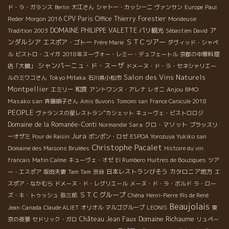
ド・ラ・ガランス
Berlin
大江さん
シャトー・カッシーニ
ヴァンサン
Europe
Paul
CPV Paris Office
Thierry Forestier
Reder
Morgon 2016
Mondeuse
ア
DOMAINE PHILIPPE VALETTE
パリ観光
Tradition 2003
Sébastien David
ンダルシア
ＳＴＣツアー
エスポア・ゴトー
Frère Marie
ダヴィッド・シャペ
ル
ビストロ・ユイガ
2018年ヌーヴォー・レミー・デュフェートル
京都の中華料理
シャンパーニュ・ド・スーザ
店「大鵬」
ドメーヌ・ド・ラ・セネシャリエー
Salon des Vins Naturels
ルのミワコさん
Tokyo Mitaka
石川県小松市
Montpellier
和食
Anjou
BMO
エミリー
アントワンヌ・アレナ
レオニ
Masako san
斉藤順子さん
Amis Buvons
Tomomi san
France Canicule 2018
PEOPLE
ヴァランスの星レストラン”カシェット
キューヴェ・ビストロロジ
Domaine de la Romanée-Conti
Sara
クロ・マソット
Normandie
ブラッスリ
Jura
ーオザミ
Pour de Raisin
ポンポン・ロゼ
ESPOA Yorozuya Yukiko san
Christophe Pacalet
Domaine des Maisons Brulées
Histoire du vin
francais
Matin Calme
キューヴェ・オゼ
El Rumbero
Huitres de Bouzigues
ツア
日本レストランびそう
カタロニア地方
ー・エスポア
坂田夫妻
Tam Tam
渋谷
エ
スポア・なかむら
ドメーヌ・ド・レグリエール
メーヌ・ド・ラ・ボルド
ラ・ロー
ＳＴＣグループ
ズ・キ・トゥッシュ
弥三郎
Chéna
Henri-Pierre fils de René
Beaujolais
Jean
Canada
Claude ALIET
オリオル
マルゴグループ
LEONIS
東
Domaine Richaume
Château Jean Faux
京の夜景
セドリック・ガロ
リュペー