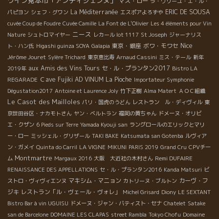
ワイン見本市「アンディジェンヌ」
マス・ロー
ラ・ヴリーユ・エ・ル・
La Méditerranée
ERIC DE SOUSA
パピヨン
シェフ・グワン
エスポアよろずや
cuvée Coup de Foudre
Cuvée Camille
La Font de L'Olivier
Les 4 éléments pour Vin
ニース
Nature
シュトロマイヤー
レカール lot 1117
St Joseph
ジャーナリス
Nice
東京・銀座
ボワ・モワセ
ト・ハン氏
Higashi guinza SOYA
Galapia
Jérôme Jouret
Sylère Trichard
東京恵比寿
Arnaud Cassini
ミス・テール
新年
aux Amis des Vins Tours
セ・ル・プランタン2017
2019年
Bistro LA
Ｃave Fujiki
AD VINUM
La Pioche
REGARADE
Importateur Symphonie
Dégustation2017
Antoine et Laurence Joly
竹下正樹
Alma Matert
ＡＯＣ組織
Le Casot des Mailloles
パリ・国虎のうどん
レストラン ル・ディヴィル
東
京世田谷区・ナカモトさん
ヤン・ベルトラン
福岡の黄ちゃん
ドメーヌ・オリビ
エ・クザン
6 Pieds sur Terre
Yamada Kyouji san
ラングロールのエリックとマリ
ー・ロー
ミッシェル・グリザール
TAKI BAKE
Katsumata san Gotenba
ルヴィア
LA VIGNE
ン・ガメイ
Quinta do Carril
MIKUNI
PARIS 2019
Grand Cru
CPVチー
Montmartre
Remi DUFAIRE
ム
Margaux 2016
大阪 大近社の木村さん
RENAISSANCE DES APPELLATIONS
セ・ル・プランタン2016
Kanda Matsuri
ビ
マキシム・マニョン
カーヴ・フ
ストロ・ヴィヴィエンヌ
カトリーヌ・ブルトン
ジキ
レストラン「ル・ヴェール・ヴォレ」
Michel Grisard
Diony
LE SEXTANT
Bistro Bar à vin UGUISU
ドメーヌ・ジャン・バティスト・セナ
Chatelet
Satake
san de Barcelone
DOMAINE LES CLAPAS
street Rambla
Tokyo Chofu
Domaine