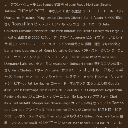
レ・グラン・ヴェール
Les toqués
凱旋門
Atsumi Foods Mori san
Zinzins
THOMAS PICOT
ラ・ローブ・エ・ル・パレ
Juliénas
ユキさんの50歳の誕生会
Domaine Maxime Magnon
Saint Aubin
Le Clos des Oliviers
ＢＭОの桐谷
Roussillon
ビストロ・モンマルトル
さん
カミーユ・バカーブ
Julien
Courtois
Domaine Etienne et Sébastien Riffault
Mr. Hiroto Maruyama
Margaux
イヴォ・フェレイ
小松さん
山田恭路
2020
ピネル・デ・ブライ
Auvergne
ビム
ラ
南仏モンペイル
レ・ロシニョ
オーリックの藤元さん
長野・諏訪
はせがわ酒店
Bar à vins
Laurence et Rémi Dufaitre
Canigou
バティスト・クザン
ラ・フェ
ル・モン・ド・マリー
ルム・サン・マルタン
Petit Pierre
BOM Yamada san
Domaine Laforest
タン・タン
Asuka san
Guinza 4 chome
野村ユニソンの藤木
オリオル・アルティギ
サンドリーヌ
さん
Paris Chatelet
チボー
Vin italien
ャス
Ramon
シャトー・レスティニャック
サン・シニアン
ドメーヌ・クリスチ
エッフェル塔
ャン・ビネール
Patrice Hughes
コート・ド・マルマンデ
Goutte
Haut Languedoc-Roquebrun
d’Or
C'est le Printemps 2016
DOMAINE RIVATON
ジェローム・ソリーニ
Camille Lapierre
Chef
Reviens Gamay
アブリュー
Le Temps
Kouki WATANABE
Maupertuis Neyrou-Plage
カシェットのまさシェフ
des Cerises
ビストロ・ビア
アントネッラ
Pink is not red
ロイック
Cuvée Red
ンカーラ
ミネルヴォワ
ポン・ヌッフ
小松
Miyamoto
Bâteau Mouche à Tokyo
猛
ペルピニャン
暑・フランス2018年夏
Senior Jazz Bande CAROLINE
サロン・レ