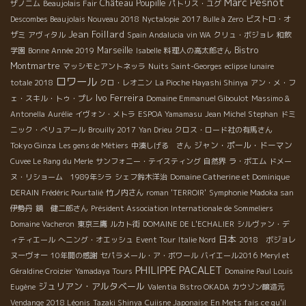
Marc Pesnot
Château Poupille
ザノニム
Beaujolais Fair
パトリス・ユグ
Descombes Beaujolais Nouveau 2018
Nyctalopie
2017 Bulle à Zero
ビストロ・オ
Jean Foillard
ザミ
アヴィタル
Spain Andalucia
vin WA
クリュ・ボジョレ
和飲
Marseille
Bistro
学園
Bonne Année 2019
Isabelle
料理人の高太郎さん
Montmartre
マッシモとアントネッラ
Nuits Saint-Georges
eclipse lunaire
ロワール
totale 2018
クロ・レオニン
La Pioche Hayashi Shinya
アン・メ・フ
Ivo Ferreira
ェ・スキル・トゥ・プレ
Domaine Emmanuel Giboulot
Massimo &
Antonella
Aurélie
イヴォン・メトラ
ESPOA Yamamasu
Jean Michel Stephan
ドミ
ニック・べリュアール
Brouilly 2017
Yan Drieu
クロス・ロード社の有馬さん
Tokyo Ginza
ジャン・ポール・ドーマン
Les gens de Métiers
中湊しげる さん
Cuvee Le Rang du Merle
サンフォニー・テイスティング
自然界
ラ・ボエム
ドメー
ヌ・リショーム 1989年シラ
シェフ鈴木洋治
Domaine Catherine et Dominique
DERAIN
Frédéric Pourtalié
竹ノ内さん
roman 'TERROIR'
Symphonie Madoka san
伊勢丹
鏡 健二郎さん
Président Association Internationale de Sommeliers
Domaine Vacheron
東京三鷹
ルカト街
DOMAINE DE L'ECHALIER
シルヴァン・デ
日本
ィティエール
へニング・オエッシュ
Event Tour
Italie Nord
2018 ボジョレ
ヌーヴォー
10年間の感謝
セパラメール・ア・ボワール
バイエール2016
Meryl et
PHILIPPE PACALET
Géraldine Croizier
Yamadaya Tours
Domaine Paul Louis
ジュリアン・アルタベール
Eugène
Valentia
Bistro OKADA
カウゾン醸造元
Vendange 2018 Léonis
Tazaki Shinya
Cuiisne Japonaise
En Mets fais ce qu'il