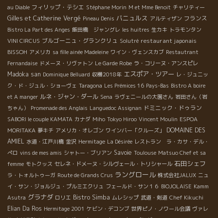
フィリップ・テシエ
au Diable
Stéphane Morin
M et Mme Benoit
チャリティー
バニュルス
Gilles et Catherine Vergé
フランス
Pineau Denis
アルティザン
Bistro La Part des Anges
飯田橋 ジャングレ
les huitres
生カキ
トラモンタン
ブルゴーニュ・グランクリュ
restaurant japonais
VINI CIRCUS
Solutré
BISSOH
アメリカ
sa fille ainée Madeleine
ワイン・ヴェンスカブ
Restautrant
Fernandaise
ドメーヌ・リヴァトン
Le Garde Robe
ラ・コリーヌ・アンスピレ
エスポア・ツアー
Madoka san
Dominique Belluard
収穫2018年
レ・ジュニッ
ク・ド・ジュル・ショーヴェ
Taragona
Les Prémices 16
Pays-Bas
Bistro A boire
ルネ・ジャン・ダール
et A manger
Sena
ラヴェニールの大園さん
岩田さん（岩
ドミニック・ドゥラン
ちゃん）
Promenade des Anglais
Languedoc Assignan
SABORI le couple KAMATA
カナダ
Miho
Tokyo Hiroo
Vincent Moulin
ESPOA
DOMAINE DES
MORITAKA
夢キチ
アメリカ・オレゴン
ワインバー「クルーズ」
AMIEL
水道・江戸川橋
金沢
Hermitage
La Désirée
レストラン ラ・カサ・デル・
Savoie
ぺロ
vins de mes amis
シャトー・ブリアン
Toulouse
Matsuo Chef et sa
石田シェフ
femme
モトクッス
セレネ・ドメーヌ・シルヴェール・トリシャール
ラングロール
ラ・トォルトゥーガ
Route de Grands Crus
株式会社JALUX
ニュ
イ・サン・ジョルジュ・プルミエクリュ
フェールド・サン１６
BIOJOLAISE
Kamm
グラナダ
Bistro Simba
Asutra
ロリエ
ムレシップ
武道・剣道
Chef Kikuchi
Elian Da Ros
Hermitage 2001
ケビン・デコンブ
世界ピノ・ノワール会議
ヴァレ