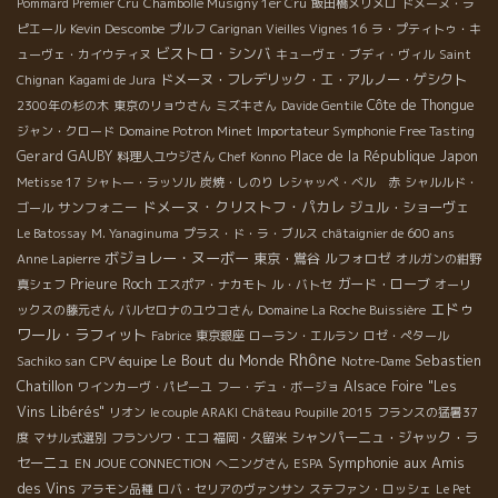
Pommard Premier Cru
Chambolle Musigny 1er Cru
飯田橋メリメロ
ドメーヌ・ラ
ピエール
Kevin Descombe
プルフ
Carignan Vieilles Vignes 16
ラ・プティトゥ・キ
ビストロ・シンバ
ューヴェ・カイウティヌ
キューヴェ・ブディ・ヴィル
Saint
ドメーヌ・フレデリック・エ・アルノー・ゲシクト
Chignan
Kagami de Jura
Côte de Thongue
2300年の杉の木
東京のリョウさん
ミズキさん
Davide Gentile
ジャン・クロード
Domaine Potron Minet
Importateur Symphonie Free Tasting
Gerard GAUBY
Place de la République
Japon
料理人ユウジさん
Chef Konno
Metisse 17
シャトー・ラッソル
炭焼・しのり
レシャッペ・ベル 赤
シャルルド・
ドメーヌ・クリストフ・パカレ
サンフォニー
ジュル・ショーヴェ
ゴール
Le Batossay
M. Yanaginuma
プラス・ド・ラ・ブルス
châtaignier de 600 ans
ボジョレー・ヌーボー
東京・鴬谷
ルフォロゼ
Anne Lapierre
オルガンの紺野
Prieure Roch
ガード・ローブ
真シェフ
エスポア・ナカモト
ル・バトセ
オーリ
エドゥ
ックスの藤元さん
バルセロナのユウコさん
Domaine La Roche Buissière
ワール・ラフィット
Fabrice
東京銀座
ローラン・エルラン
ロゼ・ぺタール
Rhône
Le Bout du Monde
Sebastien
Sachiko san
CPV équipe
Notre-Dame
Chatillon
Alsace Foire "Les
ワインカーヴ・パピーユ
フー・デュ・ボージョ
Vins Libérés"
リオン
le couple ARAKI
Château Poupille 2015
フランスの猛暑37
シャンパーニュ・ジャック・ラ
度
マサル式選別
フランソワ・エコ
福岡・久留米
Symphonie
aux Amis
セーニュ
EN JOUE CONNECTION
へニングさん
ESPA
des Vins
アラモン品種
ロバ・セリアのヴァンサン
ステファン・ロッシェ
Le Pet