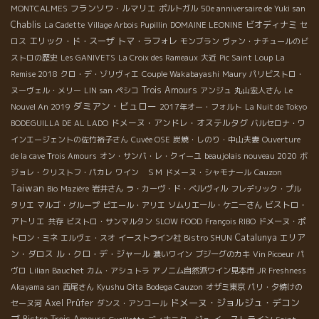
フランソワ・ルマリエ
MONTCALMES
ポルトガル
50e anniversaire de Yuki san
Chablis
ビオディナミ
La Cadette
Village Arbois Pupillin
DOMAINE LEONINE
セ
エリック・ド・スーザ
トマ・ラフォレ
ロス
モンブラン
ヴァン・ナチュールのビ
ストロの歴史
Les GANIVETS
La Croix des Rameaux
大近
Pic Saint Loup
La
Remise 2018
クロ・デ・ゾリヴィエ
Couple Wakabayashi
Maury
パリビストロ・
Trois Amours
ヌーヴェル・メリー
LIN san
ペシコ
アンジュ
丸山宏人さん
Le
ダミアン・ビュロー
Nouvel An 2019
2017年オー・フォルト
La Nuit de Tokyo
ドメーヌ・アンドレ・オステルタグ
BODEGUILLA DE AL LADO
バルセロナ・ワ
インエージェントの佐竹裕子さん
Cuvée OSE
炭焼・しのり・中山夫妻
Ouverture
de la cave Trois Amours
オン・サンバ・レ・クイーユ
beaujolais nouveau 2020
ボ
ジョレ・クリストフ・パカレ
ワイン ＳＭ
ドメーヌ・シャモナール
Cauzon
Taiwan
Bio
Mazière
岩井さん
ラ・カーヴ・ド・ベルヴィル
フレデリック・プル
ビストロ・
タリエ
マルゴ・グループ
ピエール・アリエ
ソムリエール・ケニーさん
アトリエ
共存
ビストロ・サンマルタン
SLOW FOOD
François RIBO
ドメーヌ・ポ
Catalunya
エリア
トロン・ミネ
エルヴェ・スオ
イーストライン社
Bistro SHUN
ン・ダロス
ル・クロ・デ・ジャール
濃いワイン
ブジーグのカキ
Vin Picoeur
パ
ヴロ
Lilian Bauchet
カム・アシュトラ
アノニム自然派ワイン見本市
JR Freshness
Akayama san
西尾さん
Kyushu Oita
Bodega Cauzon
オザミ東京
パリ・夕焼けの
ドメーヌ・ジョルジュ・デコン
Axel Prüfer
セーヌ河
ダンス・アンコール
ブ