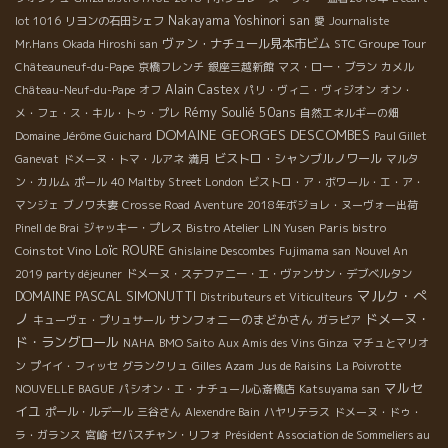
Nakayama Yoshinori san
lot 1016
リヨンの石田シェフ
愛
Journaliste
ヴァン・ナチュール見本市ビム
STC Groupe Tour
Mr.Hans
Okada Hiroshi san
Châteauneuf-du-Pape
京橋フレンチ
銀座三越新館
マス・ロー・ブラン
カメル
Alain Castex
Château-Neuf-du-Pape
オフ
パリ・ヴィニ・ヴィジオン
オン・
Rémy Soulié 50ans
メ・フェ・ス・キル・トゥ・プレ
自然エネルギーの畑
DOMAINE GEORGES DESCOMBES
Domaine Jérôme Guichard
Paul Gillet
ビストロ・シャンブルノワール
Ganevat
ドメーヌ・トマ・ルアネ
満月
マルタ
ン・カルム
ポール
40 Maltby Street London
ビストロ・ア・ボワール・エ・ア・
マンジェ
ブノワ夫妻
Crosse Road
Aventure
2018年ボジョレ・ヌーヴォー出荷
Paris bistro
Pinell de Brai
ジャッキー・プレス
Bistro Atelier
LIN Yusen
Loïc ROURE
Coinstot Vino
Ghislaine Descombes
Fujimama san
Nouvel An
2019 party déjeuner
ドメーヌ・ステファニー・エ・ヴァンサン・デブベルタン
マルク・ぺ
DOMAINE PASCAL SIMONUTTI
Distributeurs et Viticulteurs
ノ
ドメーヌ・
サンフォニーのまどかさん
キューヴェ・プリュサール
ガラピア
ド・ラングロール
NAHA
BMO Saito
Aux Amis des Vins Ginza
マチュとマリオ
ン
プイイ・フィッセ
グランクリュ
Gilles Azam
Jus de Raisins
La Poivrotte
マルセ
NOUVELLE BAGUE
パシオン・エ・ナチュール心斎橋店
Katsuyama san
イユ
ポール・ルデール
三谷さん
Alexendre Bain
ハヤリテラス
ドメーヌ・ドゥ・
ラ・ガランス
宮崎
セバスチャン・リフォ
Président Association de Sommeliers au