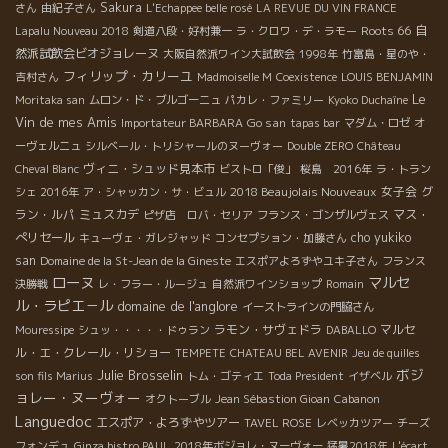
Sakura
さん
由紀子さん
L'Echappee belle rosé
LA REVUE DU VIN FRANCE
Roots 66
自
Lapalu Nouveau 2018
剣道八段・好村兼一
ラ・クロワ・デ・ラモー
然派試飲会ビオジョレーヌ
大阪自然派ワイン大試飲会
1998年
竹富島・星のや・
フィリップ・カリーユ
吉村さん
Madmoiselle M
Coexistence
LOUIS BENJAMIN
Le
Moritaka san
ムロン・ド・ブルゴーニュ
パカレ・ファミリー
Kyoko Duchaîne
Vin de mes Amis
Go san
Importateur BARBARA
tapas bar
マダム・ロゼ
オ
ーヴェルニュ
シルベール・トリシャールのヌーヴォー
Double ZERO
Château
ヴィニ・シュッド見本市
Cheval Blanc
ビストロ「俊」
桜島 2016年
ラ・トラン
2018 Beaujolais Nouveaux
女子会
グ
シェ 2016年
ア・シャッカン・サ・ビュル
ラン・ルパ
ミュスカデ
マス・
ピザ店 ロバ・セリア
フランス・ゴンザルヴェス
ぺリセール
cho yukiko
キューヴェ・ガレジャッド
コンセプション・加藤さん
san
Domaine de la St-Jean de la Gineste
エスポアよろずやユキ子さん
フランス
ローヌ
マルセ
決勝戦
レ・フラー・ルージュ
自然派ワインショップ
Romain
ル・ラピエ－ル
domaine de l'anglore
イーストラインの門脇さん
ラモン・サヴェドラ
マルセ
Mouressipe
シュッ・・・・・ドゥラン
DABALLO
ル・エ・クレール・リショー
TEMPETE
CHATEAU BEL AVENIR
Jeu de quilles
ボジ
Julie Brosselin
son fils Marius
トム・ゴティエ
Toda President
イザベル
ョレー・ヌーヴォー
オクトーブル
Jean Sébastion Gioan
Cabanon
Languedoc
エスポア・よろずやツアー
TAVEL ROSE
レベッカツアー
チーズ
フォンデュ
Ginza bistro PAUL
2018年ボジョレ・ヌーヴォー
猛暑2018年
L'écart