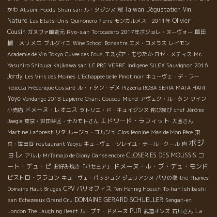
Taiwan Dégustation Vin
かわ
Atsumi Foods
Shun san
ル・タジンヌ
桜
Olivier
Nature
Les Etats-Unis
Quinonero Pierre
モンカルメス 2011年
Cousin
Ryo-san
飯田
ガヌヴァ醸造元
Torocadero
2017年ボジョレ・ヌーヴォー
橋 メリメロ
ブルグイユ
Wine School
Bonastre
エメ・コメラス
レイモン
Academie de Vin Tokyo
Cuvee des Fous
エスポア・もりたか
ロゼ・メティス
Mr.
Yasuhiro Shibuya
Kajikawa san
LE PRE VERRE
Indigene
SILEX Sauvignon 2016
Jordy
Les Vins des Moines
L'Echappee belle
Pinot noir
キューヴェ・デ・フー
Rebecca
Frédérique Cossard
ル・ｒタン・デメ
Pizzeria ROBA SERIA
MATA HARI
Yoyo
Vendange 2018 Lapierre
Chant Coucou
Michel
アヴェク・ル・タン
ワイン
ドメーヌ・レオニス
小売店
ラトリエ・ド・キュイジンヌ
侘び寂び
chef Jérôme
エドワード・ラフィット
Jaegle
東京・世田谷区・ナカモトさん
大園さん
Martine Laforest
リタ
ルージュ・ゴルジュ
Clos léonine
Mas de Mon Père
東
ボジ
京・世田谷
restaurant Yaoyu
キューヴェ・ソレイユ・テール・クール
肉
ョレ
コ
CLOSERIES DES MOUSSIS
アルル
Mr.Tamajo de Diony
Danse encore
ート・デュ・ピ
ドメーヌ・ル・ブ・デュ・モンド
お好み焼き「パセミア」
ビストロ・フラコン
キューヴェ・パッション
ジュリアンヌ
パリの夜
the Thames
CPV パリオフィス
Domaine Haut Brugas
Ten
Hennig Hoesch
To-han Ishibashi
DOMAINE GERARD SCHUELLER
san
Echezeaux Grand Cru
Sengan-en
PUR
La
London The Laughing Heart
ル・プチ・ドメーヌ
武道オンズ
石川さん