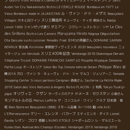
Bistro Trois Amours
イーストライン
Cueillette
ディナミタージュ
Saint
Aubin 1er Cru
Nakaminato
Bistro LE CERCLE ROUGE
Bordeaux en 1977
Le
ル・ヴァン・ドゥ・メザミ
Vieux Bordeaux
made in JAJAKISTAN
Beaujolais
スリエ醸造所
Villages
カキと白ワイン
キューヴェ・ティボ
桐谷さん
Nadja
Le Clos
ダミアン・コクレー
Lenoir 1989
シャンゼリゼ通り
レストラン・ソヤ
des Grillons
Bistro Les Canons
Maruyama Hiroto
Nagoya Dégustation
Ota Daisuke sushi cuisinier
Penedès
Fred
ＢＭОの斉藤さん
DOMAINE SARNIN
BERRUX
宮古島
Kirishima
東銀座ヴィヴィエンヌ
2020 beaujolais nouveaux
ニュ
スリエ400年記念
Vendange 2018 Dominique Derain
イタージュ
vin Venskab
Stéphane Tissot
DOMAINE FRANCOIS SAINT-LO
Poupille Atypique
Domaine
Philippe Wies
Patte Loup
オーストリア
Salon Bio Top
Simone mère de Derain
収
穫2016
ガロ・ヴァン
ラ・キューヴェ・ドゥ・シャ
マルコ・ジュリアーニ
Yamada
Shopping Center
Si nous parlions Carignan
森高さん
Sauterne
La Petite Pépée
Tokyo Tsukiji-
2018 Salon des Vins Natures à Angers
Bistro FLACON - 2
有馬
オリヴィエ・クザン
jogai
ドメーヌ・セクスタン
サーヴィスのアナ
小泉さん
モンマルトルの丘
Marius Laffitte
ザ・コンコルド・ワイン・クラブ
日本酒 菊
Bien Boire en Beaujolais (BBB)
姫
スモール品種
ルーツ66
鮨
ville Asti
マリー・エレンヌ・バカーブ
L'Effervescence
エティエンヌ・ダイス
Lionel
Gauby
レザン・ゴロワ
感動
L'AUNIS ETOILE
シャポームロン
レ・ザルミエール
Kuma chan
Avenue des Champs-Elysées
Vendanges 2016
Vendange 2018