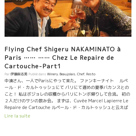
Flying Chef Shigeru NAKAMINATO à
Paris …… …… Chez Le Repaire de
Cartouche-Part1
Par
伊藤與志男
Publié dans
Winery
,
Beaujolais
,
Chef
,
Resto
中湊さん、一人でParisにやって来た。 ファンキーナイト ルペ
ール・ド・カルトゥッシュにて パリにて遅めの夏季バカンスとの
こと！ 私はボジョレの収穫からパリにトンボ帰りして合流。 初の
２人だけのサシの飲み会。 まずは、Cuvée Marcel Lapierre Le
Repaire de Cartouche ルペール・ド・カルトゥッシュと云えば
Terrine Canard カモのテリーヌ。 私は３５度のボジョレから戻
Lire la suite
ってきたので、冷をとってガスパッチョ・トマト。 ２本目はここ
のシェフ・ロドルフの義兄弟のRené-Jean のワインを開けた。 中
さんはTartare de Boeuf タルタール・ド・ブッフ牛の生肉 私は