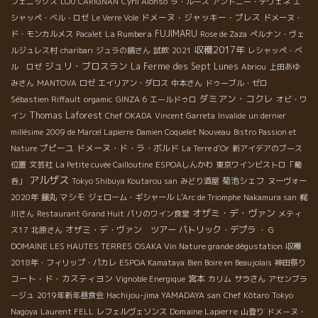
フェニックス
LOU CARIGNAN
Cyril Alonso
ラ・ルース
アントニー・テヴェネ
エ
ドメーヌ・ジャッキー・プレス
シャッペ・ベル・ロゼ
Le Verre Vole
ドメーヌ・
La Rumbera
FUJIMARU
ド・モンカルメス
Pacalet
Rose de Zaza
ぺルナン・ヴェ
収穫2017年
ルジュレス村
charibari
ジュラの鏡さん
試飲
2021
レシャッペ・ベ
ジュリ・ブロスラン
La Ferme des Sept Lunes
ル ロゼ
Abriou
上田あゆ
みさん
MANTOVA
ロゼ
エイリアン・ダロス
中本さん
ドゥーブル・ゼロ
ダミアン・コクレ
Sébastien Riffault
orgamic
GINZA 6
エールドゥロ
オビ・ワ
Thomas Laforest
イン
Chef OKADA
Vincent Garreta
Invalide
un dernier
millésime 2009 de Marcel Lapierre
Damien Coquelet Nouveau
Bistro Passion et
プピーユ
ドメーヌ・ド・ラ・ボルド
Nature
La Terre d'Or
新アイデアのブース
位置
文芸社
La Petite cuvée Cailloutine
ESPOAしんかわ
東京ワインビストロ「葡
アルザス
菊池シェフ
呑」
Tokyo Shibuya Koutarou san
みどり酒屋
ヌーヴォー
マシモ
2020年
藤丸
ジェローム・ギシャール
L'Arc de Triomphe
Nakamura san
梶
オザミ・デ・ヴァン
川さん
Restaurant Grand Huit
パリのワイン食堂
メティ
オザミ・デ・ヴァン ツアー
パトリック・デプラ
ス17
北原さん
・ G
DOMAINE LES HAUTES TERRES
OSAKA Vin Nature grande dégustation
収穫
2018年・フィリップ・パカレ
ESPOA Kamataya
Bien Boire en Beaujolais
神田祭り
コート・ド・カスティヨン
宮本
Vignoble Energique
カリム
サラさん
アセンブラ
ージュ
2019年新年昼食会
Hachijou-jima YAMADAYA san
Chef Kôtaro
Tokyo
Domaine Lapierre
Nagoya
Laurent FELL
レフェルヴェソンス
山登り
ドメーヌ・