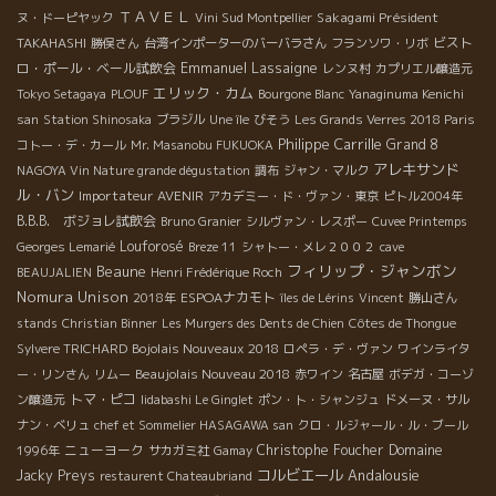
ＴＡＶＥＬ
Sakagami Président
ヌ・ドーピヤック
Vini Sud Montpellier
TAKAHASHI
ビスト
勝俣さん
台湾インポーターのバーバラさん
フランソワ・リボ
Emmanuel Lassaigne
ロ・ポール・ベール試飲会
レンヌ村
カプリエル醸造元
エリック・カム
Tokyo Setagaya
PLOUF
Bourgone Blanc
Yanaginuma Kenichi
san
Station Shinosaka
ブラジル
Une île
びそう
Les Grands Verres 2018 Paris
Philippe Carrille
Grand 8
コトー・デ・カール
Mr. Masanobu FUKUOKA
アレキサンド
NAGOYA Vin Nature grande dégustation
調布
ジャン・マルク
ル・バン
Importateur AVENIR
アカデミー・ド・ヴァン・東京
ピトル2004年
B.B.B. ボジョレ試飲会
Bruno Granier
シルヴァン・レスポー
Cuvee Printemps
Louforosé
Georges Lemarié
Breze 11
シャトー・メレ２００２
cave
フィリップ・ジャンボン
Beaune
BEAUJALIEN
Henri Frédérique Roch
Nomura Unison
ESPOAナカモト
2018年
îles de Lérins
Vincent
勝山さん
stands
Christian Binner
Les Murgers des Dents de Chien
Côtes de Thongue
Bojolais Nouveaux 2018
Sylvere TRICHARD
ロペラ・デ・ヴァン
ワインライタ
Beaujolais Nouveau 2018
ー・リンさん
リムー
赤ワイン
名古屋
ボデガ・コーゾ
トマ・ピコ
ン醸造元
Iidabashi Le Ginglet
ポン・ト・シャンジュ
ドメーヌ・サル
ナン・ベリュ
chef et Sommelier HASAGAWA san
クロ・ルジャール・ル・ブール
ニューヨーク
Christophe Foucher
Domaine
1996年
サカガミ社
Gamay
コルビエール
Andalousie
Jacky Preys
restaurent Chateaubriand