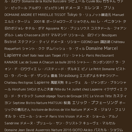
ラピエール
ル・ルロワ
Domaine de la Roche Buissière
Cuvée Bou
竹ちゃん
ヴァ
ドメーヌ・ミレンヌ・ブリュ
ン・ピックール
アルボワ・ピュピラン村
Tokyo
Manuel
DOMAINE ANDRE ET MIREILLE TISSOT
ラ・リュノット醸造元
レ・ぺニタント
エルミｒタージュ 2001年
ボージョロワーズ
リョウさん
Aki
夕
日のボジョレ
ホテル・ボマ
Aguyana
モン・ブリュリウス
コスタドール・フォアン
Lady Chassera 2017
ポルト
マルマンド
リショーム 白ワイン
Bouzigues
Bistrot
ステファン・ティソ
ドメーヌ・リショー
OZONO san
諏訪湖
Château
Domaine Marcel
Roquefort
シャント・クク
ダムバッシュ・ラ・ヴィル
Lapierre
Taipei
chef Xabi
Iwai san
パリ・シャトレ
Paris Restaurant
KANADE
Lac de Suwa
A Chacun sa bulle 2016
シャトー・カンボン2017
ラ・フ
ォン・ド・ロりヴィエ
レ・バスティード・ダルキエ
ピノ
Le Petit Domaine
ビスト
Strasbourg
ロ・ラ・パール・デ・ザンジュ
霧島
エスポアよろずやつツアー
Lapierre
Chateau Restignac
萬屋天狗
キューヴェ ル・ジャンボン・ブランシャ
ール
Hirofumi SHOJI さんご夫妻
Fête du 14 Juillet chez Lapierre
イクザヴィエ
ク
カスティ
ロ・ド・タイラック
Sumoll cépage
Tours de Groupe STC
Le Vin en Tête
エリック・プフェーリング
ヨン
桜島
Septime
Bistro Nature MATSUKI
オー
ドメーヌ・ジョリ・フェリ
リックの橋元さん
histoire de Bistros de Vin Nature
オル
ラ・ピエール・ショード
Paris Vini Vision
ドメーヌ・ショーム・アルノ
Sandrine
ドメーヌ・プリューレ・サン・クリストフ
キューヴェ・マルセル
GOTO Akiko
Domaine Jean David
Auxerrois Nature 2016
パスカル・ショワム