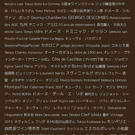
Kenjiro san
Tokyo Koto-ku Oshima
久留米ワインスクール
ジュラ醸造家のかが
ドメーヌ・シル
み・けんじろうさん
Yvon Metras
ラピエール家の自然派ワイン祭
ヴァン・ボック
Gevrey-Chambertin
GEORGES DESCOMBES
Renaissance
九州
ヤニック・アミロ
des AOC
10 ans de remerciement
寿司職人・大田大介
ドメーヌ・ドミニック・ドゥラン
cidre
white
Sans Temps
Uemura san
Pouilly-Fuissé
Isabelle Frère
La Begou
キューヴェ・バラガンヌ
カタロニア
コルシカ島
DomainePhilippeTessier
village Jasniers
Shizuoka Japon
オーナーのギヨム
Yaoyu
Charles Aznavour
cèdre de 2300 ans
オレリアン・プチ
Côte de Castillon
インポーター「アヴニール社」
CPVの竹下君
サン・ジョゼフ
Bistro Brutal
Eglise Saint Pierre
アンドレ・オステルタグ
仙巌園
Uemura chef
スヴィニャルグ
Laurent Herlin
銘酒祭
ビュイソナント
ボジョレフェアー
酒
Président Nomura Unison
屋・よろずや
シルヴィー・オジュロ
Marco Giuliani
Montpellier
Cabernet-Franc 2007
キューヴェ・シャ
カーブ・オジェ
BMOツ
ドメーヌ・ダール・エ・リボ
アー
Hotel BOMA
植村さん
リュショット・シャ
ンベルタン
メゾン・ブリュレ
Chef Yujiro san
バーベキュー・ソワレ
ボジョレヌー
Domaine de
ヴォー
モト・ヌーヴォー
パリ・レストラン「ジョルジュ・サンク」
l’Aiguelière
Keke Descombe
Chef Ishida
飲み会
Jean Delobre
豊中
Vintage
モンペリエ・
2015
オヴェルニュ
フリダ
ＢＭО社の山田さん
Tokyo Arakawa-ku
自然派ワイン見本市
エスカルポレット
小松屋
Soleil Couchant
ミッシェル