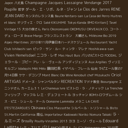
Champagne Jacques Lassaigne
Vendange 2017
Japon
八丈島
RENE
Poupille
ダール・エ・リボ、ルネ・ジャン
Le Clos des Jarres
哲学
JEAN DARD
カンヌのレランス島
Baune Kentaro-san
La Casa del Perro
Huitres
et blanc
オリヴィエ・クロ
Saké KIKUHIME
Tokyo Kanda
BMO Kiritani]
Tavel
Vintage 15
大分の俊さん
Paris Okonomiyaki OKOMUSU
ORVEAUX CO.
コート・
デュ・ローヌ
Brave Margo
フランスレストラン 大輔さん
Millésime Bio 2019
Alpes-Maritimes
2018年11月伊藤日本ハードスケジュール
Restaurant Yacht
Hoshikawa-san
Club
Ishibashi san
ピック・サン・ルー
ティンタ・マレナ
Vivien Hemelsdael
ニコラ・レオ
ジ
Mas Haut Buis
パリのビストロ
FOODAL
ェラール・ゴビー
アレ・レ・ヴェール
アンディジェンヌ
Aux Argillas
ヴィリエ・
藤田社長
モルゴン
Iidabqshi Méli Mélo
イザベル・フレール
仙台
ラピエール家の7
Oriol
月14日祭
ケケ・デコンブ
Mont Blanc
Obi Wine Kenobull
chef Mizukuchi
ARTIGAS
RECREATION
ドメーヌ・シャンベルタン
マドナ教会
Boourgogne
エ
ニンドさん
カーエム３１
Le Chameua Ivre
ビストロ・ラ・ノティック
La Trenchée
レミ・デュフェートル
フィリップ・マッフル
ヨッチャン
BOMトロワザムール
シ
ス・ピエ・シュール・テール
Domaine Lammidia
メラニ
LA CAVE
Okinawa
Clos Massotte
D’ESTEZARGUES
シルベール・トリシャール
Bisto
ラ・
南仏
St.Martin
California
Importateur Kadowaki Noriko
Nomura Takaki
ルミーズ
Edouard
Brouilly
ヨヨ
Pouilly-Vinzelles 2013
ミーゾ・ヴェール
Laffitte
パリ
レミ・スリエ
BMO山田さん
シノン
2018年
Nakayama san