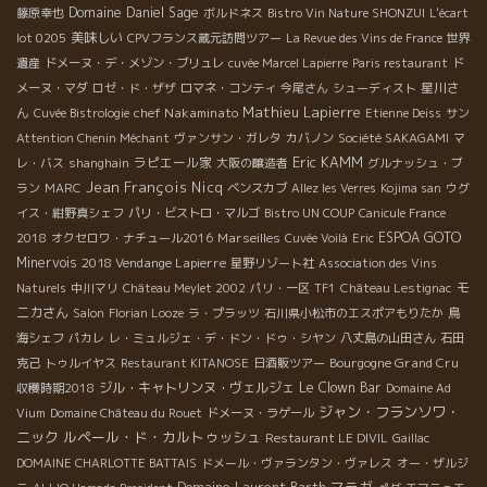
Domaine Daniel Sage
藤原幸也
ボルドネス
Bistro Vin Nature SHONZUI
L'écart
美味しい
lot 0205
CPVフランス蔵元訪問ツアー
La Revue des Vins de France
世界
遺産
ドメーヌ・デ・メゾン・ブリュレ
cuvée Marcel Lapierre
Paris restaurant
ド
星川さ
メーヌ・マダ
ロゼ・ド・ザザ
ロマネ・コンティ
今尾さん
シューディスト
Mathieu Lapierre
ん
chef Nakaminato
Cuvée Bistrologie
Etienne Deiss
サン
Attention Chenin Méchant
ヴァンサン・ガレタ
カバノン
Société SAKAGAMI
マ
Eric KAMM
ラピエール家
レ・バス
shanghain
大阪の醸造者
グルナッシュ・ブ
Jean François Nicq
ラン
MARC
ベンスカブ
Allez les Verres
Kojima san
ウグ
イス・紺野真シェフ
パリ・ビストロ・マルゴ
Bistro UN COUP
Canicule France
Marseilles
ESPOA GOTO
2018
オクセロワ・ナチュール2016
Cuvée Voilà
Eric
Minervois
2018 Vendange Lapierre
星野リゾート社
Association des Vins
モ
Naturels
中川マリ
Château Meylet 2002
パリ・一区
TF1
Château Lestignac
ニカさん
Salon
Florian Looze
ラ・プラッツ
石川県小松市のエスポアもりたか
鳥
海シェフ
パカレ
レ・ミュルジェ・デ・ドン・ドゥ・シヤン
八丈島の山田さん
石田
Bourgogne Grand Cru
克己
トゥルイヤス
Restaurant KITANOSE
日酒販ツアー
ジル・キャトリンヌ・ヴェルジェ
Le Clown Bar
収穫時期2018
Domaine Ad
ジャン・フランソワ・
Vium
Domaine Château du Rouet
ドメーヌ・ラゲール
ニック
ルペール・ド・カルトゥッシュ
Restaurant LE DIVIL
Gaillac
DOMAINE CHARLOTTE BATTAIS
ドメール・ヴァランタン・ヴァレス
オー・ザルジ
マラガ