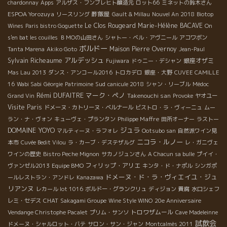
chardonnay
Apps
アルザス・フンブレヒト醸造元
ロット66
ミネットの鈴木さん
ESPOA Yorozuya
酢飯屋
リースリング
Gault & Millau
Nouvel An 2018
Biotop
Le Clos Rougeard
Marie-Hélène BACAVE
Wines
Paris bistro Goguette
On
s'en bat les couilles
ＢＭОの山田さん
シャトー・ベル・アヴニール
アコワボン
ボルドー
Maison Pierre Overnoy
Tanta Marena
Akiko Goto
Jean-Paul
アルデッシュ
Sylvain Richeaume
銀座オザミ
Fujiwara
ドゥニー・デシャン
Mas Lau 2013
ダンス・アンコール2016
トロカデロ
銀座・大野
CUVEE CAMILLE
Sud
16
Wabi Sabi
Géorgie
Patrimoine
canicule 2018
シャン・リーブル
Médoc
Rémi DUFAITRE
マーク・ペノ
Takenouchi san
Grand Vin
Provoke
ヤオユー
Visite Paris
ドメーヌ・カトリーヌ・ベルナール
ビストロ・ラ・ヴィーニュ
ムー
Philippe Maffre
ラン・ナ・ヴォン
キューヴェ・プランタン
田所オーナー
ラストー
DOMAINE YOYO
ジュラ
マルティーヌ・ラフォレ
Ootsubo san
自然派ワイン見
ニコラ・ルノー
本市
Cuvée Bedit Vilou
ラ・カーブ・デステザルグ
レ・ガニヴェ
ワインの歴史
Bistro Peche Mignon
サカノジュンさん
A Chacun sa bulle
プイイ・
フィリップ・アリエ
ヴァンゼル2013
Equipe BMO
キンタ・ド・ナポル
シンガポ
ドメーヌ・ド・ラ・ヴィエイユ・ジュ
ールレストラン・アンドレ
Kanazawa
リアンヌ
レカール lot 1016
ボルドー・グランクリュ
ディジョン
貴腐
水口シェフ
CHAT
レミ・セデス
Sakagami Groupe
Wine Style WINO
20e Anniversaire
トロワザムール
Vendange Christophe Pacalet
プリム・サンソ
Cave Madeleinne
試飲会
ドメーヌ・シャルロット・バテ
サロン・サン・ジャン
Montcalmès 2011