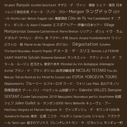
Banyuls
te plait
Aurélie Geschickt
オザミ・デ・ヴァン 銀座
シェフ・菊池
日本
ラングドック
Morgon
ソムリエ協会会長
ドメーヌ・ブノワ・クロー
ロワ
Côte de Py
−ル
Nishio san
Baton Itagaki san
萬屋酒店
Yve Camdebord
オ・プ
エスポアツアー
Village
ティ・ボンヌール
Alain Chapelle
伊藤の日本ツアー
Montpeyroux
イヴ・カム
Domaine Catherine et Pierre Breton
リリアン・ボシェ
ドボルド
サぺルリ・ポぺト
赤
アグヤーナ村
Douro
Alsace Humbrebrecht
ワイン
Dégustation
ビストロ・俊
Marie-lo de l'Anglore
ボジョレ・
Sylvère
ドメーヌ・デ・スリエ
Trichard Nouveau
Avanti Popolo
Rennes
LA FERME
Sylvain
SAINT MARTIN
Domaine Ganevat
タンキエット・ママン
メーヌ・デ・フ
ラール・ルージュ
庄元さん
東京六本木
Mondial du Vin biologique
Allemagne
NICOLAS TESTARD
Avital
ブラン・ド・ブラン
ボジョレ自然派醸造家
Fou du
ESPOA YOROZUYA TOURS
Beaujo
Tokyo Bunkyo ku
Minette Suzuki san
フルーリー
Déplacements
ルフォーロゼ
クード・フォリ
Les Maù
石川アキノリ
Valentin VALLES
西南部地方
Domaine
デート
パリ・ベルヴィル
山田屋ツアー
SEXTANT
Cuvée Sakurajima
2018 Beaujolais Nouveaux partis
Anathème
松尾
Julien Guillot
シェフ
ル・カンボン2008
Paris Belleville
キューヴェ・ブー
Mathieu Vergnes et Marion Kergines
ラ・ヴァンダンジュ・デ・モワンヌ1988年
Yumekichi Kanda
東京・広尾
ニコラ・ベルタン
Carbo Culte
シャルル・アズナヴ
ール
Tanii-san
息子のマリウス
フレンチレストラン・ラ・ピヨッシュ
モンギュー村