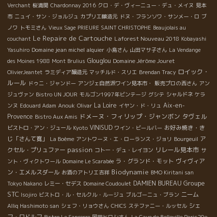
Verchant
桜満開
Chardonnay 2016
クロ・デ・ヴィーニュー・デュ・メイヌ
見本
市
ニュイ・サン・ジョルジュ
カプリエ醸造元
ドヌ・フランソワ・サンメー・ロ
ブ
ノワ
トモミさん
Vieux Sage
PRIEURE SAINT CHRISTOPHE
Beaujolais au
Le Repaire de Cartouche
Laforest Nouveau 2018
couchant
Kobayashi
Domaine jean michel alquier
Yasuhiro
小島さん
山田マサ子さん
La Vendange
Glouglou
Domaine Jérôme Jouret
des Moines 1988
Mont Brulius
ロイック・
OlivierJeantet
ラミディア醸造元
マッチルド・スリエ
Brendan Tracy
ルール
ドゥニ・ジャンドー
アンジェ自然派ワイン見本市・
販売プロの西さん
アン
ジュヴァン
Bistro UN JOUR
モルゴン1997年ビンテージ
グシテ
シャルドネ
ケラ
La Loire
Aix-en-
ンヌ
Edouard Adam
Anouk
Olivar
イヤン・ド・リュ
ドメーヌ・フィリップ・ジャンボン
タヴェル
Provence
Bistro Aux Amis
VINISUD
お好み焼き・き
ビストロ・アン・ジュール
Kyoto
ワイン・ビールバー
じ「さんて寛」
ア
La Boème
アントワーヌ・エ・ローランス・ジョリ
Bourgeuil
passion
リレール見本市
クセル・プリュファー
コトー・デュ・レイヨン
サ
ラ・グランド・モット
ヴィヴィア
ント・ヴィクトワール
Domaine Le Scarabée
Biodynamie
ン・エメルスダール
お酒のアトリエ吉祥
BMO Kiritani san
Groupe
DAMIEN BUREAU
Tokyo Nakano
レミー・セデス
Domaine Coudoulet
STC
ニーム
Isojiro
ビストロ・ル・セルクル・ルージュ
ブルゴーニュ・ブラン
シェ
Alliq Hashimoto san
シェフ・リョウさん
CHICS
ステファニー・ルッセル
フ・ロドルフ
Bistro Le Sancerre
岡田ヒロシさん
La Cave de Belleville Paris20e