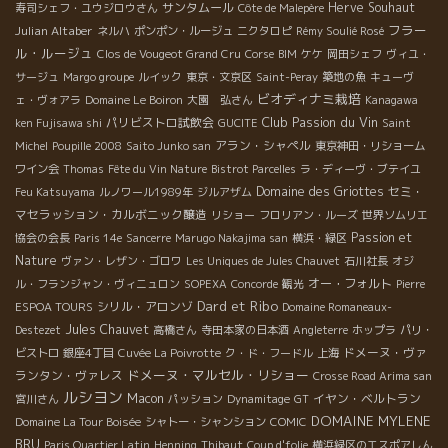
サンタムール
Herve Souhaut
寿司シェフ・ユウジロウさん
Côte de Malepère
フラー
Julian Altaber
ネルハ
ポンポン・ルージュ
ニクタロピ
Rémy Soulié Rosé
ル・ルージュ
Clos de Vougeot Grand Cru
Corse
BIM
ケケ
岡田シェフ
ヴィユ・
サージュ
Margo groupe
ルイック
東京・文京区
Saint-Peray
築地の魚
キューヴ
ビオディナミ栽培
ェ・ヴォアラ
Domaine Le Boiron
大園 弘さん
Kanagawa
Club Passion du Vin
パリビストロ試飲会
ken Fujisawa shi
GUCITE
Saint
アラン・シャペル
Michel
Poupille 2008
Saito Junko san
東京神田・リショーム
ワイン会
Thomas
Fête du Vin Nature
Bistrot Parcelles
ラ・ディーヴ・ブテイユ
Domaine des Griottes
セミ・
Feu Katsuyama
ルノワール1989年
ジルアザム
マセラッション・カルボニック醸造
リショー
フロリアン・ルーズ
世界ソムリエ
Passion et
協会の会長
Paris 14e
Sancerre
Marugo Nakajima san
横浜・緑区
Nature
ヴァン・レザン・ゴロワ
Les Uniques de Jules Chauvet
石川社長
オジ
オー・フォルト
ル・フランジャン・ヴィニュロン
SOPEXA
Concorde
観光
Pierre
Dard et Ribo
シリル・アロンゾ
ESPOA TOURS
Domaine Romaneaux-
Jules Chauvet
Destezet
高橋さん
寺田本家の日本酒
Angleterre
ホップラ
パリ・
ドメーヌ・ヴァ
ビストロ
銀座4丁目
Cuvée La Poivrotte
ク・ド・フードル
上海
ドメーヌ・マルセル・リショー
ランタン・ヴァレス
Crosse Road Arima san
ルシヨン
Macon
イヤン・ベルトラン
宮川さん
パッション
Dynamitage
GT
DOMAINE MYLENE
Domaine La Tour Boisée
シャトー・シャンション
COMIC
BRU
Paris Quartier Latin
Henning
Thibaut
Coup d'folie
横浜緑区のエスポアしん