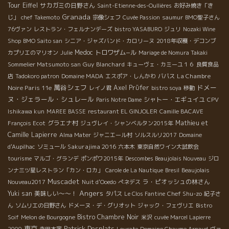
Tour Eiffel
サカガミの日野さん
Saint-Etienne-des-Oullières
お好み焼き「き
Granada
じ」
chef Takemoto
宗像シェフ
Cuvée Passion
saumur
BMO聖子さん
76ヴァン
レストラン・フェルナンデーズ
bistro YASABURO
ジュリ
Nozaki Wine
Shop
BMO Saito san
シニア・ジャズバンド・カロリーヌ
2018年収穫・デコンブ
Medoc
トロワザム−ル
カプリエのマリオン
Julie
Mariage de Nomura Takaki
Guy Blanchard
Sommelier Matsumoto san
キューヴェ・カミーユ１６
良質食品
La Chambre
店
Tadokoro patron
Domaine MADA
エスポア・しんかわ
ババス
萬谷シェフ
ドメー
Noire Paris 11e
Axel Prϋfer
レイノ君
bistro soya
移動
ヌ・ジェラール・シュレール
シャトー・エギュイユ
Paris Notre Dame
CPV
Ishikawa kun
MAREE BASSE
restaurant EL GINJOLER
Camille BACAVE
グラエナ村
Mathieu et
François Ecot
ジュヴレイ・シャンベルタン2015年
Camille Lapierre
Alma Mater
ジャニエール村
ソルスルリ2017
Domaine
Sakurajima 2016
d'Aupilhac
ソミュール
六本木
東京自然ワイン大試飲会
tourisme
マルゴ・グランデ
ポンポワ2015年
Descombes Beaujolais Nouveau
ジロ
ンナ三ツ星レストラン「カン・ロカ」
Carole de La Nautique
Bresil
Beaujolais
Muscadet
ラ・ピオッシュの林さん
Nouveau2017
Nuit d'Ooedo
ぺネデス
Angers
Yuki san
美味しい～～！
Chef Shu-zo
タパス
Le Clos Fantine
紀子さ
ん
ソムリエの日野さん
ドメーヌ・デ・グリオット
ジャック・フェヴリエ
Bistro
Bistro Chambre Noir
Soif
Melon de Bourgogne
米沢
cuvée Marcel Lapierre
東京
Patrick Desplats
2009
寺田本家
Loucate
Domaine Chaume Arnaud
ヴァ