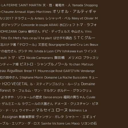
e
LA FERME SAINT MARTIN
天・地・葡萄木・人
Yamada Shopping
オリオル・アルティギャ
e Chaume Arnaud
Alpes-Maritimes
ルリ2017
テラヴェール
Arbois
レシャッペ・ベル
Rémy et Olivier
M
トマ・ラフォ
ボジャリアン
Concorde
le couple ARAKI
水口シェフ
KOMEZAWA
Opéra
植村さん
デビ・ディヴェルス
中山さん
Vins
ＳＴＣグルー
 Tête
En Mets fais ce qu'il te plait
はせがわ酒店
Bourgogne Grand Cru
北川ナヲ著「テロワール」文芸社
Les Beaux
ナの佐竹さん
グシテ
Mr. Ishida à Lyon
CPV Ishikawa kun
ワインス
トマ・ピコ
飯田橋 メリメロ
rault
Nicole Carmarans
ブラッスリ
ビストロ・シャンブルノワール
ンティーア畑
Yo chan
Matsuo
eau Aiguilloux
Breze 11
Mouressipe Rosé
GAR'O'VIN
Vendange
社の田中さん
Stéphane Morin
Domaine La Roche Buissière
キュー
H2O VEGETAL
ー
Domaine
ル・スティアンゴルジュ・ルージュ
forest
ラ・フェルム・サン・マルタン
ボルドー・グランクリュ
・よろずや・リショームの歴史
Danse encore
福岡の黄ちゃん
Cuvée
・ザルミエール
ラヴニールの大園さん
ドメーヌ・クリスチャン・ビネ
ローヌ
マルセイユ
La
ン・ド・リュ
ウイヤード
Boldness
ヌ
Assignan
シャトー・エギュイ
無農薬野菜
ヴァンサン・ガレタ
ーブル・エリアン・ダ・ロス
Sainte Victoire
Les Maoù
リヨンの石