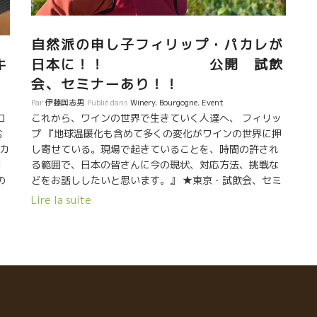
自然派の申し子フィリップ・パカレが
日本に！！ 公開 試飲
キ
会、セミナーあり！！
Par
伊藤與志男
Publié dans
Winery
,
Bourgogne
,
Event
これから、ワインの世界で生きていく人達へ、 フィリッ
コ
プ 『地球温暖化も含めて多くの変化がワインの世界に押
む
し寄せている。現場で起きていることを、時間の許され
パカ
る範囲で、日本の皆さんに今の現状、対応方法、挑戦な
細
どをお話ししたいと思います。』 ★東京・試飲会、セミ
の
ナーは６月６日(火)１４：００より ホテルモントレ半蔵
フ
Lire la suite
門東京都千代田区一番町23番1号 . ★九州・福岡・試飲
っ
会・セミナーは６月９日（木）14:00より ホテルモント
レラ・スール福岡 福岡市中央区大名2丁目8番27号
醸
TEL:092－726-7111 . (その他にも小規模のものあり。)
だ
フィリップ・パカレ 1960年代、フィリップの母エリア
体
ン・ラピエールは息子のフィリップを実家のラピエール
作
家に預ける。ワイン造りをやっていた祖父母と伯父に当
た