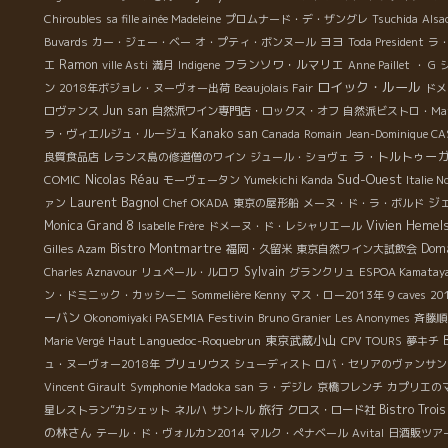
Chiroubles
sa fille ainée Madeleine
プロムナード・デ・ザングレ
Tsuchida
Alsa
ヨヨ
Buvards
カー・ジェー・ベー
オ・プティ・ボンヌール
Toda President
ラ
Ramon
フランソワ・ルマリエ
エ
ville Asti
満月
Indigene
Anne Paillet
・ G
ロイック・ルール
ン
2018年ボジョレ・ヌーヴォー出荷
Beaujolais Fair
ドメ
Jun san
ロヴァンス
自然派ワイン専門店・ロックス・オフ
自然派ビストロ・Mat
Kanako san
ラ・ヴィエルジュ・ルージュ
Canada
Romain
Jean-Dominique CA
ラ・トルトゥー
良質食品店
レランス島の修道僧のワイン
ジュール・ショヴェ
Sud-Ouest
Nicolas Réau
COMIC
モーヴェータン
Yumekichi Kanda
Italie N
Laurent Bagnol
ジ
ァン
Chef OKADA
東京の屋形船
メーヌ・ド・ラ・ボルド
Monica
Grand 8
Vivien Hemel
Isabelle Frère
ドメーヌ・ド・レシャリエール
Bistro Montmartre
Doma
Gilles Azam
福岡・久留米
東京自然ワイン大試飲会
Sylvain
Charles Aznavour
リュペール・ルロワ
グランクリュ
ESPOA Kamatay
ン・ドミニック・カッシーニ
Sommelière Kenny
マス・ロー2013年
9 caves
20
ーバン
Festivin
Okonomiyaki PASEMIA
Bruno Granier
Les Anonymes
斉藤順
Haut Languedoc-Roquebrun
東京武蔵小山
Marie Vergé
CPV TOURS
夢キチ
ュ・ヌーヴォー2018年
ブリュリウス
シューディスト
ロバ・セリアのヴァンサン
Vincent Girault
Symphonie Madoka san
ラ・デジレ
京橋フレンチ
カプリエの
旅行
Bistro Troi
星レストラン”カシェット
ネルハ
サントル
クロス・ロード社
の林さん
テール・ド・ヴォルカン2014
マルク・ぺナベール
Avital
日酒販ツア