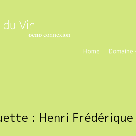
Home
Domaine
uette :
Henri Frédérique