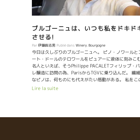
ブルゴーニュは、いつも私をドキド
させる!
Par
伊藤與志男
Publié dans
Winery
,
Bourgogne
今日は久しぶりのブルゴーニュへ。 ピノ・ノワールと
ート・ドールのテロワールをピュアーに液体に刻みこ
名人といえば、そうPhilippe PACALETフィリップ・
レ醸造に訪問の為、ParisからTGVに乗り込んだ。 繊
なピノは、何ものにも代えがたい感動がある。 私をこ
自然な世界に引っ張り込んだワインを醸したのがこの
Lire la suite
ィリップだった。 今はロマネ・コンチのオーナーにな
てしまったアンリー・フレデリック・ロックがPrieuré
Rochプリューレ・ロック醸造をフィリップ・パカレと
していた時代のワインだった。９０年台前半のワイン
った。 私にとって、衝撃だった。 な・なんだ、この液
は？！ 若きロック氏とパカレのコンビの作品は最高傑
だった。 ブルゴーニュの真髄のテロワールを有してい