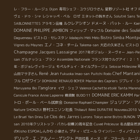
たるマルセル・ラピエールと共に生活。 . 1984年にジュ
、
ル・ショーヴェ博士と知り合う。 ジュル・ショヴェ先生
リ
レ・フラー・ルージュ
Dijon
寿司シェフ・ユウジロウさん
星野リゾート社
オフ
とは？ 『きれいな香りの美味しいワイン造りを研究』
も
ヴェ・ドゥ・シャ
レシャッペ・ベル ロゼ
ミネットの鈴木さん
Solutré
Sans T
香りの為に自生酵母で発酵を唱える、有効な自生酵母を
グ
ルクレアシオン
ドメーヌ・パット・ルー
SABLONNETTES
アラモン品種
Kae
生かす為に自然栽培、醸造中のSO2無添 加を主張。
酸
DOMAINE PHILIPPE JAMBON
Domaine des Souli
フィリップ・マッフル
SO2無添加による危険性を避ける為に、収穫葡萄を冷や
ゴ
Montpe
Bistro Simba
Dagueneau
ビストロ・セレスタン
Iidabqshi Méli Mélo
す。 年月をかけて、土壌に由来する『きれいな香りの
私
エノ・コネ・チーム
Vignes du Maynes
Takema-san
大近の久米さん
ビストロ
美味しいワイン造りを研究』した人物。 . このような
が
Champagne Jacques Lassaigne
2017年ボジョレ・ヌーヴォー
Jean-Pie
造りをジュル・ショーヴェ博士は、1970～80年にマル
の
san
グルナッシュ・ブラン
Assemblée Nationale
フランス対ウルグアイ：２：１
セル・ラピエールに伝授。 以後、マルセル・ラピエー
を
年・ボジョレヴィラージュ
モペルチュイ・ネイルプラージュ
Selosse Millesime
ルはSO2添加なしの造りの試作に専念。 . 1985年にフィ
７
René Jean
Chef Mantani
山田マサ子さん
Fukuoka Imao-san
Puitchi Rodo
リップはマルセル・ラピエール氏と共にワイン造りを初
。
ロゼワイン
フル
DOMAINE RENAUD BOYER
Marion des Capriers
ジブレイ・シ
めて経験。 . 1987年にマルセル・ラピエールは初めて
l'anglore
Maruyama
Bio
イヴ・シェフ
Valence Cachette etoilé
Tanta Maren
Morgon Natureを造りました。その時、パカレも経験。
DOMAINE ERIC KAMM
Canicule France
Anne Lapierre
横須賀
BUDO 11
Par
. 1987～1989年の２年間、ディジョン大学で勉強しなが
ジュリアン・ア
トロ・ポール・ベール試飲会
Domaine Raphael Champier
らも、ショーヴェ博士の研究に参加。 テーマ
野村ユニソン社長
Nature SHONZUI
Thibaut
Rémi DUFAITRE Nouveau2018
は『自生酵母・リンゴ乳酸菌発酵、SO2無しの赤ワイン
Le Clos des Jarres
Le Bruel
Yan Drieu
Lurons
Tokyo wine Bistro BUNON
発酵について』 フィリップはこのような造りを学問的に
san
2018年クリストッフ・パカレ収穫20周年記念
Cuveé Précieuse
名古屋自然
立証。 . 1990年 フィリップはアンリー・フレデリッ
のKisho
ESPOAしんかわ
小泉さん
プティ・ピエール
ワインバー・ヴィノヴェリ
ク・ロックに乞われてDomaine Prieuré Rochドメーヌ・
デリック・エ・アルノー・ゲシクト
プリューレ・ロック醸造に入社。以後、数々のブルゴー
戸田社長
メーヌ・デ・フラール・ルージ