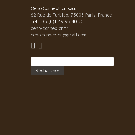
ロック氏、それをピュアーに液体に写しこんだ液体は
体がしびれるほどの感動だった。 その数日後に、フィ
Oeno Connextion s.a.r.l.
ップにマルセル・ラピエールのところに連れていって
62 Rue de Turbigo, 75003 Paris, France
らった。 マルセルは10年ミレジムの垂直テースティン
Tel +33 (0)1 49 96 40 20
をさせてくれた。 これまた、大ショックだった。 SO2
oeno-connexion.fr
化防止剤がなくても、ガメ品種がまるでグラン・ブル
oeno.connexion@gmail.com
ーニュの様な繊細なワインになっていた。 それ以来、
はドップリこの世界に入り込んだ。 その最初の出逢い
ブルゴーニュだった。 今、ブルゴーニュに向かうTGV
Rechercher :
中でこの記事を書いている。 ブルゴーニュはいつも私
ドキドキさせてくれる。 さあ、今日もフィリップの１
年産をフィリップとテースティングするのが楽しみだ