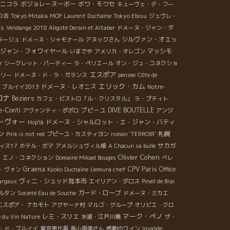
ニコラ
ボジョレーヌーボー
ボワ・モワセ
キューヴェ・デ・フー
Tokyo Ebisu
つ吉
Tokyo Mitaka
MOF Laurent Duchaîne
ジュヴレ・
as
Vendange 2018 Aligoté Derain et Altaber
ドメーヌ・ジャン・ダ
シルヴァン・オエッ
ラージュ
ドメーヌ・シャモナール
アヌックさん
ジャン・フォワイヤール
マッシモ
いまでや
アメリカ・オレゴン
r
シークレット・パーティー
ラ・ペリエール
オン・ジュ・コネクショ
エスポア
ミリー
ドメーヌ・ド・ラ・ガランス
pensee
Côte de
エリック・カム
ドメーヌ・レオニス
ブルイイ2013
Notre-
ロナ
Beziers
カフェ・ビストロ「ル・クリスタル」
ラ・プティト
e-Conti
プピーユ
DIVE BOUTELLE
アヴァンティ・ポポロ
アンジ
ーヴォー
ドメーヌ・シャルロット・エ・ジャン・バティ
Hop'là
ン
札幌
Pink is not red
プピーユ・カスティヨン
roman 'TERROIR'
サカガ
ィス17
ホテル・ボマ
アメルシュヴィル畑
A Chacun sa bulle
Olivier Cohen
d
エノ・コネクション
Domaine Mikael Bouges
ベレ
Graena
CPV Paris Office
・ヴォン
Kyoko Duchaîne
Uemura chef
ヴィニ・シュッド見本市
argaux
エイリアン・ダロス
Pinell de Brai
ガード・ローブ
ルタン
Societé Eau de Souche
ドメーヌ・ミカエ
エスポア・ ナカモト
アグヤーナ村
マルゴ・グループ
オリビエ・クロ
マーク・ペノ
レミ・スリエ
e du Vin Nature
水道・江戸川橋
ザ・
・ド・ブルイイ
東京恵比寿
高山南美さん
感動のワイン
Invalide