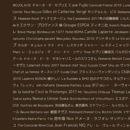
ニュ名門畑で、自生酵母・SO2無しの醸造を実践。 数年
Ｃave Fujiki
BIOJOLAISE
ドメーヌ・デ・カプリエ
Canicule France 2018
Lun
後、アンリー・フレデリック・ロックがロマネ・コンチ
Gilles et Catherine Vergé
Center
Paul Bocuse
モンマルトル・ビス
Domain
のオーナーになる。 フィリップは当ドメーヌの名声を築
ス
Madame Rosé
ディナミタージュ
Yve Camdebord
2017年の収穫情報
ソルス
いた多くの銘醸畑のワインの品質を造りあげた。 . 2000
Groupe ESPOA
エクサン・プロヴァンス
ディオニ社
de B
鍋
Avanti Popolo
年に独立。幾つかのブルゴーニュ畑を借りてドメーヌを
レ
Camille Lapierre
Brave Margo
Bordeaux en 1977
Hotel BOMA
Jeroboam
設立。 南フランスのCh-Puech Hautシャトー・ピュエッ
natures
Chiristophe pacalet Beaujolais Nouveau 2018
アントネッラ
Le Vin en
シュ・オにてコンサルタントとして醸造経験。 2年間、
プ
シャトー・レスティニャック
カルボ・キュルトゥ
マス・ドゥ・レスカリダ
南の品種、南の土壌での自生酵母・SO2無しのセミ・マ
Macs
レ・ミュルジェ・デ・ドン・ドゥ・シヤン
Tosa
カプリエ醸造元
バルセロ
セラッション・カルボニック醸造を実践。 . 2010年以
クール
ドメーヌ・ド・ラ・セネシャリエールのミワコさん
Domaine Benoit Cou
降、南フランス、ボジョレなど他の土壌での醸造に興味
Chef Shu-zo
ーオザミ
Cabernet-Franc 2007
Gerard
chef Youji Suzuki
ヴァラ
を持つ。 . 2015年、30年に及ぶ醸造の経験、特
Chât
Chef et sa femme
オーストリア
Cuvée Chat
ブラッスリーヴァンダンジュ
にブルゴーニュの繊細な深味ある銘醸畑とテロワールを
La Rumbera
2018 Lapierre
BUNON
懐かしい
BMO 社のマサコさん
オルヴォー
醸造した手法で、他の地域の土壌への挑戦に大変興味を
vin nature
Domaine Pattes-Loup
ボジョレー ・ヌーヴォ
ヴェ「レッド」
持つ。 . 特に、近年の温暖化現象の中で、ブルゴーニュ
de la lunotte
C'est le Printemps 2017
Thomas La
Mr. Yasuhiro Shibuya
の未来を探る為にも、暑い気候風土でのワイン造りに大
Sakurajima
Nomura Unison Suwa
Distributeurs et Viticulteurs
エスポア
変興味がある。 また、自分の原点でもあるボジョレのテ
OSE
Huitres de Bouzigues
渋谷康弘さん
東京調布
ステファニー・ルッセル
レ
ロワールへの真の挑戦にパッションを注ぎ始めたフィリ
銀座オザミ
ール
Baune Kentaro-san
Pommard Premier Cru
Bistro SHUN
イヤ
ップ。 . フィリップは云う 『物事は常に進化して
地中海
Nice
ドメーヌ・ラフォレ
Chambre Noire Paris 11e
サンドリー
いる。有名になったり、評価されると多くの人は止まっ
ユ
Jean-Francois NIQ
The Concorde Wine Club
アレ・レ・ヴェール
ヴィニョ
てしまう。止まったら最後だ。もう環境の変化に対応で