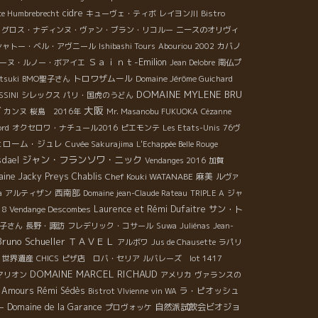
cidre
ce Humbrebrecht
キューヴェ・ティボ
レイヨン川
Bistro
・グロス・ナディンヌ・ヴァン・ブラン・リコルー
ニースのオリヴィ
シャトー・ベル・アヴニール
Ishibashi Tours
Abouriou 2002
カバノ
Ｓａｉｎｔ-Emilion
ーヌ・ルノー・ボアイエ
Jean Delobre
南仏プ
トロワザムール
suki
BMO聖子さん
Domaine Jérôme Guichard
DOMAINE MYLENE BRU
SSINI
シレックス
パリ・国虎のうどん
大阪
ガ
カンヌ
桜島 2016年
Mr. Masanobu FUKUOKA
Cézanne
ord
オクセロワ・ナチュール2016
ピエモンテ
Les Etats-Unis
76ヴ
ェローム・ジュレ
Cuvée Sakurajima
L'Echappée Belle Rouge
ジャン・フランソワ・ニック
sdael
Vendanges 2016
加賀
ine Jacky Preys
Chablis
Chef Kouki WATANABE
麻美
ルヴァ
西南部
a
アルティザン
Domaine jean-Claude Rateau
TRIPLE A
ジャ
Laurence et Rémi Dufaitre
サン・ト
18 Vendange Descombes
子さん
長野・諏訪
フレデリック・コサール
Suwa
Juliénas
Jean-
Bruno Schueller
ＴＡＶＥＬ
アルボワ
Jus de Chausette
ラパリ
世界遺産
CHICS
ピザ店 ロバ・セリア
ルバレーズ lot 1417
DOMAINE MARCEL RICHAUD
マリオン
アメリカ
ヴァランスの
s Amours
Rémi Sédès
ラ・ピオッシュ
Bistrot VIvienne
vin WA
Domaine de la Garance
自然派試飲会ビオジョ
ー
プロヴォッケ