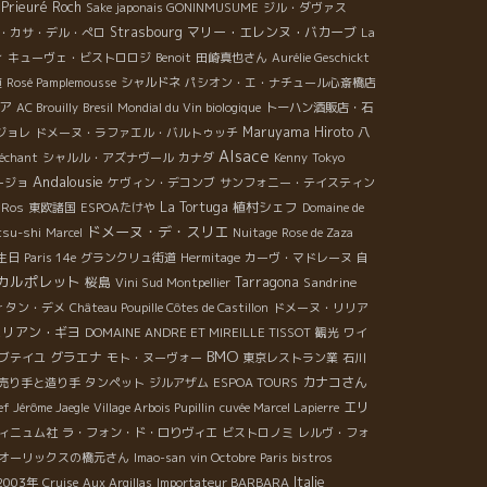
Prieuré Roch
Sake japonais GONINMUSUME
ジル・ダヴァス
Strasbourg
マリー・エレンヌ・バカーブ
・カサ・デル・ぺロ
La
ィ
キューヴェ・ビストロロジ
Benoit
田崎真也さん
Aurélie Geschickt
道
Rosé Pamplemousse
シャルドネ
パシオン・エ・ナチュール心斎橋店
ア
AC Brouilly
Bresil
Mondial du Vin biologique
トーハン酒販店・石
Maruyama Hiroto
ジョレ
ドメーヌ・ラファエル・バルトゥッチ
八
Alsace
échant
シャルル・アズナヴール
カナダ
Kenny
Tokyo
Andalousie
ージョ
ケヴィン・デコンブ
サンフォニー・テイスティン
La Tortuga
植村シェフ
 Ros
東欧諸国
ESPOAたけや
Domaine de
ドメーヌ・デ・スリエ
tsu-shi
Marcel
Nuitage
Rose de Zaza
生日
Paris 14e
グランクリュ街道
Hermitage
カーヴ・マドレーヌ
自
カルポレット
桜島
Tarragona
Sandrine
Vini Sud Montpellier
ｒタン・デメ
Château Poupille Côtes de Castillon
ドメーヌ・リリア
ュリアン・ギヨ
DOMAINE ANDRE ET MIREILLE TISSOT
観光
ワイ
BMO
グラエナ
ブテイユ
モト・ヌーヴォー
東京レストラン業
石川
カナコさん
売り手と造り手
タンペット
ジルアザム
ESPOA TOURS
エリ
ef Jérôme Jaegle
Village Arbois Pupillin
cuvée Marcel Lapierre
ヴィニュム社
ラ・フォン・ド・ロりヴィエ
ビストロノミ
レルヴ・フォ
オーリックスの橋元さん
Imao-san
vin Octobre
Paris bistros
Italie
003年
Cruise
Aux Argillas
Importateur BARBARA