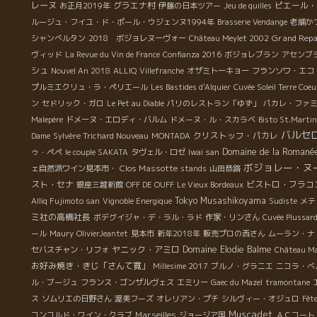
レーヌ
グラエナ村
ピエール・
お正月2019年
伊藤の日本ツアー
Jeu de quilles
ルージュ・フイユ・ド・ポール・ウジェンヌ1994年
Brasserie Vendange
老舗か
Grand Rep
シャンべルタン
2018 ボジョレヌーヴォー
Château Meylet 2002
ヴィッド
La Revue du Vin de France
Confianza 2016
ボジョレブラン
アセンブ
シュ
Nouvel An 2018
ALLIQ
Villefranche
オザミトーキョー
フランソワ・エコ
プルミエクリュ・ラ・ペリエール
Les Bastides d'Alquier
Cuvée Soleil Terre Coeu
ン
セドリック・ガロ
Le Pet au Diable
パリのレストラン「ゆず」
パカレ・ファ
Malepère
ドメーヌ・エロディ・バルム
ドメーヌ・ル・スカラベ
Bisto St.Martin
バルセ
クリストッフ・パカレ
Dame
Sylvère Trichard Nouveau
MONTADA
Domaine de la Romané
ゥ・ペペ
le couple SAKATA
タヴェル・ロゼ
Iwai san
ボジョレー・ヌ
Clos Massotte
ェ自然派ワイン見本市・
stands
山田恭路
スト・セナ
ビストロ・フラコ
銀座三越新館
OFF DE OUFF
Le Vieux Bordeaux
Tokyo Musashikoyama
Alliq Fujimoto san
Vignoble Energique
Sudiste
メテ
ミ社の高橋社長
ボデグイジャ・デ・ラル・ラド
作家・リンさん
Cuvée Plussar
ール
Maury
OlivierJeantet
見本市
新年2018年
販売プロの西さん
ムーラン・ナ
ヤニック・アミロ
Domaine Elodie Balme
セバスチャン・リフォ
Château M
お好み焼き・きじ「さんて寛」
Millesime 2017
ブルノ・グラニエ
ニコラ・ベ
ル・ブージュ
フランス・ゴンザルヴェス
エミリー
Gaec du Mazel
tramontane
ス
ソムリエの日野さん
渥美フーズ
オレリアン・プチ
シルヴィー・オジュロ
Fêt
Muscadet
Marseilles
コンコルド・ワイン・クラブ
ジョージア国
ＡＣコート