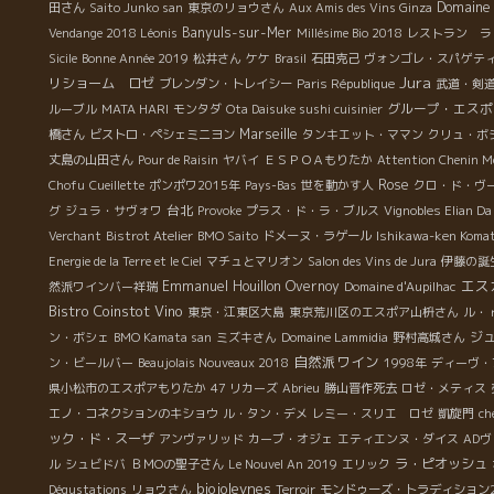
Domaine 
田さん
Saito Junko san
東京のリョウさん
Aux Amis des Vins Ginza
きなくなる。物事を文字で書いた時から、もう進化は始
Banyuls-sur-Mer
Vendange 2018 Léonis
Millésime Bio 2018
レストラン ラ
まっている。止まってはダメなんだ。』 『最近の地球温
暖化の影響で、ことに葡萄栽培、醸造の世界は大きな進
Sicile
Bonne Année 2019
松井さん
ケケ
Brasil
石田克己
ヴォンゴレ・スパゲテ
Jura
化が必要になっている。ここ過去5年間のブルゴーニュの
リショーム ロゼ
ブレンダン・トレイシー
Paris République
武道・剣
変化は絶大なものがある。栽培も醸造も昔のままでは対
グループ・エスポ
ルーブル
MATA HARI
モンタダ
Ota Daisuke sushi cuisinier
応できなくなっている。 そんな変化を日本の皆さんと
Marseille
橋さん
ビストロ・ペシェミニヨン
タンキエット・ママン
クリュ・ボ
お話しできたらと、思う。』 『時間の許される範囲で、
丈島の山田さん
Pour de Raisin
ヤバイ
ＥＳＰＯＡもりたか
Attention Chenin M
日本の皆さんに今の現状、対応方法、挑戦などをお話し
Rose
Chofu
Cueillette
ポンポワ2015年
Pays-Bas
世を動かす人
クロ・ド・ヴ
したいと思います。』
台北
グ
ジュラ・サヴォワ
Provoke
プラス・ド・ラ・ブルス
Vignobles Elian Da
Verchant
Bistrot Atelier
BMO Saito
ドメーヌ・ラゲール
Ishikawa-ken Koma
Energie de la Terre et le Ciel
マチュとマリオン
Salon des Vins de Jura
伊藤の誕
エス
Emmanuel Houillon Overnoy
然派ワインバー祥瑞
Domaine d'Aupilhac
Bistro Coinstot Vino
東京・江東区大島
東京荒川区のエスポア山枡さん
ル・
ジ
ン・ボシェ
BMO Kamata san
ミズキさん
Domaine Lammidia
野村高城さん
自然派ワイン
ン・ビールバー
Beaujolais Nouveaux 2018
1998年
ディーヴ・
県小松市のエスポアもりたか
47 リカーズ
Abrieu
勝山晋作死去
ロゼ・メティス
エノ・コネクションのキショウ
ル・タン・デメ
レミー・スリエ ロゼ
凱旋門
ch
ック・ド・スーザ
アンヴァリッド
カーブ・オジェ
エティエンヌ・ダイス
AD
ラ・ピオッシュ
ル
シュビドバ
ＢＭОの聖子さん
Le Nouvel An 2019
エリック
biojoleynes
Dégustations
リョウさん
Terroir
モンドゥーズ・トラディション2