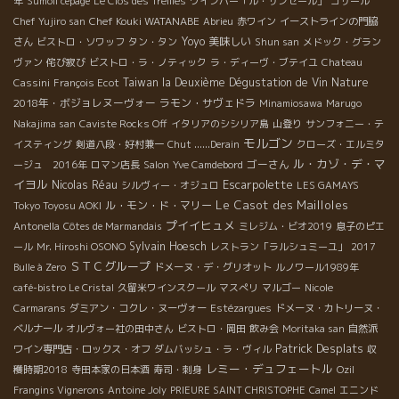
年
Sumoll cépage
Le Clos des Treilles
ワインバー「ル・サンセール」
コサール
Chef Kouki WATANABE
Chef Yujiro san
Abrieu
赤ワイン
イーストラインの門脇
Yoyo
美味しい
さん
ビストロ・ソワッフ
タン・タン
Shun san
メドック・グラン
ヴァン
侘び寂び
ビストロ・ラ・ノティック
ラ・ディーヴ・ブテイユ
Chateau
Taiwan la Deuxième Dégustation de Vin Nature
Cassini
François Ecot
2018年・ボジョレヌーヴォー
ラモン・サヴェドラ
Minamiosawa
Marugo
Nakajima san
Caviste Rocks Off
イタリアのシシリア島
山登り
サンフォニー・テ
モルゴン
イスティング
剣道八段・好村兼一
Chut ......Derain
クローズ・エルミタ
ル・カゾ・デ・マ
ゴーさん
ージュ 2016年
ロマン店長
Salon
Yve Camdebord
イヨル
Escarpolette
Nicolas Réau
シルヴィー・オジュロ
LES GAMAYS
Le Casot des Mailloles
ル・モン・ド・マリー
Tokyo Toyosu AOKI
プイイヒュメ
Antonella
Côtes de Marmandais
ミレジム・ビオ2019
息子のピエ
Sylvain Hoesch
ール
Mr. Hiroshi OSONO
レストラン「ラルシュミーユ」
2017
ＳＴＣグループ
Bulle à Zero
ドメーヌ・デ・グリオット
ルノワール1989年
café-bistro Le Cristal
久留米ワインスクール
マスぺリ
マルゴー
Nicole
Carmarans
ダミアン・コクレ・ヌーヴォー
Estézargues
ドメーヌ・カトリーヌ・
ベルナール
オルヴォー社の田中さん
ビストロ・岡田
飲み会
Moritaka san
自然派
Patrick Desplats
ワイン専門店・ロックス・オフ
ダムバッシュ・ラ・ヴィル
収
レミー・デュフェートル
穫時期2018
寺田本家の日本酒
寿司・刺身
Ozil
Frangins Vignerons
Antoine Joly
PRIEURE SAINT CHRISTOPHE
Camel
エニンド