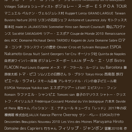
ＥＳＰＯＡ TOUR
ボジョレー・ヌーボー
Sakura
Villages
シューディスト
マニュエル
ぺルナン・ヴェルジュレス村
Ruppert Leroy
GRAND LARGUE
Taiwan
Buvons Nature 2018
リヨンの石田シェフ
Antoine et Laurence Joly
モトクッス大
阪本社
made in JAJAKISTAN
Sommelier Hino san
Benoit Courault
南仏プロヴァ
ンス
Société SAKAGAMI
ツアー・エスポア
Coupe de Monde 2018
Renaissance
ロマ
des AOC
Domaine Richaud
Denis TARDIEU
Kagami de Jura
Domaine Sabre
ネ・コンチ
Olivier Cros et Sylvain Respaut
ESPOA
フランスワインの歴史
Nakamoto
Ginza
Nuit Saint Georgers 1er Cru
オーリック社
Quinta de Napoles
ダール・エ・リボ
ボジョレーヌーボー
Bistro
自然派ワインバー祥瑞
S.A.I.N
FLACON
Paul Louis Eugene
Barcelona
メーヌ・デ・フラール・ルージュ
Izu
藤
トマ・ピコ
西南部
旅行
原俊太郎
ソムリエの日野さん
ラ・プラツ
Tokyo Hiroo
ピエール・ラフォレ
スモール品種
アレキサンドル・バンの息子ピエール君
エスポアツアー
ESPOA Yorozuya Yukiko san
LEVAT
エピスリー・フィン
ラファエル・シャンピエ
Romain
Tomomi san
息子のマリウス
シャトー・クリス
トフ・ペイリュルス
Frédérique Cossard
Mondial du Vin biologique
六本木
Davide
et Piera
南ちゃん
パッション・エ・ナチュール
キューヴェ「レッド」
2017年の収
Pierre Overnoy
穫情報
株式会社JALUX
Fabrice
サン・ペレー
ESPOAたけや
Maruyama Hiroto
Descombes Beaujolais Nouveau 2018
Les Vins des Moines
フィリップ・ジャンボン
Domaine des Capriers
竹ちゃん
猛暑2018年
作