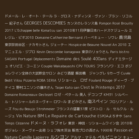
ソナント Beaujolais villages ボジョレ・ヴィラージュ ガメの良
さは、果実味、爽やか、グイグイ体に入っていくところ。 それで
いて手頃な価格。 まさにガメの人気の利点を叶えてくれるワイ
ドメール・レ・オート・テール
ラ・グロス・ナディンヌ・ヴァン・ブラン・リコル
ン。 Brulius ブリュリウス、AC Brouillyブルイィ 60歳のガメ。
GEORGES DESCOMBES
ー
紀子さん
カンヌのレランス島
Pompon Rosé
Brouilly
南西向き斜面。セミMC(マセラッション・カルボニック) 薄い色合
2017
L'Echappee belle
Komatsu san
2018年11月伊藤日本ハードスケジュール
ミ
いで、優しい果実味がスーット真っ直ぐ伸びてくる。 マセラッシ
鹿児島
Domaine Catherine Bernard
レジム・ビオ2018
バーベキュー・ソワレ
ョン期間は２週間と長いけど、一切触らない。お茶の様に煎じた
東京世田谷区・ナカモトさん
ジェーテー
Hospice de Beaune
Nouvel An 2018
エ
繊細なタンニン、果実味のみを抽出 Mont Brulius モン・ブリュリ
マニュエル・ジブロ
Kevin Descombe
kanagawa
東京のリョウさん
Paris bistro
ウス AC Cote de Brouillyコート・ド・ブルイィ 70～80歳の古
Domaine des Soulié 400ans
SAGAN
Portugal
Déplacements
ディナミタージ
木、南西向斜面、セミMC(マセラッション・カルボニック)
ュ
オリビエ・コーエン
Couple Wakabayashi
CPV TOURS
フランソワ・エコ
ボジ
Diorite元火山岩が４億年かけて生成された青味がかった黒っぽい
ョレワイン全体の大試飲会サロン
みどり酒屋
飯田橋 ジャングレ
9カーヴ
Cuvée
硬い石。 アンフージョンのように優しく抽出された繊細な果実
リショーム ロゼ
Bedit Vilou
Pizzeria ROBA SERIA
Foulard Rouge
ディーヴ・ブ
味、芯に透き通ったミネラル感真っ直ぐに細く伸びていく。 色も
C'est le Printemps 2017
テイユ
野村ユニソンの藤木さん
Taipei Kato san
薄めで女性的なイメージ。 無口なラファエルがモクモクと集中し
デコンブ
Domaine Romaneaux-Destezet
ロゼ・ぺタール
美人
KM31
シルベー
て狙った液体がこれだった。 これなら言葉はいらない。 ボジョレ
南スペイン
まどかさん
ル・トリシャールのヌーヴォー
ロワ−ル
フロリアン・ル
にも次々と新しい人材が育っている。 嬉しいかぎり。
ーズ
Fou du Beaujo
Strohmeier
フランスの猛暑37度
ビストロ・ル・セルクル・ル
Le Repaire de Cartouche
Vin Nature BIM
ージュ
ESPOAよろずや
Sans
ドメーヌ・ラフォレ
Temps
Cézanne
東京・神田・リショームワイン会
2018年
Passion et
ボジョレ・ヌーヴォー出荷
シェフ鈴木洋治
販売プロの西さん
1998年
ルシヨン
ペルピニャン
Nature
Camille Lapierre
アルマ・マテル
キュー