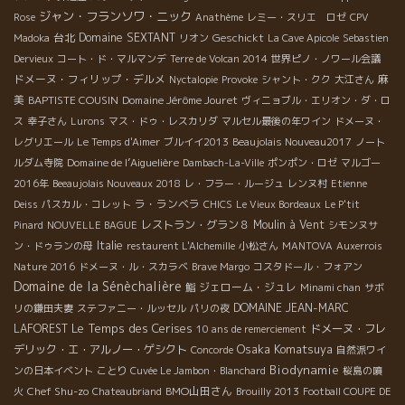
ジャン・フランソワ・ニック
Rose
Anathème
レミー・スリエ ロゼ
CPV
台北
Domaine SEXTANT
Geschickt
Madoka
リオン
La Cave Apicole
Sebastien
Dervieux
コート・ド・マルマンデ
Terre de Volcan 2014
世界ピノ・ノワール会議
ドメーヌ・フィリップ・デルメ
麻
Nyctalopie
Provoke
シャント・クク
大江さん
美
BAPTISTE COUSIN
Domaine Jérôme Jouret
ヴィニョブル・エリオン・ダ・ロ
ス
幸子さん
Lurons
マス・ドゥ・レスカリダ
マルセル最後の年ワイン
ドメーヌ・
レグリエール
Le Temps d'Aimer
ブルイイ2013
Beaujolais Nouveau2017
ノート
Domaine de l’Aiguelière
ルダム寺院
Dambach-La-Ville
ポンポン・ロゼ
マルゴー
2016年
Beeaujolais Nouveaux 2018
レ・フラー・ルージュ
レンヌ村
Etienne
ラ・ランベラ
Deiss
パスカル・コレット
CHICS
Le Vieux Bordeaux
Le P'tit
レストラン・グラン８
Moulin à Vent
Pinard
NOUVELLE BAGUE
シモンヌサ
Italie
ン・ドゥランの母
restaurent L'Alchemille
小松さん
MANTOVA
Auxerrois
Nature 2016
ドメーヌ・ル・スカラベ
Brave Margo
コスタドール・フォアン
Domaine de la Sénèchalière
ジェローム・ジュレ
鮨
Minami chan
サボ
DOMAINE JEAN-MARC
リの鎌田夫妻
ステファニー・ルッセル
パリの夜
Le Temps des Cerises
LAFOREST
ドメーヌ・フレ
10 ans de remerciement
Osaka Komatsuya
デリック・エ・アルノー・ゲシクト
Concorde
自然派ワイ
Biodynamie
ンの日本イベント
ことり
Cuvée Le Jambon・Blanchard
桜島の噴
Chef Shu-zo
BMO山田さん
火
Chateaubriand
Brouilly 2013
Football COUPE DE