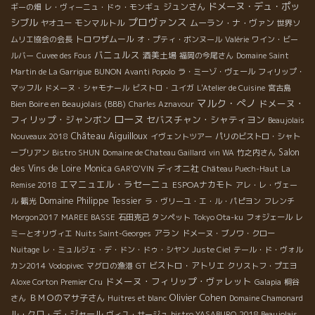
ドメーヌ・デュ・ポッ
ジュンさん
ギーの畑
レ・ヴィーニュ・ドゥ・モンギュ
プロヴァンス
シブル
モンマルトル
ムーラン・ナ・ヴァン
ヤオユー
世界ソ
トロワザムール
ムリエ協会の会長
オ・プティ・ボンヌール
Valérie
ワイン・ビー
バニュルス
酒美土場
ルバー
Cuvee des Fous
福岡の今尾さん
Domaine Saint
Martin de La Garrigue
BUNON
Avanti Popolo
ラ・ミーゾ・ヴェール
フィリップ・
マッフル
ドメーヌ・シャモナール
ビストロ・ユイガ
L'Atelier de Cuisine
宮古島
マルク・ぺノ
ドメーヌ・
Bien Boire en Beaujolais (BBB)
Charles Aznavour
ローヌ
フィリップ・ジャンボン
セバスチャン・シャティヨン
Beaujolais
Château Aiguilloux
Nouveaux 2018
イヴェントツアー
パリのビストロ・シャト
Salon
ーブリアン
Bistro SHUN
Domaine de Chateau Gaillard
vin WA
竹之内さん
des Vins de Loire
Monica
ディオニ社
GAR'O'VIN
Château Puech-Haut
La
エマニュエル・ラセーニュ
ESPOAナカモト
Remise 2018
アレ・レ・ヴェー
Domaine Philippe Tessier
ル
観光
ラ・ヴリーユ・エ・ル・パピヨン
フレンチ
Morgon2017
MAREE BASSE
石田克己
タンペット
Tokyo Ota-ku
フォジェール
レ
アラン
ミーとオリヴィエ
Nuits Saint-Georges
ドメーヌ・ブノワ・クロー
Nuitage
レ・ミュルジェ・デ・ドン・ドゥ・シヤン
Juste Ciel
テール・ド・ヴォル
ビストロ・アトリエ
カン2014
Vodopivec
マグロの漁港
GT
クリストフ・プエヨ
ドメーヌ・フィリップ・ヴァレット
Aloxe Corton Premier Cru
Galapia
桐谷
Olivier Cohen
ＢＭＯのマサ子さん
さん
Huitres et blanc
Domaine Chamonard
ル・クロ・デ・ジャール
ヴィユ・サージュ
bistro YASABURO
2018 Beaujolais