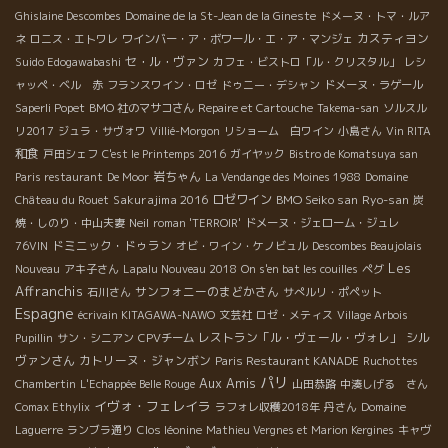
Ghislaine Descombes
Domaine de la St-Jean de la Gineste
ドメーヌ・トマ・ルア
カスティヨン
ネ
ロニス・エトワレ
ワインバー・ア・ボワール・エ・ア・マンジェ
セ・ル・ヴァン
Suido Edogawabashi
カフェ・ビストロ「ル・クリスタル」
レシ
ャッペ・ベル 赤
フランスワイン・ロゼ
ドゥニー・デシャン
ドメーヌ・ラゲール
Saperli Popet
BMO 社のマサコさん
Repaire et Cartouche
Takema-san
ソルスル
リ2017
ジュラ・サヴォワ
Villié-Morgon
リショーム 白ワイン
小島さん
Vin RITA
和食
戸田シェフ
C'est le Printemps 2016
ガイヤック
Bistro de Komatsuya san
岩ちゃん
Paris restaurant
De Moor
La Vendange des Moines 1988
Domaine
Sakurajima 2016
ロゼワイン
BMO Seiko san
Ryo-san
Château du Rouet
炭
焼・しのり・中山夫妻
Neil
roman 'TERROIR'
ドメーヌ・ジェローム・ジュレ
ドミニック・ドゥラン
76VIN
オビ・ワイン・ケノビュル
Descombes Beaujolais
Les
Nouveau
アキ子さん
Lapalu Nouveau 2018
On s'en bat les couilles
ペグ
Affranchis
サンフォニーのまどかさん
石川さん
サぺルリ・ポペット
Espagne
écrivain KITAGAWA-NAWO
文芸社
ロゼ・メティス
Village Arbois
レストラン「ル・ヴェール・ヴォレ」
シル
Pupillin
サン・シニアン
CPVチーム
ヴァンさん
カトリーヌ・ジャンボン
Paris Restaurant KANADE
Ruchottes
パリ
Aux Amis
Chambertin
L'Echappée Belle Rouge
山田恭路
中湊しげる さん
イヴォ・フェレイラ
Comax Ethylix
ラフォレ収穫2018年
丹さん
Domaine
Laguerre
ランブラ通り
Clos léonine
Mathieu Vergnes et Marion Kergines
キャヴ