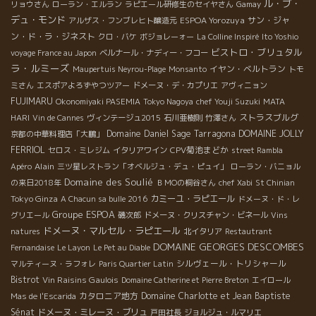
ル・ブ・
リョウさん
ローラン・エルラン
ラピエール研修生のセイヤさん
Gamay
デュ・モンド
ESPOA Yorozuya
サン・ジャ
アルザス・フンブレヒト醸造元
ン・ド・ラ・ジネスト
クロ・バケ
ボジョレーォー
La Colline Inspiré
Ito Yoshio
ビストロ・ブリュタル
voyage France au Japon
ベルナール・ナディー・フコー
ラ・ルミーズ
イヤン・ベルトラン
Maupertuis Neyrou-Plage
Monsanto
トモ
ミさん
エスポアよろずやつツアー
ドメーヌ・デ・カプリエ
アヴィニョン
FUJIMARU
Okonomiyaki PASEMIA
Tokyo Nagoya
chef Youji Suzuki
MATA
ストラスブルグ
HARI
Vin de Cannes
ヴィンテージュ2015
石川亜樹則
竹澤さん
Domaine Daniel Sage
Tarragona
DOMAINE JOLLY
京都の中華料理店「大鵬」
FERRIOL
CPV菊池まどか
セロス・ミレジム
イタリアワイン
street Rambla
Alain
Apéro
三ツ星レストラン「オベルジュ・デュ・ピュイ」
ローラン・バニョル
Domaine des Soulié
の来日2018年
ＢＭОの桐谷さん
chef Xabi
St Chinian
Tokyo Ginza
カミーユ・ラピエール
A Chacun sa bulle 2016
ドメーヌ・ド・レ
Groupe ESPOA
グリエール
磯次郎
ドメーヌ・クリスチャン・ビネール
Vins
ドメーヌ・マルセル・ラピエール
natures
北イタリア
Restautrant
DOMAINE GEORGES DESCOMBES
Fernandaise
Le Layon
Le Pet au Diable
シルヴェール・トリシャール
マルティーヌ・ラフォレ
Paris Quartier Latin
Bistrot
Vin Raisins Gaulois
Domaine Catherine et Pierre Breton
エイロール
カタロニア地方
Domaine Charlotte et Jean Baptiste
Mas de l'Escarida
Sénat
ドメーヌ・ミレーヌ・ブリュ
戸田社長
ジョルジュ・ルマリエ