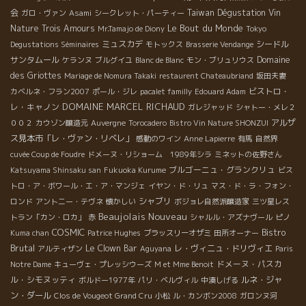
会
Taiwan Dégustation Vin
ガロ・ヴァン
Asami
シークレット・パーティー
Le Bout du Monde
Nature
Trois Amours
Mr.Tamajo de Diony
Tokyo
ミュスカデ
シードル
Degustations Séminaires
モトックス
Brasserie Vendange
サンタムール
Domaine
ケランヌ
ブルグイユ
Blanc de Blanc
モン・ブリュリウス
des Griottes
Mariage de Nomura Takaki
restaurent Chateaubriand
坂田夫妻
ビストロ・
カベルネ・フラン2007
ポール・ジレ
pacalet familly
Edouard Adam
DOMAINE MARCEL RICHAUD
レ・キャノン
ガレジャッド
シャトー・メレ２
アルザ
００２
カウゾン醸造元
Auvergne
Torocadero
Bistro Vin Nature SHONZUI
ス見本市「レ・ヴァン・リベレ」
感動のワイン
Anne Lapierre
有馬
自然界
cuvée Coup de Foudre
ドメーヌ・リショーム 1989年シラ
ミネットの佐野さん
ブルゴーニュ・グランクリュ
Katsuyama Shinsaku san
Fukuoka Kurume
ビス
トロ・ア・ボワール・エ・ア・マンジェ
イヤン・ド・リュ
マス・ド・ラ・フォン・
シャブリ
ロンド
アントニー・テヴネ
懐かしい
ボジョレ自然派醸造家
三ツ星レス
Beaujolais Nouveau
トラン「カン・ロカ」
赤
シャルル・アズナヴール
ピノ
COSMIC
Bistro
Kuma chan
Patrice Hughes
ブラッスリーオザミ
田所オーナー
Brutal
Le Clown Bar
レ・ヴィニュ・ドリヴィエ
アルティザン
Aguyana
Paris
ドメーヌ・パスカ
Notre Dame
キューヴェ・プレッシウーズ
M et Mme Benoit
ル・シモヌッティ
ルネ・ジャ
ボルドー1977年
パリ・ベルヴィル
中湊しげる
ン・ダール
Clos de Vougeot Grand Cru
小松
ル・カンボン2008
ガロンヌ河