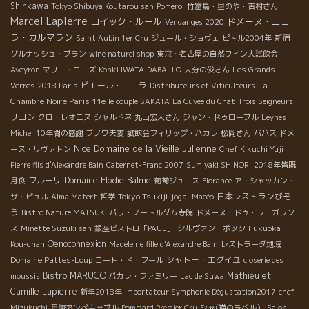
Shinkawa
Tokyo Shibuya Koutarou san
Pomerol
竹富島・星のや・吉村さん
Marcel Lapierre
ロイック・ルール
ドメーヌ・ニコ
Vendanges 2020
ラ・カルマラン
Saint Aubin 1er Cru
ジュール・ショヴェ
ピトル2004年
新宿
グルナッシュ・ブラン
wine naturel shop
東京・名古屋の自然ワイン大試飲会
Aveyron
マリー・ローズ
Kohki IWATA
DABALLO
大分の俊さん
Les Grands
ピエール・ニコラ
La
Verres 2018 Paris
Distributeurs et Viticulteurs
Chambre Noire Paris 11e
le couple SAKATA
La Cuvée du Chat
Trois Seigneurs
リヨン
クロ・レオニヌ
シャルドネ
丸山宏人さん
ジャン・ドゥローブル
Leynes
Michel
10年間の感謝
ブノワ夫妻
試飲会フィリップ・パカレ
松岡さん
ババス
ドメ
Nice
Domaine de la Vieille Julienne
ーヌ・リヴァトン
Chef Kikuchi Yuji
Pierre fils d'Alexandre Bain
Cabernet-Franc 2007
Sumiyaki SHINORI
2018年皆既
フルーリ
Domaine Elodie Balme
月食
葡萄ジュース
Florance
ア・シャッカン・
Tokyo Tsukiji-jogai
日本レストランびそ
サ・ビュル
Alma Matert
哲学
Macéo
う
Bistro Nature MATSUKI
パリ・ノートルダム寺院
ドメーヌ・ドゥ・ラ・ガラン
ス
Minette Suzuki san
銀座ビストロ「PAUL」
シルヴァン・ボック
Fukuoka
Oenoconnexion
Kou-chan
Madeleine fille d'Alexandre Bain
レストラーダ地域
Domaine Pattes-Loup
シャトー・エグイユ
コート・ド・フール
closerie des
Bistro MARUGO
Mathieu et
moussis
パカレ・ファミリー
Lac de Suwa
Camille Lapierre
新年2018年
Importateur Symphonie Dégustation2017
chef
Mizukuchi
長崎アンペキャブル
Pommard Premier Cru
シャ(猫のラベル）
Salon