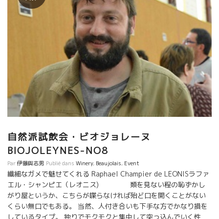
自然派試飲会・ビオジョレーヌ
BIOJOLEYNES-NO8
Par
伊藤與志男
Publié dans
Winery
,
Beaujolais
,
Event
繊細なガメで魅せてくれる Raphael Champier de LEONISラファ
エル・シャンピエ（レオニス) 類を見ない程の恥ずかし
がり屋というか、こちらが喋らなければ殆ど口を開くことがない
くらい無口でもある。 当然、人付き合いも下手な方でかなり損を
しているタイプ。 独りでモクモクと集中して突っ込んでいく性