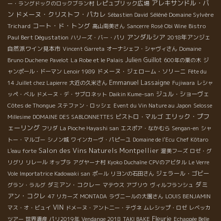
アレキサンドル・バ
レピュブリック広場
ー・ラングドックのロックブラン村
ン
ドメーヌ・クリストフ・パカレ
Séléné Domaine Sylvère
Sébastien David
コート・ド・トング
Trichard
Bistro
高山南美さん
Sancerre
Rosé Obi Wine
アンダルシア
Paul Bert Dégustation
2018年アンジェ
ハリーズ・バー・パリ
自然派ワイン見本市
Vincent Garreta
オーナシェフ・シャヴィさん
Domaine
La Robe et le Palais
Julien Guillot
Bruno Duchene
Pavelot
600年の栗の木
ジ
ドメーヌ・ジェローム・ソリーニ
ャンポール・ドーマン
Lenoir 1989
Fête du
Emmanuel Lassaigne
14 Juillet chez Lapierre
大近の久米さん
Fujiwara
レシャ
ジュル・ショーヴェ
ッペ・ベル
ドメーヌ・デ・サブロネット
Daikin Kume-san
Côtes de Thongue
ステファン・ロッシェ
Event du Vin Nature au Japon
Selosse
エリック・プフ
ビストロ・マルゴ
Millesime
DOMAINE DES SABLONNETTES
ェーリング
フリダ
La Pioche Hayashi san
エスポア・なかむら
Sengan-en
シャ
トー・マルゴー
シノン城
ワインカーヴ・パピーユ
Domaine de l'Ecu
Chef Kôtaro
Salon des Vins Naturels Montpellier
L'eau forte
渥美フーズ
ロゼ・グ
リグリ
リレール
オップラ
アグヤーナ村
Kyoko Duchaîne
CPVのアビタル
Le Verre
ジェラール・ゴビー
Vole
Importatrice Kadowaki san
ポール
リヨンの石田さん
ダミ
ダミアン・コクレー
グラン・ラルグ
マテウス
アブリウ
ヴィルフランシュ
アン・コクレ
47 リカーズ
MONTADA
ラヴニールの大園さん
LOUIS BENJAMIN
VIN
マス・オ・ビュイ
ドメーヌ・アント二ー・テヴネ
ムレシップ・ロゼ
レベッカ
Fleurie
ツアー
世界遺産
パリ2019年
Vendange 2018
TAKI BAKE
Echappée Belle