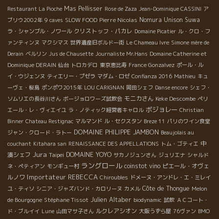
Mas Pellisser
Restaurant La Pioche
Rose de Zaza
Jean-Dominique CASSINI
ア
Pierre Nicolas
Nomura Unison Suwa
ブリウ2002年
9 caves
SLOW FOOD
クリストッフ・パカレ
ラ・シャンブル・ノワール
Domaine Picatier
ル・クロ・フ
ァンティンヌ
マクシマス
世界遺産旧ボルドー街
Le Chameau Ivre
Simone mère de
Derain
ベルリン
Jus de Chausette
Journaliste Mr.Hans
Domaine Catherine et
Dominique DERAIN
仙台
トロカデロ
東京恵比寿
France Gonzalvez
ポール・ル
イ・ウジェンヌ
ティエリー・プゼラ
マダム・ロゼ
Confianza 2016
Mathieu
キュ
ーヴェ・桜島
ポンポワ2015年
LOU CARIGNAN
岡田シェフ
Danse encore
シェフ・
モニカさん
Keke Descombe
ソムリエの長谷川さん
ボージョロワーズ試飲会
ペリ
ボジョレー
エール・レ・ヴィエイユ
ラ・ノティック経営者キャロル
Christian
Binner
Chateau Restignac
マルマンド
ル・セクスタン
Breze 11
パリのワイン食堂
DOMAINE PHILIPPE JAMBON
ジャン・クロード・ラトー
Beaujolais au
中
couchant
Kitahara san
RENAISSANCE DES APPELLATIONS
トム・ゴティエ
Jura
DOMAINE YOYO
湊シェフ
Taipei
サカノジュンさん
ジュリエナ
シャルド
ラングロール
coinstot vino
ピエール・オヴェ
ネ・ペティアン
モンギュー村
Importateur REBECCA
ルノワ
Chiroubles
ドメーヌ・アンドレ・エ・ミレイ
Côte de Thongue
ユ・ティソ
シニア・ジャズバンド・カロリーヌ
カメル
Melon
Julien Altaber
Stéphane Tissot
de Bourgogne
biodynamic
試飲
ＡＣコート・
ルクレアシオン
ド・ブルイイ
Lune
山田マサ子さん
大阪うずら屋
76ヴァン
BMO