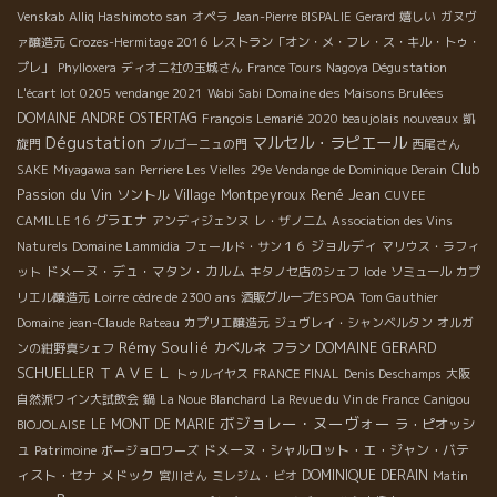
Venskab
Alliq Hashimoto san
オペラ
Jean-Pierre BISPALIE
Gerard
嬉しい
ガヌヴ
ァ醸造元
Crozes-Hermitage 2016
レストラン「オン・メ・フレ・ス・キル・トゥ・
プレ」
Phylloxera
ディオニ社の玉城さん
France Tours
Nagoya Dégustation
L'écart lot 0205
vendange 2021
Wabi Sabi
Domaine des Maisons Brulées
DOMAINE ANDRE OSTERTAG
François Lemarié
2020 beaujolais nouveaux
凱
Dégustation
マルセル・ラピエール
旋門
ブルゴーニュの門
西尾さん
Club
SAKE
Miyagawa san
Perriere Les Vielles
29e Vendange de Dominique Derain
Passion du Vin
René Jean
ソントル
Village Montpeyroux
CUVEE
グラエナ
CAMILLE 16
アンディジェンヌ
レ・ザノ二ム
Association des Vins
ジョルディ
Naturels
Domaine Lammidia
フェールド・サン１６
マリウス・ラフィ
ドメーヌ・デュ・マタン・カルム
ット
キタノセ店のシェフ
Iode
ソミュール
カプ
リエル醸造元
Loirre
cèdre de 2300 ans
酒販グループESPOA
Tom Gauthier
Domaine jean-Claude Rateau
カプリエ醸造元
ジュヴレイ・シャンベルタン
オルガ
Rémy Soulié
DOMAINE GERARD
カベルネ フラン
ンの紺野真シェフ
SCHUELLER
ＴＡＶＥＬ
トゥルイヤス
FRANCE FINAL
Denis Deschamps
大阪
自然派ワイン大試飲会
鍋
La Noue Blanchard
La Revue du Vin de France
Canigou
ボジョレー・ヌーヴォー
LE MONT DE MARIE
ラ・ピオッシ
BIOJOLAISE
ュ
ドメーヌ・シャルロット・エ・ジャン・バテ
Patrimoine
ボージョロワーズ
ィスト・セナ
メドック
DOMINIQUE DERAIN
宮川さん
ミレジム・ビオ
Matin