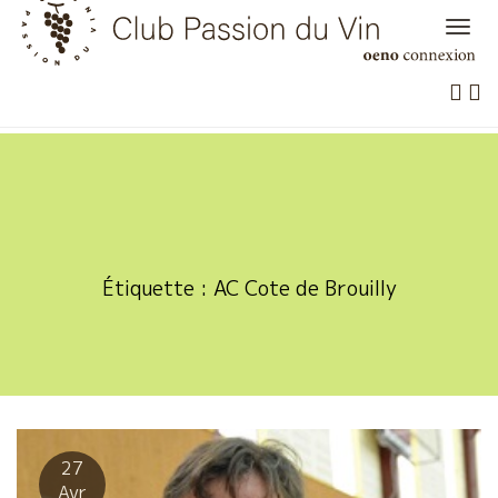
Skip
to
content
Étiquette :
AC Cote de Brouilly
27
Avr