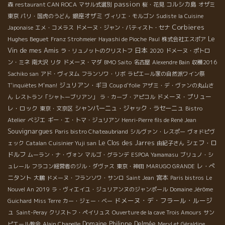
passion
コルシカ島
森
restaurant CAN ROCA
マサル式選別
桜・花見
オザミ
銀座オザミ
東京
パリ・国虎のうどん
ヴィリエ・モルゴン
Sudiste
la Cuisine
Corbieres
Japonaise
エメ・コメラス
ドメーヌ・ジャン・バティスト・セナ
Le
Hughes Beguet
Franz Strohmeier
Hayashi de Pioche
Paul
株式会社エスポア
Vin de mes Amis
日本
ラ・リュノットのクリストフ
2020
ドメーヌ・ポトロ
ン・ミネ
南大沢
リタ
ドメーヌ・マダ
BMO Saito
名古屋
Alexendre Bain
収穫2016
Sachiko san
アド・ヴィヌム
フランソワ・リボ
ラピエール家の自然派ワイン祭
ジュリアン・ギヨ
T'inquiètes M'man!
Coup d'folie
アザミ・デ・ヴァンの丸山さ
ドメーヌ・プリュー
ん
レストラン「シャトーブリアン」
ラ・カーブ・アピコル
レ・ロック
シャンパーニュ・ジャック・ラセーニュ
東京・文京区
Bistro
ベジエ
Atelier
ギー・エ・トマ・ジュリアン
Henri-Pierre fils de René Jean
Souvignargues
Paris bistro Chateaubriand
シルヴァン・レスポー
ヴォドピヴ
Le Clos des Jarres
シェフ・ロ
ェック
Catalan
Cuisinier Yuji san
由紀子さん
ドルフ
ムーラン・ナ・ヴォン
マルゴ・グランデ
ESPOA Yamamasu
ブリュノ・シ
レ・ぺ
ュレール
フラコン経営者のジル・ダヴァス
東京・神田
MARUGO GRANDE
ニタント
宮本
大鵬
ドメーヌ・フランソワ・サンロ
Saint Jean
Paris bistros
Le
Nouvel An 2019
ラ・ヴィエイユ・ジュリアンヌのジャンポール
Domaine Jérôme
ドメーヌ・デ・フラール・ルージ
Guichard
Miss Terre
カー・ジェー・ベー
ュ
Saint-Peray
クリストフ・ペイリュス
Ouverture de la cave Trois Amours
サン
Domaine Philippe Delmée
ピエール教会
Alain Chapelle
Meryl et Géraldine