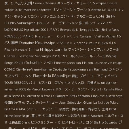
九州
家・リンさん
Cuveé Précieuse
キューヴェ・カミーユ１６
eclipse lunaire
サントヴィクトワール山
totale 2018
Martine Laforest
Bistro UN JOUR
リリ
Côte du Py
アン・ボッシュ
サロン・レザノニム
ムロン・ド・ブルゴーニュ
Sakurajima
LEONIS
ドメーヌ・ド・ヴェルシャン
弥三郎
シュトラマイヤー
Bordeaux
Hermitage 2001
パザパ
Energie de la Terre et le Ciel
Bistro Paris
NOUVELLE MAIRIE
Ｐａｓｃａｌ Ｃｏｌｅｔｔｅ
Carignan Vieilles Vignes 16
Domaine Mouressipe
パリ観光
アシニャン
Vincent Girault
GINZA 6
La
Philippe Carrille
Pioche Hayashi Shinya
ワインバー・シャンブル・ノワール
Château Lestignac
Vendanges 2016
クロ・ルジャール・ル・ブール1996年
Bruno Schueller
Rouge
アぺロ
Minette Sano san
Maison Jaune de vin rouge
Décès de Katsuyama san
ジャンフ
COMIC
Ciel-Terre-Vigne-Homme
Raymond
ランソワ・ニック
Place de la République
プピーユ・アティピック
諏訪
TOUR REBECCA
パリ・ビストロ・ゴグットゥ
メリメロ 宗像さん
un dernier
millésime 2009 de Marcel Lapierre
ドメーヌ・デ・メゾン・ブリュレ
Eyrolle
Place
BMO Yamada
de la Borse
La Poivrotte
Bistro Le Sancerre
Libourne
bistro soya
長由紀子さん
フレンチバーベキュー
Jean Sébastion Gioan
La Nuit de Tokyo
Bistro OKADA
シャトー・カッシーニ
結婚式・野村高城・尚子さん
土田
Petit
Pierre
Rosé Grigri
夢キチ
名古屋自然派ワイン試飲会
Lilian Bauchet
エルヴェ・ス
ジ
ビストロ・フラコン
オ
土佐山田ショッピングセンター
・ G
Bistro Buvards
ュラ
オザミ・デ・ヴァン
エドワード・ラフィット
ベレール
Emmanuel