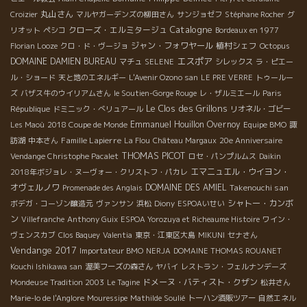
丸山さん
Croizier
マルヤガーデンズの柳田さん
サンジョゼフ
Stéphane Rocher
グ
Catalogne
クローズ・エルミタージュ
リオット
ペシコ
Bordeaux en 1977
ジャン・フォワヤール
植村シェフ
Florian Looze
クロ・ド・ヴージョ
Octopus
エスポア
DOMAINE DAMIEN BUREAU
マチュ
SELENE
シレックス
ラ・ピエー
ル・ショード
天と地のエネルギー
L'Avenir Ozono san
LE PRE VERRE
トゥールー
ズ
バザス牛のウイリアムさん
le Soutien-Gorge Rouge
レ・ザルミエール
Paris
Le Clos des Grillons
République
ドミニック・べリュアール
リオネル・ゴビー
Emmanuel Houillon Overnoy
Les Maoù
2018 Coupe de Monde
Equipe BMO
諏
Famille Lapierre
訪湖
中本さん
La Flou
Château Margaux
20e Anniversaire
THOMAS PICOT
Vendange Christophe Pacalet
ロセ・パンプルムス
Daikin
エマニュエル・ウイヨン・
2018年ボジョレ・ヌーヴォー・クリストフ・パカレ
オヴェルノワ
DOMAINE DES AMIEL
Takenouchi san
Promenade des Anglais
シャトー・カンボ
ボデガ・コーゾン醸造元
ヴァンサン
浜松
Diony
ESPOAいせい
ン
Villefranche
Anthony Guix
ESPOA Yorozuya et Richeaume Histoire
ワイン・
ヴェンスカブ
Clos Baquey
Valentia
東京・江東区大島
MIKUNI
セナさん
Vendange 2017
Importateur BMO
NERJA
DOMAINE THOMAS ROUANET
Kouchi Ishikawa san
渥美フーズの森さん
ヤバイ
レストラン・フェルナンデーズ
ドメーヌ・バティスト・クザン
Mondeuse Tradition 2003
Le Tagine
松井さん
Marie-lo de l'Anglore
Mouressipe
Mathilde Soulié
トーハン酒販ツアー
自然エネル