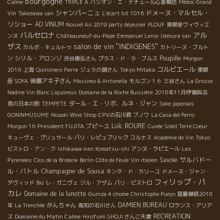
Bourgogne
Calme
TRIPLE A
パシオン・エ・ナチュール心斎橋店
Médoc Grand
シャンパーニュ
ドメーヌ・マルセル・
Vin
Takezawa san
L'écart lot 1016
リショー
AD VINUM
Nouvel An 2019 party déjeuner
PLOUF
東銀座ヴィヴィエ
バルセロナ
アル
ンヌ
Châteauneuf-du-Pape
Emmanuel Leroy
Uemura san
ザス
salon de vin ''INDIGENES''
カルボ・キュルトゥ
カトリーヌ・ブルト
シリル・アロンゾ
Poupille
ン
渋谷康弘さん
プラス・ド・ラ・ブルス
Morgon
コルビエール
2016
上海
Quinonero Pierre
ジュラの鏡さん
Tokyo Mitaka
東銀
後藤アキ子さん
座 SOYA
Massimo & Antonella
モルゴン１６
三谷さん
La Grosse
Nadine Vin Blanc Liquoreux
Domaine de la Roche Buissière
2018年11月伊藤與志
ダール・エ・リボ、ルネ・ジャン
男の日本の旅
TEMPETE
Sake japonais
GONINMUSUME
Nozaki Wine Shop
CPVの石川君
ブノワ
La Casa del Perro
Loïc ROURE
President FUJITA
プピーユ
Morgon 16
Cuvée Soleil Terre Coeur
キューヴェ・プリュサール
パリ・レピュブリック
コルナス
Academie de Vin Tokyo
ビストロ・アン・ク
Ishikawa-ken Komatsu-shi
アンヌ・ラピエール
Les
サルバドー
Savoie
Pyrenees
Clos de la Briderie
Berlin
Côte de Feule
Vin italien
ル・バトル
Champagne de Sousa
キンタ・ド・カリーユ
ドメーヌ・ジャン・
フィリップ・パ
ダヴィッド
Bio
レ・ガニヴェ
ジル・アザム
パリ・ビストロ
カレ
Domaine de la lunotte
Guinza 4 chome
Christophe Pueyo
猛暑継続2018
がんちゃん
DAMIEN BUREAU
年
La Trenchée
高知の石川さん
ロランス・アリア
Domaine du Matin Calme
RECREATION
ス
Hirofumi SHOJI さんご夫妻