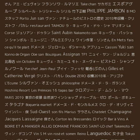
エスポアグ
フランソワ・ルマリエ
さん
アミ・ビュヴォン
Take chan
サカガミ
PHILIPPE JAMBON
ループ
シルベール・トリシャール
シリル
竹下正樹
ＢＭО
Jun san
スタッフ
Porto
ヴァン・ナチュールのビストロの歴史
2018年収穫・クリ
restaurant TAIHOU
ストフ・パカレ
ラ・キューヴェ・ドゥ・シャ
マリオン
La
Saint Aubin
Corse
ジュリアン・ドゥラン
Nakamoto san
キューヴェ・パッショ
ン
シャンボル・ミュージニ・プルミエクリュ
ワイン作家・リンさん
En Mets fais
Yuki san
ce qu'il te plait
ドメーヌ・ジェローム・ギシャール
アブリュー
Cassini
Assignan
Konno de Organ
Ooe san
Bouzigues
TF1
ニュイ・サン・ジョルジュ
恵
ビストロ・シャンブ
比寿店
vin Octobre
キューヴェ・カミーユ
モト・ヌーヴォー
ルノワール
葡呑(ぶのん)
Gilles et
Yve chef
Jean-Paul
プイイ・フィッセ
Catherine Vergé
クリスト・パカレ
Double ZERO
収穫2018年・アリゴテ
シルヴァン・オエッシュ
L'Ecume
philosophie
ドメーヌ・ド・ラ・ガランス
クロズリー・デ・ムシ
レ・マウ
Hoshino Resort
Les Prémices 16
tapas bar
PARIS 2019
東京の夜景
自然派ワインショップ
ドゥーブル・ゼロ
ポール・ボキュー
タラゴナ
ズ
Boqueria market
ドメーヌ・ド・モンカルメス
クロ・デ・オリヴィエ
Sud-Ouest
Champagne
ワインバー・俊
son fils Marius
サラさん
Chatelet
Jacques Lassaigne
俊さん
Corton les Bressandes
ロイック
Bar à Vins A
BOIRE ET A MANGER
ALLIQ
DOMAINE FRANCOIS SAINT-LO
chef Takemoto
ケ
Languedoc
女子会
ヴィン・デコンブ
Vin S M
vin rosé et somen
Reino
Tokyo