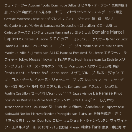
ヴェ・デ・フー
Atsumi Foods
Dominique Belluard
ピネル・デ・ブライ
東京の屋形
セミ・マセラッション・カルボニック醸造
船
アンジェ自然派ワイン見本市・
Côte de Malepère
Corse
ラ・デジレ
オリヴィエ・ジャンテ
鏡 健二郎さん
Sebastien Chatillon
Galéjade
bistro YUIGA de Kanazawa
ピエール橋
La
Domaine Marcel
Cadette
チーズフォンデュ
Japon Hamamatsu
ミッシェル
Lapierre
ＳＴＣツアー
Château Ausone
ミッシェル・グリザール
Senior Jazz
Marseilles
Bande CAROLINE
Les Clapas
フー・デュ・ボージョ
Madmoiselle M
Maximus
Alliq Fujimoto san
ALLIQ Hamada President
Sauterne
エドワール・ラ
Tokyo Musashikoyama
Hoshikawa-san
フィット
竹ノ内さん
La Désirée
メゾ
ン・ブリュレ
ドメーヌ・サルナン・ベリュ
Montgueux
ADヴィニュム社
共存
ルネ・ジャン
Restaurant Le Verre Volé
オザミグループ
エ
Janbo-mochi
ノ・コネ・チーム
ドメーヌ・ジャッキー・プレス
レストラン ラ・カサ・デ
カナコさん
ル・ぺロ
モンペイル村
Baune Kentaro-san
パスカル・ショワム
La Remise
セーヌ河
Poulille Castillon
L'écart lot 1117
Bazas viande
Pinot
エスポア・ しんかわ
noir
Paris Bistro Le Verre Volé
ヴァランセ
ＢＭО
Andalousie
St Jean de la Ginest
Teradanonke
Mas Lau Blanc
Importateur
Taiwan
お好み焼き・きじ
Kadowaki Noriko
Maruya Gardens Yanagida san
「さんて寛」
ヴィヴィア
Julien Courtois
ゴビー
リュショット・シャンベルタン
ン・エメルスダール
Visite Paris
2018年・パリ試飲会
Phenix
東京・恵比寿
オ