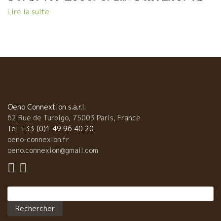
格。 その無口さを、ワインで表明してカバーしている感じ。 我々
Lire la suite
が訪問しても、余り喋らないので、奥さんのクリステルが気を使
って説明しだすのが常だ。 私にとっては、無口は苦にならないの
で全く問題ない。 静かに試飲に集中できてかえってよい。質問し
たいことは聴けば、返事がちゃんとかえってくるので問題ない。
ドメーヌを立ち上げる前は、ジャンクロード・ラパリュ
のところで修業した。 ラファエルは３代続く葡萄栽培家の家に生
まれた。 しかし、家を出て独自でやりたかったラファエルは2009
年に0.64Ｈの畑で始めた。 2009年に正式に醸造元を設立して現
在、７．５ヘクタールの畑を所有している。 ラファエルの持って
Oeno Connextion s.a.r.l.
いる葡萄木は殆どが古木。６０～１００歳級の葡萄が多い。
62 Rue de Turbigo, 75003 Paris, France
ワインのスタイルは無口で控えめなラファエルに似てい
Tel +33 (0)1 49 96 40 20
る。 色も薄めで繊細なタッチの細くキレイな果実味が真っ直ぐに
oeno-connexion.fr
スーット伸びていくスタイル。 出しゃばるところが全くない。 こ
oeno.connexion@gmail.com
の感じは、すべてのワインに共通している。 醸造はすべてのＣＵ
ＶＥ（ワイン）に共通している。違いはそれぞれの区画のテロワ
ール。 除梗なしのセミ・マセラッション・カルボニック醸造、葡
Rechercher :
萄を発酵槽に入れたら一切触らない。 ピジャージはしない。勿
論、自生酵母のみ。SO2は必要なければ入れない。入れる時でも
最少。 Lurons リュロン、Buissonnante ビュイ