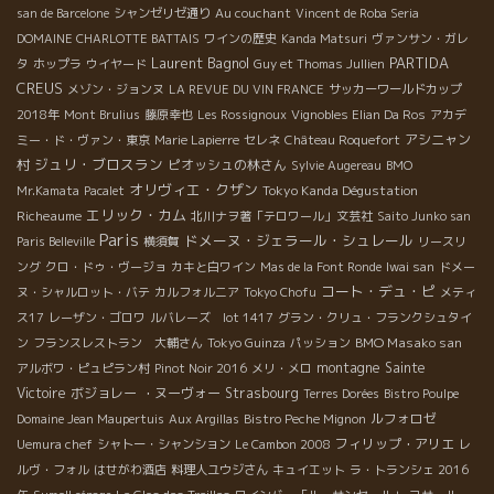
san de Barcelone
シャンゼリゼ通り
Au couchant
Vincent de Roba Seria
DOMAINE CHARLOTTE BATTAIS
ワインの歴史
Kanda Matsuri
ヴァンサン・ガレ
Laurent Bagnol
PARTIDA
タ
ホップラ
ウイヤード
Guy et Thomas Jullien
CREUS
メゾン・ジョンヌ
LA REVUE DU VIN FRANCE
サッカーワールドカップ
2018年
Mont Brulius
藤原幸也
Les Rossignoux
Vignobles Elian Da Ros
アカデ
アシニャン
ミー・ド・ヴァン・東京
Marie Lapierre
セレネ
Château Roquefort
ジュリ・ブロスラン
村
ピオッシュの林さん
Sylvie Augereau
BMO
オリヴィエ・クザン
Tokyo Kanda Dégustation
Mr.Kamata
Pacalet
エリック・カム
Richeaume
北川ナヲ著「テロワール」文芸社
Saito Junko san
Paris
ドメーヌ・ジェラール・シュレール
Paris Belleville
横須賀
リースリ
ング
クロ・ドゥ・ヴージョ
カキと白ワイン
Mas de la Font Ronde
Iwai san
ドメー
コート・デュ・ピ
ヌ・シャルロット・バテ
カルフォルニア
Tokyo Chofu
メティ
ス17
レーザン・ゴロワ
ルバレーズ lot 1417
グラン・クリュ・フランクシュタイ
BMO Masako san
ン
フランスレストラン 大輔さん
Tokyo Guinza
パッション
montagne Sainte
アルボワ・ピュピラン村
Pinot Noir 2016
メリ・メロ
Victoire
ボジョレー ・ヌーヴォー
Strasbourg
Terres Dorées
Bistro Poulpe
ルフォロゼ
Domaine Jean Maupertuis
Aux Argillas
Bistro Peche Mignon
フィリップ・アリエ
Uemura chef
シャトー・シャンション
Le Cambon 2008
レ
ルヴ・フォル
はせがわ酒店
料理人ユウジさん
キュイエット
ラ・トランシェ 2016