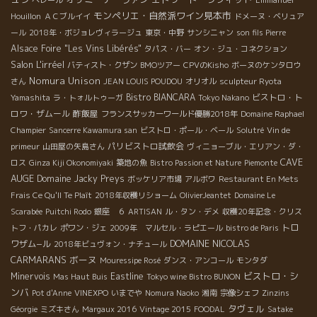
モンペリエ・自然派ワイン見本市
Houillon
ＡＣブルイイ
ドメーヌ・ベリュア
ール
2018年・ボジョレヴィラージュ
東京・中野
サンシニャン
son fils Pierre
Alsace Foire "Les Vins Libérés"
タパス・バー
オン・ジュ・コネクション
Salon L'irréel
バティスト・クザン
BMOツアー
CPVのKisho
ボーヌのケンタロウ
Nomura Unison
さん
JEAN LOUIS POUDOU
オリオル
sculpteur Ryota
Bistro BIANCARA
ビストロ・ト
Yamashita
ラ・トォルトゥーガ
Tokyo Nakano
ロワ・ザムール
酢飯屋
フランスサッカーワールド優勝2018年
Domaine Raphael
Champier
Sancerre Kawamura san
ビストロ・ポール・ベール
Solutré
Vin de
パリビストロ試飲会
primeur
山田屋の矢島さん
ヴィニョーブル・エリアン・ダ・
CAVE
ロス
Ginza Kiji Okonomiyaki
築地の魚
Bistro Passion et Nature
Piemonte
AUGE
Domaine Jacky Preys
ボッケリア市場
アルボワ
Restaurant En Mets
Frais Ce Qu'Il Te Plaît
2018年収穫リショーム
OlivierJeantet
Domaine Le
Scarabée
Puitchi Rodo
銀座 ６
ARTISAN
ル・タン・デメ
収穫20年記念・クリス
トロ
トフ・パカレ
ポワン・ジェ
2009年 マルセル・ラピエール
bistro de Paris
DOMAINE NICOLAS
ワザム−ル
2018年ビュヴォン・ナチュール
CARMARANS
ボーヌ
Mouressipe Rosé
ダンス・アンコール
モンタダ
ビストロ・シ
Minervois
Eastline
Mas Haut Buis
Tokyo wine Bistro BUNON
ンバ
Pot d'Anne
VINEXPO
いまでや
Nomura Naoko
湘南
宗像シェフ
Zinzins
タヴェル
Géorgie
ミズキさん
Margaux 2016
Vintage 2015
FOODAL
Satake