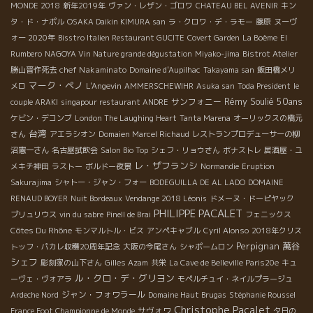
MONDE 2018
新年2019年
ヴァン・レザン・ゴロワ
CHATEAU BEL AVENIR
キン
タ・ド・ナポル
OSAKA Daikin KIMURA san
ラ・クロワ・デ・ラモー
藤原
ヌーヴ
ォー 2020年
Bisstro Italien Restaurant GUCITE
Covert Garden
La Boème
El
Rumbero
NAGOYA Vin Nature grande dégustation
Miyako-jima
Bistrot Atelier
chef Nakaminato
勝山晋作死去
Domaine d'Aupilhac
Takayama san
飯田橋メリ
マーク・ペノ
メロ
L'Angevin
AMMERSCHEWIHR
Asuka san
Toda President
le
Rémy Soulié 50ans
サンフォニー
couple ARAKI
singapour restaurant ANDRE
ケビン・デコンブ
London The Laughing Heart
Tanta Marena
オーリックスの橋元
台湾
さん
アエラシオン
Domaien Marcel Richaud
レストランプロデューサーの柳
沼憲一さん
名古屋試飲会
Salon Bio Top
シェフ・リョウさん
ボナストレ
居酒屋・ユ
レ・ザフランシ
メキチ神田
ラストー
ボルドー夜景
Normandie
Eruption
Sakurajima
シャトー・ジャン・フォー
BODEGUILLA DE AL LADO
DOMAINE
RENAUD BOYER
Nuit Bordeaux
Vendange 2018 Léonis
ドメーヌ・ドーピヤック
PHILIPPE PACALET
ブリュリウス
vin du sabre
Pinell de Brai
フェニックス
Côtes Du Rhône
モンマルトル・ビス
アンペキャブル
Cyril Alonso
2018年クリス
Perpignan
萬谷
トッフ・パカレ収穫20周年記念
大阪の今尾さん
シャポームロン
シェフ
彫刻家の山下さん
Gilles Azam
共栄
La Cave de Belleville Paris20e
キュ
ル・クロ・デ・グリヨン
ーヴェ・ヴォアラ
モペルチュイ・ネイルプラージュ
ジャン・フォワラール
Ardeche Nord
Domaine Haut Brugas
Stéphanie Roussel
Christophe Pacalet
サヴォワ
France Foot Championne de Monde
夕日の