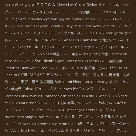
ＥＳＰＯＡ
Marcel et Claire Richaud
のエスポアかまたや
ナチュラルワイン
ドメー
プティ・ピエール
ボデグイジャ・デ・ラル・ラド
桜満開
モルゴン2016年
ヌ・セクスタン
Kaefferkopf
Valençay
Waingakuen
tapas
シャトー・ロック・フ
ォール
Languedoc Assignan
Brendan Tracy
Paris bistro Roba Seria
カーブ・オジ
ェ
フィロソフィー
パリビストロ・ヌーヴェル・メリー
ピエモンテ
Maruyama
サン
ドメーヌ・ラファエル・バルトゥッチ
Grand Cru Frankstein
竹間さん
セレネ・ド
メーヌ・シルヴェール・トリシャール
カンヌのワイン
サント・ヴィクトワール
シ
ャトー・ラゲール
グランクリュ街道
リムー
東京自然ワイン大試飲会
Conception
Symphonie
Kato san
エリック
Eglise Saint Pierre
Cuvée Bou
石川県小松市
President Ishikawa
Cauzon
ホテル・ボマ
La Louce
柳沼憲一さん
ロゼ
Sushi et
アンジェ
CYRIL ALONZO
ドメーヌ・アド・ヴィヌム
焼き鳥・しの
Sashimi
り
東京・鴬谷
Sakagami Hino-san
アルル
東京銀座
AC Brouilly
ボデガ・カウ
Tokyo
BMOメンバー
ドゥニ・ペノ
ゾン醸造元
La Prats
ガルド・フー
Domaine Lilian Bauchet
Philosophie de Yoshio ITO
Amis Buvons
グランクリュ
サンタン
Marie Rose
クロス・ロード社の有馬さん
ミネットの鈴木さん
シルヴァ
2018 Vendange Lapierre
ン・ディティエール
ジュリアンヌ
ポ・ダンヌ
ドメーヌ・アンドレ・オステルタグ
Nakaminato Shigeru san
サントル
レザ
2018年 日本・ボジョレヌーヴォー
ン・ゴロワ
Arnaud Combier
Cave Papilles
会
ドメーヌ・ジャン・ミシェル・アルキエ
プルフ
レストラン ル・ディヴィル