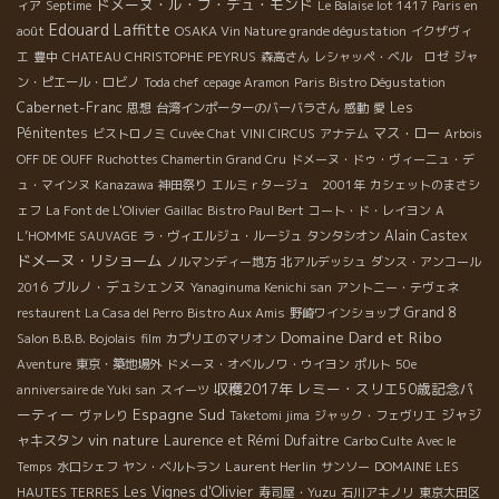
ドメーヌ・ル・ブ・デュ・モンド
ィア
Septime
Le Balaise lot 1417
Paris en
Edouard Laffitte
août
OSAKA Vin Nature grande dégustation
イクザヴィ
エ
豊中
CHATEAU CHRISTOPHE PEYRUS
森高さん
レシャッペ・ベル ロゼ
ジャ
ン・ピエール・ロビノ
Toda chef
cepage Aramon
Paris Bistro Dégustation
Cabernet-Franc
Les
思想
台湾インポーターのバーバラさん
感動
愛
Pénitentes
マス・ロー
ビストロノミ
Cuvée Chat
VINI CIRCUS
アナテム
Arbois
OFF DE OUFF
Ruchottes Chamertin Grand Cru
ドメーヌ・ドゥ・ヴィーニュ・デ
ュ・マインヌ
Kanazawa
神田祭り
エルミｒタージュ 2001年
カシェットのまさシ
ェフ
La Font de L'Olivier
Gaillac
Bistro Paul Bert
コート・ド・レイヨン
A
Alain Castex
L’HOMME SAUVAGE
ラ・ヴィエルジュ・ルージュ
タンタシオン
ドメーヌ・リショーム
ノルマンディー地方
北アルデッシュ
ダンス・アンコール
ブルノ・デュシェンヌ
2016
Yanaginuma Kenichi san
アントニー・テヴェネ
Grand 8
restaurent La Casa del Perro
Bistro Aux Amis
野崎ワインショップ
Domaine Dard et Ribo
Salon B.B.B. Bojolais
film
カプリエのマリオン
Aventure
東京・築地場外
ドメーヌ・オベルノワ・ウイヨン
ポルト
50e
収穫2017年
レミー・スリエ50歳記念パ
anniversaire de Yuki san
スイーツ
ーティー
Espagne Sud
ジャジ
ヴァレり
Taketomi jima
ジャック・フェヴリエ
vin nature
ャキスタン
Laurence et Rémi Dufaitre
Carbo Culte
Avec le
Laurent Herlin
Temps
水口シェフ
ヤン・ベルトラン
サンソー
DOMAINE LES
Les Vignes d'Olivier
HAUTES TERRES
寿司屋・Yuzu
石川アキノリ
東京大田区