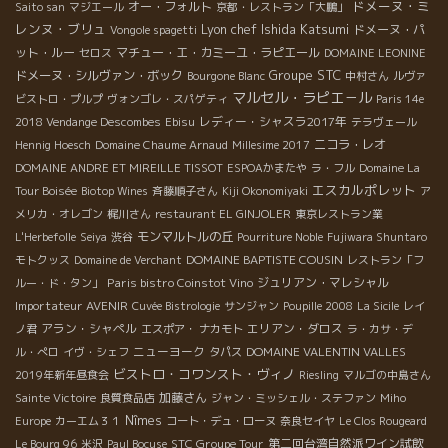
ドメーヌ・ミ
オー・フォルト
Saito san
マジエール
京都・レストラン「大鵬」
レンヌ・ブリュ
Lyon chef Ishida Katsumi
ドメーヌ・パ
Vongole spagetti
ット・ルー
マチュー・エ・カミーユ・ラピエール
セロス
DOMAINE LEONINE
Groupe STC
ドメーヌ・シルヴァン・ボック
Bourgone Blanc
中村さん
ルヴァ
マルセル・ラピエ－ル
ビストロ・プルプ
ヴォンゴレ・スパゲティ
Paris 14e
レディー・シャスラ2017年
2018 Vendange Descombes
Ebisu
テラヴェール
ニコラ・レオ
Hennig Hoesch
Domaine Chaume Arnaud
Millesime 2017
DOMAINE ANDRE ET MIREILLE TISSOT
ESPOAかまたや
ラ・フル
Domaine La
エスカルポレット
Tour Boisée
Biotop Wines
斉藤順子さん
Kiji Okonomiyaki
ア
メリカ・オレゴン
梶川さん
restaurant EL GINJOLER
東京レストラン業
モンマルトルの丘
L'Herbefolle
Seiya
渋谷
Pourriture Noble
Fujiwara Shuntaro
DOMAINE BAPTISTE COUSIN
モトクッス
Domaine de Verchant
レストラン「フ
Paris bistro Coinstot Vino
ジュリアン・マレシャル
ルー・ド・タン」
Importateur AVENIR
Cuvée Bistrologie
サンジャン
Poupille 2008
La Sicile
レイ
アラン・シャペル
エリアン・ダロス
ノ君
エスポア・ ナカモト
ラ・カサ・デ
ニューヨーク
DOMAINE VALENTIN VALLES
ル・ぺロ
イヴ・シェフ
タパス
ビストロ・コワンスト・ヴィノ
2019年新年昼食会
Riesling
マルゴの中島さん
加藤さん
Sainte Victoire
良質食品店
ジャン・ミッシェル・ステファン
Miho
Nîmes
Europe
カーエム３１
コート・デュ・ローヌ
奈良セイヤ
Le Clos Rougeard
STC Groupe Tour
第二回台湾自然派ワイン試飲
Le Bourg 96
米沢
Paul Bocuse