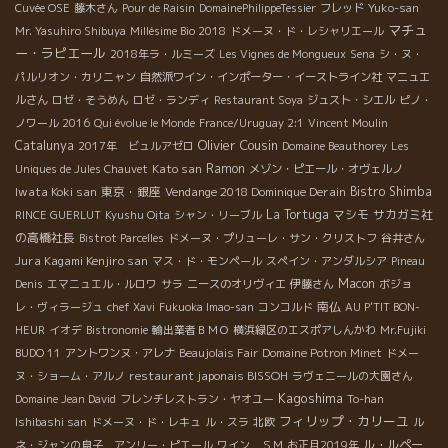
Cuvée OSE
藤木さん
Pour de Raisin
DomainePhilippeTessier
フレッド
Yuko-san
マチュ
Mr. Yasuhiro Shibuya
Millésime Bio 2018
ドメーヌ・ド・レシャリエール
ー・ラピエール
2018年ラ・ルミーズ
Les Vignes de Mongueux
Sena
シ・ヌ・
パルリオン・カリニャン
自然派ワイン・インポーター・イーストライン社
マニュエ
ルさん
ロゼ・そうめん
ロゼ・ランディ
Restaurant Soya
ジュスト・シエル
ピノ・
ノワール 2016
Qui évolue le Monde
France/Uruguay 2:1
Vincent Moulin
Olivier Cousin
Catalunya
2017年 ビュルアゼロ
Domaine Beauthorey
Les
Kato san
Ramon
Uniques de Jules Chauvet
メゾン・ピエール・オヴェルノ
Iwata Koki san
東京・銀座
Vendange 2018 Dominique Derain
Bistro Shimba
La Tortuga
マシモ
サカガミ社
RINCE GUERLUT
Kyushu Oita
シャン・リーブル
の高橋社長
Bistrot Parcelles
ドメーヌ・プリューレ・サン・クリストフ
谷井さん
Jura Kagami Kenjiro san
マス・ド・モンペール
スペイン・アンダルシア
Pineau
Macon
Denis
エマニュエル・ルロワ
サラ
ニースのオリヴィエ
伊藤さん
ボジョ
南仏
レ・ヴィラージュ
chef Xavi
Fukuoka Imao-san
コンコルド
AU P'TIT BON-
HEUR
イオデ
Bistronomie
輸出業者ＢＭＯ
横浜緑区のエスポアしんかわ
Mr.Fujiki
BUDO 11
アントワンヌ・アレナ
Beaujolais Fair
Domaine Potron Minet
ドメー
restaurant japonais BISSOH
ヌ・ショーム・アルノ
ラヴェニールの大園さん
Kagoshima
Domaine Jean David
フレンチレストラン・ヤオユー
To-han
フィリップ・カリーユ
Ishibashi san
ドメーヌ・ド・レキュ
ル・スラ
北欧
ル
ル・ルペー
ネ・ジャンの息子 アンリー・ピエール
ワイン ＳＭ
お正月2019年