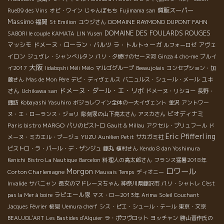
質販スーパー
Rue89 des Vins
オビ・ワイン
じゃんぼもち
Fujimama san
Massimo
福岡
DOMAINE RAYMOND DUPONT FAHN
St Emilion
ユウジさん
DOMAINE DES FOULARDS ROUGES
SABORI le couple KAMATA
LIN Yusen
マッシモ
ドメーヌ・ローラン・バルツ
ラ・トルトゥーガ
アヴェ
ルフォーロゼ
イロン
ジュヴレ・シャンべルタン
パリ・夕焼けのセーヌ河
Ginza 4 cho-me
ブルイ
大阪
イ2017
Iidabqshi Méli Mélo
マルゴグループ
Beeaujolais
コンセプション・加
ユキ
藤さん
Mas de Mon Père
デビ・ディヴェルス
バニュルス・シュール・メール
ドメーヌ・ダール・エ・リボ
さん
Uchikawa san
ドメーヌ・リショー
長野・
諏訪
Kobayashi Yasuhiro
ボジョレワイン全体の一大イヴェント
金沢
アントワー
ビオディナミ
ヌ・エ・ローランス・ジョリ
彫刻家の山下亮太さん
アスカさん
Paris bistro MARGO
パリのビストロ
Gault & Millau
アクセル・プリュフール
ド
Eric Pfifferling
YUZU
メーヌ・ミカエル・ブージュ
Aurélien Petit
サカガミ社
ビストロ・ラ・パール・デ・ザンジュ
藤丸
植村さん
Kendo 8 dan Yoshimura
Kenichi
Bistro La Nautique
Barcelon
料理人の高太郎さん
フランス猛暑2018年
ロワール
Morgon
Corton Charlemagne
Mauvais Temps
ディオニー
Invalide
サバニャン
長女のマドレーヌちゃん
神奈川県藤沢市
パリ・シャトレ
C'est
ラピエール家
pas la Mer à boire
マス・ロー2013年
Arima
Soleil Couchant
Jacques Février
桜見
Uemura cherf
シス・ピエ・シュール・テール
東京・文京
BEAUJOL'ART
Les Bastides d'Alquier
ラ・ポワヴロット
ヨッチャン
勝山晋作氏の