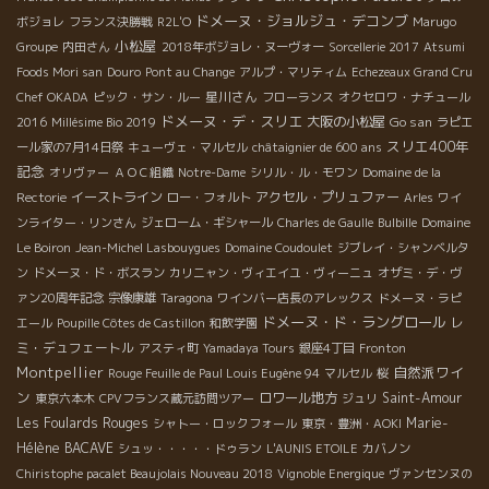
ドメーヌ・ジョルジュ・デコンブ
ボジョレ
フランス決勝戦
R2L'O
Marugo
小松屋
Groupe
内田さん
2018年ボジョレ・ヌーヴォー
Sorcellerie 2017
Atsumi
Foods Mori san
Douro
Pont au Change
アルプ・マリティム
Echezeaux Grand Cru
星川さん
Chef OKADA
ピック・サン・ルー
フローランス
オクセロワ・ナチュール
ドメーヌ・デ・スリエ
大阪の小松屋
Go san
2016
Millésime Bio 2019
ラピエ
スリエ400年
ール家の7月14日祭
キューヴェ・マルセル
châtaignier de 600 ans
記念
オリヴァー
ＡＯＣ組織
Notre-Dame
シリル・ル・モワン
Domaine de la
イーストライン
アクセル・プリュファー
Rectorie
ロー・フォルト
Arles
ワイ
ンライター・リンさん
ジェローム・ギシャール
Charles de Gaulle
Bulbille
Domaine
Le Boiron
Jean-Michel Lasbouygues
Domaine Coudoulet
ジブレイ・シャンベルタ
ン
ドメーヌ・ド・ボスラン
カリニャン・ヴィエイユ・ヴィーニュ
オザミ・デ・ヴ
ァン20周年記念
宗像康雄
Taragona
ワインバー店長のアレックス
ドメーヌ・ラピ
ドメーヌ・ド・ラングロール
レ
エール
Poupille Côtes de Castillon
和飲学園
ミ・デュフェートル
アスティ町
Yamadaya Tours
銀座4丁目
Fronton
Montpellier
自然派ワイ
Rouge Feuille de Paul Louis Eugène 94
マルセル
桜
ン
ロワール地方
Saint-Amour
東京六本木
CPVフランス蔵元訪問ツアー
ジュリ
Les Foulards Rouges
Marie-
シャトー・ロックフォール
東京・豊洲・AOKI
Hélène BACAVE
シュッ・・・・・ドゥラン
L'AUNIS ETOILE
カバノン
Chiristophe pacalet Beaujolais Nouveau 2018
Vignoble Energique
ヴァンセンヌの