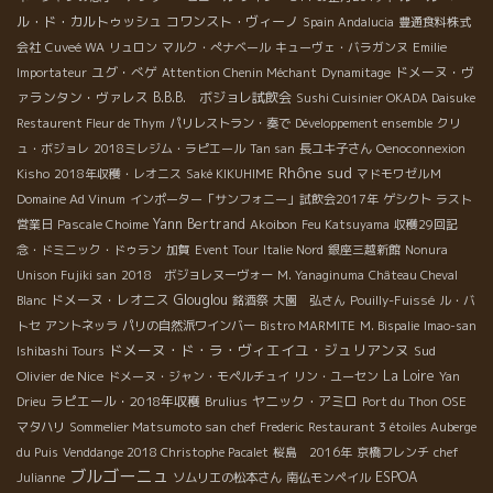
ル・ド・カルトゥッシュ
コワンスト・ヴィーノ
Spain Andalucia
豊通食料株式
会社
Cuveé WA
リュロン
マルク・ぺナベール
キューヴェ・バラガンヌ
Emilie
ユグ・べゲ
ドメーヌ・ヴ
Importateur
Attention Chenin Méchant
Dynamitage
ァランタン・ヴァレス
B.B.B. ボジョレ試飲会
Sushi Cuisinier OKADA Daisuke
Restaurent Fleur de Thym
パリレストラン・奏で
Développement ensemble
クリ
ュ・ボジョレ
2018ミレジム・ラピエール
Tan san
長ユキ子さん
Oenoconnexion
Rhône sud
Kisho
2018年収穫・レオニス
Saké KIKUHIME
マドモワゼルＭ
Domaine Ad Vinum
インポーター「サンフォニー」試飲会2017年
ゲシクト
ラスト
Yann Bertrand
営業日
Pascale Choime
Akoibon
Feu Katsuyama
収穫29回記
念・ドミニック・ドゥラン
加賀
Event Tour
Italie Nord
銀座三越新館
Nonura
Unison Fujiki san
2018 ボジョレヌーヴォー
M. Yanaginuma
Château Cheval
ドメーヌ・レオニス
Glouglou
Blanc
銘酒祭
大園 弘さん
Pouilly-Fuissé
ル・バ
トセ
アントネッラ
パリの自然派ワインバー
Bistro MARMITE
M. Bispalie
Imao-san
ドメーヌ・ド・ラ・ヴィエイユ・ジュリアンヌ
Sud
Ishibashi Tours
Olivier de Nice
La Loire
ドメーヌ・ジャン・モペルチュイ
リン・ユーセン
Yan
ラピエール・2018年収穫
ヤニック・アミロ
Drieu
Brulius
Port du Thon
OSE
マタハリ
Sommelier Matsumoto san
chef Frederic
Restaurant 3 étoiles Auberge
du Puis
Venddange 2018 Christophe Pacalet
桜島 2016年
京橋フレンチ
chef
ブルゴーニュ
ESPOA
Julianne
ソムリエの松本さん
南仏モンペイル