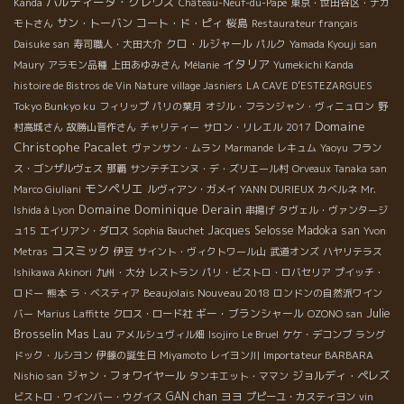
パルティーダ・クレウス
Kanda
Château-Neuf-du-Pape
東京・世田谷区・ナカ
サン・トーバン
コート・ド・ピィ
桜島
モトさん
Restaurateur français
クロ・ルジャール
Daisuke san
寿司職人・大田大介
パルク
Yamada Kyouji san
イタリア
Maury
アラモン品種
上田あゆみさん
Mélanie
Yumekichi Kanda
histoire de Bistros de Vin Nature
village Jasniers
LA CAVE D’ESTEZARGUES
Tokyo Bunkyo ku
フィリップ
パリの葉月
オジル・フランジャン・ヴィニュロン
野
Domaine
村高城さん
故勝山晋作さん
チャリティー
サロン・リレエル
2017
Christophe Pacalet
ヴァンサン・ムラン
Marmande
レキュム
Yaoyu
フラン
ス・ゴンザルヴェス
那覇
サンテチエンヌ・デ・ズリエール村
Orveaux Tanaka san
モンペリエ
Marco Giuliani
ルヴィアン・ガメイ
YANN DURIEUX
カベルネ
Mr.
Domaine Dominique Derain
Ishida à Lyon
串揚げ
タヴェル・ヴァンタージ
Jacques Selosse
Madoka san
ュ15
エイリアン・ダロス
Sophia Bauchet
Yvon
コスミック
Metras
伊豆
サイント・ヴィクトワール山
武道オンズ
ハヤリテラス
Ishikawa Akinori
九州・大分
レストラン
パリ・ビストロ・ロバセリア
プイッチ・
Beaujolais Nouveau 2018
ロドー
熊本
ラ・ベスティア
ロンドンの自然派ワイン
Julie
ギー・ブランシャール
バー
Marius Laffitte
クロス・ロード社
OZONO san
Brosselin
Mas Lau
アメルシュヴィル畑
Isojiro
Le Bruel
ケケ・デコンブ
ラング
ドック・ルシヨン
伊藤の誕生日
Miyamoto
レイヨン川
Importateur BARBARA
ジャン・フォワイヤール
ジョルディ・ペレズ
Nishio san
タンキエット・ママン
GAN chan
ヨヨ
ビストロ・ワインバー・ウグイス
プピーユ・カスティヨン
vin