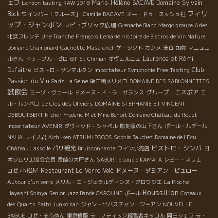
ェフ
Domaine Sylvain
Marie-Hélène BACAVE
London tasting RAW 2018
フィリ
Bock
ワインバー「クルーズ」
Camille BACAVE
オー・ドゥ・スッシュ社
ップ・ジャンボン
レピュブリック広場
Grenache Blanc
Margo groupe
Arles
北浜フレンチ
Une Tranche
François Lemarié
histoire de Bistros de Vin Nature
Domaine Chamonard
Cachette Masa chef
ゲーシクト
カンヌ
渋谷
加賀
マニュエ
Laurence et Rémi
ルさん
ドゥーブル・ゼロ
GT
St Chinian
オヴェルニュ
Club
Dufaitre
ビストロ・サンマルタン
Importateur Symphonie Free Tasting
Passion du Vin
Paris La Seine
飯田橋メリメロ
DOMAINE DES SABLONNETTES
試飲会
グループ・エスポア
ミーゾ・ヴェール
ドメーヌ・ド・ラ・ガランス
エ
ル・ルンベロ
Le Clos des Oliviers
DOMAINE STEPHANIE ET VINCENT
DEBOUTBERTIN
chef Frederic
M et Mme Benoit
Domaine Château du Rouet
Importateur AVENIR
ダヴィッド・シャペル
彫刻家の山下さん
ポール・ルデール
NAHA
レイノ君
Aichi ken ATSUMI FOODS
Sophia Bauchet
Domaine de l'Ecu
ビストロ・シンバ
パリ観光
Château Lassolle
Bruissonnante
ワイン小売店
日
本ソムリエ協会会長
長崎の大坪さん
SABORI le couple KAMATA
レミー・スリエ
小松屋
Restaurant Le Verre Volé
ドメーヌ・ダミアン・ビュロー
ロゼ
Autour d'un verre
メリル・エ・ジェラルディンヌ・クロワジエ
La Pioche
Roussillon
Hayashi Shinya
Senior Jazz Bande CAROLINE
ポール
Coteaux
des Quarts
Saito Junko san
ジャン・セバスチャン・ジョアン
NOUVELLE
BAGUE
ロゼ・そうめん
東京銀座
ラ・ノティック経営者キャロル
岡田シェフ
ラ・