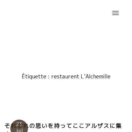
Skip
to
content
Étiquette :
restaurent L’Alchemille
23
それぞれの思いを持ってここアルザスに集
Juil