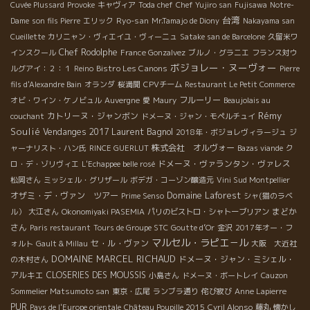
Cuvée Plussard
Provoke
キャヴィア
Toda chef
Chef Yujiro san
Fujisawa
Notre-
台湾
Ryo-san
Dame
son fils Pierre
エリック
Mr.Tamajo de Diony
Nakayama san
Cueillette
カリニャン・ヴィエイユ・ヴィーニュ
Satake san de Barcelone
久留米ワ
Chef Rodolphe
インスクール
France Gonzalvez
ブルノ・グラニエ
フランス対ウ
ボジョレー・ヌーヴォー
Bistro Les Canons
ルグアイ：２：１
Reino
Pierre
fils d'Alexandre Bain
オランダ
桜満開
CPVチーム
Restaurant Le Petit Commerce
フルーリー
オビ・ワイン・ケノビュル
Auvergne
愛
Maury
Beaujolais au
Rémy
カトリーヌ・ジャンボン
couchant
ドメーヌ・ジャン・モペルチュイ
Soulié
Laurent Bagnol
Vendanges 2017
2018年・ボジョレヴィラージュ
ジ
株式会社 オルヴォー
ャーナリスト・ハン氏
RINCE GUERLUT
Bazas viande
ク
ドメーヌ・ヴァランタン・ヴァレス
ロ・デ・ゾリヴィエ
L'Echappee belle rosé
松岡さん
ミッシェル・グリザール
ボデガ・コーゾン醸造元
Vini Sud Montpellier
Domaine Laforest
オザミ・デ・ヴァン ツアー
Prime Senso
シャ(猫のラベ
まどか
ル）
大江さん
Okonomiyaki PASEMIA
パリのビストロ・シャトーブリアン
さん
Paris restaurant
Tours de Groupe STC
Goutte d’Or
金沢
2017年オー・フ
マルセル・ラピエ－ル
セ・ル・ヴァン
ォルト
Gault & Millau
大阪 大近社
DOMAINE MARCEL RICHAUD
ドメーヌ・ジャン・ミシェル・
の木村さん
アルキエ
CLOSERIES DES MOUSSIS
小島さん
ドメーヌ・ボートレイ
Cauzon
Sommelier Matsumoto san
東京・広尾
ランブラ通り
侘び寂び
Anne Lapierre
PUR
Pays de l'Europe orientale
Château Poupille 2015
Cyril Alonso
藤丸
懐かし