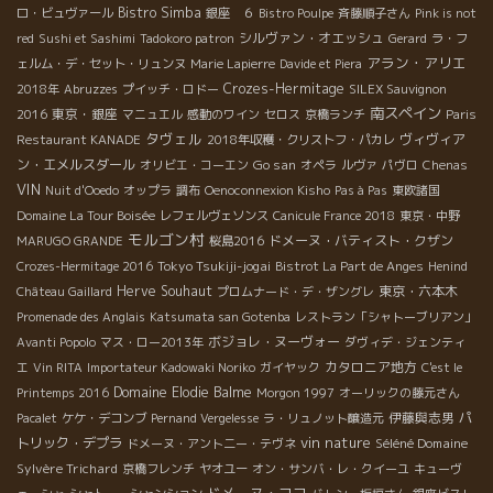
Bistro Simba
ロ・ビュヴァール
銀座 ６
Bistro Poulpe
斉藤順子さん
Pink is not
シルヴァン・オエッシュ
red
Sushi et Sashimi
Tadokoro patron
Gerard
ラ・フ
アラン・アリエ
ェルム・デ・セット・リュンヌ
Marie Lapierre
Davide et Piera
Crozes-Hermitage
2018年
Abruzzes
プイッチ・ロドー
SILEX Sauvignon
南スペイン
東京・銀座
2016
マニュエル
感動のワイン
セロス
京橋ランチ
Paris
タヴェル
ヴィヴィア
Restaurant KANADE
2018年収穫・クリストフ・パカレ
ン・エメルスダール
Go san
オリビエ・コーエン
オペラ
ルヴァ
パヴロ
Chenas
VIN
Nuit d'Ooedo
オップラ
調布
Oenoconnexion Kisho
Pas à Pas
東欧諸国
Domaine La Tour Boisée
レフェルヴェソンス
Canicule France 2018
東京・中野
モルゴン村
ドメーヌ・バティスト・クザン
MARUGO GRANDE
桜島2016
Tokyo Tsukiji-jogai
Crozes-Hermitage 2016
Bistrot La Part de Anges
Henind
Herve Souhaut
東京・六本木
Château Gaillard
プロムナード・デ・ザングレ
Promenade des Anglais
Katsumata san Gotenba
レストラン「シャトーブリアン」
ボジョレ・ヌーヴォー
Avanti Popolo
マス・ロー2013年
ダヴィデ・ジェンティ
カタロニア地方
エ
Vin RITA
Importateur Kadowaki Noriko
ガイヤック
C'est le
Domaine Elodie Balme
Printemps 2016
Morgon 1997
オーリックの藤元さん
伊藤與志男
パ
Pacalet
ケケ・デコンブ
Pernand Vergelesse
ラ・リュノット醸造元
vin nature
トリック・デプラ
Séléné Domaine
ドメーヌ・アント二ー・テヴネ
Sylvère Trichard
京橋フレンチ
ヤオユー
オン・サンバ・レ・クイーユ
キューヴ
ドメーヌ・ヨヨ