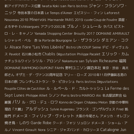
ジャン・フランソワ・
Iwata Koki san
新アイデアのブース位置
Paris bistros
ニック
Laforest
寺田本家の日本酒
Le Temps d'Aimer
エピスリー・フィン
Nouveau 2018
Minervois
Marmande
PARIS 2019
cuvée Coup de Foudre
酒屋・
ブルノ・シュレール
ビスト
よろずや
Estézargues
アブリウ2002年
タパス
ロ・レ・キャノン
Yamada Shopping Center
Brouilly 2017
DOMAINE AMIRAULT
レ・ザフランシ
ダミアン・コク
レシャッペ・ベル 赤
la Porte de Bourgogne
レ
Alsace Foire "Les Vins Libérés"
Seine
Bistro UN COUP
デビ・ディヴェル
エリック・カム
Chablis
ス
Pavelot
石川県小松市
Dégustation Philippe Pacalet
シリル・アロンゾ
Sylvain Richeaume
福岡
ナチュラルワイン
Nakamura san
DOMAINE RAYMOND DUPONT FAHN
野村ユニソン諏訪本社
東京・渋谷・高太
郎さん
オザミ・デ・ヴァン20周年記念
マリー・ローズ
2018年11月伊藤與志男の
日本の旅
フレンチレストラン・ラ・ピヨッシュ
Paris bistros Dégustations
ル・ルペール・ド・カルトゥッシュ
La Ferme des
Poupille Côtes de Castillon
Sept Lunes
シノン
Paris bistro MARGO
Philippe Alliet
Aki
名古屋試飲会
仙
パリ
ル・グロ・デュ・ロワ
巌園
Konno de Organ
Châpeau Melon
京都の中華料
アルデッシュ
理店「大鵬」
Sylvie Augereau
フランス・ゴンザルヴェス
Fred
凱
ドメーヌ・フィリップ・ヴァレット
旋門
大阪の今尾さん
アメリカ・オレゴン
焼き鳥・しのり
Garde Robe
クード・フォリ
リュロン
ドメーヌ・ショーム・ア
Catalogne
Jun
ルノ
Vincent Girault
Nora
シニア・ジャズバンド・カロリーヌ