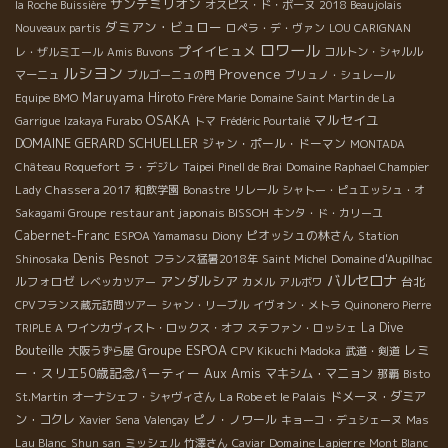
サンテミリオン
la Roche Buissière
オスピス・ド・ボーヌ
2018 Beaujolais
ダミアン・ビュロー
Nouveaux partis
ロペラ・デ・ヴァン
LOU CARIGNAN
ロワール
プイイヒュメ
レ・ザルミエール
Amis Buvons
コルトン・シャルル
ルシヨン
Provence
マーニュ
ブルゴーニュの門
ブリュノ・シュレール
Maruyama Hiroto
Equipe BMO
Frère Marie
Domaine Saint Martin de La
OSAKA
マルセイユ
Garrigue
Izakaya Furabo
トマ
Frédéric Pourtalié
DOMAINE GERARD SCHUELLER
ジャン・ポール・ドーマン
MONTADA
Taipei
Château Roquefort
ラ・デジレ
Pinell de Brai
Domaine Raphael Champier
Lady Chassera 2017
和飲学園
Bonastre
リレール
シャトー・ピュエッシュ・オ
restaurant japonais BISSOH
Sakagami Groupe
キンタ・ド・カリーユ
Cabernet-Franc
ピオッシュの林さん
ESPOA Yamamasu
Diony
Station
Denis Pesnot
Shinosaka
フランス猛暑2018年
Saint Michel
Domaine d'Aupilhac
バルセロナ
アンダルシア
ルフォロゼ
台北
レベッカツアー
カメル
アルボワ
CPVフランス蔵元訪問ツアー
シャン・リーブル
イヴォン・メトラ
Quinonero Pierre
La Dive
TRIPLE A
ワインカヴィスト・ロックス・オフ
ステファン・ロッシェ
Groupe ESPOA
レミ
Bouteille
大阪うずら屋
CPV Kikuchi Madoka
武道・剣道
ー・スリエ50歳記念パーティー
Aux Amis
マキシム・マニョン
那覇
Bisto
La Robe et le Palais
ドメーヌ・ダミア
St.Martin
オーナシェフ・シャヴィさん
ン・コクレ
ピノ・ノワール
Xavier
Sena
Valençay
キョーコ・デュシェーヌ
Mas
Domaine Lapierre
Lau Blanc
Shun san
ミッシェル
竹澤さん
Caviar
Mont Blanc