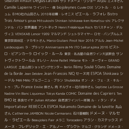
Dégustation
Anjou
Sébastien Riffault
サラ
ドメーヌ・リショー
ミズキさん
biojoleynes
Camille Lapierre
ソントル
ワインバー・俊
Cuvée OSE
・ G
レキ
ピエール・ラフォレ
Bistro
ュム
ＢＭО社の山田さん
2018年収穫・レオニス
Trois Amours
ginza Mitsukoshi Shinkan
Ishikawa-ken Komatsu-shi
アレクサ
ンドル・バン
世界遺産
アントネッラ
Henri Frédérique Roch
セバスチャン・デル
ヴィユ
VENSKAB
Lenoir 1989
マルマンド
シュトラマイヤー
ロセ・パンプルムス
東京世田谷区・ナカモトさん
Marco Giuliani
Pinot Noir 2016
アルル
Jean-Michel
Sakurajima 2016
ビスト
Lasbouygues
ラ・プラッツ
Anniversaire de Mr ITO
ロイック・ルール
ロ・ビアンカーラ
サン
東京・名古屋の自然ワイン大試飲会
トヴィクトワール山
オレリー
Anne Paillet
Mélanie
モト・ヌーヴォー
GRAND
Rémy Soulié 50ans
Domaine
LARGUE
土佐山田ショッピングセンター
Berlin
de la Borde
Jean-Francois NIQ
セーヌ河
ESPOA Shinkawa
シ
Jean Delobre
ードル
Méli Mélo
Shubidoba
ブルゴーニュ・ブラン
オン・メ・フェ・ス・キル・
France
トゥ・プレ
Emilie
俊さん
肉
オルヴォー社の田中さん
Septime
La Grosse
Domaine des Capriers
Nadine Vin Blanc Liquoreux
Tokyo Kanda
COMIC
Ten
BMO 社
Julian Altaber
奈良セイヤ
自然派ワインバー祥瑞
ル・ｒタン・デメ
Importateur REBECCA
ESPOA Nakamoto
Domaine de la lunotte
丸山
ドメーヌ・マルセ
さん
Catherine JAMBON
Nicole Carmarans
石川亜樹則
ル・ラピエール
アラン・カステックス
ド
Beaujolais Fair
メラニ
Torocadero
メーヌ・フレデリック・エ・アルノー・ゲシクト
マルゴ・グランデ
ドメーヌ・