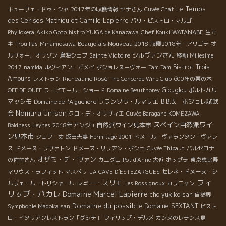
Le Temps
キューヴェ・ドゥ・シャ
2017年の収穫情報
セナさん
Cuvée Chat
des Cerises
Mathieu et Camille Lapierre
パリ・ビストロ・マルゴ
Chef Kouki WATANABE
Phylloxera
Akiko Goto
bistro YUIGA de Kanazawa
生カ
Beaujolais Nouveau 2018
キ
Trouillas
Minamiosawa
収穫2018年・アリゴテ
オ
シルヴァンさん
ルヴォー、オリゾン
鳥海シェフ
Sainte Victoire
移動
Millesime
Bistrot
Trois
2017
namida
ルヴィアン・ガメイ
ボジョレヌーヴォー
Tam Tam
Amours
Richeaume Rosé
レストラン
The Concorde Wine Club
600年の栗の木
Glouglou
OFF DE OUFF
ラ・ピエール・ショード
Domaine Beauthorey
ポルトガル
マッシモ
Domaine de l’Aiguelière
フランソワ・ルマリエ
B.B.B. ボジョレ試飲
Nomura Unison
会
クロ・デ・オリヴィエ
Cuvée Baragane
KOMEZAWA
スペイン自然派ワイ
2018年アンジェ自然派ワイン見本市
Boldness
Leynes
ン見本市
シェフ・丈
坂田夫妻
Hermitage 2001
ドメール・ヴァランタン・ヴァレ
ス
ドメーヌ・リヴァトン
ドメーヌ・リリアン・ボシェ
Cuvée Thibaut
バルセロナ
オザミ・デ・ヴァン
の佐竹さん
カニグ山
Pot d'Anne
大近
ホップラ
東京恵比寿
マリウス・ラフィット
マスぺリ
LA CAVE D’ESTEZARGUES
セレネ・ドメーヌ・シ
フィ
レミー・スリエ
ルヴェール・トリシャール
Les Rossignoux
カリニャン
リップ・パカレ
Domaine Marcel Lapierre
cho yukiko san
自然界
Domaine du possible
Domaine SEXTANT
Symphonie Madoka san
ビスト
ロ・イタリアンレストラン「グシテ」
フィリップ・デルメ
カンヌのレランス島