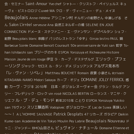
Saint-Amour
会・セミナー
Yve chef
シャトー・クリストフ・ペイリュルス
キュ
ーヴェ・ビストロロジ
Cuveé WA
クロ・デ・ヴィーニュー・デュ・メイヌ
Beaujolais
アシニャン村
Anne-Hélène
オルガンの紺野さん
中湊しげる さ
Salon L'irréel
ん
serveuse Ana
自然エネルギーの畑
SELENE
EN JOUE
CONNECTION
ドメーヌ・ステファニー・エ・ヴァンサン・デブベルタン
シェフ・
紺野
Beaujolais blanc
串揚げ
パリのレストラン「ゆず」
Ginza bistro PAUL
鍋
Barbecue Soirée
Domaine Benoit Courault
50e anniversaire de Yuki san
哲学
To-
han Ishibashi san
ブジーグのカキ
ESPOA Yorozuya et Richeaume Histoire
エリック・プフェ
Maison Jaune de vin rouge
伊豆
ラ・カーブ・デステザルグ
ーリング
アルザス見本市
ジャック・セロス
ル・タン・デメ
ジュリアンヌ
「レ・ヴァン・リベレ」
Matthieu BOUCHET
Romain
夜景
小泉さん
écrivain
DOMAINE JOLLY FERRIOL
KITAGAWA-NAWO
Midori Sakaya
カーブ・オジェ
感
カーヴ・フジキ
2018年 日本・ボジョレヌーヴォー会
動
グラン・ラルグ
アン
リー・フレデリック・ロック
vin rosé
NICOLAS BERTIN
ローランス・マニヤ・ク
ル・ブ・デュ・モンド
リエフ
新年2018年
ことり
ESPOA Yorozuya Yukiko
スリエ醸造所
ボジョロワーズ
美味しい
san
76ヴァン
Vodopivec
Lac de Suwa
Patrick Desplats
～～！
A L’HOMME SAUVAGE
47 リカーズ
ガラピア
Daikin
Beaujolais Nouveau
Kume-san
Academie de Vin Tokyo
Moulin Pey Labrie
ド
ビュヴォン・ナチュール
BMO山田さん
ゥニ・ジャンドー
Domaine Etienne et