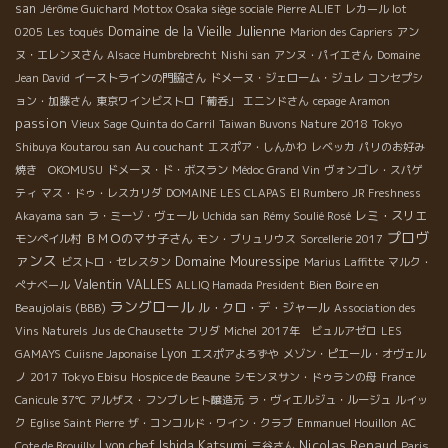
san
Jérôme Guichard
Mottox Osaka siège sociale
Pierre ALIET
レカール lot
Domaine de la Vieille Julienne
0205
Les toqués
Marion des Capriers
アン
ヌ・エレンヌさん
Alsace Humbrebrecht
Nishi san
アンヌ・パイエさん
Domaine
Jean David
イーストラインの門脇さん
ドメーヌ・ジェローム・ジュレ
コンセプシ
ョン・加藤さん
東京ワインビストロ「葡呑」
エニンドさん
cepage Aramon
passion
Vieux Sage
Quinta do Carril
Taiwan Buvons Nature 2018
Tokyo
Shibuya Koutarou san
Au couchant
エスポア・しんかわ
レベッカ
パリのお好み
焼き OKOMUSU
ドメーヌ・ド・ボスラン
Médoc Grand Vin
ヴォンゴレ・スパゲ
ティ
マス・ドゥ・レスカリダ
DOMAINE LES CLAPAS
El Rumbero
JR Freshness
レミ・スリエ
Akayama san
ラ・ミーゾ・ヴェール
Uchida san
Rémy Soulié Rosé
プロヴ
ＢＭＯのマサ子さん
モンペイル村
モン・ブリュリウス
Sorcellerie 2017
ァンス
Domaine Mouressipe
ビストロ・セレスタン
Marius Laffitte
マルク・
Valentin VALLES
Bien Boire en
ぺナベール
ALLIQ Hamada President
ラングロール
Beaujolais (BBB)
ル・クロ・デ・ジャール
Association des
Vins Naturels
Jus de Chausette
フリダ
Michel
2017年 ビュルアゼロ
LES
Lyon
GAMAYS
Cuiisne Japonaise
エスポアよろずや
メゾン・ピエール・オヴェル
Tokyo Ebisu
ノ
2017
Hospice de Beaune
シモンヌサン・ドゥランの母
France
Canicule 37℃
アルザス・フンブレヒト醸造元
ラ・ヴィエルジュ・ルージュ
ルイッ
ク
Eglise Saint Pierre
ザ・コンコルド・ワイン・クラブ
Emmanuel Houillon
AC
Lyon chef Ishida Katsumi
Nicolas Renaud
Cote de Brouilly
三谷さん
Paris