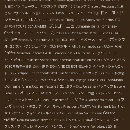
と白ワイン
キューヴェ・バラガンヌ
野崎ワインショップ
Chateau Restignac
北原
ドメーヌ・リ
さん
アヴィタル
三ツ星レストラン「オベルジュ・デュ・ピュイ」
ショーム
Yannick Amirault
Côtes de Thongue
Les Anonymes
Zinzins
ITO
ブルゴーニュ
Domaine de la Romanée-
JAPON TOURS
BEAUJALIEN
Conti
CHAT
ドメーヌ・デ・メゾン・ブリュレ
Paul
Paris Notre Dame
Juliénas
ドメーヌ・デュ・ポッシブ
桜・花見
Fête du Vin Nature
AU P'TIT BON-HEUR
ル
イヴ・カムドボルド
Axel
ユンヌ・トランシュ
Alliq Hashimoto san
リムー
Prüfer
Nouveau Laforest2018
Pompois 2015
La Corse
ラ・ヴリーユ・エ・
ル・パピヨン
Président Association Internationale de Sommeliers
ジャン・マルク
2019年新年昼食会
寿司・刺身
DOMAINE DE BOTHELAND
ドメーヌ・シャルロッ
ト・バテ
eclipse lunaire totale 2018
vin Venskab
ワインカーヴ・パピーユ
株式会
社エスポア
クリストフ・ペイリュス
シャ
Sumoll cépage
Juste Ciel
CPVのKisho
Domaine Christophe Pacalet
Graena
エルミタージュ
ベンスカブ
Isabelle
レ・ぺニタント
Frère
BIM
ドメーヌ・シャンベルタン
三ツ星レストラン「カン・
マ
ロカ」
イーストライン社
Toda President
ジル・ダヴァス
Yokohama Midori-ku
ラガ
President FUJITA
ケヴィン・デコンブ
ドゥ・モール
Vin italien
L'écart lot
Gerard
1016
サント・ヴィクトワール
Grand Cru Frankstein
Sachiko san
GAUBY
Nomura Naoko
Breze 11
ESPOAよろずや
2018年ボジョレ・ヌーヴォー・
ドメーヌ・パスカル・シモヌッティ
クリストフ・パカレ
Venddange 2018