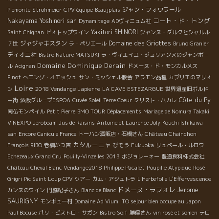
ジャン・フォワラール
Piemonte
Strohmeier
CPV équipe
Beaujplais
コート・ド・トング
Nakayama Yoshinori san
Dynamitage
ADヴィニュム社
Yakitori SHINORI
Saint Chignan
ビオトップワイン
ジャンヌ・ダルクとシャルル
ジャジャキスタン
Domaine des Griottes
７世
ラ・ペリエール
Bruno Granier
ディオニ社
Bistro Nature MATSUKI
ラ・ヴィエイユ・ジュリアンヌのジャンポー
Domaine Dominique Derain
ル
Acignan
ドメーヌ・ド・モンカルメス
Pinot
へニング・オエッシュ
サン・ミッシェル教会
アラモン品種
カプリエのマリオ
Loire
2018 Vendange Lapierre
ン
LA CAVE ESTEZARGUE
世界遺産旧ボルド
Côte du Py
ー街
酒販グループESPOA
Cuvée Soleil Terre Coeur
クリスト・パカレ
南仏モンペイル
Petit Pierre
BMO TOUR
Déplacements
Mariage de Nomura Takaki
VINEXPO
Jeroboam
Jus de Raisins
Antoine et Laurence Joly
Kouchi Ishikawa
san
Encore Canicule France
トーハン酒販店・石橋さん
Château Chainchon
カタルーニャ
François RIBO
老舗かつ吉
びそう
Fukuoka
リュペール・ルロワ
Echezeaux Grand Cru
Pouilly-Vinzelles 2013
ボジョレーォー
豊通食料株式会社
Château Cheval Blanc
Vendange2018 Philippe Pacalet
Poupille Atypique
Rosé
Grigri
Pic Saint Loup
CPV ツアー
カム・アシュトラ
L'Herbefolle
L'Effervescence
ドメーヌ・ラフォレ
Jerome
カンヌのワイン
門脇紀子さん
Blanc de Blanc
SAURIGNY
モンギュー村
Domaine Ad Vium
ITO sejour bien occupe au Japon
Paul Bocuse
パリ・ビストロ・サガン
Bistro Soif
勝俣さん
vin rosé et somen
テロ