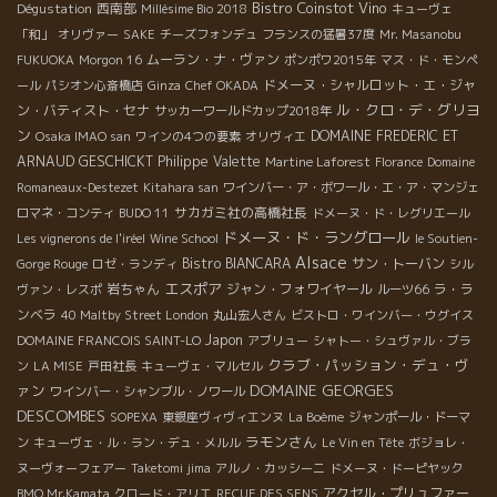
Bistro Coinstot Vino
西南部
Dégustation
Millésime Bio 2018
キューヴェ
「和」
オリヴァー
SAKE
チーズフォンデュ
フランスの猛暑37度
Mr. Masanobu
ムーラン・ナ・ヴァン
FUKUOKA
Morgon 16
ポンポワ2015年
マス・ド・モンペ
ドメーヌ・シャルロット・エ・ジャ
ール
パシオン心斎橋店
Ginza
Chef OKADA
ル・クロ・デ・グリヨ
ン・バティスト・セナ
サッカーワールドカップ2018年
ン
DOMAINE FREDERIC ET
Osaka IMAO san
ワインの4つの要素
オリヴィエ
ARNAUD GESCHICKT
Philippe Valette
Martine Laforest
Florance
Domaine
Romaneaux-Destezet
Kitahara san
ワインバー・ア・ボワール・エ・ア・マンジェ
サカガミ社の高橋社長
ロマネ・コンティ
BUDO 11
ドメーヌ・ド・レグリエール
ドメーヌ・ド・ラングロール
Les vignerons de l'iréel
Wine School
le Soutien-
Alsace
Bistro BIANCARA
サン・トーバン
Gorge Rouge
ロゼ・ランディ
シル
エスポア
岩ちゃん
ジャン・フォワイヤール
ラ・ラ
ヴァン・レスポ
ルーツ66
ンベラ
40 Maltby Street London
丸山宏人さん
ビストロ・ワインバー・ウグイス
Japon
DOMAINE FRANCOIS SAINT-LO
アブリュー
シャトー・シュヴァル・ブラ
クラブ・パッション・デュ・ヴ
ン
LA MISE
戸田社長
キューヴェ・マルセル
DOMAINE GEORGES
ァン
ワインバー・シャンブル・ノワール
DESCOMBES
SOPEXA
東銀座ヴィヴィエンヌ
La Boème
ジャンポール・ドーマ
ラモンさん
ン
キューヴェ・ル・ラン・デュ・メルル
Le Vin en Tête
ボジョレ・
ヌーヴォーフェアー
Taketomi jima
アルノ・カッシーニ
ドメーヌ・ドーピヤック
アクセル・プリュファー
BMO Mr.Kamata
クロード・アリエ
RECUE DES SENS