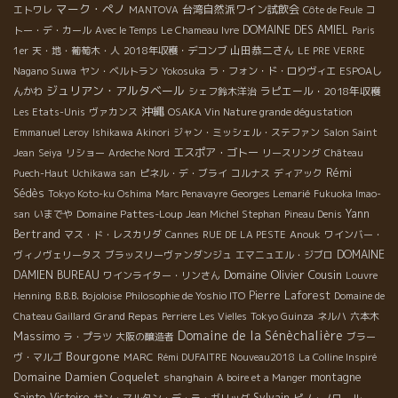
マーク・ペノ
台湾自然派ワイン試飲会
エトワレ
MANTOVA
Côte de Feule
コ
DOMAINE DES AMIEL
トー・デ・カール
Avec le Temps
Le Chameau Ivre
Paris
山田恭二さん
1er
天・地・葡萄木・人
2018年収穫・デコンブ
LE PRE VERRE
Nagano Suwa
ヤン・ベルトラン
Yokosuka
ラ・フォン・ド・ロりヴィエ
ESPOAし
ジュリアン・アルタベール
ラピエール・2018年収穫
んかわ
シェフ鈴木洋治
沖縄
Les Etats-Unis
ヴァカンス
OSAKA Vin Nature grande dégustation
Emmanuel Leroy
Ishikawa Akinori
ジャン・ミッシェル・ステファン
Salon Saint
エスポア・ゴトー
Jean
Seiya
リショー
Ardeche Nord
リースリング
Château
Rémi
Puech-Haut
Uchikawa san
ピネル・デ・ブライ
コルナス
ディアック
Sédès
Tokyo Koto-ku Oshima
Marc Penavayre
Georges Lemarié
Fukuoka Imao-
Domaine Pattes-Loup
Yann
san
いまでや
Jean Michel Stephan
Pineau Denis
Bertrand
マス・ド・レスカリダ
Cannes
RUE DE LA PESTE
Anouk
ワインバー・
DOMAINE
ヴィノヴェリータス
ブラッスリーヴァンダンジュ
エマニュエル・ジブロ
Domaine Olivier Cousin
DAMIEN BUREAU
ワインライター・リンさん
Louvre
Pierre Laforest
Henning
B.B.B. Bojoloise
Philosophie de Yoshio ITO
Domaine de
Grand Repas
Chateau Gaillard
Perriere Les Vielles
Tokyo Guinza
ネルハ
六本木
Domaine de la Sénèchalière
Massimo
ラ・プラツ
大阪の醸造者
ブラー
Bourgone
ヴ・マルゴ
MARC
Rémi DUFAITRE Nouveau2018
La Colline Inspiré
Domaine Damien Coquelet
montagne
shanghain
A boire et a Manger
Sainte Victoire
Sylvain
サン・マルタン・デ・ラ・ガリッグ
ピノ・ノワール