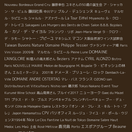
Nouveau
Bordeaux Grand Cru
藤原幸也
ユキさんの50歳の誕生会
ア・シャッカ
藤田社長
ブルノ・デュシェンヌ
ン・サ・ビュル
中川マリ
キューヴェ マルセ
La Tour Eiffel
ル・ラピエール
シャルル・アズナヴール
Miyamoto
ル・クロ・
デ・トレイユ
Sakagami
Les Murgers des Dents de Chien
Salon B.B.B. Bojolais
ル・カゾ・デ・マイヨル
フランソワ・リボ
Jean-Marie Vergé
ラ・クロワ・
シャトー・プピーユ
マコン
デ・ラモー
マキシムス
大阪自然派ワイン大試飲会
Taiwan Buvons Nature
Domaine Philippe Tessier
ヴァランティーア畑
Paris
DOMAINE
Vini Vision
2009年 マルセル・ラピエール
Pleine Lune
L'ANGLORE
Beziers
CYRIL ALONZO
料理人の高太郎さん
アナテム
Bistro
ラ・ピオッシュの林
Paris NOUVELLE MAIRIE
Melon de Bourgogne
M. Bispalie
さん
ドメーヌ・プリューレ・ロック
エルミｒタージュ 2001年
Dambach-La-
DOMAINE ANDRE OSTERTAG
フランス
Ville
マレ・バス
OZONO san
Distributeurs et Viticulteurs
Nishio san
磯次郎
Tokyo Nakano
Event Tour
ニューヨーク
Kurumé Wine School
高山南美さん
ブルイイ2017
Gaec du Mazel
TF1
プラス・ド・ラ・ブルス
アンペキャブル
フレンチバーベキュー
ブー・デュ・
モンド
Côte de Malepère
Opéra
レストラン「オン・メ・フレ・ス・キル・トゥ・プ
CPV パリオフィス
レ」
Japon Hamamatsu
ルージュ・フイユ・ド・ポール・ウジ
Nice
ェンヌ1994年
Le Clos Fantine
La Nuit de Tokyo
Domaine Sabre
Haut
鹿児島
エスポアグループ
Beaune
Medoc
Les Maù
土佐
Rosé Métisse
Porto