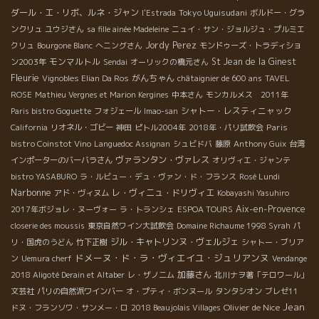
ダール・エ・リボ、ルネ・ジャン
Tokyo Uguisudani
l'Estrada
ボルドー・グラ
ンクリュ
ユウジさん
sa fille ainée Madeleine
ニュイ・サン・ジョルジュ・プルミエ
Jordy Perez
クリュ
Bourgone Blanc
へニングさん
モンドゥーズ・トラディショ
モンマルトル
St Jean de la Ginest
ン2003年
Sendai
オーリックの橋元さん
Fleurie
がんちゃん
Vignobles Elian Da Ros
châtaignier de 600 ans
TAVEL
ROSE
Mathieu Vergnes et Marion Kergines
中本さん
モンカルメス 2011年
シャトー・レスティニャック
Paris bistro Goguette
フォジェール
Imao-san
Paris
California
リオネル・ゴビー
神田
ピトル2004年
2018年・パリ試飲会
bistro Coinstot Vino
Languedoc Assignan
シュビドバ
藤原
Anthony Guix
台湾
ヴァランタン・ヴァレス
インポーターのバーバラさん
オリヴィエ・ジャンテ
bistro YASABURO
ラ・ルビュー・デュ・ヴァン・ド・フランス
Rosé Lundi
Narbonne
レ・ヴィニュ・ドリヴィエ
アド・ヴィヌム
Kobayashi Yasuhiro
Aix-en-Provence
2017年ボジョレ・ヌーヴォー
ラ・トランシェ
ESPOA TOURS
closerie des moussis
東京自然ワイン大試飲会
Domaine Richaume 1998 Syrah
パ
ジル・キャトリンヌ・ヴェルジェ
リ・国虎のうどん
竹下正樹
シャトー・ブリア
ドメーヌ・ド・ラ・ヴィエイユ・ジュリアンヌ
ン
Uemura cherf
Vendange
加藤さん
2018 Aligoté Derain et Altaber
レ・ザノ二ム
北川ナヲ著「テロワール」
文芸社
パリの自然派ワインバー
オ・プティ・ボンヌール
タンタシオン
ブレゼ11
Jean
Olivier de Nice
ドヌ・フランソワ・サンメー・ロ
2018 Beaujolais Villages