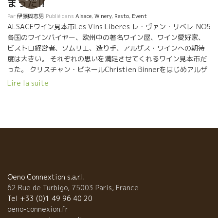
まった!!
Par
伊藤與志男
Publié dans
Alsace
,
Winery
,
Resto
,
Event
ALSACEワイン見本市Les Vins Liberes レ・ヴァン・リベレ-NO5
各国のワインバイヤー、欧州中の著名ワイン屋、ワイン愛好家、
ビストロ経営者、ソムリエ、造り手、アルザス・ワインへの期待
度は大きい。 それぞれの思いを満足させてくれるワイン見本市だ
った。 クリスチャン・ビネールChristien Binnerをはじめアルザ
ス醸造家達の献身的なサーヴィス、組織運営には感動した。
Lire la suite
19:00時からは中庭でアペリティフ大会。 生バンドが演奏する中
で、集まった人達がそれぞれ交流する大切な時間。 21:00時から
地下の大広間で４００人程の大宴会。 アルザスで今話題の１星レ
ストラ「ラルシュミーユ」L’ALCHEMILLEのジェローム・ジェグ
ルJérôme Jaegleシェフがスタッフを連れて腕を振るってくれ
た。 そして、サーヴィスはアルザスの醸造家全員が担当して我々
にサーヴィスしてくれた。 これも初めての試のみ。 普通,参加者が
長い列をつくって何時間も待つのが通例。 流石！アルザスは組織
のチームワークが違う！！ 宴会中も世界各地からの参加者同志の
Oeno Connextion s.a.r.l.
活発な交流を行なわれた。 お互いに本物ワインを販売する立場同
62 Rue de Turbigo, 75003 Paris, France
志、本当に有意義な意見交換が行われた。 人が集まればエネルギ
Tel +33 (0)1 49 96 40 20
ーが生成される。全うなワインを中心に人と人がどんどん繋がっ
oeno-connexion.fr