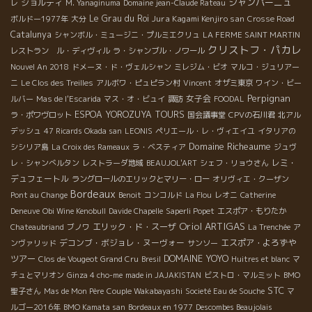
シャンパーニュ
ジョルディ
レ
M. Yanaginuma
Domaine jean-Claude Rateau
Le Grau du Roi
Jura Kagami Kenjiro san
ボルドー1977年
大分
Crosse Road
Catalunya
シャンボル・ミュージニ・プルミエクリュ
LA FERME SAINT MARTIN
クリストフ・パカレ
レストラン ル・ディヴィル
ラ・シャンブル・ノワール
Nouvel An 2018
ドメーヌ・ド・ヴェルシャン
ミレジム・ビオ
マルコ・ジュリアー
ニ
Le Clos des Treilles
アルボワ・ピュピラン村
Vincent
オザミ東京
ワイン・ビー
Perpignan
女子会
ルバー
Mas de l'Escarida
マス・オ・ビュイ
諏訪
FOODAL
ESPOA YOROZUYA TOURS
ラ・ポワヴロット
国会議事堂
CPVの石川君
北アル
デッシュ
47 Ricards Okada san
LEONIS
ペリエール・レ・ヴィエイユ
イタリアの
Domaine Richeaume
シシリア島
La Croix des Rameaux
ラ・ベスティア
ジュヴ
レミ・
レ・シャンべルタン
レストラーダ地域
BEAUJOL'ART
シェフ・リョウさん
デュフェートル
ラングロールのエリックとマリー・ロー
オリヴィエ・クーザン
Bordeaux
Pont au Change
Benoit
コンコルド
La Flou
レオニ
Catherine
Deneuve
Obi Wine Kenobull
Davide Chapelle
Saperli Popet
エスポア・もりたか
Oriol ARTIGAS
エリック・ド・スーザ
Chateaubriand
ブノワ
La Trenchée
ア
デコンブ・ボジョレ・ヌーヴォー
エスポア・よろずや
ンヴァリッド
サンソー
DOMAINE YOYO
ツアー
Clos de Vougeot Grand Cru
Bresil
Huitres et blanc
マ
チュとマリオン
Ginza 4 cho-me
made in JAJAKISTAN
ビストロ・マルミット
BMO
STC
聖子さん
Mas de Mon Père
Couple Wakabayashi
Societé Eau de Souche
マ
ルゴー2016年
BMO Kamata san
Bordeaux en 1977
Descombes Beaujolais