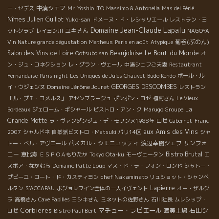
中湊シェフ
ー・セデス
Mr. Yoshio ITO
Massimo & Antonella
Mas del Périé
Nîmes
Julien Guillot
Yuko-san
ドメーヌ・ド・レシャリエール
レストラン・ヨ
Domaine Jean-Claude Lapalu
ユキさん
ットクラブ
レイヨン川
NAGOYA
葡呑(ぶのん)
Vin Nature grande dégustation
Matheus
Paris en août
Atypique
Beaujoloise
Le Bout du Monde
Salon des Vins de Loire
Ootsubo san
オ
ン・ジュ・コネクション
レ・グラン・ヴェール
中湊シェフご夫妻
Restautrant
Fernandaise
Paris night
Les Uniques de Jules Chauvet
Budo Kendo
ポール・ル
Domaine Jérôme Jouret
GEORGES DESCOMBES
イ・ウジェンヌ
レストラン
「ル・プチ・コメルス」
アセンブラージュ
ポンポン・ロゼ
植村さん
Le Vieux
La
Bordeaux
ジェローム・ギシャール
ビストロ・アン・ク
Marugo Groupe
Grande Motte
ラ・ヴァンダンジュ・デ・モワンヌ1988年
ロゼ
Cabernet-Franc
aux Amis des Vins
2007
シャルドネ
自然派ビストロ・Matsuki
パリ14区
シャ
パスカル・シモニュッティ
渡辺幸樹シェフ
サンフォ
トー・ベル・アヴニール
Bistro Brutal
ニー
恵比寿
ＥＳＰＯＡもりたか
Tokyo Ota-ku
モーヴェータン
エ
スポア・なかむら
Domaine Patte Loup
マス・ド・ラ・フォン・ロンド
シャトー・
chef Nakaminato
プピーユ・コート・ド・カスティヨン
リュショット・シャンベ
Lapierre
ルタン
S'ACCAPAU
ボジョレワイン全体の一大イヴェント
オー・ザルジ
ラ
高橋さん
Cave Papilles
ヨシキさん
ミネットの佐野さん
石川社長
ムレシップ・
Corbieres
マチュー・ラピエール
石田シ
酒美土場
ロゼ
Bistro Paul Bert