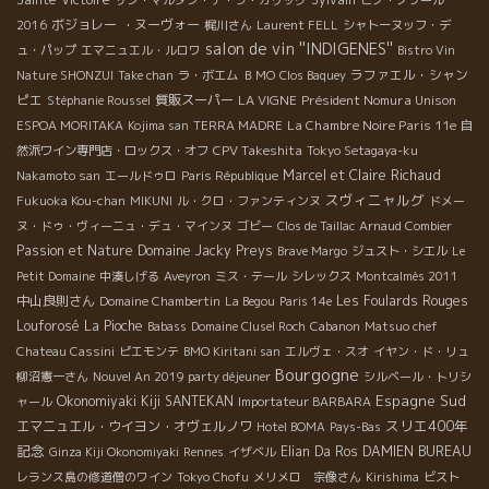
ボジョレー ・ヌーヴォー
2016
梶川さん
Laurent FELL
シャトーヌッフ・デ
salon de vin ''INDIGENES''
ュ・パップ
エマニュエル・ルロワ
Bistro Vin
ラファエル・シャン
Nature SHONZUI
Take chan
ラ・ボエム
ＢＭО
Clos Baquey
ピエ
質販スーパー
LA VIGNE
Président Nomura Unison
Stéphanie Roussel
La Chambre Noire Paris 11e
ESPOA MORITAKA
Kojima san
TERRA MADRE
自
CPV Takeshita
然派ワイン専門店・ロックス・オフ
Tokyo Setagaya-ku
Marcel et Claire Richaud
Nakamoto san
エールドゥロ
Paris République
スヴィニャルグ
Fukuoka Kou-chan
MIKUNI
ル・クロ・ファンティンヌ
ドメー
ヌ・ドゥ・ヴィーニュ・デュ・マインヌ
ゴビー
Clos de Taillac
Arnaud Combier
Passion et Nature
Domaine Jacky Preys
Brave Margo
ジュスト・シエル
Le
Petit Domaine
中湊しげる
Aveyron
ミス・テール
シレックス
Montcalmès 2011
中山良則さん
Les Foulards Rouges
Domaine Chambertin
La Begou
Paris 14e
Louforosé
La Pioche
Babass
Domaine Clusel Roch
Cabanon
Matsuo chef
Chateau Cassini
ピエモンテ
BMO Kiritani san
エルヴェ・スオ
イヤン・ド・リュ
Bourgogne
柳沼憲一さん
Nouvel An 2019 party déjeuner
シルベール・トリシ
Espagne Sud
Okonomiyaki Kiji SANTEKAN
ャール
Importateur BARBARA
スリエ400年
エマニュエル・ウイヨン・オヴェルノワ
Hotel BOMA
Pays-Bas
記念
Elian Da Ros
DAMIEN BUREAU
Ginza Kiji Okonomiyaki
Rennes
イザベル
レランス島の修道僧のワイン
Tokyo Chofu
メリメロ 宗像さん
Kirishima
ビスト