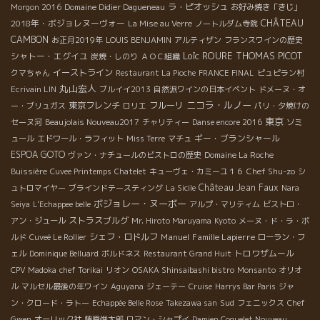
ラ・ピオッシュ
Morgon 2016
Domaine Didier Dagueneau
お好み焼き「きじ」
2018年・ボジョレヌーヴォー
CHÂTEAU
La Mise au Verre
ノートルダム寺院
CAMBON
お正月2019年
LOUIS BENJAMIN
アルティザン
フランスワインの歴史
Loïc ROURE
THOMAS PICOT
シャトー・エグイユ
炭焼・しのり
ＡＯＣ組織
イーストライン
クマちゃん
Restaurant La Pioche
FRANCE FINAL
ピュピラン村
丸山宏人
Ecrivain LIN
ブルイイ2013
自然派ワインの日本イベント
ドメーヌ・オ
ニコラ・ルノー
東京フレンチ
フルーリ
ー・ブリュガス
ロリエ
パリ・夕焼けの
東京
セーヌ河
Beaujolais Nouveau2017
チャリティー
Danse encore 2016
ソミ
ギー・ブランシャール
ュール
エドワール・ラフィット
Miss Terre
マチュ
ESPOA GOTO
ヴァン・ナチュールのビストロの歴史
Domaine La Roche
Chef Shu-zo
Buissière
Cuvee Printemps
Chatelet
キューヴェ・カミーユ１６
シ
Château Jean Faux
ュトロマイヤー
ブラインドテースティング
La Sicile
Nara
ボジョレー・ヌーボー
Seiya
L'Echappee belle
アルプ・マリティム
ビストロ・
ストラスブルグ
アン・ジュール
Mr. Hiroto Maruyama
Kyoto
メーヌ・ド・ラ・ボ
シェフ・ロドルフ
Manuel
Famille Lapierre
ルド
Cuveé Le Rollier
ローラン・フ
トロワザムール
ェル
Dominique Belluard
ボルドネス
Restaurant Grand Huit
CPV Madoka
chef Torikai
リオン
OSAKA Shinsaibashi bistro
Monsanto
オリオ
ル
マルセル最後の年ワイン
Aguyana
ジェーテー
Cruise
Harrys Bar Paris
ジャ
Sud
ン・クロード・ラトー
Echappée Belle Rose
Takezawa san
フェニックス
Chef
Gwen
オーリック社
藤原俊太郎
ロマン・シャプイ
Damien Coquelet Nouveau