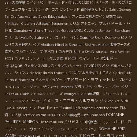
san
大榮産業
ワイン「和」
テール・ド・ヴォルカン2014
ドメーヌ・デ・カプリエ
ヴィニョブル・エリオン・ダ・ロス
ガレジャッド
由紀子さん
Nuits Saint Georges
1er Cru Aux Argillas
Suido Edogawabashi
アノニム自然派ワイン見本市
Les
Julien Altaber
サルバドール・バ
Prémices 16
Sengan-en
カリム
アシニャン
BMO
トル
Domaine Anthony Thevenet
Galapia
Cuvée Le Jambon・Blanchard
コサール
Kyoko Duchaîne
ハリーズ・バー・パリ
Domaine Bruno Duchene
ピノ
ソ
ムリエの日野さん
ペグ
Akoibon
Minette Sano san
Bistrot Atelier
渥美フーズの
森さん
マルゴ・グループ
アぺロ
トロカデロ
Bistro SHUN
wine bar Vino Veritas
ボルドー
ＢＭО社
ビストロノミ
パリ・ノートルダム寺院
ワイン ＳＭ
Espagne
CPV菊池まどか
ヴァランスの星レストラン”カシェット
宮川さん
パス
カル・ショワム
Histoire du vin francais
エスポアよろずやユキ子さん
Carbo Culte
エドワード・ラフィット
La Noue Blanchard
ドメーヌ・ラゲール
レ・プレミス
グラエナ村
クラウン・バー
ベジエ
１６
ドメーヌ・ジャン・ダヴィッド
Penedès
Le Pet au Diable
2018年ラ・ルミーズ
Bourgeuil
2018年収穫・リショーム
ドメー
ドメーヌ・ニコラ・カルマラン
ヌ・フランソワ・サンロ
グランクリュ
VINI
Jean-Pierre Robinot
JAPON
Montgueux
北欧
Valence Cachette etoilé
日本
DOMAINE
酒 五人娘
Terre de Volcan 2014
カウゾン醸造元
Oita Shun san
PHILIPPE JAMBON
パリビストロ試飲会
ガード・ロ
Histoire du vin
エミリー
DOMAINE ERIC
ーブ
バー・ア・ヴァン「ア・ボワール・エ・ア・マンジェ」
KAMM
エドゥワール・ラフィット
Oriole ARTIGAS
パリ・カルチエラタン