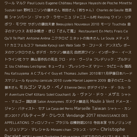
Paul Louis Eugene
ワール
マルク
Château Margaux
Hayashi de Pioche
Minette
Suzuki san
野村ユニソンの藤木さん
岩田さん（岩ちゃん）
Charles de Gaulle
地酒
シャンパーン・ジャック・ラセーニュ
祭
ジャニエール村
Riesling
ワイン・リタ
ボワ・モワセ
サボリの鎌田夫妻
Beeaujolais Nouveaux 2018
モーリ
Tsuchida
息
お好み焼き・きじ「さんて寛」
子のマリウス
Restaurant En Mets Frais Ce
Qu'Il Te Plaît
Antoine Aréna
ニクタロピ
ミネットの鈴木さん
Le Soula
メティス
17
カエフェルコフ
Yamada Kyouji san
Wabi Sabi
ラ・コリーヌ・アンスピレ
ボー
ヌのケンタロウさん
ボデガ・カウゾン醸造元
自然派ワイン・インポーター・イース
トライン社
ケケ
勝山晋作氏の死去
クロ・ドゥ・ヴージョ
フレデリック・プルタリ
エ
Izu
Château Lestignac
キューヴェ・プレッシウーズ
マリー・ラピエール
関西
Feu Katsuyama
ＡＣブルイイ
Guy et Thomas Jullien
2018年11月伊藤日本ハード
Kyushu
スケジュール
canicule 2018
cuvée Marcel Lapierre 2009
息子のピエール
モルゴン
マルク・ぺノ
藤木さん
Etienne Deiss
ボデグイジャ・デ・ラル・ラ
ル・ヴァン・ドゥ・メザミ
ド
Aventure
Chef Kôtaro
Soleil Couchant
シャト
Moulin à Vent
ー・マルゴー
諏訪湖
Salon Anonymes
ガヌヴァ醸造元
ドメーヌ・
Taiwan
Marseille
ジャン・バティスト・セナ
La Casa del Perro
シャトー・カン
パルティーダ・クレウス
Vendange 2017
ボン2017
RENAISSANCE DES
APPELLATIONS
フィロソフィー
ブラジル
収穫時期2018
寺田本家
サカノジュンさ
Christophe
ジュリアン・マレシャル
ん
Minami chan
フランス・ツアー
Pacalet
Sakurajima
MOF Laurent Duchaîne
バザス牛のウイリアムさん
カキ