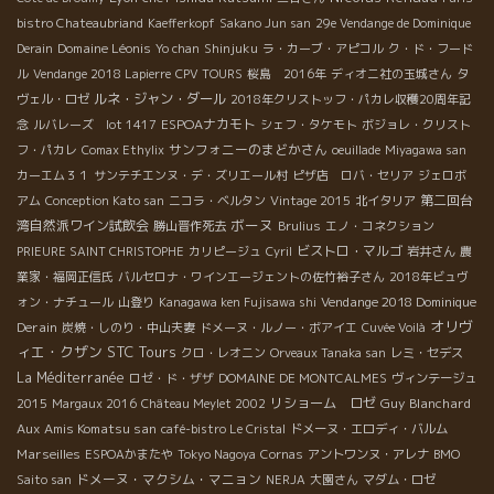
bistro Chateaubriand
Kaefferkopf
Sakano Jun san
29e Vendange de Dominique
Domaine Léonis
Derain
Yo chan
Shinjuku
ラ・カーブ・アピコル
ク・ド・フード
ル
Vendange 2018 Lapierre
CPV TOURS
桜島 2016年
ディオニ社の玉城さん
タ
ルネ・ジャン・ダール
ヴェル・ロゼ
2018年クリストッフ・パカレ収穫20周年記
ESPOAナカモト
念
ルバレーズ lot 1417
シェフ・タケモト
ボジョレ・クリスト
サンフォニーのまどかさん
フ・パカレ
Comax Ethylix
oeuillade
Miyagawa san
カーエム３１
サンテチエンヌ・デ・ズリエール村
ピザ店 ロバ・セリア
ジェロボ
第二回台
アム
Conception Kato san
ニコラ・ベルタン
Vintage 2015
北イタリア
ボーヌ
湾自然派ワイン試飲会
勝山晋作死去
Brulius
エノ・コネクション
ビストロ・マルゴ
PRIEURE SAINT CHRISTOPHE
カリピージュ
Cyril
岩井さん
農
業家・福岡正信氏
バルセロナ・ワインエージェントの佐竹裕子さん
2018年ビュヴ
Vendange 2018 Dominique
ォン・ナチュール
山登り
Kanagawa ken Fujisawa shi
オリヴ
Derain
炭焼・しのり・中山夫妻
ドメーヌ・ルノー・ボアイエ
Cuvée Voilà
ィエ・クザン
STC Tours
クロ・レオニン
Orveaux Tanaka san
レミ・セデス
La Méditerranée
ロゼ・ド・ザザ
DOMAINE DE MONTCALMES
ヴィンテージュ
リショーム ロゼ
Guy Blanchard
2015
Margaux 2016
Château Meylet 2002
Aux Amis Komatsu san
café-bistro Le Cristal
ドメーヌ・エロディ・バルム
Marseilles
ESPOAかまたや
Tokyo Nagoya
Cornas
アントワンヌ・アレナ
BMO
ドメーヌ・マクシム・マニョン
Saito san
NERJA
大園さん
マダム・ロゼ