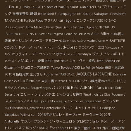
ェ・シャ
シャトー・シャンション
バトン・板垣さん
銀座ビスト
プリューレ・ロ
ロ「PAUL」
Mas Lau 2013
pacalet familly
Saint Aubin 1er Cru
Champagne de Sousa
ック
静岡
Sakagami Président
無農薬野菜
Italie Nord
TAKAHASHI
Tarragona
BMO
Puitchi Rodo
マタハリ
コンフィアンサ2016
Masako san
Alma Matert
Paris Quartier Latin
Beau
Apps
VINI CIRCUS
Alain Allier
L'OPERA DES VINS
Cuvée Sakurajima
Domaine Belluard
10年間の
BAPTISTE
感謝
ディジョン
ドメーヌ・アミロー
仙台
vin du sabre
Madmoiselle M
Sud-Ouest
COUSIN
ドメーヌ・パット・ルー
フランソワ・エコ
Yorozuya
パ
Sumeshiya
ジュリアン・ギヨ
ルク
オリヴィエ・クロ
サンジャン
ボナストレ
ド
メーヌ・マダ
ボルドー夜景
Neil
Pont Neuf
キューヴェ・桜島
Jean Sébastion
Gioan
ボージョロワーズ試飲会
Tokyo Toyosu AOKI
La Petite Pépée
東京・恵比寿
JACQUES LASSAIGNE
2018年皆既月食
庄元さん
tourisme
TAKI BAKE
Domaine
La Remise
Geschickt
東京三鷹
Bistro UN JOUR
ジュラ醸造家のかがみ・けんじ
RESTAURANT
ろうさん
Clos du Rouge Gorges
パリ2019年
Paris bistro Roba
ティエリー・フォレスチエ
Seria
シャンゼリゼ通り
Pinot noir
Le Clos Rougeard
2018 Beaujolais Nouveaux
Le Bourg 96
Corton les Bressandes
ヴァランセ
YUZU
Nuit Bordeaux
Repaire et Cartouche
カルボ・キュルトゥ
Galéjade
Yamadaya Yajima san
2018年ボジョレ・ヌーヴォー
ヌーヴォー 2020年
ドメーヌ・アン
Antonella
オジル・フランジャン・ヴィニュロン
夕日のボジョレ
Escarpolette
ドレ・オステルタグ
1998年
東京・豊洲・AOKI
九州・福岡試飲