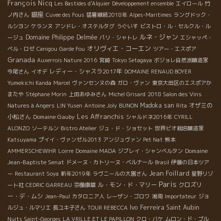
François Nicq
Les Bastides d'Alquier
Développement ensemble
エイロール
竹
銀座
ノ内さん
Cuvee des Fous
猛暑継続2018年
Alpes-Maritimes
ラングドック・
ルシヨン
ケランヌ
アンドレ・オステルタグ
うぐいす
ビストロ・ル・セルクル・ル
ルネ・ジャン
Domaine Philippe Delmée
ージュ
パリ・シャトレ
エシャッペ・
オリヴィエ・コーエン
ベル・ロゼ
Canigou
Garde Fou
ツアー・エスポア
Granada
Auxerrois Nature 2016
宮崎
Tokyo Setagaya
ボジョレ自然派醸造家
レディー・シャスラ2017年
今尾さん
イオデ
DOMAINE RENAUD BOYER
Yumekichi Kanda
Marcel
ヴァンセンヌの森
ガロ・ヴァン
東京大田区のエスポアか
またや
Stéphane Morin
上田あゆみさん
Michel Grisard
2018 Salon des Vins
Madoka san
オザミの
Natures à Angers
LIN Yusen
Antoine Joly
BUNON
Rita
Les Affranchis
小松さん
Domaine Gauby
シャルドネ2016年
CYRILL
ALONZO
ソーテルン
Bistro Atelier
ジュ・ド・ショセット
世界ビオ栽培醸造家
Katsuyama
プイイ・ヴァンゼル2013
アンジュヴァン
Pet Nat
熊本
Domaine
AMMERSCHEWIHR
Loirre
Domaine MADA
ジブレイ・シャンベルタン
Jean-Baptiste Senat
ドメーヌ・カトリーヌ・ベルナール
Brasil
伊藤の日本ツア
Jean Foillard
ー
Restaurant Soya
新年2019年
ラヴニールの大園さん
星野リゾ
Paris
ル・モン・ド・マリー
クロズリ
ート社
CEDRIC GARREAU
宗像康雄
ー・デ・ムシ
Jean-Paul
カタロニア人
レーザン・ゴロワ
湘南
Importateur
ジョ
Ivo Ferreira
Saint Aubin
ルジュ・ルマリエ
長ユキ子さん
TOUR REBECCA
Nuits Saint-Georges
LA VRILLE ET LE PAPILLON
クロ・バケ
ムロン・ド・ブル