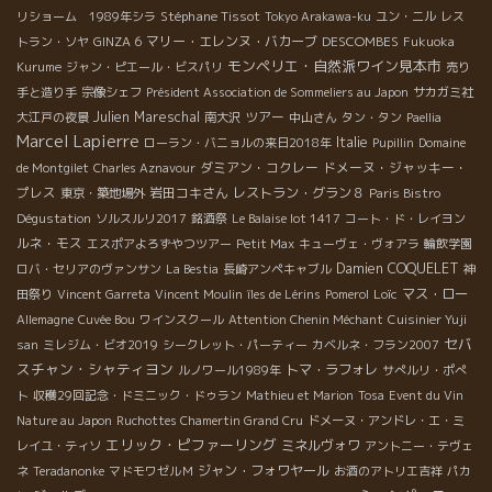
Stéphane Tissot
リショーム 1989年シラ
Tokyo Arakawa-ku
ユン・ニル
レス
マリー・エレンヌ・バカーブ
DESCOMBES
トラン・ソヤ
GINZA 6
Fukuoka
モンペリエ・自然派ワイン見本市
Kurume
ジャン・ピエール・ビスパリ
売り
手と造り手
宗像シェフ
Président Association de Sommeliers au Japon
サカガミ社
Julien Mareschal
ツアー
大江戸の夜景
南大沢
中山さん
タン・タン
Paellia
Marcel Lapierre
Italie
ローラン・バニョルの来日2018年
Pupillin
Domaine
ダミアン・コクレー
ドメーヌ・ジャッキー・
de Montgilet
Charles Aznavour
プレス
岩田コキさん
レストラン・グラン８
東京・築地場外
Paris Bistro
Dégustation
ソルスルリ2017
銘酒祭
Le Balaise lot 1417
コート・ド・レイヨン
ルネ・モス
エスポアよろずやつツアー
Petit Max
キューヴェ・ヴォアラ
輪飲学園
Damien COQUELET
ロバ・セリアのヴァンサン
La Bestia
長崎アンペキャブル
神
Loïc
マス・ロー
田祭り
Vincent Garreta
Vincent Moulin
îles de Lérins
Pomerol
Allemagne
Cuvée Bou
ワインスクール
Attention Chenin Méchant
Cuisinier Yuji
セバ
san
ミレジム・ビオ2019
シークレット・パーティー
カベルネ・フラン2007
スチャン・シャティヨン
トマ・ラフォレ
ルノワール1989年
サぺルリ・ポぺ
ト
収穫29回記念・ドミニック・ドゥラン
Mathieu et Marion
Tosa
Event du Vin
Nature au Japon
Ruchottes Chamertin Grand Cru
ドメーヌ・アンドレ・エ・ミ
エリック・ピファーリング
ミネルヴォワ
レイユ・ティソ
アントニー・テヴェ
ジャン・フォワヤール
ネ
Teradanonke
マドモワゼルＭ
お酒のアトリエ吉祥
パカ