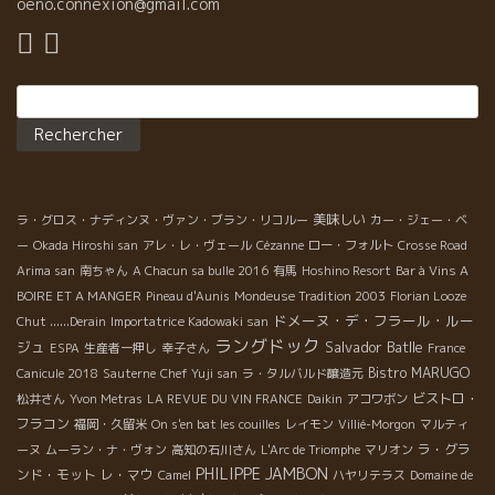
ていく。 健全なワインは世を変えていくエネルギーに満ちてい
oeno.connexion@gmail.com
る。 人をも変えていく。 今、フランス中のどこかで毎週末こんな
自然派ワイン試飲会が開催されている。 最後は必ずディスコにな
る。 毎日、畑で頑張る醸造家もたまには発散する。 朝、５:００
Rechercher :
まで続いたとのこと。 夜もふけた。私は早目に。 有難う。
Merci pour Manifique soirée!! Merci Jérôme!! Merci les
vignerons Alsacienes !!
美味しい
ラ・グロス・ナディンヌ・ヴァン・ブラン・リコルー
カー・ジェー・ベ
ー
Okada Hiroshi san
アレ・レ・ヴェール
Cézanne
ロー・フォルト
Crosse Road
Arima san
南ちゃん
A Chacun sa bulle 2016
有馬
Hoshino Resort
Bar à Vins A
BOIRE ET A MANGER
Pineau d'Aunis
Mondeuse Tradition 2003
Florian Looze
ドメーヌ・デ・フラール・ルー
Chut ......Derain
Importatrice Kadowaki san
ラングドック
ジュ
Salvador Batlle
ESPA
生産者一押し
幸子さん
France
Bistro MARUGO
Canicule 2018
Sauterne
Chef Yuji san
ラ・タルバルド醸造元
ビストロ・
松井さん
Yvon Metras
LA REVUE DU VIN FRANCE
Daikin
アコワボン
フラコン
福岡・久留米
On s'en bat les couilles
レイモン
Villié-Morgon
マルティ
ラ・グラ
ーヌ
ムーラン・ナ・ヴォン
高知の石川さん
L'Arc de Triomphe
マリオン
PHILIPPE JAMBON
ンド・モット
レ・マウ
Camel
ハヤリテラス
Domaine de