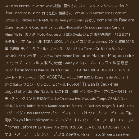
René
い
Paris Bistro Le Verre Volé
故勝山晋作さん
ポン・ヌッフ
マクシマス
Jean
Place de la Borse
台北在住の加藤さん
Fête du Vin Nature chez Lapierre
domaine de l'anglore
Côtes Du Rhône
NO NAME WINE
Rémy et Olivier
丹さん
Domaine Jérôme Guichard
Languedoc-Roussillon
Si nous parlions Carignan
Alma Mater
カナダ
Moto-Nouveau
リヨンの石田シェフ
お好み焼き「パセミア」
アヴェイロン
ホテル・ボマ
Paris KUNITORA UDON
Chardonnay 2016
収穫2018
年
名古屋
チボー
タヴェル・ヴァンタージュ15
La Terre d'Or
Bistro Bar à vin
Domaine Maxime Magnon
cidre
UGUISU
ワイン作家・リンさん
Patrimoine
大阪の小松屋
エッフェル塔
フィリップ・マッフル
Gamay
オクトーブル
思想
l'anglore
Salon
DOMAINE DE L'ECHALIER
LA NATURE A HORREUR DU VIDE
H2O VEGETAL
コート・ド・フール
マルゴの中島さん
Domaine de Verchant
モンマルトルの丘
Taiwan la Deuxième
BMO Saito
サロン・リレエル
Dégustation de Vin Nature
ビストロ・岡田
インポーター「アヴニール社」
バ
ティスト・クザン
世を動かす人
Le Chameua Ivre
Mauvais Temps
OSAKA Daikin
Strasbourg
KIMURA san
Julien Derain
Kamm Asutra
Bistro La Part des Anges
ユグ・べゲ
Clos Massotte
パリ・ビストロ・ロバセリア
プティ・ピエール
日仏
Tokyo Musashikoyama
商事
ブレンダン・トレイシー
ドメーヌ・ポトロン・ミネ
Thomas Laforest
Le Nouvel An 2019
BODEGUILLA DE AL LADO
Grand Cru
ドメーヌ・ミレンヌ・ブリュ
オゼ
紀子さん
Nakaminato Shigeru san
Iwai