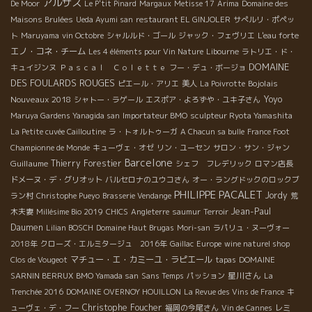
アルザス
De Moor
Le P'tit Pinard
Margaux
Metisse 17
Arima
Domaine des
Maisons Brulées
Ueda Ayumi san
restaurant EL GINJOLER
サぺルリ・ポペッ
ト
Maruyama
vin Octobre
シャルルド・ゴール
ジャック・フェヴリエ
L'eau forte
エノ・コネ・チーム
Les 4 éléments pour Vin Nature
Libourne
ラトリエ・ド・
DOMAINE
キュイジンヌ
Ｐａｓｃａｌ Ｃｏｌｅｔｔｅ
フー・デュ・ボージョ
DES FOULARDS ROUGES
Bojolais
ピエール・アリエ
美人
La Poivrotte
Nouveaux 2018
Yoyo
シャトー・ラゲール
エスポア・よろずや・ユキ子さん
Maruya Gardens Yanagida san
Importateur BMO
sculpteur Ryota Yamashita
La Petite cuvée Cailloutine
ラ・トォルトゥーガ
A Chacun sa bulle
France Foot
Championne de Monde
キューヴェ・オゼ
リン・ユーセン
サロン・サン・ジャン
Barcelone
Guillaume
Thierry Forestier
シェフ フレデリック
ロマン店長
ドメーヌ・デ・グリオット
バルセロナのユウコさん
オー・ラングドックのロックブ
PHILIPPE PACALET
Jordy
ラン村
Christophe Pueyo
Brasserie Vendange
荒
Jean-Paul
木夫妻
Millésime Bio 2019
CHICS
Angleterre
saumur
Terroir
Daumen
Lilian BOSCH
Domaine Haut Brugas
Mori-san
ラパリュ・ヌーヴォー
2018年
クローズ・エルミタージュ 2016年
Gaillac
Europe
wine naturel shop
マチュー・エ・カミーユ・ラピエール
Clos de Vougeot
tapas
DOMAINE
星川さん
SARNIN BERRUX
BMO Yamada san
Sans Temps
パッション
La
Trenchée 2016
DOMAINE OVERNOY HOUILLON
La Revue des Vins de France
キ
Christophe Foucher
ューヴェ・デ・フー
福岡の今尾さん
Vin de Cannes
レミ