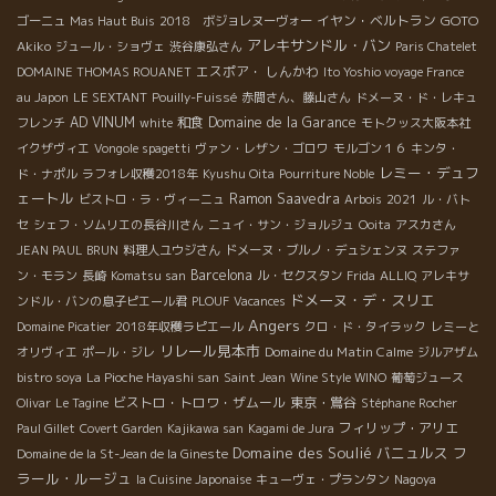
イヤン・ベルトラン
GOTO
ゴーニュ
Mas Haut Buis
2018 ボジョレヌーヴォー
アレキサンドル・バン
Akiko
ジュール・ショヴェ
渋谷康弘さん
Paris Chatelet
エスポア・ しんかわ
DOMAINE THOMAS ROUANET
Ito Yoshio voyage France
au Japon
LE SEXTANT
Pouilly-Fuissé
赤間さん、藤山さん
ドメーヌ・ド・レキュ
AD VINUM
和食
Domaine de la Garance
フレンチ
white
モトクッス大阪本社
イクザヴィエ
Vongole spagetti
ヴァン・レザン・ゴロワ
モルゴン１６
キンタ・
レミー・デュフ
ド・ナポル
ラフォレ収穫2018年
Kyushu Oita
Pourriture Noble
ェートル
Ramon Saavedra
ビストロ・ラ・ヴィーニュ
Arbois
2021
ル・バト
セ
シェフ・ソムリエの長谷川さん
ニュイ・サン・ジョルジュ
Ooita
アスカさん
JEAN PAUL BRUN
料理人ユウジさん
ドメーヌ・ブルノ・デュシェンヌ
ステファ
Barcelona
ン・モラン
長崎
Komatsu san
ル・セクスタン
Frida
ALLIQ
アレキサ
ドメーヌ・デ・スリエ
ンドル・バンの息子ピエール君
PLOUF
Vacances
Angers
Domaine Picatier
2018年収穫ラピエール
クロ・ド・タイラック
レミーと
リレール見本市
Domaine du Matin Calme
オリヴィエ
ポール・ジレ
ジルアザム
bistro soya
La Pioche Hayashi san
Saint Jean
Wine Style WINO
葡萄ジュース
ビストロ・トロワ・ザムール
東京・鴬谷
Olivar
Le Tagine
Stéphane Rocher
フィリップ・アリエ
Paul Gillet
Covert Garden
Kajikawa san
Kagami de Jura
Domaine des Soulié
バニュルス
フ
Domaine de la St-Jean de la Gineste
ラール・ルージュ
la Cuisine Japonaise
キューヴェ・プランタン
Nagoya