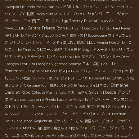
FUJIMARU
Iidabqshi Méli Mélo
Yoshiki san
ル・ブリュエル
Lilian Bauchet
オレ
札幌
シャンパ－ニュ・ジャッ
リアン・プチ
Tokyo Mitaka
メゾン・ブリュレ
南ローヌ
ク・ラセ－ニュ
Thierry Puzelat
ブノワ夫妻
Toulouse
LES
Centre
Prieure Roch
MARCELLINS
Nuit Saint Georgers 1er Cru
Paul Reder
ARTISAN
レストラン・フェルナンデーズ
銀座・大野
Boourgogne
ヴォドピヴェッ
シャブリ
DIVE BOUTELLE
ク
レ・ジャン・ド・メティエ
Hennig Hoesch
レ・ロ
Malaga
ドメーヌ・ジョリ・フェ
シニョ
the Thames
ラピエール家の7月14日祭
リオル
ITO Yoshio
ディナミタージュ
tapas bar
ダミアン・コクレ・ヌーヴォー
Les
François Ecot
Ozil Frangins Vignerons
Solutré
日本・浜松
ドウロ
Pénitentes
野
Les gens de Métiers
ビストロマルゴ
パリ・ビストロ・ゴグットゥ
村ユニソン社長
ソフィア・ボシェ
ビストロ・ユイガ
Raymond
Les GANIVETS
松
Domaine
STC Groupe Tour
尾シェフ
東京レストラン業
Yaoyu
フィロキセラ
Dard et Ribo
アンジ
Sylvain Hoesch
Côtes de Marmandais
大園 弘さん
ェ
Mathieu Lapierre
シャトー・カンボン
レ
Phenix
Laurence Manya-Krief
ジュラ
ストラン「ル・ヴェール・ヴォレ」
お肉
東京・世田谷区・ナカモトさ
Festivin
ん
シルベール・トリシャールのヌーヴォー
アミ・ビュヴォン
ブルイ
Haut Languedoc-Roquebrun
ゴーさん
ヴァレり
新宿
9カーヴ
サン・ジョゼフ
シャンパーニュ・ジャック・ラ
モトクッス
Mottox
山田屋の矢島さん
石川さん
セーニュ
ルカト街
Salon des Vins de Jura
BOMトロワザムール
Valentia
ロニス・