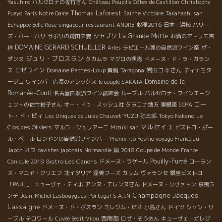
Yasuhiro
バルセロナの佐竹さん
Château Poupille Côtes de Castillon
Christophe
Thomas Laforest
Pueyo
Paris Notre Dame
Sainte Victoire
Takahashi san
Echappée Belle Rose
singapour restaurant ANDRE
収穫2016
日本・浜松
ハリー
シャブリ
La Grande Motte
ズ・バー・パリ
サボリの鎌田夫妻
お酒のアトリエ吉
DOMAINE GERARD SCHUELLER
祥
Arles
ラピエール家の自然派ワイン祭
ポ・
ジュリ・ブロスラン
ダンヌ
タカムラ
マグロの漁港
ドメーヌ・ド・ラ・ガラン
ロゼワイン
Domaine Pattes-Loup
岩田コキさん
ス
貴腐
Taragona
ディナミタ
Domaine de la
ージュ
ワインバー店長のアレックス
le couple SAKATA
Romanée-Conti
名古屋自然派ワイン試飲会
ルーブル
バルセロナ・ワインエージ
コー
ェントの佐竹裕子さん
オー・ドゥ・スッシュ社
タラゴナ地方
東銀座 SOYA
ト・ド・ピィ
YUZU
Les Uniques de Jules Chauvet
弥三郎
Tokyo Nakano
Le
マルセイユ
Clos des Oliviers
マルコ・ジュリアーニ
Mizuki san
ビストロ・ポー
ル・ベール
ロンドンの自然派ワインバー
Phenix
Ito Yoshio voyage France au
Japon
オフ
cavistes japonais
Normandie
鍋
2018 Coupe de Monde
France
Pouilly-Fumé
Bistro Les Canons
Canicule 2018
ドメーヌ・ラゲール
ローラン
ス・マニヤ・クリエフ
北イタリア
渥美フーズ
カリム
ヴァランセ
銀座ビストロ
「PAUL」
キューヴェ・ティボ
アンヌ・エレンヌさん
ドメーヌ・リヴァトン
京橋ラ
Champagne Jacques
ンチ
Jean-Michel Lasbouygues
Portugal
S.A.I.N
Lassaigne
ドメーヌ・ド・ボスラン
ミレジム・ビオ
小島さん
ドイツ
シャン・リ
西南部
ーブル
テロワール
Cuvée Bedit Vilou
ロゼ・そうめん
キューヴェ・ガレジ