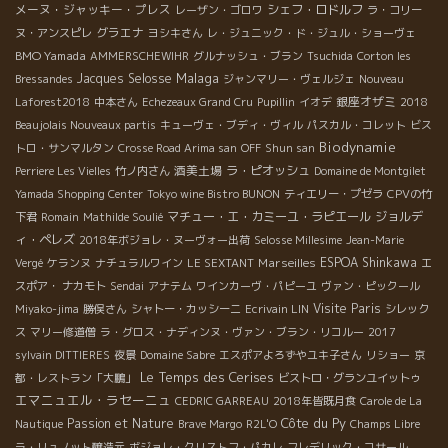
メーヌ・ジャッキー・プレス
シェフ・ロドルフ
レーザン・ゴロワ
ラ・コリー
グラエナ
ヌ・アンスピレ
ヨシキさん
レ・ジュニック・ド・ジュル・ショーヴェ
BMO Yamada
AMMERSCHEWIHR
グルナッシュ・ブラン
Tsuchida
Corton les
Malaga
Jacques Selosse
Bressandes
ジャンマリー・ヴェルジェ
Nouveau
銀座オザミ
Laforest2018
中本さん
Echezeaux Grand Cru
Pupillin
イオデ
2018
Beaujolais Nouveaux partis
キューヴェ・ブディ・ヴィル
パスカル・コレット
ビス
Biodynamie
トロ・サンマルタン
Crosse Road Arima san
OFF
Shun san
酒美土場
ラ・ピオッシュ
Perriere Les Vielles
竹ノ内さん
Domaine de Montgilet
Yamada Shopping Center
Tokyo wine Bistro BUNON
ティエリー・プゼラ
CPVの竹
マチュー・エ・カミーユ・ラピエール
ジョルデ
下君
Romain
Mathilde Soulié
ィ・ペレズ
2018年ボジョレ・ヌーヴォー出荷
Selosse Millesime
Jean-Marie
Marseilles
ESPOA Shinkawa
Vergé
ケランヌ
ナチュラルワイン
LE SEXTANT
エ
スポア・ ナカモト
Sendai
アナテム
ワインカーヴ・パピーユ
ヴァン・ピックール
Visite Paris
Miyako-jima
勝俣さん
シャトー・カッシーニ
Ecrivain LIN
シレック
ス
マリー修道僧
ラ・グロス・ナディンヌ・ヴァン・ブラン・リコルー
2017
sylvain DITTIERES
夜景
Domaine Sabre
エスポアよろずやユキ子さん
リショー
京
Le Temps des Cerises
都・レストラン「大鵬」
ビストロ・グランユイットゥ
エマニュエル・ラセーニュ
CEDRIC GARREAU
2018年皆既月食
Carole de La
Côte du Py
Passion et Nature
Nautique
Brave Margo
R2L'O
Champs Libre
ラ・リュノット醸造元
ボジョレ・クリストフ・パカレ
フレデリック・コサール