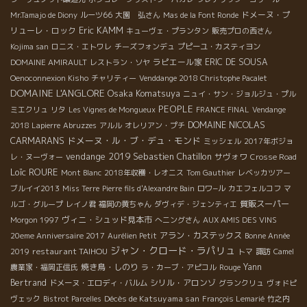
ドメーヌ・プ
Mr.Tamajo de Diony
ルーツ66
大園 弘さん
Mas de la Font Ronde
Eric KAMM
リューレ・ロック
キューヴェ・プランタン
販売プロの西さん
Kojima san
ロニス・エトワレ
チーズフォンデュ
プピーユ・カスティヨン
ラピエール家
ERIC DE SOUSA
DOMAINE AMIRAULT
レストラン・ソヤ
Oenoconnexion Kisho
チャリティー
Venddange 2018 Christophe Pacalet
DOMAINE L'ANGLORE
Osaka Komatsuya
ニュイ・サン・ジョルジュ・プル
PEOPLE
ミエクリュ
リタ
Les Vignes de Mongueux
FRANCE FINAL
Vendange
DOMAINE NICOLAS
2018 Lapierre
Abruzzes
アルル
オレリアン・プチ
CARMARANS
ドメーヌ・ル・ブ・デュ・モンド
ミッシェル
2017年ボジョ
vendange 2019
Sebastien Chatillon
サヴォワ
レ・ヌーヴォー
Crosse Road
Loïc ROURE
Mont Blanc
2018年収穫・レオニス
Tom Gauthier
レベッカツアー
ブルイイ2013
Miss Terre
Pierre fils d'Alexandre Bain
ロワ−ル
カエフェルコフ
マ
質販スーパー
ルゴ・グループ
レイノ君
福岡の黄ちゃん
ダヴィデ・ジェンティエ
ヴィニ・シュッド見本市
Morgon 1997
へニングさん
AUX AMIS DES VINS
アラン・カステックス
20eme Anniversaire 2017
Aurélien Petit
Bonne Année
ジャン・クロード・ラパリュ
restaurant TAIHOU
2019
トマ
諏訪
Camel
焼き鳥・しのり
Yann
農業家・福岡正信氏
ラ・カーブ・アピコル
Rouge
Bertrand
シリル・アロンゾ
ドメーヌ・エロディ・バルム
グランクリュ
ヴォドピ
Décès de Katsuyama san
ヴェック
Bistrot Parcelles
François Lemarié
竹之内