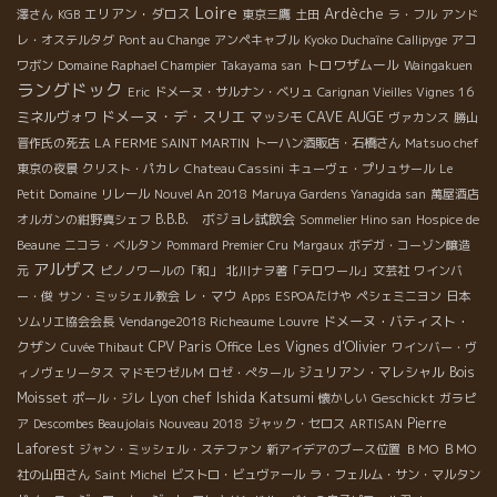
Loire
Ardèche
エリアン・ダロス
澤さん
KGB
東京三鷹
土田
ラ・フル
アンド
レ・オステルタグ
Pont au Change
アンペキャブル
Kyoko Duchaîne
Callipyge
アコ
トロワザムール
ワボン
Domaine Raphael Champier
Takayama san
Waingakuen
ラングドック
Eric
ドメーヌ・サルナン・ベリュ
Carignan Vieilles Vignes 16
ドメーヌ・デ・スリエ
CAVE AUGE
ミネルヴォワ
マッシモ
ヴァカンス
勝山
晋作氏の死去
LA FERME SAINT MARTIN
トーハン酒販店・石橋さん
Matsuo chef
東京の夜景
クリスト・パカレ
Chateau Cassini
キューヴェ・プリュサール
Le
Petit Domaine
リレール
Nouvel An 2018
Maruya Gardens Yanagida san
萬屋酒店
B.B.B. ボジョレ試飲会
オルガンの紺野真シェフ
Sommelier Hino san
Hospice de
Beaune
ニコラ・ベルタン
Pommard Premier Cru
Margaux
ボデガ・コーゾン醸造
アルザス
元
ピノノワールの「和」
北川ナヲ著「テロワール」文芸社
ワインバ
レ・マウ
ー・俊
サン・ミッシェル教会
Apps
ESPOAたけや
ペシェミニヨン
日本
ドメーヌ・バティスト・
ソムリエ協会会長
Vendange2018 Richeaume
Louvre
クザン
CPV Paris Office
Les Vignes d'Olivier
Cuvée Thibaut
ワインバー・ヴ
ジュリアン・マレシャル
Bois
ィノヴェリータス
マドモワゼルＭ
ロゼ・ぺタール
Lyon chef Ishida Katsumi
Moisset
Geschickt
ポール・ジレ
懐かしい
ガラピ
Pierre
ア
Descombes Beaujolais Nouveau 2018
ジャック・セロス
ARTISAN
Laforest
ジャン・ミッシェル・ステファン
新アイデアのブース位置
ＢＭО
ＢＭО
社の山田さん
Saint Michel
ビストロ・ビュヴァール
ラ・フェルム・サン・マルタン