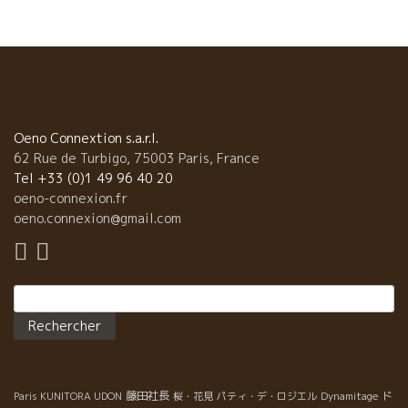
のれん分けで東京に進出。 今では、長だの列ができるほどの人気
店になっている。 長期出張中の私には、野菜タップリのお好み焼
きは野菜不足の解消にもピッタリでトビッキリ美味しい。一石二
鳥。 その上、こんな美味しい自然派ワインが飲める。一石三鳥！
南ローヌ・プロヴァンスのles Maùの白。石灰質土壌からのヨード
系の潮っぽさがイカ・ホタテお好み焼きにピッタリ 仲の良いレマ
ウのカップルの顔が浮かんでくる。16,17年と生産量が激小でチョ
Oeno Connextion s.a.r.l.
ット心配。何とか頑張ってほしい。 そして、ラング
62 Rue de Turbigo, 75003 Paris, France
ドックの超ウマのポンポン・ルージュを合わせた。 それはもう南
Tel +33 (0)1 49 96 40 20
の太陽で育った果実味、と焼きそばソースがピッタリ。馬で耕作
oeno-connexion.fr
の超自然派で飲みすく、価格もお手頃。 あのハニカミ屋のヴァン
oeno.connexion@gmail.com
サンの顔も浮かんでくる。彼女と上手くいっているかな？
戸田社長、また、一緒に一杯やりましょう！ ルネ・ジャ
ン親子も大喜びで、本当にハッピーでした。有難うございまし
Rechercher :
た。
藤田社長
ド
Paris KUNITORA UDON
桜・花見
パティ・デ・ロジエル
Dynamitage