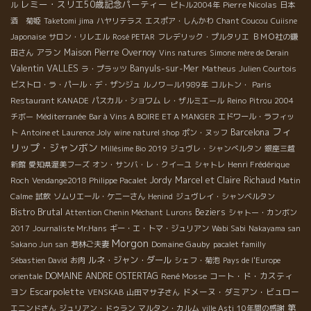
レミー・スリエ50歳記念パーティー
Pierre Nicolas
ル
ピトル2004年
日本
酒 菊姫
Taketomi jima
ハヤリテラス
エスポア・しんかわ
Chant Coucou
Cuiisne
Japonaise
サロン・リレエル
Rosé PETAR
フレデリック・プルタリエ
ＢＭＯ社の鎌
アラン
Maison Pierre Overnoy
田さん
Vins natures
Simone mère de Derain
Valentin VALLES
Banyuls-sur-Mer
ラ・プラッツ
Matheus
Julien Courtois
ビストロ・ラ・パール・デ・ザンジュ
ルノワール1989年
コルトン・
Paris
Restaurant KANADE
パスカル・ショワム
レ・ザルミエール
Reino
Pitrou 2004
チボー
Méditerranée
Bar à Vins A BOIRE ET A MANGER
エドワール・ラフィッ
フィ
Barcelona
ト
Antoine et Laurence Joly
wine naturel shop
ポン・ヌッフ
リップ・ジャンボン
Millésime Bio 2019
ジュヴレ・シャンべルタン
銀座三越
新館
愛知県渥美フーズ
オン・サンバ・レ・クイーユ
シャトレ
Henri Frédérique
Jordy
Marcel et Claire Richaud
Roch
Vendange2018 Philippe Pacalet
Matin
Calme
試飲
ソムリエール・ケニーさん
Henind
ジュヴレイ・シャンベルタン
Bistro Brutal
Beziers
Attention Chenin Méchant
Lurons
シャトー・カンボン
2017
Journaliste Mr.Hans
ギー・エ・トマ・ジュリアン
Wabi Sabi
Nakayama san
Morgon
Domaine Gauby
Sakano Jun san
若林ご夫妻
pacalet familly
ルネ・ジャン・ダール
Sébastien David
お肉
シェフ・菊池
Pays de l'Europe
DOMAINE ANDRE OSTERTAG
René Mosse
コート・ド・カスティ
orientale
Escarpolette
ヨン
ドメーヌ・ダミアン・ビュロー
VENSKAB
山田マサ子さん
第
エニンドさん
ジュリアン・ドゥラン
マルタン・カルム
ville Asti
10年間の感謝