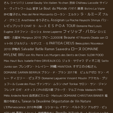
さん
シャリバリ
Lionel Gauby
Vin italien
Yo chan
渋谷
Château Lassolle
サイン
Le Bout du Monde
麻美
ト・ヴィクトワール山
哲学
パザパ
Bistro La Vigne
ラ・ルミーズ
BMO聖子さん
Mas del Périé
Monsanto
ローラン・エルラン
ブル
Assignan
ノ・グラニエ
Anathème
ゆう子さん
La Pioche Hayashi Shinya
パリ・
ＥＳＰＯＡ TOUR
CHAT
レピュブリック
ラ・ルース
Domaine Paul Louis
フィリップ・パカレ
Eugène
ステファン・ロッシェ
Anne Lapierre
ロリエ
Beaune
福岡・久留米
Margaux 2016
プピーユ2008年
47 Ricards Okada san
ロ
PARTIDA CREUS
ット66
ジョルジュ・ルマリエ
・ G
Beeaujolais Nouveaux
ローヌ
Salvador Batlle
DOMAINE
Ramon Saavedra
2018
伊勢丹
MYLENE BRU
son fils Pierre
Les Murgers des Dents de Chien
SLOW FOOD
ディオニ社
Mas Haut Buis
Isabelle Frère
ORVEAUX CO.
ジュラ・サヴォワ
Saito
沖縄
オザミの小松さん
Junko san
ブレンダン・トレイシー
MANTOVA
DOMAINE SARNIN BERRUX
ブラン・ド・ブラン
2017年 ビュルアゼロ
サン・ペ
ティエリー・ピュズラ
レー
Domaine Laguerre
Vincent Moulin
アクセル・プリ
ュフール
Cuvee des Fous
ヴァンサン・ムラン
chef Torikai
サロン・サン・ジャン
フレンチ
ロゼ・メティス
CPVの石川君
ブラーヴ・マルゴ
Frida
Iidabashi Méli
Mélo
Ardeche Nord
自然派ビストロ・Matsuki
DOMAINE CHRISTIAN BINNER
福
Taiwan la Deuxième Dégustation de Vin Nature
岡の今尾さん
イヤン・ベルトラン
L'Effervescence
2018年収穫・リショーム
アルボワ・ピュ
美味しい～～！
Poupille