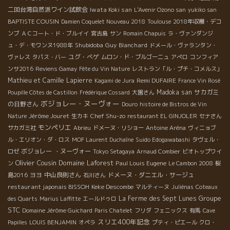
二回台湾自然派ワイン試飲会
Iwata Koki san
L'Avenir Ozono san
yukiko san
BAPTISTE COUSIN
Damien Coquelet Nouveau 2018
Toulouse
2018年収穫・デコ
ンブ
ＡＣコート・ド・ブルイイ
宮古島
サン
Romain Chapuis
ラ・ヴァンダンジ
Shubidoba
Guy Blanchard
ュ・デ・モワンヌ1988年
ドメール・ヴァランタン・
ユグ・べゲ
ヴァレス
タパス・バー
ムロン・ド・ブルゴーニュ
アぺロ
コンフィア
ンサ2016
Reviens Gamay
Fête du Vin Nature
レストラン「ル・プチ・コメルス」
Mathieu et Camille Lapierre
Remi DUFAIRE
Kagami de Jura
France Vin Rosé
Madoka san
サカガミ
Poupille Côtes de Castillon
Frédérique Cossard
大園さん
ボジョレー・ヌーヴォー
の日野さん
Douro
histoire de Bistros de Vin
Jérôme Jouret
Chef Shu-zo
Nature
生カキ
restaurant EL GINJOLER
セナさん
モンペリエ
サカガミ社
Abrieu
ドメーヌ・リショー
Antoine Aréna
ヴィニョブ
ル・エリオン・ダ・ロス
MOF Laurent Duchaîne
Suido Edogawabashi
タヴェル・
ボジョレー ・ヌーヴォー
ロゼ
Tokyo Setagaya
Arnaud Combier
ビオトップワイ
Olivier Cousin
Domaine Laforest
Paul Louis Eugene
ン
Le Cambon 2008
桜
ヨヨ
中山良則さん
ドメーヌ・ダニエル・サージュ
島2016
石川さん
restaurant japonais BISSOH
Keke Descombe
マルティーヌ
Juliénas
Coteaux
Groupe
La Ferme des Sept Lunes
des Quarts
Marius Laffitte
エールドゥロ
STC
Domaine Jérôme Guichard
Paris Chatelet
フリダ
フェニックス
有馬
Cave
スリエ400年記念
Papilles
LOUIS BENJAMIN
オペラ
プティ・ピエール
クロ・