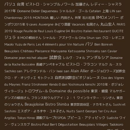
パリュ
台湾
ビストロ・シャンブルノワール
加藤さん
レディー・シャスラ
2017年
Domaine Didier Dagueneau
シャルルド・ゴール
Catalan
上海
LIN san
BMOメンバー
Chardonnay 2016
MONTADA
嬉しい
内田さん
共栄
石川社長
ポ
丸山宏人
ンポワ2015年
9 caves
Auvergne
みどり酒屋
Vacances
松岡さん
PARIS
2019
Rouge Feuille de Paul Louis Eugène 94
Bisstro Italien Restaurant GUCITE
ジュラ
ＢＭОの桐谷さん
シャルル・アズナヴール
Oita Shun san
クロ・レオニヌ
パリ
Macéo
Yuzu de Paris
Les 4 éléments pour Vin Nature
Bien Boire en
Beaujolais
Château Plaisance
Maruyama
Katsuyama Shinsaku san
Caviar
試飲会
アンダルシア
Domaine jean michel alquier
レルヴ・フォル
Domaine
ビストロ・フラコン
de la Roche Buissière
長崎アンペキャブル
マルク
ル・スラ
Alain Allier
Sachiko san
アレクサンドル・バン
Iwai san
ボージョロワーズ試飲会
自然派試飲会ビオジョレーヌ
クロ・デ・オリヴィエ
モトクッス
Clos des Vignes
du Maynes
Franz Strohmeier
Kendo 8 dan Yoshimura Kenichi
2018年・ボジョレ
Domaine du possible
トロワザム−ル
東京・銀座
ヴィラージュ
マルヤガー
デンズの柳田さん
フランス対ウルグアイ：２：１
ワインライター・リンさん
東京
Beaujoloise
Bistro Shimba
のリョウさん
東京世田谷区・ナカモトさん
Sushi et
Sashimi
エスポア・よろずや・ユキ子さん
Nuits Saint Georges 1er Cru Aux
プピーユ・アティピック
Argillas
Tokyo Hiroo
酒販グループESPOA
Sudiste
ワイ
Bistro Paul Bert Dégustation
ン・ヴェンスカブ
Beaujolais Villages
Tadokoro