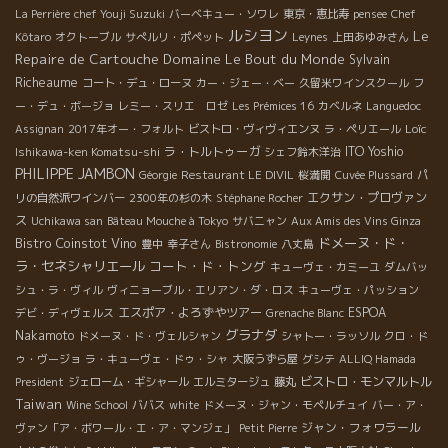
La Perrière
chef Youji Suzuki
バーベキュー・ソワレ
東京・恵比寿
pensee
Chef
ルシヨン
Le
Kôtaro
オクトーブル
サぺルリ・ポペット
Leynes
上田あゆみさん
Repaire de Cartouche
Domaine Le Bout du Monde
Sylvain
Richeaume
コート・デュ・ローヌ
カー・ジェー・ベー
久留米ワインスクール
フ
ー・デュ・ボージョ
レミー・スリエ ロゼ
Les Prémices 16
カベルネ
Languedoc
Loïc
Assignan
2017年オー・フォルト
ビストロ・ヴィヴィエンヌ
ラ・ペリエール
ラ・トルトゥーガ
ITO Yoshio
Ishikawa-ken Komatsu-shi
シェフ鈴木洋治
PHILIPPE JAMBON
Géorgie
Restaurant LE DIVIL
桜満開
Cuvée Plussard
パ
エクサン・プロヴァン
リの自然派ワインバー
2300年の杉の木
Stéphane Rocher
ス
Uchikawa san
Bâteau Mouche à Tokyo
サバニャン
Aux Amis des Vins Ginza
Bistro Coinstot Vino
ドメーヌ・ド・
豊中
幸子さん
Bistronomie
八丈島
ラ・セネシャリエール
コート・ド・トング
キューヴェ・カミーユ
ダムバッ
シュ・ラ・ヴィル
ヴィニョーブル・エリアン・ダ・ロス
キューヴェ・パッション
エスポア・よろずやツアー
ESPOA
デビ・ディヴェルス
Grenache Blanc
グラナダ
Nakamoto
ドメーヌ・ド・ヴェルシャン
シャトー・ラッソル
クロ・ド
ゥ・ヴージョ
ラ・キューヴェ・ドゥ・シャ
大阪うずら屋
グシテ
ALLIQ Hamada
ビストロ・モンマルトル
President
ジェローム・ギシャール
エルミタージュ
藤丸
Taiwan
Wine School
ババス
white
ドメーヌ・ジャン・モペルチュイ
バー・ア・
ジャン・フォワラール
ヴァン「ア・ボワール・エ・ア・マンジェ」
Petit Pierre