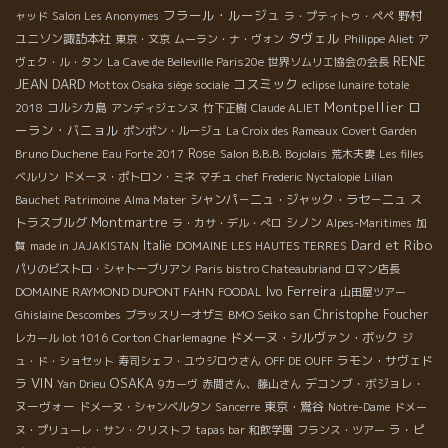
フラール・ルージュ
野村
ャッド
Salon Les Anonymes
ラ・プティトゥ・ペペ
タヴェル
ユニソン諏訪本社
東京・文京
ムーラン・ナ・ヴォン
Philippe Aliet
ア
RENE
ヴェク・ル・タン
La Cave de Belleville Paris20e
世界ソムリエ協会の会長
JEAN DARD
コスミック
Mottox Osaka siège sociale
eclipse lunaire totale
Montpellier
ロ
コルシカ島
2018
アンディジェンヌ
竹下正樹
Claude ALIET
ーラン・バニョル
ポンポン・ルージュ
La Croix des Rameaux
Covert Garden
Bruno Duchene
Rose
Eau Forte 2017
Salon B.B.B. Bojolais
荒木夫妻
Les filles
ベルリン
ドメーヌ・ポトロン・ミネ
マチュ
chef Frederic
Nyctalopie
Lilian
シャンパ－ニュ・ジャック・ラセ－ニュ
ス
Bauchet
Patrimoine
Alma Mater
Montmartre
トラスブルグ
シノン
ラ・カサ・デル・ぺロ
Alpes-Maritimes
加
Dard et Ribo
Italie
賀
made in JAJAKISTAN
DOMAINE LES HAUTES TERRES
パリのビストロ・シャトーブリアン
Paris bistro Chateaubriand
ロマン店長
Ivo Ferreira
DOMAINE RAYMOND DUPONT FAHN
FOODAL
山田屋ツアー
BMO Seiko san
Christophe Foucher
Ghislaine Descombes
ブラッスリーオザミ
Corton Charlemagne
ドメーヌ・シルヴァン・ボック
レカール lot 1016
ジ
ラモン・サヴェド
ュ・ド・ショセット
寿司シェフ・ユウジロウさん
OFF DE OUFF
VIN
OSAKA
ラ
デコンブ・ボジョレ・
Yan Drieu
9カーヴ
赤間さん、藤山さん
ヌーヴォー
東京・鴬谷
ドメーヌ・シャンベルタン
Sancerre
Notre-Dame
ドメー
ラ・ピ
ヌ・プリューレ・サン・クリストフ
tapas bar
和飲学園
フランス・ツアー