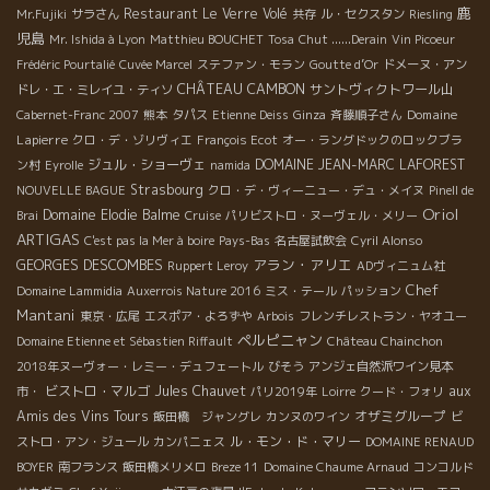
鹿
Restaurant Le Verre Volé
Mr.Fujiki
サラさん
共存
ル・セクスタン
Riesling
児島
Mr. Ishida à Lyon
Matthieu BOUCHET
Tosa
Chut ......Derain
Vin Picoeur
Frédéric Pourtalié
Cuvée Marcel
ステファン・モラン
Goutte d’Or
ドメーヌ・アン
CHÂTEAU CAMBON
サントヴィクトワール山
ドレ・エ・ミレイユ・ティソ
Domaine
Cabernet-Franc 2007
熊本
タパス
Etienne Deiss
Ginza
斉藤順子さん
Lapierre
クロ・デ・ゾリヴィエ
François Ecot
オー・ラングドックのロックブラ
ジュル・ショーヴェ
DOMAINE JEAN-MARC LAFOREST
ン村
Eyrolle
namida
Strasbourg
NOUVELLE BAGUE
クロ・デ・ヴィーニュー・デュ・メイヌ
Pinell de
Oriol
Domaine Elodie Balme
Brai
Cruise
パリビストロ・ヌーヴェル・メリー
ARTIGAS
C'est pas la Mer à boire
Pays-Bas
名古屋試飲会
Cyril Alonso
アラン・アリエ
GEORGES DESCOMBES
Ruppert Leroy
ADヴィニュム社
Chef
Domaine Lammidia
Auxerrois Nature 2016
ミス・テール
パッション
Mantani
東京・広尾
エスポア・よろずや
Arbois
フレンチレストラン・ヤオユー
ペルピニャン
Domaine Etienne et Sébastien Riffault
Château Chainchon
2018年ヌーヴォー・レミー・デュフェートル
びそう
アンジェ自然派ワイン見本
ビストロ・マルゴ
Jules Chauvet
aux
市・
パリ2019年
Loirre
クード・フォリ
Amis des Vins Tours
オザミグループ
飯田橋 ジャングレ
カンヌのワイン
ビ
ル・モン・ド・マリー
ストロ・アン・ジュール
カンパニェス
DOMAINE RENAUD
BOYER
南フランス
飯田橋メリメロ
Breze 11
Domaine Chaume Arnaud
コンコルド