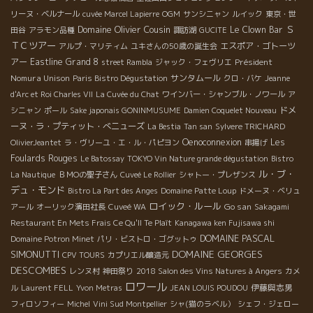
リーヌ・ベルナール
cuvée Marcel Lapierre
OGM
サンシニャン
ルイック
東京・世
Domaine Olivier Cousin
Ｓ
Le Clown Bar
田谷
アラモン品種
諏訪湖
GUCITE
ＴＣツアー
エスポア・ゴトーツ
アルプ・マリティム
ユキさんの50歳の誕生会
アー
Eastline
Grand 8
Président
street Rambla
ジャック・フェヴリエ
Nomura Unison
サンタムール
Paris Bistro Dégustation
クロ・バケ
Jeanne
d'Arc et Roi Charles VII
La Cuvée du Chat
ワインバー・シャンブル・ノワール
ア
ドメ
シニャン
ポール
Sake japonais GONINMUSUME
Damien Coquelet Nouveau
ーヌ・ラ・プティット・べニューズ
La Bestia
Tan san
Sylvere TRICHARD
Oenoconnexion
Les
OlivierJeantet
ラ・ヴリーユ・エ・ル・パピヨン
串揚げ
Foulards Rouges
Le Batossay
TOKYO Vin Nature grande dégustation
Bistro
ル・ブ・
La Nautique
ＢＭОの聖子さん
Cuveé Le Rollier
シャトー・プレザンス
デュ・モンド
Bistro La Part des Anges
Domaine Patte Loup
ドメーヌ・ベリュ
ロイック・ルール
Go san
アール
オーリック濱田社長
Cuveé WA
Sakagami
Restaurant En Mets Frais Ce Qu'Il Te Plaît
Kanagawa ken Fujisawa shi
DOMAINE PASCAL
Domaine Potron Minet
パリ・ビストロ・ゴグットゥ
DOMAINE GEORGES
SIMONUTTI
CPV TOURS
カプリエル醸造元
DESCOMBES
レンヌ村
神田祭り
2018 Salon des Vins Natures à Angers
カメ
ロワール
伊藤與志男
ル
Laurent FELL
Yvon Metras
JEAN LOUIS POUDOU
フィロソフィー
Michel
Vini Sud Montpellier
シャ(猫のラベル）
シェフ・ジェロー