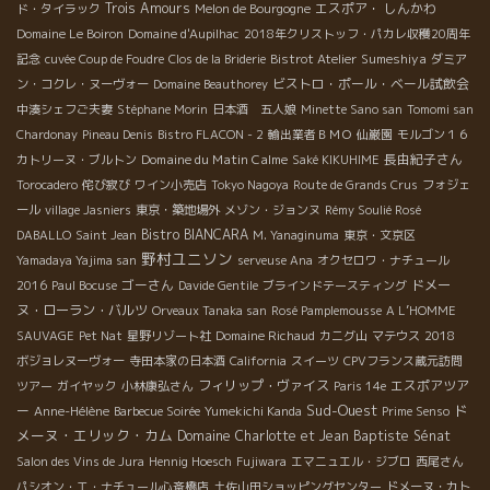
Trois Amours
エスポア・ しんかわ
ド・タイラック
Melon de Bourgogne
Domaine Le Boiron
Domaine d'Aupilhac
2018年クリストッフ・パカレ収穫20周年
Sumeshiya
記念
cuvée Coup de Foudre
Clos de la Briderie
Bistrot Atelier
ダミア
ビストロ・ポール・ベール試飲会
ン・コクレ・ヌーヴォー
Domaine Beauthorey
中湊シェフご夫妻
Stéphane Morin
日本酒 五人娘
Minette Sano san
Tomomi san
Chardonay
Pineau Denis
Bistro FLACON - 2
輸出業者ＢＭＯ
仙巌園
モルゴン１６
Domaine du Matin Calme
長由紀子さん
カトリーヌ・ブルトン
Saké KIKUHIME
Torocadero
侘び寂び
ワイン小売店
Tokyo Nagoya
Route de Grands Crus
フォジェ
ール
village Jasniers
東京・築地場外
メゾン・ジョンヌ
Rémy Soulié Rosé
Bistro BIANCARA
DABALLO
Saint Jean
M. Yanaginuma
東京・文京区
野村ユニソン
Yamadaya Yajima san
serveuse Ana
オクセロワ・ナチュール
ゴーさん
ドメー
2016
Paul Bocuse
Davide Gentile
ブラインドテースティング
ヌ・ローラン・バルツ
Orveaux Tanaka san
Rosé Pamplemousse
A L’HOMME
SAUVAGE
Pet Nat
星野リゾート社
Domaine Richaud
カニグ山
マテウス
2018
ボジョレヌーヴォー
寺田本家の日本酒
California
スイーツ
CPVフランス蔵元訪問
フィリップ・ヴァイス
エスポアツア
ツアー
ガイヤック
小林康弘さん
Paris 14e
Sud-Ouest
ド
ー
Anne-Hélène
Barbecue Soirée
Yumekichi Kanda
Prime Senso
メーヌ・エリック・カム
Domaine Charlotte et Jean Baptiste Sénat
Salon des Vins de Jura
Hennig Hoesch
Fujiwara
エマニュエル・ジブロ
西尾さん
パシオン・エ・ナチュール心斎橋店
土佐山田ショッピングセンター
ドメーヌ・カト