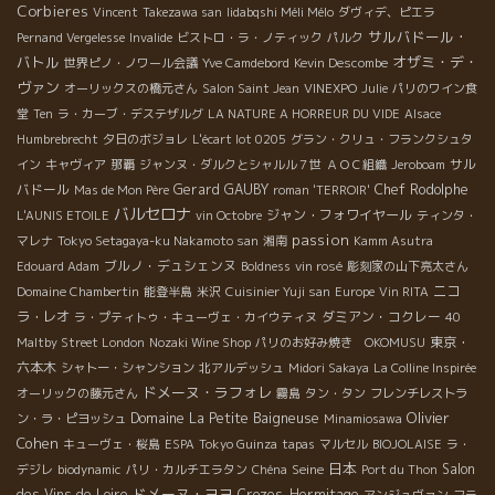
Corbieres
Vincent
Takezawa san
Iidabqshi Méli Mélo
ダヴィデ、ピエラ
サルバドール・
Pernand Vergelesse
Invalide
ビストロ・ラ・ノティック
パルク
バトル
オザミ・デ・
世界ピノ・ノワール会議
Yve Camdebord
Kevin Descombe
ヴァン
オーリックスの橋元さん
Salon Saint Jean
VINEXPO
Julie
パリのワイン食
堂
Ten
ラ・カーブ・デステザルグ
LA NATURE A HORREUR DU VIDE
Alsace
Humbrebrecht
夕日のボジョレ
L'écart lot 0205
グラン・クリュ・フランクシュタ
サル
イン
キャヴィア
那覇
ジャンヌ・ダルクとシャルル７世
ＡＯＣ組織
Jeroboam
バドール
Gerard GAUBY
Chef Rodolphe
Mas de Mon Père
roman 'TERROIR'
バルセロナ
ジャン・フォワイヤール
L'AUNIS ETOILE
vin Octobre
ティンタ・
passion
マレナ
Tokyo Setagaya-ku Nakamoto san
湘南
Kamm Asutra
ブルノ・デュシェンヌ
Edouard Adam
Boldness
vin rosé
彫刻家の山下亮太さん
ニコ
Domaine Chambertin
能登半島
米沢
Cuisinier Yuji san
Europe
Vin RITA
ラ・レオ
ダミアン・コクレー
ラ・プティトゥ・キューヴェ・カイウティヌ
40
東京・
Maltby Street London
Nozaki Wine Shop
パリのお好み焼き OKOMUSU
六本木
シャトー・シャンション
北アルデッシュ
Midori Sakaya
La Colline Inspirée
ドメーヌ・ラフォレ
オーリックの藤元さん
霧島
タン・タン
フレンチレストラ
Olivier
Domaine La Petite Baigneuse
ン・ラ・ピヨッシュ
Minamiosawa
Cohen
キューヴェ・桜島
ESPA
Tokyo Guinza
tapas
マルセル
BIOJOLAISE
ラ・
日本
Seine
Salon
デジレ
biodynamic
パリ・カルチエラタン
Chéna
Port du Thon
ドメーヌ・ヨヨ
des Vins de Loire
Crozes-Hermitage