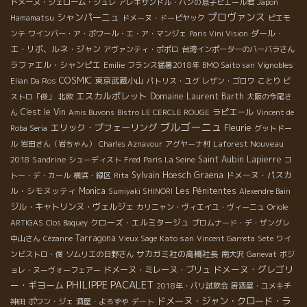
ドメーヌ・ジェローム・ジュレ
アレキサンドル・バンの息子ピエール君
Japon
プロヴァンス
シャンパーニュ
Hamamatsu
ドメーヌ・ドーピヤック
ピエモ
ダール・
ンテ
ワインバー・ア・ボワール・エ・ア・マンジェ
Paris Vini Vision
エ・リボ、ルネ・ジャン
アヴァンティ・ポポロ
台湾インポーターのバーバラさん
ラファエル・シャンピエ
Emilie
フランス猛暑2018年
BMO Saito san
Vignobles
COSMIC
東京武蔵小山
Elian Da Ros
パトリス・ユグ
レザン・ゴロワ
ことり
ビ
エスカルポレット
Domaine Laurent Barth
ストロ「俊」
北欧
大阪の今尾さ
C'est le Vin
ラピエール
ん
Amis Buvons
Bistro LE CERCLE ROUGE
Vincent de
ブルゴーニュ
エリック・プフェーリング
Fleurie
Roba Seria
グットドー
Laforest Nouveau
ル
岩田さん（岩ちゃん）
Charles Aznavour
アグヤーナ村
2018
Sandrine
Saint Aubin
Lapierre
シューディスト
Fred
Paris La Seine
コ
Sylvain Hoesch
Graena
ドメーヌ・パスカ
トー・デ・カール
横浜・緑区
Rita
ル・シモヌッティ
Monica
Les Pénitentes
Sumiyaki SHINORI
Alexendre Bain
ジル・キャトリンヌ・ヴェルジェ
カリニャン・ヴィエイユ・ヴィーニュ
Oriole
クローズ・エルミタージュ
ARTIGAS
Clos Baquey
プロムナード・デ・ザングレ
Tarragona
Kato san
中山さん
Cézanne
Vieux Sage
Vincent Garreta
Sete
ワイ
サカガミ社の高橋社長
ンビストロ・俊
ソムリエの日野さん
南大沢
Ganevat
ボジ
ドメーヌ・グレゴリ
ドメーヌ・ミレーヌ・ブリュ
ョレ・ヌーヴォーフェアー
PHILIPPE PACALET
ー・ギヨーム
2018年・パリ試飲会
居酒屋・ユメキチ
ドメーヌ・ジャン・クロード・ラ
神田
ポワン・ジェ
酒屋・よろずや
デート