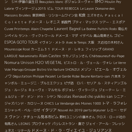
BMO
ン ＳＭ
伊藤の誕生日
Beaujolais blanc
ボジョレヌーヴォー
Moulin Pey
Labrie
ヴィンテージュ2015
ビム
TOUR REBECCA
Le Layon
Domaine des
和食
Maisons Brulées
東京神田・リショームワイン会
ミズキさん
Ｐａｓｃａｌ
ドメーヌ・レオニス
Ｃｏｌｅｔｔｅ
凱旋門
プティ・マックス
ツアー・エスポア
Laurent Bagnol
Cuvee Printemps
Alain Chapelle
La Boème
Puitchi Rodo
南仏モ
ンペイル
サント・ヴィクトワール
ドメーヌ・マダ
イザベル
高山南美さん
ゴビー
ESPOA GOTO TOUR
イヴォン・メトラ
Avec le Temps
大阪 大近社の木村さん
Mouressipe Rosé
カーエム３１
ドメーヌ・ド・レキュ
フィリップ
GRAND
Alain Castex
LARGUE
Nakaminato
サカノジュンさん
Châteauneuf-du-Pape
Nomura Unison
H2O VEGETAL
ビストロ・ル・ヴェール・ヴォレ
Le Verre
メゾン・ピエール・オヴェル
Vole
Marugo Groupe
Bistro Vin Nature SHONZUI
ノワ
Dégustation Philippe Pacalet
Le Garde Robe
Baune Kentaro-san
六本木
シ
ャンボル・ミュージニ・プルミエクリュ
ピザ店 ロバ・セリア
ル・スティアンゴル
ジュ・ルージュ
キューヴェ・マルセル
ボジョレ・ヴィラージュ
ジェーテー
レ・ミ
Nicolas Renaud
cho yukiko san
ュルジェ・デ・ドン・ドゥ・シヤン
シニア・
トマ・ラフォレ
ジャズバンド・カロリーヌ
CHICS
La Vendange des Moines 1988
イタリア
エシャッペ・ベル・ロゼ
Nouvel An 2019 party déjeuner
レミー・セデ
ヴァン・ナチュール見本市ビム
ス
野村ユニソンの藤木さん
クロス・ロード社の
有馬さん
LEONIS
プロヴォッケ
パリレストラン・奏で
ジェイ・アール・フレッシ
ドメーヌ・ド・ラ・ヴィエイユ・ジュリアンヌ
ュネス・リテール