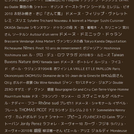
ピラン村
田崎真也さん
アブリウ
ラ・トランシェ
Le Pet
イーストライン
シードル
au Diable
築地の魚
シャトー・オゾンヌ
ミレジム・ビオ
ドメーヌ・フィリップ・ヴァレット
お好み焼き・きじ「さんて寛」
2018
レミ・スリエ
Sylvère Trichard Nouveau
A boire et a Manger
Sushi Cuisinier
OKADA Daisuke
シモンヌサン・ドゥランの母
天・地・葡萄木・人
カリニャン
宮川
ドメーヌ・ドミニック・ドゥラン
さん
ソーテルン
Autour d'un verre
Tokyo Kanda Dégustation
Brasserie Vendange
Alma Matert
ヴァンセンヌの森
Richeaume
Nîmes
Pinot
10 ans de remerciement
ボジャリアン
Hoshinoya
マラガ
Taiwan
ル・グロ・デュ・ロワ
Yoshimura san
2018年ラ・ルミーズ
Buvons Nature
BMO Yamada san
ドメーヌ・ボートレイ
ルージュ・フイユ・
ド・ポール・ウジェンヌ1994年
赤ワイン
LA VRILLE ET LE PAPILLON
Paris
BMO山田さん
Okonomiyaki OKOMUSU
Domaine de la St-Jean de la Gineste
QV.g
ボルドー夜景
Obi Wine Kenobull
ジャン・セバスチャン・ジョアン
Double
Bourgogne Grand Cru
ZERO
オザミ・デ・ヴァン 銀座
Ciel-Terre-Vigne-Homme
スヴィニャルグ
Pourriture Noble
ドヌ・フランソワ・サンメー・ロ
ベルナー
Rhône sud
ル・ナディー・フコー
ブレゼ11
ドメーヌ・シャモナール
イザベル・
THOMAS PICOT
フレール
アエラシオン
ミレジム２０１７
Sommelière Kenny
イヴ・カムドボルド
シャトー・プピーユ
サン・
シェナ
パリのビストロ
Calim
トーバン
Jordy Perez
ラフォレ・ヌーヴォー18
カーヴ・フジキ
ラパリュ・
銀座
ジョルディ
ヌーヴォー2018年
柳沼憲一さん
ピエール・アリエ
Mondeuse