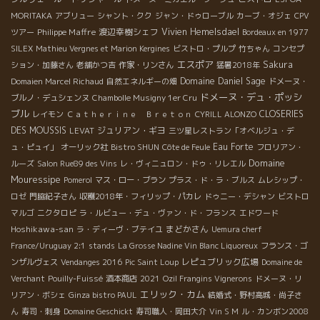
MORITAKA
アブリュー
シャント・クク
ジャン・ドゥローブル
カーブ・オジェ
CPV
Philippe Maffre
渡辺幸樹シェフ
Vivien Hemelsdael
ツアー
Bordeaux en 1977
SILEX
Mathieu Vergnes et Marion Kergines
ビストロ・プルプ
竹ちゃん
コンセプ
エスポア
Sakura
ション・加藤さん
老舗かつ吉
作家・リンさん
猛暑2018年
Domaine Daniel Sage
Domaien Marcel Richaud
自然エネルギーの畑
ドメーヌ・
ドメーヌ・デュ・ポッシ
ブルノ・デュシェンヌ
Chambolle Musigny 1er Cru
ブル
CLOSERIES
レイモン
Ｃａｔｈｅｒｉｎｅ Ｂｒｅｔｏｎ
CYRILL ALONZO
DES MOUSSIS
ジュリアン・ギヨ
LEVAT
三ツ星レストラン「オベルジュ・デ
Eau Forte
ュ・ピュイ」
オーリック社
Bistro SHUN
Côte de Feule
フロリアン・
Domaine
ルーズ
Salon Rue89 des Vins
レ・ヴィニュロン・ドゥ・リレエル
Mouressipe
Pomerol
マス・ロー・ブラン
プラス・ド・ラ・ブルス
ムレシップ・
ロゼ
門脇紀子さん
収穫2018年・フィリップ・パカレ
ドゥニー・デシャン
ビストロ
マルゴ
ニクタロピ
ラ・ルビュー・デュ・ヴァン・ド・フランス
エドワード
Hoshikawa-san
まどかさん
ラ・ディーヴ・ブテイユ
Uemura cherf
France/Uruguay 2:1
stands
La Grosse Nadine Vin Blanc Liquoreux
フランス・ゴ
レピュブリック広場
ンザルヴェス
Vendanges 2016
Pic Saint Loup
Domaine de
Verchant
Pouilly-Fuissé
酒本商店
2021
Ozil Frangins Vignerons
ドメーヌ・リ
エリック・カム
リアン・ボシェ
Ginza bistro PAUL
結婚式・野村高城・尚子さ
ん
寿司・刺身
Domaine Geschickt
寿司職人・岡田大介
Vin S M
ル・カンボン2008