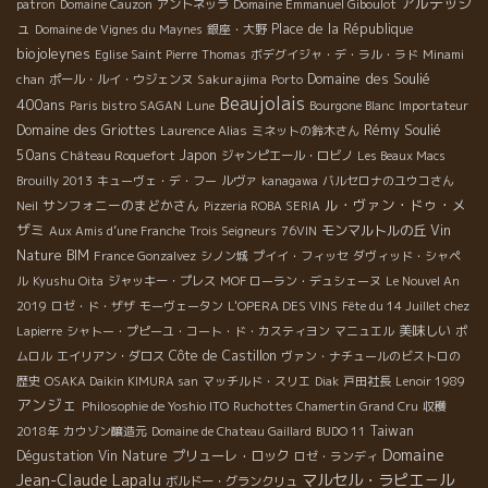
アルデッシ
patron
Domaine Cauzon
アントネッラ
Domaine Emmanuel Giboulot
ュ
Place de la République
Domaine de Vignes du Maynes
銀座・大野
biojoleynes
Eglise Saint Pierre
Thomas
ボデグイジャ・デ・ラル・ラド
Minami
Domaine des Soulié
Sakurajima
chan
ポール・ルイ・ウジェンヌ
Porto
Beaujolais
400ans
Paris bistro SAGAN
Lune
Bourgone Blanc
Importateur
Rémy Soulié
Domaine des Griottes
Laurence Alias
ミネットの鈴木さん
50ans
Japon
Château Roquefort
ジャンピエール・ロビノ
Les Beaux Macs
Brouilly 2013
キューヴェ・デ・フー
ルヴァ
kanagawa
バルセロナのユウコさん
ル・ヴァン・ドゥ・メ
サンフォニーのまどかさん
Neil
Pizzeria ROBA SERIA
ザミ
モンマルトルの丘
Vin
Aux Amis d’une Franche
Trois Seigneurs
76VIN
Nature BIM
France Gonzalvez
シノン城
プイイ・フィッセ
ダヴィッド・シャペ
ル
Kyushu Oita
ジャッキー・プレス
MOF ローラン・デュシェーヌ
Le Nouvel An
2019
ロゼ・ド・ザザ
モーヴェータン
L'OPERA DES VINS
Fête du 14 Juillet chez
美味しい
Lapierre
シャトー・プピーユ・コート・ド・カスティヨン
マニュエル
ポ
Côte de Castillon
ムロル
エイリアン・ダロス
ヴァン・ナチュールのビストロの
歴史
OSAKA Daikin KIMURA san
マッチルド・スリエ
Diak
戸田社長
Lenoir 1989
アンジェ
Philosophie de Yoshio ITO
Ruchottes Chamertin Grand Cru
収穫
Taiwan
2018年
カウゾン醸造元
Domaine de Chateau Gaillard
BUDO 11
Domaine
Dégustation Vin Nature
プリューレ・ロック
ロゼ・ランディ
Jean-Claude Lapalu
マルセル・ラピエ－ル
ボルドー・グランクリュ