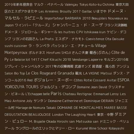
2019年新年昼食会
マルク・ぺナベール
Valençay
Tokyo Koto-ku Oshima
東京大田
ドメーヌ・
区のエスポアかまたや
Les Armières
Brouilly 2017
Gaillac
いまでや
マルセル・ラピエール
Importateur BARBARA
2018 Beaujolais Nouveaux au
シャンパーニュ・ド・スーザ
Japon
ワインバー「クルーズ」
フランス決勝戦
ドメーヌ・ジェローム・ギシャール
les huitres
CPV Ishikawa kun
ケビン・デコ
ンブ
リヨンの石田さん
La Prats
エスポア・ナカモト
Coexistence
Ota Daisuke
ラ・ランベラ
Village
sushi cuisinier
パッション・エ・ナチュール
Montpeyroux
葡呑(ぶのん)
Côte de
ボルドネス
Hirofumi SHOJI さんご夫妻
Py
2018 Vendange Lapierre
Le Balaise lot 1417
Chef Kikuchi
モルゴン2016年
ジブレイ・シャンベルタン
2017年の収穫情報
武道オンズ
居酒屋・風ら坊
アンジュ
Granada
Le Clos Rougeard
LA VIGNE
Salon Bio Top
観光
Matsui
ダンス・ア
ボジョレー・ヌーボー
ESPOA
ンコール2016
Red
Côtes Rotie
Cossard
Avital
YOROZUYA TOURS
ジョルジュ・デコンブ
Domaine Jean David
クリスチャ
Paris
ン・ビネール
L'Echappee belle
Chateau Restignac
Emmanuel Leroy
Les
Maù
Antoine Joly
サンタン
Domaine Catherine et Dominique DERAIN
ジャニエ
ール村
Mariage de Nomura Takaki
DOMAINE DE MONTCALMES
MAREE BASSE
ダミア
DEGUSTATION BEAUJOLOISE
London The Laughing Heart
東京・中野
ン・ビュロー
M. Bispalie
Okada Hiroshi san
Matsuoka san
ドミニック・べリュ
アール
ラングロールのエリックとマリー・ロー
Kurumé Wine School
Kobayashi