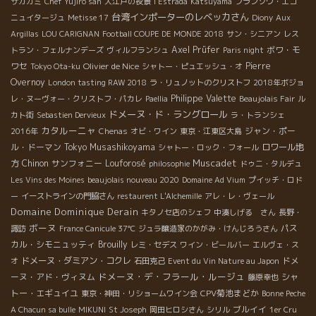
サカガミ
Chef Yujiro san
大江戸の夜景
l'Estrada
Katsuyama
フランソワ・エコ
台湾インポーターのレベッカさん
ニュイタージュ
Metisse 17
Diony
Aux
Argillas
LOU CARIGNAN
Football COUPE DE MONDE 2018
サン・シニアン
レス
Axel Prüfer
ボワ・モ
トラン・フェルナンデーズ
ヴィルフランシュ
Paris night
ワセ
Olivier de Nice
Pierre
Tokyo Ota-ku
シャトー・ピュエッシュ・オ
Overnoy
London tasting RAW 2018
ラ・リュノットのクリストフ
2018年ボジョ
Philippe Valette
レ・ヌーヴォー・クリストフ・パカレ
Paellia
Beaujolais Fair
ル
ドメーヌ・ド・ラングロール
カト街
Sebastien Dervieux
ラ・トランシェ
カタルーニャ
ジャン・ポー
2016年
Chenas
オビ・ワイン
東京・江東区大島
ル・ドーマン
Tokyo Musashikoyama
ロワール地
シャトー・ロック・フォール
Muscadet
方
Chinon
サンフォニー
Louforosé
philosophie
ドゥニ・タルデュ
Les Vins des Moines
beaujolais nouveau 2020
Domaine Ad Vium
プイッチ・ロド
ー
イーストラインの門脇さん
restaurent L'Alchemille
アレ・レ・ヴェール
Domaine Dominique Derain
キタノセ店のシェフ
中湊しげる さん
長野・
ボーヌ
パス
諏訪
France Canicule 37℃
ジュラ醸造家のかがみ・けんじろうさん
カル・シモニュッティ
Brouilly
レミ・セデス
ワイン・ビールバー
エルヴェ・ス
ドメーヌ・ダミアン・コクレ
ドメ
オ
石田克己
Event du Vin Nature au Japon
ドメーヌ・デ・フラール・ルージュ
ーヌ・アド・ヴィヌム
シャ
藤原幸也
トー・エギュイユ
CPV菊池まどか
東京・神田・リショームワイン会
Bonne Peche
ブルイイ
A Chacun sa bulle
MIKUNI
St Joseph
岡田ヒロシさん
シリル
1er Cru