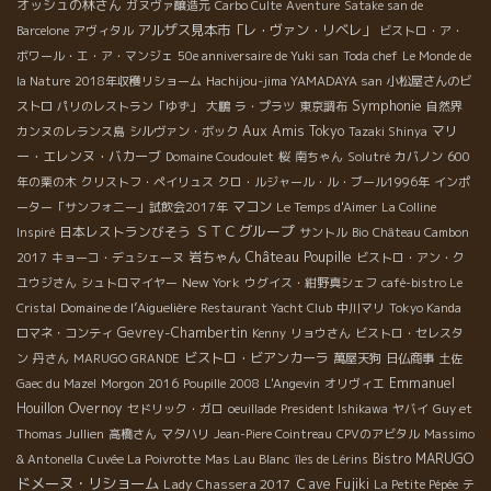
オッシュの林さん
ガヌヴァ醸造元
Carbo Culte
Aventure
Satake san de
アルザス見本市「レ・ヴァン・リベレ」
Barcelone
アヴィタル
ビストロ・ア・
ボワール・エ・ア・マンジェ
50e anniversaire de Yuki san
Toda chef
Le Monde de
la Nature
2018年収穫リショーム
Hachijou-jima YAMADAYA san
小松屋さんのビ
Symphonie
ストロ
パリのレストラン「ゆず」
大鵬
ラ・プラツ
東京調布
自然界
Aux Amis Tokyo
マリ
カンヌのレランス島
シルヴァン・ボック
Tazaki Shinya
ー・エレンヌ・バカーブ
Domaine Coudoulet
桜
南ちゃん
Solutré
カバノン
600
年の栗の木
クリストフ・ペイリュス
クロ・ルジャール・ル・ブール1996年
インポ
マコン
ーター「サンフォニー」試飲会2017年
Le Temps d'Aimer
La Colline
ＳＴＣグループ
日本レストランびそう
Inspiré
サントル
Bio
Château Cambon
Château Poupille
岩ちゃん
2017
キョーコ・デュシェーヌ
ビストロ・アン・ク
New York
ユウジさん
シュトロマイヤー
ウグイス・紺野真シェフ
café-bistro Le
Domaine de l’Aiguelière
Cristal
Restaurant Yacht Club
中川マリ
Tokyo Kanda
Gevrey-Chambertin
ロマネ・コンティ
Kenny
リョウさん
ビストロ・セレスタ
ビストロ・ビアンカーラ
ン
丹さん
MARUGO GRANDE
萬屋天狗
日仏商事
土佐
Emmanuel
Gaec du Mazel
Morgon 2016
Poupille 2008
L'Angevin
オリヴィエ
Houillon Overnoy
セドリック・ガロ
oeuillade
President Ishikawa
ヤバイ
Guy et
Thomas Jullien
高橋さん
マタハリ
Jean-Piere Cointreau
CPVのアビタル
Massimo
Bistro MARUGO
& Antonella
Cuvée La Poivrotte
Mas Lau Blanc
îles de Lérins
ドメーヌ・リショーム
Lady Chassera 2017
Ｃave Fujiki
La Petite Pépée
テ