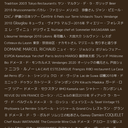
Tradition 2003
Tokyo Restaurants
サン・マルタン・デ・ラ・ガリッグ
Beier
2016
Bruissonnante
パカレ・ファミリー
メリメロ 宗像さん
ジャン・ピエール・
Centre
ロビノ
伊藤の日本ツアー
6 Pieds sur Terre
Ishibashi Tours
Vendange
Glouglou
ティエリー・フォレスチ
2018
キューヴェ・ヴォアラ
マルゴー2016年
エ
レ・ヴィニュ・ドリヴィエ
Nuitage
chef et Sommelier HASAGAWA san
Libourne
Vendange 2018 Léonis
寿司職人・大田大介
シルヴァン・レスポ
Coteaux du Layon
東京・世田谷区・ナカモトさん
マジエール
売り手と造り手
DOMAINE MARCEL RICHAUD
ニュイ・サン・ジョルジュ
ボジョレフェアー
Paris bistro MARGO
ESPOA Kamataya
Yve chef
藤原俊太郎
フレッド
Millésime
Bio
ドメーヌ・ド・モンカルメス
Vendanges 2020
オーリックの橋元さん
戸田シェ
ニコラ・ルノー
フ
LA CAVE ESTEZARGUE
François RIBO
restaurent La Casa
del Perro
ポン・ト・シャンジュ
クロ・ド・ヴージョ
Lac de Suwa
収穫2018年・ド
カトリーヌ・ジャンボン
ガード・ロ
ミニック・ドゥラン
CPV Kikuchi Madoka
ーブ
ツアー
ドメーヌ・セクスタン
シャトー・カンボン
BMO Kamata san
LA
REVUE DU VIN FRANCE
ローラン・バニョルの来日2018年
ディアック
ラ・カー
ヴ・ド・ベルヴィル
ドメーヌ・ラ・ロッシュ・ビュイシエール
Tavel Vintage 15
レストラン・グラン
Phylloxera
La Perrière
シルベール・トリシャール
Grand Cru
８
ドメーヌ・ド・ラ・ボルド
Damien COQUELET
ソムリエの松本さん
Gamay
Chef Kouki WATANABE
The Concorde Wine Club
ドメーヌ・アミロー
三ツ星レス