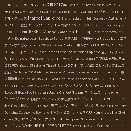
収穫2017年
ール・ド・ヴォルカン2014
C'est le Printemps 2016
シェフ・丈
Bistro Bar à vin UGUISU
Nagano Suwa
Repaire et Cartouche
ジャン・クロード
Marcel Lapierre
ジル・ダヴァス
Histoire du vin
Nuit Bordeaux
Autriche
サ
ヤニック・アミロ
ンピエール教会
自然派ワインショップ
Clos du Rouge Gorges
Importateur REBECCA
Mathieu Lapierre
Bazas viande
Miyamoto
アキ
Domaine Jean-Baptiste Senat
子さん
剣道八段・好村兼一
Huitres et blanc
エス
ポア・なかむら
canicule 2018
Château Gaillard
ポンポン・ロゼ
オン・メ・フェ・
ス・キル・トゥ・プレ
Restautrant Fernandaise
Marie Lapierre
息子のマリウス
Minervois
サロン
エリック
マス・ド・モンペール
2018年11月伊藤與志男の日本
Stéphane Tissot
の旅
思想
Yaoyu
サカガミグループ
地酒祭
ロセ・パンプルムス
旅行
Vendange 2018 Aligoté Derain et Altaber
Cuvée Le Jambon・Blanchard
東
Roots 66
京築地場外
Millésime Bio 2018
Renaissance des AOC
マニュエルさん
シルヴァン・リショーム
ル・クロ・ファンティンヌ
ワイン・リタ
Tanii-san
GAN chan
montagne
Tokyo Shibuya Koutarou san
Juste Ciel
マキシムス
Sainte Victoire
野崎ワインショップ
世を動かす人
ビストロ・ラ・レガラード
台
ラモンさん
野村ユニソン社長
北在住の加藤さん
LESTIGNAC
2017 Bulle à Zero
Rémy Soulié
Domaine Catherine Bernard
ジャン・ピエール・ビスパリ
Chef
ビュヴォン・ナチュール
Gwen
浜松
Beaujolais Nouveaux 2018
ブルゴーニ
DOMAINE PHILIPPE VALETTE
Kanako san
ュ・ブラン
KM31
ホップラ
ワイ