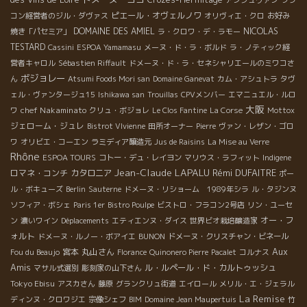
アンジュヴァン
フラ
ピエール・オヴェルノワ
コン経営者のジル・ダヴァス
オリヴィエ・クロ
お好み
DOMAINE DES AMIEL
NICOLAS
焼き「パセミア」
ラ・クロワ・デ・ラモー
TESTARD
Cassini
ESPOA Yamamasu
メーヌ・ド・ラ・ボルド
ラ・ノティック経
営者キャロル
Sébastien Riffault
ドメーヌ・ド・ラ・セネシャリエールのミワコさ
ボジョレー
ん
Atsumi Foods Mori san
Domaine Ganevat
カム・アシュトラ
タヴ
ェル・ヴァンタージュ15
Ishikawa san
Trouillas
CPVメンバー
エマニュエル・ルロ
大阪
chef Nakaminato
ワ
クリュ・ボジョレ
Le Clos Fantine
La Corse
Mottox
ジェローム・ジュレ
Bistrot VIvienne
田所オーナー
Pierre
ヴァン・レザン・ゴロ
ワ
オリビエ・コーエン
ラミディア醸造元
Jus de Raisins
La Mise au Verre
Rhône
ESPOA TOURS
コトー・デュ・レイヨン
マリウス・ラフィット
Indigene
Jean-Claude LAPALU
Rémi DUFAITRE
ロマネ・コンチ
カタロニア
ポー
ル・ボキューズ
Berlin
Sauterne
ドメーヌ・リショーム 1989年シラ
ル・タジンヌ
ソフィア・ボシェ
Paris 1er
Bistro Poulpe
ビストロ・フラコン2号店
リン・ユーセ
オー・フ
ン
濃いワイン
Déplacements
エティエンヌ・ダイス
世界ビオ栽培醸造家
ォルト
ドメーヌ・ルノー・ボアイエ
BUNON
ドメーヌ・クリスチャン・ビネール
Aux
宮本
丸山さん
Fou du Beaujo
Florance
Quinonero Pierre
Pacalet
コルナス
Amis
ル・ルペール・ド・カルトゥッシュ
マサル式選別
彫刻家の山下さん
Tokyo Ebisu
アスカさん
藤原
グランクリュ街道
エイロール
メリル・エ・ジェラル
La Remise
ディンヌ・クロワジエ
宗像シェフ
BIM
Domaine Jean Maupertuis
竹