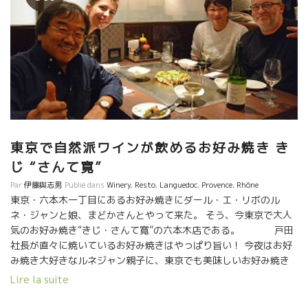
東京で自然派ワインが飲めるお好み焼き き
じ “さんて寛”
Par
伊藤與志男
Publié dans
Winery
,
Resto
,
Languedoc
,
Provence
,
Rhône
東京・六本木一丁目にあるお好み焼きにダール・エ・リボのル
ネ・ジャンと娘、まどかさんとやって来た。 そう、今東京で大人
気のお好み焼き“きじ・さんて寛”の六本木店である。 戸田
社長が直々に焼いているお好み焼きはやっぱり旨い！ 今夜はお好
み焼き大好きなルネジャン親子に、東京でも美味しいお好み焼き
があることを知らせようとやって来た。 ルネ・ジャンは、フラン
Lire la suite
スの自宅でも時々、自分でお好み焼きを作るほど好きな人。 きじ
のお好み焼きは大阪仕込。戸田社長が若い時に大阪で修業して、