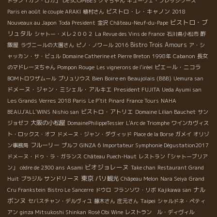
DESCOMBES
トラン「カン・ロカ」
クマちゃん
キューヴェ・プレッシウーズ
ビストロ・レ・キャノン
Paris en août
le couple ARAKI
植村さん
2018
ビストロ・ブ
Nouveaux au Japon
Toda President
金沢
Château-Neuf-du-Pape
リュタル
酢
シャトー・メレ２００２
La Revue des Vins de France
石川県小松市
飯屋
Bistro Trois Amours
ラヴニールの大園さん
ピノ・ノワール 2016
ア・シ
ャッカン・サ・ビュル
Domaine Catherine et Pierre Breton
1998年
Cabanon
長女
Pompon Rouge
ピエール・ニコラ
のマドレーヌちゃん
Les vignerons de l'iréel
Bien Boire en Beaujolais (BBB)
BOMトロワザムール
ブリュリウス
Uemura san
ドメーヌ・ジャン・ミシェル・アルキエ
President FUJITA
Ueda Ayumi san
Les Grands Verres 2018 Paris
Le P'tit Pinard
France Tours
NAHA
ビストロ・アトリエ
BEAUJ'ALL'WINS
Nishio san
Domaine Lilian Bauchet
サン
大阪の小松屋
ジョゼフ
DomainePhilippeTessier
L'Arc de Triomphe
ワインカヴィス
ト・ロックス・オフ
ドメーヌ・ジャン・ダヴィッド
Place de la Borse
ガメイ
オリゾ
フルーリー
ン事務局
プルフ
GINZA 6
Importateur Symphonie Dégustation2017
ドメーヌ・ドゥ・ラ・ガランス
Château Puech-Haut
レストラン「シャトーブリア
ビオジョレーヌ
ン」
cèdre de 2300 ans
Asami
Take chan
Restaurant Grand
東京
サンドリーヌ
パリ観光
Huit
ブラジル
Châpeau Melon
Nara Seiya
Grand
ナル
Cru Frankstein
Bistro Le Sancerre
ドウロ
フランソワ・リボ
Kajikawa san
ボンヌ
Taipei
セバスチャン・デルヴィユ
藤木さん
庄元さん
シャルドネ・ペティ
アン
ginza Mitsukoshi Shinkan
Rosé Obi Wine
レストラン ル・ディヴィル