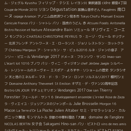
Kyushu
フィリップ・テシエ
cidre
ム・ジェグル
レイヨン川
東欧諸国
銀座4丁目
Dégustation
南ロ
リヨン
Coupe de Monde 2018
故勝山晋作さん
Faugères
ーヌ
Manuel
cepage Aramon
アノニム自然派ワイン見本市
Tokyo Chofu
Encore
Canicule France
パリ・シャトレ
パリ・国虎のうどん
赤
Atsumi Foods
Antonella
Alexandre Bain
オリヴィエ・コーエ
Bistro Passion et Nature
ソミュール
ン
モンブラン
CHATEAU CHRISTOPHE PEYRUS
ラ・ミーゾ・ヴェール
オリヴァ
ー
北浜フレンチ
アントワーヌ・エ・ローランス・ジョリ
レストラン・ヨットクラ
ブ
Château Margaux
ア・シャッカン・サ・ビュル2016
ルネ・ジャンの息子 ア
Vendange 2017
ンリー・ピエール
ドメーヌ・フランソワ・サンロ
Imao-san
L'écart lot 1016
ブノワ
パリ・ヴィニ・ヴィジオン
chef Jérôme Jaegle
シルベー
ル・トリシャールのヌーヴォー
エスポア・よろずや・リショームの歴史
タンタシオ
植村シェ
ン
天と地のエネルギー
マス・ド・ラ・フォン・ロンド
ソルスルリ2017
フ
Domaine Anthony Thevenet
St Emilion
オザミ・デ・ヴァン20周年記念
Vendanges 2017
Thierry
Bistro UN JOUR
マチュとマリオン
Ooe san
Forestier
L'irréel
フェールド・サン１６
Développement ensemble
Rose de Zaza
Julie Brosselin
ラ・ヴィエイユ・ジュリアンヌのジャンポール
Morgon 16
Julien Altaber
Macon
La Pioche
セミ・マセラッション・カル
La Terre d'Or
domaine de l'anglore
ボニック醸造
モンマルトル
京都の中華料理店「大鵬」
女子会
Sakagami Hino-san
NICOLAS BERTIN
パリ・ビストロ
vins de mes amis
シルヴェール・トリシャール
ビストロ
ドメーヌ・ミカエル・ブージュ
ESPOA