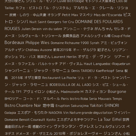
大分の俊さん
シリル・ル・モワン
Cuvée Bistrologie
モトクッス大阪本社
Clos de
マルセル・エ・クレール・リショ
Taillac
カフェ・ビストロ「ル・クリスタル」
ビス
ー
炭焼・しのり・中山夫妻
オランダ
Petit Max
マスぺリ
Mas de l'Escarida
トロ・シンバ
DOMAINE DES FOULARDS
Nuit Saint Georgers 1er Cru
ROUGES
がんちゃん
Julien Derain
vin du sabre
アントニー・テヴネ
セレネ・ド
メーヌ・シルヴェール・トリシャール
良質食品店
アメルシュヴィル畑
Coup d'folie
Bordeaux
Philippe Wies
Domaine Richaume 1998 Syrah
アミ・ビュヴォン
アルティザン
Château Ausone
新年2019年
オー・ザルジラ
紀子さん
リリアン・
Laurent Herlin
オザミ・デ・ヴァン ツアー
ボッシュ
マレ・バス
岩井さん
ド
Haut Languedoc-Roquebrun
メーヌ・ラファエル・バルトゥッチ
アド・ヴィヌム
シャンパーニュ・ジャック・ラセーニュ
Denis TARDIEU
Kaefferkopf
Sena
桜
シャンパー
島 2016年
オザミ東京
Restaurant La Pioche
リュ・ド・ラ・ペスト
ン・ジャック・ラセーニュ
BODEGUILLA DE AL LADO
シス・ピエ・シュール・
Bourgone
アヴェイロン
カスティヨン
テール
TF1
小松さん
Madmoiselle M
BMOツアー
コート・ド・マルペール
Paris bistro Roba Seria
Mauvais Temps
地中海
Bistro Chambre Noir
Yakitori SHINORI
Eruption Sakurajima
Galapia
エスポア・もりたか
NAGOYA Vin Nature grande dégustation
ワインバー
La Tour Eiffel
Domaine Benoit Courault
Kyoto
エスポアよろずやつツアー
世界
ヴァランタン・ヴァレス
遺産旧ボルドー街
感動のワイン
レフェルヴェソンス
ぺ
2018年・ボジョレヌーヴォー
ジュンさん
ネデス
ドメーヌ・デ・ザミエル
小松