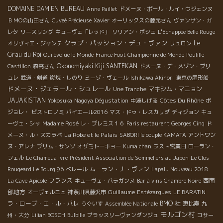
DOMAINE DAMIEN BUREAU
Anne Paillet
ドメーヌ・ポール・ルイ・ウジェンヌ
ＢＭОの山田さん
Cuveé Précieuse
Xavier
オーリックスの藤元さん
ヴァンサン・ガ
レタ
リースリング
キューヴェ「レッド」
リリアン・ボシェ
L'Echappée Belle Rouge
クラブ・パッション・デュ・ヴァン
Le
オリヴィエ・ジャンテ
リュロン
Grau du Roi
Qui évolue le Monde
France Foot Championne de Monde
Poulille
Okonomiyaki Kiji SANTEKAN
Castillon
森高さん
ドメーヌ・デ・メゾン・ブリ
ュレ
武道・剣道
炭焼・しのり
ミーゾ・ヴェール
Ishikawa Akinori
東京の屋形船
ドメーヌ・ジェラール・シュレール
マキシム・マニョン
Une Tranche
JAJAKISTAN
Côtes Du Rhône
Yokosuka
Nagoya Dégustation
中湊しげる
ボ
ジョレ・
ビストロノミ
バイエール2016
マス・ドゥ・レスカリダ
ディジョン
キュ
ーヴェ・シャ
Madame Rosé
レ・プレミス１６
Paris restaurent Georges Cinq
ド
La Robe et le Palais
メーヌ・ル・スカラベ
SABORI le couple KAMATA
アントワン
ヌ・アレナ
プリム・サンソ
オザミトーキョー
Kuma chan
ラスト営業日
ローラン・
フェル
Le Chameua Ivre
Président Association de Sommeliers au Japon
Le Clos
ムーラン・ナ・ヴァン
Rougeard Le Bourg 96
ベレール
Lapalu Nouveau 2018
フランス
西南
La Cave Apicole
キューヴェ・バラガンヌ
Bar à vins Chambre Noire
部地方
Guillaume
オーヴェルニュ
神奈川県藤沢市
Estézargues
LE BARATIN
ラ・ローブ・エ・ル・パレ
BMO 社
うぐいす
Assemblée Nationale
恵比寿
九
モルゴン村
州・大分
Lilian BOSCH
Bulbille
ブラッスリーヴァンダンジュ
コサー