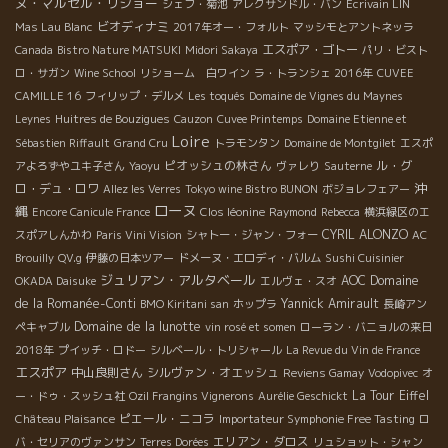
ヌ・マルセル・リショー
シェフ・菊池
アレクサンドル・バン
Ecrivain LIN
ビオディナミ
Mas Lau Blanc
2017年オー・フォルト
マッシモとアントネッラ
エスポア・ゴトー
Canada
Bistro Nature MATSUKI
Midori Sakaya
パリ・ビスト
ロ・サガン
Wine School
リショーム 白ワイン
ラ・トランシェ 2016年
CUVEE
CAMILLE 16
フィリップ・デルメ
Les toqués
Domaine de Vignes du Maynes
Leynes
Huitres de Bouzigues
Cauzon
Cuvee Printemps
Domaine Etienne et
Loire
Sébastien Riffault
Grand Cru
トラモンタン
Domaine de Montgilet
エスポ
ピオッシュの林さん
ル・グ
アよろずやユキ子さん
Yaoyu
ヴァレり
Sauterne
沖
ロ・デュ・ロワ
Allez les Verres
Tokyo wine Bistro BUNON
ボジョレフェアー
ローヌ
縄
Encore Canicule France
Clos léonine
Raymond
Rebecca
横浜緑区のエ
CYRIL ALONZO
スポアしんかわ
Paris Vini Vision
シャトー・ジャン・フォー
AC
Brouilly
QV.g
伊藤の日本ツアー
ドメーヌ・エロディ・バルム
Sushi Cuisinier
ジュリアン・アルタベール
AOC
Domaine
OKADA Daisuke
エルヴェ・スオ
de la Romanée-Conti
Yannick Amirault
BMO Kiritani san
ホップラ
長崎アン
Domaine de la lunotte
ペキャブル
vin rosé et somen
ローラン・バニョルの来日
2018年
プイッチ・ロドー
シルベール・トリシャール
La Revue du Vin de France
エスポア
中山良則さん
シルヴァン・オエッシュ
Reviens Gamay
Vodopivec
オ
La Tour Eiffel
ー・ドゥ・スッシュ社
Ozil Frangins Vignerons
Aurélie Geschickt
ピエール・ニコラ
Château Plaisance
Importateur Symphonie Free Tasting
ロ
エリアン・ダロス
バ・セリアのヴァンサン
Terres Dorées
リュショット・シャン