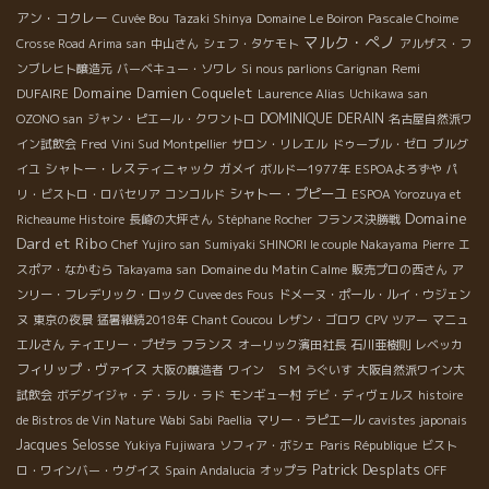
アン・コクレー
Cuvée Bou
Tazaki Shinya
Domaine Le Boiron
Pascale Choime
マルク・ぺノ
Crosse Road Arima san
中山さん
シェフ・タケモト
アルザス・フ
Remi
ンブレヒト醸造元
バーベキュー・ソワレ
Si nous parlions Carignan
Domaine Damien Coquelet
DUFAIRE
Laurence Alias
Uchikawa san
DOMINIQUE DERAIN
OZONO san
ジャン・ピエール・クワントロ
名古屋自然派ワ
イン試飲会
Fred
Vini Sud Montpellier
サロン・リレエル
ドゥーブル・ゼロ
ブルグ
シャトー・レスティニャック
イユ
ガメイ
ボルドー1977年
ESPOAよろずや
パ
シャトー・プピーユ
リ・ビストロ・ロバセリア
コンコルド
ESPOA Yorozuya et
Domaine
Richeaume Histoire
長崎の大坪さん
Stéphane Rocher
フランス決勝戦
Dard et Ribo
Chef Yujiro san
Sumiyaki SHINORI le couple Nakayama
Pierre
エ
Domaine du Matin Calme
スポア・なかむら
Takayama san
販売プロの西さん
ア
ンリー・フレデリック・ロック
Cuvee des Fous
ドメーヌ・ポール・ルイ・ウジェン
ヌ
東京の夜景
猛暑継続2018年
Chant Coucou
レザン・ゴロワ
CPV ツアー
マニュ
フランス
エルさん
ティエリー・プゼラ
オーリック濱田社長
石川亜樹則
レベッカ
フィリップ・ヴァイス
大阪の醸造者
ワイン ＳＭ
うぐいす
大阪自然派ワイン大
試飲会
ボデグイジャ・デ・ラル・ラド
モンギュー村
デビ・ディヴェルス
histoire
de Bistros de Vin Nature
Wabi Sabi
Paellia
マリー・ラピエール
cavistes japonais
Jacques Selosse
Yukiya Fujiwara
ソフィア・ボシェ
Paris République
ビスト
Patrick Desplats
ロ・ワインバー・ウグイス
Spain Andalucia
オップラ
OFF