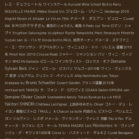
レミ・デュフェートル
ワインスクール
Kurumé Wine School
Bistro Paris
ジェローム・ソリーニ
NOUVELLE MAIRIE
Médoc Grand Vin
Vendange 2018
ドメーヌ・ダミアン・ビュロー
Aligoté Derain et Altaber
Le Vin en Tête
Cuveé
ＢＭＯのマサ子さん
WA
東京のリョウさん
湘南
6 Pieds sur Terre
ロマン・シャ
プイ
Eruption Sakurajima
sculpteur Ryota Yamashita
Marc Penavayre
Minette
Suzuki san
ル・バトセ
Ginza bistro PAUL
田所オーナー
ドメーヌ・ステファニ
ー・エ・ヴァンサン・デブベルタン
レ・ヴィニュロン・ドゥ・リレエル
猛暑2018
年
Pinot Noir 2016
Crosse Road
シャトー・シャンション
パリ・ヴィニ・ヴィジ
Domaine
オン
BMO Mr.Kamata
ピエール
ワインカヴィスト・ロックス・オフ
Sylvain Bock
ジャン・ピエール・ビスパリ
マルゴー2016年
ワイン・ヴェンスカ
ブ
哲学
ジルアザム
クリストフ・ペイリュス
Alliq Hashimoto san
Tokyo
Bruno Schueller
Arakawa-ku
Covert Garden
フランス猛暑2018年
restaurant TAIHOU
ラ・フォン・ド・ロりヴィエ
OSAKA Daikin KIMURA san
Domaine Olivier Cousin
Sommelière Kenny
Tokyo Bunkyo ku
LA MISE
Yakitori SHINORI
Château Lestignac
上田あゆみさん
Olivar
コトー・デュ・レ
イヨン
銀座ビストロ「PAUL」
A Chacun sa bulle
内田さん
ビストロ・ペシェミニ
ヨン
シルヴァン・レスポ
ドメール・ヴァランタン・ヴァレス
京都
Pas à Pas
マル
Les Pénitentes
ティーヌ・ラフォレ
ミス・テール
TERRA MADRE
ラ・ヴァンダ
ンジュ・デ・モワンヌ1988年
Corse
レ・バスティード・ダルキエ
Cuvée Baragane