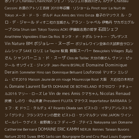
赤ワイン
Château Chainchon
シェフ・ソムリエの長谷川さん
ルヴァ
Chateau
Cassini
お酒のアトリエ吉祥
2018年収穫・リショーム
Pinot noir
La Nuit de
ル・ク
Tokyo
メーヌ・ド・ラ・ボルド
Aux Amis des Vins Ginza
息子のマリウス
ロ・デ・ジャール
アラン・シャペル
ディオニ社の玉城さん
伊勢丹
サカガミグル
石田シェフ
ープ
Oita Shun san
Tokyo Toyosu AOKI
伊藤與志男の哲学
Anathème
Vignobles Elian Da Ros
キンタ・ド・ナポル
シャトー・プレザンス
ボジョレー・ヌーボー
Vin Nature BIM
ボジョレワイン全体の大試飲会サロン
桜島
質販スーパー
丸山
ムレシップ
SAKE
ロリエ
Le Tagine
Beaujolais Villages
シャンパーニュ・ド・スーザ
さん
Clos de Taillac
大分の俊さん
ヴァン・ピッ
Domaine Dominique
クール
オリヴィエ・ジャンテ
Jean-Pierre BISPALIE
Derain
Louforosé
Sommelier Hino san
Dominique Belluard
マリオン
ミレジ
ム・ビオ2019
Maison Jaune de vin rouge
Mouressipe Rosé
大阪 大近社の木村さ
Domaine Laurent Barth
ん
DOMAINE DE BOTHELAND
オクセロワ・ナチュー
Le Vin de mes Amis
Nicolas Renaud
ル2016
マリー・ローズ
クマちゃん
President FUJITA
炭焼・しのり・中山夫妻
マテウス
Importateur BARBARA
シ
ェフ・丈
ドゥニ・タルデュ
47 Ricards Okada san
ビストロ・イタリアンレストラ
ン「グシテ」
フランスワインの歴史
ビストロ・サンマルタン
VINI JAPON
ワイン・
Domaine
ビールバー
ウグイス・紺野真シェフ
ディーヴ・ブテイユ
Nakayama san
DOMAINE ERIC KAMM
Catherine Bernard
NERJA
Rennes
Taiwan Buvons
Bourgogne Grand Cru
Paul Louis Eugene
Nature 2018
Suwa
BMO Saito san