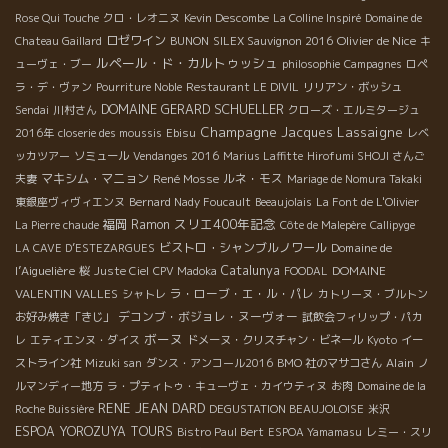
Rose Qui Touche
クロ・レオニヌ
Kevin Descombe
La Colline Inspiré
Domaine de
ロゼワイン
Olivier de Nice
Chateau Gaillard
BUNON
SILEX Sauvignon 2016
キ
ルペール・ド・カルトゥッシュ
ューヴェ・ブー
philosophie
Campagnes
ロペ
ラ・デ・ヴァン
Pourriture Noble
Restaurant LE DIVIL
リリアン・ボッシュ
DOMAINE GERARD SCHUELLER
Sendai
川村さん
クローズ・エルミタージュ
Champagne Jacques Lassaigne
2016年
closerie des moussis
Ebisu
レベ
ッカツアー
ソミュール
Vendanges 2016
Marius Laffitte
Hirofumi SHOJI さんご
マキシム・マニョン
René Mosse
ルネ・モス
夫妻
Mariage de Nomura Takaki
東銀座ヴィヴィエンヌ
Bernard Nady Foucault
Beeaujolais
La Font de L'Olivier
スリエ400年記念
福岡
Ramon
La Pierre chaude
Côte de Malepère
Callipyge
ビストロ・シャンブルノワール
Domaine de
LA CAVE D’ESTEZARGUES
l’Aiguelière
Catalunya
DOMAINE
桜
Juste Ciel
CPV Madoka
FOODAL
VALENTIN VALLES
ラ・ローブ・エ・ル・パレ
シャトレ
カトリーヌ・ブルトン
デコンブ・ボジョレ・ヌーヴォー
お好み焼き「きじ」
試飲会フィリップ・パカ
ボーヌ
レ
エティエンヌ・ダイス
ドメーヌ・クリスチャン・ビネール
Kyoto
イー
Alain
ストライン社
Mizuki san
ダンス・アンコール2016
BMO 社のマサコさん
ノ
ルマンディー地方
ラ・プティトゥ・キューヴェ・カイウティヌ
お肉
Domaine de la
RENE JEAN DARD
Roche Buissière
DEGUSTATION BEAUJOLOISE
米沢
ESPOA YOROZUYA TOURS
Bistro Paul Bert
ESPOA Yamamasu
レミー・スリ