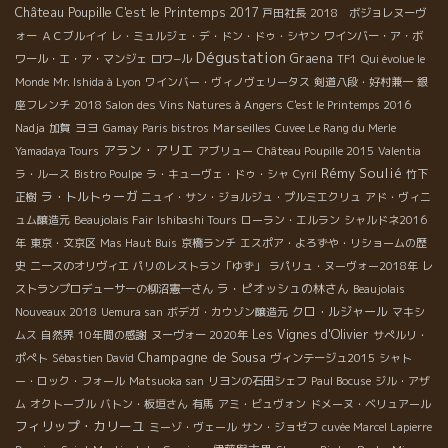
Château Poupille
C'est le Printemps 2017
戸田社長
2018 ボジョレヌーヴ
ォー
ＡＣブルイイ
レ・ミュルジェ・デ・ドン・ドゥ・シヤン
ワインバー・ア・ボ
Dégustation
Graena
ワール・エ・ア・マンジェ
ロワ−ル
TF1
Qui évolue le
Monde
Mr. Ishida à Lyon
ワインバー・ヴィノヴェリータス
剣道八段・好村兼一
銀
座フレンチ
2018 Salon des Vins Natures à Angers
C'est le Printemps 2016
ヨヨ
Marseilles
Nadja
加賀
Gamay
Paris bistros
Cuvee Le Rang du Merle
アラン・アリエ
Yamadaya Tours
アブリュー
Château Poupille 2015
Valentia
Rémy Soulié
ラ・ルース
Bistro Poulpe
ラ・キューヴェ・ドゥ・シャ
Cyril
竹下
ラ・トルトゥーガ
正樹
ニュイ・サン・ジョルジュ・プルミエクリュ
アド・ヴィニ
ュム醸造元
Beaujolais Fair
Ishibashi Tours
ローラン・エルラン
シャルドネ2016
年
東京・文京区
Mas Haut Buis
京橋ランチ
エスポア・よろずや・リショームの歴
史
ニースのオリヴィエ
パリのレストラン「ゆず」
ラパリュ・ヌーヴォー2018年
レ
ラ・ピオッシュの林さん
ストランプロデューサーの柳沼憲一さん
Beaujolais
クロ・ルジャール
Nouveaux 2018
Uemura san
ボデガ・カウゾン醸造元
マキシ
Les Vignes d'Olivier
ムス
自然界
10年間の感謝
ヌーヴォー 2020年
サぺルリ・
Champagne de Sousa
ポぺト
Sébastien David
ヴィンテージュ2015
シャト
ー・ロック・フォール
Matsuoka san
リヨンの石田シェフ
Paul Bocuse
ジル・アザ
ム
オクトーブル
バトン・板垣さん
有馬
アミ・ビュヴォン
ドメーヌ・ベリュアール
フィリップ・カリーユ
ミーゾ・ヴェール
サン・ジョゼフ
cuvée Marcel Lapierre