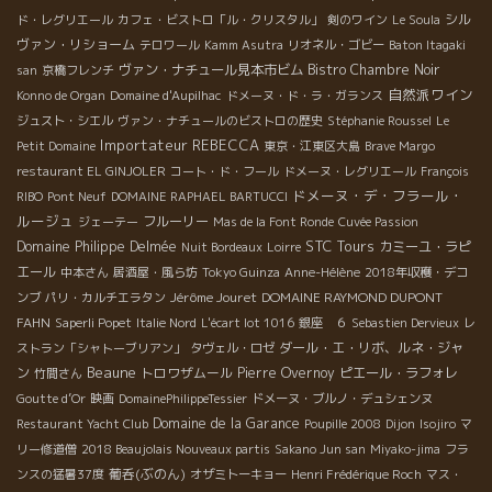
シル
ド・レグリエール
カフェ・ビストロ「ル・クリスタル」
剣のワイン
Le Soula
ヴァン・リショーム
テロワール
Kamm Asutra
リオネル・ゴビー
Baton Itagaki
ヴァン・ナチュール見本市ビム
Bistro Chambre Noir
san
京橋フレンチ
自然派ワイン
Konno de Organ
Domaine d'Aupilhac
ドメーヌ・ド・ラ・ガランス
ジュスト・シエル
ヴァン・ナチュールのビストロの歴史
Stéphanie Roussel
Le
Importateur REBECCA
Petit Domaine
東京・江東区大島
Brave Margo
restaurant EL GINJOLER
コート・ド・フール
ドメーヌ・レグリエール
François
ドメーヌ・デ・フラール・
RIBO
Pont Neuf
DOMAINE RAPHAEL BARTUCCI
ルージュ
フルーリー
ジェーテー
Mas de la Font Ronde
Cuvée Passion
STC Tours
Domaine Philippe Delmée
カミーユ・ラピ
Nuit Bordeaux
Loirre
エール
中本さん
居酒屋・風ら坊
Tokyo Guinza
Anne-Hélène
2018年収穫・デコ
Jérôme Jouret
DOMAINE RAYMOND DUPONT
ンブ
パリ・カルチエラタン
FAHN
Saperli Popet
Italie Nord
L'écart lot 1016
銀座 ６
Sebastien Dervieux
レ
ダール・エ・リボ、ルネ・ジャ
ストラン「シャトーブリアン」
タヴェル・ロゼ
Beaune
ン
トロワザムール
Pierre Overnoy
ピエール・ラフォレ
竹間さん
Goutte d’Or
映画
DomainePhilippeTessier
ドメーヌ・ブルノ・デュシェンヌ
Domaine de la Garance
Restaurant Yacht Club
Poupille 2008
Dijon
Isojiro
マ
リー修道僧
2018 Beaujolais Nouveaux partis
Sakano Jun san
Miyako-jima
フラ
葡呑(ぶのん)
ンスの猛暑37度
オザミトーキョー
Henri Frédérique Roch
マス・