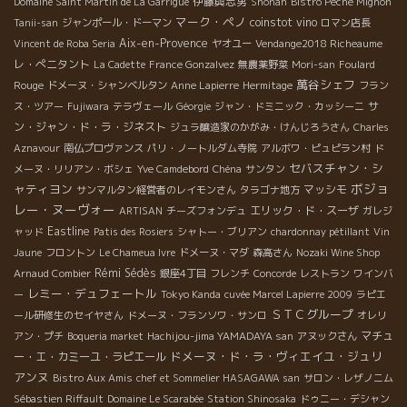
伊藤與志男
Domaine Saint Martin de La Garrigue
Shonan
Bistro Peche Mignon
マーク・ペノ
coinstot vino
Tanii-san
ジャンポール・ドーマン
ロマン店長
Aix-en-Provence
Vincent de Roba Seria
ヤオユー
Vendange2018 Richeaume
レ・ぺニタント
La Cadette
France Gonzalvez
無農薬野菜
Mori-san
Foulard
萬谷シェフ
Rouge
ドメーヌ・シャンベルタン
Anne Lapierre
Hermitage
フラン
サ
ス・ツアー
Fujiwara
テラヴェール
Géorgie
ジャン・ドミニック・カッシーニ
ン・ジャン・ド・ラ・ジネスト
ジュラ醸造家のかがみ・けんじろうさん
Charles
Aznavour
南仏プロヴァンス
パリ・ノートルダム寺院
アルボワ・ピュピラン村
ド
セバスチャン・シ
メーヌ・リリアン・ボシェ
Yve Camdebord
Chéna
サンタン
ボジョ
ャティヨン
マッシモ
サンマルタン経営者のレイモンさん
タラゴナ地方
レー・ヌーヴォー
エリック・ド・スーザ
ARTISAN
チーズフォンデュ
ガレジ
Eastline
ャッド
Patis des Rosiers
シャトー・ブリアン
chardonnay pétillant
Vin
Jaune
フロントン
Le Chameua Ivre
ドメーヌ・マダ
森高さん
Nozaki Wine Shop
Rémi Sédès
Arnaud Combier
銀座4丁目
フレンチ
Concorde
レストラン
ワインバ
レミー・デュフェートル
ー
Tokyo Kanda
cuvée Marcel Lapierre 2009
ラピエ
ＳＴＣグループ
ール研修生のセイヤさん
ドメーヌ・フランソワ・サンロ
オレリ
マチュ
アン・プチ
Boqueria market
Hachijou-jima YAMADAYA san
アヌックさん
ドメーヌ・ド・ラ・ヴィエイユ・ジュリ
ー・エ・カミーユ・ラピエール
アンヌ
Bistro Aux Amis
chef et Sommelier HASAGAWA san
サロン・レザノニム
Sébastien Riffault
Domaine Le Scarabée
Station Shinosaka
ドゥニー・デシャン