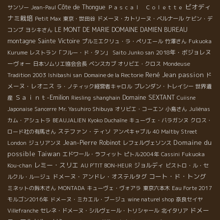
ビオディ
Côte de Thongue
サンソー
Jean-Paul
Ｐａｓｃａｌ Ｃｏｌｅｔｔｅ
ナミ栽培
Petit Max
東京・世田谷
ドメーヌ・カトリーヌ・ベルナール
ケビン・デ
LE MONT DE MARIE
DOMAINE DAMIEN BUREAU
コンブ
ヨシキさん
montagne Sainte Victoire
プルミエクリュ・ラ・ペリエール
竹澤さん
Fukuoka
2018年・ボジョレヌ
Kurume
レストラン「フルー・ド・タン」
Saito Junko san
ーヴォー
日本ソムリエ協会会長
ベンスカブ
オリビエ・クロス
Mondeuse
René Jean
passion
ド
Tradition 2003
Ishibashi san
Domaine de la Rectorie
メーヌ・レオニス
ラ・ノティック経営者キャロル
ブレンダン・トレイシー
世界遺
Ｓａｉｎｔ-Emilion
Domaine SEXTANT
産
Riesling
shanghain
Cuiisne
Japonaise
Sancerre
Mr. Yasuhiro Shibuya
オリビエ・コーエン
小島さん
Juliénas
カム・アシュトラ
BEAUJALIEN
Kyoko Duchaîne
キューヴェ・バラガンヌ
クロス・
ステファン・ティソ
ロード社の有馬さん
アンペキャブル
40 Maltby Street
Domaine du
Jean-Pierre Robinot
London
ジュリアンヌ
レフェルヴェソンス
possible
Taiwan
エドワール・ラフィット
ピトル2004年
Cassini
Fukuoka
レミー・スリエ
ジョルディ
Kou-chan
AU P'TIT BON-HEUR
ビストロ・ル・セ
コート・ド・トング
ドメーヌ・アンドレ・オステルタグ
ルクル・ルージュ
ミネットの鈴木さん
MONTADA
キューヴェ・ヴォアラ
東京六本木
Eau Forte 2017
モルゴン2016年
ドメーヌ・ミカエル・ブージュ
wine naturel shop
奈良セイヤ
ドメー
Villefranche
セレネ・ドメーヌ・シルヴェール・トリシャール
北イタリア