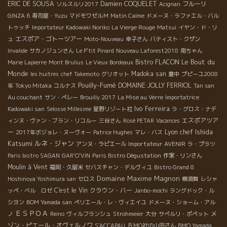
ERIC DE SOUSA
Damien COQUELET
フルーリ
ソルスルリ2017
Acignan
GINZA 6
寿司屋・Yuzu
マドモワゼルＭ
Matin Calme
ドメーヌ・ラファエル・バル
トゥッチ
Importateur Kadowaki Noriko
La Vierge Rouge
Matsui
イヤン・ド・リ
エスポア・ゴトーツアー
ュ
Moto-Nouveau
幸子さん
バティスト・クザン
Invalide
サカノジュンさん
Le P'tit Pinard
Nouveau Laforest2018
南ちゃん
Le Bout du
Bistro FLACON
Marie Lapierre
Mont Brulius
Le Vieux Bordeaux
Monde
Madoka san
les huitres
chef Takemoto
グリオット
豊中
プピーユ2008
Pouilly-Fumé
DOMAINE JOLLY FERRIOL
年
Tokyo Mitaka
コルナス
Tan san
Au couchant
サン・ペレー
Brouilly 2017
La Mise au Verre
Importatrice
Ivo Ferreira
Kadowaki san
Selosse Millesime
星野リゾート社
ラ・グロス・ナデ
エスポアツア
ィンヌ・ヴァン・ブラン・リコルー
三谷さん
Rosé PETAR
Vacances
Lyon chef Ishida
ー
2017年ボジョレ・ヌーヴォー
Patrice Hughes
マレ・バス
Katsumi
ルネ・ジャン
Importateur AVENIR
アンヌ・ラピエール
ラ・プラツ
Paris bistro SAGAN
GAR'O'VIN
Paris Bistro Dégustation
作家・リンさん
Moulin à Vent
福岡・久留米
セバスチャン・デルヴィユ
Bistro Grand 8
Domaine Maxime Magnon
Hoshinoya Yoshimura san
セロス
横須賀
レシャ
C'est le Vin
クラウン・バー
ッペ・ベル ロゼ
Janbo-mochi
ラングドック・ル
シヨン
BOM Yamada san
ペリエール・レ・ヴィエイユ
ドメーヌ・ショーム・アル
ＥＳＰＯＡ
メ
ノ
Reino
ヴィルフランシュ
Strohmeier
大分
サぺルリ・ポペット
ゾン・ピエール・オヴェルノワ
S'ACCAPAU
ＢＭО社の山田さん
BMO Yamada