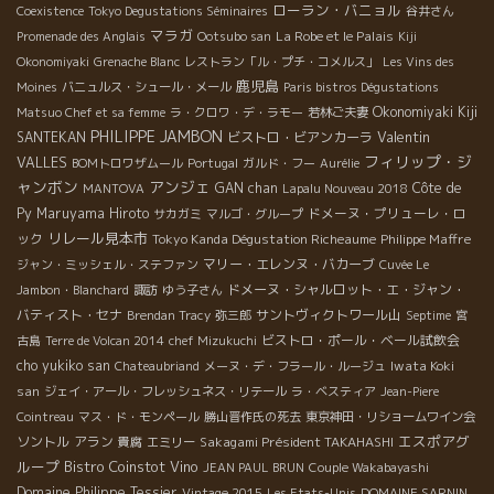
ローラン・バニョル
Coexistence
Tokyo Degustations Séminaires
谷井さん
マラガ
La Robe et le Palais
Promenade des Anglais
Ootsubo san
Kiji
Okonomiyaki
Grenache Blanc
レストラン「ル・プチ・コメルス」
Les Vins des
鹿児島
Moines
バニュルス・シュール・メール
Paris bistros Dégustations
Okonomiyaki Kiji
Matsuo Chef et sa femme
ラ・クロワ・デ・ラモー
若林ご夫妻
PHILIPPE JAMBON
Valentin
SANTEKAN
ビストロ・ビアンカーラ
フィリップ・ジ
VALLES
BOMトロワザムール
Portugal
ガルド・フー
Aurélie
ャンボン
アンジェ
GAN chan
Côte de
MANTOVA
Lapalu Nouveau 2018
Py
Maruyama Hiroto
ドメーヌ・プリューレ・ロ
サカガミ
マルゴ・グループ
リレール見本市
ック
Tokyo Kanda Dégustation Richeaume
Philippe Maffre
マリー・エレンヌ・バカーブ
ジャン・ミッシェル・ステファン
Cuvée Le
ドメーヌ・シャルロット・エ・ジャン・
Jambon・Blanchard
諏訪
ゆう子さん
バティスト・セナ
サントヴィクトワール山
Brendan Tracy
弥三郎
Septime
宮
ビストロ・ポール・ベール試飲会
古島
Terre de Volcan 2014
chef Mizukuchi
cho yukiko san
Iwata Koki
Chateaubriand
メーヌ・デ・フラール・ルージュ
san
ジェイ・アール・フレッシュネス・リテール
ラ・ベスティア
Jean-Piere
Cointreau
マス・ド・モンペール
勝山晋作氏の死去
東京神田・リショームワイン会
エスポアグ
ソントル
アラン
Sakagami Président TAKAHASHI
貴腐
エミリー
ループ
Bistro Coinstot Vino
JEAN PAUL BRUN
Couple Wakabayashi
Domaine Philippe Tessier
Vintage 2015
Les Etats-Unis
DOMAINE SARNIN