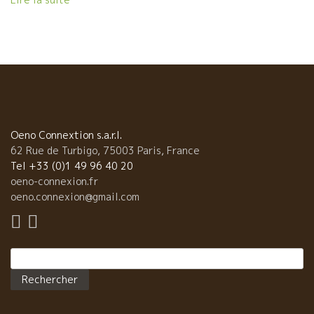
インのファンに。 今夜はMarc Pesnotさんと３人でやって来
た。 こんなワイン達がありました。 フィリップ・ジャンボンのア
レ・レ・ヴェール Allez les Verres!!! 明日、日本にやって
来るラングドック地方のEscarpoletteエスカルポレット醸造の
Ivo Ferreiraイヴォ・フェレラのワインもありました。 あさ、
イヴォIvoファンの皆さん！！来週、Julieと一緒に、日本にやっ
て来ますよ
Oeno Connextion s.a.r.l.
62 Rue de Turbigo, 75003 Paris, France
Tel +33 (0)1 49 96 40 20
oeno-connexion.fr
oeno.connexion@gmail.com
Rechercher :