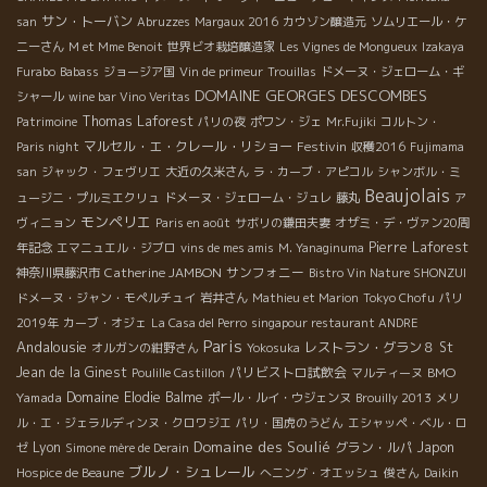
サン・トーバン
san
Abruzzes
Margaux 2016
カウゾン醸造元
ソムリエール・ケ
ニーさん
M et Mme Benoit
世界ビオ栽培醸造家
Les Vignes de Mongueux
Izakaya
Furabo
Babass
ジョージア国
Vin de primeur
Trouillas
ドメーヌ・ジェローム・ギ
DOMAINE GEORGES DESCOMBES
シャール
wine bar Vino Veritas
Thomas Laforest
Patrimoine
パリの夜
ポワン・ジェ
Mr.Fujiki
コルトン・
マルセル・エ・クレール・リショー
Festivin
Paris night
収穫2016
Fujimama
san
ジャック・フェヴリエ
大近の久米さん
ラ・カーブ・アピコル
シャンボル・ミ
Beaujolais
ュージニ・プルミエクリュ
ドメーヌ・ジェローム・ジュレ
藤丸
ア
モンペリエ
ヴィニョン
Paris en août
サボリの鎌田夫妻
オザミ・デ・ヴァン20周
Pierre Laforest
年記念
エマニュエル・ジブロ
vins de mes amis
M. Yanaginuma
Catherine JAMBON
サンフォニー
神奈川県藤沢市
Bistro Vin Nature SHONZUI
ドメーヌ・ジャン・モペルチュイ
岩井さん
Mathieu et Marion
Tokyo Chofu
パリ
2019年
カーブ・オジェ
La Casa del Perro
singapour restaurant ANDRE
Paris
Andalousie
レストラン・グラン８
St
オルガンの紺野さん
Yokosuka
Jean de la Ginest
パリビストロ試飲会
BMO
Poulille Castillon
マルティーヌ
Yamada
Domaine Elodie Balme
ポール・ルイ・ウジェンヌ
Brouilly 2013
メリ
ル・エ・ジェラルディンヌ・クロワジエ
パリ・国虎のうどん
エシャッペ・ベル・ロ
Domaine des Soulié
Lyon
グラン・ルパ
Japon
ゼ
Simone mère de Derain
ブルノ・シュレール
Hospice de Beaune
へニング・オエッシュ
俊さん
Daikin