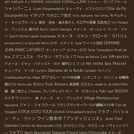
vin nature
A L’HOMME SAUVAGE
ESPOAしんかわ
シャトー・ロックフォール
シャンパーニュ
Côte du Py
Suido Edogawabashi
キューヴェ・ビストロロジ
Escarpolette
イタリア
カタロニア地方
Vins natures
Yan Drieu
モペルチュ
イ・ネイルプラージュ
東京・渋谷・高太郎さん
大江戸の夜景
石田克己
Vin Picoeur
ル・ブリュエル
南大沢
Nuits Saint-Georges
ドメーヌ・ボートレイ
クード・フォ
ドメーヌ・ジャン・クロード・ラパリュ
Guillaume
リ
Saint Michel
Camel
DOMAINE
restaurent La Casa del Perro
ロゼ・メティス
Julie
ワイン小売店
JEAN-MARC LAFOREST
オーストリア
ルフォーロゼ
Sena
Torocadero
Pinell de
Les Affranchis
エマニュエル・ウイヨン・オヴェルノワ
Brai
Pour de Raisin
植村シェフ
Bois Moisset
ドメーヌ・ジャン・バティスト・セナ
LE PRE VERRE
Domaine de la Borde
キューヴェ・ティボ
Lurons
Catalan
カバノン
ボジョレー
Châteauneuf-du-Pape
2018年収穫・レオニス
レ・ロシニョ
収穫時
Bistro Trois Amours
期2018
Nishi san
銘酒祭
大江さん
made in JAJAKISTAN
Yuki san
BISSOH
鏡 健二郎さん
Chenas
フレンチレストラン・ラ・ピヨッシュ
Village Montpeyroux
カナダ
ワインバー・俊
ドメーヌ・オー・ブリュガス
ジャン・フォワラール
Aguyana
フランスサッカーワールド優勝2018年
Clos de
クラブ・パッショ
ESPOA GOTO TOUR
Vougeot
OSAKA Shinsaibashi bistro
ワイン見本市「アンディジェンヌ」
ン・デュ・ヴァン
Jean-Paul
Daumen
Corton les Bressandes
OSE
2018ミレジム・ラピエール
イヴェントツア
シャブリ
ー
Denis Deschamps
Domaine Prieuré Saint Christophe
ドメーヌ・