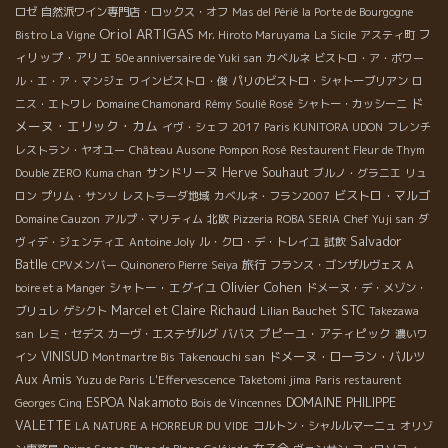
ロゼ
自然派ワイン専門店・ロックス・オフ
Mas del Périé
la Porte de Bourgogne
Oriol ARTIGAS
フ
Bistro La Vigne
Mr. Hiroto Maruyama
La Sicile
アスティ町
ィリップ・アリエ
50e anniversaire de Yuki san
カベルネ
ビストロ・ア・ボワー
ル・エ・ア・マンジェ
ワインビストロ・俊
パリのビストロ・シャトーブリアン
ロ
ド
ニス・エトワレ
Domaine Chamonard
Rémy Soulié Rosé
シャトー・カッシーニ
メーヌ・エリック・カム
イヴ・シェフ
2017
Paris KUNITORA UDON
フレンチ
レストラン・ヤオユー
Château Ausone
Pompon Rosé
Restaurent Fleur de Thym
サンドリーヌ
Herve Souhaut
Double ZERO
Kuma chan
ブルノ・グラニエ
リュ
ビストロ・マルゴ
ロン
プリム・サンソ
レストラーダ地域
カベルネ・フラン2007
Domaine Cauzon
アルプ・マリティム
北欧
Pizzeria ROBA SERIA
Chef Yuji san
ダ
Salvador
ヴィデ・ジェンティエ
Antoine Joly
ル・クロ・デ・トレイユ
試飲
Batlle
旅行
CPVメンバー
Quinonero Pierre
Seiya
フランス・ゴンザルヴェス
A
Olivier Cohen
シャトー・エグイユ
boire et a Manger
ドメーヌ・デ・メゾン・
STC
Marcel et Claire Richaud
ブリュレ
ゲシクト
Lilian Bauchet
Takezawa
プピーユ・アティピック
san
レミ・セデス
カーヴ・エステザルグ
ババス
濃いワ
VINISUD
Takenouchi san
ドメーヌ・ローラン・バルツ
イン
Montmartre Bis
Aux Amis
Yuzu de Paris
L'Effervescence
Taketomi jima
Paris restaurent
ESPOA Nakamoto
DOMAINE PHILIPPE
Georges Cinq
Bois de Vincennes
VALETTE
LA NATURE A HORREUR DU VIDE
コルトン・シャルルマーニュ
オリゾ