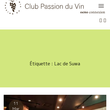
Skip
to
content
Étiquette :
Lac de Suwa
11
Mar