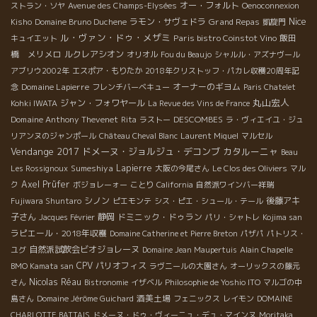
オー・フォルト
ストラン・ソヤ
Avenue des Champs-Elysées
Oenoconnexion
Nice
ラモン・サヴェドラ
Grand Repas
Kisho
Domaine Bruno Duchene
凱旋門
ル・ヴァン・ドゥ・メザミ
Paris bistro Coinstot Vino
飯田
キュイエット
橋 メリメロ
ルクレアシオン
オリオル
Fou du Beaujo
シャルル・アズナヴール
アブリウ2002年
エスポア・もりたか
2018年クリストッフ・パカレ収穫20周年記
Domaine Lapierre
オーナーのギヨム
念
フレンチバーベキュー
Paris Chatelet
丸山宏人
ジャン・フォワヤール
Kohki IWATA
La Revue des Vins de France
Domaine Anthony Thevenet
DESCOMBES
Rita
ラストー
ラ・ヴィエイユ・ジュ
リアンヌのジャンポール
Château Cheval Blanc
Laurent Miquel
マルセル
Vendange 2017
ドメーヌ・ジョルジュ・デコンブ
カタルーニャ
Beau
Sumeshiya
Lapierre
Les Rossignoux
大阪の今尾さん
Le Clos des Oliviers
マル
Axel Prüfer
ク
ボジョレーォー
ことり
California
自然派ワインバー祥瑞
シノン
後藤アキ
Fujiwara Shuntaro
ピエモンテ
シス・ピエ・シュール・テール
子さん
静岡
ドミニック・ドゥラン
Jacques Février
パリ・シャトレ
Kojima san
ラピエール・2018年収穫
Domaine Catherine et Pierre Breton
パザパ
パトリス・
自然派試飲会ビオジョレーヌ
ユグ
Domaine Jean Maupertuis
Alain Chapelle
CPV パリオフィス
BMO Kamata san
ラヴニールの大園さん
オーリックスの藤元
Nicolas Réau
さん
Bistronomie
イザベル
Philosophie de Yoshio ITO
マルゴの中
酒美土場
島さん
Domaine Jérôme Guichard
フェニックス
レイモン
DOMAINE
CHARLOTTE BATTAIS
ドメーヌ・ドゥ・ヴィーニュ・デュ・マインヌ
Moritaka