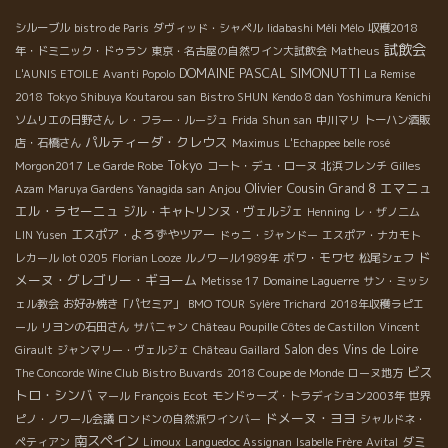
シルーブル
bistro de Paris
ダヴィッド・シャペル
Iidabashi Méli Mélo
収穫2018
試飲会
年・ドミニック・ドゥラン
東京・名古屋の自然ワイン大試飲会
Matheus
DOMAINE PASCAL SIMONUTTI
L'AUNIS ETOILE
Avanti Popolo
La Remise
2018
Tokyo Shibuya Koutarou san
Bistro SHUN
Kendo 8 dan Yoshimura Kenichi
ソムリエの日野さん
レ・フラー・ルージュ
Frida
Shun san
中川マリ
トーハン酒販
パルティーダ・クレウス
店・石橋さん
Maximus
L'Echappee belle rosé
Tokyo
Morgon2017
Le Garde Robe
コート・デュ・ローヌ
北浜フレンチ
Gilles
Olivier Cousin
エマニュ
Anjou
Grand 8
Azam
Maruya Gardens Yanagida san
エル・ラセーニュ
ジル・キャトリンヌ・ヴェルジェ
Henning
レ・ザノ二ム
エスポア・よろずやツアー
LIN Yusen
ドゥニ・ジャンドー
エスポア・ナカモト
ド
ボワ・モワセ
レカール lot 0205
Florian Looze
ルノワール1989年
松尾シェフ
メーヌ・グレゴリー・ギヨーム
Metisse 17
Domaine Laguerre
サン・ミッシ
ェル教会
お好み焼き「パセミア」
BMO TOUR
Sylère Trichard
2018年収穫ラピエ
ール
リヨンの石田さん
サバニャン
Château Poupille Côtes de Castillon
Vincent
Salon des Vins de Loire
Girault
ジャンマリー・ヴェルジェ
Château Gaillard
ビス
The Concorde Wine Club
Bistro Buvards
2018 Coupe de Monde
ローヌ地方
トロ・シンバ
マール
François Ecot
モンドゥーズ・トラディション2003年
世界
ドメーヌ・ヨヨ
ピノ・ノワール会議
ロンドンの自然派ワインバー
シャルドネ・
南スペイン
ダミ
ペティアン
Limoux
Languedoc Assignan
Isabelle Frère
Avital