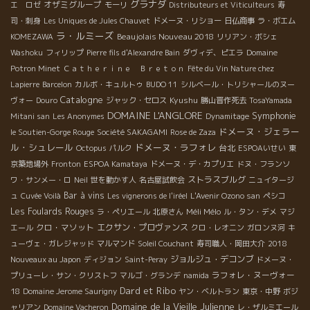
グラナダ
オザミグループ
エ ロゼ
モーリ
Distributeurs et Viticulteurs
寿
司・刺身
Les Uniques de Jules Chauvet
ドメーヌ・リショー
日仏商事
ラ・ボエム
ラ・ルミーズ
Beaujolais Nouveau 2018
KOMEZAWA
リリアン・ボシェ
Washoku
フィリップ
Pierre fils d'Alexandre Bain
ダヴィデ、ピエラ
Domaine
Potron Minet
Ｃａｔｈｅｒｉｎｅ Ｂｒｅｔｏｎ
Fête du Vin Nature chez
Lapierre
Barcelon
カルボ・キュルトゥ
BUDO 11
シルベール・トリシャールのヌー
Catalogne
Kyushu
ヴォー
Douro
ジャック・セロス
勝山晋作死去
TosaYamada
DOMAINE L'ANGLORE
Symphonie
Mitani san
Les Anonymes
Dynamitage
ドメーヌ・ジェラー
le Soutien-Gorge Rouge
Société SAKAGAMI
Rose de Zaza
ル・シュレール
ドメーヌ・ラフォレ
台北
Octopus
パルク
ESPOAいせい
東
京築地場外
Fronton
ESPOA Kamataya
ドメーヌ・デ・カプリエ
ドヌ・フランソ
ストラスブルグ
ワ・サンメー・ロ
Neil
世を動かす人
名古屋試飲会
ニュイタージ
Bar à vins
ュ
Cuvée Voilà
Les vignerons de l'iréel
L'Avenir Ozono san
ペシコ
Les Foulards Rouges
Méli Mélo
ラ・ペリエール
北原さん
ル・タン・デメ
マジ
クロ・マソット
エクサン・プロヴァンス
エール
クロ・レオニン
ガロンヌ河
キ
ューヴェ・ガレジャッド
マルマンド
Soleil Couchant
寿司職人・岡田大介
2018
ジョルジュ・デコンブ
Nouveaux au Japon
ディジョン
Saint-Peray
ドメーヌ・
ラフォレ・ヌーヴォー
プリューレ・サン・クリストフ
マルゴ・グランデ
namida
Dard et Ribo
18
Domaine Jerome Saurigny
ヤン・ベルトラン
東京・中野
ボジ
Domaine de la Vieille Julienne
ャリアン
Domaine Vacheron
レ・ザルミエール