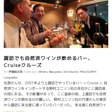
諏訪でも自然派ワインが飲めるバー、
Cruiseクルーズ
Par
伊藤與志男
Publié dans
Winery
,
Beaujolais
,
Distributor
,
PHILOSOPHY
,
Languedoc
北原さんが、2001年より上諏訪でやっているバー » Cruise ». 自
然派ワインをインポートする野村ユニソン社の本社がここ諏訪湖
の街にある。 その影響があって、ここ温泉の街、上諏訪でも自然
派ワインが飲めるのが嬉しい。 野村ユニソン社の竹澤さんが東京
から諏訪に来る度に通っていたバーだった。 来る度に自然派ワイ
ンを持ち込んで北原さんと飲んでいる内に、北原さんも自然派ワ
Lire la suite