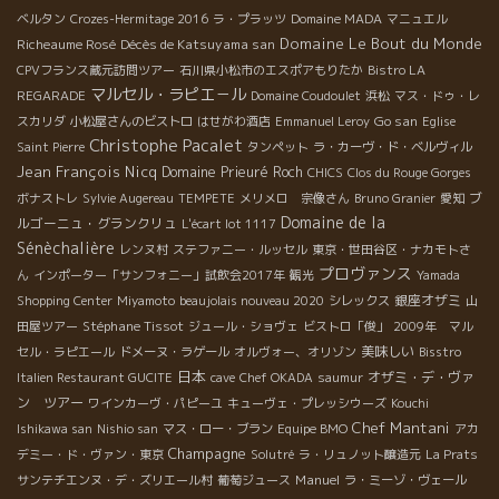
ベルタン
Crozes-Hermitage 2016
ラ・プラッツ
Domaine MADA
マニュエル
Domaine Le Bout du Monde
Richeaume Rosé
Décès de Katsuyama san
CPVフランス蔵元訪問ツアー
石川県小松市のエスポアもりたか
Bistro LA
マルセル・ラピエ－ル
REGARADE
Domaine Coudoulet
浜松
マス・ドゥ・レ
Go san
スカリダ
小松屋さんのビストロ
はせがわ酒店
Emmanuel Leroy
Eglise
Christophe Pacalet
Saint Pierre
タンペット
ラ・カーヴ・ド・ベルヴィル
Jean François Nicq
Domaine Prieuré Roch
CHICS
Clos du Rouge Gorges
ブ
ボナストレ
Sylvie Augereau
TEMPETE
メリメロ 宗像さん
Bruno Granier
愛知
Domaine de la
ルゴーニュ・グランクリュ
L'écart lot 1117
Sénèchalière
レンヌ村
ステファニー・ルッセル
東京・世田谷区・ナカモトさ
プロヴァンス
ん
インポーター「サンフォニー」試飲会2017年
観光
Yamada
銀座オザミ
Shopping Center
Miyamoto
beaujolais nouveau 2020
シレックス
山
Stéphane Tissot
田屋ツアー
ジュール・ショヴェ
ビストロ「俊」
2009年 マル
美味しい
セル・ラピエール
ドメーヌ・ラゲール
オルヴォー、オリゾン
Bisstro
日本
オザミ・デ・ヴァ
Italien Restaurant GUCITE
cave
Chef OKADA
saumur
ン ツアー
ワインカーヴ・パピーユ
キューヴェ・プレッシウーズ
Kouchi
Chef Mantani
Ishikawa san
Nishio san
マス・ロー・ブラン
Equipe BMO
アカ
Champagne
デミー・ド・ヴァン・東京
Solutré
ラ・リュノット醸造元
La Prats
Manuel
サンテチエンヌ・デ・ズリエール村
葡萄ジュース
ラ・ミーゾ・ヴェール