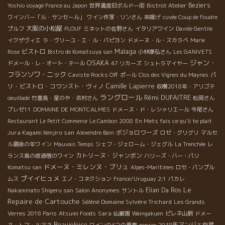
Beziers
Yoshio voyage France au Japon
世界遺産旧ボルドー街
Bistrot Atelier
ワインバー「ル・サンセール」
ワイン作家・リンさん
串揚げ
cuvée Coup de Foudre
大阪の小松屋
プルフ
PLOUF
ミネットの佐野さん
イタリアワイン
Davide Gentile
イクザヴィエ
ラ・ヴリーユ・エ・ル・パピヨン
ドメーヌ・ル・スカラベ
Marie
Malaga
ビストロ
Rose
Bistro de Komatsuya san
小林康弘さん
Les GANIVETS
OSAKA
ジャン・
ドメール・レ・オート・テール
47 リカーズ
シュトラマイヤー
フランソワ・ニック
パ
Caviste Rocks Off
ポール
Clos des Vignes du Maynes
リ・ビストロ・コワンスト・ヴィノ
Camille Lapierre
収穫2018年・アリゴテ
ラングロール
Rémi DUFAITRE
oeuillade
竹富島・星のや・吉村さん
松岡さん
ブレゼ11
DOMAINE DE MONTCALMES
ドメーヌ・ド・レシャリエール
今尾さん
Restaurant Le Petit Commerce
Le Cambon 2008
En Mets fais ce qu'il te plait
Jura Kagami Kenjiro san
ボジョロワーズ
Alexendre Bain
ロゼ・グリグリ
マルセ
ル最後の年ワイン
Mauvais Temps
シェフ・ジェローム・ジェグル
La Trenchée
レ
カトリーヌ・ジャンボン
ランス島の修道僧のワイン
ハリーズ・バー・パリ
ドメーヌ・ミレンヌ・ブリュ
Komatsu san
Alpes-Maritimes
ロセ・パンプル
プイイヒュメ
ムス
エノ・コネクション
France/Uruguay 2:1
パカレ
Le
Elian Da Ros
Nakaminato Shigeru san
Salon Anonymes
サントル
Repaire de Cartouche
Séléné Domaine Sylvère Trichard
Les Grands
Sara
Verres 2018 Paris
Atsumi Foods
仙巌園
Waingakuen
ピレネ山脈
ドメー
Beaujoloise
2018年アンジェ自然
ヌ・トマ・ルアネ
ワインの4つの要素
pensee