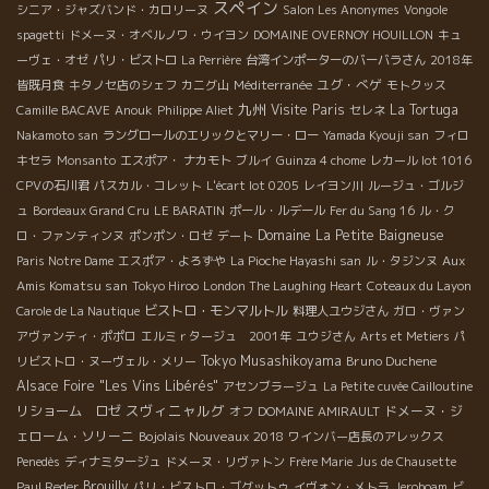
スペイン
シニア・ジャズバンド・カロリーヌ
Salon Les Anonymes
Vongole
spagetti
ドメーヌ・オベルノワ・ウイヨン
DOMAINE OVERNOY HOUILLON
キュ
ーヴェ・オゼ
パリ・ビストロ
La Perrière
台湾インポーターのバーバラさん
2018年
ユグ・べゲ
皆既月食
キタノセ店のシェフ
カニグ山
Méditerranée
モトクッス
九州
Visite Paris
La Tortuga
Camille BACAVE
Anouk
Philippe Aliet
セレネ
Nakamoto san
ラングロールのエリックとマリー・ロー
Yamada Kyouji san
フィロ
キセラ
Monsanto
エスポア・ ナカモト
ブルイ
Guinza 4 chome
レカール lot 1016
CPVの石川君
パスカル・コレット
L'écart lot 0205
レイヨン川
ルージュ・ゴルジ
ュ
Bordeaux Grand Cru
LE BARATIN
ポール・ルデール
Fer du Sang 16
ル・ク
Domaine La Petite Baigneuse
ロ・ファンティンヌ
ポンポン・ロゼ
デート
Aux
Paris Notre Dame
エスポア・よろずや
La Pioche Hayashi san
ル・タジンヌ
Amis Komatsu san
Tokyo Hiroo
London The Laughing Heart
Coteaux du Layon
ビストロ・モンマルトル
Carole de La Nautique
料理人ユウジさん
ガロ・ヴァン
アヴァンティ・ポポロ
エルミｒタージュ 2001年
ユウジさん
Arts et Metiers
パ
Tokyo Musashikoyama
Bruno Duchene
リビストロ・ヌーヴェル・メリー
Alsace Foire "Les Vins Libérés"
アセンブラージュ
La Petite cuvée Cailloutine
スヴィニャルグ
リショーム ロゼ
ドメーヌ・ジ
オフ
DOMAINE AMIRAULT
ェローム・ソリーニ
Bojolais Nouveaux 2018
ワインバー店長のアレックス
Penedès
ディナミタージュ
ドメーヌ・リヴァトン
Frère Marie
Jus de Chausette
Brouilly
Paul Reder
パリ・ビストロ・ゴグットゥ
イヴォン・メトラ
Jeroboam
ビ