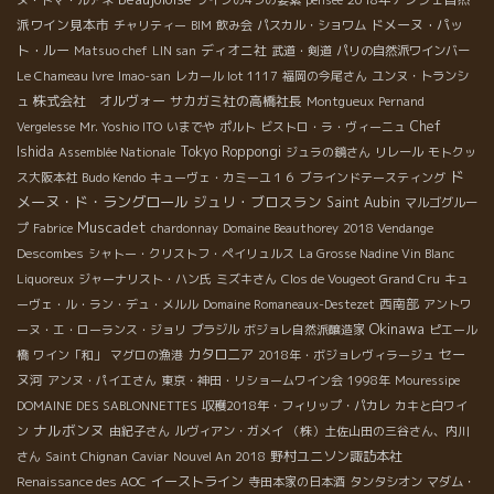
派ワイン見本市
ドメーヌ・パッ
チャリティー
BIM
飲み会
パスカル・ショワム
ト・ルー
ディオニ社
Matsuo chef
LIN san
武道・剣道
パリの自然派ワインバー
Le Chameau Ivre
Imao-san
レカール lot 1117
福岡の今尾さん
ユンヌ・トランシ
株式会社 オルヴォー
サカガミ社の高橋社長
ュ
Montgueux
Pernand
Chef
Vergelesse
Mr. Yoshio ITO
いまでや
ポルト
ビストロ・ラ・ヴィーニュ
Ishida
Tokyo Roppongi
Assemblée Nationale
ジュラの鏡さん
リレール
モトクッ
ド
ス大阪本社
Budo Kendo
キューヴェ・カミーユ１６
ブラインドテースティング
メーヌ・ド・ラングロール
ジュリ・ブロスラン
Saint Aubin
マルゴグルー
Muscadet
プ
Fabrice
chardonnay
Domaine Beauthorey
2018 Vendange
Descombes
シャトー・クリストフ・ペイリュルス
La Grosse Nadine Vin Blanc
Liquoreux
ジャーナリスト・ハン氏
ミズキさん
Clos de Vougeot Grand Cru
キュ
西南部
ーヴェ・ル・ラン・デュ・メルル
Domaine Romaneaux-Destezet
アントワ
Okinawa
ーヌ・エ・ローランス・ジョリ
ブラジル
ボジョレ自然派醸造家
ピエール
カタロニア
セー
橋
ワイン「和」
マグロの漁港
2018年・ボジョレヴィラージュ
ヌ河
アンヌ・パイエさん
東京・神田・リショームワイン会
1998年
Mouressipe
DOMAINE DES SABLONNETTES
収穫2018年・フィリップ・パカレ
カキと白ワイ
ナルボンヌ
ン
由紀子さん
ルヴィアン・ガメイ
（株）土佐山田の三谷さん、内川
野村ユニソン諏訪本社
さん
Saint Chignan
Caviar
Nouvel An 2018
イーストライン
Renaissance des AOC
寺田本家の日本酒
タンタシオン
マダム・