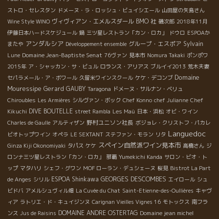
ストロ・セレスタン
ドメーヌ・ラ・ロッシュ・ビュイシエール
山田屋の矢島さん
ヴィヴィアン・エメルスダール
BMO 社
Wine Style WINO
磯次郎
2018年11月
伊藤日本ハードスケジュール
鍋
三ツ星レストラン「カン・ロカ」
ドウロ
ESPOAか
アンダルシア
グループ・エスポア
Sylvain
またや
Développement ensemble
Domaine Jean-Baptiste Senat
Lune
76ヴァン
見本市
Nomura Takaki
ポンポワ
2015年
ア・シャッカン・サ・ビュル
ロランス・アリアス
ブルイイ2013
荒木夫妻
Domaine
セパラメール・ア・ボワール
久留米ワインスクール
ケケ・デコンブ
Mouressipe
Gerard GAUBY
Taragona
ドメーヌ・サルナン・ベリュ
Chiroubles
Les Armières
シルヴァン・ボック
Chef Konno
chef Julianne
Chef
DIVE BOUTELLE
Kikuchi
street Rambla
Les Maù
日本・浜松
オビ・ワイン
野村ユニソン社長
Charles de Gaulle
アルティザン
ボジョレ・クリストフ・パカレ
Languedoc
ビオトップワイン
オペラ
LE SEXTANT
ステファン・モラン
リタ
スペイン自然派ワイン見本市
Ginza Kiji Okonomiyaki
タパス
ケケ
高橋さん
ジ
ロンナ三ツ星レストラン「カン・ロカ」
那覇
Yumekichi Kanda
サロン・ビオ・ト
ップ
マタハリ
シェフ・グワン
MOF ローラン・デュシェーヌ
桜見
Bistrot La Part
ESPOA Shinkawa
GEORGES DESCOMBES
de Anges
シリル
エイロール
シュ
ビドバ
アメルシュヴィル畑
La Cuvée du Chat
Saint-Etienne-des-Oullières
キャヴ
ィア
ラトリエ・ド・キュイジンヌ
Carignan Vieilles Vignes 16
モトックス
南フラ
DOMAINE ANDRE OSTERTAG
Domaine jean michel
ンス
Jus de Raisins