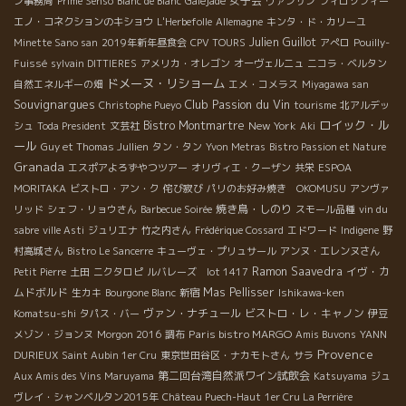
女子会
ン事務局
Prime Senso
Blanc de Blanc
Galéjade
ヴァンサン
フィロソフィー
エノ・コネクションのキショウ
L'Herbefolle
Allemagne
キンタ・ド・カリーユ
Julien Guillot
Minette Sano san
2019年新年昼食会
CPV TOURS
アぺロ
Pouilly-
Fuissé
sylvain DITTIERES
アメリカ・オレゴン
オーヴェルニュ
ニコラ・ベルタン
ドメーヌ・リショーム
自然エネルギーの畑
エメ・コメラス
Miyagawa san
Souvignargues
Club Passion du Vin
Christophe Pueyo
tourisme
北アルデッ
ロイック・ル
Bistro Montmartre
New York
シュ
Toda President
文芸社
Aki
ール
Guy et Thomas Jullien
タン・タン
Yvon Metras
Bistro Passion et Nature
Granada
エスポアよろずやつツアー
オリヴィエ・クーザン
共栄
ESPOA
MORITAKA
ビストロ・アン・ク
侘び寂び
パリのお好み焼き OKOMUSU
アンヴァ
焼き鳥・しのり
リッド
シェフ・リョウさん
Barbecue Soirée
スモール品種
vin du
sabre
ville Asti
ジュリエナ
竹之内さん
Frédérique Cossard
エドワード
Indigene
野
村高城さん
Bistro Le Sancerre
キューヴェ・プリュサール
アンヌ・エレンヌさん
Ramon Saavedra
イヴ・カ
Petit Pierre
土田
ニクタロピ
ルバレーズ lot 1417
ムドボルド
Mas Pellisser
生カキ
Bourgone Blanc
新宿
Ishikawa-ken
ヴァン・ナチュール
ビストロ・レ・キャノン
Komatsu-shi
タパス・バー
伊豆
Paris bistro MARGO
メゾン・ジョンヌ
Morgon 2016
調布
Amis Buvons
YANN
Provence
DURIEUX
Saint Aubin 1er Cru
東京世田谷区・ナカモトさん
サラ
第二回台湾自然派ワイン試飲会
Aux Amis des Vins Maruyama
Katsuyama
ジュ
ヴレイ・シャンベルタン2015年
Château Puech-Haut
1er Cru La Perrière