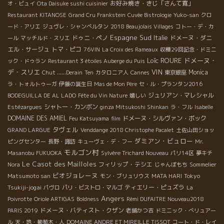
お好み焼き・きじ「さんて寛」
オ・ビュイ
Ota Daisuke sushi cuisinier
Restaurant KITANOSE
Grand Cru Frankstein
Cuvée Bistrologie
Yuko-san
クロ
ード・アリエ
ジュヴレ・シャンべルタン
2018 Beaujolais Villages
コトー・デ・カ
Espagne Sud
ドゥニ・ペノ
Italie
ドメーヌ・ダニ
ール
マッチルド・スリエ
エル・サージュ
トマ・ピコ
76VIN
La Croix des Rameaux
収穫29回記念・ドミニ
Loïc ROURE
ドメーヌ・
ック・ドゥラン
Restaurant 3 étoiles Auberge du Puis
デ・スリエ
VIN
Monica
Chut ......Derain
Ten
カタロニア人
Cannes
東京銀座
ラ・トォルトゥーガ
伊藤の誕生日
Mas de Mon Père
セ・ル・プランタン2016
ジュリアン・マレシャル
BODEGUILLA DE AL LADO
Fête du Vin Nature
嬉しい
シャトー・カンボン
Estézargues
ginza Mitsukoshi Shinkan
ラ・フル
Isabelle
DOMAINE DES AMIEL
ドメーヌ・シルヴァン・ボック
Feu Katsuyama
film
タヴェル
GRAND LARGUE
Venddange 2018 Christophe Pacalet
土佐山田ショッ
ダミアン・ビュロー
ピングセンター
長野・諏訪
キューヴェ・デ・フー
Mr.
モルゴン村
Masanobu FUKUOKA
Sylvère Trichard Nouveau
パリ14区
夢キチ
Le Casot des Mailloles
フィリップ・テシエ
Nora
じゃんぼもち
Sommelier
ビオジョレーヌ
Tokyo
Matsumoto san
モン・ブリュリウス
MATA HARI
Tsukiji-jogai
ティエリー・ピュズラ
パヴロ
パリ・ビストロ・マルゴ
La
Angers
Poivrotte
Oriole ARTIGAS
Boldness
Rémi DUFAITRE Nouveau2018
ドメーヌ・バティスト・クザン
PARIS 2019
老舗かつ吉
ドミニック・べリュアー
ル
天・地・葡萄木・人
DOMAINE ANDRE ET MIREILLE TISSOT
コート・ド・レイ