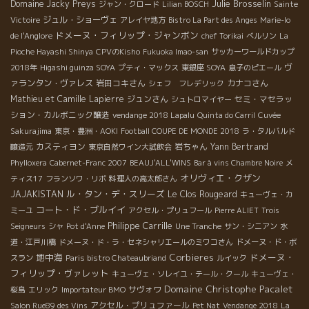
Julie Brosselin
Domaine Jacky Preys
ジャン・クロード
Lilian BOSCH
Sainte
ジュル・ショーヴェ
Victoire
アレイヤ地方
Bistro La Part des Anges
Marie-lo
ドメーヌ・フィリップ・ジャンボン
de l'Anglore
chef Torikai
ベルリン
La
Pioche Hayashi Shinya
CPVのKisho
Fukuoka Imao-san
サッカーワールドカップ
ヴ
2018年
Higashi guinza SOYA
プティ・マックス
東銀座 SOYA
息子のピエール
ァランタン・ヴァレス
岩田コキさん
カナコさん
シェフ フレデリック
Mathieu et Camille Lapierre
ジュンさん
セミ・マセラッ
シュトロマイヤー
ション・カルボニック醸造
vendange 2018 Lapalu
Quinta do Carril
Cuvée
Sakurajima
東京・豊洲・AOKI
Football COUPE DE MONDE 2018
ラ・タルバルド
カスティヨン
岩ちゃん
Yann Bertrand
醸造元
東京自然ワイン大試飲会
Phylloxera
Cabernet-Franc 2007
BEAUJ'ALL'WINS
Bar à vins Chambre Noire
メ
オリヴィエ・クザン
ティス17
フランソワ・リボ
料理人の高太郎さん
ル・タン・デ・スリーズ
JAJAKISTAN
Le Clos Rougeard
キューヴェ・カ
コート・ド・ブルイイ
ミーユ
アクセル・プリュフール
Pierre ALIET
Trois
Philippe Carrille
Seigneurs
シャ
Pot d'Anne
Une Tranche
サン・シニアン
水
道・江戸川橋
ドメーヌ・ド・ラ・セネシャリエールのミワコさん
ドメーヌ・ド・ボ
地中海
Corbieres
ドメーヌ・
スラン
Paris bistro Chateaubriand
ルイック
フィリップ・ヴァレット
キューヴェ・ソレイユ・テール・クール
キューヴェ・
Domaine Christophe Pacalet
サヴォワ
桜島
エリック
Importateur BMO
アクセル・プリュファール
Salon Rue89 des Vins
Pet Nat
Vendange 2018
La