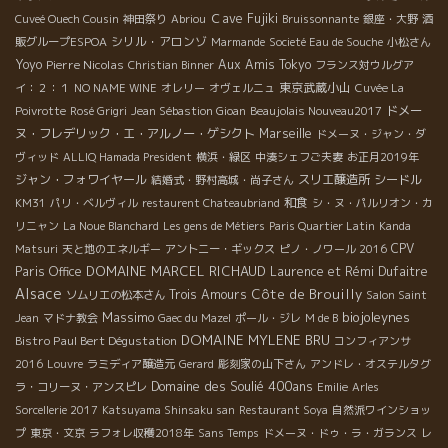
Ｃave Fujiki
Cuveé Ouech Cousin
神田祭り
Abriou
Bruissonnante
銀座・大野
酒
シリル・アロンゾ
販グループESPOA
Marmande
Societé Eau de Souche
小松さん
Yoyo
Pierre Nicolas
Aux Amis Tokyo
Christian Binner
フランス対ウルグア
東京武蔵小山
イ：２：１
NO NAME WINE
オレリー
オヴェルニュ
Cuvée La
ドメー
Poivrotte
Rosé Grigri
Jean Sébastion Gioan
Beaujolais Nouveau2017
ヌ・フレデリック・エ・アルノー・ゲシクト
Marseille
ドメーヌ・ジャン・ダ
ヴィッド
ALLIQ Hamada President
横浜・緑区
中湊シェフご夫妻
お正月2019年
ジャン・フォワイヤール
スリエ醸造所
シードル
結婚式・野村高城・尚子さん
和食
KM31
パリ・ベルヴィル
restaurent Chateaubriand
シ・ヌ・パルリオン・カ
リニャン
La Noue Blanchard
Les gens de Métiers
Paris Quartier Latin
Kanda
CPV
Matsuri
天と地のエネルギー
アントニー・ギックス
ピノ・ノワール 2016
DOMAINE MARCEL RICHAUD
Paris Office
Laurence et Rémi Dufaitre
Alsace
Côte de Brouilly
Trois Amours
ソムリエの松本さん
Salon Saint
Massimo
biojoleynes
Jean
マドナ教会
Gaec du Mazel
ポール・ジレ
M de B
DOMAINE MYLENE BRU
Bistro Paul Bert Dégustation
コンフィアンサ
2016
Louvre
ラミディア醸造元
Gerard
彫刻家の山下さん
アンドレ・オステルタグ
Domaine des Soulié 400ans
ラ・コリーヌ・アンスピレ
Emilie
Arles
Sorcellerie 2017
Katsuyama Shinsaku san
Restaurant Soya
自然派ワインショッ
プ
東京・文京
ラフォレ収穫2018年
Sans Temps
ドメーヌ・ドゥ・ラ・ガランス
レ