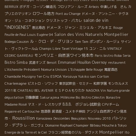
BERRUX
ボデガ・コーゾン醸造元
フロリアン・ルーズ
Arbois
中湊しげる さん
カ
ロワール地方
プリエのマリオン
Pont au Change
ドメーヌ・アント二ー・テヴネ
salon de vin
クリストッフ・パカレ
オン・ジュ・コネクション
''INDIGENES''
ドメーヌ・ジャン・ミシェル・アルキエ
恵比寿店
Rouge
Salon des Vins Naturels Montpellier
Feuille de Paul Louis Eugène 94
ル・クロ・デ・グリヨン
Bodega Cauzon
Tam Tam
ポンポン・ルージュ
サイン
ト・ヴィクトワール山
Champs Libre
Tavel Vintage 15
ユン・ニル
VINITALY
モンペリエ・自然派ワイン見本市
CEDRIC GARREAU
Paris bistro Roba Seria
Bistro Simba
Emmanuel Houillon Overnoy
武道オンズ
Benoit
restaurent
Président Nomura Unison
L'Alchemille
L'Echappée Belle Rouge
萬屋酒店
Corton
Chambolle Musigny 1er Cru
ESPOA Yorozuya Yukiko san
Charlemagne
ビストロ・ソワッフ
東京試飲会・セミナー
和飲学園
モンカルメス
2011年
CHATEAU BEL AVENIR
ＥＳＰＯＡもりたか
NAGOYA Vin Nature grande
Sakurajima
dégustation
宗像康雄
Millésime Bio
Bistro Célestin
Bonastre
B.B.B. ボジョレ試飲会
Madame Rosé
マス・ド・レスカリダ
CPVチーム
Repaire et Cartouche
地酒祭
居酒屋・ユメキチ神田
アンジェ自然派ワイン見本
Roussillon
パトリッ
市・
Kanazawa
Descombes Beaujolais Nouveau 2018
ク・デプラ
レ・ガニヴェ
Domaine Raphael Champier
Bâteau Mouche à Tokyo
Montpellier
Energie de la Terre et le Ciel
フラコン経営者のジル・ダヴァス
Ito