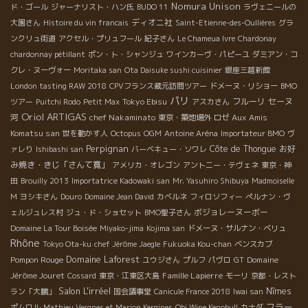
Nomura Unison
ド・ゴール
ジャーナリスト・ハン氏
BUDO 11
ラヴェニールの
ディオニ社
大園さん
Histoire du vin francais
Saint-Etienne-des-Oullières
グラ
ンクリュ街道
アクセル・プリュフール
紀子さん
Le Chameua Ivre
Chardonay
chardonnay pétillant
ポン・ト・シャンジュ
ワインカーヴ・パピーユ
ダミアン・コ
クレ・ヌーヴォー
Moritaka san
Ota Daisuke sushi cuisinier
銀座三越新館
London tasting RAW 2018
CPVフランス蔵元訪問ツアー
ドメーヌ・リショー
BMO
パリ
Tokyo Ebisu
フルーリ
セーヌ
ツアー
Puitchi Rodo
Petit Max
アスカさん
Oriol ARTIGAS
河
chef Nakaminato
Aux Amis
東京・築地場外
ロゼ
Komatsu san
世を動かす人
Octopus
OGM
Antoine Aréna
Importateur BMO
ヴ
Perpignan
Côte de Thongue
お好
ァレり
Ishibashi san
バーベキュー・ソワレ
み焼き・きじ「さんて寛」
アメリカ・オレゴン
アントニー・テヴェネ
東京・神
田
Brouilly 2013
Importatrice Kadowaki san
Mr. Yasuhiro Shibuya
Madmoiselle
M
ヨシキさん
Douro
Domaine Jean David
カベルネ
フィロソフィー
ぺルナン・ヴ
ボジョレーヌーボー
ェルジュレス村
ジュ・ド・ショセット
BMO聖子さん
Domaine La Tour Boisée
Miyako-jima
Kojima san
ドメーヌ・サルナン・ベリュ
Rhône
Tokyo Ota-ku
chef Jérôme Jaegle
Fukuoka Kou-chan
ベンスカブ
Domaine Laforest
Pompon Rouge
Domaine
ユウジさん
プルフ
パヴロ
GT
Jérôme Jouret
Famille Lapierre
Cossard
東京・江東区大島
モーリ
京都・レスト
Salon L'irréel
Nîmes
ラン「大鵬」
国会議事堂
Canicule France 2018
Iwai san
フラー
ポムロル
Mathieu Vergnes et Marion Kergines
Obi Wine Kenobull
カナダ