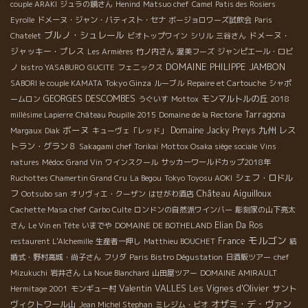
couple ARAKI
ジュラの鏡さん
Henind
Matsuo chef
Camel
Patis des Rosiers
Eyrolle
ドメーヌ・ジャン・バティスト・セナ
ボージョロワーズ試飲会
Paris
ブルノ・シュレール
ドメーヌ・
Chatelet
ビオトップワイン
シリル
三谷さん
ジャッキー・プレス
Les Armières
竹ノ内さん
渥美フーズ
ジャンピエール・ロビ
DOMAINE PHILIPPE JAMBON
ノ
bistro YASABURO
GUCITE
フェニックス
Tokyo Ginza
SABORI le couple KAMATA
ルーブル
Repaire et Cartouche
シャポ
GEORGES DESCOMBES
モンマルトルの丘
ームロン
うぐいす
Mottox
2018
Tarragona
millésime Lapierre
Château Poupille 2015
Domaine de la Rectorie
ボーヌ
九州
Domaine Jacky Preys
レス
Margaux
Diak
キューヴェ「レッド」
トラン・グラン８
Sakagami
chef Torikai
Mottox Osaka siège sociale
Vins
natures
Médoc Grand Vin
ワインスクール
サッカーワールドカップ2018年
シェフ・ロドル
Ruchottes Chamertin Grand Cru
La Begou
Tokyo Toyosu AOKI
Château Aiguilloux
フ
Ootsubo san
オリヴィエ・クーザン
はせがわ酒店
Cachette Masa chef
Carbo Culte
ロンドンの自然派ワインバー
彫刻家の山下亮太
Elian Da Ros
さん
Le Vin en Tête
いまでや
DOMAINE DE BOTHELAND
モルゴン
France
restaurent L'Alchemille
生産者一押し
Matthieu BOUCHET
結
婚式・野村高城・尚子さん
フリダ
Paris Bistro Dégustation
日酒販ツアー
chef
Mizukuchi
岩井さん
La Noue Blanchard
山田屋ツアー
DOMAINE AMIRAULT
Valentin VALLES
Les Vignes d'Olivier
サント
Hermitage 2001
モンギュー村
オザミ・デ・ヴァン
ヴィクトワール山
Jean Michel Stephan
ミレジム・ビオ