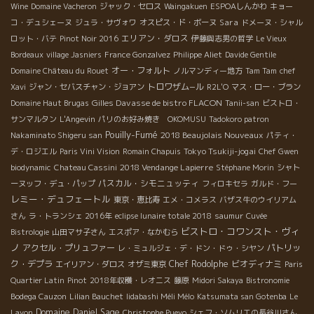
Wine
Domaine Vacheron
ジャック・セロス
Waingakuen
ESPOAしんかわ
キョー
Sara
コ・デュシェーヌ
ジュラ・サヴォワ
オスピス・ド・ボーヌ
ドメーヌ・シャル
エリアン・ダロス
ロット・バテ
Pinot Noir 2016
伊藤與志男の哲学
Le Vieux
Bordeaux
village Jasniers
France Gonzalvez
Philippe Aliet
Davide Gentile
オー・フォルト
Domaine Château du Rouet
ノルマンディー地方
Tam Tam
chef
トロワザム−ル
Xavi
ジャン・セバスチャン・ジョアン
R2L'O
マス・ロー・ブラン
Gilles Davasse de bistro FLACON
Domaine Haut Brugas
Tanii-san
ビストロ・
サンマルタン
L'Angevin
パリのお好み焼き OKOMUSU
Tadokoro patron
Pouilly-Fumé
2018 Beaujolais Nouveaux
Nakaminato Shigeru san
パティ・
Tokyo Tsukiji-jogai
デ・ロジエル
Paris Vini Vision
Romain Chapuis
Chef Gwen
2018 Vendange Lapierre
biodynamic
Chateau Cassini
Stéphane Morin
シャト
パスカル・シモニュッティ
ーヌッフ・デュ・パップ
フィロキセラ
ガルド・フー
レミー・デュフェートル
東京・恵比寿
エメ・コメラス
バザス牛のウイリアム
さん
ラ・トランシェ 2016年
eclipse lunaire totale 2018
saumur
Cuvée
ビストロ・コワンスト・ヴィ
Bistrologie
山田マサ子さん
エスポア・なかむら
ノ
アクセル・プリュファー
パトリッ
レ・ミュルジェ・デ・ドン・ドゥ・シヤン
ク・デプラ
Chef Rodolphe
ビオディナミ
エイリアン・ダロス
オザミ東京
Paris
Quartier Latin
Pinot
2018年収穫・レオニス
藤原
Midori Sakaya
Bistronomie
Bodega Cauzon
Lilian Bauchet
Iidabashi Méli Mélo
Katsumata san Gotenba
Le
Domaine Daniel Sage
Layon
Christophe Pueyo
シェフ・ソムリエの長谷川さん