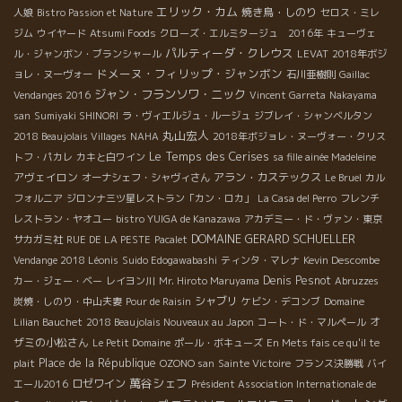
エリック・カム
焼き鳥・しのり
人娘
Bistro Passion et Nature
セロス・ミレ
ジム
ウイヤード
Atsumi Foods
クローズ・エルミタージュ 2016年
キューヴェ
パルティーダ・クレウス
ル・ジャンボン・ブランシャール
LEVAT
2018年ボジ
ドメーヌ・フィリップ・ジャンボン
ョレ・ヌーヴォー
石川亜樹則
Gaillac
ジャン・フランソワ・ニック
Vendanges 2016
Vincent Garreta
Nakayama
san
Sumiyaki SHINORI
ラ・ヴィエルジュ・ルージュ
ジブレイ・シャンベルタン
丸山宏人
2018 Beaujolais Villages
NAHA
2018年ボジョレ・ヌーヴォー・クリス
Le Temps des Cerises
トフ・パカレ
カキと白ワイン
sa fille ainée Madeleine
アヴェイロン
アラン・カステックス
オーナシェフ・シャヴィさん
Le Bruel
カル
フォルニア
ジロンナ三ツ星レストラン「カン・ロカ」
La Casa del Perro
フレンチ
レストラン・ヤオユー
bistro YUIGA de Kanazawa
アカデミー・ド・ヴァン・東京
DOMAINE GERARD SCHUELLER
サカガミ社
RUE DE LA PESTE
Pacalet
Vendange 2018 Léonis
Suido Edogawabashi
ティンタ・マレナ
Kevin Descombe
Denis Pesnot
カー・ジェー・ベー
レイヨン川
Mr. Hiroto Maruyama
Abruzzes
シャブリ
炭焼・しのり・中山夫妻
Pour de Raisin
ケビン・デコンブ
Domaine
オ
Lilian Bauchet
2018 Beaujolais Nouveaux au Japon
コート・ド・マルペール
ザミの小松さん
Le Petit Domaine
ポール・ボキューズ
En Mets fais ce qu'il te
Place de la République
plait
OZONO san
Sainte Victoire
フランス決勝戦
バイ
萬谷シェフ
ロゼワイン
エール2016
Président Association Internationale de