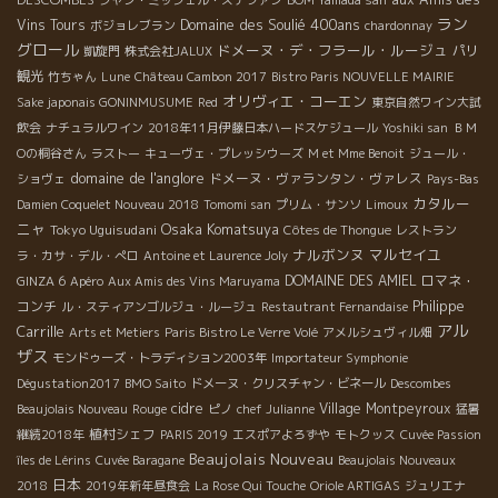
ジャン・ミッシェル・ステファン
BOM Yamada san
ラン
Domaine des Soulié 400ans
Vins Tours
ボジョレブラン
chardonnay
グロール
ドメーヌ・デ・フラール・ルージュ
パリ
凱旋門
株式会社JALUX
観光
竹ちゃん
Lune
Château Cambon 2017
Bistro Paris NOUVELLE MAIRIE
オリヴィエ・コーエン
Sake japonais GONINMUSUME
Red
東京自然ワイン大試
飲会
ナチュラルワイン
2018年11月伊藤日本ハードスケジュール
Yoshiki san
ＢＭ
Оの桐谷さん
ラストー
キューヴェ・プレッシウーズ
M et Mme Benoit
ジュール・
domaine de l'anglore
ドメーヌ・ヴァランタン・ヴァレス
ショヴェ
Pays-Bas
カタルー
Damien Coquelet Nouveau 2018
Tomomi san
プリム・サンソ
Limoux
ニャ
Osaka Komatsuya
Tokyo Uguisudani
Côtes de Thongue
レストラン
ナルボンヌ
マルセイユ
ラ・カサ・デル・ぺロ
Antoine et Laurence Joly
DOMAINE DES AMIEL
ロマネ・
GINZA 6
Apéro
Aux Amis des Vins Maruyama
Philippe
コンチ
ル・スティアンゴルジュ・ルージュ
Restautrant Fernandaise
アル
Carrille
Arts et Metiers
Paris Bistro Le Verre Volé
アメルシュヴィル畑
ザス
モンドゥーズ・トラディション2003年
Importateur Symphonie
Dégustation2017
BMO Saito
ドメーヌ・クリスチャン・ビネール
Descombes
cidre
Village Montpeyroux
Beaujolais Nouveau
Rouge
ピノ
chef Julianne
猛暑
植村シェフ
継続2018年
PARIS 2019
エスポアよろずや
モトクッス
Cuvée Passion
Beaujolais Nouveau
îles de Lérins
Cuvée Baragane
Beaujolais Nouveaux
日本
2018
2019年新年昼食会
La Rose Qui Touche
Oriole ARTIGAS
ジュリエナ