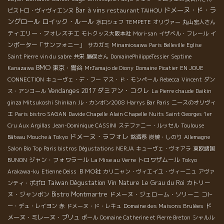
ドメーヌ・ド・ラ
Bar à vins
restaurant TAIHOU
ビストロ・ヴィヴィエンヌ
ングロール
ロイック・ルール
水口シェフ
TEMPETE
オリヴァー
丸山宏人さん
ティエリー・フォレスチエ
イ
モトクッス大阪本社
Mori-san
イザベル・フレール
ンポーター「サンフォニー」
サカガミ
Minamiosawa
Paris Belleville
Eglise
Saint Pierre
vin du sabre
共栄
勝俣さん
DomainePhilippeTessier
Septime
BMO
東京・鴬谷
Kanazawa
Mr.Tamajo de Diony
Domaine Picatier
EN JOUE
CONNECTION
キューヴェ・デ・フー
マス・ド・モンペール
Rebecca
Vincent
ダン
ダミアン・コクレ
Vendanges 2017
ス・アンコール
La Pierre chaude
Daikin
ginza Mitsukoshi Shinkan
ル・カンボン2008
Harrys Bar Paris
ニースのオリヴィ
エ
Paris bistro SAGAN
Davide Chapelle
Alain Chapelle
Nuits Saint Georges 1er
Cru Aux Argillas
Jean-Dominique CASSINI
ステファニー・ルッセル
Toulouse
ドメーヌ・ラフォレ
Bâteau Mouche à Tokyo
銘酒祭
炭焼・しのり
Allemagne
Salon Bio Top
Paris bistros Dégustations
NERJA
キューヴェ・ヴォアラ
東欧諸国
ジャン・フォワラール
トロワザムール
BUNON
La Mise au Verre
Tokyo
ＢＭО社
Arakawa-ku
Etienne Deiss
カリニャン・ヴィエイユ・ヴィーニュ
アヴァ
Taiwan Dégustation Vin Nature
Le Grau du Roi
カトリー
ンティ・ポポロ
ヌ・ジャンボン
Bistro Montmartre
ドメーヌ・ジェローム・ソリーニ
コト
ド
ー・デュ・レイヨン
赤
ドメーヌ・ド・レキュ
Domaine des Maisons Brulées
メーヌ・ミレーヌ・ブリュ
ポール
Domaine Catherine et Pierre Breton
シャルル