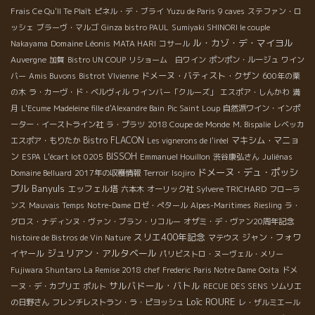
Frais Ce Qu'Il Te Plaît
ピネル・デ・ブライ
Yuzu de Paris
9 caves
ステファン・ロ
ッシェ
ブラーヴ・マルゴ
Ginza bistro PAUL
Sumiyaki SHINORI le couple
ル・カゾ・デ・マイヨル
Domaine Léonis
Nakayama
MATA HARI
コサール
Auvergne
加賀
Bistro UN COUP
リショーム 白ワイン
ポンポン・ルージュ
ワイン
ドメーヌ・バティスト・クザン
バー
Amis Buvons
Bistrot VIvienne
600年の栗
の木
ラ・カーヴ・ド・ベルヴィル
ワインバー「クルーズ」
エスポア・しんかわ
満
月
L'Ecume
Madeleine fille d'Alexandre Bain
Pic Saint Loup
自然派ワイン・インポ
ーター・イーストライン社
ラ・プラツ
2018 Coupe de Monde
M. Bispalie
レベッカ
Bistro FLACON
マキシム・マニョ
エスポア・もりたか
Les vignerons de l'iréel
ン
BISSOH
ESPA
L'écart lot 0205
Emmanuel Houillon
渋谷康弘さん
Juliénas
ドメーヌ・デュ・ポッシ
Domaine Belluard
2017年の収穫情報
Terroir
Isojiro
ブル
Banyuls
エッフェル塔
六本木
オーリック社
Sylvere TRICHARD
フローラ
ンス
Mauvais Temps
Notre-Dame
ロゼ・ぺタール
Alpes-Maritimes
Riesling
ラ・
グロス・ナディンヌ・ヴァン・ブラン・リコルー
オザミ・デ・ヴァン20周年記念
スリエ400年記念
ジャン・フォワ
histoire de Bistros de Vin Nature
マテウス
ジュリアン・アルタベール
イヤール
パリビストロ・ヌーヴェル・メリー
Fujiwara Shuntaro
La Remise 2018
chef Frederic
Paris Notre Dame
Ooita
ドメ
サルバドール・バトル
ーヌ・デ・カプリエ
ポルト
RECUE DES SENS
ソムリエ
Loïc ROURE
の日野さん
フレンチレストラン・ラ・ピヨッシュ
レ・ザルミエール