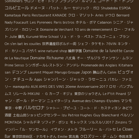
コート・ド・トング
フランソワ・ルマリエ
Sommeliers
サロン・ビオ・トップ
コルビエール
ドメーヌ・パット・ルー
Shubidoba
セドリック・ガロ
ESPOA
クロ・マソット
Kamataya
Paris Restaurant KANADE
Arles
ドウロ
Bernard
Nady Foucault
Les Pyrenees
Paris bistros
ホテル・ボマ
Cabanon
シニア・ジャ
ズバンド・カロリーヌ
Domaine de Verchant
10 ans de remerciement
ロー・フォル
ト
Julie
藤丸
Kurumé Wine School
リュ・ド・ラ・ペスト
ブルゴーニュ・ブラン
On s'en bat les couilles
世界遺産旧ボルドー街
シェフ・タケモト
76VIN
キンタ・
Domaine de la lunotte
ド・カリーユ
パザパ
wine naturel shop
輪飲学園
Carole
Domaine Richaume
de La Nautique
八丈島
オー・ザルジラ
ヴァンサン・ムラン
Prime Senso
シンガポールレストラン・アンドレ
Promenade des Anglais
Kitahara
ビュヴォ
デコンブ
Japon
san
Laurent Miquel
Marugo Groupe
勝山さん
Calim
ン・ナチュール
シャンパーン・ジャック・ラセーニュ
Apps
パカレ・ファミ
リー
mamagoto
AUX AMIS DES VINS 20eme Anniversaire 2017
ロセ・パンプル
ジ
ムス
リレール
MIKUNI
・ G
カーブ・オジェ
東京のリョウさん
Le P'tit Pinard
ャン・ポール・ドーマン
マシモ
ニュイタージュ
Avenue des Champs-Elysées
バルセロナ
東京・中野
シャトー・プピーユ・コート・ド・カスティヨン
みどり
Guy Blanchard
酒屋
土佐山田ショッピングセンター
Izu
Patrice Hughes
ベルリン
MONTADA
シャルドネ
ソフィア・ボシェ
モトックス
ソルスルリ2017
Zinzins
ワ
フルーリー
Le Clown
インバー「ル・サンセール」
イヴォン・メトラ
ル・バトセ
Bar
クロズリー・デ・ムシ
東京世田谷区・ナカモトさん
Emilie
宮古島
寺田本家