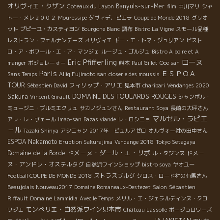
オリヴィエ・クザン
Banyuls-sur-Mer
Coteaux du Layon
film
中川マリ
シャ
トー・メレ２００２
Mouressipe
ダヴィデ、ピエラ
Coupe de Monde 2018
グリオ
ット
プピーユ・カスティヨン
Bourgone Blanc
調布
Bistro La Vigne
スモール品種
レストラン・フェルナンデーズ
オリヴィエ
ギー・エ・トマ・ジュリアン
ビスト
ロ・ア・ボワール・エ・ア・マンジェ
ルージュ・ゴルジュ
Bistro A boire et A
ローヌ
Eric Pfifferling
manger
ボジョレーォー
熊本
Paul Gillet
Ooe san
Paris
ＥＳＰＯＡ
Sans Temps
Alliq Fujimoto san
closerie des moussis
TOUR
フィリップ・アリエ
Sébastien David
見本市
charibari
Vendanges 2020
DOMAINE DES FOULARDS ROUGES
Sakura
Vincent Girault
シャンボル・
ミュージニ・プルミエクリュ
サカノジュンさん
Restaurant Soya
長崎の大坪さん
マルセル・ラピエ
アレ・レ・ヴェール
Imao-san
Bazas viande
レ・ロシニョ
－ル
Tazaki Shinya
アシニャン
2017年 ビュルアゼロ
オルヴォー社の田中さん
ESPOA Nakamoto
Eruption Sakurajima
Vendange 2018
Tokyo Setagaya
ドメーヌ・ダール・エ・リボ
Domaine de la Borde
ドメー
ル・タジンヌ
ヌ・アンドレ・オステルタグ
自然派ワインショップ
bistro soya
ヤオユー
ストラスブルグ
Football COUPE DE MONDE 2018
クロス・ロード社の有馬さん
Beaujolais Nouveau2017
Domaine Romaneaux-Destezet
Salon
Sébastien
Riffault
Domaine Lammidia
Avec le Temps
メリル・エ・ジェラルディンヌ・クロ
モンペリエ・自然派ワイン見本市
ワジエ
Château Lassolle
ボージョロワーズ