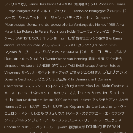
Roots 66
フ・リョウさん
Senior Jazz Bande CAROLINE
飯田橋メリメロ
Leynes
Glouglou
ド
Europe
Margaux 2016
マルコ・ジュリアーニ
Melon de Bourgogne
Domaine
メーヌ・シャルロット・エ・ジャン・バティスト・セナ
Mouressipe
Domaine du possible
La Vendange des Moines 1988
Alma
La Robe et le Palais
Matert
Pourriture Noble
キューヴェ・ソレイユ・テール・
BAPTISTE COUSIN
リショーム ロゼ
クール
野村ユニソンの藤木さん
Danse
encore
France Vin Rosé
マルティーヌ・ラフォレ
グランクリュ
Salon B.B.B.
ドメーヌ・ローラン・バルツ
Bojolais
カーヴ・エステザルグ
le couple SAKATA
Domaine des Soulié
L'Avenir Ozono san
Henning
武道・剣道
マドナ教会
タヴェル
singapour restaurant ANDRE
TAKI BAKE
cepage Aramon
Bois de
プロヴァンス
ピオッシュの林さん
Vincennes
サぺルリ・ポペット
ディアック
レピュブリック広場
Domaine Geschickt
Rita
Uemura cherf
Domaine
Mas Lau
Alain Castex
Chambertin
レストラン・ヨットクラブ
プロヴォッケ
ド
Ｓａｉｎ
Thierry Forestier
メーヌ・ド・ラ・セネシャリエールのミワコさん
ｔ-Emilion
un dernier millésime 2009 de Marcel Lapierre
マッシモとアントネッラ
Le Repaire de Cartouche
Konno de Organ
ピザ店 ロバ・セリア
レ・ヴィ
ニュロン・ドゥ・リレエル
ブリュリウス
ドメーヌ・ステファニー・エ・ヴァンサ
ン・デブベルタン
ジェイ・アール・フレッシュネス・リテール
レ・ガニヴェ
A
DOMINIQUE DERAIN
Chacun sa bulle
ラ・ペリエール
Fujiwara
藤原俊太郎