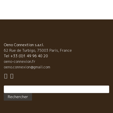
大ワインの一つである Château Ausone オゾンヌの畑を見る。
流石に世界遺産だけあって、いつ来ても美しい街だと思
う。どこを写真に撮っても絵になってしまう。 やっぱりボルド
ーは歴史とワイン文化が溶け込んでいる。 自然な造りをする蔵も
増えつつある。
Oeno Connextion s.a.r.l.
62 Rue de Turbigo, 75003 Paris, France
Tel +33 (0)1 49 96 40 20
oeno-connexion.fr
oeno.connexion@gmail.com
Rechercher :