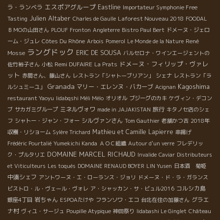
エスポアグループ
ラ・ランベラ
Eastline
Importateur Symphonie Free
Julien Altaber
Laforest Nouveau 2018
Tasting
Charles de Gaulle
FOODAL
ＢＭОの山田さん
PLOUF
Fronton
Angleterre
Bistro Paul Bert
ドメーヌ・ジェロ
Côtes Du Rhône
René
ーム・ジュレ
Arbois
Pomerol
Le Monde de la Nature
ラングドック
Mosse
ERIC DE SOUSA
バルセロナ・ワインエージェントの
ドメーヌ・フィリップ・ヴァレ
Remi DUFAIRE
佐竹裕子さん
小松
La Prats
ット
赤間さん、藤山さん
レストラン「シャトーブリアン」
シェナ
レストラン「ラ
Granada
Kagoshima
マリー・エレンヌ・バカーブ
ルシュミーユ」
Acignan
restaurant Yaoyu
Iidabqshi Méli Mélo
オリオル
ブジーグのカキ
ケヴィン・デコン
ミネルヴォワ
旅行
ブ
サカガミグループ
made in JAJAKISTAN
キタノセ店のシェ
シルヴァンさん
フ
シャトー・ジャン・フォー
Tom Gauthier
老舗かつ吉
2018年
Mathieu et Camille Lapierre
収穫・リショーム
Sylère Trichard
串揚げ
Frédéric Pourtalié
Yumekichi Kanda
ＡＯＣ組織
Autour d'un verre
フレデリッ
DOMAINE MARCEL RICHAUD
ク・プルタリエ
Invalide
Caviar
Distributeurs
et Viticulteurs
Les toqués
DOMAINE RENAUD BOYER
LIN Yusen
日本酒 菊姫
中湊シェフ
アントワーヌ・エ・ローランス・ジョリ
ドメーヌ・ド・ラ・ガランス
コルシカ島
ビストロ・ル・ヴェール・ヴォレ
ア・シャッカン・サ・ビュル2016
岩ちゃん
グラエ
銀座4丁目
ESPOAたけや
フランソワ・エコ
台北在住の加藤さん
ナ村
ヴィユ・サージュ
Poupille Atypique
神田祭り
Iidabashi Le Ginglet
Château