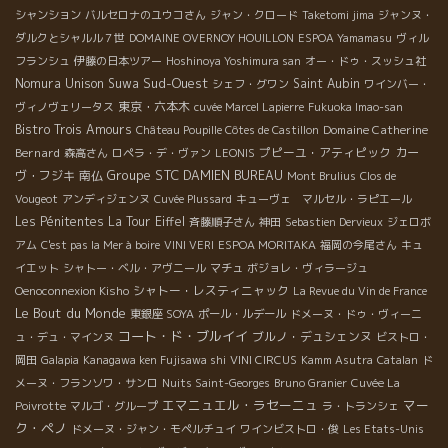
シャンション
バルセロナのユウコさん
ジャン・クロード
Taketomi jima
ジャンヌ・
ダルクとシャルル７世
DOMAINE OVERNOY HOUILLON
ESPOA Yamamasu
ヴィル
フランシュ
伊藤の日本ツアー
Hoshinoya Yoshimura san
オー・ドゥ・スッシュ社
Sud-Ouest
Nomura Unison Suwa
Saint Aubin
シェフ・グワン
ワインバー・
東京・六本木
ヴィノヴェリータス
cuvée Marcel Lapierre
Fukuoka Imao-san
Bistro Trois Amours
Domaine Catherine
Château Poupille Côtes de Castillon
Bernard
プピーユ・アティピック
カー
森高さん
ロペラ・デ・ヴァン
LEONIS
Groupe STC
ヴ・フジキ
南仏
DAMIEN BUREAU
Mont Brulius
Clos de
Vougeot
アンディジェンヌ
Cuvée Plussard
キューヴェ マルセル・ラピエール
Les Pénitentes
La Tour Eiffel
斉藤順子さん
神田
Sebastien Dervieux
ジェロボ
アム
C'est pas la Mer à boire
VINI VERI
ESPOA MORITAKA
福岡の今尾さん
キュ
イエット
シャトー・ベル・アヴニール
マチュ
ボジョレ・ヴィラージュ
シャトー・レスティニャック
Oenoconnexion Kisho
La Revue du Vin de France
Le Bout du Monde
東銀座 SOYA
ポール・ルデール
ドメーヌ・ドゥ・ヴィーニ
コート・ド・ブルイイ
ブルノ・デュシェンヌ
ュ・デュ・マインヌ
ビストロ・
岡田
Galapia
Kanagawa ken Fujisawa shi
VINI CIRCUS
Kamm Asutra
Catalan
ド
メーヌ・フランソワ・サンロ
Nuits Saint-Georges
Bruno Granier
Cuvée La
エマニュエル・ラセーニュ
マー
Poivrotte
マルゴ・グループ
ラ・トランシェ
ク・ペノ
ドメーヌ・ジャン・モペルチュイ
ワインビストロ・俊
Les Etats-Unis