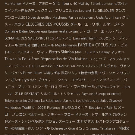
STC Tours
Marmande
ドメーヌ・アミロー
40 Maltby Street London
ガヌヴァ
ワインバー店長のアレックス
ル・ブリュエル
restaurant EL GINJOLER
ダンス・
アンコール2016
Jeu de quilles
Matheus
Paris restaurant
Ueda Ayumi san
クリ
CLOSERIES DES MOUSSIS
ダール・エ・リボ、ルネ・ジャン
スト・パカレ
ラ・ローブ・エ・ル・パレ
Domaine Didier Dagueneau
Baune Kentaro-san
Laurent Herlin
DOMAINE DES SABLONNETTES
メリ・メロ
シルヴァン・ディテ
PARTIDA CREUS
パリ・ビス
ィエール
2018年収穫ラピエール
Méditerranée
トロ・コワンスト・ヴィノ
Bistro Shimba
Mas Lau 2013
Gamay
マリオン
Taiwan la Deuxième Dégustation de Vin Nature
フィリップ・マッフル
ドメ
ーヌ・ボートレイ
LES GAMAYS
Le Nouvel An 2019
ムレシップ
タヴェル・ヴァン
René Jean
タージュ15
中湊しげる
世界ソムリエ協会の会長
イヴ・シェフ
リリア
Ryo-san
ン・ボシェ
ブリュノー・シュラー
エピスリー・フィン
タパス・バー
ヴ
ジャン・フォワヤール
ィニョーブル・エリアン・ダ・ロス
ボジョレフェアー
トゥ
ールーズ
LE SEXTANT
シルベール・トリシャール
Pays de l'Europe orientale
Le Clos des Jarres
Tokyo Koto-ku Oshima
Les Uniques de Jules Chauvet
ビスト
Mondeuse Tradition 2003
Florance
ミレジム２０１７
Beaujolais Fair
ロ・フラコン
ベルナール・ナディー・フコー
ドメーヌ・トマ・ルアネ
76ヴァン
まどかさん
ドメーヌ・シャンベルタン
ボジョレヌーヴォー
レストランプロデュー
ソントル
Medoc
サーの柳沼憲一さん
Echezeaux Grand Cru
Orveaux Tanaka san