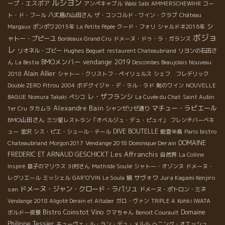
ルシヨン
ープ・エスポア
アンペキャブル
Wabi Sabi
AMMERSCHEWIHR
コー
ト・ド・フール
八丈島の山田さん
ザ・コンコルド・ワイン・クラブ
Château
シ
Margaux
ポンポワ2015年
La Petite Pépée
クード・フォリ
シャルドネ2016年
ボジョ
ャトー・プピーユ
Bordeaux Grand Cru
ドメーヌ・ドゥ・ラ・ガランス
レ
Hughes Beguet
リオネル・ゴビー
restaurent Chateaubriand
リヨンの石田さ
BMOメンバー
vendange 2019
ん
La Bestia
Descombes Beaujolais Nouveau
Alain Allier
2018
シャトー・クリストフ・ペイリュルス
シェフ フレデリック
Double ZERO
Pitrou 2004
ボデグイジャ・デ・ラル・ラド
剣のワイン
NOUVELLE
レ・ザフランシ
BAGUE
Nomura Takaki
ペシコ
La Cuvée du Chat
Saint Aubin
Alexandre Bain
マチュー・ラピエール
1er Cru
タカムラ
シャンゼリゼ通り
BMO山田さん
三ツ星レストラン「オベルジュ・デュ・ピュイ」
フレンチバーベキ
DIVE BOUTELLE
ュー
金沢
シス・ピエ・シュール・テール
能登半島
Paris bistro
Vendange 2018 Dominique Derain
DOMAINE
Chateaubriand
Morgon2017
Les Affranchis
FREDERIC ET ARNAUD GESCHICKT
自然界
La Colline
Inspiré
息子のマリウス
川村さん
Mathilde Soulié
シャトー・オゾンヌ
ドメーヌ・
サヴォワ
Jura Kagami Kenjiro
レグリエール
ミッシェル
GAR'O'VIN
Le Soula
鍋
ドメーヌ・ジャン・クロード・ラパリュ
san
ドメーヌ・ポトロン・ミネ
Vendange 2018 Aligoté Derain et Altaber
ガロ・ヴァン
TRIPLE A
Kohki IWATA
Bistro Coinstot Vino
Domaine
ボルドー夜景
クマちゃん
Benoit Courault
Philippe Tessier
キューヴェ・ル・ラン・デュ・メルル
へニング・オエッシュ