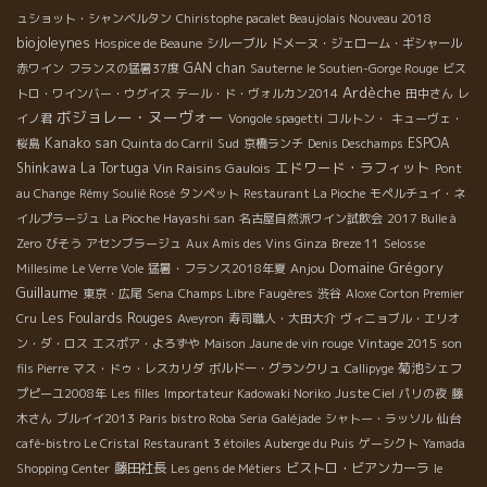
ュショット・シャンベルタン
Chiristophe pacalet Beaujolais Nouveau 2018
biojoleynes
Hospice de Beaune
シルーブル
ドメーヌ・ジェローム・ギシャール
GAN chan
赤ワイン
フランスの猛暑37度
Sauterne
le Soutien-Gorge Rouge
ビス
Ardèche
トロ・ワインバー・ウグイス
テール・ド・ヴォルカン2014
田中さん
レ
ボジョレー・ヌーヴォー
イノ君
Vongole spagetti
コルトン・
キューヴェ・
Kanako san
Sud
ESPOA
桜島
Quinta do Carril
京橋ランチ
Denis Deschamps
エドワード・ラフィット
Shinkawa
La Tortuga
Vin Raisins Gaulois
Pont
au Change
Rémy Soulié Rosé
タンペット
Restaurant La Pioche
モペルチュイ・ネ
イルプラージュ
La Pioche Hayashi san
名古屋自然派ワイン試飲会
2017 Bulle à
Zero
びそう
アセンブラージュ
Aux Amis des Vins Ginza
Breze 11
Selosse
Domaine Grégory
Anjou
Millesime
Le Verre Vole
猛暑・フランス2018年夏
Guillaume
東京・広尾
Sena
Champs Libre
Faugères
渋谷
Aloxe Corton Premier
Les Foulards Rouges
Cru
Aveyron
寿司職人・大田大介
ヴィニョブル・エリオ
ン・ダ・ロス
エスポア・よろずや
Maison Jaune de vin rouge
Vintage 2015
son
菊池シェフ
fils Pierre
マス・ドゥ・レスカリダ
ボルドー・グランクリュ
Callipyge
プピーユ2008年
Les filles
Importateur Kadowaki Noriko
Juste Ciel
パリの夜
藤
木さん
ブルイイ2013
Paris bistro Roba Seria
Galéjade
シャトー・ラッソル
仙台
café-bistro Le Cristal
Restaurant 3 étoiles Auberge du Puis
ゲーシクト
Yamada
藤田社長
ビストロ・ビアンカーラ
Shopping Center
Les gens de Métiers
le