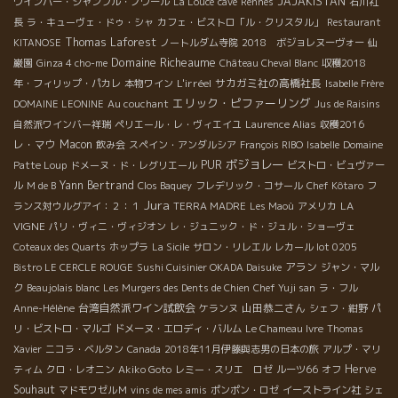
JAJAKISTAN
ワインバー・シャンブル・ノワール
La Louce
cave
Rennes
石川社
長
ラ・キューヴェ・ドゥ・シャ
カフェ・ビストロ「ル・クリスタル」
Restaurant
Thomas Laforest
KITANOSE
ノートルダム寺院
2018 ボジョレヌーヴォー
仙
Domaine Richeaume
巌園
Ginza 4 cho-me
Château Cheval Blanc
収穫2018
L'irréel
サカガミ社の高橋社長
年・フィリップ・パカレ
本物ワイン
Isabelle Frère
エリック・ピファーリング
DOMAINE LEONINE
Au couchant
Jus de Raisins
自然派ワインバー祥瑞
ペリエール・レ・ヴィエイユ
Laurence Alias
収穫2016
レ・マウ
Macon
飲み会
スペイン・アンダルシア
François RIBO
Isabelle
Domaine
ボジョレー
PUR
Patte Loup
ドメーヌ・ド・レグリエール
ビストロ・ビュヴァー
Yann Bertrand
ル
M de B
Clos Baquey
フレデリック・コサール
Chef Kôtaro
フ
Jura
LA
ランス対ウルグアイ：２：１
TERRA MADRE
Les Maoù
アメリカ
VIGNE
パリ・ヴィニ・ヴィジオン
レ・ジュニック・ド・ジュル・ショーヴェ
Coteaux des Quarts
ホップラ
La Sicile
サロン・リレエル
レカール lot 0205
アラン
Bistro LE CERCLE ROUGE
Sushi Cuisinier OKADA Daisuke
ジャン・マル
ク
Beaujolais blanc
Les Murgers des Dents de Chien
Chef Yuji san
ラ・フル
台湾自然派ワイン試飲会
山田恭二さん
Anne-Hélène
ケランヌ
シェフ・紺野
パ
リ・ビストロ・マルゴ
ドメーヌ・エロディ・バルム
Le Chameau Ivre
Thomas
Xavier
ニコラ・ベルタン
Canada
2018年11月伊藤與志男の日本の旅
アルプ・マリ
Herve
ティム
クロ・レオニン
Akiko Goto
レミー・スリエ ロゼ
ルーツ66
オフ
Souhaut
マドモワゼルＭ
vins de mes amis
ポンポン・ロゼ
イーストライン社
シェ