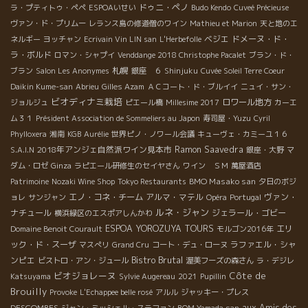
ドゥニ・ペノ
ラ・プティトゥ・ペペ
ESPOAいせい
Budo Kendo
Cuveé Précieuse
ヴァン・ド・プリムー
レランス島の修道僧のワイン
Mathieu et Marion
天と地のエ
ベジエ
ドメーヌ・ド・
ネルギー
ヨッチャン
Ecrivain Vin LIN san
L'Herbefolle
ラ・ボルド
ロマン・シャプイ
Venddange 2018 Christophe Pacalet
ブラン・ド・
札幌
ブラン
Salon Les Anonymes
銀座 ６
Shinjuku
Cuvée Soleil Terre Coeur
Daikin Kume-san
Abrieu
Gilles Azam
ＡＣコート・ド・ブルイイ
ニュイ・サン・
ビオディナミ栽培
ロワール地方
ジョルジュ
ピエール橋
Millesime 2017
カーエ
ム３１
Président Association de Sommeliers au Japon
寿司屋・Yuzu
Cyril
Phylloxera
湘南
KGB
Aurélie
世界ピノ・ノワール会議
キューヴェ・カミーユ１６
2018年アンジェ自然派ワイン見本市
Ramon Saavedra
S.A.I.N
銀座・大野
マ
ダム・ロゼ
Ginza
ラピエール研修生のセイヤさん
ワイン ＳＭ
萬屋酒店
BMO Masako san
Patrimoine
Nozaki Wine Shop
Tokyo Restaurants
夕日のボジ
エノ・コネ・チーム
アルマ・マテル
ヴァン・
ョレ
サンジャン
Opéra
Portugal
ルネ・ジャン
ナチュール
ジェラール・ゴビー
横浜緑区のエスポアしんかわ
ESPOA YOROZUYA TOURS
エリ
Domaine Benoit Courault
モルゴン2016年
ック・ド・スーザ
ラファエル・シャ
マスぺリ
Grand Cru
コート・デュ・ローヌ
Bistro Brutal
ンピエ
ビストロ・アン・ジュール
渥美フーズの森さん
ラ・デジレ
ビオジョレーヌ
Côte de
Katsuyama
Sylvie Augereau
2021
Pupillin
Brouilly
Provoke
L'Echappee belle rosé
アルル
ジャッキー・プレス
DESCOMBES
aux Amis des