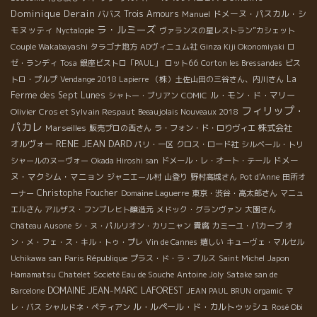
Dominique Derain
Trois Amours
Manuel
ドメーヌ・パスカル・シ
ババス
ラ・ルミーズ
モヌッティ
Nyctalopie
ヴァランスの星レストラン”カシェット
Couple Wakabayashi
タラゴナ地方
ADヴィニュム社
Ginza Kiji Okonomiyaki
ロ
ゼ・ランディ
Tosa
銀座ビストロ「PAUL」
ロット66
Corton les Bressandes
ビス
La
トロ・プルプ
Vendange 2018 Lapierre
（株）土佐山田の三谷さん、内川さん
Ferme des Sept Lunes
ル・モン・ド・マリー
シャトー・ブリアン
COMIC
フィリップ・
Olivier Cros et Sylvain Respaut
Beeaujolais Nouveaux 2018
パカレ
Marseilles
株式会社
販売プロの西さん
ラ・フォン・ド・ロりヴィエ
RENE JEAN DARD
オルヴォー
パリ・一区
クロス・ロード社
シルベール・トリ
ドメー
シャールのヌーヴォー
Okada Hiroshi san
ドメール・レ・オート・テール
ヌ・マクシム・マニョン
ジャニエール村
山登り
野村高城さん
Pot d'Anne
田所オ
Christophe Foucher
ーナー
Domaine Laguerre
東京・渋谷・高太郎さん
マニュ
エルさん
アルザス・フンブレヒト醸造元
メドック・グランヴァン
大園さん
Château Ausone
シ・ヌ・パルリオン・カリニャン
貴腐
カミーユ・バカーブ
オ
ン・メ・フェ・ス・キル・トゥ・プレ
Vin de Cannes
嬉しい
キューヴェ・マルセル
Uchikawa san
Paris République
プラス・ド・ラ・ブルス
Saint Michel
Japon
Hamamatsu
Chatelet
Societé Eau de Souche
Antoine Joly
Satake san de
DOMAINE JEAN-MARC LAFOREST
Barcelone
JEAN PAUL BRUN
orgamic
マ
ル・ルペール・ド・カルトゥッシュ
レ・バス
シャルドネ・ペティアン
Rosé Obi