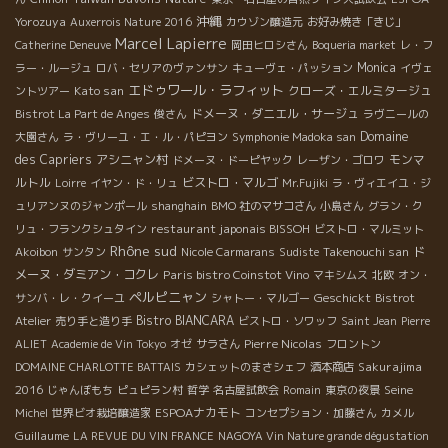
沖縄
Yorozuya
Auxerrois Nature 2016
カウゾン醸造元
お好み焼き「きじ」
Marcel Lapierre
Catherine Deneuve
岡田ヒロシさん
Boqueria market
レ・フ
Monica
ラー・ルージュ
ロバ・セリアのヴァンサン
キューヴェ・パッション
イヴェ
エドゥワール・ラフィット
Kato san
クローズ・エルミタージュ
ントツアー
ドメーヌ・ダニエル・サージュ
Bistrot La Part de Anges
俊さん
ラヴニールの
Domaine
大園さん
ラ・ヴリーユ・エ・ル・パピヨン
Symphonie Madoka san
des Capriers
アシニャン村
モンマ
ドメーヌ・ドーピヤック
レーザン・ゴロワ
ルトル
ビストロ・マルゴ
Loirre
イヤン・ド・リュ
Mr.Fujiki
ラ・ヴィエイユ・ジ
ュリアンヌのジャンポール
shanghain
BMO 社のマサコさん
小島さん
グラン・ク
restaurant japonais BISSOH
リュ・フランクシュタイン
ビストロ・マルミット
Rhône sud
Takenouchi san
ド
Akoibon
サンタン
Nicole Carmarans
Sudiste
メーヌ・ダミアン・コクレ
Paris bistro Coinstot Vino
マキシムス
北欧
オン・
ペルピニャン
Geschickt
サンバ・レ・クイーユ
シャトー・マルゴー
Bistrot
Bistro BIANCARA
Atelier
売り手と造り手
ビストロ・ソワッフ
Saint Jean
Pierre
Pierre Nicolas
ALIET
Academie de Vin Tokyo
オゼ
サラさん
フロントン
Sakurajima
DOMAINE CHARLOTTE BATTAIS
カシェットのまさシェフ
酒本商店
2016
Seine
じゃんぼもち
ピュピラン村
哲学
名古屋試飲会
Romain
東京の夜景
ESPOAナカモト
Michel
世界ビオ栽培醸造家
コンセプション・加藤さん
カメル
Guillaume
LA REVUE DU VIN FRANCE
NAGOYA Vin Nature grande dégustation