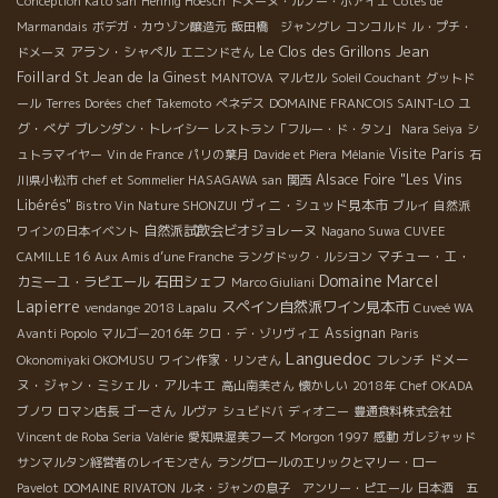
Conception Kato san
Hennig Hoesch
ドメーヌ・ルノー・ボアイエ
Côtes de
Marmandais
ボデガ・カウゾン醸造元
飯田橋 ジャングレ
コンコルド
ル・プチ・
Le Clos des Grillons
Jean
アラン・シャペル
ドメーヌ
エニンドさん
Foillard
St Jean de la Ginest
MANTOVA
マルセル
Soleil Couchant
グットド
ユ
ール
Terres Dorées
chef Takemoto
ぺネデス
DOMAINE FRANCOIS SAINT-LO
グ・べゲ
ブレンダン・トレイシー
レストラン「フルー・ド・タン」
Nara Seiya
シ
Visite Paris
ュトラマイヤー
Vin de France
パリの葉月
Davide et Piera
Mélanie
石
Alsace Foire "Les Vins
川県小松市
chef et Sommelier HASAGAWA san
関西
Libérés"
ヴィニ・シュッド見本市
Bistro Vin Nature SHONZUI
ブルイ
自然派
自然派試飲会ビオジョレーヌ
ワインの日本イベント
Nagano Suwa
CUVEE
マチュー・エ・
CAMILLE 16
Aux Amis d’une Franche
ラングドック・ルシヨン
Domaine Marcel
石田シェフ
カミーユ・ラピエール
Marco Giuliani
Lapierre
スペイン自然派ワイン見本市
vendange 2018 Lapalu
Cuveé WA
Assignan
Avanti Popolo
マルゴー2016年
クロ・デ・ゾリヴィエ
Paris
Languedoc
ドメー
Okonomiyaki OKOMUSU
ワイン作家・リンさん
フレンチ
ヌ・ジャン・ミシェル・アルキエ
高山南美さん
懐かしい
2018年
Chef OKADA
ゴーさん
ブノワ
ロマン店長
ルヴァ
シュビドバ
ディオニー
豊通食料株式会社
Vincent de Roba Seria
Valérie
愛知県渥美フーズ
Morgon 1997
感動
ガレジャッド
サンマルタン経営者のレイモンさん
ラングロールのエリックとマリー・ロー
Pavelot
DOMAINE RIVATON
ルネ・ジャンの息子 アンリー・ピエール
日本酒 五