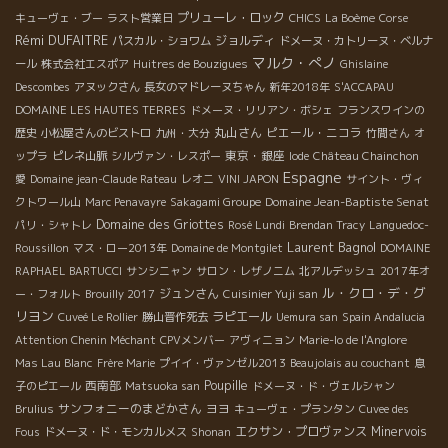
プリューレ・ロック
キューヴェ・ブー
ラスト営業日
CHICS
La Boème
Corse
Rémi DUFAITRE
ジョルディ
パスカル・ショワム
ドメーヌ・カトリーヌ・ベルナ
マルク・ぺノ
ール
株式会社エスポア
Huitres de Bouzigues
Ghislaine
Descombes
アヌックさん
長女のマドレーヌちゃん
新年2018年
S'ACCAPAU
DOMAINE LES HAUTES TERRES
ドメーヌ・リリアン・ボシェ
フランスワインの
丸山さん
ピエール・ニコラ
歴史
小松屋さんのビストロ
九州・大分
竹間さん
オ
東京・銀座
ップラ
ピレネ山脈
シルヴァン・レスポー
Iode
Château Chainchon
Espagne
愛
Domaine jean-Claude Rateau
レオニ
VINI JAPON
サイント・ヴィ
Domaine Jean-Baptiste Senat
クトワール山
Marc Penavayre
Sakagami Groupe
Domaine des Griottes
パリ・シャトレ
Rosé Lundi
Brendan Tracy
Languedoc-
Laurent Bagnol
Roussillon
マス・ロー2013年
Domaine de Montgilet
DOMAINE
RAPHAEL BARTUCCI
サンシニャン
サロン・レザノニム
北アルデッシュ
2017年オ
ル・クロ・デ・グ
ジュンさん
ー・フォルト
Brouilly 2017
Cuisinier Yuji san
リヨン
ラピエール
Cuveé Le Rollier
勝山晋作死去
Uemura san
Spain Andalucia
Attention Chenin Méchant
CPVメンバー
アヴィニョン
Marie-lo de l'Anglore
Mas Lau Blanc
Frère Marie
プイイ・ヴァンゼル2013
Beaujolais au couchant
息
西南部
Poupille
子のピエール
Matsuoka san
ドメーヌ・ド・ヴェルシャン
サンフォニーのまどかさん
ヨヨ
Brulius
キューヴェ・プランタン
Cuvee des
エクサン・プロヴァンス
Minervois
Fous
ドメーヌ・ド・モンカルメス
Shonan