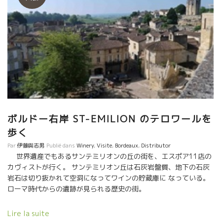
ボルドー右岸 ST-EMILION のテロワールを
歩く
Par
伊藤與志男
Publié dans
Winery
,
Visite
,
Bordeaux
,
Distributor
世界遺産でもあるサンテミリオンの丘の街を、エスポア11店の
カヴィストが行く。 サンテミリオン丘は石灰岩盤質、地下の石灰
岩石は切り抜かれて空洞になってワインの貯蔵庫に なっている。
ローマ時代からの遺跡が見られる歴史の街。
サンテミリオンの街を散策しながら街を通り越してボルドー９
Lire la suite