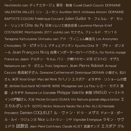
DOMAINE
Hashimoto san
ディナミタージュ
寿司・刺身
Cuveé Ouech Cousin
VALENTIN VALLES
DOMAINE
リン・ユーセン
Aurélien Petit
Ishikawa Akinori
BAPTISTE COUSIN
Julien Guillot
Frédérique Cossard
ラ・フェルム・デ・セッ
Côte du Py
ト・リュンヌ
日本ソムリエ協会会長
Laurence Manya-Krief
COSTADORE
Montcalmès 2011
yukiko san
セナさん
フェールド・サン１６
Taragona
Katsuyama Shinsaku san
アド・ヴィニュム醸造元
Les Anonymes
ラ・ピオッシュ
Chiroubles
マチュとマリオン
Kyushu Oita
オ・プティ・ボンヌ
Jean François Nicq
ール
台湾インポーターのバーバラさん
Ito Yoshio voyage
France au Japon
マルタン・カルム
パリ・夕焼けのセーヌ河
ビストロ・オザミ
Jean-Pierre Robinot
Nakamura san
ラ・ボエム
Trois Seigneurs
Arnaud
長由紀子さん
Cassini
Domaine Catherine et Dominique DERAIN
小泉さん
石川
さん
米沢
Rosé Grigri
Mas del Périé
カバノン
エスポア・よろずや・リショームの歴
史
Jérôme Guichard
NO NAME WINE
Miyagawa san
La Flou
レミー・セデス
酒
Philippe Valette
VINISUD
屋・よろずや
Domaine Le Scarabée
新宿
イーストラ
エ
インの門脇さん
大分
Michel Grisard
OSAKA Vin Nature grande dégustation
スカルポレット
GOTO Akiko
Nomura Naoko
Pas à Pas
ALLIQ Hamada
ル・ヴァン・ドゥ・メザミ
Damien COQUELET
President
ドメーヌ・ポー
Nice
ラモン・サヴ
ル・ルイ・ウジェンヌ
レストラン・ソヤ
Vignoble Energique
試飲会
エスポア
ェドラ
グル
Jean-Piere Cointreau
Claude ALIET
武道オンズ