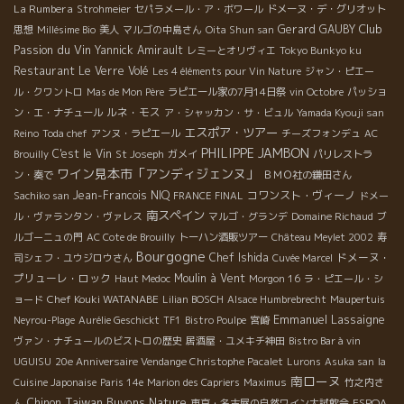
La Rumbera
Strohmeier
セパラメール・ア・ボワール
ドメーヌ・デ・グリオット
Club
Gerard GAUBY
思想
Millésime Bio
美人
マルゴの中島さん
Oita Shun san
Passion du Vin
Yannick Amirault
レミーとオリヴィエ
Tokyo Bunkyo ku
Restaurant Le Verre Volé
Les 4 éléments pour Vin Nature
ジャン・ピエー
ル・クワントロ
Mas de Mon Père
ラピエール家の7月14日祭
vin Octobre
パッショ
ルネ・モス
ン・エ・ナチュール
ア・シャッカン・サ・ビュル
Yamada Kyouji san
エスポア・ツアー
Reino
Toda chef
アンヌ・ラピエール
チーズフォンデュ
AC
PHILIPPE JAMBON
C'est le Vin
Brouilly
St Joseph
ガメイ
パリレストラ
ワイン見本市「アンディジェンヌ」
ン・奏で
ＢＭＯ社の鎌田さん
Jean-Francois NIQ
コワンスト・ヴィーノ
Sachiko san
FRANCE FINAL
ドメー
南スペイン
ル・ヴァランタン・ヴァレス
マルゴ・グランデ
Domaine Richaud
ブ
ルゴーニュの門
AC Cote de Brouilly
トーハン酒販ツアー
Château Meylet 2002
寿
Bourgogne
Chef Ishida
ドメーヌ・
司シェフ・ユウジロウさん
Cuvée Marcel
プリューレ・ロック
Moulin à Vent
Haut Medoc
Morgon 16
ラ・ピエール・シ
Chef Kouki WATANABE
ョード
Lilian BOSCH
Alsace Humbrebrecht
Maupertuis
Emmanuel Lassaigne
Neyrou-Plage
Aurélie Geschickt
TF1
Bistro Poulpe
宮崎
ヴァン・ナチュールのビストロの歴史
居酒屋・ユメキチ神田
Bistro Bar à vin
UGUISU
20e Anniversaire Vendange Christophe Pacalet
Lurons
Asuka san
la
南ローヌ
Cuisine Japonaise
Paris 14e
Marion des Capriers
Maximus
竹之内さ
Taiwan Buvons Nature
Chinon
ESPOA
ん
東京・名古屋の自然ワイン大試飲会