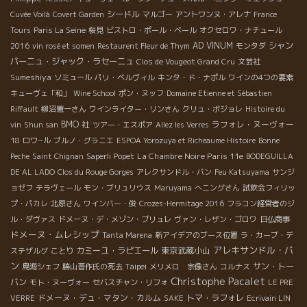
シードル
Cuvée Voilà
Covert Garden
マルゴー
アントワンヌ・アレナ
France
Tours
Paris La Seine
桜見
ビストロ・ポール・ベール
オクセロワ・ナチュール
AD VINUM
シャン
2016
vin rosé et somen
Restaurent Fleur de Thym
モンタダ
パーニュ・ジャック・ラセーニュ
Clos de Vougeot Grand Cru
文芸社
Sumeshiya
ソミュール
パリ・ベルヴィル
キンタ・ド・ナポル
ワインの4つの要素
キューヴェ「和」
Wine School
ポン・ヌッフ
Domaine Etienne et Sébastien
Riffault
柳沼憲一さん
ワインライター・リンさん
クリュ・ボジョレ
Histoire du
BMO 社
ラフォレ・ヌーヴォー
vin
Shun san
ツアー・エスポア
Allez les Verres
18
ロワ−ル
ブルノ・グラニエ
ESPOA Yorozuya et Richeaume Histoire
Bonne
La Chambre Noire Paris 11e
Peche
Saint Chignan
Saperli Popet
BODEGUILLA
DE AL LADO
Clos du Rouge Gorges
アレクサンドル・バン
Feu Katsuyama
サンジ
ョゼフ
テラヴェール
モン・ブリュリウス
Maruyama
へニングさん
試飲会フィリッ
プ・パカレ
北原さん
ワインバー・俊
Crozes-Hermitage 2016
フラコン経営者のジ
ル・ダヴァス
ドメーヌ・デ・メゾン・ブリュレ
ヴァン・レザン・ゴロワ
日仏商事
ドメーヌ・ムレシップ
Tanta Marena
新アイデアのブース位置
ラ・カーブ・デ
アレキサンドル・バ
カミーユ・ラピエール
東京武蔵小山
ステザルグ
ことり
ン
Taipei
サン・トー
鳥海シェフ
勝山晋作氏の死去
メリメロ 宗像さん
コルナス
Christophe Pacalet
バン
モト・ヌーヴォー
セバスチャン・リフォ
LE PRE
ドメーヌ・デュ・マタン・カルム
トマ・ラフォレ
VERRE
SAKE
Ecrivain LIN