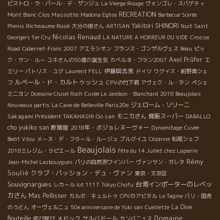
ビストロ・ラ・パール・デ・ザンジュ
La Vierge Rouge
ヴォンゴレ・スパゲティ
Clos Massotte
RECREATION
Mont Blanc
Madona Eglise
Barbecue Soirée
Richeaume Rosé
Yakitori SHINORI
Phenix
大分の俊さん
ARTISAN
Nuit Saint
Nicolas Renaud
Georgers 1er Cru
LA NATURE A HORREUR DU VIDE
Crosse
Road
Cabernet-Franc 2007
アエラシオン
フランス・ゴンザルヴェス
Beau
ピッ
Axel Prüfer
ク・サン・ルー
ユキさんの50歳の誕生会
カベルネ・フラン2007
エ
伊藤與志男
ミリー
パトリス・ユグ
Laurent FELL
ドイツ
ウグイス・紺野真シェ
ルペール・ド・カルトゥッシュ
フ
CPVの竹下君
アヴェク・ル・タン
ペシェ
ミニヨン
Domaine Clusel Roch
Cuvée Le Jambon・Blanchard
2018 Beaujolais
ジェローム・ソリーニ
Nouveaux partis
La Cave de Belleville Paris20e
Sakagami Président TAKAHASHI
Go san
モニカさん
質販スーパー
DABALLO
cho yukiko san
酢飯屋
2018年・ボジョレヌーヴォー
Dynamitage
Cuvée
Bedit Vilou
メーヌ・デ・フラール・ルージュ
ブルグイユ
Cézanne
松尾シェフ
Beaujolais
2018ミレジム・ラピエール
Fête du 14 Juillet chez Lapierre
Rémy
Jean-Michel Lasbouygues
パリの自然派ワインバー
ヴァンサン・ガレタ
Soulié
クラブ・パッション・デュ・ヴァン
東京・文京区
Souvignargues
台湾インポーターのレベッ
レカール lot 1117
Tokyo Chofu
カさん
Mas Pellisser
カルボ・キュルトゥ
CPVのアビタル
Le Tagine
パリ・国虎
La Dive
のうどん
オーヴェルニュ
50e anniversaire de Yuki san
Cueillette
Domaine
Bouteille
メドック
サルバドール
侘び寂び
カンパニェス