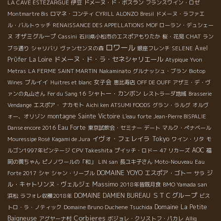
LA CAVE ESTEZARGUE
伊豆
ドメーヌ・ド・ボスラン
フランスワイン・ロゼ
Montmartre Bis
ロマネ・コンティ
CYRILL ALONZO
Bresil
ドメーヌ・ラファエ
ル・バルトゥッチ
RENAISSANCE DES APPELLATIONS
MOF ローラン・デュシェー
オザミグループ
CHAT
ヌ
Cassini
石川県小松市のエスポアもりたか
桜・花見
ラン
ロワール
Axel
ブラ通り
シャリバリ
ヴァンセンヌの森
銀座フレンチ
SELENE
ドメーヌ・ド・ラ・セネシャリエール
Prϋfer
La Loire
Atypique
Yvon
Metras
LA FERME SAINT MARTIN
Nakaminato
グルナッシュ・ブラン
Biotop
ブルイイ
女子会
Wines
Huitres et blanc
恵比寿店
OFF DE OUFF
アザミ・デ・ヴ
シャトー・カンボン
ァンの丸山さん
Fer du Sang 16
レストラーダ地域
Brasserie
Vendange
エスポア・ ナカモト
Aichi ken ATSUMI FOODS
グラン・ラルグ
オルヴ
montagne Sainte Victoire
ォー、オリゾン
L'eau forte
Jean-Pierre BISPALIE
Eau Forte
Danse encore 2016
東京試飲会・セミナー
デート
マルク・ぺナベール
イヴォ・フェレイラ
Tokyo
Mouressipe Rosé
Kagami de Jura
ワイン・リタ
モ
CPV Takeshita
AOC
ルゴン1997年ビンテージ
プイッチ・ロドー
47 リカーズ
福
岡の黄ちゃん
ピノノワールの「和」
LIN san
長ユキ子さん
Moto-Nouveau
Eau
DOMAINE YOYO
エスポア・ゴトー
ジ
Forte 2017
シャ
シャン・リーブル
サラ
Massimo
ル・キャトリンヌ・ヴェルジェ
2018年皆既月食
BMO Yamada san
ＳＴＣグループ
DOMAINE DAMIEN BUREAU
浜松
ラフォレ収穫2018年
ビス
Domaine La Petite
トロ・ラ・ノティック
Domaine Bruno Duchene
Tsuchida
Corbieres
Baigneuse
アグヤーナ村
ボジョレ・クリストフ・パカレ
Alliq