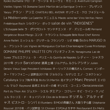
Kyoko Duchaîne
クロ・ド・ヴージョ
キューヴェ・カミーユ
Aventure
Carignan
Vieilles Vignes 16
Domaine Saint Martin de La Garrigue
シャトー・プレザンス
アラン・アリエ
Yaoyu
CHATEAU BEL AVENIR
オリヴィエ・クロ
フォジェール
La Méditerranée
La Cadette
マニュエル
Macéo
wine bar Vino Veritas
Henri
salon de vin ''INDIGENES''
Frédérique Roch
シルヴァン・ボック
L'Echappee belle
ラ・ポワヴロット
サンテチエンヌ・デ・ズリエール村
Pernand
Vergelesse
Brave Margo
ユンヌ・トランシュ
Echappée Belle Rose
Chef Konno
Bistro MARUGO
Anne Paillet
ミッシェル・グリザール
フランソワ・リボ
移動
カ
Corton Charlemagne
ム・アシュトラ
Les Vignes de Mongueux
Cuvee Printemps
DOMAINE PHILIPPE VALETTE
CPV パリオフィス
M. Yanaginuma
Lac de
レディー・シャスラ
Suwa
プルミエクリュ・ラ・ペリエール
Quinta de Napoles
Barcelone
2017年
酒美土場
ルクレアシオン
グシテ
ジルアザム
Julien
Derain
Vieux Sage
President Ishikawa
オーリックスの橋元さん
Cornas
インポー
ター「サンフォニー」試飲会2017年
ジョルジュ・ルマリエ
エノ・コネクション
Marc Pesnot
Catalunya
シェフ鈴木洋治
Bisto St.Martin
北イタリア
エイロ
Oenoconnexion
ール
マルク
Raymond
自然エネルギーの畑
オリビエ・コーエン
ダミアン・コクレー
Port du Thon
Aki
ジュスト・シエル
オビ・ワイン・ケノビ
オリオル・アルティギ
ュル
ラトリエ・ド・キュイジンヌ
Clos de la Briderie
ャス
ビストロ・シンバ
El Rumbero
ＢＭОの斉藤さん
大阪うずら屋
Stéphanie
Roussel
2018年・パリ試飲会
St Chinian
ESPOAよろずや
Restaurant En Mets