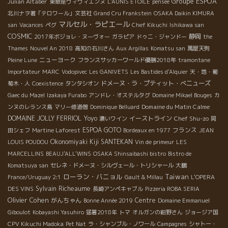
Groupe ESPOA
Julian Altaber
東銀座ヴィヴィエンヌ
L'AUNIS ETOILE
pensee
北川ナヲ著「テロワール」文芸社
Grand Cru Frankstein
OSAKA Daikin KIMURA
マルセル・ラピエール
san
Vacances
ペグ
Chef Kikuchi
Ishikawa san
COSMIC
静岡
2017年ボジョレ・ヌーヴォー
ガラピア
ドゥニ・ジャンドー
the
Thames
Nouvel An 2018
高知の石川さん
Aux Argillas
Komatsu san
萬屋天狗
ニューヨーク
Pleine Lune
フランスサッカーワールド優勝2018年
tramontane
Importateur
MARC
Vodopivec
Les GANIVETS
Les Bastides d'Alquier
天・地・葡
ドメーヌ・ラ・プティット・べニューズ
萄木・人
Coexistence
タンタシオン
Gaec du Mazel
Izakaya Furabo
アンドレ・オステルタグ
Domaine Mikael Bouges
カ
Domaine du Matin Calme
ンヌのレランス島
マリー修道僧
Dominique Belluard
DOMAINE JOLLY FERRIOL
Yoyo
イーストライン
Chef Shu-zo
濃いワイン
岡
ESPOA GOTO
フランス
田シェフ
Martine Laforest
Bordeaux en 1977
JEAN
Okonomiyaki Kiji SANTEKAN
LOUIS POUDOU
Vin de primeur
LES
MARCELLINS
BEAUJ'ALL'WINS
OSAKA Shinsaibashi bistro
Bistro de
Komatsuya san
セレネ・ドメーヌ・シルヴェール・トリシャール
大鵬
ローラン・バニョル
Taiwan
France/Uruguay 2:1
Gault & Millau
L'OPERA
Sylvain Richeaume
DES VINS
長崎アンペキャブル
Pizzeria ROBA SERIA
Olivier Cohen
がんちゃん
Centre
Bonne Année 2019
Domaine Emmanuel
Giboulot
Kobayashi Yasuhiro
猛暑2018年
トマ
オルガンの紺野さん
ジョージア国
CPV Kikuchi Madoka
Pet Nat
ラ・シャンブル・ノワール
Campagnes
シャトー・