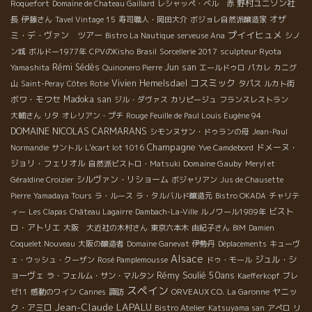
野村ユニソン社
Roquefort
Domaine de Chateau Gaillard
レシャッペ・ベル 赤
長
オザ
伊藤さん
Tavel Vintage 15
寿司職人・岡田大介
ボジョレ自然派醸造家
プイイヒュメ
ミ・デ・ヴァン ツアー
Bistro La Nautique
serveuse Ana
シノ
ン城
ボルドー1977年
CPVのKisho
Brasil
Sorcellerie 2017
sculpteur Ryota
Rémi Sédès
Jun san
Yamashita
Quinonero Pierre
エールドゥロ
パカレ
カニグ
コスミック
Vivien Hemelsdael
山
Saint-Peray
Côtes Rotie
タパス
ルカト街
ボワ・モワセ
Madoka san
ジル・ダヴァス
カリピージュ
フランスレストラン
大輔さん
リタ
オレリアン・プチ
Rouge Feuille de Paul Louis Eugène 94
DOMAINE NICOLAS CARMARANS
シモンヌサン・ドゥランの母
Jean-Paul
Champagne
ドメーヌ・
Normandie
サントル
L'écart lot 1016
Yve Camdebord
ジョリ・フェリオル
Domaine Gauby
自然派ビストロ・Matsuki
Meryl et
シルヴァン・リショーム
Géraldine Croizier
ボジャリアン
Jus de Chausette
Pierre
Yamadaya Tours
ラ・ルース
ラ・タルバルド醸造元
Bistro OKADA
チャリテ
ビスト
ィー
Les Clapas
Château Lagairre
Dambach-La-Ville
ルノワール1989年
ロ・アトリエ
大阪 大近社の木村さん
東京六本木
由紀子さん
BIM
Damien
Coquelet Nouveau
大阪の醸造者
Domaine Ganevat
伊勢丹
Déplacements
キューヴ
Alsace
ジュル・シ
ェ・ウッシュ・クーザン
Rosé Pamplemousse
ドゥ・モール
Rémy Soulié 50ans
ョーヴェ
ラ・フェルム・サン・マルタン
Kaefferkopf
ブレ
スペイン
ヤニッ
ゼ11
感動のワイン
Cannes
諏訪
ORVEAUX CO.
La Garonne
Jean-Claude LAPALU
ク・アミロ
Bistro Atelier
Katsuyama san
アぺロ
リ