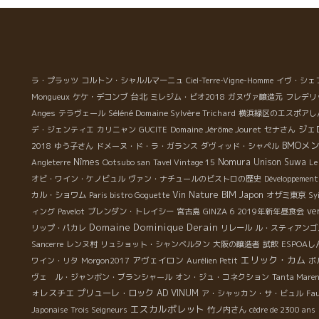
私達がレストランに来た時には本当に心地よい対応をし
てくれる。 どんなに疲れていても、オザミに行けば元気
が出てくる。 レストレされてくる。有難いことだ。
オザミに関わる多くの懐かしい人達が勢揃いし
ていた。 オザミを愛する多くの人達が一芸を披
露してくれた。 本当に楽しいひと時を過ごせた。
ラ・プラッツ
コルトン・シャルルマーニュ
Ciel-Terre-Vigne-Homme
イヴ・シェ
台北
Mongueux
ケケ・デコンブ
ミレジム・ビオ2018
ガヌヴァ醸造元
フレデリ
Séléné Domaine Sylvère Trichard
Anges
テラヴェール
横浜緑区のエスポアし
Domaine Jérôme Jouret
ジェ
デ・ジェンティエ
カリニャン
GUCITE
セナさん
BMOメ
2018
ゆう子さん
ドメーヌ・ド・ラ・ガランス
ダヴィッド・シャペル
Nîmes
Nomura Unison Suwa
Angleterre
Ootsubo san
Tavel Vintage 15
Le
オビ・ワイン・ケノビュル
ヴァン・ナチュールのビストロの歴史
Développement
Vin Nature BIM
Japon
カル・ショワム
Paris bistro Goguette
オザミ東京
Sy
ve
ィング
Pavelot
ブレンダン・トレイシー
宮古島
GINZA 6
2019年新年昼食会
Domaine Dominique Derain
リップ・パカレ
リレール
ル・スティアンゴ
Sancerre
レンヌ村
リュショット・シャンベルタン
大阪の醸造者
試飲
ESPOA
エリック・カム
アヴェイロン
ワイン・リタ
Morgon2017
Aurélien Petit
ボ
ヴェ ル・ジャンボン・ブランシャール
オン・ジュ・コネクション
Tanta Mare
ォレスチエ
プリューレ・ロック
AD VINUM
ア・シャッカン・サ・ビュル
Fa
エスカルポレット
Japonaise
Trois Seigneurs
竹ノ内さん
cèdre de 2300 ans