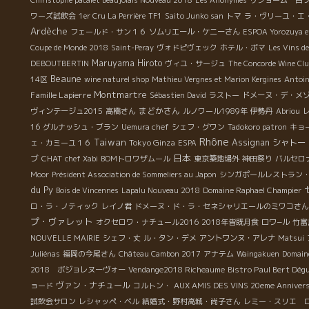
ワーズ試飲会
1er Cru La Perrière
TF1
Saito Junko san
トマ
ラ・ヴリーユ・エ
Ardèche
フェールド・サン１６
ソムリエール・ケニーさん
ESPOA Yorozuya et
Coupe de Monde 2018
Saint-Peray
ヴォドピヴェック
ホテル・ボマ
Les Vins d
Maruyama Hiroto
DEBOUTBERTIN
ヴィユ・サージュ
The Concorde Wine Cl
Beaune
14区
wine naturel shop
Mathieu Vergnes et Marion Kergines
Antoin
Montmartre
Famille Lapierre
Sébastien David
ラストー
ドメーヌ・デ・メ
まどかさん
ヴィンテージュ2015
高橋さん
ルノワール1989年
伊勢丹
Abriou
16
グルナッシュ・ブラン
Uemura chef
シェフ・グワン
Tadokoro patron
キョ
Rhône
Taiwan
Tokyo Ginza
Assignan
シャトー
ェ・カミーユ１６
ESPA
日本
ブ
CHAT
chef Xabi
BOMトロワザムール
東京築地場外
神田祭り
バルセロ
Moor
Président Association de Sommeliers au Japon
シンガポールレストラン
du Py
Bois de Vincennes
Lapalu Nouveau 2018
Domaine Raphael Champier
ロ・ラ・ノティック
レイノ君
ドメーヌ・ド・ラ・セネシャリエールのミワコさん
プ・ヴァレット
オクセロワ・ナチュール2016
2018年皆既月食
ロワ−ル
竹富
NOUVELLE MAIRIE
シェフ・丈
ル・タン・デメ
アントワンヌ・アレナ
Matsui
Juliénas
福岡の今尾さん
Château Cambon 2017
アナテム
Waingakuen
Domain
Bistro Paul Bert Dég
2018 ボジョレヌーヴォー
Vendange2018 Richeaume
ヴァン・ナチュール
ョード
コルトン・
AUX AMIS DES VINS 20eme Annivers
試飲会サロン
レシャッペ・ベル
結婚式・野村高城・尚子さん
レミー・スリエ 