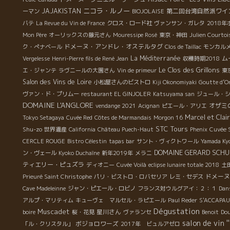
ニコラ・ルノー
JAJAKISTAN
第二回台湾自然派ワイ
ーマン
BIOJOLAISE
バテ
La Revue du Vin de France
クロス・ロード社
ヴァンサン・ガレタ
2018
Mon Père
オーリックスの藤元さん
Mouressipe Rosé
東京・神田
Julien Courtoi
ドメーヌ・アンドレ・オステルタグ
ク・ぺナベール
Clos de Taillac
モンカルメ
La Méditerranée
ム
Vergelesse
Henri-Pierre fils de René Jean
収穫時期2018
Le Clos des Grillons
エ・ジャンテ
ラヴニールの大園さん
Vin de primeur
東
Salon des Vins de Loire
小松屋さんのビストロ
Kiji Okonomiyaki
Goutte d’O
ヴァン・ド・プリムー
restaurant EL GINJOLER
Katsuyama san
ジュール・
DOMAINE L'ANGLORE
オザミ
vendange 2021
Acignan
ピエール・アリエ
Marcel et Clai
Tokyo Setagaya
Cuvée Red
Côtes de Marmandais
Morgon 16
STC Tours
Shu-zo
世界遺産
California
Château Puech-Haut
Phenix
Cuvée 
CERCLE ROUGE
Bistro Célestin
tapas bar
サント・ヴィクトワール
Yamada Ky
DOMAINE GERARD SCHU
ン・ヴェール
Kyoko Duchaîne
新年2019年
メラニ
ティエリー・ピュズラ
ディオニー
Cuvée Voilà
eclipse lunaire totale 2018
土
ドメーヌ
Prieuré Saint Christophe
パリ・ビストロ・ロバセリア
レミ・セデス
Cave Madeleinne
ジャン・ピエール・ロビノ
フランス対ウルグアイ：２：１
Dan
アルプ・マリティム
キューヴェ マルセル・ラピエール
Paul Reder
S'ACCAPAU
Dégustation
Muscadet
星川さん
boire
桜・花見
ヴァランセ
Benoit
Dou
salon de vin '
ボジョロワーズ
「ル・クリスタル」
2017年 ビュルアゼロ