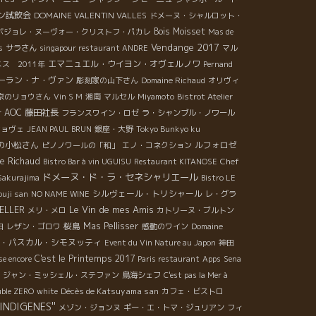
ン試飲会
DOMAINE VALENTIN VALLES
ドメーヌ・シャルロット・
Bois Moisset
年ボジョレ・ヌーヴォー・クリストフ・パカレ
Mas de
Vendange 2017
s
サラさん
singapour restaurant ANDRE
マル
エマニュエル・ウイヨン・オヴェルノワ
ス 2011年
Pernand
ーラン・ナ・ヴァン
彫刻家の山下さん
Domaine Richaud
オリヴィ
京のリョウさん
Vin S M
湘南
マルセル
Miyamoto
Bistrot Atelier
AOC
藤田社長
r
フランスワイン・ロゼ
ラ・シャンブル・ノワール
ショヴェ
JEAN PAUL BRUN
銀座・大野
Tokyo Bunkyo ku
の小松さん
ルフォロゼ
ピノノワールの「和」
エノ・コネクション
re Richaud
Chef
Bistro Bar à vin UGUISU
Restaurant KITANOSE
ドメーヌ・ド・ラ・セネシャリエール
Sakurajima
Bistro LE
シルヴェール・トリシャール
ouji san
NO NAME WINE
レ・グラ
ELLER
Le Vin de mes Amis
メリ・メロ
カトリーヌ・ブルトン
桜島
Mas Pellisser
田
レザン・ゴロワ
感動のワイン
Domaine
・パスカル・シモヌッティ
Event du Vin Nature au Japon
神田
C'est le Printemps 2017
se encore
Paris restaurant
Apps
Sena
ジャン・ミッシェル・ステファン
鳥海シェフ
C'est pas la Mer à
Décès de Katsuyama san
ble ZERO
white
カフェ・ビストロ
'INDIGENES''
メゾン・ジョンヌ
ギー・エ・トマ・ジュリアン
フィ