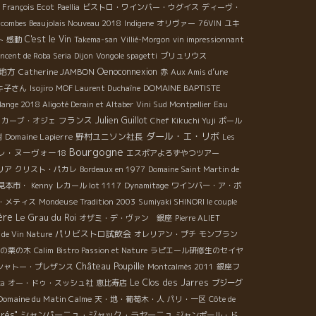
François Ecot
Paellia
ビストロ・ワインバー・ウグイス
ディーヴ・
scombes Beaujolais Nouveau 2018
Indigene
オリヴァー
76VIN
ユキ
C'est le Vin
ト
感動
Takema-san
Villié-Morgon
vin impressionnant
ncent de Roba Seria
Dijon
Vongole spagetti
ブリュリウス
地方
Catherine JAMBON
Oenoconnexion
赤
Aux Amis d’une
DOMAINE BAPTISTE
キ子さん
Isojiro
MOF Laurent Duchaîne
ange 2018 Aligoté Derain et Altaber
Vini Sud Montpellier
Eau
フランス
Julien Guillot
カーブ・オジェ
Chef Kikuchi Yuji
ポール
ダール・エ・リボ
Domaine Lapierre
野村ユニソン社長
樹
Les
Bourgogne
レ・ヌーヴォー18
エスポアよろずやつツアー
リア
クリスト・パカレ
Bordeaux en 1977
Domaine Saint Martin de
見本市・
Kenny
レカール lot 1117
Dynamitage
ワインバー・ア・ボ
・メティス
Mondeuse Tradition 2003
Sumiyaki SHINORI le couple
ère
Le Grau du Roi
オザミ・デ・ヴァン 銀座
Pierre ALIET
パリビストロ試飲会
s de Vin Nature
オレリアン・プチ
モンブラン
年の栗の木
Calim
Bistro Passion et Nature
ラピエール研修生のセイヤ
Château Poupille
シャトー・プレザンス
Montcalmès 2011
銀座フ
Le Clos des Jarres
ka
オー・ドゥ・スッシュ社
恵比寿店
ブジーグ
Domaine du Matin Calme
天・地・葡萄木・人
パリ・一区
Côte de
érés"
シャンパーニュ・ジャック・ラセーニュ
ジャンポール・ド