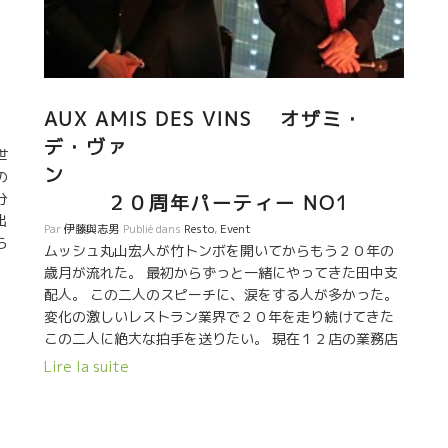
AUX AMIS DES VINS オザミ・
デ・ヴァ
世
ン
の
分
２０周年パーティー NO1
出
Par
伊藤與志男
Publié dans
Resto
,
Event
ら
ムッシュ丸山宏人が竹トンボを開いてからもう２０年の
を
歳月が流れた。 最初からずっと一緒にやってきた田中支
配人。 この二人のスピーチに、涙をする人が多かった。
の
変化の激しいレストラン業界で２０年を走り続けてきた
この二人に絶大な拍手を送りたい。 現在１２店の業務店
を経営している。 オザミを支えてきたのはまだ
Lire la suite
他にもいる。 私にとっては、小松さん、松岡さんは、フ
ランスにも研修で滞在したことがあるので馴染みが深
い。 本当に素晴らしい青年たちである。 オザミの皆は、