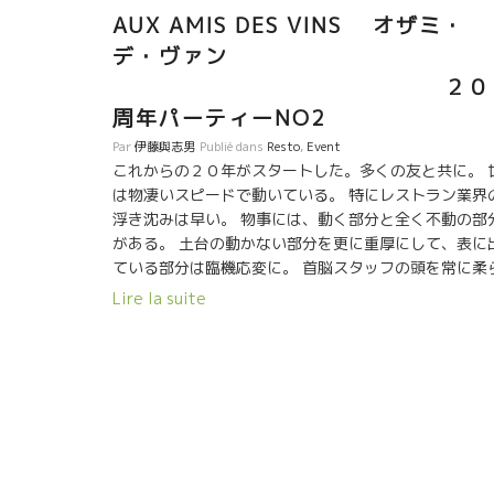
AUX AMIS DES VINS オザミ・
デ・ヴァン
２０
周年パーティーNO2
Par
伊藤與志男
Publié dans
Resto
,
Event
これからの２０年がスタートした。多くの友と共に。 
は物凄いスピードで動いている。 特にレストラン業界
浮き沈みは早い。 物事には、動く部分と全く不動の部
がある。 土台の動かない部分を更に重厚にして、表に
ている部分は臨機応変に。 首脳スタッフの頭を常に柔
かく柔軟に。 勿論、トップの頭は最もやわらかい状態
Lire la suite
保って欲しい。 さあ、２０１８年は直ぐそこに来てい
る。 新たなスタート！突っ走ろう！ALLEZ GO ! 流石
オザミ、料理とワインは特別だった。