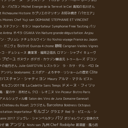
・ル・パピヨン
Michel
Energie de la Terre et le Ciel
高知の石川さん
 Richeaume Histoire
カプリエのマリオン
お好み焼き「パセミア」
es Moines
Chef Yuji san
DOMAINE STEPHANIE ET VINCENT
ub
ステファン・モラン
Importateur Symphonie Free Tasting
パリ
Anjou
e Aréna
オペラ
OSAKA Vin Nature grande dégustation
ゾン・ブリュレ
ナチュラルワイン
Ito Yoshio voyage France au Japon
Bistrot
静岡
レ・ガニヴェ
Guinza 4 chome
Carignan Vieilles Vignes
ーコ・デュシェーヌ
農業家・福岡正信氏
ロマン・シャプイ
キューヴ
・プピーユ
デコン
ガヌヴァ
ボデガ・カウゾン醸造元
トゥールーズ
ナの佐竹さん
Julie
GAR'O'VIN
レストラン ラ・カサ・デル・ぺロ
De
Côte
・アンドレ
biodynamic
エスポア・よろずや・リショームの歴史
セバスチャン・シャティヨン
アルマ・マテル
Maury
ビスト
ドメーヌ・フィリッ
モルゴン2017年
La Cadette
Sans Temps
島・星のや・吉村さん
クロ・レオニヌ
Vin Picoeur
Bistro Paris
アメルシュヴィル畑
Salon des Vins de Jura
Domaine Ganevat
Barcelona
e Château du Rouet
ユウジさん
Boldness
Octopus
モルゴン
ustation
グラエナ
Importateur
Red
ラ・ピエール・シ
パリ
aire 2017
ジュヴレ・シャンべルタン
ボジョレワイン全体の大
アンジェ
九州
Chef Rodolphe
ロゼ
鍋
Nishi san
居酒屋・風ら坊