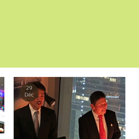
29
Déc