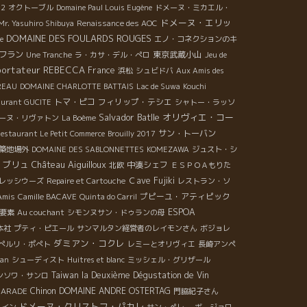
02
オクトーブル
Domaine Paul Louis Eugène
ドメーヌ・ミカエル・
ドメーヌ・エリッ
Mr. Yasuhiro Shibuya
Renaissance des AOC
DOMAINE DES FOULARDS ROUGES
e
エノ・コネクションのキ
 フラン
東京武蔵小山
Une Tranche
ラ・カサ・デル・ぺロ
Jeu de
portateur REBECCA
France
浜松
シュビドバ
Aux Amis des
REAU
DOMAINE CHARLOTTE BATTAIS
Lac de Suwa
Kouchi
トマ・ピコ
フィリップ・テシエ
taurant GUCITE
シャトー・ラッソ
Salvador Batlle
オリヴィエ・コー
ーヌ・リヴァトン
La Boème
サン・トーバン
estaurant Le Petit Commerce
Brouilly 2017
築地場外
DOMAINE DES SABLONNETTES
KOMEZAWA
ジュスト・シ
・ブリュ
Château Aiguilloux
中湊シェフ
北欧
ＥＳＰＯＡもりた
Ｃave Fujiki
レッシウーズ
Repaire et Cartouche
レストラン・ソ
プピーユ・アティピック
Amis
Camille BACAVE
Quinta do Carril
ESPOA
要素
Au couchant
シモンヌサン・ドゥランの母
本社
プティ・ピエール
サンマルタン経営者のレイモンさん
ボジョレ
ダミアン・コクレ
ぺルリ・ポぺト
レミーとオリヴィエ
長崎アンペ
han
シューディスト
Huitres et blanc
ミッシェル・グリザール
Taiwan la Deuxième Dégustation de Vin
ンソワ・サンロ
Chinon
DOMAINE ANDRE OSTERTAG
EGARADE
門脇紀子さん
ドメーヌ・クリストフ・パカレ
ワイン
サン・ペレー
ボージョロ