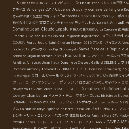
la Borde
ORVEAUX CO.
ワインビストロ・俊
Mas del Périé
ソムリエの日野さん
Côte de Brouilly
domaine de l'anglore
Vendanges 2017
ブテイユ
De
Tarragona
さんの50歳の誕生会
本物ワイン
Grenache Blanc
サぺルリ・ポペッ
東京フレンチ
モンマルトル
Yannick Amirault
株式会社エスポア
Florance
Vi
Domaine Jean-Claude Lapalu
西南部
料理人の高太郎さん
La Garonne
La Tour Eiffel
Franche
Yuko-san
TOKYO Vin Nature grande dégustation
ア
COUSIN
Fou du Beaujo
Saint Chignan
Morgon 2016
アンヌ・パイエさん
Vend
Savoie
Place de la République
Forte 2017
9カーヴ
Ginza Kiji Okonomiyaki
Roussillon
Konno de Organ
Importateur BMO
キンタ・ド・ナポル
竹下正
Château Jean Faux
ラフォ
Armières
Domaine de Chateau Gaillard
SELENE
Domaine Anthony Thevenet
GT
RINCE GUERLUT
Domaine Lammidia
北イタ
クロ・ルジャール
La Garrigue
クリストフ・ペイリュス
アンジェ自然派ワイン
レ・ザフランシ
ワール・エ・ア・マンジェ
自然派ワインの日本イベント
ロゼ
Domaine de la Sénèchali
Nakayama
Le Vieux Bordeaux
MAREE BASSE
Gevrey-Chambertin
ドメーヌ・デュ・マタン・カルム
histoire de Bistro
DOMAINE THOMAS ROUANET
フランス・ゴンザルヴェス
Etienne Deiss
600
さん
La Nuit de Tokyo
Eglise Saint Pierre
St Emilion
バルセロナのユウコさん
マリー・エレンヌ・バカーブ
レンチ
弥三郎
Le Clos Fantine
Nora
CPV Mado
CAVE AUGE
のカキ
Chenas
コート・ド・レイヨン
クロード・アリエ
Anouk
ドメーヌ・ダニエル・サージュ
Alsace Foire "Les Vins Lib
Feule
Canada