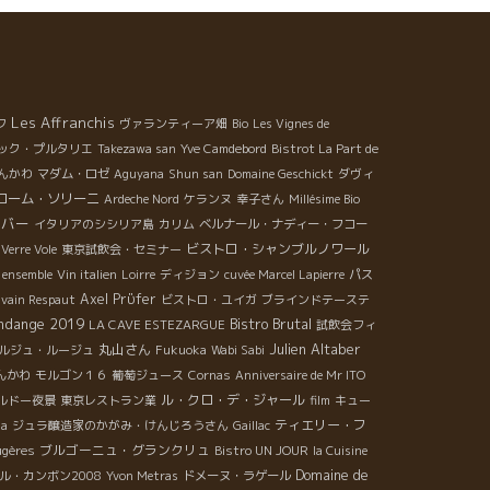
Les Affranchis
フ
ヴァランティーア畑
Bio
Les Vignes de
ック・プルタリエ
Takezawa san
Yve Camdebord
Bistrot La Part de
んかわ
マダム・ロゼ
Aguyana
Shun san
Domaine Geschickt
ダヴィ
ローム・ソリーニ
Ardeche Nord
ケランヌ
幸子さん
Millésime Bio
ンバー
イタリアのシシリア島
カリム
ベルナール・ナディー・フコー
ビストロ・シャンブルノワール
 Verre Vole
東京試飲会・セミナー
 ensemble
Vin italien
Loirre
ディジョン
cuvée Marcel Lapierre
パス
Axel Prϋfer
ivain Respaut
ビストロ・ユイガ
ブラインドテーステ
ndange 2019
Bistro Brutal
LA CAVE ESTEZARGUE
試飲会フィ
Julien Altaber
丸山さん
ルジュ・ルージュ
Fukuoka
Wabi Sabi
しんかわ
モルゴン１６
葡萄ジュース
Cornas
Anniversaire de Mr ITO
ル・クロ・デ・ジャール
ルドー夜景
東京レストラン業
film
キュー
ティエリー・フ
na
ジュラ醸造家のかがみ・けんじろうさん
Gaillac
ブルゴーニュ・グランクリュ
ugères
Bistro UN JOUR
la Cuisine
Domaine de
ル・カンボン2008
Yvon Metras
ドメーヌ・ラゲール