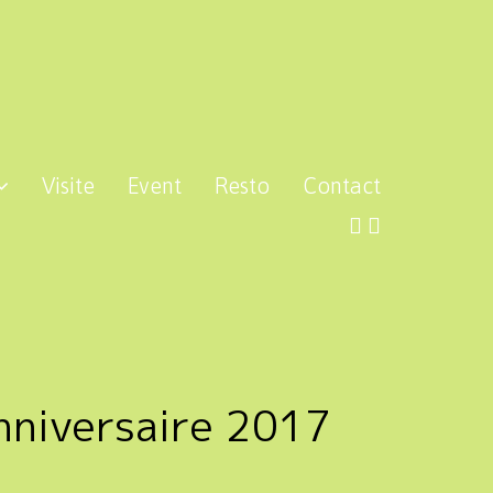
Visite
Event
Resto
Contact
niversaire 2017