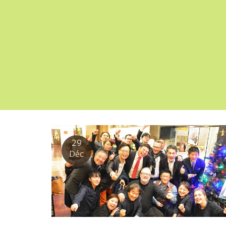
29
Déc