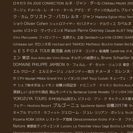
ルネ・ジャン・ダール
ロキセラ
EN JOUE CONNECTION
Château Meylet 20
ブージュ
ドメール・レ・オート・テール
アザミ・デ・ヴァンの丸山さん
ブルイ
クリストフ・パカレ
ク・カム
ルネ・ジャン
Madona Eglise
Miss Terr
Olivier Cohen
カベルネ
ショウ
シュトロマイヤー
セバスチャン・デルヴィユ
Im
Maison Pierre Overnoy
quilles
ビストロ・ヴィヴィエンヌ
Claude ALIET
Vins Maruyama
フィロソフィー
北原さん
土佐
Dambach-La-Ville
CEDRIC GAR
restaurant TAIHOU
Ishikawa san
ガロンヌ河
Matheus
Bisstro Italien Res
ＥＳＰＯＡ TOUR
鹿児島
Sandrine
ル
お肉
ロマネ・コンティ
桜満開
ドメ
エン
東京
Bruno Schueller
Aux Amis des Vins Ginza
オルガンの紺野さん
R
DOMAINE PHILIPPE JAMBON
ラ・フェルム・デ・セット・リュンヌ
東京・
ドメーヌ・ミレンヌ
クローズ・エルミタージュ
エル
ノルマンディー地方
か
CPV équipe
Médoc Grand Vin
レイヨン川
chef Youji Suzuki
キューヴェ・プ
ヤ
シェフ鈴木洋治
レイモン
収穫29回記念・ドミニック・ドゥラン
Bistro Aux 
美味しい
はせがわ酒店
南仏モンペイル
Barbecue Soirée
Penedès
ワインの4つの
YOROZUYA TOURS
ＢＭО社の山田さん
ビストロ・アン・ク
モトクッス大阪
ブルゴーニュ
収穫2017年
フェアー
Hoshino Resort
Sauterne
Daikin
サ
ジェローム・ジュレ
キャブル
マリウス・ラフィット
リリアン・ボッシュ
Yo c
Pizzeria ROBA SERIA
レストラーダ地域
Oenoconnexion Kisho
ドメーヌ・フラ
Nature
東銀座ヴィヴィエンヌ
Lurons
La Trenchée
Vieux Sage
Bistro LA R
Chiristophe pacalet Beaujolais Nouveau 2018
Les Anonymes
リショーム 白