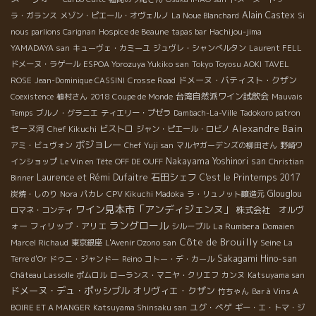
Alain Castex
ラ・ガランス
メゾン・ピエール・オヴェルノ
La Noue Blanchard
Si
nous parlions Carignan
Hospice de Beaune
tapas bar
Hachijou-jima
YAMADAYA san
キューヴェ・カミーユ
ジュヴレ・シャンべルタン
Laurent FELL
ドメーヌ・ラゲール
ESPOA Yorozuya Yukiko san
Tokyo Toyosu AOKI
TAVEL
ドメーヌ・バティスト・クザン
ROSE
Jean-Dominique CASSINI
Crosse Road
台湾自然派ワイン試飲会
Coexistence
植村さん
2018 Coupe de Monde
Mauvais
Temps
ブルノ・グラニエ
ティエリー・プゼラ
Dambach-La-Ville
Tadokoro patron
Alexandre Bain
セーヌ河
ビストロ
Chef Kikuchi
ジャン・ピエール・ロビノ
ボジョレー
アミ・ビュヴォン
Chef Yuji san
マルヤガーデンズの柳田さん
野崎ワ
Nakayama Yoshinori san
インショップ
Le Vin en Tête
OFF DE OUFF
Christian
石田シェフ
Laurence et Rémi Dufaitre
C'est le Printemps 2017
Binner
Glouglou
炭焼・しのり
Nora
パカレ
CPV Kikuchi Madoka
ラ・リュノット醸造元
ワイン見本市「アンディジェンヌ」
株式会社 オルヴ
ロマネ・コンティ
ラングロール
ォー
フィリップ・アリエ
La Rumbera
シルーブル
Domaien
Côte de Brouilly
Seine
Marcel Richaud
東京銀座
L'Avenir Ozono san
La
Sakagami Hino-san
Terre d'Or
ドゥニ・ジャンドー
Reino
コトー・デ・カール
Château Lassolle
ポムロル
ローランス・マニヤ・クリエフ
カンヌ
Katsuyama san
ドメーヌ・デュ・ポッシブル
オリヴィエ・クザン
竹ちゃん
Bar à Vins A
ユグ・べゲ
BOIRE ET A MANGER
Katsuyama Shinsaku san
ギー・エ・トマ・ジ