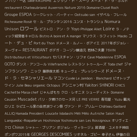
エリック・ド・スーザ
ン
パリ・一区
Saké KIKUHIME
メーヌ・ド・ラ・ボルド
restaurent Chateaubriand
Auxerrois Nature 2016
Domaine Clusel Roch
Groupe ESPOA
シークレット・パーティー
Ootsubo san
イザベル・フレール
Nomura
Richeaume Rosé
セ・ル・プランタン2016
ユンヌ・トランシュ
ロワール
Loire
Unison
Yoyo
ビストロ・アン・ク
Philippe Aliet
ラ・ノテ
コ
ィック経営者キャロル
Bistro A boire et A manger
マリウス・ラフィット
Macéo
ート・デュ・ピ
Port du Thon
ドメーヌ・ルノー・ボアイエ
2017年ボジョレ・
RESTAURANT
ヌーヴォー
ボデガ・コーゾン醸造元
若林ご夫妻
76VIN
ESPOA
Distributeurs et Viticulteurs
セバスチャン・リフォ
Cave Madeleinne
GOTO
ジャ
ダンス・アンコール
Villefranche
レストラン
トゥールーズ
Toda chef
ドメーヌ・
ンフランソワ・ニック
藤原俊太郎
キューヴェ・プレッシウーズ
ド・ラ・セネシャリエール
マコン
Cuvée Le Jambon・Blanchard
ビオトップ
アシニャン村
Yakitori SHINORI
ワイン
Julie
Beau
orgamic
Octopus
CHICS
Cachette Masa chef
じゃんぼもち
クロ・レオニヌ
シューディスト
Domaine
Muscadet
Cauzon
パリ・夕焼けのセーヌ河
LE PRE VERRE
寿司屋・Yuzu
観光
ロリエ
ラピエール家の自然派ワイン祭
ヴァン・ド・プリムー
Château Gaillard
Haut
ALLIQ Hamada President
Loucate
Iidabashi Méli Mélo
Autriche
Salon
Languedoc-Roquebrun
Hoshinoya Yoshimura san
Les Rossignoux
オリヴィエ・
Chinon
クロ
シャトー・ブリアン
ボジョレ・ヴィラージュ
居酒屋・ユメキチ神田
GEORGES DESCOMBES
ポンポワ2015年
リオネル・ゴビー
幸子さん
伊藤の日