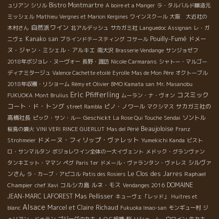
Bistro Montmartre
ュリアン
シリル
A boire et a Manger
ラ・タルバルド醸造元
ミッシェル
Mathieu Vergnes et Marion Kergines
ワインスクール
大阪 大近社の
自然派ワイン
木村さん
北アルデッシュ
サカガミ社
Languedoc Assignan
レ・ガ
Pouilly-Fumé
Kanako san
ドメー
ニヴェ
ブラインドテースティング
コサール
ヌ・ジャン・ミシェル・アルキエ
南大沢
Brasserie Vendange
サンジョゼフ
2018年ボジョレ・ヌーヴォー
長野・諏訪
Nicole Carmarans
シャトー・マルゴー
ディナミタージュ
Valence Cachette etoilé
Eyrolle
Mas de Mon Père
オクトーブル
2018年収穫・リショーム
Rémy et Olivier
BMO Kamata san
Mr. Masanobu
Eric Pfifferling
コスミック
FUKUOKA
Mont Brulius
ムーラン・ナ・ヴォン
コート・ド・トング
ピノ・ノワール
サカガミ社の
street Rambla
マクシマス
高橋社長
Geschickt
ソントル
ピック・サン・ルー
La Rose Qui Touche
Sendai
Beaujoloise
桜島の噴火
VINI VERI
RINCE GUERLUT
Mas del Périé
Franz
ドメーヌ・フィリップ・ヴァレット
Strohmeier
Yumekichi Kanda
ビスト
ロ・サンマルタン
ボジョレワイン全体の一大イヴェント
メドック・グランヴァン
シルヴァ
タンキエット・ママン
ペグ
Paris 1er
ドメール・ヴァランタン・ヴァレス
ンさん
Le Clos des Jarres
Raphael
ラ・カーブ・アピコル
Patis des Rosiers
Champier
コルシカ島
ルネ・モス
DOMAINE
chef Xavi
Vendanges 2016
JEAN-MARC LAFOREST
Mas Pellisser
キューヴェ「レッド」
Huitres et
Alsace
Marcel et Claire Richaud
blanc
Fukuoka Imao-san
モンギュー村
ジ
ュリアン・ドゥラン
ブジーグのカキ
ＡＯＣ組織
桜
リショーム 白ワイン
生カキ