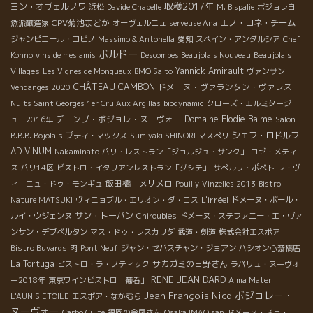
収穫2017年
ヨン・オヴェルノワ
浜松
Davide Chapelle
M. Bispalie
ボジョレ自
CPV菊池まどか
エノ・コネ・チーム
然派醸造家
オーヴェルニュ
serveuse Ana
ジャンピエール・ロビノ
Massimo & Antonella
愛知
スペイン・アンダルシア
Chef
ボルドー
Konno
vins de mes amis
Descombes Beaujolais Nouveau
Beaujolais
Yannick Amirault
Villages
Les Vignes de Mongueux
BMO Saito
ヴァンサン
CHÂTEAU CAMBON
ドメーヌ・ヴァランタン・ヴァレス
Vendanges 2020
Nuits Saint Georges 1er Cru Aux Argillas
biodynamic
クローズ・エルミタージ
デコンブ・ボジョレ・ヌーヴォー
Domaine Elodie Balme
ュ 2016年
Salon
シェフ・ロドルフ
B.B.B. Bojolais
プティ・マックス
Sumiyaki SHINORI
マスぺリ
AD VINUM
Nakaminato
パリ・レストラン「ジョルジュ・サンク」
ロゼ・メティ
ス
パリ14区
ビストロ・イタリアンレストラン「グシテ」
サぺルリ・ポぺト
レ・ヴ
飯田橋 メリメロ
ィーニュ・ドゥ・モンギュ
Pouilly-Vinzelles 2013
Bistro
L'irréel
Nature MATSUKI
ヴィニョブル・エリオン・ダ・ロス
ドメーヌ・ポール・
サン・トーバン
ルイ・ウジェンヌ
Chiroubles
ドメーヌ・ステファニー・エ・ヴァ
ンサン・デブベルタン
マス・ドゥ・レスカリダ
武道・剣道
株式会社エスポア
Bistro Buvards
肉
Pont Neuf
ジャン・セバスチャン・ジョアン
パシオン心斎橋店
La Tortuga
サカガミの日野さん
ビストロ・ラ・ノティック
ラパリュ・ヌーヴォ
RENE JEAN DARD
ー2018年
東京ワインビストロ「葡呑」
Alma Mater
ボジョレー・
Jean François Nicq
L'AUNIS ETOILE
エスポア・なかむら
ヌーヴォー
Carbo Culte
福岡の今尾さん
Osaka IMAO san
ドメーヌ・ドゥ・