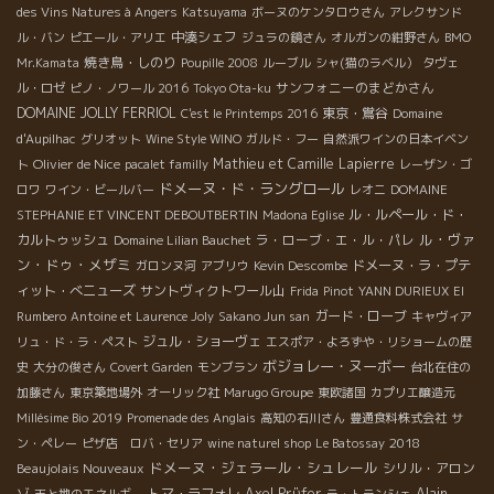
des Vins Natures à Angers
Katsuyama
ボーヌのケンタロウさん
アレクサンド
中湊シェフ
ル・バン
ピエール・アリエ
ジュラの鏡さん
オルガンの紺野さん
BMO
焼き鳥・しのり
Mr.Kamata
Poupille 2008
ルーブル
シャ(猫のラベル）
タヴェ
サンフォニーのまどかさん
ル・ロゼ
ピノ・ノワール 2016
Tokyo Ota-ku
DOMAINE JOLLY FERRIOL
東京・鴬谷
C'est le Printemps 2016
Domaine
d'Aupilhac
グリオット
Wine Style WINO
ガルド・フー
自然派ワインの日本イベン
Olivier de Nice
Mathieu et Camille Lapierre
ト
pacalet familly
レーザン・ゴ
ドメーヌ・ド・ラングロール
ロワ
ワイン・ビールバー
レオニ
DOMAINE
ル・ルペール・ド・
STEPHANIE ET VINCENT DEBOUTBERTIN
Madona Eglise
ル・ヴァ
カルトゥッシュ
ラ・ローブ・エ・ル・パレ
Domaine Lilian Bauchet
ン・ドゥ・メザミ
ドメーヌ・ラ・プテ
ガロンヌ河
アブリウ
Kevin Descombe
ィット・べニューズ
サントヴィクトワール山
Frida
Pinot
YANN DURIEUX
El
ガード・ローブ
Rumbero
Antoine et Laurence Joly
Sakano Jun san
キャヴィア
ジュル・ショーヴェ
リュ・ド・ラ・ペスト
エスポア・よろずや・リショームの歴
ボジョレー・ヌーボー
史
大分の俊さん
Covert Garden
モンブラン
台北在住の
加藤さん
東京築地場外
オーリック社
Marugo Groupe
東欧諸国
カプリエ醸造元
Millésime Bio 2019
Promenade des Anglais
高知の石川さん
豊通食料株式会社
サ
2018
ン・ペレー
ピザ店 ロバ・セリア
wine naturel shop
Le Batossay
ドメーヌ・ジェラール・シュレール
Beaujolais Nouveaux
シリル・アロン
Alain
ゾ
トマ・ラフォレ
Axel Prϋfer
天と地のエネルギー
ラ・トランシェ