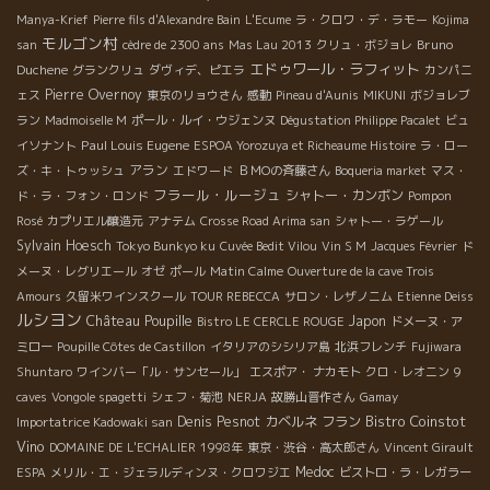
Manya-Krief
Pierre fils d'Alexandre Bain
L'Ecume
ラ・クロワ・デ・ラモー
Kojima
モルゴン村
Bruno
san
cèdre de 2300 ans
Mas Lau 2013
クリュ・ボジョレ
エドゥワール・ラフィット
Duchene
グランクリュ
ダヴィデ、ピエラ
カンパニ
Pierre Overnoy
ェス
東京のリョウさん
感動
Pineau d'Aunis
MIKUNI
ボジョレブ
ラン
Madmoiselle M
ポール・ルイ・ウジェンヌ
Dégustation Philippe Pacalet
ビュ
Paul Louis Eugene
イソナント
ESPOA Yorozuya et Richeaume Histoire
ラ・ロー
アラン
ズ・キ・トゥッシュ
エドワード
ＢＭОの斉藤さん
Boqueria market
マス・
フラール・ルージュ
シャトー・カンボン
ド・ラ・フォン・ロンド
Pompon
Rosé
カプリエル醸造元
アナテム
Crosse Road Arima san
シャトー・ラゲール
Sylvain Hoesch
Tokyo Bunkyo ku
Cuvée Bedit Vilou
Vin S M
Jacques Février
ド
メーヌ・レグリエール
オゼ
ポール
Matin Calme
Ouverture de la cave Trois
Amours
久留米ワインスクール
TOUR REBECCA
サロン・レザノニム
Etienne Deiss
ルシヨン
Château Poupille
Japon
Bistro LE CERCLE ROUGE
ドメーヌ・ア
ミロー
Poupille Côtes de Castillon
イタリアのシシリア島
北浜フレンチ
Fujiwara
Shuntaro
ワインバー「ル・サンセール」
エスポア・ ナカモト
クロ・レオニン
9
caves
Vongole spagetti
シェフ・菊池
NERJA
故勝山晋作さん
Gamay
Bistro Coinstot
Denis Pesnot
カベルネ フラン
Importatrice Kadowaki san
Vino
DOMAINE DE L'ECHALIER
1998年
東京・渋谷・高太郎さん
Vincent Girault
Medoc
ESPA
メリル・エ・ジェラルディンヌ・クロワジエ
ビストロ・ラ・レガラー