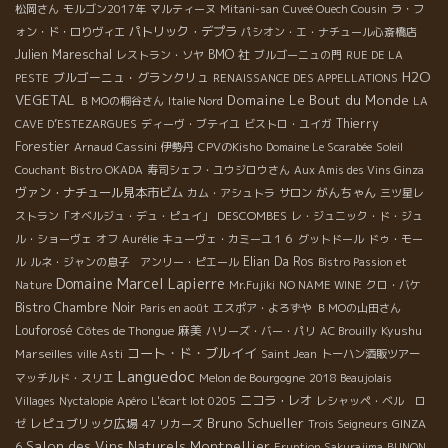
松岡さん
モルゴン2017年
マルティーヌ
Mitani-san
Cuveé Ouech Cousin
ラ・フ
パトリック・デプラ
ォン・ド・ロりヴィエ
パシオン・エ・ナチュール心斎橋店
Julien Mareschal
BMO 社
レストラン・ソヤ
ブルゴーニュの門
RUE DE LA
H2O
ブルゴーニュ・グランクリュ
PESTE
RENAISSANCE DES APPELLATIONS
VEGETAL
Domaine Le Bout du Monde
ＢＭОの桐谷さん
Italie Nord
LA
Thierry
CAVE D’ESTEZARGUES
ディーヴ・ブテイユ
ビストロ・ユイガ
Forestier
Arnaud Cassini
伊勢丹
CPVのKisho
Domaine Le Scarabée
Soleil
Couchant
Bistro OKADA
寿司シェフ・ユウジロウさん
Aux Amis des Vins Ginza
ヴァン・ナチュール見本市ビム
がんちゃん
カム・アシュトラ
サロン
三ツ星レ
DESCOMBES
ストラン「オベルジュ・デュ・ピュイ」
レ・ジュニック・ド・ジュ
ル・ショーヴェ
オフ
Aurélie
キューヴェ・カミーユ１６
グットドール
ドゥ・モー
Elian Da Ros
ル
ルネ・ジャンの息子 アンリー・ピエール
Bistro Passion et
Domaine Marcel Lapierre
Nature
Mr.Fujiki
NO NAME WINE
クロ・バケ
Bistro Chambre Noir
Paris en août
エスポア・よろずや
ＢＭОの山田さん
Louforosé
麻美
Kyushu
Côtes de Thongue
ハリーズ・バー・パリ
AC Brouilly
コート・ド・ブルイイ
Marseilles
ville Asti
Saint Jean
トーハン酒販ツアー
Languedoc
マッチルド・スリエ
Melon de Bourgogne
2018 Beaujolais
ニコラ・レオ
Villages
Nyctalopie
Apéro
L'écart lot 0205
レシャッペ・ベル ロ
Bruno Schueller
レピュブリック広場
ゼ
47 リカーズ
Trois Seigneurs
GINZA
Salon des Vins Naturels Montpellier
6
Eruption Sakurajima
BUNON