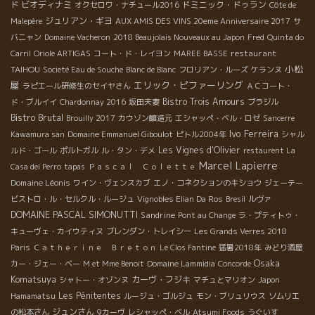
ビオディナミ
ドミニック・ドゥラン
ド
オクセロワ・ナチュール2016
Côte de
ジュリアン・ギヨ
Malepère
AUX AMIS DES VINS 20eme Anniversaire 2017
サ
バニャン
Domaine Vacheron
2018 Beaujolais Nouveaux au Japon
Fred
Quinta do
restaurant
Carril
Oriole ARTIGAS
コート・ド・レイヨン
MAREE BASSE
小松
TAIHOU
Societé Eau de Souche
Blanc de Blanc
フロリアン・ルーズ
ケランヌ
屋
エリック・ピファーリング
ラピエール研修生のセイヤさん
ＡＣコート・
Bistro Trois Amours
ド・ブルイイ
Chardonnay 2016
坂田夫妻
ブラジル
Bistro Brutal
Brouilly 2017
カウゾン醸造元
エシャッペ・ベル・ロゼ
Sancerre
Ivo Ferreira
Kawamura san
Domaine Emmanuel Giboulot
ピトル2004年
シャル
Les Vignes d'Olivier
ルド・ゴール
ポルトガル
ル・タン・デメ
restaurent La
Marcel Lapierre
Casa del Perro
tapas
Ｐａｓｃａｌ Ｃｏｌｅｔｔｅ
Domaine Léonis
ワイン・ヴェンスカブ
エノ・コネクションのキショウ
ジェーテー
ビストロ・ル・セルクル・ルージュ
Vignobles Elian Da Ros
Bresil
ルヴァ
DOMAINE PASCAL SIMONUTTI
Sandrine
Pont au Change
ラ・プティトゥ・
キューヴェ・カイウティヌ
ブレンダン・トレイシー
Les Grands Verres 2018
Paris
Ｃａｔｈｅｒｉｎｅ Ｂｒｅｔｏｎ
Le Clos Fantine
猛暑2018年
みどり酒屋
Osaka
カー・ジェー・ベー
M et Mme Benoit
Domaine Lammidia
Concorde
Komatsuya
カーヴ・フジキ
シャトー・オゾンヌ
マチュとマリオン
Japon
Les Pénitentes
Hamamatsu
ルージュ・ゴルジュ
モン・ブリュリウス
ソムリエ
ジュンさん
の松本さん
9カーヴ
レシャッペ・ベル
Atsumi Foods
うぐいす