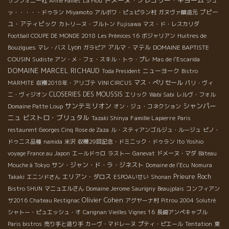
サンフォニー社
Anne Paillet
La Flou
シュ
プピー
ッ・・・・・ドゥラン
Miyamoto
アルボワ・ピュピラン村
ガヌヴァ醸造元
ユ・アティピック
カトリーヌ・ブルトン
Fujisawa
マス・ド・レスカリダ
Football COUPE DE MONDE 2018
Les Prémices 16
ボジャリアン
Huitres de
Lyon
アルマ・マテル
DOMAINE BAPTISTE
Bouzigues
マレ・バス
ガラピア
COUSIN
Sudiste
アン・メ・フェ・スキル・トゥ・プレ
Mas de l'Escarida
DOMAINE MARCEL RICHAUD
ニューヨーク
Toda President
Bistro
マス・ぺリセール
MARMITE
収穫2018年・アリゴテ
VINI CIRCUS
パリ・ヴィ
CLOSERIES DES MOUSSIS
ニ・ヴィジオン
エリック
Wabi Sabi
レルヴ・フォル
サンテミリオン
シャンパー
Domaine Patte Loup
オン・ジュ・コネクション
ニュ
ビストロ・ブリュタル
Famille Lapierre
Tazaki Shinya
Paris
restaurent Georges Cinq
Rose de Zaza
ル・スティアンゴルジュ・ルージュ
ピノ・
ドゥニス品種
namida
米沢
収穫29回記念・ドミニック・ドゥラン
Ito Yoshio
voyage France au Japon
エールドゥロ
ラストー
Ganevat
ドメーヌ・マダ
Bâteau
サン・ジャン・ド・ラ・ジネスト
Mouche à Tokyo
Domaine de l'Ecu
Nomura
エリアン・ダロス
Prieure Roch
Takaki
エニンドさん
ESPOAいせい
Shonan
Bistro SHUN
マニュエルさん
Domaine Jerome Saurigny
Beaujplais
コンフィアン
Olivier Cohen
サ2016
Chateau Restignac
アグヤーナ村
Pitrou 2004
Solutré
シャトー・ピュエッシュ・オ
Carignan Vieilles Vignes 16
長崎アンペキャブル
Paris bistros
売り手と造り手
カーヴ・マドレーヌ
プティ・ピエール
Tentation
東