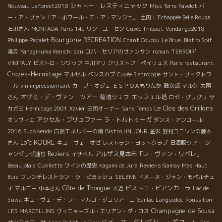
シャトー・レスティニャック
Nouveau Laforest2018
Miss Terre
Pavelot
バ
ー・ア・ヴァン「ア・ボワール・エ・ア・マンジェ」
土田
L'Echappée Belle Rouge
石川さん
MONTADA
Paris 14e
リン・ユーセン
Cuvée Thibaut
Vendange2018
Bourgone
RECREATION
Philippe Pacalet
Chant Coucou
Le Bruel
Bistro Soif
満月
Yanaginuma Kenichi san
ロバ・セリアのヴァンサン
roman 'TERROIR'
VINITALY
ビストロ・ソワッフ
中川マリ
クリストフ・ペイリュス
Paris restaurant
Crozes-Hermitage
マルセル
ベンスカブ
Cuvée Bistrologie
サント・ヴィクトワ
ール
vin impressionnant
カーブ・オジェ
ＥＳＰＯＡもりたか
磯次郎
マルク
大園
オザミ・デ・ヴァン ツアー
菊池シェフ
エッフェル塔
さん
ロゼ・グリグリ
サ
Le Clos des Grillons
カガミ
Hermitage 2001
Xavier
田所オーナー
Sans Temps
アクセル・プリュファー
ラ・トルトゥーガ
オリヴィエ
ダンス・アンコール
2016
Budo Kendo
自然エネルギーの畑
Bistro UN JOUR
金沢
野村ユニソンの藤木
Loïc ROURE
さん
キューヴェ・オゼ
レストラン・ヨットクラブ
日酒販ツアー
シ
Beziers
アルザス見本市「レ・ヴァン・リベレ」
ャンゼリゼ通り
イザベル
Beeaujolais
Cueillette
ワインの歴史
Kagami de Jura
Reviens Gamay
Mas Haut
Buis
フレンチレストラン・ラ・ピヨッシュ
SELENE
ドメーヌ・ジャン・モペルチュ
Côte de Thongue
ビストロ・ビアンカーラ
イ
マルゴー
中本さん
大近
Lac de
Suwa
キューヴェ・デ・フー
マルコ・ジュリアーニ
Gaillac
Languedoc-Roussillon
Champagne de Sousa
LES MARCELLINS
ヴィニョーブル・エリアン・ダ・ロス
ドメーヌ・グレゴリー・ギヨーム