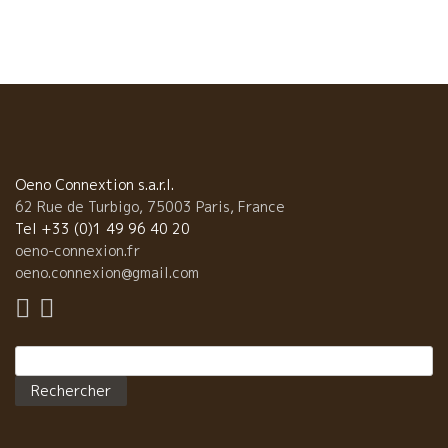
も大切なことは、”心地良さ”である。 どんなに美味しい料理が出
てきても、気張ったり、こちらが気をつかったりしなければなら
ないところは遠慮したい。 その点、このポールは私にとっては完
璧に近い。 ミナさんの笑顔に癒される。そしてロペスさん、大橋
さんのやさしい心遣いがありがたい。 美味しいカレーをつまみ
に。 今夜はマルク・ペノさんと酒販店グループESPOA
の皆さんとやって来た。 東京荒川区のESPOA山桝さん、 東京大田
区のESPOAかまたやの小島さん、 横浜・緑区のESPOAしんかわ店
の竹ノ内さん、 石川県小松市のESPOAもりたか店の森高さん 皆で
Oeno Connextion s.a.r.l.
青春ポップス・アリスの”遠くで汽笛を聞きながら”を店内ミュージ
62 Rue de Turbigo, 75003 Paris, France
ックに合わせてスプーンをマイクに皆で熱唱！！ ヤアーのりまし
Tel +33 (0)1 49 96 40 20
た。 自然派の美味しいワイン、造り手のマルク・ペノさん、
oeno-connexion.fr
エスポアのファミリーとハッピーなひと時でした。 やあー楽しか
oeno.connexion@gmail.com
った。 有難うございました。 いつまでも手を振っていただきまし
た。 銀座で一杯はPAUL ポールですよ！最高です！
Rechercher :