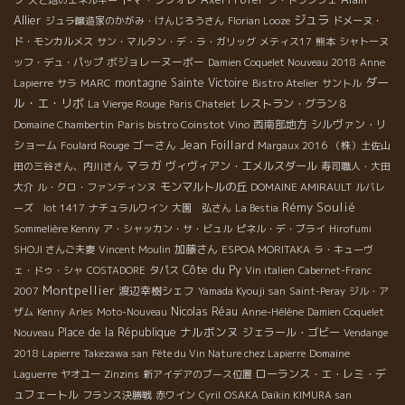
Allier
ジュラ
ジュラ醸造家のかがみ・けんじろうさん
Florian Looze
ドメーヌ・
ド・モンカルメス
サン・マルタン・デ・ラ・ガリッグ
メティス17
熊本
シャトーヌ
ボジョレーヌーボー
ッフ・デュ・パップ
Damien Coquelet Nouveau 2018
Anne
ダー
montagne Sainte Victoire
Lapierre
サラ
MARC
Bistro Atelier
サントル
ル・エ・リボ
レストラン・グラン８
La Vierge Rouge
Paris Chatelet
Paris bistro Coinstot Vino
西南部地方
シルヴァン・リ
Domaine Chambertin
Jean Foillard
ショーム
ゴーさん
Foulard Rouge
Margaux 2016
（株）土佐山
マラガ
ヴィヴィアン・エメルスダール
田の三谷さん、内川さん
寿司職人・大田
モンマルトルの丘
大介
ル・クロ・ファンティンヌ
DOMAINE AMIRAULT
ルバレ
Rémy Soulié
ーズ lot 1417
ナチュラルワイン
大園 弘さん
La Bestia
Sommelière Kenny
ア・シャッカン・サ・ビュル
ピネル・デ・ブライ
Hirofumi
加藤さん
SHOJI さんご夫妻
Vincent Moulin
ESPOA MORITAKA
ラ・キューヴ
Côte du Py
ェ・ドゥ・シャ
COSTADORE
タパス
Vin italien
Cabernet-Franc
Montpellier
渡辺幸樹シェフ
2007
Yamada Kyouji san
Saint-Peray
ジル・ア
Nicolas Réau
ザム
Kenny
Arles
Moto-Nouveau
Anne-Hélène
Damien Coquelet
ナルボンヌ
Place de la République
ジェラール・ゴビー
Nouveau
Vendange
2018 Lapierre
Takezawa san
Fête du Vin Nature chez Lapierre
Domaine
ローランス・エ・レミ・デ
Laguerre
ヤオユー
Zinzins
新アイデアのブース位置
ュフェートル
フランス決勝戦
赤ワイン
Cyril
OSAKA Daikin KIMURA san