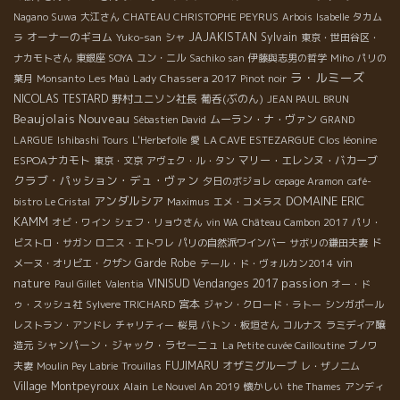
Nagano Suwa
大江さん
CHATEAU CHRISTOPHE PEYRUS
Arbois
Isabelle
タカム
オーナーのギヨム
JAJAKISTAN
Sylvain
ラ
Yuko-san
シャ
東京・世田谷区・
ナカモトさん
東銀座 SOYA
ユン・ニル
Sachiko san
伊藤與志男の哲学
Miho
パリの
ラ・ルミーズ
Lady Chassera 2017
葉月
Monsanto
Les Maù
Pinot noir
NICOLAS TESTARD
野村ユニソン社長
葡呑(ぶのん)
JEAN PAUL BRUN
Beaujolais Nouveau
ムーラン・ナ・ヴァン
Sébastien David
GRAND
LARGUE
Ishibashi Tours
L'Herbefolle
愛
LA CAVE ESTEZARGUE
Clos léonine
ESPOAナカモト
マリー・エレンヌ・バカーブ
東京・文京
アヴェク・ル・タン
クラブ・パッション・デュ・ヴァン
夕日のボジョレ
cepage Aramon
café-
アンダルシア
DOMAINE ERIC
bistro Le Cristal
Maximus
エメ・コメラス
KAMM
オビ・ワイン
シェフ・リョウさん
vin WA
Château Cambon 2017
パリ・
ビストロ・サガン
ロニス・エトワレ
パリの自然派ワインバー
サボリの鎌田夫妻
ド
vin
Garde Robe
メーヌ・オリビエ・クザン
テール・ド・ヴォルカン2014
nature
passion
VINISUD
Vendanges 2017
Paul Gillet
Valentia
オー・ド
宮本
ゥ・スッシュ社
Sylvere TRICHARD
ジャン・クロード・ラトー
シンガポール
レストラン・アンドレ
チャリティー
桜見
バトン・板垣さん
コルナス
ラミディア醸
シャンパーン・ジャック・ラセーニュ
造元
La Petite cuvée Cailloutine
ブノワ
FUJIMARU
オザミグループ
夫妻
Moulin Pey Labrie
Trouillas
レ・ザノ二ム
Village Montpeyroux
Alain
Le Nouvel An 2019
懐かしい
the Thames
アンディ