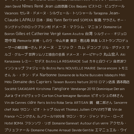
René Jean
Nîmes
Jean David
山田恭路
Clos Baquey
ビストロ・ビュヴァール
Jean-
Vacances
セレネ・ドメーヌ・シルヴェール・トリシャール
Taragona
Claude LAPALU
Yann Bertrand
桜島
日本・浜松
SOPEXA
サラさん
オー・
ドメーヌ・マクシム・マニョン
ラングドックのロックブラン村
Domaine Le
台湾
Gilles et Catherine Vergé
Boiron
Kamm Asutra
シルヴィー・オジュロ
地中海
Piemonte
炭焼・しのり・中山夫妻
東京・恵比寿
映画
レストランプロデュ
ドメーヌ・エリック・カム
デコンブ
ーサーの柳沼憲一さん
ジル・ダヴァス
マ
丸山宏人
ルゴ・グループ
世界ソムリエ協会の会長
ドメーヌ・ドーピヤック
Aki
Sud
Kanazawa
レミー・セデス
Bistro LA REGARADE
カキと白ワイン
自然派ワ
インショップ
フォジェール
Bistro Paris NOUVELLE MAIRIE
Danse encore
トモミ
Narbonne
さん
ル・ｒタン・デメ
Domaine de la Roche Buissière
Iidabqshi Méli
Domaine des Capriers
Mélo
Taiwan Buvons Nature 2018
ロマン店長
酒本商店
l'anglore
Vendange 2018 Dominique Derain
Société SAKAGAMI
Kirishima
Jura
Corton Charlemagne
ピオッシュの林さん
ヴォドピヴェック
Barcelon
cidre
Vin de Cannes
Paris bistro Roba Seria
ARTISAN
鏡 健二郎さん
Sancerre
chef Xabi
サロン・ビオ・トップ
Guy et Thomas Jullien
CPVの竹下君
Vin de
France
へニングさん
ルノワール1989年
サロン・サン・ジャン
マリー・ローズ
アクセル・
Hotel BOMA
フランソワ・リボ
Domaine Ganevat
Autour d'un verre
プリュファール
エマニュエル・ウイ
Domaine Chaume Arnaud
Davide Gentile