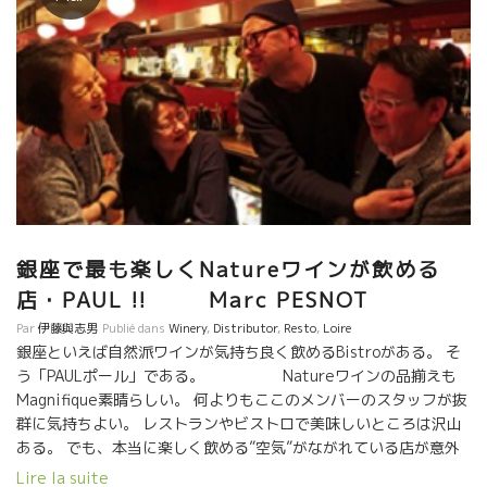
銀座で最も楽しくNatureワインが飲める
店・PAUL !! Marc PESNOT
Par
伊藤與志男
Publié dans
Winery
,
Distributor
,
Resto
,
Loire
銀座といえば自然派ワインが気持ち良く飲めるBistroがある。 そ
う「PAULポール」である。 Natureワインの品揃えも
Magnifique素晴らしい。 何よりもここのメンバーのスタッフが抜
群に気持ちよい。 レストランやビストロで美味しいところは沢山
ある。 でも、本当に楽しく飲める”空気”がながれている店が意外
と少ない。 私にとってのレストランなど飲食店の評価で最
Lire la suite