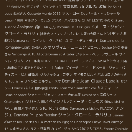
東京武蔵小山
大阪の小松屋
LES GAMAYS
ダヴィデ・ジェンティエ
Pic Saint
マス・ロー
Loup
西尾さん
Coupe de Monde 2018
シルベール・トリシャール
CHAT
Lenoir 1989
マルタン・カルム
アンヌ・パイエさん
LESTIGNAC
Château
ドメーヌ・ジャン・
Assignan
岩田コキさん
Ausone
Domaine Haut Brugas
クロード・ラパリュ
ビオディナミ
試飲会フィリップ・パカレ
大阪の今尾さん
栽培
Domaine de la
Uemura san
ワインカーヴ・パピーユ
ブー・デュ・モンド
オリヴィエ・コーエン
Romanée-Conti
DABALLO
ピエール
Equipe BMO
桐谷
さん
Vendange 2018 Aligoté Derain et Altaber
シャトー・ベル・アヴニール
サイ
ント・ヴィクトワール山
NOUVELLE BAGUE
ロゼ・ランディ
ESPOAたけや
石川県
Saint Aubin
小松市のエスポアもりたか
プイッチ・ロドー
ドメーヌ・ジャン・バ
酢飯屋
ティスト・セナ
グルナッシュ・ブラン
マドモワゼルＭ
バルセロナの佐竹さ
Domaine Jean-Claude Lapalu
ＢＭО社
ん
tourisme
エルヴェ・スオ
サン
カスティヨン
ソー
Louvre
ババス
和飲学園
Kendo 8 dan Yoshimura Kenichi
Domaine Sabre
シャトー・ジャン・フォー
寺田本家
Uchida san
宗像シェフ
南スペイン
パルティーダ・クレウス
Okonomiyaki PASEMIA
Ginza bistro
アン
STC Tours
後藤アキ子さん
Gilles Davasse de bistro FLACON
PAUL
ジェ
ジャン・クロード・ラパリュ
Domaine Philippe Tessier
Jeanne
d'Arc et Roi Charles VII
la Porte de Bourgogne
Christophe Pueyo
Tavel Vintage
15
丸山宏人さん
ラスト営業日
カリピージュ
BMO 社のマサコさん
Encore Canicule