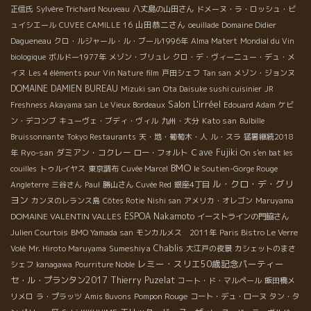
正信氏
Sylvère Trichard Nouveau
八丈島の山田さん
ドメーヌ・ラ・ロッシュ・ビ
山田恭二さん
ュイシエール
CUVEE CAMILLE 16
oeuillade
Domaine Didier
Dagueneau
クロ・ルジャール・ル・ブール1996年
Alma Matert
Mondial du Vin
biologique
ボルドー1977年
メゾン・ブリュレ
クロ・デ・ヴィーニュー・デュ・メ
イヌ
Les 4 éléments pour Vin Nature
film
戸田シェフ
Tan san
メゾン・ジョンヌ
DOMAINE DAMIEN BUREAU
Mizuki san
Ota Daisuke sushi cuisinier
JR
Salon L'irréel
Freshness Akayama san
Le Vieux Bordeaux
Edouard Adam
ケビ
Kato san
ン・デコンブ
キューヴェ・ブディ・ヴィル
九州・大分
Bulbille
Bruissonnante
Tokyo Restaurants
天・地・葡萄木・人
ル・スラ
猛暑継続2018
Ryo-san
ダミアン・コクレー
Ｃave Fujiki
年
ロー・フォルト
On s'en bat les
BMO
couilles
トゥルイヤス
東京調布
Cuvée Marcel
le Soutien-Gorge Rouge
ル・クロ・デ・グリ
Angleterre
三谷さん
Paul
勝山さん
Cuvée Red
銀座4丁目
ヨン
カンヌのレランス島
Côtes Rotie
Nishi san
アメリカ・オレゴン
Maruyama
DOMAINE VALENTIN VALLES
ESPOA Nakamoto
イーストラインの門脇さん
Julien Courtois
BMO Yamada san
モンカルメス 2011年
Paris Bistro Le Verre
Sumeshiya
Chablis
Volé
Mr. Hiroto Maruyama
大江戸の夜景
カシェットのまさ
レミー・スリエ50歳記念パーティー
シェフ
kanagawa
Pourriture Noble
セ・ル・プランタン2017
Thierry Puzelat
コート・ド・マルペール
飯田橋メ
Pompon Rouge
リメロ
ラ・プラッツ
Amis Buvons
コート・デュ・ローヌ
タン・タ