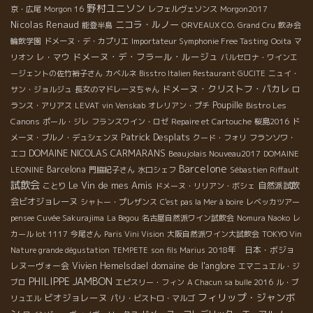
野村ユニソン
京・広尾
Morgon 16
レフェルヴェソンス
Morgon2017
Nicolas Renaud
ニコラ・ルノー
能登半島
ORVEAUX CO.
Grand Cru
飲み会
輪飲学園
ドメーヌ・デ・カプリエ
Importateur Symphonie Free Tasting
Ooita
マ
ドメーヌ・デ・フラール・ルージュ
レ・マウ
リオン
バルセロナ・ワインエ
ージェントの佐竹裕子さん
カベルネ
Bisstro Italien Restaurant GUCITE
ニュイ・
ドメーヌ・クリストフ・パカレ
サン・ジョルジュ
長女のマドレーヌちゃん
ロ
Poupille
Bistro Les
ランス・アリアス
LEVAT
vin Venskab
オレリアン・プチ
Canons
ポール・ジレ
フランスワイン・ロゼ
Repaire et Cartouche
桜島2016
ド
Patrick Desplats
メーヌ・ブルノ・デュシェンヌ
クード・フォリ
フランソワ・
DOMAINE NICOLAS CARMARANS
エコ
Beaujolais Nouveau2017
DOMAINE
Barcelone
Barcelona
LEONINE
門脇紀子さん
水口シェフ
Sébastien Riffault
試飲会
Le Vin de mes Amis
自然派試飲
ことり
ドメーヌ・リリアン・ボシェ
会ビオジョレーヌ
シャトー・プレザンス
C'est pas la Mer à boire
レベッカツアー
pensee
Cuvée Sakurajima
La Begou
名古屋自然派ワイン試飲会
Nomura Naoko
レ
カール lot 1117
今尾さん
Paris Vini Vision
大阪自然派ワイン大試飲会
TOKYO Vin
2018年 日本・ボジョ
Nature grande dégustation
TEMPETE
son fils Marius
domaine de l'anglore
レヌーヴォー会
Vivien Hemelsdael
エマニュエル・ジ
PHILIPPE JAMBON
ブロ
エピスリー・フィン
A Chacun sa bulle 2016
ル・ブ
フィリップ・ジャンボ
ビオジョレーヌ
リュエル
パリ・ビストロ・マルゴ