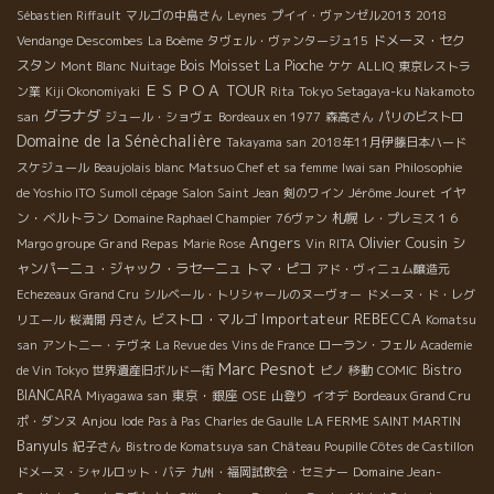
Sébastien Riffault
マルゴの中島さん
Leynes
プイイ・ヴァンゼル2013
2018
ドメーヌ・セク
Vendange Descombes
La Boème
タヴェル・ヴァンタージュ15
スタン
Bois Moisset
La Pioche
Mont Blanc
Nuitage
ケケ
ALLIQ
東京レストラ
ＥＳＰＯＡ TOUR
ン業
Kiji Okonomiyaki
Rita
Tokyo Setagaya-ku Nakamoto
グラナダ
san
ジュール・ショヴェ
Bordeaux en 1977
森高さん
パリのビストロ
Domaine de la Sénèchalière
Takayama san
2018年11月伊藤日本ハード
スケジュール
Beaujolais blanc
Matsuo Chef et sa femme
Iwai san
Philosophie
Jérôme Jouret
イヤ
de Yoshio ITO
Sumoll cépage
Salon Saint Jean
剣のワイン
ン・ベルトラン
札幌
Domaine Raphael Champier
76ヴァン
レ・プレミス１６
Angers
Olivier Cousin
Grand Repas
シ
Margo groupe
Marie Rose
Vin RITA
ャンパーニュ・ジャック・ラセーニュ
トマ・ピコ
アド・ヴィニュム醸造元
Echezeaux Grand Cru
シルベール・トリシャールのヌーヴォー
ドメーヌ・ド・レグ
Importateur REBECCA
ビストロ・マルゴ
リエール
桜満開
丹さん
Komatsu
san
アントニー・テヴネ
La Revue des Vins de France
ローラン・フェル
Academie
Marc Pesnot
Bistro
de Vin Tokyo
世界遺産旧ボルドー街
ピノ
移動
COMIC
BIANCARA
東京・銀座
Miyagawa san
OSE
山登り
イオデ
Bordeaux Grand Cru
Anjou
ポ・ダンヌ
Iode
Pas à Pas
Charles de Gaulle
LA FERME SAINT MARTIN
Banyuls
紀子さん
Bistro de Komatsuya san
Château Poupille Côtes de Castillon
Domaine Jean-
ドメーヌ・シャルロット・バテ
九州・福岡試飲会・セミナー