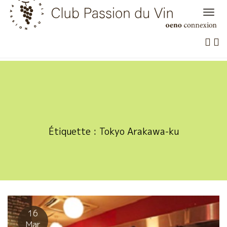
Skip
to
content
Étiquette :
Tokyo Arakawa-ku
16
Mar