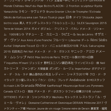
ゾ・ヴェール
生産者一押し
キュイエット
Qui évolue le
Monde
Château-Neuf-du-Pape
Bistro FLACON - 2
Fronton
sculpteur Ryota
ラモン・サヴェドラ
Yamashita
Bruno Granier
L'Arc de Triomphe
l'Estrada
日本
Décès de Katsuyama san
Tokyo Tsukiji-jogai
ドイツ
Shizuoka Japon
bistro soya
美人
オランダ
レストラン「ラルシュミーユ」
SILEX Sauvignon 2016
Terre de Volcan 2014
ガメイ
ボジョレ・クリストフ・パカレ
ドメーヌ・リショー
オザミ・
マチュー・エ・カミーユ・ラピエール
ム 1989年シラ
îles de Lérins
デ・ヴァン
フルーリー
Rémi Sédès
Aux Amis d’une Franche
Libourne
デート
Stéphane Tissot
Sakurajima
Avital
ローラン・バニョルの来日2018年
アルル
ドメー
2016
ヤニック・アミロ
石田克己
Pet Nat
ドメーヌ・ド・ラ・ガランス
ヌ・ムレシップ
Petit Max
bistro de Paris
ラピエール家の7月14日祭
野村ユニソン諏訪本社
T'inquiètes M'man!
ジュリエナ
ワインビストロ・俊
Neil
カトリーヌ・ジャンボン
大榮産業
ポンポン・ルージュ
Importateur
ボデグイジ
レディー・シャスラ2017年
ャ・デ・ラル・ラド
勝山晋作氏の死去
クロ・ド・タ
Andalousie
イラック
三ツ星レストラン「カン・ロカ」
フレッド
ＢＭОスタッフ
Rhône
Granada
Ecrivain LIN
Kaefferkopf
Mouressipe Rosé
Les Pyrenees
Canada
ビストロ・岡田
ドメーヌ・ド・ボスラン
ラフォレ収穫2018年
sylvain
レストラン「ル・ヴ
DITTIERES
ドメーヌ・シャンベルタン
Washoku
モトックス
ェール・ヴォレ」
Domaine Catherine et Dominique DERAIN
Millesime 2017
ヴ
ァランティーア畑
Maison Jaune de vin rouge
Simone mère de Derain
農業家・福岡