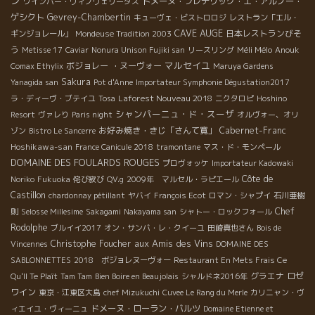
ン
ドメーヌ・フレデリック・エ・アルノー・
ワインバー・ヴィノヴェリータス
ゲシクト
Gevrey-Chambertin
キューヴェ・ビストロロジ
レストラン「エル・
CAVE AUGE
日本レストランびそ
ギンジョレール」
Mondeuse Tradition 2003
う
Méli Mélo
Metisse 17
Caviar
Nonura Unison Fujiki san
リースリング
Anouk
マルセイユ
ボジョレー ・ヌーヴォー
Comax Ethylix
Maruya Gardens
Sakura
Yanagida san
Pot d'Anne
Importateur Symphonie Dégustation2017
Laforest Nouveau 2018
ラ・ディーヴ・ブテイユ
Tosa
ニクタロピ
Hoshino
シャンパーニュ・ド・スーザ
Resort
ヴァレり
Paris night
オルヴォー、オリ
お好み焼き・きじ「さんて寛」
Cabernet-Franc
ゾン
Bistro Le Sancerre
Hoshikawa-san
France Canicule 2018
tramontane
マス・ド・モンペール
DOMAINE DES FOULARDS ROUGES
プロヴォッケ
Importateur Kadowaki
Côte de
Noriko
Fukuoka
侘び寂び
QV.g
2009年 マルセル・ラピエール
Castillon
chardonnay pétillant
ヤバイ
François Ecot
ロマン・シャプイ
石川亜樹
Chef
則
Selosse Millesime
Sakagami
Nakayama san
シャトー・ロックフォール
Rodolphe
ブルイイ2017
オン・サンバ・レ・クイーユ
田崎真也さん
Bois de
aux Amis des Vins
Christophe Foucher
Vincennes
DOMAINE DES
SABLONNETTES
2018 ボジョレヌーヴォー
Restaurant En Mets Frais Ce
グラエナ
ロゼ
Qu'Il Te Plaît
Tam Tam
Bien Boire en Beaujolais
シャルドネ2016年
ワイン
東京・江東区大島
chef Mizukuchi
Cuvee Le Rang du Merle
カリニャン・ヴ
ドメーヌ・ローラン・バルツ
ィエイユ・ヴィーニュ
Domaine Etienne et