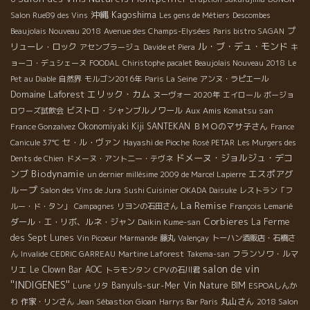
沖縄
Kagoshima
Salon Rue89 des Vins
Les gens de Métiers
Descombes
プ
Beaujolais Nouveau 2018
Avenue des Champs-Elysées
Paris bistro SAGAN
ル・ブ・デュ・モンド
リューレ・ロック
アセンブラージュ
Davide et Piera
キ
ョーコ・デュシェーヌ
FOODAL
Chiristophe pacalet Beaujolais Nouveau 2018
Le
Pet au Diable
自然界
モルゴン2016年
Paris La Seine
アンヌ・ラピエール
Domaine Laforest
エリック・カム
ヌーヴォー 2020年
エイロール
ボージョ
ビストロ・シャンブルノワール
Aux Amis Komatsu san
ロワーズ試飲会
Okonomiyaki Kiji SANTEKAN
ＢＭＯのマサ子さん
France Gonzalvez
France
セ・ル・ヴァン
Canicule 37℃
Hayashi de Pioche
Rosé PETAR
Les Murgers des
ドメーヌ・ジョルジュ・デコ
Dents de Chien
ドメーヌ・アント二ー・テヴネ
ンブ
Biodynamie
エスポアグ
un dernier millésime 2009 de Marcel Lapierre
ループ
Salon des Vins de Jura
Sushi Cuisinier OKADA Daisuke
レストラン「フ
La Remise
ルー・ド・タン」
Campagnes
リヨンの石田さん
François Lemarié
Corbieres
ダール・エ・リボ、ルネ・ジャン
La Ferme
Daikin Kume-san
des Sept Lunes
Vin Picoeur
Marmande
藤丸
Valençay
トーハン酒販店・石橋さ
フランソワ・ルマ
ん
Invalide
CEDRIC GARREAU
Martine Laforest
Takema-san
salon de vin
リエ
Le Clown Bar
AOC
トラモンタン
CPVの石川君
''INDIGENES''
Banyuls-sur-Mer
Vin Nature BIM
Lune
リタ
ESPOAしんか
丸山さん
わ
作家・リンさん
Jean Sébastion Gioan
Harrys Bar Paris
2018 Salon