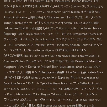
イヴ・
TRIPLE A
Rosé Métisse
Laurent Miquel
Domaine des Maisons Brulées
カムドボルド
DOMINIQUE DERAIN
パリのビストロ・シャトーブリアン
セナさん
Aux
La Sicile
コルトン・
フィロキセラ
Teradanonke
Saint Chignan
オザミ東京
Amis
Château Jean Faux
vin du sabre
上田あゆみさん
アザミ・デ・ヴァンの
ラ・ピオッシュ
丸山さん
Nishio san
vin rosé et somen
LOU CARIGNAN
共栄
Sebastien Chatillon
Tokyo
小松屋さんのビストロ
Bistrot La Part de Anges
Roppongi
2017 Bulle à Zero
キューヴェ・ブー
宮川さん
restaurent L'Alchemille
セバスチャン・シャティヨン
ラ・カーヴ・ド・ベルヴィル
La Poivrotte
タパ
Philippe Maffre
ジャ
ス・バー
vendange 2021
MANTOVA
Acignan
Goutte d’Or
DOMAINE GEORGES
ン・フォワヤール
Bistro Peche Mignon
DESCOMBES
Iwata Koki san
Brouilly 2013
cuvée Marcel Lapierre 2009
Le
コルビエール
Domaine Maxime
Clos des Oliviers
ラ・トランシェ 2016年
Magnon
Domaine Prieuré Roch
モンタダ
東京の屋形船
Double ZERO
ボルド
Perpignan
ー・グランクリュ
神田
PLOUF
横須賀
Prime Senso
仙台
Isabelle Frère
Dard et Ribo
LE MONT DE MARIE
Dijon
アンジュヴァン
29e Vendange de
Dominique Derain
CPVチーム
Opéra
Les Beaux Macs
レイモン
Saito Junko san
JEAN LOUIS POUDOU
レ・ジャン・ド・メティエ
収穫2018年・フィリップ・パカ
ジャン・フランソ
Takenouchi san
レ
Kouchi Ishikawa san
Tokyo Nagoya
ワ・ニック
ボジョレ・ヌーヴォー
ドメーヌ・ベリュアール
Tokyo Hiroo
ツア
ボジョレ
和食
ー・エスポア
Mouressipe
Diony
2018年収穫リショーム