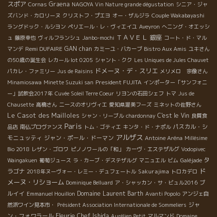
スポア
Graena
Cornas
NAGOYA Vin Nature grande dégustation
シニア・ジャ
ズバンド・カロリーヌ
クリストフ・プエヨ
オー・ザルジラ
Couple Wakabayashi
ラングドック・ルシヨン
ペリエール・レ・ヴィエイユ
Aveyron
へニング・オエッシ
ＴＡＶＥＬ
銀座
ュ
藤原幸也
ヴィルフランシュ
Janbo-mochi
コート・ド・マル
Remi DUFAIRE
GAN chan
マンデ
カミーユ・バカーブ
Bistro Aux Amis
ユキさん
の50歳の誕生会
レカール lot 0205
シャント・クク
Les Uniques de Jules Chauvet
ドメーヌ・デ・スリエ
パカレ・ファミリー
Jus de Raisins
メリメロ 宗像さん
President FUJITA
Minamiosawa
Minette Suzuki san
インポーター「サンフォニ
ー」試飲会2017年
Cuvée Soleil Terre Coeur
リヨンの石田シェフ
トマ
Jus de
Chausette
高橋さん
ニースのオリヴィエ
愛知県渥美フーズ
ミネットの佐野さん
Le Casot des Mailloles
C'est le Vin
シャン・リーブル
chardonnay
良質食
Paris
パスカル・シ
品店
南仏プロヴァンス
トム・ゴティエ
キンタ・ド・ナポル
アルザス
モニュッティ
ジャン・ポール・ドーマン
Antoine Aréna
Millésime
Bio 2018
レザン・ゴロワ
ピノノワールの「和」
カーヴ・エステザルグ
Vodopivec
タ
Waingakuen
葡萄ジュース
ラ・カーブ・デステザルグ
マニュエル
ビム
Galéjade
ド
ラゴナ
Sakurajima
2018年ヌーヴォー・レミー・デュフェートル
トロカデロ
メーヌ・リショーム
ブ
Dominique Belluard
ア・シャッカン・サ・ビュル2016
ルイイ
Domaine Laurent Barth
Emmanuel Houillon
Avanti Popolo
アンジェ自
ジャ
然派ワイン見本市・
Président Association Internationale de Sommeliers
Fleurie
ン・フォワラール
Chef Ishida
Aurélien Petit
マルマンド
Domaine