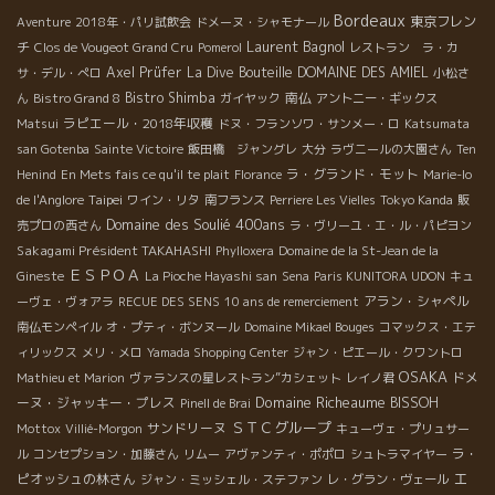
Bordeaux
東京フレン
Aventure
2018年・パリ試飲会
ドメーヌ・シャモナール
Laurent Bagnol
チ
Clos de Vougeot Grand Cru
Pomerol
レストラン ラ・カ
Axel Prüfer
La Dive Bouteille
DOMAINE DES AMIEL
サ・デル・ぺロ
小松さ
Bistro Shimba
南仏
ん
Bistro Grand 8
ガイヤック
アントニー・ギックス
ラピエール・2018年収穫
Matsui
ドヌ・フランソワ・サンメー・ロ
Katsumata
san Gotenba
Sainte Victoire
飯田橋 ジャングレ
大分
ラヴニールの大園さん
Ten
ラ・グランド・モット
Henind
En Mets fais ce qu'il te plait
Florance
Marie-lo
Taipei
de l'Anglore
ワイン・リタ
南フランス
Perriere Les Vielles
Tokyo Kanda
販
Domaine des Soulié 400ans
売プロの西さん
ラ・ヴリーユ・エ・ル・パピヨン
Sakagami Président TAKAHASHI
Phylloxera
Domaine de la St-Jean de la
ＥＳＰＯＡ
Gineste
La Pioche Hayashi san
Sena
Paris KUNITORA UDON
キュ
アラン・シャペル
ーヴェ・ヴォアラ
RECUE DES SENS
10 ans de remerciement
南仏モンペイル
オ・プティ・ボンヌール
Domaine Mikael Bouges
コマックス・エテ
ィリックス
メリ・メロ
Yamada Shopping Center
ジャン・ピエール・クワントロ
OSAKA
ドメ
Mathieu et Marion
ヴァランスの星レストラン”カシェット
レイノ君
Domaine Richeaume
ーヌ・ジャッキー・プレス
BISSOH
Pinell de Brai
ＳＴＣグループ
サンドリーヌ
Mottox
Villié-Morgon
キューヴェ・プリュサー
ラ・
ル
コンセプション・加藤さん
リムー
アヴァンティ・ポポロ
シュトラマイヤー
エ
ピオッシュの林さん
ジャン・ミッシェル・ステファン
レ・グラン・ヴェール