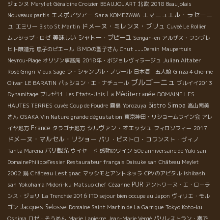
ジェンヌ
Meryl et Géraldine Croizier
BEAUJOL'ART
北欧
2018 Beaujolais
エマニュエル・ラセーニ
エスポアツアー
Sara
Nouveaux partis
KOMEZAWA
ュ
ドメーヌ・ミレンヌ・ブリュ
エミリー
Bisto St.Martin
Cuveé Le Rollier
美味しい
シャトー・プピーユ
ムレシップ・ロゼ
Sengan-en
アルザス・フンブレ
ヒト醸造元
息子のピエール
ＢＭОの聖子さん
Chut ......Derain
Maupertuis
Julian Altaber
Neyrou-Plage
オリゾン事務局
2018年・ボジョレヴィラージュ
Rosé Grigri
Vieux Sage
ラ・シャンブル・ノワール
日本酒 五人娘
Ginza 4 cho-me
ブルゴーニュ
Olivar
LE BARATIN
パッション・エ・ナチュール
ブルイイ2013
La Méditerranée
Dynamitage
ブレゼ11
Les Etats-Unis
DOMAINE LES
Bistro Simba
HAUTES TERRES
cuvée Coup de Foudre
霧島
Yorozuya
高山南美
さん
OSAKA Vin Nature grande dégustation
東京神田・リショームワイン会
アレ
France
シルヴァン・オエッシュ
イヤ地方
タラゴナ地方
フィロソフィー
2017
ドメーヌ・マルセル・リショー
パリ・ビストロ・コワンスト・ヴィノ
パリ観光
Tanta Marena
ウイヤード
感動のワイン
50e anniversaire de Yuki san
DomainePhilippeTessier
Restaurateur français Daisuke san
Château Meylet
2002
鍋
Château Lestignac
マッシモとアントネッラ
CPVのアビタル
Ishibashi
PUR
san
Yokohama Midori-ku
Matsuo chef
Cézanne
アントワーヌ・エ・ローラ
ンス・ジョリ
La Trenchée 2016
ITO sejour bien occupe au Japon
ヴィリエ・モル
Jacques Selosse
ゴン
Domaine Saint Martin de La Garrigue
Tokyo Koto-ku
Oshima
ロゼ・そうめん
Marie Lapierre
Jean-Marie Vergé
パリレストラン・奏で