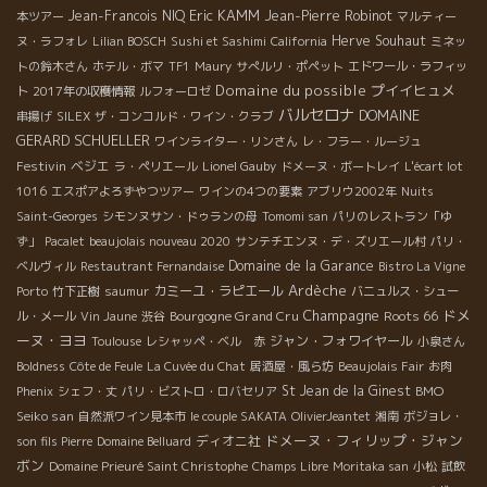
Eric KAMM
Jean-Francois NIQ
Jean-Pierre Robinot
本ツアー
マルティー
Herve Souhaut
ヌ・ラフォレ
Lilian BOSCH
Sushi et Sashimi
California
ミネッ
トの鈴木さん
ホテル・ボマ
TF1
Maury
サぺルリ・ポペット
エドワール・ラフィッ
Domaine du possible
プイイヒュメ
ト
2017年の収穫情報
ルフォーロゼ
バルセロナ
DOMAINE
串揚げ
SILEX
ザ・コンコルド・ワイン・クラブ
GERARD SCHUELLER
ワインライター・リンさん
レ・フラー・ルージュ
Festivin
ベジエ
ラ・ペリエール
Lionel Gauby
ドメーヌ・ボートレイ
L'écart lot
1016
エスポアよろずやつツアー
ワインの4つの要素
アブリウ2002年
Nuits
Saint-Georges
シモンヌサン・ドゥランの母
Tomomi san
パリのレストラン「ゆ
ず」
Pacalet
beaujolais nouveau 2020
サンテチエンヌ・デ・ズリエール村
パリ・
Domaine de la Garance
ベルヴィル
Restautrant Fernandaise
Bistro La Vigne
Ardèche
カミーユ・ラピエール
Porto
竹下正樹
saumur
バニュルス・シュー
Champagne
ドメ
Bourgogne Grand Cru
Roots 66
ル・メール
Vin Jaune
渋谷
ーヌ・ヨヨ
ジャン・フォワイヤール
Toulouse
レシャッペ・ベル 赤
小泉さん
Boldness
Côte de Feule
La Cuvée du Chat
居酒屋・風ら坊
Beaujolais Fair
お肉
St Jean de la Ginest
BMO
Phenix
シェフ・丈
パリ・ビストロ・ロバセリア
Seiko san
自然派ワイン見本市
le couple SAKATA
OlivierJeantet
湘南
ボジョレ・
ドメーヌ・フィリップ・ジャン
ディオニ社
son fils Pierre
Domaine Belluard
ボン
Domaine Prieuré Saint Christophe
Champs Libre
Moritaka san
小松
試飲