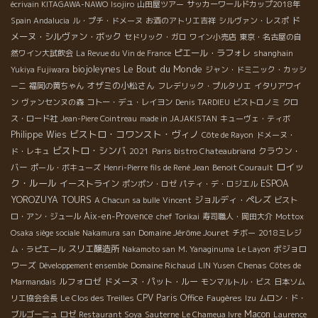
écrivain KITAGAWA-NAWO
Isojiro
山田屋ツアー
サッカーワールドカップ2018年
ド
Spain Andalucia
ル・プチ・ドメーヌ
お酒のアトリエ吉祥
シルヴァン・レスポ
メーヌ・シルヴァン・ボック
セドリック・ガロ
ワイン小売店
東京・名古屋の自
ピエール・ラフォレ
然ワイン大試飲会
La Revue du Vin de France
shanghain
biojoleynes
Le Bout du Monde
Yukiya Fujiwara
ジャン・ドミニック・カッシ
オザミの小松さん
ーニ
福岡の黄ちゃん
フレデリック・プルタリエ
イタリアワイ
ン
ヴァンセンヌの森
コトー・デュ・レイヨン
Denis TARDIEU
ビストロノミ
クロ
ス・ロード社
Jean-Piere Cointreau
made in JAJAKISTAN
キューヴェ・ティボ
ビストロ・コワンスト・ヴィノ
Philippe Wies
Côte de Rayon
ドメーヌ・
ビストロ・シンバ
クラウン・
ド・レキュ
2021
Paris bistro Chateaubriand
ロイッ
バー
ポール・ボキューズ
Henri-Pierre fils de René Jean
Benoit Courault
ク・ルール
イーストライン
ESPOA
ポンポン・ロゼ
パティ・デ・ロジエル
YOROZUYA TOURS
ジョルディ・ペレズ
A Chacun sa bulle
Vincent
ビスト
Aix-en-Provence
ロ・アン・ジュール
chef Torikai
寿司職人・岡田大介
Mottox
Domaine Jérôme Jouret
Osaka siège sociale
Nakamura san
チボー
2018ミレジ
スリエ醸造所
ボジョロ
ム・ラピエール
Nakamoto san
M. Yanaginuma
Le Layon
ワーズ
Développement ensemble
Domaine Richaud
LIN Yusen
Chenas
Côtes de
ルフォロゼ
ドメーヌ・パット・ルー
Marmandais
モンマルトル・ビス
日本ソム
CPV Paris Office
リエ協会会長
Le Clos des Treilles
Faugères
Izu
ムロン・ド・
Macon
ブルゴーニュ
ロゼ
Restaurant Soya
Sauterne
Le Chameua Ivre
Laurence