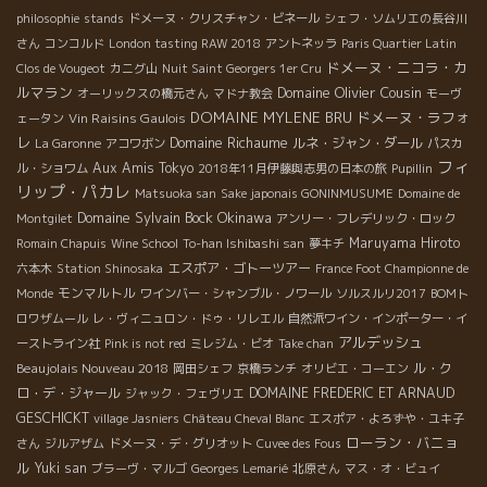
philosophie
stands
ドメーヌ・クリスチャン・ビネール
シェフ・ソムリエの長谷川
さん
コンコルド
London tasting RAW 2018
アントネッラ
Paris Quartier Latin
ドメーヌ・ニコラ・カ
Clos de Vougeot
カニグ山
Nuit Saint Georgers 1er Cru
ルマラン
Domaine Olivier Cousin
オーリックスの橋元さん
マドナ教会
モーヴ
DOMAINE MYLENE BRU
ドメーヌ・ラフォ
Vin Raisins Gaulois
ェータン
レ
Domaine Richaume
ルネ・ジャン・ダール
La Garonne
アコワボン
パスカ
フィ
Aux Amis Tokyo
ル・ショワム
2018年11月伊藤與志男の日本の旅
Pupillin
リップ・パカレ
Matsuoka san
Sake japonais GONINMUSUME
Domaine de
Domaine Sylvain Bock
Okinawa
Montgilet
アンリー・フレデリック・ロック
Maruyama Hiroto
Romain Chapuis
Wine School
To-han Ishibashi san
夢キチ
エスポア・ゴトーツアー
六本木
Station Shinosaka
France Foot Championne de
モンマルトル
Monde
ワインバー・シャンブル・ノワール
ソルスルリ2017
BOMト
ロワザムール
レ・ヴィニュロン・ドゥ・リレエル
自然派ワイン・インポーター・イ
アルデッシュ
ーストライン社
Pink is not red
ミレジム・ビオ
Take chan
Beaujolais Nouveau 2018
ル・ク
岡田シェフ
京橋ランチ
オリビエ・コーエン
ロ・デ・ジャール
DOMAINE FREDERIC ET ARNAUD
ジャック・フェヴリエ
GESCHICKT
village Jasniers
Château Cheval Blanc
エスポア・よろずや・ユキ子
ローラン・バニョ
さん
ジルアザム
ドメーヌ・デ・グリオット
Cuvee des Fous
ル
Yuki san
ブラーヴ・マルゴ
Georges Lemarié
北原さん
マス・オ・ビュイ