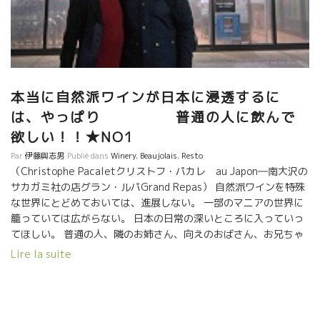
本当に自然派ワインが日本に浸透するに
は、やっぱり 普通の人に飲んで
欲しい！！★NO1
Par
伊藤與志男
Publié dans
Winery
,
Beaujolais
,
Resto
（Christophe Pacaletクリストフ・パカレ au Japon―南大沢の
サカガミ社の店グラン・ルパGrand Repas） 自然派ワインを特殊
な世界にとどめておいては、進展しない。 一部のマニアの世界に
籠っていては広がらない。 日本の日常の深いところに入っていっ
てほしい。 普通の人、隣のお姉さん、向えのおばさん、お兄ちゃ
んに飲んでほしい。 普通の人が食品を買いにくる“場”に自然派ワ
Lire la suite
インを置けないものか？ そして、手に取って、買ってもらえるよ
うにならないか？ この実現こそが、日本の日常の深いところにま
で自然派ワインを広めることに繋がる。 誰かがやらなければ進ん
でいかない。 日本には、良質な食品、本物指向の食品を販売して