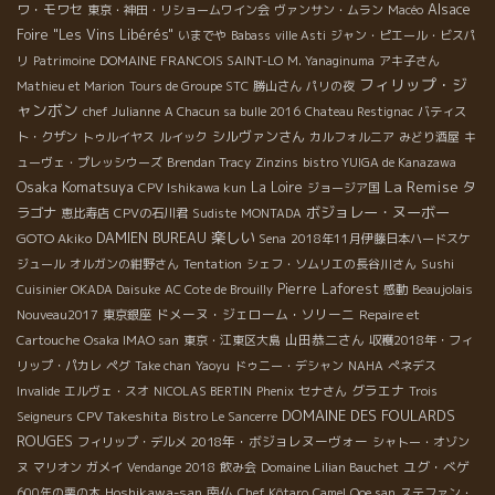
ワ・モワセ
Alsace
東京・神田・リショームワイン会
ヴァンサン・ムラン
Macéo
Foire "Les Vins Libérés"
いまでや
Babass
ville Asti
ジャン・ピエール・ビスパ
リ
Patrimoine
DOMAINE FRANCOIS SAINT-LO
M. Yanaginuma
アキ子さん
フィリップ・ジ
Mathieu et Marion
Tours de Groupe STC
勝山さん
パリの夜
ャンボン
chef Julianne
A Chacun sa bulle 2016
Chateau Restignac
バティス
シルヴァンさん
ト・クザン
トゥルイヤス
ルイック
カルフォルニア
みどり酒屋
キ
ューヴェ・プレッシウーズ
Brendan Tracy
Zinzins
bistro YUIGA de Kanazawa
La Remise
Osaka Komatsuya
La Loire
タ
CPV Ishikawa kun
ジョージア国
ボジョレー・ヌーボー
ラゴナ
恵比寿店
CPVの石川君
Sudiste
MONTADA
楽しい
GOTO Akiko
DAMIEN BUREAU
Sena
2018年11月伊藤日本ハードスケ
ジュール
オルガンの紺野さん
Tentation
シェフ・ソムリエの長谷川さん
Sushi
Pierre Laforest
Cuisinier OKADA Daisuke
AC Cote de Brouilly
感動
Beaujolais
ドメーヌ・ジェローム・ソリーニ
Nouveau2017
東京銀座
Repaire et
山田恭二さん
Cartouche
Osaka IMAO san
東京・江東区大島
収穫2018年・フィ
リップ・パカレ
ペグ
Take chan
Yaoyu
ドゥニー・デシャン
NAHA
ぺネデス
グラエナ
Invalide
エルヴェ・スオ
NICOLAS BERTIN
Phenix
セナさん
Trois
DOMAINE DES FOULARDS
CPV Takeshita
Seigneurs
Bistro Le Sancerre
ROUGES
2018年・ボジョレヌーヴォー
フィリップ・デルメ
シャトー・オゾン
ユグ・べゲ
ヌ
マリオン
ガメイ
Vendange 2018
飲み会
Domaine Lilian Bauchet
Hoshikawa-san
南仏
600年の栗の木
Chef Kôtaro
Camel
Ooe san
ステファン・