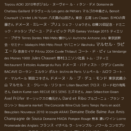
Toyosu AOKI
2018年ボジョレ・ヌーヴォー
ル・ｒタン・デメ
Domaine de
Chateau Gaillard
テラヴェール
Les gens de Métiers
マルゴの中島さん
Benoit
L'irréel
Courault
LIN Yusen
八丈島の山田さん
東京・広尾
Les Clapas
ＢＭОの斉
ドメーヌ・ミレーヌ・ブリュ
藤さん
シェフ・リョウさん
収穫29回記念・ドミニ
プピーユ・アティピック
PUR
ック・ドゥラン
Gamay
Vintage 2015
ティエリ
Méli Mélo
ー・プゼラ
Terres Dorées
懐かしい
Autriche
Antoine Joly
東京試飲
マルセル・ラピ
会・セミナー
Iidabqshi Méli Mélo
Pinot
サバニャン
Washoku
エ－ル
コート・ド・ピィ
奈良セイヤ
Pitrou 2004
Cuvée Thibaut
La Vendange
Jules Chauvet
野村ユニソン社長
des Moines 1988
トム・ゴティエ
ドメーヌ・バティスト・クザン
Restaurant 3 étoiles Auberge du Puis
Camille
BACAVE
ローラン・エルラン
ポルト
bistro de Paris
リュペール・ルロワ
コート・
ドメーヌ・ル・ブ・デュ・モンド
岩田コキさん
東京武蔵小
ド・マルペール
山
マルセル・エ・クレール・リショー
Lilian Bauchet
クロス・ロード社の有馬
さん
Daikin Kume-san
RECUE DES SENS
ミズキさん
Jean Sébastion Gioan
Dard et Ribo
Axel Prϋfer
オーリックスの橋元さん
ブルゴーニュ・ブラン
フ
ロントン
Boqueria market
The Concorde Wine Club
Sans Temps
Paris en août
Aux Amis
Domaine Elodie Balme
Beaujolais Nouveaux 2018
le couple ARAKI
Champagne de Sousa
Pompon Rouge
Domaine MADA
熊本
濃いワイン
Loirre
フランス
Promenade des Anglais
イザベル
ラ・シャンブル・ノワール
コンセプシ