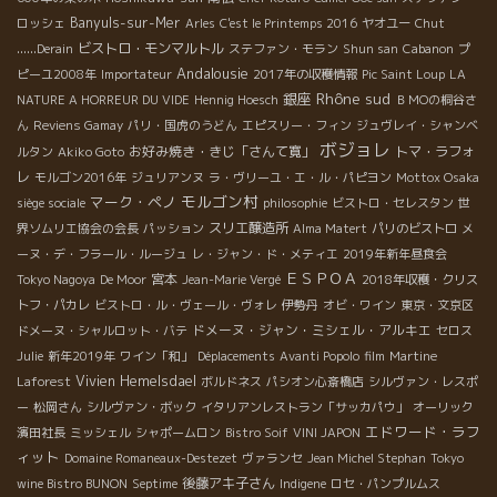
Banyuls-sur-Mer
ロッシェ
Arles
C'est le Printemps 2016
ヤオユー
Chut
ビストロ・モンマルトル
......Derain
ステファン・モラン
Shun san
Cabanon
プ
Andalousie
ピーユ2008年
Importateur
2017年の収穫情報
Pic Saint Loup
LA
Rhône sud
銀座
NATURE A HORREUR DU VIDE
Hennig Hoesch
ＢＭОの桐谷さ
ん
Reviens Gamay
パリ・国虎のうどん
エピスリー・フィン
ジュヴレイ・シャンベ
ボジョレ
お好み焼き・きじ「さんて寛」
トマ・ラフォ
ルタン
Akiko Goto
レ
モルゴン2016年
ジュリアンヌ
ラ・ヴリーユ・エ・ル・パピヨン
Mottox Osaka
モルゴン村
マーク・ペノ
siège sociale
philosophie
ビストロ・セレスタン
世
スリエ醸造所
界ソムリエ協会の会長
パッション
Alma Matert
パリのビストロ
メ
ーヌ・デ・フラール・ルージュ
レ・ジャン・ド・メティエ
2019年新年昼食会
ＥＳＰＯＡ
宮本
Tokyo Nagoya
De Moor
Jean-Marie Vergé
2018年収穫・クリス
トフ・パカレ
ビストロ・ル・ヴェール・ヴォレ
伊勢丹
オビ・ワイン
東京・文京区
ドメーヌ・ジャン・ミシェル・アルキエ
ドメーヌ・シャルロット・バテ
セロス
Julie
新年2019年
ワイン「和」
Déplacements
Avanti Popolo
film
Martine
Vivien Hemelsdael
Laforest
ボルドネス
パシオン心斎橋店
シルヴァン・レスポ
ー
松岡さん
シルヴァン・ボック
イタリアンレストラン「サッカパウ」
オーリック
エドワード・ラフ
濱田社長
ミッシェル
シャポームロン
Bistro Soif
VINI JAPON
ィット
Domaine Romaneaux-Destezet
ヴァランセ
Jean Michel Stephan
Tokyo
後藤アキ子さん
wine Bistro BUNON
Septime
Indigene
ロセ・パンプルムス