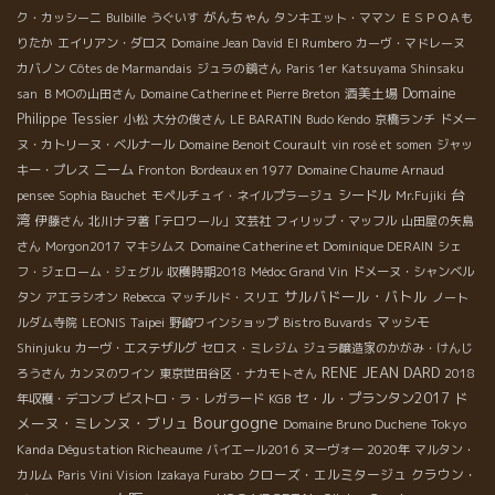
がんちゃん
ク・カッシーニ
Bulbille
うぐいす
タンキエット・ママン
ＥＳＰＯＡも
りたか
エイリアン・ダロス
Domaine Jean David
El Rumbero
カーヴ・マドレーヌ
カバノン
Côtes de Marmandais
ジュラの鏡さん
Paris 1er
Katsuyama Shinsaku
酒美土場
Domaine
san
ＢＭОの山田さん
Domaine Catherine et Pierre Breton
Philippe Tessier
小松
大分の俊さん
LE BARATIN
Budo Kendo
京橋ランチ
ドメー
ヌ・カトリーヌ・ベルナール
Domaine Benoit Courault
vin rosé et somen
ジャッ
ニーム
キー・プレス
Fronton
Bordeaux en 1977
Domaine Chaume Arnaud
台
シードル
pensee
Sophia Bauchet
モペルチュイ・ネイルプラージュ
Mr.Fujiki
湾
伊藤さん
北川ナヲ著「テロワール」文芸社
フィリップ・マッフル
山田屋の矢島
さん
Morgon2017
マキシムス
Domaine Catherine et Dominique DERAIN
シェ
フ・ジェローム・ジェグル
収穫時期2018
Médoc Grand Vin
ドメーヌ・シャンベル
サルバドール・バトル
タン
アエラシオン
Rebecca
マッチルド・スリエ
ノート
Taipei
マッシモ
ルダム寺院
LEONIS
野崎ワインショップ
Bistro Buvards
Shinjuku
カーヴ・エステザルグ
セロス・ミレジム
ジュラ醸造家のかがみ・けんじ
RENE JEAN DARD
ろうさん
カンヌのワイン
東京世田谷区・ナカモトさん
2018
ド
セ・ル・プランタン2017
年収穫・デコンブ
ビストロ・ラ・レガラード
KGB
Bourgogne
メーヌ・ミレンヌ・ブリュ
Tokyo
Domaine Bruno Duchene
Kanda Dégustation Richeaume
バイエール2016
ヌーヴォー 2020年
マルタン・
クローズ・エルミタージュ
クラウン・
カルム
Paris Vini Vision
Izakaya Furabo