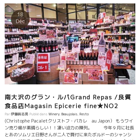
抜群の客寄せトーク。ヌーヴォー在庫が少なくなると、サンタムー
較試飲。 それは、サンタムールの方がコクがあって美味しい。 多く
18
がサンタムームを購入していった。マジで美味しいので喜ばれるだ
Déc
南大沢にお住まいの皆さまへ、 是非 サカガミGrand Repasグラン
パでワインを楽しんでください。！！
南大沢のグラン・ルパGrand Repas /良質
食品店Magasin Epicerie fine★NO2
Par
伊藤與志男
Publié dans
Winery
,
Beaujolais
,
Resto
(Christophe Pacaletクリストフ・パカレ au Japon） もうワイ
ン売り場が素晴らしい！！凄い迫力の陳列。 今年９月に社長
とあのソムリエ日野さんが二人で買付に来たボルドーのシャンシ