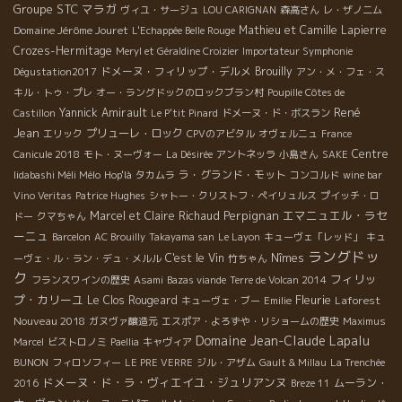
Groupe STC
マラガ
ヴィユ・サージュ
LOU CARIGNAN
森高さん
レ・ザノ二ム
Domaine Jérôme Jouret
Mathieu et Camille Lapierre
L'Echappée Belle Rouge
Crozes-Hermitage
Meryl et Géraldine Croizier
Importateur Symphonie
ドメーヌ・フィリップ・デルメ
Brouilly
Dégustation2017
アン・メ・フェ・ス
キル・トゥ・プレ
オー・ラングドックのロックブラン村
Poupille Côtes de
René
Yannick Amirault
Castillon
Le P'tit Pinard
ドメーヌ・ド・ボスラン
Jean
プリューレ・ロック
エリック
CPVのアビタル
オヴェルニュ
France
Centre
Canicule 2018
モト・ヌーヴォー
La Désirée
アントネッラ
小島さん
SAKE
ラ・グランド・モット
Iidabashi Méli Mélo
Hop'là
タカムラ
コンコルド
wine bar
Vino Veritas
Patrice Hughes
シャトー・クリストフ・ペイリュルス
プイッチ・ロ
Perpignan
エマニュエル・ラセ
Marcel et Claire Richaud
ドー
クマちゃん
ーニュ
Barcelon
AC Brouilly
Takayama san
Le Layon
キューヴェ「レッド」
キュ
ラングドッ
C'est le Vin
Nîmes
ーヴェ・ル・ラン・デュ・メルル
竹ちゃん
ク
フィリッ
フランスワインの歴史
Asami
Bazas viande
Terre de Volcan 2014
プ・カリーユ
Fleurie
Le Clos Rougeard
Laforest
キューヴェ・ブー
Emilie
Nouveau 2018
ガヌヴァ醸造元
エスポア・よろずや・リショームの歴史
Maximus
Domaine Jean-Claude Lapalu
Marcel
ビストロノミ
Paellia
キャヴィア
BUNON
フィロソフィー
LE PRE VERRE
ジル・アザム
Gault & Millau
La Trenchée
ドメーヌ・ド・ラ・ヴィエイユ・ジュリアンヌ
ムーラン・
2016
Breze 11