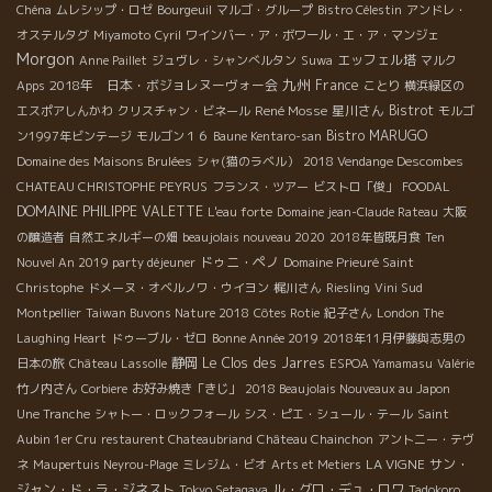
Chéna
ムレシップ・ロゼ
Bourgeuil
マルゴ・グループ
Bistro Célestin
アンドレ・
オステルタグ
Miyamoto
Cyril
ワインバー・ア・ボワール・エ・ア・マンジェ
Morgon
エッフェル塔
Anne Paillet
ジュヴレ・シャンべルタン
Suwa
マルク
九州
2018年 日本・ボジョレヌーヴォー会
France
Apps
ことり
横浜緑区の
René Mosse
星川さん
Bistrot
エスポアしんかわ
クリスチャン・ビネール
モルゴ
Bistro MARUGO
ン1997年ビンテージ
モルゴン１６
Baune Kentaro-san
Domaine des Maisons Brulées
シャ(猫のラベル）
2018 Vendange Descombes
CHATEAU CHRISTOPHE PEYRUS
フランス・ツアー
ビストロ「俊」
FOODAL
DOMAINE PHILIPPE VALETTE
L'eau forte
Domaine jean-Claude Rateau
大阪
の醸造者
自然エネルギーの畑
beaujolais nouveau 2020
2018年皆既月食
Ten
ドゥニ・ペノ
Nouvel An 2019 party déjeuner
Domaine Prieuré Saint
Christophe
ドメーヌ・オベルノワ・ウイヨン
梶川さん
Riesling
Vini Sud
Montpellier
Taiwan Buvons Nature 2018
Côtes Rotie
紀子さん
London The
Laughing Heart
ドゥーブル・ゼロ
Bonne Année 2019
2018年11月伊藤與志男の
静岡
Le Clos des Jarres
日本の旅
Château Lassolle
ESPOA Yamamasu
Valérie
竹ノ内さん
Corbiere
お好み焼き「きじ」
2018 Beaujolais Nouveaux au Japon
Une Tranche
シャトー・ロックフォール
シス・ピエ・シュール・テール
Saint
Aubin 1er Cru
restaurent Chateaubriand
Château Chainchon
アントニー・テヴ
LA VIGNE
サン・
ネ
Maupertuis Neyrou-Plage
ミレジム・ビオ
Arts et Metiers
ジャン・ド・ラ・ジネスト
ル・グロ・デュ・ロワ
Tokyo Setagaya
Tadokoro