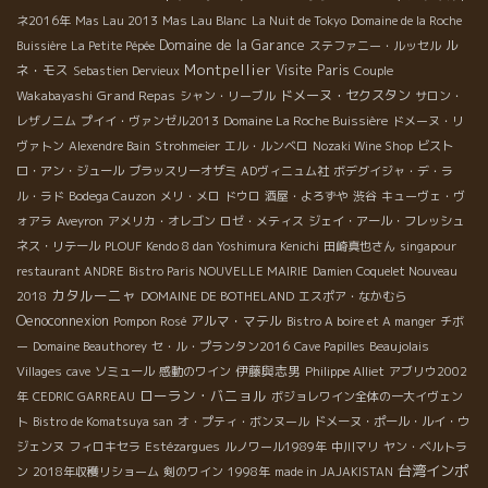
ネ2016年
Mas Lau 2013
Mas Lau Blanc
La Nuit de Tokyo
Domaine de la Roche
Domaine de la Garance
ル
Buissière
La Petite Pépée
ステファニー・ルッセル
Montpellier
ネ・モス
Visite Paris
Sebastien Dervieux
Couple
Grand Repas
ドメーヌ・セクスタン
Wakabayashi
シャン・リーブル
サロン・
レザノニム
プイイ・ヴァンゼル2013
Domaine La Roche Buissière
ドメーヌ・リ
ヴァトン
Alexendre Bain
Strohmeier
エル・ルンベロ
Nozaki Wine Shop
ビスト
ロ・アン・ジュール
ブラッスリーオザミ
ADヴィニュム社
ボデグイジャ・デ・ラ
ル・ラド
Bodega Cauzon
メリ・メロ
ドウロ
酒屋・よろずや
渋谷
キューヴェ・ヴ
ォアラ
Aveyron
アメリカ・オレゴン
ロゼ・メティス
ジェイ・アール・フレッシュ
ネス・リテール
PLOUF
Kendo 8 dan Yoshimura Kenichi
田崎真也さん
singapour
restaurant ANDRE
Bistro Paris NOUVELLE MAIRIE
Damien Coquelet Nouveau
カタルーニャ
2018
DOMAINE DE BOTHELAND
エスポア・なかむら
Oenoconnexion
アルマ・マテル
Pompon Rosé
Bistro A boire et A manger
チボ
ー
Domaine Beauthorey
セ・ル・プランタン2016
Cave Papilles
Beaujolais
伊藤與志男
Villages
cave
ソミュール
感動のワイン
Philippe Alliet
アブリウ2002
ローラン・バニョル
年
CEDRIC GARREAU
ボジョレワイン全体の一大イヴェン
ト
Bistro de Komatsuya san
オ・プティ・ボンヌール
ドメーヌ・ポール・ルイ・ウ
ジェンヌ
フィロキセラ
Estézargues
ルノワール1989年
中川マリ
ヤン・ベルトラ
台湾インポ
ン
2018年収穫リショーム
剣のワイン
1998年
made in JAJAKISTAN