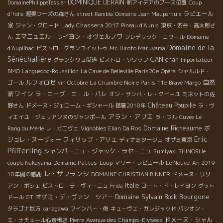
これだけの種類が並んでいる。 それぞれの食品、調味料の高
DOMINIQUE DERAIN
DomainePhilippeTessier
新アイデアのブース位置
Coup
品質ものが多く、選択の楽しみがある。 フランスに持って帰りた
ラピエール
d'folie
渥美フーズの森さん
street Rambla
Domaine Jean Maupertuis
い食材が多い。 幾つか購入。 こんな商品が揃ているお店なら こん
家
Lady Chassera 2017
ジャン・クロード
Pineau d'Aunis
東京・渋谷・高太郎さ
な商品を買いにくるお客さんなら 自然派ワイン、本物ワインがピ
エマニュエル・ウイヨン・オヴェルノワ
ん
フレデリック・コサール
Domaine
タリとくる。 .私の個人的な驚き。 静岡の出身の私はやはりお茶に
Domaine de la
d'Aupilhac
ビストロ・グランユイットゥ
Mr. Hiroto Maruyama
興味がある。 何と私の中学の同級生である小柳君の会社のお茶を
Sénèchalière
GAN chan
グランクリュ街道
ビストロ・ソワッフ
Importateur
発見。 中学時代、私は剣道部の部長、小柳君は副部長で剣を一緒
BMO
Languedoc-Roussillon
La Cave de Belleville Paris20e
Opéra
シャルルド・
に交えた仲間だった。嬉しいかぎり。
自然
ルフォロゼ
La Chambre Noire Paris 11e
ゴール
vin Octobre
Brave Margo
派ワイン
ラ・ローブ・エ・ル・パレ
オン・サンバ・レ・クイーユ
ミネットの佐
Château Poupille
野さん
ドメーヌ・ジェローム・ギシャール
猛暑2018年
ラ・ヴ
アラン・アリエ
ィエイユ・ジュリアンヌのジャンポール
ラ・フル
Cuvee Le
Domaine Richeaume
ボ
Rang du Merle
レ・ガニヴェ
Vignobles Elian Da Ros
Eric
ジョレ・ヌーヴォー
フィリップ・アリエ
ディナミタージュ
オザミ東京
Pfifferling
シャンパ－ニュ・ジャック・ラセ－ニュ
Sumiyaki SHINORI le
Domaine Pattes-Loup
couple Nakayama
マリー・ラピエール
Le Nouvel An 2019
レ・ザフランシ
10年間の感謝
DOMAINE CHRISTIAN BINNER
ドメーヌ・リリ
Italie
アン・ボシェ
ビストロ・ラ・ヴィーニュ
Frida
コート・ド・レイヨン
グット
Domaine Sylvain Bock
Bourgone
オザミ・デ・ヴァン ツアー
ドール
GT
タラゴナ地方
kanagawa
ワインバー・俊
キューヴェ・ガレジャッド
パシオン・
ドメーヌ・シャル
エ・ナチュール心斎橋店
Pierre
Avenue des Champs-Elysées