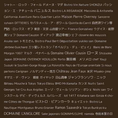
シャトー・ロック・フォール
ドメーヌ・マダ
Bistro Vin Nature SHONZUI
パッシ
バニュルス
ョン・エ・ナチュール
Bistro LA REGARADE
Massimo & Antonella
Maison Pierre Overnoy
California
Aventure
Paris Quartier Latin
Sancerre
sylvain DITTIERES
セパラメール・ア・ボワール
Quinta do Carril
自然派ワイン専
門店・ロックス・オフ
東京・文京
山田屋ツアー
France Gonzalvez
ウグイス・紺野
渡辺幸樹シェフ
真シェフ
Domaine Cauzon
ディアック
closerie des moussis
Bistro Paul Bert Dégustation
Asuka san
トモミさん
yukiko san
Domaine
Jérôme Guichard
三ツ星レストラン「オベルジュ・デュ・ピュイ」
Blanc de Blanc
ローヌ
Domaine Olivier Cousin
Morgon 1997
マルク・ぺナベール
Shizuoka
飯田橋 メリメロ
Japon
DOMAINE OVERNOY HOUILLON
Porto
chef Youji
Suzuki
le Soutien-Gorge Rouge
La Poivrotte
Pays de l'Europe orientale
Si nous
Château Jean Faux
parlions Carignan
ノルマンディー地方
米沢
Miyako-jima
ジャンフランソワ・ニック
オザミ・デ・ヴァン 銀座
ガイヤック
日仏商事
Tokyo Ebisu
Bâteau Mouche à Tokyo
BMO Mr.Kamata
カンヌ
Nuits Saint
Georges 1er Cru Aux Argillas
ミーゾ・ヴェール
リリアン・ボシェ
Nishi san
ワイ
ンスクール
デビ・ディヴェルス
ルバレーズ lot 1417
Kitahara san
Ginza 4 cho-
ビストロ・ビアンカーラ
me
Côtes de Thongue
キュイエット
Bistro La
Ramon Saavedra
Nautique
Montgueux
Bruno Granier
Tokyo Bunkyo ku
DOMAINE L'ANGLORE
Sake japonais GONINMUSUME
namida
寺田本家の日