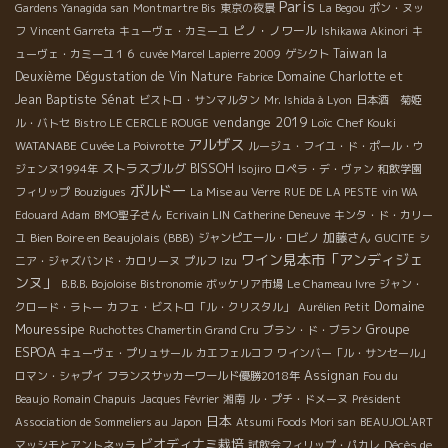
Paris
Gardens Yanagida san
Montmartre Bis
東京の夜景
La Begou
ポン・ヌッ
ピノ・ノワール
フ
Vincent Garreta
キューヴェ・カミーユ
Ishikawa Akinori
キ
Taiwan la
ューヴェ・カミーユ１６
cuvée Marcel Lapierre 2009
ゲシクト
Deuxième Dégustation de Vin Nature
Domaine Charlotte et
Fabrice
Jean Baptiste Sénat
ビストロ・サンマルタン
Mr. Ishida à Lyon
日本酒 菊姫
vendange 2019
Loïc
Chef Kouki
ル・バトセ
Bistro LE CERCLE ROUGE
アルザス
WATANABE
Cuvée La Poivrotte
ルージュ・フイユ・ド・ポール・ウ
ストラスブルグ
BISSOH
ジェンヌ1994年
Isojiro
ロペラ・デ・ヴァン
和飲学園
ボルドー
フィリップ
Bouzigues
La Mise au Verre
RUE DE LA PESTE
vin WA
Edouard Adam
BMO聖子さん
Ecrivain LIN
Catherine Deneuve
キンタ・ド・カリー
Bien Boire en Beaujolais (BBB)
加藤さん
ユ
ジャンピエール・ロビノ
GUCITE
シ
ワイン見本市「アンディジェ
ニア・ジャズバンド・カロリーヌ
プルフ
Izu
ンヌ」
B.B.B. Bojoloise
Bistronomie
ボッケリア市場
Le Chameau Ivre
ジャン・
Domaine
クロード・ラトー
カフェ・ビストロ「ル・クリスタル」
Aurélien Petit
Mouressipe
Groupe
Ruchottes Chamertin Grand Cru
ブラン・ド・ブラン
ESPOA
キューヴェ・プリュサール
カエフェルコフ
ワインバー「ル・サンセール」
Assignan
ロマン・シャプイ
フランスサッカーワールド優勝2018年
Fou du
Beaujo
Romain Chapuis
Jacques Février
湘南
ル・プチ・ドメーヌ
Président
日本
Association de Sommeliers au Japon
Atsumi Foods Mori san
BEAUJOL'ART
ビオディナミ栽培
Décès de
マッシモとアントネッラ
試飲会フィリップ・パカレ