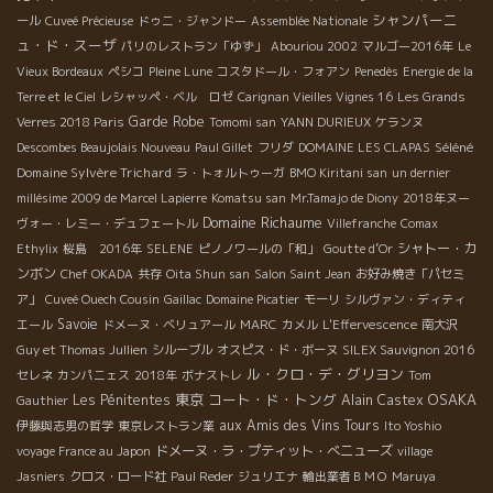
シャンパーニ
ール
Cuveé Précieuse
ドゥニ・ジャンドー
Assemblée Nationale
ュ・ド・スーザ
パリのレストラン「ゆず」
Abouriou 2002
マルゴー2016年
Le
Vieux Bordeaux
ペシコ
Pleine Lune
コスタドール・フォアン
Penedès
Energie de la
Terre et le Ciel
レシャッペ・ベル ロゼ
Carignan Vieilles Vignes 16
Les Grands
Garde Robe
Verres 2018 Paris
Tomomi san
YANN DURIEUX
ケランヌ
Séléné
Descombes Beaujolais Nouveau
Paul Gillet
フリダ
DOMAINE LES CLAPAS
Domaine Sylvère Trichard
ラ・トォルトゥーガ
BMO Kiritani san
un dernier
millésime 2009 de Marcel Lapierre
Komatsu san
Mr.Tamajo de Diony
2018年ヌー
Domaine Richaume
ヴォー・レミー・デュフェートル
Villefranche
Comax
シャトー・カ
Ethylix
桜島 2016年
SELENE
ピノノワールの「和」
Goutte d’Or
ンボン
Chef OKADA
共存
Oita Shun san
Salon Saint Jean
お好み焼き「パセミ
ア」
Cuveé Ouech Cousin
Gaillac
Domaine Picatier
モーリ
シルヴァン・ディティ
Savoie
エール
ドメーヌ・ベリュアール
MARC
カメル
L'Effervescence
南大沢
Guy et Thomas Jullien
シルーブル
オスピス・ド・ボーヌ
SILEX Sauvignon 2016
ル・クロ・デ・グリヨン
セレネ
カンパニェス
2018年
ボナストレ
Tom
東京
コート・ド・トング
OSAKA
Les Pénitentes
Alain Castex
Gauthier
aux Amis des Vins Tours
伊藤與志男の哲学
東京レストラン業
Ito Yoshio
ドメーヌ・ラ・プティット・べニューズ
voyage France au Japon
village
Jasniers
クロス・ロード社
Paul Reder
ジュリエナ
輸出業者ＢＭＯ
Maruya