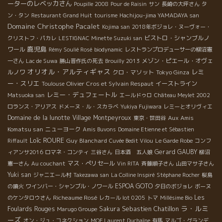
ーターのレベッカさん
Poupille 2008
Pour de Raisin
サン
長崎の大坪さん
タ
ン・タン
Restaurant Grand Huit
tourisme
Hachijou-jima YAMADAYA san
Domaine Christophe Pacalet
Kojima san
2018年ボジョレ・ヌーヴォー・
ビストロ・シャンブルノ
クリストフ・パカレ
LESTIGNAC
Minette Suzuki san
鹿児島
ワール
Rémy Soulié Rosé
biodynamic
レストランプロデューサーの柳沼憲
メゾン・ピエール・オヴェ
一さん
Lac de Suwa
勝山晋作氏の死去
Brouilly 2013
オリオル・アルティギャス
レミ
ルノワ
クロ・マソット
Tokyo Ginza
ー・スリエ
Olivier Cros et Sylvain Respaut
イーストライン
Toulouse
レミー・デュフェートル
Matsuoka san
エールドゥロ
Château Meylet 2002
ロランス・アリアス
ドメーヌ・ル・スカラベ
Yukiya Fujiwara
レミーとオリヴィエ
Domaine de la lunotte
Village Montpeyroux
Aux Amis
東京・世田谷
Komatsu san
ニューヨーク
Amis Buvons
Domaine Etienne et Sébastien
Loïc ROURE
Guy Blanchard
Riffault
Cuvée Bedit Vilou
Le Garde Robe
コンフ
Gerard GAUBY
ィアンサ2016
ロマネ・コンティ
三谷さん
日本酒 五人娘
柳沼
マス・ぺリセール
憲一さん
Au couchant
Vin RITA
斉藤順子さん
山田マサ子さん
Yuki san
ジャニエール村
Takezawa san
La Colline Inspiré
Stéphane Rocher
桜島
ESPOA GOTO
の噴火
ワインバー・シャンブル・ノワール
夕日のボジョレ
ボーヌ
Richeaume Rosé
Les
のケンタロウさん
レカール lot 0205
トマ
Millésime Bio
ラ・ルミ
Sebastien Chatillon
Foulards Rouges
Sakura
Marugo Groupe
ーズ
オン・ジュ・コネクション
MOF Laurent Duchaîne
有馬
マルゴ・グランデ