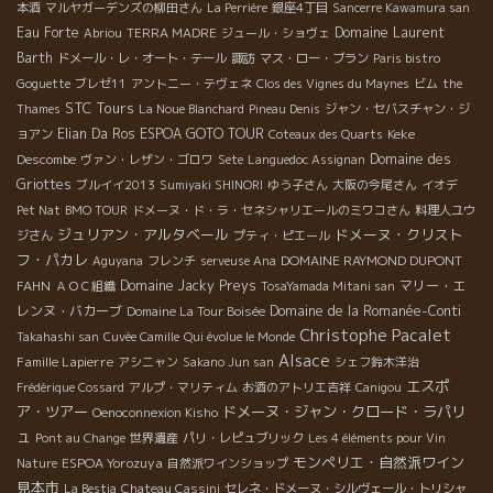
本酒
マルヤガーデンズの柳田さん
La Perrière
銀座4丁目
Sancerre Kawamura san
Eau Forte
Domaine Laurent
Abriou
TERRA MADRE
ジュール・ショヴェ
Barth
ドメール・レ・オート・テール
諏訪
マス・ロー・ブラン
Paris bistro
Goguette
ブレゼ11
アントニー・テヴェネ
Clos des Vignes du Maynes
ビム
the
STC Tours
Thames
La Noue Blanchard
Pineau Denis
ジャン・セバスチャン・ジ
Elian Da Ros
ESPOA GOTO TOUR
Keke
ョアン
Coteaux des Quarts
Descombe
Domaine des
ヴァン・レザン・ゴロワ
Sete
Languedoc Assignan
Griottes
ブルイイ2013
Sumiyaki SHINORI
ゆう子さん
大阪の今尾さん
イオデ
Pet Nat
BMO TOUR
ドメーヌ・ド・ラ・セネシャリエールのミワコさん
料理人ユウ
ジュリアン・アルタベール
ドメーヌ・クリスト
ジさん
プティ・ピエール
フ・パカレ
DOMAINE RAYMOND DUPONT
Aguyana
フレンチ
serveuse Ana
FAHN
Domaine Jacky Preys
マリー・エ
ＡＯＣ組織
TosaYamada Mitani san
レンヌ・バカーブ
Domaine de la Romanée-Conti
Domaine La Tour Boisée
Christophe Pacalet
Takahashi san
Cuvée Camille
Qui évolue le Monde
Alsace
Famille Lapierre
アシニャン
Sakano Jun san
シェフ鈴木洋治
エスポ
Frédérique Cossard
アルプ・マリティム
お酒のアトリエ吉祥
Canigou
ア・ツアー
ドメーヌ・ジャン・クロード・ラパリ
Oenoconnexion Kisho
ュ
Pont au Change
世界遺産
パリ・レピュブリック
Les 4 éléments pour Vin
モンペリエ・自然派ワイン
ESPOA Yorozuya
Nature
自然派ワインショップ
見本市
La Bestia
Chateau Cassini
セレネ・ドメーヌ・シルヴェール・トリシャ