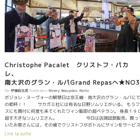
Christophe Pacalet クリストフ・パカ
レ
南大沢のグラン・ルパGrand Repasへ★NO3
Par
伊藤與志男
Publié dans
Winery
,
Beaujolais
,
Resto
ボジョレ・ヌーヴォーの解禁日は京王線・南大沢のグラン・ルパに
の乾杯！！ サカガミ社には有名な日野ソムリエがいる。 もうフ
スにも買付に何度も来てくれたワイン販即の超ベテラン。 身長１９
超す大きなソムリエさん。 今日は店頭試飲販売、買っ
いたお客さんには、その場でクリストフがボトルにサインをサービ
お客さんもビックリ。本当にフランスから来たんですか？ そして、
Lire la suite
撮影。 今夜は特別なヌーヴォー解禁の日になってほしい。 日野