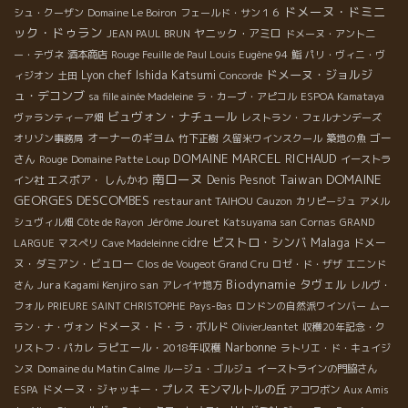
ドメーヌ・ドミニ
シュ・クーザン
Domaine Le Boiron
フェールド・サン１６
ック・ドゥラン
ヤニック・アミロ
JEAN PAUL BRUN
ドメーヌ・アント二
ー・テヴネ
酒本商店
Rouge Feuille de Paul Louis Eugène 94
鮨
パリ・ヴィニ・ヴ
Lyon chef Ishida Katsumi
ドメーヌ・ジョルジ
ィジオン
土田
Concorde
ュ・デコンブ
sa fille ainée Madeleine
ラ・カーブ・アピコル
ESPOA Kamataya
ビュヴォン・ナチュール
ヴァランティーア畑
レストラン・フェルナンデーズ
オーナーのギヨム
ゴー
オリゾン事務局
竹下正樹
久留米ワインスクール
築地の魚
DOMAINE MARCEL RICHAUD
さん
Rouge
Domaine Patte Loup
イーストラ
南ローヌ
DOMAINE
Taiwan
エスポア・ しんかわ
Denis Pesnot
イン社
GEORGES DESCOMBES
restaurant TAIHOU
Cauzon
カリピージュ
アメル
Jérôme Jouret
シュヴィル畑
Côte de Rayon
Katsuyama san
Cornas
GRAND
ビストロ・シンバ
Malaga
cidre
ドメー
LARGUE
マスぺリ
Cave Madeleinne
ヌ・ダミアン・ビュロー
Clos de Vougeot Grand Cru
ロゼ・ド・ザザ
エニンド
Biodynamie
タヴェル
Jura Kagami Kenjiro san
さん
アレイヤ地方
レルヴ・
フォル
PRIEURE SAINT CHRISTOPHE
Pays-Bas
ロンドンの自然派ワインバー
ムー
ドメーヌ・ド・ラ・ボルド
ラン・ナ・ヴォン
OlivierJeantet
収穫20年記念・ク
Narbonne
ラピエール・2018年収穫
リストフ・パカレ
ラトリエ・ド・キュイジ
Domaine du Matin Calme
ンヌ
ルージュ・ゴルジュ
イーストラインの門脇さん
ドメーヌ・ジャッキー・プレス
モンマルトルの丘
ESPA
アコワボン
Aux Amis