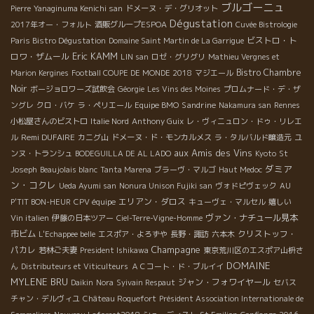
ブルゴーニュ
Pierre
Yanaginuma Kenichi san
ドメーヌ・デ・グリオット
Dégustation
2017年オー・フォルト
酒販グループESPOA
Cuvée Bistrologie
ビストロ・ト
Paris Bistro Dégustation
Domaine Saint Martin de La Garrigue
Eric KAMM
ロワ・ザムール
LIN san
ロゼ・グリグリ
Mathieu Vergnes et
Bistro Chambre
Marion Kergines
Football COUPE DE MONDE 2018
マジエール
Noir
ボージョロワーズ試飲会
Géorgie
Les Vins des Moines
プロムナード・デ・ザ
Sandrine
ングレ
クロ・バケ
ラ・ペリエール
Equipe BMO
Nakamura san
Rennes
小松屋さんのビストロ
Italie Nord
Anthony Guix
レ・ヴィニュロン・ドゥ・リレエ
Remi DUFAIRE
ル
カニグ山
ドメーヌ・ド・モンカルメス
ラ・タルバルド醸造元
ユ
aux Amis des Vins
ンヌ・トランシュ
BODEGUILLA DE AL LADO
Kyoto
St
ダミア
Joseph
Beaujolais blanc
Tanta Marena
ブラーヴ・マルゴ
Haut Medoc
ン・コクレ
Ueda Ayumi san
Nonura Unison Fujiki san
ヴォドピヴェック
AU
エリアン・ダロス
P'TIT BON-HEUR
CPV équipe
キューヴェ・マルセル
嬉しい
ヴァン・ナチュール見本
Vin italien
伊藤の日本ツアー
Ciel-Terre-Vigne-Homme
市ビム
クリストッフ・
L'Echappee belle
エスポア・よろずや
長野・諏訪
六本木
Champagne
パカレ
若林ご夫妻
President Ishikawa
東京荒川区のエスポア山枡さ
DOMAINE
ん
Distributeurs et Viticulteurs
ＡＣコート・ド・ブルイイ
MYLENE BRU
ジャン・フォワイヤール
Daikin
Nora
Syivain Respaut
セバス
チャン・デルヴィユ
Château Roquefort
Président Association Internationale de