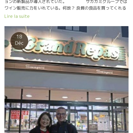
ョンの新製品が導入されていた。 サカガミグループでは
ワイン販売に力をいれている。何故？ 良質の食品を買ってくれる
お客さんは、ワインにも大変興味を持っている。 さらに、自然な
Lire la suite
造りのものに、本物度を評価してくれる客層が一致しているか
ら。 毎年、社員をフランスまで研修、買付に出している。今年は
社長自ら買付ツアーに参加している。 ワインは偶然には、売れる
18
ようにならない。 自分達の足で畑を歩いて、健全な畑である
Déc
ことを確認。トレサビリテーを証明できる自信。 そして、試飲し
て、自分達のお客さんに合うことを確認。西南部の銘酒エリア
ン・ダロスを紹介。 それを、チラシで即、お客さんに伝える。繰
り返し伝える。 ワイン販売はこの長い時間をかけて仕込む期間が
必要。偶然には売れるようには決してならない。 単に、人気ワイ
ンを集めただけの品揃えでは売れません。 一緒にやりませんか？