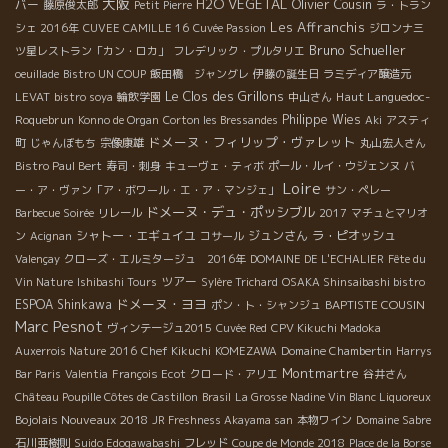
大阪
H2O VEGETAL
Olivier Cousin
バー
藤原俊太郎
Petit Pierre
ラ・トラン
Les Affranchis
シェ 2016年
CUVEE CAMILLE 16
Cuvée Passion
ジロンナ三
Bruno Schueller
ツ星レストラン「カン・ロカ」
フレデリック・プルタリエ
oeuillade
Bistro UN COUP
飯田橋 ジャングレ
伊藤の誕生日
ラミディア醸造元
Le Clos des Grillons
Haut Languedoc-
LEVAT
bistro soya
輪飲学園
中山さん
Roquebrun
Philippe Wies
Konno de Organ
Corton les Bressandes
Aki
アスティ
ドメーヌ・フィリップ・ヴァレット
町
じゃんぼもち
宗像康雄
丸山宏人さん
Bistro Paul Bert
寿司・刺身
キューヴェ・ティボ
ポール・ルイ・ウジェンヌ
バ
Loire
ー・ア・ヴァン「ア・ボワール・エ・ア・マンジェ」
サン・ペレー
ドメーヌ・デュ・ポッシブル
Barbecue Soirée
リレール
2017
マチュとマリオ
シャトー・エギュイユ
ジュンさん
ラ・ピオッシュ
ン
Acignan
コサール
Valençay
クローズ・エルミタージュ 2016年
DOMAINE DE L'ECHALIER
Fête du
ツアー
Vin Nature
Ishibashi Tours
Sylère Trichard
OSAKA Shinsaibashi bistro
ドメーヌ・ヨヨ
ESPOA Shinkawa
BAPTISTE COUSIN
ポン・ト・シャンジュ
Marc Pesnot
ヴィンテージュ2015
Cuvée Red
CPV Kikuchi Madoka
Auxerrois Nature 2016
Chef Kikuchi
KOMEZAWA
Domaine Chambertin
Harrys
Montmartre
Bar Paris
Valentia
François Ecot
クロード・アリエ
谷井さん
Château Poupille Côtes de Castillon
Brasil
La Grosse Nadine Vin Blanc Liquoreux
Bojolais Nouveaux 2018
JR Freshness Akayama san
本物ワイン
Domaine Sabre
石川亜樹則
Suido Edogawabashi
フレッド
Coupe de Monde 2018
Place de la Borse