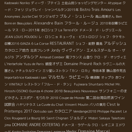
Kadowaki Noriko
ディーヴ・ブテイユ
土佐山田ショッピングセンター
Atypique
ク
Bistro Trois Amours
ード・フォリ
ジュヴレイ・シャンベルタン2015年
Les
ブルノ・シュレール
Anonymes
Juste Ciel
サンジョゼフ
高山南美さん
Bien
Alexandre Bain
フラール・ルージュ
Boire en Beaujolais
2018年収穫ラピエ
ール
マス・ロー2013年
水口シェフ
La Terre d'Or
ドメーヌ・ド・レグリエール
JEAN LOUIS POUDOU
レ・ロシニョ
キューヴェ・ビストロロジ
シェフ・タケモト
RESTAURANT
アルデッシュ
収穫2016
GINZA 6
La Corse
シェフ・紺野
霧島
カタロニア地方
Jordy
ヴィヴィアン・エメルスダール
北浜フレンチ
オー・ザ
アンダルシア
ルジラ
Arnaud Combier
南フランス
山登り
クロ・デ・オリヴィエ
銀座オザミ
Domaine Prieuré Roch
L'Herbefolle
Yuzu de Paris
ラヴニールの大
園さん
ナチュラルワイン
三ツ星レストラン「カン・ロカ」
寺田本家
勝山晋作死去
マルセル・ラピエール
Importatrice Kadowaki san
横須賀
オップラ
赤ワイ
ン
VINITALY
レストラン「フルー・ド・タン」
Fujiwara Shuntaro
Michel
Mr.
2018 Beaujolais Nouveaux
サンフォニーのま
Hiroshi OSONO
Guinza 4 chome
どかさん
第二回台湾自然派ワイン
エスポア・もりたか
2018 Coupe de Monde
試飲会
C'est le
ハヤリテラス
La Cuvée du Chat
Vincent Moulin
パリの葉月
Printemps 2017
カタロニア
Ootsubo san
Vendange2018 Philippe Pacalet
Le
ジョルディ
Clos Rougeard Le Bourg 96
Saint Chignan
Midori Sakaya
Taketomi
DOMAINE ANDRE OSTERTAG
jima
ドメーヌ・ラゲール
クロ・レオニヌ
エドワ
Domaine Marcel
Domaine Lapierre
Medoc
ード
Kyoko Duchaîne