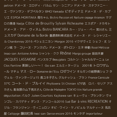
patron
ドメーヌ・エロディ・バルム
サン・シニアン
ドメーヌ・ステファニー・
BMO Yamada
ビオディナミ
エ・ヴァンサン・デブベルタン
ドメーヌ・デ・カプ
リエ
ESPOA MORITAKA
南ちゃん
Bistro Passion et Nature
cepage Aramon
マグ
Côte de Brouilly
Sylvain Richeaume
ロの漁港
Nadja
エスポア・ナカモト
ドメーヌ・アド・ヴィヌム
Bistro BIANCARA
ミ
カー・ジェー・ベー
宮川さん
ュスカデ
Domaine de la Borde
豊通食料株式会社
ドメーヌ・ド・レシャリエー
ル
Chardonnay 2016
ペシェミニヨン
Morgon 2016
イクザヴィエ
シェフ・丈
シ
ノン城
ラ・コリーヌ・アンスピレ
ドメーヌ・ポトロン・ミネ
移動
Rosé Métisse
Rhône
Imao-san
Antoine Aréna
シャント・クク
Margo groupe
坂田夫妻
JACQUES LASSAIGNE
ベンスカブ
Beaujplais
コルトン・シャルルマーニュ
Le
美味しい～～！
Go san
トロワザム
Clos Fantine
エルミｒタージュ 2001年
−ル
マス・ロー
ロゼワイン
マチュ
Domaine de l'Ecu
オルガンの紺野真シェフ
タ
ヴェル・ヴァンタージュ15
長ユキ子さん
グルナッシュ・ブラン
France Canicule
コート・ド・ブルイイ
37℃
Phylloxera
St Chinian
ピザ店 ロバ・セリア
アス
カさん
彫刻家の山下亮太さん
Côte de Malepère
TOKYO Vin Nature grande
dégustation
パルク
Julien Courtois
Kajikawa san
キューヴェ・プランタン
ヴォ
Sud
Bar à vins
RECREATION
ンゴレ・スパゲティ
ダンス・アンコール2016
オ
ジル・フランジャン・ヴィニュロン
オビ・ワイン・ケノビュル
マルティーヌ
名古
藤田社長
屋
Callipyge
Iwai san
Danse encore 2016
モンタダ
Importateur