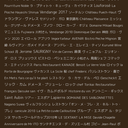
Louforosé
Pourriture Noble
ラ・プティトゥ・キューヴェ・カイウティヌ
La
Vendange 2017
ヴ
Pioche Hayashi Shinya
ソーテルン
Château Puech-Haut
ァランタン・ヴァレス
セドリック・ガロ
東京調布
Château Plaisance
ミッシェ
ル・グリザール
ドメーヌ・ブノワ・クロー
カーブ・オジェ
Domaine Mikael Bouges
Vendange 2018 Dominique Derain
マニュエル
Fujiwara
川村さん
神田
ガロ・ヴ
Importateur AVENIR
ァン
2020
エイロール
アブリウ
Bistro Peche Mignon
宮
崎
ルヴィアン・ガメイ
ドメーヌ・アンドレ・エ・ミレイユ・ティソ
Kurumé Wine
Jerome SAURIGNY
麻美
School
月
Vin de Cannes
ヴィニョブル・エリオン・
ダ・ロス
ブリュリウス
ビストロ・ペシェミニヨン
小松さん
鳥海シェフ
コマック
ス・エティリックス
Paris Restaurant KANADE
Benoit
Le Verre Vole
ロイック
la
Porte de Bourgogne
ヴァカンス
La Sicile
桜
chef Frederic
パリレストラン・奏で
エ
Geschickt
En Mets fais ce qu'il te plait
レストラン ラ・カサ・デル・ぺロ
リック・カム
ドメーヌ・プリューレ・ロック
chef Torikai
Restaurateur
イヴ・カムドボルド
français Daisuke san
Histoire du vin
アントニー・ギックス
Saint Aubin
Lapierre
ツアー・エスポア
DOMAINE DES SABLONNETTES
Nagano Suwa
ヴィルフランシュ
レストラン「オン・メ・フレ・ス・キル・トゥ・
グループ・エスポア
プレ」
canicule 2018
La Petite cuvée Cailloutine
ル・タジ
ンヌ
サッカーワールドカップ2018年
LE SEXTANT
LA MISE
Davide Chapelle
ボ
Anniversaire de Mr ITO
サンテチエンヌ・デ・ズリエール村
ゴビー
Jean-Paul