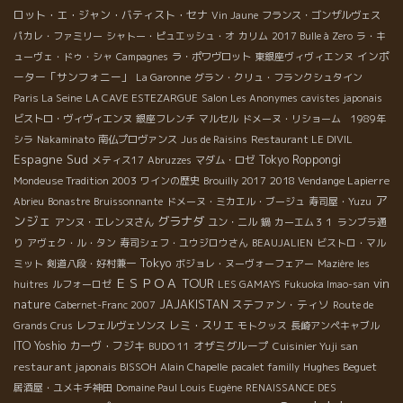
ロット・エ・ジャン・バティスト・セナ
Vin Jaune
フランス・ゴンザルヴェス
パカレ・ファミリー
シャトー・ピュエッシュ・オ
カリム
2017 Bulle à Zero
ラ・キ
インポ
ューヴェ・ドゥ・シャ
Campagnes
ラ・ポワヴロット
東銀座ヴィヴィエンヌ
ーター「サンフォニー」
La Garonne
グラン・クリュ・フランクシュタイン
Paris La Seine
LA CAVE ESTEZARGUE
Salon Les Anonymes
cavistes japonais
ビストロ・ヴィヴィエンヌ
銀座フレンチ
マルセル
ドメーヌ・リショーム 1989年
シラ
Nakaminato
南仏プロヴァンス
Jus de Raisins
Restaurant LE DIVIL
Espagne Sud
Tokyo Roppongi
メティス17
Abruzzes
マダム・ロゼ
2018 Vendange Lapierre
Mondeuse Tradition 2003
ワインの歴史
Brouilly 2017
ア
Abrieu
Bonastre
Bruissonnante
ドメーヌ・ミカエル・ブージュ
寿司屋・Yuzu
ンジェ
グラナダ
アンヌ・エレンヌさん
ユン・ニル
鍋
カーエム３１
ランブラ通
り
アヴェク・ル・タン
寿司シェフ・ユウジロウさん
BEAUJALIEN
ビストロ・マル
Tokyo
ミット
剣道八段・好村兼一
ボジョレ・ヌーヴォーフェアー
Mazière
les
ＥＳＰＯＡ TOUR
vin
huitres
ルフォーロゼ
LES GAMAYS
Fukuoka Imao-san
nature
JAJAKISTAN
ステファン・ティソ
Cabernet-Franc 2007
Route de
レミ・スリエ
Grands Crus
レフェルヴェソンス
モトクッス
長崎アンペキャブル
ITO Yoshio
カーヴ・フジキ
オザミグループ
BUDO 11
Cuisinier Yuji san
restaurant japonais BISSOH
Hughes Beguet
Alain Chapelle
pacalet familly
居酒屋・ユメキチ神田
Domaine Paul Louis Eugène
RENAISSANCE DES