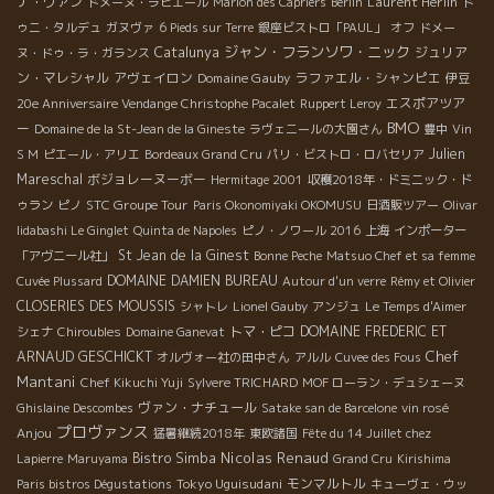
ナ・ヴァン
Laurent Herlin
ドメーヌ・ラピエール
Marion des Capriers
Berlin
ド
ゥニ・タルデュ
ガヌヴァ
6 Pieds sur Terre
銀座ビストロ「PAUL」
オフ
ドメー
ジャン・フランソワ・ニック
Catalunya
ジュリア
ヌ・ドゥ・ラ・ガランス
ン・マレシャル
アヴェイロン
Domaine Gauby
ラファエル・シャンピエ
伊豆
エスポアツア
20e Anniversaire Vendange Christophe Pacalet
Ruppert Leroy
BMO
ー
Domaine de la St-Jean de la Gineste
ラヴェニールの大園さん
豊中
Vin
Julien
S M
ピエール・アリエ
Bordeaux Grand Cru
パリ・ビストロ・ロバセリア
Mareschal
ボジョレーヌーボー
Hermitage 2001
収穫2018年・ドミニック・ド
STC Groupe Tour
ゥラン
ピノ
Paris Okonomiyaki OKOMUSU
日酒販ツアー
Olivar
Iidabashi Le Ginglet
Quinta de Napoles
ピノ・ノワール 2016
上海
インポーター
St Jean de la Ginest
「アヴニール社」
Bonne Peche
Matsuo Chef et sa femme
DOMAINE DAMIEN BUREAU
Cuvée Plussard
Autour d'un verre
Rémy et Olivier
CLOSERIES DES MOUSSIS
シャトレ
Lionel Gauby
アンジュ
Le Temps d'Aimer
トマ・ピコ
DOMAINE FREDERIC ET
シェナ
Chiroubles
Domaine Ganevat
Chef
ARNAUD GESCHICKT
オルヴォー社の田中さん
アルル
Cuvee des Fous
Mantani
Chef Kikuchi Yuji
Sylvere TRICHARD
MOF ローラン・デュシェーヌ
ヴァン・ナチュール
Ghislaine Descombes
Satake san de Barcelone
vin rosé
プロヴァンス
Anjou
猛暑継続2018年
東欧諸国
Fête du 14 Juillet chez
Nicolas Renaud
Bistro Simba
Lapierre
Maruyama
Grand Cru
Kirishima
Tokyo Uguisudani
モンマルトル
Paris bistros Dégustations
キューヴェ・ウッ