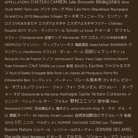
Beaujolais
Julie Brosselin
CHÂTEAU CAMBON
APPELLATIONS
Wine
Mas Lau
Bourgogne
Style WINO
Tanii-san
グシテ
9カーヴ
Paris République
Grand Cru
セーヌ河
2018 Beaujolais Villages
ヴィニョーブル・エリアン・ダ・
ロス
ESPOAかまたや
エスポアよろずや
エスポアよろずやつツアー
Château
ドメーヌ・ラフォレ
Sylvain
Poupille 2015
サント・ヴィクトワール
Le Soula
カナコさん
ラストー
Chateaubriand
武道オンズ
Marmande
パリのお好み焼き
OKOMUSU
ワインバー・ヴィノヴェリータス
萬屋酒店
Importateur BARBARA
グ
石田シェフ
ランクリュ
chardonnay
ビストロ・ポール・ベール
レイモン
La
シノン
Revue du Vin de France
restaurant Yaoyu
Vieux Sage
Hoshino Resort
Chef Ishida
Eastline
ジャジャキスタ
Toda President
La Louce
桜見
石川さん
ン
Nuit d'Ooedo
Echappée Belle Rose
Les Vignes de Mongueux
Pierre fils
リレール見本市
ピエー
d'Alexandre Bain
シークレット・パーティー
ヨシキさん
ラモンさん
ル・オヴェルノワ
ボジョレー ・ヌーヴ
シャトー・ジャン・フォー
Corbieres
ォー
montagne Sainte Victoire
オゼ
Domaine de la Rectorie
ド
野村ユニソン
地中海
オー・フォルト
ミニック・べリュアール
Marc
Penavayre
COMIC
渋谷康弘さん
藤木さん
wine naturel shop
ラ・カサ・デル・ぺ
質販スーパー
自然派試飲会ビオジョレーヌ
ロ
40 Maltby Street London
桜島
STC
Taiwan
2016
ニコラ・ベルタン
A L’HOMME SAUVAGE
OZONO san
Buvons Nature
DOMAINE DES AMIEL
シルベール・トリシャールのヌーヴォー
ドメーヌ・マルセル・リショー
Marseille
レ・マウ
Nuit Bordeaux
シャルド