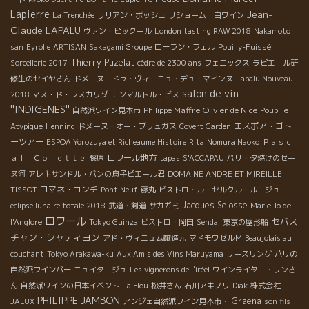
Lapierre
Jean-
La Trenchée
リリアン・ボッシュ
リショーム 白ワイン
Claude LAPALU
ヴァン・ピックール
London tasting RAW 2018
Nakamoto
san
Eyrolle
ARTISAN
Sakagami Groupe
ローラン・フェル
Pouilly-Fuissé
Thierry Puzelat
Sorcellerie 2017
cèdre de 2300 ans
フェニックス
ラピエール研
修生のセイヤさん
ドメーヌ・ドゥ・ヴィーニュ・デュ・マインヌ
Lapalu Nouveau
salon de vin
2018
マス・ド・レスカリダ
モンマルトル・ビス
''INDIGENES''
Philippe Maffre
Olivier de Nice
自然派ワイン見本市
Poupille
エスポア・ゴト
Atypique
Henning
ドメーヌ・オー・ブリュガス
Covert Garden
ーツアー
ESPOA Yorozuya et Richeaume Histoire
Rita
Nomura Naoko
Ｐａｓｃ
ロワール地方
ａｌ Ｃｏｌｅｔｔｅ
藤原
tapas
S'ACCAPAU
パリ・夕焼けのセー
ヌ河
アレキサンドル・バンの息子ピエール君
DOMAINE ANDRE ET MIREILLE
ロマネ・コンチ
TISSOT
Pont Neuf
藤丸
ビストロ・ル・セルクル・ルージュ
Jacques Selosse
eclipse lunaire totale 2018
武道・剣道
サカガミ
Marie-lo de
ロワール
セバス
l'Anglore
Tokyo Guinza
ビストロ・岡田
Sendai
東京の屋形船
チャン・シャティヨン
アド・ヴィニュム醸造元
マドモワゼルＭ
Beaujolais au
couchant
Tokyo Arakawa-ku
Aux Amis des Vins Maruyama
リースリング
パリの
自然派ワインバー
ニュイタージュ
Les vignerons de l'iréel
ワインライター・リンさ
ん
自然派ワインの日本イベント
La Flou
松井さん
石川アキノリ
Diak
株式会社
PHILIPPE JAMBON
Graena
JALUX
アンジェ自然派ワイン見本市・
son fils