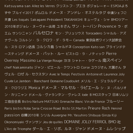
Katsuyama san
Allez les Verres
クリストフ・プエヨ
ボジョレーォー
ESPOAよろ
ドメーヌ・アンドレ・オステルタグ
ずや
ブルイイ2017
ポムロル
中湊シェフご
Sakagami Président TAKAHASHI
夫妻
Les toqués
キューヴェ・シャ
BMOツアー
Provence
ユキさん
サン・トーバン
2018年ボジョレ・ヌーヴォー出荷
ラ・ボ
バルセロナ
エム
サンシニャン
モン・ブリュリウス
Torocadero
シャルル・アズ
ナヴール
コルトン・
ラ・クロワ・デ・ラモー
Canada
東京自然ワイン大試飲会
コルシカ島
ル・スラ
ロマン店長
シャルドネ
Conception Kato san
ブラインドテ
ドメーヌ・パット・ルー
Pierre
ースティング
ビストロ・ラ・ノティック
Massimo
南スペイン
Overnoy
ヨヨ
La Vierge Rouge
シャトー・ラゲール
chef Nakaminato
ジャン・ピエール・クワントロ
Corse
ユウジさん
大園さん
タ
Festivin
ヴェル・ロゼ
ル・セクスタン
Avec le Temps
Antoine et Laurence Joly
Cuvée Le Jambon・Blanchard
Domaine Coudoulet
メリル・エ・ジェラルディン
ドメーヌ・マルセル・ラピエール
Monica
ヌ・クロワジエ
シ・ヌ・パルリオ
ン・カリニャン
ドメール・ヴァランタン・ヴァレス
Iode
ＢＭОスタッフ
日本ソムリ
フルーリー
エ協会会長
Bistro Nature MATSUKI
Grenache Blanc
Vin de France
Prieure Roch
Paris bistro Roba Seria
Crosse Road
Bisto St.Martin
Henind
passion
収穫2018年
シリル
Auvergne
Mr. Yasuhiro Shibuya
Ginza Kiji
DOMAINE JOLLY FERRIOL
BMO 社
Okonomiyaki
ヴァンサン
Jeu de quilles
ドメーヌ・ムレシップ
ダール・エ・リボ、ルネ・ジャン
L'Arc de Triomphe