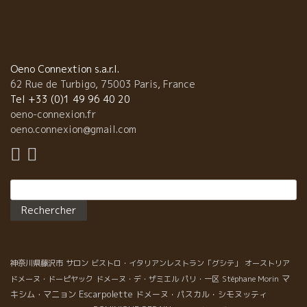
採算を合わせる質販小売店（Epicerie fine）が存在する。 BMO社
の山田恭路さんが組織するSTCグループがある。 良質な食品を買
いにくる普通の人に、自然派ワインを普通のワインとして販売し
ているお店が日本中にある。 今日は東京、京王線の南大沢にある
サカガミグループの良質食品を販売する店Grand Repasグラン・
Oeno Connextion s.a.r.l.
ルパ店にやって来た。 お店のウィンドウにクリスト・パカレ
62 Rue de Turbigo, 75003 Paris, France
の写真が一杯貼られていた。クリスト来店の告知看板も。クリス
Tel +33 (0)1 49 96 40 20
トフもビックリ。 店長さんの荻野さんと店内見学。高品質な
oeno-connexion.fr
食品、生鮮の新鮮さに、元料理人のクリストフは驚き。 フランス
oeno.connexion@gmail.com
では考えられない食品の鮮度とプレゼンテーションに驚きのクリ
ストフ。流石のサカガミ。 BMOの山田恭路さんの指導を早くから
取り入れているサカガミグループ。 お酒売り場で私もビ
Rechercher :
ックリ。何と寺田本家の自然派日本酒がずらり揃っている。 醍醐
のしずくがあるに感激。私も一本買ってしまった。本当は沢山買
ってフランスに持って帰りたい日本酒。 荻野さんの自慢顔。もう
何回も訪問しているとのこと。流石のサカガミ！
私の個人的な驚き。 静岡の出身の私はやはり
お茶に興味がある。 何と私の中学の同級生である小柳君の会社の
神奈川県藤沢市
サロン
ビストロ・イタリアンレストラン「グシテ」
オーストリア
お茶を発見。 中学時代、私は剣道部の部長、小柳君は副部長で剣
マ
ドメーヌ・ドーピヤック
ドメーヌ・デ・ザミエル
パリ・一区
Stéphane Morin
を一緒に交えた仲間だった。 嬉しいかぎり。 醤油やお酢だけでも
Escarpolette
キシム・マニョン
ドメーヌ・パスカル・シモヌッティ