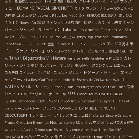
アレキサンドル・バン
ニコラ・レオ
サンフ
ョン・加藤さん
居酒屋・風ら坊
DOMAINE PASCAL SIMONUTTI
ォニー
カナダ
ヴァン・ナチュールのビストロ
コスミック
の歴史
Laurent FELL
Les Maoù
シャ
料理人の高太郎さん
ミレジム
旅行
シャン
２０１７
Nouvel An 2018
シャンゼリゼ通り
炭焼・しのり・中山夫妻
Catalogne
パーン・ジャック・ラセーニュ
Les Armières
ニュイ・サン・ジョ
Guillaume
ルジュ・プルミエクリュ
中村さん
Tokyo Degustations Séminaires
アルザス見本市
Kanazawa
ラ・トランシェ
土佐
Le Tagine
レ・フラー・ルージュ
「レ・ヴァン・リベレ」
リン・ユーセン
2017年 ビュルアゼロ
彫刻家の山下さ
Taiwan Dégustation Vin Nature
カト
ん
Paris Belleville
Angleterre
神田祭り
リーヌ・ジャンボン
オルヴォー、オリゾン
ボルドー・グランクリュ
ピエール
ト
ドメーヌ・ド・ラ・セネシ
ロカデロ
ワインカーヴ・パピーユ
ビュイソナント
ャリエール
Valentin
La Rose Qui Touche
histoire de Bistros de Vin Nature
VALLES
ジュル・ショーヴェ
Yoshiki san
Les Murgers des Dents de Chien
宗像
パリ
シェフ
2018年ビュヴォン・ナチュール
France Tours
FRANCE FINAL
Kyushu
Vendanges 2020
フレンチバーベキュー
Coteaux du Layon
Huitres et
blanc
マール
シャトー・ブリアン
DOMAINE STEPHANIE ET VINCENT
ティエリー・フォレスチエ
DEBOUTBERTIN
リュロン
stands
Encore Canicule
ナルボンヌ
La Méditerranée
福岡
France
Christian Binner
ソムリエの日野さ
ん
リオン
L'Avenir Ozono san
Bistrot VIvienne
Alpes-Maritimes
Société
マルク・ぺノ
ペルピニャン
SAKAGAMI
Cuvee Printemps
ジャン・ドミニッ