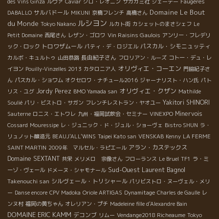
des Vins Ginza
ルヴァ
Caviar
クロ・レオニン
サカガミ社
ジェーテー
Faugères
Domaine Le Bout
サルバドール
DABALLO
MIKUNI
京橋フレンチ
高橋さん
ルシヨン
du Monde
Tokyo Nakano
ルカト街
カシェットのまさシェフ
Le
Vin Raisins Gaulois
Petit Domaine
西尾さん
レザン・ゴロワ
アンリー・フレデリ
トロワザムール
パスカル・シモニュッティ
ック・ロック
パティ・デ・ロジエル
長由紀子さん
カルボ・キュルトゥ
山田恭路
フロリアン・ルーズ
コトー・デュ・レ
オリヴィエ・コーエン
イヨン
Pouilly-Vinzelles 2013
カタロニア人
門脇紀子さ
ん
パスカル・ショワム
オクセロワ・ナチュール2016
ジャーナリスト・ハン氏
パト
オリヴィエ・クザン
Jordy Perez
リス・ユグ
BMO Yamada san
Mathilde
Yakitori SHINORI
Soulié
パリ・ビストロ・サガン
フレンチレストラン・ヤオユー
Minervois
Sauterne
ロニス・エトワレ
九州・福岡試飲会・セミナー
VINEXPO
Cossard
Mouressipe
レ・ジュニック・ド・ジュル・ショーヴェ
Bistro SHUN
ラ・
リュノット醸造元
BEAUJ'ALL'WINS
Taipei Kato san
VENSKAB
Kenny
LA FERME
アラン・カステックス
SAINT MARTIN
2009年 マルセル・ラピエール
Domaine SEXTANT
共栄
メリメロ 宗像さん
フローランス
Le Bruel
TF1
ラ・ミ
Sud-Ouest
Laurent Bagnol
ーゾ・ヴェール
ドメーヌ・シャモナール
Takenouchi san
シルヴェール・トリシャール
パリビストロ・ヌーヴェル・メリ
ー
Danse encore
CPV Madoka
Oriole ARTIGAS
Dynamitage
Charles de Gaulle
レ
ンヌ村
福岡の黄ちゃん
オレリアン・プチ
Madeleine fille d'Alexandre Bain
DOMAINE ERIC KAMM
デコンブ
リムー
Vendange2018 Richeaume
Tokyo