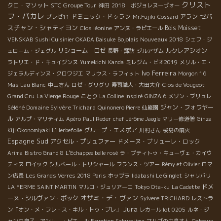
クリスト
クロ・マソット
STC Groupe Tour
神田
2018 ボジョレヌーヴォー
フ・パカレ
セバ
ドミニック・ドゥラン
アラン
ブレゼ11
Mr.Fujiki
Cossard
スチャン・シャティヨン
Bois Moisset
Clos léonine
アンヌ・ラピエール
Bojolais Nouveaux 2018
VENSKAB
Sushi Cuisinier OKADA Daisuke
シェフ・ジ
リショーム ロゼ
ルクレアシオン
ェローム・ジェグル
長野・諏訪
ジルアザム
ラトリエ・ド・キュイジンヌ
Yumekichi Kanda
ミレジム・ビオ2019
メリル・エ・
Ivo Ferreira
ジェラルディンヌ・クロワジエ
マリウス・ラフィット
Morgon 16
Mas Lau Blanc
中山さん
ロゼ・グリグリ
寿司職人・大田大介
Clos de Vougeot
Grand Cru
La Vierge Rouge
ことり
La Colline Inspiré
GINZA 6
メゾン・ブリュレ
Séléné Domaine Sylvère Trichard
ジャン・フォワヤー
Quinonero Pierre
仙巌園
ル
アルプ・マリティム
Apéro
Paul Reder
chef Jérôme Jaegle
マリー修道僧
Ginza
グループ・エスポア
Kiji Okonomiyaki
L'Herbefolle
川村さん
桜島の噴火
Espagne Sud
アクセル・プリュファー
ドメーヌ・プリューレ・ロック
Arima
Bistro Grand 8
L'Echappee belle rosé
ラ・プティトゥ・キューヴェ・カイウ
ティヌ
ロイック
シルベール・トリシャール
フランス・ツアー
Rémy et Olivier
ロマ
ン店長
Les Grands Verres 2018 Paris
ホップラ
Iidabashi Le Ginglet
シャリバリ
ドメ
LA FERME SAINT MARTIN
マルコ・ジュリアーニ
Tokyo Ota-ku
La Cadette
オザミ・デ・ヴァン
ーヌ・シルヴァン・ボック
Sylvere TRICHARD
レストラ
Jura
ン「オン・メ・フレ・ス・キル・トゥ・プレ」
レカール lot 0205
ルネ・ジ