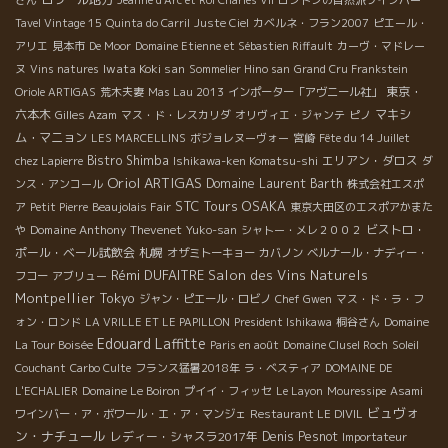
さん
Jeanne d'Arc et Roi Charles VII
ロンドンの自然派ワインバー
Tavel Vintage 15
Quinta do Carril
Juste Ciel
カベルネ・フラン2007
ピエール・
アリエ
見本市
De Moor
Domaine Etienne et Sébastien Riffault
カーヴ・マドレー
Iwata Koki san
ヌ
Vins natures
Sommelier Hino san
Grand Cru Frankstein
東京・
Oriole ARTIGAS
荒木夫妻
Mas Lau 2013
インポーター「アヴニール社」
六本木
マキシ
Gilles Azam
マス・ド・レスカリダ
オリヴィエ・ジャンテ
ピノ
ム・マニョン
LES MARCELLINS
ボジョレヌーヴォー
宮崎
Fête du 14 Juillet
Bistro Shimba
エリアン・ダロス
chez Lapierre
Ishikawa-ken Komatsu-shi
ダ
Oriol ARTIGAS
Domaine Laurent Barth
ンス・アンコール
株式会社エスポ
STC Tours
OSAKA
ア
Petit Pierre
Beaujolais Fair
東京大田区のエスポアかまた
Domaine Anthony Thevenet
ビストロ・
や
Yuko-san
シャトー・メレ２００２
ポール・ベール試飲会
札幌
オザミトーキョー
カバノン
ベルナール・ナディー・
Rémi DUFAITRE
Salon des Vins Naturels
フコー
アブリュー
Montpellier
Tokyo
ジャン・ピエール・ロビノ
Chef Gwen
マス・ド・ラ・フ
ォン・ロンド
LA VRILLE ET LE PAPILLON
President Ishikawa
桐谷さん
Domaine
Edouard Laffitte
La Tour Boisée
Paris en août
Domaine Clusel Roch
Soleil
Couchant
Carbo Culte
フランス猛暑2018年
ラ・ベスティア
DOMAINE DE
L'ECHALIER
Domaine Le Boiron
プイイ・フィッセ
Le Layon
Mouressipe
Asami
ビュヴォ
ワインバー・ア・ボワール・エ・ア・マンジェ
Restaurant LE DIVIL
ン・ナチュール
レディー・シャスラ2017年
Denis Pesnot
Importateur