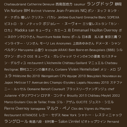
ラングドック
西南部地方
静岡
Chateaubriand
Catherine Deneuve
saumur
Vin Nature BIM
Jean-Francois NIQ
Bistrot VIvienne
ポン・ヌッフ
キンタ・
ド・ナポル
嬉しい
クリスト・パカレ
Jérôme Guichard
Grenache Blanc
SOPEXA
ボジョレー ・ヌーヴォー
ビストロ・ラ・ノティック
三ツ星レストラン「カン・
Madoka san
Emmanuel Houillon Overnoy
ロカ」
キューヴェ・カミーユ
月
ボ
ーヌのケンタロウさん
Pourriture Noble
Reino
ポール
日本酒 五人娘
東京三鷹
ワ
インライター・リンさん
モーリ
Les Anonymes
上田あゆみさん
ドメーヌ・シャン
Bien Boire en Beaujolais (BBB)
ベルタン
Maruyama
山登り
le couple ARAKI
シル
ヴァン・ボック
OSE
キューヴェ・ガレジャッド
ワインの4つの要素
セバスチャ
ン・デルヴィユ
restaurent L'Alchemille
Château Gaillard
マニュエル
Chateau
ジ
Vivien Hemelsdael
Restignac
野村ユニソンの藤木さん
Corbiere
メリ・メロ
ュラ
Millésime Bio 2018
Waingakuen
CPV équipe
2018 Beaujolais Nouveaux au
Japon
Metisse 17
Avenue des Champs-Elysées
Lapalu Nouveau 2018
ステファ
ニー・ルッセル
Domaine Benoit Courault
ブラッスリーヴァンダンジュ
chef
Julianne
イタリアワイン
ロマネ・コンティ
Brouilly 2013
Château Meylet 2002
Marco Giuliani
Clos de Taillac
Frida
ジル・アザム
GUCITE
ジュスト・シエル
マルク・ぺノ
Pierre Overnoy
kanagawa
Clos des Vignes du Maynes
New York
シャトー・レスティニャック
Restaurant KITANOSE
レミー・セデス
ラングロール
Salon L'irréel
剣道八段・好村兼一
ビオトップワイン
Pernand