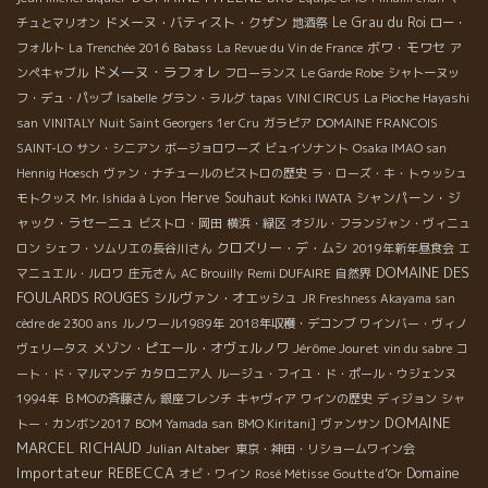
ドメーヌ・バティスト・クザン
Le Grau du Roi
チュとマリオン
地酒祭
ロー・
ボワ・モワセ
フォルト
La Trenchée 2016
Babass
La Revue du Vin de France
ア
ドメーヌ・ラフォレ
ンペキャブル
フローランス
Le Garde Robe
シャトーヌッ
フ・デュ・パップ
Isabelle
グラン・ラルグ
tapas
VINI CIRCUS
La Pioche Hayashi
san
VINITALY
Nuit Saint Georgers 1er Cru
ガラピア
DOMAINE FRANCOIS
SAINT-LO
サン・シニアン
ボージョロワーズ
ビュイソナント
Osaka IMAO san
Hennig Hoesch
ヴァン・ナチュールのビストロの歴史
ラ・ローズ・キ・トゥッシュ
Herve Souhaut
シャンパーン・ジ
モトクッス
Mr. Ishida à Lyon
Kohki IWATA
ャック・ラセーニュ
ビストロ・岡田
横浜・緑区
オジル・フランジャン・ヴィニュ
クロズリー・デ・ムシ
ロン
シェフ・ソムリエの長谷川さん
2019年新年昼食会
エ
DOMAINE DES
Remi DUFAIRE
マニュエル・ルロワ
庄元さん
AC Brouilly
自然界
FOULARDS ROUGES
シルヴァン・オエッシュ
JR Freshness Akayama san
cèdre de 2300 ans
ルノワール1989年
2018年収穫・デコンブ
ワインバー・ヴィノ
メゾン・ピエール・オヴェルノワ
Jérôme Jouret
ヴェリータス
vin du sabre
コ
ート・ド・マルマンデ
カタロニア人
ルージュ・フイユ・ド・ポール・ウジェンヌ
1994年
ＢＭОの斉藤さん
銀座フレンチ
キャヴィア
ワインの歴史
ディジョン
シャ
DOMAINE
トー・カンボン2017
BOM Yamada san
BMO Kiritani]
ヴァンサン
MARCEL RICHAUD
Julian Altaber
東京・神田・リショームワイン会
Importateur REBECCA
Domaine
オビ・ワイン
Rosé Métisse
Goutte d’Or