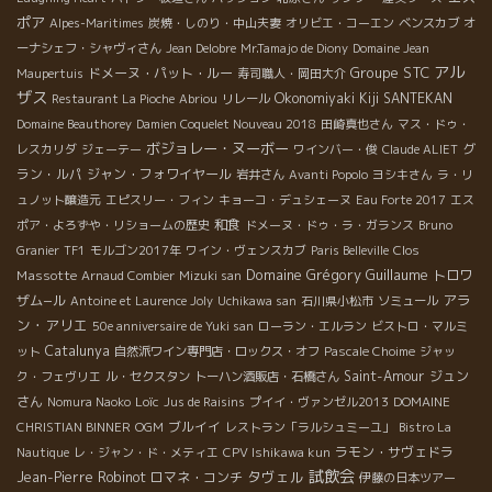
ポア
Alpes-Maritimes
炭焼・しのり・中山夫妻
オリビエ・コーエン
ベンスカブ
オ
ーナシェフ・シャヴィさん
Jean Delobre
Mr.Tamajo de Diony
Domaine Jean
アル
Groupe STC
ドメーヌ・パット・ルー
Maupertuis
寿司職人・岡田大介
ザス
Okonomiyaki Kiji SANTEKAN
Restaurant La Pioche
Abriou
リレール
Domaine Beauthorey
Damien Coquelet Nouveau 2018
田崎真也さん
マス・ドゥ・
ボジョレー・ヌーボー
グ
レスカリダ
ジェーテー
ワインバー・俊
Claude ALIET
ラン・ルパ
ジャン・フォワイヤール
岩井さん
Avanti Popolo
ヨシキさん
ラ・リ
ュノット醸造元
エピスリー・フィン
キョーコ・デュシェーヌ
Eau Forte 2017
エス
和食
ポア・よろずや・リショームの歴史
ドメーヌ・ドゥ・ラ・ガランス
Bruno
Clos
Granier
TF1
モルゴン2017年
ワイン・ヴェンスカブ
Paris Belleville
Domaine Grégory Guillaume
Massotte
トロワ
Arnaud Combier
Mizuki san
アラ
ザム−ル
Antoine et Laurence Joly
Uchikawa san
石川県小松市
ソミュール
ン・アリエ
50e anniversaire de Yuki san
ローラン・エルラン
ビストロ・マルミ
Catalunya
ット
自然派ワイン専門店・ロックス・オフ
Pascale Choime
ジャッ
Saint-Amour
ジュン
ク・フェヴリエ
ル・セクスタン
トーハン酒販店・石橋さん
さん
Loïc
Nomura Naoko
Jus de Raisins
プイイ・ヴァンゼル2013
DOMAINE
ブルイイ
CHRISTIAN BINNER
OGM
レストラン「ラルシュミーユ」
Bistro La
ラモン・サヴェドラ
Nautique
レ・ジャン・ド・メティエ
CPV Ishikawa kun
試飲会
タヴェル
Jean-Pierre Robinot
ロマネ・コンチ
伊藤の日本ツアー