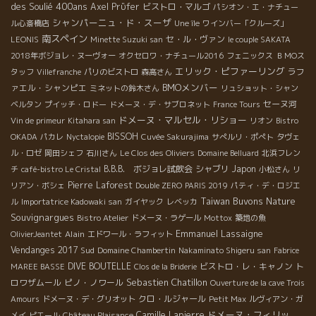
des Soulié 400ans
Axel Prϋfer
ビストロ・マルゴ
パシオン・エ・ナチュー
シャンパーニュ・ド・スーザ
ル心斎橋店
Une île
ワインバー「クルーズ」
南スペイン
セ・ル・ヴァン
LEONIS
Minette Suzuki san
le couple SAKATA
2018年ボジョレ・ヌーヴォー
オクセロワ・ナチュール2016
フェニックス
ＢＭОス
エリック・ピファーリング
ラフ
タッフ
Villefranche
パリのビストロ
森高さん
BMOメンバー
ァエル・シャンピエ
ミネットの鈴木さん
リュショット・シャン
セーヌ河
ベルタン
プイッチ・ロドー
ドメーヌ・デ・サブロネット
France Tours
ドメーヌ・マルセル・リショー
Vin de primeur
Kitahara san
リオン
Bistro
BISSOH
OKADA
パカレ
Nyctalopie
Cuvée Sakurajima
サぺルリ・ポぺト
タヴェ
ル・ロゼ
岡田シェフ
石川さん
Le Clos des Oliviers
Domaine Belluard
北浜フレン
B.B.B. ボジョレ試飲会
シャブリ
Japon
チ
café-bistro Le Cristal
小松さん
リ
Pierre Laforest
リアン・ボシェ
Double ZERO
PARIS 2019
パティ・デ・ロジエ
Taiwan Buvons Nature
ル
Importatrice Kadowaki san
ガイヤック
レベッカ
Souvignargues
Bistro Atelier
ドメーヌ・ラゲール
Mottox
築地の魚
Emmanuel Lassaigne
Alain
OlivierJeantet
エドワール・ラフィット
Vendanges 2017
Sud
Domaine Chambertin
Nakaminato Shigeru san
Fabrice
DIVE BOUTELLE
ビストロ・レ・キャノン
ト
MAREE BASSE
Clos de la Briderie
Sebastien Chatillon
ロワザムール
ピノ・ノワール
Ouverture de la cave Trois
クロ・ルジャール
Amours
ドメーヌ・デ・グリオット
Petit Max
ルヴィアン・ガ
ドメーヌ・フィリッ
Camille Lapierre
メイ
ピエール
Château Plaisance