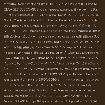
DOMAINE
エ
TERRA MADRE
CEDRIC GARREAU
Hirofumi SHOJI さんご夫妻
GEORGES DESCOMBES
Pupillin
Georges Lemarié
ロゼ・ランディ
オザミ・
デ・ヴァン20周年記念
ル・スラ
Le Chameau Ivre
カトリーヌ・ブルトン
侘び寂び
ラ・ペリエール
Kurumé Wine School
Mas de l'Escarida
シャトー・シュヴァル・
ドメーヌ・ル・
ブラン
Romain Chapuis
水口シェフ
シャトー・ジャン・フォー
ブ・デュ・モンド
Domaine Olivier Cousin
伊藤與志男
SLOW FOOD
東京の
スヴ
夜景
ビストロ・ビュヴァール
La Noue Blanchard
Cuvée OSE
収穫時期2018
ィニャルグ
東京ワインビストロ「葡呑」
料理人ユウジさん
バルセロナ・ワインエ
ージェントの佐竹裕子さん
France Canicule 2018
Katsuyama Shinsaku san
Julien Altaber
Sakurajima
Histoire du vin francais
諏訪
La Cave Apicole
M.
domaine de l'anglore
酒美土場
Bispalie
Shinjuku
ジロンナ三ツ星レストラン
スペイン
カ
ラ・ピオッシュ
「カン・ロカ」
キューヴェ・ブー
Bistro SHUN
タルーニャ
ボジョレワイン全体の大試飲会サロン
若林ご夫妻
Les Beaux Macs
サ
Trois Amours
ンタン
L'écart lot 1117
マテウス
Guy et Thomas Jullien
chef
ESPOA GOTO
Youji Suzuki
パリ・シャトレ
オー・ドゥ・スッシュ社
グルナッシ
ュ・ブラン
Sudiste
ドメーヌ・プリューレ・サン・クリストフ
Journaliste
Okinawa
Domaine Richaume
Mr.Hans
Vendanges 2016
L'écart lot 1016
オリヴィエ・コーエン
Kyoko Duchaîne
Ebisu
大阪 大近社の木村さん
montagne
Sumiyaki SHINORI le couple Nakayama
vin Venskab
Philippe Alliet