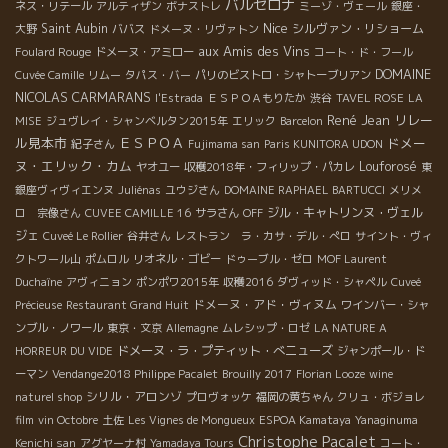
バルセロナ
ネス・リテール
アルティザン
ボナストレ
ミーゾ・ヴェール
銀座・
Nice
Saint Aubin
シルヴァン・リショーム
大野
ババス
ドメーヌ・リヴァトン
aux Amis des Vins
Foulard Rouge
ドメーヌ・アミロー
コート・ド・フール
DOMAINE
Cuvée Camille
リムー
タパス・バー
パリのビストロ・シャトーブリアン
NICOLAS CARMARANS
l'Estrada
ＥＳＰＯＡもりたか
渋谷
TAVEL ROSE
LA
René Jean
リレー
MISE
ジュヴレイ・シャンベルタン2015年
エリック
Barcelon
ル見本市
ＥＳＰＯＡ
ドメー
紀子さん
Fujimama san
Paris KUNITORA UDON
ヌ・エリック・カム
Louforosé
ヤオユー
収穫2018年・フィリップ・パカレ
東
銀座ヴィヴィエンヌ
Juliénas
ユウジさん
DOMAINE RAPHAEL BARTUCCI
メリメ
ジル・キャトリンヌ・ヴェル
ロ 宗像さん
CUVEE CAMILLE 16
サラさん
OFF
ジェ
Cuveé Le Rollier
谷井さん
レストラン ラ・カサ・デル・ぺロ
サイント・ヴィ
クトワール山
ポムロル
リオネル・ゴビー
ドゥーブル・ゼロ
MOF Laurent
Duchaîne
アヴィニョン
ポンポワ2015年
収穫2016
ダヴィッド・シャペル
Cuveé
ドメーヌ・アド・ヴィヌム
Précieuse
Restaurant Grand Huit
ワインバー・シャ
ンブル・ノワール
東京・文京
Allemagne
ムレシップ・ロゼ
LA NATURE A
ドメーヌ・ラ・プティット・べニューズ
HORREUR DU VIDE
ジャンポール・ド
ーマン
Vendange2018 Philippe Pacalet
Brouilly 2017
Florian Looze
wine
シリル・アロンゾ
naturel shop
プロヴォッケ
福岡の黄ちゃん
クリュ・ボジョレ
film
vin Octobre
土佐
Les Vignes de Mongueux
ESPOA Kamataya
Yanaginuma
Christophe Pacalet
Kenichi san
アグヤーナ村
Yamadaya Tours
コート・