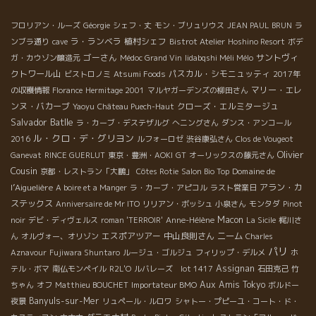
フロリアン・ルーズ
Géorgie
シェフ・丈
モン・ブリュリウス
JEAN PAUL BRUN
ラ
ラ・ランベラ
植村シェフ
ンブラ通り
cave
Bistrot Atelier
Hoshino Resort
ボデ
ゴーさん
サントヴィ
ガ・カウゾン醸造元
Médoc Grand Vin
Iidabqshi Méli Mélo
クトワール山
パスカル・シモニュッティ
ビストロノミ
Atsumi Foods
2017年
マリー・エレ
の収穫情報
Florance
Hermitage 2001
マルヤガーデンズの柳田さん
ンヌ・バカーブ
クローズ・エルミタージュ
Yaoyu
Château Puech-Haut
Salvador Batlle
ラ・カーブ・デステザルグ
へニングさん
ダンス・アンコール
ル・クロ・デ・グリヨン
2016
ルフォーロゼ
渋谷康弘さん
Clos de Vougeot
Olivier
Ganevat
RINCE GUERLUT
東京・豊洲・AOKI
GT
オーリックスの藤元さん
Cousin
Domaine de
京都・レストラン「大鵬」
Côtes Rotie
Salon Bio Top
l’Aiguelière
アラン・カ
A boire et a Manger
ラ・カーブ・アピコル
ラスト営業日
ステックス
Anniversaire de Mr ITO
リリアン・ボッシュ
小泉さん
モンタダ
Pinot
Macon
noir
デビ・ディヴェルス
roman 'TERROIR'
Anne-Hélène
La Sicile
梶川さ
エスポアツアー
中山良則さん
ニーム
ん
オルヴォー、オリゾン
Charles
パリ
Aznavour
Fujiwara Shuntaro
ルージュ・ゴルジュ
フィリップ・デルメ
ホ
Assignan
テル・ボマ
南仏モンペイル
R2L'O
ルバレーズ lot 1417
石田克己
竹
Aux Amis Tokyo
ちゃん
オフ
Matthieu BOUCHET
Importateur BMO
ボルドー
Banyuls-sur-Mer
夜景
リュペール・ルロワ
シャトー・プピーユ・コート・ド・