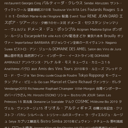
パルティーダ・クレウス
restaurent Georges Cinq
Sendai
Abruzzes
サント・
Ｓａ
Les Foulards Rouges
ヴィクトワール
猛暑継続2018年
Toulouse
Vin RITA
ｉｎｔ-Emilion
RENE JEAN DARD
エ
桜島
Marie-lo de l'Anglore
Event Tour
スポア・ツアー
ドメーヌ・セクスタン
パリ・夕焼けのセーヌ河
ジャンマリ
ドメーヌ・デュ・ポッシブル
ー・ヴェルジェ
Acignan
Madona Eglise
ポンポ
Escarpolette
CPV菊池まどか
Brouilly
ン・ルージュ
ville Asti
東京六本木
オリ
ヴァー
Importateur BARBARA
ボジョレワイン全体の一大イヴェント
Nagano
DOMAINE DES AMIEL
Suwa
ビストロ・アン・ジュール
Salon des Vins de Jura
勝山晋作死去
自然派ワイン・インポーター・イーストライン社
DOMAINE
ルネ・モス
AMIRAULT
アントワンヌ・アレナ
キューヴェ・カミーユ１６
aux Amis des Vins Tours
Anathème
パヴロ
2018年ラ・ルミーズ
フレッド
ク
Tokyo Roppongi
ロ・ド・ヴージョ
Yan Drieu
cuvée Coup de Foudre
モーヴェー
Go san
Marcel et Claire Richaud
タン
プティ・ピエール
ヴァンサン・ガレタ
Raphael Champier
Vendange2018 Richeaume
Villié-Morgon
台湾インポーター
のバーバラさん
Mr. Hiroshi OSONO
リショー
Bistro UN JOUR
Salon
Les
COSMIC
Prémices 16
宮古島
Domaine Le Scarabée
マルク
Millésime Bio 2019
タ
オリオル・アルティギャス
ヴェル・ヴァンタージュ15
収穫20年記念・クリ
ストフ・パカレ
シルベール・トリシャールのヌーヴォー
ラ・ヴィエルジュ・ルージ
Bistro Simba
ュ
Seiya
カプリエ醸造元
2018年ビュヴォン・ナチュール
野村高城
ロワール地方