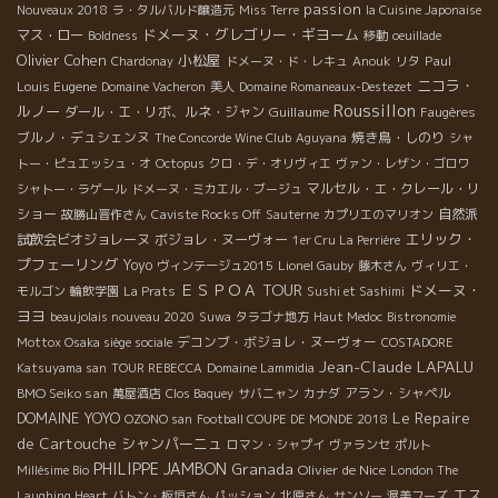
passion
Nouveaux 2018
ラ・タルバルド醸造元
Miss Terre
la Cuisine Japonaise
ドメーヌ・グレゴリー・ギヨーム
マス・ロー
Boldness
移動
oeuillade
Olivier Cohen
小松屋
Paul
Chardonay
ドメーヌ・ド・レキュ
Anouk
リタ
ニコラ・
Louis Eugene
Domaine Vacheron
美人
Domaine Romaneaux-Destezet
Roussillon
ルノー
ダール・エ・リボ、ルネ・ジャン
Guillaume
Faugères
ブルノ・デュシェンヌ
焼き鳥・しのり
The Concorde Wine Club
Aguyana
シャ
トー・ピュエッシュ・オ
Octopus
クロ・デ・オリヴィエ
ヴァン・レザン・ゴロワ
マルセル・エ・クレール・リ
シャトー・ラゲール
ドメーヌ・ミカエル・ブージュ
ショー
自然派
故勝山晋作さん
Caviste Rocks Off
Sauterne
カプリエのマリオン
エリック・
試飲会ビオジョレーヌ
ボジョレ・ヌーヴォー
1er Cru La Perrière
プフェーリング
Yoyo
ヴィンテージュ2015
Lionel Gauby
藤木さん
ヴィリエ・
ＥＳＰＯＡ TOUR
ドメーヌ・
モルゴン
輪飲学園
La Prats
Sushi et Sashimi
ヨヨ
beaujolais nouveau 2020
Suwa
タラゴナ地方
Haut Medoc
Bistronomie
デコンブ・ボジョレ・ヌーヴォー
Mottox Osaka siège sociale
COSTADORE
Jean-Claude LAPALU
Katsuyama san
TOUR REBECCA
Domaine Lammidia
BMO Seiko san
アラン・シャペル
萬屋酒店
Clos Baquey
サバニャン
カナダ
Le Repaire
DOMAINE YOYO
OZONO san
Football COUPE DE MONDE 2018
de Cartouche
シャンパーニュ
ロマン・シャプイ
ヴァランセ
ポルト
PHILIPPE JAMBON
Granada
Olivier de Nice
Millésime Bio
London The
エス
Laughing Heart
バトン・板垣さん
パッション
北原さん
サンソー
渥美フーズ