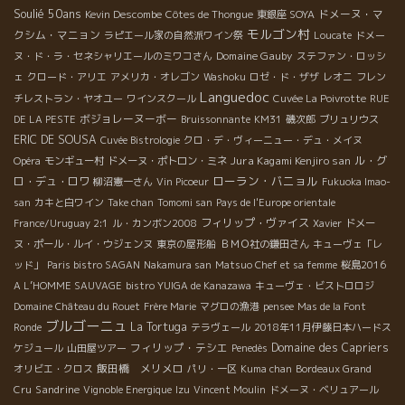
Soulié 50ans
ドメーヌ・マ
Kevin Descombe
Côtes de Thongue
東銀座 SOYA
モルゴン村
クシム・マニョン
ラピエール家の自然派ワイン祭
Loucate
ドメー
Domaine Gauby
ヌ・ド・ラ・セネシャリエールのミワコさん
ステファン・ロッシ
ェ
クロード・アリエ
アメリカ・オレゴン
Washoku
ロゼ・ド・ザザ
レオニ
フレン
Languedoc
チレストラン・ヤオユー
ワインスクール
Cuvée La Poivrotte
RUE
ボジョレーヌーボー
DE LA PESTE
Bruissonnante
KM31
磯次郎
ブリュリウス
ERIC DE SOUSA
Cuvée Bistrologie
クロ・デ・ヴィーニュー・デュ・メイヌ
Jura Kagami Kenjiro san
ル・グ
Opéra
モンギュー村
ドメーヌ・ポトロン・ミネ
ローラン・バニョル
ロ・デュ・ロワ
柳沼憲一さん
Vin Picoeur
Fukuoka Imao-
san
カキと白ワイン
Take chan
Tomomi san
Pays de l'Europe orientale
フィリップ・ヴァイス
France/Uruguay 2:1
ル・カンボン2008
Xavier
ドメー
ヌ・ポール・ルイ・ウジェンヌ
東京の屋形船
ＢＭＯ社の鎌田さん
キューヴェ「レ
ッド」
Paris bistro SAGAN
Nakamura san
Matsuo Chef et sa femme
桜島2016
A L’HOMME SAUVAGE
bistro YUIGA de Kanazawa
キューヴェ・ビストロロジ
Domaine Château du Rouet
Frère Marie
マグロの漁港
pensee
Mas de la Font
ブルゴーニュ
La Tortuga
Ronde
テラヴェール
2018年11月伊藤日本ハードス
フィリップ・テシエ
Domaine des Capriers
ケジュール
山田屋ツアー
Penedès
飯田橋 メリメロ
オリビエ・クロス
パリ・一区
Kuma chan
Bordeaux Grand
Sandrine
Cru
Vignoble Energique
Izu
Vincent Moulin
ドメーヌ・ベリュアール