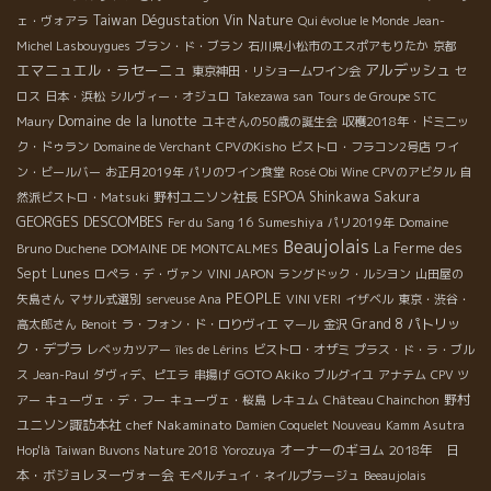
Taiwan Dégustation Vin Nature
ェ・ヴォアラ
Qui évolue le Monde
Jean-
Michel Lasbouygues
ブラン・ド・ブラン
石川県小松市のエスポアもりたか
京都
エマニュエル・ラセーニュ
アルデッシュ
東京神田・リショームワイン会
セ
ロス
日本・浜松
シルヴィー・オジュロ
Takezawa san
Tours de Groupe STC
Domaine de la lunotte
Maury
ユキさんの50歳の誕生会
収穫2018年・ドミニッ
ク・ドゥラン
Domaine de Verchant
CPVのKisho
ビストロ・フラコン2号店
ワイ
ン・ビールバー
お正月2019年
パリのワイン食堂
Rosé Obi Wine
CPVのアビタル
自
野村ユニソン社長
ESPOA Shinkawa
Sakura
然派ビストロ・Matsuki
GEORGES DESCOMBES
Sumeshiya
Fer du Sang 16
パリ2019年
Domaine
Beaujolais
La Ferme des
Bruno Duchene
DOMAINE DE MONTCALMES
Sept Lunes
ロペラ・デ・ヴァン
VINI JAPON
ラングドック・ルシヨン
山田屋の
PEOPLE
矢島さん
マサル式選別
serveuse Ana
VINI VERI
イザベル
東京・渋谷・
Grand 8
パトリッ
高太郎さん
Benoit
ラ・フォン・ド・ロりヴィエ
マール
金沢
ク・デプラ
レベッカツアー
îles de Lérins
ビストロ・オザミ
プラス・ド・ラ・ブル
GOTO Akiko
ス
Jean-Paul
ダヴィデ、ピエラ
串揚げ
ブルグイユ
アナテム
CPV ツ
野村
アー
キューヴェ・デ・フー
キューヴェ・桜島
レキュム
Château Chainchon
ユニソン諏訪本社
chef Nakaminato
Damien Coquelet Nouveau
Kamm Asutra
オーナーのギヨム
2018年 日
Hop'là
Taiwan Buvons Nature 2018
Yorozuya
本・ボジョレヌーヴォー会
モペルチュイ・ネイルプラージュ
Beeaujolais