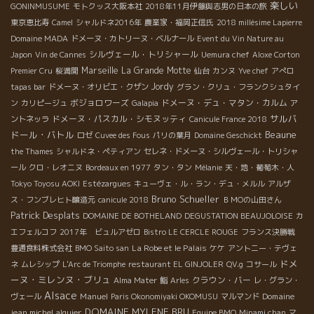
楽しい
GONINMUSUME
モトクッス大阪本社
2018年11月伊藤與志男の日本の旅
東京恵比寿
Camel
シャルドネ2016年
農業家・福岡正信氏
2018 millésime Lapierre
Domaine MADA
ドメーヌ・カトリーヌ・ベルナール
Event du Vin Nature au
シルヴェール・トリシャール
Japon
Vin de Cannes
Uemura chef
Aloxe Corton
Marseille
La Grande Motte
Premier Cru
桜満開
仙台
カンヌ
Yve chef
アぺロ
Jordy
tapas bar
ドメーヌ・オリビエ・クザン
グラン・クリュ・フランクシュタイ
ボジョロワーズ
ドメーヌ・デュ・マタン・カルム
ン
カリピージュ
Galapia
ア
サルバ
ドメーヌ・パスカル・シモヌッティ
ントネッラ
Canicule France 2018
ドール・バトル
Beaune
ロゼ
Cuvee des Fous
パリの葉月
Domaine Geschickt
the Thames
シャルドネ・ペティアン
セレネ・ドメーヌ・シルヴェール・トリシャ
ール
クロ・レオニヌ
Bordeaux en 1977
タン・タン
Mélanie
天・地・葡萄木・人
Tokyo Toyosu AOKI
Estézargues
キューヴェ・ル・ラン・デュ・メルル
アルザ
Bruno Schueller
ス・フンブレヒト醸造元
canicule 2018
ＢＭОの山田さん
Patrick Desplats
DOMAINE DE BOTHELAND
DEGUSTATION BEAUJOLOISE
カ
エフェルコフ
2017年 ビュルアゼロ
Bistro LE CERCLE ROUGE
フランス決勝戦
La Robe et le Palais
豊通食料株式会社
BMO Saito san
ケケ
アントニー・テヴェ
ドメ
ネ
ムレシップ
L'Arc de Triomphe
restaurant EL GINJOLER
QV.g
コサール
ーヌ・ミレンヌ・ブリュ
クラウン・バー
Alma Mater
鮨
Arles
レ・グラン・
Alsace
Manuel
Domaine
ヴェール
Paris Okonomiyaki OKOMUSU
マルマンド
DOMAINE MYLENE BRU
jean michel alquier
Equipe BMO
Minami chan
マ