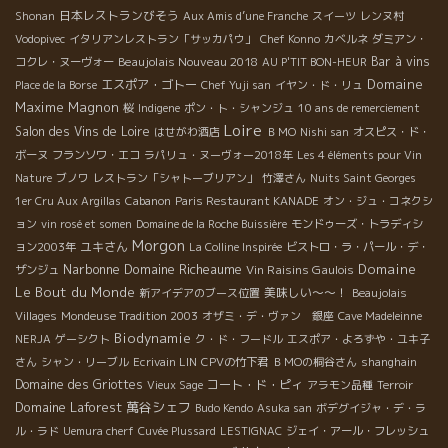
日本レストランびそう
Shonan
Aux Amis d’une Franche
スイーツ
レンヌ村
Vodopivec
イタリアンレストラン「サッカパウ」
Chef Konno
カベルネ
ダミアン・
Beaujolais Nouveau 2018
Bar à vins
コクレ・ヌーヴォー
AU P'TIT BON-HEUR
Domaine
エスポア・ゴトー
Place de la Borse
Chef Yuji san
イヤン・ド・リュ
Maxime Magnon
桜
Indigene
ポン・ト・シャンジュ
10 ans de remerciement
Loire
Salon des Vins de Loire
はせがわ酒店
ＢＭО
Nishi san
オスピス・ド・
ボーヌ
フランソワ・エコ
ラパリュ・ヌーヴォー2018年
Les 4 éléments pour Vin
Nature
ブノワ
レストラン「シャトーブリアン」
竹澤さん
Nuits Saint Georges
1er Cru Aux Argillas
Cabanon
Paris Restaurant KANADE
オン・ジュ・コネクシ
ョン
vin rosé et somen
Domaine de la Roche Buissière
モンドゥーズ・トラディシ
Morgon
ユキさん
ョン2003年
La Colline Inspirée
ビストロ・ラ・パール・デ・
Narbonne
Domaine Richeaume
Domaine
Vin Raisins Gaulois
ザンジュ
Le Bout du Monde
美味しい～～！
新アイデアのブース位置
Beaujolais
Villages
Mondeuse Tradition 2003
オザミ・デ・ヴァン 銀座
Cave Madeleinne
Biodynamie
NERJA
ゲーシクト
ク・ド・フードル
エスポア・よろずや・ユキ子
さん
シャン・リーブル
Ecrivain LIN
CPVの竹下君
ＢＭОの桐谷さん
shanghain
Domaine des Griottes
コート・ド・ピィ
Vieux Sage
アラモン品種
Terroir
Domaine Laforest
萬谷シェフ
Budo Kendo
Asuka san
ボデグイジャ・デ・ラ
ル・ラド
Uemura cherf
Cuvée Plussard
LESTIGNAC
ジェイ・アール・フレッシュ