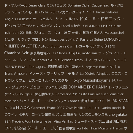
ド・マルペール
Beeaujolais
カンパニェス
Domaine Didier Dagueneau
ル・クロ・
ファンティンヌ
弥三郎
Ooita
フランス対ウルグアイ：２：１
Promenade des
ドメーヌ・ドミニック・
Anglais
La Bestia
ラ・フェルム・サン・マルタン
ドゥラン
戸田シェフ
ぺネデス
パリのお好み焼き OKOMUSU
Matin Calme
Yuki san
2018年ボジョレ・ヌーヴォー出荷
Avital
藤原
伊藤さん
Matsuo chef
DOMAINE
ジュラ・サヴォワ
フロントン
Bouzigues
ルイック
Paris La Seine
PHILIPPE VALETTE
Bistro
Autour d'un verre
Cyril
レカール lot 1016
Chambre Noir
ラ・グランド・モ
東京築地場外
Les Clapas
Alliq Fujimoto san
ット
ル・タン・デメ
Pineau d'Aunis
Brendan Tracy
オン・サンバ・レ・クイーユ
Tarragona
Bistro
FRANCE FINAL
石川亜樹則
高山南美さん
orgamic
Emilie
Trois Amours
ドメーヌ・フィリップ・デルメ
La Désirée
Atypique
ロニス・エ
Tokyo Musashikoyama
ドメー
トワレ
カフェ・ビストロ「ル・クリスタル」
大阪
DOMAINE ERIC KAMM
ヌ・ダミアン・ビュロー
マタハリ
レ・ザノ二ム
サントル
Bourgeuil
世を動かす人
Sorcellerie 2017
Ota Daisuke sushi cuisinier
JAJAKISTAN
Mori-san
シェナ
ボルドー・グランクリュ
Cannes
坂田夫妻
ロリエ
Bistro FLACON
La Loire
Cabernet-Franc 2007
Cave Papilles
Janbo-mochi
剣
スリエ醸造所
cho yukiko
のワイン
ボデガ・コーゾン醸造元
カンヌのレランス島
san
第二回台湾自然派
Frédéric Pourtalié
wine bar Vino Veritas
シューディスト
ダール・エ・リボ
ワイン試飲会
国会議事堂
Port du Thon
Montmartre Bis
ポ