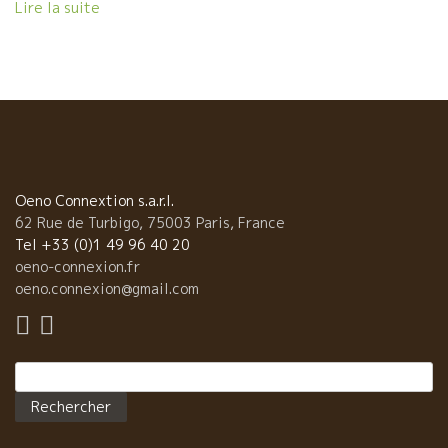
た角度からとらえている企業が多い。 クリストフ・パカレのワイ
Lire la suite
ンのように、安定した自然派ワインも沢山ありますよ。 クリスト
フは宮古島の星野リゾートで一仕事を終えて東京に上陸。 ザ・ニ
ッポンのお好み焼き、焼きソバを東京の夜景と一緒に楽しんでい
る。
Oeno Connextion s.a.r.l.
62 Rue de Turbigo, 75003 Paris, France
Tel +33 (0)1 49 96 40 20
oeno-connexion.fr
oeno.connexion@gmail.com
Rechercher :