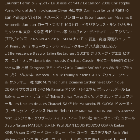
Laurent Herlin
メティス17
Le Balaise lot 1417
Le Cambon 2008
Christophe
Kanako
Pueyo
Mondial du Vin biologique
Olivar
寺田本家
Dominique Belluard
ドメーヌ・リショーム
san
Philippe Valette
Baton Itagaki san
Massimo &
Jun san
カーヴ・フジキ
Antonella
ビストロ・イタリアンレストラン「グシテ」
ラピエール家
エクサン・
ミッシェル
東京・文京区
シルヴァン・ディティエール
ニー
プロヴァンス
ESPOAナカモト
菊池シェフ
Le Nouvel An 2019
武道・剣道
ス
Pineau Denis
キューヴェ・シャ
マルゴ・グループ
八丈島の山田さん
L'Effervescence
Bisstro Italien Restaurant GUCITE
クリストフ・プエヨ
ピザ
店 ロバ・セリア
closerie des moussis
Chateau Cassini
ラピエール研修生のセイ
鹿児島
ヤさん
Taragona
アミ・ビュヴォン
Camille BACAVE
vin WA
ラ・プラッ
ツ
ブジーグのカキ
Dambach-La-Ville
Pouilly-Vinzelles 2013
ブリュノ・シュレー
ル
サンフォニー社
北欧
M. Yanaginuma
Domaine Catherine et Dominique
DERAIN
サカガミ社
BMO Mr.Kamata
アンヌ・パイエさん
ポール・ルデール
La
コート・デュ・ピ
アクセル・プリュファ
Boème
Tokyo Guinza
Tokyo Chofu
ール
ドメーヌ・
Les Uniques de Jules Chauvet
SAKE
Mr. Masanobu FUKUOKA
ヴァランタン・ヴァレス
Garde Robe
DOMAINE VALENTIN VALLES
Ardeche
ＢＭО社
Nord
ミッシェル・グリザール
フィロソフィー
キューヴェ・プリュサール
Bistro Nature MATSUKI
S.A.I.N
Paul
JEAN LOUIS POUDOU
OSAKA Daikin
KIMURA san
エドワード
カー・ジェー・ベー
カーヴ・エステザルグ
Paris Vini
Laurent Bagnol
Vision
ヴァカンス
ティンタ・マレナ
ノートルダム寺院
Bio