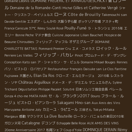
ロワー
Domaine Léonis
DOMAINE FREDERIC ET ARNAUD GESCHICKT
鍋
ル
Domaine de la Romanée-Conti
Gilles et Catherine Vergé
Michel
シャ
ローヌ
Côte de Brouilly
Takenouchi san
トー・クリストフ・ペイリュルス
Davide Gentile
エスポア・しんかわ
大阪うずら屋
ボッケリア市場
アスティ町
Pouilly-Fumé
France Canicule 37℃
Rémy Soulié Rosé
ラ・トランシェ 2016年
エ
ミリー
Bonne Peche
マドナ教会
Cuiisne Japonaise
Lilian Bauchet
Hospice de
オザミグループ
Beaune
Chiroubles
フィリップ・マッフル
DOMAINE
ロイック・ルール
CHARLOTTE BATTAIS
Pommard Premier Cru
エメ・コメラス
フィリップ・パカレ
Perriere Les Vielles
Pinot
プロムナード・デ・ザングレ
Conception Kato san
ア・シャッカン・サ・ビュル
Domaine Mikael Bouges
Rennes
パリ・ビストロ・ロバセリア
Restaurateur français Daisuke san
Le Clos Fantine
Elian Da Ros
Fujisawa
大園さん
クローズ・エルミタージュ 2016年
レストラ
Château Aiguilloux
ン・ソヤ
ドメーヌ・デ・ザミエル
マニュエルさん
Sylère
Trichard
Dégustation Philippe Pacalet
Solutré
日本ソムリエ協会会長
ベレール
フラール・ル
セ・ル・プランタン2017
Ginza 4 cho-me
MATA HARI
Douro
ージュ
ビストロ・ビアンカーラ
Sakagami Hino-san
Aux Amis des Vins
カミーユ・ラピエール
Maruyama
Antoine Joly
三谷さん
Tokyo Mitaka
La Dive Bouteille
Margaux
感動
マクシマス
ローラン・バニョルの来日2018年
Catalogne
デコンブ
ガロンヌ河
Echappée Belle Rose
AUX AMIS DES VINS
Rémy
DOMINIQUE DERAIN
20eme Anniversaire 2017
松尾シェフ
Coup d'folie