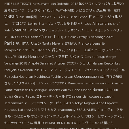
MIREILLE TISSOT
Katsumata san Gotenba
2018年クリストッフ・パカレ収穫20
Chef Kouki WATANABE
レピュブリック広場
周年記念
イヴ・シェフ
桜・花見
ドメーヌ・ジョルジ
VINISUD
2018年収穫・クリストフ・パカレ
Prime Senso
ュ・デコンブ
Les Affranchis
Loirre
キューヴェ・マルセル
竹間さん
chef
Nomura Unison
Xabi
ヴィニョブル・エリオン・ダ・ロス
ドミニック・べリュ
Côte de Thongue
アール
Le Pet au Diable
Comax Ethylix
vendange 2021
Paris
星川さん
リヨン
Tanta Marena
宮川さん
François Lemarié
岩ちゃん
シャトー・エギュイユ
Morgon2017
ナチュラルワイン
ボジャリアン
Fleurie
ヤニック・アミロ
サヴォワ
サカガミ
SILEX
Clos du Rouge Gorges
Vendange 2018 Aligoté Derain et Altaber
ポワン・ジェ
Uchida san
Descombes
レ・マウ
Beaujolais Nouveau 2018
ラ・ヴィエイユ・ジュリアンヌのジャンポール
Oenoconnexion
Fukuoka Kou-chan
Hoshinoya Yoshimura san
台北在住の加藤
さん
アブリウ2002年
コンフィアンサ2016
Kanagawa ken Fujisawa shi
Domaine
René Mosse
Nomura Unison
Saint Martin de La Garrigue
Reviens Gamay
Suwa
Grand Repas
コトー・デ・カール
ITO sejour bien occupe au Japon
Teradanonke
ア・シャッカン・サ・ビュル2016
Tokyo Nagoya
Anne Lapierre
Nouveau Laforest2018
マキシムス
chardonnay
BEAUJALIEN
キューヴェ マル
マッシモ
セル・ラピエール
オビ・ワイン・ケノビュル
サロン・ビオ・トップ
バル
セロナのユウコさん
満月
DOMAINE RENAUD BOYER
ラヴニールの大園さん