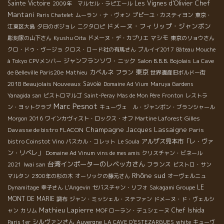
Chef
Sainte Victoire
Les Vignes d'Olivier
2009年 マルセル・ラピエール
Mantani
Paris Chatelet
ムーラン・ナ・ヴォン
プピーユ・カスティヨン
東京・
ドメーヌ・フィリップ・ジャンボン
江東区大島
夕日のボジョレ
ニクタロピ
マシモ
彫刻家の山下さん
Kyushu Oita
ドメーヌ・デ・カプリエ
東京のリョウさん
クロ・ドゥ・ヴージョ
クロス・ロード社の有馬さん
ブルイイ2017
Bâteau Mouche
ジャンフランソワ・ニック
à Tokyo
CPVメンバー
Salon B.B.B. Bojolais
La Cave
東京
カベルネ フラン
de Belleville Paris20e
Mathieu
世界遺産旧ボルドー街
2018 Beaujolais Nouveaux
Savoie
Domaine Ad Vium
Maruya Gardens
Yanagida san
ビストロマルゴ
Saint-Peray
Mas de Mon Père
Fronton
レストラ
Marc Pesnot
ン・ヨットクラブ
キューヴェ ル・ジャンボン・ブランシャール
Gilles
Morgon 2016
ワインカヴィスト・ロックス・オフ
Martine Laforest
Champagne Jacques Lassaigne
Davasse de bistro FLACON
Paris
bistro Coinstot Vino
アルザス見本市「レ・ヴァ
パスカル・コレット
Le Soula
ン・リベレ」
Domaine Ad Vinum
vins de mes amis
クリスチャン・ビネール
台湾インポーターのレベッカさん
フランス
2021
Iwai san
ビストロ・サン
Rhône sud
マルタン
2300年の杉の木
オーリックの藤元さん
オーヴェルニュ
LE
Dynamitage
幸子さん
L'Angevin
セバスチャン・リフォ
Sakagami Groupe
MONT DE MARIE
調布
ジャン・ミッシェル・ステファン
ドメーヌ・ド・ヴェルシ
Mathieu Lapierre
Chef Ishida
ャン
カリム
MOF ローラン・デュシェーヌ
シルヴァンさん
Paris 1er
Auvergne
LA CAVE D’ESTEZARGUES
white
キューヴ