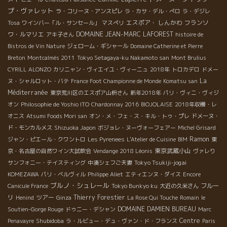
プ・ヴァレット
ラ・コリーヌ・アンスピレ
ラ・カサ・デル・ぺロ
ラ・デジレ
エスポア・ しんかわ
フランソ
Tosa
ワインバー「ル・サンセール」
マスぺリ
ワ・ルマリエ
DOMAINE JEAN-MARC LAFOREST
アキ子さん
histoire de
Bistros de Vin Nature
ジェローム・ギシャール
Domaine Catherine et Pierre
Breton
Montcalmès 2011
Tokyo Setagaya-ku Nakamoto san
Mont Brulius
CYRILL ALONZO
カリニャン・ヴィエイユ・ヴィーニュ
2018年
トロカデロ
ドメー
La
ヌ・シャルロット・バテ
France Foot Championne de Monde
Komatsu san
Méditerranée
東京荒川区のエスポア山枡さん
新年2018年
パリ・ヴィニ・ヴィジ
オン
Philosophie de Yoshio ITO
Chardonnay 2016
BIOJOLAISE
2018年収穫・レ
オニス
Atsumi Foods Mori san
オン・メ・フェ・ス・キル・トゥ・プレ
ドメーヌ・
ド・モンカルメス
Shizuoka Japon
ボジョレ・ヌーヴォーフェアー
Michel Grisard
Ramon
ジャン・ピエール・クワントロ
Les Pyrenees
L'Atelier de Cuisine
BIM
東
東京武蔵小山
京・名古屋の自然ワイン大試飲会
Vendange 2018 Léonis
ヴァレり
Tokyo Tsukiji-jogai
サンフォニー・テイスティング
中湊シェフご夫妻
KOMEZAWA
パリ・ベルヴィル
Philippe Aliet
エティエンヌ・ダイス
Encore
ブルノ・シュレール
フルー
Canicule France
Tokyo Bunkyo ku
大近の久米さん
リ
ツアー
Thierry Forestier
Henind
Ginza
La Rose Qui Touche
Romain
le
DOMAINE DAMIEN BUREAU
Soutien-Gorge Rouge
ドゥニー・デシャン
Marc
Shubidoba
Centre
Penavayre
ラ・ルビュー・デュ・ヴァン・ド・フランス
Paris