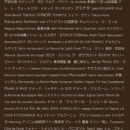
戸田社長
セドリック・ガロ
マルク・ぺナベール
Invalide
老舗かつ吉
山田恭路
ア
グラナダ
レ・レ・ヴェール
ロゼ・メティス
タンタシオン
Saké KIKUHIME
M et
Yakitori SHINORI
Mme Benoit
TEMPETE
シェフ・グワン
Tokyo Hiroo
Nakayama Yoshinori san
パリビストロ試飲会
ダムバッシュ・ラ・ヴィル
Nagoya Dégustation
能登半島
Neil
Marmande
Paris Quartier Latin
ピュピラン
Château Jean Faux
村
2018年収穫リショーム
エスポア・もりたか
Beaujolais
Nouveau2017
ガレジャッド
Jeroboam
LA REVUE DU VIN FRANCE
ジョルジュ・
Lyon
ルマリエ
Paris restaurant
La Poivrotte
Fred
プリム・サンソ
東京・世田谷
Bistrot
Maison Jaune de vin rouge
セロス・ミレジム
ラ・ポワヴロット
オレリー
Jordy Perez
ジャン・セバスチャン・ジョアン
東京銀座
鏡 健二郎さん
ガロ・ヴ
オザミの小松さん
ァン
ディオニー
L'Avenir Ozono san
Aurélie Geschickt
Chef
Muscadet
Kikuchi
Italie Nord
charibari
Isabelle Frère
Denis Deschamps
作家・
リンさん
Normandie
La Petite Pépée
Carignan Vieilles Vignes 16
Yve Camdebord
Moulin à Vent
ヨヨ
ドメーヌ・ジェローム・ソリーニ
ドメーヌ・シャモナール
la Porte de Bourgogne
Red
レストラン
Huitres et blanc
Eglise Saint Pierre
On
ドメーヌ・ジェラール・シュレール
Kyushu
s'en bat les couilles
Danse
Le Vin de mes Amis
encore 2016
ESPOAいせい
cepage Aramon
Le Tagine
LA
CAVE ESTEZARGUE
キュイエット
ブルゴーニュ・ブラン
Champs Libre
シャルド
ネ
Henning
アノニム自然派ワイン見本市
マレ・バス
霧島
ワイン「和」
Fujiwara
レ・ぺニタント
Côte de Feule
シャトー・シャンション
Saint Jean
トム・ゴティ