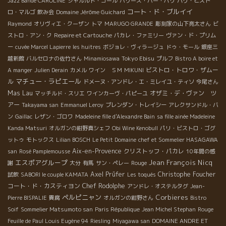
Jazz Bande CAROLINE
シャルルド・ゴール
ハリーズ・バー・パリ
パリ・ビスト
コート・ド・ブルイイ
ロ・マルゴ
飲み会
Domaine Jérôme Guichard
Raymond
オリヴィエ・クーザン
トマ
MARUGO GRANDE
彫刻家の山下亮太さん
ビ
ストロ・アン・ク
Repaire et Cartouche
パカレ・ファミリー
ヴァン・ド・プリム
ー
cuvée Marcel Lapierre
les huitres
ボジョレ・ヴィラージュ
ドゥ・モール
銀座三
Tokyo Ebisu
越新館
バルセロナの佐竹さん
Minamiosawa
プルフ
Bistro A boire et
ビストロ・トロワ・ザムー
A manger
Julien Derain
カメル
ワイン ＳＭ
MIKUNI
マチュー・ラピエール
ル
ドメーヌ・アンドレ・エ・ミレイユ・ティソ
今尾さん
Mas Lau
オザミ・デ・ヴァン ツ
マッチルド・スリエ
ワインカーヴ・パピーユ
アー
Takayama san
Emmanuel Leroy
ブレンダン・トレイシー
アレクサンドル・バ
ン
Gaillac
レザン・ゴロワ
Madeleine fille d'Alexandre Bain
sa fille ainée Madeleine
Kanda Matsuri
オルガンの紺野真シェフ
Obi Wine Kenobull
パリ・ビストロ・ゴグ
ットゥ
モトックス
Lilian BOSCH
Le Petit Domaine
chef et Sommelier HASAGAWA
Aix-en-Provence
クリストッフ・パカレ
san
Rosé Pamplemousse
10年間の感
エスポアグループ
Jean François Nicq
謝
大分
有馬
サン・ペレー
Rouge
Axel Prüfer
Christophe Foucher
試飲
SABORI le couple KAMATA
Les toqués
コート・ド・カスティヨン
Chef Rodolphe
アンドレ・オステルタグ
Jean-
ペルピニャン
Corbieres
Pierre BISPALIE
貴腐
オルガンの紺野さん
Bistro
Soif
Sommelier Matsumoto san
Paris République
Jean Michel Stephan
Rouge
Feuille de Paul Louis Eugène 94
Riesling
Miyagawa san
DOMAINE ANDRE ET