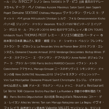
カタロニア
シノン
トマ・ピコ
ール・ジレ
Denis TARDIEU
土田
長女のマドレー
マーク・ペノ
ヌちゃん
Château Ausone
Maximus
Salon Saint Jean
Saperli
Domaine SEXTANT
ヴァランタン・ヴァレス
Popet
Château Margaux
ラ・プ
ティトゥ・ペペ
ginza Mitsukoshi Shinkan
レルヴ・フォル
Oenoconnexion Kisho
パリ14区
ジュリアン・ドゥラン
Vacances
モルゴン1997年ビンテージ
エイリア
ン・ダロス
セ・ル・プランタン2016
BMO 社のマサコさん
レイノ君
CPV TOURS
THOMAS PICOT
レミー・スリエ50歳記念パーティー
Ishibashi Tours
寺
東京・銀座
田本家の日本酒
勝山さん
ジュ・ド・ショセット
ベルリン
フレンチレ
ストラン・ラ・ピヨッシュ
La Revue des Vins de France
Beier 2016
アンヌ・エレ
ンヌさん
Domaine Chaume Arnaud
2018 Vendange Descombes
Biotop Wines
ド
メーヌ・ステファニー・エ・ヴァンサン・デブベルタン
Anne Paillet
ボジョレフェ
Paris bistro MARGO
アー
ラ・プラツ
ルーツ66
Cassini
イヴォン・メトラ
Coexistence
クマちゃん
Marugo Groupe
ニースのオリヴィエ
シモンヌサン・ドゥ
ジャジャキスタン
ランの母
Rémi DUFAITRE Nouveau2018
イヴェントツアー
Vini Sud Montpellier
Domaine Prieuré Saint Christophe
ミレジム・ビオ2018
BMO山田さん
Restaurant
加賀
ドメーヌ・サルナン・ベリュ
ドゥニ・タルデュ
Le Verre Volé
La Rumbera
Cézanne
Bistro Paul Bert
京都の中華料理店「大
Beaujolais Nouveau
鵬」
Paris Bistro Dégustation
石川社長
コトー・デ
イヴォ・
ュ・レイヨン
Allez les Verres
Tan san
Marugo Nakajima san
La Begou
フェレイラ
Valentin VALLES
自然派ワイン見本市
サンジャン
ル・タジンヌ