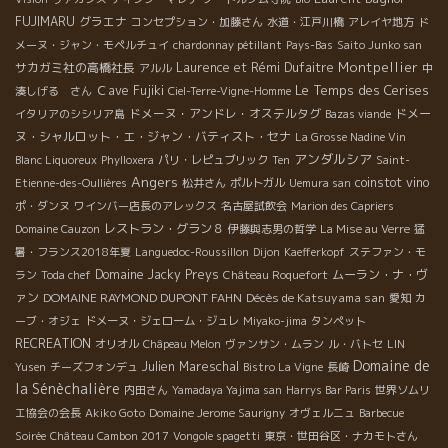
FUJIMARU
グラエナ
コンセプション・加藤さん
水道・江戸川橋
アレイヤ地方
ド
メーヌ・ジャン・モペルチュイ
chardonnay pétillant
Pays-Bas
Saito Junko san
Montpellier
サカガミ社の高橋社長
Laurence et Rémi Dufaitre
アルル
中
Le Temps des Cerises
Ｃave Fujiki
湊しげる さん
Ciel-Terre-Vigne-Homme
ドメーヌ・アンドレ・オステルタグ
ドメー
イタリアのシシリア島
Bazas viande
ヌ・シャルロット・エ・ジャン・バティスト・セナ
La Grosse Nadine Vin
アンダルシア
Blanc Liquoreux
Phylloxera
パリ・レピュブリック
Ten
Saint-
Angers
coinstot vino
Etienne-des-Oullières
松井さん
ポルトガル
Uemura san
ポ・ダンヌ
ワインバー店長のアレックス
名古屋試飲会
Marion des Capriers
レストラン・グラン８
Domaine Cauzon
伊藤與志男の哲学
La Mise au Verre
猛
暑・フランス2018年夏
Languedoc-Roussillon
Dijon
Kaefferkopf
ステファン・モ
Domaine Jacky Preys
ムーラン・ナ・ヴ
ラン
Toda chef
Château Roquefort
ァン
DOMAINE RAYMOND DUPONT FAHN
Décès de Katsuyama san
愛知
カ
ーブ・オジェ
ドメーヌ・ジェローム・ジュレ
Miyako-jima
タンペット
RECREATION
オリオル
Châpeau Melon
ヴァンサン・ムラン
ル・バトセ
LIN
Domaine de
Julien Mareschal
Yusen
チーズフォンデュ
Bistro La Vigne
長崎
la Sénèchalière
内田さん
Yamadaya Yajima san
Harrys Bar Paris
世界ソムリ
エ協会の会長
Akiko Goto
Domaine Jerome Saurigny
オヴェルニュ
Barbecue
Soirée
Château Cambon 2017
Vongole spagetti
東京・世田谷区・ナカモトさん