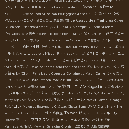
グラエナ村
カスティヨン
六本木
Porto
Bistro Célestin
レストラン「フルー・ド・
Domaine La Petite
タン」
L'Echappée Belle Rouge
To-han Ishibashi san
Baigneuse
Bourgogne Grand Cru
CLOSERIES DES
Crosse Road Arima san
Le Casot des Mailloles
MOUSSIS
へニング・オエッシュ
無農薬野菜
Cuvée
Seine
Le Jambon・Blanchard
マルゴー
NAHA
Montgueux
Edouard Adam
AOC
旅行
L'Echappee belle
観光
Mouressipe Rosé
Moritaka san
Chatelet
ドメー
ヌ・ジェローム・ギシャール
La Petite cuvée Cailloutine
中村さん
ビストロ・ポー
DAMIEN BUREAU
ル・ベール
ピトル2004年
Mr. Yoshio ITO
オ・プティ・ボンヌ
ＴＡＶＥＬ
ール
Laurent Miquel
ラ・トォルトゥーガ
ビストロ・ラ・ヴィーニュ
まどかさん
コルシカ島
Patis des Rosiers
ソムリエール・ケニーさん
Lenoir
パ
1989
ゆう子さん
Domaine Sabre
Cachette Masa chef
ビム
レシャッペ・ベル
リ観光
Domaine du Matin Calme
レイヨン川
Paris bistro Goguette
じゃんぼも
2018年・ボジョレヌーヴォー
ち
ケランヌ
東京・広尾
Pompon Rosé
バザス牛の
野村ユニソン
Kagoshima
ウイリアムさん
収穫2018年・アリゴテ
京橋フレン
ジョルジュ・デコンブ
チ
トモミさん
ポール・ルイ・ウジェンヌ
Nouvel An 2019
マルセル・ラピエール
party déjeuner
シレックス
Pacalet
Pont au Change
ルシヨン
BMO
Melon de Bourgogne
Château Cheval Blanc
Ｃａｔｈｅｒｉｎ
Taiwan
ドゥニ・ペノ
酢飯屋
ビストロ・モンマルトル
ｅ Ｂｒｅｔｏｎ
Rhône
ジュリ・ブロスラン
Louvre
ソーテルン
長崎アンペキャブル
Matheus
松岡さん
Meryl et Géraldine Croizier
ピエモンテ
大阪の醸造者