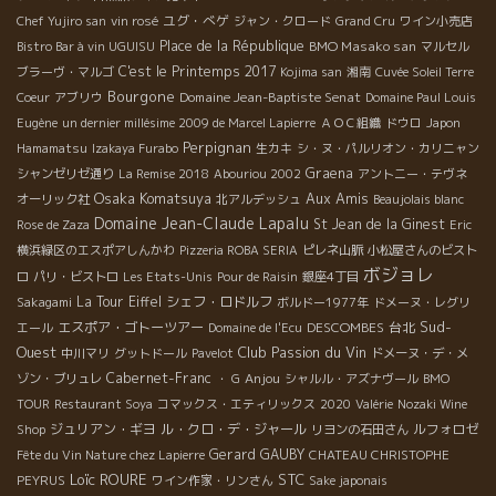
ユグ・べゲ
Chef Yujiro san
vin rosé
ジャン・クロード
Grand Cru
ワイン小売店
Place de la République
BMO Masako san
Bistro Bar à vin UGUISU
マルセル
C'est le Printemps 2017
ブラーヴ・マルゴ
Kojima san
湘南
Cuvée Soleil Terre
Bourgone
Domaine Jean-Baptiste Senat
Coeur
アブリウ
Domaine Paul Louis
Eugène
un dernier millésime 2009 de Marcel Lapierre
ＡＯＣ組織
ドウロ
Japon
Perpignan
Hamamatsu
Izakaya Furabo
生カキ
シ・ヌ・パルリオン・カリニャン
Graena
シャンゼリゼ通り
La Remise 2018
Abouriou 2002
アントニー・テヴネ
Osaka Komatsuya
Aux Amis
オーリック社
北アルデッシュ
Beaujolais blanc
Domaine Jean-Claude Lapalu
St Jean de la Ginest
Rose de Zaza
Eric
横浜緑区のエスポアしんかわ
Pizzeria ROBA SERIA
ピレネ山脈
小松屋さんのビスト
ボジョレ
ロ
パリ・ビストロ
Les Etats-Unis
Pour de Raisin
銀座4丁目
La Tour Eiffel
シェフ・ロドルフ
Sakagami
ボルドー1977年
ドメーヌ・レグリ
Sud-
エスポア・ゴトーツアー
DESCOMBES
台北
エール
Domaine de l'Ecu
Ouest
Club Passion du Vin
中川マリ
グットドール
Pavelot
ドメーヌ・デ・メ
Cabernet-Franc
Anjou
ゾン・ブリュレ
・ G
シャルル・アズナヴール
BMO
TOUR
Restaurant Soya
コマックス・エティリックス
2020
Valérie
Nozaki Wine
ジュリアン・ギヨ
ル・クロ・デ・ジャール
ルフォロゼ
Shop
リヨンの石田さん
Gerard GAUBY
Fête du Vin Nature chez Lapierre
CHATEAU CHRISTOPHE
Loïc ROURE
STC
PEYRUS
ワイン作家・リンさん
Sake japonais