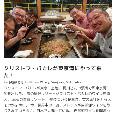
クリストフ・パカレが東京湾にやって来
た！
Par
伊藤與志男
Publié dans
Winery
,
Beaujolais
,
Distributor
クリストフ・パカレが東京に上陸。 梶川さんの演出で即東京湾に
船を出した。 あの星野リゾートがクリスト・パカレのワインを導
入。 流石の星野リゾート。 伸びている企業は、世の流れをとらえ
るのがはやい。 今、世界中の一流レストランが自然派ワインを取
り入れているのに、日本では遅れている。 自然派ワインを間違っ