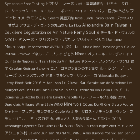
ビオジョレーヌ
Symphonie Free Tasting
九州・福岡試飲会・セミナー
クロ・
プ
ド・タイラック
ドメーヌ・ルノー・ボアイエ
ワイン・リタ
パリ・国虎のうどん
イイヒュメ
ラモンさん
Gerard
萬屋天狗
Rosé Lundi
Tokyo Kanda
ブラッスリ
Alexandre Bain
Taiwan la
ーオザミ
アザミ・デ・ヴァンの丸山さん
La Flou
Rémy Soulié
Deuxième Dégustation de Vin Nature
テール・ド・ヴォルカ
ドメーヌ・クリストフ・パカレ
Domaine
ン2014
グリオット
ペシコ
Mouressipe
Importateur AVENIR
ボジョレ・
Marie Rose
Domaine jean-Claude
Nîmes
Rateau
Provoke
ピネル・デ・ブライ
びそう
ペリエール・レ・ヴィエイユ
Quinta de Napoles
LIN san
Fête du Vin Nature
ドメーヌ・フランソワ・サンロ
哲
ル・タン・デ・ス
学
Catalan
Guinza 4 chome
エノ・コネクションのキショウ
リーズ
ストラスブルグ
ドヌ・フランソワ・サンメー・ロ
Yokosuka
Ruppert
Le Clown Bar
Leroy
Pinot Noir 2016
Mitani-san
Satake san de Barcelone
Les
Murgers des Dents de Chien
Oita Shun san
Histoire du vin
Calim
CPVチーム
Domaine La Roche Buissière
Davide Chapelle
パリ・ノートルダム寺院
2018
Minervois
Côtes Du Rhône
Beaujolais Villages
Wine Style WINO
Bistro Poulpe
シャトー・ブリアン
モンブラン
Cuvée Voilà
ラ・グロス・ナディンヌ・ヴァン・ブ
ミュスカデ
2018
ラン・リコルー
丸山宏人さん
大阪の今尾さん
ガヌヴァ
Vendange Lapierre
Domaine de la Borde
Sylvain
Paris night
chef Mizukuchi
アシニャン村
Sakano Jun san
NO NAME WINE
Amis Buvons
Yoshiki san
Senior