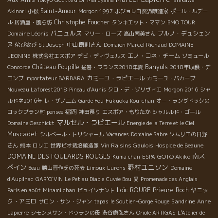
Goutte d’Or
Maruyama
Ishikawa
Saint-Amour
Akinori
小松
Morgon 1997
ボジョレ自然派醸造家
ポール・ルデー
Christophe Foucher
ル
居酒屋・風ら坊
タンキエット・ママン
BMO TOUR
バニュルス
Domaine Léonis
ブルノ・デュシェン
マリー・ローズ
高山南美さん
ヌ
中山良則さん
侘び寂び
St Joseph
Domaien Marcel Richaud
DOMAINE
エノ・コネ・チーム
LEONINE
株式会社エスポア
デビ・ディヴェルス
ソミュール
Château Poupille
Banyuls
Concorde
猛暑・フランス2018年夏
2018年収穫・デ
カミーユ・ラピエール
コンブ
Importateur BARBARA
カミーユ・バカーブ
Nouveau Laforest2018
Pineau d'Aunis
クロ・デ・ゾリヴィエ
Morgon 2016
シャ
ルドネ2016年
レ・ザノ二ム
Garde Fou
Fukuoka Kou-chan
オー・ラングドックの
福岡
ロックブラン村
pensee
神田祭り
エスポア・もりたか
シャルルド・ゴール
マルセル・ラピエール
Domaine Geschickt
Energie de la Terre et le Ciel
Muscadet
シルベール・トリシャール
Vacances
Domaine Sabre
ソムリエの日野
Vin Raisins Gaulois
さん
熊本
ロリエ
世界ビオ栽培醸造家
Hospice de Beaune
DOMAINE DES FOULARDS ROUGES
南ス
GOTO Akiko
Kuma chan
ESPA
野村ユニソン
ペイン
Beau
勝山晋作氏の死去
Limoux
Lurons
Domaine
d'Aupilhac
GAR'O'VIN
Le Pet au Diable
Cuvée Bou
愛
Promenade des Anglais
Loïc ROURE
Prieure Roch
ヤニッ
Paris en août
Minami chan
ビュイソナント
ク・アミロ
Sandrine
サロン・サン・ジャン
tapas
le Soutien-Gorge Rouge
Anne
Lapierre
シモンヌサン・ドゥランの母
渋谷康弘さん
Oriole ARTIGAS
L'Atelier de