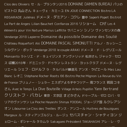
DOMAINE DAMIEN BUREAU
Clos des Oliviers
セ・ル・プランタン2016
パリの
丸山さん
ビストロ
キューヴェ・カミーユ
EN JOUE CONNECTION
Bistro LA
ドメーヌ・ダミアン・コクレ
REGARADE
Juliénas
豊中
Saperli Popet
Bistrot
リショーム ロゼ
La Part de Anges
Lilian Bauchet
Confianza 2016
Les 4
シノン
éléments pour Vin Nature
Marius Laffitte
サバニャン
ヴァンセンヌの森
Domaine du possible
Domaine des Soulié
Vendange 2018 Lapierre
DOMAINE PASCAL SIMONUTTI
Château Roquefort
Aki
アルノ・カッシーニ
シルヴァン・ボック
Vendange 2018
le couple ARAKI
ドメーヌ・ド・レグリエール
Monsanto
ラトリエ・ド・キュイジンヌ
アンヴァリッド
松井さん
ジャック・セロ
ス
収穫2018年・ドミニック・ドゥラン
レストラン・ヨットクラブ
ドメーヌ・レグ
シェフ・ロドルフ
リエール
ラ・タルバルド醸造元
アンヌ・ラピエール
Mas Lau
Roots 66
Blanc
レオニ
Stéphane Rocher
Bistro Peche Mignon
La Revue du Vin
岩田コキ
de France
ブリュノー・シュラー
エスポアよろずやつツアー
南フランス
さん
La Dive Bouteille
Yann Bertrand
Avec le Temps
Village Arbois Pupillin
クリストフ・パカレ
まどかさん
東京・文京区
ドゥーブル・ゼロ
ロバ・セ
ルクレアシ
リアのヴァンサン
La Pioche Hayashi Shinya
FOODAL
ジョージア国
オン
Libourne
Le Clos des Treilles
ダンス・アンコール
Huitres de Bouzigues
セバスチャン・シャティヨン
Margaux
ル・スティアンゴルジュ・ルージュ
ジ
Sakagami Président TAKAHASHI
ェローム・ギシャール
タカムラ
アレ・レ・ヴ