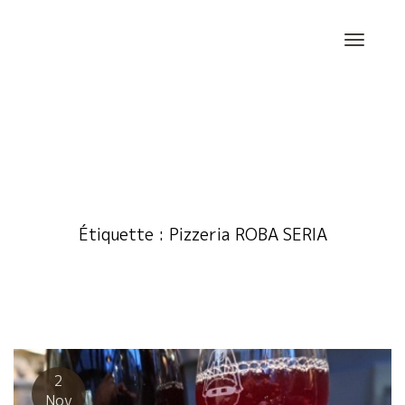
Skip
to
content
Étiquette :
Pizzeria ROBA SERIA
2
Nov