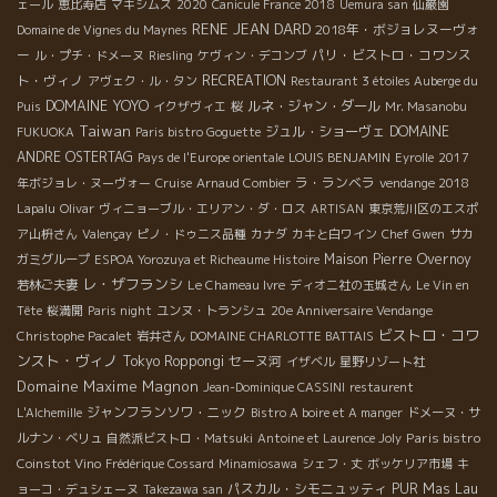
ェール
恵比寿店
マキシムス
2020
Canicule France 2018
Uemura san
仙巌園
RENE JEAN DARD
2018年・ボジョレヌーヴォ
Domaine de Vignes du Maynes
ー
パリ・ビストロ・コワンス
ル・プチ・ドメーヌ
Riesling
ケヴィン・デコンブ
ト・ヴィノ
RECREATION
アヴェク・ル・タン
Restaurant 3 étoiles Auberge du
DOMAINE YOYO
ルネ・ジャン・ダール
Puis
イクザヴィエ
桜
Mr. Masanobu
Taiwan
ジュル・ショーヴェ
DOMAINE
FUKUOKA
Paris bistro Goguette
ANDRE OSTERTAG
Pays de l'Europe orientale
LOUIS BENJAMIN
Eyrolle
2017
ラ・ランベラ
年ボジョレ・ヌーヴォー
Cruise
Arnaud Combier
vendange 2018
Lapalu
Olivar
ヴィニョーブル・エリアン・ダ・ロス
ARTISAN
東京荒川区のエスポ
ア山枡さん
Valençay
ピノ・ドゥニス品種
カナダ
カキと白ワイン
Chef Gwen
サカ
Maison Pierre Overnoy
ガミグループ
ESPOA Yorozuya et Richeaume Histoire
レ・ザフランシ
若林ご夫妻
Le Chameau Ivre
ディオニ社の玉城さん
Le Vin en
Tête
桜満開
Paris night
ユンヌ・トランシュ
20e Anniversaire Vendange
ビストロ・コワ
Christophe Pacalet
岩井さん
DOMAINE CHARLOTTE BATTAIS
ンスト・ヴィノ
Tokyo Roppongi
セーヌ河
イザベル
星野リゾート社
Domaine Maxime Magnon
Jean-Dominique CASSINI
restaurent
ジャンフランソワ・ニック
L'Alchemille
Bistro A boire et A manger
ドメーヌ・サ
Paris bistro
ルナン・ベリュ
自然派ビストロ・Matsuki
Antoine et Laurence Joly
Coinstot Vino
Frédérique Cossard
Minamiosawa
シェフ・丈
ボッケリア市場
キ
パスカル・シモニュッティ
PUR
Mas Lau
ョーコ・デュシェーヌ
Takezawa san