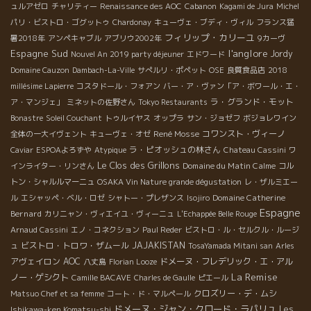
ュルアゼロ
チャリティー
Renaissance des AOC
Cabanon
Kagami de Jura
Michel
パリ・ビストロ・ゴグットゥ
Chardonay
キューヴェ・ブディ・ヴィル
フランス猛
フィリップ・カリーユ
暑2018年
アンペキャブル
アブリウ2002年
9カーヴ
l'anglore
Espagne Sud
Jordy
Nouvel An 2019 party déjeuner
エドワード
Domaine Cauzon
Dambach-La-Ville
サぺルリ・ポペット
OSE
良質食品店
2018
millésime Lapierre
コスタドール・フォアン
バー・ア・ヴァン「ア・ボワール・エ・
ラ・グランド・モット
ア・マンジェ」
ミネットの佐野さん
Tokyo Restaurants
Bonastre
Soleil Couchant
トゥルイヤス
オップラ
サン・ジョゼフ
ボジョレワイン
René Mosse
コワンスト・ヴィーノ
全体の一大イヴェント
キューヴェ・オゼ
ラ・ピオッシュの林さん
Caviar
ESPOAよろずや
Atypique
Chateau Cassini
ワ
Le Clos des Grillons
Domaine du Matin Calme
インライター・リンさん
コル
トン・シャルルマーニュ
OSAKA Vin Nature grande dégustation
レ・ザルミエー
Domaine Catherine
ル
エシャッペ・ベル・ロゼ
シャトー・プレザンス
Isojiro
Espagne
Bernard
カリニャン・ヴィエイユ・ヴィーニュ
L'Echappée Belle Rouge
Arnaud Cassini
エノ・コネクション
Paul Reder
ビストロ・ル・セルクル・ルージ
ビストロ・トロワ・ザムール
JAJAKISTAN
ュ
TosaYamada Mitani san
Arles
アヴェイロン
AOC
ドメーヌ・フレデリック・エ・アル
八丈島
Florian Looze
La Remise
ノー・ゲシクト
Camille BACAVE
Charles de Gaulle
ピエール
クロズリー・デ・ムシ
Matsuo Chef et sa femme
コート・ド・マルペール
ドメーヌ・ジャン・クロード・ラパリュ
Les
Ishikawa-ken Komatsu-shi