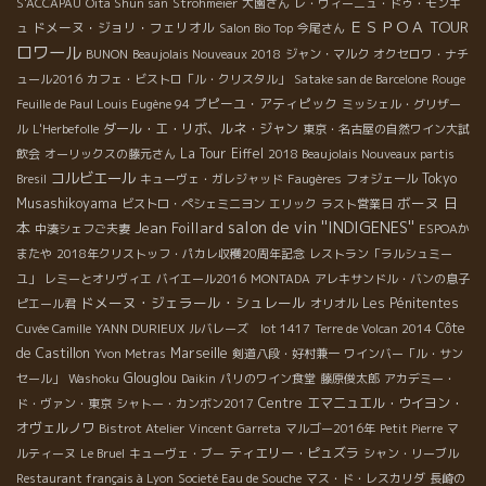
S'ACCAPAU
Oita Shun san
Strohmeier
大園さん
レ・ヴィーニュ・ドゥ・モンギ
ＥＳＰＯＡ TOUR
ドメーヌ・ジョリ・フェリオル
ュ
Salon Bio Top
今尾さん
ロワール
BUNON
Beaujolais Nouveaux 2018
ジャン・マルク
オクセロワ・ナチ
ュール2016
カフェ・ビストロ「ル・クリスタル」
Satake san de Barcelone
Rouge
プピーユ・アティピック
Feuille de Paul Louis Eugène 94
ミッシェル・グリザー
ダール・エ・リボ、ルネ・ジャン
ル
L'Herbefolle
東京・名古屋の自然ワイン大試
La Tour Eiffel
飲会
オーリックスの藤元さん
2018 Beaujolais Nouveaux partis
コルビエール
Tokyo
Bresil
キューヴェ・ガレジャッド
Faugères
フォジェール
ボーヌ
日
Musashikoyama
ビストロ・ペシェミニヨン
エリック
ラスト営業日
salon de vin ''INDIGENES''
本
Jean Foillard
中湊シェフご夫妻
ESPOAか
またや
2018年クリストッフ・パカレ収穫20周年記念
レストラン「ラルシュミー
ユ」
レミーとオリヴィエ
バイエール2016
MONTADA
アレキサンドル・バンの息子
ドメーヌ・ジェラール・シュレール
Les Pénitentes
ピエール君
オリオル
Côte
Cuvée Camille
YANN DURIEUX
ルバレーズ lot 1417
Terre de Volcan 2014
de Castillon
Marseille
Yvon Metras
剣道八段・好村兼一
ワインバー「ル・サン
Glouglou
セール」
Washoku
Daikin
パリのワイン食堂
藤原俊太郎
アカデミー・
Centre
エマニュエル・ウイヨン・
ド・ヴァン・東京
シャトー・カンボン2017
オヴェルノワ
Bistrot Atelier
Vincent Garreta
マルゴー2016年
Petit Pierre
マ
ティエリー・ピュズラ
ルティーヌ
Le Bruel
キューヴェ・ブー
シャン・リーブル
Restaurant français à Lyon
Societé Eau de Souche
マス・ド・レスカリダ
長崎の