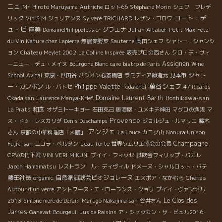
ニュ
Mr. Hiroto Maruyama
Autriche
ロット66
Stéphane Morin
シェフ フレデ
コート・デ
リック
Vin S M
ジュリアンヌ
Sylvere TRICHARD
レザン・ゴロワ
ュ・ピ
麻美
グラエナ
Julian Altaber
DomainePhilippeTessier
Petit Max
Fête
du Vin Nature chez Lapierre
無農薬野菜
Sauterne
岡田シェフ
シャトー・シャンシ
ョン
Château Meylet 2002
La Colline Inspirée
販売プロの西さん
クロ・デ・ヴィ
Assignan
ーニュー・デュ・メイヌ
Bourgone Blanc
cave
bistro de Paris
Wine
シャト
School
Avital
東京・世田谷
パシオン心斎橋店
ラミディア醸造元
見本市
萬谷シェフ
ー・カンボン
Philippe Valette
ル・バトセ
Toda chef
47 Ricards
Domaine Laurent Barth
Hoshikawa-san
Okada san
Laurence Manya-Krief
和食
La Prats
オザミトーキョー
石田克己
居酒屋・ユメキチ神田
マグロの漁港
マ
Provence
ス・ドゥ・レスカリダ
Denis Deschamps
ジョルジュ・ルマリエ
藤木
アンジェ
さん
京都の中華料理店「大鵬」
La Louce
カニグ山
Nonura Unison
Champagne
Fujiki san
ニコラ・ベルタン
L'eau forte
世界ソムリエ協会の会長
CPVの竹下君
VINI VERI
MIKUNI
プイイ・フィッセ
試飲会フィリップ・パカレ
Japon Hamamatsu
レストラン ル・ディヴィル
ドメーヌ・シャルロット・バテ
藤田社長
自然派試飲会ビオジョレーヌ
orgamic
エスポア・なかむら
Chenas
Autour d'un verre
アントワーヌ・エ・ローランス・ジョリ
プイイ・ヴァンゼル
Le Clos des
2013
Simone mère de Derain
Marugo Nakajima san
谷井さん
Jarres
Ganevat
Bourgeuil
Jus de Raisins
ア・シャッカン・サ・ビュル2016