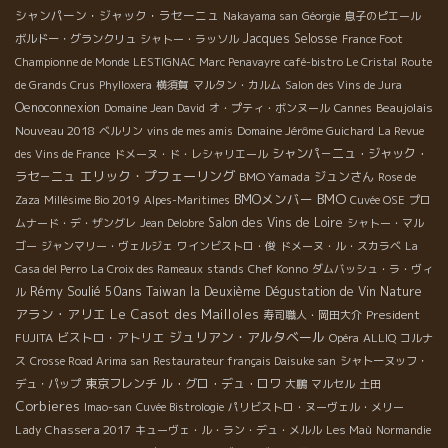
シャンパーン・ジャック・ラセーニュ
Nakayama san
Géorgie
息子のピエール
Jacques Selosse
ボルドー・グランクリュ
シャトー・ラッソル
France Foot
Championne de Monde
LESTIGNAC
Marc Penavayre
café-bistro Le Cristal
Route
de Grands Crus
Phylloxera
横須賀
マルタン・カルム
Salon des Vins de Jura
Oenoconnexion
Beaujolais
Domaine Jean David
オ・プティ・ボンヌール
Cannes
Nouveau 2018
ベルリン
vins de mes amis
Domaine Jérôme Guichard
La Revue
シャンパ－ニュ・ジャック・
des Vins de France
ドメーヌ・ド・レシャリエール
エリック・プフェーリング
ラセ－ニュ
BMO Yamada
ジュンさん
Rose de
BMO
BMOメンバー
Zaza
Millésime Bio 2019
Alpes-Maritimes
Cuvée OSE
プロ
Salon des Vins de Loire
ムナード・デ・ザングレ
Jean Delobre
シャトー・マル
ゴー
ジャンマリー・ヴェルジェ
ワインビストロ・俊
ドメーヌ・ル・スカラベ
La
Casa del Perro
La Croix des Rameaux
stands
Chef Konno
ダムバッシュ・ラ・ヴィ
Rémy Soulié 50ans
Taiwan la Deuxième Dégustation de Vin Nature
ル
アラン・アリエ
Le Casot des Mailloles
President
寿司職人・岡田大介
ジュリアン・アルタベール
FUJITA
ビストロ・アトリエ
Opéra
ALLIQ
コルナ
ス
Crosse Road Arima san
Restaurateur français Daisuke san
シャトーヌッフ・
東京フレンチ
ル・グロ・デュ・ロワ
デュ・パップ
大鵬
マルセル
土田
Corbieres
Imao-san
Cuvée Bistrologie
パリビストロ・ヌーヴェル・メリー
Lady Chassera 2017
キューヴェ・ル・ラン・デュ・メルル
Les Maù
Normandie