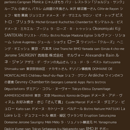
Monica
parlions Carignan
じゃんぼもち
パリ・レストラン「ジョルジュ・サンク」
ルーブル
小泉さん
パカレ
山田屋の矢島さん
米沢
柳沼憲一さん
Côte de Rayon
シ
ビス
ェフ・菊池
貴腐
ジュリエナ
ドメーヌ・デ・ザミエル
サロン・ビオ・トップ
トロ・ブリュタル
Michel Grisard
Ruchottes Chambertin
モンマルトル・ビス
Okonomiyaki Kiji
ドメーヌ・ミカエル・ブージュ
ラ・ローズ・キ・トゥッシュ
SANTEKAN
シルヴァン・リショ
クリスト・パカレ
Bistro Poulpe
Madona Eglise
ローヌ
ーム
Sylvie Augereau
ジュール・ショヴェ
ワインバー「クルーズ」
へニ
東京・六本木
ング・オエッシュ
Une Tranche
BMO Yamada san
Ginza 4 cho-me
Jerome SAURIGNY
Alexandre Bain
ル
西南部
株式会社 オルヴォー
ネ・ジャン
アザミ・デ・ヴァンの丸山さん
リュ・ド・ラ・ペスト
Katsuyama
Shinsaku san
東京世田谷区・ナカモトさん
オリゾン事務局
DOMAINE DE
Ardèche
MONTCALMES
Château-Neuf-du-Pape
シェフ・グワン
ワインの4つ
Gevrey-Chambertin
の要素
Georges Lemarié
Apps
Paris bistros
Tokyo Ebisu
Dégustations
ダミアン・コクレ・ヌーヴォー
Dynamitage
ドメーヌ・アド・ヴ
AMMERSCHEWIHR
東京・文京
Maximus
Konno de Organ
ィヌム
お好み焼き・きじ「さんて寛」
ドメーヌ・ダミアン・ビ
Cuvée Marcel
ュロー
Kato san
La
ドメーヌ・カトリーヌ・ベルナール
Bistro Nature MATSUKI
Loire
レミ・デュフェートル
横浜・緑区
ヴァランセ
Eruption Sakurajima
Méli Mélo
Domaine Jerome Saurigny
ラ・リュノット醸造元
M. Yanaginuma
BMO 社
Daikin Kume-san
Tokyo Setagaya-ku Nakamoto san
チボー