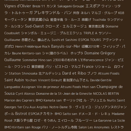
エスポア
Vignes d'Olivier
Breze 11
カンヌ
Sakagami Groupe
ワイン・リタ
アレキサンドル・バン
ラ・トルトゥーガ
共存
ネルハ
マルゴ・グループ
KGB
東京武蔵小山
モーヴェータン
能登半島
ラ・ルース
串揚げ
Tsuchida
ラングドッ
Sud-Ouest
クローズ・エルミタージュ
ク・ルシヨン
東京恵比寿
Domaine
Coudoulet
シャンボル・ミュージニ・プルミエクリュ
TRIPLE A
サンソー
Guillaume
赤間さん、藤山さん
Sushi et Sashimi
ESPOA TOURS
アヴァンティ・
Banyuls-sur-Mer
ポポロ
Henri Frédérique Roch
収穫2018年・フィリップ・パ
Domaine Grégory
カレ
Baune Kentaro-san
シャ(猫のラベル）
ホップラ
Guillaume
Sommelier Hino san
2300年の杉の木
L'Effervescence
ジャン・ピエ
France
ール・クワントロ
東京銀座
パリ・ビストロ・マルゴ
リショーム 白ワイ
Dard et Ribo
ン
Station Shinosaka
北アルデッシュ
ブノワ
Atsumi Foods
Saint Aubin
Yo chan
Vincent Girault
彫刻家の山下さん
Davide Gentile
Champagne de
Languedoc Assignan
Vin de primeur
Atsumi Foods Mori san
Sousa
Cyril Alonso
Domaine de la St-Jean de la Gineste
NICOLAS BERTIN
Marion des Capriers
BMO Kamata san
オーリック社
ル・ブリュエル
Nuits Saint
Georges 1er Cru Aux Argillas
Notre-Dame
ラ・ヴィエイユ・ジュリアンヌのジャン
Bistrot
ESPOAナカモト
ポール
BMO Saito san
ドメーヌ・ド・レキュ
Madame
フルーリー
Rosé
大阪うずら屋
ロゼ・そうめん
エイロール
La Garonne
La Sicile
BMO Kiritani san
Rouge
パリ・ノートルダム寺院
Salon Les Anonymes
レストラ