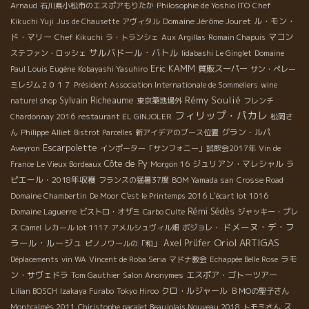
Arnaud
石川県小松市のエスポアもりたか
Philosophie de Yoshio ITO
Chef
Domaine Jérôme Jouret
ル・モン・
Kikuchi Yuji
Jus de Chausette
アヴィタル
ド・マリー
マコン
Chef Kikuchi
ラ・トランシェ
Aux Argillas
Romain Chapuis
サルバドール・バトル
ステファン・ロッシェ
Iidabashi Le Ginglet
Domaine
Eric KAMM
質販スーパー
Paul Louis Eugène
Kobayashi Yasuhiro
サン・ペレー
ミレジム２０１７
Président Association Internationale de Sommeliers
wine
Rémy Soulié
Sylvain Richeaume
naturel shop
東京築地場外
フレンチ
フィリップ・パカレ
Chardonnay 2016
restaurant EL GINJOLER
松岡さ
グラン・ルパ
ん
Philippe Alliet
Bistrot Parcelles
新アイデアのブース位置
Escarpolette
Aveyron
インポーター「サンフォニー」試飲会2017年
Vin de
Côte de Py
ジュリアン・マレシャル
ラ
France
Le Vieux Bordeaux
Morgon 16
ピエール・2018年収穫
フランスの猛暑37度
BOM Yamada san
Crosse Road
Domaine Chambertin
De Moor
C'est le Printemps 2016
L'écart lot 1016
Rémi Sédès
Domaine Laguerre
ビストロ・オザミ
Carbo Culte
ジャッキー・プレ
ドメーヌ・デ・フ
ス
Camel
レカール lot 1117
アメルシュヴィル畑
ボジョレ・
Oriol ARTIGAS
ラール・ルージュ
Axel Prüfer
ピノノワールの「和」
ラモ
Déplacements
vin WA
Vincent de Roba Seria
マドナ教会
Echappée Belle Rose
ン・サヴェドラ
エスポア・ゴトーツアー
Tom Gauthier
Salon Anonymes
クロ・ルジャール
Lilian BOSCH
Izakaya Furabo
Tokyo Hiroo
ＢＭОの聖子さん
ス
Montcalmès 2011
Chiristophe pacalet Beaujolais Nouveau 2018
トモミさん