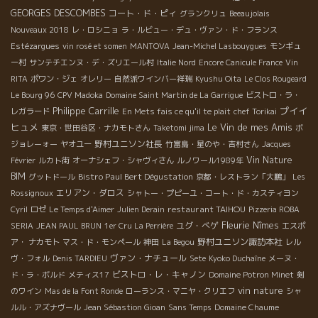
GEORGES DESCOMBES
コート・ド・ピィ
グランクリュ
Beeaujolais
Nouveaux 2018
レ・ロシニョ
ラ・ルビュー・デュ・ヴァン・ド・フランス
Estézargues
vin rosé et somen
MANTOVA
Jean-Michel Lasbouygues
モンギュ
ー村
サンテチエンヌ・デ・ズリエール村
Italie Nord
Encore Canicule France
Vin
RITA
ポワン・ジェ
オレリー
自然派ワインバー祥瑞
Kyushu Oita
Le Clos Rougeard
Le Bourg 96
CPV Madoka
Domaine Saint Martin de La Garrigue
ビストロ・ラ・
Philippe Carrille
プイイ
レガラード
En Mets fais ce qu'il te plait
chef Torikai
ヒュメ
Le Vin de mes Amis
東京・世田谷区・ナカモトさん
Taketomi jima
ボ
野村ユニソン社長
ジョレーォー
ヤオユー
竹富島・星のや・吉村さん
Jacques
Vin Nature
Février
ルカト街
オーナシェフ・シャヴィさん
ルノワール1989年
BIM
Bistro Paul Bert Dégustation
グットドール
京都・レストラン「大鵬」
Les
エリアン・ダロス
Rossignoux
シャトー・プピーユ・コート・ド・カスティヨン
restaurant TAIHOU
Cyril
ロゼ
Le Temps d'Aimer
Julien Derain
Pizzeria ROBA
Fleurie
ユグ・べゲ
Nîmes
SERIA
JEAN PAUL BRUN
1er Cru La Perrière
エスポ
野村ユニソン諏訪本社
ア・ ナカモト
マス・ド・モンペール
神田
La Begou
レル
ヴァン・ナチュール
ヴ・フォル
Denis TARDIEU
Sete
Kyoko Duchaîne
メーヌ・
ビストロ・レ・キャノン
ド・ラ・ボルド
メティス17
Domaine Potron Minet
剣
vin nature
のワイン
Mas de la Font Ronde
ローランス・マニヤ・クリエフ
シャ
ルル・アズナヴール
Jean Sébastion Gioan
Sans Temps
Domaine Chaume