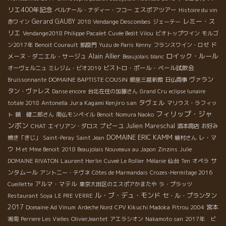
リエ400年記念
エスポアツアー
ベルナール・ナディー・フコー
Histoire du vin
レミー・ス
Gerard GAUBY
赤ワイン
2018 Vendange Descombes
ジェーテー
リエ
Vendange2018 Philippe Pacalet
Cuvée Bedit Vilou
ビオトップワイン
モルゴ
ド
ン2017年
Benoit Courault
凱旋門
Yuzu de Paris
Kenny
フランスワイン・ロゼ
Alain Allier
ロイック・ルール
メーヌ・ダニエル・サージュ
Beaujolais blanc
ビストロ・ポール・ベール試飲会
オーヴェルニュ
ミレジム・ビオ2019
DOMAINE BAPTISTE COUSIN
ヴァラン
Bruissonnante
銀座三越新館
日仏商事
タン・ヴァレス
Danse encore
台北在住の加藤さん
Grand Cru
eclipse lunaire
タヴェル
Jura Kagami Kenjiro san
totale 2018
Antonella
マリウス・ラフィッ
フィリップ・ジャ
ト
鏡 健二郎さん
南仏モンペイル
Benoit
Nomura Naoko
ンボン
CHAT
プピーユ
Julien Mareschal
エイリアン・ダロス
酒本商店
お好み
DOMAINE ERIC KAMM
レ・マ
焼き「きじ」
Saint-Peray
Saint Jean
植村さん
ウ
M et Mme Benoit
2018 Beaujolais Nouveaux au Japon
Zinzins
Julie
Laurent Herlin
サ
DOMAINE RIVATON
Cuveé Le Rollier
Mélanie
仙台
Ten
オペラ
ンタムール
アントニー・テヴネ
Côtes de Marmandais
Crozes-Hermitage 2016
アルマ・マテル
Cueillette
東京大田区のエスポアかまたや
ラ・プラッツ
ル・ブ・デュ・モンド
セ・ル・プランタン
Restaurant Soya
LE PRE VERRE
2017
宮本
Domaine Ad Vinum
Ardeche Nord
CPV Kikuchi Madoka
Pitrou 2004
湘南
Perriere Les Vielles
OlivierJeantet
アエラシオン
Nakamoto san
2017年 ビ