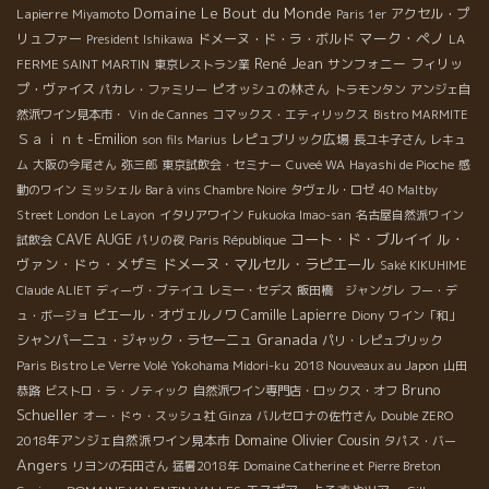
Domaine Le Bout du Monde
Lapierre
アクセル・プ
Miyamoto
Paris 1er
マーク・ペノ
リュファー
ドメーヌ・ド・ラ・ボルド
President Ishikawa
LA
René Jean
サンフォニー
フィリッ
FERME SAINT MARTIN
東京レストラン業
プ・ヴァイス
ピオッシュの林さん
パカレ・ファミリー
トラモンタン
アンジェ自
然派ワイン見本市・
Vin de Cannes
コマックス・エティリックス
Bistro MARMITE
Ｓａｉｎｔ-Emilion
レピュブリック広場
son fils Marius
長ユキ子さん
レキュ
ム
大阪の今尾さん
弥三郎
東京試飲会・セミナー
Cuveé WA
Hayashi de Pioche
感
動のワイン
ミッシェル
Bar à vins Chambre Noire
タヴェル・ロゼ
40 Maltby
Street London
Le Layon
イタリアワイン
Fukuoka Imao-san
名古屋自然派ワイン
CAVE AUGE
コート・ド・ブルイイ
ル・
試飲会
パリの夜
Paris République
ヴァン・ドゥ・メザミ
ドメーヌ・マルセル・ラピエール
Saké KIKUHIME
Claude ALIET
ディーヴ・ブテイユ
レミー・セデス
飯田橋 ジャングレ
フー・デ
ピエール・オヴェルノワ
Camille Lapierre
ュ・ボージョ
Diony
ワイン「和」
Granada
シャンパーニュ・ジャック・ラセーニュ
パリ・レピュブリック
Paris Bistro Le Verre Volé
Yokohama Midori-ku
2018 Nouveaux au Japon
山田
Bruno
恭路
ビストロ・ラ・ノティック
自然派ワイン専門店・ロックス・オフ
Schueller
オー・ドゥ・スッシュ社
Ginza
バルセロナの佐竹さん
Double ZERO
Domaine Olivier Cousin
2018年アンジェ自然派ワイン見本市
タパス・バー
Angers
リヨンの石田さん
猛暑2018年
Domaine Catherine et Pierre Breton