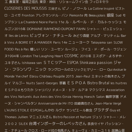
エ
農業家・福岡正信氏
東京・神田・リショームワイン会
フィロキセラ
CLOSERIES DES MOUSSIS
ピノ・ノワール
三谷さん
La Colline Inspiré
ビスト
銀座
Sud
ロ・ユイガ
Fronton
アレクサンドル・バン
Piemonte
肉
Beeaujolais
モ
La Chambre Noire Paris 11e
ル・ルペール・ド・カルトゥッシュ
ンブラン
モ
DOMAINE RAYMOND DUPONT FAHN
ルゴン2016年
シャトー・ピュエッシュ・
ビュヴォン・ナチュール
オ
îles de Lérins
みどり酒屋
アルプ・マリティム
Bar
ニューヨーク
à Vins A BOIRE ET A MANGER
Paris 14e
Takayama san
SLOW
FOOD
Pas à Pas
嬉しい
リン・ユーセン
ルージュ・フイユ・ド・ポール・ウジェン
COSMIC
ヌ1994年
London The Laughing Heart
2018年
エスポア・よろずや・
ＳＴＣツアー
passion
ジャ
ESPOA Shinkawa
ユキ子さん
Ishikawa san
ン・フランソワ・ニック
ラングロールのエリックとマリー・ロー
Qui évolue le
Monde
Yve chef
Ebisu
Château Poupille 2015
Jean-Paul
ミネットの鈴木さん
ブ
ＥＳＰＯＡ
Bistro Brutal
ルイ
マルゴー
Nuits Saint-Georges
那覇
les huitres
ＥＳＰＯＡもりたか
シャリバリ
ドメーヌ・トマ・ルアネ
マクシマス
Association
des Vins Naturels
Aux Amis des Vins Ginza
Hennig Hoesch
Salon
輪飲学園
ドメ
ーヌ・シャンベルタン
Anniversaire de Mr ITO
田崎真也さん
Jean-Marie Vergé
グラナダ
L'AUNIS ETOILE
ESPOAしんかわ
ルヴァ
サンピエール教会
Guy et
Thomas Jullien
マニュエルさん
Bistro Passion et Nature
ジュリ
シャトー・メレ
台湾インポーターのレベッカさん
２００２
SILEX
奈良セイヤ
パッション・
エ・ナチュール
クロス・ロード社の有馬さん
キューヴェ・カミーユ１６
故勝山晋