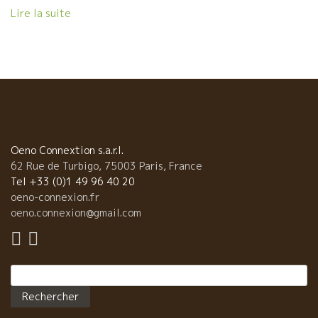
ロ。いつもニコニコして、モクモクと働くダイミアン。 ダミアン
Lire la suite
のその性格に似ている。どこまでも控え目で、でしゃばることが
ないワイン！ そのダミアンから電話が入った。 『2018年は収穫
が素晴らしかった。量も品質も最高だった。』本当に喜んでい
た。 過去3年、天候不良で実に厳しい収穫量だった。私もホント
に心配していた。良かった！ ★ピザリア店 Roba Seria ロバ・
セリアにて 今夜は、パリの Chatelet シャトレにある自然派ワイ
ンが飲めるピザ屋、Roba Seria ロバ・セリアでこのワインを飲ん
でいる。 ここのピザの生地は、丹念にねった後、最低72時間以上
寝かしておいたものしか使わない。 実にやさしいくて美味しい。
Oeno Connextion s.a.r.l.
お腹がふくれない。消化がすこぶる良い。 その上、ワインのセレ
62 Rue de Turbigo, 75003 Paris, France
クションが美味しい自然なものばかり。 店長のヴァンサン
Tel +33 (0)1 49 96 40 20
Vincent も実に気持ちのいいヤツ。 レストランは、まず気持ちの
oeno-connexion.fr
いいところが一番！ どんなに美味しくても、気持ちのよくないと
oeno.connexion@gmail.com
ころや、妙に疲れるところは行きたくない！ 最後に、ヴァンサン
自家製のレモンチェロをサーヴィスしてくれる。これがまた美味
しい。 いつも混んでいるので予約した方がいい。
Rechercher :