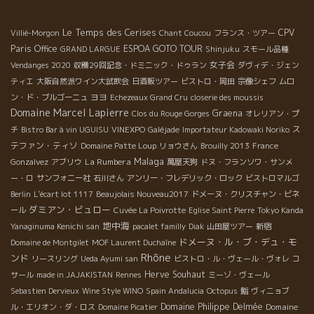
Le Temps des Cerises
CPV
Villié-Morgon
Chant Coucou
フランス・ツアー
Paris Office
ESPOA GOTO TOUR
GRAND LARGUE
Shinjuku
スモール品種
女子会
Vendanges 2020
収穫29回記念・ドミニック・ドゥラン
ダヴィデ・ジェン
ティエ
大阪自然派ワイン大試飲会
日酒販ツアー
ビストロ・岡田
宗像シェフ
ムロ
ヨヨ
ン・ド・ブルゴーニュ
Echezeaux Grand Cru
closerie des moussis
Domaine Marcel Lapierre
Graena
Clos du Rouge Gorges
オレリアン・プ
ス
チ
Bistro Bar à vin UGUISU
VINEXPO
Galéjade
Importateur Kadowaki Noriko
テファン・ティソ
Domaine Patte Loup
リョウさん
Brouilly 2013
France
Malaga
La Rumbera
Gonzalvez
アブリウ
萬屋天狗
ドヌ・フランソワ・サンメ
ー・ロ
サンフォニー社
石川さん
アンリー・フレデリック・ロック
ビストロマルゴ
Berlin
L'écart lot 1117
Beaujolais Nouveau2017
ドメーヌ・クリスチャン・ビネ
ダミアン・ビュロー
ール
Cuvée La Poivrotte
Eglise Saint Pierre
Tokyo Kanda
地中海
Yanaginuma Kenichi san
pacalet familly
Diak
山田屋ツアー
新宿
ドメーヌ・ル・ブ・デュ・モ
Domaine de Montgilet
MOF Laurent Duchaîne
Rhône
ンド
リースリング
Ueda Ayumi san
ビストロ・ル・ヴェール・ヴォレ
コ
Herve Souhaut
サール
made in JAJAKISTAN
Rennes
ミーゾ・ヴェール
Sebastien Dervieux
Wine Style WINO
Spain Andalucia
Octopus
鮨
ヴィニョブ
Domaine Philippe Delmée
Domaine
ル・エリオン・ダ・ロス
Domaine Picatier