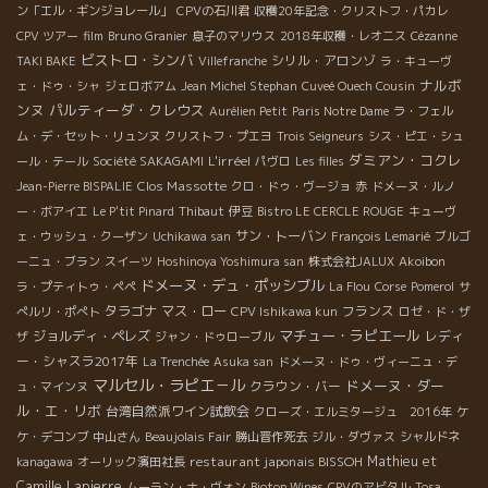
ン「エル・ギンジョレール」
CPVの石川君
収穫20年記念・クリストフ・パカレ
CPV ツアー
film
Bruno Granier
息子のマリウス
2018年収穫・レオニス
Cézanne
ビストロ・シンバ
シリル・アロンゾ
TAKI BAKE
Villefranche
ラ・キューヴ
ナルボ
ェ・ドゥ・シャ
ジェロボアム
Jean Michel Stephan
Cuveé Ouech Cousin
ンヌ
パルティーダ・クレウス
Aurélien Petit
Paris Notre Dame
ラ・フェル
ム・デ・セット・リュンヌ
クリストフ・プエヨ
Trois Seigneurs
シス・ピエ・シュ
ダミアン・コクレ
L'irréel
ール・テール
Société SAKAGAMI
パヴロ
Les filles
Clos Massotte
Jean-Pierre BISPALIE
クロ・ドゥ・ヴージョ
赤
ドメーヌ・ルノ
ー・ボアイエ
Le P'tit Pinard
Thibaut
伊豆
Bistro LE CERCLE ROUGE
キューヴ
サン・トーバン
ェ・ウッシュ・クーザン
Uchikawa san
François Lemarié
ブルゴ
ーニュ・ブラン
スイーツ
Hoshinoya Yoshimura san
株式会社JALUX
Akoibon
ドメーヌ・デュ・ポッシブル
ラ・プティトゥ・ペペ
La Flou
Corse
Pomerol
サ
タラゴナ
マス・ロー
フランス
ぺルリ・ポぺト
CPV Ishikawa kun
ロゼ・ド・ザ
マチュー・ラピエール
ジョルディ・ペレズ
レディ
ザ
ジャン・ドゥローブル
ー・シャスラ2017年
La Trenchée
Asuka san
ドメーヌ・ドゥ・ヴィーニュ・デ
マルセル・ラピエ－ル
ドメーヌ・ダー
クラウン・バー
ュ・マインヌ
ル・エ・リボ
台湾自然派ワイン試飲会
クローズ・エルミタージュ 2016年
ケ
ケ・デコンブ
中山さん
Beaujolais Fair
勝山晋作死去
ジル・ダヴァス
シャルドネ
restaurant japonais BISSOH
Mathieu et
kanagawa
オーリック濱田社長
Camille Lapierre
ムーラン・ナ・ヴォン
Biotop Wines
CPVのアビタル
Tosa