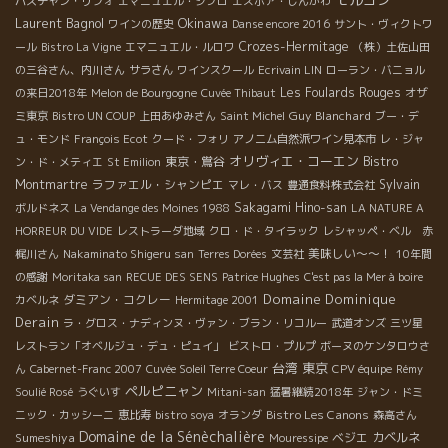
バスチャン・リフォ
エマニュエル・ジブロ
エスポア・しんかわ
Laurent Bagnol
Okinawa
ワインの歴史
Danse encore 2016
サント・ヴィクトワ
Crozes-Hermitage
ール
Bistro La Vigne
エマニュエル・ルロワ
（株）土佐山田
の三谷さん、内川さん
サラさん
ワインスクール
Ecrivain LIN
ローラン・バニョル
Les Foulards Rouges
の来日2018年
Melon de Bourgogne
Cuvée Thibaut
オザ
Guy Blanchard
ミ東京
Bistro UN COUP
上田あゆみさん
Saint Michel
ブー・デ
ュ・モンド
François Ecot
クード・フォリ
アノニム自然派ワイン見本市
レ・ジャ
オリヴィエ・コーエン
東京・鴬谷
Bistro
ン・ド・メティエ
St Emilion
Montmartre
ラファエル・シャンピエ
Sylvain
マレ・バス
豊通食料株式会社
Sakagami Hino-san
ボルドネス
La Vendange des Moines 1988
LA NATURE A
HORREUR DU VIDE
レストラーダ地域
クロ・ド・タイラック
レシャッペ・ベル 赤
美味しい～～！
梶川さん
Nakaminato Shigeru san
Terres Dorées
文芸社
10年間
の感謝
Moritaka san
RECUE DES SENS
Patrice Hughes
C'est pas la Mer à boire
Domaine Dominique
ダミアン・コクレー
カベルネ
Hermitage 2001
Derain
ラ・グロス・ナディンヌ・ヴァン・ブラン・リコルー
武道オンズ
三ツ星
レストラン「オベルジュ・デュ・ピュイ」
ビストロ・プルプ
ボーヌのケンタロウさ
台湾
東京
ん
Cabernet-Franc 2007
Cuvée Soleil Terre Coeur
CPV équipe
Rémy
ペルピニャン
Soulié Rosé
うぐいす
Mitani-san
猛暑継続2018年
ジャン・ドミ
Bistro Les Canons
ニック・カッシーニ
恵比寿
bistro soya
オランダ
森高さん
Domaine de la Sénèchalière
Sumeshiya
ベジエ
カベルネ
Mouressipe