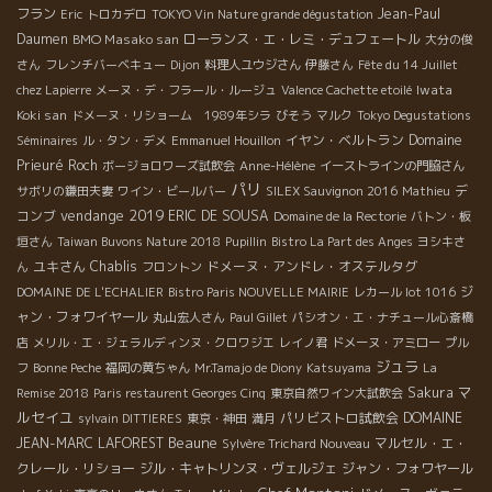
フラン
Jean-Paul
Eric
トロカデロ
TOKYO Vin Nature grande dégustation
Daumen
BMO Masako san
ローランス・エ・レミ・デュフェートル
大分の俊
さん
フレンチバーベキュー
Dijon
料理人ユウジさん
伊藤さん
Fête du 14 Juillet
Iwata
chez Lapierre
メーヌ・デ・フラール・ルージュ
Valence Cachette etoilé
Koki san
ドメーヌ・リショーム 1989年シラ
びそう
マルク
Tokyo Degustations
イヤン・ベルトラン
Domaine
Séminaires
ル・タン・デメ
Emmanuel Houillon
Prieuré Roch
ボージョロワーズ試飲会
Anne-Hélène
イーストラインの門脇さん
パリ
デ
サボリの鎌田夫妻
ワイン・ビールバー
SILEX Sauvignon 2016
Mathieu
vendange 2019
コンブ
ERIC DE SOUSA
Domaine de la Rectorie
バトン・板
垣さん
Taiwan Buvons Nature 2018
Pupillin
Bistro La Part des Anges
ヨシキさ
ユキさん
Chablis
ドメーヌ・アンドレ・オステルタグ
ん
フロントン
ジ
DOMAINE DE L'ECHALIER
Bistro Paris NOUVELLE MAIRIE
レカール lot 1016
ャン・フォワイヤール
丸山宏人さん
Paul Gillet
パシオン・エ・ナチュール心斎橋
店
メリル・エ・ジェラルディンヌ・クロワジエ
レイノ君
ドメーヌ・アミロー
プル
ジュラ
フ
Bonne Peche
福岡の黄ちゃん
Mr.Tamajo de Diony
Katsuyama
La
マ
Sakura
Remise 2018
Paris restaurent Georges Cinq
東京自然ワイン大試飲会
ルセイユ
パリビストロ試飲会
DOMAINE
sylvain DITTIERES
東京・神田
満月
Beaune
JEAN-MARC LAFOREST
マルセル・エ・
Sylvère Trichard Nouveau
クレール・リショー
ジル・キャトリンヌ・ヴェルジェ
ジャン・フォワヤール