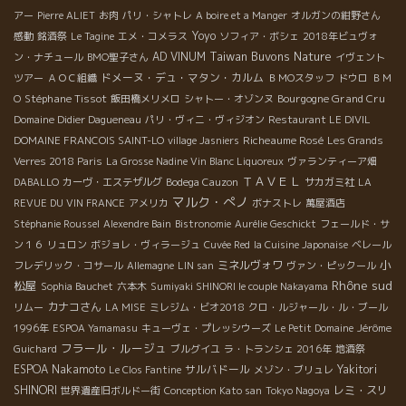
アー
Pierre ALIET
お肉
パリ・シャトレ
A boire et a Manger
オルガンの紺野さん
Yoyo
感動
銘酒祭
Le Tagine
エメ・コメラス
ソフィア・ボシェ
2018年ビュヴォ
Taiwan Buvons Nature
AD VINUM
ン・ナチュール
BMO聖子さん
イヴェント
ドメーヌ・デュ・マタン・カルム
ツアー
ＡＯＣ組織
ＢＭОスタッフ
ドウロ
ＢＭ
Stéphane Tissot
Bourgogne Grand Cru
О
飯田橋メリメロ
シャトー・オゾンヌ
Domaine Didier Dagueneau
パリ・ヴィニ・ヴィジオン
Restaurant LE DIVIL
Richeaume Rosé
DOMAINE FRANCOIS SAINT-LO
village Jasniers
Les Grands
Verres 2018 Paris
La Grosse Nadine Vin Blanc Liquoreux
ヴァランティーア畑
ＴＡＶＥＬ
DABALLO
カーヴ・エステザルグ
Bodega Cauzon
サカガミ社
LA
マルク・ぺノ
REVUE DU VIN FRANCE
アメリカ
ボナストレ
萬屋酒店
Stéphanie Roussel
Alexendre Bain
Bistronomie
Aurélie Geschickt
フェールド・サ
ン１６
リュロン
ボジョレ・ヴィラージュ
Cuvée Red
la Cuisine Japonaise
ベレール
小
ミネルヴォワ
フレデリック・コサール
Allemagne
LIN san
ヴァン・ピックール
Rhône sud
松屋
Sophia Bauchet
六本木
Sumiyaki SHINORI le couple Nakayama
カナコさん
リムー
LA MISE
ミレジム・ビオ2018
クロ・ルジャール・ル・ブール
1996年
ESPOA Yamamasu
キューヴェ・プレッシウーズ
Le Petit Domaine
Jérôme
フラール・ルージュ
Guichard
ブルグイユ
ラ・トランシェ 2016年
地酒祭
ESPOA Nakamoto
サルバドール
Yakitori
Le Clos Fantine
メゾン・ブリュレ
SHINORI
レミ・スリ
世界遺産旧ボルドー街
Conception Kato san
Tokyo Nagoya