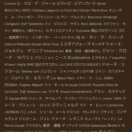
ル・クロ・デ・ジャール
ビストロ・ビアンカーラ
Cuisine
Xavier
BEAUJ'ALL'WINS
Château Lagairre
La Font de L'Olivier
Marie Rose
キューヴ
ェ ル・ジャンボン・ブランシャール
ヤン・ベルトラン
Brasserie Vendange
L'Angevin
chef Takemoto
パリ・ビストロ・サガン
Paris Belleville
ステファン・モ
ラン
岩田さん（岩ちゃん）
カプリエのマリオン
Fujisawa
南仏プロヴァンス
ゴビ
ル・タン・デ・スリーズ
ー
自然派ワイン・インポーター・イーストライン社
エスポアグループ
ドメーヌ・
Selosse Millesime
Nozaki Wine Shop
モンタダ
ジャン・クロ
ジョルジュ・デコンブ
Kitahara san
東京・渋谷・高太郎さん
ード・ラパリュ
ニース
Biodynamie
アヴィニョン
ミズキさん
T'inquiètes
ドメーヌ・リ
M'man!
Hop'là
BMO 社のマサコさん
LA CAVE D’ESTEZARGUES
ショーム
Takema-san
ジュヴレイ・シャンベルタン2015年
ジャン・セバスチャ
ラ・ルミーズ
Julien
ン・ジョアン
Les Beaux Macs
イヤン・ド・リュ
Altaber
Hughes Beguet
ドゥ・モール
le couple SAKATA
Poupille Côtes de
マシモ
アラン・カステック
Castillon
大近
Komatsu san
Alsace Humbrebrecht
ス
ド
Equipe BMO
ドメーヌ・オベルノワ・ウイヨン
アンジュヴァン
Lenoir 1989
スヴィニャルグ
メーヌ・プリューレ・ロック
Catherine
マス・オ・ビュイ
JAMBON
バニュルス・シュール・メール
ビストロ・セレスタン
フランス・ゴンザ
ジェローム・ジュレ
ドメーヌ・レオニス
ルヴェス
キューヴェ「レッド」
La
東京・銀座
Beziers
Pierre chaude
アスカさん
ディアック
ESPOA Kamataya
セ
モルゴン