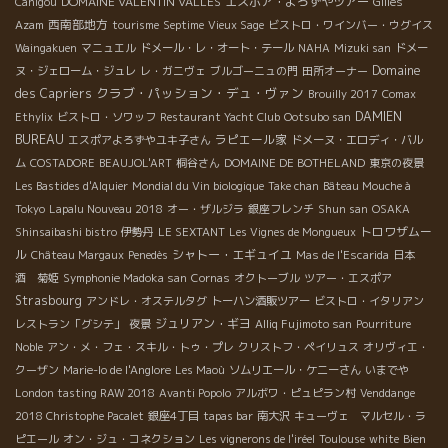
DOMAINE VALENTIN VALLES
エスポア・よろずやツアー
Canigou
Gilles
西南部地方
Azam
tourisme
Septime
Vieux Sage
ビストロ・ワインバー・ウグイス
Waingakuen
マニュエル
ドメール・レ・オート・テール
NAHA
Mizuki san
ドメー
Domaine
ヌ・ジェローム・ジュレ
レ・ガニヴェ
ブルゴーニュの門
田所オーナー
クラブ・パッション・デュ・ヴァン
des Capriers
Brouilly 2017
Comax
DAMIEN
Ethylix
ビストロ・ソワッフ
Restaurant Yacht Club
Ootsubo san
BUREAU
ラピエール家
エスポアよろずやユキ子さん
ドメーヌ・エロディ・バル
ム
COSTADORE
BEAUJOL'ART
桐谷さん
DOMAINE DE BOTHELAND
東京の夜景
Les Bastides d'Alquier
Mondial du Vin biologique
Take chan
Bâteau Mouche à
Tokyo
Lapalu Nouveau 2018
オー・ザルジラ
銀座フレンチ
Shun san
OSAKA
トロワザムー
Shinsaibashi bistro
伊勢丹
LE SEXTANT
Les Vignes de Mongueux
ル
シャトー・エギュイユ
Château Margaux
Penedès
Mas de l'Escarida
日本
酒 菊姫
Symphonie Madoka san
Cornas
オクトーブル
ツアー・エスポア
Strasbourg
アンドレ・オステルタグ
トーハン酒販ツアー
ビストロ・イタリアン
ジュリアン・ギヨ
レストラン「グシテ」
夜景
Alliq Fujimoto san
Pourriture
Noble
アン・メ・フェ・スキル・トゥ・プレ
クリストフ・ペイリュス
オリヴィエ・
クーザン
Marie-lo de l'Anglore
Les Maoù
ソムリエール・ケニーさん
いまでや
London tasting RAW 2018
Avanti Popolo
アルボワ・ピュピラン村
Venddange
2018 Christophe Pacalet
銀座4丁目
tapas bar
南大沢
キューヴェ マルセル・ラ
Bien
ピエール
オン・ジュ・コネクション
Les vignerons de l'iréel
Toulouse
white