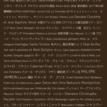
Chef Mantani
ドメーヌ・ヴァラ
chef Xabi
東京のリョウさん
Tokyo Mitaka
ンタン・ヴァレス
マテウス
はせがわ酒店
Akiko Goto
渋谷
東京調布
2017年の収
穫情報
ESPOA MORITAKA
Juste Ciel
La Trenchée 2016
Ｃａｔｈｅｒｉｎｅ Ｂ
Domaine Charlotte
ｒｅｔｏｎ
オルヴォー、オリゾン
Vin Picoeur
Pleine Lune
et Jean Baptiste Sénat
お酒のアトリエ吉祥
CPVフランス蔵元訪問ツアー
ロイ
ック
Nuit Saint Georgers 1er Cru
ヴォンゴレ・スパゲティ
大園 弘さん
コート・
Président Nomura Unison
ド・マルマンデ
和飲学園
Clos Baquey
シノン城
クロ
サントヴィクトワール山
ード・アリエ
chardonnay pétillant
Miho
ル・スラ
montagne Sainte Victoire
渡辺幸樹シェフ
Elian Da Ros
Indigene
幸子さん
Jun san
Laurence et Rémi Dufaitre
カリム
Sake japonais GONINMUSUME
Aurélie
Vongole spagetti
ギー・エ・トマ・ジュリアン
Le Verre Vole
6 Pieds sur
レストラン「ル・ヴェール・ヴォレ」
Terre
Anthony Guix
マチュとマリオン
ビストロ・フラコン
Cabernet-Franc
ドミニック・ドゥラン
ソルスルリ2017
PHILIPPE
ディオニ社
Les Pyrenees
ドメーヌ・オリビエ・クザン
諏訪湖
JAMBON
ドメーヌ・デ・スリエ
Louvre
諏訪
street Rambla
Nuit Bordeaux
Salon des Vins Naturels Montpellier
Event du Vin Nature au Japon
Bistro de Komatsuya san
Millésime Bio
Vin italien
パッション
チーズフォンデュ
Domaine Christophe
Mauvais Temps
タラゴナ地方
ドメーヌ・リショー
Pacalet
2018 Vendange Lapierre
Ozil Frangins Vignerons
Mr. Ishida à Lyon
シャンパー
シャトー・レスティニャック
トム・ゴティエ
Beaujolais Villages