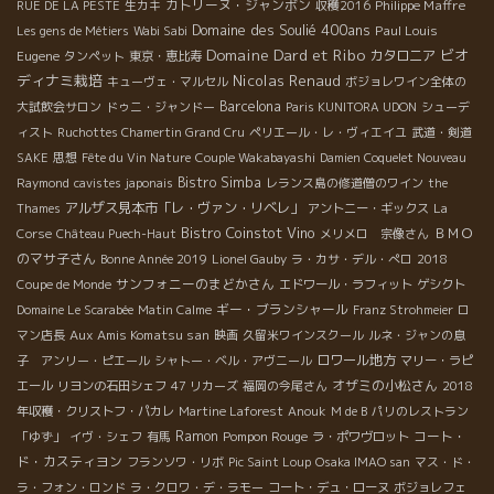
カトリーヌ・ジャンボン
Philippe Maffre
RUE DE LA PESTE
生カキ
収穫2016
Domaine des Soulié 400ans
Paul Louis
Les gens de Métiers
Wabi Sabi
Domaine Dard et Ribo
ビオ
Eugene
カタロニア
タンペット
東京・恵比寿
ディナミ栽培
Nicolas Renaud
キューヴェ・マルセル
ボジョレワイン全体の
Barcelona
大試飲会サロン
ドゥニ・ジャンドー
Paris KUNITORA UDON
シューデ
ィスト
Ruchottes Chamertin Grand Cru
ペリエール・レ・ヴィエイユ
武道・剣道
SAKE
思想
Fête du Vin Nature
Couple Wakabayashi
Damien Coquelet Nouveau
Bistro Simba
Raymond
cavistes japonais
レランス島の修道僧のワイン
the
アルザス見本市「レ・ヴァン・リベレ」
Thames
アントニー・ギックス
La
Bistro Coinstot Vino
ＢＭＯ
Corse
Château Puech-Haut
メリメロ 宗像さん
のマサ子さん
Bonne Année 2019
Lionel Gauby
ラ・カサ・デル・ぺロ
2018
サンフォニーのまどかさん
Coupe de Monde
エドワール・ラフィット
ゲシクト
ギー・ブランシャール
Domaine Le Scarabée
Matin Calme
Franz Strohmeier
ロ
Aux Amis Komatsu san
マン店長
映画
久留米ワインスクール
ルネ・ジャンの息
ロワール地方
子 アンリー・ピエール
シャトー・ベル・アヴニール
マリー・ラピ
オザミの小松さん
エール
リヨンの石田シェフ
47 リカーズ
福岡の今尾さん
2018
年収穫・クリストフ・パカレ
Martine Laforest
Anouk
M de B
パリのレストラン
Ramon
Pompon Rouge
コート・
「ゆず」
イヴ・シェフ
有馬
ラ・ポワヴロット
ド・カスティヨン
フランソワ・リボ
Pic Saint Loup
Osaka IMAO san
マス・ド・
ラ・フォン・ロンド
ラ・クロワ・デ・ラモー
コート・デュ・ローヌ
ボジョレフェ