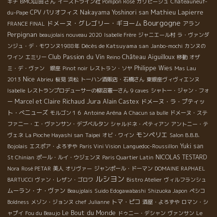
BMO山田さん
キチ
イーストライン社
Pompon Rosé
カリピージュ
Châteauneuf-
Mathieu Lapierre
CPV パリオフィス
Nakayama Yoshinori san
du-Pape
Bourgogne
ドメーヌ・グレゴリー・ギヨーム
アラン
FRANCE FINAL
Perpignan
beaujolais nouveau 2020
Isabelle Frère
ジャニエール村
ラ・ヴァンダ
Décès de Katsuyama san
ンジュ・デ・モワンヌ1988年
Janbo-mochi
カンヌの
Club Passion du Vin
Château Aiguilloux
ワイン
エミリー
Reino
移動
オザ
Philippe Wies
ミ・デ・ヴァン 銀座
Pinot noir
レストラン・ソヤ
Mas Lau
Nice
2013
Abrieu
桜見
浜松
トーハン酒販店・石橋さん
東銀座ヴィヴィエンヌ
Isabelle
レストランプロデューサーの柳沼憲一さん
9 caves
シャトー・ジャン・フォ
Jura
Marcel et Claire Richaud
Alain Castex
ドメーヌ・ラ・プティッ
ー
ト・べニューズ
モルゴン１６
Antoine Aréna
A Chacun sa bulle
ドメーヌ・ステ
ファニー・エ・ヴァンサン・デブベルタン
シャルドネ・ペティアン
アントニー・テ
モンペリエ
Taipei
ヴェネ
La Pioche Hayashi san
オビ・ワイン
Salon B.B.B.
Yuki san
Bojolais
エスポア・よろずや
Paris Vini Vision
Languedoc-Roussillon
NICOLAS TESTARD
St Chinian
ポール・ルイ・ウジェンヌ
Paris Quartier Latin
Nora
Rosé PETAR
美人
オリヴァー
ジャンポール・ドーマン
DOMAINE RAPHAEL
ルシヨン
BARTUCCI
ヴァン・レザン・ゴロワ
Bistro Atelier
ヴィルフランシュ
ムーラン・ナ・ヴァン
Beaujplais
Suido Edogawabashi
Shizuoka Japon
ペシコ
トマ・ピコ
Boldness
メゾン・ジョンヌ
chef Julianne
酒屋・よろずや
ロマン・シ
Le Bout du Monde
ャプイ
Fou du Beaujo
ドゥニー・デシャン
ヴァンサン
Le