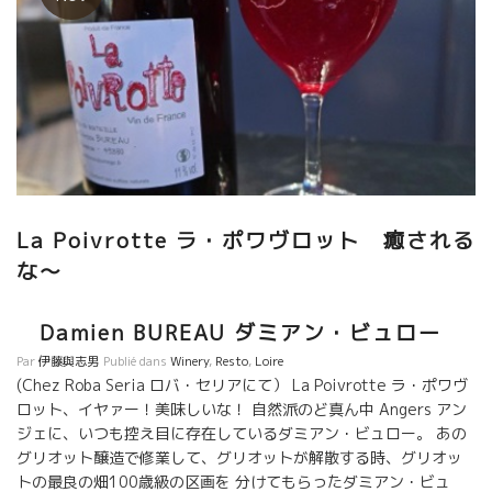
La Poivrotte ラ・ポワヴロット 癒される
な～
Damien BUREAU ダミアン・ビュロー
Par
伊藤與志男
Publié dans
Winery
,
Resto
,
Loire
(Chez Roba Seria ロバ・セリアにて） La Poivrotte ラ・ポワヴ
ロット、イヤァー！美味しいな！ 自然派のど真ん中 Angers アン
ジェに、いつも控え目に存在しているダミアン・ビュロー。 あの
グリオット醸造で修業して、グリオットが解散する時、グリオッ
トの最良の畑100歳級の区画を 分けてもらったダミアン・ビュ