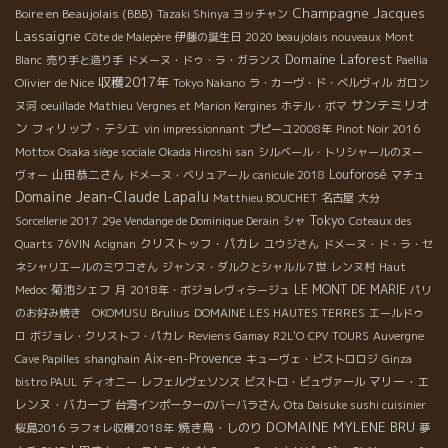
Champagne Jacques
Boire en Beaujolais (BBB)
Tazaki Shinya
ヨッチャン
Lassaigne
Côte de Malepère
伊藤の誕生日
2020 beaujolais nouveaux
Mont
Domaine Laforest
Blanc
売り手と造り手
ドメーヌ・ドゥ・ラ・ガランス
Paellia
収穫2017年
Olivier de Nice
Tokyo Nakano
ラ・カーヴ・ド・ベルヴィル
ガロン
サンテミリオ
ヌ河
oeuillade
Mathieu Vergnes et Marion Kergines
ホテル・ボマ
ン
フィリップ・テシエ
vin impressionnant
プピーユ2008年
Pinot Noir 2016
Mottox Osaka siège sociale
Okada Hiroshi san
シルベール・トリシャールのヌー
山田恭二さん
Louforosé
ヴォー
ドメーヌ・ベリュアール
canicule 2018
マチュ
Domaine Jean-Claude Lapalu
Matthieu BOUCHET
名古屋
大分
Tokyo
Sorcellerie 2017
29e Vendange de Dominique Derain
シャ
Coteaux des
クリストッフ・パカレ
Quarts
76VIN
Acignan
ユウジさん
ドメーヌ・ド・ラ・セ
ネシャリエールのミワコさん
ジャンヌ・ダルクとシャルル７世
レンヌ村
Haut
菊池シェフ
LE MONT DE MARIE
Medoc
月
2018年・ボジョレヴィラージュ
パリ
のお好み焼き OKOMUSU
Brulius
DOMAINE LES HAUTES TERRES
エールドゥ
ロ
ボジョレ・クリストフ・パカレ
Reviens Gamay
R2L'O
CPV TOURS
Auvergne
Aix-en-Provence
Cave Papilles
shanghain
キューヴェ・ビストロロジ
Ginza
マリー・エ
bistro PAUL
ディオニー
レフェルヴェソンス
ビストロ・ビュヴァール
レンヌ・バカーブ
台湾インポーターのバーバラさん
Ota Daisuke sushi cuisinier
DOMAINE MYLENE BRU
焼き鳥・しのり
桜島2016
ラフォレ収穫2018年
夢