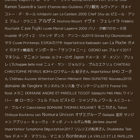
Ramon Saavedra
パリ観光
Saint-Etienne-des-Oullières
ルヴィアン・ガメイ
Chef Shu-zo
コトー・デ・カール
Ishibashi san
Le Cambon 2008
ピエール・アリ
アルザス
イヴォ・フェレイラ
エ
ブルノ・グラニエ
Hoshino Resort
Frédéric
Ｃave Fujiki
Pourtalié
cuvée Marcel Lapierre 2009
パリ・夕焼けのセーヌ河
Invalide
オリヴィエ・ジャンテ
ダンス・アンコール2016
Ginza Kiji Okonomiyaki
La Pioche
サラ
Cuvee Printemps
ESPOAたけや
Importatrice Kadowaki san
ガメ
インポーター「サンフォニー」
イ
ガヌヴァ醸造元
OZONO san
ブルイイ2017
マキシム・マニョン
Japon
Sendai
ルフォーロゼ
ドメーヌ・デ・メゾン・ブリュ
レ
L'Echappee belle rosé
ニュイ・サン・ジョルジュ・プルミエクリュ
CHATEAU
ゴーさ
CHRISTOPHE PEYRUS
BOMトロワザムール
紀子さん
Importateur BMO
ん
Château Ausone
Attention Chenin Méchant
Rémi DUFAITRE Nouveau2018
domaine de l'anglore
カンヌのレランス島
ヴィンテージュ2015
France Vin
Rosé
メラニ
DOMAINE ANDRE ET MIREILLE TISSOT
Iidabqshi Méli Mélo
ワイン
ビストロ・シャンブルノワール
バー・俊
ローラン・フェル
アルル
ＡＣコート・
モニカさん
ド・ブルイイ
Coexistence
DOMAINE THOMAS ROUANET
Tokyo
Nomura Unison
オザミグループ
Shibuya Koutarou san
Galapia
金沢
サンジ
Jérôme Jouret
ャン
アブリュー
キューヴェ・ティボ
ノートルダム寺院
Shubidoba
Importateur Symphonie Dégustation2017
ソムリエの松本さん
Tam
Bordeaux
ドメーヌ・マクシム・マニョン
Tam
LA VRILLE ET LE PAPILLON