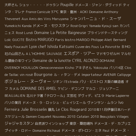
Poupille
大坪さん
シュッ・・・・・ドゥラン
ドメーヌ・ジャン・ダヴィッド
ティ
Domaine Anthony
ンタ・マレナ
France Canicule 37℃
東京・豊洲・AOKI
シャンパーニュ・ド・スーザ
Thevenet
Aux Amis des Vins Maruyama
ドメーヌ・セクスタン
Yumekichi Kanda
Rosé Grigri
Yamada Kyouji san
カンパ
Domaine La Petite Baigneuse
ニェス
Rosé Lundi
ブラインドテースティング
Loïc
Bistro MARUGO
Paris bistro MARGO
GUCITE
Philippe Aliet
Bernard
Lyon chef Ishida Katsumi
Nady Foucault
Cuvee des Fous
La Poivrotte
ＢＭО
エスポア・ツアー
社の山田さん
A L’HOMME SAUVAGE
マドモワゼルＭ
マルセ
Domaine de la lunotte
CYRIL ALONZO
ル最後の年ワイン
DOMAINE
OVERNOY HOUILLON
Oenoconnexion Kisho
アキ子さん
Yokosuka
パリ14区
Clos
Bourgone
Importateur AVENIR
de Taillac
vin rosé
ル・ｒタン・デメ
Callipyge
ボジョレー・ヌーヴォー
リオン
l'Estrada
パリ・ビストロ
大阪の醸造者
オ
DOMAINE DES AMIEL
フ
カメル
ケビン・デコンブ
マルコ・ジュリアーニ
BEAUJALIEN
北川ナヲ著「テロワール」文芸社
ダヴィデ、ピエラ
Marie Lapierre
Ivo
パリの葉月
ドメーヌ・ラ・ロッシュ・ビュイシエール
ヴァンサン・ムラン
Ferreira
Julie Brosselin
Le Clos Rougeard
藤丸
2018年11月伊藤日本ハード
スケジュール
Damien Coquelet Nouveau 2018
Catalan
2018 Beaujolais Villages
ジャジャキスタン
自然派ワインショップ
東京・築地場外
ドメーヌ・デ・カプリエ
ドメーヌ・
プイッチ・ロドー
Domaine Richaud
ドメーヌ・ポトロン・ミネ
Paul