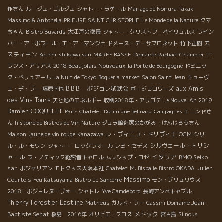
作さん
ルージュ・ゴルジュ
シャトー・ラゲール
Mariage de Nomura Takaki
Massimo & Antonella
PRIEURE SAINT CHRISTOPHE
Le Monde de la Nature
クマ
ちゃん
Bistro Buvards
大江戸の夜景
シャトー・クリストフ・ペイリュルス
ワイン
カ
バー・ア・ボワール・エ・ア・マンジェ
ドメーヌ・デ・サブロネット
竹下正樹
スティヨン
Kouchi Ishikawa san
MAREE BASSE
Domaine Raphael Champier
ロ
2018 Beaujolais Nouveaux
ランス・アリアス
la Porte de Bourgogne
ドミニッ
ク・べリュアール
La Nuit de Tokyo
Boqueria market
Salon Saint Jean
キューヴ
B.B.B. ボジョレ試飲会
aux Amis
ェ・デ・フー
藤原幸也
ボージョロワーズ
des Vins Tours
天と地のエネルギー
収穫2018年・アリゴテ
Le Nouvel An 2019
Damien COQUELET
Paris Chatelet
Dominique Belluard
Campagnes
エニンドさ
ん
histoire de Bistros de Vin Nature
ジュラ醸造家のかがみ・けんじろうさん
レ・ヴィニュ・ドリヴィエ
Maison Jaune de vin rouge
Kanazawa
OGM
シリ
シルヴェール・トリシ
ル・ル・モワン
シャトー・ロックフォール
レミ・セデス
イタリア
ャール
BMO Seiko
ラ・ノティック経営者キャロル
ムレシップ・ロゼ
san
ボジャリアン
モトクッス大阪本社
Chatelet
M. Bispalie
Bistro OKADA
Julien
Massimo
Courtois
Feu Katsuyama
Bistro Le Sancerre
モン・ブリュリウス
2018 ボジョレヌーヴォー
シャトレ
Yve Camdebord
長崎アンペキャブル
Thierry Forestier
Eastline
Domaine Jean-
Matheus
ガルド・フー
Cassini
Baptiste Senat
メドック
桜島 2016年
オリビエ・クロス
宮古島
Si nous