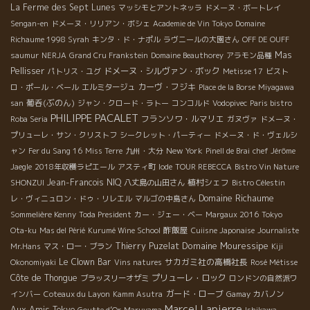
La Ferme des Sept Lunes
マッシモとアントネッラ
ドメーヌ・ボートレイ
Sengan-en
ドメーヌ・リリアン・ボシェ
Academie de Vin Tokyo
Domaine
Richaume 1998 Syrah
キンタ・ド・ナポル
ラヴニールの大園さん
OFF DE OUFF
Mas
saumur
NERJA
Grand Cru Frankstein
Domaine Beauthorey
アラモン品種
Pellisser
ドメーヌ・シルヴァン・ボック
パトリス・ユグ
Metisse 17
ビスト
カーヴ・フジキ
ロ・ポール・ベール
エルミタージュ
Place de la Borse
Miyagawa
葡呑(ぶのん)
san
ジャン・クロード・ラトー
コンコルド
Vodopivec
Paris bistro
PHILIPPE PACALET
フランソワ・ルマリエ
Roba Seria
ガヌヴァ
ドメーヌ・
プリューレ・サン・クリストフ
シークレット・パーティー
ドメーヌ・ド・ヴェルシ
New York
ャン
Fer du Sang 16
Miss Terre
九州・大分
Pinell de Brai
chef Jérôme
Jaegle
2018年収穫ラピエール
アスティ町
Iode
TOUR REBECCA
Bistro Vin Nature
Jean-Francois NIQ
植村シェフ
SHONZUI
八丈島の山田さん
Bistro Célestin
Domaine Richaume
レ・ヴィニュロン・ドゥ・リレエル
マルゴの中島さん
Sommelière Kenny
Toda President
カー・ジェー・ベー
Margaux 2016
Tokyo
酢飯屋
Ota-ku
Mas del Périé
Kurumé Wine School
Cuiisne Japonaise
Journaliste
Domaine Mouressipe
Thierry Puzelat
Mr.Hans
マス・ロー・ブラン
Kiji
Le Clown Bar
サカガミ社の高橋社長
Okonomiyaki
Vins natures
Rosé Métisse
Côte de Thongue
プリューレ・ロック
ブラッスリーオザミ
ロンドンの自然派ワ
ガード・ローブ
インバー
Coteaux du Layon
Kamm Asutra
Gamay
カバノン
Marcel Lapierre
Aux Amis Tokyo