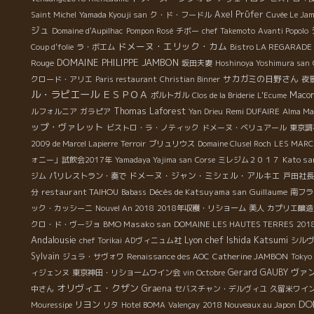
Axel Prϋfer
Saint Michel
Yamada Kyouji san
ク・ド・フードル
Cuvée Le Ja
ジュ
Domaine d'Aupilhac
Pompon Rosé
チボー
chef Takemoto
Avanti Popolo
ドメーヌ・エリック・カム
Coup d'folie
ラ・ボエム
Bistro LA REGARADE
DOMAINE PHILIPPE JAMBON
Rouge
坂田夫妻
Hoshinoya Yoshimura san
サカガミの日野さん
クロード・アリエ
Paris restaurant
Christian Binner
夜
ル・ラピエール
ＥＳＰＯＡ
Maco
ポルトガル
Clos de la Briderie
L'Ecume
Thomas Laforest
Remi DUFAIRE
ルフォルニア
ガラピア
Yan Drieu
Alma Ma
ップ・ヴァレット
ビストロ・ラ・ノティック
ドメーヌ・ベリュアール
東京調
2009 de Marcel Lapierre
Terroir
ブリュリウス
Domaine Clusel Roch
LES MARC
Kato sa
ォニー」試飲会2017年
Yamadaya Yajima san
Corse
ミレジム２０１７
ドメーヌ・ジャン・ミシェル・アルキエ
ジム
パリレストラン・奏で
戸田社長
restaurant TAIHOU
Décès de Katsuyama san
Guillaume
分
Babass
南フラ
ック・カッシーニ
Nouvel An 2018
2018年収穫・リショーム
美人
カプリエ醸造
BMO Masako san
クロ・ド・ヴージョ
DOMAINE LES HAUTES TERRES
20
Andalousie
Lyon chef Ishida Katsumi
chef Torikai
ADヴィニュム社
シルヴ
Sylvain
Catherine JAMBON
ジュラ・サヴォワ
Renaissance des AOC
Tokyo
Gerard GAUBY
ヴァ
ィジェンヌ
東京神田・リショームワイン会
vin Octobre
オリヴィエ・クザン
Graena
中さん
セバスチャン・デルヴィユ
久留米ワイ
DO
リヨン
Mouressipe
リタ
Hotel BOMA
Valençay
2018 Nouveaux au Japon