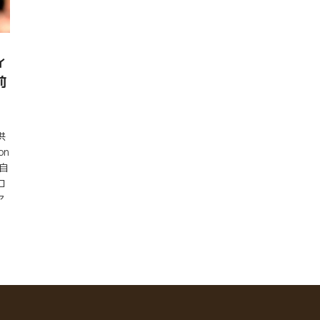
ィ
前
供
on
自
ロ
ア
は、
て
な
と
e
ル