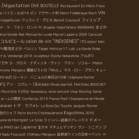
Dégustation
DIVE BOUTELLE
ん
Restaurant En Mets Frais
VIN
me
バイエール2016
ピノ
アグヤーナ村
Henri Frédérique Roch
フィリップ・
ilippeTessier
クリストフ・プエヨ
Benoit Courault
まどか
ド・ラ・フォン・ロンド
M. Bispalie
Importateur BARBARA
okyo Kanda
Red
Monsanto
cuvée Marcel Lapierre 2009
Canicule
salon de vin ''INDIGENES''
コルビエール
ITO sejour bien
PV菊池まどか
Taipei
Loïc
ベルリン
Metisse 17
Le Garde Robe
イル
Vendange 2018
sculpteur Ryota Yamashita
アルボワ
までや
ラ・グロス・ナディンヌ・ヴァン・ブラン・リコルー
Midori
ginuma
Margaux
銀座ビストロ「PAUL」
マス・ロー・ブラン
キュー
mirault
ローラン・バニョルの来日2018年
Stéphane Rocher
Okinawa
ダミアン・コクレー
OlivierJeantet
Matthieu BOUCHET
Seine
 Poivrotte
ESPOA Yamamasu
wine naturel shop
Riesling
ショームの歴史
Confianza 2016
France Foot Championne de Monde
aiwan
トマ・ラフォレ
La Rose Qui Touche
Jacques Février
Kagoshima
店のシェフ
Paris bistro Chateaubriand
2018
ドメー
aine de Montgilet
La Sicile
ワインバー店長のアレックス
Lapierre
ジ
ka IMAO san
生カキ
マチュとマリオン
サン・シニアン
d Nady Foucault
Château Margaux
自然派ワインの日本イベント
ド