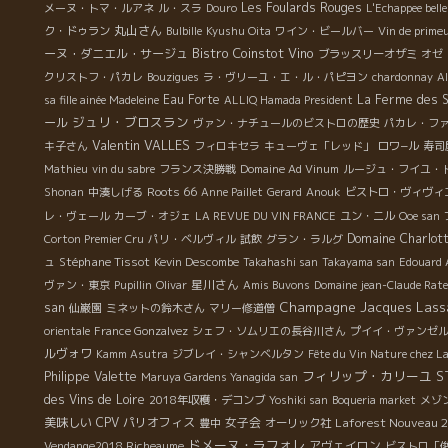
Les Foulards Rouges
メーヌ・トマ・ルアネ
ル・スラ
Douro
L'Echappee belle
丸山さん
ク・ドゥラン
Bulbille
Kyushu Oita
ワイン・ビールバー
Vin de prime
Bistro Coinstot Vino
ーヌ・ダニエル・サージュ
ブラッスリーオザミ
オゼ
クリストフ・パカレ
Bouzigues
ラ・ヴリーユ・エ・ル・パピヨン
chardonnay
A
Eau Forte
La Ferme des 
sa fille ainée Madeleine
ALLIQ Hamada President
ジュリ・ブロスラン
ール
ヴァン・ナチュールのビストロの歴史
パカレ・フ
Valentin VALLES
キ子さん
フィロキセラ
キューヴェ「レッド」
ロワ−ル
寿司
Mathieu
vin du sabre
フランス決勝戦
Domaine Ad Vinum
ルージュ・フイユ・ド
Roots 66
Shonan
中湊しげる
Anne Paillet
Gerard
Anouk
ビストロ・ヴィヴィ
レ・ヴェール
カーブ・オジェ
LA REVUE DU VIN FRANCE
ユン・ニル
Ooe san
Domaine Charlott
Corton Premier Cru
パリ・ベルヴィル
試飲
グラン・ラルグ
Stéphane Tissot
ュ
Kevin Descombe
Takahashi san
Takayama san
Edouard
星川さん
ヴァン・東京
Pupillin
Olivar
Amis Buvons
Domaine jean-Claude Rat
Champagne Jacques Lass
san
仙巌園
ミネットの鈴木さん
マリー修道僧
orientale
France Gonzalvez
シェフ・ソムリエの長谷川さん
プイイ・ヴァンゼル2
ルヴォワ
Kamm Asutra
ジブレイ・シャンベルタン
Fête du Vin Nature chez La
フィリップ・カリーユ
S
Philippe Valette
Maruya Gardens Yanagida san
des Vins de Loire
2018年収穫・デコンブ
Yoshiki san
Boqueria market
メゾ
美味しい
CPV パリオフィス
女子会
Laforest Nouveau 
豊中
オーリック社
ドメーヌ・ラフォレ
アヴェイロン
Vendange2018 Richeaume
ビストロ「