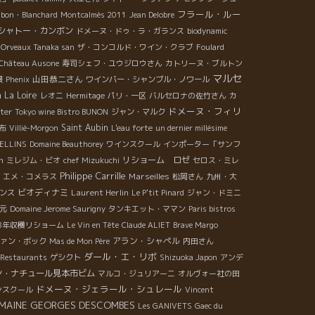
フラール・ルー
mbon・Blanchard
Montcalmès 2011
Jean Delobre
シャトー・カンボン
ドメーヌ・ドゥ・ラ・ガランス
biodynamic
Orveaux Tanaka san
ザ・コンコルド・ワイン・クラブ
Foulard
Château Ausone
寿司シェフ・ユウジロウさん
カトリーヌ・ブルトン
マルセ
山田恭二さん
景
Phenix
ワインバー・シャンブル・ノワール
n
La Loire
レオニ
Hermitage
パリ・一区
バルセロナの佐竹さん
カ
ドメーヌ・フィリ
ter
Tokyo wine Bistro BUNON
ジャン・マルク
Saint Aubin
布
Villié-Morgon
L'eau forte
un dernier millésime
ELLINS
Domaine Beauthorey
ワインスクール
インポーター「サンフ
n
リショーム ロゼ
ミレジム・ビオ
chef Mizukuchi
セロス・ミレ
Philippe Carrille
Marseilles
エメ・コメラス
松岡さん
九州・大
ビオディナミ
Laurent Herlin
ンス
Le P'tit Pinard
ジャン・ドミニ
元
Domaine Jerome Saurigny
タンキエット・ママン
Paris bistros
18年収穫リショーム
Le Vin en Tête
Claude ALIET
Brave Margo
アラン・シャペル
ァン・ボック
Mas de Mon Père
内田さん
ダール・エ・リボ
 Restaurants
ゲシクト
Shizuoka Japon
アンデ
ン・ナチュール見本市ビム
マルコ・ジュリアーニ
オルヴォー社の田
ドメーヌ・ジェラール・シュレール
ンスクール
Vincent
MAINE GEORGES DESCOMBES
Les GANIVETS
Gaec du