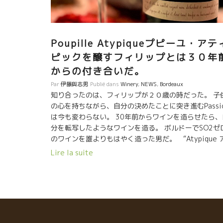
Poupille Atypiqueプピーユ・アテ
ピックを醸すフィリップとは３０年
からの付き合いだ。
Par
伊藤與志男
Publié dans
Winery
,
NEWS
,
Bordeaux
知り合ったのは、フィリップが２０歳の時だった。 子
の心を持ちながら、自分の決めたことに突き進むPassi
は今も変わらない。 30年前からワインを造らせたら、
分を転写したようなワインを造る。 ボルドーでSO2ゼ
のワインを誰よりもはやく造った男だ。 “Atypique 
ティピック” ボルドースタイルのワインを理解するに
Lire la suite
時間と文化が必要。 最近の若いワイン愛好家の皆さん
は、造りたてで直ぐスイスイ入っていくワインを求め
いる人が多い。 ボルドーワインには、チョット時間的
ものと、テーブルで飲まれる食との融合を考慮する“ゆ
り”のようなものがあると評価しやすくなる。 Atypiqu
アティピック、この濃縮感の奥にある透明なテロワー