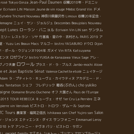
Tokyo Ginza
Jean-Paul Daumen
 rosé
収穫2018年・ドミニッ
ドメ
ur
Ecrivain LIN
Maison Jaune de vin rouge
Médoc Grand Vin
Sylvère Trichard Nouveau
神奈川県藤沢市
Limoux
収穫20年記念・
llemagne
ニュイ・サン・ジョルジュ
Descombes Beaujolais Nouveau
ローラン・バニョル
Sept Lunes
サンタム
Ecrivain Vin LIN san
ァミリー
レストラン・ソヤ
竹富島・星のや・吉村さん
PARIS 2019
ア
屋・Yuzu
Les Beaux Macs
マルゴー
bistro YASABURO
ドウロ
Dijon
・ポール・ウジェンヌ1994年
ガメイ
Vin RITA
Katsuyama
ロゼワイン
エンヌ
bistro YUIGA de Kanazawa
Vieux Sage
アレ・
ロワール
ブノワ夫妻
プラス・ド・ラ・ブルス
Janbo-mochi
Aloxe
e et Jean Baptiste Sénat
Valence Cachette etoilé
ニュイタージ
 Adam
ラ・プティトゥ・キューヴェ・カイウティヌ
アカデミー・ド・
葡呑(ぶのん)
cho yukiko
eau
Tentation
シェフ フレデリック
aigne
Domaine Bruno Duchene
オフ
大園さん
Pays de l'Europe
ミネ
013
TOUR REBECCA
キューヴェ・オゼ
1er Cru La Perrière
ビストロ・トロワ・ザムール
pierre
vin Venskab
Septime
TC Tours
Salon
農業家・福岡正信氏
Ishikawa san
Chef Yujiro san
サンフォニー
ン・ジョンヌ
エティエンヌ・ダイス
Emmanuel Leroy
2018
トマ
アントニー・テヴネ
パリ・ビストロ・サガン
俊」
pacalet familly
大江さん
シャトー・ブリアン
アセンブラージュ