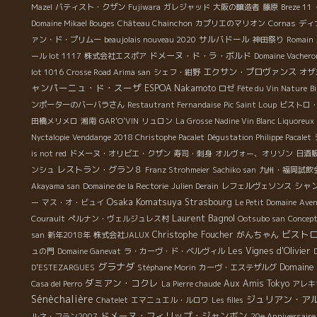
Mazel
バティスト・クザン
Fujiwara
ガレジャッド
大阪の醸造者
藤原
Breze 11
Domaine Mikael Bouges
Château Chainchon
カプリエのマリオン
Cornas
ディ
サルバドール
ァン・ド・プリムー
beaujolais nouveau 2020
神田祭り
Romain
ドメーヌ・ド・ラ・ボルド
ール lot 1117
株式会社エスポア
Domaine Vachero
エクサン・プロヴァンス
lot 1016
Crosse Road Arima san
シェフ・紺野
オザ
ャンパーニュ・ド・スーザ
ESPOA Nakamoto
ロゼ
Fête du Vin Nature
B
ンポーターのバーバラさん
Restautrant Fernandaise
Pic Saint Loup
ビストロ
田橋メリメロ
湘南
GAR'O'VIN
リュロン
La Grosse Nadine Vin Blanc Liquoreux
Nyctalopie
Venddange 2018 Christophe Pacalet
Dégustation Philippe Pacalet
is not red
ドメーヌ・オリビエ・クザン
寿司・刺身
オルヴォー、オリゾン
日酒
レストラン・グラン８
ンシュ
Franz Strohmeier
Sachiko san
九州・福岡試飲
シャ
Akayama san
Domaine de la Rectorie
Julien Derain
レフェルヴェソンス
Osaka Komatsuya
Strasbourg
ー
マス・オ・ビュイ
Le Petit Domaine
Aven
Laurent Bagnol
Courault
ぺルナン・ヴェルジュレス村
Ootsubo san
Concept
ビスト
Christophe Foucher
がんちゃん
san
新年2018年
株式会社JALUX
Les Vignes d'Olivier
ュの門
Domaine Ganevat
ラ・カーヴ・ド・ベルヴィル
グラナダ
Domaine 
D’ESTEZARGUES
Stéphane Morin
カーヴ・エステザルグ
ダミアン・コクレ
Aux Amis Tokyo
Casa del Perro
La Pierre chaude
アレキ
Sénèchalière
ジュリアン・ア
Chatelet
エマニュエル・ルロワ
Les filles
ドメーヌ・フィリップ・ジャンボン
ルネ・フラン2007
20e Anniversaire