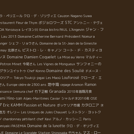
ラ・ペリエール
クロ・デ・ゾリヴィエ
Cauzon
Nagano Suwa
STC
ボジョロワーズ
estaurent Fleur de Thym
アントニー・テヴェ
OA Yorozuya
ジャン・フ
レイヨン川
Ginza bistro PAUL
L'Angevin
Domaine Catherine Bernard
Président Nomura
 Lau 2013
anger
シェフ・リョウさん
Domaine de la St-Jean de la Gineste
ビストロ・レ・キャノン
コート・ド・カスティヨ
amay
北原さん
Domaine Damien Coquelet
ンヌ
La Mise au Verre
マルティー
サンフォニーの
Potron Minet
今尾さん
Les Vignes de Mongueux
Domaine des Soulié
グランユイットゥ
Chef Konno
ドメーヌ・
Tokyo Tsukiji-jogai
Louforosé
クローズ・エ
MOツアー
Les Maoù
地中海
Ramon
さん
Europe
cèdre de 2300 ans
cepage Aramon
Granada
aisance
Uemura chef
竹下正樹
2018年皆既月食
ami Hino-san
Alpes-Maritimes
Caviar
シャルドネ2016年
OSE
プ
Eric KAMM
Passion et Nature
カタロニア
ボッケリア市場
ネ
地方
オレリー
Les Uniques de Jules Chauvet
レストラン・ヨットク
ノ
chardonnay pétillant
chef Xavi
アルノ・カッシーニ
Paris
Domaine de la lunotte
miyaki PASEMIA
クロ・デ・オリヴィエ
マス・ロー
UE
Domaine Le Scarabée
Station Shinosaka
竹ちゃん