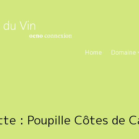
Home
Domaine
tte :
Poupille Côtes de C