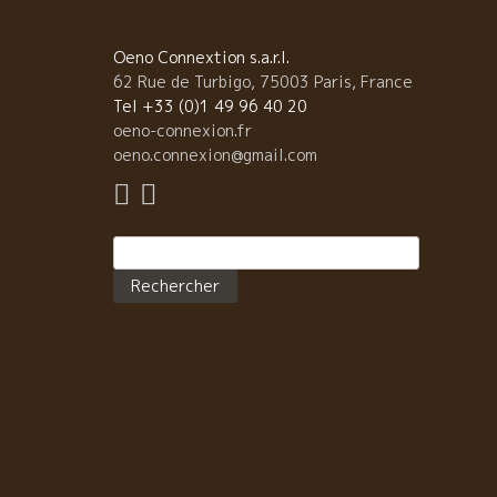
を感じさせてくれる美味しさに、感動させられる。。 
れがボルドーのワインなのだ。ウーン、やっぱりボル
ーだ！ 特に、このAtypique アティピックはSO2ゼロ
Oeno Connextion s.a.r.l.
ロで醸造されている。 常に完璧を求めるフィップは、
62 Rue de Turbigo, 75003 Paris, France
心の注意力でこのワインを醸している。 ホントに完璧
Tel +33 (0)1 49 96 40 20
葡萄を収穫した年しか造っていない。 何故？ 自然な
oeno-connexion.fr
りだからと云って、“欠点”のあるワインを絶対に許さ
oeno.connexion@gmail.com
いからである。 Atypique アティピック、なんて美味
いんだろう。 ボルドーでワインを始めた私の根底には
やっぱりこのボルドーが流れている。 フィリップは、
Rechercher :
スティヨンでも早くビオ栽培に転換して、カスティヨ
のエリアをすべてBIOにするために運動している。 プ
ーユの葡萄木は、サンテミリヨンから続いている同様
石灰質土壌の地中深くに根が入り込んでいる。 微生物
イキイキしている土壌は素晴らしい。 やっぱり、美味
いワインは、畑、土壌が命です。 ボルドーの本物ナチ
ール“Poupille Atypique プピーユ・アティピック”美
しいですよ！ まだ、日本にも在庫が僅かにあるようで
す。 （Poupilleのワイン、日本での問い合わせはモト
クス社です。）