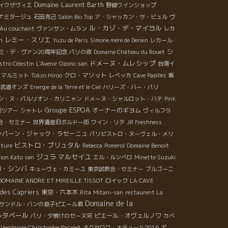
Domaine Laurent Barth
イクザヴィエ
野崎ワインショップ
ナミタージュ
石田克己
Salon Bio Top
ア・シャッカン・サ・ビュル
ヴ
ル・カゾ・デ・マイヨル
Au couchant
ヴァンサン・ムラン
レカ
レミー・スリエ
n
Yuzu de Paris
Simone mère de Derain
レカール
シ
ミ・デ・ヴァン20周年記念
パリの夜
Domaine Château du Rouet
ドメーヌ・ムレシップ
istro Célestin
L'Avenir Ozono san
台湾イ
クロ・マソット
・マルミット
Tokyo Hiroo
レベッカ
Cave Papilles
飯
武道オンズ
Energie de la Terre et le Ciel
ハリーズ・バー・パリ
シ・ヌ・パルリオン・カリニャン
ドメーヌ・シャルロット・バテ
Pink
Groupe ESPOA
オーナーのギヨム
販ツアー
シャトレ
ヴィルフラ
会・セミナー
世界遺産旧ボルドー街
ワイン・リタ
JR Freshness
ンパーン・ジャック・ラセーニュ
パリビストロ・ヌーヴェル・メリ
ビストロ・ブリュタル
ture
Rebecca
Pomerol
Domaine Benoit
ジュラ
マルセイユ
ion Kato san
エル・ルンベロ
Minette Suzuki
ロ・シンバ
キューヴェ・カミーユ
東京試飲会・セミナー
ブルゴーニ
DOMAINE ANDRE ET MIREILLE TISSOT
ロイック
LA CAVE
des Capriers
東京・六本木
Rita
Mitani-san
restaurent La
Domaine de la
サンドル・バンの息子ピエール君
ルタベール
ピエール・オヴェルノワ
パリ・夕焼けのセーヌ河
カベ
 Vendange Christophe Pacalet
オクセロワ・ナチュール2016
ギ