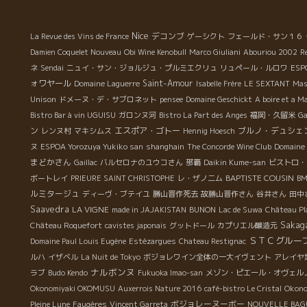
こ
ド
ゼ
Nice
デコンブ
La Revue des Vins de France
ゲーシクト
フェールド・サン１６
細
Damien Coquelet Nouveau
Obi Wine Kenobull
Marco Giuliani
Abouriou 2002
R
な
ESP
ネ
Sendai
ニュイ・サン・ジョルジュ・プルミエクリュ
リュペール・ルロワ
造
ォワヤール
Saint-Amour
Domaine Laguerre
Isabelle Frère
LE SEXTANT
Mas
な
Unison
ドメーヌ・デ・サブロネット
pensee
Domaine Geschickt
A boire et a M
し
Bistro Bar à vin UGUISU
ガロンヌ河
Bistro La Part des Anges
福岡・久留米
G
、
ン
エスポア・ゴトー
ブルノ・デュシェ
レンヌ村
マキシムス
Hennig Hoesch
カ
ヌ
ESPOA Yorozuya Yukiko san
shanghain
The Concorde Wine Club
Domaine 
ン
まどかさん
Gaillac
バルセロナのユウコさん
那覇
Daikin Kume-san
ビストロ・
ピ
BAPTISTE COUSIN
ボートレイ
PRIEURE SAINT CHRISTOPHE
レ・ザノ二ム
B
な
ルミタージュ
ディーヴ・ブテイユ
勝山晋作死去
故勝山晋作さん
谷井さん
田中
が
Saavedra
LA VIGNE
made in JAJAKISTAN
BUNON
Lac de Suwa
Château Pl
し
Sakag
Château Roquefort
cavistes japonais
グットドール
カプリエル醸造元
ュ
ＳＴＣグルー
Domaine Paul Louis Eugène
Estézargues
Chateau Restignac
味
ルハ
イザベル
La Nuit de Tokyo
ボジョレワイン全体の一大イヴェント
アレイヤ
ナルボンヌ
ラブ
Budo Kendo
Fukuoka Imao-san
メゾン・ピエール・オヴェル
ッ
Okonomiyaki OKOMUSU
Auxerrois Nature 2016
café-bistro Le Cristal
Okono
ボジョレーヌーボー
Pleine Lune
Faugères
Vincent Garreta
NOUVELLE BAG