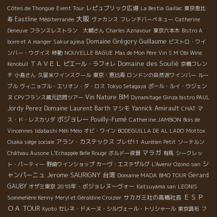
レピュブリック広場
Côtes de Thongue
Event Tour
La Bestia
Gaillac
東京恵比
大阪
Eastline
寿
Méditerranée
ヴァカンス
フレンチバーベキュー
Catherine
Deneuve
フランスレストラン 大輔さん
Charles Aznavour
東京六本木
Bistro A
Domaine Grégory Guillaume
Sakurajima
boire et A manger
ビストロ・ワイ
ンバー・ウグイス
移動
NOUVELLE BAGUE
Mas de Mon Père
Vin S M
Obi Wine
ＴＡＶＥＬ
Domaine des Soulié
ピエール・ラフォレ
Kenobull
京橋フレン
チ
小島さん
久留米ワインスクール
東京・恵比寿
ロンドンの自然派ワインバー
ルー
ブル
ヴィニョブル・エリオン・ダ・ロス
Tokyo Setagaya
ポール・ルイ・ウジェン
Vin Nature BIM
ヌ
CPVフランス蔵元訪問ツアー
Dynamitage
Ginza bistro PAUL
Jordy Perez
Domaine Laurent Barth
マシモ
Yannick Amirault
CHAT
マ
ボジョレー
Pouilly-Fumé
Catherine JAMBON
ス・ド・レスカリダ
Bois de
Vincennes
Iidabashi Méli Mélo
オビ・ワイン
BODEGUILLA DE AL LADO
Mottox
アラン・カステックス
Osaka siège sociale
ブレゼ11
Aurélien Petit
ソーテルン
マラガ
Château Ausone
L'Echappée Belle Rouge
ボルドー夜景
有馬
シークレッ
シ
ト・パーティー
野崎ワインショップ
カーヴ・エステザルグ
L'Avenir Ozono san
ャンパーニュ
Jerome SAURIGNY
台湾
Gerard
Domaine MADA
BMO TOUR
GAUBY
2018年・ボジョレヌーヴォー
オザミ東京
Katsuyama san
LEONIS
ＥＳＰ
サカガミ社の高橋社長
Sommelière Kenny
Meryl et Géraldine Croizier
ＯＡ TOUR
Kyoto
セレネ・ドメーヌ・シルヴェール・トリシャール
東京調布
フ