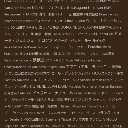
カトリーヌ・ジャンボン
Champs Libre
ラ・ピエール・ショード
BMO Yamada
Chef Shu-zo
Sakagami Hino-san
san
ビストロ・ヴィヴィエンヌ
ESPA
Restaurant KITANOSE
寿司・刺身
パリ・一区
豊通食料株式会社
Domaine des
coinstot vino
ヴァン・ナチュール
Maisons Brulées
セバスチャン・リフォ
ル
DOMAINE ERIC KAMM
エッフェル塔
ーツ66
山田マサ子さん
輪飲学園
ル・ｒ
ドメ
タン・デメ
リレール
東京・豊洲・AOKI
アルボワ・ピュピラン村
Tentation
ーヌ・ジョルジュ・デコンブ
ドメーヌ・パット・ルー
ルイック
エスポア・ゴトーツアー
Domaine de la
Importateur Kadowaki Noriko
Garance
ラフォレ収穫2018年
上海
エスポア・よろずや・リショームの歴史
試飲会
Bistro Le Sancerre
アントネッラ
Rosé Métisse
restaurent
エマニュエル・ラセーニュ
Chateaubriand
Nakaminato Shigeru san
藤原幸
セ・ル・プランタン2017
也
アノニム自然派ワイン見本市
パリレストラン・奏で
Sachiko san
cave
マルゴ・グランデ
モーヴェータン
Simone mère de Derain
ブラッ
RENE JEAN DARD
スリーヴァンダンジュ
Mathieu Vergnes et Marion Kergines
ビュヴォン・ナチュール
松岡さん
Cabanon
Domaine Richaud
ドゥニ・ジャン
野村ユニソン社長
ドー
ジャンピエール・ロビノ
日本・浜松
シャルル・アズナヴ
ール
SLOW FOOD
剣道八段・好村兼一
Bâteau Mouche à Tokyo
Frida
ラ・ミー
フランス
ゾ・ヴェール
MONTADA
サーヴィスのアナ
エイリアン・ダロス
Chut
Stéphane Tissot
VINISUD
......Derain
ＢＭОの山田さん
ブノワ夫妻
アンジュ
Sophia Bauchet
Emmanuel Houillon
オン・サンバ・レ・クイーユ
ディオニ社の玉