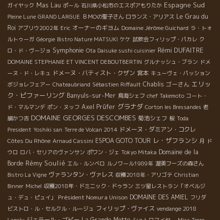
Espagne Sud
Mas Lau
ガイヤック
ポール
石川県小松市のエスポアもりたか
Le Grau du
Pleine Lune
GRAND LARGUE
ＢＭОの聖子さん
ロランス・アリアス
Roi
オーナーのギヨム
アブリウ2002年
Eric
Domaine Jérôme Guichard
ラ・トォ
ルトゥーガ
Géorgie
Bistro Nature MATSUKI
ケケ
試飲会フィリップ・パカレ
ク
Symphonie
Rémi DUFAITRE
ロ・ド・ヴージョ
Ota Daisuke sushi cuisinier
DOMAINE STEPHANIE ET VINCENT DEBOUTBERTIN
グルナッシュ・ブラン
ドメ
ドメーヌ・バティスト・クザン
宮本
ーヌ・ド・レキュ
キューヴェ・パッション
エリッ
Chablis
ゴーさん
ボジョレフェアー
Chateaubriand
Sébastien Riffault
ク・ピファーリング
Banyuls-sur-Mer
鳥海シェフ
chef Takemoto
コート・
グラナダ
Axel Prüfer
ド・マルマンデ
ポン・ヌッフ
Corton les Bressandes
老
DOMAINE GEORGES DESCOMBES
菊池シェフ
舗かつ吉
桜
Toda
ドメーヌ・ダミアン・コクレ
President
Yoshiki san
Terre de Volcan 2014
レ・ザフランシ
Côtes Du Rhône
ESPOA GOTO TOUR
Arnaud Cassini
月
ド
Domaine de la
ウロ
ロバ・セリアのヴァンサン
ポワン・ジェ
Tokyo Mitaka
Rémy Soulié
Borde
エル・ルンベロ
ルノワール1989年
渥美フーズの森さん
ヴァランタン・ヴァレス
Bistro La Vigne
収穫2018年・アリゴテ
Christian
Binner
Michel
収穫2018年・ドミニック・ドゥラン
三ツ星レストラン「オベルジ
Président Nomura Unison
DOMAINE DES AMIEL
ュ・デュ・ピュイ」
フリダ
フィリップ・ヴァイス
ビストロ・ル・セルクル・ルージュ
vendange 2018
ジェラール・ゴビー
La Grande Motte