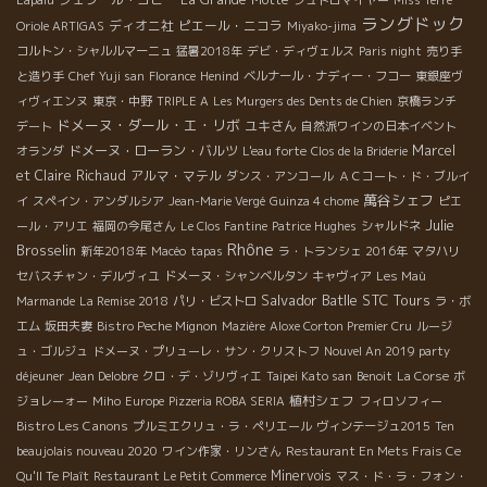
Lapalu
シュトロマイヤー
Miss Terre
ラングドック
ディオニ社
ピエール・ニコラ
Oriole ARTIGAS
Miyako-jima
コルトン・シャルルマーニュ
猛暑2018年
デビ・ディヴェルス
Paris night
売り手
と造り手
Chef Yuji san
Florance
Henind
ベルナール・ナディー・フコー
東銀座ヴ
ィヴィエンヌ
東京・中野
TRIPLE A
Les Murgers des Dents de Chien
京橋ランチ
ドメーヌ・ダール・エ・リボ
ユキさん
デート
自然派ワインの日本イベント
ドメーヌ・ローラン・バルツ
Marcel
オランダ
L'eau forte
Clos de la Briderie
et Claire Richaud
アルマ・マテル
ダンス・アンコール
ＡＣコート・ド・ブルイ
萬谷シェフ
イ
スペイン・アンダルシア
Jean-Marie Vergé
Guinza 4 chome
ピエ
Julie
ール・アリエ
福岡の今尾さん
Le Clos Fantine
Patrice Hughes
シャルドネ
Rhône
Brosselin
新年2018年
Macéo
tapas
ラ・トランシェ 2016年
マタハリ
セバスチャン・デルヴィユ
ドメーヌ・シャンベルタン
キャヴィア
Les Maù
Salvador Batlle
STC Tours
Marmande
La Remise 2018
パリ・ビストロ
ラ・ボ
エム
坂田夫妻
Bistro Peche Mignon
Mazière
Aloxe Corton Premier Cru
ルージ
ュ・ゴルジュ
ドメーヌ・プリューレ・サン・クリストフ
Nouvel An 2019 party
déjeuner
Jean Delobre
クロ・デ・ゾリヴィエ
Taipei Kato san
Benoit
La Corse
ボ
植村シェフ
ジョレーォー
Miho
Europe
Pizzeria ROBA SERIA
フィロソフィー
Bistro Les Canons
プルミエクリュ・ラ・ペリエール
ヴィンテージュ2015
Ten
beaujolais nouveau 2020
ワイン作家・リンさん
Restaurant En Mets Frais Ce
Minervois
Qu'Il Te Plaît
Restaurant Le Petit Commerce
マス・ド・ラ・フォン・