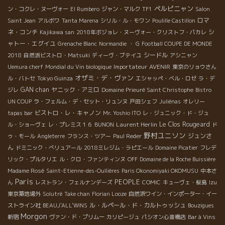
ペルピニャン
ン・コクレ・ヌーヴォー
El Rumbero
ジャン・マルク
TF1
Salon
ロマ
Saint Jean
アルボワ
Tanta Marena
シリル・ル・モワン
Poulille Castillon
ネ・コンチ
シ
Kajikawa san
2018年ボジョレ・ヌーヴォー・クリストフ・パカレ
ャトー・エグイユ
Grenache Blanc
Normandie
・ G
Football COUPE DE MONDE
シードル
2018
自然派ビストロ・Matsuki
ディーヴ・ブテイユ
アシニャン
Importateur AVENIR
Uemura cherf
Mondial du Vin biologique
東京のリョウさん
オザミ・デ・ヴァン
ル・バトセ
Tokyo Guinza
エシャッペ・ベル・ロゼ
ラ・デ
GAN chan
ヤニック・アミロ
ジレ
Domaine Prieuré Saint Christophe
Bistro
UN COUP
ラ・フェルム・デ・セット・リュンヌ
戸田シェフ
Juliénas
オレリー
ビストロ・レ・キャノン
tapas bar
Mr. Yoshio ITO
レ・ジュニック・ド・ジュ
Laurent Herlin
Le Clos Rougeard
ル・ショーヴェ
レ・プレミス１６
BUNON
ド
野村ユニソン
ジュンさ
ゥ・モール
Angleterre
フランス・ツアー
Paul Reder
ん
ドミニック・べリュアール
2018ミレジム・ラピエール
Domaine Picatier
フレデ
リック・プルタリエ
ル・クロ・ファンティンヌ
OFF
Domaine de la Roche Buissière
Madame Rosé
Saint-Etienne-des-Oullières
Paris Okonomiyaki OKOMUSU
中本さ
Paris
PEOPLE
ん
レストラン・フェルナンデーズ
COMIC
キューヴェ・桜島
Izu
東京築地場外
Solutré
Take chan
Florian Looze
自然派ワイン・インポーター・イー
ル・ルペール・ド・カルトゥッシュ
ストライン社
BEAUJ'ALL'WINS
Bouzigues
Morgon
新宿
ヴァン・ド・プリムー
カリピージュ
パシオン心斎橋店
Bar à Vins