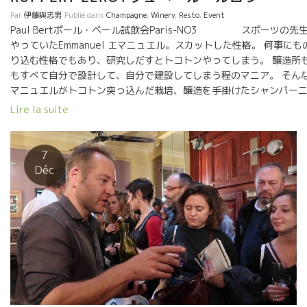
Par
伊藤與志男
Publié dans
Champagne
,
Winery
,
Resto
,
Event
Paul Bertポール・ベール試飲会Paris-NO3 スポーツの先
やっていたEmmanuel エマニュエル。スカットした性格。 何事にも
り込む性格でもあり、研究しだすとトコトンやってしまう。 醸造所
もすべて自分で設計して、自分で建設してしまう程のマニア。 そん
マニュエルがトコトン突っ込んだ栽培、醸造を手掛けたシャンパー
す。 半端ではありません。 シャブリに限りなく近いシャンパーニュ
Lire la suite
灰質、粘質土壌、石英石が多く、貝の化石が多いテロワール。 ピノ
ワールのスパイシーさとスカットしたスタイルのシャンパーニュ。 
の年末年始の祝いに、お勧め！！
7
Déc