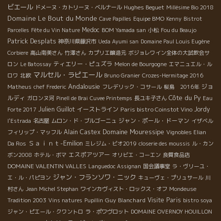
ビエール
Hughes Beguet
ドメーヌ・カトリーヌ・ベルナール
Millésime Bio 2018
Domaine Le Bout du Monde
Cave Papilles
Equipe BMO
Kenny
Bistrot
Medoc
Parcelles
Fête du Vin Nature
BOM Yamada san
小松
Fou du Beaujo
Patrick Desplats
神奈川県藤沢市
Ueda Ayumi san
Domaine Paul Louis Eugène
Corbiere
高山南美さん
竹澤さん
カプリエ醸造元
ボジョレワイン全体の大試飲会サ
ティエリー・ピュズラ
ロン
Le Batossay
Melon de Bourgogne
エマニュエル・ル
マルセル・ラピエール
ロワ
北欧
Bruno Granier
Crozes-Hermitage 2016
Andalousie
ジョ
Matheus
chef Frederic
フレデリック・コサール
桜島 2016年
Côte du Py
ルディ
ガロンヌ河
Pinell de Brai
Cuvee Printemps
長ユキ子さん
Eau
Julien Guillot
イーストライン
Paris bistro Coinstot Vino
Jordy
Forte 2017
ジャン・ポール・ドーマン
l'Estrada
名古屋
ムロン・ド・ブルゴーニュ
イザベル
Domaine Mouressipe
Alain Castex
フィリップ・マッフル
Vignobles Elian
Ｓａｉｎｔ-Emilion
Da Ros
ミレジム・ビオ2019
closerie des moussis
ル・カン
エスポアツアー
ボン2008
ホテル・ボマ
オリビエ・コーエン
良質食品店
DOMAINE VALENTIN VALLES
Languedoc Assignan
国会議事堂
ラ・ヴリーユ・
ジャン・フランソワ・ニック
エ・ル・パピヨン
キューヴェ・プリュサール
川
村さん
Jean Michel Stephan
ワインカヴィスト・ロックス・オフ
Mondeuse
Guy Blanchard
Visite Paris
Tradition 2003
Vins natures
Pupillin
bistro soya
ジャン・ピエール・クワントロ
ラ・ポワヴロット
DOMAINE OVERNOY HOUILLON