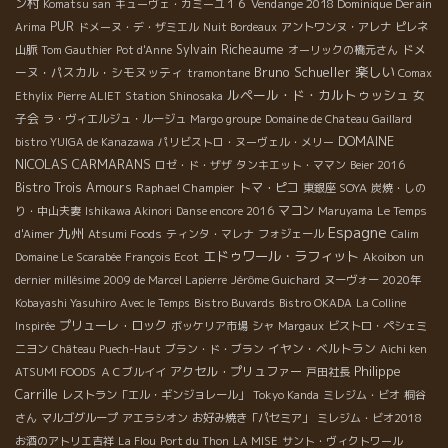
ン村
Vendange 2018 Dominique Derain
Komatsu san
キューヴェ・カミーユ１６
PUR
Arima
ドメーヌ・デ・ザミエル
Nuit Bordeaux
アントワンヌ・アレナ
ピレネ
Sylvain Richeaume
ドメ
山脈
Tom Gauthier
Pot d'Anne
オーリックの橋元さん
Bruno Schueller
楽しい
ーヌ・パスカル・シモヌッティ
tramontane
Comax
ルペール・ド・カルトゥッシュ
女
Ethylix
Pierre ALIET
Station Shinosaka
子会
ラ・ヴィエルジュ・ルージュ
Margo groupe
Domaine de Chateau Gaillard
DOMAINE
bistro YUIGA de Kanazawa
パリビストロ・ヌーヴェル・メリー
NICOLAS CARMARANS
ロゼ・ド・ザザ
タンキエット・ママン
Beier 2016
Bistro Trois Amours
Raphael Champier
トマ・ピコ
東銀座 SOYA
炭焼・しの
マコン
り・中山夫妻
Ishikawa Akinori
Danse encore 2016
Maruyama
Le Temps
Espagne
九州
d'Aimer
Atsumi Foods
ティンタ・マレナ
フォジェール
Calim
エドゥワール・ラフィット
Domaine Le Scarabée
François Ecot
Akoibon
un
dernier millésime 2009 de Marcel Lapierre
Jérôme Guichard
ヌーヴォー 2020年
Kobayashi Yasuhiro
Avec le Temps
Bistro Buvards
Bistro OKADA
La Colline
プリューレ・ロック
Inspirée
ボッケリア市場
シャ
Margaux
ビストロ・ペシェミ
イヤン・ベルトラン
ニヨン
Château Puech-Haut
ブラン・ド・ブラン
Aichi ken
Philippe
アクセル・プリュファー
ATSUMI FOODS
ＡＣブルイイ
戸田社長
Carrille
レストラン「エル・ギンジョレール」
Tokyo Kanda
ミレジム・ビオ
桐谷
さん
マルゴグループ
アエラシオン
お好み焼き「パセミア」
ミレジム・ビオ2018
お酒のアトリエ吉祥
La Flou
Port du Thon
LA MISE
サント・ヴィクトワール