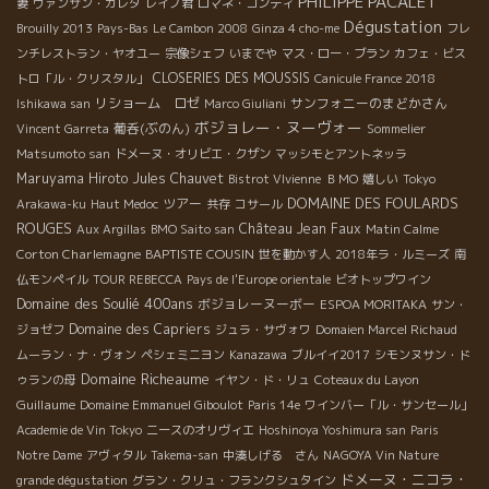
PHILIPPE PACALET
妻
ヴァンサン・ガレタ
レイノ君
ロマネ・コンティ
Dégustation
Brouilly 2013
Pays-Bas
Le Cambon 2008
Ginza 4 cho-me
フレ
ンチレストラン・ヤオユー
宗像シェフ
いまでや
マス・ロー・ブラン
カフェ・ビス
CLOSERIES DES MOUSSIS
トロ「ル・クリスタル」
Canicule France 2018
リショーム ロゼ
サンフォニーのまどかさん
Ishikawa san
Marco Giuliani
ボジョレー・ヌーヴォー
葡呑(ぶのん)
Vincent Garreta
Sommelier
Matsumoto san
ドメーヌ・オリビエ・クザン
マッシモとアントネッラ
Maruyama Hiroto
Jules Chauvet
Bistrot VIvienne
ＢＭО
嬉しい
Tokyo
DOMAINE DES FOULARDS
ツアー
Arakawa-ku
Haut Medoc
共存
コサール
ROUGES
Château Jean Faux
Aux Argillas
BMO Saito san
Matin Calme
Corton Charlemagne
BAPTISTE COUSIN
世を動かす人
2018年ラ・ルミーズ
南
仏モンペイル
TOUR REBECCA
Pays de l'Europe orientale
ビオトップワイン
Domaine des Soulié 400ans
ボジョレーヌーボー
ESPOA MORITAKA
サン・
Domaine des Capriers
ジョゼフ
ジュラ・サヴォワ
Domaien Marcel Richaud
ムーラン・ナ・ヴォン
ペシェミニヨン
Kanazawa
ブルイイ2017
シモンヌサン・ド
Domaine Richeaume
ゥランの母
イヤン・ド・リュ
Coteaux du Layon
Guillaume
Domaine Emmanuel Giboulot
Paris 14e
ワインバー「ル・サンセール」
Academie de Vin Tokyo
ニースのオリヴィエ
Hoshinoya Yoshimura san
Paris
Notre Dame
アヴィタル
Takema-san
中湊しげる さん
NAGOYA Vin Nature
ドメーヌ・ニコラ・
grande dégustation
グラン・クリュ・フランクシュタイン