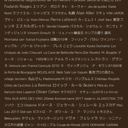
Fukuoka
Sauterne
小松さん
Foulards Rouges
エリアン・ダロス
モト・ヌーヴォー
Jeu de quilles
Italie
Alain Allier
ラファエル・シャンピエ
札幌
Nord
アスカさん
マチュ
VINI JAPON
Pierre Laforest
東京フ
プティ・ピエール
Yvon Metras
カーエム３１
chef Xavi
エスカルポレット
レンチ
Davide Chapelle
パスカル・ショワム
レ・ガニヴェ
ア
ンディジェンヌ
Vincent Girault
ラ・リュノット醸造元
ランブラ通り
調布
Moritaka san
Yukiya Fujiwara
収穫2018年・フィリップ・パカレ
ワインバー・シ
ャンブル・ノワール
ジャッキー・プレス
ことり
Loucate
Kyoko Duchaîne
Les
Uniques de Jules Chauvet
La Cave de Belleville Paris20e
Pavelot
M. Bispalie
ド
レストラン・グラン
メーヌ・リショーム 1989年シラ
アルル
ヴィルフランシュ
８
Uemura san
France Canicule 2018
ラ・ヴァンダンジュ・デ・モワンヌ1988年
la Porte de Bourgogne
BIOJOLAISE
Wabi Sabi
Les toqués
販売プロの西さん
丸山さん
village Jasniers
Madmoiselle M
ロセ・パンプルムス
Château Poupille
La Remise
ロイック・ルール
Beziers
Côtes de Castillon
Fête du Vin
Olivier Cohen
Nature chez Lapierre
オクセロワ・ナチュール2016
Le Vin en
Tête
AUX AMIS DES VINS 20eme Anniversaire 2017
made in JAJAKISTAN
フラ
ドメーヌ・ジェラール・シュレール
ミュスカデ
ンソワ・エコ
Cézanne
Mas
Lau 2013
Ooe san
ビストロ・ア・ボワール・エ・ア・マンジェ
トモミさん
イヴォ・フェレイラ
Beeaujolais
タヴェル・ヴァンタージュ15
サン・シニアン
大江戸の夜景
ジャン・ドゥローブル
Coupe de Monde 2018
DOMAINE SARNIN