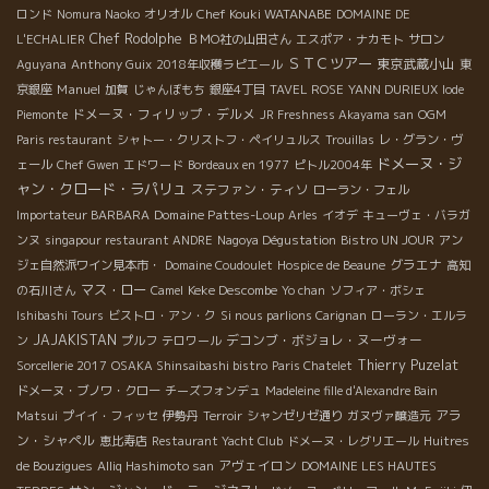
Chef Kouki WATANABE
ロンド
Nomura Naoko
オリオル
DOMAINE DE
Chef Rodolphe
L'ECHALIER
ＢＭО社の山田さん
エスポア・ナカモト
サロン
ＳＴＣツアー
東京武蔵小山
Aguyana
Anthony Guix
2018年収穫ラピエール
東
Manuel
京銀座
加賀
じゃんぼもち
銀座4丁目
TAVEL ROSE
YANN DURIEUX
Iode
ドメーヌ・フィリップ・デルメ
Piemonte
JR Freshness Akayama san
OGM
Paris restaurant
シャトー・クリストフ・ペイリュルス
Trouillas
レ・グラン・ヴ
ドメーヌ・ジ
ェール
Chef Gwen
エドワード
Bordeaux en 1977
ピトル2004年
ャン・クロード・ラパリュ
ステファン・ティソ
ローラン・フェル
Domaine Pattes-Loup
Importateur BARBARA
Arles
イオデ
キューヴェ・バラガ
ンヌ
singapour restaurant ANDRE
Nagoya Dégustation
Bistro UN JOUR
アン
グラエナ
ジェ自然派ワイン見本市・
Domaine Coudoulet
Hospice de Beaune
高知
マス・ロー
Keke Descombe
の石川さん
Camel
Yo chan
ソフィア・ボシェ
Ishibashi Tours
ビストロ・アン・ク
Si nous parlions Carignan
ローラン・エルラ
JAJAKISTAN
デコンブ・ボジョレ・ヌーヴォー
ン
プルフ
テロワール
Thierry Puzelat
Sorcellerie 2017
OSAKA Shinsaibashi bistro
Paris Chatelet
ドメーヌ・ブノワ・クロー
チーズフォンデュ
Madeleine fille d'Alexandre Bain
アラ
Matsui
プイイ・フィッセ
伊勢丹
Terroir
シャンゼリゼ通り
ガヌヴァ醸造元
ン・シャペル
恵比寿店
Restaurant Yacht Club
ドメーヌ・レグリエール
Huitres
アヴェイロン
de Bouzigues
Alliq Hashimoto san
DOMAINE LES HAUTES