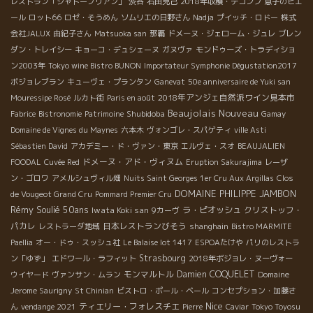
レストラン「シャトーブリアン」
渋谷
石田克己
2018年収穫・デコンブ
息子のピエ
ール
ロット66
ロゼ・そうめん
ソムリエの日野さん
Nadja
プイッチ・ロドー
株式
会社JALUX
由紀子さん
Matsuoka san
那覇
ドメーヌ・ジェローム・ジュレ
ブレン
ダン・トレイシー
キョーコ・デュシェーヌ
ガヌヴァ
モンドゥーズ・トラディショ
ン2003年
Tokyo wine Bistro BUNON
Importateur Symphonie Dégustation2017
ボジョレブラン
キューヴェ・プランタン
Ganevat
50e anniversaire de Yuki san
2018年アンジェ自然派ワイン見本市
Mouressipe Rosé
ルカト街
Paris en août
Beaujolais Nouveau
Shubidoba
Fabrice
Bistronomie
Patrimoine
Gamay
Domaine de Vignes du Maynes
六本木
ヴォンゴレ・スパゲティ
ville Asti
Sébastien David
アカデミー・ド・ヴァン・東京
エルヴェ・スオ
BEAUJALIEN
ドメーヌ・アド・ヴィヌム
FOODAL
Cuvée Red
Eruption Sakurajima
レーザ
ン・ゴロワ
アメルシュヴィル畑
Nuits Saint Georges 1er Cru Aux Argillas
Clos
DOMAINE PHILIPPE JAMBON
de Vougeot Grand Cru
Pommard Premier Cru
Rémy Soulié 50ans
Iwata Koki san
ラ・ピオッシュ
クリストッフ・
9カーヴ
パカレ
日本レストランびそう
レストラーダ地域
shanghain
Bistro MARMITE
Paellia
オー・ドゥ・スッシュ社
Le Balaise lot 1417
ESPOAたけや
パリのレストラ
Strasbourg
ン「ゆず」
エドワール・ラフィット
2018年ボジョレ・ヌーヴォー
モンマルトル
Damien COQUELET
ウイヤード
ヴァンサン・ムラン
Domaine
Jerome Saurigny
St Chinian
ビストロ・ポール・ベール
コンセプション・加藤さ
Nice
ティエリー・フォレスチエ
ん
vendange 2021
Pierre
Caviar
Tokyo Toyosu