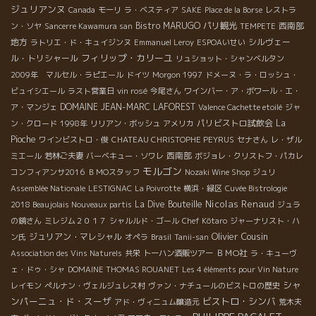
ジュリアンヌ
Canada
モーリ
ラ・ベスティア
SAKE
Place de la Borse
レストラ
Bistro MARUGO
パリ観光
西南部
ン・ソヤ
Sancerre Kawamura san
TEMPETE
地方
シルヴェー
ラトリエ・ド・キュイジンヌ
Emmanuel Leroy
ESPOAいせい
フィリップ・カリーユ
ル・トリシャール
リュショット・シャンベルタン
2009年 マルセル・ラピエール
ドイツ
Morgon 1997
ドメーヌ・ラ・ロッシュ・
ビュイシエール
ラスト営業日
vin rosé
今尾さん
ワインバー・ア・ボワール・エ・
DOMAINE JEAN-MARC LAFOREST
ア・マンジェ
Valence Cachette etoilé
ジャ
パリビストロ試飲会
La
ン・クロード
1998年
リリアン・ボッシュ
アメリカ
Pioche
ワインビストロ・俊
CHATEAU CHRISTOPHE PEYRUS
セナさん
レ・ザル
西南部
ミエール
若林ご夫妻
バーベキュー・ソワレ
ボジョレ・クリストフ・パカレ
モルゴン
コンフィアンサ2016
ＢＭОスタッフ
Nozaki Wine Shop
ジュリ
Assemblée Nationale
LESTIGNAC
La Poivrotte
横浜・緑区
Cuvée Bistrologie
Nicolas Renaud
La Dive Bouteille
2018 Beaujolais Nouveaux partis
ジュラ
の鏡さん
ミレジム２０１７
シャルルド・ゴール
Chef Kôtaro
ジャーナリスト・ハ
Olivier Cousin
ジュリアン・マレシャル
ン氏
オペラ
Brasil
Tanii-san
ＢＭО社
Association des Vins Naturels
共栄
トーハン酒販ツアー
ラ・キューヴ
ェ・ドゥ・シャ
DOMAINE THOMAS ROUANET
Les 4 éléments pour Vin Nature
シャ
レイモン
ぺルナン・ヴェルジュレス村
ヴァン・ナチュールのビストロの歴史
ンパーニュ・ド・スーザ
ビストロ・シンバ
アド・ヴィニュム醸造元
荒木夫