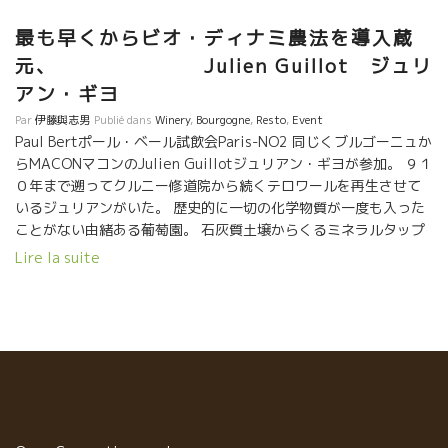
最も早くからビオ・ディナミ農法を導入蔵
元、 Julien Guillot ジュリ
アン・ギヨ
Par
伊藤與志男
Publié dans
Winery
,
Bourgogne
,
Resto
,
Event
Paul Bertポール・ベール試飲会Paris-NO2 同じくブルゴーニュか
らMACONマコンのJulien Guillotジュリアン・ギヨが参加。 ９１
０年まで遡ってクルニー修道院から続くテロワールを再生させて
いるジュリアンがいた。 歴史的に一切の化学物質が一度も入った
ことがない由緒ある葡萄園。 石灰質土壌からくるミネラルタップ
リの美味しいワインを醸すジュリアン。 ジュリアンは二つの
Lire la suite
PASSIONがある。 一つは勿論ワイン。 二つめは、演劇である。
幅の広い人間性をもっているジュリアンのワインには常に、優し
さが表現されている。 その裏を支えているミネラル感は本当に素
晴らしい。