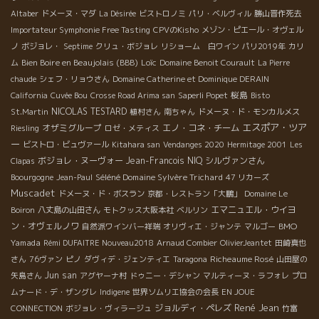
Altaber
ドメーヌ・マダ
La Désirée
ビストロノミ
パリ・ベルヴィル
勝山晋作死去
Importateur Symphonie Free Tasting
CPVのKisho
メゾン・ピエール・オヴェル
ノ
ボジョレ・
Septime
クリュ・ボジョレ
リショーム 白ワイン
パリ2019年
カリ
Bien Boire en Beaujolais (BBB)
Loïc
ム
Domaine Benoit Courault
La Pierre
chaude
シェフ・リョウさん
Domaine Catherine et Dominique DERAIN
桜島
California
Cuvée Bou
Crosse Road Arima san
Saperli Popet
Bisto
NICOLAS TESTARD
St.Martin
植村さん
南ちゃん
ドメーヌ・ド・モンカルメス
エスポア・ツア
オザミグループ
エノ・コネ・チーム
Riesling
ロゼ・メティス
ー
ビストロ・ビュヴァール
Kitahara san
Vendanges 2020
Hermitage 2001
Les
ボジョレ・ヌーヴォー
Jean-Francois NIQ
シルヴァンさん
Clapas
Séléné Domaine Sylvère Trichard
Boourgogne
Jean-Paul
47 リカーズ
Muscadet
ドメーヌ・ド・ボスラン
京都・レストラン「大鵬」
Domaine Le
エマニュエル・ウイヨ
Boiron
八丈島の山田さん
モトクッス大阪本社
ベルリン
ン・オヴェルノワ
BMO
自然派ワインバー祥瑞
オリヴィエ・ジャンテ
マルゴー
Yamada
Rémi DUFAITRE Nouveau2018
Arnaud Combier
OlivierJeantet
田崎真也
Richeaume Rosé
さん
76ヴァン
ピノ
ダヴィデ・ジェンティエ
Taragona
山田屋の
Jun san
矢島さん
アグヤーナ村
ドゥニー・デシャン
マルティーヌ・ラフォレ
プロ
ムナード・デ・ザングレ
Indigene
世界ソムリエ協会の会長
EN JOUE
René Jean
ジョルディ・ペレズ
CONNECTION
ボジョレ・ヴィラージュ
竹富