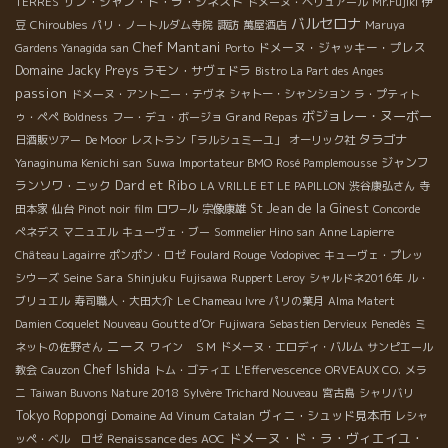
サン・ジャン・ド・ラ・ジネスト
TERRES
ドメーヌ・ベリュアール
Mr.Fujiki
伊
バルセロナ
豆
Chiroubles
パリ・ノートルダム寺院
諏訪
萬屋酒店
Maruya
Chef Mantani
ドメーヌ・ジャッキー・プレス
Gardens Yanagida san
Porto
Domaine Jacky Preys
ラモン・サヴェドラ
Bistro La Part des Anges
passion
ドメーヌ・アント二ー・テヴネ
シャトー・シャンション
ラ・プティト
ボジョレー・ヌーボー
Grand Repas
ゥ・ペペ
Boldness
フー・デュ・ボージョ
タラゴナ
日酒販ツアー
De Moor
レストラン「ラルシュミーユ」
オーリック社
ジャンフ
Yanaginuma Kenichi san
Suwa
Importateur BMO
Rosé Pamplemousse
Dard et Ribo
ランソワ・ニック
LA VRILLE ET LE PAPILLON
渋谷康弘さん
寺
St Jean de la Ginest
田本家
仙台
Pinot noir
film
ロワ−ル
宗像康雄
Concorde
ぺネデス
マニュエル
キューヴェ・ブー
Sommelier Hino san
Anne Lapierre
Château Lagairre
ポンポン・ロゼ
Foulard Rouge
Vodopivec
キューヴェ・プレッ
Seine
Sara
シウーズ
Shinjuku
Fujisawa
Ruppert Leroy
シャルドネ2016年
ル・
ブリュエル
寿司職人・大田大介
Le Chameau Ivre
パリの葉月
Alma Matert
Damien Coquelet Nouveau
Goutte d’Or
Fujiwara
Sebastien Dervieux
Penedès
ミ
ニース
ネットの佐野さん
ワイン ＳＭ
ドメーヌ・エロディ・バルム
サンピエール
Chef Ishida
教会
Cauzon
トム・ゴティエ
L'Effervescence
ORVEAUX CO.
メラ
ニ
Taiwan Buvons Nature 2018
Sylvère Trichard Nouveau
宮古島
シャリバリ
Tokyo Roppongi
ヴィニ・シュッド見本市
Domaine Ad Vinum
Catalan
レシャ
ドメーヌ・ド・ラ・ヴィエイユ・
ッペ・ベル ロゼ
Renaissance des AOC