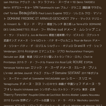
ラフォレ・ヌーヴォー18
san
Mottox
アヴェク・ル・タン
Denis TARDIEU
VIN
Takenouchi san
Berlin
オザミトーキョー
ブルノ・グラニエ
諏訪湖
サラさん
Beaujolais
Paul Louis Eugene
クロ・マソッ
chef Torikai
サロン・リレエル
ト
DOMAINE FREDERIC ET ARNAUD GESCHICKT
プティ・マックス
マジエー
ル・モン・ド・マリー
ル
Vincent
銀座フレンチ
弥三郎
La Terre d'Or
DOMAINE
Rhône sud
ドメーヌ・ムレシップ
DES SABLONNETTES
ガルド・フー
ニュ
イ・サン・ジョルジュ
Jus de Raisins
銀座三越新館
パリ・ビストロ・ゴグットゥ
武道オンズ
ドメーヌ・シャルロット・バテ
オーヴェルニュ
Pour de Raisin
ドメー
Grand 8
ヌ・リショー
パティ・デ・ロジエル
シルヴィー・オジュロ
イヴ・シェフ
Assignan
Vendanges 2016
エマニュエル・ジブロ
Restaurateur français
Daisuke san
武道・剣道
ジロンナ三ツ星レストラン「カン・ロカ」
C'est le
Loïc ROURE
Printemps 2016
ク・ド・フードル
France Vin Rosé
ESPOA
エリック・ド・スーザ
ドメーヌ・ミレーヌ・ブリュ
Yorozuya Yukiko san
L'irréel
Jérôme Jouret
Domaine SEXTANT
マルゴ・グループ
2017年ボジョ
レミー・スリエ
レ・ヌーヴォー
chef et Sommelier HASAGAWA san
M.
ドメーヌ・ヨヨ
ドメーヌ・ラ
中湊シェフ
Yanaginuma
フィロキセラ
串揚げ
フォレ
Kouchi Ishikawa san
シンガポールレストラン・アンドレ
東京・広尾
Thierry Forestier
Poupille Côtes de Castillon
Bistro Atelier
Lapalu Nouveau
2018
Eyrolle
世界ピノ・ノワール会議
リュ・ド・ラ・ペスト
Washoku
cavistes
japonais
ビストロ・ソワッフ
ダムバッシュ・ラ・ヴィル
Mathieu et Marion
2017