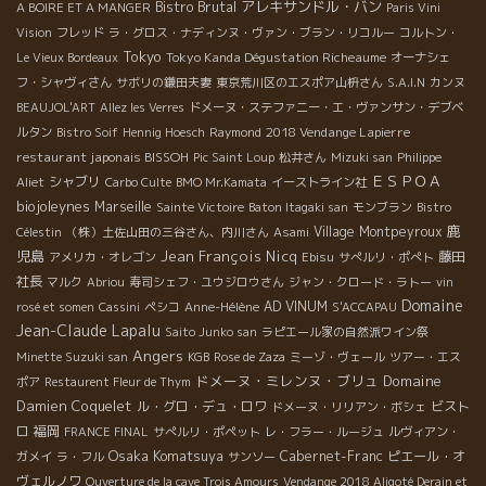
Bistro Brutal
アレキサンドル・バン
A BOIRE ET A MANGER
Paris Vini
Vision
フレッド
ラ・グロス・ナディンヌ・ヴァン・ブラン・リコルー
コルトン・
Tokyo
Tokyo Kanda Dégustation Richeaume
Le Vieux Bordeaux
オーナシェ
フ・シャヴィさん
サボリの鎌田夫妻
東京荒川区のエスポア山枡さん
S.A.I.N
カンヌ
BEAUJOL'ART
Allez les Verres
ドメーヌ・ステファニー・エ・ヴァンサン・デブベ
2018 Vendange Lapierre
ルタン
Bistro Soif
Hennig Hoesch
Raymond
restaurant japonais BISSOH
Pic Saint Loup
松井さん
Mizuki san
Philippe
ＥＳＰＯＡ
シャブリ
Aliet
Carbo Culte
BMO Mr.Kamata
イーストライン社
biojoleynes
Marseille
Sainte Victoire
Baton Itagaki san
モンブラン
Bistro
鹿
Village Montpeyroux
Célestin
（株）土佐山田の三谷さん、内川さん
Asami
児島
Jean François Nicq
藤田
アメリカ・オレゴン
Ebisu
サぺルリ・ポぺト
社長
マルク
Abriou
寿司シェフ・ユウジロウさん
ジャン・クロード・ラトー
vin
Domaine
AD VINUM
rosé et somen
Cassini
ペシコ
Anne-Hélène
S'ACCAPAU
Jean-Claude Lapalu
Saito Junko san
ラピエール家の自然派ワイン祭
Angers
Minette Suzuki san
KGB
Rose de Zaza
ミーゾ・ヴェール
ツアー・エス
ドメーヌ・ミレンヌ・ブリュ
Domaine
ポア
Restaurent Fleur de Thym
Damien Coquelet
ル・グロ・デュ・ロワ
ビスト
ドメーヌ・リリアン・ボシェ
ロ
福岡
FRANCE FINAL
サぺルリ・ポペット
レ・フラー・ルージュ
ルヴィアン・
Osaka Komatsuya
Cabernet-Franc
ピエール・オ
ガメイ
ラ・フル
サンソー
ヴェルノワ
Ouverture de la cave Trois Amours
Vendange 2018 Aligoté Derain et