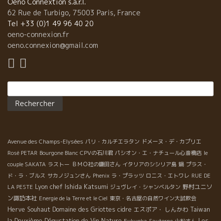
Oeno Connextion s.a.r.l.
62 Rue de Turbigo, 75003 Paris, France
Tel +33 (0)1 49 96 40 20
oeno-connexion.fr
oeno.connexion@gmail.com
Rechercher :
Avenue des Champs-Elysées
パリ・カルチエラタン
ドメーヌ・デ・カプリエ
Rosé PETAR
Bourgone Blanc
CPVの石川君
パシオン・エ・ナチュール心斎橋店
le
couple SAKATA
ラストー
ＢＭＯ社の鎌田さん
イタリアのシシリア島
鍋
プラス・
ド・ラ・ブルス
サカノジュンさん
Phenix
ラ・プラッツ
ロニス・エトワレ
RUE DE
Lyon chef Ishida Katsumi
野村ユニソ
LA PESTE
ジュヴレイ・シャンベルタン
ン諏訪本社
Energie de la Terre et le Ciel
東京・名古屋の自然ワイン大試飲会
Herve Souhaut
Domaine des Griottes
cidre
エスポア・ しんかわ
Taiwan
la Deuxième Dégustation de Vin Nature
Les