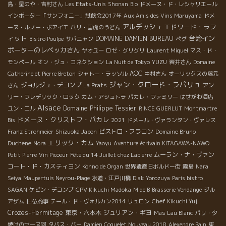
島・星のや・吉村さん
Les Etats-Unis
Shonan
Bio
ドメーヌ・ド・レシャリエール
インポーター「サンフォニー」試飲会2017年
Aux Amis des Vins Maruyama
ドメ
アルデッシュ
エドワード・ラフ
ーヌ・ルノー・ボアイエ
パリ・国虎のうどん
ィット
台湾イン
DOMAINE DAMIEN BUREAU
Bistro Poulpe
サバニャン
ペグ
ポーターのレベッカさん
ヤオユー
ロゼ・グリグリ
Laurent Miquel
マス・ド・
YUZU
モンペール
オン・ジュ・コネクション
La Nuit de Tokyo
岩井さん
Domaine
AOC
Catherine et Pierre Breton
シャトー・ラッソル
中村さん
オーリックスの藤元
ジャン・クロード・ラパリュ
ジョルジュ・デコンブ
さん
La Prats
アン
リー・フレデリック・ロック
カム・アシュトラ
パカレ・ファミリー
はせがわ酒店
Alsace
Domaine Philippe Tessier
ユン・ニル
RINCE GUERLUT
Montmartre
ドメーヌ・クリストフ・パカレ
Bis
2021
ドメール・ヴァランタン・ヴァレス
ビストロ・フラコン
Franz Strohmeier
Shizuoka Japon
Domaine Bruno
エリック・カム
Duchene
Nora
Yaoyu
Aventure
écrivain KITAGAWA-NAWO
ムーラン・ナ・ヴァン
Petit Pierre
Vin Picoeur
Fête du 14 Juillet chez Lapierre
コート・ド・カスティヨン
Konno de Organ
世界遺産旧ボルドー街
霧島
Nara
Seiya
Maupertuis Neyrou-Plage
水道・江戸川橋
Diak
Yorozuya
Paris bistro
SAGAN
ケビン・デコンブ
CPV Kikuchi Madoka
M de B
Brasserie Vendange
ジル
アザム
日仏商事
テール・ド・ヴォルカン2014
リュロン
Chef Kikuchi Yuji
Crozes-Hermitage
東京・六本木
ジュリアン・ギヨ
Mas Lau Blanc
パリ・夕
焼けのセーヌ河
タパス・バー
Damien Coquelet Nouveau 2018
Alexendre Bain
東