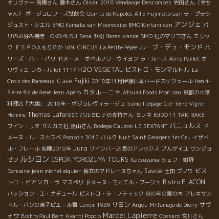
オリヴァー
高橋さん
藤木さん
Olivar
2018 Vendange Descombes
岩田さん（岩ち
ゃん）
ボージョロワーズ試飲会
Quinta de Napoles
Alliq Fujimoto san
ラ・プラツ
アンジェ
ジュスト・シエル
BMO Kamata san
Mouressipe
BMO Kiritani san
パ
リのお好み焼き OKOMUSU
Sena
浜松
Bazas viande
BMO 社のマサコさん
エリッ
ル・ブ・デュ・モンド
ク
ＥＳＰＯＡもりたか
VINI CIRCUS
La Petite Pépée
ハ
リーズ・バー・パリ
ドメーヌ・オベルノワ・ウイヨン
ラ・ルース
Anne Paillet
オ
H2O VEGETAL
ビストロ・モンマルトル
リヴィエ
レカール lot 1117
La
Ｃave Fujiki
Croix des Rameaux
2018年11月伊藤日本ハードスケジュール
Henri-
カタルーニャ
Pierre fils de René Jean
Apéro
Atsumi Foods Mori san
京都の中華
料理店「大鵬」
2018年・ボジョレヴィラージュ
Sumoll cépage
Ciel-Terre-Vigne-
Thomas Laforest
Homme
バルセロナの佐竹さん
セレネ
BUDO 11
TAKI BAKE
バニュルス
ワイン・リタ
サカガミ社
勝山さん
Bodega Cauzon
LE SEXTANT
ド
メーヌ・ル・スカラベ
Pompois 2015
パルク
Nuit Saint Georgers 1er Cru
イザベ
Jura
ル・フレール
収穫2018年
ワインバー店長のアレックス
ブルグイユ
サンジョ
ルシヨン
ESPOA YOROZUYA TOURS
ゼフ
Katsuyama
シェフ・紺野
Domaine jean michel alquier
Savoie
ビス
長女のマドレーヌちゃん
土田
ブノワ
トロ・ビアンカーラ
Bistro FLACON
マスぺリ
ドメーヌ・ミカエル・ブージュ
パッション・エ・ナチュール
ビストロ・ラ・ノティック
600年の栗の木
アレキサン
リヨン
Anjou
サヴ
ドル・バンの息子ピエール君
Lenoir 1989
Mr.Tamajo de Diony
Marcel Lapierre
ォワ
Bistro Paul Bert
Avanti Popolo
Cossard
宮川さん