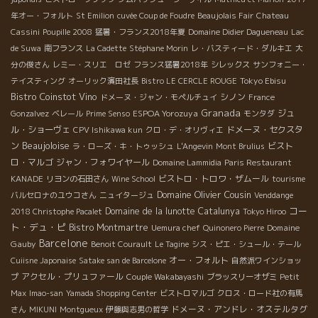
年オー・フォルト
St Emilion
cuvée Coup de Foudre
Beaujolais Fair
Chateau
Cassini
Poupille 2008
猛暑・フランス2018年夏
Domaine Didier Dagueneau
Lac
de Suwa
南フランス
La Cadette
Stéphane Morin
レ・バスティード・ダルキエ
大
分の俊さん
レミー・スリエ ロゼ
フランス猛暑2018年
シレックス
サンフォニー・
Tokyo Ebisu
テイスティング
オーリック濱田社長
Bistro LE CERCLE ROUGE
Bistro Coinstot Vino
シノン
ドメーヌ・ジャン・モペルチュイ
France
Granada
ESPOA Yorozuya
ジュ
Gonzalvez
ベレール
Prime Senso
モンタダ
ル・ショーヴェ
ドメーヌ・セクスタ
CPV Ishikawa kun
クロ・デ・オリヴィエ
Beaujoloise
ン
ビスト
ラ・ローズ・キ・トゥッシュ
L'Angevin
Mont Brulius
ロ・マルゴ
ジャン・フォワイヤール
Domaine Lammidia
Paris Restaurant
ビストロ・トロワ・ザムール
KANADE
リヨンの石田さん
Wine School
tourisme
Domaine Olivier Cousin
バルセロナのユウコさん
ニュイタージュ
Venddange
コー
Domaine de la lunotte
Catalunya
2018 Christophe Pacalet
Tokyo Hiroo
ト・デュ・ピ
Bistro Montmartre
Domaine
Uemura chef
Quinonero Pierre
Barcelone
Gauby
Benoit Courault
Le Tagine
シス・ピエ・シュール・テール
オー・フォルト
Cuiisne Japonaise
Satake san de Barcelone
自然派ワインショッ
アクセル・プリュファール
プ
Couple Wakabayashi
ブラッスリーオザミ
Petit
Max
Imao-san
Yamada Shopping Center
ビストロマルゴ
クロス・ロード社の有馬
ドメーヌ・アンドレ・オステルタグ
さん
MIKUNI
Montgueux
伊藤與志男の哲学