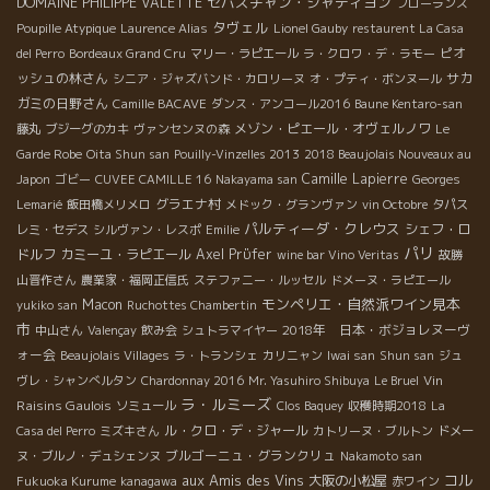
セバスチャン・シャティヨン
DOMAINE PHILIPPE VALETTE
フローランス
タヴェル
Poupille Atypique
Laurence Alias
Lionel Gauby
restaurent La Casa
ピオ
del Perro
Bordeaux Grand Cru
マリー・ラピエール
ラ・クロワ・デ・ラモー
ッシュの林さん
サカ
シニア・ジャズバンド・カロリーヌ
オ・プティ・ボンヌール
ガミの日野さん
Camille BACAVE
ダンス・アンコール2016
Baune Kentaro-san
メゾン・ピエール・オヴェルノワ
藤丸
ブジーグのカキ
ヴァンセンヌの森
Le
Garde Robe
Oita Shun san
Pouilly-Vinzelles 2013
2018 Beaujolais Nouveaux au
Camille Lapierre
Japon
ゴビー
CUVEE CAMILLE 16
Nakayama san
Georges
グラエナ村
Lemarié
飯田橋メリメロ
メドック・グランヴァン
vin Octobre
タパス
パルティーダ・クレウス
シェフ・ロ
レミ・セデス
シルヴァン・レスポ
Emilie
パリ
ドルフ
カミーユ・ラピエール
Axel Prϋfer
wine bar Vino Veritas
故勝
山晋作さん
農業家・福岡正信氏
ステファニー・ルッセル
ドメーヌ・ラピエール
モンペリエ・自然派ワイン見本
Macon
yukiko san
Ruchottes Chambertin
市
2018年 日本・ボジョレヌーヴ
中山さん
Valençay
飲み会
シュトラマイヤー
ォー会
Beaujolais Villages
ラ・トランシェ
カリニャン
Iwai san
Shun san
ジュ
Vin
ヴレ・シャンべルタン
Chardonnay 2016
Mr. Yasuhiro Shibuya
Le Bruel
ラ・ルミーズ
Raisins Gaulois
ソミュール
Clos Baquey
収穫時期2018
La
ル・クロ・デ・ジャール
Casa del Perro
ミズキさん
カトリーヌ・ブルトン
ドメー
ブルゴーニュ・グランクリュ
ヌ・ブルノ・デュシェンヌ
Nakamoto san
aux Amis des Vins
コル
大阪の小松屋
Fukuoka Kurume
kanagawa
赤ワイン