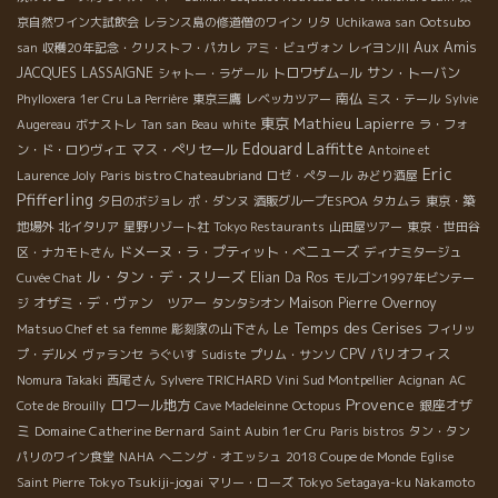
京自然ワイン大試飲会
レランス島の修道僧のワイン
リタ
Uchikawa san
Ootsubo
Aux Amis
san
収穫20年記念・クリストフ・パカレ
アミ・ビュヴォン
レイヨン川
JACQUES LASSAIGNE
トロワザム−ル
サン・トーバン
シャトー・ラゲール
南仏
Phylloxera
1er Cru La Perrière
東京三鷹
レベッカツアー
ミス・テール
Sylvie
東京
Mathieu Lapierre
Augereau
ボナストレ
Tan san
Beau
white
ラ・フォ
Edouard Laffitte
マス・ぺリセール
ン・ド・ロりヴィエ
Antoine et
Eric
Laurence Joly
Paris bistro Chateaubriand
ロゼ・ぺタール
みどり酒屋
Pfifferling
夕日のボジョレ
ポ・ダンヌ
酒販グループESPOA
タカムラ
東京・築
地場外
北イタリア
星野リゾート社
Tokyo Restaurants
山田屋ツアー
東京・世田谷
ドメーヌ・ラ・プティット・べニューズ
区・ナカモトさん
ディナミタージュ
ル・タン・デ・スリーズ
Elian Da Ros
Cuvée Chat
モルゴン1997年ビンテー
オザミ・デ・ヴァン ツアー
Maison Pierre Overnoy
ジ
タンタシオン
Le Temps des Cerises
Matsuo Chef et sa femme
彫刻家の山下さん
フィリッ
CPV パリオフィス
プ・デルメ
ヴァランセ
うぐいす
Sudiste
プリム・サンソ
Nomura Takaki
西尾さん
Sylvere TRICHARD
Vini Sud Montpellier
Acignan
AC
Provence
ロワール地方
銀座オザ
Cote de Brouilly
Cave Madeleinne
Octopus
ミ
Domaine Catherine Bernard
Saint Aubin 1er Cru
Paris bistros
タン・タン
パリのワイン食堂
NAHA
へニング・オエッシュ
2018 Coupe de Monde
Eglise
Tokyo Tsukiji-jogai
Saint Pierre
マリー・ローズ
Tokyo Setagaya-ku Nakamoto