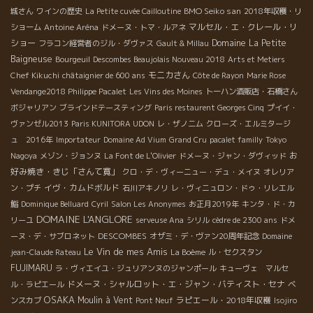
BMO Seiko san
城さん
ワインの歴史
La Petite cuvée Cailloutine
2018年収穫・リ
マルセル・エ・クレール・リ
ショーム
Antoine Aréna
ドメーヌ・トマ・ルアネ
ショー
Domaine La Petite
フラコン経営者のジル・ダヴァス
Gault & Millau
Baigneuse
Bourgeuil
Descombes Beaujolais Nouveau 2018
Arts et Metiers
モニカさん
Chef Kikuchi
châtaignier de 600 ans
Côte de Rayon
Marie Rose
Vendange2018 Philippe Pacalet
Les Vins des Moines
トーハン酒販店・石橋さん
ボジャリアン
ブラインドテースティング
Paris restaurent Georges Cinq
プイイ・
ヴァンゼル2013
Paris KUNITORA UDON
レ・ザノ二ム
クローズ・エルミタージ
ュ 2016年
Importateur
Domaine Ad Vium
Grand Cru
pacalet familly
Tokyo
お
Nagoya
メゾン・ジョンヌ
La Font de L'Olivier
ドメーヌ・ジャン・ダヴィッド
好み焼き・きじ「さんて寛」
クロ・デ・ヴィーニュー・デュ・メイヌ
オレリア
イヴ・カムドボルド
ン・プチ
石川アキノリ
レ・ヴィニュロン・ドゥ・リレエル
鮨
Dominique Belluard
Cyril
Salon Les Anonymes
お正月2019年
キンタ・ド・カ
DOMAINE L'ANGLORE
リーユ
serveuse Ana
シリル
cèdre de 2300 ans
ドメ
DESCOMBES
ーヌ・デ・サブロネット
オザミ・デ・ヴァン20周年記念
Domaine
Le Vin de mes Amis
jean-Claude Rateau
La Boème
ル・セクスタン
FUJIMARU
ラ・ヴィエイユ・ジュリアンヌのジャンポール
キューヴェ マルセ
ドメーヌ・シャルロット・エ・ジャン・バティスト・セナ
ル・ラピエール
ベ
OSAKA
Moulin à Vent
ラピエール・2018年収穫
ンスカブ
Pont Neuf
Isojiro