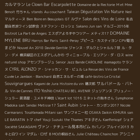
カルマラン
Escarpolette
Le Clown Bar
Domaine de la Rectorie
M et Mme
Taiwan Dégustation Vin Nature
Benoit
竹ちゃん
stands
Au couchant
Neil
Salon des Vins de Loire
マルティーヌ
Bien Boire en Beaujolais
GT
ルヴァ
名古
屋自然派ワイン試飲会
ステファン・ロッシェ
Sakano Jun san
マルゴー2016年
DOMAINE
Bistrot La Part de Anges
エスポアよろずやつツアー
メティス17
MYLENE BRU
CPV菊池
Harrys Bar Paris
Saint-Peray
プピーユ・カスティヨン
まどか
Nouvel An 2018
Davide Gentile
ジャンヌ・ダルクとシャルル７世
ル・タ
ン・デメ
横浜緑区のエスポアしんかわ
ヴィニョーブル・エリアン・ダ・ロス
wine
naturel shop
アセンブラージュ
Senior Jazz Bande CAROLINE
mamagoto
ケラン
CYRIL ALONZO
ヌ
ア・シャッカン・サ・ビュル
La Revue des Vins de France
Cuvée Le Jambon・Blanchard
自然エネルギーの畑
café-bistro Le Cristal
Souvignargues
サルバドール・バト
Kagami de Jura
Histoire du vin
磯次郎
ル
ITO Yoshio
Vin de Cannes
CHATEAU BEL AVENIR
ジュリアンヌ
ブリュノー・
シュラー
居酒屋・ユメキチ神田
L'écart lot 1016
ミネットの鈴木さん
Symphonie
Saint Aubin
Madoka san
Sendai
Metisse 17
シャトー・カンボン2017
Nicole
Carmarans
TosaYamada Mitani san
サンフォニー社
OSAKA Daikin KIMURA san
LE BARATIN
トマ
chef Youji Suzuki
the Thames
アキ子さん
Kaefferkopf
シェナ
ヴァン・ナチュール見本市ビム
Société SAKAGAMI
カバノン
ブルイイ2013
カ
アシニャ
キと白ワイン
マダム・ロゼ
ＢＭОの桐谷さん
Julie
Château Chainchon