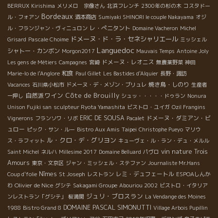
BERRUX
Kirishima
メリメロ 宗像さん
北浜フレンチ
2300年の杉の木
コスタドー
Bordeaux
ル・フォアン
酒本商店
Sumiyaki SHINORI le couple Nakayama
オジ
レ・ぺニタント
ル・フランジャン・ヴィニュロン
Domaine Vacheron
Michel
ドメーヌ・ド・ラ・セネシャリエール
Grisard
Pascale Choime
ミッシェル
Languedoc
シャトー・カンボン
Morgon2017
Mauvais Temps
Antoine Joly
ドメーヌ・レオニス
Les gens de Métiers
Campagnes
宮崎
無農薬野菜
神田
和食
Marie-lo de l'Anglore
Paul Gillet
Les Bastides d'Alquier
長野・諏訪
焼き鳥・しのり
Vacances
石川県小松市
ドメーヌ・デ・メゾン・ブリュレ
生産者
自然派ワイン
Côte de Brouilly
一押し
シュッ・・・・・ドゥラン
Nonura
Unison Fujiki san
sculpteur Ryota Yamashita
ビストロ・ユイガ
Ozil Frangins
ERIC DE SOUSA
ドメーヌ・ダミアン・ビ
Vignerons
フランソワ・リボ
Pacalet
ュロー
Taipei
ピック・サン・ルー
Bistro Aux Amis
Christophe Pueyo
マリウ
ル・クロ・デ・グリヨン
ス・ラフィット
キューヴェ・ル・ラン・デュ・メルル
vin nature
Trois
Saint Michel
ネルハ
Millesime 2017
Domaine Belluard
パヴロ
Amours
東京・文京区
ジャン・ミッシェル・ステファン
Journaliste Mr.Hans
Nîmes
レミ・デュフェートル
Coup d'folie
St Joseph
レストラン
ESPOAしんか
Olivier de Nice
わ
グシテ
Sakagami Groupe
Abouriou 2002
ビストロ・イタリア
ジュリ・ブロスラン
ンレストラン「グシテ」
桜満開
La Vendange des Moines
DOMAINE PASCAL SIMONUTTI
1988
Bistro Grand 8
Village Arbois Pupillin