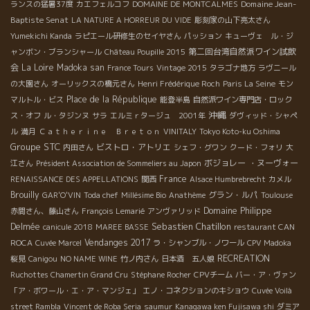
Domaine Jean-
ランスの猛暑37度
カエフェルコフ
DOMAINE DE MONTCALMES
Baptiste Senat
LA NATURE A HORREUR DU VIDE
彫刻家の山下亮太さん
Yumekichi Kanda
ラピエール研修生のセイヤさん
パッション
キューヴェ ル・ジ
第二回台湾自然派ワイン試飲
ャンボン・ブランシャール
Château Poupille 2015
会
La Loire
Madoka san
France Tours
Vintage 2015
タラゴナ地方
ラヴニール
の大園さん
オーリックスの橋元さん
Henri Frédérique Roch
Paris La Seine
モン
Place de la République
マルトル・ビス
能登半島
自然派ワイン専門店・ロック
沖縄
ス・オフ
ル・タジンヌ
サラ
エルミｒタージュ 2001年
ダヴィッド・シャペ
ル
満月
Ｃａｔｈｅｒｉｎｅ Ｂｒｅｔｏｎ
VINITALY
Tokyo Koto-ku Oshima
Groupe STC
ビストロ・アトリエ
内田さん
シェフ・グワン
クード・フォリ
大
ボジョレー ・ヌーヴォー
江さん
Président Association de Sommeliers au Japon
France
RENAISSANCE DES APPELLATIONS
関西
Alsace Humbrebrecht
カメル
Brouilly
グラン・ルパ
GAR'O'VIN
Toda chef
Millésime Bio
Anathème
Toulouse
Domaine Philippe
赤間さん、藤山さん
François Lemarié
アンヴァリッド
Sebastien Chatillon
Delmée
canicule 2018
MAREE BASSE
restaurant CAN
Vendanges 2017
ROCA
Cuvée Marcel
ラ・シャンブル・ノワール
CPV Madoka
RECREATION
桜見
Canigou
NO NAME WINE
竹ノ内さん
日本酒 五人娘
Ruchottes Chamertin Grand Cru
Stéphane Rocher
CPVチーム
バー・ア・ヴァン
「ア・ボワール・エ・ア・マンジェ」
エノ・コネクションのキショウ
Cuvée Voilà
street Rambla
Vincent de Roba Seria
saumur
Kanagawa ken Fujisawa shi
ダミア