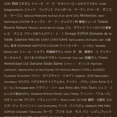
岩田コキさん
AOKI
ドメーヌ・ド・ラ・セネシャリエールのミワコさん
Suido
ドメーヌ・ダニエ
Edogawabashi
ジャック・フェヴリエ
ジャンポール・ドーマン
ル・サージュ
Les Pénitentes
Selosse Millesime
Autour d'un verre
Jean-
Taiwan
Dominique CASSINI
キューヴェ・デ・フー
ピュピラン村
葡萄ジュース
Buvons Nature
Maison Jaune de vin rouge
ジル・ダヴァス
ワインの4つの要素
Groupe ESPOA
Domaine de la
レミ・スリエ
フランス対ウルグアイ：２：１
Vieille Julienne
PRIEURE SAINT CHRISTOPHE
Katsuyama Shinsaku san
小泉
DOMAINE BAPTISTE COUSIN
さん
哲学
ワインライター・リンさん
Yamada
Alain
Kyouji san
ジュール・ショヴェ
斉藤順子さん
天・地・葡萄木・人
マリオン
ESPOAナカモト
加藤さん
Vivien
モンカルメス 2011年
Cuisinier Yuji san
Hemelsdael
Domaine Elodie Balme
OSE
シャトー・オゾンヌ
Martine
Laforest
Jeanne d'Arc et Roi Charles VII
Hoshino Resort
CYRILL ALONZO
Fujiwara Shuntaro
ジャン・セバスチャン・ジョアン
orgamic
2020 beaujolais
nouveaux
サカガミ
バザス牛のウイリアムさん
クリスト・パカレ
Côtes Rotie
エイ
クラウン・バー
aux Amis des Vins Tours
ロール
L'Echappee belle
シェフ・ソ
ムリエの長谷川さん
Domaine Potron Minet
Sans Temps
ワインバー「クルーズ」
びそう
vin WA
ゲシクト
イヴェントツアー
Rosé Lundi
2018年
福岡・久留米
エル
ミタージュ
サンシニャン
Les Anonymes
アンヌ・パイエさん
Iidabqshi Méli Mélo
カーヴ・フジキ
ルネ・モス
SOPEXA
Chatelet
Yokosuka
パリ・レピュブリック