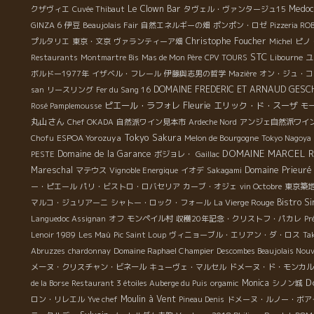
Le Clown Bar
Medoc
クザヴィエ
Cuvée Thibaut
タヴェル・ヴァンタージュ15
GINZA 6
伊豆
Beaujolais Fair
自然エネルギーの畑
ポンポン・ロゼ
Pizzeria RO
Christophe Foucher
プルタリエ
東京・文京
ヴァランティーア畑
Michel
ピノ
STC
Restaurants
Montmartre Bis
Mas de Mon Père
CPV TOURS
Libourne
ユ
ボルドー1977年
イザベル・フレール
伊藤與志男の哲学
Mazière
オン・ジュ・コ
DOMAINE FREDERIC ET ARNAUD GESC
san
リースリング
Fer du Sang 16
Fleurie
ピエール・ラフォレ
エリック・ド・スーザ
Rosé Pamplemousse
モ
丸山さん
Chef OKADA
自然派ワイン見本市
Ardeche Nord
アンジェ自然派ワイ
Tokyo
ESPOA Yorozuya
Sakura
Chofu
Melon de Bourgogne
Tokyo Nagoya
DOMAINE MARCEL R
Domaine de la Garance
PESTE
ボジョレ・
Gaillac
Mareschal
Domaine Prieuré
マテウス
Vignoble Energique
イオデ
Sakagami
ー・ピエール
パリ・ビストロ・ロバセリア
カーブ・オジェ
vin Octobre
東京築
Bistro S
マルコ・ジュリアーニ
シャトー・ロック・フォール
La Vierge Rouge
Languedoc Assignan
オフ
モンペイル村
収穫20年記念・クリストフ・パカレ
Pr
Lenoir 1989
Les Maù
Pic Saint Loup
ヴィニョーブル・エリアン・ダ・ロス
Ta
Abruzzes
chardonnay
Domaine Raphael Champier
Descombes Beaujolais Nou
メーヌ・クリスチャン・ビネール
キューヴェ・マルセル
ドメーヌ・ド・モンカル
D
Monica
de la Borse
Restaurant 3 étoiles Auberge du Puis
orgamic
シノン城
Moulin à Vent
ロン・リレエル
Yve chef
Pineau Denis
ドメーヌ・ルノー・ボア