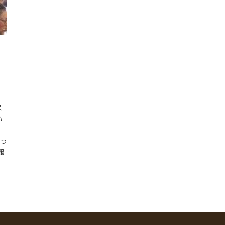
ロ
ん
ス
い
使っ
醸
は
日
で
に
語
に