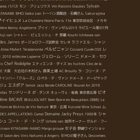
Vin Raisins Gaulois
Sylvain
yama
ババス
モン・ブリュリウス
WATANABE
BMO Seiko san
Sakurajima
トーハン酒販店・石橋さん
プイイヒュメ
La Chambre Noire Paris 11e
東京世田谷区・ナカモ
ière Kenny
Angleterre
プイイ・ヴァンゼル2013
ラピエール家の7月
Yuji san
シャトー・ピュエッシュ・オ
那覇
Kouchi Ishikawa san
 des Jarres
ラファエル・シャン
ボージョロワーズ試飲会
セレネ
ペルピニャン
レ
Alma Matert
Teradanonke
Cossard
Cuvée OSE
ジェローム・ソリーニ
ドメーヌ・セク
t
2018 millésime Lapierre
Chef Rodolphe
is
エティエンヌ・ダイス
les huitres
Clos de la
酒美土場
SE
大阪 大近社の木村さん
AC Brouilly
ラ・コリーヌ・ア
ワインバー「クルーズ」
ロペラ・デ・ヴァン
ドメーヌ・ドーピヤック
エスポア
ジュ
Senior Jazz Bande CAROLINE
Nouvel An 2018
ビオ
サンドリーヌ
illas
ポ・ダンヌ
キューヴェ・桜島
東京恵比寿
lène BACAVE
Bien Boire en Beaujolais (BBB)
BEAUJOL'ART
Le
ム
toire de Bistros de Vin Nature
東京・広尾
Kurumé Wine School
シャ
Domaine Jacky Preys
DES APPELLATIONS
Camel
1998年
コート・ド・トング
シュ
Uchida san
田所オーナー
ガルド・フー
女子会
crivain KITAGAWA-NAWO
Margo groupe
野崎ワインショッ
8 Salon des Vins Natures à Angers
ＢＭОの聖子さん
Descombes