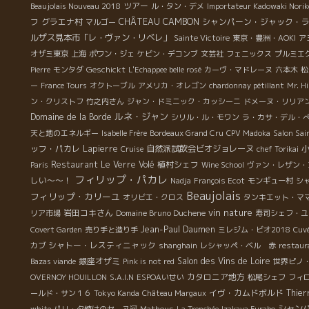
ツアー
Beaujolais Nouveau 2018
ル・タン・デメ
Importateur Kadowaki Norik
フ
グラエナ村
CHÂTEAU CAMBON
シャンパーン・ジャック・
マルゴー
ルザス見本市「レ・ヴァン・リベレ」
Sainte Victoire
東京・豊洲・AOKI
ア
オザミ東京
上海
ポワン・ジェ
ケビン・デコンブ
文芸社
フェニックス
プルミエ
Geschickt
Pierre
モンタダ
L'Echappee belle rosé
カーヴ・マドレーヌ
六本木
松
ー
France Tours
オクトーブル
アメリカ・オレゴン
chardonnay pétillant
Mr. H
ン・クリストフ
竹之内さん
ジャン・ドミニック・カッシーニ
ドメーヌ・リリア
ルネ・ジャン
Domaine de la Borde
シリル・ル・モワン
ラ・カサ・デル・
天と地のエネルギー
Isabelle Frère
Bordeaux Grand Cru
CPV Madoka
Salon Sai
ッフ・パカレ
Lapierre
自然派試飲会ビオジョレーヌ
Cruise
chef Torikai
Restaurant Le Verre Volé
植村シェフ
Paris
Wine School
ヴァン・レザン・
フィリップ・パカレ
しい～～！
Nadja
François Ecot
モンギュー村
シ
Beaujolais
フィリップ・カリーユ
オリビエ・クロス
タンキエット・マ
vin nature
岩田コキさん
リア市場
Domaine Bruno Duchene
寿司シェフ・ユ
Jean-Paul Daumen
Covert Garden
売り手と造り手
ミレジム・ビオ2018
Cuvé
シャトー・レスティニャック
カブ
shanghain
レシャッペ・ベル 赤
restaur
銀座オザミ
Salon des Vins de Loire
Bazas viande
Pink is not red
世界ピノ
カタロニア地方
OVERNOY HOUILLON
S.A.I.N
ESPOAいせい
松尾シェフ
フィ
イヴ・カムドボルド
Thier
ールド・サン１６
Tokyo Kanda
Château Margaux
シャン