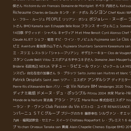
俣さん
Histoire du vin francais
Domaine de Montgilet
オペラ
内田さん
Katsu
ルシヨン
Richeaume
Chef Kouki 
Charles de Gaulle
キンタ・ド・ナポル
PEOPLE
ボジョレー・ヌーボー
レ・フラー・ルージュ
リリアン・ボシェ
フランス
トさん
BMO Kamata san
Echappée Belle Rose
オーヴェルニュ
Sommel
14日祭
ダヴィッド・シャペル
キャヴィア
M et Mme Benoit
Cyril Alonso
Chef 
Le Clos
Claude ALIET
シェフ・菊池
オビ・ワイン・ケノビュル
Fujimama san
ピエ
Aventure
彫刻家の山下さん
Fujiwara Shuntaro
Sancerre Kawamura san
ミ・スリエ
レストラン「シャトーブリアン」
オザミトーキョー
Clos de Vougeo
スタン
Cuvée Bedit Vilou
エスポアよろずやユキ子さん
Domaine Jean Maupertu
マチュー・ラピエール
Briderie
石田克己
NERJA
ヴァン・ピックール
LA MI
ンスピレ
台北在住の加藤さん
ラ・プラッツ
Saito Junko san
Huitres et blanc
Patrick Desplats
アンダルシア
Saint Jean
ツアー・エスポア
ディナミター
Vin Nature BIM
Pierre fils d'Alexandre Bain
パリ・一区
Vendanges 2020
Trou
ディナミ栽培
ドメーヌ・デュ・ポッシブル
Marie-Hé
Pitrou 2004
共栄
アラン・アリエ
Monde de la Nature
宮古島
Marie Rose
株式会社エスポア
his
Club Passion du Vin
ーラン・ナ・ヴァン
ビストロ・ユイガ
RENAISSANCE 
ンパーニュ
ＳＴＣグループ
シルヴァン・オエッ
ブジーグのカキ
藤原幸也
九州・福岡試飲会・セミナー
スイーツ
Château Roquefort
レ・プレミス１６
é
プ
Yo chan
Orveaux Tanaka san
貴腐
Alain Chapelle
Chenas
Equipe BMO
201