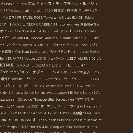
ドメーヌ・デ・フラール・ルージュ
宮本
6 Pieds sur Terre
BA SERIA
beaujolais nouveau 2020
居酒屋・風ら坊
フレデリック・
・ドゥニス品種
TAVEL ROSE
Tokyo wine Bistro BUNON
Tokyo
ンヌ・トランシュ
CEDRIC GARREAU
Histoire du vin
斉藤順子さん
マラガ
ネクション
Le Nouvel An 2019
vin WA
La Flou
Komatsu
HICKT
Ecrivain LIN
Vincent Girault
Vin Jaune
roman 'TERROIR'
ーリ
リョウさん
Apéro
メリル・エ・ジェラルディンヌ・クロワジエ
ン見本市・
Château Lestignac
ボジャリアン
Florian Looze
Tokyo
Rémi DUFAITRE Nouveau2018
リュペール・ルロワ
Aki
RUE DE LA
ICHAUD
Julien
ラングロールのエリックとマリー・ロー
ビュヴォン・ナチュール
 Roch
Sud
ルネ・ジャンの息子 アンリ
Cabernet-Franc
地場外
ア・シャッカン・サ・ビュル
LE SEXTANT
Valentin VALLES
imba
Le Clos des Treilles
Chut ......Derain
ésident Association de Sommeliers au Japon
Millésime Bio
カバノン
kezawa san
Côtes de Thongue
映画
Bordeaux en 1977
グシテ
Lyon
veau
vendange 2021
オーナシェフ・シャヴィさん
Fronton
ド
メス
ブレゼ11
Bonne Année 2019
Saint-Peray
東銀座 SOYA
Place
omaine du possible
Les Vins des Moines
Selosse Millesime
サ
Keke Descombe
イエ
Pompois 2015
Hotel BOMA
Vodopivec
ドゥ