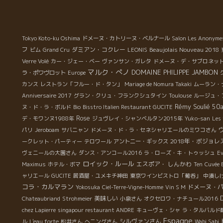
で
が
北川
ス
Tokyo Koto-ku Oshima
ドメーヌ・カトリーヌ・ベルナール
Salon Les Anonyme
。
フ
ダミアン・コクレー
Beaujolais Nouveau 2018
ビム
Grand Cru
LEONIS
い
Verre Volé
カー・ジェー・ベー
ヴァンサン・ガレタ
ドメーヌ・デ・サブロネッ
の
マルク・ぺノ
DOMAINE PHILIPPE JAMBON
ラ・ポワヴロット
Europe
・
カンス
レストラン「フルー・ド・タン」
Mariage de Nomura Takaki
ムーラン・
ュ
Anniversaire 2017
グラン・クリュ・フランクシュタイン
Toulouse
ルージュ・
っ
Rémy Soulié 50
ヌ・ド・ラ・ボルド
Bio
Bisstro Italien Restaurant GUCITE
さ
Rose
デ・モワンヌ1988年
ジュヴレイ・シャンベルタン2015年
Yuko-san
Les 
、
パリ
Jeroboam
サバニャン
ドメーヌ・ド・ラ・セネシャリエールのミワコさん
。
2018年・ボジョ
ークレット・パーティー
テロワール
アントニー・ギックス
ヴェニールの大園さん
ダンス・アンコール2016
ラ・ローズ・キ・トゥッシュ
Ev
ロイック・ルール
エスポア・ しんかわ
Maximus
ホテル・ボマ
Ten
Cuvée 
ャリエール
GUCITE
居酒屋・ユメキチ神田
東京ワインビストロ「葡呑」
中湊し
コラ・カルマラン
ドメーヌ・
Yokosuka
Ciel-Terre-Vigne-Homme
Vin S M
美味しい
Chateaubriand
Strohmeier
小泉さん
オクセロワ・ナチュール2016
chez Lapierre
singapour restaurant ANDRE
キューヴェ・シャ
ラ・タルバルド
Espagne
シルヴァンさん
ル
L'eau forte
松井さん
へニングさん
Wabi Sabi