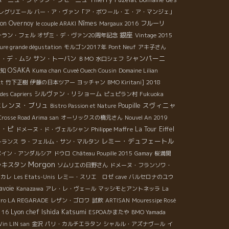
レグリエール
バー・ア・ヴァン「ア・ボワール・エ・ア・マンジェ」
lon Overnoy
Nîmes
フルーリ
le couple ARAKI
Margaux 2016
銀座
ーラン・フェル
オザミ・デ・ヴァン20周年記念
Vintage 2015
re grande dégustation
モルゴン2017年
Pont Neuf
アキ子さん
シャンパーニ
ー・デ・ムシ
サン・トーバン
ＢＭО
水口シェフ
OSAKA
知
Kuma chan
Cuveé Ouech Cousin
Domaine Lilian
2018
kt
竹下正樹
伊藤の日本ツアー
ヨッチャン
BMO Kiritani]
シルヴァン・リショーム
des Capriers
ピュピラン村
Fukuoka
ミレンヌ・ブリュ
スヴィニャ
Poupille
Bistro Passion et Nature
Crosse Road Arima san
オーリックスの橋元さん
Nouvel An 2019
ュ・ピ
Philippe Maffre
La Tour Eiffel
ドメーヌ・ド・ヴェルシャン
レミー・デュフェートル
ーランス
ラ・フェルム・サン・マルタン
ペイン・アンダルシア
ドウロ
Château Poupille 2015
Gamay
桜満開
Morgon
ャキスタン
ソムリエの日野さん
ドメーヌ・フランソワ・
パカレ
Les Etats-Unis
レミー・スリエ ロゼ
cave
バルセロナのユウ
avoie
Kanazawa
アレ・レ・ヴェール
マッシモとアントネッラ
La
tro LA REGARADE
レザン・ゴロワ
試飲
ARTISAN
Mouressipe Rosé
Lyon chef Ishida Katsumi
 16
ESPOAかまたや
BMO Yamada
Vin LIN san
金沢
パリ・カルチエラタン
シャルル・アズナヴール
イ