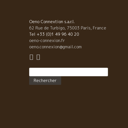
活躍しているソムリエさん、自然派ワインに取り組ん
いるショップの人、ビストロ経営者、参考になること
一杯出てきます。 何より誰よりもVin Nature好きの
さんが書いた小説です。面白いよ！！ 久々に一緒にビ
Oeno Connextion s.a.r.l.
トロCoinstot Vinoコワンスト・ヴィノにやって来た
62 Rue de Turbigo, 75003 Paris, France
ここには、いつも誰か自然派ワイン飲んべが集まって
Tel +33 (0)1 49 96 40 20
る。 いきなりラングロールのラ・ピエール・ショード
oeno-connexion.fr
マグナムを開けた。 マグナム一本では足りなくニコラ
oeno.connexion@gmail.com
ルノーNicolas RenaudのVieux Sageヴィユ・サージ
も開けた。 イヤー！美味しかった。 イヤー！楽しか
た。 ――――――――――― ショップの人達へ 北川
Rechercher :
ん、この小説に関しては自費出版です。 お店でも是非
紹介・販売してやってください。 私のお勧めです
モデルになった醸造家ブラインドクイズも面白いです
よ！ 『テロワール 波動』 北川ナヲ著 文芸社