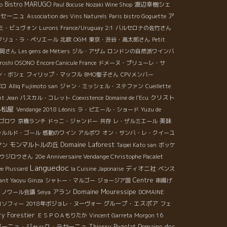
Bistro MARUGO
渡辺幸樹シェ
o
Paul Bocuse
Nozaki Wine Shop
ラセーニュ
ア
Association des Vins Naturels
Paris bistro Goguette
ミ・ビュヴォン
Lurons
France/Uruguay 2:1
バルセロナの佐竹さん
クリュ・ラ・ペリエール
北欧
OGM
東京・渋谷・高太郎さん
Petit
岡さん
Les gens de Métiers
ジル・アザム
ロンドンの自然派ワインバ
iroshi OSONO
Encore Canicule France
ドメーヌ・プリューレ・サ
ン・ボシェ
フィリップ・マッフル
BMO聖子さん
CPVメンバー
ぺロ
Alliq Fujimoto san
ジャン・ミッシェル・ステファン
Cueillette
クリスト
nt Jean
パスカル・コレット
Coexistence
Domaine de l'Ecu
小松屋
Vendange 2018 Léonis
ラ・ピエール・ショード
Yuzu de
美味
ゴロワ
京橋ランチ
ドゥニ・ジャンドー
共存
レ・ザルミエール
ャルルド・ゴール
感動のワイン
アルボワ
オン・サンバ・レ・クイーユ
Domaine Laforest
モンマルトルの丘
マン
Taipei Kato san
ボッケ
ウジロウさん
20e Anniversaire Vendange Christophe Pacalet
Languedoc
ディオニ社
e Plussard
la Cuisine Japonaise
ベンス
Centre
ant Yaoyu
Ginza
シャトー・マルゴー
ジョージア国
串揚げ
Domaine Mouressipe
アラン
・ノワール会議
Seiya
DOMAINE
グループ・エスポア
ロソフィー
2018年ボジョレ・ヌーヴォー
フェ
ry Forestier
ＥＳＰＯＡもりたか
Vincent Garreta
Morgon 16
パーニュ・ジャック・ラセーニュ
Thierry Puzelat
Domaine des