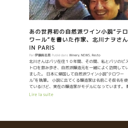
あの世界初の自然派ワイン小説“テ
ワール”を書いた作家、北川ナヲさ
IN PARIS
Par
伊藤與志男
Publié dans
Winery
,
NEWS
,
Resto
北川さんはパリ在住１０年間、その間、私とパリのビ
トロを飲み歩き、自然派醸造元を一緒によく訪問して
ました。 日本に帰国して自然派ワイン小説“テロワー
ル”を執筆。 小説に出てくる醸造家は名前こそ仮名を
ているけど、実在の醸造家がモデルになっています。 
造家のことをよく知っている人が読めば、アッ！これ
Lire la suite
マルセルだ、ポールだ、と判るはず。 ソムリエ志望の
本青年がレストランで修業して、ついにはフランスま
渡ってのパリのレストランで修業して、自然派ワイン
巡りあって、また色んな人達と出逢い繋がっていく物
です。 これからソムリエになろうという若者、もう既