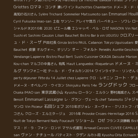
white
パリ・夕焼けのセーヌ河
Matheus
La Trenchée
Izakaya Furabo
Griottes
ロマネ・コンチ
濃いワイン
Ruchottes Chambertin
ドメーヌ・ド・
Emmanuel Houil
高知の石川さん
Sylère Trichard
Sommelier Matsumoto san
Cyril
Fukuoka Imao-san
土佐
サンソー
アレイヤ地方
バーベキュー・ソワレ
ロ
シャルドネ2016年
2020
ピエール橋
エシャッペ・ベル・ロゼ
NAGOYA Vin Natu
クロズリ
Sushi et Sashimi
Cauzon
Lilian Bauchet
Bistro Bar à vin UGUISU
ュ・ド・スーザ
Tokyo Uguisudani
戸田社長
Ginza bistro PAUL
Cabanon
愛
オー・フォルト
Bauchet
夜景
オルヴォー、オリゾン
Penedès
Aurélie Geschic
Vendange Lapierre
Bistro Paul Bert
Sushi Cuisinier OKADA Daisuke
Marion 
ドメーヌ・
Haut Languedoc-Roquebrun
Kou-chan
マルゴの中島さん
有馬
ルグ
サンフォニー社
テール・ド・ヴォルカン2014
ワインライター・リンさん
コート・デ
party déjeuner
Fête du 14 Juillet chez Lapierre
クロ・レオニン
ラングドック
ドメーヌ・オベルノワ・ウイヨン
Shinjuku
Paris 14e
フロ
東京武蔵小山
Kyushu
Osaka IMAO san
ローラン・エルラン
野村高城さん
ス
Emmanuel Lassaigne
ジャジ
Benoit
レ・グラン・ヴェール
chef Takemoto
石田シェフ
サンロ
Vin Picoeur
2018年ボジョレ・ヌーヴォー・クリストフ・
S
コさん
クローズ・エルミタージュ 2016年
Provoke
Crozes-Hermitage 2016
リショーム ロゼ
Nuit de Tokyo
Bernard Nady Foucault
フランス決勝戦
Bis
マス・ド・ラ・フォン・ロンド
マサル式選別
Arnaud Cassini
CUVEE CAMILLE
ヴァン・ナチュール
san
バティスト・クザン
ルカト街
Kyushu Oita
Ecrivain 