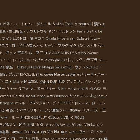
ビストロ・トロワ・ザムール
Bistro Trois Amours
中湊シェ
s
東京・世田谷区・ナカモトさん
ヤン・ベルトラン
Paris Bistro Le
ト
ワインビストロ・俊
生カキ
Okada Hiroshi san
Solutré
リムー
クロス・ロード社の有馬さん
ジャン・マルク
イヴォン・メトラ
ヴァ
マキシム・マニョン
ナ・ヴォン
AUX AMIS DES VINS 20eme
パトリック・デプラ
フイユ・ド・ポール・ウジェンヌ1994年
メー
ans
銀座 ６
Dégustation Philippe Pacalet
ラ・ヴァンダンジュ・
BMO山田さん
filles
プルフ
cuvée Marcel Lapierre
ハリーズ・バー・
ヴィニ・シュッド見本市
YANN DURIEUX
アレクサンドル・バン
シ
レヌーヴォー
ラフォレ・ヌーヴォー18
Mr. Masanobu FUKUOKA
ラ
ent du Vin Nature au Japon
Amis Buvons
カシェットのまさシェフ
Baragane
オジル・フランジャン・ヴィニュロン
ドメーヌ・ド・レシ
ドメーヌ・ニ
げる
長崎アンペキャブル
トーハン酒販ツアー
飲み会
パット・ルー
RINCE GUERLUT
Octopus
VINI CIRCUS
DOMAINE MYLENE BRU
Allez les Verres
Fête du Vin Nature
Taiwan Dégustation Vin Nature
醸造元
キューヴェ・プリュサー
ビストロ・ブリュタル
Domaine Emmanuel Giboulot
Vin RITA
勝