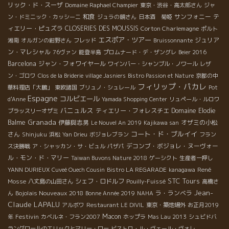
リック・ド・スーザ
Domaine Raphael Champier
東京・渋谷・高太郎さん
ジャ
和食
サンフォニー
テ
ン・ドミニック・カッシーニ
ジュラの鏡さん
日本酒 菊姫
ィエリー・ピュズラ
CLOSERIES DES MOUSSIS
Corton Charlemagne
ポルト
エスポア・ツアー
ジュリア
湘南
オルガンの紺野さん
フレッド
Bruissonnante
ン・マレシャル
76ヴァン
能登半島
プロムナード・デ・ザングレ
Beier 2016
Barcelona
ジャン・フォワイヤール
ワインバー・シャンブル・ノワール
レザ
ン・ゴロワ
Clos de la Briderie
village Jasniers
Bistro Passion et Nature
京都の中
フィリップ・パカレ
華料理店「大鵬」
東欧諸国
ブリュノ・シュレール
Pot
Espagne
コルビエール
d'Anne
Yamada Shopping Center
リュペール・ルロワ
バニュルス
ティエリー・フォレスチエ
Domaine Elodie
ブラッスリーオザミ
Granada
Balme
伊藤與志男
オザミの小松
Le Nouvel An 2019
Kajikawa san
コート・ド・ブルイイ
さん
Shinjuku
浜松
Yan Drieu
ボジョレブラン
フラン
デコンブ・ボジョレ・ヌーヴォー
ス決勝戦
ア・シャッカン・サ・ビュル
パザパ
ル・モン・ド・マリー
Taiwan Buvons Nature 2018
ゲーシクト
生産者一押し
René
YANN DURIEUX
Cuveé Ouech Cousin
Bistro LA REGARADE
kanagawa
STC Tours
Mosse
シェフ・ロドルフ
八丈島の山田さん
Pouilly-Fuissé
高橋さ
Jean-
Bojolais Nouveaux 2018
ラ・ランベラ
ん
Bonne Année 2019
NAHA
Claude LAPALU
アルボワ
Restaurant LE DIVIL
東京・築地場外
お正月2019
Festivin
Macon
年
カベルネ・フラン2007
ホップラ
Mas Lau 2013
シュビドバ
ラングロールのエリックとマリー・ロー
ビストロ・ル・ヴェール・ヴォレ