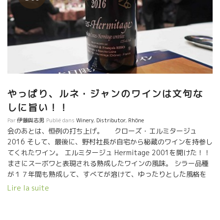
やっぱり、ルネ・ジャンのワインは文句な
しに旨い！！
Par
伊藤與志男
Publié dans
Winery
,
Distributor
,
Rhône
会のあとは、恒例の打ち上げ。 クローズ・エルミタージュ
2016 そして、最後に、野村社長が自宅から秘蔵のワインを持参し
てくれたワイン。 エルミタージュ Hermitage 2001を開けた！！
まさにスーボワと表現される熟成したワインの風味。 シラー品種
が１７年間も熟成して、すべてが溶けて、ゆったりとした風格を
備えていた。 感動の一本でした。野村社長、ありがとうございま
Lire la suite
した。 ルネ・ジャンの息子のアンリー・ピエールは日本初来日。
アンリー・ピエールはコンピューター技師、お父さんのワインが
こんな風に日本で飲まれているなんて知らなかった。 お父さんと