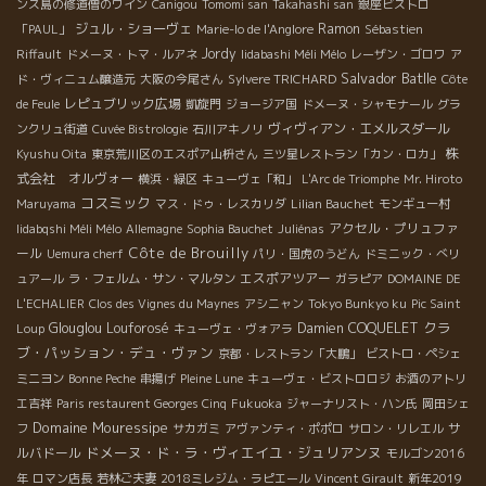
ンス島の修道僧のワイン
Canigou
Tomomi san
Takahashi san
銀座ビストロ
ジュル・ショーヴェ
Ramon
「PAUL」
Marie-lo de l'Anglore
Sébastien
Jordy
Riffault
ドメーヌ・トマ・ルアネ
Iidabashi Méli Mélo
レーザン・ゴロワ
ア
Salvador Batlle
ド・ヴィニュム醸造元
大阪の今尾さん
Sylvere TRICHARD
Côte
レピュブリック広場
de Feule
凱旋門
ジョージア国
ドメーヌ・シャモナール
グラ
ヴィヴィアン・エメルスダール
ンクリュ街道
Cuvée Bistrologie
石川アキノリ
株
Kyushu Oita
東京荒川区のエスポア山枡さん
三ツ星レストラン「カン・ロカ」
式会社 オルヴォー
横浜・緑区
キューヴェ「和」
L'Arc de Triomphe
Mr. Hiroto
コスミック
Maruyama
マス・ドゥ・レスカリダ
Lilian Bauchet
モンギュー村
アクセル・プリュファ
Iidabqshi Méli Mélo
Allemagne
Sophia Bauchet
Juliénas
Côte de Brouilly
ール
Uemura cherf
パリ・国虎のうどん
ドミニック・べリ
エスポアツアー
ュアール
ラ・フェルム・サン・マルタン
ガラピア
DOMAINE DE
L'ECHALIER
Clos des Vignes du Maynes
アシニャン
Tokyo Bunkyo ku
Pic Saint
クラ
Glouglou
Louforosé
Damien COQUELET
Loup
キューヴェ・ヴォアラ
ブ・パッション・デュ・ヴァン
京都・レストラン「大鵬」
ビストロ・ペシェ
ミニヨン
Bonne Peche
串揚げ
Pleine Lune
キューヴェ・ビストロロジ
お酒のアトリ
エ吉祥
Paris restaurent Georges Cinq
Fukuoka
ジャーナリスト・ハン氏
岡田シェ
Domaine Mouressipe
サ
フ
サカガミ
アヴァンティ・ポポロ
サロン・リレエル
ドメーヌ・ド・ラ・ヴィエイユ・ジュリアンヌ
ルバドール
モルゴン2016
年
ロマン店長
若林ご夫妻
2018ミレジム・ラピエール
Vincent Girault
新年2019