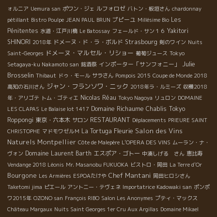
ルフォロゼ
ォルニア
Uemura san
ポワン・ジェ
バトン・板垣さん
chardonnay
プピーユ
Les
pétillant
Bistro Poulpe
JEAN PAUL BRUN
Millésime Bio
Pénitentes
Yakitori
水道・江戸川橋
Le Batossay
フェールド・サン１６
SHINORI
ドメーヌ・ド・ラ・ボルド
Strasbourg
2018年
剣のワイン
Nuits
ドメーヌ・マルセル・リショー
Saint-Georges
葡萄ジュース
Tokyo
Julie
インポーター「サンフォニー」
Setagaya-ku Nakamoto san
銘酒祭
Brosselin
Thibaut
ドゥ・モール
サラさん
Pompois 2015
Coupe de Monde 2018
ジャン・フランソワ・ニック
高知の石川さん
2018年ラ・ルミーズ
収穫2018
Nicolas Réau
年・アリゴテ
トム・ゴティエ
Tokyo Nagoya
リュロン
DOMAINE
Domaine Richaume
Chablis
Tokyo
LES CLAPAS
Le Balaise lot 1417
RESTAURANT
Roppongi
東京・六本木
サロン
Déplacements
PRIEURE SAINT
Fleurie
Salon des Vins
La Tortuga
CHRISTOPHE
マドモワゼルＭ
Naturels Montpellier
Côte de Malepère
L'OPERA DES VINS
ムーラン・ナ・
Domaine Laurent Barth
エスポア・ゴトー
ヴォン
中湊しげる さん
恵比寿
Vendange 2018 Léonis
Mr. Masanobu FUKUOKA
ビストロ・岡田
La Terre d'Or
Bourgone
Chef Mantani
Les Armières
ESPOAたけや
岡田ヒロシさん
Taketomi jima
ピエール
アントニー・テヴェネ
Importatrice Kadowaki san
ポンポ
ワ2015年
OZONO san
François RIBO
Salon Les Anonymes
プティ・マックス
Château Margaux
Nuits Saint Georges 1er Cru Aux Argillas
Domaine Mikael