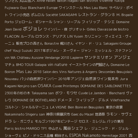
丸山宏人
リンさん
Anne Paillet
Baton Itagaki san
Bistrot VIvienne
Yukiya
Guy Blanchard
Fujiwara
Europe
ワインスクール
Mas Lau Blanc
サぺルリ・ポぺ
レストラン・グラン８
ト
ワイン小売店
ポムロル
Société SAKAGAMI
M. Bispalie
フィリップ・テシエ
Porto
ジェローム・ギシャール
シャン・リーブル
Domaine
ボジョレ
Gilles Davasse de bistro
Jean David
ワインバー・俊
グリオット
FLACON
ルーブル
ロランス・アリアス
LIN Yusen
カリニャン・ヴィエイユ・ヴィ
ーニュ
販売プロの西さん
Bonastre
梶川さん
イヤン・ド・リュ
Sakagami Groupe
chef Youji Suzuki
2017年ボジョレ・ヌーヴォー
ジャン・ミッシェル・ステファン
アンジェ
サンテミリオン
vin WA
Château Ausone
Vendange 2018 Lapierre
vin nature
マチュ
BMO TOUR
Galapia
イーストラインの門脇さん
Domaine Le
Mas Lau
Boiron
2018 Salon des Vins Natures à Angers
Descombes Beaujolais
2018年アンジェ自然派ワイン見本市
Jura
Nouveau
パリの自然派ワインバー
OSAKA
Kagami Kenjiro san
Cuvee Printemps
DOMAINE DES SABLONNETTES
ボワ・モワセ
2300年の杉の木
Takayama san
Cuvée Le Jambon・Blanchard
ヴァ
ドメーヌ・フィリップ・デルメ
レり
DOMAINE DE BOTHELAND
Villefranche
LA VIGNE
コルトン・シャルルマーニュ
Bien Boire en Beaujolais
東京の夜景
ラモン・サヴェ
Nakaminato Shigeru san
神奈川県藤沢市
Gaec du Mazel
地酒祭
ドラ
レ・ガニヴェ
モルゴン1997年ビンテージ
セロス・ミレジム
パリの葉月
萬谷シェフ
Paris bistro MARGO
TF1
中山さん
レ・ジュニック・ド・ジュル・
ESPOA Nakamoto
西
ショーヴェ
ピノ・ドゥニス品種
桐谷さん
Hermitage 2001