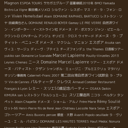
Magnon
BMO Yamada
ESPOA TOURS
サカガミグループ
猛暑継続2018年
Bistro La Vigne
飯田橋メリメロ
シルヴァン・レスポー
マス・ド・ラ・フォン・ロ
Vivien Hemelsdael
Alain
ンド
DOMAINE RAPHAEL BARTUCCI
レストラン・ソ
ヤ
田崎真也さん
DOMAINE RENAUD BOYER
Gamay
LE PRE VERRE
自然派ワイ
ン・インポーター・イーストライン社
ドメーヌ・ド・ボスラン
ジャン・ピエール・
ドメーヌ・ラ・プ
クワントロ
CPVチーム
アンジュ
オリビエ・クロス
ウイヤード
エスポア
ティット・べニューズ
ドメーヌ・マクシム・マニョン
Asuka san
ヴィユ・サージュ
ディーヴ・ブテイユ
チーズフォンデュ
the Thames
日酒販ツアー
Marcel Lapierre
yukiko san
Domaine Le Scarabée
Pouilly-Vinzelles 2013
Domaine Marcel Lapierre
ニース
ドメ
Leynes
Chenas
ツアー・エスポア
ーヌ・バティスト・クザン
シャンボル・ミュージニ・プルミエクリュ
マタハリ
第二回台湾自然派ワイン試飲会
オリゾン事務局
Cabernet-Franc 2007
ラ・プラ
パルティーダ・クレウス
ツ
Vin de Cannes
Arnaud Combier
Restaurant
レミー・スリエ50歳記念パーティー
français à Lyon
OSAKA Daikin
スリエ醸造所
KIMURA san
レストラン「ラルシュミーユ」
ニコラ・ベルタン
タン
Rémy Soulié
ペット
Alain Chapelle
ドメーヌ・ショーム・アルノ
Frère Marie
エスポア・
ロット66
Henri-Pierre fils de René Jean
Château Lassolle
Nara Seiya
ゴトーツアー
Amis Buvons
pensee
銀座・大野
Avanti Popolo
oeuillade
ラ・ヴリ
ーユ・エ・ル・パピヨン
DOMAINE LES HAUTES TERRES
Haut Medoc
Nonura