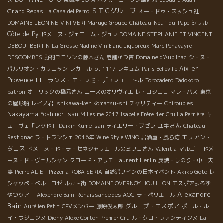
ヌ
東銀座 SOYA
ボデガ・コーゾン醸造元
Edouard Adam
ＳＴＣグループ
Grand Repas
La Casa del Perro
オー・ドゥ・スッシュ社
DOMAINE LEONINE
VINI VERI
Marugo Groupe
Château-Neuf-du-Pape
シリル
Côte de Py
ドメーヌ・ジェローム・ジュレ
DOMAINE STEPHANIE ET VINCENT
DEBOUTBERTIN
La Grosse Nadine Vin Blanc Liquoreux
Marc Penavayre
DESCOMBES
野村ユニソンの藤木さん
老舗かつ吉
Domaine d'Aupilhac
シ・ヌ・
Aix-en-
パルリオン・カリニャン
レカール lot 1117
レキュム
Paris Belleville
Provence
ローランス・エ・レミ・デュフェートル
Torocadero
Tadokoro
patron
オーリックの橋元さん
ニースのオリヴィエ
レ・ロシニョ
マレ・バス
東京
の屋形船
レイノ君
Ishikawa-ken Komatsu-shi
チャリティー
Chiroubles
Nakayama Yoshinori san
Millesime 2017
Isabelle Frère
1er Cru La Perrière
キ
ユキさん
ューヴェ「レッド」
Daikin Kume-san
ティエリー・プゼラ
Chateau
エリアン・
Restignac
ラ・トランシェ 2016年
Wine Style WINO
居酒屋・風ら坊
ダロス
ドメーヌ・ド・ラ・セネシャリエールのミワコさん
Valentia
マルゴー
ドメ
Laurent Herlin
ーヌ・ド・ヴェルシャン
クロード・アリエ
炭焼・しのり・中山夫
妻
Pierre ALIET
Pizzeria ROBA SERIA
自然派ワインの日本イベント
Akiko Goto
レ
シャッペ・ベル ロゼ
ルカト街
DOMAINE OVERNOY HOUILLON
エスポアよろず
Alexandre
やつツアー
Alexendre Bain
Renaissance des AOC
ラ・ペリエール
Bain
グループ・エスポア
Aurélien Petit
CPVメンバー
藤原俊太郎
ポール・ル
イ・ウジェンヌ
Diony
Aloxe Corton Premier Cru
ル・クロ・ファンティンヌ
La