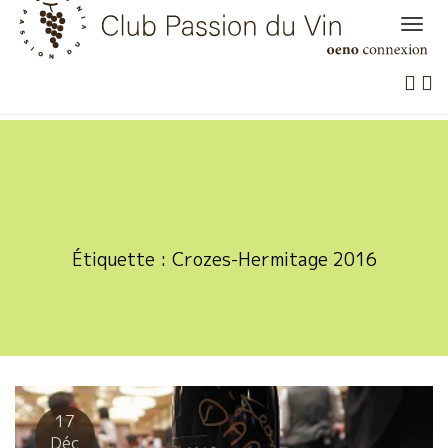
Skip
to
content
Étiquette :
Crozes-Hermitage 2016
17
Déc