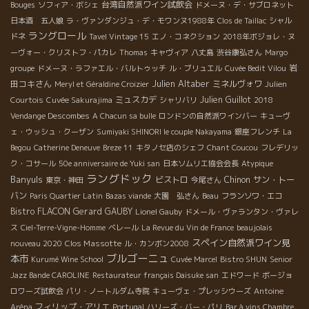
台湾自然派ワイン試飲会
Bouges
ソフィア・ボシェ
ドメーヌ・デ・サブロネット
日本酒 五人娘
ラ・ヴァンダンジュ・デ・モワンヌ1988年
Clos de Taillac
シャル
ラングロール
ドネ
Tavel Vintage 15
エノ・コネクション
2018年ボジョレ・ヌ
ーヴォー・クリストフ・パカレ
Thomas
キャヴィア
八丈島
渋谷康弘さん
Margo
岩
groupe
ドメーヌ・ラファエル・バルトゥッチ
ル・ブリュエル
Cuvée Bedit Vilou
Julien Altaber
田コキさん
ミネルヴォワ
Meryl et Géraldine Croizier
Julien
ミュスカデ
Julien Guillot
Courtois
Cuvée Sakurajima
シャリバリ
2018
Vendange Descombes
A Chacun sa bulle
ロンドンの自然派ワインバー
キューヴ
ェ・ウッシュ・クーザン
Sumiyaki SHINORI le couple Nakayama
銀座フレンチ
La
Begou
Catherine Deneuve
Breze 11
キタノセ店のシェフ
Chant Coucou
フレデリッ
ク・コサール
50e anniversaire de Yuki san
日本ソムリエ協会会長
Atypique
ラングドック
Banyuls
ビストロ
Chinon
サン・トー
東京・神田
今尾さん
バン
Paris Quartier Latin
Bazas viande
大園 弘さん
Beau
フランソワ・エコ
Bistro FLACON
Gerard GAUBY
Lionel Gauby
ドメール・ヴァランタン・ヴァレ
ス
Ciel-Terre-Vigne-Homme
ベレール
La Revue du Vin de France
beaujolais
スペイン自然派ワイン見
Clos Massotte
nouveau 2020
ル・カンボン2008
ブルゴーニュ
本市
Kurumé Wine School
Cuvée Marcel
Bistro SHUN
Senior
Jazz Bande CAROLINE
Restaurateur français Daisuke san
エドワード
ボージョ
ロワーズ試飲会
パリ・ノートルダム寺院
キューヴェ・プレッシウーズ
Antoine
フィリップ・アリエ
Aréna
Portugal
ハリーズ・バー・パリ
Bar à vins Chambre