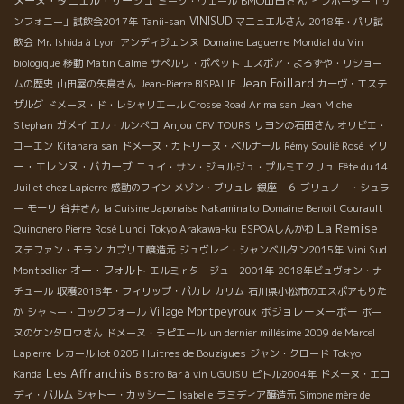
メーヌ・ダニエル・サージュ
BMO山田さん
ミーゾ・ヴェール
インポーター「サ
VINISUD
ンフォニー」試飲会2017年
Tanii-san
マニュエルさん
2018年・パリ試
飲会
Mr. Ishida à Lyon
アンディジェンヌ
Domaine Laguerre
Mondial du Vin
biologique
移動
Matin Calme
サぺルリ・ポペット
エスポア・よろずや・リショー
Jean Foillard
ムの歴史
山田屋の矢島さん
Jean-Pierre BISPALIE
カーヴ・エステ
ザルグ
ドメーヌ・ド・レシャリエール
Crosse Road Arima san
Jean Michel
Anjou
Stephan
ガメイ
エル・ルンベロ
CPV TOURS
リヨンの石田さん
オリビエ・
マリ
コーエン
Kitahara san
ドメーヌ・カトリーヌ・ベルナール
Rémy Soulié Rosé
ー・エレンヌ・バカーブ
ニュイ・サン・ジョルジュ・プルミエクリュ
Fête du 14
Juillet chez Lapierre
感動のワイン
メゾン・ブリュレ
銀座 ６
ブリュノー・シュラ
ー
モーリ
谷井さん
la Cuisine Japonaise
Nakaminato
Domaine Benoit Courault
La Remise
Quinonero Pierre
Rosé Lundi
Tokyo Arakawa-ku
ESPOAしんかわ
ステファン・モラン
カプリエ醸造元
ジュヴレイ・シャンベルタン2015年
Vini Sud
オー・フォルト
Montpellier
エルミｒタージュ 2001年
2018年ビュヴォン・ナ
チュール
収穫2018年・フィリップ・パカレ
カリム
石川県小松市のエスポアもりた
Village Montpeyroux
ボジョレーヌーボー
か
シャトー・ロックフォール
ボー
ヌのケンタロウさん
ドメーヌ・ラピエール
un dernier millésime 2009 de Marcel
Lapierre
レカール lot 0205
Huitres de Bouzigues
ジャン・クロード
Tokyo
Les Affranchis
Kanda
Bistro Bar à vin UGUISU
ピトル2004年
ドメーヌ・エロ
ディ・バルム
シャトー・カッシーニ
Isabelle
ラミディア醸造元
Simone mère de