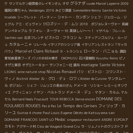
グラナダ
ケ
サンマルタン経営者のレイモンさん
オゼ
cuvée Marcel Lapierre 2009
福岡の黄ちゃん
Vendanges 2016
みどり酒屋
Sommelière Kenny
Sainte Victoire
シャトー・カンボン
Invalide
シークレット・パーティー
シェフ・ジェローム・ジ
クロズリー・デ・ムシ
ェグル
アミ・ビュヴォン
2018 ボジョレヌーヴォー
長崎
ラフォレ・ヌーヴォー18
美味しい～～！
アンペキャブル
イザベル・フレール
ビストロ・フラコン
Sachiko san
北浜フレンチ
ル・スティアンゴルジュ・ルージ
カタルーニャ
ュ
リレール
イタリアのシシリア島
イタリアンレストラン「サッカ
ローラン・バニョル
Marcel et Claire Richaud
パウ」
ラ・トランシェ
諏訪
Kyushu
愛知県渥美フーズ
パリのお好み焼き OKOMUSU
石川亜樹則
Reino
ピノ
montagne Sainte Victoire
オザミ東京
オザミトーキョー
サンフォニー社
調布
Nicolas Renaud
パリ・ビストロ・コワンスト・
LEONIS
wine naturel shop
ヴィノ
ル・グロ・デュ・ロワ
サンタムー
Bistrot Atelier
L'Atelier de Cuisine
ル
ボジョレ・
シェフ・ソムリエの長谷川さん
ドメーヌ・リショー
レミーとオリヴ
イヤン・ベルトラン
ドメーヌ・デュ・マタン・カルム
ィエ
アヴィニョン
マル
DOMAINE DES
セル
Bernard Nady Foucault
TOUR REBECCA
Danse encore
FOULARDS ROUGES
Le Temps des Cerises
フィリップ・カ
Pas à Pas
リーユ
Paul Louis Eugene
Décès de Katsuyama san
Guinza 4 chome
Medoc
ESPOAナ
DOMAINE FRANCOIS SAINT-LO
singapour restaurant ANDRE
カモト
ド
アグヤーナ村
Clos de Vougeot Grand Cru
ラ・リュノットのクリストフ