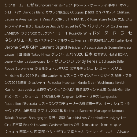
リショーム ロゼ
Bruno Granier
ルイック
ドメーヌ・ボートレイ
夢キチ
オペラ
passion
クロ・バケ
Blanc de Blanc
カウゾン醸造元
Octopus
ぺネデス
Château
Lagairre
Aveyron
Bar à Vins A BOIRE ET A MANGER
Pourriture Noble
大近
シュ
CPV パリオフィス
Catherine
トラマイヤー
B.B.B. Bojoloise
Jus de Chausette
ドメーヌ・ド・ラ・セ
JAMBON
フランス対ウルグアイ：２：１
Rosé Obi Wine
ネシャリエール
セバスチャン・デルヴィユ
Iwai san
株式会社JALUX
Italie Nord
Jerome SAURIGNY
Laurent Bagnol
Président Association de Sommeliers au
日本
グラン・ルパ
YUZU
Japon
土田
藤原
Tokyo Hiroo
松井さん
Hotel BOMA
レ・ザフランシ
Jordy Perez
Jean-Michel Lasbouygues
L'Echappée Belle
レミー・スリエ
Rouge
Strohmeier
ジョルジュ・ルマリエ
北アルデッシュ
Famille Lapierre
Millésime Bio 2019
ビストロ・ワインバー・ウグイス
猛暑・フラ
ジョルディ
ンス2018年夏
Fukuoka Imao-san
Kendo 8 dan Yoshimura Kenichi
Ramon Saavedra
本物ワイン
Chef OKADA
自然派ワイン見本市
Davide Gentile
ドメーヌ・リショーム 1989年シラ
Acignan
レミー・セデス
Languedoc-
Roussillon
l'Estrada
レストランプロデューサーの柳沼憲一さん
オーナシェフ・シ
ャヴィさん
山田恭路
アブリウ2002年
Bistro Le Sancerre
Mariage de Nomura
Takaki
9 caves
Boourgogne
長野・諏訪
Paris bistros
Chambolle Musigny 1er
Domaine Dominique
Cru
名古屋
Feu Katsuyama
Caviste Rocks Off
Derain
西南部
Alsace
西尾さん
ケケ・デコンブ
南ちゃん
ワイン・ビールバー