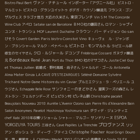
ヴァン・ナチュール
Bistro Paul Bert
インポーター「アヴニール社」
ビストロ・
マルミット
ビストロ・グランユイットゥ
ボデガ・カウゾン醸造元
フランス・ゴン
東京フレンチ
ザルヴェス
タラゴナ地方
大近の久米さん
Vin S M
The Concorde
Wine Club
アぺロ
Satake san de Barcelone
ＢＭＯ社の鎌田さん
ロマン・シャプイ
クラウン・バー
Go san
ユンヌ・トランシュ
MOF Laurent Duchaîne
ディジョン
Paris bistro Coinstot Vino
びそう
Covert Garden
キューヴェ ル・ジャンボ
ビストロ・モンマルトル
ン・ブランシャール
マルク・ぺナベール
ラピエール研
クロ・ルジャール
デコンブ
修生のセイヤさん
Frédérique Cossard
ガヌヴァ醸造
Bordeaux
René Jean
元
Port du Thon
BMO 社のマサコさん
Juste Ciel
Guy
et Thomas Jullien
結婚式・野村高城・尚子さん
シャルルド・ゴール
Antonella
Séléné Domaine Sylvère
Alma Mater
Ginza
LA CAVE D’ESTEZARGUES
Trichard
Notre-Dame
Histoire du vin
Caviar
プルミエクリュ・ラ・ペリエール
ユ
サンフォニーのまどかさん
ウジさん
Echappée Belle Rose
渥美フーズの森さん
レ
ストラン・フェルナンデーズ
ピュピラン村
ピレネ山脈
Chiristophe pacalet
Beaujolais Nouveau 2018
Aurélie
L'Avenir Ozono san
Pierre fils d'Alexandre Bain
Salon Anonymes
Pavelot
Hoshinoya Yoshimura san
ダヴィデ・ジェンティエ
サンドリーヌ
ESPOA
chef Xabi
2018年収穫リショーム
シャトー・マルゴー
プロヴァンス
YOROZUYA TOURS
三谷さん
Cave Papilles
La Trenchée
リリ
Christophe Foucher
アン・ボッシュ
ラ・ディーヴ・ブテイユ
Rosé Grigri
Douro
天・地・葡萄木・人
Château Meylet 2002
パシオン心斎橋店
Le Soula
SILEX