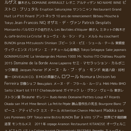
ルザス
ビ
藤木さん
DOMAINE AMIRAULT
レオニ
アルティザン
NO NAME WINE
ストロ・ブリュタル
Eruption Sakurajima
サンシニャン
Restaurant Grand
Huit
Le P'tit Pinard
アントネッラ
10 ans de remerciement
Bâteau Mouche à
オザミ・デ・ヴァン
Patrick Desplats
Jean-Francois NIQ
Tokyo
Monsanto
バルセロナの佐竹さん
Les Bastides d'Alquier
俊さん
ミネットの鈴木さ
ん
café-bistro Le Cristal
キューヴェ・ル・ラン・デュ・メルル
Au couchant
BUNON
ginza Mitsukoshi Shinkan
ゴビー
シス・ピエ・シュール・テール
東銀座
ヴィヴィエンヌ
パシオン・エ・ナチュール心斎橋店
Tokyo Setagaya
Sake japonais
GONINMUSUME
La Vendange des Moines 1988
Mr. Yoshio ITO
Château Poupille
Domaine de la Borde
セミ・マセラッション・カルボニ
2015
Anne Lapierre
ドメーヌ・ル・ブ・デュ・モンド
ック醸造
Jacques Février
剣道八段・好村
ロワール
Nomura Unison
Ivo
兼一
ORVEAUX CO.
ＢＭОの斉藤さん
Ferreira
Méli Mélo
宗像シェフ
Beaujplais
メーヌ・デ・フラール・ルージュ
BMO
Saito
L'écart lot 1117
Chateaubriand
ガイヤック
レ・グラン・ヴェール
東京レ
Beaune
Domaine Pattes-Loup
ストラン業
オレリー
Budo Kendo
47 Ricards
プ
Okada san
M et Mme Benoit
La Petite Pépée
勝山晋作氏の死去
Bourgone Blanc
ピーユ・アティピック
Madoka san
ミス・テール
Attention Chenin Méchant
Bar à vins
ツアー
Les Pyrenees
OFF
Tokyo wine Bistro BUNON
世界ビオ栽培醸
造家
モンカルメス 2011年
cepage Aramon
Restaurant KITANOSE
オーヴェルニ
ュ
ビストロノミ
La Colline Inspiré
Okonomiyaki PASEMIA
Penedès
キューヴェ・