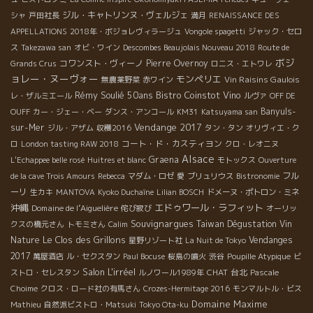
ジル・キャトリンヌ・ヴェルジェ
シャ
戸田社長
満月
RENAISSANCE DES
APPELLATIONS
2018年・ボジョレヴィラージュ
Vongole spagetti
ジャック・セロ
ス
Takezawa san
オビ・ワイン
Descombes Beaujolais Nouveau 2018
Route de
ボジ
コワンスト・ヴィーノ
Pierre Overnoy
Grands Crus
ロニス・エトワレ
ョレー・ヌーヴォー
モンペリエ
Vin Raisins Gaulois
無農薬野菜
赤ワイン
Rémy Soulié 50ans
Bistro Coinstot Vino
レ・ザルミエール
ルヴァ
OFF DE
Banyuls-
OUFF
カー・ジェー・ベー
ダンス・アンコール
KM31
Katsuyama san
Vendange 2017
sur-Mer
ジル・アザム
収穫2016
タン・タン
オリヴィエ・ク
コート・ド・カスティヨン
ロ
London tasting RAW 2018
クロ・レオニヌ
Alsace
Graena
L'Echappee belle rosé
Huitres et blanc
モトックス
Ouverture
フル
de la cave Trois Amours
Rebecca
マダム・ロゼ
愛
ブリュリウス
Bistronomie
ーリ
生カキ
MANTOVA
Kyoko Duchaîne
Lilian BOSCH
ドメーヌ・ポトロン・ミネ
沖縄
エドゥワール・ラフィット
Domaine de l’Aiguelière
侘び寂び
オーリッ
Souvignargues
Taiwan Dégustation Vin
クスの橋元さん
トモミさん
Calim
Le Clos des Grillons
Nature
Vendanges
星野リゾート社
La Nuit de Tokyo
2017
萬屋酒店
ル・セクスタン
Paul Bocuse
桜島の噴火
渋谷
Poupille Atypique
ビ
Salon L'irréel
CHAT
台北
ストロ・セレスタン
ルノワール1989年
Pascale
Choime
クロス・ロード社の有馬さん
Crozes-Hermitage 2016
モンマルトル・ビス
Domaine Maxime
Mathieu
自然派ビストロ・Matsuki
Tokyo Ota-ku