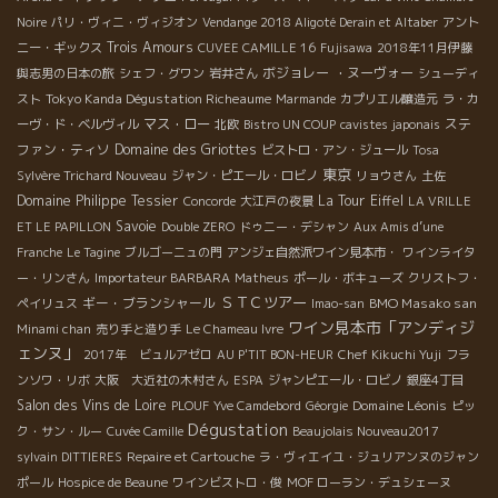
Noire
パリ・ヴィニ・ヴィジオン
Vendange 2018 Aligoté Derain et Altaber
アント
Trois Amours
ニー・ギックス
CUVEE CAMILLE 16
Fujisawa
2018年11月伊藤
ボジョレー ・ヌーヴォー
與志男の日本の旅
シェフ・グワン
岩井さん
シューディ
Tokyo Kanda Dégustation Richeaume
スト
Marmande
カプリエル醸造元
ラ・カ
マス・ロー
ステ
ーヴ・ド・ベルヴィル
北欧
Bistro UN COUP
cavistes japonais
ファン・ティソ
Domaine des Griottes
ビストロ・アン・ジュール
Tosa
東京
Sylvère Trichard Nouveau
ジャン・ピエール・ロビノ
リョウさん
土佐
Domaine Philippe Tessier
La Tour Eiffel
Concorde
大江戸の夜景
LA VRILLE
Savoie
ET LE PAPILLON
Double ZERO
ドゥニー・デシャン
Aux Amis d’une
Franche
Le Tagine
ブルゴーニュの門
アンジェ自然派ワイン見本市・
ワインライタ
ー・リンさん
Importateur BARBARA
Matheus
ポール・ボキューズ
クリストフ・
ＳＴＣツアー
ギー・ブランシャール
BMO Masako san
ペイリュス
Imao-san
ワイン見本市「アンディジ
Minami chan
売り手と造り手
Le Chameau Ivre
ェンヌ」
2017年 ビュルアゼロ
AU P'TIT BON-HEUR
Chef Kikuchi Yuji
フラ
ンソワ・リボ
大阪 大近社の木村さん
ESPA
ジャンピエール・ロビノ
銀座4丁目
Salon des Vins de Loire
Domaine Léonis
PLOUF
Yve Camdebord
Géorgie
ピッ
Dégustation
ク・サン・ルー
Cuvée Camille
Beaujolais Nouveau2017
sylvain DITTIERES
Repaire et Cartouche
ラ・ヴィエイユ・ジュリアンヌのジャン
ポール
Hospice de Beaune
ワインビストロ・俊
MOF ローラン・デュシェーヌ