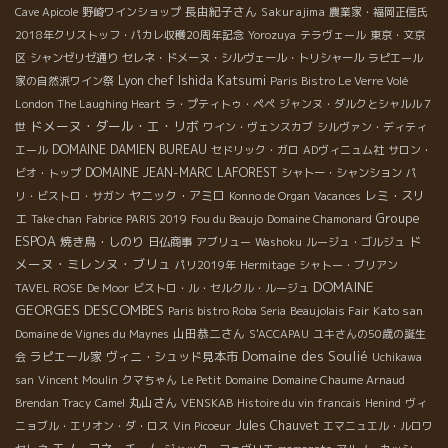
長由紀子さん
Sakurajima
Cave Apicole
野崎ワインショップ
農業家・福岡正信氏
2018年クリストッフ・パカレ収穫20周年記念
Yorozuya
テラヴェール
東京・文京
区
シャンゼリゼ通り
セレネ・ドメーヌ・シルヴェール・トリシャール
ラピエール
Lyon chef Ishida Katsumi
家の自然派ワイン祭
Paris Bistro Le Verre Volé
London The Laughing Heart
ラ・プティトゥ・ペペ
ジャンヌ・ダルクとシャルル７
ドメーヌ・ダール・エ・リボ
世
ワイン・ヴェンスカブ
シルヴァン・ディティ
DOMAINE DAMIEN BUREAU
エール
セドリック・ガロ
ADヴィニュム社
サロン・
DOMAINE JEAN-MARC LAFOREST
ビオ・トップ
シャトー・シャンション
パ
ヤニック・アミロ
レミ・スリ
リ・ビストロ・サガン
Konno de Organ
Vacances
Groupe
エ
Take chan
Fabrice
PARIS 2019
Fou du Beaujo
Domaine Chamonard
ESPOA
ド
焼き鳥・しのり
日仏商事
アブリュー
Washoku
ルージュ・ゴルジュ
メーヌ・ミレンヌ・ブリュ
パリ2019年
Hermitage
シャトー・ブリアン
DOMAINE
TAVEL ROSE
De Moor
ビストロ・ル・セルクル・ルージュ
GEORGES DESCOMBES
Kato san
Paris bistro Roba Seria
Beaujolais Fair
山田恭二さん
Domaine de Vignes du Maynes
S'ACCAPAU
ユキさんの50歳の誕生
Domaine des Soulié
ラピエール家
ヴィニ・シュッド見本市
会
Uchikawa
san
Vincent Moulin
クマちゃん
Le Petit Domaine
Domaine Chaume Arnaud
丸山さん
Brendan Tracy
Camel
VENSKAB
Histoire du vin francais
Henind
ヴィ
Jules Chauvet
ニョブル・エリオン・ダ・ロス
Vin Picoeur
エマニュエル・ルロワ