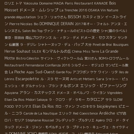
Bois
ロリエ
トマ
Yokosuka
Domaine MADA
Paris Restaurant KANADE
ドメーヌ・ムレシップ
Moisset
La Trenchée 2016
OSAKA Vin Nature
BISSOH
カスティヨン
イーストライ
grande dégustation
シェフ・リョウさん
ン
Pierre Nicolas
DOMINIQUE DERAIN
Bio
2017年オー・フォルト
アンヌ・エ
レンヌさん
Salon Bio Top
ヴァン・ナチュールのビストロの歴史
シャ(猫のラベル）
ドメーヌ・セクスタン
東京・世田谷
南仏プロヴァンス
ル・ｒタン・デメ
サンタ
ン
仙巌園
ラ・デジレ
シャトーヌッフ・デュ・パップ
大分
Pinell de Brai
Bouzigues
Herve Souhaut
モンマルトルの丘
La Grande
SILEX
Chéna
Miss Terre
Motte
Bistro Célestin
サイント・ヴィクトワール山
宮川さん
BOMトロワザムール
Restautrant Fernandaise
Confianza 2016
シルヴィー・オジュロ
サンピエール教
Sud-Ouest
La Pioche
会
Apps
Garde Fou
アコワボン
ケケ
ワイン・リタ
îles de
Escarpolette
セーヌ河
Sara
Lérins
ル・スラ
Arts et Metiers
シャトー・ピュ
ナルボンヌ
エリック・ピファーリング
エッシュ・オ
グルナッシュ・ブラン
アラン・カステックス
Aguyana
ドメーヌ・オベルノワ・ウイヨン
Vignobles
カタロニア
Elian Da Ros
Midori Sakaya
ラ・クロワ・デ・ラモー
サラ
SLOW
biojoleynes
Elian Da Ros
ピエー
FOOD
マクシマス
ガロ・ヴァン
フィロキセラ
Ardèche
ル・ニコラ
Carole de La Nautique
エリック
Red
Coexistence
ピザ店
ロバ・セリア
Stéphanie Roussel
フレデリック・プルタリエ
Apéro
クロ・ド・タイ
ラック
ドメーヌ・ジャン・モペルチュイ
ラ・プティトゥ・キューヴェ・カイウティ
DOMAINE YOYO