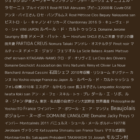
エマニュエル・
ボジョレ・ヌーヴォー
ジュ
モンブラン
レ・フラー・ルージュ
ラセーニュ
ブルイイ2013
Rosé PETAR
Abruzzes
プピーユ2008年
Cuvée OSE
アンヌ・パイエさん
ロセ・パンプルムス
Rosé Métisse
Clos Baquey
Nakayama san
ビストロ・レ・キャノン
47 リカーズ
Chardonnay 2016
ラ・キューヴェ・ド
ルペール・ド・カルトゥッシュ
ゥ・シャ
VINI JAPON
Domaine Jerome
ドメーヌ・パット・ルー
Saurigny
思想
Hirofumi SHOJI さんご夫妻
サボリの鎌
PARTIDA CREUS
田夫妻
Nomura Takaki
アンドレ・オステルタグ
Pinot noir
マ
ドメーヌ・ジョリ・フェリオル
ルティーヌ
La Sicile
Babass
Asami
Matsuo
chef
écrivain KITAGAWA-NAWO
クロ・デ・オリヴィエ
Le Clos des Oliviers
Domaine Geschickt
Association des Vins Naturels
Rémy et Olivier
La Noue
石田シェフ
Blanchard
Arnaud Cassini
2018年収穫・リショーム
オリヴァー
カ
ル・ルペール・ド・カルトゥッシュ
ンヌ
Ito Yoshio voyage France au Japon
ラ
フォレ収穫2018年
エスポア・なかむら
cave
長ユキ子さん
Languedoc Assignan
Iwata Koki san
ダール・エ・リボ、ル
アン・メ・フェ・スキル・トゥ・プレ
ネ・ジャン
伊藤さん
東京・名古屋の自然ワイン大試飲会
世界遺産
Philosophie de
Beaujolais
France
Yoshio ITO
ワインバー・ア・ボワール・エ・ア・マンジェ
DOMAINE L'ANGLORE
ボジョレー・ヌーボー
Domaine Jacky Preys
ワ
インバー
Montcalmès 2011
バニュルス・シュール・メール
ボルドー1977年
Jeroboam
ヴァランセ
Katsuyama Shinsaku san
France Tours
マサル式選別
モルゴン村
Sakagami Président TAKAHASHI
Montmartre Bis
St Joseph