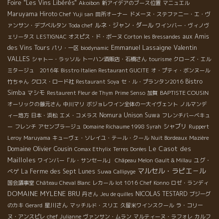
Foire "Les Vins Libérés"
Akoibon
新アイデアのブース位置
マニュエル
Maruyama Hiroto
Chef Yuji san
田所オーナー
ドメーヌ・ステファニー・エ・ヴ
ルネ・ジャン・ダール
ァンサン・デブベルタン
Toda chef
ワインバー・ヴィノヴ
aux Amis
ェリータス
LESTIGNAC
オスピス・ド・ボーヌ
Corton les Bressandes
Emmanuel Lassaigne
Valentin
des Vins Tours
パリ・一区
biodynamic
VALLES
シャトー・ラッソル
トーハン酒販店・石橋さん
tourisme
クローズ・エル
ミタージュ 2016年
Bisstro Italien Restaurant GUCITE
オ・プティ・ボンヌール
Bistro
竹ちゃん
クロス・ロード社
Restaurant Soya
セ・ル・プランタン2016
Simba
マシモ
BAPTISTE COUSIN
Restaurent Fleur de Thym
Prime Senso
加賀
オーリックの藤元さん
中川マリ
ボジョレワイン全体の一大イヴェント
ノルマンデ
Nomura Unison Suwa
ィー地方
日本・浜松
エメ・コメラス
フレンチバーベキュ
シャブリ
ー
フレンチ
アセンブラージュ
Domaine Richaume 1998 Syrah
Ruppert
Leroy
Maruyama
キューヴェ・ソレイユ・テール・クール
Nuit Bordeaux
Mazière
Domaine Olivier Cousin
Le Casot des
Comax Ethylix
Terres Dorées
Mailloles
ユグ・
ワインバー「ル・サンセール」
Châpeau Melon
Gault & Millau
マルセル・ラピエ－ル
べゲ
La Ferme des Sept Lunes
Suwa
Callipyge
国会議事堂
Château Cheval Blanc
レカール lot 1016
Chef Konno
ロゼ・ランディ
DOMAINE MYLENE BRU
NICOLAS TESTARD
丹さん
Jeu de quilles
ブジーグ
星川さん
のカキ
Gerard
マッチルド・スリエ
久留米ワインスクール
ラ・コリー
ヌ・アンスピレ
chef Julianne
ヴァンサン・ムラン
マルティーヌ・ラフォレ
カルフ