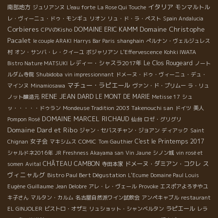
イタリア
南部地方
モンマルトル
ジュリアンヌ
L'eau forte
La Rose Qui Touche
レ・ヴィーニュ・ドゥ・モンギュ
リオン
リュ・ド・ラ・ペスト
Spain Andalucia
Domaine Christophe
Corbieres
DOMAINE ERIC KAMM
CPVのKisho
Pacalet
le couple ARAKI
Harrys Bar Paris
shanghain
ぺルナン・ヴェルジュレス
村
オン・サンバ・レ・クイーユ
ボジャリアン
L'Effervescence
Kohki IWATA
レディー・シャスラ2017年
Le Clos Rougeard
Bistro Nature MATSUKI
ノート
Shubidoba
ルダム寺院
vin impressionnant
ドメーヌ・ドゥ・ヴィーニュ・デュ・
マチュー・ラピエール
マインヌ
Minamiosawa
ヴァン・ド・プリムー
ラ・リュ
RENE JEAN DARD
LE MONT DE MARIE
ノット醸造元
Metisse 17
シュ
Takenouchi san
ッ・・・・・ドゥラン
Mondeuse Tradition 2003
ドイツ
美人
DOMAINE MARCEL RICHAUD
Pompon Rosé
仙台
ロゼ・グリグリ
Domaine Dard et Ribo
ジャン・セバスチャン・ジョアン
ディアック
Saint
女子会
C'est le Printemps 2017
Chignan
マキシムス
COMIC
Tom Gauthier
シャルドネ2016年
JR Freshness Akayama san
Vin Jaune
シノン城
vin rosé et
ス
CHÂTEAU CAMBON
ドメーヌ・ダミアン・コクレ
somen
Avital
寺田本家
ヴィニャルグ
Bistro Paul Bert Dégustation
L'Ecume
Domaine Paul Louis
Guillaume
Eugène
Jean Delobre
アレ・レ・ヴェール
Provoke
エスポアよろずやユ
キ子さん
マルタン・カルム
名古屋自然派ワイン試飲会
アンペキャブル
restaurant
ラピエール
EL GINJOLER
ビストロ・オザミ
リュショット・シャンベルタン
レラ