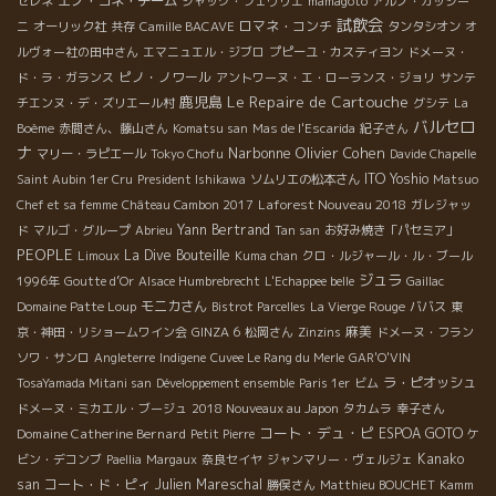
エノ・コネ・チーム
セレネ
ジャック・フェヴリエ
mamagoto
アルノ・カッシー
試飲会
ロマネ・コンチ
ニ
オーリック社
共存
Camille BACAVE
タンタシオン
オ
ルヴォー社の田中さん
エマニュエル・ジブロ
プピーユ・カスティヨン
ドメーヌ・
ピノ・ノワール
ド・ラ・ガランス
アントワーヌ・エ・ローランス・ジョリ
サンテ
Le Repaire de Cartouche
鹿児島
チエンヌ・デ・ズリエール村
グシテ
La
バルセロ
Boème
赤間さん、藤山さん
Komatsu san
Mas de l'Escarida
紀子さん
ナ
Narbonne
Olivier Cohen
マリー・ラピエール
Tokyo Chofu
Davide Chapelle
ITO Yoshio
Saint Aubin 1er Cru
President Ishikawa
ソムリエの松本さん
Matsuo
Laforest Nouveau 2018
Chef et sa femme
Château Cambon 2017
ガレジャッ
Yann Bertrand
ド
マルゴ・グループ
Abrieu
Tan san
お好み焼き「パセミア」
PEOPLE
La Dive Bouteille
Limoux
Kuma chan
クロ・ルジャール・ル・ブール
ジュラ
1996年
Goutte d’Or
Alsace Humbrebrecht
L'Echappee belle
Gaillac
モニカさん
Domaine Patte Loup
Bistrot Parcelles
La Vierge Rouge
ババス
東
麻美
京・神田・リショームワイン会
GINZA 6
松岡さん
Zinzins
ドメーヌ・フラン
ソワ・サンロ
Angleterre
Indigene
Cuvee Le Rang du Merle
GAR'O'VIN
ラ・ピオッシュ
TosaYamada Mitani san
Développement ensemble
Paris 1er
ビム
ドメーヌ・ミカエル・ブージュ
2018 Nouveaux au Japon
タカムラ
幸子さん
コート・デュ・ピ
Domaine Catherine Bernard
ESPOA GOTO
Petit Pierre
ケ
Kanako
ビン・デコンブ
Paellia
Margaux
奈良セイヤ
ジャンマリー・ヴェルジェ
san
コート・ド・ピィ
Julien Mareschal
勝俣さん
Matthieu BOUCHET
Kamm