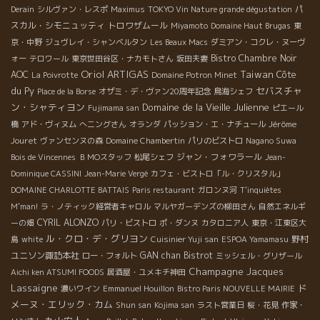
パ
Derain
シルヴァン・レスポ
Maximus
TOKYO Vin Nature grande dégustation
スカル・シモニュッティ
トロワザムール
Miyamoto
Domaine Haut Brugas
東
京・中野
ジュヴレイ・シャンベルタン
Les Beaux Macs
ダミアン・コクレ・ヌーヴ
Bistro Chambre Noir
ォー
テロワール
東京世田谷区・ナカモトさん
坂田夫妻
Oriol ARTIGAS
Taiwan
Côte
AOC
La Poivrotte
Domaine Potron Minet
du Py
セバスチャ
Place de la Borse
オザミ・デ・ヴァン20周年記念
鳥海シェフ
ン・シャティヨン
Domaine de la Vieille Julienne
Fujimama san
ピエール
Jérôme
橋
アド・ヴィヌム
へニングさん
オランダ
パッション・エ・ナチュール
Jouret
ヴァンセンヌの森
Domaine Chambertin
パリのビストロ
Nagano Suwa
ジャン・フォワラール
Bois de Vincennes
ＢＭОスタッフ
松尾シェフ
Jean-
Dominique CASSINI
Jean-Marie Vergé
カフェ・ビストロ「ル・クリスタル」
DOMAINE CHARLOTTE BATTAIS
Paris restaurant
ガロンヌ河
T'inquiètes
M'man!
ラ・ノティック経営者キャロル
マルヤガーデンズの柳田さん
自然エネルギ
CYRIL ALONZO
ーの畑
パリ・ビストロ
ポ・ダンヌ
カタロニア人
東京・江東区大
ル・クロ・デ・グリヨン
野村
島
white
Cuisinier Yuji san
ESPOA Yamamasu
ユニソン諏訪本社
GAN chan
Bistrot
ロー・フォルト
ミッシェル・グリザール
Champagne Jacques
Aichi ken ATSUMI FOODS
居酒屋・ユメキチ神田
Lassaigne
ド
濃いワイン
Emmanuel Houillon
Bistro Paris NOUVELLE MAIRIE
メーヌ・エリック・カム
Shun san
Kojima san
ラスト営業日
桜・花見
作家・