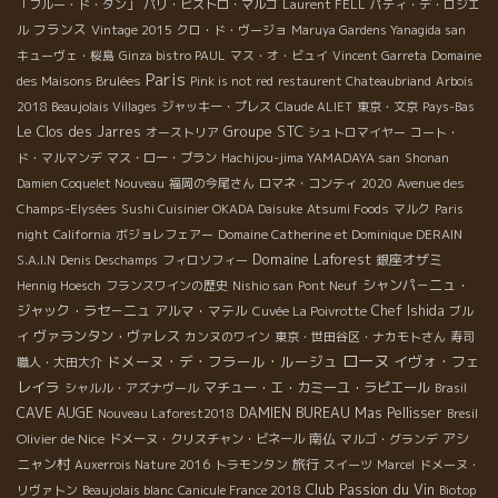
「フルー・ド・タン」
パリ・ビストロ・マルゴ
Laurent FELL
パティ・デ・ロジエ
フランス
ル
Vintage 2015
クロ・ド・ヴージョ
Maruya Gardens Yanagida san
キューヴェ・桜島
Ginza bistro PAUL
マス・オ・ビュイ
Vincent Garreta
Domaine
Paris
des Maisons Brulées
Pink is not red
restaurent Chateaubriand
Arbois
2018 Beaujolais Villages
ジャッキー・プレス
Claude ALIET
東京・文京
Pays-Bas
Groupe STC
Le Clos des Jarres
オーストリア
シュトロマイヤー
コート・
ド・マルマンデ
マス・ロー・ブラン
Hachijou-jima YAMADAYA san
Shonan
Damien Coquelet Nouveau
福岡の今尾さん
ロマネ・コンティ
2020
Avenue des
Champs-Elysées
Sushi Cuisinier OKADA Daisuke
Atsumi Foods
マルク
Paris
night
California
ボジョレフェアー
Domaine Catherine et Dominique DERAIN
Domaine Laforest
銀座オザミ
S.A.I.N
Denis Deschamps
フィロソフィー
シャンパ－ニュ・
Hennig Hoesch
フランスワインの歴史
Nishio san
Pont Neuf
ジャック・ラセ－ニュ
アルマ・マテル
Chef Ishida
Cuvée La Poivrotte
ブル
ヴァランタン・ヴァレス
イ
カンヌのワイン
東京・世田谷区・ナカモトさん
寿司
ローヌ
ドメーヌ・デ・フラール・ルージュ
イヴォ・フェ
職人・大田大介
レイラ
マチュー・エ・カミーユ・ラピエール
シャルル・アズナヴール
Brasil
CAVE AUGE
DAMIEN BUREAU
Mas Pellisser
Nouveau Laforest2018
Bresil
Olivier de Nice
南仏
アシ
ドメーヌ・クリスチャン・ビネール
マルゴ・グランデ
ニャン村
旅行
Auxerrois Nature 2016
トラモンタン
スイーツ
Marcel
ドメーヌ・
Club Passion du Vin
リヴァトン
Beaujolais blanc
Canicule France 2018
Biotop