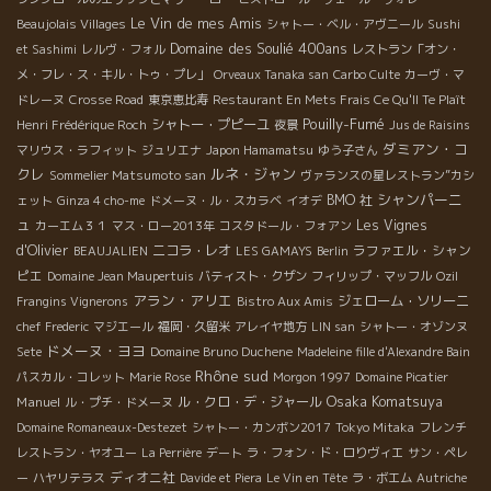
Le Vin de mes Amis
Beaujolais Villages
シャトー・ベル・アヴニール
Sushi
Domaine des Soulié 400ans
et Sashimi
レルヴ・フォル
レストラン「オン・
メ・フレ・ス・キル・トゥ・プレ」
Orveaux Tanaka san
Carbo Culte
カーヴ・マ
ドレーヌ
Crosse Road
東京恵比寿
Restaurant En Mets Frais Ce Qu'Il Te Plaît
Pouilly-Fumé
シャトー・プピーユ
Henri Frédérique Roch
夜景
Jus de Raisins
ダミアン・コ
マリウス・ラフィット
ジュリエナ
Japon Hamamatsu
ゆう子さん
クレ
ルネ・ジャン
Sommelier Matsumoto san
ヴァランスの星レストラン”カシ
シャンパーニ
BMO 社
ェット
Ginza 4 cho-me
ドメーヌ・ル・スカラベ
イオデ
ュ
Les Vignes
カーエム３１
マス・ロー2013年
コスタドール・フォアン
d'Olivier
ニコラ・レオ
ラファエル・シャン
BEAUJALIEN
LES GAMAYS
Berlin
ピエ
Domaine Jean Maupertuis
バティスト・クザン
フィリップ・マッフル
Ozil
アラン・アリエ
ジェローム・ソリーニ
Frangins Vignerons
Bistro Aux Amis
chef Frederic
マジエール
福岡・久留米
アレイヤ地方
LIN san
シャトー・オゾンヌ
ドメーヌ・ヨヨ
Sete
Domaine Bruno Duchene
Madeleine fille d'Alexandre Bain
Rhône sud
パスカル・コレット
Marie Rose
Morgon 1997
Domaine Picatier
Osaka Komatsuya
Manuel
ル・クロ・デ・ジャール
ル・プチ・ドメーヌ
Domaine Romaneaux-Destezet
シャトー・カンボン2017
Tokyo Mitaka
フレンチ
レストラン・ヤオユー
La Perrière
デート
ラ・フォン・ド・ロりヴィエ
サン・ペレ
ディオニ社
ー
ハヤリテラス
Davide et Piera
Le Vin en Tête
ラ・ボエム
Autriche