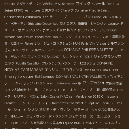
ロイック・ルール
Asutra
アザミ・デ・ヴァンの丸山さん
Barcelon
Paris La
Seine
見本市
les huitres
自然派ワインショップ
Domaine Prieuré Saint
Hoshikawa-san
ラ・ローブ・エ・ル・パレ
Christophe
Cuvée Bou
シャルド
カナコさん
ド
ネ・ペティアン
Ghislaine Descombes
飯田橋 ジャングレ
saumur
メーヌ・ヴァランタン・ヴァレス
C'est le Vin
サロン・サン・ジャン
BOM
Yamada san
Atsumi Foods Mori san
へニング・オエッシュ
アルル
九州・福岡試飲
PUR
シルヴァン
会・セミナー
Pierre
オン・ジュ・コネクション
Paris Vini Vision
さん
DOMAINE PHILIPPE VALETTE
キューヴェ マルセル・ラピエール
ラ・カ
ジャンフランソワ・
サ・デル・ぺロ
エノ・コネクションのキショウ
VINI CIRCUS
DOMAINE
ニック
Poulille Castillon
フレンチレストラン・ラ・ピヨッシュ
NICOLAS CARMARANS
エクサン・プロヴァンス
Paris KUNITORA UDON
Thierry Forestier
DOMAINE VALENTIN VALLES
Estézargues
Tam Tam
アン
アルデッシュ
リー・フレデリック・ロック
Kouchi Ishikawa san
桜
大阪自然派
セ・ル・ヴァン
ワイン大試飲会
メリ・メロ
キューヴェ・ブー
勝山晋作死去
ドメ
ーヌ・リリアン・ボシェ
Salon
Osaka IMAO san
Venddange 2018 Christophe
Pacalet
ル・クロ・デ・トレイユ
Ruchottes Chambertin
Septime
Ebisu
ラ・ピエ
シノン
オザミ・デ・ヴァン ツアー
ール・ショード
オーリックスの藤元さん
クローズ・エルミタージュ
ラ・ルビュー・デュ・ヴァン・ド・フランス
シェナ
ALLIQ
Izu
アノニム自然派ワイン見本市
Equipe BMO
モペルチュイ・ネイルプラー