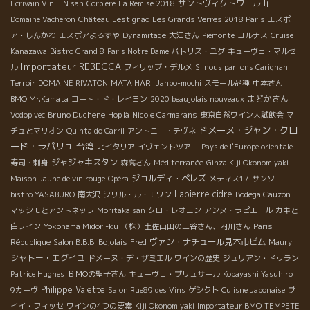
サントヴィクトワール山
Ecrivain Vin LIN san
Corbiere
La Remise 2018
Domaine Vacheron
Château Lestignac
Les Grands Verres 2018 Paris
エスポ
ア・しんかわ
エスポアよろずや
Dynamitage
大江さん
Piemonte
コルナス
Cruise
Kanazawa
Bistro Grand 8
Paris Notre Dame
パトリス・ユグ
キューヴェ・マルセ
Importateur REBECCA
ル
フィリップ・デルメ
Si nous parlions Carignan
Terroir
DOMAINE RIVATON
MATA HARI
Janbo-mochi
スモール品種
中本さん
まどかさん
BMO Mr.Kamata
コート・ド・レイヨン
2020 beaujolais nouveaux
Bruno Duchene
Vodopivec
Hop'là
Nicole Carmarans
東京自然ワイン大試飲会
マ
ドメーヌ・ジャン・クロ
チュとマリオン
Quinta do Carril
アントニー・テヴネ
ード・ラパリュ
台湾
北イタリア
イヴェントツアー
Pays de l'Europe orientale
ジャジャキスタン
寿司・刺身
森高さん
Méditerranée
Ginza Kiji Okonomiyaki
ジョルディ・ペレズ
Maison Jaune de vin rouge
Opéra
メティス17
サンソー
Lapierre
cidre
bistro YASABURO
南大沢
シリル・ル・モワン
Bodega Cauzon
マッシモとアントネッラ
Moritaka san
クロ・レオニン
アンヌ・ラピエール
カキと
白ワイン
Yokohama Midori-ku
（株）土佐山田の三谷さん、内川さん
Paris
ヴァン・ナチュール見本市ビム
République
Salon B.B.B. Bojolais
Fred
Maury
シャトー・エグイユ
ドメーヌ・デ・ザミエル
ワインの歴史
ジュリアン・ドゥラン
Patrice Hughes
ＢＭОの聖子さん
キューヴェ・プリュサール
Kobayashi Yasuhiro
Philippe Valette
9カーヴ
Salon Rue89 des Vins
ゲシクト
Cuiisne Japonaise
プ
イイ・フィッセ
ワインの4つの要素
Kiji Okonomiyaki
Importateur BMO
TEMPETE