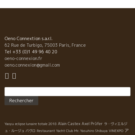
日本を楽しんでいる。 二次会のカラオケでは、野村副社長とデ
ュエットで熱唱。 アンリー・ピエールは、小さい時から日本の漫
画に親しんでいる。 日本のカラオケ文化も知っている。 今夜は身
をもって日本文化を体験している。一生忘れないだろう。
Oeno Connextion s.a.r.l.
62 Rue de Turbigo, 75003 Paris, France
Tel +33 (0)1 49 96 40 20
oeno-connexion.fr
oeno.connexion@gmail.com
Rechercher :
Alain Castex
Axel Prϋfer
Yaoyu
eclipse lunaire totale 2018
ラ・ヴィエルジ
ア
ュ・ルージュ
パヴロ
Restaurant Yacht Club
Mr. Yasuhiro Shibuya
VINEXPO