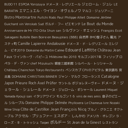
ESPOA Yorozuya
ジェローム・ジュレ
BUDO 11
ドメーヌ・レグリエール
LE
エマニュエル・ウイヨン・オヴェルノワ
BARATIN
マルコ・ジュリアーニ
Bistro Montmartre
Puitchi Rodo
Paul
Philippe Alliet
Domaine Jérôme
Le Bout du Monde
Sud
Guichard
vin Venskab
ガルド・フー
ピエモンテ
シルヴァン・オエッシュ
Anniversaire de Mr ITO
Oita Shun san
François Ecot
Bien Boire en Beaujolais (BBB)
Sakagami
Bulbille
自然界
BMO聖子さん
観光
ア
Andalousie
Camille Lapierre
スティ町
ドメーヌ・ド・レグリエール
ミレジ
Edouard Laffitte
Domaine du Matin Calme
Château Jean
ム・ビオ2019
Faux
ワインカーヴ・パピーユ
Millésime Bio 2018
モルゴン2017年
フィリップ
ロ
ペラ・デ・ヴァン
chef Mizukuchi
銀座三越新館
シルベール・トリシャール
Château Chainchon
Tokyo Restaurants
ベンスカブ
CPVのアビタル
東京調布
宮
Catalogne
古島
DOMAINE CHRISTIAN BINNER
ジャン・マルク
フローランス
ドメーヌ・ジ
Japon
Prieure Roch
Axel Prüfer
サントル
ボジョレヌーヴォー
ェラール・シュレール
ドメーヌ・ジェローム・ギシャール
Laurent Miquel
Yamada Kyouji san
イタリアワイン
モルゴン１６
vins de mes amis
息子のピエー
Domaine Philippe Delmée
ル
シルーブル
Phylloxera
Le Chameua Ivre
Nozaki
Jean François Nicq
Côte de Castillon
Wine Shop
ブルノ・グラニエ
オクト
アクセル・プリュファー
エスポア・ しんかわ
ーブル
アメリカ・オレゴン
ラ・
ボルドー
Taipei
St Jean de la Ginest
ローズ・キ・トゥッシュ
レストラン