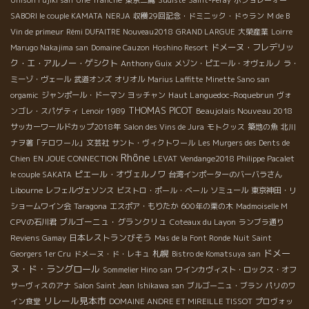
Unison Fujiki san
Une Tranche
東京三鷹
Sudiste
Saint-Peray
ボジョレーォー
SABORI le couple KAMATA
NERJA
収穫29回記念・ドミニック・ドゥラン
M de B
Vin de primeur
Rémi DUFAITRE Nouveau2018
GRAND LARGUE
大榮産業
Loirre
ドメーヌ・フレデリッ
Marugo Nakajima san
Domaine Cauzon
Hoshino Resort
ク・エ・アルノー・ゲシクト
Anthony Guix
メゾン・ピエール・オヴェルノ
ラ・
ミーゾ・ヴェール
武道オンズ
オリオル
Marius Laffitte
Minette Sano san
Haut Languedoc-Roquebrun
orgamic
ジャンポール・ドーマン
ヨッチャン
ヴォ
THOMAS PICOT
Beaujolais Nouveau 2018
ンゴレ・スパゲティ
Lenoir 1989
サッカーワールドカップ2018年
Salon des Vins de Jura
モトクッス
築地の魚
北川
ナヲ著「テロワール」文芸社
サント・ヴィクトワール
Les Murgers des Dents de
Rhône
Chien
EN JOUE CONNECTION
LEVAT
Vendange2018 Philippe Pacalet
ピエール・オヴェルノワ
le couple SAKATA
台湾インポーターのバーバラさん
Libourne
レフェルヴェソンス
ビストロ・ポール・ベール
ソミュール
東京神田・リ
ショームワイン会
Taragona
エスポア・もりたか
600年の栗の木
Madmoiselle M
ブルゴーニュ・グランクリュ
CPVの石川君
Coteaux du Layon
ランブラ通り
日本レストランびそう
Reviens Gamay
Mas de la Font Ronde
Nuit Saint
ドメー
札幌
Georgers 1er Cru
ドメーヌ・ド・レキュ
Bistro de Komatsuya san
ヌ・ド・ラングロール
Sommelier Hino san
ワインカヴィスト・ロックス・オフ
サーヴィスのアナ
Salon Saint Jean
Ishikawa san
ブルゴーニュ・ブラン
パリのワ
リレール見本市
イン食堂
DOMAINE ANDRE ET MIREILLE TISSOT
プロヴォッ