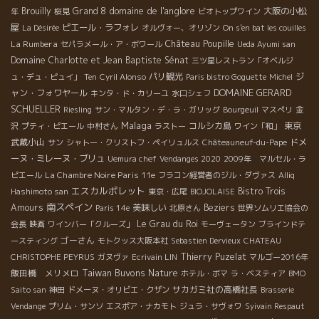
domaine de l'anglore
Brouilly
Grand 8
大阪の小松
年
桜見
ビオトップワイン
屋
ピエール・ラフォレ
La Désirée
オルヴォー、オリゾン
On s'en bat les couilles
Château Poupille
La Rumbera
セパラメール・ア・ボワール
Ueda Ayumi san
Domaine Charlotte et Jean Baptiste Sénat
三ツ星レストラン「オベルジ
パリ観光
ジ
ュ・デュ・ピュイ」
Ten
Cyril Alonso
Paris bistro Goguette
Michel
DOMAINE GERARD
ャン・フォワヤール
キンタ・ド・カリーユ
水口シェフ
SCHUELLER
Riesling
サン・マルタン・デ・ラ・ガリッグ
Bourgeuil
マスぺリ
金
Malaga
コルシカ島
東京
沢
プティ・ピエール
中村さん
ラストー
ワイン「和」
武蔵小山
ドメ
サン
シャトー・クリストフ・ペイリュルス
Châteauneuf-du-Pape
ーヌ・ミレーヌ・ブリュ
Uemura chef
Vendanges 2020
2009年 マルセル・ラ
La Chambre Noire Paris 11e
ピエール
フラコン経営者のジル・ダヴァス
Alliq
エスカルポレット
Bistro Trois
Hashimoto san
東京・広尾
BIOJOLAISE
南スペイン
Amours
美味しい
Beziers
Paris 14e
北原さん
世界ソムリエ協会の
Le Grau du Roi
会長
映画
ワインバー「クルーズ」
モーヴェータン
ブラインドテ
ゴーさん
ースティング
モトクッス大阪本社
Sebastien Dervieux
CHATEAU
Thierry Puzelat
CHRISTOPHE PEYRUS
ガヌヴァ
Ecrivain LIN
マルゴー2016年
Taiwan Buvons Nature
飯田橋 メリメロ
ホテル・ボマ
ラ・ベスティア
BMO
サカガミ社の高橋社長
Saito san
神田
ドメーヌ・オリビエ・クザン
Brasserie
Vendange
プリム・サンソ
エスポア・ナカモト
ジュラ・サヴォワ
Syivain Respaut