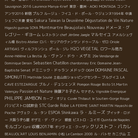
Sauvignon 2016
Laurence Manya-Krief
東京・豊洲・AOKI
MONTADA
コンフィ
アンサ2016
新宿
プルフ
ルージュ・フイユ・ド・ポール・ウジェンヌ1994年
中湊
Sakura
Taiwan la Deuxième Dégustation de Vin Nature
シェフご夫妻
愛知
Beaujolais Nouveau
Montmartre
ドメーヌ・グ
Higashi guinza SOYA
レゴリー・ギヨーム
マルセイユ
レストラン
chef Jérôme Jaegle
アメルシュヴ
ィル畑
Bistro Atelier
ロバ・セリアのヴァンサン
ドゥーブル・ゼロ
Oriole
H2O VEGETAL
ロワール地方
ARTIGAS
ヴィルフランシュ
ポール・ジレ
ル・ヴァン・ドゥ・メザミ
Anne-Hélène
La Bestia
29e Vendange de
Sebastien Chatillon
Domaine Jean-
Dominique Derain
chardonnay
Eric
DOMAINE PASCAL
Baptiste Senat
ドミニック・ドゥラン
メドック
OGM
SIMONUTTI
Mathilde Soulié
土佐山田ショッピングセンター
ブルグイユ
LA
ブルノ・デュシェンヌ
Pompon Rouge
CAVE ESTEZARGUE
Bisto St.Martin
Passion et Nature
後藤アキ子さん
Valençay
セナさん
Vignoble Energique
PHILIPPE JAMBON
カーブ・オジェ
Cuvée Thibaut
le Soutien-Gorge Rouge
STC
パリビストロ試飲会
Garde Robe
LA FERME SAINT MARTIN
Hayashi de
ラ・ルミーズ
ESPOA Shinkawa
Pioche
アヴェク・ル・タン
プイッチ・ロド
ー
大阪うずら屋
オザミ・デ・ヴァン 銀座
ビストロ・ユイガ
Quinta de Napoles
クリストフ・パカレ
モルゴン
収穫2017年
Cyril
オリヴィエ・クーザン
エ
BEAUJOL'ART
LOUIS BENJAMIN
小松
Le Cambon 2008
ル・バトセ
カニグ山