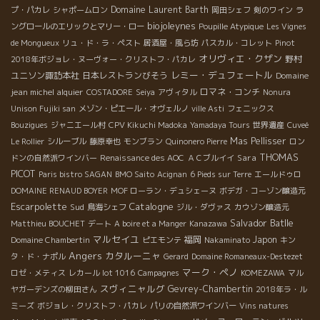
Domaine Laurent Barth
プ・パカレ
シャポームロン
岡田シェフ
剣のワイン
ラ
biojoleynes
ングロールのエリックとマリー・ロー
Poupille Atypique
Les Vignes
de Mongueux
リュ・ド・ラ・ペスト
居酒屋・風ら坊
パスカル・コレット
Pinot
オリヴィエ・クザン
野村
2018年ボジョレ・ヌーヴォー・クリストフ・パカレ
レミー・デュフェートル
ユニソン諏訪本社
日本レストランびそう
Domaine
jean michel alquier
ロマネ・コンチ
COSTADORE
Seiya
アヴィタル
Nonura
Unison Fujiki san
メゾン・ピエール・オヴェルノ
ville Asti
フェニックス
Bouzigues
ジャニエール村
CPV Kikuchi Madoka
Yamadaya Tours
世界遺産
Cuveé
Mas Pellisser
Le Rollier
シルーブル
藤原幸也
モンブラン
Quinonero Pierre
ロン
THOMAS
Sara
ドンの自然派ワインバー
Renaissance des AOC
ＡＣブルイイ
PICOT
Paris bistro SAGAN
BMO Saito
Acignan
6 Pieds sur Terre
エールドゥロ
DOMAINE RENAUD BOYER
MOF ローラン・デュシェーヌ
ボデガ・コーゾン醸造元
Escarpolette
Catalogne
Sud
鳥海シェフ
ジル・ダヴァス
カウゾン醸造元
Salvador Batlle
Matthieu BOUCHET
デート
A boire et a Manger
Kanazawa
マルセイユ
福岡
Japon
Domaine Chambertin
ピエモンテ
Nakaminato
キン
Angers
カタルーニャ
タ・ド・ナポル
Gerard
Domaine Romaneaux-Destezet
マーク・ペノ
ロゼ・メティス
レカール lot 1016
Campagnes
KOMEZAWA
マル
スヴィニャルグ
Gevrey-Chambertin
ヤガーデンズの柳田さん
2018年ラ・ル
ミーズ
ボジョレ・クリストフ・パカレ
パリの自然派ワインバー
Vins natures