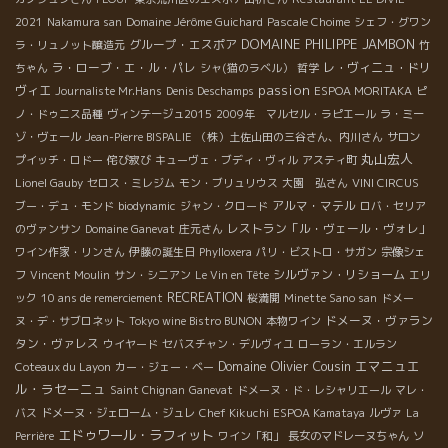
2021
Nakamura san
Domaine Jérôme Guichard
Pascale Choime
シェフ・グワン
DOMAINE PHILIPPE JAMBON
グループ・エスポア
ラ・リュノット醸造元
竹
ラ・ローブ・エ・ル・パレ
レ・ヴィニュ・ドリ
ちゃん
シャ(猫のラベル）
哲学
passion
ヴィエ
Journaliste Mr.Hans
Denis Deschamps
ESPOA MORITAKA
ピ
ノ・ドゥニス品種
ヴィンテージュ2015
2009年 マルセル・ラピエール
ラ・ミー
ゾ・ヴェール
Jean-Pierre BISPALIE
（株）土佐山田の三谷さん、内川さん
サロン
丸山宏人
プイッチ・ロドー
侘び寂び
キューヴェ・ブディ・ヴィル
アスティ町
Lionel Gauby
セロス・ミレジム
モン・ブリュリウス
大園 弘さん
VINI CIRCUS
アルマ・マテル
ブー・デュ・モンド
biodynamic
ジャン・クロード
ロバ・セリア
レストラン「ル・ヴェール・ヴォレ」
のヴァンサン
Domaine Ganevat
庄元さん
ワイン作家・リンさん
伊藤の誕生日
Phylloxera
パリ・ビストロ・サガン
宗像シェ
シルヴァン・リショーム
フ
Vincent Moulin
サン・シニアン
Le Vin en Tête
エリ
RECREATION
ック
10 ans de remerciement
桜満開
Minette Sano san
ドメー
ドメーヌ・ヴァラン
ヌ・デ・サブロネット
Tokyo wine Bistro BUNON
本物ワイン
タン・ヴァレス
ウイヤード
セバスチャン・デルヴィユ
ローラン・エルラン
Domaine Olivier Cousin
エマニュエ
Coteaux du Layon
カー・ジェー・ベー
ル・ラセーニュ
Saint Chignan
Ganevat
ドメーヌ・ド・レシャリエール
マレ・
バス
ドメーヌ・ジェローム・ジュレ
Chef Kikuchi
ESPOA Kamataya
ルヴァ
La
エドゥワール・ラフィット
Perrière
ワイン「和」
長女のマドレーヌちゃん
ソ