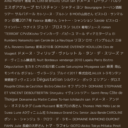
ドメーヌ・ローラン・バルツ
Alma Matert
湘南
AC Cote de Brouilly
Shun san
エスポアグループ
セバスチャン・シャティヨン
Boourgogne
トーハン酒販
サルバドール
ツアー
カトリーヌ・ブルトン
ＢＭОの山田さん
ビストロ・サンマル
収穫2017年
Savoie
タン
Fabrice
高橋さん
シャトー・シャンション
ビストロ・
ジュリ・ブロスラン
ワインバー・ウグイス
SILEX
葡萄ジュース
roman
'TERROIR'
CPVのKisho
ワインカーヴ・パピーユ
マール
ディナミタージュ
El
リヨン
Rumbero
Nakamoto san
Carole de La Nautique
ロセ・パンプルムス
三谷
さん
Reviens Gamay
新年2018年
DOMAINE OVERNOY HOUILLON
Clos de
ドメーヌ・フィリップ・ヴァレット
ル・タン・デ・スリーズ
Vougeot
ア
ド・ヴィニュム醸造元
Nuit Bordeaux
vendange 2018 Lapalu
Paris Bistro
麻美
Dégustation
生カキ
CPVの石川君
Cuvée Sakurajima
Miyagawa san
南仏
モンペイル
ボジョレ・ヴィラージュ
ブルイイ2017
株式会社JALUX
トラモンタン
Dégustation
エリアン・ダロス
東銀座ヴィヴィエンヌ
シルヴァン・ボック
Poupille Côtes de Castillon
Bistro Célestin
オフ
ゲシクト
DOMAINE STEPHANIE
Côte de
ET VINCENT DEBOUTBERTIN
Shinjuku
イヴェントツアー
Saint-Peray
Thongue
Domaine du Matin Calme
ドメーヌ・アンド
To-han Ishibashi san
レ・オステルタグ
Méli Mélo
Cuvée Plussard
販売プロの西さん
Thomas
Lac de
Suwa
Lune
ADヴィニュム社
Echezeaux Grand Cru
Senior Jazz Bande CAROLINE
DOMAINE RAYMOND DUPONT
ポン・ト・シャンジュ
ラ・クロワ・デ・ラモー
FAHN
トマ・ラフォレ
GOTO Akiko
Julie
長崎の大坪さん
Tokyo Mitaka
Pinot