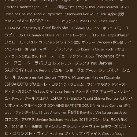
Corton Charlemagne
ラピエール研修生のセイヤさん
beaujolais nouveau 2020
Domaine Chaume Arnaud
Importateur Kadowaki Noriko
La Flou
東京の夜景
Marie-Hélène BACAVE
クロ・デ・オリヴィエ
Rosé Lundi
Restaurant
Chef Rodolphe
カミーユ・
KITANOSE
パリ2019年
La Boème
リリアン・ボシェ
ラピエール
La Chambre Noire Paris 11e
レーザン・ゴロワ
Le Temps d'Aimer
ジェローム・ジュレ
ガレジャッド
ワインの歴史
オレリー
L'Angevin
飲み会
ワイ
ギー・ブランシャール
ンビストロ・俊
Septime
Domaine Clusel Roch
アザミ・
Provence
ジャ
ドメーヌ・デュ・マタン・カルム
デ・ヴァンの丸山さん
ン・クロード・ラパリュ
Jerome
レストラン・グラン８
お肉
SAURIGNY
ブルノ・シュ
ジュル・ショーヴェ
Hoshino Resort
ポール・ジレ
レール
Boqueria market
Géorgie
中本さん
Mitani-san
Mas de l'Escarida
ESPOA GOTO
プリューレ・ロック
ラ・フェルム・サン・マルタン
ドメーヌ・
ド・ラ・ガランス
Matsuo Chef et sa femme
ドメーヌ・マダ
キューヴェ・ソレイ
ESPOA Nakamoto
CPV パ
ユ・テール・クール
大江さん
Tazaki Shinya
Fronton
リオフィス
DOMAINE BAPTISTE COUSIN
ブルイイ2013
Arnaud Combier
タヴ
Paris
ェル・ヴァンタージュ15
Les Anonymes
Event du Vin Nature au Japon
ロランス・アリアス
Jérôme Guichard
Mas Lau 2013
ポワン・ジェ
モンカルメ
ビスト
ボジョレ・ヌーヴォー
ス 2011年
film
飯田橋 ジャングレ
渥美フーズ
ロ・コワンスト・ヴィノ
フィリップ・ヴァイス
Mathieu
Clos du Rouge