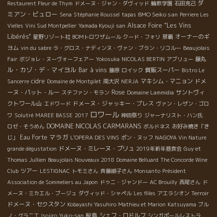
ダ
Restaurent Fleur de Thym
ドメーヌ・ジャン・ダヴィッド
輪飲学園
石田克己
ミアン・ビュロー
BMO Seiko san
Sena
Stéphanie Roussel
tapas
Perriere Les
Alsace Foire "Les Vins
Vielles
Vini Sud Montpellier
Yamada Kyouji san
Libérés"
オーナーのギ
星野リゾート社
BOMトロワザムール
クード・フォリ
那覇
ヨム
vin du sabre
ラ・グロス・ナディンヌ・ヴァン・ブラン・リコルー
Beaujolais
Fair
ボジョレ・ヌーヴォーフェアー
Yokosuka
NICOLAS BERTIN
アブリュー
藤丸
ル・カゾ・デ・マイヨル
Bar à vins
質販スーパー
藤原
ロイック
Bistro Le
cidre
マキシム・マニョン
ドメ
Sancerre
Domaine de Montgilet
南大沢
NERJA
ーヌ・パット・ルー
Rose
サントヴィ
ステファン・モラン
Domaine Lammidia
クトワール山
ドメーヌ・ジャッキー・プレス
エドワード
ヴァン・レザン・ゴロ
ロワール
ワ
Solutré
MAREE BASSE
2017
神田祭り
ジャーナリスト・ハン氏
DOMAINE NICOLAS CARMARANS
ロゼ・そうめん
ボルドネス
お好み焼き「き
マラガ
Eau Forte
じ」
L'OPERA DES VINS
ポン・ヌッフ
NAGOYA Vin Nature
ドメーヌ・ミレーヌ・ブリュ
grande dégustation
2019年新年昼食会
Guy et
Thomas Jullien
Beaujolais Nouveaux 2018
Domaine Belluard
The Concorde Wine
ツアー
Club
LESTIGNAC
トモミさん
斉藤順子さん
Monsanto
Président
Association de Sommeliers au Japon
ドゥニ・ジャンドー
AC Brouilly
西尾さん
ド
メーヌ・ミカエル・ブージュ
ダヴィッド・シャペル
Les filles
アエラシオン
Terroir
ドメーヌ・セクスタン
Kobayashi Yasuhiro
Mathieu et Marion
Katsuyama
ブル
桜島
シェフ・ロドルフ
ノ・グラニエ
Isojiro
Yuko-san
シンガポールレストラ