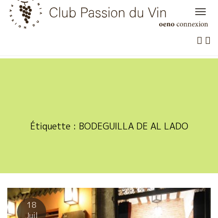
Skip
to
content
Étiquette :
BODEGUILLA DE AL LADO
18
Juil