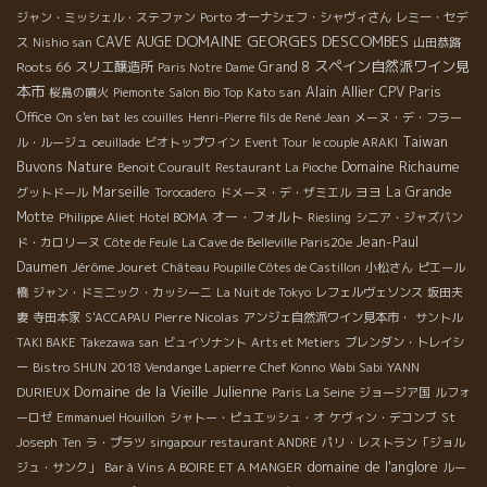
ジャン・ミッシェル・ステファン
Porto
オーナシェフ・シャヴィさん
レミー・セデ
DOMAINE GEORGES DESCOMBES
CAVE AUGE
ス
Nishio san
山田恭路
スペイン自然派ワイン見
Roots 66
スリエ醸造所
Grand 8
Paris Notre Dame
本市
Alain Allier
Kato san
CPV Paris
桜島の噴火
Piemonte
Salon Bio Top
Office
On s'en bat les couilles
Henri-Pierre fils de René Jean
メーヌ・デ・フラー
Taiwan
ル・ルージュ
oeuillade
ビオトップワイン
Event Tour
le couple ARAKI
Buvons Nature
Domaine Richaume
Benoit Courault
Restaurant La Pioche
Marseille
ヨヨ
La Grande
グットドール
Torocadero
ドメーヌ・デ・ザミエル
Motte
オー・フォルト
Philippe Aliet
Hotel BOMA
Riesling
シニア・ジャズバン
Jean-Paul
ド・カロリーヌ
Côte de Feule
La Cave de Belleville Paris20e
Daumen
Jérôme Jouret
Château Poupille Côtes de Castillon
小松さん
ピエール
橋
ジャン・ドミニック・カッシーニ
La Nuit de Tokyo
レフェルヴェソンス
坂田夫
Pierre Nicolas
妻
寺田本家
S'ACCAPAU
アンジェ自然派ワイン見本市・
サントル
TAKI BAKE
Takezawa san
ビュイソナント
Arts et Metiers
ブレンダン・トレイシ
2018 Vendange Lapierre
ー
Bistro SHUN
Chef Konno
Wabi Sabi
YANN
Domaine de la Vieille Julienne
DURIEUX
Paris La Seine
ジョージア国
ルフォ
ーロゼ
Emmanuel Houillon
シャトー・ピュエッシュ・オ
ケヴィン・デコンブ
St
Joseph
Ten
ラ・プラツ
singapour restaurant ANDRE
パリ・レストラン「ジョル
domaine de l'anglore
ジュ・サンク」
Bar à Vins A BOIRE ET A MANGER
ルー