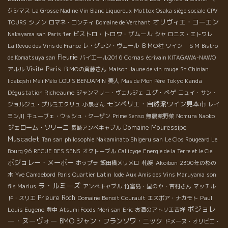
クシマス
La Grosse Nadine Vin Blanc Liquoreux
Mottox Osaka siège sociale
CPV
オリヴィエ・コーエン
シノン
TOURS
ロマネ・コンティ
Domaine de Verchant
ビストロ・トロワ・ザムール
Nakayama san
Paris 1er
シャ
ロニス・エトワレ
ＢＭО社
La Revue des Vins de France
レ・グラン・ヴェール
ワイン ＳＭ
Bistro
Fleurie
de Komatsuya san
バイエール2016
Cornas
écrivain KITAGAWA-NAWO
Visite Paris
アルル
ＢＭОの斉藤さん
Maison Jaune de vin rouge
St Chinian
Tokyo Kanda
Iidabqshi Méli Mélo
LOUIS BENJAMIN
美人
Mas de Mon Père
Dégustation Richeaume
ユグ・べゲ
ジャンマリー・ヴェルジェ
ニュイ・サン・
モンペリエ・自然派ワイン見本市
ジョルジュ・プルミエクリュ
小泉さん
レイ
ヨン川
キューヴェ・ウッシュ・クーザン
Prime Senso
無農薬野菜
Nomura Naoko
Domaine Mouressipe
ジェローム・ソリーニ
長崎アンペキャブル
Muscadet
Tan san
philosophie
Nakaminato Shigeru san
Le Clos Rougeard Le
Bourg 96
RECUE DES SENS
オクトーブル
Callipyge
Energie de la Terre et le Ciel
ボジョレー・ヌーボー
札幌
ホップラ
飯田橋メリメロ
Akoibon
2300年の杉の
木
Yve Camdebord
Paris Quartier Latin
Iode
Aux Amis des Vins Maruyama
son
ラ・ルミーズ
fils Marius
アンペキャブル
竹富島・星のや・吉村さん
マッチル
Prieure Roch
Paul
ド・スリエ
Domaine Benoit Courault
エスポア・ナカモト
ボジョレ
Louis Eugene
豊中
Atsumi Foods Mori san
Eric
お酒のアトリエ吉祥
ー・ヌーヴォー
BMO
ジャン・フランソワ・ニック
ドメーヌ・オリビエ・