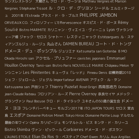
ランスレストラン 大輔さん
クロ・ド・ヴージョ
Mathieu Vergnes et Marion
ル・クロ・デ・グリヨン
Stéphane Tissot
シードル
Kergines
エルミｒタージ
PHILIPPE JAMBON
ュ 2001年
l'Estrada
プラス・ド・ラ・ブルス
Rémy
ORVEAUX CO.
フィロソフィー
L'Effervescence
オスピス・ド・ボーヌ
Soulié
Lyon
Bistro MARMITE
カリニャン・ヴィエイユ・ヴィーニュ
ヴァランテ
シャトー・レスティニャック
ィーア畑
ジャック・セロス
Estézargues
ル・ステ
コート・ド・トング
丸山さん
DAMIEN BUREAU
ィアンゴルジュ・ルージュ
ドメーヌ・デュ・ポッシブル
ジュリエナ
Katsumata san Gotenba
ＢＭО
アクセル・プリュファー
Emmanuel
Okada Hiroshi san
cavistes japonais
Houillon Overnoy
Tanii-san
Bistro Paris NOUVELLE MAIRIE
Châpeau Melon
サ
Les Pénitentes
ンシニャン
キューヴェ「レッド」
Pineau Denis
収穫時期2018
Importateur AVENIR
シェフ・ジェローム・ジェグル
アヴェク・ル・タン
Thierry Puzelat
西南部地方
Katsuyama san
戸田シェフ
Rosé Grigri
Domaine
Pierre Overnoy
jean-Claude Rateau
フロリアン・ルーズ
奈良セイヤ
メドック・
ドメー
グランヴァン
Paul Bocuse
クロ・ド・タイラック
ユキさんの50歳の誕生会
ヌ・ヨヨ
フレンチバーベキュー
モルゴン2017年
ITO JAPON TOURS
セロス
宮古
エスポア
島
Domaine Potron Minet
Tokyo Hiroo
Domaine Patte Loup
マルセル
最後の年ワイン
Opéra
カリピージュ
モンマルトル・ビス
キンタ・ド・カリーユ
Corbieres
Bistro Shimba
ヴァン・ピックール
ドメーヌ・ド・ボスラン
Elian Da Ros
L'AUNIS ETOILE
ラ・ベスティア
Chef Gwen
カリム
Aux Argillas