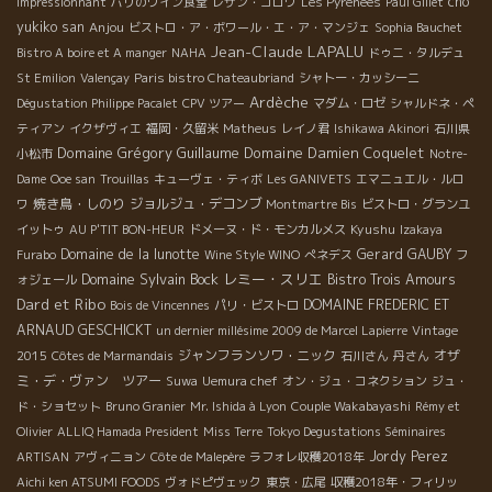
cho
impressionnant
パリのワイン食堂
レザン・ゴロワ
Les Pyrenees
Paul Gillet
yukiko san
Anjou
ビストロ・ア・ボワール・エ・ア・マンジェ
Sophia Bauchet
Jean-Claude LAPALU
Bistro A boire et A manger
NAHA
ドゥニ・タルデュ
St Emilion
Valençay
Paris bistro Chateaubriand
シャトー・カッシーニ
Ardèche
Dégustation Philippe Pacalet
CPV ツアー
マダム・ロゼ
シャルドネ・ペ
ティアン
イクザヴィエ
福岡・久留米
Matheus
レイノ君
Ishikawa Akinori
石川県
Domaine Grégory Guillaume
Domaine Damien Coquelet
小松市
Notre-
Dame
Ooe san
Trouillas
キューヴェ・ティボ
Les GANIVETS
エマニュエル・ルロ
焼き鳥・しのり
ジョルジュ・デコンブ
ワ
Montmartre Bis
ビストロ・グランユ
Kyushu
イットゥ
AU P'TIT BON-HEUR
ドメーヌ・ド・モンカルメス
Izakaya
Domaine de la lunotte
Gerard GAUBY
Furabo
Wine Style WINO
ぺネデス
フ
Domaine Sylvain Bock
レミー・スリエ
Bistro Trois Amours
ォジェール
Dard et Ribo
DOMAINE FREDERIC ET
Bois de Vincennes
パリ・ビストロ
ARNAUD GESCHICKT
un dernier millésime 2009 de Marcel Lapierre
Vintage
ジャンフランソワ・ニック
オザ
2015
Côtes de Marmandais
石川さん
丹さん
ミ・デ・ヴァン ツアー
Suwa
Uemura chef
オン・ジュ・コネクション
ジュ・
ド・ショセット
Bruno Granier
Mr. Ishida à Lyon
Couple Wakabayashi
Rémy et
Olivier
ALLIQ Hamada President
Miss Terre
Tokyo Degustations Séminaires
Jordy Perez
ARTISAN
アヴィニョン
Côte de Malepère
ラフォレ収穫2018年
Aichi ken ATSUMI FOODS
ヴォドピヴェック
東京・広尾
収穫2018年・フィリッ