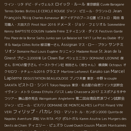
ロイック・ルール
ワイン・リタ
デビ・ディヴェルス
東京銀座
Cuvée Baragane
Jean
Terres Dorées
Bistro LE CERCLE ROUGE
ジャン・ピエール・クワントロ
François Nicq
Charles Aznavour
新アイデアのブース位置
ビストロ・岡田
寿
ドメーヌ・ジョリ・フェリオル
司職人・大田大介
Pinot Noir 2016
Sommelière
BAPTISTE COUSIN
Festivin
Kenny
Isabelle Frère
エティエンヌ・ダイス
Garde
Fou
Place de la Borse
Saito Junko san
Le Balaise lot 1417
Le Pet au Diable
オリ
サンテミ
Assignan
オル
Nadja
Côtes Rotie
柳沼憲一さん
マス・ロー・ブラン
リオン
St Jean de la
Domaine Paul Louis Eugène
カリニャン
Madame Rosé
Ginest
Le Clown Bar
プピーユ2008年
ペシェミニヨン
DOMAINE LEONINE
俊
さん
ＢＭОの聖子さん
イーストライン社
岩田さん（岩ちゃん）
横須賀
Octopus
オ
Marcel
グラエナ
Kanako san
クセロワ・ナチュール2016
Martine Laforest
Lapierre
DEGUSTATION BEAUJOLOISE
ブノワ夫妻
東京・中野
le couple
ビストロ・シンバ
SAKATA
Tokyo Nagoya
東京・名古屋の自然ワイン大試飲会
Lady Chassera 2017
イヴォン・メトラ
Comax Ethylix
ババス
エスポアよろずや
第二回台湾自然派ワイン試飲会
つツアー
勝山晋作死去
Waingakuen
Angleterre
ジャン・ピエール・ビスパリ
DOMAINE DE MONTCALMES
Le P'tit Pinard
VINI
フィリップ・パカレ
クロ・マソット
VERI
ル・カンボン2008
Quinta de
Napoles
Aventure
浜松
Vin RITA
ペグ
ポルトガル
Kamm Asutra
Les Murgers des
ティエリー・ピュズラ
Macon
Dents de Chien
Cuveé Ouech Cousin
Montcalmès