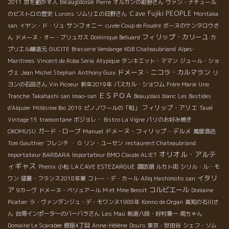
Beaujoloise
2011
世を動かす人
Pierre
オルガンの紺野さん
ヴァン・ナチュール
PEOPLE
Ｃave Fujiki
のビストロの歴史
Lurons
ソムリエの日野さん
Moritaka
サンフォニー
san
イヤン・ド・リュ
cuvée Coup de Foudre
ボーヌのケンタロウさ
フィリップ・カリーユ
ん
ドメーヌ・オー・ブリュガス
Dominique Belluard
カ
プリエル醸造元
GUCITE
Brasserie Vendange
KGB
Chateaubriand
Alpes-
Maritimes
Vincent de Roba Seria
Atypique
タンキエット・ママン
ジュール・ショ
ドメーヌ・ニコラ・カルマラン
ヴェ
Jean Michel Stephan
Anthony Guix
リ
ヨンの石田さん
Vin Picoeur
新年2019年
パスカル・ショワム
Frère Marie
Une
ＥＳＰＯＡ
Tranche
Takahashi san
Imao-san
Beaujolais blanc
Les Bastides
フィリップ・アリエ
d'Alquier
Millésime Bio 2019
ピノノワールの「和」
Tavel
Vintage 15
tramontane
ボジョレ・
Bistro La Vigne
パリのお好み焼き
ガード・ローブ
Manuel
ドメーヌ・フィリップ・デルメ
OKOMUSU
萬屋酒店
Tom Gauthier
フレンチ
・ G
リン・ユーセン
restaurent Chateaubriand
オリオル・アルテ
Importateur BARBARA
Importateur BMO
Claude ALIET
ィギャス
Phenix
小松
LA CAVE ESTEZARGUE
諏訪湖
ルカト街
シリル・ル・モ
イタリ
ワン
猛暑・フランス2018年夏
コトー・デ・カール
Alliq Hashimoto san
ア
コルビエール
9カーヴ
ドメーヌ・ベリュアール
M et Mme Benoit
Domaine
Picatier
ラ・ヴァンダンジュ・デ・モワンヌ1988年
Konno de Organ
高知の石川さ
ん
台湾インポーターのバーバラさん
Les Maù
剣道八段・好村兼一
南ちゃん
Domaine Le Scarabée
銀座4丁目
Anne-Hélène
Douro
東京・世田谷
シェフ・ソム