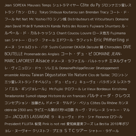
Côte du Py
Jean
SOPEXA
Mauvais Temps
シュトラマイヤー
ジロンナ三ツ星レス
トラン「カン・ロカ」
Tokyo Shibuya Koutarou san
Brendan Tracy
コート・ド・
フール
Pet Nat
Mr. Yoshio ITO
シノン城
Distributeurs et Viticulteurs
Domaine
ル・
Jean David
M de B
Yumekichi Kanda
Patis des Rosiers
Fujiwara Shuntaro
ルペール・ド・カルトゥッシュ
Chant Coucou
Louvre
ローヌ地方
Fujimama
Eric Pfifferling
san
シャトー・ロック・フォール
エドワール・ラフィット
ド
DIVE
メーヌ・シャルロット・バテ
Sushi Cuisinier OKADA Daisuke
鍋
Chiroubles
コート・デュ・ピ
BOUTELLE
DOMAINE JEAN-
Promenade des Anglais
Alsace
MARC LAFOREST
ミネルヴォワ
ドメーヌ・ラファエル・バルトゥッチ
レ・ヴィニュロン・ドゥ・リレエル
DomainePhilippeTessier
Développement
Taiwan Dégustation Vin Nature
ensemble
Abriou
Clos de Taillac
フロントン
三ツ星レストラン「オベルジュ・デュ・ピュイ」
キューヴェ・バラガンヌ
レストラ
ン「エル・ギンジョレール」
Mr.Fujiki
テロワール
Le Vieux Bordeaux
Kirishima
パルティーダ・クレウス
Teradanonke
Sumoll cépage
Histoire du vin francais
Côtes Du Rhône
コンセプション・加藤さん
ドメーヌ・サルナン・ベリュ
カンヌ
cèdre de 2300 ans
ラピエール家の7月14日祭
カーヴ・マドレーヌ
シャトー・マル
JACQUES LASSAIGNE
ゴー
ラ・キューヴェ・ドゥ・シャ
Florance
ロワ−ル
President FUJITA
桜見
Pink is not red
愛知県渥美フーズ
La Bestia
2018年ボジ
ＳＴＣツアー
ョレ・ヌーヴォー
クリストフ・プエヨ
シャトー・ラゲール