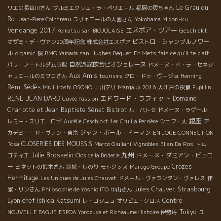
Le Grau du
リエの長谷川さん
プルミエクリュ・ラ・ペリエール
福岡の黄ちゃん
Roi
Jean-Piere Cointreau
ラヴェニールの大園さん
Yokohama Midori-ku
Vendange 2017
エスポア・ツアー
Geschickt
Komatsu san
BIOJOLAISE
ビストロ・シャンブルノワー
オザミ・デ・ヴァン20周年記念
株式会社エスポア
ル
Hughes Beguet
orgamic
桜
BMO Yamada san
En Mets fais ce qu'il te plait
自然派試飲会ビオジョレーヌ
パリ・ノートルダム寺院
ドメーヌ・ド・ラ・セネシ
Aux Amis
ャリエールのミワコさん
tourisme
クロ・ドゥ・ヴージョ
Henning
Rémi Sédès
Mr. Hiroshi OSONO
中川マリ
Margaux 2016
大江戸の夜景
Pupillin
RENE JEAN DARD
エドワード・ラフィット
Domaine
Cuvée Passion
Charlotte et Jean Baptiste Sénat
Bistrot
ル・バトセ
ドメーヌ・ラゲール
銀座
レミー・スリエ ロゼ
Aurélie Geschickt
1er Cru La Perrière
シェフ・丈
ア
ジャン・ポール・ドーマン
カデミー・ド・ヴァン・東京
EN JOUE CONNECTION
CLOSERIES DES MOUSSIS
Tosa
Marco Giuliani
Vignobles Elian Da Ros
トム・
Julie Brosselin
九州
ドメーヌ・ダミアン・ビュロ
ゴティエ
Clos de la Briderie
ー
Crozes-
ミネットの鈴木さん
炭焼・しのり
モトクッス
Marugo Groupe
Hermitage
Les Uniques de Jules Chauvet
ドメール・ヴァランタン・ヴァレス
作
Jules Chauvet
Strasbourg
家・リンさん
Philosophie de Yoshio ITO
中山さん
Lyon chef Ishida Katsumi
Centre
レ・ロシニョ
オリビエ・クロス
Tokyo
NOUVELLE BAGUE
ESPOA Yorozuya et Richeaume Histoire
伊勢丹
ユ