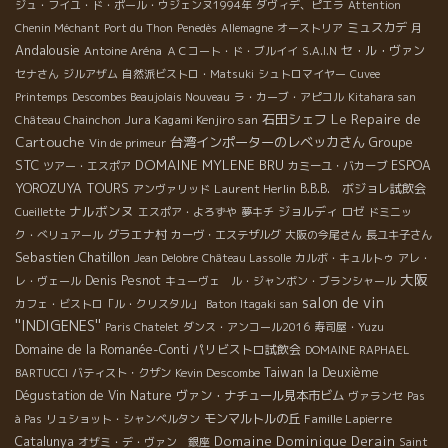
ジュ・フイユ・ド・ポール・ウジェンヌ1994年
ダヴィデ、ピエラ
Attention
ミュスカデ
Chenin Méchant
Port du Thon
Penedès
Allemagne
オーストリア
月
Andalousie
セ・ル・ヴァン
Antoine Aréna
ＡＣコート・ド・ブルイイ
S.A.I.N
セナさん
ジルアザム
自然派ビストロ・Matsuki
シュトロマイヤー
Cuvee
Printemps
Descombes Beaujolais Nouveau
ラ・カーブ・アピコル
Kitahara san
Le Repaire de
石田シェフ
Jura Kagami Kenjiro san
Château Chainchon
Cartouche
台湾インポーターのレベッカさん
Groupe
Vin de primeur
STC
DOMAINE MYLENE BRU
ESPOA
ツアー・エスポア
カミーユ・バカーブ
YOROZUYA TOURS
Laurent Herlin
B.B.B. ボジョレ試飲会
アンヴァリッド
ナルボンヌ
ジョルディ
Cueillette
エスポア・よろずや
夢キチ
ロゼ
ドミニッ
グラエナ村
ク・べリュアール
カーヴ・エステザルグ
大阪の今尾さん
長ユキ子さん
Sebastien Chatillon
Jean Delobre
Château Lassolle
カルボ・キュルトゥ
アレ・
大阪
Denis Pesnot
レ・ヴェール
キューヴェ ル・ジャンボン・ブランシャール
salon de vin
カフェ・ビストロ「ル・クリスタル」
Baton Itagaki san
''INDIGENES''
Paris Chatelet
ダンス・アンコール2016
寿司屋・Yuzu
Domaine de la Romanée-Conti
パリビストロ試飲会
DOMAINE RAPHAEL
Taiwan la Deuxième
BARTUCCI
バティスト・クザン
Kevin Descombe
Dégustation de Vin Nature
ヴァン・ナチュール見本市ビム
ヴァランセ
Pas
モンマルトルの丘
Famille Lapierre
à Pas
リュショット・シャンベルタン
Domaine Dominique Derain
Catalunya
オザミ・デ・ヴァン 銀座
Saint