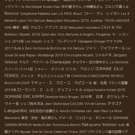
La
コルシカ島
ィクトワール
Nyctalopie
Kuma chan
BMO聖子さん
小林康弘さん
Remise
Symphonie Madoka san
LA MISE
Brasil
コトー・デュ・レイヨン
Les 4
coinstot
éléments pour Vin Nature
Beeaujolais Nouveaux 2018
Juliénas
76VIN
vino
C'est le Vin
横浜・緑区
マルゴー
アブリウ
2020 beaujolais nouveaux
Boldness
Pacalet
2018 Salon des Vins Natures à Angers
Faugères
ラ・トラン
シェ 2016年
Les toqués
シェフ フレデリック
Sakagami Groupe
ケケ
ESPA
ジャン・フォワイヤール
2017 Bulle à Zero
histoire de Bistros de Vin Nature
Le
Grand Repas
Jacques
Soula
Venddange 2018 Christophe Pacalet
シャルドネ
Champagne
Selosse
マルク・ぺナベール
オルヴォー社の田中さん
La Garonne
シリル・アロンゾ
DOMAINE JOLLY
スイーツ
パリ14区
シャトー・オゾンヌ
FERRIOL
ジャンヌ・ダルクとシャルル７世
CHATEAU CHRISTOPHE PEYRUS
マチュー・エ・カミーユ・ラピエール
Bistro UN COUP
桜・花見
フランス猛暑
ローランス・エ・レミ・デュフェートル
2018年
eclipse lunaire totale 2018
DOMAINE ERIC KAMM
2018年 日本・ボジョレヌー
Domaine Haut Brugas
ヴォー会
タラゴナ
シェフ鈴木洋治
Jean-Dominique CASSINI
Vin de Cannes
Languedoc
台北在住の加藤さん
Kouchi Ishikawa san
Jean-Paul
La Noue
Blanchard
東京・渋谷・高太郎さん
ドメーヌ・ジェローム・ギシャール
DOMAINE
Nakayama Yoshinori san
SARNIN BERRUX
Kendo 8 dan Yoshimura Kenichi
串
揚げ
CPV équipe
Une île
Corse
Cabernet-Franc 2007
CPVフランス蔵元訪問ツア