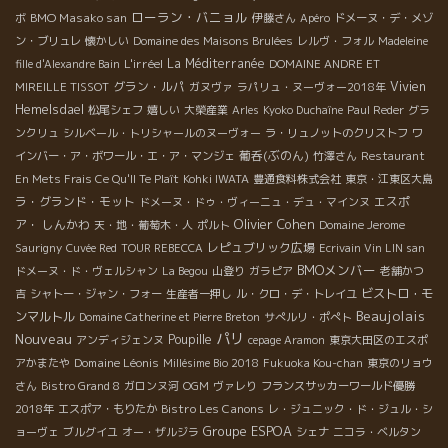
ローラン・バニョル
BMO Masako san
ボ
伊藤さん
Apéro
ドメーヌ・デ・メゾ
ン・ブリュレ
懐かしい
Domaine des Maisons Brulées
レルヴ・フォル
Madeleine
L'irréel
La Méditerranée
fille d'Alexandre Bain
DOMAINE ANDRE ET
グラン・ルパ
Vivien
MIREILLE TISSOT
ガヌヴァ
ラパリュ・ヌーヴォー2018年
Hemelsdael
松尾シェフ
嬉しい
大榮産業
Arles
Kyoko Duchaîne
Paul Reder
グラ
ンクリュ
シルベール・トリシャールのヌーヴォー
ラ・リュノットのクリストフ
ワ
葡呑(ぶのん)
インバー・ア・ボワール・エ・ア・マンジェ
竹澤さん
Restaurant
En Mets Frais Ce Qu'Il Te Plaît
Kohki IWATA
豊通食料株式会社
東京・江東区大島
ラ・グランド・モット
エスポ
ドメーヌ・ドゥ・ヴィーニュ・デュ・マインヌ
Olivier Cohen
ア・ しんかわ
天・地・葡萄木・人
ポルト
Domaine Jerome
レピュブリック広場
Saurigny
Cuvée Red
TOUR REBECCA
Ecrivain Vin LIN san
BMOメンバー
ドメーヌ・ド・ヴェルシャン
La Begou
山登り
ガラピア
老舗かつ
ビストロ・モ
吉
シャトー・ジャン・フォー
生産者一押し
ル・クロ・デ・トレイユ
Beaujolais
ンマルトル
Domaine Catherine et Pierre Breton
サぺルリ・ポぺト
Nouveau
パリ
Poupille
アンディジェンヌ
cepage Aramon
東京大田区のエスポ
Domaine Léonis
アかまたや
Millésime Bio 2018
Fukuoka Kou-chan
東京のリョウ
さん
Bistro Grand 8
ガロンヌ河
OGM
ヴァレり
フランスサッカーワールド優勝
Bistro Les Canons
2018年
エスポア・もりたか
レ・ジュニック・ド・ジュル・シ
Groupe ESPOA
ョーヴェ
ブルグイユ
オー・ザルジラ
シェナ
ニコラ・ベルタン