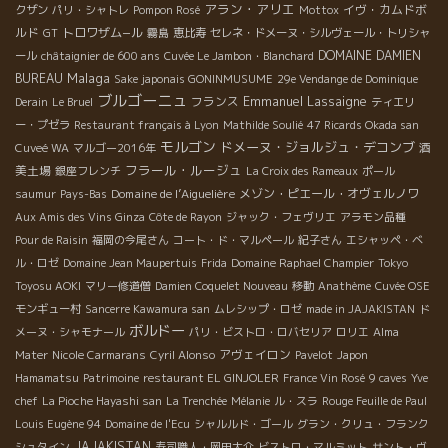
アラン・アリエ
イヴ・カムドボ
クザン
パリ・シャトレ
Pompon Rosé
Mottox
ルド
トロワザム−ル
GT
霧島
恵比寿
セレネ・ドメーヌ・シルヴェール・トリシャ
DOMAINE DAMIEN
ール
châtaignier de 600 ans
Cuvée Le Jambon・Blanchard
Malaga
BUREAU
Sake japonais GONINMUSUME
29e Vendange de Dominique
ブルゴーニュ
Emmanuel Lassaigne
フランス
Derain
Le Bruel
ティエリ
ー・プゼラ
Restaurant français à Lyon
Mathilde Soulié
47 Ricards Okada san
モルゴン
ドメーヌ・ジョルジュ・デコンブ
酒
Cuveé WA
マルゴー2016年
フラール・ルージュ
美土場
銀座フレンチ
La Croix des Rameaux
ポール
Domaine de l’Aiguelière
メゾン・ピエール・オヴェルノワ
saumur
Pays-Bas
Aux Amis des Vins Ginza
Côte de Rayon
ジャック・フェヴリエ
アラモン品種
Pour de Raisin
福岡の今尾さん
コート・ド・マルペール
紀子さん
エシャッペ・ベ
ル・ロゼ
Domaine Jean Maupertuis
Frida
Domaine Raphael Champier
Tokyo
Toyosu AOKI
マリー修道僧
Damien Coquelet Nouveau
移動
Anathème
Cuvée OSE
モンギュー村
Sancerre Kawamura san
ムレシップ・ロゼ
made in JAJAKISTAN
ド
ボルドー
メーヌ・シャモナール
パリ・ビストロ・ロバセリア
ロリエ
Alma
アヴェイロン
Mater
Nicole Carmarans
Cyril Alonso
Pavelot
Japon
Hamamatsu
Patrimoine
restaurant EL GINJOLER
France Vin Rosé
9 caves
Yve
chef
La Pioche Hayashi san
La Trenchée
Mélanie
ル・スラ
Rouge Feuille de Paul
Louis Eugène 94
Domaine de l'Ecu
シャルルド・ゴール
グラン・クリュ・フランク
JAJAKISTAN
シュタイン
寿司職人・岡田大介
ビストロ・マルミット
サント・ヴ