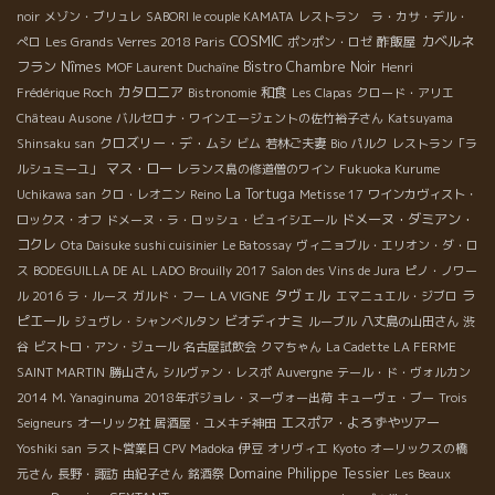
noir
メゾン・ブリュレ
SABORI le couple KAMATA
レストラン ラ・カサ・デル・
COSMIC
酢飯屋
カベルネ
ぺロ
Les Grands Verres 2018 Paris
ポンポン・ロゼ
フラン
Nîmes
Bistro Chambre Noir
MOF Laurent Duchaîne
Henri
カタロニア
和食
Frédérique Roch
Bistronomie
Les Clapas
クロード・アリエ
Château Ausone
バルセロナ・ワインエージェントの佐竹裕子さん
Katsuyama
クロズリー・デ・ムシ
Shinsaku san
ビム
若林ご夫妻
Bio
パルク
レストラン「ラ
マス・ロー
ルシュミーユ」
レランス島の修道僧のワイン
Fukuoka Kurume
La Tortuga
Uchikawa san
クロ・レオニン
Reino
Metisse 17
ワインカヴィスト・
ドメーヌ・ダミアン・
ロックス・オフ
ドメーヌ・ラ・ロッシュ・ビュイシエール
コクレ
Ota Daisuke sushi cuisinier
Le Batossay
ヴィニョブル・エリオン・ダ・ロ
ス
BODEGUILLA DE AL LADO
Brouilly 2017
Salon des Vins de Jura
ピノ・ノワー
タヴェル
LA VIGNE
ラ
ル 2016
ラ・ルース
ガルド・フー
エマニュエル・ジブロ
ピエール
ビオディナミ
ジュヴレ・シャンべルタン
ルーブル
八丈島の山田さん
渋
谷
ビストロ・アン・ジュール
名古屋試飲会
クマちゃん
La Cadette
LA FERME
SAINT MARTIN
勝山さん
シルヴァン・レスポ
Auvergne
テール・ド・ヴォルカン
2014
M. Yanaginuma
2018年ボジョレ・ヌーヴォー出荷
キューヴェ・ブー
Trois
エスポア・よろずやツアー
Seigneurs
オーリック社
居酒屋・ユメキチ神田
Yoshiki san
ラスト営業日
CPV Madoka
伊豆
オリヴィエ
Kyoto
オーリックスの橋
Domaine Philippe Tessier
元さん
長野・諏訪
由紀子さん
銘酒祭
Les Beaux