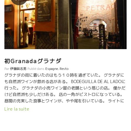
初Granadaグラナダ
Par
伊藤與志男
Publié dans
Espagne
,
Resto
グラナダの街に着いたのはもう１０時を過ぎていた。 グラナダに
も自然派ワインが飲める店がある。 BODEGUILLA DE AL LADOに
行った。 グラナダの小売ワイン屋の老舗という感じの店。 僅かだ
けど自然派も少しだけある。 店の一角がビストロになっている。
昼間の充実した食事とワインが、やや尾を引いている。 ライトに
済ませた。 カウンターが主体の店。簡単なツマミでワインをあお
Lire la suite
るという感じの店。 昼間の充実した食事とワインが、やや尾を引
いている。 ここグラナダは次回の楽しみに残して置くことにしよ
う。 早目に店を後にした。 グラナダの街は美しかった。