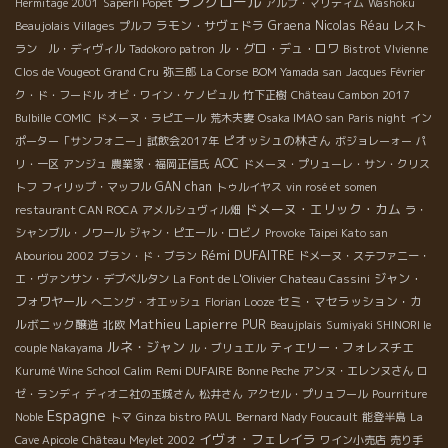
ラングロール
Hermitage 2001
Saperli Popet
アルプ・マリティム
Washoku
ラモン・サヴェドラ
Graena
Nicolas Réau
Beaujolais Villages
プルフ
レスト
ル・グロ・デュ・ロワ
ラン ル・ディヴィル
Tadokoro patron
Bistrot VIvienne
Clos de Vougeot Grand Cru
弥三郎
La Corse
BOM Yamada san
Jacques Février
ク・ド・フードル
オビ・ワイン・ケノビュル
竹下正樹
Château Cambon 2017
Bulbille
COMIC
ドメーヌ・ラピエール
荒木夫妻
Osaka IMAO san
Paris night
イン
ピオッシュの林さん
ポーター「サンフォニー」試飲会2017年
ボジョレーォー
パ
AOC
リ・一区
アンジュ
農業家・福岡正信氏
ドメーヌ・プリューレ・サン・クリス
GAN chan
トフ
フィリップ・マッフル
トゥルイヤス
vin rosé et somen
ドメーヌ・エリック・カム
restaurant CAN ROCA
アメルシュヴィル畑
ラ・
シャンブル・ノワール
ジャン・ピエール・ロビノ
Provoke
Taipei Kato san
Rémi DUFAITRE
Abouriou 2002
ブラン・ド・ブラン
ドメーヌ・ステファニー・
ジャン・
エ・ヴァンサン・デブベルタン
La Font de L'Olivier
Chateau Cassini
フォワヤール
セミ・マセラッション・カ
へニング・オエッシュ
Florian Looze
Mathieu Lapierre
ルボニック醸造
PUR
北欧
Beaujplais
Sumiyaki SHINORI le
ルネ・ジャン
ティエリー・フォレスチエ
couple Nakayama
ル・ブリュエル
Remi DUFAIRE
Kurumé Wine School
Calim
Bonne Peche
アンヌ・エレンヌさん
ロ
ゼ・ランディ
ディオニ社の玉城さん
松井さん
アクセル・プリュフール
Pourriture
Espagne
Noble
トマ
Ginza bistro PAUL
Bernard Nady Foucault
能登半島
La
イヴォ・フェレイラ
Cave Apicole
Château Meylet 2002
ワイン小売店
売り手