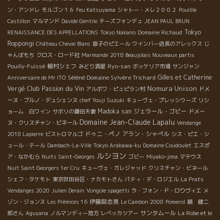
ン・アンドレ
モルゴン１６
Feu Katsuyama
シャトー・メレ２００２
Poulille
Castillon
マルマンド
Davide Gentile
チーズフォンデュ
JEAN PAUL BRUN
Tokyo
RENAISSANCE DES APPELLATIONS
Tokyo Nakano
Domaine Richaud
Roppongi
Château Cheval Blanc
息子のピエール
ワインバー店長のアレックス
じ
ゃんぼもち
クロス・ロード社
Marmande
2018 Beaujolais Nouveaux partis
植村シェフ
Ryo-san
Pouilly-Fuissé
みどり酒屋
ボッケリア市場
サンジャン
Séléné Domaine Sylvère Trichard
Gilles et Catherine
Anniversaire de Mr ITO
Club Passion du Vin
Nomura Unison
Vergé
アルボワ・ピュピラン村
ドメ
ーヌ・ブルノ・デュシェンヌ
chef Youji Suzuki
キューヴェ・プレッシウーズ
リシ
Madoka san
ジェラール・ゴビー
ョーム 白ワイン
サボリの鎌田夫妻
ドメー
Domaine Jean-Claude Lapalu
ヌ・クリスチャン・ビネール
Vendange
ドゥニ・ペノ
アラン・シャペル
2018 Lapierre
ビストロマルゴ
シス・ピエ・シ
ュール・テール
Dambach-La-Ville
Tokyo Arakawa-ku
Domaine Coudoulet
エスポ
ルシヨン
ア・なかむら
Nuits Saint-Georges
ゴビー
Miyako-jima
マテウス
Nuit Saint Georgers 1er Cru
キューヴェ・ガレジャッド
クリスチャン・ビネール
シェフ・タケモト
東京世田谷区・ナカモトさん
パティ・デ・ロジエル
La Prats
Vendanges 2020
Julien Derain
Vongole spagetti
ラ・フォン・ド・ロりヴィエ
メ
伊藤與志男
ゾン・ジョンヌ
Les Prémices 16
Le Cambon 2008
Pomerol
鏡 健二
サンタムール
La Robe et le
郎さん
Aguyana
ノルマンディー地方
レベッカツアー