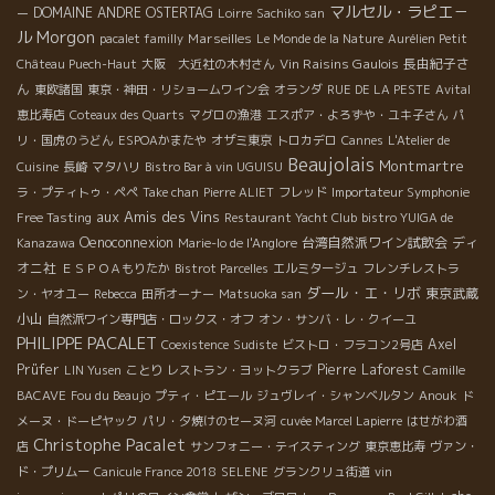
マルセル・ラピエ－
DOMAINE ANDRE OSTERTAG
ー
Loirre
Sachiko san
Morgon
ル
Marseilles
pacalet familly
Le Monde de la Nature
Aurélien Petit
Vin Raisins Gaulois
長由紀子さ
Château Puech-Haut
大阪 大近社の木村さん
ん
東欧諸国
東京・神田・リショームワイン会
オランダ
RUE DE LA PESTE
Avital
恵比寿店
Coteaux des Quarts
マグロの漁港
エスポア・よろずや・ユキ子さん
パ
リ・国虎のうどん
ESPOAかまたや
オザミ東京
トロカデロ
Cannes
L'Atelier de
Beaujolais
Montmartre
Cuisine
長崎
マタハリ
Bistro Bar à vin UGUISU
ラ・プティトゥ・ペペ
Take chan
Pierre ALIET
フレッド
Importateur Symphonie
aux Amis des Vins
Free Tasting
Restaurant Yacht Club
bistro YUIGA de
Oenoconnexion
台湾自然派ワイン試飲会
ディ
Kanazawa
Marie-lo de l'Anglore
オニ社
ＥＳＰＯＡもりたか
Bistrot Parcelles
エルミタージュ
フレンチレストラ
ダール・エ・リボ
東京武蔵
ン・ヤオユー
Rebecca
田所オーナー
Matsuoka san
小山
自然派ワイン専門店・ロックス・オフ
オン・サンバ・レ・クイーユ
PHILIPPE PACALET
Axel
Coexistence
Sudiste
ビストロ・フラコン2号店
Prüfer
Pierre Laforest
LIN Yusen
ことり
レストラン・ヨットクラブ
Camille
BACAVE
Fou du Beaujo
プティ・ピエール
ジュヴレイ・シャンベルタン
Anouk
ド
メーヌ・ドーピヤック
パリ・夕焼けのセーヌ河
cuvée Marcel Lapierre
はせがわ酒
Christophe Pacalet
店
サンフォニー・テイスティング
東京恵比寿
ヴァン・
ド・プリムー
Canicule France 2018
SELENE
グランクリュ街道
vin