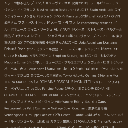
デコンブ
ムリエの松本さん
キューヴェ・オゼ
収穫2018年
ラ・ルビュー・デュ・
ヴァン・ド・フランス
Bisstro Italien Restaurant GUCITE
Spain Andalucia
ワイ
Jordy
ンライター・リンさん
パッション
BMO Mr.Kamata
chef Xabi
GAR'O'VIN
ドメーヌ・ラフォレ
マス・ぺリセール
桐谷さん
chardonnay pétillant
ポー
AD VINUM
ル・ボキューズ
ヴィユ・サージュ
ドメーヌ・カトリーヌ・ベルナール
レディー・シャスラ2017年
南仏プロヴァンス
シルヴァン・ディティエール
東京
Domaine
築地場外
2017年の収穫情報
小松屋さんのビストロ
Ueda Ayumi san
Prieuré Roch
Marcel et
サン・ミッシェル教会
ラ・ローズ・キ・トゥッシュ
Claire Richaud
イタリアワイン
Eruption Sakurajima
ビストロ・セレスタン
Madona Eglise
シャンボル・ミュージニ・プルミエクリュ
タヴェル・ロゼ
レシャッ
Domaine de la Sénèchalière
ペ・ベル 赤
Au couchant
ボナストレ
シル
ヴィー・オジュロ
ラヴニールの大園さん
Tokyo Koto-ku Oshima
Stéphane Morin
DOMAINE PASCAL SIMONUTTI
TERRA MADRE
タパス
シャトー・クリスト
フ・ペイリュルス
Le Clos Fantine
Rouge
びそう
北浜フレンチ
DOMAINE
CHARLOTTE BATTAIS
LE PRE VERRE
アレクサンドル・バン
シャトーヌッフ・デ
Rémy Soulié 50ans
ュ・パップ
川村さん
オビ・ワイン
Villefranche
Restaurant Le Petit Commerce
Nuitage
Soleil Couchant
東京の屋形船
Vendange2018 Philippe Pacalet
パヴロ
chef Julianne
中湊しげる さん
ワインバ
Chablis
ー「ル・サンセール」
ガヌヴァ醸造元
ESPOAしんかわ
France/Uruguay
ドメーヌ・ド・ラングロール
2:1
キャヴィア
マルセル
レストラーダ地域