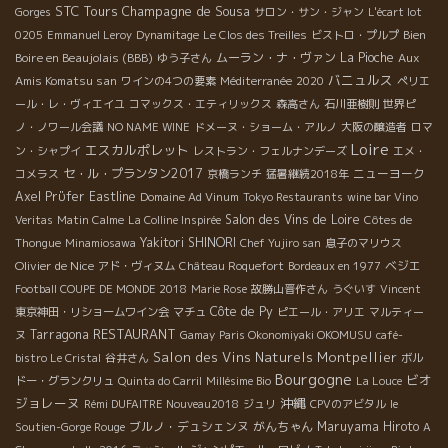
STC Tours
Champagne de Sousa
Gorges
サロン・サン・ジャン
L'écart lot
Bien
0205
Emmanuel Leroy
Dynamitage
Le Clos des Treilles
ビストロ・プルプ
Boire en Beaujolais (BBB)
ムーラン・ナ・ヴァン
La Pioche
Aux
ゆう子さん
バニュルス
Amis Komatsu san
ワインの4つの要素
Méditerranée
2020
ペリエ
ール・レ・ヴィエイユ
コマックス・エティリックス
森高さん
石川亜樹則
世界ピ
ノ・ノワール会議
NO NAME WINE
ドメーヌ・ショーム・アルノ
大阪の醸造者
ロマ
Loire
エスカルポレット
ン・シャプイ
レストラン・フェルナンデーズ
エメ・
セ・ル・プランタン2017
ニューヨーク
コメラス
京橋ランチ
猛暑継続2018年
Axel Prϋfer
Eastline
Domaine Ad Vinum
Tokyo Restaurants
wine bar Vino
Salon des Vins de Loire
Veritas
Matin Calme
La Colline Inspirée
Côtes de
Yakitori SHINORI
Thongue
Minamiosawa
Chef Yujiro san
息子のマリウス
Olivier de Nice
ベジエ
アド・ヴィヌム
Château Roquefort
Bordeaux en 1977
Football COUPE DE MONDE 2018
Marie Rose
故勝山晋作さん
うぐいす
Vincent
Côte de Py
東京神田・リショームワイン会
マチュ
ピエール・アリエ
マルティー
RESTAURANT
Tarragona
ヌ
Gamay
Paris Okonomiyaki OKOMUSU
café-
Salon des Vins Naturels Montpellier
bistro Le Cristal
谷井さん
ボル
Bourgogne
ビオ
ドー・グランクリュ
Quinta do Carril
Millésime Bio
La Louce
ジョレーヌ
沖縄
Rémi DUFAITRE Nouveau2018
ジュリ
CPVのアビタル
le
ブルノ・デュシェンヌ
がんちゃん
Maruyama Hiroto
Soutien-Gorge Rouge
A