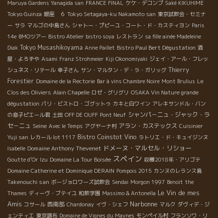
Maruya Gardens Yanagida san
FRANCE FINAL
ケケ・デコンブ
Saké KIKUHIME
Tokyo Guinza
銀座 ６
Tokyo Setagaya-ku Nakamoto san
東京試飲会・セミナ
ー
サラ
マルゴの中島さん
シャトー・プピーユ・コート・ド・カスティヨン
Paris
14e
BMOツアー
Bistro Atelier
bistro soya
レストラン
sa fille ainée Madeleine
Tokyo Musashikoyama
Bistro Paul Bert Dégustation
Diak
Anne Paillet
酒
屋・よろずや
Asami
Franz Strohmeier
Kiji Okonomiyaki
ジェイ・アール・フレッ
Thierry
シュネス・リテール
幸子さん
サン・マルタン・デ・ラ・ガリッグ
Forestier
Domaine de la Rectorie
Bar à vins Chambre Noire
Mont Brulius
Le
Clos des Oliviers
Alain Chapelle
ロゼ・グリグリ
OSAKA Vin Nature grande
dégustation
パリ・ビストロ・ゴグットゥ
カキと白ワイン
アレキサンドル・バン
シャンパ－ニュ・ジャック・ラ
の息子ピエール君
土田
OFF DE OUFF
Pont Neuf
セ－ニュ
Seine
アラン・カステックス
Avec le Temps
アグヤーナ村
Cuisinier
Bistro Coinstot Vino
Yuji san
レカール lot 1117
ラトリエ・ド・キュイジンヌ
ドメーヌ・マルセル・リショー
Domaine Anthony Thevenet
Isabelle
スペイン
Goutte d’Or
Izu
Domaine La Tour Boisée
収穫2018年・アリゴテ
Domaine Catherine et Dominique DERAIN
Pompois 2015
カンヌのレランス島
Takenouchi san
ボージョロワーズ試飲会
Sendai
Morgon 1997
Benoit
the
Le Vin de mes
Thames
ディーヴ・ブテイユ
和飲学園
Massimo & Antonella
Amis
Narbonne
西南部
コサール
Chardonay
イヴ・シェフ
マルク
ダヴィデ・ジ
ェンティエ
東京調布
Domaine de Vignes du Maynes
モンペイル村
フランソワ・リ