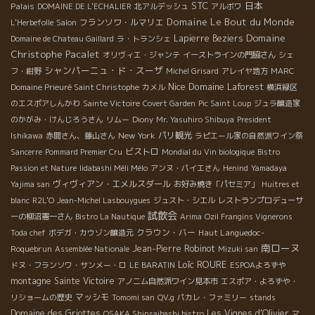
STC
日本
Palais
DOMAINE DE L'ECHALIER
北アルデッシュ
アルボワ
Domaine Le Bout du Monde
フランソワ・ルマリエ
L'Herbefolle
Salon
Domaine
Lapierre
Beziers
Domaine de Chateau Gaillard
ラ・トランシェ
Christophe Pacalet
オリヴィエ・ジャンテ
イーストラインの門脇さん
シェ
シャンパーニュ・ド・スーザ
フ・紺野
Michel Grisard
アレイヤ地方
MARC
Nice
Domaine Laforest
Domaine Prieuré Saint Christophe
カメル
横浜緑区
のエスポアしんかわ
Sainte Victoire
Covert Garden
Pic Saint Loup
ジュラ醸造家
のかがみ・けんじろうさん
リムー
Diony
Mr. Yasuhiro Shibuya
President
New York
パリ観光
Ishikawa
赤間さん、藤山さん
ラピエール家の自然派ワイン祭
ビストロ
Sancerre
Pommard Premier Cru
Mondial du Vin biologique
Bistro
Passion et Nature
Iidabashi Méli Mélo
アンヌ・パイエさん
Henind
Yamadaya
ヴィヴィアン・エメルスダール
Yajima san
お好み焼き「パセミア」
Huitres et
blanc
R2L'O
Jean-Michel Lasbouygues
ジュスト・シエル
レストランプロデューサ
試飲会
ーの柳沼憲一さん
Bistro La Nautique
Arima
Ozil Frangins Vignerons
クラウン・バー
Haut Languedoc-
Toda chef
ボデガ・カウゾン醸造元
南ローヌ
Roquebrun
Jean-Pierre Robinot
Assemblée Nationale
Mizuki san
Loïc ROURE
ドヌ・フランソワ・サンメー・ロ
LE BARATIN
ESPOAよろずや
montagne Sainte Victoire
アノニム自然派ワイン見本市
エスポア・よろずや・
マッシモ
リショームの歴史
Tomomi san
QV.g
パカレ・ファミリー
stands
Domaine des Griottes
Les Vignes d'Olivier
OSAKA Shinsaibashi bistro
マ