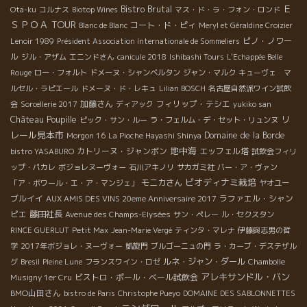
Ｅ
Bistro Brutal
Ota-ku
コルナス
Biotop Wines
マス・ド・ラ・フォン・ロンド
ＳＰＯＡ TOUR
コート・ド・ピィ
Blanc de Blanc
Meryl et Géraldine Croizier
ピノ・ノワー
Lenoir 1989
Président Association Internationale de Sommeliers
ル
ジル・アザム
エニンドさん
canicule 2018
Ishibashi Tours
L'Echappée Belle
Rouge
ロー・フォルト
ドメーヌ・シャンベルタン
ジャン・マルク
キューヴェ マ
ルセル・ラピエール
ドメーヌ・ド・レキュ
Lilian BOSCH
名古屋自然派ワイン試飲
加藤さん
フィリップ・テシエ
会
Sorcellerie 2017
ディアック
yukiko san
Château Poupille
リ
ピック・サン・ルー
ラ・フェルム・デ・セット・リュンヌ
レール見本市
Domaine de la Borde
Morgon 16
La Pioche Hayashi Shinya
地中海
カトリーヌ・ジャンボン
エッフェル塔
bistro YASABURO
試飲会フィリ
ップ・パカレ
ボジョレヌーヴォー
石川アキノリ
サカガミ社
バー・ア・ヴァン
ビオディナミ栽培
モニカさん
「ア・ボワール・エ・ア・マンジェ」
ヤオユー
ブルイイ
ラファエル・シャン
AUX AMIS DES VINS 20eme Anniversaire 2017
ピエ
藤田社長
Avenue des Champs-Elysées
サン・ペレー
ル・セクスタン
RINCE GUERLUT
Petit Max
Jean-Marie Vergé
ティンタ・マレナ
伊藤與志男の哲
学
2017年ボジョレ・ヌーヴォー
凱旋門
ブルゴーニュの門
ラ・カーブ・デステザル
ルネ・ジャン・ダール
グ
Bresil
Pleine Lune
フランスワイン・ロゼ
Chambolle
アレキサンドル・バン
ビストロ・ポール・ベール試飲会
Musigny 1er Cru
BMO山田さん
bistro de Paris
Christophe Pueyo
DOMAINE DES SABLONNETTES