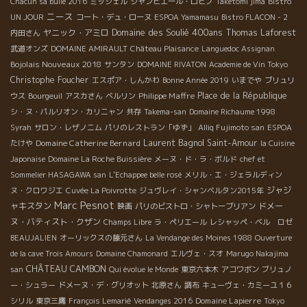
Chacun sa bulle 2016
ミッシェル
ジャンピエール・ロビノ
Taketomi jima
Bistro
ニース
UN JOUR
コート・デュ・ローヌ
ESPOA Yamamasu
Bistro FLACON - 2
Domaine des Soulié 400ans
ヤニック・アミロ
Thomas Laforest
内田さん
武道オンズ
DOMAINE AMIRAULT
Château Plaisance
Languedoc Assignan
Bojolais Nouveaux 2018
サンタン
DOMAINE RIVATON
Academie de Vin Tokyo
Christophe Foucher
エスポア・しんかわ
Bonne Année 2019
いまでや
ブリュリ
Philippe Maffre
Place de la République
ウス
Bourgeuil
アスカさん
ベルリン
シ・ヌ・パルリオン・カリニャン
共存
Takema-san
Domaine Richaume 1998
Syrah
サロン・レザノニム
パリのレストラン「ゆず」
Alliq Fujimoto san
ESPOA
Laurent Bagnol
Domaine Catherine Bernard
Saint-Amour
たけや
la Cuisine
Japonaise
Domaine La Roche Buissière
メーヌ・ド・ラ・ボルド
chef et
Sommelier HASAGAWA san
L'Echappee belle rosé
メリル・エ・ジェラルディン
ジャジ
ヌ・クロワジエ
Cuvée La Poivrotte
ジュヴレイ・シャンベルタン2015年
Marc Pesnot
ャキスタン
ドメー
映画
パリのビストロ・シャトーブリアン
ヌ・バティスト・クザン
Champs Libre
ラ・ペリエール
レシャッペ・ベル ロゼ
BEAUJALIEN
オーリックスの藤元さん
La Vendange des Moines 1988
Ouverture
de la cave Trois Amours
Domaine Chamonard
エルヴェ・スオ
Marugo Nakajima
CHÂTEAU CAMBON
san
Qui évolue le Monde
東京六本木
アコワボン
ブリュノ
ー・シュラー
ドメーヌ・デ・グリオット
北原さん
調布
キューヴェ・カミーユ１６
Domaine Lapierre
シリル
東京三鷹
François Lemarié
Vendanges 2016
Tokyo