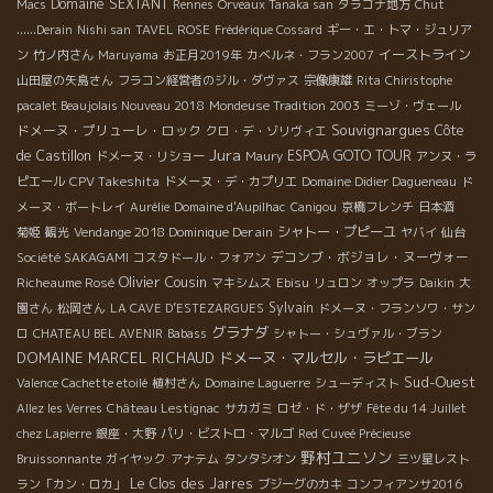
Domaine SEXTANT
Macs
Rennes
Orveaux Tanaka san
タラゴナ地方
Chut
......Derain
Nishi san
TAVEL ROSE
Frédérique Cossard
ギー・エ・トマ・ジュリア
イーストライン
ン
竹ノ内さん
Maruyama
お正月2019年
カベルネ・フラン2007
山田屋の矢島さん
フラコン経営者のジル・ダヴァス
宗像康雄
Rita
Chiristophe
pacalet Beaujolais Nouveau 2018
Mondeuse Tradition 2003
ミーゾ・ヴェール
Souvignargues
ドメーヌ・プリューレ・ロック
Côte
クロ・デ・ゾリヴィエ
Jura
de Castillon
ESPOA GOTO TOUR
ドメーヌ・リショー
Maury
アンヌ・ラ
CPV Takeshita
ピエール
ドメーヌ・デ・カプリエ
Domaine Didier Dagueneau
ド
メーヌ・ボートレイ
Aurélie
Domaine d'Aupilhac
Canigou
京橋フレンチ
日本酒
Vendange 2018 Dominique Derain
シャトー・プピーユ
菊姫
観光
ヤバイ
仙台
デコンブ・ボジョレ・ヌーヴォー
Société SAKAGAMI
コスタドール・フォアン
Olivier Cousin
Richeaume Rosé
マキシムス
Ebisu
リュロン
オップラ
Daikin
大
Sylvain
園さん
松岡さん
LA CAVE D’ESTEZARGUES
ドメーヌ・フランソワ・サン
グラナダ
ロ
CHATEAU BEL AVENIR
Babass
シャトー・シュヴァル・ブラン
DOMAINE MARCEL RICHAUD
ドメーヌ・マルセル・ラピエール
Sud-Ouest
Valence Cachette etoilé
植村さん
Domaine Laguerre
シューディスト
Allez les Verres
Château Lestignac
サカガミ
ロゼ・ド・ザザ
Fête du 14 Juillet
chez Lapierre
銀座・大野
パリ・ビストロ・マルゴ
Red
Cuveé Précieuse
野村ユニソン
Bruissonnante
ガイヤック
アナテム
タンタシオン
三ツ星レスト
Le Clos des Jarres
ラン「カン・ロカ」
ブジーグのカキ
コンフィアンサ2016