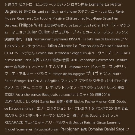
Domaine La Petite
と造り手
ビストロ・ビュヴァール
カバノン
ロマン店長
Baigneuse
René
BMO Kiritani san
Guinza 4 chome
ステファニー・ルッセル
Mosse
Repaire et Cartouche
Mazière
Châteauneuf-du-Pape
Sebastien
Philippe Wies
ドメーヌ・マクシ
Dervieux
上田あゆみさん
Le Layon
Juste Ciel
ム・マニョン
Julien Guillot
オザミグループ
47 リカーズ
ラ・デジレ
フランス
restaurant japonais BISSOH
決勝戦
寿司・刺身
Satake san de Barcelone
アン
Julien Altaber
Le Temps des Cerises
トワンヌ・アレナ
サンソー
Chatelet
CHAT
へニングさん
Uchida san
Jeroboam
Sengan-en
キューヴェ・デ・フー
Paris
bistro Roba Seria
世界ソムリエ協会の会長
2018 Vendange Descombes
Uemura
ＴＡＶＥＬ
ドメーヌ・フレデリッ
cherf
自然派ワインショップ
Minami chan
プロヴァンス
ク・エ・アルノー・ゲシクト
Melon de Bourgogne
Nuits
女子会
Saint Georges 1er Cru Aux Argillas
フィリップ
ブラジル
バルセロナの佐
ユキさん
ニコラ・レオ
ソントル
竹さん
エノ・コネクションのキショウ
東京・
文京区
Autriche
pensee
Beaujolais au couchant
ロット66
収穫2016
DOMINIQUE DERAIN
Sandrine
Décès
武道・剣道
Bistro Peche Mignon
OSE
de Katsuyama san
エノ・コネクション
レ・プレミス１６
ポンポワ2015年
丸山
宏人さん
ジャンポール・ドーマン
ビストロ「俊」
Amis Buvons
Bistro LA
REGARADE
キュイエット
パリ・ベルヴィル
Jus de Raisins
Ginza
Laurent
Perpignan
Domaine Daniel Sage
Miquel
Sommelier Matsumoto san
有馬
フ