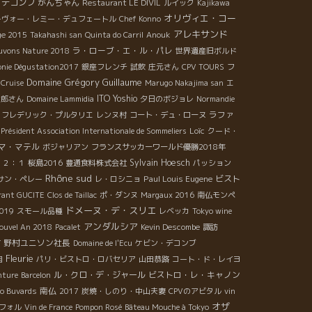
・デコンブ
がんちゃん
Restaurant LE DIVIL
ルイック
Kajikawa
オリヴィエ・コー
ヌーヴォー・レミー・デュフェートル
Chef Konno
アレキサンド
ge 2015
Takahashi san
Quinta do Carril
Anouk
ラ・ローブ・エ・ル・パレ
uvons Nature 2018
世界遺産旧ボルド
onie Dégustation2017
銀座フレンチ
試飲
庄元さん
CPV TOURS
フ
Domaine Grégory Guillaume
Cruise
Marugo Nakajima san
エ
ITO Yoshio
太郎さん
Domaine Lammidia
夕日のボジョレ
Normandie
ラファ
フレデリック・プルタリエ
レンヌ村
コート・デュ・ローヌ
Loïc
Président Association Internationale de Sommeliers
クード・
マ・マテル
ボジャリアン
フランスサッカーワールド優勝2018年
Sylvain Hoesch
：２：１
桜島2016
豊通食料株式会社
パッション
Rhône sud
Paul Louis Eugene
ビスト
サン・ペレー
レ・ロシニョ
urant GUCITE
Clos de Taillac
ポ・ダンヌ
Margaux 2016
南仏モンペ
ドメーヌ・デ・スリエ
2019
スモール品種
レベッカ
Tokyo wine
アンダルシア
ouvel An 2018
Pacalet
Kevin Descombe
諏訪
村
野村ユニソン社長
Domaine de l'Ecu
ケビン・デコンブ
Fleurie
肉
パリ・ビストロ・ロバセリア
山田恭路
コート・ド・レイヨ
ル・クロ・デ・ジャール
ビストロ・レ・キャノン
nture
Barcelon
南仏
ro Buvards
2017
炭焼・しのり・中山夫妻
CPVのアビタル
vin
オザ
フォル
Vin de France
Pompon Rosé
Bâteau Mouche à Tokyo