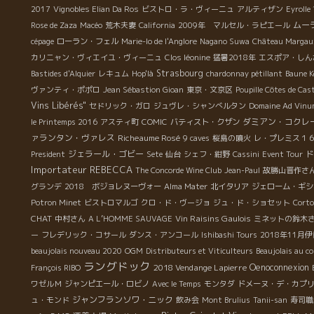
2017
Vignobles Elian Da Ros
ビストロ・ラ・ヴィーニュ
アルティザン
Eyrolle
ムー
Rose de Zaza
Macéo
荒木夫妻
California
2009年 マルセル・ラピエール
cépage
ローラン・フェル
Marie-lo de l'Anglore
Nagano Suwa
Château Margau
カリニャン・ヴィエイユ・ヴィーニュ
Clos léonine
猛暑2018年
エスポア・しん
Strasbourg
Bastides d'Alquier
レキュム
Hop'là
chardonnay pétillant
Baune K
ヴァンティ・ポポロ
Jean Sébastion Gioan
東京・文京区
Poupille Côtes de Cast
Vins Libérés"
セドリック・ガロ
ジュヴレ・シャンべルタン
Domaine Ad Vinu
ダミアン・コクレ
le Printemps 2016
アスティ町
COMIC
バティスト・クザン
ァランタン・ヴァレス
Richeaume Rosé
9 caves
桜島の噴火
レ・プレミス１
ジェラール・ゴビー
ド
President
Sete
仙台
シェフ・紺野
Cassini
Event Tour
Importateur REBECCA
The Concorde Wine Club
Jean-Paul
故勝山晋作さ
グランデ
2018 ボジョレヌーヴォー
Alma Mater
北イタリア
ジェローム・ギシ
Potron Minet
ビストロマルゴ
クロ・ド・ヴージョ
ジュ・ド・ショセット
Corto
CHAT
Vin Raisins Gaulois
中村さん
A L’HOMME SAUVAGE
ミネットの鈴木
ー
フレデリック・コサール
ダンス・アンコール
Ishibashi Tours
2018年11
beaujolais nouveau 2020
OGM
Distributeurs et Viticulteurs
Beaujolais au c
ラングドック
2018 Vendange Lapierre
Oenoconnexion
François RIBO
ワゼルＭ
ジャンピエール・ロビノ
Avec le Temps
モンタダ
ドメーヌ・デ・カプ
ジャンフランソワ・ニック
ュ・モンド
飲み会
Mont Brulius
Tanii-san
寿司職