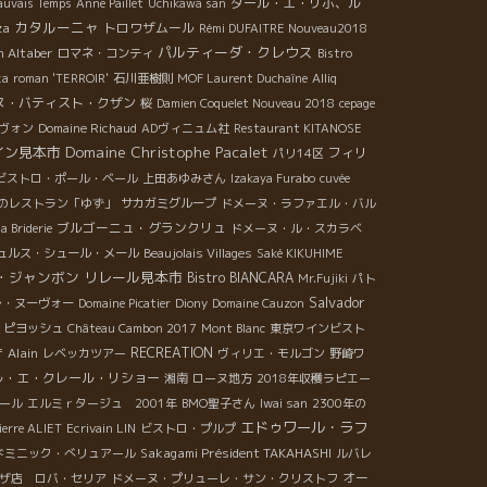
ダール・エ・リボ、ル
uvais Temps
Anne Paillet
Uchikawa san
カタルーニャ
za
トロワザムール
Rémi DUFAITRE Nouveau2018
パルティーダ・クレウス
n Altaber
ロマネ・コンティ
Bistro
ka
roman 'TERROIR'
石川亜樹則
MOF Laurent Duchaîne
Alliq
ヌ・バティスト・クザン
桜
Damien Coquelet Nouveau 2018
cepage
ヴォン
Domaine Richaud
ADヴィニュム社
Restaurant KITANOSE
Domaine Christophe Pacalet
イン見本市
フィリ
パリ14区
ビストロ・ポール・ベール
上田あゆみさん
Izakaya Furabo
cuvée
のレストラン「ゆず」
サカガミグループ
ドメーヌ・ラファエル・バル
ブルゴーニュ・グランクリュ
la Briderie
ドメーヌ・ル・スカラベ
ュルス・シュール・メール
Beaujolais Villages
Saké KIKUHIME
・ジャンボン
リレール見本市
Bistro BIANCARA
Mr.Fujiki
パト
Salvador
レ・ヌーヴォー
Domaine Picatier
Diony
Domaine Cauzon
・ピヨッシュ
Château Cambon 2017
Mont Blanc
東京ワインビスト
Alain
RECREATION
f
レベッカツアー
ヴィリエ・モルゴン
野崎ワ
ル・エ・クレール・リショー
湘南
ローヌ地方
2018年収穫ラピエー
ール
エルミｒタージュ 2001年
BMO聖子さん
Iwai san
2300年の
エドゥワール・ラフ
ierre ALIET
Ecrivain LIN
ビストロ・プルプ
Sakagami Président TAKAHASHI
ドミニック・べリュアール
ルバレ
オー
ザ店 ロバ・セリア
ドメーヌ・プリューレ・サン・クリストフ