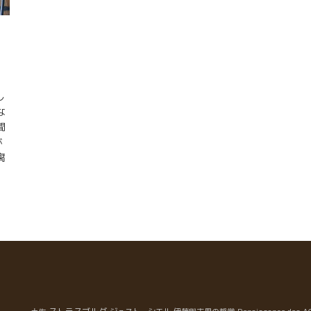
し
な
間
が
腐
て
、
時
れ
台
大
今日