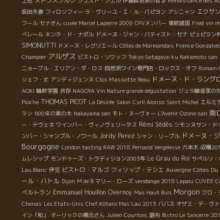
ストラスブルグ
土佐
ジュスト・シエル
伊藤與志男の哲学
Renaissance des A
エクサ
坂田夫妻
フィロソフィー
ラ・ヴリーユ・エ・ル・パピヨン
アシニャン
フール
セナさん
cuvée Marcel Lapierre 2009
CPVメンバー
東欧諸国
Fred
vin i
ベレール
キンタ・ド・ナポル
ドメーヌ・ジャン・バティスト・セナ
ピュピラン
SIMONUTTI
ドメーヌ・レグリエール
Côtes de Marmandais
France Gonzalve
アルザス
Champier
ビストロ・ソワッフ
Tokyo Setagaya-ku Nakamoto san
ニョーブル・エリアン・ダ・ロス
自然派ワイン専門店・ロックス・オフ
Romain 
ドメーヌ・ド・ラング
Clos Massotte
シェフ・丈
アンディジェンヌ
Beau
AOKI
輪飲学園
共存
NAGOYA Vin Nature grande dégustation
ジュラ醸造家の
THOMAS PICOT
Pioche
La Désirée
Salon
Cyril Alonso
Saint Michel
エルミ
南
ラン
600年の栗の木
Nakayama san
モト・ヌーヴォー
L'Avenir Ozono san
Rémi Sédès
ー・テヴェネ
ワインバー・ヴィノヴェリータス
シモンヌサン・ド
ドメーヌ・ジ
Jordy Perez
ンバー・シャンブル・ノワール
シャン・リーブル
Bourgogne
London tasting RAW 2018
Pernand Vergelesse
六本木
収穫2
Le Grau du Roi
ムレシップ
モンドゥーズ・トラディション2003年
サぺルリ・
ビストロ・マルゴ
フィリップ・テシエ
Côtes Du
Lau Blanc
伊豆
Auvergne
ール・バトル
Dijon
M de B
マリー・ローズ
vendange 2018 Lapalu
CUVEE C
Morgon
ベルトラン
Emmanuel Houillon Overnoy
Mas Haut Buis
クロ・
Chenas
Les Etats-Unis
Chef Kôtaro
Mas Lau 2013
ババス
オザミ・デ・ヴァ
イン「和」
オーリックの橋元さん
Julien Courtois
調布
Bistro Le Sancerre
20