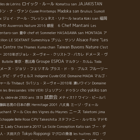
ロイック・ルール
JAJAKISTAN
îles de Lérins
Komatsu san
ラン・ナ・ヴァン
Madoka san
Cuvee Printemps
Brulius
Sumoll
Iwata Koki san
福岡
x
ジェイ・アール・フレッシュネス・リテール
Chef Mantani
かわ
Auxerrois Nature 2016
銀座 ６
Les
entaro-san
豊中
chef et Sommelier HASAGAWA san
MONTADA
ア
Sumeshiya
Alsace Foire "Les
illon
LE SEXTANT
プリム・サンソ
Taiwan Buvons Nature
Centre
m
the Thames
Kuma chan
C'est
ー
ドメーヌ・ヴ
2018年ボジョレ・ヌーヴォー・クリストフ・パカレ
Groupe ESPOA
６
Bulbille
東京・恵比寿
マルタン・カルム
Toda
メーヌ・ジョリ・フェリオル
フルーリー
プラス・ド・ラ・ブルス
ん
デビ・ディヴェルス
Indigene
Cuvée OSE
Domaine MADA
マルゴ・
ャール
Thibaut
ラパリュ・ヌーヴォー2018年
濃いワイン
Domaine
cho yukiko san
n les Bressandes
VINI VERI
ジュリアン・ドゥラン
試飲会
ヨヨ
さん
cèdre de 2300 ans
メティス17
ワイン・ビールバ
月伊藤與志男の日本の旅
Hermitage 2001
八丈島
ミーゾ・ヴェール
ニース
ouchant
マール
Clos des Vignes du Maynes
Taketomi jima
CPV Takeshita
Echappée Belle Rose
ステファニー・ルッセル
マドモ
Lady Chassera 2017
リエ
La Sicile
Conception Kato san
ブー・デ
Tokyo Roppongi
人・大田大介
マグロの漁港
les huitres
ガロ・ヴ