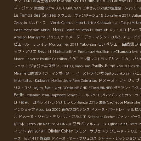
Bistro Coinstot Vino
酒美土場
ァン
ＢＭО
Moritaka san
Laurent FELL
Ma
ネ・ジャン
Tokyo Gin
東銀座 SOYA
LOU CARIGNAN
ユキさんの50歳の誕生会
Le Temps des Cerises
Julia
タヴェル・ヴァンタージュ15
Sorcellerie 2017
Célestin
ガルド・フー
Vin de Cannes
Importatrice Kadowaki san
Tokyo Mita
Medoc
ドメー
Hashimoto san
Abriou
Domaine Benoit Courault
メリ・メロ
ドメーヌ・デュ・マタン・カルム
Aramon
Maruyama
ジュリエナ
アミ・ビュ
モンペリエ・自然派ワ
ピエール・ラフォレ
Montcalmès 2011
Yuko-san
ップ・アリエ
Breze 11
Madmoiselle M
Emmanuel Houillon
Le Chameau Ivre
Marcel Lapierre
Poulille Castillon
パヴロ
三ツ星レストラン「カン・ロカ」
パリ
Pouilly-Fumé
ジャジャキスタン
トゥッチ
SOPEXA
Imao-san
76VIN
Clos de 
Mélanie
自然派ワイン・インポーター・イーストライン社
Saito Junko san
バニ
ドメーヌ・フィリップ
Importateur Kadowaki Noriko
Jean-Piere Cointreau
リス・ユグ
Isojiro
九州・大分
DOMAINE CHRISTIAN BINNER
ダミアン・コク
Batlle
Domaine Jean-Baptiste Senat
エールドゥロ
フレンチレストラン・ラ
日本レストランびそう
ロ「葡呑」
Confianza 2016
宮崎
Cachette Masa che
マルセ
インショップ
Abouriou 2002
南仏プロヴァンス
ドメーヌ・ボートレイ
ドメーヌ・ジャン・ミシェル・アルキエ
ル
Stéphane Rocher
ヴァン・ピック
マラガ
杉の木
Bistro Vin Nature SHONZUI
マルティーヌ
Eglise Saint Pierre
P
ィット
Olivier Cohen
ラモン・サヴェドラ
新年2019年
クロード・アリエ
ーズ lot 1417
銘酒祭
ドメーヌ・オー・ブリュガス
シャトー・シャンション
ピ