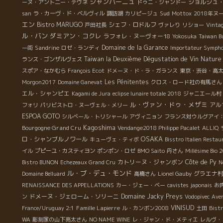
シャンパーニュ
ジョルジュ
ーヌ・アント二ー・テヴネ
ドゥニ・ジャンドー
Sud
san
ラ・カーヴ・ド・ベルヴィル
諏訪湖
カリピージュ
Mottox
2018年
エン
Bistro MARUGO
シェフ・ロドルフ
戸田社長
ヴァレり
リショー
Vinta
ル・バン
ダミアン・コクレ
ラフォレ・ヌーヴォー18
Yokosuka
Taiwan B
Sandrine
Domaine de la Garance
ー街
ロゼ・ランディ
Importateur Symph
Taiwan la Deuxième Dégustation de Vin Nature
ランス・ゴンザルヴェス
スポア・なかむら
François Ecot
ドメーヌ・ド・ラ・ガランス
東京・渋谷・高
Les Pénitentes
Morgon2017
Domaine Ganevat
クロス・ロード社の有馬さん
エル・シャンピエ
Kagami de Jura
eclipse lunaire totale 2018
ジャニエール村
ル・ヴァン・ドゥ・メザミ
アル
フォリ
パリビストロ・ヌーヴェル・メリー
ESPOA GOTO
シルベール・トリシャール
アヴィニョン
フランス対ウルグアイ
Kagoshima
Bourgogne Grand Cru
Vendange2018 Philippe Pacalet
ALLIQ
OSAKA
ロ・シャンブルノワール
キューヴェ・ティボ
Bisstro Italien Resta
イル
プピーユ・カスティヨン
ポンポン・ロゼ
BMO Saito
丹さん
Millésime Bio 
カトリーヌ・ジャンボン
Côte de Py
Bistro BUNON
Echezeaux Grand Cru
N
ル・ブ・デュ・モンド
グラエナ
Domaine Belluard
高橋さん
Lionel Gauby
RENAISSANCE DES APPELLATIONS
カー・ジェー・ベー
cavistes japonais
お
ドメーヌ・ジェローム・ソリーニ
Domaine Jacky Preys
ン
Vodopivec
Ave
Famille Lapierre
VINISUD
France/Uruguay 2:1
ル・カンボン2008
土田
Bist
WA
彫刻家の山下亮太さん
NO NAME WINE
レ・ジャン・ド・メティエ
レルヴ・