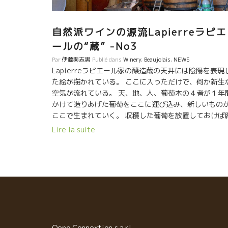
自然派ワインの源流Lapierreラピエ
ールの“蔵” -No3
Par
伊藤與志男
Publié dans
Winery
,
Beaujolais
,
NEWS
Lapierreラピエール家の醸造蔵の天井には陰陽を表現
た絵が描かれている。 ここに入っただけで、何か新生
空気が流れている。 天、地、人、葡萄木の４者が１年
かけて造りあげた葡萄をここに運び込み、新しいもの
ここで生まれていく。 収穫した葡萄を放置しておけば
っていくだけ。 モルゴンの畑で育った自生酵母が働い
Lire la suite
ワインという別モノを創り上げてしまう。 天、地、人
葡萄木のエネルギー、メッセージが詰まった液体だ。 
を超えて１０年も、時には何十年も私達を喜ばしてく
る。 場も超えて、モルゴンから東京、ニューヨーク、
湾、ブラジル、世界中に運ぶことができる。 酵母は偉
な微生物だ。 そんなVin Natureヴァン・ナチュルが
のように世に広まった源泉がここにある。
Oeno Connextion s.a.r.l.