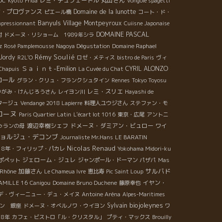
レミ・デュフェートル
丸山さん
OC
Kyoto
Frida
Vongole spagetti
ン・プロヴァンス
Domaine de la lunotte
ピエール橋
コート・ド・
Banyuls
Village Montpeyroux
mpressionnant
Cuiisne Japonaise
DOMAINE PASCAL
村
ドメーヌ・リショーム 1989年シラ
z
Rosé Pamplemousse
Nagoya Dégustation
Domaine Raphael
Rémy Soulié
Jordy
R2L'O
ロゼ・メティス
bistro de Paris
ヴィ
Ｓａｉｎｔ-Emilion
CYRIL ALONZO
Chapuis
La Cuvée du Chat
ロール
グラン・クリュ・フランクシュタイン
Rennes
Tokyo Toyosu
レミ・スリエ
かがみ・けんじろうさん
レイヨン川
Hayashi de
タージュ
Vendange 2018 Lapierre
料理人ユウジさん
ステファン・モ
ローヌ
Paris Quartier Latin
L'écart lot 1016
東京・広尾
アントニ
渡辺幸樹シェフ
ドメーヌ・ダミアン・ビュロー
ゥランの母
ワイ
ョルジュ・デコンブ
Journaliste Mr.Hans
LE BARATIN
Nicolas Renaud
018年・フィリップ・パカレ
Yokohama Midori-ku
ジェローム・ジュレ
ポペット
ジャンポール・ドーマン
パザパ
Mas
サルバド
 Rhône
加藤さん
Le Chameua Ivre
恵比寿
Pic Saint Loup
イヤン・
AMILLE 16
Canigou
Domaine Bruno Duchene
藤原幸也
デ・ヴィーニュー・デュ・メイヌ
Antoine Aréna
Alpes-Maritimes
biojoleynes
Sylvain
ン 銀座
ドメーヌ・オベルノワ・ウイヨン
ワ
18年
カフェ・ビストロ「ル・クリスタル」
プティ・マックス
Brouilly