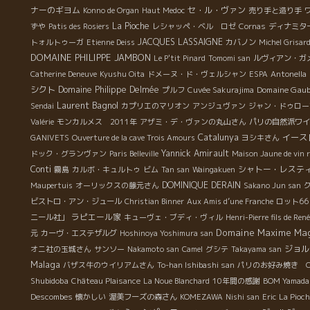
ナーのギヨム
セ・ル・ヴァン
Konno de Organ
Haut Medoc
売り手と造り手
La Pioche
ずや
Patis des Rosiers
レシャッペ・ベル ロゼ
Cornas
ディナミタ
JACQUES LASSAIGNE
トォルトゥーガ
Etienne Deiss
カバノン
Michel Grisar
DOMAINE PHILIPPE JAMBON
Le P'tit Pinard
Tomomi san
ルヴィアン・ガ
Catherine Deneuve
Kyushu Oita
ドメーヌ・ド・ヴェルシャン
ESPA
Antonella
シクト
Domaine Philippe Delmée
Domaine Gau
プルフ
Cuvée Sakurajima
Laurent Bagnol
Sendai
カプリエのマリオン
アンジュヴァン
ジャン・ドゥロー
Valérie
モンカルメス 2011年
アザミ・デ・ヴァンの丸山さん
パリの自然派ワイ
Catalunya
イース
GANIVETS
Ouverture de la cave Trois Amours
ヨシキさん
Yannick Amirault
ドック・グランヴァン
Paris Belleville
Maison Jaune de vin 
Conti
シャトー・レステ
霧島
カルボ・キュルトゥ
ビム
Tan san
Waingakuen
DOMINIQUE DERAIN
Maupertuis
オーリックスの藤元さん
Sakano Jun san
ビストロ・アン・ジュール
Christian Binner
Aux Amis d’une Franche
ロット66
ラピエール家
ニール社」
キューヴェ・ブディ・ヴィル
Henri-Pierre fils de Ren
Domaine Maxime Ma
元
カーヴ・エステザルグ
Hoshinoya Yoshimura san
ジョル
オニ社の玉城さん
サンソー
Nakamoto san
Camel
グシテ
Takayama san
Malaga
バザス牛のウイリアムさん
To-han Ishibashi san
パリのお好み焼き O
Shubidoba
Château Plaisance
La Noue Blanchard
10年間の感謝
BOM Yamada
Descombes
懐かしい
渥美フーズの森さん
KOMEZAWA
Nishi san
Eric
La Pioc