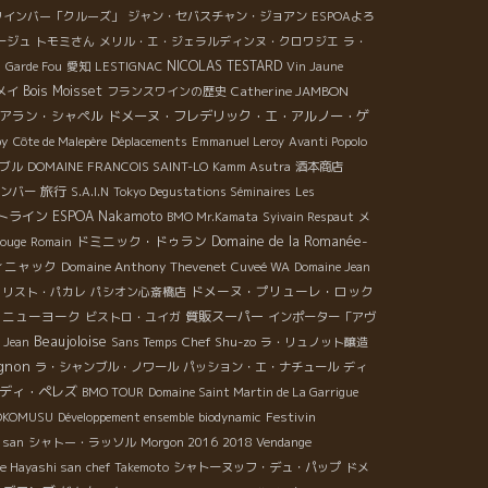
ワインバー「クルーズ」
ジャン・セバスチャン・ジョアン
ESPOAよろ
ージュ
トモミさん
メリル・エ・ジェラルディンヌ・クロワジエ
ラ・
NICOLAS TESTARD
d
Garde Fou
愛知
LESTIGNAC
Vin Jaune
Bois Moisset
Catherine JAMBON
メイ
フランスワインの歴史
アラン・シャペル
ドメーヌ・フレデリック・エ・アルノー・ゲ
by
Côte de Malepère
Déplacements
Emmanuel Leroy
Avanti Popolo
ブル
DOMAINE FRANCOIS SAINT-LO
Kamm Asutra
酒本商店
旅行
ンバー
S.A.I.N
Tokyo Degustations Séminaires
Les
トライン
ESPOA Nakamoto
BMO Mr.Kamata
Syivain Respaut
メ
ドミニック・ドゥラン
Domaine de la Romanée-
rouge
Romain
ィニャック
Domaine Anthony Thevenet
Cuveé WA
Domaine Jean
ドメーヌ・プリューレ・ロック
クリスト・パカレ
パシオン心斎橋店
ニューヨーク
質販スーパー
ビストロ・ユイガ
インポーター「アヴ
Beaujoloise
Chef Shu-zo
é Jean
Sans Temps
ラ・リュノット醸造
gnon
ラ・シャンブル・ノワール
パッション・エ・ナチュール
ディ
ディ・ペレズ
BMO TOUR
Domaine Saint Martin de La Garrigue
Festivin
KOMUSU
Développement ensemble
biodynamic
 san
シャトー・ラッソル
Morgon 2016
2018 Vendange
he Hayashi san
chef Takemoto
シャトーヌッフ・デュ・パップ
ドメ