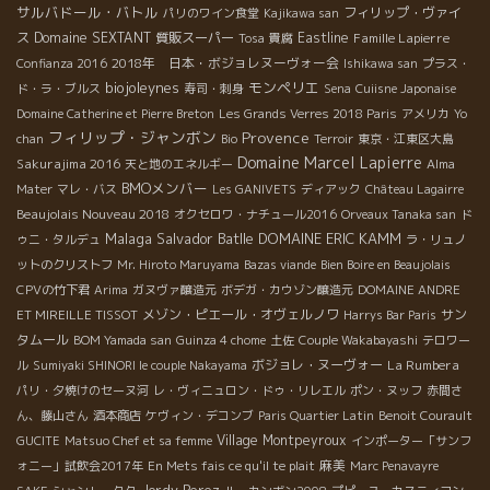
サルバドール・バトル
フィリップ・ヴァイ
パリのワイン食堂
Kajikawa san
ス
Domaine SEXTANT
質販スーパー
Eastline
Famille Lapierre
Tosa
貴腐
2018年 日本・ボジョレヌーヴォー会
Confianza 2016
Ishikawa san
プラス・
biojoleynes
モンペリエ
ド・ラ・ブルス
寿司・刺身
Sena
Cuiisne Japonaise
Domaine Catherine et Pierre Breton
Les Grands Verres 2018 Paris
アメリカ
Yo
フィリップ・ジャンボン
Provence
chan
Bio
Terroir
東京・江東区大島
Domaine Marcel Lapierre
Sakurajima 2016
天と地のエネルギー
Alma
BMOメンバー
Mater
マレ・バス
Les GANIVETS
ディアック
Château Lagairre
Beaujolais Nouveau 2018
オクセロワ・ナチュール2016
Orveaux Tanaka san
ド
Malaga
Salvador Batlle
DOMAINE ERIC KAMM
ゥニ・タルデュ
ラ・リュノ
ットのクリストフ
Mr. Hiroto Maruyama
Bazas viande
Bien Boire en Beaujolais
CPVの竹下君
Arima
ガヌヴァ醸造元
ボデガ・カウゾン醸造元
DOMAINE ANDRE
メゾン・ピエール・オヴェルノワ
サン
ET MIREILLE TISSOT
Harrys Bar Paris
タムール
BOM Yamada san
Guinza 4 chome
土佐
Couple Wakabayashi
テロワー
ボジョレ・ヌーヴォー
La Rumbera
ル
Sumiyaki SHINORI le couple Nakayama
パリ・夕焼けのセーヌ河
レ・ヴィニュロン・ドゥ・リレエル
ポン・ヌッフ
赤間さ
ん、藤山さん
酒本商店
ケヴィン・デコンブ
Paris Quartier Latin
Benoit Courault
Village Montpeyroux
GUCITE
Matsuo Chef et sa femme
インポーター「サンフ
麻美
ォニー」試飲会2017年
En Mets fais ce qu'il te plait
Marc Penavayre