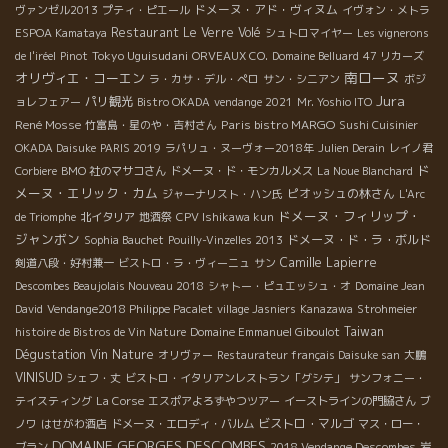
ドメーヌ・アド・ヴィヌム
ヴァンゼル2013
プティ・ピエール
イヴォン・メトラ
Restaurant Le Verre Volé
ESPOA Kamataya
シュトロマイヤー
Les vignerons
Tokyo Uguisudani
de l'iréel
Pinot
ORVEAUX CO.
Domaine Belluard
47 リカーズ
南ローヌ
オリヴィエ・コーエン
ラ・カサ・デル・ぺロ
サン・シニアン
ボジ
Jura
パリ観光
ョレフェアー
Bistro OKADA
vendange 2021
Mr. Yoshio ITO
René Mosse
Paris bistro MARGO
竹富島・星のや・吉村さん
Sushi Cuisinier
OKADA Daisuke
PARIS 2019
ラパリュ・ヌーヴォー2018年
Julien Derain
レイノ君
ド
Corbiere
BMO 社のマサコさん
ドメーヌ・ド・モンカルメス
La Noue Blanchard
メーヌ・エリック・カム
ピオッシュの林さん
ジャーナリスト・ハン氏
L'Arc
ドメーヌ・フィリップ・
de Triomphe
北イタリア
地酒祭
CPV Ishikawa kun
ジャンボン
ドメーヌ・ド・ラ・ボルド
Sophia Bauchet
Pouilly-Vinzelles 2013
Camille Lapierre
剣道八段・好村兼一
ビストロ・ラ・ヴィーニュ
サン
Descombes Beaujolais Nouveau 2018
シャトー・ピュエッシュ・オ
Domaine Jean
David
Vendange2018 Philippe Pacalet
village Jasniers
Kanazawa
Strohmeier
Taiwan
histoire de Bistros de Vin Nature
Domaine Emmanuel Giboulot
Dégustation Vin Nature
オリヴァー
Restaurateur français Daisuke san
大鵬
VINISUD
シェフ・丈
ビストロ・イタリアンレストラン「グシテ」
サンフォニー・
テイスティング
La Corse
エスポアよろずやつツアー
イーストラインの門脇さん
ブ
ビストロ・マルゴ
ノワ
はせがわ酒店
ドメーヌ・エロディ・バルム
マス・ロー・
DOMAINE GEORGES DESCOMBES
ブラン
2018 Vendange Descombes
岩