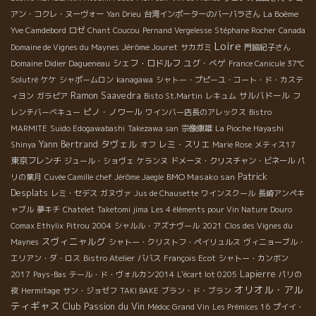
アン・コクレ・ヌーヴォー
Yan Drieu
台湾インポーターのバーバラさん
La Boème
Yve Camdebord
ロゼ
Chant Coucou
Pernand Vergelesse
Stéphane Rocher
Canada
Loire
Jérôme Jouret
Domaine de Vignes du Maynes
サカガミ
門脇紀子さん
シェフ・ロドルフ
ユグ・べゲ
Domaine Didier Dagueneau
France Canicule 37℃
Solutré
ケケ
シャポームロン
kanagawa
シャトー・プピーユ・コート・ド・カステ
Ramon Saavedra
サルバドール
ィヨン
ガラピア
Bisto St.Martin
レキュム
フ
ピノ・ノワール
レンチバーベキュー
ワインバー店長のアレックス
Bistro
MARMITE
Suido Edogawabashi
Takezawa san
宗像康雄
La Pioche Hayashi
タヴェル
Yann Bertrand
レミ・スリエ
Shinya
オフ
Marie Rose
メティス17
東京フレンチ
ジュール・ショヴェ
ケランヌ
ドメーヌ・クリスチャン・ビネール
パ
Patrick
BMO Masako san
リの葉月
Cuvée Camille
chef Jérôme Jaegle
Desplats
レミ・セデス
ガヌヴァ
Jus de Chausette
ワインスクール
長崎アンペキ
ャブル
夢キチ
Chatelet
Taketomi jima
Les 4 éléments pour Vin Nature
Douro
Comax Ethylix
Pitrou 2004
シャルル・アズナヴール
2021
Clos des Vignes du
スヴィニャルグ
Maynes
シャトー・クリストフ・ペイリュルス
ヴィニョーブル・
エリアン・ダ・ロス
Bistro Atelier
ババス
François Ecot
シャトー・カンボン
Lapierre
2017
Pays-Bas
テール・ド・ヴォルカン2014
L'écart lot 0205
パリの
オリオル・アル
夜
Hermitage
サン・ジョゼフ
TAKI BAKE
ブラン・ド・ブラン
ティギャス
Club Passion du Vin
Médoc Grand Vin
Les Prémices 16
プイイ・