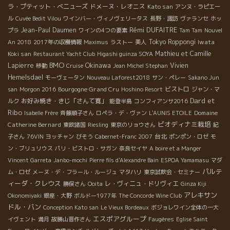
ラ・プティット・べニューズ
ドメーヌ・レオニス
Kato san
アンヌ・ラピエー
ル
Cuvée Bedit Vilou
ワインバー・ヴィノヴェリータス
長野・諏訪
ヴァランセ
ホッ
Rémi DUFAITRE
Jean-Paul Daumen
プラ
ワインの4つの要素
Tam Tam
Nouvel
Tokyo Roppongi
Iwata
An 2018
2017年の収穫情報
Maximus
ラストー
美人
Koki san
Mathieu et Camille
Restaurant Yacht Club
Higashi guinza SOYA
BMO
Okinawa
Lapierre
Vivien
移動
Cruise
Jean Michel Stephan
Hemelsdael
モーヴェータン
Nouveau Laforest2018
サン・ペレー
Sakano Jun
Bourgogne Grand Cru
ビストロ
san
Morgon 2016
Hoshino Resort
ジャン・マ
Dard et
お好み焼き・きじ「さんて寛」
ルク
能登半島
コンフィアンサ2016
Ribo
Domaine
Isabelle Frère
斉藤順子さん
ロペラ・デ・ヴァン
L'AUNIS ETOILE
ビオディナミ栽培
Catherine Bernard
東欧諸国
Riesling
東京のリョウさん
紀
台北
子さん
76VIN
ヨッチャン
びそう
Cabernet-Franc 2007
ポンポン・ロゼ
モ
ン・ブリュリウス
パリ・ビストロ・サガン
奈良セイヤ
A boire et a Manger
Vincent Garreta
Janbo-mochi
Pierre fils d'Alexandre Bain
ESPOA Yamamasu
マダ
パルテ
ム・ロゼ
メーヌ・デ・フラール・ルージュ
マタハリ
東京試飲会・セミナー
ィーダ・クレウス
レ・ヴィニュ・ドリヴィエ
勝俣さん
Ooita
Ginza Kiji
アレキサン
Okonomiyaki
銀座・大野
ボルドー1977年
The Concorde Wine Club
ドル・バン
Conception Kato san
Le Vieux Bordeaux
ボジョレワイン全体の一大
エスポアグループ
イヴェント
満月
故勝山晋作さん
Faugères
Eglise Saint