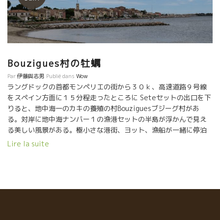
Bouzigues村の牡蠣
Par
伊藤與志男
Publié dans
Wow
ラングドックの首都モンペリエの街から３０ｋ、高速道路９号線
をスペイン方面に１５分程走ったところに Seteセットの出口を下
りると、地中海一のカキの養殖の村Bouziguesブジーグ村があ
る。対岸に地中海ナンバー１の漁港セットの半島が浮かんで見え
る美しい風景がある。極小さな港街、ヨット、漁船が一緒に停泊
している。 地中海に面したこじんまりした村で牡蠣を食べさせて
Lire la suite
くれるれレストランが並んでいる。 私はラングドックに来るとよ
く立ち寄る心地よい場所だ。 醸造元に訪問する前に立ち寄って、
養殖屋から直接に牡蠣を買って蔵に持ち込むことが多い。 今月は
何回もここに来て牡蠣を買いこんで醸造元を訪問した。私がよく
行く牡蠣屋さんがある。もう何年も行っているので顔なじみにな
って、おまけに幾つも多く入れてくれる。気さくな伯父さんがや
っている。 大きさ別に4段階に分かれている販売している。NO1