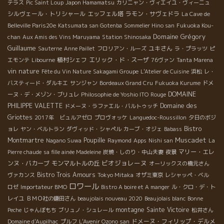
テラス
Pic Saint Loup
Japon Hamamatsu
カリニャン・ヴィエイユ・ヴィーニュ
シルヴェール・トリシャール
エッフェル塔
ラモン・サヴェドラ
La Cave de
Belleville Paris20e
Katsumata san Gotenba
Sommelier Hino san
Fukuoka Kou-
Domaine Grégory
chan
Aux Amis des Vins Maruyama
Station Shinosaka
Guillaume
ユキさん
Sauterne
Anne Paillet
フロリアン・ルーズ
ラ・プラッツ
ピ
植村シェフ
エリック・ド・スーザ
エモンテ
Libourne
76ヴァン
Tanta Marena
vin nature
Fête du Vin Nature
Sakagami Groupe
L'Atelier de Cuisine
浜松
レ・
バスティード・ダルキエ
サンジャン
Bordeaux Grand Cru
Fukuoka Kurume
ドメ
DOMAINE
ーヌ・デ・メゾン・ブリュレ
Philosophie de Yoshio ITO
Rouge
PHILIPPE VALETTE
Domaine des
ドメーヌ・ラファエル・バルトゥッチ
Griottes
2017年 ビュルアゼロ
プロヴォッケ
Languedoc-Roussillon
夕日のボジ
Bistro
ョレ
ヤン・ベルトラン
ダヴィッド・シャペル
カーブ・オジェ
Babass
Muscadet
Montmartre
Poupille
Nagano Suwa
Raymond
Apps
Nishi san
La
マリー・エレ
Pierre chaude
sa fille ainée Madeleine
炭焼・しのり・中山夫妻
夜景
ビオジョレーヌ
ンヌ・バカーブ
モンマルトルの丘
オーリックスの橋元さん
Bistro Trois Amours
ヴァカンス
Tokyo Mitaka
オザミ東京
レシャッペ・ベル
ロワール
ロゼ
Importateur BMO
Bistro A boire et A manger
ル・クロ・デ・ト
レイユ
ＢＭＯ社の鎌田さん
beaujolais nouveau 2020
Beaujolais blanc
Bonne
montagne Sainte Victoire
Peche
じゃんぼもち
ブリュノ・シュレール
松井さん
ドメーヌ・フィリップ・デルメ
Domaine d'Aupilhac
プルフ
L'Avenir Ozono san