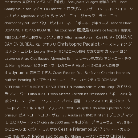
Maritimes
東京ワインビストロ「葡呑」
Beaujolais Villages
老舗かつ吉
Lionel
トロワザム−ル
Gauby
Shun san
マチュ
La Cadette
ザ・コンコルド・ワイン・ク
シャンパ－ニュ・ジャック・ラセ－ニュ
ラブ
ピノ
Aguyana
アンジュ
chardonnay pétillant
パリ・ビストロ・マルゴ
ポール・ボキューズ
Blanc de Blanc
鹿児島
DOMAINE THOMAS ROUANET
Au couchant
Quinta de Napoles
東京荒
DOMAINE
川区のエスポア山枡さん
ランブラ通り
Alliq Fujimoto san
Rosé PETAR
Christophe Pacalet
ダ
DAMIEN BUREAU
イーストライン
石川アキノリ
ミアン・コクレ
カスティヨン
Lurons
デート
サンピエール教会
サカガミ社
リレール見本市
Laurence Alias
Clos Baquey
Alexendre Bain
アントニー・テヴ
ネ
Hennig Hoesch
ビストロ・ラ・レガラード
Hirofumi SHOJI さんご夫妻
Biodynamie
岩田コキさん
Cuvée Passion
Paul
Bar à vins Chambre Noire
les
huitres
Henning
ラ・プティトゥ・キューヴェ・カイウティヌ
DOMAINE
vendange 2019
ク
STEPHANIE ET VINCENT DEBOUTBERTIN
Madmoiselle M
ラウン・バー
Lilian BOSCH
Yvon Metras
Corton les Bressandes
チボー
2018年
ボジョレ・ヌーヴォー・クリストフ・パカレ
猛暑・フランス2018年夏
ジャン・ク
ロード
マニュエル
アルプ・マリティム
2018 Beaujolais Nouveaux partis
Vin de
ビストロ・トロワ・ザムール
デコンブ
マシ
primeur
Asuka san
BMO Kiritani]
モ
エピスリー・フィン
cèdre de 2300 ans
マルゴグループ
キューヴェ マルセル・
エスポア・ しんかわ
C'est le Printemps 2017
ラピエール
シャトー・カッシ
Rhône sud
Château
Côtes Du Rhône
ーニ
関西
マルク
レーザン・ゴロワ