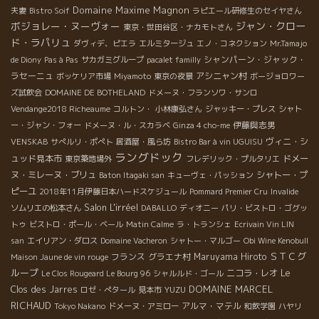
Domaine Maxime Magnon
夫妻
Bistro Soif
ラピエール研修生のセイヤさん
ボジョレー・ヌーヴォー
ジャン・クロー
東京・世田谷区・ナカモトさん
ド・ラパリュ
ダヴィデ、ピエラ
エルミタージュ
エノ・コネクション
Mr.Tamajo
シャンパーン・ジャック・
de Diony
Pas à Pas
サカガミグループ
pacalet familly
ラセーニュ
アシニャン村
ボッケリア市場
Miyamoto
東京の夜景
ボージョロワー
ズ試飲会
DOMAINE DE BOTHELAND
ドメーヌ・フランソワ・サンロ
Vendange2018 Richeaume
コルトン・
小林康弘さん
ジャッキー・プレス
シャト
伊藤與志男
ー・ジャン・フォー
ドメーヌ・ル・スカラベ
Ginza 4 cho-me
ヴィニ・シ
VENSKAB
サぺルリ・ポぺト
居酒屋・風ら坊
Bistro Bar à vin UGUISU
ラングドック
ュッド見本市
ドメー
東京築地場外
フレデリック・プルタリエ
ヌ・ミレーヌ・ブリュ
シャトー・プ
Baton Itagaki san
キューヴェ・パッション
ピーユ
2018年11月伊藤日本ハードスケジュール
Pommard Premier Cru
Invalide
Salon L'irréel
ソムリエの松本さん
DABALLO
ディオニー
パリ・ビストロ・ゴグッ
トゥ
ビストロ・ポール・ベール
Matin Calme
ラ・トランシェ
Ecrivain Vin LIN
san
エイリアン・ダロス
Domaine Vacheron
シャトー・マルゴー
Obi Wine Kenobull
ＳＴＣグ
フランス
グラエナ村
Maruyama Hiroto
Maison Jaune de vin rouge
ループ
ニコラ・レオ
Le
Le Clos Rougeard Le Bourg 96
シャルルド・ゴール
DOMAINE MARCEL
Clos des Jarres
YUZU
ロゼ・ぺタール
見本市
RICHAUD
アルマ・マテル
Tokyo Nakano
ドメーヌ・アミロー
和飲学園
ハヤリ