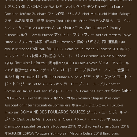
CYRIL ALONZO
La Loire
井さん
vin WA
レミーとオリヴィエ
モンギュー村
Domaine Jérôme Guichard
ワイン作家・リンさん
chef Mizukuchi
Midori Sakaya
東京・銀座
スモール品種
Tokyo Chofu
îles de Lérins
アラモン品種
シ・ヌ・パル
Alsace Foire "Les Vins Libérés"
リオン・カリニャン
La Bestia
Pouilly-
アクセル・プリュファー
Fuissé
レルヴ・フォル
Europe
Arts et Metiers
Tokyo
Sumeshiya
Hiroo
アブリウ
寺田本家の日本酒
長崎の大坪さん
石川亜樹則
Qui
Château Aiguilloux
évolue le Monde
Domaine La Roche Buissière
2018年クリ
サン・トーバン
ストッフ・パカレ収穫20周年記念
Le Nouvel An 2019
Lenoir
Domaine Laforest
1989
飯田橋メリメロ
La Cave Apicole
ダンス・アンコール
パリ
ガード・ローブ
コ
2016
藤原幸也
アルティザン
世界ピノ・ノワール会議
Edouard Laffitte
オザミ・デ・ヴァン
コート・
ルシカ島
Foulard Rouge
ド・トング
ラ・ローブ・エ・ル・パレ
Cueillette
アエラシオン
chef et
Saint Aubin
Sommelier HASAGAWA san
ビストロ・アン・ク
Domaine Geschickt
フローランス
Takahashi san
マルタン・カルム
Romain Chapuis
Président
Association Internationale de Sommeliers
キョーコ・デュシェーヌ
Fukuoka
DOMAINE DES FOULARDS ROUGES
ダール・エ・リボ、ルネ・
Imao-san
ジャン
C'est pas la Mer à boire
Chef Gwen
ドメーヌ・トマ・ルアネ
Yaoyu
Chiristophe pacalet Beaujolais Nouveau 2018
サラさん
Restaurant Soya
2018
年皆既月食
ESPOA Yorozuya Yukiko san
Madona Eglise
2018 Beaujolais