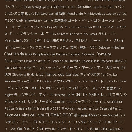
République
Domaine Mikael Bouges
la Cuisine Japonaise
Domaine Laurent Barth
オリヴィエ
Tokyo Setagaya-ku Nakamoto san
ヴァ
ンセンヌの森
Baune Kentaro-san
銘酒祭
Mondial du Vin biologique
Jeu de quilles
Macon
Ciel-Terre-Vigne-Homme
東京銀座
コート・ド・レイヨン
ルージュ・フイ
ユ・ド・ポール・ウジェンヌ1994年
Mr. Yasuhiro Shibuya
KGB
ロランス・アリア
ギー・ブランシャール
ニーム
ス
Sylvère Trichard Nouveau
ガルド・フー
コート・ド・ブルイ
Montcalmès 2011
（株）土佐山田の三谷さん、内川さん
イ
キューヴェ・ヴォアラ
チーズフォンデュ
東京・豊洲・AOKI
Selosse Millesime
Domaine
Chef Ishida
Rosé Pamplemousse
Damien Coquelet Nouveau
Richeaume
Domaine de la St-Jean de la Gineste
Salon B.B.B. Bojolais
藤木さん
ドメーヌ・ダール・エ・リボ
Paris Notre Dame
ヴィリエ・モルゴン
タラゴナ
Le Temps des Cerises
地方
Clos de la Briderie
アレイヤ地方
1er Cru La
Perrière
キューヴェ・ガレジャッド
ポルトガル
レ・ジュニック・ド・ジュル・ショ
ーヴェ
アメリカ・オレゴン
オビ・ワイン・ケノビュル
リースリング
思想
Paris
レ・ザフランシ
ラ・グランド・モット
LE MONT DE MARIE
night
Kirishima
Prieure Roch
サンドリーヌ
ステファン・ティソ
Kagami de Jura
sculpteur
Ryo-san
Ryota Yamashita
Millésime Bio 2018
restaurent La Casa del Perro
THOMAS PICOT
Salon des Vins de Loire
輸出業者ＢＭＯ
Cuvée Marcel
シノ
ン城
オレリアン・プチ
RECUE DES SENS
オーリック社
クローズ・エルミタージ
Axel Prüfer
ュ 2016年
Eyrolle
キンタ・ド・カリーユ
Paellia
Châteauneuf-