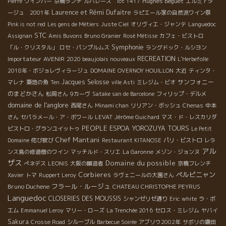
Hughes Beguet
Pierre
ワインバー
京橋ランチ
ルバレーズ lot 1417
エルミｒタ
Laurence et Rémi Dufaitre
ージュ 2001年
ラピエール家の自然派ワイン祭
Pink is not red
Les gens de Métiers
Juste Ciel
オリヴィエ・ジャンテ
Languedoc
STC
Assignan
Amis Buvons
Bruno Granier
Rosé Métisse
カフェ・ビストロ
Symphonie
「ル・クリスタル」
ロセ・パンプルムス
ラングドック・ルシヨン
Importateur AVENIR
RECREATION
2020 beaujolais nouveaux
L'Herbefolle
2018年・ボジョレヴィラージュ
DOMAINE OVERNOY HOUILLON
大近
ティンタ・
Jacques Selosse
サンフォニー
マレナ
築地の魚
Ten
ville Asti
ミレジム・ビオ
のまどかさん
松岡さん
9カーヴ
Satake san de Barcelone
フィリップ・デルメ
domaine de l'anglore
西尾さん
Minami chan
リリアン・ボッシュ
Chenas
中本
さん
セパラメール・ア・ボワール
LEVAT
Jérôme Guichard
マス・ド・レスカリダ
PEOPLE
ESPOA YOROZUYA TOURS
ビストロ・グランユイットゥ
Le Petit
Chef Mantani
Domaine
侘び寂び
Restaurant KITANOSE
パリ・ビストロ
レラ
アル
ンス島の修道僧のワイン
マッチルド・スリエ
La Garonne
メゾン・ジョンヌ
ザス
Domaine du possible
ぺネデス
LEONIS
大阪の醸造者
京橋フレンチ
Corbieres
ペルピニャン
Xavier
トマ
Ruppert Leroy
ラヴェニールの大園さん
フラール・ルージュ
Bruno Duchene
CHATEAU CHRISTOPHE PEYRUS
Languedoc
CLOSERIES DES MOUSSIS
シャンゼリゼ通り
Eric
white
ラ・ボ
エム
Emmanuel Leroy
マリー・ローズ
La Trenchée 2016
セロス・ミレジム
ヤバイ
Sakura
Crosse Road
シルーブル
Barbecue Soirée
アブリウ2002年
サボリの鎌田