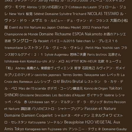
Jordy Perez
SAKE
シャント・クク
ル・カンボン2008
プピーユ・カスティヨン
ボワ・モワセ
ジェローム・ジュ
Abriou
リヨンの石田シェフ
Coteaux du Layon
ル・
レ
New York
Séléné Domaine Sylvère Trichard
NICOLAS TESTARD
桜見
ヴァン・ドゥ・メザミ
大阪の小松
ラ・ルビュー・デュ・ヴァン・ド・フランス
屋
Event du Vin Nature au Japon
Château Meylet 2002
France Foot
Domaine Richaume
ESPOA Nakamoto
Championne de Monde
お酒のアトリエ
ラングロール
吉祥
Pacalet
バイエール2016
Take chan
レ・プレミス１６
レストラン「ル・ヴェール・ヴォレ」
tramontane
Petit Max
Yoshiki san
フラ
ンス対ウルグアイ：２：１
Sylvie Augereau
若林ご夫妻
Paris bistros
北原さん
Ishikawa-ken Komatsu-shi
メリ・メロ
AU P'TIT BON-HEUR
北欧
キューヴェ
「和」
Abrieu
高橋さん
東銀座ヴィヴィエンヌ
哲学
石田克己
ルヴィアン・ガメイ
カプリエのマリオン
cavistes japonais
Terres Dorées
Takayama san
レベッカ
La
Bistro Brutal
Croix des Rameaux
ムレシップ・ロゼ
レストラン ラ・カサ・デ
Yakitori
ル・ぺロ
Mas de l'Escarida
ボデガ・コーゾン醸造元
Konno de Organ
SHINORI
Ghislaine Descombes
Les Bastides d'Alquier
ガイヤック
Valérie
レシャ
ッペ・ベル 赤
Uchikawa san
サン・マルタン・デ・ラ・ガリッグ
Bistro Passion
Passion et Nature
et Nature
諏訪湖
パリのビストロ・シャトーブリアン
Domaine Damien Coquelet
ミネルヴォワ
シャルドネ・ペティアン
ビスト
Beaujoloise
H2O VEGETAL
Aux
ロ・セレスタン
Katsuyama
ソーテルン
Amis Tokyo
Domaine Gauby
Kanagawa ken Fujisawa shi
アントニー・テヴェネ