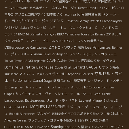
ィ・デ・ロジエル
ESPA
サンマルタン経営者のレイモンさん
パリの自然派ワインバ
ー
Cyril
Provoke
モペルチュイ・ネイルプラージュ
Restaurant LE DIVIL
ビストロ
ドメーヌ・
マルゴ
アノニム自然派ワイン見本市
A Chacun sa bulle
良質食品店
ド・ラ・ヴィエイユ・ジュリアンヌ
Reviens Gamay
Pet Nat
Okonomiyaki
PASEMIA
ネルハ
ワイン・ビールバー
キューヴェ・ウッシュ・クーザン
ドゥニー・
デシャン
BMO Mr.Kamata
François RIBO
Yamadaya Tours
La Remise 2018
ルネ・
ジャンの息子 アンリー・ピエール
VINEXPO
オーリックの橋元さん
Les Pénitentes
L'Effervescence
Campagnes
ビストロ・ソワッフ
藤原
Rennes
Alain
ル・プチ・ドメーヌ
Tavel Vintage 15
ジャン・ドミニック・カッシーニ
CAVE AUGE
Tokyo Toyosu AOKI
orgamic
フラコン経営者のジル・ダヴァス
Domaine La Petite Baigneuse
Gerard GAUBY
Cuvée Chat
リオン
6 Pieds
マルセル・ラピ
sur Terre
マクシマス
アメルシュヴィル畑
Stéphanie Roussel
エール
Domaine Daniel Sage
愛知
Tan san
萬屋天狗
レ・ジャン・ド・メティ
Anjou
STC Groupe Tour
エ
Sengan-en
Ｐａｓｃａｌ Ｃｏｌｅｔｔｅ
Les
Clapas
カンパニェス
キューヴェ・ソレイユ・テール・クール
Jean-Michel
Lasbouygues
Estézargues
リュ・ド・ラ・ペスト
Laurent Miquel
Bistro LE
ドメーヌ・デ・フラール・ルージ
JACQUES LASSAIGNE
CERCLE ROUGE
ュ
ブルイイ
Chablis
Bois de Vincennes
石川県小松市のエスポアもりたか
マール
Madoka san
Allez les Verres
フレデリック・コサール
PRIEURE SAINT
Souvignargues
CHRISTOPHE
Saito Junko san
久留米ワインスクール
ラミディ