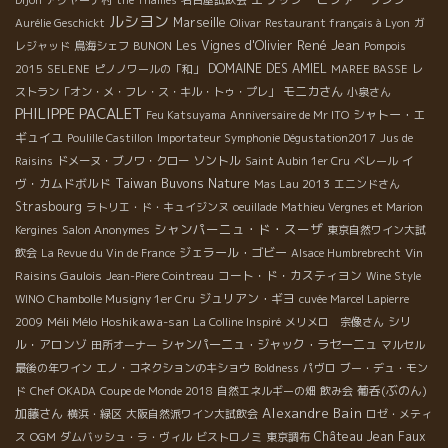
Dijon
アグヤーナ村
the Thames
名古屋試飲会
ルシヨン
Marseille
Aurélie Geschickt
Olivar
Restaurant français à Lyon
ガ
René Jean
Les Vignes d'Olivier
レジャッド
鳥海シェフ
BUNON
Pompois
DOMAINE DES AMIEL
2015
SELENE
ピノノワールの「和」
MAREE BASSE
レ
モニカさん
ストラン「オン・メ・フレ・ス・キル・トゥ・プレ」
小泉さん
PHILIPPE PACALET
シャトー・エ
Feu Katsuyama
Anniversaire de Mr ITO
ギュイユ
Poulille Castillon
Importateur Symphonie Dégustation2017
Jus de
ソントル
イ
Raisins
ドメーヌ・ブノワ・クロー
Saint Aubin 1er Cru
ベレール
Taiwan Buvons Nature
ヴ・カムドボルド
Mas Lau 2013
エニンドさん
Strasbourg
ラトリエ・ド・キュイジンヌ
oeuillade
Mathieu Vergnes et Marion
シャンパーニュ・ド・スーザ
Kergines
Salon Anonymes
東京自然ワイン大試
ジェラール・ゴビー
Vin
飲会
La Revue du Vin de France
Alsace Humbrebrecht
Raisins Gaulois
コート・ド・カスティヨン
Jean-Piere Cointreau
Wine Style
ジュリアン・ギヨ
WINO
Chambolle Musigny 1er Cru
cuvée Marcel Lapierre
Méli Mélo
Hoshikawa-san
シリ
2009
La Colline Inspiré
メリメロ 宗像さん
ル・アロンゾ
シャンパーニュ・ジャック・ラセーニュ
田所オーナー
マルセル
最後の年ワイン
エノ・コネクションのキショウ
Boldness
パヴロ
ブー・デュ・モン
葡呑(ぶのん)
ド
Chef OKADA
Coupe de Monde 2018
自然エネルギーの畑
飲み会
Alexandre Bain
加藤さん
横浜・緑区
大阪自然派ワイン大試飲会
ロゼ・メティ
Château Jean Faux
ス
OGM
ダムバッシュ・ラ・ヴィル
ビストロノミ
東京調布