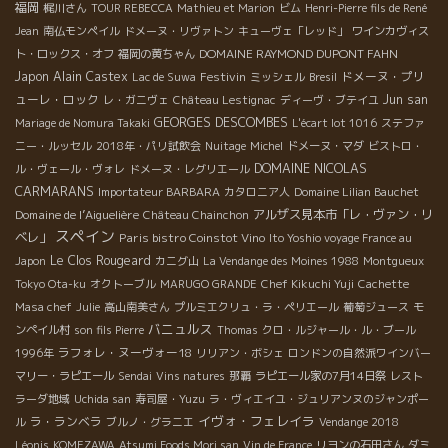
福岡
梶川さん
TOUR REBECCA
Mathieu et Marion
ビム
Henri-Pierre fils de René
Jean
南仏モンペイル
ドメーヌ・リヴァトン
キューヴェ「レッド」
ワインカヴィス
DOMAINE RAYMOND DUPONT FAHN
ト・ロックス・オフ
福岡の黄ちゃん
Japon
Alain Castex
Festivin
ドメーヌ・プリ
Lac de Suwa
ミッシェル
Bresil
ューレ・ロック
Jun san
レ・ガニヴェ
Château Lestignac
ディーヴ・ブテイユ
GEORGES DESCOMBES
Mariage de Nomura Takaki
L'écart lot 1016
ステファ
ニー・ルッセル
2018年・パリ試飲会
Nuitage
Michel
ドメーヌ・マダ
ビストロ・
DOMAINE NICOLAS
ル・ヴェール・ヴォレ
ドメーヌ・レグリエール
CARMARANS
Importateur BARBARA
カタロニア人
Domaine Lilian Bauchet
Domaine de l’Aiguelière
アルザス見本市「レ・ヴァン・リ
Château Chainchon
スペイン
ベレ」
Paris bistro Coinstot Vino
Ito Yoshio voyage France au
Le Clos Rougeard
Japon
カニグ山
La Vendange des Moines 1988
Montgueux
Tokyo Ota-ku
オクトーブル
MARUGO GRANDE
Chef Kikuchi Yuji
Cachette
Masa chef
Julie
高山南美さん
プルミエクリュ・ラ・ペリエール
葡萄ジュース
モ
バニュルス
ンペイル村
son fils Pierre
Thomas
クロ・ルジャール・ル・ブール
ラフォレ・ヌーヴォー18
1996年
リリアン・ボシェ
ロンドンの自然派ワインバー
マリー・ラピエール
Sendai
Vins natures
那覇
ラピエール家の7月14日祭
レスト
ラーダ地域
Uchida san
寿司屋・Yuzu
ラ・ヴィエイユ・ジュリアンヌのジャンポー
イヴォ・フェレイラ
ラ・ランベラ
ル
ブルノ・グラニエ
Vendange 2018
Léonis
KOMEZAWA
Atsumi Foods Mori san
Vin de France
リヨンの石田さん
ダミ