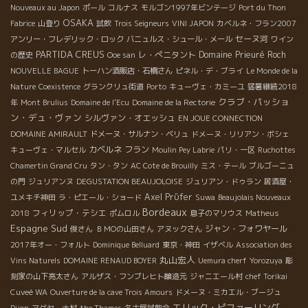
Nouveaux au Japon
ポール
コルナス
モルゴン1997年ビンテージ
Port du Thon
OSAKA
Fabrice
山登り
試飲
Trois Seigneurs
VINI JAPON
カベルネ・フラン2007
セーヌ河
アンリー・フレデリック・ロック
バニュルス・シュール・メール
ワイン
PARTIDA CREUS
レ・ぺニタント
Domaine Prieuré Roch
の歴史
Ooe san
NOUVELLE BAGUE
トーハン酒販店・石橋さん
ピネル・デ・ブライ
Le Monde de la
Nature
Coexistence
グランクリュ街道
Porto
キューヴェ・カミーユ
猛暑継続2018
クラブ・パッショ
年
Mont Brulius
Domaine de l'Ecu
Domaine de la Rectorie
ン・デュ・ヴァン
シルヴァン・オエッシュ
EN JOUE CONNECTION
DOMAINE AMIRAULT
ドメーヌ・サルナン・ベリュ
ドメーヌ・リリアン・ボシェ
カベルネ フラン
キューヴェ・マルセル
Moulin Pey Labrie
パリ・一区
Ruchottes
Chamertin Grand Cru
タン・タン
AC Cote de Brouilly
ミス・テール
ブルゴーニュ
の門
ジュリアンヌ
DEGUSTATION BEAUJOLOISE
ジュリアン・ドゥラン
居酒屋・
Axel Prϋfer
ユメキチ神田
ラ・ピエール・ショード
Suwa
Beaujolais Nouveaux
Bordeaux
フィリップ・テシエ
2018
ポムロル
息子のマリウス
Matheus
Espagne Sud
ジャン・フォワヤール
俊さん
ＢＭОの山田さん
アヌックさん
2017年オー・フォルト
Dominique Belluard
東京・神田
イザベル
Association des
丸山宏人
Vins Naturels
DOMAINE RENAUD BOYER
Uemura cherf
Yorozuya
彫
刻家の山下亮太さん
アルザス・フンブレヒト醸造元
ジャニエール村
chef Torikai
Cuveé WA
Ouverture de la cave Trois Amours
ドメーヌ・ミカエル・ブージュ
エリック・ピファーリング