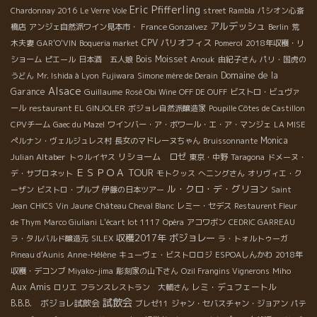
Eric Pfifferling
Chardonnay 2016
Le Verre Vole
street Rambla
パシオン心斎
アルデッシュ
橋店
アンジェ自然派ワイン見本市・
France Gonzalvez
Berlin
荒
CPV パリオフィス
木夫妻
GAR'O'VIN
Boqueria market
Pomerol
2018年収穫・リ
Bois Moisset
ショーム
ピエール
日本酒 五人娘
Anouk
由紀子さん
パリ・国虎の
Domaine de la
うどん
Mr. Ishida à Lyon
Fujiwara
Simone mère de Derain
Alsace
Garance
Guillaume
Rosé Obi Wine
OFF DE OUFF
ビストロ・ビュヴァ
ール
restaurant EL GINJOLER
ボジョレ自然派醸造家
Poupille Côtes de Castillon
CPVチーム
Gaec du Mazel
ワインバー・ア・ボワール・エ・ア・マンジェ
LA MISE
Monica
ぺルナン・ヴェルジュレス村
長女のマドレーヌちゃん
Bruissonnante
Julian Altaber
リショーム ロゼ
トゥルイヤス
東京・中野
Taragona
ドメーヌ・
ＥＳＰＯＡ TOUR
デ・サブロネット
モトクッス
へニングさん
オリヴィエ・ク
ル・クロ・デ・グリヨン
ーザン
ビストロ・プルプ
伊藤の日本ツアー
Saint
Jean
CHICS
Vin Jaune
Château Cheval Blanc
レミー・セデス
Restaurent Fleur
de Thym
Marco Giuliani
L'écart lot 1117
Opéra
アコワボン
CEDRIC GARREAU
収穫2017年
ボジョレー
ラ・タルバルド醸造元
SILEX
ラ・トォルトゥーガ
Pineau d'Aunis
Anne-Hélène
キューヴェ・ビストロロジ
ESPOAしんかわ
2018年
収穫・デコンブ
Miyako-jima
彫刻家の山下さん
Ozil Frangins Vignerons
Miho
Aux Amis
レミ・デュフェートル
ロリエ
フランスレストラン 大輔さん
試飲会
B.B.B. ボジョレ試飲会
ブレゼ11
ジャン・セバスチャン・ジョアン
パテ