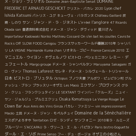
ヌ・ジョリ・フェリオル
Domaine Jean-Baptiste Senat
DOMAINE
Lyon chef
FREDERIC ET ARNAUD GESCHICKT
クリスト・パカレ
2020
Ishida Katsumi
パトリス・ユグ
キューヴェ・バラガンヌ
Château Gaillard
炭
l'anglore
サン・ジャン・ド・ラ・ジネスト
L'irréel
焼・しのり
47 Ricards
星川さん
Okada san
豊通食料株式会社
ドメーヌ・ジャン・ダヴィッド
Importateur Kadowaki Noriko
Mathieu
Cossard
On s'en bat les couilles
Caviste
Rocks Off
SLOW FOOD
Canigou
フランスサッカーワールド優勝2018年
シャリバ
LA VIGNE
エ
リ
Marmande
Kuma chan
リオネル・ゴビー
France Canicule 2018
レミー・デ
マニュエル・ウイヨン・オヴェルノワ
ビストロ・ペシェミニヨン
ュフェートル
Margo groupe
ドメーヌ・シャンベルタン
Maruyama
Sakagami
ガ
Thomas Laforest
ロ・ヴァン
セレネ・ドメーヌ・シルヴェール・トリシャール
日本
ビストロ・ブリュタル
Octopus
ブノワ夫妻
アルボワ・ピュピラン村
グル
エクサン・プロヴァンス
ナッシュ・ブラン
ブラッスリーオザミ
Les Maoù
グラ
ン・クリュ・フランクシュタイン
LE SEXTANT
ワインバー「クルーズ」
ニュイ・
Osaka Komatsuya
Le
サン・ジョルジュ・プルミエクリュ
La Vierge Rouge
Clown Bar
Aux Amis des Vins Ginza
パカレ・ファミリー
vin impressionnant
Domaine de la Sénèchalière
Macéo
土田
ドメーヌ・ジャン・モペルチュイ
サンフォニー
エスポアよろずや
Tentation
ロゼ・ランディ
2018年ラ・ルミーズ
フルーリー
S'ACCAPAU
ラ・ヴリーユ・エ・ル・パピヨン
Paris bistro Goguette
ダール・エ・リボ
オザミの小松さん
Prime Senso
フー・デュ・ボージョ