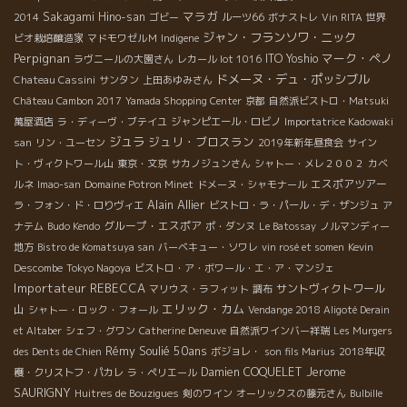
マラガ
Sakagami Hino-san
2014
ゴビー
ルーツ66
ボナストレ
Vin RITA
世界
ジャン・フランソワ・ニック
ビオ栽培醸造家
マドモワゼルＭ
Indigene
Perpignan
マーク・ペノ
ITO Yoshio
ラヴニールの大園さん
レカール lot 1016
ドメーヌ・デュ・ポッシブル
Chateau Cassini
サンタン
上田あゆみさん
Château Cambon 2017
Yamada Shopping Center
京都
自然派ビストロ・Matsuki
萬屋酒店
ラ・ディーヴ・ブテイユ
ジャンピエール・ロビノ
Importatrice Kadowaki
ジュラ
ジュリ・ブロスラン
san
リン・ユーセン
2019年新年昼食会
サイン
ト・ヴィクトワール山
東京・文京
サカノジュンさん
シャトー・メレ２００２
カベ
エスポアツアー
ルネ
Imao-san
Domaine Potron Minet
ドメーヌ・シャモナール
Alain Allier
ラ・フォン・ド・ロりヴィエ
ビストロ・ラ・パール・デ・ザンジュ
ア
グループ・エスポア
ナテム
Budo Kendo
ポ・ダンヌ
Le Batossay
ノルマンディー
地方
Bistro de Komatsuya san
バーベキュー・ソワレ
vin rosé et somen
Kevin
Descombe
Tokyo Nagoya
ビストロ・ア・ボワール・エ・ア・マンジェ
Importateur REBECCA
サントヴィクトワール
マリウス・ラフィット
調布
エリック・カム
山
シャトー・ロック・フォール
Vendange 2018 Aligoté Derain
et Altaber
シェフ・グワン
Catherine Deneuve
自然派ワインバー祥瑞
Les Murgers
Rémy Soulié 50ans
des Dents de Chien
ボジョレ・
son fils Marius
2018年収
Jerome
Damien COQUELET
穫・クリストフ・パカレ
ラ・ペリエール
SAURIGNY
Huitres de Bouzigues
剣のワイン
オーリックスの藤元さん
Bulbille