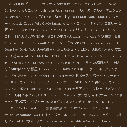
ーヌ
ピエール・ラフォレ
Brulius
Yokosuka
マッシモとアントネッラ
Tokyo
Bunkyo ku
カリニャン
Hoshinoya Yoshimura san
ドメーヌ・ブルノ・デュシェン
Côte de Brouilly
レミ
ヌ
Ecrivain LIN
パカレ
LA FERME SAINT MARTIN
ー・スリエ
台
ビストロ・レ・キャノン
Coup d'folie
Cuvée Baragane
エミリー
湾
フィリップ・カリーユ
大江戸の夜景
シェフ フレデリック
OFF
プイッチ・
Jean-Francois NIQ
ロドー
BEAUJ'ALL'WINS
ディオニ社の玉城さん
東京・世田
Ｓａｉｎｔ-Emilion
谷
Domaine Benoit Courault
Côtes de Marmandais
TF1
AOC
ジョルジュ・デコンブ
Sébastien David
大分の俊さん
大阪の今尾さん
マニ
ュエルさん
Anathème
Matthieu BOUCHET
Cuvee Printemps
ラ・クロワ・デ・ラ
モー
Bistro Vin Nature SHONZUI
Journaliste Mr.Hans
ＢＭОの斉藤さん
中村さ
Bourgone
小松屋
ん
London tasting RAW 2018
キューヴェ ル・ジャンボ
ドメーヌ・パット・ルー
ン・ブランシャール
Diony
クロ・ド・タイラック
Pierre
Olivier Cousin
クロ・マソット
宮本
ラ・キューヴェ・ドゥ・シャ
テラヴェール
ダミアン・コクレー
ヴァン・ナ
ソフィア・ボシェ
Sommelier Matsumoto san
チュール見本市ビム
パスカル・シモニュッティ
大江さん
マルヤガーデンズの柳
エスポア・ツアー
田さん
2018年ビュヴォン・ナチュール
ドメーヌ・ドゥ・
ラ・ガランス
Laurent FELL
無農薬野菜
セロス
ポン・ト・シャンジュ
Bisstro
Italien Restaurant GUCITE
キューヴェ・ル・ラン・デュ・メルル
ことり
ローヌ地
Manuel
方
エスポア・ナカモト
Takema-san
Jean-Marie Vergé
ラ・ルース