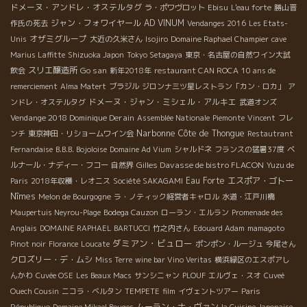
ドメーヌ・アンドレ・オステルタグ
ラ・ポワヴロット
Ebisu
L'eau forte
勝山晋
ジャン・フォワイヤール
AD VINUM
作氏の死去
Vendanges 2016
Les Etats-
オザミグループ
Unis
大近の久米さん
Isojiro
Domaine Raphael Champier
cave
Marius Laffitte
Shizuoka Japon
Tokyo Setagaya
東京・名古屋の自然ワイン大試
スリエ醸造所
Go san
飲会
新年2018年
restaurant CAN ROCA
10 ans de
remerciement
Alma Matert
ブラジル
ジロンナ三ツ星レストラン「カン・ロカ」
ア
ドメーヌ・ジャン・ミシェル・アルキエ
ンドレ・オステルタグ
武道オンズ
Vendange 2018 Dominique Derain
Assemblée Nationale
Piemonte
Vincent
フレ
Narbonne
Côte de Thongue
ンチ
東京神田・リショームワイン会
Restautrant
Fernandaise
B.B.B. Bojoloise
Domaine Ad Vium
シャルドネ
フランスの猛暑37度
ベ
Gilles Davasse de bistro FLACON
ルナール・ナディー・フコー
自然界
Yuzu de
Eau Forte
エスポア・ゴトー
Paris
2018年収穫・レオニス
Société SAKAGAMI
Nîmes
Melon de Bourgogne
ラ・ノティック経営者キャロル
水道・江戸川橋
Maupertuis Neyrou-Plage
Bodega Cauzon
ローラン・エルラン
Promenade des
Anglais
DOMAINE RAPHAEL BARTUCCI
竹之内さん
Edouard Adam
mamagoto
ダミアン・ビュロー
Pinot noir
Florance
Loucate
ポンポン・ルージュ
今尾さん
クロズリー・デ・ムシ
Miss Terre
wine bar Vino Veritas
横浜緑区のエスポアし
んかわ
Cuvée OSE
Les Beaux Macs
サンシニャン
PLOUF
エルヴェ・スオ
Cuveé
Ouech Cousin
ニコラ・ベルタン
TEMPETE
film
イヴェントツアー
Paris
ムーラン・ナ・ヴァン