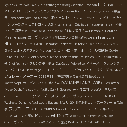
Le Casot des
Kyushu Oita
NAGOYA Vin Nature grande dégustation
Fronton
Mailloles
ロバ・セリアのヴァンサン
Mori-san
Pot d'Anne
ラ・リュノット醸造
Président Nomura Unison
DIVE BOUTELLE
元
カム・アシュトラ
ビオトップワ
Décès de Katsuyama san
イン
ゲーシクト
ビストロ・オザミ
Kitahara san
桐谷
さん
日酒販ツアー
Mas de la Font Ronde
ＢＭОの聖子さん
Emmanuel Houillon
Jean François
Mas Pellisser
カーヴ・フジキ
野村ユニソンの藤木さん
Nicq
Domaine Lapierre
ミレジム・ビオ2018
Histoire du vin
シャトレ
ジャン・
ビストロ・ポール・ベール試飲会
ミッシェル・ステファン
Morgon 16
Cuvée
Thibaut
CPV Kikuchi Madoka
Kendo 8 dan Yoshimura Kenichi
カウゾン醸造元
大
ドメーヌ・ヴァランタ
分
Chef Yuji san
アセンブラージュ
Cuvée La Poivrotte
ボ
ン・ヴァレス
ブルゴーニュ・グランクリュ
Hermitage 2001
ブジーグのカキ
ジョレー・ヌーボー
2018年11月伊藤與志男の日本の旅
Rosé Lundi
DOMAINE L'ANGLORE
ラ・ピオッシュの林さん
Kaefferkopf
Gilles Azam
ディオニ社
BISSOH
Kyoko Duchaîne
saumur
Nuits Saint-Georges
アルボワ
ル・タン・デ・スリーズ
restaurant TAIHOU
chef Julianne
ラ・プラツ
Washoku
Domaine Paul Louis Eugène
ジュリ
2018年ボジョレ・ヌーヴォー
日仏商
ブルゴーニュ
DESCOMBES
事
Pascale Choime
コート・ド・マルペール
石田シェフ
Mas Lau
Taipei Kato san
藤丸
Aloxe Corton Premier Cru
Rosé
Grigri
ヴァン・ナチュールのビストロの歴史
Bistro LA REGARADE
Alpes-