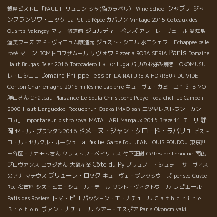
シャブリ
ジャ
銀座ビストロ「PAUL」
リュロン
シャ(猫のラベル）
Wine School
ンフランソワ・ニック
La Petite Pépée
カバノン
Vintage 2015
Coteaux des
ジョルディ・ペレズ
Quarts
Valençay
マリー修道僧
アレ・レ・ヴェール
愛知県
渥美フーズ
アド・ヴィニュム醸造元
ジュスト・シエル
水口シェフ
L'Echappee belle
Paris
マコン
サヴォワ
rosé
BOMトロワザムール
Pizzeria ROBA SERIA
Domaine
La Tortuga
Haut Brugas
Beier 2016
Torocadero
パリのお好み焼き OKOMUSU
Domaine Philippe Tessier
レ・ロシニョ
LA NATURE A HORREUR DU VIDE
Corton Charlemagne
2018 millésime Lapierre
キューヴェ・カミーユ１６
ＢＭО
勝山さん
Château Plaisance
Le Soula
Christophe Pueyo
Toda chef
Le Cambon
Haut Languedoc-Roquebrun
2008
Osaka IMAO san
三ツ星レストラン「カン・
静
ロカ」
Importateur
bistro soya
MATA HARI
Margaux 2016
Breze 11
モーリ
ドメーヌ・ジャン・クロード・ラパリュ
岡
セ・ル・プランタン2016
ビスト
La Pioche
ロ・ル・セルクル・ルージュ
Garde Fou
JEAN LOUIS POUDOU
東京世
田谷区・ナカモトさん
クリストフ・ペイリュス
竹下正樹
Côtes de Thongue
南仏
Côte du Py
プロヴァンス
ユウジさん
大榮産業
ブリュノー・シュラー
サーヴィス
プリューレ・ロック
のアナ
マテウス
キューヴェ・プレッシウーズ
pensee
Cuvée
ラピエール
Red
名古屋
シス・ピエ・シュール・テール
サント・ヴィクトワール
トマ・ピコ
Patis des Rosiers
パッション・エ・ナチュール
Ｃａｔｈｅｒｉｎｅ
ヴァン・ナチュール
Ｂｒｅｔｏｎ
ツアー・エスポア
Paris Okonomiyaki