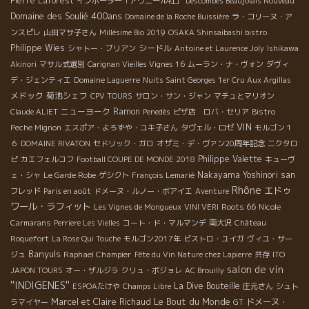
Pierre Laforest
インポーター「アヴニール社」
Descombes Beaujolais Nouveau
Domaine des Soulié 400ans
Domaine de la Roche Buissière
ラ・コリーヌ・ア
ンスピレ
山田マサ子さん
Millésime Bio 2019
OSAKA Shinsaibashi bistro
Philippe Wies
シードル
シャトー・ブリアン
Antoine et Laurence Joly
Ishikawa
Akinori
マサル式選別
Carignan Vieilles Vignes 16
ムーラン・ナ・ヴォン
ダヴィ
デ・ジェンティエ
Domaine Laguerre
Nuits Saint Georges 1er Cru Aux Argillas
メドック
菊池シェフ
CPV TOURS
サロン・サン・ジャン
マチュとマリオン
ニューヨーク
Ramon
Claude ALIET
Penedès
ピザ店 ロバ・セリア
Bistro
VIN
Peche Mignon
エスポア・よろずや・ユキ子さん
タヴェル・ロゼ
モルゴン１
６
DOMAINE RIVATON
セドリック・ガロ
オザミ・デ・ヴァン20周年記念
ニクタロ
Philippe Valette
ピ
カエフェルコフ
Football COUPE DE MONDE 2018
キューヴ
Nakayama Yoshinori san
ェ・シャ
Le Garde Robe
ゲシクト
François Lemarié
Rhône
エドゥ
フレッド
Paris en août
ドメーヌ・ルノー・ボアイエ
Aventure
ワール・ラフィット
Roots 66
Les Vignes de Mongueux
VINI VERI
Nicole
Carmarans
Perriere Les Vielles
コート・ド・マルマンデ
南大沢
Château
Roquefort
La Rose Qui Touche
モルゴン2017年
ビストロ・ユイガ
ヴィユ・サー
Banyuls
Raphael Champier
ジュ
Fête du Vin Nature chez Lapierre
共存
ITO
salon de vin
JAPON TOURS
オー・ザルジラ
クリュ・ボジョレ
AC Brouilly
''INDIGENES''
La Dive Bouteille
ESPOAたけや
Champs Libre
庄元さん
シュト
Le Bout du Monde
Marcel et Claire Richaud
ドメーヌ・
ラマイヤー
GT