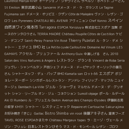
ゴーさん
Laurence Manya-Krief
オーナシェフ・シャヴィさん
サぺルリ・ポペット
東京武蔵小山
St Emilion
Sancerre
ドメーヌ・ド・ラ・ガランス
Le Tagine
Fujimama san
ドメーヌ・オリビエ・クザン
Côte de Malepère
ヴァン・レザン・ゴ
スペイン
ロワ
Les Pyrenees
CHATEAU BEL AVENIR
アヴィニョン
Chef Konno
自然派ワイン見本市
Tarragona
ESPOA Yorozuya
株式会社エスポア
加賀
ボ
ーヌのケンタロウさん
TERRA MADRE
Château Poupille Côtes de Castillon
ケビ
Thierry Puzelat
シ
ン・デコンブ
Saint-Peray
France Vin Rosé
ル・タン・デメ
ャトー・エグイユ
BMO 社
La Petite cuvée Cailloutine
Domaine Ad Vinum
LES
アクセル・プリュファール
GAMAYS
Anthony Guix
中湊しげる さん
2018
レストラン・グラン８
Salon des Vins Natures à Angers
Vincent de Roba Seria
ジュヴレ・シャンべルタン
戸田シェフ
ドメーヌ・ドーピヤック
オーリックの藤元
エスポア
ボジ
さん
シャトーヌッフ・デュ・パップ
BMO Kamata san
ロット66
ョレーヌーボー
シンガポールレストラン・アンドレ
フィリップ・マッフル
ニュイ
ジュル・ショーヴェ
タージュ
Dambach-La-Ville
マルセル
ドメーヌ・デ・グリオ
ット
シャン・リーブル
オン・ジュ・コネクション
Sumoll cépage
ポール・ルデール
Aki
El Rumbero
ル・ブリュエル
Daikin
Avenue des Champs-Elysées
伊藤與志男
シャトー・レスティニャック
Sakurajima
の哲学
KM31
Repaire et Cartouche
Bistro Shimba
後藤アキ子さん
お好み焼き「きじ」
Gaillac
vin rosé
渥美フーズ
TAVEL ROSE
ESPOAかまたや
Château Margaux
tapas
ラ・ミーゾ・ヴェール
メ
日本レストランびそう
ゾン・ブリュレ
マス・ド・モンペール
レザン・ゴロワ