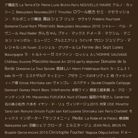
ア醸造元
La Terre d'Or
Pleine Lune
Bistro Paris NOUVELLE MAIRIE
アルノ・カッ
ロワール地方
セミ・マセラッショ
シーニ
Beaujolais Nouveau2017
Trouillas
萬谷シェフ
ン・カルボニック醸造
ジュラ・サヴォワ
Frédéric Pourtalié
Minervois
Domaine Clusel Roch
Beeaujolais Nouveaux 2018
シャトー・ベル・ア
がんちゃん
ドメーヌ・マクシム・マニ
ヴニール
Paul Reder
プティ・マックス
ョン
ジュリアン・マ
シャンボル・ミュージニ・プルミエクリュ
うぐいす
サロン
レシャル
La Ferme des Sept Lunes
LIN Yusen
ミッシェル・グリザール
ラ・トルトゥーガ
Boourgogne
ステファン・ロッシェ
A L’HOMME SAUVAGE
Massimo
Domaine de la
Château Ausone
Nouvel An 2019 party déjeuner
Borde
美味しい
Domaine La Tour Boisée
Henri Frédérique Roch
カーエム３１
Iode
カーヴ・エステザルグ
ティエリー・プゼラ
ニースのオリヴィエ
肉
ヴァランテ
ィーア畑
Ginza
Moritaka san
ヴォンゴレ・スパゲティ
Davide Chapelle
Callipyge
Ganevat
Gamay
Mont Blanc
Villefranche
本物ワイン
銀座三越新館
ル・クロ・フ
Sandrine
ァンティンヌ
Mr. Masanobu FUKUOKA
Nuit d'Ooedo
福岡の今尾さん
石川県小松市
六本木
イヤン・ド・リュ
ヴィンテージュ2015
共栄
OSE
Minette
Sano san
Nonura Unison Fujiki san
Katsuyama Shinsaku san
Paris Chatelet
モ
インポーター「サンフォニー」
Medoc
La Robe et le Palais
トックス
横須賀
クローズ・エルミタージュ
Nakayama san
宗像シェフ
JEAN PAUL BRUN
M.
Christophe Foucher
ドメー
Bispalie
Danse encore 2016
Nagoya Dégustation