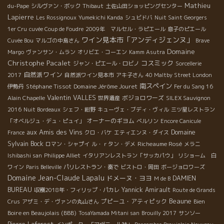
Mathieu
du-Pape
シルヴァン・ボック
Thibaut
土佐山田ショッピングセンター
Lapierre
Les Rossignoux
Yumekichi Kanda
シュビドバ
Nuit Saint Georgers
1er Cru
cuvée Coup de Foudre
2009年 マルセル・ラピエール
息子のピエール
ワイン見本市「アンディジェンヌ」
Cuvée Bou
マルゴの中島さん
Brave
Domaine
Margo
ヴァンサン・ムラン
オリビエ・コーエン
Kamm Asutra
Christophe Pacalet
コスミック
ジャン・ピエール・ロビノ
Sorcellerie
自然派ワイン
2017
自然派ワイン見本市
アキ子さん
40 Maltby Street London
南スペイン
Stéphane Tissot
Domaine Jérôme Jouret
伊勢丹
Fer du Sang 16
Valentin VALLES
ボジョロワーズ
Alain Chapelle
世界遺産
SILEX Sauvignon
2016
Nuit Bordeaux
シェフ・紺野
キューヴェ・ブディ・ヴィル
三ツ星レストラン
オーナーのギヨム
「オベルジュ・デュ・ピュイ」
ベルリン
Encore Canicule
aux Amis des Vins
Domaine
France
クロ・バケ
エティエンヌ・ダイス
Sylvain Bock
Richeaume Rosé
ロマン・シャプイ
ル・ｒタン・デメ
メラニ
Ishibashi san
Philippe Alliet
イタリアンレストラン「サッカパウ」
リショーム 白
ワイン
Paris Belleville
パリレストラン・奏で
ビストロ・岡田
ボージョロワーズ
Domaine Jean-Claude Lapalu
ドメーヌ・ヨヨ
DAMIEN
M de B
BUREAU
Yannick Amirault
収穫2018年・フィリップ・パカレ
Route de Grands
Beaune
プピーユ・アティピック
Bien
Crus
アザミ・デ・ヴァンの丸山さん
Boire en Beaujolais (BBB)
TosaYamada Mitani san
Brouilly 2017
サンソー