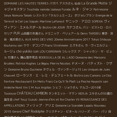
La Grande Motte
ジ
DOMAINE LES HAUTES TERRES
パザパ
アスカさん
仙台
ルネ・ジャン
ャジャキスタン
Tsuchida
namida
Izakaya Furabo
Patrimoine
Seiya
Nomura Takaki
レストラン「ラルシュミーユ」
ボジョレブラン
Energie de la
ヤニック・アミロ
ヴィ
Terre et le Ciel
Les toqués
Martine Laforest
SOPEXA
ヴィアン・エメルスダール
カナコさん
Bistro UN JOUR
パリ・ビストロ・ロバ
PUR
セリア
山田屋の矢島さん
ドミニック・べリュアール
Denis TARDIEU
東京・渋
谷・高太郎さん
AUX AMIS DES VINS 20eme Anniversaire 2017
Tokyo Shibuya
Koutarou san
ケケ・デコンブ
Franz Strohmeier
ミズキさん
ラ・ヴィエルジュ・
cho yukiko san
ルージュ
LOU CARIGNAN
シレックス
ア・シャッカン・サ・ビュ
ル
竹澤さん
勝山晋作死去
BODEGUILLA DE AL LADO
Domaine des Maisons
Pierre Nicolas
ドメーヌ・バティスト・クザ
Brulées
Patrice Hughes
La Begou
ン
Domaine Bruno Duchene
タヴェル・ヴァンタージュ15
Les Uniques de Jules
ローランス・エ・レミ・デュフェートル
Bistro Les Canons
Chauvet
Le Clos
Fantine
Restaurant En Mets Frais Ce Qu'Il Te Plaît
La Pioche Hayashi san
Ardeche Nord
Vin S M
Aux Argillas
シェフ・リョウさん
マルゴー2016年
CHÂTEAU CAMBON
Toulouse
タンキエット・ママン
NERJA
ユキさんの50歳の
誕生会
chef Youji Suzuki
Jeanne d'Arc et Roi Charles VII
RENAISSANCE DES
フィリップ・アリエ
APPELLATIONS
Domaine Le Scarabée
Lapalu Nouveau
Chef Rodolphe
台
2018
Gerard
クリスチャン・ビネール
ハリーズ・バー・パリ