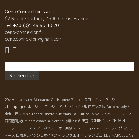
～NO4である。 NO1が一番大きいサイズである。 大き過ぎると大
味になるので、私はNO2,もしくはN03を買う。 今日は日本からイ
Oeno Connextion s.a.r.l.
ンポーター・CROS ROADクロス・ロード藤原さん、愛知県一宮の
62 Rue de Turbigo, 75003 Paris, France
ワイン屋さんLA MUNOラムノの野村さん、クラブ・パッション・
Tel +33 (0)1 49 96 40 20
ド・ヴァンの山田、竹下がラングドックにやって来ている。 今、
oeno-connexion.fr
ニーム近辺で話題の蔵元、MONT DE MARIEモンドマリーを訪問
oeno.connexion@gmail.com
している。私も朝、ブジーグ村の牡蠣の養殖屋さんに行って、牡
蠣を仕入れて持ち込んだ。今回はアサリもあったので持ち込んで
ワイン蒸しをやった。 新鮮な牡蠣にレモンを絞って、モンドマリ
Rechercher :
ーの白、ロゼ、赤に合わせて牡蠣を皆で食べた。 モンド・マリー
のワインは、石灰質度の強い土壌なので潮っぽく、なんと赤の
Anathemeアナテムでも素晴らしく合ってしまうのに驚いた。 Il y
a beaucoup visiteurs japonais qui passent en France. C’ est
tres important de faire rencontre avec vignerons et
vendeurs japonais. Comme ca que on peut avancer le monde.
20e Anniversaire Vendange Christophe Pacalet
クロ・ドゥ・ヴージョ
Champagne
Creation de la relation intence humaine. Ca va changer tout
ルージュ・ゴルジュ
パリ・ベルヴィル
ロマン店長
Antoine Joly
生
les sens.
産者一押し
vin du sabre
Bistro Aux Amis
La Nuit de Tokyo
リュペール・ルロワ
西南部地方
DOMINIQUE DERAIN
Minamiosawa
Auvergne
収穫2016
伊豆
コー
ストラスブルグ
ト・デュ・ローヌ
アントネッラ
日本・浜松
Villié-Morgon
マルテ
ラファエル・シャンピエ
ィーヌ
自然派ワインの日本イベント
LES MARCELLINS