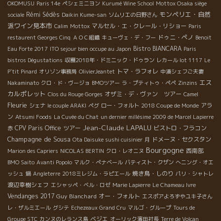
OKOMUSU
Paris 14e
ペシェミニヨン
Kurumé Wine School
Mottox Osaka siège
モンペリエ・自然
Rémi Sédès
sociale
Daikin Kume-san
ソムリエの日野さん
派ワイン見本市
マルセル・エ・クレール・リショー
Calim
Mottox
Paris
ドゥニ・ペノ
restaurent Georges Cinq
ＡＯＣ組織
キューヴェ・デ・フー
Benoit
Bistro BIANCARA
Eau Forte 2017
ITO sejour bien occupe au Japon
Paris
bistros Dégustations
収穫2018年・ドミニック・ドゥラン
レカール lot 1117
Le
トマ・ラフォレ
P'tit Pinard
オリゾン事務局
OlivierJeantet
中湊シェフご夫妻
エス
Nakaminato
クロ・ド・ヴージョ
BMOツアー
ラ・プティトゥ・ペペ
Zinzins
カルポレット
オザミ・デ・ヴァン ツアー
Clos du Rouge Gorges
Camel
Fleurie
アラ
シェナ
le couple ARAKI
ペグ
ロー・フォルト
2018 Coupe de Monde
ン
Atsumi Foods
La Cuvée du Chat
un dernier millésime 2009 de Marcel Lapierre
Jean-Claude LAPALU
CPV Paris Office
ツアー
ビストロ・フラコン
赤
Champagne de Sousa
ドメーヌ・セクスタン
Ota Daisuke sushi cuisinier
月
Bourgogne
西南部
Marion des Capriers
NICOLAS BERTIN
クロ・レオニヌ
BMO Saito
Avanti Popolo
マルク・ぺナベール
バティスト・クザン
へニング・オエ
焼き鳥・しのり
ッシュ
鍋
Angleterre
2018ミレジム・ラピエール
パリ・シャトレ
渡辺幸樹シェフ
エシャッペ・ベル・ロゼ
Marie Lapierre
Le Chameau Ivre
Vendanges 2017
Guy Blanchard
オー・フォルト
エスポアよろずやユキ子さん
レ・ザルミエール
グシテ
Echezeaux Grand Cru
マルゴ・グループ
Tours de
ベジエ
Groupe STC
カンヌのレランス島
オーリック濱田社長
Terre de Volcan