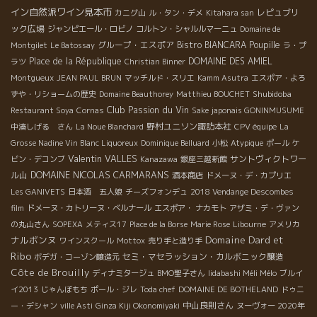
イン自然派ワイン見本市
レピュブリ
カニグ山
ル・タン・デメ
Kitahara san
ック広場
ジャンピエール・ロビノ
コルトン・シャルルマーニュ
Domaine de
グループ・エスポア
Bistro BIANCARA
Poupille
Montgilet
Le Batossay
ラ・プ
Place de la République
DOMAINE DES AMIEL
ラツ
Christian Binner
Montgueux
JEAN PAUL BRUN
マッチルド・スリエ
Kamm Asutra
エスポア・よろ
Shubidoba
ずや・リショームの歴史
Domaine Beauthorey
Matthieu BOUCHET
Club Passion du Vin
Restaurant Soya
Cornas
Sake japonais GONINMUSUME
野村ユニソン諏訪本社
中湊しげる さん
La Noue Blanchard
CPV équipe
La
Grosse Nadine Vin Blanc Liquoreux
Dominique Belluard
小松
Atypique
ポール
ケ
Valentin VALLES
サントヴィクトワー
ビン・デコンブ
Kanazawa
銀座三越新館
DOMAINE NICOLAS CARMARANS
ル山
酒本商店
ドメーヌ・デ・カプリエ
Les GANIVETS
日本酒 五人娘
チーズフォンデュ
2018 Vendange Descombes
film
ドメーヌ・カトリーヌ・ベルナール
エスポア・ ナカモト
アザミ・デ・ヴァン
の丸山さん
SOPEXA
メティス17
Place de la Borse
Marie Rose
Libourne
アメリカ
Domaine Dard et
ナルボンヌ
ワインスクール
Mottox
売り手と造り手
Ribo
セミ・マセラッション・カルボニック醸造
ボデガ・コーゾン醸造元
Côte de Brouilly
ディナミタージュ
BMO聖子さん
Iidabashi Méli Mélo
ブルイ
イ2013
じゃんぼもち
ポール・ジレ
Toda chef
DOMAINE DE BOTHELAND
ドゥニ
中山良則さん
ー・デシャン
ville Asti
Ginza Kiji Okonomiyaki
ヌーヴォー 2020年