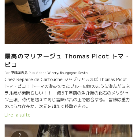
最高のマリアージュ Thomas Picot トマ・
ピコ
Par
伊藤與志男
Publié dans
Winery
,
Bourgogne
,
Resto
Chez Repaire de Cartouche シャブリと云えば Thomas Picot
トマ・ピコ！ トーマの澄み切ったブルーの瞳のように澄んだミネ
ラル感が素晴らしい！！ 一億5千年前の魚介類の化石のメリジャ
ン土壌、時代を超えて同じ旨味が舌の上で融合する。 旨味は重力
のような存在か、次元を超えて移動できる。
Lire la suite
2