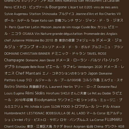
Aux Amis Komatsu san
Grand Cru
オレリアン・プチ
restaurent La Casa del
Bourgone
Perro
ビストロ・ビュヴァール
L'écart lot 0205
vins de mes amis
Sylvie Augereau
Station Shinosaka
ブルグイユ
Jeanne d'Arc et Roi Charles VII
サン・ジャン・ド・ラ・ジネス
ポール・ルデール
Taipei Kato san
京橋フレンチ
ト
ピエー
Paris Quartier Latin
Maison Jaune de vin rouge
Cuvée Bou
カリム
ル・ニコラ
OSAKA Vin Nature grande dégustation
Promenade des Anglais
ドメーヌ・ジョ
chef Julianne
Millésime Bio 2018
赤
東京の夜景
フォジェール
ルジュ・デコンブ
オーストリア
メーヌ・ド・ラ・ボルド
ブルゴーニュ・ブラン
ドミニック・ドゥラン
DOMAINE CHRISTIAN BINNER
TAVEL ROSE
Champagne
ドメーヌ・ローラン・バルツ
パトリック・
Domaine Jean David
デプラ
ピエール・ラフォレ
ドメーヌ・レ
Echappée Belle Rose
Vendanges 2020
Chef Mantani
オニス
Japon
Domaine
エノ・コネクションのキショウ
Pattes-Loup
コルシカ島
クロ・ルジャール・ル・ブール1996年
エルヴェ・スオ
Bistro Shimba
Laurent Herlin
斉藤順子さん
マリー・ローズ
Domaine Paul
Rémi Sédès
ラピエ
Louis Eugène
Hirofumi SHOJI さんご夫妻
Le Pet au Diable
Biodynamie
ール・2018年収穫
サンフォニー社
シャンボル・ミュージニ・プ
トロワザム−ル
シードル
ルミエクリュ
Mr. Ishida à Lyon
SLOW FOOD
Alsace
Humbrebrecht
LESTIGNAC
BODEGUILLA DE AL LADO
マール
Corse
北アルデッ
L'irréel
FUJIMARU
シュ
パリ・ビストロ・サガン
ロセ・パンプルムス
La Corse
Chant Coucou
東京・江東区大島
カナダ
Brasil
Acignan
仙台
Chéna
ゲシクト
KGB