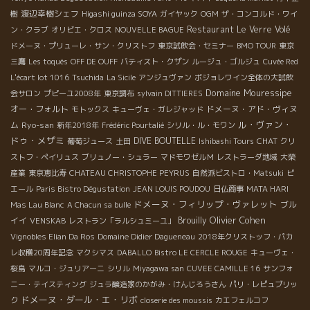
渡辺幸樹シェフ
樹
Higashi guinza SOYA
ガイヤック
OGM
ザ・コンコルド・ワイ
Restaurant Le Verre Volé
ン・クラブ
オリビエ・クロス
NOUVELLE BAGUE
ドメーヌ・プリューレ・サン・クリストフ
東京試飲会・セミナー
BMO TOUR
東京
三鷹
Les toqués
OFF DE OUFF
バティスト・クザン
ルージュ・ゴルジュ
Cuvée Red
L'écart lot 1016
Tsuchida
La Sicile
アンジュヴァン
ボジョレワイン全体の大試飲
Domaine Mouressipe
会サロン
プピーユ2008年
東京調布
sylvain DITTIERES
オー・フォルト
ドメーヌ・アド・ヴィヌ
モトックス
キューヴェ・ガレジャッド
ル・ヴァン・
ム
Ryo-san
新年2018年
Frédéric Pourtalié
シリル・ル・モワン
ドゥ・メザミ
DIVE BOUTELLE
CHAT
葡萄ジュース
土田
Ishibashi Tours
クリ
ストフ・ペイリュス
ブリュノー・シュラー
マドモワゼルＭ
レストラーダ地域
大榮
産業
東京恵比寿
CHATEAU CHRISTOPHE PEYRUS
自然派ビストロ・Matsuki
ピ
エール
Paris Bistro Dégustation
JEAN LOUIS POUDOU
日仏商事
MATA HARI
ドメーヌ・フィリップ・ヴァレット
ブル
Mas Lau Blanc
A Chacun sa bulle
Olivier Cohen
イイ
Brouilly
VENSKAB
レストラン「ラルシュミーユ」
Vignobles Elian Da Ros
Domaine Didier Dagueneau
2018年クリストッフ・パカ
レ収穫20周年記念
マクシマス
DABALLO
Bistro LE CERCLE ROUGE
キューヴェ・
桜島
マルコ・ジュリアーニ
シリル
Miyagawa san
CUVEE CAMILLE 16
サンフォ
ニー・テイスティング
ジュラ醸造家のかがみ・けんじろうさん
パリ・レピュブリッ
ドメーヌ・ダール・エ・リボ
ク
closerie des moussis
カエフェルコフ