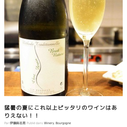
猛暑の夏にこれ以上ピッタリのワインはあ
りえない！！
Par
伊藤與志男
Publié dans
Winery
,
Bourgogne