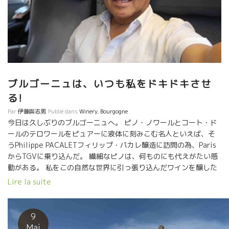
だからよく観察していなければならない。曲がった方向に行きかけ
ら修正してやらなければならない。自然だからと云って，朴って置
ことではないんだ。』 『樽熟の最終段階は、人間でいえば思春期の
者、ある程度、方向性が落ち着いたところで、 そのいい状態と方向
を失わないように写真を撮るようにSO2を僅かだけ入れている。 そ
後はそのいい方向にゆっくり熟成するのがビン熟なんだ。』 『思春
はまだ微妙なんだ。朴っておけばとんでもない方向に行ってしまう
ブルゴーニュは、いつも私をドキドキさせ
能性があるんだ。』など。 実に例えが面白い。 Cave Madeleinne
る!
カーヴ・マドレーヌの料理 最高のひと時でした。 
沼さん、楽しい旅を続けてください。 美味しく、楽しい、元気ので
Par
伊藤與志男
Publié dans
Winery
,
Bourgogne
レストランを沢山プロデュースしてください。 その片隅に自然なワ
今日は久しぶりのブルゴーニュへ。 ピノ・ノワールとコート・ド
ンも、是非よろしくお願いします。 次回は是非、日本で！！ Bon
ールのテロワールをピュアーに液体に刻みこむ名人といえば、そ
Voyage！ Après un apéro à la cave de Philippe Pacalet, on est
うPhilippe PACALETフィリップ・パカレ醸造に訪問の為、Paris
allé à Cave Madeleinne. Sous la canicule 36 ℃ à Beaune,
からTGVに乗り込んだ。 繊細なピノは、何ものにも代えがたい感
justement les plats de Cave Madeleinne nous rafraîchissent
動がある。 私をこの自然な世界に引っ張り込んだワインを醸した
grâce à leur acidité agréable. Le service sympa, les bons vins!!
のがこのフィリップだった。 今はロマネ・コンチのオーナーにな
Lire la suite
On a dégusté les NIT de Pacalet 2011 et 2012. Le 11 du soleil
ってしまったアンリー・フレデリック・ロックがPrieuré Rochプ
le 12 du minéral qui donne une fraîcheur grâce au
リューレ・ロック醸造をフィリップ・パカレと醸していた時代の
prolongement du minéral. Bon mariage avec les plats
ワインだった。９０年台前半のワインだった。 私にとって、衝撃
9
agréablement acidulés!! […]
だった。 な・なんだ、この液体は？！ 若きロック氏とパカレのコ
Mai