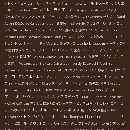
マチュー・ラピエール
ィトゥ・キューヴェ・カイウティヌ
ドメーヌ・レグリエ
マルセル・ラピエール
ール
Crosse Road
L'Angevin
Kyoto
ジャンマリー・
CPV Takeshita
Saint
ヴェルジェ
グランクリュ
ボージョロワーズ試飲会
サカガミ
Aubin
Décès de Katsuyama san
農業家・福岡正信氏
アヴェク・ル・タン
エリ
ック
Philosophie de Yoshio ITO
レランス島の修道僧のワイン
Marugo Groupe
Nomura Naoko
Domaine Jerome Saurigny
東京自然ワイン大試飲会
エノ・コネク
Nice
Julie Brosselin
ション
シャトー・ラッソル
ムレシップ・ロゼ
イーストライ
ドメーヌ・マクシム・マニ
ン社
竹ちゃん
ヴァン・ナチュールのビストロの歴史
Eric KAMM
ョン
Bruno Duchene
BAPTISTE COUSIN
後藤アキ子さん
ガヌヴ
Jordy
ァ醸造元
Restaurateur français Daisuke san
Kobayashi Yasuhiro
ビ
Nakaminato Shigeru san
Anne Paillet
アレキサンドル・バンの息子ピエール君
ストロ・モンマルトル
石川さん
クロ・バケ
Domaine Ad Vinum
エドワール・ラ
フィット
仙巌園
メゾン・ジョンヌ
ドメーヌ・ド・レキュ
新年2019年
シャルル
ダール・
ド・ゴール
London tasting RAW 2018
Mondeuse Tradition 2003
エ・リボ
コスミック
ジュヴレ・シャンべルタン
TEMPETE
chef et Sommelier
HASAGAWA san
アンジェ自然派ワイン見本市・
ピレネ山脈
ボジョレ・
ロバ・セ
オリオル・アルティギャス
リアのヴァンサン
鮨
ＢＭОの斉藤さん
BMO
ＥＳＰＯＡ TOUR
Domaine Richaume
Le Clos Rougeard
Kiritani san
ジ
ラモンさん
ャン・ピエール・クワントロ
トゥルイヤス
丹さん
ブジーグのカキ
ピ