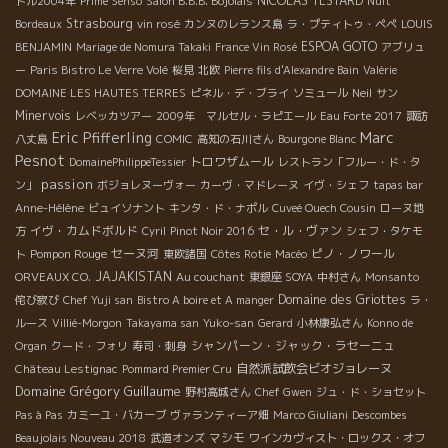
NICOLAS TESTARD
トル2004年
Prime Senso
Salon B.B.B. Bojolais
Nuit
Strasbourg
Bordeaux
vin rosé
カンヌのレランス島
ラ・プティトゥ・ペペ
LOUIS
ESPOA GOTO
BENJAMIN
Mariage de Nomura Takaki
France Vin Rosé
アブリュ
ー
Paris Bistro Le Verre Volé
桜見
北欧
Pierre fils d'Alexandre Bain
Valérie
DOMAINE LES HAUTES TERRES
ピネル・デ・ブライ
ソミュール
Neil
サン
Minervois
レベッカツアー
2009年 マルセル・ラピエール
Eau Forte 2017
諏訪
Marc
Eric Pfifferling
八丈島
COMIC
高知の石川さん
Bourgone Blanc
Pesnot
トロワザムール
DomainePhilippeTessier
レストラン「フルー・ド・タ
passion
ン」
ボジョレヌーヴォー
カーヴ・マドレーヌ
イヴ・シェフ
tapas bar
Anne-Hélène
ビュイソナント
キンタ・ド・ナポル
Cuveé Ouech Cousin
ローヌ地
イヴ・カムドボルド
セ・ル・ヴァン
方
Cyril
Pinot Noir 2016
シェフ・タケモ
Pompon Rouge
セーヌ河
ピノ・ノワール
ト
東欧諸国
Côtes Rotie
Macéo
JAJAKISTAN
ORVEAUX CO.
Au couchant
東銀座 SOYA
中村さん
Monsanto
Domaine des Griottes
侘び寂び
Chef Yuji san
Bistro A boire et A manger
ラ・
ルース
Villié-Morgon
Takayama san
Yuko-san
Gerard
小林康弘さん
Konno de
シャンパーン・ジャック・ラセーニュ
Organ
クード・フォリ
寿司・刺身
自然派試飲会ビオジョレーヌ
Château Lestignac
Pommard Premier Cru
Domaine Grégory Guillaume
野村高城さん
Chef Gwen
ジュ・ド・ショセット
Pas à Pas
カミーユ・バカーブ
ヴァランティーア畑
Marco Giuliani
Descombes
マシモ
Beaujolais Nouveau 2018
武道オンズ
ワインカヴィスト・ロックス・オフ