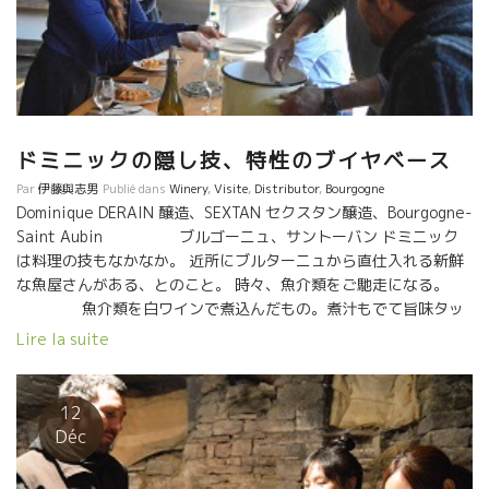
いていたのが、スペインのコスミック。 ザルバは見ての通り、チ
ベットあたりの修行僧のような雰囲気。 無駄の無い、かつまさに
宇宙のエネルギーの流れ詰まった、研ぎ澄まされたワイン。 カリ
ニャン・ノワール、ブラン、グリのキュヴェ、オンカリダスは、
もうワインを超えた飲料。 ちょうどMas Pellisserマス・ペリセー
ルのOriol Artigasオリオルも試飲会に来ており、ザルバと熱く語
ドミニックの隠し技、特性のブイヤベース
りあっていた。 今からのスペイン自然派を引っ張っていく、輝く
2人だ！ ★Christophe Pueyo サンテミリオンのクリスト
Par
伊藤與志男
Publié dans
Winery
,
Visite
,
Distributor
,
Bourgogne
フ・プエヨもセミヨンのアンフォラのキャヴェなど、いろいろ挑
Dominique DERAIN 醸造、SEXTAN セクスタン醸造、Bourgogne-
戦。マセラシオンする事で、セミヨンの苦味、アロマが、より複
Saint Aubin ブルゴーニュ、サントーバン ドミニック
雑に表現されている。 赤は安心感溢れるバランス。
は料理の技もなかなか。 近所にブルターニュから直仕入れる新鮮
★Mas de Mon Père コート・ド・マルペールのマス・ド・モンペ
な魚屋さんがある、とのこと。 時々、魚介類をご馳走になる。
ール！今や日本に取り扱いが無いのが残念。。。 彼もMCをセパー
魚介類を白ワインで煮込んだもの。煮汁もでて旨味タッ
ジュによって取り入れ、マセラシオン期間も以前より短くし、綺
プリ。 ブルゴーニュの石灰質土壌からくるヨード系の昆
Lire la suite
麗で果実味溢れるワインを造っている。 ★Marcel
布ダシ系の旨味にピッタリの相性。 特にドランのサントーバンは
Richaud マルセル・リショーのスタンドは息子のトマが担当。ま
ミネラル感があるのでピッタリである。 勿論、出汁系の和食には
さに熟度あり、アルコール感ありながら、それを果実で包むマル
完璧にある。
12
セル・マジック。 巨匠のワインだ。 ★Catherine
Déc
Bernard カトリーヌ・ベルナールの2017年、まだ出来上がってな
いが、アリカント、カリニャンのキュヴェは素晴らしい味わい！