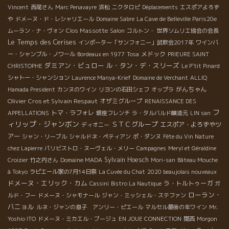
Vincent
西尾さん
Marc Penavayre
浜松
ニクタロピ
Déplacements
エスポアよろず
や
ドメーヌ・ド・レシャリエール
Domaine Sabre
La Cave de Belleville Paris20e
Clos Massotte
ムーラン・ナ・ヴォン
Salon
コルトン・
世界ソムリエ協会の会長
Le Temps des Cerises
インポーター「サンフォニー」試飲会2017年
ワインバ
メドック
ー・シャンブル・ノワール
Bordeaux en 1977
Tosa
PRIEURE SAINT
ダミアン・ビュロー
ル・タン・デ・スリーズ
CHRISTOPHE
Le P'tit Pinard
シャトー・シャンション
Laurence Manya-Krief
Domaine de Verchant
ALLIQ
がんちゃん
Hamada President
カンヌのワイン
リヨンの石田シェフ
オップラ
Olivier Cros et Sylvain Respaut
オザミグループ
RENAISSANCE DES
フ
トマ・ラフォレ
APPELLATIONS
銀座フレンチ
ラ・タルバルド醸造元
LIN san
ィリップ・ジャンボン
ＳＴＣグループ
エスポア・よろずやツ
ディオニー
アー
シャン・リーブル
シャルドネ・ペティアン
ポ・ダンヌ
Fête du Vin Nature
chez Lapierre
パリビストロ・ヌーヴェル・メリー
Campagnes
Meryl et Géraldine
Sylvain Hoesch
Croizier
竹之内さん
Domaine MADA
Mori-san
Bâteau Mouche
à Tokyo
ラピエール家の7月14日祭
La Cuvée du Chat
2020 beaujolais nouveaux
ドメーヌ・エリック・カム
ラ・トルトゥーガ
Cassini
Bistro La Nautique
ガ
ローラン・
ルド・フー
ドメーヌ・シャモナール
ジャン・ミッシェル・ステファン
バニョル
ルネ・ジャンの息子 アンリー・ピエール
マルセル最後の年ワイン
Mr.
Yoshio ITO
ドメーヌ・ミカエル・ブージュ
EN JOUE CONNECTION
関西
Morgon