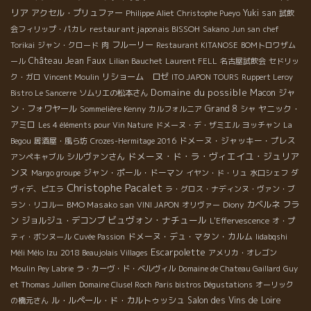
リア
アクセル・プリュファー
Yuki san
Philippe Aliet
Christophe Pueyo
試飲
restaurant japonais BISSOH
会フィリップ・パカレ
Sakano Jun san
chef
フルーリー
Torikai
ジャン・クロード
肉
Restaurant KITANOSE
BOMトロワザム
Château Jean Faux
ール
Lilian Bauchet
Laurent FELL
名古屋試飲会
セドリッ
リショーム ロゼ
ク・ガロ
Vincent Moulin
ITO JAPON TOURS
Ruppert Leroy
Domaine du possible
Macon
ジャ
Bistro Le Sancerre
ソムリエの松本さん
ン・フォワヤール
Grand 8
ヤニック・
Sommelière Kenny
カルフォルニア
シャ
アミロ
Les 4 éléments pour Vin Nature
ドメーヌ・デ・ザミエル
ヨッチャン
La
ドメーヌ・ジャッキー・プレス
Begou
居酒屋・風ら坊
Crozes-Hermitage 2016
ドメーヌ・ド・ラ・ヴィエイユ・ジュリア
シルヴァンさん
アンペキャブル
ンヌ
ジャン・ポール・ドーマン
Margo groupe
イヤン・ド・リュ
水口シェフ
ダ
Christophe Pacalet
ヴィデ、ピエラ
ラ・グロス・ナディンヌ・ヴァン・ブ
BMO Masako san
カベルネ フラ
ラン・リコルー
VINI JAPON
オリヴァー
Diony
ビュヴォン・ナチュール
ン
ジョルジュ・デコンブ
L'Effervescence
オ・プ
ドメーヌ・デュ・マタン・カルム
ティ・ボンヌール
Cuvée Passion
Iidabqshi
Escarpolette
Méli Mélo
Izu
2018 Beaujolais Villages
アメリカ・オレゴン
Moulin Pey Labrie
ラ・カーヴ・ド・ベルヴィル
Domaine de Chateau Gaillard
Guy
et Thomas Jullien
Domaine Clusel Roch
Paris bistros Dégustations
オーリック
ル・ルペール・ド・カルトゥッシュ
Salon des Vins de Loire
の橋元さん