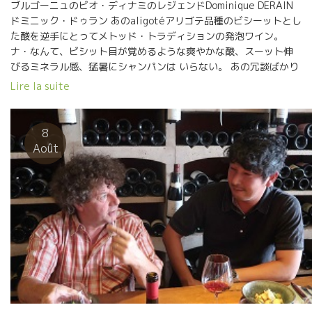
ブルゴーニュのビオ・ディナミのレジェンドDominique DERAIN
ドミニック・ドゥラン あのaligotéアリゴテ品種のビシーットとし
た酸を逆手にとってメトッド・トラディションの発泡ワイン。
ナ・なんて、ビシット目が覚めるような爽やかな酸、スーット伸
びるミネラル感、猛暑にシャンパンは いらない。 あの冗談ばかり
飛ばして自分と周りを笑わせるドゥランのエスプリそのもの！ 冗
Lire la suite
談の様な酸とミネラルで笑顔が爆発、猛暑も吹っ飛ぶ！！
Chut・・・・・Derain シュット ドゥラン ブルゴーニ
ュの石灰質からくるダシ汁のような旨味ものっている。
8
Eté Canicule, rien ne vaut le vin de Derain Une légende de
Août
Biodynamie Bourgogne, c’est Dominique DERAIN. Le vin
pétillant d’une façon traditionnelle malgré une acidité de
l’aligoté. Une acidité merveilleuse, une fraîcheur
éclatante, une longue durée de la sensation minérale!! Déjà
pas besoin du champagne en canicule. Son vin est
exactement un reflet de l’esprit de Derain: un blagueur
agréable qui fait rire tout le monde. Une acidité et un
minéral agréablement étonnants!! Autour de son vin, les
gens rigolent et rient en oubliant la chaleur de la canicule!!
Le vin de Derain efface la canicule!! Son vin a […]