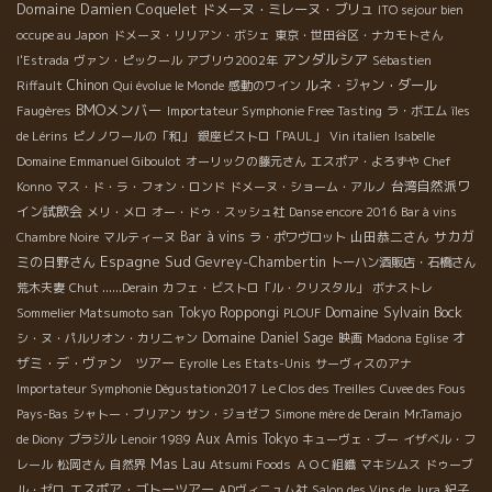
Domaine Damien Coquelet
ドメーヌ・ミレーヌ・ブリュ
ITO sejour bien
occupe au Japon
ドメーヌ・リリアン・ボシェ
東京・世田谷区・ナカモトさん
アンダルシア
l'Estrada
ヴァン・ピックール
アブリウ2002年
Sébastien
Chinon
ルネ・ジャン・ダール
Riffault
Qui évolue le Monde
感動のワイン
BMOメンバー
Faugères
Importateur Symphonie Free Tasting
ラ・ボエム
îles
de Lérins
ピノノワールの「和」
銀座ビストロ「PAUL」
Vin italien
Isabelle
Domaine Emmanuel Giboulot
オーリックの藤元さん
エスポア・よろずや
Chef
台湾自然派ワ
Konno
マス・ド・ラ・フォン・ロンド
ドメーヌ・ショーム・アルノ
イン試飲会
メリ・メロ
オー・ドゥ・スッシュ社
Danse encore 2016
Bar à vins
Bar à vins
山田恭二さん
サカガ
Chambre Noire
マルティーヌ
ラ・ポワヴロット
Espagne Sud
ミの日野さん
Gevrey-Chambertin
トーハン酒販店・石橋さん
荒木夫妻
Chut ......Derain
カフェ・ビストロ「ル・クリスタル」
ボナストレ
Domaine Sylvain Bock
Tokyo Roppongi
Sommelier Matsumoto san
PLOUF
Domaine Daniel Sage
オ
シ・ヌ・パルリオン・カリニャン
映画
Madona Eglise
ザミ・デ・ヴァン ツアー
Eyrolle
Les Etats-Unis
サーヴィスのアナ
Importateur Symphonie Dégustation2017
Le Clos des Treilles
Cuvee des Fous
Pays-Bas
シャトー・ブリアン
サン・ジョゼフ
Simone mère de Derain
Mr.Tamajo
Aux Amis Tokyo
de Diony
ブラジル
Lenoir 1989
キューヴェ・ブー
イザベル・フ
Mas Lau
レール
松岡さん
自然界
Atsumi Foods
ＡＯＣ組織
マキシムス
ドゥーブ
エスポア・ゴトーツアー
ル・ゼロ
ADヴィニュム社
Salon des Vins de Jura
紀子