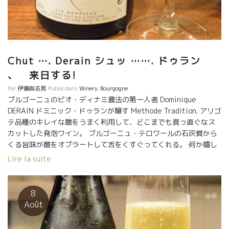
Chut …. Derain シュッ ……. ドゥラン
、 来日する!
Par
伊藤與志男
Publié dans
Winery
,
Bourgogne
ブルゴーニュのビオ・ディナミ農法の第一人者 Dominique
DERAIN ドミニック・ドゥランが醸す Methode Tradition. アリゴ
テ品種のキレイな酸をうまく利用して、どこまでも真っ直ぐなス
カットした発泡ワイン。 ブルゴーニュ・テロワールの石灰質から
くる旨味が酸をオブラートして舌をくすぐってくれる。 何か嬉し
い事があった時は、喜びが２倍増！！ 悲しいことがあったり、悔
Lire la suite
しい思いがあった時は、この酸が吹き飛ばしてくれます！！ 試し
てみて下さい。 スカット！！ ★ドミニック・ドゥランがこの１１
月に日本にやって来ます！！ ダジャレを飛ばしまくって、自分で
8
笑っている楽しい人です。 東京、大阪に行きます。 是非、逢いに
Août
きてください。！！ おって、このFBにて連絡します。