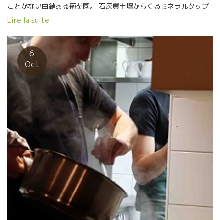
ことがない由緒ある葡萄園。 石灰質土壌からくるミネラルタップ
リの美味しいワインを醸すジュリアン。 ジュリアンは二つの
Lire la suite
PASSIONがある。 一つは勿論ワイン。 二つめは、演劇である。
幅の広い人間性をもっているジュリアンのワインには常に、優し
さが表現されている。 その裏を支えているミネラル感は本当に素
6
晴らしい。
Oct