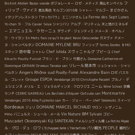
フ
Bistrot Atelier
Bazas viande
ボジョレーォー
ロゼ・メティス
南仏モンペイル
ィリップ・ヴァイス
まどかさん
恵比寿店
モルゴン2016年
シャトー・マルゴー
La Ferme des Sept Lunes
イタリアンレストラン「サッカパウ」
エニンドさん
Yo chan
ラ・フル
Caviar
Seiya
シャリバリ
アルプ・マリティム
天と地のエネルギ
エマニュエル・ラセーニュ
ー
ダヴィデ・ジェンティエ
ドメーヌ・オベルノ
ワ・ウイヨン
En Mets fais ce qu'il te plait
Kevin Descombe
ガヌヴァ
ドメー
DOMAINE MYLENE BRU
ヌ・シャンベルタン
フィリップ
Terres Dorées
ＢＭО
地中海
スヴィニャルグ
Chef Ishida
プピーユ
スタッフ
シャトレ
Chef
Kikuchi
Pouilly-Fuissé
ブラン・ド・ブラン
竹間さん
Domaine Catherine et
リレール見本市
Dominique DERAIN
Orveaux Tanaka san
リュショット・シャン
Angers
Rhône sud
Pouilly-Fumé
Alexandre Bain
ベルタン
ロゼ
パスカ
Groupe ESPOA
ブルノ・デ
ル・コレット
Venddange 2018 Christophe Pacalet
ュシェンヌ
ニーム
メリル・エ・ジェラルディンヌ・クロワジエ
Wine School
京橋
Montmartre
ランチ
CEDRIC GARREAU
Les Bastides d'Alquier
Ootsubo san
Vendanges 2016
Alliq Fujimoto san
カー・ジェー・ベー
chef Takemoto
スイーツ
Bordeaux
DOMAINE MARCEL RICHAUD
ジュリ
サロン・レザノニム
Vin Nature BIM
Sylvain
Miho
バニュルス・シュール・メール
ゴビー
Muscadet
Okonomiyaki Kiji SANTEKAN
アメルシュヴィル畑
La Petite Pépée
PEOPLE
ル・グロ・デュ・ロワ
パリ観光
植村シ
L'Echappee belle
L'Herbefolle
ェフ