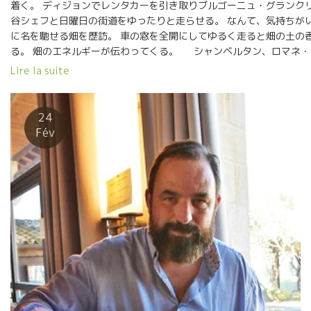
着く。 ディジョンでレンタカーを引き取りブルゴーニュ・グランクリ
谷シェフと日曜日の街道をゆったりと走らせる。 なんて、気持ちがい
に名を馳せる畑を歴訪。 車の窓を全開にしてゆるく走ると畑の土の
る。 畑のエネルギーが伝わってくる。 シャンベルタン、ロマネ・
く。 萬谷シェフがゆったりと煙をくねらせるて、瞑想の世界にはいる
Lire la suite
い日差しが気持ちよい。 畑の上にある森から鳥のさえずりが聞こえ
ビサビの世界だ。 ロマネ・コンチの畑のピノノワールが息づいて
24
Fév