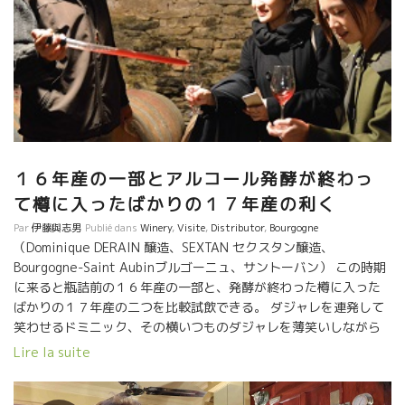
チャーミングでエネルギッシュなカトリーヌの人柄がまさに出て
いる。 筆：竹下 Envoyé de mon iPhone
１６年産の一部とアルコール発酵が終わっ
て樽に入ったばかりの１７年産の利く
Par
伊藤與志男
Publié dans
Winery
,
Visite
,
Distributor
,
Bourgogne
（Dominique DERAIN 醸造、SEXTAN セクスタン醸造、
Bourgogne-Saint Aubinブルゴーニュ、サントーバン） この時期
に来ると瓶詰前の１６年産の一部と、発酵が終わった樽に入った
ばかりの１７年産の二つを比較試飲できる。 ダジャレを連発して
笑わせるドミニック、その横いつものダジャレを薄笑いしながら
モクモクと自分が醸した１７年産を真剣に検証試飲を続けるジュ
Lire la suite
リアン。この二人は名コンビだ。 熱心なRebeccaレベッ
カさんは、このドゥランのミネラルがきいたブルゴーニュが大好