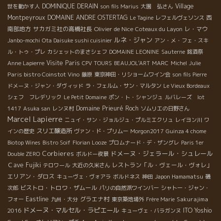
DOMINIQUE DERAIN
Village
世を動かす人
son fils Marius
大園 弘さん
Montpeyroux
DOMAINE ANDRE OSTERTAG
西
Le Tagine
レフェルヴェソンス
南部地方
サカガミ社の高橋社長
Olivier de Nice
レ・マウ
Coteaux du Layon
ルネ・ジャン
Janbo-mochi
Ota Daisuke sushi cuisinier
アン・メ・フェ・スキ
ル・トゥ・プレ
カシェットのまさシェフ
DOMAINE LEONINE
Sauterne
銘酒祭
Visite Paris
Anne Lapierre
CPV TOURS
BEAUJOL'ART
MARC
Michel
Julie
Paris bistro Coinstot Vino
藤原
東京神田・リショームワイン会
son fils Pierre
ドメーヌ・ジャン・ダヴィッド
ラ・フェルム・サン・マルタン
Le Vieux Bordeaux
シェフ フレデリック
Le Petit Domaine
ポン・ト・シャンジュ
ルバレーズ lot
Domaine Prieuré Roch
1417
Asuka san
レンヌ村
ソムリエの日野さん
Marcel Lapierre
ニュイ・サン・ジョルジュ・プルミエクリュ
レイヨン川
ワ
スリエ醸造所
インの歴史
ヴァン・ド・プリムー
Morgon2017
Guinza 4 chome
Biotop Wines
Bistro Soif
Florian Looze
プロムナード・デ・ザングレ
Paris 1er
Corbieres
ドメーヌ・ジェラール・シュレール
Double ZERO
ボルドー夜景
Ｃave Fujiki
レストラン「ル・ヴェール・ヴォレ」
テロワール
大近の久米さん
エリアン・ダロス
キューヴェ・ヴォアラ
ボルドネス
神田
Japon Hamamatsu
磯
ビストロ・トロワ・ザムール
次郎
パリの自然派ワインバー
シャトー・ジャン・
Eastline
グラエナ村
Sakurajima
フォー
九州・大分
東京築地場外
Frère Marie
ドメーヌ・マルセル・ラピエール
2016
ITO Yoshio
キューヴェ・バラガンヌ