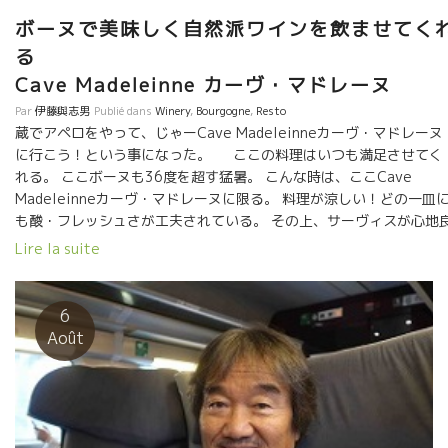
ボーヌで美味しく自然派ワインを飲ませてく
Cave Madeleinne カーヴ・マドレーヌ
Par
伊藤與志男
Publié dans
Winery
,
Bourgogne
,
Resto
蔵でアペロをやって、じゃーCave Madeleinneカーヴ・マドレーヌ
に行こう！という事になった。 ここの料理はいつも満足させてく
れる。 ここボーヌも36度を超す猛暑。 こんな時は、ここCave
Madeleinneカーヴ・マドレーヌに限る。 料理が涼しい！どの一皿
も酸・フレッシュさが工夫されている。 その上、サーヴィスが心地
い。 美味しいワインもあり。 ボーヌで洗練された本格ビストロジー
Lire la suite
料理といえばここに限る。 今日はパカレのNTGの１１年と１２年の
レジムを開けた。 １１年の太陽からくる酒質、１２年のミネラルか
くる酒質が明らかな比較になった。 今日の様な猛暑の日は、１２年
6
涼しさ、スート長く伸びてくるミネラル感が爽やかさを演出してく
Août
る。 今日のここの酸の乗った料理に完璧。 柳沼さん、フィリッ
プとも話しが弾む。初対面とは思えなく打ち解けた話ができた。 ワ
ンの話しが生き方に連動しているフィリップの話しは面白い。 子供
育てるようにワインを育てる話しなど。 『樽熟成中、ワインを好き
手朴っておいたら、子供と同じように我儘な妙な子になってしまう