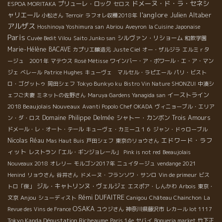
ドメーヌ・ド・ラ・セネシ
プリューレ・ロック
ESPOA MORITAKA
セロス
l'anglore
ャリエール
Julien Altaber
小松さん
Terroir
ラフォレ収穫2018年
アルザス
Hoshinoya Yoshimura san
Abriou
Aveyron
la Cuisine Japonaise
Paris
シルヴァン・リショーム
Cuvée Bedit Vilou
Saito Junko san
和飲学園
Marie-Hélène BACAVE
カプリエ醸造元
Juste Ciel
オー・ザルジラ
エルミｒタ
ージュ 2001年
マテウス
Rosé Métisse
ワインバー・ア・ボワール・エ・ア・マン
ジェ
ベレール
Patrice Hughes
キューヴェ マルセル・ラピエール
パリ・ビスト
ロ・ゴグットゥ
岡田シェフ
Tokyo Bunkyo ku
Bistro Vin Nature SHONZUI
中湊シ
イーストライン
ェフご夫妻
ミネットの佐野さん
Maruya Gardens Yanagida san
2018 Beaujolais Nouveaux
Avanti Popolo
Chef OKADA
ヴィニョーブル・エリア
Domaine Philippe Delmée
シャトー・カンボン
Trois Amours
ン・ダ・ロス
ドメール・レ・オート・テール
キューヴェ・カミーユ１６
ジャン・ドゥローブル
エドワード・ラフ
Nicolas Réau
Mas Haut Buis
戸田シェフ
東京のリョウさん
ィット
レストラン「エル・ギンジョレール」
Pink is not red
Beeaujolais
Nouveaux 2018
オレリー
モルゴン2017年
ニュイタージュ
vendange 2021
Henind
リョウさん
谷井さん
ドメーヌ・フランソワ・サンロ
Vin de primeur
ビス
ジル・キャトリンヌ・ヴェルジェ
トロ「俊」
エスポア・しんかわ
Arbois
東京・
Rémi DUFAITRE
Anjou
文京
シューディスト
Canigou
Château Chainchon
La
OSAKA
Revue des Vins de France
ユウジさん
神奈川県藤沢市
レカール lot 1117
Tokyo Kanda Dégustation Richeaume
Paris 14e
ヤバイ
Boqueria market
竹下正