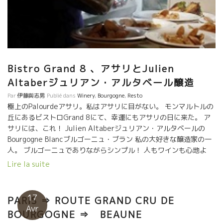
Bistro Grand 8 、アサリとJulien
Altaberジュリアン・アルタベール醸造
Par
伊藤與志男
Publié dans
Winery
,
Bourgogne
,
Resto
極上のPalourdeアサリ。私はアサリに目がない。 モンマルトルの
丘にあるビストロGrand 8にて、幸運にもアサリの日に来た。 ア
サリには、これ！ Julien Altaberジュリアン・アルタベールの
Bourgogne Blancブルゴーニュ・ブラン 私の大好きな醸造家の一
人。 ブルゴーニュでありながらシンプル！ 人もワインも心地よ
い。 ワインのトレサビリテ。 葡萄園まで遡り。
Lire la suite
Julien Altaberジュリアン・アルタベールのBourgogne Blancブ
ルゴーニュ・ブラン 私の大好きな醸造
家の一人。 ブルゴーニュでありながらシンプル！人もワインも心
17
PARIS ⇒ ROUTE GRAND CRU DE
地よい。 ワインのトレサビリテ。葡萄園まで遡
Avr
BOURGOGNE ⇒ BEAUNE
り。