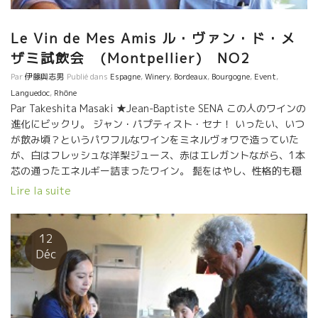
Le Vin de Mes Amis ル・ヴァン・ド・メ
ザミ試飲会 (Montpellier) NO2
Par
伊藤與志男
Publié dans
Espagne
,
Winery
,
Bordeaux
,
Bourgogne
,
Event
,
Languedoc
,
Rhône
Par Takeshita Masaki ★Jean-Baptiste SENA この人のワインの
進化にビックリ。 ジャン・パプティスト・セナ！ いったい、いつ
が飲み頃？というパワフルなワインをミネルヴォワで造っていた
が、白はフレッシュな洋梨ジュース、赤はエレガントながら、1本
芯の通ったエネルギー詰まったワイン。 髭をはやし、性格的も穏
やかになった感じのセナ。旨し！ ★Thomas Picot –
Lire la suite
Domaine Pattes Loup パット・ルーのトマ・ピコは2015年ヴィ
ンテージを持参。このエレガントなミネラル感がたまらない。繊
細なシャブリ。余韻の塩気が心地良い。 ★Mas Haut BUIS
12
ラングドックの標高500mにぶどう畑を持つマス・オー・ビュイ。
Déc
オリヴィエも昔は凝縮度たっぷり、新樽たっぷりのワインを造っ
ていたが、今やマセラシオンカルボニックで、樽の使用も減ら
し、素晴らしいバランスのワインを造っている。
★Cosmic(スペイン) この自然派巨匠溢れるサロンで、ひときわ輝