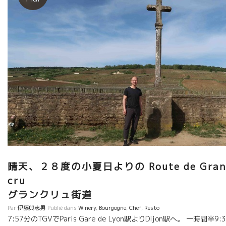
ンビの作品は最高傑作だった。 ブルゴーニュの真髄のテロワール
を有していたロック氏、それをピュアーに液体に写しこんだ液体
は、体がしびれるほどの感動だった。 その数日後に、フィリップ
にマルセル・ラピエールのところに連れていってもらった。 マル
セルは10年ミレジムの垂直テースティングをさせてくれた。 これ
また、大ショックだった。 SO2酸化防止剤がなくても、ガメ品種
がまるでグラン・ブルゴーニュの様な繊細なワインになってい
た。 それ以来、私はドップリこの世界に入り込んだ。 その最初の
出逢いがブルゴーニュだった。 今、ブルゴーニュに向かうTGVの
中でこの記事を書いている。 ブルゴーニュはいつも私をドキドキ
させてくれる。 さあ、今日もフィリップの１７年産をフィリップ
とテースティングするのが楽しみだ。
晴天、２８度の小夏日よりの Route de Gran
cr
グランクリュ街道
Par
伊藤與志男
Publié dans
Winery
,
Bourgogne
,
Chef
,
Resto
7:57分のTGVでParis Gare de Lyon駅よりDijon駅へ。 一時間