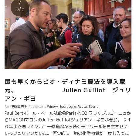
きだ。 １６年産と１７年産をどうしても試飲したかった。あまり
7
にもの美味しさにレベッカもバーバラも驚く。 １６年産も素晴ら
Déc
しいできだった。１７年産は更に充実していた。 色は薄めなの
に、液体の旨味、酸とミネラル、果実味のバランスが絶妙な繊細
さであった。 ジュリアンの醸造センスが光っている。 ピノのダイ
レクトプレスのロゼ、白の軽いマセラッション。 ジュラ方式
の手で除梗の葡萄粒丸ご発酵など、トビッキリ美味しい。 ウー
ン、Magnifique!!本当に素晴らしい！！
最も早くからビオ・ディナミ農法を導入蔵
元、 Julien Guillot ジュリ
アン・ギヨ
Par
伊藤與志男
Publié dans
Winery
,
Bourgogne
,
Resto
,
Event
Paul Bertポール・ベール試飲会Paris-NO2 同じくブルゴーニュか
らMACONマコンのJulien Guillotジュリアン・ギヨが参加。 ９１
０年まで遡ってクルニー修道院から続くテロワールを再生させて
いるジュリアンがいた。 歴史的に一切の化学物質が一度も入った