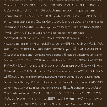
ソントル
カタロニア地方
さん
GUCITE
タンタシオン
ミレジム・ビオ2019
ラ・
Domaine Dominique Derain
ルビュー・デュ・ヴァン・ド・フランス
東京・六本木
Géorgie
stands
フランス・ツアー
アントワンヌ・アレナ
トム・ゴ
Languedoc
Osaka Komatsuya
ティエ
restaurant Yaoyu
Paris Notre Dame
Domaine des Soulié
Dard et Ribo
南仏
cavistes japonais
2020
今尾さん
ポール・ルイ・ウジェンヌ
Carignan Vieilles Vignes 16
Hermitage
Montpellier
ダムバッシュ・ラ・ヴィル
サカガミ社
Saint Aubin 1er Cru
NICOLAS BERTIN
東京・渋谷・高太郎さん
2018年収穫・クリストフ・パカレ
八丈
CHÂTEAU CAMBON
島の山田さん
2018年11月伊藤與志男の日本の旅
Apps
伊
豆
Cachette Masa chef
Domaine Mikael Bouges
桜
Bois de Vincennes
Ghislaine
Descombes
アントニー・テヴネ
Arts et Metiers
シェフ・リョウさん
Rosé PETAR
ドメーヌ・ジョリ・フェリオル
クリストフ・プエヨ
ロイック
長女のマドレーヌ
ストラスブルグ
シノン
ちゃん
Matheus
Renaissance des AOC
イーストライン
Vendange 2018 Dominique
の門脇さん
ケランヌ
Importateur Kadowaki Noriko
Derain
Sumoll cépage
Président Association de Sommeliers au Japon
GAR'O'VIN
La Font de L'Olivier
Le Bruel
TAKI BAKE
KM31
築地の魚
Ganevat
サカノジュン
ムーラン・ナ・ヴァン
さん
Chateau Cassini
アンリー・フレデリック・ロック
ボジョレブラン
ラ・トォルトゥーガ
居酒屋・ユメキチ神田
キャヴィア
ラ・シャン
シルヴァン・オエッシュ
ブル・ノワール
sa fille ainée Madeleine
ポムロル