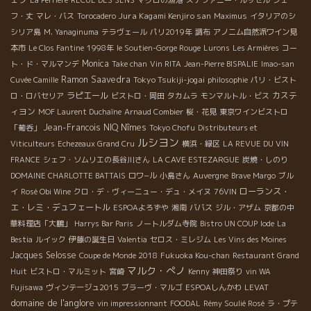
La Perrière
RECUE DES SENS
マグロの漁港
ステファニー・ルッセル
シェ
Jura Kagami Kenjiro san
フ・丈
マレ・バス
Torocadero
Maximus
イタリアのシ
シリア島
M. Yanaginuma
テラヴェール
パリ2019年
調布
アノニム自然派ワイン見
本市
Le Clos Fantine
1998年
le Soutien-Gorge Rouge
Lurons
Les Armières
コー
Monica
ト・ド・マルマンデ
Take chan
Vin RITA
Jean-Pierre BISPALIE
Imao-san
Ramon Saavedra
Tokyo Tsukiji-jogai
Cuvée Camille
philosophie
パリ・ビスト
ラピエール
カステ
ロ・ロバセリア
ビストロ・岡田
タカムラ
モンマルトル・ビス
ィヨン
MOF Laurent Duchaîne
Arnaud Combier
桜・花見
東京ワインビストロ
Jean-Francois NIQ
Nîmes
「葡呑」
Tokyo Chofu
Distributeurs et
ルシヨン
Viticulteurs
Echezeaux Grand Cru
横浜・緑区
LA REVUE DU VIN
FRANCE
シェフ・ソムリエの長谷川さん
LA CAVE ESTEZARGUE
炭焼・しのり
DOMAINE CHARLOTTE BATTAIS
ロワ−ル
小島さん
Auvergne
Brave Margo
ブル
ローランス・
イ
Rosé Obi Wine
クロ・デ・ヴィーニュー・デュ・メイヌ
76VIN
エ・レミ・デュフェートル
ESPOAよろずや
湘南
ババス
ジル・アザム
京都の中
華料理店「大鵬」
Harrys Bar Paris
ノートルダム寺院
Bistro UN COUP
Iode
La
Bestia
ルイック
伊藤の誕生日
Valentia
セロス・ミレジム
Les Vins des Moines
Jacques Selosse
Coupe de Monde 2018
Fukuoka Kou-chan
Restaurant Grand
マルク・ぺノ
Huit
ビストロ・マルミット
宮崎
Kenny
神田祭り
vin WA
Fujisawa
ヴィンテージュ2015
ブラーヴ・マルゴ
ESPOAしんかわ
LEVAT
domaine de l'anglore
vin impressionnant
FOODAL
Rémy Soulié Rosé
ラ・プテ