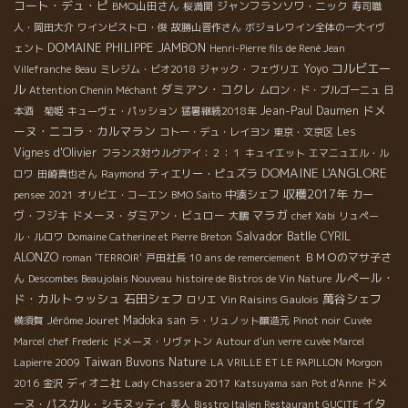
コート・デュ・ピ
BMO山田さん
ジャンフランソワ・ニック
桜満開
寿司職
人・岡田大介
ワインビストロ・俊
故勝山晋作さん
ボジョレワイン全体の一大イヴ
DOMAINE PHILIPPE JAMBON
ェント
Henri-Pierre fils de René Jean
コルビエー
Yoyo
Villefranche
Beau
ミレジム・ビオ2018
ジャック・フェヴリエ
ル
ダミアン・コクレ
Attention Chenin Méchant
ムロン・ド・ブルゴーニュ
日
ドメ
Jean-Paul Daumen
本酒 菊姫
キューヴェ・パッション
猛暑継続2018年
ーヌ・ニコラ・カルマラン
Les
コトー・デュ・レイヨン
東京・文京区
Vignes d'Olivier
フランス対ウルグアイ：２：１
キュイエット
エマニュエル・ル
DOMAINE L'ANGLORE
ティエリー・ピュズラ
ロワ
田崎真也さん
Raymond
収穫2017年
中湊シェフ
カー
pensee
2021
オリビエ・コーエン
BMO Saito
マラガ
ヴ・フジキ
ドメーヌ・ダミアン・ビュロー
大鵬
chef Xabi
リュペー
Salvador Batlle
CYRIL
ル・ルロワ
Domaine Catherine et Pierre Breton
ALONZO
ＢＭＯのマサ子さ
roman 'TERROIR'
戸田社長
10 ans de remerciement
ルペール・
ん
Descombes Beaujolais Nouveau
histoire de Bistros de Vin Nature
ド・カルトゥッシュ
石田シェフ
萬谷シェフ
Vin Raisins Gaulois
ロリエ
Jérôme Jouret
Madoka san
横須賀
ラ・リュノット醸造元
Pinot noir
Cuvée
Marcel
chef Frederic
ドメーヌ・リヴァトン
Autour d'un verre
cuvée Marcel
Taiwan Buvons Nature
Lapierre 2009
LA VRILLE ET LE PAPILLON
Morgon
ディオニ社
Lady Chassera 2017
ドメ
2016
金沢
Katsuyama san
Pot d'Anne
イタ
ーヌ・パスカル・シモヌッティ
美人
Bisstro Italien Restaurant GUCITE