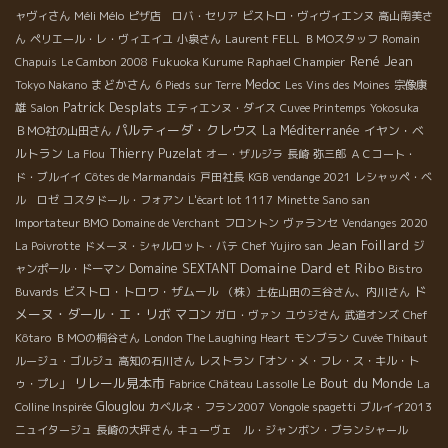
Méli Mélo
ャヴィさん
ピザ店 ロバ・セリア
ビストロ・ヴィヴィエンヌ
高山南美さ
ん
ペリエール・レ・ヴィエイユ
小泉さん
Laurent FELL
ＢＭОスタッフ
Romain
René Jean
Raphael Champier
Chapuis
Le Cambon 2008
Fukuoka Kurume
まどかさん
Medoc
Tokyo Nakano
6 Pieds sur Terre
Les Vins des Moines
宗像康
Patrick Desplats
雄
Salon
エティエンヌ・ダイス
Cuvee Printemps
Yokosuka
パルティーダ・クレウス
La Méditerranée
イヤン・ベ
ＢＭО社の山田さん
ルトラン
Thierry Puzelat
La Flou
オー・ザルジラ
長崎
弥三郎
ＡＣコート・
ド・ブルイイ
Côtes de Marmandais
戸田社長
KGB
vendange 2021
レシャッペ・ベ
ル ロゼ
コスタドール・フォアン
L'écart lot 1117
Minette Sano san
Importateur BMO
Domaine de Verchant
フロントン
ヴァランセ
Vendanges 2020
Jean Foillard
La Poivrotte
ドメーヌ・シャルロット・バテ
Chef Yujiro san
ジ
Domaine Dard et Ribo
Domaine SEXTANT
ャンポール・ドーマン
Bistro
ド
ビストロ・トロワ・ザムール
Buvards
（株）土佐山田の三谷さん、内川さん
メーヌ・ダール・エ・リボ
マコン
ガロ・ヴァン
ユウジさん
武道オンズ
Chef
Kôtaro
ＢＭОの桐谷さん
London The Laughing Heart
モンブラン
Cuvée Thibaut
ルージュ・ゴルジュ
高知の石川さん
レストラン「オン・メ・フレ・ス・キル・ト
リレール見本市
Le Bout du Monde
ゥ・プレ」
Fabrice
Château Lassolle
La
Glouglou
Colline Inspirée
カベルネ・フラン2007
Vongole spagetti
ブルイイ2013
ニュイタージュ
長崎の大坪さん
キューヴェ ル・ジャンボン・ブランシャール