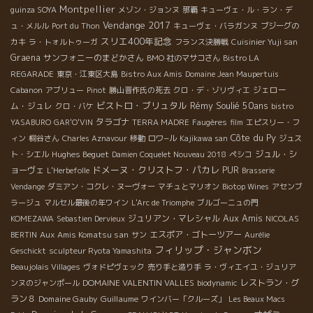
Montpellier
guinza SOYA
メゾン・ジョンヌ
那覇
キューヴェ・ル・ラン・デ
Vendange 2017
ュ・メルル
Port du Thon
キューヴェ・バラガンヌ
ブジーグの
スリエ400年記念
カキ
ラ・トォルトゥーガ
フランス決勝戦
Cuisinier Yuji san
Graena
サンフォニーのまどかさん
BMO 社のマサコさん
Bistro LA
REGARADE
東京・江東区大島
Bistro Aux Amis
Domaine Jean Maupertuis
ジェロー
Cabanon
アブリュー
Pinot
勝山晋作氏の死去
クロ・デ・ゾリヴィエ
ビストロ・ブリュタル
Rémy Soulié 50ans
ム・ジュレ
クロ・バケ
bistro
タラゴナ
YASABURO
GAR'O'VIN
TERRA MADRE
Faugères
film
エピスリー・フ
Côte du Py
ィン
桐谷さん
Charles Aznavour
移動
ロワ−ル
Kajikawa san
ジュス
Hughes Beguet
ジュル・シ
ト・シエル
Damien Coquelet Nouveau 2018
ペシコ
ドメーヌ・クリストフ・パカレ
ョーヴェ
PUR
L'Herbefolle
Brasserie
Vendange
ダミアン・コクレ・ヌーヴォー
マチュとマリオン
Biotop Wines
アセンブ
ラージュ
マルセル最後の年ワイン
L'Arc de Triomphe
ブルゴーニュの門
Aux Amis
ジュリアン・マレシャル
KOMEZAWA
Sebastien Dervieux
NICOLAS
Aux Amis Komatsu san
エスポア・ゴトーツアー
BERTIN
サン
Aurélie
フィリップ・ジャンボン
Geschickt
sculpteur Ryota Yamashita
Beaujolais Villages
ヴォドピヴェック
売り手と造り手
ラ・ヴィエイユ・ジュリア
DOMAINE VALENTIN VALLES
レストラン・グ
ンヌのジャンポール
biodynamic
ラン８
Domaine Gauby
Guillaume
ワインバー「クルーズ」
Les Beaux Macs