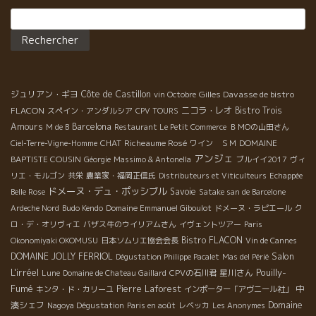
Rechercher :
ジュリアン・ギヨ
Côte de Castillon
Gilles Davasse de bistro
vin Octobre
FLACON
ニコラ・レオ
Bistro Trois
スペイン・アンダルシア
CPV TOURS
Amours
Barcelona
M de B
Restaurant Le Petit Commerce
ＢＭОの山田さん
CHAT
Richeaume Rosé
DOMAINE
Ciel-Terre-Vigne-Homme
ワイン ＳＭ
アンジェ
BAPTISTE COUSIN
Géorgie
Massimo & Antonella
ブルイイ2017
ヴィ
リエ・モルゴン
共栄
農業家・福岡正信氏
Distributeurs et Viticulteurs
Echappée
ドメーヌ・デュ・ポッシブル
Savoie
Belle Rose
Satake san de Barcelone
Ardeche Nord
Budo Kendo
Domaine Emmanuel Giboulot
ドメーヌ・ラピエール
ク
ロ・デ・オリヴィエ
バザス牛のウイリアムさん
イヴェントツアー
Paris
Bistro FLACON
Okonomiyaki OKOMUSU
日本ソムリエ協会会長
Vin de Cannes
Salon
DOMAINE JOLLY FERRIOL
Dégustation Philippe Pacalet
Mas del Périé
L'irréel
Pouilly-
星川さん
Lune
Domaine de Chateau Gaillard
CPVの石川君
Fumé
Pierre Laforest
中
キンタ・ド・カリーユ
インポーター「アヴニール社」
湊シェフ
Domaine
Nagoya Dégustation
Paris en août
レベッカ
Les Anonymes