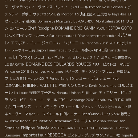
ヌ・ヴァランタン・ヴァレス
ブリュノ・シュレール
Pompon Rosé
Cornas
アヴ
丸山宏人
ァンティ・ポポロ
ヴァンセンヌの森
Morgon 16
庄元さん
Pays-Bas
ロ
リヨ
ゼ・ランディ
磯次郎
Domaine de Montgilet
ESPOAいせい
Montcalmès 2011
DOMAINE ERIC KAMM
ン
Chef Rodolphe
ESPOA GOTO
エイロール
PLOUF
ボジョ
ロイック・ルール
TOUR
Paris restaurant
Développement ensemble
レ
エスポア・ゴトー
ジェローム・ソリーニ
La Trenchée 2016
2018年ボジョ
レ・ヌーヴォー出荷
Japon Hamamatsu
ラピエール家の7月14日祭
vins de mes
La Tortuga
amis
ジェローム・ギシャール
ミレジム２０１７
ミネットの佐野さん
DOMAINE DES FOULARDS ROUGES
LE BARATIN
パリ・ビストロ・マルゴ
Vendange 2018
Salon Les Anonymes
ドメーヌ・デ・メゾン・ブリュレ
戸田シェ
レミー・デュフェートル
フ
サカガミ社
Morgon2017
Fer du Sang 16
沖縄
コルビエ
DOMAINE PHILIPPE VALETTE
サンシニャン
Denis Deschamps
ール
後藤アキ子さん
ティエリー・ピュズ
La Louce
Nonura Unison Fujiki san
ラ
シス・ピエ・シュール・テール
ゴビー
vendange 2018 Lapalu
台北在住の加藤
ローランス・エ・レミ・デュフェートル
さん
ジャンヌ・ダルクとシャルル７世
キューヴェ マルセル・ラピエール
田所オーナー
Pot d'Anne
オーリックの藤元さ
Tokyo Kanda Dégustation Richeaume
フルーリ
ん
Nishio san
Yoshiki san
Domaine Philippe Delmée
PRIEURE SAINT CHRISTOPHE
Domaine La Roche
Importateur REBECCA
Buissière
ビストロ・プルプ
サンフォニー社
Higashi