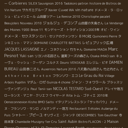
Corbieres
ー
SILEX Sauvignon 2016
Tadokoro patron
histoire de Bistros de
vin nature
Vin Nature
サカガミグループ
Xavier
Cuveé WA
ドメーヌ・ラ・ロッ
シュ・ビュイシエール
山田屋ツアー
La Remise 2018
Chiristophe pacalet
ジョルジュ・デコンブ
Beaujolais Nouveau 2018
山田屋の矢島さん
La Vendange
des Moines 1988
Breze 11
モンドゥーズ・トラディション2003年
オビ・ワイン
ドメーヌ・セクスタン
ＢＭО社
ロバ・セリアのヴァンサン
Quinonero Pierre
タ
レピュブリック広場
ンキエット・ママン
DOMAINE CHARLOTTE BATTAIS
Marc
JACQUES LASSAIGNE
エノ・コネクション
竹ちゃん
Domaine MADA
Pesnot
Yuki san
リヨンの石田さん
渥美フーズの森さん
Osaka IMAO san
キュ
DAMIEN
ーヴェ・ウッシュ・クーザン
コルナス
Douro
VENSKAB
ミレジム・ビオ
BUREAU
山田恭二さん
Auxerrois Nature 2016
八丈島の山田さん
竹之内さん
Ｃ
Le Grau du Roi
ａｔｈｅｒｉｎｅ Ｂｒｅｔｏｎ
フランソワ・エコ
Village
ジャン・フォワラール
Arbois Pupillin
マダム・ロゼ
Guinza 4 chome
ブラッスリ
Sud-Ouest
NICOLAS TESTARD
ーヴァンダンジュ
Paul
Tanii-san
アレイヤ地方
ローランス・マニヤ・クリエフ
ウイヤード
Rita
トム・ゴティエ
2018年
Oenoconnexion Kisho
BMO Saito
イタリアンレストラン「サッカパウ」
ドメー
ヌ・フランソワ・サンロ
ノルマンディー地方
Restaurant 3 étoiles Auberge du
シャトー・プピーユ
DESCOMBES
Puis
オリヴィエ・ジャンテ
Tom Gauthier
寺
Saint Aubin
Maison
田本家
Chambolle Musigny 1er Cru
Bistro FLACON - 2