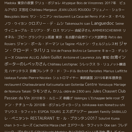
Madoka
東京の夜景
クリュ・ボジョレ
Atypique
Bois de Vincennes
2017年 ビュ
ルアゼロ
文芸社
Château Margaux
JEAN LOUIS POUDOU
ブリュノー・シュラー
Beaujolais blanc
サン・シニアン
restaurent La Casa del Perro
ドメーヌ・オベル
Languedoc
クロズリー・デ・ムシ
Takenouchi san
Seine
ノワ・ウイヨン
ヴィニョーブル・エリアン・ダ・ロス
サンソー
由紀子さん
AMMERSCHEWIHR
リ
オネル・ゴビー
グランクリュ街道
東京・名古屋の自然ワイン大試飲会
Patis des
ジャ
ジャン・ポール・ドーマン
Rosiers
Le Tagine
ぺルナン・ヴェルジュレス村
ン・クロード・ラパリュ
Vin de France
Bistro Le Sancerre
キョーコ・デュシ
台湾イン
Julien Guillot
ェーヌ
Cézanne
ALLIQ
Antoine et Laurence Joly
愛知
ポーターのレベッカさん
Château Lestignac
シレックス
ラ・リュノット醸造
元
ハヤリテラス
京橋フレンチ
ク・ド・フードル
Bistrot Parcelles
Marius Laffitte
Pierre Nicolas
Izakaya Furabo
シュトロマイヤー
東欧諸国
2019年新年昼食会
Centre
restaurent Chateaubriand
Katsumata san Gotenba
Yorozuya
Mariage
ラモンさん
Club
Jules Chauvet
de Nomura Takaki
カリム
cèdre de 2300 ans
Passion du Vin
ヴ
2018年ラ・ルミーズ
串揚げ
Valençay
L'Echappee belle rosé
ァン・ナチュール
2018年・ボジョレヴィラージュ
Ishikawa-ken Komatsu-shi
エスポアツアー
マリウス・ラフィット
ESPOA TOURS
pacalet familly
DABALLO
RESTAURANT
レ・ぺニタント
セ・ル・プランタン2017
Solutré
Kuma
chan
トゥールーズ
Cachette Masa chef
エドワール・ラフィット
Ooe san
フレデ
ドメー
リック・プルタリエ
CPV Kikuchi Madoka
カンヌのワイン
いまでや
美人