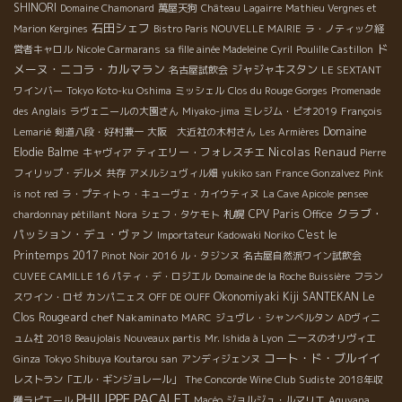
SHINORI
Domaine Chamonard
萬屋天狗
Château Lagairre
Mathieu Vergnes et
石田シェフ
Marion Kergines
Bistro Paris NOUVELLE MAIRIE
ラ・ノティック経
ド
営者キャロル
Nicole Carmarans
sa fille ainée Madeleine
Cyril
Poulille Castillon
メーヌ・ニコラ・カルマラン
ジャジャキスタン
名古屋試飲会
LE SEXTANT
ワインバー
Tokyo Koto-ku Oshima
ミッシェル
Clos du Rouge Gorges
Promenade
des Anglais
ラヴェニールの大園さん
Miyako-jima
ミレジム・ビオ2019
François
Domaine
Lemarié
剣道八段・好村兼一
大阪 大近社の木村さん
Les Armières
Nicolas Renaud
Elodie Balme
ティエリー・フォレスチエ
キャヴィア
Pierre
フィリップ・デルメ
共存
アメルシュヴィル畑
yukiko san
France Gonzalvez
Pink
is not red
ラ・プティトゥ・キューヴェ・カイウティヌ
La Cave Apicole
pensee
クラブ・
札幌
CPV Paris Office
chardonnay pétillant
Nora
シェフ・タケモト
パッション・デュ・ヴァン
C'est le
Importateur Kadowaki Noriko
Printemps 2017
Pinot Noir 2016
ル・タジンヌ
名古屋自然派ワイン試飲会
CUVEE CAMILLE 16
パティ・デ・ロジエル
Domaine de la Roche Buissière
フラン
Okonomiyaki Kiji SANTEKAN
Le
スワイン・ロゼ
カンパニェス
OFF DE OUFF
Clos Rougeard
chef Nakaminato
MARC
ジュヴレ・シャンべルタン
ADヴィニ
ュム社
2018 Beaujolais Nouveaux partis
Mr. Ishida à Lyon
ニースのオリヴィエ
コート・ド・ブルイイ
Ginza
Tokyo Shibuya Koutarou san
アンディジェンヌ
レストラン「エル・ギンジョレール」
The Concorde Wine Club
Sudiste
2018年収
PHILIPPE PACALET
穫ラピエール
Macéo
ジョルジュ・ルマリエ
Aguyana