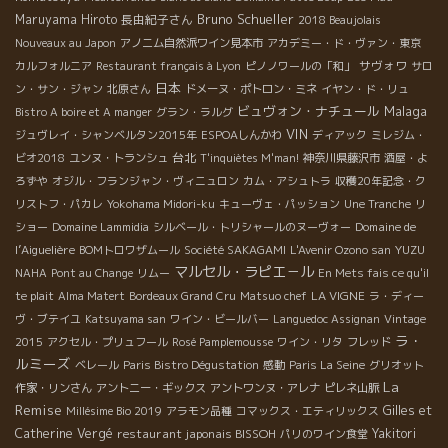
Bruno Schueller
Maruyama Hiroto
長由紀子さん
2018 Beaujolais
Nouveaux au Japon
アノニム自然派ワイン見本市
アカデミー・ド・ヴァン・東京
サヴォワ
カルフォルニア
Restaurant français à Lyon
ピノノワールの「和」
サロ
日本
ン・サン・ジャン
北原さん
ドメーヌ・ポトロン・ミネ
イヤン・ド・リュ
ビュヴォン・ナチュール
Malaga
Bistro A boire et A manger
グラン・ラルグ
VIN
ジュヴレイ・シャンベルタン2015年
ESPOAしんかわ
ディアック
ミレジム・
台北
ビオ2018
ユンヌ・トランシュ
T'inquiètes M'man!
神奈川県藤沢市
酒屋・よ
ろずや
オジル・フランジャン・ヴィニュロン
カム・アシュトラ
収穫20年記念・ク
リストフ・パカレ
Yokohama Midori-ku
キューヴェ・パッション
Une Tranche
リ
Domaine de
ショー
Domaine Lammidia
シルベール・トリシャールのヌーヴォー
l’Aiguelière
YUZU
BOMトロワザムール
Société SAKAGAMI
L'Avenir Ozono san
マルセル・ラピエ－ル
NAHA
Pont au Change
リムー
En Mets fais ce qu'il
LA VIGNE
te plait
Alma Matert
Bordeaux Grand Cru
Matsuo chef
ラ・ディー
ヴ・ブテイユ
Katsuyama san
ワイン・ビールバー
Languedoc Assignan
Vintage
ラ・
2015
アクセル・プリュフール
Rosé Pamplemousse
ワイン・リタ
フレッド
ルミーズ
ベレール
Paris Bistro Dégustation
感動
Paris La Seine
グリオット
La
作家・リンさん
アントニー・ギックス
アントワンヌ・アレナ
ピレネ山脈
Remise
Gilles et
Millésime Bio 2019
アラモン品種
コマックス・エティリックス
Catherine Vergé
restaurant japonais BISSOH
Yakitori
パリのワイン食堂