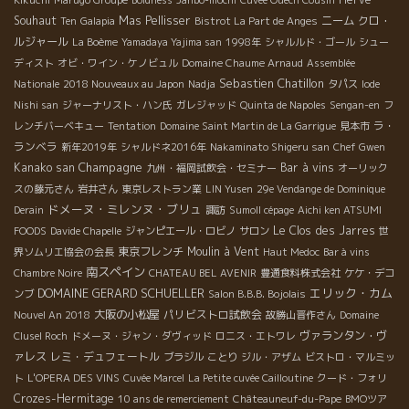
Souhaut
Mas Pellisser
ニーム
クロ・
Ten
Galapia
Bistrot La Part de Anges
ルジャール
La Boème
Yamadaya Yajima san
1998年
シャルルド・ゴール
シュー
ディスト
オビ・ワイン・ケノビュル
Domaine Chaume Arnaud
Assemblée
Sebastien Chatillon
Nationale
2018 Nouveaux au Japon
Nadja
タパス
Iode
Nishi san
ジャーナリスト・ハン氏
ガレジャッド
Quinta de Napoles
Sengan-en
フ
ラ・
レンチバーベキュー
Tentation
Domaine Saint Martin de La Garrigue
見本市
ランベラ
新年2019年
シャルドネ2016年
Nakaminato Shigeru san
Chef Gwen
Champagne
Kanako san
Bar à vins
九州・福岡試飲会・セミナー
オーリック
スの藤元さん
岩井さん
東京レストラン業
LIN Yusen
29e Vendange de Dominique
ドメーヌ・ミレンヌ・ブリュ
Derain
諏訪
Sumoll cépage
Aichi ken ATSUMI
Le Clos des Jarres
FOODS
Davide Chapelle
ジャンピエール・ロビノ
サロン
世
東京フレンチ
Moulin à Vent
界ソムリエ協会の会長
Haut Medoc
Bar à vins
南スペイン
Chambre Noire
CHATEAU BEL AVENIR
豊通食料株式会社
ケケ・デコ
DOMAINE GERARD SCHUELLER
エリック・カム
ンブ
Salon B.B.B. Bojolais
大阪の小松屋
パリビストロ試飲会
Nouvel An 2018
故勝山晋作さん
Domaine
ヴァランタン・ヴ
Clusel Roch
ドメーヌ・ジャン・ダヴィッド
ロニス・エトワレ
ァレス
レミ・デュフェートル
ブラジル
ことり
ジル・アザム
ビストロ・マルミッ
ト
L'OPERA DES VINS
Cuvée Marcel
La Petite cuvée Cailloutine
クード・フォリ
Crozes-Hermitage
10 ans de remerciement
Châteauneuf-du-Pape
BMOツア