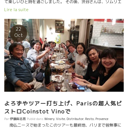
て楽しいひと時を過ごしました。 その後、渋谷さんは、ソムリエ
の仕事を離れて色んな会社経営の経験を積みました。 再度、ワイ
Lire la suite
ンのど真ん中の会社を設立されて、ザ・コンコルド・ワイン・ク
ラブにて現在活躍中。 今回はブルゴーニュに出張されて、今夜、
数時間後に日本へ帰国する途中で,自然派ワイン試飲会開催中の
22
Coinstot Vinoに寄ってくれました。 渋谷さんは、日本で自然派
Oct
ワインを初期の頃より、理解をしている数少ないソムリエさんだ
った。 頭が柔らかく、妙な壁をつくらないで現場で起きているこ
とを常に大切にしている貴重な人だと思う。 今では、グラン・ク
リュ・クラッセの蔵まで自然な造りをするようになってきた。 世
界中の著名レストランが自然なワインを扱う今、この造りのワイ
ンを無視してワインの仕事ができない時代になってきた。 何故？
最も、贅沢で、難しい造り方で、グンを抜いて繊細で、ピュアー
なワインになるからである。 世界中の一流シェフの、無駄を省い
たピュアーで繊細な料理にはピッタリの相性だからである。 時代
は着実に進化している。
よろずやツアー打ち上げ、Parisの超人気ビ
ストロCoinstot Vinoで
Par
伊藤與志男
Publié dans
Winery
,
Visite
,
Distributor
,
Resto
,
Provence
南仏ニースで始まったこのツアーも最終地、パリまで皆無事に