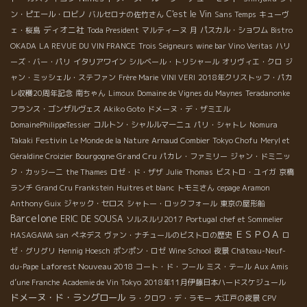
C'est le Vin
ン・ピエール・ロビノ
バルセロナの佐竹さん
Sans Temps
キューヴ
ディオニ社
ェ・桜島
Toda President
マルティーヌ
月
パスカル・ショワム
Bistro
OKADA
LA REVUE DU VIN FRANCE
Trois Seigneurs
wine bar Vino Veritas
ハリ
ーズ・バー・パリ
イタリアワイン
シルベール・トリシャール
オリヴィエ・クロ
ジ
ャン・ミッシェル・ステファン
Frère Marie
VINI VERI
2018年クリストッフ・パカ
レ収穫20周年記念
南ちゃん
Limoux
Domaine de Vignes du Maynes
Teradanonke
フランス・ゴンザルヴェス
Akiko Goto
ドメーヌ・デ・ザミエル
DomainePhilippeTessier
コルトン・シャルルマーニュ
パリ・シャトレ
Nomura
Festivin
Takaki
Le Monde de la Nature
Arnaud Combier
Tokyo Chofu
Meryl et
Bourgogne Grand Cru
Géraldine Croizier
パカレ・ファミリー
ジャン・ドミニッ
ク・カッシーニ
the Thames
ロゼ・ド・ザザ
Julie
Thomas
ビストロ・ユイガ
京橋
ランチ
Grand Cru Frankstein
Huitres et blanc
トモミさん
cepage Aramon
Anthony Guix
ジャック・セロス
シャトー・ロックフォール
東京の屋形船
Barcelone
ERIC DE SOUSA
ソルスルリ2017
Portugal
chef et Sommelier
ＥＳＰＯＡ
HASAGAWA san
ぺネデス
ヴァン・ナチュールのビストロの歴史
ロ
ゼ・グリグリ
Hennig Hoesch
ポンポン・ロゼ
Wine School
夜景
Château-Neuf-
Laforest Nouveau 2018
du-Pape
コート・ド・フール
ミス・テール
Aux Amis
d’une Franche
Academie de Vin Tokyo
2018年11月伊藤日本ハードスケジュール
ドメーヌ・ド・ラングロール
ラ・クロワ・デ・ラモー
大江戸の夜景
CPV