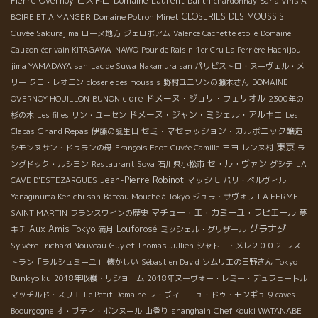
Pierre Overnoy
ビストロ
Domaine Laurent Barth
chardonnay
Bar à Vins A
CLOSERIES DES MOUSSIS
BOIRE ET A MANGER
Domaine Potron Minet
Cuvée Sakurajima
ローヌ地方
ジェロボアム
Valence Cachette etoilé
Domaine
Cauzon
écrivain KITAGAWA-NAWO
Pour de Raisin
1er Cru La Perrière
Hachijou-
jima YAMADAYA san
Lac de Suwa
Nakamura san
パリビストロ・ヌーヴェル・メ
リー
クロ・レオニン
closerie des moussis
野村ユニソンの藤木さん
DOMAINE
cidre
ドメーヌ・ジョリ・フェリオル
OVERNOY HOUILLON
BUNON
2300年の
ドメーヌ・ジャン・ミシェル・アルキエ
杉の木
Les filles
リン・ユーセン
Les
Grand Repas
セミ・マセラッション・カルボニック醸造
Clapas
伊藤の誕生日
東京
ヨヨ
シモンヌサン・ドゥランの母
François Ecot
Cuvée Camille
レンヌ村
ラ
セ・ル・ヴァン
ングドック・ルシヨン
Restaurant Soya
石川県小松市
グシテ
LA
Jean-Pierre Robinot
マッシモ
CAVE D’ESTEZARGUES
パリ・ベルヴィル
Yanaginuma Kenichi san
Bâteau Mouche à Tokyo
ジュラ・サヴォワ
LA FERME
マチュー・エ・カミーユ・ラピエール
SAINT MARTIN
フランスワインの歴史
夢
グラナダ
Aux Amis Tokyo
Louforosé
キチ
満月
ミッシェル・グリザール
Sylvère Trichard Nouveau
Guy et Thomas Jullien
シャトー・メレ２００２
レス
トラン「ラルシュミーユ」
懐かしい
Sébastien David
ソムリエの日野さん
Tokyo
Bunkyo ku
2018年収穫・リショーム
2018年ヌーヴォー・レミー・デュフェートル
マッチルド・スリエ
Le Petit Domaine
レ・ヴィーニュ・ドゥ・モンギュ
9 caves
Chef Kouki WATANABE
Boourgogne
オ・プティ・ボンヌール
山登り
shanghain