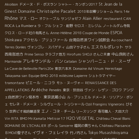
St Jean de la
Akoibon
ドメーヌ・ド・ボスラン
シャトー・カンボン2017
Domaine Christophe Pacalet
Ginest
2018年収穫リショーム
Paris 14e
Rhône
Alain Allier
マス・ロー
オクトーブル
サンジョゼフ
restaurant CAN
La Rumbera
ROCA
ラ・フル
シェフ・紺野
セロス・ミレジム
ノートルダム寺院
ESPOA
クロス・ロード社の有馬さん
Anne-Hélène
2018 Coupe de Monde
Shinkawa
アクセル・プリュファール
台湾自然派ワイン試飲会
Au couchant
エスカルポレット
Terres Dorées
ヴォンゴレ・スパゲティ
山田マサ子さん
サラ
西南部地方
中山良則さん
Prime Senso
タラゴナ地方
Hirofumi SHOJI さんご夫妻
アレキサンドル・バン
シャンパーニュ・ド・スーザ
Marmande
Catalan
La Cave de Belleville Paris20e
東京六本木
Domaine Ad Vinum
Hermitage
Takayama san
Equipe BMO
2018 millésime Lapierre
シュトラマイヤー
ピエール・ニコラ
tramontane
モト・ヌーヴォー
RENAISSANCE DES
Ardèche
APPELLATIONS
Penedès
東京・世田谷
ヴァン・レザン・ゴロワ
アンジ
東京武蔵小山
ェ自然派ワイン見本市・
ル・ブリュエル
ドメーヌ・リリアン・ボシ
ェ
セレネ・ドメーヌ・シルヴェール・トリシャール
Ozil Frangins Vignerons
びそ
エノ・コネ・チーム
う
世界ビオ栽培醸造家
リースリング
寿司職人・大田大介
H2O VEGETAL
Vin RITA
BMO Mr.Kamata
Metisse 17
Château Cheval Blanc
DOMAINE DE L'ECHALIER
ポール
Sancerre
福岡の黄ちゃん
Château Plaisance
イヴォ・フェレイラ
Tokyo Musashikoyama
ＢＭОの聖子さん
竹ノ内さん