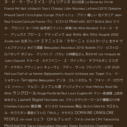
ヌ・ド・ラ・ヴィエイユ・ジュリアンヌ
石川社長
La Revue du Vin de
France
Pet Nat
Ishibashi Tours
Champs Libre
Nouveau Laforest2018
Domaine
Prieuré Saint Christophe
Europe
グルナッシュ・ブラン
嬉しい
北イタリア
Jean-
Minervois
シリ
Paul
Encore Canicule France
パリ・ビストロ
2017 Bulle à Zero
ル・アロンゾ
ルーツ66
自然派ワインバー祥瑞
Obi Wine Kenobull
ドメーヌ・オ
aux Amis des Vins
プピーユ・アティピック
ー・ブリュガス
Poupille 2008
エマニュエル・ラセーニュ
Asuka san
北浜フレンチ
エルミタージュ
生カキ
ヴ
ィルフランシュ
みどり酒屋
Beeaujolais Nouveaux 2018
Bulbille
パリ・ビストロ・
Bistrot
ロバセリア
ボジョレ・クリストフ・パカレ
小林康弘さん
Les Uniques de
Jules Chauvet
ドメーヌ・ステファニー・エ・ヴァンサン・デブベルタン
エスポ
ア・ナカモト
アヴィニョン
キューヴェ・ブディ・ヴィル
フランソワ・リボ
2020
Taipei
Matsuo Chef et sa femme
Déplacements
Kouchi Ishikawa san
ジュ・ド・
Tarragona
ショセット
Beeaujolais
アンヌ・エレンヌさん
ラ・フォン・ド・ロりヴ
エッフェル塔
ィエ
シャトー・マルゴー
アンジュヴァン
Yvon Metras
Rosé Obi
ラングロール
Wine
Rouge Feuille de Paul Louis Eugène 94
マリー修道僧
上田あ
Laurent Bagnol
ゆみさん
Moritaka san
フランスサッカーワールド優勝2018年
飯田橋 メリメロ
南仏
Chateau Cassini
Kanazawa
Bistro Célestin
大江さん
DOMAINE L'ANGLORE
ル・セクスタン
銀座ビストロ「PAUL」
サカガミ
PEOPLE
シェフ・ロドルフ
CPV Takeshita
vin rosé
レルヴ・フォル
Une île
Montmartre
Tokyo Uguisudani
Mauvais Temps
Ruchottes Chambertin