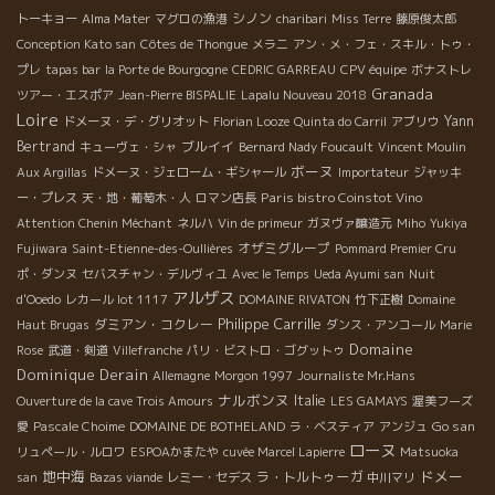
シノン
トーキョー
Alma Mater
マグロの漁港
charibari
Miss Terre
藤原俊太郎
Conception Kato san
Côtes de Thongue
メラニ
アン・メ・フェ・スキル・トゥ・
プレ
tapas bar
la Porte de Bourgogne
CEDRIC GARREAU
CPV équipe
ボナストレ
Granada
ツアー・エスポア
Jean-Pierre BISPALIE
Lapalu Nouveau 2018
Loire
Yann
ドメーヌ・デ・グリオット
Florian Looze
Quinta do Carril
アブリウ
Bertrand
ブルイイ
キューヴェ・シャ
Bernard Nady Foucault
Vincent Moulin
ボーヌ
Aux Argillas
ドメーヌ・ジェローム・ギシャール
Importateur
ジャッキ
Paris bistro Coinstot Vino
ー・プレス
天・地・葡萄木・人
ロマン店長
Attention Chenin Méchant
ネルハ
Vin de primeur
ガヌヴァ醸造元
Miho
Yukiya
オザミグループ
Fujiwara
Saint-Etienne-des-Oullières
Pommard Premier Cru
ポ・ダンヌ
セバスチャン・デルヴィユ
Avec le Temps
Ueda Ayumi san
Nuit
アルザス
d'Ooedo
レカール lot 1117
DOMAINE RIVATON
竹下正樹
Domaine
Philippe Carrille
ダミアン・コクレー
Haut Brugas
ダンス・アンコール
Marie
Domaine
Rose
武道・剣道
Villefranche
パリ・ビストロ・ゴグットゥ
Dominique Derain
Allemagne
Morgon 1997
Journaliste Mr.Hans
ナルボンヌ
Italie
Ouverture de la cave Trois Amours
LES GAMAYS
渥美フーズ
Go san
愛
Pascale Choime
DOMAINE DE BOTHELAND
ラ・ベスティア
アンジュ
ローヌ
リュペール・ルロワ
ESPOAかまたや
cuvée Marcel Lapierre
Matsuoka
地中海
ドメー
ラ・トルトゥーガ
san
Bazas viande
レミー・セデス
中川マリ