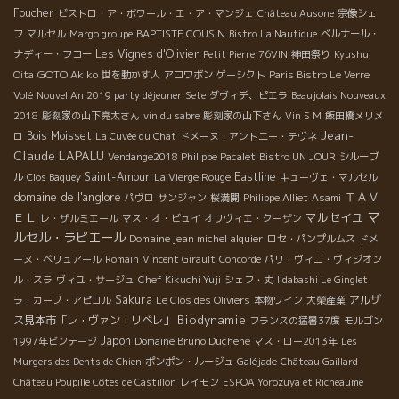
Foucher
ビストロ・ア・ボワール・エ・ア・マンジェ
Château Ausone
宗像シェ
BAPTISTE COUSIN
フ
マルセル
Margo groupe
Bistro La Nautique
ベルナール・
Les Vignes d'Olivier
ナディー・フコー
Petit Pierre
76VIN
神田祭り
Kyushu
GOTO Akiko
Oita
世を動かす人
アコワボン
ゲーシクト
Paris Bistro Le Verre
Volé
Nouvel An 2019 party déjeuner
Sete
ダヴィデ、ピエラ
Beaujolais Nouveaux
2018
彫刻家の山下亮太さん
vin du sabre
彫刻家の山下さん
Vin S M
飯田橋メリメ
Jean-
Bois Moisset
ロ
La Cuvée du Chat
ドメーヌ・アント二ー・テヴネ
Claude LAPALU
Vendange2018 Philippe Pacalet
Bistro UN JOUR
シルーブ
Saint-Amour
Eastline
ル
Clos Baquey
La Vierge Rouge
キューヴェ・マルセル
domaine de l'anglore
ＴＡＶ
パヴロ
サンジャン
桜満開
Philippe Alliet
Asami
マ
ＥＬ
マルセイユ
レ・ザルミエール
マス・オ・ビュイ
オリヴィエ・クーザン
ルセル・ラピエール
Domaine jean michel alquier
ロセ・パンプルムス
ドメ
ーヌ・ベリュアール
Romain
Vincent Girault
Concorde
パリ・ヴィニ・ヴィジオン
ル・スラ
ヴィユ・サージュ
Chef Kikuchi Yuji
シェフ・丈
Iidabashi Le Ginglet
Sakura
アルザ
ラ・カーブ・アピコル
Le Clos des Oliviers
本物ワイン
大榮産業
Biodynamie
ス見本市「レ・ヴァン・リベレ」
フランスの猛暑37度
モルゴン
Japon
1997年ビンテージ
Domaine Bruno Duchene
マス・ロー2013年
Les
Murgers des Dents de Chien
ポンポン・ルージュ
Galéjade
Château Gaillard
Château Poupille Côtes de Castillon
レイモン
ESPOA Yorozuya et Richeaume