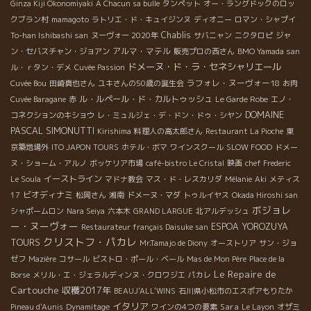
Ginza Kiji Okonomiyaki
A Chacun sa bulle
タンペット
オー・ラングドックのロッ
クブラン村
mamagoto
ラトリエ・ド・キュイジンヌ
ディオニー
ロマン・シャプイ
Chablis
To-han Ishibashi san
ヌーヴォー 2020年
サバニャン
ニクタロピ
ジャ
アルマ・マテル
ン・セバスチャン・ジョアン
販売プロの西さん
BMO Yamada san
ドメーヌ・ド・ラ・セネシャリエール
ル・ｒタン・デメ
Cuvée Passion
ラフォレ・ヌーヴォー18
Cuvée Bou
田崎真也さん
ユキさんの50歳の誕生会
お肉
ル・ルペール・ド・カルトゥッシュ
Cuvée Baragane
赤
Le Garde Robe
エノ・
DOMAINE
コネクションのキショウ
レ・ミュルジェ・デ・ドン・ドゥ・シヤン
PASCAL SIMONUTTI
Kirishima
料理人の高太郎さん
Restaurant La Pioche
東
京築地場外
ITO JAPON TOURS
ホテル・ボマ
ワインスクール
SLOW FOOD
ドメー
ヌ・ショーム・アルノ
ボッケリア市場
café-bistro Le Cristal
映画
chef Frederic
イーストライン
Le Soula
マドナ教会
マス・ド・レスカリダ
Mélanie
Aki
メティス
ビオディナミ
17
松岡さん
湘南
ドメーヌ・マダ
トゥルイヤス
Okada Hiroshi san
ボジョレ
シャポームロン
Nara Seiya
六本木
GRAND LARGUE
北アルデッシュ
ー・ヌーヴォー
ESPOA YOROZUYA
Restaurateur français Daisuke san
クリストフ・パカレ
TOURS
Mr.Tamajo de Diony
オーストリア
サン・ジョ
ゼフ
Mazière
コサール
ビストロ・ポール・ベール
Mas de Mon Père
Place de la
Le Repaire de
Borse
メリル・エ・ジェラルディンヌ・クロワジエ
パカレ
Cartouche
収穫2017年
BEAUJ'ALL'WINS
石川県小松市のエスポアもりたか
イタリア
Sara
Pineau d'Aunis
Dynamitage
ワインの4つの要素
Le Layon
オザミ