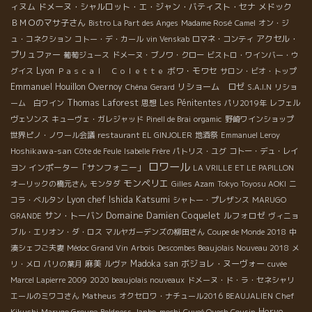
ィヌム
ドメーヌ・シャルロット・エ・ジャン・バティスト・セナ
メドック
ＢＭＯのマサ子さん
Bistro La Part des Anges
Madame Rosé
Camel
オン・ジ
アクセル・
ュ・コネクション
コトー・デ・カール
vin Venskab
ロマネ・コンティ
プリュファー
葡萄ジュース
ドメーヌ・ブノワ・クロー
ビストロ・ワインバー・ウ
Lyon
ボワ・モワセ
グイス
Ｐａｓｃａｌ Ｃｏｌｅｔｔｅ
サロン・ビオ・トップ
Emmanuel Houillon Overnoy
リショーム ロゼ
Chéna
Gerard
S.A.I.N
リショ
Thomas Laforest
Les Pénitentes
ーム 白ワイン
思想
パリ2019年
レフェル
ヴェソンス
キューヴェ・ガレジャッド
Pinell de Brai
orgamic
野崎ワインショップ
世界ピノ・ノワール会議
restaurant EL GINJOLER
地酒祭
Emmanuel Leroy
Hoshikawa-san
Côte de Feule
Isabelle Frère
パトリス・ユグ
コトー・デュ・レイ
ロワール
インポーター「サンフォニー」
ヨン
LA VRILLE ET LE PAPILLON
モンペリエ
オーリックの橋元さん
モンタダ
Gilles Azam
Tokyo Toyosu AOKI
ニ
Lyon chef Ishida Katsumi
コラ・ベルタン
シャトー・プレザンス
MARUGO
Domaine Damien Coquelet
サン・トーバン
ルフォロゼ
GRANDE
ヴィニョ
ブル・エリオン・ダ・ロス
マルヤガーデンズの柳田さん
Coupe de Monde 2018
中
湊シェフご夫妻
Médoc Grand Vin
Arbois
Descombes Beaujolais Nouveau 2018
メ
麻美
Madoka san
ボジョレ・ヌーヴォー
リ・メロ
パリの葉月
ルヴァ
cuvée
Marcel Lapierre 2009
2020 beaujolais nouveaux
ドメーヌ・ド・ラ・セネシャリ
エールのミワコさん
Matheus
オクセロワ・ナチュール2016
BEAUJALIEN
Chef
Herve
Kikuchi
Marugo Groupe
Boldness
Janbo-mochi
Cuveé Ouech Cousin