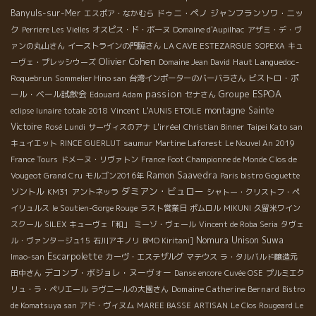
Banyuls-sur-Mer
ドゥニ・ペノ
ジャンフランソワ・ニッ
エスポア・なかむら
ク
Perriere Les Vielles
オスピス・ド・ボーヌ
Domaine d'Aupilhac
アザミ・デ・ヴ
ァンの丸山さん
イーストラインの門脇さん
LA CAVE ESTEZARGUE
SOPEXA
キュ
Olivier Cohen
Haut Languedoc-
ーヴェ・プレッシウーズ
Domaine Jean David
Roquebrun
ビストロ・ポ
Sommelier Hino san
台湾インポーターのバーバラさん
passion
Groupe ESPOA
ール・ベール試飲会
Edouard Adam
セナさん
montagne Sainte
eclipse lunaire totale 2018
Vincent
L'AUNIS ETOILE
Victoire
L'irréel
Rosé Lundi
サーヴィスのアナ
Christian Binner
Taipei Kato san
キュイエット
RINCE GUERLUT
saumur
Martine Laforest
Le Nouvel An 2019
France Tours
ドメーヌ・リヴァトン
France Foot Championne de Monde
Clos de
Ramon Saavedra
Vougeot Grand Cru
モルゴン2016年
Paris bistro Goguette
ダミアン・ビュロー
ソントル
KM31
アントネッラ
シャトー・クリストフ・ペ
イリュルス
le Soutien-Gorge Rouge
ラスト営業日
ポムロル
MIKUNI
久留米ワイン
スクール
SILEX
キューヴェ「和」
ミーゾ・ヴェール
Vincent de Roba Seria
タヴェ
Nomura Unison Suwa
ル・ヴァンタージュ15
石川アキノリ
BMO Kiritani]
Escarpolette
Imao-san
カーヴ・エステザルグ
マテウス
ラ・タルバルド醸造元
デコンブ・ボジョレ・ヌーヴォー
田中さん
Danse encore
Cuvée OSE
プルミエク
Domaine Catherine Bernard
リュ・ラ・ペリエール
ラヴニールの大園さん
Bistro
de Komatsuya san
アド・ヴィヌム
MAREE BASSE
ARTISAN
Le Clos Rougeard Le