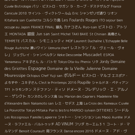
Cuvée Bistrologie
パリ・ビストロ・サガン
ラ・カーブ・デステザルグ
France
Canicule 2018
サイント・ヴィクトワール山
Eric
シャンゼリゼ通り
リオン
コルシカ島
Les Foulards Rouges
Kitahara san
Cueillette
ITO sejour bien
カナコさん
Ryo-san
ビストロ・アトリ
occupe au Japon
FRANCE FINAL
藤丸
銀座
エ
Jun san
MONTADA
Saint Michel
TAKI BAKE
St Chinian
高橋さん
パスカル・シモニュッティ
TEMPETE
MOF Laurent Duchaîne
L'Echappée Belle
レストラン「ル・ヴェール・ヴォ
Rouge
Autriche
濃いワイン
Uemura cherf
Muscadet
レ」
Keke Descombe
ジュヴレイ・シャンベルタン
ESPOA
Jordy
Domaine
Yamamasu
アキ子さん
ル・バトセ
Tokyo Ota-ku
Phenix
リタ
Espagne
Domaine de la Vieille Julienne
Domaine
des Griottes
ボルドー
Mouressipe
ビストロ・マルゴ
Octopus
Chef Yuji san
エスポア・
Poupille
よろずや・ユキ子さん
C'est le Printemps 2016
シャルドネ・ペティアン
ステファン・ティソ
ドメーヌ・フレデリック・エ・アルノ
TF1
トラモンタン
ー・ゲシクト
カンヌのレランス島
Izu
Marion des Capriers
Madeleine fille
d'Alexandre Bain
Nakamoto san
レミ・セデス
上海
La Croix des Rameaux
Cuvée
Paris bistro MARGO
シードル
La Poivrotte
Tokyo Mitaka
sylvain DITTIERES
Famille Lapierre
Les Rossignoux
シャトー・シャンション
Les Maoù
Aurélie
ドメ
AD VINUM
ーヌ・ラファエル・バルトゥッチ
フリダ
カーエム３１
コート・ド・マ
ドメーヌ・アド・ヴ
ルマンデ
Benoit Courault
南フランス
Danse encore 2016