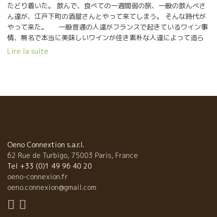
たどり着いた。 飲んで、食べての一週間弱の旅、一般の飲んべさ
ん達が、江戸下町の酒屋さんとやって来てしまう。 そんな時代が
やって来た。 一般普通の人達がフランスで起きているワイン事
情、無名で本当に美味しいワインが佳き素朴な人達によって造ら
れている現場を見にやって来る。 醸造家の生き方、人柄にふれた
Lire la suite
り、エモーションが伝わってきたり、そして美しい景観、畑、そ
んなところで育った葡萄のワインが、遠く東京までやってきて自
分達が飲んでいる。 地球を大切にしながら自然と共に生きている
人達の瞳、顔は大都会の人達にはあまり見られなくなった表情が
ある。 彼らと触れながら、ワインを飲みながら、色々感じるとこ
ろがある旅だったと思います。 東京にかえっても、造り手の顔、
葡萄園の景観を思い出しながらワインを飲むことで、都会に欠け
ているものを補うことができると思う。 そして、そんなワイン達
を提供するフランスの現場にも触れて頂きました。楽しかったで
Oeno Connextion s.a.r.l.
す。 皆さま、お疲れさまでした。
62 Rue de Turbigo, 75003 Paris, France
Tel +33 (0)1 49 96 40 20
oeno-connexion.fr
oeno.connexion@gmail.com