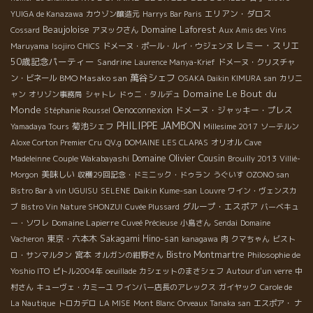
エリアン・ダロス
YUIGA de Kanazawa
カウゾン醸造元
Harrys Bar Paris
Beaujoloise
Domaine Laforest
Cossard
アヌックさん
Aux Amis des Vins
レミー・スリエ
Maruyama
Isojiro
CHICS
ドメーヌ・ポール・ルイ・ウジェンヌ
50歳記念パーティー
Sandrine
Laurence Manya-Krief
ドメーヌ・クリスチャ
萬谷シェフ
BMO Masako san
ン・ビネール
OSAKA Daikin KIMURA san
カリニ
Domaine Le Bout du
ャン
オリゾン事務局
シャトレ
ドゥニ・タルデュ
Monde
Oenoconnexion
ドメーヌ・ジャッキー・プレス
Stéphanie Roussel
PHILIPPE JAMBON
菊池シェフ
Yamadaya Tours
Millesime 2017
ソーテルン
Aloxe Corton Premier Cru
QV.g
DOMAINE LES CLAPAS
オリオル
Cave
Domaine Olivier Cousin
Madeleinne
Couple Wakabayashi
Brouilly 2013
Villié-
美味しい
Morgon
収穫29回記念・ドミニック・ドゥラン
うぐいす
OZONO san
Bistro Bar à vin UGUISU
SELENE
Daikin Kume-san
Louvre
ワイン・ヴェンスカ
グループ・エスポア
ブ
Bistro Vin Nature SHONZUI
Cuvée Plussard
バーベキュ
Domaine Lapierre
ー・ソワレ
Cuveé Précieuse
小島さん
Sendai
Domaine
東京・六本木
Sakagami Hino-san
Vacheron
kanagawa
肉
クマちゃん
ビスト
宮本
Bistro Montmartre
ロ・サンマルタン
オルガンの紺野さん
Philosophie de
Yoshio ITO
ピトル2004年
oeuillade
カシェットのまさシェフ
Autour d'un verre
中
村さん
キューヴェ・カミーユ
ワインバー店長のアレックス
ガイヤック
Carole de
La Nautique
トロカデロ
LA MISE
Mont Blanc
Orveaux Tanaka san
エスポア・ ナ