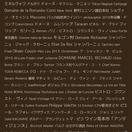
ミネルヴォワ
ドメーヌ・マクシム・マニョン
アルボワ
Tokyo Nagoya
Callipyge
Domaine de la Romanée-Conti
New York
野村ユニソン諏訪本社
シルヴァ
Massimo
ン・オエッシュ
パリの自然派ワインバー
philosophie
2018年収穫・デ
ドメーヌ・ムレシップ
Taiwan
フィ
コンブ
Coexistence
ピネル・デ・ブライ
リップ・カリーユ
パリ・ビストロ・コワンスト・ヴィノ
Rennes
L'eau forte
モルゴン村
Domaine Richaume
シャンパー
東京調布
Simone mère de Derain
シャンパーニュ
ニュ・ジャック・ラセーニュ
Elian Da Ros
Sachiko san
Olivier Cousin
Fred
Mas Lau 2013
Strohmeier
ア・シャッカン・サ・ビュル
DOMAINE MARCEL RICHAUD
2016
Atsumi Foods
chef Julianne
Côtes
Rotie
ブラン・ド・ブラン
Terroir
フランス対ウルグアイ：２：１
Chef Konno
TOUR REBECCA
クロ・ドゥ・ヴージョ
ブー・デュ・モンド
Patrimoine
Julien
Derain
Pomerol
藤原
マチュ
ラ・ルビュー・デュ・ヴァン・ド・フランス
シャト
ー・カッシーニ
Kaefferkopf
ボジョレブラン
Ghislaine Descombes
Le Vin en Tête
ビストロ・コワン
Hotel BOMA
Hoshinoya Yoshimura san
L'Atelier de Cuisine
スト・ヴィノ
Tavel Vintage 15
マリー・ローズ
ジェイ・アール・フレッシュネ
Philippe Valette
CPV菊池まどか
ピエ
ス・リテール
Sylère Trichard
St Emilion
ール・ラフォレ
イクザヴィエ
アントワーヌ・エ・ローランス・ジョリ
エリック
ワイン見本市「アンデ
トマ・ピコ
Saké KIKUHIME
ボルドー・グランクリュ
ィジェンヌ」
Bistrot Atelier
パルク
はせがわ酒店
Rémy et Olivier
NAGOYA