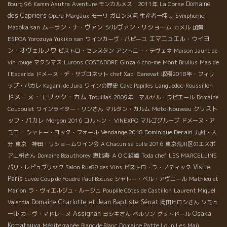
Domaine
Bourg 96
Kamm Asutra
Aventure
モンカルメス 2011年
La Corse
des Capriers
Opéra
Margaux
モーリ
ガロンヌ河
生産者一押し
Symphonie
ムーラン・ナ・ヴァン
シルヴァン・リショーム
Madoka san
カメル
加賀
エマニュエル・ウイヨ
ESPOA Yorozuya Yukiko san
ワインカーヴ・パピーユ
ン・オヴェルノワ
ビストロ・セレスタン
アントニー・テヴェネ
Maison Jaune de
vin rouge
マクシマス
Lurons
COSTADORE
Ginza 4 cho-me
Mont Brulius
Mas de
l'Escarida
ドメーヌ・デ・サブロネット
chef Xabi
Ganevat
収穫2018年・フィリ
ップ・パカレ
Kagami de Jura
ワインの歴史
Cave Papilles
Languedoc-Roussillon
ドメーヌ・エリック・カム
Trouillas
2009年 マルセル・ラピエール
Domaine
クリスト
Coudoulet
ワインライター・リンさん
マルタン・カルム
Moto-Nouveau
ッフ・パカレ
Morgon 2016
コルトン・
VINEXPO
マルゴグループ
ドメーヌ・ア
Vendange 2018 Dominique Derain
ミロー
シャトー・ロック・フォール
九州・大
分
東京・神田・リショームワイン会
A Chacun sa bulle 2016
東京荒川区のエスポ
ア山枡さん
Domaine Beauthorey
恵比寿
ＡＯＣ組織
Toda chef
LES MARCELLINS
Visite
パリ・レピュブリック
Salon Rue89 des Vins
ビストロ・ラ・ノティック
Paris
cuvée Coup de Foudre
Paul Bocuse
シャトー・ベル・アヴニール
Mathieu et
Marion
ラ・ヴィエルジュ・ルージュ
Poupille Côtes de Castillon
Laurent Miquel
Domaine Charlotte et Jean Baptiste Sénat
Valentia
岡田ヒロシさん
ソミュ
Osaka
Assignan
ール
カーヴ・マドレーヌ
ヨシキさん
ベルリン
グットドール
Komatsuya
Méditerranée
Blanc de Blanc
Domaine Patte Loup
Les Maù