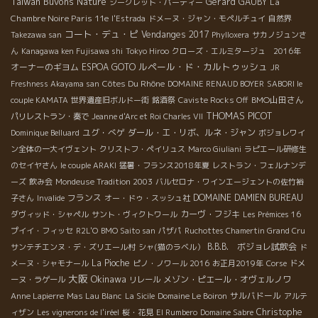
Taiwan Buvons Nature
Gerard GAUBY
La
シークレット・パーティー
Chambre Noire Paris 11e
l'Estrada
ドメーヌ・ジャン・モペルチュイ
自然界
コート・デュ・ピ
Vendanges 2017
Takezawa san
Phylloxera
サカノジュンさ
ん
Kanagawa ken Fujisawa shi
Tokyo Hiroo
クローズ・エルミタージュ 2016年
ルペール・ド・カルトゥッシュ
オーナーのギヨム
ESPOA GOTO
JR
Côtes Du Rhône
Freshness Akayama san
DOMAINE RENAUD BOYER
SABORI le
BMO山田さん
couple KAMATA
世界遺産旧ボルドー街
銘酒祭
Caviste Rocks Off
THOMAS PICOT
パリレストラン・奏で
Jeanne d'Arc et Roi Charles VII
ユグ・べゲ
ダール・エ・リボ、ルネ・ジャン
Dominique Belluard
ボジョレワイ
ン全体の一大イヴェント
クリストフ・ペイリュス
Marco Giuliani
ラピエール研修生
のセイヤさん
le couple ARAKI
猛暑・フランス2018年夏
レストラン・フェルナンデ
ーズ
飲み会
Mondeuse Tradition 2003
バルセロナ・ワインエージェントの佐竹裕
フランス
DOMAINE DAMIEN BUREAU
子さん
Invalide
オー・ドゥ・スッシュ社
カーヴ・フジキ
ダヴィッド・シャペル
サント・ヴィクトワール
Les Prémices 16
プイイ・フィッセ
R2L'O
BMO Saito san
パザパ
Ruchottes Chamertin Grand Cru
B.B.B. ボジョレ試飲会
サンテチエンヌ・デ・ズリエール村
シャ(猫のラベル）
ド
La Pioche
メーヌ・シャモナール
ピノ・ノワール 2016
お正月2019年
Corse
ドメ
大阪
Okinawa
メゾン・ピエール・オヴェルノワ
ーヌ・ラゲール
リレール
サルバドール
Anne Lapierre
Mas Lau Blanc
La Sicile
Domaine Le Boiron
アルテ
Christophe
ィザン
Les vignerons de l'iréel
桜・花見
El Rumbero
Domaine Sabre