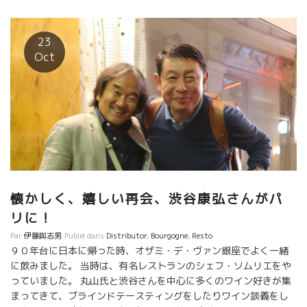
来日中の Ryo さんとやって来た。 楽しみな店がオフィスの近所に
またできた。
23
Oct
懐かしく、嬉しい再会、渋谷康弘さんがパ
リに！
Par
伊藤與志男
Publié dans
Distributor
,
Bourgogne
,
Resto
９０年台に日本に帰った時、オザミ・デ・ヴァン銀座でよく一緒
に飲みました。 当時は、有名レストランのシェフ・ソムリエをや
っていました。 丸山氏と渋谷さんを中心に多くのワイン好きが集
まってきて、ブラインドテースティングをしたりワイン談義をし