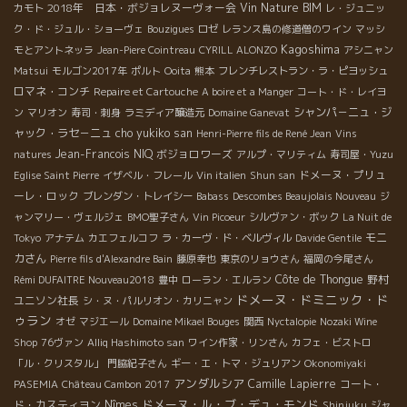
2018年 日本・ボジョレヌーヴォー会
Vin Nature BIM
カモト
レ・ジュニッ
ク・ド・ジュル・ショーヴェ
Bouzigues
ロゼ
レランス島の修道僧のワイン
マッシ
Kagoshima
モとアントネッラ
Jean-Piere Cointreau
CYRILL ALONZO
アシニャン
Matsui
モルゴン2017年
ポルト
Ooita
熊本
フレンチレストラン・ラ・ピヨッシュ
ロマネ・コンチ
Repaire et Cartouche
A boire et a Manger
コート・ド・レイヨ
シャンパ－ニュ・ジ
ン
マリオン
寿司・刺身
ラミディア醸造元
Domaine Ganevat
ャック・ラセ－ニュ
cho yukiko san
Henri-Pierre fils de René Jean
Vins
Jean-Francois NIQ
ボジョロワーズ
natures
アルプ・マリティム
寿司屋・Yuzu
ドメーヌ・プリュ
Eglise Saint Pierre
イザベル・フレール
Vin italien
Shun san
ーレ・ロック
ブレンダン・トレイシー
Babass
Descombes Beaujolais Nouveau
ジ
ャンマリー・ヴェルジェ
BMO聖子さん
Vin Picoeur
シルヴァン・ボック
La Nuit de
モニ
Tokyo
アナテム
カエフェルコフ
ラ・カーヴ・ド・ベルヴィル
Davide Gentile
カさん
Pierre fils d'Alexandre Bain
藤原幸也
東京のリョウさん
福岡の今尾さん
Côte de Thongue
野村
Rémi DUFAITRE Nouveau2018
豊中
ローラン・エルラン
ドメーヌ・ドミニック・ド
ユニソン社長
シ・ヌ・パルリオン・カリニャン
ゥラン
オゼ
マジエール
Domaine Mikael Bouges
関西
Nyctalopie
Nozaki Wine
Shop
76ヴァン
Alliq Hashimoto san
ワイン作家・リンさん
カフェ・ビストロ
「ル・クリスタル」
門脇紀子さん
ギー・エ・トマ・ジュリアン
Okonomiyaki
アンダルシア
Camille Lapierre
コート・
PASEMIA
Château Cambon 2017
ドメーヌ・ル・ブ・デュ・モンド
ド・カスティヨン
Nîmes
Shinjuku
ジャ