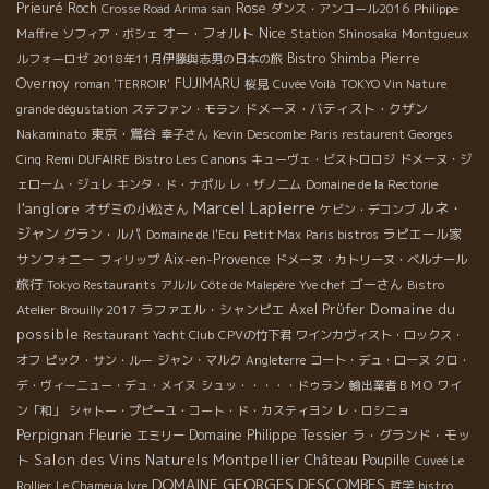
Prieuré Roch
Rose
Philippe
Crosse Road Arima san
ダンス・アンコール2016
Nice
Maffre
オー・フォルト
ソフィア・ボシェ
Station Shinosaka
Montgueux
Bistro Shimba
Pierre
ルフォーロゼ
2018年11月伊藤與志男の日本の旅
Overnoy
FUJIMARU
roman 'TERROIR'
桜見
Cuvée Voilà
TOKYO Vin Nature
ドメーヌ・バティスト・クザン
grande dégustation
ステファン・モラン
東京・鴬谷
Nakaminato
幸子さん
Kevin Descombe
Paris restaurent Georges
Remi DUFAIRE
Bistro Les Canons
Cinq
キューヴェ・ビストロロジ
ドメーヌ・ジ
ェローム・ジュレ
キンタ・ド・ナポル
レ・ザノ二ム
Domaine de la Rectorie
Marcel Lapierre
l'anglore
ルネ・
オザミの小松さん
ケビン・デコンブ
ジャン
グラン・ルパ
ラピエール家
Domaine de l'Ecu
Petit Max
Paris bistros
サンフォニー
Aix-en-Provence
フィリップ
ドメーヌ・カトリーヌ・ベルナール
旅行
ゴーさん
Tokyo Restaurants
アルル
Côte de Malepère
Yve chef
Bistro
Domaine du
ラファエル・シャンピエ
Axel Prϋfer
Atelier
Brouilly 2017
possible
Restaurant Yacht Club
CPVの竹下君
ワインカヴィスト・ロックス・
オフ
ピック・サン・ルー
ジャン・マルク
Angleterre
コート・デュ・ローヌ
クロ・
デ・ヴィーニュー・デュ・メイヌ
シュッ・・・・・ドゥラン
輸出業者ＢＭＯ
ワイ
ン「和」
シャトー・プピーユ・コート・ド・カスティヨン
レ・ロシニョ
Perpignan
Fleurie
Domaine Philippe Tessier
ラ・グランド・モッ
エミリー
Salon des Vins Naturels Montpellier
Château Poupille
ト
Cuveé Le
DOMAINE GEORGES DESCOMBES
Rollier
Le Chameua Ivre
哲学
bistro