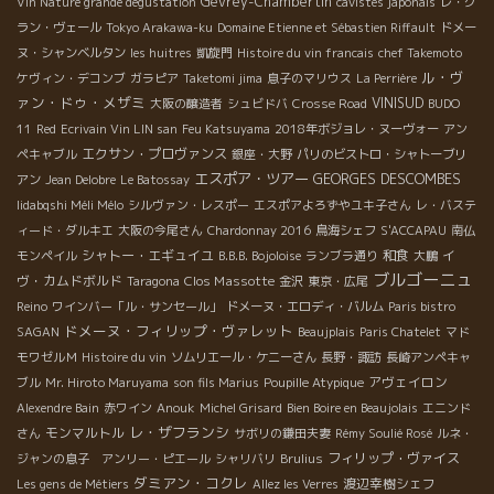
Gevrey-Chambertin
Vin Nature grande dégustation
cavistes japonais
レ・グ
ラン・ヴェール
Tokyo Arakawa-ku
Domaine Etienne et Sébastien Riffault
ドメー
ヌ・シャンベルタン
les huitres
凱旋門
Histoire du vin francais
chef Takemoto
ル・ヴ
ケヴィン・デコンブ
ガラピア
Taketomi jima
息子のマリウス
La Perrière
ァン・ドゥ・メザミ
VINISUD
大阪の醸造者
シュビドバ
Crosse Road
BUDO
11
Red
Ecrivain Vin LIN san
Feu Katsuyama
2018年ボジョレ・ヌーヴォー
アン
エクサン・プロヴァンス
ペキャブル
銀座・大野
パリのビストロ・シャトーブリ
エスポア・ツアー
GEORGES DESCOMBES
アン
Jean Delobre
Le Batossay
Iidabqshi Méli Mélo
シルヴァン・レスポー
エスポアよろずやユキ子さん
レ・バステ
ィード・ダルキエ
大阪の今尾さん
Chardonnay 2016
鳥海シェフ
S'ACCAPAU
南仏
シャトー・エギュイユ
和食
イ
モンペイル
B.B.B. Bojoloise
ランブラ通り
大鵬
ブルゴーニュ
ヴ・カムドボルド
Clos Massotte
Taragona
金沢
東京・広尾
Reino
ワインバー「ル・サンセール」
ドメーヌ・エロディ・バルム
Paris bistro
ドメーヌ・フィリップ・ヴァレット
SAGAN
Beaujplais
Paris Chatelet
マド
モワゼルＭ
Histoire du vin
ソムリエール・ケニーさん
長野・諏訪
長崎アンペキャ
アヴェイロン
ブル
Mr. Hiroto Maruyama
son fils Marius
Poupille Atypique
Alexendre Bain
赤ワイン
Anouk
Michel Grisard
Bien Boire en Beaujolais
エニンド
レ・ザフランシ
モンマルトル
さん
サボリの鎌田夫妻
Rémy Soulié Rosé
ルネ・
フィリップ・ヴァイス
ジャンの息子 アンリー・ピエール
シャリバリ
Brulius
ダミアン・コクレ
渡辺幸樹シェフ
Les gens de Métiers
Allez les Verres