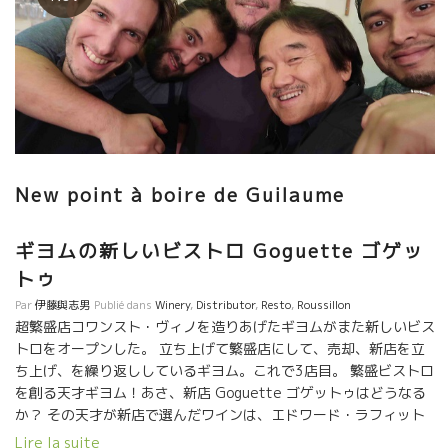
New point à boire de Guilaume
ギヨムの新しいビストロ Goguette ゴゲッ
トゥ
Par
伊藤與志男
Publié dans
Winery
,
Distributor
,
Resto
,
Roussillon
超繁盛店コワンスト・ヴィノを造りあげたギヨムがまた新しいビス
トロをオープンした。 立ち上げて繁盛店にして、売却、新店を立
ち上げ、を繰り返ししているギヨム。これで3店目。 繁盛ビストロ
を創る天才ギヨム！あさ、新店 Goguette ゴゲットゥはどうなる
か？ その天才が新店で選んだワインは、エドワード・ラフィット
の L’échappée Belle Rosé エシャッペ・ベル ロゼだ！ 今夜は、
Lire la suite