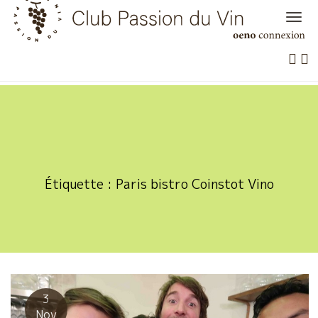
Skip
to
content
Étiquette :
Paris bistro Coinstot Vino
3
Nov