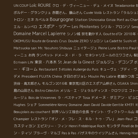
Loïc ROURE
B
UN COUP
クロ・デ・ヴィーニュー・デュ・メイヌ
Teradanonke
ボルドー・グランクリュ
赤間さん、藤山さん
Cuvée Voilà
レストラン「ラルシュ
Bourgogne
トロン・ミネ
カベルネ
Station Shinosaka
Ginza
Pont au Cha
エスポア・ツアー
Les Pénitentes
シリル・アロンゾ
エル・ルンベロ
Sen
Domaine Marcel Lapierre
シノン城
世を動かす人
Goutte d’Or
2018
OKOMUSU
Route de Grands Crus
Double ZERO
リュロン
La Cadette
Sushi et
Bistro Paul
Matsuoka san
Mr. Yasuhiro Shibuya
ニュイタージュ
Pleine Lune
ィーニュ
お肉
タンペット
ドメーヌ・ド・ラ・セネシャリエールのミワコさん
桜
東京・六本木
St Jean de la Ginest
ジョルジュ・デコンブ
Ecrivain LIN
ボ
ー・ギヨーム
Restaurant 3 étoiles Auberge du Puis
キューヴェ・ブディ・ヴ
President FUJITA
デメ
Chéna
夕日のボジョレ
Moulin Pey Labrie
老舗かつ吉
渋谷・高太郎さん
モルゴン2016年
東京荒川区のエスポア山枡さん
OSAKA Shins
島の山田さん
Bistro Célestin
メリル・エ・ジェラルディンヌ・クロワジエ
コト
ドメーヌ・ダミアン・ビュ
ルージュ
Bois de Vincennes
ラ・ベスティア
Tosa
Hughes
シェナ
Sommelière Kenny
Domaine Jean David
Davide Gentile
KM31
K
Beaujolais au couchant
世界ソムリエ協会の会長
サイント・ヴィクトワール山
コ
Champier
レストラン「オン・メ・フレ・ス・キル・トゥ・プレ」
Jean-Paul
カスティヨン
エピスリー・フィン
Henri Frédérique Roch
モンタダ
Pinell de B
ン・ティソ
ブラーヴ・マルゴ
Pas à Pas
バザス牛のウイリアムさん
Hennig Hoe