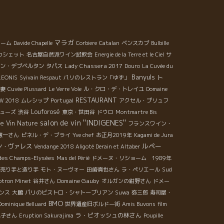
マラガ
ョーム
Davide Chapelle
Corbiere
Catalan
ベンスカブ
Bulbille
カシェット
名古屋自然派ワイン試飲会
Energie de la Terre et le Ciel
サ
Lady Chassera 2017
ン・デブベルタン
タパス
Douro
La Cuvée du
Banyuls
ト
LEONIS
Syivain Respaut
パリのレストラン「ゆず」
妻
Cuvée Plussard
Le Verre Vole
ル・クロ・デ・トレイユ
Domaine
RESTAURANT
AW 2018
ムレシップ
Portugal
アクセル・プリュフ
Louforosé
ューズ
渋谷
東京・世田谷
ドウロ
Montmartre Bis
salon de vin ''INDIGENES''
de Vin Nature
フランスワイン・
憲一さん
ピネル・デ・ブライ
Yve chef
お正月2019年
Kagami de Jura
ルペー
ン・ヴァレス
Vendange 2018 Aligoté Derain et Altaber
des Champs-Elysées
Mas del Périé
ドメーヌ・リショーム 1989年
Sud
売り手と造り手
モト・ヌーヴォー
田崎真也さん
ラ・ペリエール
Domaine Gauby
otron Minet
谷井さん
オルガンの紺野さん
ドメー
ンス
大鵬
パリのビストロ・シャトーブリアン
Suwa
弥三郎
寿司屋・
BMO
Dominique Belluard
世界遺産旧ボルドー街
Amis Buvons
film
ラ・ピオッシュの林さん
紀子さん
Eruption Sakurajima
Poupille