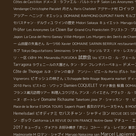
Côtes de Castillon
ドメーヌ・ラファエル・バルトゥッチ
Salon Les Anonymes
ロイック
Vendange Christophe Pacalet
丹さん
Paris Chatelet
アグヤーナ村
アツアー
DOMAINE RAYMOND DUPONT FAHN
へニング・オエッシュ
モルゴ
セバスチャン・デルヴィユ
ワインの歴史
Midori Sakaya
キュイエット
Marugo G
Prüfer
Le Clown Bar
Les Anonymes
Grand Cru Frankstein
クリストフ・プ
Japon
La Casa del Perro
Gamay
Villié-Morgon
Les Murgers des Dents de Chie
ー
山田屋の矢島さん
ルーツ66
Xavier
DOMAINE SARNIN BERRUX
restauran
カブ
Tokyo Degustations Séminaires
シャトー・ラッソル
マス・ドゥ・レスカ
試飲会
cidre
リ・一区
Mr. Masanobu FUKUOKA
Izu
ビストロ・ル・ヴェール
ドメー
Tarragona
ラヴェニールの大園さん
タン・タン
フレンチバーベキュー
Côte de Thongue
ルネ・ジャンの息子 アンリー・ピエール
Porto
ポルト
Tok
ピオッシュの林さん
Vignerons
L'Echappée Belle Rouge
Boqueria market
ディ
Damien COQUELET
桜島
2018 Paris
ビストロ・ソワッフ
マドナ教会
DOMAI
フランス蔵元訪問ツアー
料理人ユウジさん
アンヌ・パイエさん
アヴェク・ル・
Domaine Richaume
ーヌ・ボートレイ
Taketomi jima
ア・シャッカン・サ・ビュ
Place de la Borse
ESPOA TOURS
Saperli Popet
長女のマドレーヌちゃん
ＢＭО
セバスチャン・シャティヨン
Hemelsdael
ビオディナミ
RECUE DES SE
ン・ボック
マチュー・エ
California
LA REVUE DU VIN FRANCE
Notre-Dame
2017
キューヴェ・ヴォアラ
お好み焼き「きじ」
コトー・デュ・レイヨン
東京
Marcel Lapierre
Madmoiselle M
ロマン・シャプイ
Marugo Nakajima san