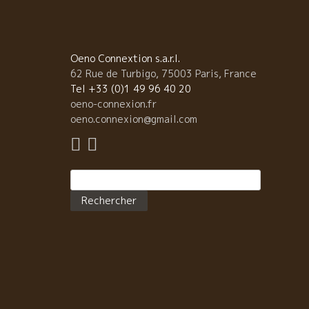
ードルに驚いた！ 何という爽やかな酸、スカットした
味しさ、ミネラル感がより透明感を演出している。 グ
ープ・フルーツ系の果実味と口中の感触がまるで軽快
ワインのようだ。 こんなシードルは飲んだことがない
Oeno Connextion s.a.r.l.
サーヴィスをしている優しいお姉さんのアナさ
62 Rue de Turbigo, 75003 Paris, France
に聞くと、グラナダの山の上、標高2000ｍのところで
Tel +33 (0)1 49 96 40 20
っているとのこと。 酸が乗っているはずだ。年間、
oeno-connexion.fr
6000本しか造っていない地元でも貴重なシードルとの
oeno.connexion@gmail.com
と。 あまりにもの美味しさに、私は何回もお代わりし
程だ。 アルコール度も低いしグイグイ入ってしまう。 
が最初に注文したグラナダの微発泡白も南スペインと
Rechercher :
思えないスカットした酸とミネラル感が素晴らしかっ
た。 どんな人が、どんな風に造っているのか
無性に知りたくなってきた。 この二つの生産者には、
とか逢ってみたいなと強く思った。 開拓の旅での、こ
な逸品との出逢いが最高に楽しい！！ 発見に、心が躍
る！！ 誰かが探しまわらないと、日本に入らない。 
んな仕事ができて、本当に幸せだと思う。すべてに感
謝！！ 数カ月後には、日本の皆さんが、飲めるように
たい。 この美味しさを、是非皆さんに楽しんでもらい