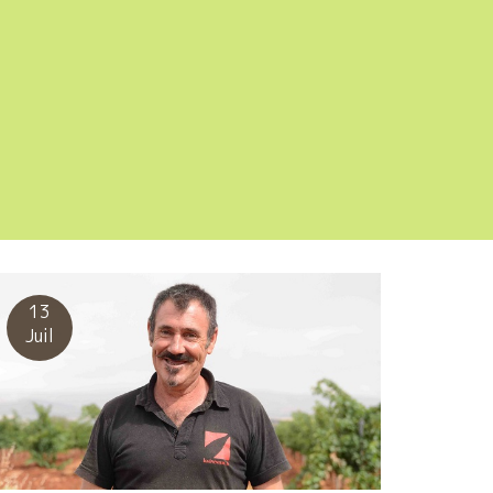
13
Juil