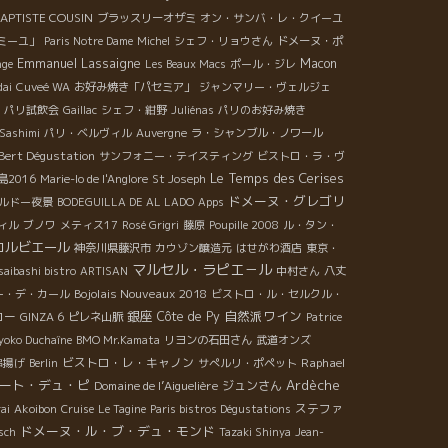
APTISTE COUSIN
ブラッスリーオザミ
オン・サンバ・レ・クイーユ
ミーユ」
Paris Notre Dame
Michel
シェフ・リョウさん
ドメーヌ・ポ
Emmanuel Lassaigne
Macon
nge
Les Beaux Macs
ポール・ジレ
dai
Cuveé WA
お好み焼き「パセミア」
ジャンマリー・ヴェルジェ
年・パリ試飲会
Gaillac
シェフ・紺野
Juliénas
パリのお好み焼き
 Sashimi
パリ・ベルヴィル
Auvergne
ラ・シャンブル・ノワール
 Bert Dégustation
サンフォニー・テイスティング
ビストロ・ラ・ヴ
Le Temps des Cerises
島2016
Marie-lo de l'Anglore
St Joseph
ドメーヌ・グレゴリ
ルドー夜景
BODEGUILLA DE AL LADO
Apps
ィル
ブノワ
メティス17
Rosé Grigri
藤原
Poupille 2008
ル・タン・
コルビエール
神奈川県藤沢市
カウゾン醸造元
はせがわ酒店
東京・
マルセル・ラピエ－ル
aibashi bistro
ARTISAN
中村さん
八丈
Bojolais Nouveaux 2018
ー・デ・カール
ビストロ・ル・セルクル・
銀座
自然派ワイン
ロー
Côte de Py
GINZA 6
ピレネ山脈
Patrice
yoko Duchaîne
BMO Mr.Kamata
リヨンの石田さん
武道オンズ
ビストロ・レ・キャノン
Raphael
串揚げ
Berlin
サぺルリ・ポペット
ート・デュ・ピ
Ardèche
Domaine de l’Aiguelière
ジュンさん
ステファ
rai
Akoibon
Cruise
Le Tagine
Paris bistros Dégustations
ドメーヌ・ル・ブ・デュ・モンド
sch
Tazaki Shinya
Jean-