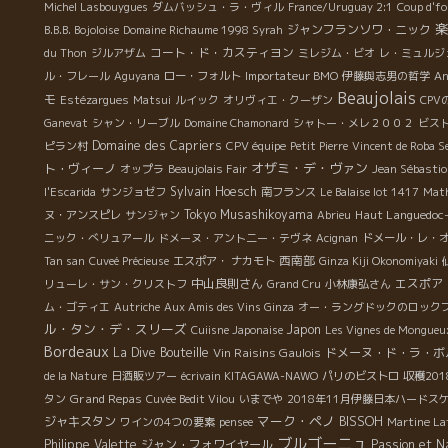
Michel Lasbouygues
ダムバッシュ・ラ・ヴィル
France/Uruguay 2:1
Coup d'fol
楽
ジャンフランソワ・ニック
B.B.B. Bojoloise
Domaine Richaume 1998 Syrah
コート・ド・カスティヨン
du Thon
ジルアザム
ミレジム・ビオ
レ・ミュルジ
ル・フレール
Aguyana
ロー・フォルト
Importateur BMO
伊藤與志男の哲学
An
Beaujolais
モ
Estézargues
Matsui
ルイック
オリヴィエ・クーザン
CP
Ganevat
シャン・リーブル
Domaine Chamonard
シャトー・メレ２００２
ビス
Domaine des Capriers
ピラン村
CPV équipe
Petit Pierre
Vincent de Roba Se
オザミ・デ・ヴァン
ト・ヴィーノ
オップラ
Beaujolais Fair
Jean Sébastio
Sylvain Hoesch
l'Escarida
サンジョゼフ
南フランス
Le Balaise lot 1417
Mat
Tokyo Musashikoyama
Haut Languedoc
ヌ・アンスピレ
サンジャン
Abrieu
ニック・べリュアール
ドメーヌ・アント二ー・テヴネ
Acignan
ドメール・レ・
西南部
Tan san
Cuveé Précieuse
エスポア・ ナカモト
Ginza Kiji Okonomiyaki
中山良則さん
エスポア
リューレ・サン・クリストフ
Grand Cru
小林康弘さん
ム・ゴティエ
Autriche
Aux Amis des Vins Ginza
オー・ラングドックのロック
ル・タン・デ・スリーズ
Japon
Cuiisne Japonaise
Les Vignes de Mongueu
Bordeaux
La Dive Bouteille
Vin Raisins Gaulois
ドメーヌ・ド・ラ・ボ
de la Nature
日酒販ツアー
écrivain KITAGAWA-NAWO
パリのビストロ
収穫20
Grand Repas
タン
Cuvée Bedit Vilou
いまでや
2018年11月伊藤日本ハードス
マーク・ペノ
ジャキスタン
BISSOH
ワインの4つの要素
pensee
Martine La
ブルゴーニュ
Philippe Valette
ジャン・フォワイヤール
Passion et N