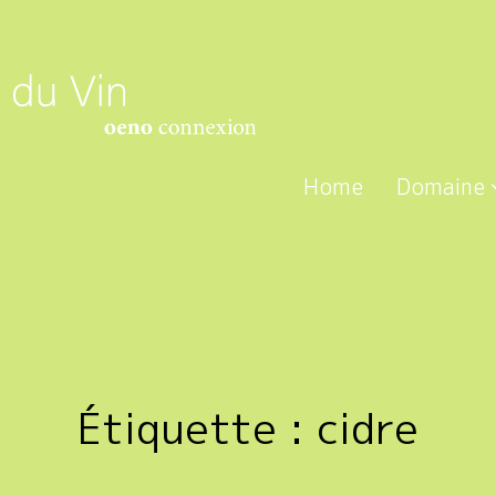
Home
Domaine
Étiquette :
cidre