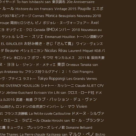
ウイヤード
To-han Ishibashi san
東京調布
20e Anniversaire
・ルール
Poupille
エスポ
Histoire du vin francais
Vintage 2015
Monica
Beaujolais Nouveau 2018
ン1997年ビンテージ
Cornas
Axel
roupe
岡田ヒロシさん
ピノ
ボジョレ・ヌーヴォーフェアー
BMOメンバー
エヨ
オリヴィエ・クロ
Canada
2018 Nouveaux au
レミー・スリエ
n
サントル
Emmanuel Houillon
トーハン酒販ツア
お好み焼き・きじ「さんて寛」
t EL GINJOLER
ワイン・ヴェンス
Beaune
Nicolas Réau
リダ
ペシェミニヨン
Laurent Miquel
KGB
パ
ボワ・モワセ
・ヴォレ
水口シェフ
モンカルメス 2011年
坂田夫妻
ヌ・ヨヨ
東京
レ・ジャン・ド・メティエ
Orveaux Tanaka san
yo Arakawa-ku
フランス対ウルグアイ：２：１
Ozil Frangins
Tokyo Roppongi
ーヴ・ブテイユ
ラストー
Les Grands Verres
NE OVERNOY HOUILLON
シャトー・カッシーニ
Claude ALIET
CPV
タン
Jérôme Guichard
Ecrivain Vin LIN san
クロス・ロード社
ドメ
クラブ・パッション・デュ・ヴァン
ル2016
武道・剣道
レ・マウ
Vivien
の山田さん
ロンドンの自然派ワインバー
ドメーヌ・シルヴァ
NS
フランス決勝戦
La Petite cuvée Cailloutine
・カミーユ・ラピエール
セ・ル・プランタン
Okada Hiroshi san
三鷹
キューヴェ・プレッシウーズ
レイノ君
Domaine Belluard
マルク・ぺノ
the Thames
La Pierre chaude
Kajikawa san
Bistro