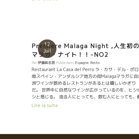
12
Premiere Malaga Night ,人生初
Juil
マラガ・ナイト！！-NO2
Par
伊藤與志男
Publié dans
Espagne
,
Resto
Restaurant La Casa del Perro ラ・カサ・デル・ポロ
南スペイン・アンダルシア地方の街Malagaマラガに自
派ワインが飲めるレストランがあるとは嬉しいかぎり
だ。 世界中に自然なワインが広がっているのを、ヒシ
シと感じる。 造る人にとっても、飲む人にとっても、
全で、地球にも優しく、本物度が高く、何より美味し
Lire la suite
スート体に入っていく。 マラガまできているとは、本
に嬉しくなる。 マラガの夜はやや蒸し暑い。 最初にま
ず、爽やかに微発泡ものが飲みたい。 私はグラナダの
の利いた白、Kishoはシードルを注文。 キリット冷え
液体が心地よい。 まずは、乾杯！！ Kishoが注文した