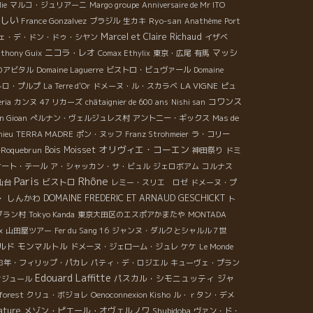
ie
マルコ・ジュリアーニ
Margo groupe
Anniversaire de Mr ITO
しい
Ryo-san
France Gonzalvez
ブラジル
生カキ
Anathème
Port
Marcel et Claire Richaud
ェ・デ・ドン・ドゥ・シヤン
イザベ
ニコラ・レオ
マッシ
thony Guix
Comax Ethylix
東京・広尾
有馬
Vのアビタル
Domaine Laguerre
ビストロ・ビュヴァール
Domaine
LA VIGNE
トロ・プルプ
La Terre d'Or
ドメーヌ・ル・スカラベ
ピュ
コワンス
ria
カンヌ
47 リカーズ
châtaignier de 600 ans
Nishi san
n Gioan
ぺルナン・ヴェルジュレス村
アントニー・ギックス
Mas de
hieu
TERRA MADRE
ポン・ヌッフ
Franz Strohmeier
ラ・コリー
オリヴィエ・コーエン
-Roquebrun
Bois Moisset
神田祭り
ドミ
オート・テール
ア・シャッカン・サ・ビュル
ジェロボアム
コルナス
Paris
Rhône
ビストロ
仙台
レミー・スリエ ロゼ
ドメーヌ・プ
・ しんかわ
DOMAINE FREDERIC ET ARNAUD GESCHICKT
ト
ブラン村
Tokyo Kanda
東京大田区のエスポアかまたや
MONTADA
x
山田屋ツアー
Fer du Sang 16
ジャンヌ・ダルクとシャルル７世
ルド
モンマルトル
ドメーヌ・ジェローム・ジュレ
ケケ
Le Monde
18年・フィリップ・パカレ
パティ・デ・ロジエル
キューヴェ・プラン
Edouard Laffitte
パスカル・シモニュッティ
ジャ
ケジュール
forest
クリュ・ボジョレ
Oenoconnexion Kisho
ル・ｒタン・デメ
ature
メゾン・ピエール・オヴェルノワ
Shubidoba
ヴァン・ド・