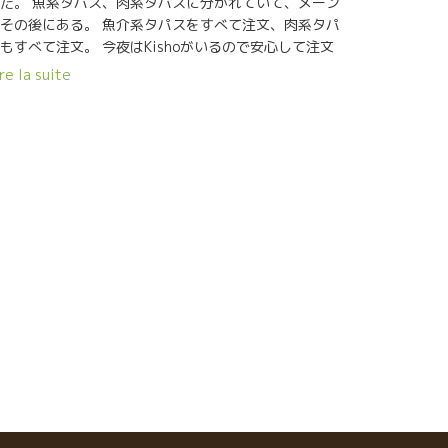
、どうしても逢いたいと強く思ったことが実現してし
だ。 魚系タパス、肉系タパスに分かれていて、メーン
いそう。凄いことだ。願ってみるものだ。 ワインは人
その後にある。 魚介系タパスをすべて注文、肉系タパ
。 こんな人が造るワイン、ただものではないに決ま
もすべて注文。 今夜はKishoがいるので安心して注文
ている！！
きる。 私が食べられなくなっても、私の５倍は食べら
re la suite
る消化器官をもっているKishoがいる。 まずはサッパ
とガスパチョをやった。 旨味タップリの中に、爽やか
酸もタップリあった。 ワインは同じ色のロゼをやっ
。 ウーン、ガスパッチョに、グット冷えたロゼ、これ
また完璧なマリアージだ。 フレデリックとアナの名コ
ビによるパフォーマンス。 フレデリックは料理に専
、アナがワインの担当、もう一人サーヴィスがいて３
でまわしている。 暖かい家庭的な雰囲気の心地よいレ
トラン。 Malagaマラガに来たらお勧めです。 どうし
も気になるシードルを特別に２本持ち帰ることにし
。 イカみそ風味のイカご飯が美味しかった。 アイデア
工夫が豊富な料理だった。 マラガ初日にして、出逢
、発見が多く素晴らしいソワレだった。 超満足！！