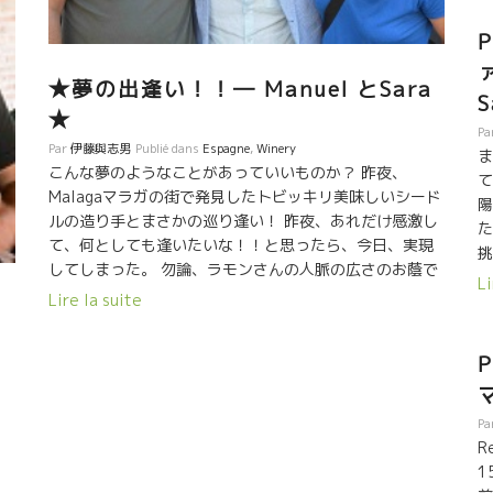
★夢の出逢い！！― Manuel とSara
★
Pa
Par
伊藤與志男
Publié dans
Espagne
,
Winery
ま
こんな夢のようなことがあっていいものか？ 昨夜、
て
Malagaマラガの街で発見したトビッキリ美味しいシード
陽
ルの造り手とまさかの巡り逢い！ 昨夜、あれだけ感激し
た
て、何としても逢いたいな！！と思ったら、今日、実現
挑
してしまった。 勿論、ラモンさんの人脈の広さのお蔭で
人
Li
実現。 誰からも愛されているラモンさんだからこそでき
Lire la suite
た
る仕業。 な・なんんと2000mの山の上で特殊な品種のリ
自
ンゴを栽培してシ－ドルを醸すManuelマニュエルとSara
っ
P
サラさん。 落ちつた紳士風のマニュエル、北イタリアの
よ
銀行ウ－マンからグラナダの山へやって来たサラさん。
た
気持ちの良いカップルだ。 マニュエルさんのシードルは
た
Pa
生産量も少ないし、地元だけで完売してしまう人気も
く
R
の。 まさか日本人が自分のシードルに興味を示すとは思
合
1
ってもいなかったようす。 何とか分けてもらって、日本