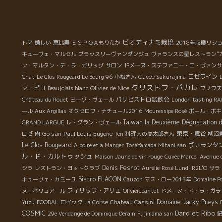
美
レ
な
。
ビオディナミ栽培
トマ
嬉しい
恵比寿
ＥＳＰＯＡもりたか
2018年収穫リシ
ん
キューヴェ・マルセル
ブラッスリーヴァンダンジュ
ヴァランスの星レストラン”
造
ン・マルタン・デ・ラ・ガリッグ
サロン
ドメーヌ・ステファニー・エ・ヴァンサ
ロゼワイン
Chat
Le Clos Rougeard Le Bourg 96
小松さん
Cuvée Sakurajima
こ
クリストフ・パカレ
マ・ピコ
Olivier de Nice
Beaujolais blanc
ブノワ夫
た
パリビストロ試飲会
Château du Rouet
ミーゾ・ヴェール
London tasting R
私
ール
Aux Argillas
オクセロワ・ナチュール2016
Mouressipe Rosé
ポール・ボキ
は
Taiwan la Deuxième Dégustation 
GRAND LARGUE
レ・グラン・ヴェール
Go san
Paul Louis Eugene
東京・鴬谷
ロゼ
肉
Ten
料理人の高太郎さん
柳沼
？
Le Clos Rougeard
ヴァランタ
A boire et a Manger
TosaYamada Mitani san
何
ル・ド・カルトゥッシュ
Maison Jaune de vin rouge
Cuvée Marcel
Avenue 
ん
Denis Pesnot
シラ
レストラン・ヨットクラブ
Aurélie
Rosé Lundi
R2L'O
サラ
Bistro FLACON
キューヴェ・カミーユ
Cauzon
マス・ロー2013年
Domaine P
こ
フィリップ・アリエ
ヌ・ベリュアール
OlivierJeantet
ドメーヌ・ド・ラ・ガラ
Domaine Jacky Preys
Yuzu
FOODAL
ロイック
La Corse
Chateau Cassini
し
COSMIC
Dard et Ribo
29e Vendange de Dominique Derain
Fujimama san
た