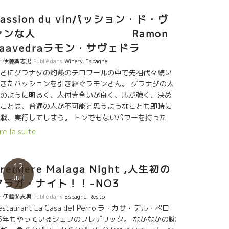
Passion du vinパッション・ド・ヴ
ァンな人 Ramon
Saavedraラモン・サヴェドラ
r
伊藤與志男
Publié dans
Winery
,
Espagne
さにグラナダの灼熱のテロワールの中で先祖代々続い
きたパッションを引き継ぐラモンさん。 グラナダの太
のように明るく、人付き合いが良く、志が強く、決め
ことは、普通の人が不可能と思うようなことも即時に
戦、実行してしまう。 トンでもないパワーを持った
。 この人に逢うためにGraenaグラエナ村にやって来
re la suite
。 ワインのこと、土壌のこと、気候のこと、ここの独
の気候風土、微気象のこと、３時間にわたって熱く語
てくれた。 まるでフラメンコを見ているようなキレの
12
remiere Malaga Night ,人生初の
い手足の動き、多彩な顔の表現。 凄い人と巡り逢え
Juil
マラガ・ナイト！！-NO3
。昨夜、飲んだワイン、シードルの造り手の話しをし
ら、即、電話して、今日のお昼に全員がこの村に来て
r
伊藤與志男
Publié dans
Espagne
,
Resto
れるように手配してくれた。奇跡のようなことを、居
estaurant La Casa del Perro ラ・カサ・デル・ぺロ
の一振りのような素早さでかたずけてしまった。 昨
5年もやっているシェフのフレデリック。 なかなかの腕