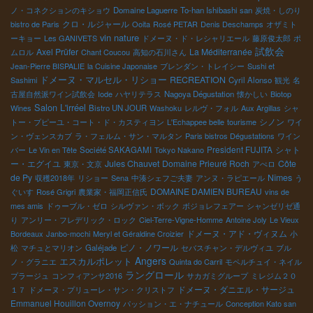
ノ・コネクションのキショウ
Domaine Laguerre
To-han Ishibashi san
炭焼・しのり
クロ・ルジャール
bistro de Paris
Ooita
Rosé PETAR
Denis Deschamps
オザミト
vin nature
ーキョー
Les GANIVETS
ドメーヌ・ド・レシャリエール
藤原俊太郎
ポ
試飲会
Axel Prüfer
La Méditerranée
ムロル
Chant Coucou
高知の石川さん
Jean-Pierre BISPALIE
la Cuisine Japonaise
ブレンダン・トレイシー
Sushi et
ドメーヌ・マルセル・リショー
RECREATION
Sashimi
Cyril Alonso
観光
名
古屋自然派ワイン試飲会
Iode
ハヤリテラス
Nagoya Dégustation
懐かしい
Biotop
Salon L'irréel
Wines
Bistro UN JOUR
Washoku
レルヴ・フォル
Aux Argillas
シャ
シノン
トー・プピーユ・コート・ド・カスティヨン
L'Echappee belle
tourisme
ワイ
ン・ヴェンスカブ
ラ・フェルム・サン・マルタン
Paris bistros Dégustations
ワイン
President FUJITA
シャト
バー
Le Vin en Tête
Société SAKAGAMI
Tokyo Nakano
ー・エグイユ
Jules Chauvet
Domaine Prieuré Roch
Côte
東京・文京
アぺロ
de Py
Nîmes
収穫2018年
リショー
Sena
中湊シェフご夫妻
アンヌ・ラピエール
う
DOMAINE DAMIEN BUREAU
ぐいす
Rosé Grigri
農業家・福岡正信氏
vins de
mes amis
ドゥーブル・ゼロ
シルヴァン・ボック
ボジョレフェアー
シャンゼリゼ通
り
アンリー・フレデリック・ロック
Ciel-Terre-Vigne-Homme
Antoine Joly
Le Vieux
ドメーヌ・アド・ヴィヌム
Bordeaux
Janbo-mochi
Meryl et Géraldine Croizier
小
ピノ・ノワール
松
マチュとマリオン
Galéjade
セバスチャン・デルヴィユ
ブル
Angers
エスカルポレット
ノ・グラニエ
Quinta do Carril
モペルチュイ・ネイル
ラングロール
プラージュ
コンフィアンサ2016
サカガミグループ
ミレジム２０
ドメーヌ・ダニエル・サージュ
１７
ドメーヌ・プリューレ・サン・クリストフ
Emmanuel Houillon Overnoy
パッション・エ・ナチュール
Conception Kato san