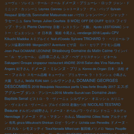
ドメーヌ・プリューレ・ロック
ューヴェ・ソレイユ・テール・クール
ジャン・ド
ミニック・カッシーニ
Leynes
Cannes
シャトーヌッフ・デュ・パップ
Syivain
シャンパーン・ジャック・
Respaut
築地の魚
Sommelier Matsumoto san
パヴロ
ラセーニュ
ＢＭО社
フィリ
Sans Temps
Julien Courtois
OFF DE OUFF
セロス
ップ・テシエ
Pierre Overnoy
京都・レストラン「大鵬」
Kyoto
LESTIGNAC
シャ
トー・ピュエッシュ・オ
日本酒 菊姫
今尾さん
vendange 2018 Lapalu
CPV
Kikuchi Madoka
ＡＣブルイイ
Nuit d'Ooedo
Sylvere TRICHARD
ラ・ペリエール
フ
ランス猛暑2018年
Morgon2017
Aventure
ピザ店 ロバ・セリア
アラモン品種
Strasbourg
Domaine du Matin Calme
Jean-Paul
DOMAINE LEONINE
ワインバ
山田恭二さん
ユグ・べゲ
ー「ル・サンセール」
クリスチャン・ビネール
Sakagami Groupe
singapour restaurant ANDRE
2018 Salon des Vins Natures à
ドメーヌ・ミレンヌ・ブリュ
オ
Angers
紀子さん
Konno de Organ
日本・浜松
ー・フォルト
スモール品種
キューヴェ・プリュサール
ラ・トランシェ
小島さん
DOMAINE GEORGES
Iwata Koki san
シルヴァンさん
大園 弘さん
DESCOMBES
エスポ
2018 Beaujolais Nouveaux partis
L'eau forte
Brouilly 2017
アグループ
Domaine Jean-
ダンス・アンコール2016
Minette Suzuki san
Baptiste Senat
シルヴァン・オエッシュ
ビストロ・ラ・ヴィーニュ
カリニャ
NICOLAS TESTARD
ン・ヴィエイユ・ヴィーニュ
ブルイイ2013
老舗かつ吉
Beaune
オルガンの紺野さん
ドメーヌ・オベルノワ・ウイヨン
ドゥニ・タルデュ
ドメーヌ・デュ・マタン・カルム
Massimo
Hermitage
Côtes Rotie
アルティザ
ドメーヌ・
ン
有馬
ginza Mitsukoshi Shinkan
ロゼ・ランディ
Uchida san
Penedès
パスカル・シモヌッティ
TosaYamada Mitani san
飯田橋メリメロ
Yaoyu
Poupille