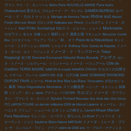
ヴァン
マス・ド・モンペール
Bistro Paris NOUVELLE MAIRIE
Paris bistro
ルペ
星川さん
DAMIEN BUREAU
Chateaubriand
プロムナード・デ・ザングレ
Rhône sud
ール・ド・カルトゥッシュ
Mariage de Nomura Takaki
Atsumi
Foods Mori san
Bresil
ガロンヌ河
Kajikawa san
Phenix
ジェロボアム
ドメーヌ・ボ
Montmartre
Axel Prϋfer
Sumeshiya
ートレイ
R2L'O
ラ・ピエール・ショード
ロゼワイン
植村シェフ
酒美土場
生カキ
宗像シェフ
マキシムス
Abruzzes
Cuvée
Place de la République
Bou
コスタドール・フォアン
ワイン「和」
オフ
モンド
ゥーズ・トラディション2003年
シャルドネ
Anthony Guix
Quinta de Napoles
ドメー
ドメーヌ・ド・ラングロール
Tokyo
ヌ・ポール・ルイ・ウジェンヌ
アルザス
Roppongi
弥三郎
Domaine Emmanuel Giboulot
Bistro Buvards
セレ
Côte de
ネ・ドメーヌ・シルヴェール・トリシャール
ドメーヌ・ベリュアール
Castillon
Chinon
サカガミの日野さ
TERRA MADRE
SABORI le couple KAMATA
ん
DOMAINE RAYMOND
イザベル・フレール
GAR'O'VIN
水道・江戸川橋
SAKE
DUPONT FAHN
ピエール
Pinell de Brai
Mas Lau Blanc
Torocadero
夕日のボジョ
麻美
スリエ醸造所
レ
Tokyo Degustations Séminaires
へニング・オエッシュ
桜満
モルゴン
ドメーヌ・ヴァラン
開
ソフィア・ボシェ
tapas
アナテム
パリ2019年
タン・ヴァレス
ル・タジンヌ
Sylvère Trichard Nouveau
Aux Amis des Vins Ginza
ITO JAPON TOURS
un dernier millésime 2009 de Marcel Lapierre
キューヴェ・カミ
ピオッシュの林さん
Manuel
ーユ１６
ブリュノ・シュレール
Laurent Miquel
岩ちゃん
Paris République
ヴォンゴレ・スパゲティ
Le Bruel
アントワーヌ・エ・
ドメーヌ・ミレーヌ・ブリ
ローランス・ジョリ
Sauterne
Bistro Nature MATSUKI
ュ
ザ・コンコルド・ワイン・クラブ
cèdre de 2300 ans
ラ・グロス・ナディンヌ・