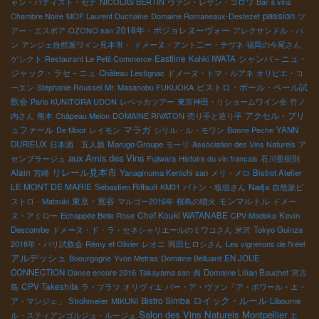
ャン・バティスト・セナ
NICOLAS BERTIN
ヴァン・レザン・ゴロワ
Bar à vins
passion
Chambre Noire
MOF Laurent Duchaîne
Domaine Romaneaux-Destezet
ツ
2018年・ボジョレヌーヴォー
アー・エスポア
OZONO san
アレクサンドル・バ
ン
アンジェ自然派ワイン見本市・
ドメーヌ・アント二ー・テヴネ
福岡の今尾さん
Eastline
シャンパ－ニュ・
ゲシクト
Restaurant Le Petit Commerce
Kohki IWATA
ジャック・ラセ－ニュ
Château Lestignac
ドメーヌ・トマ・ルアネ
オリビエ・コ
ビストロ・ポール・ベール試
ーエン
Stéphanie Roussel
Mr. Masanobu FUKUOKA
飲会
Paris KUNITORA UDON
レベッカツアー
東京神田・リショームワイン会
竹ノ
アクセル・プリ
内さん
熊本
Châpeau Melon
DOMAINE RIVATON
売り手と造り手
ュファール
マラガ
De Moor
レイモン
シリル・ル・モワン
Bonne Peche
YANN
DURIEUX
日本酒 五人娘
Marugo Groupe
モーリ
Association des Vins Naturels
ア
aux Amis des Vins
センブラージュ
Fujiwara
Histoire du vin francais
石川亜樹則
リレール見本市
Alain
宮崎
Yanaginuma Kenichi san
メリ・メロ
Bistrot Atelier
LE MONT DE MARIE
Sébastien Riffault
KM31
バトン・板垣さん
Nadja
自然派ビ
東京・鴬谷
モンマルトル
ストロ・Matsuki
マルゴー2016年
桜島の噴火
ドメー
Chef Kouki WATANABE
ヌ・アミロー
Echappée Belle Rose
CPV Madoka
Kevin
Descombe
ドメーヌ・ド・ラ・セネシャリエールのミワコさん
米沢
Tokyo Guinza
2018年・パリ試飲会
Rémy et Olivier
レオニ
岡田ヒロシさん
Les vignerons de l'iréel
アルデッシュ
Boourgogne
Yvon Metras
Domaine Belluard
EN JOUE
CONNECTION
Danse encore 2016
Takayama san
肉
Domaine Lilian Bauchet
宮古
CPV Takeshita
島
ラ・プラツ
オリヴィエ
バー・ア・ヴァン「ア・ボワール・エ・
ロイック・ルール
Bistro Simba
ア・マンジェ」
Strohmeier
MIKUNI
Libourne
Salon des Vins Naturels Montpellier
ル・スティアンゴルジュ・ルージュ
エ