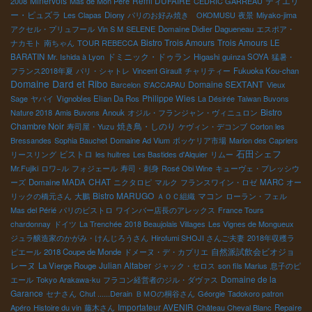
Minervois
Remi DUFAIRE
ティエリ
2008
Mas de Mon Père
CEDRIC GARREAU
ー・ピュズラ
Les Clapas
Diony
パリのお好み焼き OKOMUSU
夜景
Miyako-jima
アクセル・プリュフール
Vin S M
SELENE
Domaine Didier Dagueneau
エスポア・
Bistro Trois Amours
Trois Amours
ナカモト
南ちゃん
TOUR REBECCA
LE
ドミニック・ドゥラン
BARATIN
Mr. Ishida à Lyon
Higashi guinza SOYA
猛暑・
フランス2018年夏
パリ・シャトレ
Vincent Girault
チャリティー
Fukuoka Kou-chan
Domaine Dard et Ribo
Domaine SEXTANT
Barcelon
S'ACCAPAU
Vieux
Philippe Wies
Sage
ヤバイ
Vignobles Elian Da Ros
La Désirée
Taiwan Buvons
Bistro
Nature 2018
Amis Buvons
Anouk
オジル・フランジャン・ヴィニュロン
Chambre Noir
焼き鳥・しのり
寿司屋・Yuzu
ケヴィン・デコンブ
Corton les
Bressandes
Sophia Bauchet
Domaine Ad Vium
ボッケリア市場
Marion des Capriers
石田シェフ
ビストロ
リースリング
les huitres
Les Bastides d'Alquier
リムー
Mr.Fujiki
ロワ−ル
フォジェール
寿司・刺身
Rosé Obi Wine
キューヴェ・プレッシウ
CHAT
ーズ
Domaine MADA
ニクタロピ
マルク
フランスワイン・ロゼ
MARC
オー
Bistro MARUGO
マコン
リックの橋元さん
大鵬
ＡＯＣ組織
ローラン・フェル
Mas del Périé
パリのビストロ
ワインバー店長のアレックス
France Tours
chardonnay
ドイツ
La Trenchée
2018 Beaujolais Villages
Les Vignes de Mongueux
ジュラ醸造家のかがみ・けんじろうさん
Hirofumi SHOJI さんご夫妻
2018年収穫ラ
自然派試飲会ビオジョ
ピエール
2018 Coupe de Monde
ドメーヌ・デ・カプリエ
レーヌ
Julian Altaber
La Vierge Rouge
ジャック・セロス
son fils Marius
息子のピ
Domaine de la
エール
Tokyo Arakawa-ku
フラコン経営者のジル・ダヴァス
Garance
セナさん
Chut ......Derain
ＢＭОの桐谷さん
Géorgie
Tadokoro patron
Importateur AVENIR
Apéro
Histoire du vin
藤木さん
Château Cheval Blanc
Repaire