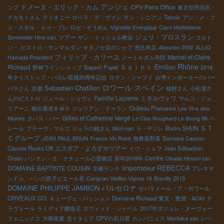
アンジェ
ドメーヌ・エリック・カム
CPV Paris Office
ンブ
東京世田谷区・
ナカモトさん
ディオニー
ロペラ・デ・ヴァン
サン・シニアン
Terroir
アン・メ・フ
ェ・スキル・トゥ・プレ
ロゼ・そうめん
Vignoble Energique
Cave Madeleinne
ツアー
ジュリ・ブロスラン
Sommelier Hino san
サン・ミッシェル教会
コルト
ン・
ビストロ・サンマルタン
キタノセ店のシェフ
恵比寿店
Abouriou 2002
ALLIQ
フィリップ・カリーユ
Marcel et Claire
Hamada President
ノートルダム寺院
Rhône
Ｓａｉｎｔ-Emilion
Richaud
野崎ワインショップ
Saperli Popet
2018
年クリストッフ・パカレ収穫20周年記念
ロマン・シャプイ
台湾インポーターのバー
ロワール
スペイン
Sebastien Chatillon
バラさん
京都
植村さん
小松屋さ
Famille Lapierre
ミネルヴォワ
んのビストロ
ジュール・ショヴェ
マルコ・ジュ
リアーニ
輸出業者ＢＭＯ
ジュリアン・ドゥラン
Château Plaisance
Les Vins des
Gilles et Catherine Vergé
Moines
タパス・バー
Le Clos Rougeard Le Bourg 96
ベ
ＳＴ
レール
ブラーヴ・マルゴ
ジュラの鏡さん
Mori-san
ラ・デジレ
Bistro SHUN
Ｃグループ
JEAN PAUL BRUN
France Vin Rosé
無農薬野菜
Domaine Cauzon
エスポア・よろずやツアー
Caviste Rocks Off
イヴ・シェフ
Jean Sébastion
Centre
Gioan
パシオン・エ・ナチュール心斎橋店
新年2018年
Okada Hiroshi san
Importateur REBECCA
DOMAINE BAPTISTE COUSIN
京橋ランチ
アレキサ
ンドル・バンの息子ピエール君
Carignan Vieilles Vignes 16
Brouilly 2013
バルセロナ
DOMAINE PHILIPPE JAMBON
セパラメール・ア・ボワール
ORVEAUX CO.
キューヴェ・パッション
Domaine Richaud
東京・豊洲・AOKI
テ
ラヴェール
ラミディア醸造元
ダヴィッド・シャペル
2017年ボジョレ・ヌーヴォー
フェニックス
大榮産業
北イタリア
CPVの石川君
カンパニェス
Moritaka san
レベ