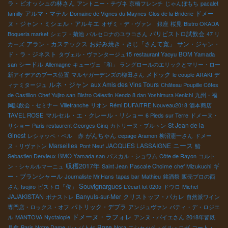
ラ・ピオッシュの林さん
アントニー・テヴネ
京橋フレンチ
じゃんぼもち
pacalet
アルマ・マテル
ドメー
familly
Domaine de Vignes du Maynes
Clos de la Briderie
ヌ・ジャン・ミシェル・アルキエ
オザミ・デ・ヴァン 銀座
桜見
Bistro OKADA
パリビストロ試飲会
Boqueria market
シェフ・菊池
バルセロナのユウコさん
47 リ
アラン・カステックス
お好み焼き・きじ「さんて寛」
サン・ジャン・
カーズ
ド・ラ・ジネスト
タヴェル・ヴァンタージュ15
restaurant Yaoyu
BOM Yamada
シードル
san
Allemagne
キューヴェ「和」
ラングロールのエリックとマリー・ロー
メドック
新アイデアのブース位置
マルヤガーデンズの柳田さん
le couple ARAKI
デ
ルネ・ジャン
aux Amis des Vins Tours
ィナミタージュ
Château Poupille Côtes
de Castillon
Chef Yujiro san
Bistro Célestin
Kendo 8 dan Yoshimura Kenichi
九州・福
岡試飲会・セミナー
Villefranche
リオン
Rémi DUFAITRE Nouveau2018
酒本商店
マルセル・エ・クレール・リショー
TAVEL ROSE
6 Pieds sur Terre
ドメーヌ・
St Jean de la
リショー
Paris restaurent Georges Cinq
カトリーヌ・ブルトン
Ginest
がんちゃん
レシャッペ・ベル 赤
cepage Aramon
柳沼憲一さん
ドメー
Marseilles
JACQUES LASSAIGNE
ニース
ヌ・リヴァトン
Pont Neuf
鮨
Sebastien Dervieux
BMO Yamada san
パスカル・ショワム
Côte de Rayon
コルト
収穫2017年
ギ
ン・シャルルマーニュ
Saint Jean
Pascale Choime
chef Mizukuchi
ー・ブランシャール
Journaliste Mr.Hans
tapas bar
Mathieu
銘酒祭
販売プロの西
Souvignargues
さん
Isojiro
ビストロ「俊」
L'écart lot 0205
ドウロ
Michel
JAJAKISTAN
Banyuls-sur-Mer
クリストッフ・パカレ
ボナストレ
自然派ワイン
パトリック・デプラ
専門店・ロックス・オフ
アンジュヴァン
パティ・デ・ロジエ
ドメーヌ・ラフォレ
ル
MANTOVA
Nyctalopie
アンヌ・パイエさん
2018年皆既
Rose
月食
Paris Notre Dame
ル・バトセ
Nora
エシャッペ・ベル・ロゼ
コート・