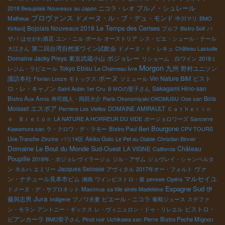
ブルノ・シュレール
ニコラ・レオ
2018 Beaujolais Nouveaux au Japon
プロヴァンス
ドメーヌ・ル・ブ・デュ・モンド
Matheus
中川マリ
BMO
Le Temps des Cerises
Bojolais Nouveaux 2018
Kiritani]
プルフ
Bistro Soif
パ
ザパ
はせがわ酒店
ユン・ニル
ポール
オーストリア
シス・ピエ・シュール・テール
第二回台湾自然派ワイン試飲会
大江さん
ドメーヌ・ド・レキュ
Château Lassolle
ボジョレー
Domaine Jacky Preys
東京武蔵小山
リショーム 白ワイン
2018ミ
Morgon
Tokyo Ebisu
九州
野村ユニソン
レジム・ラピエール
Le Chameau Ivre
諏訪本社
ボーヌ
Vin Nature BIM
ビスト
Florian Looze
モトックス
ソミュール
ロ・レ・キャノン
Sakagami Hino-san
Saint Aubin 1er Cru
ＢＭОの聖子さん
Bois
Bistro Aux Amis
寿司職人・岡田大介
Paris Okonomiyaki OKOMUSU
Ooe san
エスポア
Moisset
Perriere Les Vielles
DOMAINE AMIRAULT
Ｃａｔｈｅｒｉｎ
ｅ Ｂｒｅｔｏｎ
LA NATURE A HORREUR DU VIDE
ボージョロワーズ
Sancerre
Bourgone
Kawamura san
ラ・クロワ・デ・ラモー
Bistro Paul Bert
CPV TOURS
Une Tranche
Zinzins
パリ14区
Akiko Goto
Le Pet au Diable
Christian Binner
Domaine Le Bout du Monde
Sud-Ouest
LA VIGNE
Château
California
Poupille
2018年・ボジョレヴィラージュ
ジル・アザム
ジュヴレイ・シャンベルタ
Jacques Selosse
ヴァ
ン
ネルハ
エミリー
アヴィタル
2017年オー・フォルト
マルセイユ
ン・ナチュール見本市ビム
湘南
ワインビストロ・俊
pensee
Opéra
Espagne Sud
伊
ドメーヌ・デ・サブロネット
Maximus
sa fille ainée Madeleine
Jura
藤與志男
ピエール・ニコラ
Indigene
ブノワ夫妻
葡萄ジュース
ステファ
ビストロ・
ン・モラン
アントニー・ギックス
レ・ヴィニュロン・ドゥ・リレエル
ビアンカーラ
BMO聖子さん
Pinot noir
Uchikawa san
Pierre
Bistro Peche Mignon