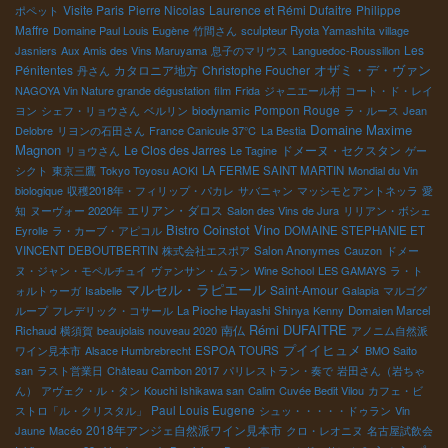
Visite Paris
Pierre Nicolas
Laurence et Rémi Dufaitre
Philippe
ポペット
Maffre
Domaine Paul Louis Eugène
竹間さん
sculpteur Ryota Yamashita
village
Les
Jasniers
Aux Amis des Vins Maruyama
息子のマリウス
Languedoc-Roussillon
オザミ・デ・ヴァン
Pénitentes
カタロニア地方
Christophe Foucher
丹さん
NAGOYA Vin Nature grande dégustation
film
Frida
ジャニエール村
コート・ド・レイ
Pompon Rouge
ヨン
シェフ・リョウさん
ベルリン
biodynamic
ラ・ルース
Jean
Domaine Maxime
Delobre
リヨンの石田さん
France Canicule 37℃
La Bestia
Magnon
Le Clos des Jarres
ドメーヌ・セクスタン
リョウさん
Le Tagine
ゲー
シクト
東京三鷹
Tokyo Toyosu AOKI
LA FERME SAINT MARTIN
Mondial du Vin
biologique
収穫2018年・フィリップ・パカレ
サバニャン
マッシモとアントネッラ
愛
エリアン・ダロス
知
ヌーヴォー 2020年
Salon des Vins de Jura
リリアン・ボシェ
Bistro Coinstot Vino
Eyrolle
ラ・カーブ・アピコル
DOMAINE STEPHANIE ET
VINCENT DEBOUTBERTIN
株式会社エスポア
Salon Anonymes
Cauzon
ドメー
ヌ・ジャン・モペルチュイ
ヴァンサン・ムラン
Wine School
LES GAMAYS
ラ・ト
マルセル・ラピエール
Saint-Amour
ォルトゥーガ
Isabelle
Galapia
マルゴグ
ループ
フレデリック・コサール
La Pioche Hayashi Shinya
Kenny
Domaien Marcel
Rémi DUFAITRE
南仏
Richaud
横須賀
beaujolais nouveau 2020
アノニム自然派
プイイヒュメ
ワイン見本市
Alsace Humbrebrecht
ESPOA TOURS
BMO Saito
san
ラスト営業日
Château Cambon 2017
パリレストラン・奏で
岩田さん（岩ちゃ
ん）
アヴェク・ル・タン
Kouchi Ishikawa san
Calim
Cuvée Bedit Vilou
カフェ・ビ
Paul Louis Eugene
ストロ「ル・クリスタル」
シュッ・・・・・ドゥラン
Vin
2018年アンジェ自然派ワイン見本市
Jaune
Macéo
クロ・レオニヌ
名古屋試飲会