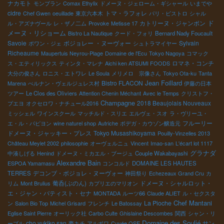
ナカモト
モンブラン
Comax Ethylix
ドメーヌ・ジェローム・ギシャール
いまでや
cidre
トマ・ラフォレ
Chef Gwen
oeuillade
東京六本木
パリ・ビストロ
シャル
ド
カトリーヌ・ジャンボン
ル・アズナヴール
レ・ザノ二ム
Provoke
Metisse 17
メーヌ・リショーム
Bistro La Nautique
クード・フォリ
Bernard Nady Foucault
Savoie
ボジョレー ・ヌーヴォー
Sylvain
ポワン・ジェ
シュトラマイヤー
Richeaume
Maupertuis Neyrou-Plage
Domaine de l'Ecu
Tokyo Nagoya
コマック
ロマネ・コンチ
ス・エティリックス
ティンタ・マレナ
Aichi ken ATSUMI FOODS
大分の俊さん
ロニス・エトワレ
Le Soula
メリメロ 宗像さん
Tokyo Ota-ku
Tanta
Jean Foillard
Bistro FLACON
Marena
ぺルナン・ヴェルジュレス村
伊藤の日本
ツアー
Le Clos des Oliviers
Attention Chenin Méchant
Avec le Temps
クリストフ・
Champagne
2018 Beaujolais Nouveaux
プエヨ
オクセロワ・ナチュール2016
ミッシェル
ワインスクール
マッチルド・スリエ
エルヴェ・スオ
ラ・ヴリーユ・
フルーリー
エ・ル・パピヨン
wine naturel shop
Autriche
ボデガ・カウゾン醸造元
ドメーヌ・ジャッキー・プレス
Tokyo Musashikoyama
Pouilly-Vinzelles 2013
Château Meylet 2002
philosophie
オーヴェルニュ
Vincent
Imao-san
L'écart lot 1117
グラナダ
中湊しげる
Henind
ドメーヌ・ミカエル・ブージュ
Couple Wakabayashi
Alexandre Bain
ESPOA Yamamasu
コンコルド
DOMAINE LES HAUTES
デコンブ・ボジョレ・ヌーヴォー
TERRES
神田祭り
Echezeaux Grand Cru
カ
葡呑(ぶのん)
ドメーヌ・シャルロット・
リム
Mont Brulius
カプリエのマリオン
エ・ジャン・バティスト・セナ
MONTADA
ルーツ66
Claude ALIET
ル・セクスタ
Chef Mantani
La Pioche
ン
Salon Bio Top
Michel Grisard
フレンチ
Le Batossay
Eglise Saint Pierre
オーリック社
Carbo Culte
Ghislaine Descombes
関西
シャン・リ
Domaine des Soulié
cho yukiko san
サン
ーブル
夢キチ
アルボワ
Cuvée OSE