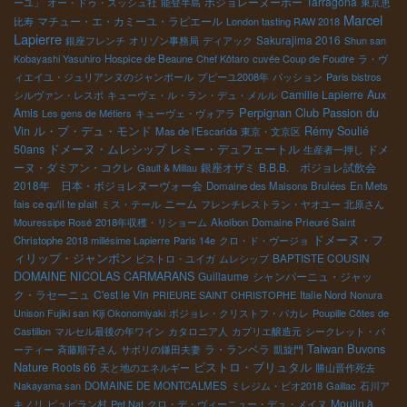
ボジョレーヌーボー
Tarragona
ーユ」
オー・ドゥ・スッシュ社
能登半島
東京恵
Marcel
マチュー・エ・カミーユ・ラピエール
比寿
London tasting RAW 2018
Lapierre
Sakurajima 2016
銀座フレンチ
オリゾン事務局
ディアック
Shun san
Kobayashi Yasuhiro
Hospice de Beaune
Chef Kôtaro
cuvée Coup de Foudre
ラ・ヴ
ィエイユ・ジュリアンヌのジャンポール
プピーユ2008年
パッション
Paris bistros
Camille Lapierre
Aux
シルヴァン・レスポ
キューヴェ・ル・ラン・デュ・メルル
Perpignan
Club Passion du
Amis
Les gens de Métiers
キューヴェ・ヴォアラ
Vin
ル・ブ・デュ・モンド
Rémy Soulié
Mas de l'Escarida
東京・文京区
レミー・デュフェートル
50ans
ドメーヌ・ムレシップ
ドメ
生産者一押し
ーヌ・ダミアン・コクレ
銀座オザミ
B.B.B. ボジョレ試飲会
Gault & Millau
2018年 日本・ボジョレヌーヴォー会
Domaine des Maisons Brulées
En Mets
ニーム
fais ce qu'il te plait
ミス・テール
フレンチレストラン・ヤオユー
北原さん
Mouressipe Rosé
2018年収穫・リショーム
Akoibon
Domaine Prieuré Saint
ドメーヌ・フ
Christophe
2018 millésime Lapierre
Paris 14e
クロ・ド・ヴージョ
ィリップ・ジャンボン
BAPTISTE COUSIN
ビストロ・ユイガ
ムレシップ
DOMAINE NICOLAS CARMARANS
Guillaume
シャンパーニュ・ジャッ
ク・ラセーニュ
C'est le Vin
PRIEURE SAINT CHRISTOPHE
Italie Nord
Nonura
Unison Fujiki san
Kiji Okonomiyaki
ボジョレ・クリストフ・パカレ
Poupille Côtes de
Castillon
マルセル最後の年ワイン
カタロニア人
カプリエ醸造元
シークレット・パ
Taiwan Buvons
ラ・ランベラ
ーティー
斉藤順子さん
サボリの鎌田夫妻
凱旋門
Nature
ビストロ・ブリュタル
Roots 66
天と地のエネルギー
勝山晋作死去
Nakayama san
DOMAINE DE MONTCALMES
ミレジム・ビオ2018
Gaillac
石川ア
Moulin à
キノリ
ピュピラン村
Pet Nat
クロ・デ・ヴィーニュー・デュ・メイヌ