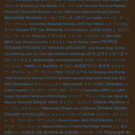
タムール
Domaine La Tour Boisée
クロ・バケ
chef Takemoto
Domaine Raphael
Champier
Chambolle Musigny 1er Cru
Chef Konno
Domaine Benoit Courault
Beaujolais Nouveau
セ・ル・プランタン2017
La Cadette
ドメーヌ・デ・メ
ゾン・ブリュレ
Descombes Beaujolais Nouveau 2018
Haut Medoc
ペグ
アコワボン
Groupe STC
Les Affranchis
タパス
Les Rossignoux
山田屋の矢島さん
ダムバッ
ラモンさん
シュ・ラ・ヴィル
Yorozuya
ドメーヌ・ドーピヤック
Wine Style
PEOPLE
WINO
cave
Emmanuel Leroy
トモミさん
Jus de Raisins
Louvre
DOMAINE FREDERIC ET ARNAUD GESCHICKT
Jean-Marie Vergé
Emilie
Le Clos des Grillons
台湾インポーター
vendange 2019
LES MARCELLINS
のレベッカさん
Madona Eglise
vin impressionnant
ロマネ・コンティ
ドメーヌ・
スペイン自然派ワイン見本市
Sandrine
リショーム 1989年シラ
ビストロ・
コルビエール
ア・ボワール・エ・ア・マンジェ
Pinot
La Vendange des Moines
1988
Domaine de Verchant
TOKYO Vin Nature grande dégustation
Wabi Sabi
東京・
Catalogne
神田
Kanda Matsuri
サカノジュンさん
Paris Chatelet
タラゴナ地方
La
Colline Inspirée
バティスト・クザン
ロゼ・グリグリ
Importateur BMO
La Colline
Inspiré
Domaine Catherine et Pierre Breton
ドゥニー・デシャン
Clos des Vignes du
Banyuls
Château Aiguilloux
ダミアン・コクレー
Maynes
Antonella
1998年
オ
Domaine Damien
ン・ジュ・コネクション
Nakaminato Shigeru san
La Boème
Coquelet
ＢＭО社の山田さん
カミーユ・バカーブ
La Sicile
ドメーヌ・ステファニ
Jean-Paul Daumen
ー・エ・ヴァンサン・デブベルタン
Bruno Granier
メラニ
ビ
Crozes-Hermitage
ストロ・アン・ジュール
Selosse Millesime
Mélanie
シャ
東京
Domaine de la Borde
Champagne de
自然ワイン大試飲会
土田
ドメーヌ・マダ