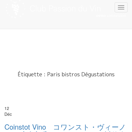
Skip
to
content
Étiquette :
Paris bistros Dégustations
12
Déc
Coinstot Vino コワンスト・ヴィーノ