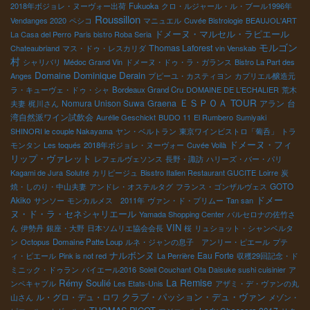
2018年ボジョレ・ヌーヴォー出荷
Fukuoka
クロ・ルジャール・ル・ブール1996年
Roussillon
Vendanges 2020
ペシコ
マニュエル
Cuvée Bistrologie
BEAUJOL'ART
ドメーヌ・マルセル・ラピエール
La Casa del Perro
Paris bistro Roba Seria
モルゴン
Thomas Laforest
Chateaubriand
マス・ドゥ・レスカリダ
vin Venskab
村
シャリバリ
Médoc Grand Vin
ドメーヌ・ドゥ・ラ・ガランス
Bistro La Part des
Domaine Dominique Derain
Anges
プピーユ・カスティヨン
カプリエル醸造元
ラ・キューヴェ・ドゥ・シャ
Bordeaux Grand Cru
DOMAINE DE L'ECHALIER
荒木
ＥＳＰＯＡ TOUR
Nomura Unison Suwa
Graena
アラン
台
夫妻
梶川さん
湾自然派ワイン試飲会
Aurélie Geschickt
BUDO 11
El Rumbero
Sumiyaki
SHINORI le couple Nakayama
ヤン・ベルトラン
東京ワインビストロ「葡呑」
トラ
ドメーヌ・フィ
モンタン
Les toqués
2018年ボジョレ・ヌーヴォー
Cuvée Voilà
リップ・ヴァレット
レフェルヴェソンス
長野・諏訪
ハリーズ・バー・パリ
Kagami de Jura
Solutré
カリピージュ
Bisstro Italien Restaurant GUCITE
Loirre
炭
GOTO
焼・しのり・中山夫妻
アンドレ・オステルタグ
フランス・ゴンザルヴェス
ドメー
Akiko
サンソー
モンカルメス 2011年
ヴァン・ド・プリムー
Tan san
ヌ・ド・ラ・セネシャリエール
Yamada Shopping Center
バルセロナの佐竹さ
VIN
ん
伊勢丹
銀座・大野
日本ソムリエ協会会長
桜
リュショット・シャンベルタ
ン
Octopus
Domaine Patte Loup
ルネ・ジャンの息子 アンリー・ピエール
プテ
ナルボンヌ
Eau Forte
ィ・ピエール
Pink is not red
La Perrière
収穫29回記念・ド
ミニック・ドゥラン
バイエール2016
Soleil Couchant
Ota Daisuke sushi cuisinier
ア
La Remise
Rémy Soulié
ンペキャブル
Les Etats-Unis
アザミ・デ・ヴァンの丸
ル・グロ・デュ・ロワ
クラブ・パッション・デュ・ヴァン
山さん
メゾン・