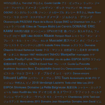
ＭОの山田さん
Yve chef
中山さん
Cuvée Camille
アミ・ビュヴォン
リュロン
ジャ
ドメーヌ・シルヴァン・ボック
ック・フェヴリエ
マルマンド
Mr. Hiroshi
OSONO
カンヌのレランス島
ジャン・ドゥローブル
オレリー
幸子さん
Marie Rose
ドメーヌ・ジョルジュ・デコンブ
ワイン・リタ
カーヴ・エステザルグ
Okonomiyaki PASEMIA
Place de la Borse
Equipe BMO
Le Chameua Ivre
カム・ア
DOMAINE ERIC
Bistro Les Canons
シュトラ
パリの夜
Côtes de Thongue
KAMM
10年間の感謝
サンシニャン
CPVの竹下君
濃いワイン
長ユキ子さん
フィ
Alsace
福岡
リップ
ゴビー
Lilian BOSCH
Pompon Rosé
レストラン「オン・メ・
Muscadet
南スペイン
フレ・ス・キル・トゥ・プレ」
セレネ
オビ・ワイン
レ・
プレミス１６
ヴィンテージュ2015
Isabelle Frère
Shonan
レストラン
Domaine
クロ・マソット
Chaume Arnaud
Barbecue Soirée
自然派ワイン見本市
2018年収
Montpellier
restaurant TAIHOU
穫・レオニス
Morgon 1997
mamagoto
ケケ
Pouilly-Fumé
Thierry Forestier
ESPOA GOTO
Cueillette
Jeu de quilles
ラフォレ
収穫2018年
竹澤さん
GINZA 6
Event Tour
マレ・バス
Cuvée La Poivrotte
Escarpolette
Anathème
Bourgone Blanc
Grand Cru
Oenoconnexion Kisho
パリ・
コート・ド・ブルイイ
ビストロ・マルゴ
レミ・セデス
Danse encore
Edouard Laffitte
STC Tours
ムーラン・ナ・ヴォン
Anniversaire de Mr ITO
デ
2018 Vendange Lapierre
ィジョン
中村さん
ピノ
Toda chef
Mas Lau 2013
ESPOA Shinkawa
Domaine La Petite Baigneuse
萬屋天狗
シャトー・ロックフ
ディオニ社
エドワード・ラフィット
ォール
Salon Rue89 des Vins
赤
ヴィルフ
ヴァランタン・ヴァレス
ランシュ
モト・ヌーヴォー
Chardonnay 2016
Tanii-san
ジュリアンヌ
Montcalmès 2011
Domaine Jean Maupertuis
Domaine Jean David
ビム