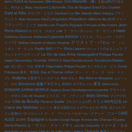
Clos Massotte
bistro YUIGA de Kanazawa
Villié-Morgon
（株）土佐山田の三谷さ
ん、内川さん
Beau
restaurent L'Alchemille
Clos de Vougeot Grand Cru
Chatelet
Dard et Ribo
ダヴィデ、ピエラ
Dambach-La-Ville
Valentia
Midori Sakaya
プティ・
Haut Languedoc-Roquebrun
ジャン
マックス
Moto-Nouveau
Millésime Bio 2018
フランソワ・ニック
Jean-
Sachiko san
Poupille Atypique
C'est pas la Mer à boire
Pierre Robinot
オリビエ・クロス
Julie
ラ・ヴァンダンジュ・デ・モワンヌ1988年
restaurant japonais BISSOH
Catherine Deneuve
ビストロ・ワインバー・ウグイ
クリストフ・パカレ
パリ
ス
Mathieu Vergnes et Marion Kergines
ア・シャ
ッカン・サ・ビュル
Pupillin
BMOツアー
Marie Lapierre
カシェットのまさシェフ
ブ
Le Vin de mes Amis
ラインドテースティング
Vendange2018 Philippe Pacalet
Japon Hamamatsu
Tsuchida
TRIPLE A
Rosé Pamplemousse
Symphonie Madoka
san
ポンポン・ロゼ
見本市
Dégustation Philippe Pacalet
モンマルトル・ビス
Cuveé
Précieuse
東京・世田谷
Guy et Thomas Jullien
オン・メ・フェ・ス・キル・トゥ・
Ardèche
プレ
久留米ワインスクール
Red
ポルト
Bien Boire en Beaujolais
ムレシッ
東京
Barcelona
後藤アキ子さん
プ・ロゼ
BOMトロワザムール
bistro soya
DOMAINE SARNIN BERRUX
Nagano Suwa
Développement ensemble
アヴァンテ
Bistro Shimba
ィ・ポポロ
Clos de Vougeot
ビストロ・ラ・ノティック
ブジーグの
Côte de Brouilly
Le
スリエ400年記念
カキ
Florance
Bulbille
ブルゴーニュの門
Casot des Mailloles
AOC
ルイック
東京大田区のエスポアかまたや
ボジョレワ
CAVE
イン全体の一大イヴェント
ク・ド・フードル
ベルナール・ナディー・フコー
Espagne
AUGE
2018年
le Soutien-Gorge Rouge
Avenue des Champs-Elysées
ドメーヌ・ヨヨ
Denis Pesnot
ル・ヴァン・ドゥ・メザミ
Jus de Chausette
Granada
Beaujolais au couchant
Fête du 14 Juillet chez Lapierre
料理人ユウジさん