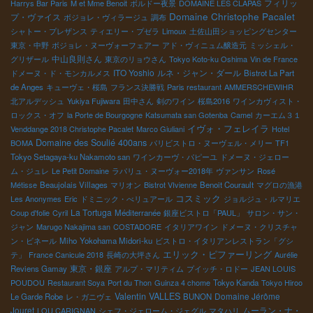
フィリッ
Harrys Bar Paris
M et Mme Benoit
ボルドー夜景
DOMAINE LES CLAPAS
Domaine Christophe Pacalet
プ・ヴァイス
ボジョレ・ヴィラージュ
調布
シャトー・プレザンス
ティエリー・プゼラ
Limoux
土佐山田ショッピングセンター
東京・中野
ボジョレ・ヌーヴォーフェアー
アド・ヴィニュム醸造元
ミッシェル・
中山良則さん
グリザール
東京のリョウさん
Tokyo Koto-ku Oshima
Vin de France
ITO Yoshio
ルネ・ジャン・ダール
ドメーヌ・ド・モンカルメス
Bistrot La Part
de Anges
キューヴェ・桜島
フランス決勝戦
Paris restaurant
AMMERSCHEWIHR
北アルデッシュ
Yukiya Fujiwara
田中さん
剣のワイン
桜島2016
ワインカヴィスト・
ロックス・オフ
la Porte de Bourgogne
Katsumata san Gotenba
Camel
カーエム３１
イヴォ・フェレイラ
Venddange 2018 Christophe Pacalet
Marco Giuliani
Hotel
Domaine des Soulié 400ans
BOMA
パリビストロ・ヌーヴェル・メリー
TF1
Tokyo Setagaya-ku Nakamoto san
ワインカーヴ・パピーユ
ドメーヌ・ジェロー
ム・ジュレ
Le Petit Domaine
ラパリュ・ヌーヴォー2018年
ヴァンサン
Rosé
Métisse
Beaujolais Villages
マリオン
Bistrot VIvienne
Benoit Courault
マグロの漁港
コスミック
Les Anonymes
Eric
ドミニック・べリュアール
ジョルジュ・ルマリエ
La Tortuga
Coup d'folie
Cyril
Méditerranée
銀座ビストロ「PAUL」
サロン・サン・
ジャン
Marugo Nakajima san
COSTADORE
イタリアワイン
ドメーヌ・クリスチャ
ン・ビネール
Miho
Yokohama Midori-ku
ビストロ・イタリアンレストラン「グシ
エリック・ピファーリング
テ」
France Canicule 2018
長崎の大坪さん
Aurélie
東京・銀座
Reviens Gamay
アルプ・マリティム
プイッチ・ロドー
JEAN LOUIS
POUDOU
Restaurant Soya
Port du Thon
Guinza 4 chome
Tokyo Kanda
Tokyo Hiroo
Valentin VALLES
Domaine Jérôme
Le Garde Robe
レ・ガニヴェ
BUNON
Jouret
ムーラン・ナ・
LOU CARIGNAN
シェフ・ジェローム・ジェグル
マタハリ