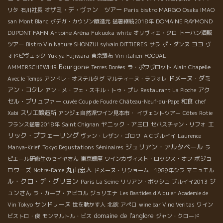
オザミ・デ・ヴァン ツアー
Paris bistro MARGO
リタ
石川社長
Osaka IMAO
DOMAINE RAYMOND
san
Mont Blanc
ボデガ・カウゾン醸造元
猛暑継続2018年
DUPONT FAHN
Antoine Aréna
Fukuoka
white
オリヴィエ・クロ
トーハン酒販
ヨヨ
ツアー
Bistro Vin Nature SHONZUI
sylvain DITTIERES
サラ
ポ・ダンヌ
ヴ
ォドピヴェック
Yukiya Fujiwara
東京調布
Vin italien
FOODAL
Bourgone
AMMERSCHEWIHR
Terres Dorées
ラ・ポワヴロット
Alain Chapelle
ドメーヌ・ダミ
Avec le Temps
アンドレ・オステルタグ
マルティーヌ・ラフォレ
アン・コクレ
アク
アン・メ・フェ・スキル・トゥ・プレ
Restaurant La Pioche
セル・プリュファー
和食
cuvée Coup de Foudre
Château-Neuf-du-Pape
chef
スリエ醸造所
Xabi
アンジェ自然派ワイン見本市・
イヴェントツアー
Côtes Rotie
エ
ヤニック・アミロ
フランス猛暑2018年
Saint Chignan
セバスチャン・リフォ
リック・プフェーリング
ヴァン・レザン・ゴロワ
ＡＣブルイイ
Laurence
ジュリアン・アルタベール
Manya-Krief
Tokyo Degustations Séminaires
ラ
ボジョ
ピエール研修生のセイヤさん
東京銀座
ワインカヴィスト・ロックス・オフ
丸山宏人
ロワーズ
Notre-Dame
ドメーヌ・リショーム 1989年シラ
マニュエル
ル・クロ・デ・グリヨン
ジ
Paris La Seine
リリアン・ボッシュ
ブルイイ2013
ュンさん
ラ・カーブ・アピコル
ジュリエナ
Les Bastides d'Alquier
Academie de
サンドリーヌ
Vin Tokyo
世を動かす人
北欧
アぺロ
wine bar Vino Veritas
ワイン
domaine de l'anglore
ビストロ・俊
モンマルトル・ビス
ジャン・クロード