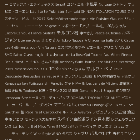
小松屋
ー
コマックス・エティリックス
Benoit
ユン・ニル
Nuitage
シャトレ
オリ
Eau Forte
Yuki san
ビエ・コーエン
Sumiyaki SHINORI
ITO JAPON TOURS
クリ
Vin Raisins Gaulois
スチャン・ビネール
2017
Sete
Méditerranée
tapas
リン・
ニューヨーク
がんちゃん
ユーセン
Indigene
インポーター「アヴニール社」
モルゴン村
ルネ・
Encore Canicule France
Sudiste
中本さん
Pascale Choime
ジャン
まどかさん
Etienne Deiss
Tokyo Nagoya
A Chacun sa bulle 2016
Caviar
VINISUD
Les 4 éléments pour Vin Nature
エスポアよろずや
ピエール・アリエ
Biodynamie
Ｃave Fujiki
BMO Saito
La Rose Qui Touche
Paul Gillet
Pineau
Denis
Hirofumi SHOJI さんご夫妻
Anthony Guix
Journaliste Mr.Hans
Hermitage
マルク・ぺノ
ITO Yoshio
2001
closerie des moussis
クマちゃん
Kevin
Descombe
Beeaujolais
serveuse Ana
グランクリュ街道
ＢＭОの桐谷さん
アルボワ
Kanagawa ken Fujisawa shi
Penedès
グットドール
Les gens de Métiers
農業家・
福岡正信氏
Toulouse
猛暑・フランス2018年夏
Domaine Haut Brugas
侘び寂び
Jeroboam
シャトーヌッフ・デュ・パップ
DOMAINE THOMAS ROUANET
ビスト
マコン
ロ・ラ・パール・デ・ザンジュ
ババス
Pont au Change
ポン・ヌッフ
Tom
レピュブリック広場
渡辺
Gauthier
鮨
Repaire et Cartouche
ル・スラ
Aveyron
スペイン自然派ワイン見本市
幸樹シェフ
モトクッス大阪本社
レフェルヴェソ
La Tour Eiffel
グラエナ
ンス
Miss Terre
ESPOAいせい
キャヴィア
カリム
ブ
バルセロナ
シャブリ
野村ユニソン
ー・デュ・モンド
Wine Style WINO
タパス