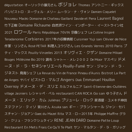
ボジョレ
dégustation
オーリックの藤元さん
Thomas
アントニー・ギックス
パリビストロ・ヌーヴェル・メリー
ムーラン・ナ・ヴォン
Damien Coquelet
Laurent Bagnol
Nouveau
Macéo
Domaine de Chateau Gaillard
Davide et Piera
Domaine Richaume
竹下正樹
自然派ワイン・インポーター・イーストライン社
ロワール
2021
Paris République
76VIN
宗像シェフ
La Colline Inspiré
Corbieres
Olivier de Nice
Teradanonke
2017年の収穫情報
Cuisinier Yuji san
作家・リンさん
Rosé PETAR
料理人ユウジさん
Les Grands Verres 2018 Paris
プ
オリヴィエ・クザン
ティ・マックス
Pouilly-Vinzelles 2013
Domaine Mikael
ドメ
Bouges
Millésime Bio 2019
調布
シャトー・メレ２００２
De Moor
マスぺリ
ーヌ・ド・ラ・セネシャリエール
Pouilly-Fumé
サン・ジャン・ド・ラ・
ジネスト
鳥海シェフ
La Revue du Vin de France
Pineau d'Aunis
Bistrot La Part
Angers
ビストロ・マルゴ
Emmanuel Houillon
de Anges
ヤバイ
Diak
ドメーヌ・デ・スリエ
Overnoy
カルフォルニア
Saint-Etienne-des-Oullières
ド
Go san
village Jasniers
レシャッペ・ベル
restaurant CAN ROCA
ゆう子さん
メーヌ・エリック・カム
プリューレ・ロック
Juliénas
居酒屋・ユメキチ神田
ステファン・ティソ
ギー・ブランシャール
宮川さん
Asuka san
ジャン・セバ
Philippe Maffre
スチャン・ジョアン
Gaec du Mazel
Rita
マス・ロー2013年
グラ
RENE JEAN DARD
ン・クリュ・フランクシュタイン
Domaine Patte Loup
Restaurant En Mets Frais Ce Qu'Il Te Plaît
サン・マルタン・デ・ラ・ガリッグ