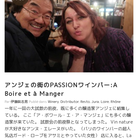
アンジェの街のPASSIONワインバー:A
Boire et à Manger
Par
伊藤與志男
Publié dans
Winery
,
Distributor
,
Resto
,
Jura
,
Loire
,
Rhône
一年に一回の大試飲の前夜、既に多くの醸造家アンジェに結集し
ている。 ここ「ア・ボワール・エ・ア・マンジェ」にも多くの醸
造家が来ていた。 試飲会の前夜祭となってしまった。 Vin nature
が大好きなアンヌ・エレーヌがいた。 （パリのワインバーの超人
気店ガード・ローブをアサミとやっていた女性） 店に入ると、La