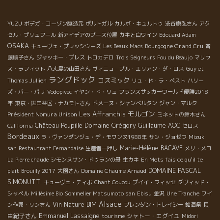
YUZU
ボデガ・コーゾン醸造元
ポルトガル
カルボ・キュルトゥ
渋谷康弘さん
アク
セル・プリュフール
新アイデアのブース位置
カキと白ワイン
Edouard Adam
OSAKA
Bourgogne Grand Cru
キューヴェ・プレッシウーズ
Les Beaux Macs
斉
藤順子さん
ジャッキー・プレス
トロカデロ
Trois Seigneurs
Fou du Beaujo
マリウ
ス・ラフィット
八丈島の山田さん
ヴィニョーブル・エリアン・ダ・ロス
Guy et
ラングドック
コスミック
Thomas Jullien
リュ・ド・ラ・ペスト
ハリー
ズ・バー・パリ
Vodopivec
イヤン・ド・リュ
フランスサッカーワールド優勝2018
年
東京・世田谷区・ナカモトさん
ドメーヌ・シャンベルタン
ジャン・マルク
モルゴン
Les Affranchis
Président Nomura Unison
ミネットの鈴木さん
Château Poupille
Domaine Grégory Guillaume
AOC
California
セロス
Bordeaux
ラ・ヴァンダンジュ・デ・モワンヌ1988年
サン・ジョゼフ
Mizuki
Marie-Hélène BACAVE
san
Restautrant Fernandaise
生産者一押し
メリ・メロ
La Pierre chaude
シモンヌサン・ドゥランの母
生カキ
En Mets fais ce qu'il te
DOMAINE PASCAL
plait
Brouilly 2017
大園さん
Domaine Chaume Arnaud
SIMONUTTI
キューヴェ・ティボ
Chant Coucou
プイイ・フィッセ
ダヴィッド・
シャペル
Millésime Bio
Sommelier Matsumoto san
Ebisu
金沢
Une Tranche
ワイ
Alsace
Vin Nature BIM
長
ン作家・リンさん
ブレンダン・トレイシー
銘酒祭
Emmanuel Lassaigne
由紀子さん
シャトー・エグイユ
tourisme
Midori