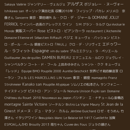
アルザス
ボジョレー ・ヌーヴォー
Sakaya
Valérie
ジャンマリー・ヴェルジェ
Ishikawa san
オーリック濱田社長
収穫2018年・フィリップ・パカレ
メリメロ 宗
ル・クロ・デ・ジャール
DOMAINE JOLLY
像さん
Sancerre
東京・築地場外
FERRIOL
ワインバー店長のアレックス
ワイン ＳＭ
グラン・ラルグ
Qui évolue le
質販スーパー
Rose
ビストロ・ビアンカーラ
Monde
restaurent L'Alchemille
ベジエ
Domaine Etienne et Sébastien Riffault
キューヴェ・パッション
ビスト
エドゥワー
ロ・ポール・ベール
銀座ビストロ「PAUL」
クロ・デ・ゾリヴィエ
Espagne
ル・ラフィット
vin du sabre
プルミエクリュ・ラ・ペリエール
Guillaume
DAMIEN BUREAU
Jeu de quilles
エマニュエル・ルロワ
ジュヴレイ・
シャンベルタン
コート・ド・フール
上田あゆみさん
シャント・クク
キューヴェ
「レッド」
Equipe BMO
Poupille 2008
Aurélie Geschickt
世界ビオ栽培醸造家
ロ
東京・銀座
ーラン・フェル
LES MARCELLINS
LIN Yusen
mamagoto
Franz
Kanako san
Strohmeier
Poupille Atypique
ソムリエの松本さん
サンフォニー・
テイスティング
ビストロ・アン・ジュール
Nonura Unison Fujiki san
Domaine
Château du Rouet
2018 Nouveaux au Japon
パシオン・エ・ナチュール心斎橋店
montagne Sainte Victoire
St Jean de la
ソーテルン
Bistro La Vigne
Maury
Ginest
ドメーヌ・デュ・マタン・カルム
Jérôme Guichard
ロゼ・そうめん
竹
澤さん
イタリアワイン
Beaujolais blanc
Le Balaise lot 1417
Cueillette
加賀
ESPOAしんかわ
Brouilly 2013
南ちゃん
Cuvee des Fous
ジュラの鏡さん