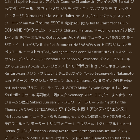
Christophe Pacalet
グ
アメリカ
Domaine Chambertin
アレイヤ地方
Sendai
ラナダ
ピエール・オヴェルノワ
マシモ
エリック・
グシテ
ビストロ・プルプ
Domaine de la Vieille Julienne
ド・スーザ
オリヴィエ・ジャンテ
ステファ
Groupe ESPOA
ン・モラン
vin WA
高知の石川さん
Restaurant Yacht Club
DOMAINE YOYO
パリ観光
ケビン・デコンブ
Château Margaux
マール
Florance
Aux Amis
レイノ君
チボー
大江さん
Ootsubo san
キューヴェ・バラガンヌ
ラト
トロワザム−ル
リエ・ド・キュイジンヌ
chef et Sommelier HASAGAWA san
ラ・
Sakagami Président TAKAHASHI
ペリエール
イーストライン社
ワインスクール
サント・ヴィクトワール
Château Chainchon
Villefranche
ダンス・アンコール
Eric Pfifferling
2016
La Cave Apicole
ジル・ダヴァス
フィロキセラ
Baune
Kentaro-san
メゾン・ブリュレ
ナチュラルワイン
Tokyo Setagaya-ku Nakamoto
ドメーヌ・マクシム・マニョン
Jules Chauvet
san
Cyril
ワインの歴史
wine
GOTO Akiko
La Dive
naturel shop
プラス・ド・ラ・ブルス
Syivain Respaut
Bouteille
コサール
寿司職人・岡田大介
vendange 2021
エスポア・よろずや・リ
ショームの歴史
Sakano Jun san
ラ・クロワ・デ・ラモー
ブルイイ2017
the
ワイン見本市「アンディジェンヌ」
Thames
LA CAVE ESTEZARGUE
Matsuoka san
キューヴェ・桜島
Campagnes
カウゾン醸造元
シャ(猫のラベル）
インポーター「サンフォニー」
Laurent
テロワール
ユウジさん
オクトーブル
Herlin
デコンブ
Reviens Gamay
Restaurateur français Daisuke san
パティ・
デ・ロジエル
6 Pieds sur Terre
イヴォン・メトラ
Alliq Fujimoto san
Bistro La