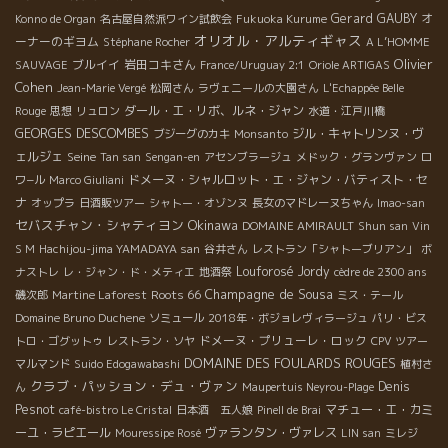
Gerard GAUBY
オ
Konno de Organ
名古屋自然派ワイン試飲会
Fukuoka Kurume
オリオル・アルティギャス
ーナーのギヨム
Stéphane Rocher
A L’HOMME
Olivier
ブルイイ
岩田コキさん
SAUVAGE
France/Uruguay 2:1
Oriole ARTIGAS
Cohen
Jean-Marie Vergé
松岡さん
ラヴェニールの大園さん
L'Echappée Belle
ダール・エ・リボ、ルネ・ジャン
Rouge
思想
リュロン
水道・江戸川橋
GEORGES DESCOMBES
ジル・キャトリンヌ・ヴ
ブジーグのカキ
Monsanto
ェルジェ
Seine
Tan san
Sengan-en
アセンブラージュ
メドック・グランヴァン
ロ
ドメーヌ・シャルロット・エ・ジャン・バティスト・セ
ワ−ル
Marco Giuliani
ナ
オップラ
日酒販ツアー
シャトー・オゾンヌ
長女のマドレーヌちゃん
Imao-san
セバスチャン・シャティヨン
Okinawa
DOMAINE AMIRAULT
Shun san
Vin
S M
Hachijou-jima YAMADAYA san
谷井さん
レストラン「シャトーブリアン」
ボ
Louforosé
Jordy
ナストレ
レ・ジャン・ド・メティエ
地酒祭
cèdre de 2300 ans
Champagne de Sousa
Roots 66
磯次郎
Martine Laforest
ミス・テール
Domaine Bruno Duchene
ソミュール
2018年・ボジョレヴィラージュ
パリ・ビス
ドメーヌ・プリューレ・ロック
トロ・ゴグットゥ
レストラン・ソヤ
CPV ツアー
DOMAINE DES FOULARDS ROUGES
マルマンド
Suido Edogawabashi
植村さ
クラブ・パッション・デュ・ヴァン
Denis
ん
Maupertuis Neyrou-Plage
Pesnot
マチュー・エ・カミ
café-bistro Le Cristal
日本酒 五人娘
Pinell de Brai
ーユ・ラピエール
ヴァランタン・ヴァレス
Mouressipe Rosé
LIN san
ミレジ