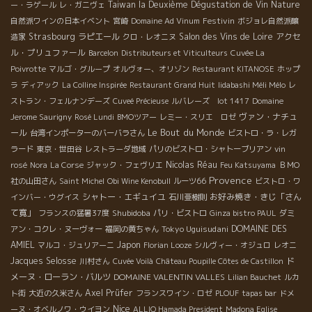
Taiwan la Deuxième Dégustation de Vin Nature
ー・ラゲール
レ・ガニヴェ
Festivin
自然派ワインの日本イベント
宮崎
Domaine Ad Vinum
ボジョレ自然派醸
Strasbourg
ラピエール
Salon des Vins de Loire
アクセ
造家
クロ・レオニヌ
ル・プリュファール
Barcelon
Distributeurs et Viticulteurs
Cuvée La
Poivrotte
マルゴ・グループ
オルヴォー、オリゾン
Restaurant KITANOSE
ホップ
ラ
ディアック
La Colline Inspirée
Restaurant Grand Huit
Iidabashi Méli Mélo
レ
ストラン・フェルナンデーズ
Cuveé Précieuse
ルバレーズ lot 1417
Domaine
ヴァン・ナチュ
Jerome Saurigny
Rosé Lundi
BMOツアー
レミー・スリエ ロゼ
Le Bout du Monde
ール
台湾インポーターのバーバラさん
ビストロ・ラ・レガ
ラード
東京・世田谷
レストラーダ地域
パリのビストロ・シャトーブリアン
vin
Nicolas Réau
rosé
Nora
La Corse
ジャック・フェヴリエ
Feu Katsuyama
ＢＭО
Provence
社の山田さん
Saint Michel
Obi Wine Kenobull
ルーツ66
ビストロ・ワ
シャトー・エギュイユ
お好み焼き・きじ「さん
インバー・ウグイス
石川亜樹則
て寛」
Shubidoba
フランスの猛暑37度
パリ・ビストロ
Ginza bistro PAUL
ダミ
Tokyo Uguisudani
DOMAINE DES
アン・コクレ・ヌーヴォー
福岡の黄ちゃん
AMIEL
Japon
マルコ・ジュリアーニ
Florian Looze
シルヴィー・オジュロ
レオニ
Jacques Selosse
ド
川村さん
Cuvée Voilà
Château Poupille Côtes de Castillon
メーヌ・ローラン・バルツ
DOMAINE VALENTIN VALLES
Lilian Bauchet
ルカ
Axel Prüfer
ト街
大近の久米さん
フランスワイン・ロゼ
PLOUF
tapas bar
ドメ
Nice
ーヌ・オベルノワ・ウイヨン
ALLIQ Hamada President
Madona Eglise