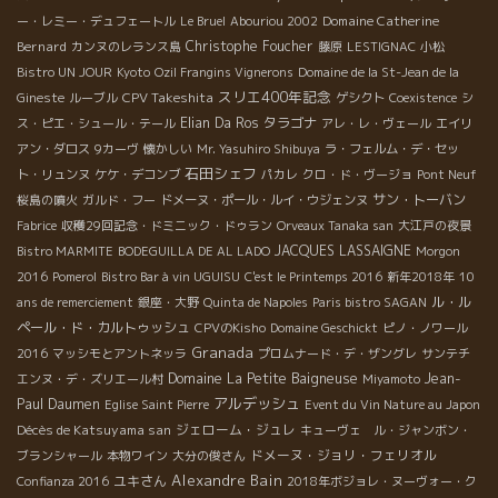
Domaine Catherine
ー・レミー・デュフェートル
Le Bruel
Abouriou 2002
Bernard
Christophe Foucher
カンヌのレランス島
藤原
LESTIGNAC
小松
Bistro UN JOUR
Kyoto
Ozil Frangins Vignerons
Domaine de la St-Jean de la
スリエ400年記念
CPV Takeshita
Gineste
ルーブル
ゲシクト
Coexistence
シ
Elian Da Ros
タラゴナ
ス・ピエ・シュール・テール
アレ・レ・ヴェール
エイリ
アン・ダロス
9カーヴ
懐かしい
Mr. Yasuhiro Shibuya
ラ・フェルム・デ・セッ
石田シェフ
ト・リュンヌ
ケケ・デコンブ
パカレ
クロ・ド・ヴージョ
Pont Neuf
サン・トーバン
桜島の噴火
ガルド・フー
ドメーヌ・ポール・ルイ・ウジェンヌ
Fabrice
収穫29回記念・ドミニック・ドゥラン
Orveaux Tanaka san
大江戸の夜景
JACQUES LASSAIGNE
Bistro MARMITE
BODEGUILLA DE AL LADO
Morgon
2016
Pomerol
Bistro Bar à vin UGUISU
C'est le Printemps 2016
新年2018年
10
ル・ル
ans de remerciement
銀座・大野
Quinta de Napoles
Paris bistro SAGAN
ペール・ド・カルトゥッシュ
CPVのKisho
Domaine Geschickt
ピノ・ノワール
Granada
2016
マッシモとアントネッラ
プロムナード・デ・ザングレ
サンテチ
Domaine La Petite Baigneuse
Jean-
エンヌ・デ・ズリエール村
Miyamoto
アルデッシュ
Paul Daumen
Eglise Saint Pierre
Event du Vin Nature au Japon
Décès de Katsuyama san
ジェローム・ジュレ
キューヴェ ル・ジャンボン・
ドメーヌ・ジョリ・フェリオル
ブランシャール
本物ワイン
大分の俊さん
Alexandre Bain
ユキさん
Confianza 2016
2018年ボジョレ・ヌーヴォー・ク