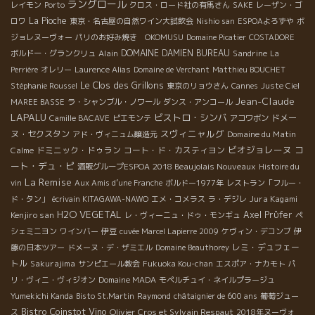
ラングロール
レイモン
Porto
クロス・ロード社の有馬さん
SAKE
レーザン・ゴ
La Pioche
ロワ
東京・名古屋の自然ワイン大試飲会
Nishio san
ESPOAよろずや
ボ
ジョレヌーヴォー
パリのお好み焼き OKOMUSU
Domaine Picatier
COSTADORE
Alain
DOMAINE DAMIEN BUREAU
Sandrine
ボルドー・グランクリュ
La
Perrière
オレリー
Laurence Alias
Domaine de Verchant
Matthieu BOUCHET
Le Clos des Grillons
Stéphanie Roussel
東京のリョウさん
Cannes
Juste Ciel
Jean-Claude
MAREE BASSE
ラ・シャンブル・ノワール
ダンス・アンコール
LAPALU
ビストロ・シンバ
ドメー
Camille BACAVE
ピエモンテ
アコワボン
スヴィニャルグ
ヌ・セクスタン
Domaine du Matin
アド・ヴィニュム醸造元
ビオジョレーヌ
コ
Calme
ドミニック・ドゥラン
コート・ド・カスティヨン
ート・デュ・ピ
2018 Beaujolais Nouveaux
酒販グループESPOA
Histoire du
La Remise
vin
Aux Amis d’une Franche
ボルドー1977年
レストラン「フルー・
Jura Kagami
ド・タン」
écrivain KITAGAWA-NAWO
エメ・コメラス
ラ・デジレ
H2O VEGETAL
Kenjiro san
Axel Prϋfer
レ・ヴィーニュ・ドゥ・モンギュ
ペ
シェミニヨン
ワインバー
伊豆
cuvée Marcel Lapierre 2009
ケヴィン・デコンブ
伊
レミ・デュフェー
藤の日本ツアー
ドメーヌ・デ・ザミエル
Domaine Beauthorey
トル
Sakurajima
サンピエール教会
Fukuoka Kou-chan
エスポア・ナカモト
パ
リ・ヴィニ・ヴィジオン
Domaine MADA
モペルチュイ・ネイルプラージュ
Yumekichi Kanda
Bisto St.Martin
Raymond
châtaignier de 600 ans
葡萄ジュー
Bistro Coinstot Vino
Olivier Cros et Sylvain Respaut
ス
2018年ヌーヴォ