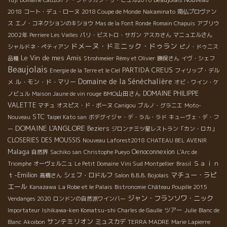
Yuji
Domaine Cauzon
ア・シャッカン・サ・ビュル2016
2018
コート・デュ・ローヌ
2018 Coupe de Monde
Nakaminato
南仏プロヴァン
ス
エノ・コネクションのキショウ
Mas de la Font Ronde
Romain Chapuis
アブリウ
2002年
Perriere Les Vielles
パリ・ビストロ・サガン
アスカさん
マニュエルさん
ドメーヌ・ドミニック・ドゥラン
シャルドネ・ペティアン
ピノ・ドゥニス
Le Vin de mes Amis
品種
Strohmeier
Rémy et Olivier
勝俣さん
イヴ・シェフ
Beaujolais
PARTIDA CREUS
Energie de la Terre et le Ciel
フィリップ・デル
Domaine de la Sénèchalière
ル・モン・ド・マリー
メ
オビ・ワイン・ケ
BMO山田さん
DOMAINE PHILIPPE
ノビュル
Maison Jaune de vin rouge
VALETTE
マチュ
オスピス・ド・ボーヌ
Canigou
ブルノ・グラニエ
Moto-
STC
Nouveau
Taipei Kato san
ボデグイジャ・デ・ラル・ラド
キューヴェ・デ・フ
DOMAINE L'ANGLORE
Beziers
ー
ジロンナ三ツ星レストラン「カン・ロカ」
CLOSERIES DES MOUSSIS
Nouveau Laforest2018
CHATEAU BEL AVENIR
Malaga
Oenoconnexion
自然界
Sachiko san
Christophe Pueyo
L'Arc de
Ｓａｉｎ
Triomphe
オーヴェルニュ
Le Petit Domaine
Vini Sud Montpellier
Brasil
ｔ-Emilion
マチュー・ラピ
シェフ・ロドルフ
高橋さん
Salon B.B.B. Bojolais
エール
La Robe et le Palais
Kanazawa
Bistronomie
Château Poupille 2015
ジャン・フランソワ・ニック
Vendanges 2020
ロンドンの自然派ワインバー
ツアー
Importateur
Ishikawa-ken Komatsu-shi
Charles de Gaulle
Julie
Blanc de
サンテミリオン
ミュスカデ
Blanc
Akoibon
TERRA MADRE
Marie Lapierre