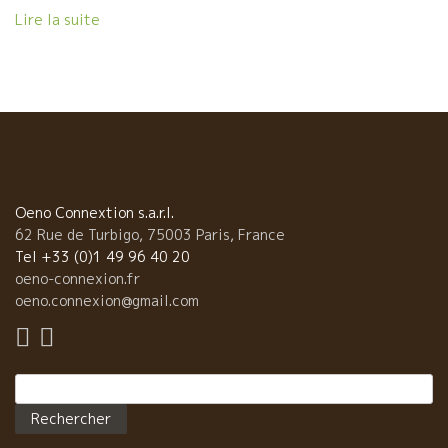
vie est belle ?が聞こえてきた。そう、あのステファン・ティソ
Lire la suite
夫婦がいた。 そして、ラ・フェルム・デ・セット・リュン
ヌ La Ferme des Sept Lunes のジャンさん（Jean Delobre） も
いた。 何と、ティエリー・ピュズラさんもやって来た。 ステフ
ァン・ティソのテーブルにはニューヨークでVin natureを広めて
いる女性もいた。 ニューヨークも熱く燃えているようだった。
明日からの試飲会の為にやって来た醸造家、バイヤーで
溢れて熱気が凄かった。
Oeno Connextion s.a.r.l.
62 Rue de Turbigo, 75003 Paris, France
Tel +33 (0)1 49 96 40 20
oeno-connexion.fr
oeno.connexion@gmail.com
Rechercher :