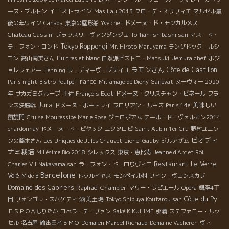
イーストライン
ーヌ・ブルトン
Mas Lau 2013
クロ・デ・オリヴィエ
マルセル最
後の年ワイン
Canada
東京の屋形船
Yve chef
ドメーヌ・ド・モンカルメス
Chateau Cassini
ブラッスリーヴァンダンジュ
To-han Ishibashi san
マス・ド・
Tokyo Roppongi
ラ・フォン・ロンド
Mr. Hiroto Maruyama
ラングドック・ルシ
ヨン
高山南美さん
Huitres et blanc
自然派ビストロ・Matsuki
Uemura chef
ボジ
ラモンさん
Côte de Castillon
ョレフェアー
Henning
ラ・ディーヴ・ブテイユ
France
Paris night
Bistro Poulpe
Mr.Tamajo de Diony
Ganevat
ヌーヴォー 2020
年
サカガミグループ
土佐
François Ecot
ドメーヌ・クリスチャン・ビネール
フラ
Jura
美味しい
ンス決勝戦
ドメーヌ・ボートレイ
フロリアン・ルーズ
Paris 14e
凱旋門
Cruise
Mouressipe
Marie Rose
ジェロボアム
テール・ド・ヴォルカン2014
chardonnay
ドメーヌ・ドーピヤック
ニクタロピ
Saint Aubin 1er Cru
野村ユニソ
ビオディ
ンの藤木さん
Les Uniques de Jules Chauvet
Lionel Gauby
ジルアザム
ナミ栽培
Millésime Bio 2018
シレックス
東京・恵比寿
Jeanne d'Arc et Roi
Restaurant Le Verre
Charles VII
Nakayama san
ラ・フォン・ド・ロりヴィエ
Barcelone
Volé
M de B
トゥルイヤス
モンペイル村
ワイン・ヴェンスカブ
Domaine des Capriers
Raphael Champier
マリー・ラピエール
Opéra
銀座4丁
Côte du Py
酒美土場
目
ヴォンゴレ・スパゲティ
Tokyo Shibuya Koutarou san
ＥＳＰＯＡもりたか
ロペラ・デ・ヴァン
Saké KIKUHIME
那覇
ステファニー・ルッ
セル
名古屋
輸出業者ＢＭＯ
Domaien Marcel Richaud
Domaine Vacheron
ヴィ