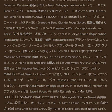
葡呑(ぶのん)
Sebastien Dervieux
Tokyo Setagaya
Janbo-mochi
レミー・セデス
Breze 11
ラピエール家の自然派ワイン祭
オン・ジュ・コネクション
BMO Kiritani
san
Senior Jazz Bande CAROLINE
BUDO 11
BMO Kiritani]
シャトー・プピーユ・
コート・ド・カスティヨン
Grenache Blanc
Clos du Rouge Gorges
故勝山晋作さん
ESPOAたけや
ワインカーヴ・パピーユ
Domaine de l'Ecu
Conception Kato san
VIN
株式会社 オルヴォー
Tokyo Kanda Dégustation
Abrieu
アンジュヴァン
Richeaume
Richeaume Rosé
アラン・シャペル
シルーブル
日本酒 菊姫
カリニ
ダール・エ・リボ
ャン・ヴィエイユ・ヴィーニュ
シャルル・アズナヴール
クリ
日本レストランびそう
Le Clos des Jarres
ュ・ボジョレ
ポンポワ2015年
Massimo & Antonella
感動
Harrys Bar Paris
Rosé Métisse
ワインバー・ヴィノヴ
ェリータス
Marie-lo de l'Anglore
収穫2016
Les Anonymes
サンタン
GAR'O'VIN
Bistro
西尾さん
CPV Madoka
Pinot Noir 2016
ピノ
ことり
シェフ・グワン
MARUGO
クロ・ルジャール
Chef Gwen
La Louce
へニングさん
ボジョレブラン
ドメーヌ・デ・フラール・ルージュ
Izakaya Furabo
ジェイ・アール・フレッ
シュネス・リテール
Alma Mater
Philippe Alliet
AU P'TIT BON-HEUR
Morgon 16
Banyuls-sur-Mer
DIVE
ブラッスリーオザミ
Saperli Popet
Vin RITA
BOUTELLE
山田恭
DOMAINE CHARLOTTE BATTAIS
Mariage de Nomura Takaki
ボジョレー
Salon
二さん
オ・プティ・ボンヌール
Matin Calme
アンヴァリッド
L'irréel
Symphonie
Sena
Chef Kôtaro
CHICS
Bistro Passion et Nature
ロイッ