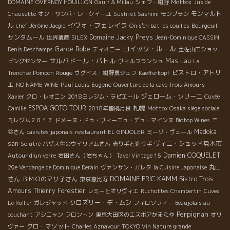
DOMAINE OVERNOY HOUILLON
Gault & Millau
シェフ・紺野
Mottox
Jus de
モンマルト
Chausette
オン・サンバ・レ・クイーユ
Sushi et Sashimi
モンブラン
イヴォ・フェレイラ
ル
chef Jérôme Jaegle
On s'en bat les couilles
Bourgeuil
サンタムール
Domaine Jacky Preys
世界遺産
SILEX
Jean-Dominique CASSINI
ロイック・ルール
Garde Robe
Denis Deschamps
ディオニー
土佐山田ショッ
サルバドール・バトル
Mas Lau
ピングセンター
ヴィルフランシュ
La
Pompon Rouge
ビストロ・アトリ
Trenchée
ウグイス・紺野真シェフ
Kaefferkopf
エ
Paul Louis Eugene
NO NAME WINE
Ouverture de la cave Trois Amours
ジェローム・ソリーニ
Xavier
クロ・レオニン
2018ミレジム・ラピエール
Cuvée
ESPOA GOTO TOUR
札幌
Camille
2018年皆既月食
Mottox Osaka siège sociale
ミレジム２０１７
ドメーヌ・ドゥ・ヴィーニュ・デュ・マインヌ
Biotop Wines
三
Madoka
谷さん
cavistes japonais
restaurant EL GINJOLER
ミーゾ・ヴェール
san
ヴィニ・シュッド見本市
Solutré
バザス牛のウイリアムさん
売り手と造り手
Damien COQUELET
Autour d'un verre
岩田さん（岩ちゃん）
Tavel Vintage 15
丸山
29e Vendange de Dominique Derain
ヴァンサン・ガレタ
la Cuisine Japonaise
DOMAINE ERIC KAMM
さん
ＢＭＯのマサ子さん
Bistro Trois
東京恵比寿
Amours
Thierry Forestier
レミーとオリヴィエ
Ruchottes Chambertin
Cuveé
クロズリー・デ・ムシ
Le Rollier
ガレジャッド
フィロソフィー
Beaujolais au
Perpignan
couchant
アシニャン
フロントン
東京大田区のエスポアかまたや
オリ
クロ・マソット
ヴァー
Charles Aznavour
TOKYO Vin Nature grande