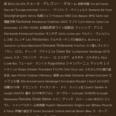
ドメーヌ・グレゴリー・ギヨーム
酒
BEAUJALIEN
和飲学園
Vin de France
Pays de l'Europe orientale
シャトー・クリストフ・ペイリュルス
Domaine Ad Vium
Souvignargues
Kenny
松尾シェフ
François RIBO
Clos Baquey
BMO Saito san
Narbonne
萬屋天狗
Mondeuse Tradition 2003
ブノワ
Cyril Alonso
Salon Les
台湾自然派ワイン試飲会
フィリップ・アリエ
Anonymes
LE PRE VERRE
Marmande
Emmanuel Houillon
モンタダ
Saito Junko san
ぺルナン・ヴェルジュ
Les Pénitentes
レス村
フレンチ
マルヤガーデンズの柳田さん
Bistro Le
Domaine Richeaume
Sancerre
La Noue Blanchard
Fronton
三ツ星レストラン
Le Clown Bar
「カン・ロカ」
ディーヴ・ブテイユ
La Garonne
Vendange 2018
Léonis
ドヌ・フランソワ・サンメー・ロ
エスポア・よろずや・ユキ子さん
Paul
Kagoshima
シャンパーニュ
マッシモ
Cuvée Bou
フェールド・サン１６
レス
President FUJITA
トラン
Le Temps d'Aimer
Oita Shun san
ユキさんの50歳の誕
エ
生会
Jean Michel Stephan
Matheus
湘南
oeuillade
Domaine Jérôme Guichard
ッフェル塔
20e Anniversaire Vendange Christophe Pacalet
L'écart lot 0205
収穫2018年・ドミニック・ドゥラン
オー・ドゥ・スッシュ社
Covert Garden
le
couple SAKATA
豊中
2018年ボジョレ・ヌーヴォー
Sumiyaki SHINORI le couple
Domaine Elodie Balme
Nakayama
メラニ
プイッチ・ロドー
Lilian BOSCH
ジュ
ヴレ・シャンべルタン
山田恭路
Pupillin
Nakaminato Shigeru san
Bâteau Mouche
à Tokyo
伊藤の誕生日
Kyoko Duchaîne
Simone mère de Derain
Beau
ラ・カーブ・