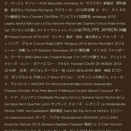
ユ・サージュ
サンソー
2020 beaujolais nouveaux
ル・セクスタン
結婚式・野村高
ラピエール・2018年収穫
城・尚子さん
Chateau Restignac
ル・タン・デメ
ガヌ
Eastline
パリビストロ試飲会
ヴァ醸造元
Paris Chatelet
vendange 2018
Iwata Koki san
Lapalu
Le Clos Fantine
Marion des Capriers
Crosse Road Arima
PHILIPPE JAMBON
沖縄
san
ヴァランスの星レストラン”カシェット
パリの夜
ドメーヌ・フ
赤
France Canicule 2018
ロゼ・ランディ
東京・渋谷・高太郎さん
ィリップ・デルメ
cidre
Crosse Road
Margaux 2016
Bistro Paul Bert
ボジョ
Bojolais Nouveaux 2018
飯田橋 メリメロ
レーォー
京橋フレンチ
ジャンポー
BMO Seiko san
ル・ドーマン
Foulard Rouge
シャンゼリゼ通り
カム・アシュトラ
ドメーヌ・ルノー・ボアイエ
ロー・フォルト
Football COUPE DE MONDE 2018
2018年 日本・ボジョレヌーヴォー会
ビスト
LOUIS BENJAMIN
東京・神田
ロ・モンマルトル
ピオッシュの林さん
戸田シェフ
Bresil
ボジョレ・
ドメーヌ・
ド・ヴェルシャン
NAGOYA Vin Nature grande dégustation
Avenue des
Champs-Elysées
M et Mme Benoit
Frédérique Cossard
Benoit Courault
ギー・
エ・トマ・ジュリアン
Chambolle Musigny 1er Cru
Domaine Saint Martin de La
ドメーヌ・レオニス
Garrigue
Paris Quartier Latin
オリヴィエ
La Vendange des
Moines 1988
Yve Camdebord
酒本商店
Salon Bio Top
Arts et Metiers
エミリー
カーヴ・フジキ
vin impressionnant
OlivierJeantet
DOMAINE LES CLAPAS
Auxerrois Nature 2016
Domaine Raphael Champier
岡田シェフ
Chef Kikuchi
Beaujolais Nouveau