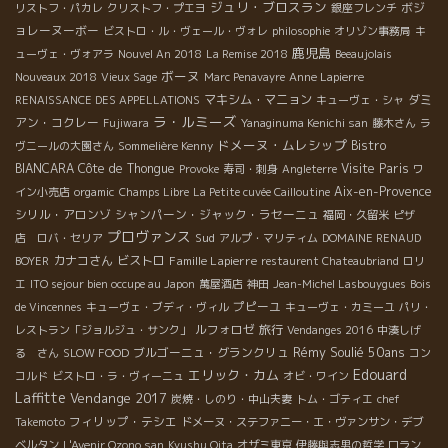
ジュリ・ブロスラン
ボジ
リストフ・パカレ
クリストフ・プエヨ
銀座フレンチ
ョレーヌーボー
ビストロ・ル・ヴェール・ヴォレ
philosophie
オリゾン事務局
キ
鹿児島
ューヴェ・ヴォアラ
Nouvel An 2018
La Remise 2018
Beeaujolais
ボーヌ
Nouveaux 2018
Vieux Sage
Marc Penavayre
Anne Lapierre
マキシム・マニョン
ダミ
RENAISSANCE DES APPELLATIONS
キューヴェ・シャ
ラ・ルミーズ
アン・コクレー
Fujiwara
Yanaginuma Kenichi san
藤木さん
ラ
ドメーヌ・ムレシップ
Bistro
ヴニールの大園さん
Sommelière Kenny
BIANCARA
Côte de Thongue
Visite Paris
Provoke
寿司・刺身
Angleterre
ワ
Aix-en-Provence
イン小売店
orgamic
Champs Libre
La Petite cuvée Cailloutine
シリル・アロンゾ
シャンパーン・ジャック・ラセーニュ
福岡・久留米
ピザ
プロヴァンス
Sud
店 ロバ・セリア
アルプ・マリティム
DOMAINE RENAUD
カナコさん
ビストロ
Famille Lapierre
BOYER
restaurent Chateaubriand
ロリ
エ
ITO sejour bien occupe au Japon
萬屋酒店
神田
Jean-Michel Lasbouygues
Bois
プピーユ
de Vincennes
キューヴェ・ブディ・ヴィル
キューヴェ・カミーユ
パリ・
ルフォロゼ
旅行
レストラン「ジョルジュ・サンク」
Vendanges 2016
中湊しげ
Rémy Soulié 50ans
ブルゴーニュ・グランクリュ
る さん
SLOW FOOD
コン
Edouard
エリック・カム
コルド
ビストロ・ラ・ヴィーニュ
オビ・ワイン
Laffitte
Vendange 2017
炭焼・しのり・中山夫妻
トム・ゴティエ
chef
フィリップ・テシエ
Takemoto
ドメーヌ・ステファニー・エ・ヴァンサン・デブ
ベルタン
L'Avenir Ozono san
Kyushu Oita
オザミ東京
伊藤與志男の哲学
ロラン