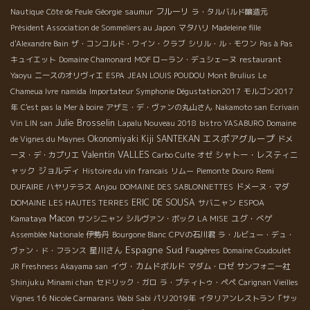
フルーリ
Nautique
Côte de Feule
Géorgie
saumur
ラ・タルバルド醸造元
Président Association de Sommeliers au Japon
マタハリ
Madeleine fille
d'Alexandre Bain
ザ・コンコルド・ワイン・クラブ
シリル・ル・モワン
Pas à Pas
キュイエット
Domaine Chamonard
MOF ローラン・デュシェーヌ
restaurant
Yaoyu
ニースのオリヴィエ
ESPA
JEAN LOUIS POUDOU
Mont Brulius
Le
Chameua Ivre
namida
Importateur Symphonie Dégustation2017
モルゴン2017
年
C'est pas la Mer à boire
アザミ・デ・ヴァンの丸山さん
Nakamoto san
Ecrivain
Julie Brosselin
Vin LIN san
Lapalu Nouveau 2018
bistro YASABURO
Domaine
エスポアグループ
Okonomiyaki Kiji SANTEKAN
de Vignes du Maynes
ドメ
Valentin VALLES
シャトー・レスティニ
ーヌ・デ・カプリエ
Carbo Culte
オゼ
ャック
ジョルディ
Remi
Histoire du vin francais
リムー
Piemonte
Douro
DUFAIRE
Anjou
ハヤリテラス
DOMAINE DES SABLONNETTES
ドメーヌ・マダ
ERIC DE SOUSA
DOMAINE LES HAUTES TERRES
サバニャン
ESPOA
Macon
ユグ・べゲ
Kamataya
サンシニャン
シルヴァン・ボック
LA MISE
Assemblée Nationale
伊勢丹
Bourgone Blanc
CPVの石川君
ラ・ルビュー・デュ・
Espagne Sud
星川さん
ヴァン・ド・フランス
Faugères
Domaine Coudoulet
イヴ・カムドボルド
JR Freshness Akayama san
マダム・ロゼ
サンフォニー社
Shinjuku
Minami chan
セドリック・ガロ
ラ・プティトゥ・ペペ
Carignan Vieilles
Vignes 16
Nicole Carmarans
Wabi Sabi
パリ2019年
イタリアンレストラン「サッ