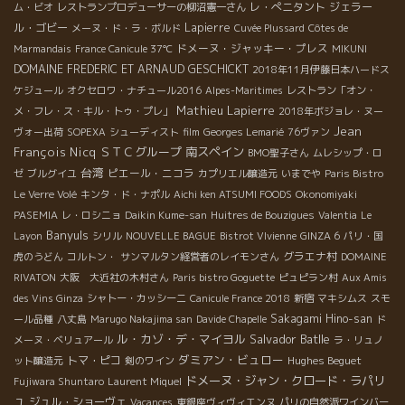
レ・ぺニタント
ジェラー
ム・ビオ
レストランプロデューサーの柳沼憲一さん
ル・ゴビー
Lapierre
メーヌ・ド・ラ・ボルド
Cuvée Plussard
Côtes de
ドメーヌ・ジャッキー・プレス
Marmandais
France Canicule 37℃
MIKUNI
DOMAINE FREDERIC ET ARNAUD GESCHICKT
2018年11月伊藤日本ハードス
ケジュール
オクセロワ・ナチュール2016
Alpes-Maritimes
レストラン「オン・
Mathieu Lapierre
メ・フレ・ス・キル・トゥ・プレ」
2018年ボジョレ・ヌー
Jean
ヴォー出荷
SOPEXA
シューディスト
film
Georges Lemarié
76ヴァン
François Nicq
ＳＴＣグループ
南スペイン
BMO聖子さん
ムレシップ・ロ
台湾
ピエール・ニコラ
ゼ
ブルグイユ
カプリエル醸造元
いまでや
Paris Bistro
Le Verre Volé
キンタ・ド・ナポル
Aichi ken ATSUMI FOODS
Okonomiyaki
PASEMIA
レ・ロシニョ
Daikin Kume-san
Huitres de Bouzigues
Valentia
Le
Banyuls
Layon
シリル
NOUVELLE BAGUE
Bistrot VIvienne
GINZA 6
パリ・国
グラエナ村
虎のうどん
コルトン・
サンマルタン経営者のレイモンさん
DOMAINE
RIVATON
大阪 大近社の木村さん
Paris bistro Goguette
ピュピラン村
Aux Amis
des Vins Ginza
シャトー・カッシーニ
Canicule France 2018
新宿
マキシムス
スモ
Sakagami Hino-san
ール品種
八丈島
Marugo Nakajima san
Davide Chapelle
ド
ル・カゾ・デ・マイヨル
Salvador Batlle
メーヌ・ベリュアール
ラ・リュノ
ダミアン・ビュロー
トマ・ピコ
Hughes Beguet
ット醸造元
剣のワイン
ドメーヌ・ジャン・クロード・ラパリ
Fujiwara Shuntaro
Laurent Miquel
ュ
ジュル・ショーヴェ
Vacances
東銀座ヴィヴィエンヌ
パリの自然派ワインバー