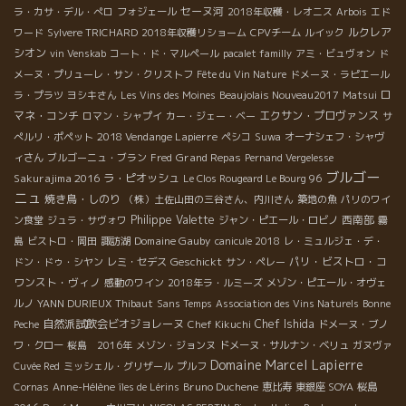
セーヌ河
ラ・カサ・デル・ぺロ
フォジェール
2018年収穫・レオニス
Arbois
エド
ルクレア
ワード
Sylvere TRICHARD
2018年収穫リショーム
CPVチーム
ルイック
シオン
vin Venskab
コート・ド・マルペール
pacalet familly
アミ・ビュヴォン
ド
メーヌ・プリューレ・サン・クリストフ
Fête du Vin Nature
ドメーヌ・ラピエール
ロ
ラ・プラツ
ヨシキさん
Les Vins des Moines
Beaujolais Nouveau2017
Matsui
マネ・コンチ
エクサン・プロヴァンス
ロマン・シャプイ
カー・ジェー・ベー
サ
2018 Vendange Lapierre
ぺルリ・ポペット
ペシコ
Suwa
オーナシェフ・シャヴ
Grand Repas
ィさん
ブルゴーニュ・ブラン
Fred
Pernand Vergelesse
ブルゴー
Sakurajima 2016
ラ・ピオッシュ
Le Clos Rougeard Le Bourg 96
ニュ
焼き鳥・しのり
（株）土佐山田の三谷さん、内川さん
築地の魚
パリのワイ
Philippe Valette
西南部
ン食堂
ジュラ・サヴォワ
ジャン・ピエール・ロビノ
霧
Domaine Gauby
島
ビストロ・岡田
諏訪湖
canicule 2018
レ・ミュルジェ・デ・
Geschickt
パリ・ビストロ・コ
ドン・ドゥ・シヤン
レミ・セデス
サン・ペレー
ワンスト・ヴィノ
感動のワイン
2018年ラ・ルミーズ
メゾン・ピエール・オヴェ
ルノ
YANN DURIEUX
Thibaut
Sans Temps
Association des Vins Naturels
Bonne
自然派試飲会ビオジョレーヌ
Chef Ishida
Peche
Chef Kikuchi
ドメーヌ・ブノ
ワ・クロー
桜島 2016年
メゾン・ジョンヌ
ドメーヌ・サルナン・ベリュ
ガヌヴァ
Domaine Marcel Lapierre
Cuvée Red
ミッシェル・グリザール
プルフ
Bruno Duchene
Cornas
Anne-Hélène
îles de Lérins
恵比寿
東銀座 SOYA
桜島