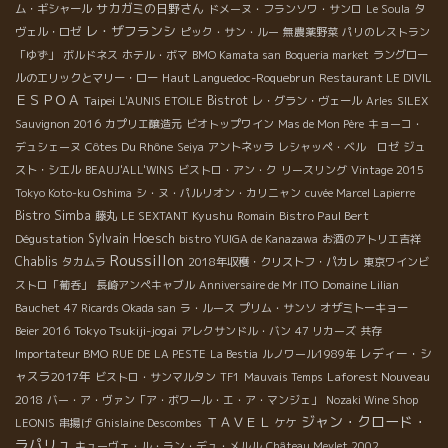
サカガミの日野さん
ム・ギシャール
ドメーヌ・フランソワ・サンロ
Le Soula
タ
レ・ザフランシ
ヴェル・ロゼ
ピック・サン・ルー
無農薬野菜
パリのレストラン
「ゆず」
ボルドネス
ホテル・ボマ
BMO Kamata san
Boqueria market
ラングロー
Haut Languedoc-Roquebrun
ルのエリックとマリー・ロー
Restaurant LE DIVIL
ＥＳＰＯＡ
Taipei
Bistrot
L'AUNIS ETOILE
レ・グラン・ヴェール
Arles
SILEX
Sauvignon 2016
カプリエ醸造元
ビオトップワイン
Mas de Mon Père
キョーコ・
Côtes Du Rhône
デュシェーヌ
Seiya
アントネッラ
レシャッペ・ベル ロゼ
ジュ
スト・シエル
BEAUJ'ALL'WINS
ビストロ・アン・ク
リースリング
Vintage 2015
Tokyo Koto-ku Oshima
シ・ヌ・パルリオン・カリニャン
cuvée Marcel Lapierre
Bistro Simba
Kyushu
Bistro Paul Bert
藤丸
LE SEXTANT
Romain
Dégustation
Sylvain Hoesch
bistro YUIGA de Kanazawa
お酒のアトリエ吉祥
Roussillon
Chablis
タカムラ
2018年収穫・クリストフ・パカレ
東京ワインビ
ストロ「葡呑」
長崎アンペキャブル
Anniversaire de Mr ITO
Domaine Lilian
Bauchet
47 Ricards Okada san
ラ・ルース
プリム・サンソ
オザミトーキョー
Tokyo Tsukiji-jogai
Beier 2016
アレクサンドル・バン
47 リカーズ
共存
レディー・シ
Importateur BMO
RUE DE LA PESTE
La Bestia
ルノワール1989年
ャスラ2017年
Laforest Nouveau
ビストロ・サンマルタン
TF1
Mauvais Temps
2018
バー・ア・ヴァン「ア・ボワール・エ・ア・マンジェ」
Nozaki Wine Shop
ジャン・クロード・
ＴＡＶＥＬ
LEONIS
串揚げ
Ghislaine Descombes
ケケ
ラパリュ
キューヴェ・ル・ラン・デュ・メルル
Château Meylet 2002