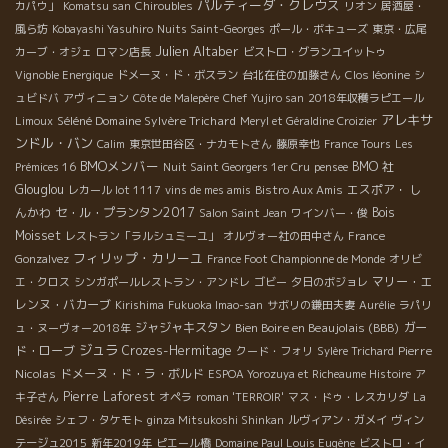
パルティーダ・クレウス
カパウ」
Komatsu san
Chiroubles
リオン
居酒屋・
風ら坊
Kobayashi Yasuhiro
Nuits Saint-Georges
ポール・ボキューズ
東京・広尾
Julien Altaber
カーブ・オジェ
ロマン店長
ビストロ・グランユイットゥ
Vignoble Energique
ドメーヌ・ド・ボスラン
台北在住の加藤さん
Clos léonine
シ
ュビドバ
アヴィニョン
Côte de Malepère
Chef Yujiro san
2018年収穫ラピエール
アレキサ
Séléné Domaine Sylvère Trichard
Limoux
Meryl et Géraldine Croizier
ンドル・バン
Calim
東京世田谷区・ナカモトさん
藤原幸也
France Tours
Les
BMOメンバー
BMO 社
Prémices 16
Nuit Saint Georgers 1er Cru
pensee
Glouglou
エスポア・ し
レカール lot 1117
vins de mes amis
Bistro Aux Amis
んかわ
セ・ル・プランタン2017
Bois
Salon Saint Jean
ワインバー・俊
Moisset
レストラン「ラルシュミーユ」
オルヴォー社の田中さん
France
フィリップ・カリーユ
Gonzalvez
France Foot Championne de Monde
オリビ
マリー・エ
エ・クロス
シンガポールレストラン・アンドレ
ゴビー
夕日のボジョレ
レンヌ・バカーブ
Kirishima
Fukuoka Imao-san
サボリの鎌田夫妻
Aurélie
ラパリ
ジャジャキスタン
Bien Boire en Beaujolais (BBB)
ガー
ュ・ヌーヴォー2018年
ジュラ
ド・ローブ
Crozes-Hermitage
Pierre
クード・フォリ
Sylère Trichard
Nicolas
ドメーヌ・ド・ラ・ボルド
ESPOA Yorozuya et Richeaume Histoire
ア
Pierre Laforest
キ子さん
オペラ
roman 'TERROIR'
マス・ドゥ・レスカリダ
La
Désirée
シェフ・タケモト
ginza Mitsukoshi Shinkan
ルヴィアン・ガメイ
ヴィン
テージュ2015
新年2019年
ピエール橋
Domaine Paul Louis Eugène
ビストロ・イ