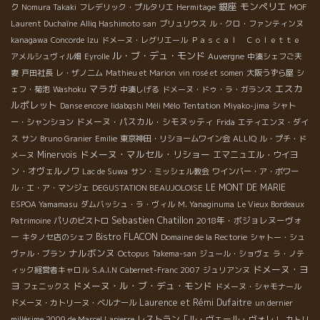
銀座
モンペリエ
ク
Nomura Takaki
フレデリック・プルタリエ
Hermitage
MOF
Laurent Duchaîne
Alliq Hashimoto san
ブリュリウス
ル・クロ・ファンティンヌ
kanagawa
Concorde
Izu
ドメーヌ・レグリエール
Ｐａｓｃａｌ Ｃｏｌｅｔｔｅ
ル・ブ・デュ・モンド
アメルシュヴィル畑
Eyrolle
Auvergne
中湊シェフご夫
妻
戸田社長
レ・ザノ二ム
Mathieu et Marion
vin rosé et somen
大阪うずら屋
シ
マラガ
エスカ
ェフ・菊池
Washoku
中湊しげる
ドメーヌ・ドゥ・ラ・ガランス
ルポレット
Danse encore
Iidabqshi Méli Mélo
Tentation
Miyako-jima
シャト
ドメーヌ・パスカル・シモヌッティ
ー・シャンション
Frida
エティエンヌ・ダイ
ス
サン
Bruno Granier
Emilie
東京神田・リショームワイン会
ALLIQ
ル・プチ・ド
ドメーヌ・マルセル・リショー
Minervois
エマニュエル・ウイヨ
メーヌ
ン・オヴェルノワ
Lac de Suwa
サン・ミッシェル教会
ワインバー・ア・ボワー
LE MONT DE MARIE
ル・エ・ア・マンジェ
DEGUSTATION BEAUJOLOISE
ESPOA Yamamasu
ダムバッシュ・ラ・ヴィル
M. Yanaginuma
Le Vieux Bordeaux
Sebastien Chatillon
2018年・ボジョレヌーヴォ
Patrimoine
パリのビストロ
ー
Bistro FLACON
キタノセ店のシェフ
Domaine de la Rectorie
シャトー・シュ
ナルボンヌ
ヴァル・ブラン
Octopus
Takema-san
ジュール・ショヴェ
ラ・ノテ
ドメーヌ・ヨ
ィック経営者キャロル
S.A.I.N
Cabernet-Franc 2007
ジュリアンヌ
ヨ
ドメーヌ・ル・ブ・デュ・モンド
フェニックス
ドメーヌ・シャモナール
Laurence et Rémi Dufaitre
ドメーヌ・カトリーヌ・ベルナール
un dernier
レストラン「ル・ヴェール・ヴォレ」
millésime 2009 de Marcel Lapierre
カトリ