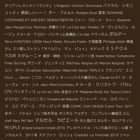
パスカル・シモニ
タリアンレストラン「グシテ」
L'Angevin
Station Shinosaka
ュッティ
美味しい～～！
オー・フォルト
宮本
Pompon Rosé
DOMAINE
STEPHANIE ET VINCENT DEBOUTBERTIN
ジャン・クロード・ラトー
Domaine
Jean Maupertuis
Mathieu
京橋ランチ
Le Clos des Treilles
ラ・ヴィエルジュ・ル
ボルドー
L'irréel
ージュ
ドメーヌ・アミロー
パシオン心斎橋店
アヴィタル
Paris KUNITORA UDON
Haut Medoc
Atsumi Foods
大榮産業
Philippe Aliet
森高
ＥＳＰＯＡ
メドック
さん
三ツ星レストラン「オベルジュ・デュ・ピュイ」
TOUR
カタルーニャ
東京・神田・リショームワイン会
Importateur Symphonie
Free Tasting
ダヴィデ・ジェンティエ
Mathieu Vergnes et Marion Kergines
サぺ
ルリ・ポぺト
Eruption Sakurajima
Sébastien David
TRIPLE A
フランソワ・エコ
Chut ......Derain
ニコラ・ベルタン
オーリックスの藤元さん
Claude ALIET
ラ・キ
ドメーヌ・クリストフ・パカレ
ューヴェ・ドゥ・シャ
Jean-Piere Cointreau
CPV パリオフィス
Le Vin en Tête
奈良セイヤ
Madame Rosé
Aki
Tokyo Chofu
ビストロ・ペシェミニヨン
Hospice de Beaune
エシャッペ・ベル・ロゼ
パトリ
プピーユ・アティピック
ス・ユグ
夜景
COMIC
Chef OKADA
Event Tour
2017
年オー・フォルト
シェフ鈴木洋治
オリオル
アルザス・フンブレヒト醸造元
ビム
マルセル・ラピエール
chef Xavi
Pet Nat
天と地のエネルギー
石川アキノリ
PEOPLE
eclipse lunaire totale 2018
アレキサンドル・バンの息子ピエール君
モ
ンカルメス 2011年
ステファン・ロッシェ
Chatelet
La Trenchée 2016
シャト