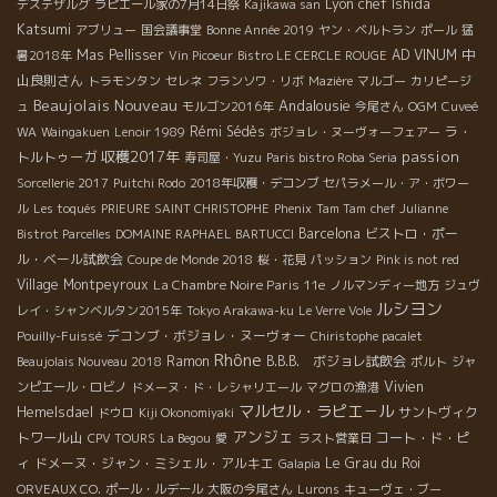
Lyon chef Ishida
デステザルグ
ラピエール家の7月14日祭
Kajikawa san
Katsumi
アブリュー
国会議事堂
Bonne Année 2019
ヤン・ベルトラン
ポール
猛
Mas Pellisser
AD VINUM
中
暑2018年
Vin Picoeur
Bistro LE CERCLE ROUGE
山良則さん
トラモンタン
セレネ
フランソワ・リボ
Mazière
マルゴー
カリピージ
Beaujolais Nouveau
Andalousie
ュ
モルゴン2016年
今尾さん
OGM
Cuveé
Rémi Sédès
ラ・
WA
Waingakuen
Lenoir 1989
ボジョレ・ヌーヴォーフェアー
収穫2017年
passion
トルトゥーガ
寿司屋・Yuzu
Paris bistro Roba Seria
Sorcellerie 2017
Puitchi Rodo
2018年収穫・デコンブ
セパラメール・ア・ボワー
ル
Les toqués
PRIEURE SAINT CHRISTOPHE
Phenix
Tam Tam
chef Julianne
Barcelona
ビストロ・ポー
Bistrot Parcelles
DOMAINE RAPHAEL BARTUCCI
ル・ベール試飲会
Coupe de Monde 2018
桜・花見
パッション
Pink is not red
Village Montpeyroux
La Chambre Noire Paris 11e
ノルマンディー地方
ジュヴ
ルシヨン
レイ・シャンベルタン2015年
Tokyo Arakawa-ku
Le Verre Vole
デコンブ・ボジョレ・ヌーヴォー
Pouilly-Fuissé
Chiristophe pacalet
Rhône
Ramon
B.B.B. ボジョレ試飲会
Beaujolais Nouveau 2018
ポルト
ジャ
Vivien
ンピエール・ロビノ
ドメーヌ・ド・レシャリエール
マグロの漁港
マルセル・ラピエ－ル
Hemelsdael
サントヴィク
ドウロ
Kiji Okonomiyaki
アンジェ
トワール山
コート・ド・ピ
CPV TOURS
La Begou
愛
ラスト営業日
ィ
ドメーヌ・ジャン・ミシェル・アルキエ
Le Grau du Roi
Galapia
ORVEAUX CO.
ポール・ルデール
大阪の今尾さん
Lurons
キューヴェ・ブー