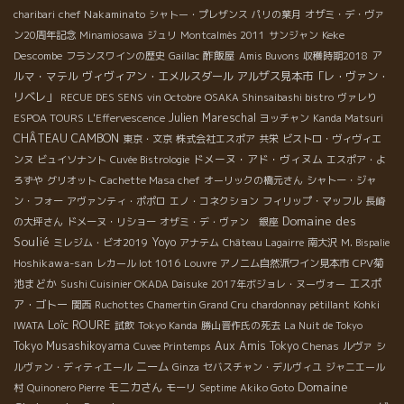
chef Nakaminato
charibari
シャトー・プレザンス
パリの葉月
オザミ・デ・ヴァ
Keke
ン20周年記念
Minamiosawa
ジュリ
Montcalmès 2011
サンジャン
Descombe
酢飯屋
ア
フランスワインの歴史
Gaillac
Amis Buvons
収穫時期2018
ルマ・マテル
ヴィヴィアン・エメルスダール
アルザス見本市「レ・ヴァン・
リベレ」
RECUE DES SENS
vin Octobre
OSAKA Shinsaibashi bistro
ヴァレり
Julien Mareschal
ESPOA TOURS
L'Effervescence
ヨッチャン
Kanda Matsuri
CHÂTEAU CAMBON
東京・文京
株式会社エスポア
共栄
ビストロ・ヴィヴィエ
ドメーヌ・アド・ヴィヌム
ンヌ
ビュイソナント
Cuvée Bistrologie
エスポア・よ
ろずや
グリオット
Cachette Masa chef
オーリックの橋元さん
シャトー・ジャ
ン・フォー
アヴァンティ・ポポロ
エノ・コネクション
フィリップ・マッフル
長崎
Domaine des
の大坪さん
ドメーヌ・リショー
オザミ・デ・ヴァン 銀座
Soulié
Yoyo
ミレジム・ビオ2019
アナテム
Château Lagairre
南大沢
M. Bispalie
Hoshikawa-san
CPV菊
レカール lot 1016
Louvre
アノニム自然派ワイン見本市
池まどか
エスポ
Sushi Cuisinier OKADA Daisuke
2017年ボジョレ・ヌーヴォー
ア・ゴトー
関西
Ruchottes Chamertin Grand Cru
chardonnay pétillant
Kohki
Loïc ROURE
IWATA
試飲
Tokyo Kanda
勝山晋作氏の死去
La Nuit de Tokyo
Tokyo Musashikoyama
Aux Amis Tokyo
Cuvee Printemps
Chenas
ルヴァ
シ
ニーム
ルヴァン・ディティエール
Ginza
セバスチャン・デルヴィユ
ジャニエール
Domaine
モニカさん
村
Quinonero Pierre
モーリ
Septime
Akiko Goto