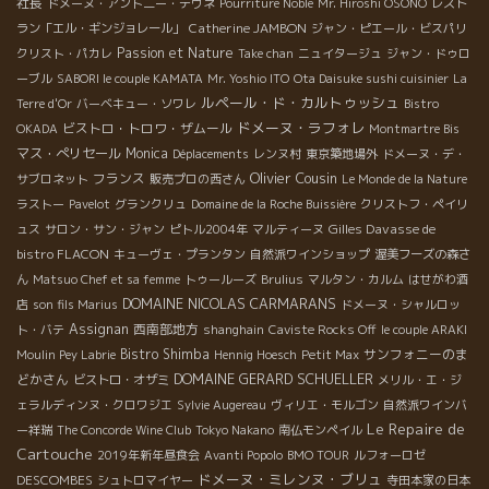
社長
ドメーヌ・アント二ー・テヴネ
Pourriture Noble
Mr. Hiroshi OSONO
レスト
Catherine JAMBON
ラン「エル・ギンジョレール」
ジャン・ピエール・ビスパリ
Passion et Nature
クリスト・パカレ
Take chan
ニュイタージュ
ジャン・ドゥロ
ーブル
SABORI le couple KAMATA
Mr. Yoshio ITO
Ota Daisuke sushi cuisinier
La
ルペール・ド・カルトゥッシュ
Terre d'Or
バーベキュー・ソワレ
Bistro
ドメーヌ・ラフォレ
ビストロ・トロワ・ザムール
OKADA
Montmartre Bis
マス・ぺリセール
Monica
Déplacements
レンヌ村
東京築地場外
ドメーヌ・デ・
Olivier Cousin
フランス
サブロネット
販売プロの西さん
Le Monde de la Nature
ラストー
Pavelot
グランクリュ
Domaine de la Roche Buissière
クリストフ・ペイリ
Gilles Davasse de
ュス
サロン・サン・ジャン
ピトル2004年
マルティーヌ
bistro FLACON
キューヴェ・プランタン
自然派ワインショップ
渥美フーズの森さ
ん
Matsuo Chef et sa femme
トゥールーズ
Brulius
マルタン・カルム
はせがわ酒
DOMAINE NICOLAS CARMARANS
店
son fils Marius
ドメーヌ・シャルロッ
Assignan
西南部地方
ト・バテ
shanghain
Caviste Rocks Off
le couple ARAKI
Bistro Shimba
サンフォニーのま
Moulin Pey Labrie
Hennig Hoesch
Petit Max
DOMAINE GERARD SCHUELLER
どかさん
ビストロ・オザミ
メリル・エ・ジ
ェラルディンヌ・クロワジエ
Sylvie Augereau
ヴィリエ・モルゴン
自然派ワインバ
Le Repaire de
ー祥瑞
The Concorde Wine Club
Tokyo Nakano
南仏モンペイル
Cartouche
2019年新年昼食会
Avanti Popolo
BMO TOUR
ルフォーロゼ
ドメーヌ・ミレンヌ・ブリュ
DESCOMBES
シュトロマイヤー
寺田本家の日本