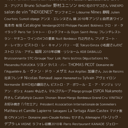
野村ユニソン
Bruno Schueller
ス・アリアス
BMO 社のマサコさん
VINEXPO
salon de vin ''INDIGENES''
サンフォニー
Nîmes
静岡
Libourne
Julien
2018年アンジェ自然派ワイン
Courtois
Sumoll cépage
アンヌ・エレンヌさん
鍋
Catalogne
見本市
桜見
Vendange2018 Philippe Pacalet
Boldness
クロ・ド・タ
イラック
Paris 1er
シャトー・ロックフォール
Dijon
Saint-Peray
フレンチレスト
ラン・ヤオユー
ワインの4つの要素
Nuit Bordeaux
竹之内さん
フリダ
コート・
ビストロ・レ・キャノン
Tokyo Ginza
ド・レイヨン
パリ・一区
小松屋さんのビ
福岡
ストロ
ジル・アザム
2018年収穫・リショーム
KGB
DABALLO
STC Groupe Tour
Loïc
Bruissonnante
Paris bistros Dégustations
Mr.
THOMAS PICOT
リヨン
Domaine de
Masanobu FUKUOKA
タパス・バー
ル・ヴァン・ドゥ・メザミ
l’Aiguelière
加藤さん
Aux Argillas
Jus de Raisins
Nicolas Renaud
Sylvain
アヴェイロン
北浜フレンチ
Japon Hamamatsu
Normandie
ＢＭＯ社の鎌田さん
ビストロ・ア・ボワール・エ・ア・マンジェ
リリ
ESPOA Nakamoto
アン・ボシェ
Asami
中山さん
マルゴグループ
Margo groupe
Catalunya
丹さん
Cauzon
Shonan
Brave Margo
Bordeaux Grand Cru
VINITALY
お好み焼き「パセミア」
Président Association Internationale de Sommeliers
Mathieu et Camille Lapierre
La Tortuga
Alain Castex
Sakagami
マドナ教
パトリック・
会
CPVメンバー
Domaine jean-Claude Rateau
セナさん
Allemagne
デプラ
LA VIGNE
ラフォレ収穫2018年
Paris Restaurant KANADE
ジェロー