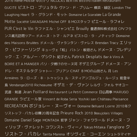
René Mosse
2016
中川マリ
NICOLAS BERTIN
Bisstro Italien Restaurant
ビストロ・ブリュタル
GUCITE
ヴァン・ド・プリムー
横浜・緑区
London The
ラ・グランド・モット
La Grande
Laughing Heart
Domaine Le Scarabée
Motte
ピエール・ラフォレ
Société SAKAGAMI
Michel
OFF
ＢＭОスタッフ
PUR
C'est le Vin
ラファエル・シャンピエ
Brouilly
豊通食料株式会社
CPVフラ
ンス蔵元訪問ツアー
ドメーヌ・トマ・ルアネ
ビストロ・ラ・ノティック
Domaine
エリッ
des Maisons Brulées
ドメール・ヴァランタン・ヴァレス
Brendan Tracy
ク・ピファーリング
ドメーヌ・フレデリ
キューヴェ「和」
バトン・板垣さん
Patrick Desplats
ック・エ・アルノー・ゲシクト
紀子さん
Bar à Vins A
オザミグループ
ドメーヌ・アン
BOIRE ET A MANGER
パリ・夕焼けのセーヌ河
ドレ・オステルタグ
CHAT
シャトー・ブリアン
ＢＭОの山田さん
月
Les
Armières
ラ・ローズ・キ・トゥッシュ
ル・スティアンゴルジュ・ルージュ
能登半
オザミ・デ・ヴァン
島
Vendange2018 Richeaume
レルヴ・フォル
ヤオユー
Jean Foillard
武道・剣道
Restaurant Le Petit Commerce
日仏商事
MARUGO
ラピエール家
GRANDE
Vincent de Roba Seria
Yoshiki san
Château Plaisance
ボジョレー・ヌーヴォー
RECREATION
Domaine Belluard
Loirre
2018年ク
Prieure Roch
リストッフ・パカレ収穫20周年記念
2018 Beaujolais Villages
ドメーヌ・フ
Domaine Daniel Sage
ジャン・フォワラール
MONTADA
哲学
ク
l'anglore
ィリップ・ヴァレット
コワンスト・ヴィーノ
Tokyo Mitaka
リストフ・パカレ
オリヴィエ・コーエン
Tanta Marena
シュトラマイヤ