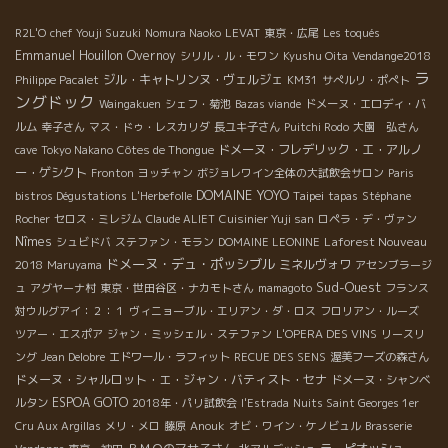
R2L'O
chef Youji Suzuki
Nomura Naoko
LEVAT
東京・広尾
Les toqués
Emmanuel Houillon Overnoy
シリル・ル・モワン
Kyushu Oita
Vendange2018
ラ
ジル・キャトリンヌ・ヴェルジェ
Philippe Pacalet
KM31
サぺルリ・ポぺト
ングドック
Waingakuen
シェフ・菊池
Bazas viande
ドメーヌ・エロディ・バ
ルム
幸子さん
マス・ドゥ・レスカリダ
長ユキ子さん
Puitchi Rodo
大園 弘さん
ドメーヌ・フレデリック・エ・アルノ
cave
Tokyo Nakano
Côtes de Thongue
ー・ゲシクト
Fronton
ヨッチャン
ボジョレワイン全体の大試飲会サロン
Paris
DOMAINE YOYO
Taipei
bistros Dégustations
L'Herbefolle
tapas
Stéphane
Rocher
セロス・ミレジム
Claude ALIET
Cuisinier Yuji san
ロペラ・デ・ヴァン
Nîmes
Laforest Nouveau
シュビドバ
ステファン・モラン
DOMAINE LEONINE
ドメーヌ・デュ・ポッシブル
2018
ミネルヴォワ
Maruyama
アセンブラージ
Sud-Ouest
ュ
アグヤーナ村
東京・世田谷区・ナカモトさん
mamagoto
フランス
対ウルグアイ：２：１
ヴィニョーブル・エリアン・ダ・ロス
フロリアン・ルーズ
ツアー・エスポア
ジャン・ミッシェル・ステファン
L'OPERA DES VINS
リースリ
ング
Jean Delobre
エドワール・ラフィット
RECUE DES SENS
渥美フーズの森さん
ドメーヌ・シャルロット・エ・ジャン・バティスト・セナ
ドメーヌ・シャンベ
ESPOA GOTO
ルタン
2018年・パリ試飲会
l'Estrada
Nuits Saint Georges 1er
Cru Aux Argillas
メリ・メロ
藤原
Anouk
オビ・ワイン・ケノビュル
Brasserie