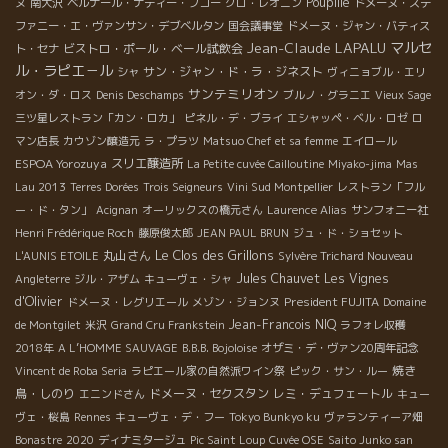
Poupille
ヌ
南大沢
ベルナール・ナディー・フコー
クロ・レオニン
ドメーヌ・ステ
ファニー・エ・ヴァンサン・デブベルタン
国会議事堂
ドメーヌ・ジャン・バティス
Jean-Claude LAPALU
マルセ
ビストロ・ポール・ベール試飲会
ト・セナ
ル・ラピエ－ル
サン・ジャン・ド・ラ・ジネスト
シャ
ヴィニョブル・エリ
サンテミリオン
オン・ダ・ロス
Denis Deschamps
ブルノ・グラニエ
Vieux Sage
三ツ星レストラン「カン・ロカ」
ピネル・デ・ブライ
エシャッペ・ベル・ロゼ
ロ
マン店長
カウゾン醸造元
ラ・プラツ
Matsuo Chef et sa femme
エイロール
ESPOA Yorozuya
スリエ醸造所
La Petite cuvée Cailloutine
Miyako-jima
Mas
Lau 2013
Terres Dorées
Trois Seigneurs
Vini Sud Montpellier
レストラン「フル
ー・ド・タン」
Acignan
オーリックスの橋元さん
Laurence Alias
サンフォニー社
Henri Frédérique Roch
藤原俊太郎
JEAN PAUL BRUN
ジュ・ド・ショセット
Le Clos des Grillons
丸山さん
L'AUNIS ETOILE
Sylvère Trichard Nouveau
Jules Chauvet
Les Vignes
Angleterre
ジル・アザム
キューヴェ・シャ
d'Olivier
President FUJITA
ドメーヌ・レグリエール
メゾン・ジョンヌ
Domaine
Jean-Francois NIQ
de Montgilet
米沢
Grand Cru Frankstein
ラフォレ収穫
2018年
A L’HOMME SAUVAGE
B.B.B. Bojoloise
オザミ・デ・ヴァン20周年記念
焼き
Vincent de Roba Seria
ラピエール家の自然派ワイン祭
ピック・サン・ルー
鳥・しのり
ドメーヌ・セクスタン
レミ・デュフェートル
エニンドさん
キュー
ヴェ・桜島
Rennes
キューヴェ・デ・フー
Tokyo Bunkyo ku
ヴァランティーア畑
Bonastre
2020
ディナミタージュ
Pic Saint Loup
Cuvée OSE
Saito Junko san