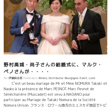
野村高城・尚子さんの結婚式に、マルク・
ペノさんが・・・・
Par
伊藤與志男
Publié dans
Winery
,
Distributor
,
Bourgogne
,
Event
,
Loire
C’est un beau mariage de Mr et Mme NOMURA Takaki et
Naoko à la présence de Marc PESNOT. Marc Pesnot de
Sénéchalière (Muscadet) est vevu à NAGANO pour
participer au Mariage de Takaki Nomura de la Société
Nomura Unison. フランス・ロワ－ル地方のミュスカデ地区でトビ
ッキリ美味しいワインを醸すセネシャリエール醸造の ペノさんと