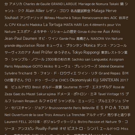
分
アメリカ
Charles de Gaulle
GRAND LARGUE
Mariage de Nomura Takaki
鍋
シ
Alain Allier
Malaga
Herve
ャント・クク
レザン・ゴロワ
名古屋試飲会
Souhaut
アンヴァリッド
Bâteau Mouche à Tokyo
Renaissance des AOC
谷井さ
La Tortuga
ん
CPV Kikuchi Madoka
MATA HARI
Les 4 éléments pour Vin
Aux Amis
Nature
エスポア・よろずや・リショームの歴史
Ginza 4 cho-me
Jean-Paul Daumen
オビ・ワイン
Garde Fou
高橋さん
NAGOYA Vin Nature
Rose
Monica
grande dégustation
キューヴェ・プランタン
ダンス・アンコール
Axel Prüfer
Tokyo Roppongi
サーヴィスのアナ
ゆう子さん
東京レストラン業
ラ・シャンブル・ノワール
2300年の杉の木
Sachiko san
Languedoc Assignan
GOTO Akiko
Séléné Domaine
Paris République
キューヴェ・プレッシウーズ
Sylvère Trichard
Grand Repas
ラ・フォン・ド・ロりヴィエ
ワイン・リタ
ＢＭ
Okonomiyaki Kiji SANTEKAN
Оの聖子さん
クロ・ドゥ・ヴージョ
CHICS
2017
年 ビュルアゼロ
Bresil
ボルドー夜景
Sauterne
カーヴ・エステザルグ
Rose de
Sakurajima
Zaza
Gaec du Mazel
ドメーヌ・ポトロン・ミネ
Tavel Vintage 15
プ
ルフォロゼ
ルフ
Syivain Respaut
シャンボル・ミュージニ・プルミエクリュ
ジャ
ＥＳＰＯＡ TOUR
ン・セバスチャン・ジョアン
Bruissonnante
Paris Belleville
Neil
Ouverture de la cave Trois Amours
La Trenchée
アルティザン
売り手と造り手
Laurent FELL
2018年・ボジョレヴィラージュ
Bistro Passion et Nature
ラ・コ
Pouilly-Fumé
ビストロ・シンバ
リーヌ・アンスピレ
オゼ
エールドゥロ
Miss