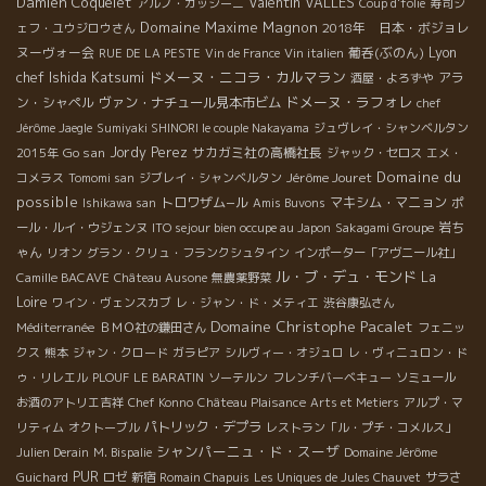
Damien Coquelet
Valentin VALLES
アルノ・カッシーニ
Coup d'folie
寿司シ
Domaine Maxime Magnon
2018年 日本・ボジョレ
ェフ・ユウジロウさん
Lyon
ヌーヴォー会
葡呑(ぶのん)
RUE DE LA PESTE
Vin de France
Vin italien
chef Ishida Katsumi
ドメーヌ・ニコラ・カルマラン
アラ
酒屋・よろずや
ドメーヌ・ラフォレ
ン・シャペル
ヴァン・ナチュール見本市ビム
chef
Jérôme Jaegle
Sumiyaki SHINORI le couple Nakayama
ジュヴレイ・シャンベルタン
Go san
Jordy Perez
サカガミ社の高橋社長
2015年
ジャック・セロス
エメ・
Domaine du
Jérôme Jouret
コメラス
Tomomi san
ジブレイ・シャンベルタン
possible
トロワザム−ル
マキシム・マニョン
Ishikawa san
Amis Buvons
ポ
岩ち
ール・ルイ・ウジェンヌ
ITO sejour bien occupe au Japon
Sakagami Groupe
ゃん
リオン
グラン・クリュ・フランクシュタイン
インポーター「アヴニール社」
ル・ブ・デュ・モンド
La
Camille BACAVE
Château Ausone
無農薬野菜
Loire
ワイン・ヴェンスカブ
レ・ジャン・ド・メティエ
渋谷康弘さん
Domaine Christophe Pacalet
Méditerranée
ＢＭＯ社の鎌田さん
フェニッ
クス
熊本
ジャン・クロード
ガラピア
シルヴィー・オジュロ
レ・ヴィニュロン・ド
ゥ・リレエル
PLOUF
LE BARATIN
ソーテルン
フレンチバーベキュー
ソミュール
お酒のアトリエ吉祥
Chef Konno
Château Plaisance
Arts et Metiers
アルプ・マ
パトリック・デプラ
リティム
オクトーブル
レストラン「ル・プチ・コメルス」
シャンパーニュ・ド・スーザ
Julien Derain
M. Bispalie
Domaine Jérôme
PUR
Guichard
ロゼ
新宿
Romain Chapuis
Les Uniques de Jules Chauvet
サラさ