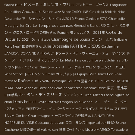
ドメーヌ・ミレンヌ・ブリュ
Grand Huit
アントニー・ギックス
Languedoc-
Andalousie
Keke
Roussillon
Senior Jazz Bande CAROLINE
Clos de la Briderie
Descombe
ア・シャッカン・サ・ビュル2016
France Canicule 37℃
Chambolle
Le Temps des Cerises
ベジエ
レ・ぺニタ
Musigny 1er Cru
Grenache Blanc
Côte de
ント
クロス・ロード社の有馬さん
Romain
モンカルメス 2011年
Brouilly
Champagne de Sousa
グラン・ルパ
2021
Dynamitage
Indigene
Julie Brosselin
PARTIDA CREUS
Catherine
Pont Neuf
田崎真也さん
JAMBON
ド
DOMAINE AMIRAULT
ドメーヌ・ドゥ・ヴィーニュ・デュ・マインヌ
メーヌ・アンドレ・オステルタグ
En Mets fais ce qu'il te plait
Juliénas
アレ
ヤニック・アミロ
クサンドル・バン
chef Xavi
メーヌ・ド・ラ・ボルド
サロン
Wine School
トラモンタン
Emilie
ガレジャッド
Equipe BMO
Tentation
Rosé
Rhône sud
Métisse
76VIN
Dominique Belluard
猛暑2018年
Millésime Bio 2018
MARC
Satake san de Barcelone
Domaine Vacheron
Madame Rosé
東京・恵比寿
ル・タン・デ・スリーズ
山田恭路
グランクリュ
Jean-Michel Lasbouygues
Yo
Denis Pesnot
chan
Restaurateur français Daisuke san
フー・デュ・ボージョ
ボジャリアン
自然派ワイン・インポーター・イーストライン社
三谷さん
マドモワ
Corton Charlemagne
ゼルＭ
イーストラインの門脇さん
LA NATURE A
Bruno
HORREUR DU VIDE
Coteaux du Layon
フローランス
Importateur BMO
Duchene
Paris bistro MARGO
伊藤の誕生日
yukiko san
神田
Cyril
Torocadero