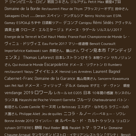
岩田コキさん
ア
ジャンピエール・ロビノ
ジルアザム
Petit Max
銀座4丁目
Domaine de la Borde
Restaurent Fleur de Thym
ブラッスリーオザミ
田中さん
Sakagami
Chut ......Derain
スペイン・アンダルシア
Kenny
Nishio san
ESPA
デコンブ
Rémi Sédès
Gamay
ESPOAよろずや
日酒販ツアー
Canigou
アヴィタル
酒美土場
クローズ・エルミタージュ
ドメーヌ・ラゲール
ソルスルリ2017
レ・
Energie de la Terre et le Ciel
Haut Medoc
France Foot Championne de Monde
ヴィニュ・ドリヴィエ
Eau Forte 2017
マリー修道僧
Benoit Courault
ワイン見本市「アンディジ
Importatrice Kadowaki san
赤間さん、藤山さん
ェンヌ」
Thomas Laforest
日本レストランびそう
本物ワイン
サカノジュン
Escarpolette
さん
Qui évolue le Monde
ドメーヌ・リヴァトン
El Rumbero
プイイヒュメ
Laurent Bagnol
restaurant Yaoyu
Henind
Les Armières
Cabernet-Franc
Domaine de la Garance
高山南美さん
Sancerre Kawamura
ドメーヌ・フィリップ・デルメ
san
Pet Nat
Galapia
オザミ・デ・ヴァン 銀座
ロワール
vendange 2019
日本
レカール lot 0205
10年間の感謝
カンヌのレ
フルーリ
ランス島
Hayashi de Pioche
Vincent Garreta
Chateaubriand
バトン・
セーヌ河
板垣さん
Cuvée Camille
Le Batossay
エスポア・なかむら
ラヴニールの
ニコラ・ルノー
大園さん
Philippe Aliet
Jeu de quilles
バーベキュー・ソワレ
ルペール・ド・カルトゥッシュ
Bonne Année 2019
ワインバー・俊
リュロン
静岡
トマ・ラフォレ
sylvain DITTIERES
Paul Reder
霧島
Pacalet
Domaine
Chaume Arnaud
タンタシオン
ビストロ・イタリアンレストラン「グシテ」
Benoit