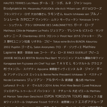
ダール・エ・リボ、ルネ・ジャン
HAUTES TERRES
Les Maoù
Isojiro
Biodynamie
ボジョロワーズ
Mr. Masanobu FUKUOKA
ville Asti
Mitani-san
ラモンさん
ブルノ・
フランスワイン・ロゼ
大分の俊さん
Kouchi Ishikawa san
シュレール
カタロニア
ヴァンサン・ムラン
モーヴェータン
Yorozuya
シャト
ガード・ローブ
ー・シュヴァル・ブラン
DOMAINE DES SABLONNETTES
ジュリアン・マレシャル
Matheus
Côte de Malepère
La Prats
ビストロ・サンマ
ニース
ルタン
Chardonnay 2016
フロントン
Pinot Noir 2016
ジャッキー・プレ
野村ユニソン社長
ス
リオネル・ゴビー
Tokyo wine Bistro BUNON
Abouriou
Mathieu
ゴーさん
2002
Pupillin
Salon Anonymes
クロ・デ・ゾリヴィエ
Lapierre
東京・世田谷
Iode
コート・デュ・ローヌ
RINCE GUERLUT
プピーユ
2008年
NICOLAS BERTIN
Bistro Paul Bert
サンシニャン
マルセル最後の年ワイン
ＴＡＶＥＬ
モンマルトル
グラエナ
Kanagawa ken Fujisawa shi
Chef Yuji san
村
ルネ・ジャン・ダー
ヴォンゴレ・スパゲティ
Aguyana
東銀座ヴィヴィエンヌ
ル
アンディジェンヌ
ミッシェル
Bonne Peche
President Ishikawa
ラ・ベスティア
ジュリアン・アルタベール
Nicole Carmarans
居酒屋・風ら坊
Martine
Laforest
テール・ド・ヴォルカン2014
Arles
M et Mme Benoit
Cuveé Précieuse
ジェロボアム
トゥールーズ
パッション・エ・ナチュール
大近
ピエール
Mathieu
Geschickt
ESPOA YOROZUYA TOURS
et Marion
Take chan
岡田シェフ
久留
エスポアグループ
Stéphane Tissot
米ワインスクール
ウグイス・紺野真シェフ