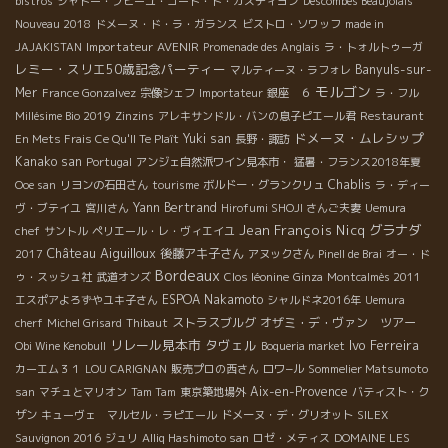
bistros
シャトー・プピーユ・コート・ド・カスティヨン
Descombes Beaujolais
Nouveau 2018
ドメーヌ・ド・ラ・ガランス
ビストロ・ソワッフ
made in
Importateur AVENIR
JAJAKISTAN
Promenade des Anglais
ラ・トォルトゥーガ
レミー・スリエ50歳記念パーティー
Banyuls-sur-
マルティーヌ・ラフォレ
モルゴン
Mer
France Gonzalvez
宗像シェフ
Importateur
銀座 ６
ラ・フル
Millésime Bio 2019
Zinzins
アレキサンドル・バンの息子ピエール君
Restaurant
ドメーヌ・ムレシップ
Yuki san
En Mets Frais Ce Qu'Il Te Plaît
長野・諏訪
Kanako san
Portugal
アンジェ自然派ワイン見本市・
猛暑・フランス2018年夏
Chablis
Ooe san
リヨンの石田さん
tourisme
ボルドー・グランクリュ
ラ・ディー
Yann Bertrand
ヴ・ブテイユ
宮川さん
Hirofumi SHOJI さんご夫妻
Uemura
Jean François Nicq
グラナダ
chef
サントル
ペリエール・レ・ヴィエイユ
Château Aiguilloux
後藤アキ子さん
2017
アヌックさん
Pinell de Brai
オー・ド
Bordeaux
ゥ・スッシュ社
武道オンズ
Clos léonine
Ginza
Montcalmès 2011
ESPOA Nakamoto
エスポアよろずやユキ子さん
シャルドネ2016年
Uemura
ストラスブルグ
オザミ・デ・ヴァン ツアー
cherf
Michel Grisard
Thibaut
リレール見本市
タヴェル
Ivo Ferreira
Obi Wine Kenobull
Boqueria market
カーエム３１
LOU CARIGNAN
販売プロの西さん
ロワ−ル
Sommelier Matsumoto
Aix-en-Provence
san
マチュとマリオン
Tam Tam
東京築地場外
バティスト・ク
ザン
キューヴェ マルセル・ラピエール
ドメーヌ・デ・グリオット
SILEX
Sauvignon 2016
ジュリ
Alliq Hashimoto san
ロゼ・メティス
DOMAINE LES