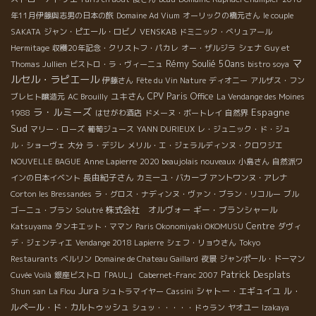
年11月伊藤與志男の日本の旅
Domaine Ad Vium
オーリックの橋元さん
le couple
SAKATA
ジャン・ピエール・ロビノ
VENSKAB
ドミニック・べリュアール
Hermitage
収穫20年記念・クリストフ・パカレ
オー・ザルジラ
シェナ
Guy et
マ
Rémy Soulié 50ans
Thomas Jullien
ビストロ・ラ・ヴィーニュ
bistro soya
ルセル・ラピエール
伊藤さん
Fête du Vin Nature
ディオニー
アルザス・フン
ユキさん
CPV Paris Office
ブレヒト醸造元
AC Brouilly
La Vendange des Moines
ラ・ルミーズ
Espagne
1988
はせがわ酒店
ドメーヌ・ボートレイ
自然界
Sud
マリー・ローズ
葡萄ジュース
YANN DURIEUX
レ・ジュニック・ド・ジュ
ル・ショーヴェ
大分
ラ・デジレ
メリル・エ・ジェラルディンヌ・クロワジエ
NOUVELLE BAGUE
Anne Lapierre
2020 beaujolais nouveaux
小島さん
自然派ワ
長由紀子さん
インの日本イベント
カミーユ・バカーブ
アントワンヌ・アレナ
Corton les Bressandes
ラ・グロス・ナディンヌ・ヴァン・ブラン・リコルー
ブル
株式会社 オルヴォー
ギー・ブランシャール
ゴーニュ・ブラン
Solutré
Centre
Katsuyama
タンキエット・ママン
Paris Okonomiyaki OKOMUSU
ダヴィ
デ・ジェンティエ
Vendange 2018 Lapierre
シェフ・リョウさん
Tokyo
Restaurants
ベルリン
Domaine de Chateau Gaillard
夜景
ジャンポール・ドーマン
Patrick Desplats
Cuvée Voilà
銀座ビストロ「PAUL」
Cabernet-Franc 2007
Jura
シャトー・エギュイユ
ル・
Shun san
La Flou
シュトラマイヤー
Cassini
ルペール・ド・カルトゥッシュ
シュッ・・・・・ドゥラン
ヤオユー
Izakaya