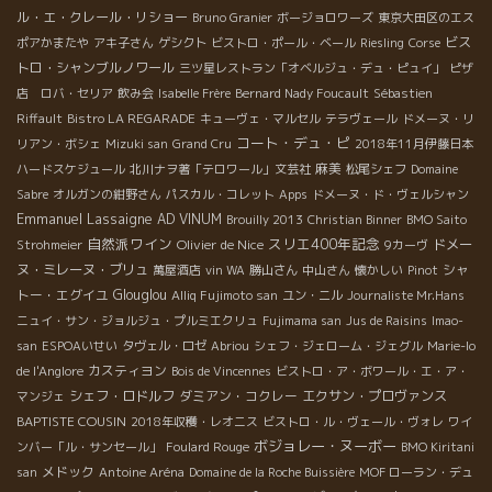
ル・エ・クレール・リショー
Bruno Granier
ボージョロワーズ
東京大田区のエス
ビス
ポアかまたや
アキ子さん
ゲシクト
ビストロ・ポール・ベール
Riesling
Corse
トロ・シャンブルノワール
三ツ星レストラン「オベルジュ・デュ・ピュイ」
ピザ
店 ロバ・セリア
飲み会
Isabelle Frère
Bernard Nady Foucault
Sébastien
Riffault
Bistro LA REGARADE
キューヴェ・マルセル
テラヴェール
ドメーヌ・リ
コート・デュ・ピ
リアン・ボシェ
Mizuki san
Grand Cru
2018年11月伊藤日本
麻美
ハードスケジュール
北川ナヲ著「テロワール」文芸社
松尾シェフ
Domaine
Sabre
オルガンの紺野さん
パスカル・コレット
Apps
ドメーヌ・ド・ヴェルシャン
Emmanuel Lassaigne
AD VINUM
Brouilly 2013
Christian Binner
BMO Saito
自然派ワイン
スリエ400年記念
Olivier de Nice
ドメー
Strohmeier
9カーヴ
ヌ・ミレーヌ・ブリュ
シャ
萬屋酒店
vin WA
勝山さん
中山さん
懐かしい
Pinot
トー・エグイユ
Glouglou
Alliq Fujimoto san
ユン・ニル
Journaliste Mr.Hans
ニュイ・サン・ジョルジュ・プルミエクリュ
Fujimama san
Jus de Raisins
Imao-
san
ESPOAいせい
タヴェル・ロゼ
Abriou
シェフ・ジェローム・ジェグル
Marie-lo
カスティヨン
de l'Anglore
Bois de Vincennes
ビストロ・ア・ボワール・エ・ア・
シェフ・ロドルフ
ダミアン・コクレー
エクサン・プロヴァンス
マンジェ
BAPTISTE COUSIN
2018年収穫・レオニス
ビストロ・ル・ヴェール・ヴォレ
ワイ
ボジョレー・ヌーボー
ンバー「ル・サンセール」
Foulard Rouge
BMO Kiritani
メドック
san
Antoine Aréna
Domaine de la Roche Buissière
MOF ローラン・デュ