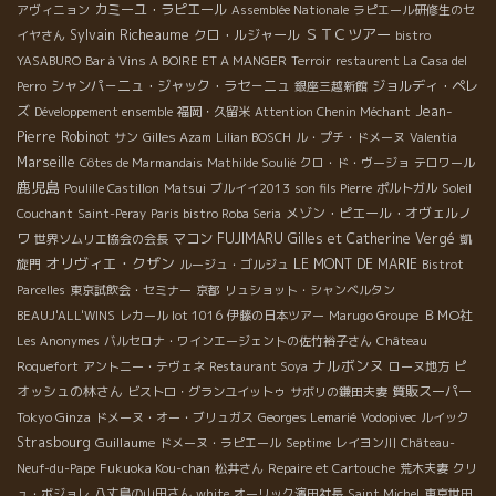
カミーユ・ラピエール
アヴィニョン
Assemblée Nationale
ラピエール研修生のセ
ＳＴＣツアー
Sylvain Richeaume
クロ・ルジャール
イヤさん
bistro
YASABURO
Bar à Vins A BOIRE ET A MANGER
Terroir
restaurent La Casa del
シャンパ－ニュ・ジャック・ラセ－ニュ
ジョルディ・ペレ
Perro
銀座三越新館
ズ
Jean-
Développement ensemble
福岡・久留米
Attention Chenin Méchant
Pierre Robinot
サン
Gilles Azam
Lilian BOSCH
ル・プチ・ドメーヌ
Valentia
Marseille
Côtes de Marmandais
Mathilde Soulié
クロ・ド・ヴージョ
テロワール
鹿児島
Poulille Castillon
Matsui
ブルイイ2013
son fils Pierre
ポルトガル
Soleil
メゾン・ピエール・オヴェルノ
Couchant
Saint-Peray
Paris bistro Roba Seria
ワ
マコン
FUJIMARU
Gilles et Catherine Vergé
世界ソムリエ協会の会長
凱
オリヴィエ・クザン
LE MONT DE MARIE
旋門
ルージュ・ゴルジュ
Bistrot
Parcelles
東京試飲会・セミナー
京都
リュショット・シャンベルタン
ＢＭО社
BEAUJ'ALL'WINS
レカール lot 1016
伊藤の日本ツアー
Marugo Groupe
Les Anonymes
バルセロナ・ワインエージェントの佐竹裕子さん
Château
ナルボンヌ
ピ
Roquefort
アントニー・テヴェネ
Restaurant Soya
ローヌ地方
オッシュの林さん
質販スーパー
ビストロ・グランユイットゥ
サボリの鎌田夫妻
Tokyo Ginza
ドメーヌ・オー・ブリュガス
Georges Lemarié
Vodopivec
ルイック
Strasbourg
Guillaume
ドメーヌ・ラピエール
Septime
レイヨン川
Château-
Neuf-du-Pape
Fukuoka Kou-chan
松井さん
Repaire et Cartouche
荒木夫妻
クリ
ュ・ボジョレ
八丈島の山田さん
white
オーリック濱田社長
Saint Michel
東京世田