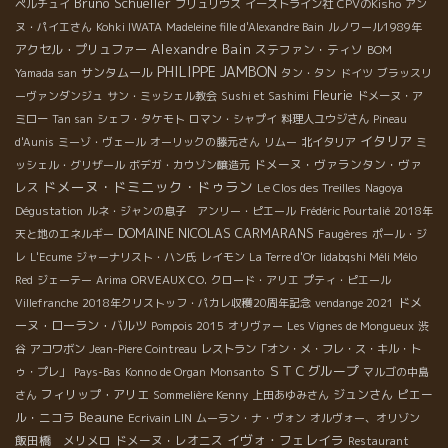
Bruno Schueller
ペルチュイ
ブリュリウス
イーストライン社
CPVのKisho
アン
ヌ・パイエさん
Kohki IWATA
Madeleine fille d'Alexandre Bain
ルノワール1989年
Alexandre Bain
アクセル・プリュファー
ステファン・ティソ
BOM
PHILIPPE JAMBON
サンタムール
Yamada san
タン・タン
ドイツ
ブラッスリ
Fleurie
ーヴァンダンジュ
サン・ミッシェル教会
Sushi et Sashimi
ドメーヌ・ア
ミロー
Tan san
シェフ・タケモト
ロマン・シャプイ
料理人ユウジさん
Pineau
イタリア
d'Aunis
ミーゾ・ヴェール
オーリックの藤元さん
リムー
北イタリア
ミ
ドメーヌ・ヴァランタン・ヴァ
ッシェル・グリザール
ボデガ・カウゾン醸造元
ドメーヌ・ドミニック・ドゥラン
レス
Le Clos des Treilles
Nagoya
Dégustation
ルネ・ジャンの息子 アンリー・ピエール
Frédéric Pourtalié
2018年
DOMAINE NICOLAS CARMARANS
天と地のエネルギー
Faugères
ポール・ジ
レ
L'Ecume
ジャーナリスト・ハン氏
レイモン
La Terre d'Or
Iidabqshi Méli Mélo
Red
ジェーテー
Arima
ORVEAUX CO.
クロード・アリエ
プティ・ピエール
ドメ
Villefranche
2018年クリストッフ・パカレ収穫20周年記念
vendange 2021
ーヌ・ローラン・バルツ
Pompois 2015
オリヴァー
Les Vignes de Mongueux
渋
谷
アコワボン
Jean-Piere Cointreau
レストラン「オン・メ・フレ・ス・キル・ト
ＳＴＣグループ
ゥ・プレ」
Pays-Bas
Konno de Organ
Monsanto
マルゴの中島
フィリップ・アリエ
ジュンさん
ピエー
さん
Sommelière Kenny
上田あゆみさん
Beaune
ル・ニコラ
Ecrivain LIN
ムーラン・ナ・ヴォン
オルヴォー、オリゾン
イヴォ・フェレイラ
飯田橋 メリメロ
ドメーヌ・レオニス
Restaurant