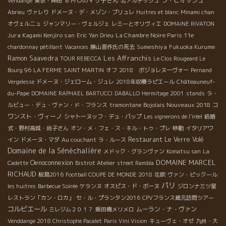
ＢＭＯのマサ子さん
ラ・ピオッシュ
Vendange
東京・神田
北アルデッシュ
Abrieu
ヴァレり
ドメーヌ・デ・メゾン・ブリュレ
Huitres et blanc
Minami chan
オヴェルニュ
ジャンマリー・ヴェルジェ
レミーとオリヴィエ
DOMAINE RIVATON
Jura Kagami Kenjiro san
La Chambre Noire Paris 11e
Eric
Yan Drieu
Sumeshiya
chardonnay pétillant
Vacances
勝山晋作氏の死去
Fukuoka Kurume
Les Affranchis
Ramon Saavedra
TOUR REBECCA
Le Clos Rougeard Le
Bourg 96
LA FERME SAINT MARTIN
オフ
2018 ボジョレヌーヴォー
Pernand
Vergelesse
ドメーヌ・ジェローム・ジュレ
2018年収穫ラピエール
Châteauneuf-
du-Pape
DOMAINE RAPHAEL BARTUCCI
DABALLO
Hermitage 2001
stands
ラ・
Bojolais Nouveaux 2018
コ
ルビュー・デュ・ヴァン・ド・フランス
tramontane
ワンスト・ヴィーノ
シャトーヌッフ・デュ・パップ
Les vignerons de l'iréel
結婚
式・野村高城・尚子さん
オン・メ・フェ・ス・キル・トゥ・プレ
移動
イタリアワ
Restaurant Le Verre Volé
イン
ドメーヌ・マダ
Au couchant
ラ・ルース
Domaine de la Sénèchalière
メドック・グランヴァン
Komatsu san
La
DOMAINE MARCEL
Oenoconnexion
Cadette
Bistrot Atelier
street Rambla
RICHAUD
桜島2016
Football COUPE DE MONDE 2018
北欧
ヴァン・ピックール
パリ
les huitres
Barbecue Soirée
ケランヌ
オスピス・ド・ボーヌ
ジロンナ三ツ星
レストラン「カン・ロカ」
セ・ル・プランタン2016
CPVフランス蔵元訪問ツアー
コルビエール
ムーラン・ナ・ヴァン
ミレジム２０１７
飯田橋メリメロ
Venddange 2018 Christophe Pacalet
Paris Vini Vision
キューヴェ・オゼ
九州・大