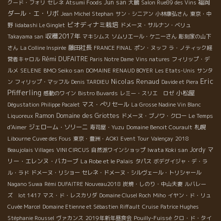
Jun san
福岡
クード・フォリ
セレネ
Atsumi Foods
大鵬
Salon Rue89 des Vins
ダール・エ・リボ
Jean Michel Stephan
サン・シニアン
小林康弘さん
東京・中
ビオディナミ栽培
野
Iidabashi Le Ginglet
ドメーヌ・サルナン・ベリュ
収穫2017年
Takayama san
マキシムス
ソムリエール・ケニーさん
彫刻家の山下
藤田社長
さん
La Colline Inspirée
FRANCE FINAL
ポン・ヌッフ
ラ・ノティック経
Rémi DUFAITRE
営者キャロル
Paris Notre Dame
Vins natures
フィリップ・デ
BMO Seiko san
ルメ
SELENE
DOMAINE RENAUD BOYER
Les Etats-Unis
サンタ
Eric
Nicolas Renaud
ン
フィリップ・マッフル
Denis TARDIEU
Davide et Piera
Pfifferling
小松屋
感動のワイン
Bistro Buvards
レミー・スリエ ロゼ
マス・ぺリセール
Dégustation Philippe Pacalet
La Grosse Nadine Vin Blanc
Ramon
Domaine des Griottes
Liquoreux
ドメーヌ・ブノワ・クロー
Le Temps
ジェローム・ソリーニ
札幌
d'Aimer
寿司屋・Yuzu
Domaine Benoit Courault
Libourne
Cuvee des Fous
東京・豊洲・AOKI
Event Tour
Valençay
2018
Iwata Koki san
Jordy
マ
Beaujolais Villages
VINI CIRCUS
自然派ワインショップ
リー・エレンヌ・バカーブ
La Robe et le Palais
タパス
ボデグイジャ・デ・ラ
ル・ラド
ドメーヌ・リショー
セレネ・ドメーヌ・シルヴェール・トリシャール
Nagano Suwa
Rémi DUFAITRE Nouveau2018
炭焼・しのり・中山夫妻
ルバレー
ズ lot 1417
マス・ド・レスカリダ
Domaine Clusel Roch
Miho
イヤン・ド・リュ
Cuvée Marcel
Domaine Etienne et Sébastien Riffault
Cruise
Patrice Hughes
Stéphanie Roussel
ヴァカンス
2019年新年昼食会
Pouilly-Fuissé
クロ・ド・タイ