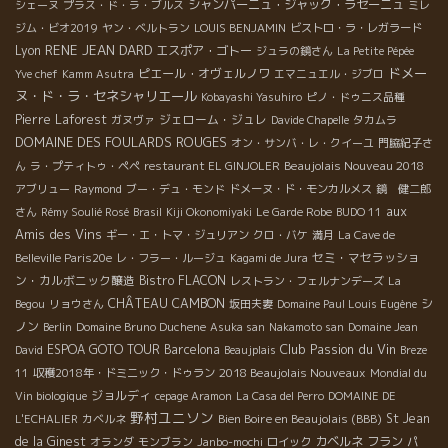
シャンパーニュ・ジャック・ラセーニュ
シェーヌ
プラス・ド・ラ・ブルス
ミレ
ジム・ビオ2019
ヤン・ベルトラン
LOUIS BENJAMIN
ビストロ・ラ・レガラード
RENE JEAN DARD
Lyon
エスポア・ゴトー
ジュラの鏡さん
La Petite Pépée
ドメー
ピエール・オヴェルノワ
Yve chef
Kamm Asutra
エマニュエル・ジブロ
ヌ・ド・ラ・セネシャリエール
Kobayashi Yasuhiro
ピノ・ドゥニス品種
Pierre Laforest
ジェローム・ジュレ
ガヌヴァ
Davide Chapelle
タカムラ
DOMAINE DES FOULARDS ROUGES
オン・サンバ・レ・クイーユ
門脇紀子さ
Beaujolais Nouveau 2018
ん
ラ・プティトゥ・ペペ
restaurant EL GINJOLER
アブリュー
Raymond
ブー・デュ・モンド
ドメーヌ・ド・モンカルメス
鏡 健二郎
aux
さん
Rémy Soulié Rosé
Brasil
Kiji Okonomiyaki
Le Garde Robe
BUDO 11
Amis des Vins
ギー・エ・トマ・ジュリアン
クロ・バケ
満月
La Cave de
セミ・マセラッショ
Belleville Paris20e
レ・フラー・ルージュ
Kagami de Jura
ン・カルボニック醸造
Bistro FLACON
レストラン・フェルナンデーズ
La
CHÂTEAU CAMBON
シ
Begou
リョウさん
坂田夫妻
Domaine Paul Louis Eugène
ノン
Berlin
Domaine Bruno Duchene
Asuka san
Nakamoto san
Domaine Jean
Club Passion du Vin
ESPOA GOTO TOUR
Barcelona
David
Beaujplais
Breze
2018 Beaujolais Nouveaux
11
収穫2018年・ドミニック・ドゥラン
Mondial du
ジョルディ
Vin biologique
cepage Aramon
La Casa del Perro
DOMAINE DE
野村ユニソン
Bien Boire en Beaujolais (BBB)
St Jean
L'ECHALIER
カベルネ
de la Ginest
カベルネ フラン
オランダ
モンブラン
Janbo-mochi
ロイック
パ