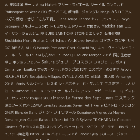
シードル
ん
東欧諸国
モーリ
Alma Matert
マリー・ラピエール
コンコルド
ディオニ社
Philosophie de Yoshio ITO
飯田橋 ジャングレ
Nadja
カタロニア人
お好み焼き・きじ「さんて寛」
Sans Temps
Fabrice
カム・アシュトラ
Tokyo
Madoka san
Setagaya
ブルゴーニュの門
トモミさん
エドワード
竹間さん
ニュ
イ・サン・ジョルジュ
PRIEURE SAINT CHRISTOPHE
エリック
石川亜樹則
Ardèche
Shubidoba
Chef Ishida
ロマネ・コンチ
Mont Brulius
Invalide
ＢＭ
Оの山田さん
ALLIQ Hamada President
Chef Kikuchi Yuji
キューヴェ・ソレイユ・
テール・クール
ESPOAしんかわ
La Rose Qui Touche
Morgon 2016
諏訪
生産者一
ジュリ・ブロスラン
Sakura
押し
ボジョレフェアー
フォジェール
ガメイ
Emmanuel Houillon
サッカーワールドカップ2018年
エスポア・よろずや
Arbois
RECREATION
Beaujolais Villages
CYRILL ALONZO
日本酒 五人娘
Vendange
エスポア・ しんか
2018 Léonis
シルヴァン・レスポ
レ・バスティード・ダルキエ
わ
La Garonne
ドメーヌ・シャモナール
パカレ
アンヌ・ラピエール
ALLIQ
ビスト
コスミック
Macon
La Ferme des Sept Lunes
ロ・セレスタン
Poupille 2008
渥美フーズ
KOMEZAWA
cavistes japonais
Xavier
Petit Pierre
ビストロ・フラコン
ジャン・フォワヤール
2号店
Blanc de Blanc
Domaine de Vignes du Maynes
Domaine jean-Claude Rateau
L'écart lot 1016
Sylvere TRICHARD
Le Clos des
Oliviers
ヴァランスの星レストラン”カシェット
ラ・クロワ・デ・ラモー
Bio
ラ・リ
ュノット醸造元
Pitrou 2004
バイエール2016
Lenoir 1989
ドメーヌ・ジャン・モ