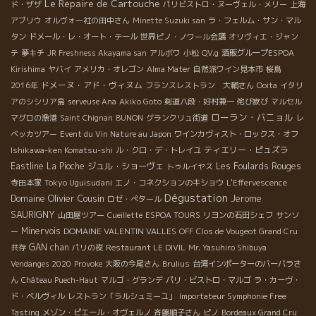
Le Repaire de Cartouche
ド・ザザ
パリビストロ・ヌーヴェル・メリー
上海
アブリウ
オルヴォー社の田中さん
Minette Suzuki san
ラ・フェルム・サン・マル
タン
ドメール・レ・オート・テール
世界ピノ・ノワール会議
オリヴィエ・ジャン
テ
夢キチ
JR Freshness Akayama san
アルボワ
小松
QV.g
酒販グループESPOA
Kirishima
ヤバイ
アメリカ・オレゴン
Alma Mater
自然派ワイン見本市
桜島
ドメーヌ・アド・ヴィヌム
2016年
フランスレストラン 大輔さん
Ooita
イタリ
アのシシリア島
serveuse Ana
Akiko Goto
剣道八段・好村兼一
侘び寂び
マルセル
ローラン・バニョル
マグロの漁港
Saint Chignan
BUNON
グランクリュ街道
レ
ベッカツアー
Event du Vin Nature au Japon
ワインカヴィスト・ロックス・オフ
ティエリー・ピュズラ
Ishikawa-ken Komatsu-shi
ル・クロ・デ・トレイユ
Eastline
La Pioche
ジュル・ショーヴェ
Les Foulards Rouges
トゥルイヤス
Tokyo Uguisudani
寺田本家
エノ・コネクションのキショウ
L'Effervescence
Dégustation
Domaine Olivier Cousin
Jerome
ロゼ・ぺタール
SAURIGNY
山田屋ツアー
Cueillette
ESPOA TOURS
リヨンの石田シェフ
サンソ
Minervois
DOMAINE VALENTIN VALLES
ー
OFF
Clos de Vougeot Grand Cru
GAN chan
共存
パリの夜
Restaurant LE DIVIL
Mr. Yasuhiro Shibuya
Vendanges 2020
Provoke
大阪の今尾さん
Brulius
台湾インポーターのバーバラさ
ん
Château Puech-Haut
マルゴ・グランデ
パリ・ビストロ・マルゴ
ラ・カーヴ・
ド・ベルヴィル
レストラン「ラルシュミーユ」
Importateur Symphonie Free
Tasting
メゾン・ピエール・オヴェルノ
斉藤順子さん
ピノ
Bordeaux Grand Cru