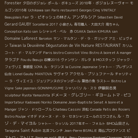
Forestier
2018年・ボジョレヌーヴォー
夕日のボジョレ
ポール・ボキューズ
モ
ルゴン2016年
Uchikawa san
Paris restaurent Georges Cinq
VINITALY
アンダルシア
ラ・ピオッシュの林さん
Beaujolais Fair
Sébastien David
Gerard GAUBY
Sorcellerie 2017
小泉さん
寿司職人・大田大介
南ちゃん
Conception Kato san
レシャッペ・ベル 赤
OSAKA Daikin KIMURA san
Domaine Laforest
Barcelon
サン・マルタン・デ・ラ・ガリッグ
アミ・ビュヴォ
RESTAURANT
Taiwan la Deuxième Dégustation de Vin Nature
ン
カリム
Paris bistro Coinstot Vino
コート・ド・マルマンデ
Bistro A boire et A manger
タラゴナ
Fou du Beaujo
収穫2016
ヴァンサン・ガレタ
ＢＭОスタッフ
ジャック・
フェヴリエ
東銀座 SOYA
ル・タジンヌ
la Cuisine Japonaise
シャトー・プレザンス
サヴォワ
アクセル・プリュファール
仙台
Lionel Gauby
MANTOVA
チャリティ
ー
ラ・ヴィエイユ・ジュリアンヌのジャンポール
築地の魚
ラストー
Bistro La
伊藤與志男
Vigne
Sake japonais GONINMUSUME
シャリバリ
ル・スラ
ドメーヌ・グレゴリー・ギヨーム
トマ・ピコ
sculpteur Ryota Yamashita
Domaine Jean-Baptiste Senat
Importateur Kadowaki Noriko
A boire et a
Manger
ジャン・ドゥローブル
Chateau Cassini
浜松
Canada
Patis des Rosiers
ル・カ
Bistro Poulpe
イオデ
ドメーヌ・ド・ラ・セネシャリエールのミワコさん
ゾ・デ・マイヨル
BMO山田さん
シャトー・ラッソル
2017年オー・フォルト
Saint Aubin
ビ
Taragona
北浜フレンチ
Jean-Pierre BISPALIE
南仏プロヴァンス
ストロ・アトリエ
Paris en août
俊さん
Beau
Domaine Raphael Champier
2018