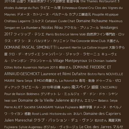
2016年
山登り
大阪自然派ワイン大試飲会
能登半島
the Thames
Restaurant 3
ラピエール家
étoiles Auberge du Puis
Echezeaux Grand Cru
Clos des Vignes du
Maynes
ドメーヌ・カトリーヌ・ベルナール
カプリエ醸造元
Poupille Atypique
Domaine Richaume
Château Lagairre
コルナス
Catalan
Cuvée Chat
Maximus
La Rumbera
Nicolas Réau
Vendanges
Sengan-en
アクセル・プリュフール
2017
フィリップ・テシエ
Paris Bistro Le Verre Volé
自然派ワイン専門店・ロッ
クス・オフ
シ・ヌ・パルリオン・カリニャン
The Concorde Wine Club
大園さん
DOMAINE PASCAL SIMONUTTI
Laurent Herlin
La Colline Inspiré
大阪うずら
シャンパーン・ジャック・ラセーニュ
屋
クロ・デ・オリヴィエ
キューヴェ
Village Montpeyroux
ル・ジャンボン・ブランシャール
St Chinian
Isabelle
DOMAINE FREDERIC ET
Côtes Rotie
Auxerrois Nature 2016
桐谷さん
ARNAUD GESCHICKT
Laurence et Rémi Dufaitre
Bistro Paris NOUVELLE
MAIRIE
Nara Seiya
ＢＭОの斉藤さん
La Poivrotte
寿司・刺身
ドゥーブル・ゼロ
南スペイン
銀座
ラピエール・2018年収穫
ディアック
Apéro
S'ACCAPAU
Pour de Raisin
Boldness
グリオット
レ・ミュルジェ・デ・ドン・ドゥ・シヤン
Domaine de la Vieille Julienne
Iwai san
紀子さん
エミリー
Babass
Seiya
Pierre ALIET
Société SAKAGAMI
Yukiya Fujiwara
輪飲学園
ドメーヌ・オベルノ
Domaine des Capriers
ワ・ウイヨン
感動
Rosé Lundi
Histoire du vin
ネルハ
クラブ・パッション・デュ・ヴァン
Julien Mareschal
石川さん
萬屋天狗
Le Clos des Jarres
マルセ
Fujiwara
Sylvie Augereau
ボジョレ・ヴィラージュ