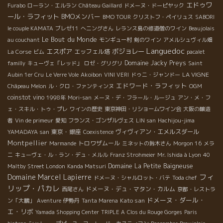
エドゥワ
Furabo
ローラン・エルラン
Château Gaillard
ドメーヌ・ドーピヤック
ール・ラフィット
BMOメンバー
BMO TOUR
クリストフ・ペイリュス
SABORI
le couple KAMATA
ブレゼ11
へニングさん
レランス島の修道僧のワイン
Beaujolais
Le Bout du Monde
au couchant
モンギュー村
剣のワイン
アメルシュヴィル畑
Languedoc
エスポア
ボジョレー
エッフェル塔
La Corse
ビム
pacalet
Domaine Jacky Preys
familly
キューヴェ「レッド」
ロゼ・グリグリ
Saint
LA VIGNE
Aubin 1er Cru
Le Verre Vole
Akoibon
VINI VERI
ドゥニ・ジャンドー
エドワード・ラフィット
Châpeau Melon
ル・クロ・ファンティンヌ
OGM
coinstot vino
1998年
Mori-san
メーヌ・デ・フラール・ルージュ
アン・メ・フ
ェ・スキル・トゥ・プレ
ワインの歴史
東京神田・リショームワイン会
大阪の醸造
者
Vin de primeur
愛知
フランス・ゴンザルヴェス
LIN san
Hachijou-jima
東京・銀座
ヴィヴィアン・エメルスダール
YAMADAYA san
Coexistence
Montpellier
トロワザムール
Marmande
ミネットの鈴木さん
Morgon 16
メラ
ニ
キューヴェ・ル・ラン・デュ・メルル
Franz Strohmeier
Mr. Ishida à Lyon
40
Domaine La Petite Baigneuse
Maltby Street London
Kanda Matsuri
フィ
Domaine Marcel Lapierre
ドメーヌ・シャルロット・バテ
Toda chef
リップ・パカレ
ドメーヌ・デュ・マタン・カルム
西尾さん
京都・レストラ
ドメーヌ・ダール・
Kato san
ン「大鵬」
Aventure
伊勢丹
Tanta Marena
エ・リボ
Yamada Shopping Center
TRIPLE A
Clos du Rouge Gorges
Paris