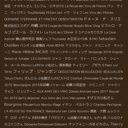
谷区・ナカモトさん
ミレジム・ビオ2018
La Revue des Vins de France
パリ・ヴィ
ニ・ヴィジオン
TosaYamada Mitani san
イヴ・シェフ
Les Vins des Moines
ドメーヌ・デ・スリエ
DOMAINE STEPHANIE ET VINCENT DEBOUTBERTIN
沖縄
ビストロ・マ
株式会社エスポア
2018 Coupe de Monde
Nozaki Wine Shop
ルゴ
ピエール・ラフォレ
La Font de L'Olivier
ＥＳＰＯＡもりたか
La Cave
Sebastien
Apicole
勝山晋作死去
鳥海シェフ
Fujisawa
お正月2019年
ＢＭО
Chatillon
パシオン心斎橋店
Hotel BOMA
アスカさん
ジャン・ドミニック・カッシ
Marie-Hélène BACAVE
ーニ
ブラインドテースティング
Vendange 2018 Aligoté
Derain et Altaber
LES GAMAYS
ジャン・クロード・ラトー
バニュルス・シュー
ル・メール
Marius Laffitte
小松さん
酒本商店
ティエリー・プゼラ
6 Pieds sur
フィリップ・ジャンボン
Terre
DEGUSTATION BEAUJOLOISE
BEAUJALIEN
Tokyo Chofu
ポムロル
小松屋さんのビストロ
Station Shinosaka
Coupe de Monde
2018
Boourgogne
2018年収穫リショーム
収穫29回記念・ドミニック・ドゥラン
マルコ・ジュリアーニ
AUX AMIS DES VINS 20eme Anniversaire 2017
Nouvel
オザミの小松さん
An 2019 party déjeuner
Aux Amis des Vins Maruyama
Bourgone
イヤン・ベルトラン
Maupertuis Neyrou-Plage
Chateau Restignac
Kyushu
LA REVUE DU VIN FRANCE
Nakamura san
Calim
銀座・大野
ムレシッ
プ・ロゼ
イザベル
お好み焼き「パセミア」
山田屋の矢島さん
ルカト街
バルセロナ
サンフォニーのまどかさん
Thierry
のユウコさん
Domaine Emmanuel Giboulot