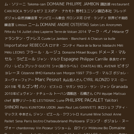
DOMAINE PHILIPPE JAMBON
ム・ソリーニ
Takema-san
諏訪湖
restaurant
野村ユニソン諏訪本社
CAN ROCA
サンジョゼフ
エスポア・ ナカモト
フレッド
ボジョレ自然派醸造家
サンピエール教会
ガロンヌ河
ロゼ・ランディ
世界ビオ栽培
ニーム
DOMAINE ANDRE OSTERTAG
醸造家
Limoux
Salon Les Anonymes
マーク・ペノ
ヴ
Fête du 14 Juillet chez Lapierre
Terre de Volcan 2014
Mélanie
ァランタン・ヴァレス
Cuvée Le Jambon・Blanchard
A Chacun sa bulle
Importateur REBECCA
ロマネ・コンティ
Place de la Borse
Iidabashi Méli
フラール・ルージュ
ドメーヌ・マル
Mélo
LEONIS
Domaine Mikael Bouges
Espagne
セル・ラピエール
Philippe Carrille
ジャン・マルク
奈良セイヤ
ビオジ
パリ・レピュブリック
GUCITE
シャ(猫のラベル）
CHATEAU BEL AVENIR
ョレーヌ
Cézanne
BMO Kamata san
Morgon 1997
ブラーヴ・マルゴ
ボジョレ・
Marc Pesnot
CYRIL ALONZO
ヌーヴォーフェアー
丸山宏人さん
マス・ロー
モルゴン村
Granada
2013年
パリ・ビストロ・サガン
サロン・サン・ジャン
2018年ビュヴォン・ナチュール
トーハン酒販店・石橋さん
CPV équipe
Matsuo
PHILIPPE PACALET
Yakitori
chef
星野リゾート社
LESTIGNAC
Lune
SHINORI
Paris KUNITORA UDON
Jean-Paul
Les GANIVETS
水口シェフ
プティ・
マックス
中本さん
ジャン・ピエール・クワントロ
Kurumé Wine School
Anne
デコンブ・ボジョレ・ヌー
Paillet
Sena
Paris bistro Chateaubriand
Phylloxera
Domaine
ヴォー
chardonnay
Vin Picoeur
リショーム 白ワイン
Millésime Bio