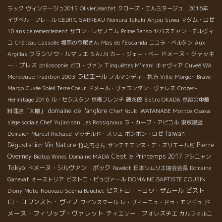
ラック
ヴィンテージュ2015
OlivierJeantet
クローズ・エルミタージュ 2016年
Anjou
イザベル・フレール
CEDRIC GARREAU
Nomura Takaki
Suwa
マダム・ロゼ
10 ans de remerciement
サロン・レザノニム
Prime Senso
セバスチャン・デルヴィ
ユ
Château Lassolle
福岡の今尾さん
Mas de l'Escarida
ニコラ・ベルタン
Aux
フランソワ・ルマリエ
ドメーヌ・ジャッキ
Argillas
S.A.I.N
カー・ジェー・ベー
ー・プレス
philosophie
ガロ・ヴァン
T'inquiètes M'man!
キャヴィア
Cuveé WA
ラピエール
Mondeuse Tradition 2003
ノルマンディー地方
Villié-Morgon
Brave
Margo
Cuvée Soleil Terre Coeur
ドメール・ヴァランタン・ヴァレス
Crozes-
Hermitage 2016
ル・セクスタン
京橋フレンチ
磯次郎
Bistro OKADA
京都の中華
domaine de l'anglore
Chef Kouki WATANABE
料理店「大鵬」
Mottox Osaka
siège sociale
Chef Yujiro san
Les Rossignoux
ラ・カーブ・アピコル
東京銀座
Taiwan
Domaien Marcel Richaud
マッチルド・スリエ
ポンポン・ロゼ
Dégustation Vin Nature
Pierre
竹之内さん
サンテチエンヌ・デ・ズリエール村
Overnoy
C'est le Printemps 2017
Biotop Wines
Domaine MADA
アシニャン
Tokyo
ドメーヌ・シルヴァン・ボック
Pavelot
日本ソムリエ協会会長
Domaine
DOMAINE BAPTISTE COUSIN
Ganevat
オーストリア
ビストロ・ビュヴァール
ビスト
ビストロ・トロワ・ザムール
Diony
Moto-Nouveau
Sophia Bauchet
ロ・コワンスト・ヴィノ
ド
ワインスクール
レ・ヴィーニュ・ドゥ・モンギュ
メーヌ・フィリップ・ヴァレット
ティエリー・フォレスチエ
カルフォルニ