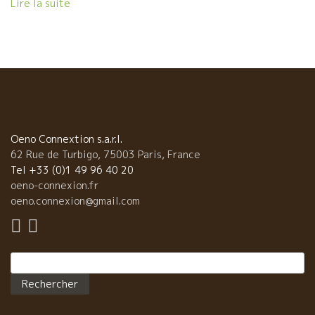
Lire la suite
セネシャリエール醸造のオーナーである野村ユニソン社の専務の
野村高城さんの結婚式に参加。 マルク・ペノのスーツ姿を初めて
見ました。 Un magnifique mariage !! Un très joli couple !!
En tenue de mariage traditionelle. 大変に美しく素晴らしい晴
れ姿の二人！ Bien sûr！ On a bu beaucoup de vins
nature ワインは勿論、セネシャリールを中心にトビッキリ美味し
い自然派ワインがズラリの マニフィックなリスト！ そして、この
結婚式のプレゼンに特別cuvéeをプレゼント。 ★
Pouilly Fumé プイィフュメの銘醸 Alexandre Banアレキサンド
Oeno Connextion s.a.r.l.
ル・バン。 ★ Bourgogneブルゴーニュの名醸造家Philippe
62 Rue de Turbigo, 75003 Paris, France
Pacaletフィリップ・パカレの Pommard 1er Cru. 本当
Tel +33 (0)1 49 96 40 20
に素晴らしい結婚式でした。 私はフランスに住んでいるのであま
oeno-connexion.fr
り日本の結婚式に参加する機会が少ないのですが、 こんなに素晴
oeno.connexion@gmail.com
らしい結婚式に感動しました。 皆が若い二人の門出に立ち会
い、感動的なスピーチで二人を未来に導く言葉の数々、 胸に響き
ました。 野村社長、本当におめでとうございました。 高城
Rechercher :
さん、尚子さん、幸せな家庭を築いてください。 フランスにも遊
びに来てください。 Nous vous remercions sincèrement de
nous avoir montré un tel merveilleux mariage. ありがとうご
ざいました。