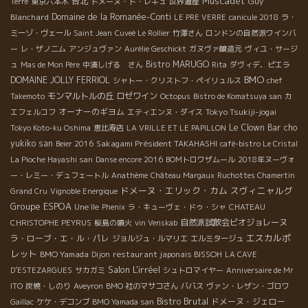
Muscadet
台北
Guy
Terre
東京六本木
ドメーヌ・ド・レキュ
世界遺産
Blanchard
Domaine de la Romanée-Conti
LE PRE VERRE
canicule 2018
ラ・
ミーゾ・ヴェール
Saint Jean
Cuveé Le Rollier
竹澤さん
ロンドンの自然派ワインバ
ー
レ・ザノ二ム
アンジュヴァン
Aurélie Geschickt
ガヌヴァ醸造元
ヴィユ・サージ
Bistro MARUGO
ュ
Mas de Mon Père
中湊しげる さん
Rita
ダヴィデ、ピエラ
BMO
DOMAINE JOLLY FERRIOL
シャトー・クリストフ・ペイリュルス
chef
モンマルトルの丘
ロゼワイン
Takemoto
Octopus
Bistro de Komatsuya san
カ
オーナーのギヨム
Tokyo Tsukiji-jogai
エフェルコフ
エティエンヌ・ダイス
Le Clown Bar
cho
Tokyo Koto-ku Oshima
恵比寿店
LA VRILLE ET LE PAPILLON
yukiko san
Sakagami Président TAKAHASHI
Beier 2016
café-bistro Le Cristal
La Pioche Hayashi san
Danse encore 2016
BOMトロワザムール
2018年ヌーヴォ
ー・レミー・デュフェートル
Anathème
Château Margaux
Ruchottes Chamertin
ドメーヌ・エリック・カム
スヴィニャルグ
Grand Cru
Vignoble Energique
Groupe ESPOA
Une île
Phenix
ラ・キューヴェ・ドゥ・シャ
CHATEAU
自然派試飲会ビオジョレーヌ
CHRISTOPHE PEYRUS
桜島の噴火
vin Venskab
エスカルポ
ラ・ローブ・エ・ル・パレ
ジョルジュ・ルマリエ
エルミタージュ
レット
BMO Yamada
restaurant japonais BISSOH
Dijon
LA CAVE
Salon L'irréel
D’ESTEZARGUES
サカガミ
シュトロマイヤー
Anniversaire de Mr
ITO
炭焼・しのり
Aveyron
BMO 社のマサコさん
ババス
ヴァン・レザン・ゴロワ
Bistro Brutal
ドメーヌ・ジェロー
Gaillac
ケケ・デコンブ
BMO Yamada san