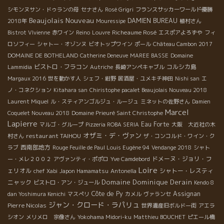
シモンヌサン・ドゥランの母
セナさん
Rosé Grigri
フランスサッカーワールド優勝
Beaujolais Nouveau
DAMIEN BUREAU
2018年
Mouressipe
植村さん
Richeaume Rosé
Bistrot VIvienne
赤ワイン
Reino
Louvre
エスポアよろずや
フィ
ロソフィー
シャトー・オゾンヌ
ビオトップワイン
ポール
Château Cambon 2017
DOMAINE DE BOTHELAND
Catherine Deneuve
MAREE BASSE
Domaine
ビストロ・フラコン
コルシカ島
Lammidia
Autriche
長崎アンペキャブル
Margaux 2016
世を動かす人
シェフ・紺野
居酒屋・ユメキチ神田
Nishi san
エ
ノ・コネクション
Kitahara san
Chiristophe pacalet Beaujolais Nouveau 2018
Laurent Miquel
ル・スティアンゴルジュ・ルージュ
ミネットの佐野さん
Damien
Marcel
Coquelet Nouveau 2018
Domaine Prieuré Saint Christophe
Lapierre
Eau Forte
マルゴ・グループ
Pizzeria ROBA SERIA
大阪 大近社の木
オザミ・デ・ヴァン
restaurant TAIHOU
村さん
ザ・コンコルド・ワイン・ク
西南部地方
ラブ
Rouge Feuille de Paul Louis Eugène 94
Vendange 2018
シャト
ドメーヌ・ジョリ・フ
ー・メレ２００２
アヴァンティ・ポポロ
Yve Camdebord
Loire
ェリオル
シャトー・レスティ
chef Xabi
Japon Hamamatsu
Antonella
Domaine Dominique Derain
ニャック
ビストロ・アン・ジュール
Kendo 8
Côte de Py
Assignan
dan Yoshimura Kenichi
マスぺリ
カメル
ヴァランセ
ジャン・クロード・ラパリュ
Pierre Nicolas
世界遺産旧ボルドー街
アエラ
シオン
メリメロ 宗像さん
Yokohama Midori-ku
Matthieu BOUCHET
ピエール橋