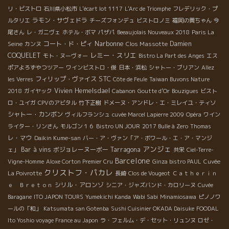
リ・ビストロ
石川県小松市
L'écart lot 1117
L'Arc de Triomphe
フレデリック・プ
ラモン・サヴェドラ
ルタリエ
チーズフォンデュ
ビストロノミ
福岡の黄ちゃん
今
尾さん
レ・ガニヴェ
ホテル・ボマ
パザパ
Beeaujolais Nouveaux 2018
Paris La
Narbonne
コート・ド・ピィ
Clos Massotte
Damien
Seine
カンヌ
レミー・スリエ
COQUELET
モト・ヌーヴォー
Bistro La Part des Anges
エス
ポアよろずやつツアー
ワインビストロ・俊
日本・浜松
シャトー・ブリアン
Allez
STC
フィリップ・ヴァイス
les Verres
Côte de Feule
Taiwan Buvons Nature
Vivien Hemelsdael
2018
ガイヤック
Cabanon
Goutte d’Or
Bouzigues
ビスト
ロ・ユイガ
CPVのアビタル
竹下正樹
ドメーヌ・アンドレ・エ・ミレイユ・ティソ
シャトー・カンボン
ヴィルフランシュ
cuvée Marcel Lapierre 2009
Opéra
ワイン
ライター・リンさん
モルゴン１６
Bistro UN JOUR
2017 Bulle à Zero
Thomas
レ・マウ
Daikin Kume-san
バー・ア・ヴァン「ア・ボワール・エ・ア・マンジ
アンジェ
Bar à vins
ボジョレーヌーボー
Tarragona
ェ」
共栄
Ciel-Terre-
Barcelone
Vigne-Homme
Aloxe Corton Premier Cru
Ginza bistro PAUL
Cuvée
クリストフ・パカレ
La Poivrotte
長崎
Clos de Vougeot
Ｃａｔｈｅｒｉｎ
シリル・アロンゾ
ｅ Ｂｒｅｔｏｎ
シニア・ジャズバンド・カロリーヌ
Cuvée
Baragane
ITO JAPON TOURS
Yumekichi Kanda
Wabi Sabi
Minamiosawa
ピノノワ
ールの「和」
Katsumata san Gotenba
Sushi Cuisinier OKADA Daisuke
FOODAL
Ito Yoshio voyage France au Japon
ラ・フェルム・デ・セット・リュンヌ
ロゼ・