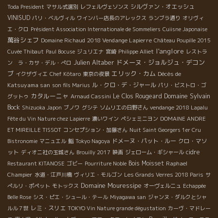
シルヴァン・オエッシュ
Toda President
マサル式選別
レフェルヴェソンス
VINISUD
パリ・ベルヴィル
ワインバー店長のアレックス
ランブラ通り
オリヴィ
エ・クロ
Président Association Internationale de Sommeliers
Cuiisne Japonaise
萬谷シェフ
2018 Vendange Lapierre
Domaine Richaud
Château Poupille 2015
l'anglore
Cuvée Thibaut
Paul Bocuse
ジュリエナ
宮崎
Philippe Alliet
レストラ
Julien Altaber
ドメーヌ・ジョルジュ・デコン
ン ラ・カサ・デル・ぺロ
ブ
エリック・カム
Décès de
イクザヴィエ
Chef Kôtaro
東京の夜景
Katsuyama san
ル・クロ・デ・ジャール
son fils Marius
パリ・ビストロ・ゴ
カタルーニャ
Domaine Sylvain
Le Clos Rougeard
グットゥ
Arnaud Cassini
Bock
Shizuoka Japon
ブノワ
グシテ
ソムリエの日野さん
vendange 2018 Lapalu
Fête du Vin Nature chez Lapierre
濃いワイン
ペシェミニヨン
DOMAINE ANDRE
ET MIREILLE TISSOT
コンセプション・加藤さん
Nuit Saint Georgers 1er Cru
ドメーヌ・パット・ルー
クロ・マソ
Bistronomie
マニュエル
鮨
Tokyo Nagoya
ット
cidre
ディオニ社の玉城さん
Brouilly 2017
映画
ジェローム・ギシャール
Bois Moisset
Raphael
Restaurant KITANOSE
ゴビー
Pourriture Noble
Champier
水道・江戸川橋
ヴィリエ・モルゴン
Les Grands Verres 2018 Paris
サ
Domaine Mouressipe
ぺルリ・ポペット
モトックス
オーヴェルニュ
Echappée
Belle Rose
シス・ピエ・シュール・テール
Miyagawa san
ジャンヌ・ダルクとシャ
レミ・スリエ
ルル７世
TOKYO Vin Nature grande dégustation
カーヴ・マドレー