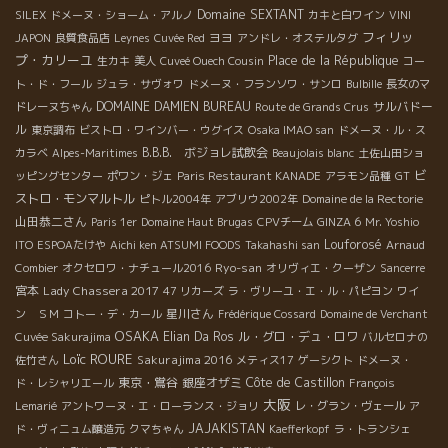
Domaine SEXTANT
SILEX
ドメーヌ・ショーム・アルノ
カキと白ワイン
VINI
フィリッ
ヨヨ
JAPON
良質食品店
Leynes
Cuvée Red
アンドレ・オステルタグ
プ・カリーユ
Place de la République
生カキ
美人
Cuveé Ouech Cousin
コー
ト・ド・フール
ジュラ・サヴォワ
ドメーヌ・フランソワ・サンロ
Bulbille
長女のマ
DOMAINE DAMIEN BUREAU
サルバドー
ドレーヌちゃん
Route de Grands Crus
ル
東京調布
ビストロ・ワインバー・ウグイス
Osaka IMAO san
ドメーヌ・ル・ス
B.B.B. ボジョレ試飲会
カラベ
Alpes-Maritimes
Beaujolais blanc
土佐山田ショ
ビ
ッピングセンター
ポワン・ジェ
Paris Restaurant KANADE
アラモン品種
GT
ストロ・モンマルトル
ピトル2004年
アブリウ2002年
Domaine de la Rectorie
山田恭二さん
Paris 1er
Domaine Haut Brugas
CPVチーム
GINZA 6
Mr. Yoshio
Louforosé
ITO
ESPOAたけや
Aichi ken ATSUMI FOODS
Takahashi san
Arnaud
Ryo-san
Combier
オクセロワ・ナチュール2016
オリヴィエ・クーザン
Sancerre
宮本
Lady Chassera 2017
47 リカーズ
ラ・ヴリーユ・エ・ル・パピヨン
ワイ
星川さん
ン ＳＭ
コトー・デ・カール
Frédérique Cossard
Domaine de Verchant
OSAKA
Elian Da Ros
ル・グロ・デュ・ロワ
Cuvée Sakurajima
バルセロナの
Loïc ROURE
Sakurajima 2016
佐竹さん
メティス17
ゲーシクト
ドメーヌ・
東京・鴬谷
銀座オザミ
Côte de Castillon
ド・レシャリエール
François
大阪
Lemarié
アントワーヌ・エ・ローランス・ジョリ
レ・グラン・ヴェール
ア
JAJAKISTAN
ド・ヴィニュム醸造元
クマちゃん
Kaefferkopf
ラ・トランシェ