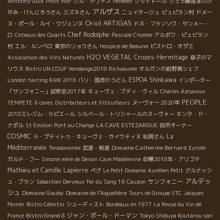
Anthony Guix
Pinot noir
ジル・ダヴァス
Penedès
グットドール
ジュラ醸造家のか
アルザス
がみ・けんじろうさん
ミズキさん
ニュイタージュ
ピュピラン村
ドメー
Oriol ARTIGAS
ヌ・ポール・ルイ・ウジェンヌ
ドヌ・フランソワ・サンメー・
Chef Rodolphe
ロ
Coteaux des Quarts
Pascale Choime
アルボワ・ピュピラン
村
エル・ルンベロ
東京のリョウさん
Hospice de Beaune
ビストロ・オザミ
H2O VEGETAL
Crozes-Hermitage
Association des Vins Naturels
息子のマ
リウス
Bistro UN COUP
Vendange2018 Richeaume
オルガンの紺野真シェフ
ESPOA Shinkawa
London tasting RAW 2018
パリ・国虎のうどん
インポーター
「サンフォニー」試飲会2017年
キューヴェ・ブディ・ヴィル
Charles Aznavour
PEOPLE
TEMPETE
9 caves
Distributeurs et Viticulteurs
ヌーヴォー 2020年
2018ミレジム・ラピエール
シルベール・トリシャールのヌーヴォー
キンタ・ド・
ナポル
St Emilion
Pont au Change
LA CAVE ESTEZARGUE
田所オーナー
COSMIC
La
ラ・プティトゥ・キューヴェ・カイウティヌ
松岡さん
Méditerranée
Domaine Catherine Bernard
Teradanonke
武道・剣道
Eyrolle
ガルド・フー
Simone mère de Derain
Cave Madeleinne
収穫2018年・アリゴテ
Mathieu et Camille Lapierre
ペグ
Le Petit Domaine
Aurélien Petit
グルナッシ
アルデッ
サンフォニー
ュ・ブラン
Sebastien Dervieux
Fer du Sang 16
Cauzon
シュ
Domaine Gauby
Domaine de l’Aiguelière
Tours de Groupe STC
Jacques
Février
Bistro Célestin
シューディスト
Bordeaux en 1977
La Revue du Vin de
ジャン・ポール・ドーマン
France
Bistro Grand 8
Tokyo Shibuya Koutarou san