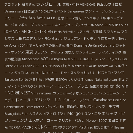
ラングロール
ルフォロゼ
ブロネット
谷井さん
東京・中野
VENSKAB
映画
Uemura san
自然派ワインの日本イベント
Sengan-en
ポン・ト・シャンジュ
ティ
Aux Amis
エリー・プゼラ
ALLIQ
思想
ローヌ地方
アンペキャブル
キューヴェ
ル・ジャンボン・ブランシャール
キューヴェ・プリュサール
Salon Rue89 des Vins
DOMAINE ANDRE OSTERTAG
Paris Belleville
レストラーダ地域
クマちゃん
マク
山田恭二さん
シマス
レイモン
Gerard
ジュリアン・ドゥラン
生産者一押し
Terre
de Volcan 2014
オーリックスの藤元さん
豊中
Domaine Jérôme Guichard
シャト
東京
ー・オゾンヌ
リリアン・ボッシュ
俊さん
サンフォニー・テイスティング
東
AOC
京の屋形船
Michel
cave
La Begou
NOUVELLE BAGUE
メゾン・ブリュレ
Eau
Forte 2017
Cuvée OSE
CPVのKisho
びそう
bistro YUIGA de Kanazawa
シルヴィ
Jean Foillard
ー・オジュロ
オー・ドゥ・スッシュ社
パリ・ビストロ・マルゴ
小松屋
Barbecue Soirée
戸田社長
ESPOAしんかわ
Thomas
Nakamoto san
ジュヴ
salon de vin
ドメーヌ・ミレンヌ・ブリュ
レイ・シャンベルタン
坂田夫妻
''INDIGENES''
Vins natures
カシェットのまさシェフ
シェフ・ジェローム・ジ
ドメーヌ・エリック・カム
Catalogne
ェグル
ドメーヌ・リショー
Domaine
パトリック・デプラ
Catherine et Pierre Breton
ガラピア
勝山晋作氏の死去
Morgon
エリック・ピ
Beaujolais Fair
大江さん
ビストロ「俊」
ユン・ニル
ファーリング
エスポア・ゴトー
岩田コキさ
クリスト・パカレ
Morgon 1997
ボルドー
ん
TERRA MADRE
ポンポワ2015年
Matthieu BOUCHET
Millesime