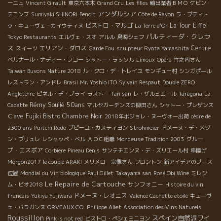
ーニュ
Vincent Girault
東京六本木
Grand Cru
Les filles
輸出業者ＢＭＯ
ケビン・
アンダルシア
デコンブ
Sumiyaki SHINORI
Benoit
Côte de Rayon
ラ・プティト
ビストロ・マルゴ
La Tour Eiffel
ゥ・キューヴェ・カイウティヌ
La Terre d'Or
パルティーダ・クレウ
Tokyo Restaurants
エルヴェ・スオ
アルル
鳥海シェフ
ス
エリアン・ダロス
Centre
スイーツ
Garde Fou
sculpteur Ryota Yamashita
ベルナール・ナディー・フコー
シャトー・ラッソル
Limoux
Opéra
竹之内さん
Taiwan Buvons Nature 2018
ル・クロ・デ・トレイユ
モンギュー村
シンガポール
レストラン・アンドレ
Brasil
Mr. Yoshio ITO
Syivain Respaut
Double ZERO
Angleterre
ピネル・デ・ブライ
ラストー
Tan san
レ・ザルミエール
Taragona
La
Rémy Soulié 50ans
Cadette
マルヤガーデンズの柳田さん
シャトー・プレザンス
Ｃave Fujiki
Bistro Chambre Noir
2018年ボジョレ・ヌーヴォー出荷
cèdre de
2300 ans
Puitchi Rodo
プピーユ・カスティヨン
Strohmeier
ドメーヌ・デ・メゾ
グルー
ン・ブリュレ
レシャッペ・ベル
ＡＯＣ組織
Mondeuse Tradition 2003
プ・エスポア
Corbiere
Pineau Denis
サンテチエンヌ・デ・ズリエール村
串揚げ
Morgon2017
le couple ARAKI
メリメロ 宗像さん
フロントン
新アイデアのブース
位置
Mondial du Vin biologique
Paul Gillet
Takayama san
Rosé Obi Wine
ミレジ
Le Repaire de Cartouche
サンフォニー
ム・ビオ2018
Histoire du vin
ドメーヌ・レオニス
francais
Yukiya Fujiwara
Valence Cachette etoilé
キューヴ
ェ・バラガンヌ
ORVEAUX CO.
Philippe Aliet
Association des Vins Naturels
Roussillon
スペイン自然派ワイ
Pink is not red
ビストロ・ペシェミニヨン