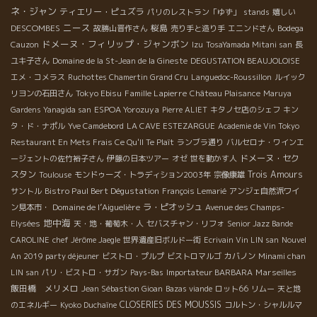
ネ・ジャン
ティエリー・ピュズラ
パリのレストラン「ゆず」
stands
嬉しい
ニース
DESCOMBES
桜島
故勝山晋作さん
売り手と造り手
エニンドさん
Bodega
ドメーヌ・フィリップ・ジャンボン
Cauzon
Izu
TosaYamada Mitani san
長
ユキ子さん
Domaine de la St-Jean de la Gineste
DEGUSTATION BEAUJOLOISE
エメ・コメラス
Ruchottes Chamertin Grand Cru
Languedoc-Roussillon
ルイック
Tokyo Ebisu
Famille Lapierre
リヨンの石田さん
Château Plaisance
Maruya
ESPOA Yorozuya
Gardens Yanagida san
Pierre ALIET
キタノセ店のシェフ
キン
タ・ド・ナポル
Yve Camdebord
LA CAVE ESTEZARGUE
Academie de Vin Tokyo
Restaurant En Mets Frais Ce Qu'Il Te Plaît
ランブラ通り
バルセロナ・ワインエ
ドメーヌ・セク
ージェントの佐竹裕子さん
伊藤の日本ツアー
オゼ
世を動かす人
スタン
Trois Amours
Toulouse
モンドゥーズ・トラディション2003年
宗像康雄
Bistro Paul Bert Dégustation
サントル
François Lemarié
アンジェ自然派ワイ
Domaine de l’Aiguelière
ラ・ピオッシュ
ン見本市・
Avenue des Champs-
地中海
Elysées
天・地・葡萄木・人
セバスチャン・リフォ
Senior Jazz Bande
CAROLINE
chef Jérôme Jaegle
世界遺産旧ボルドー街
Ecrivain Vin LIN san
Nouvel
An 2019 party déjeuner
ビストロ・プルプ
ビストロマルゴ
カバノン
Minami chan
Marseilles
LIN san
パリ・ビストロ・サガン
Pays-Bas
Importateur BARBARA
飯田橋 メリメロ
Jean Sébastion Gioan
Bazas viande
ロット66
リムー
天と地
CLOSERIES DES MOUSSIS
のエネルギー
Kyoko Duchaîne
コルトン・シャルルマ