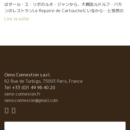
はダール・エ・リボのルネ・ジャンから、大親友ルドルフ・パカ
夜でした。ちなみに本日は明日に備えて、良い子のシンデレラタ
ンのレストランLe Repaire de Cartoucheにいるから…と突然の
イムで、打ち上げと相成りました…。
お誘い。日本からは、今、パリに到着したばかりというMeli-
Lire la suite
Meloのムッシュ・ムナカタがスーツケースごと合流。アペリティ
フ…なんちゃって、カウンターですでに１人１本は飲んだ勘定の
ルネ・ジャン引き入るご一行様6人の夕餉はようやく9時頃にスタ
ートしたのでした。店中のダール・エ・リボを飲み干すかという
ほどの勢いで次々と開いていくボトル…。すでに6本は開いたかと
いう真夜中、エルヴェ・スオーも合流、訳の分からない状態のま
ま、ボトルは空き続け、時間は過ぎ、禁断の隠し芸まで出て、や
っとお開きになったのは３時もとっくに過ぎた頃。スーパークレ
イジーな週末となったのでありました…。
Oeno Connextion s.a.r.l.
62 Rue de Turbigo, 75003 Paris, France
Tel +33 (0)1 49 96 40 20
oeno-connexion.fr
oeno.connexion@gmail.com
Rechercher :