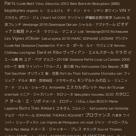
Paris
Bien Boire en Beaujolais (BBB)
Cuvée Bedit Vilou
Abouriou 2002
biojoleynes
VIN
orgamic
レ・ミュルジェ・デ・ドン・ドゥ・シヤン
赤ワイン
ア
スカさん
ポワン・ジェ
L'écart lot 0205
サンジャン
伊藤與志男の哲学
Sudiste
北
ビオデ
Vendange 2018 Dominique Derain
浜フレンチ
シャルル・アズナヴール
ィナミ栽培
ドメーヌ・マクシム・マニョン
Loïc
Vendange2018 Richeaume
Les Vignes d'Olivier
Sakurajima 2016
MARC
DOMAINE LEONINE
ゲシクト
Cuvée Red
Domaine Chambertin
ドメーヌ・ポール・ルイ・ウジェンヌ
Rennes
Dard et Ribo
マラガ
ヴィヴィアン・エメルスダール
Château Lestignac
ピ
ユグ・べゲ
エール橋
肉
マルゴー2016年
Domaine Patte Loup
Le Cambon 2008
大阪
9カーヴ
湘南
ワインバー「クルーズ」
弥三郎
Feu Katsuyama
Clos Baquey
Tom Gauthier
オリヴィエ
桜・花見
Port du Thon
Katsuyama Shinsaku san
フィ
モンマルトルの丘
リップ・デルメ
東京・世田谷区・ナカモトさん
レ・ジュニッ
エスカルポレット
ク・ド・ジュル・ショーヴェ
Antonella
Pays de l'Europe
カタロニ
orientale
シニア・ジャズバンド・カロリーヌ
beaujolais nouveau 2020
ダール・エ・リボ
ア
ドメーヌ・エロディ・バルム
Lilian BOSCH
Marie
Bistro Trois Amours
ユキさん
Lapierre
コルトン・
Katsumata san Gotenba
プロヴァンス
マルク・ぺナベール
DOMAINE THOMAS ROUANET
六本木
ワイ
ンバー
シューディスト
Les Vignes de Mongueux
vin rosé
ジャン・ドゥローブル
ドメーヌ・ジャッキー・プレス
Pas à Pas
Nadja
オランダ
Guy et Thomas