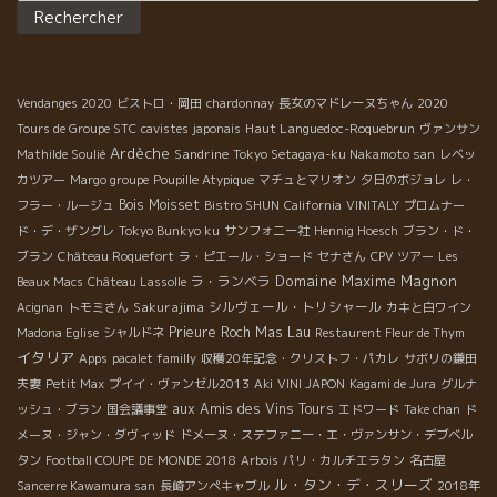
Vendanges 2020
ビストロ・岡田
chardonnay
長女のマドレーヌちゃん
2020
Haut Languedoc-Roquebrun
Tours de Groupe STC
cavistes japonais
ヴァンサン
Ardèche
Sandrine
Mathilde Soulié
Tokyo Setagaya-ku Nakamoto san
レベッ
カツアー
Margo groupe
Poupille Atypique
マチュとマリオン
夕日のボジョレ
レ・
Bois Moisset
フラー・ルージュ
Bistro SHUN
California
VINITALY
プロムナー
ド・デ・ザングレ
Tokyo Bunkyo ku
サンフォニー社
Hennig Hoesch
ブラン・ド・
ブラン
Château Roquefort
ラ・ピエール・ショード
セナさん
CPV ツアー
Les
Domaine Maxime Magnon
ラ・ランベラ
Beaux Macs
Château Lassolle
Sakurajima
シルヴェール・トリシャール
Acignan
トモミさん
カキと白ワイン
Prieure Roch
Mas Lau
Madona Eglise
シャルドネ
Restaurent Fleur de Thym
イタリア
Apps
pacalet familly
収穫20年記念・クリストフ・パカレ
サボリの鎌田
夫妻
Petit Max
プイイ・ヴァンゼル2013
Aki
VINI JAPON
Kagami de Jura
グルナ
aux Amis des Vins Tours
ッシュ・ブラン
国会議事堂
エドワード
Take chan
ド
メーヌ・ジャン・ダヴィッド
ドメーヌ・ステファニー・エ・ヴァンサン・デブベル
タン
Football COUPE DE MONDE 2018
Arbois
パリ・カルチエラタン
名古屋
ル・タン・デ・スリーズ
Sancerre Kawamura san
長崎アンペキャブル
2018年