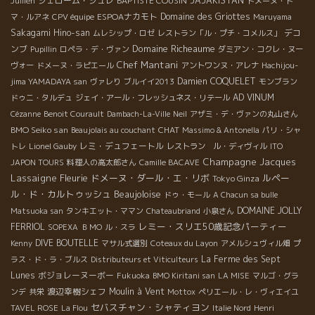
ジェローム・ジュレ
BAPTISTE COUSIN
JAJAKISTAN
Jullien
ドメーヌ・ト
ESPOAナカモト
Domaine des Griottes
マ・ルアネ
CPV équipe
Maruyama
Sakagami Hino-san
デコ
ムレシップ・ロゼ
レストラン「ル・プチ・コメルス」
Domaine Richeaume
ンブ
Pupillin
ロペラ・デ・ヴァン
ダミアン・コクレ・ヌー
Chef Mantani
ヴォー
ドメーヌ・ラピエール
アントワンヌ・アレナ
Hachijou-
Damien COQUELET
jima YAMADAYA san
ヴァレり
ブルイイ2013
モンブラン
AD VINUM
ドゥニ・タルデュ
ジェイ・アール・フレッシュネス・リテール
Cézanne
Benoit Courault
Dambach-La-Ville
Neil
アザミ・デ・ヴァンの丸山さん
BMO Seiko san
CHAT
Beaujolais au couchant
Massimo & Antonella
パリ・シャ
レミ・デュフェートル
トレ
Lionel Gauby
レストラン ル・ディヴィル
ITO
Champagne Jacques
JAPON TOURS
料理人の高太郎さん
Camille BACAVE
Lassaigne
Fleurie
ドメーヌ・ダール・エ・リボ
ルペー
Tokyo Ginza
ル・ド・カルトゥッシュ
Beaujoloise
ドゥ・モール
A Chacun sa bulle
DOMAINE JOLLY
Matsuoka san
タンキエット・ママン
Chateaubriand
小泉さん
レミー・スリエ50歳記念パーティー
FERRIOL
SOPEXA
ＢＭО
ル・スラ
DIVE BOUTELLE
Kenny
マサル式選別
Coteaux du Layon
アメルシュヴィル畑
プ
La Ferme des Sept
ラス・ド・ラ・ブルス
Distributeurs et Viticulteurs
Lunes
ボジョレーヌーボー
Fukuoka
BMO Kiritani san
LA MISE
マルゴ・グラ
渡辺幸樹シェフ
Moulin à Vent
ンデ
共栄
Mottox
ペリエール・レ・ヴィエイユ
セバスチャン・シャティヨン
TAVEL ROSE
La Flou
Italie Nord
Henri