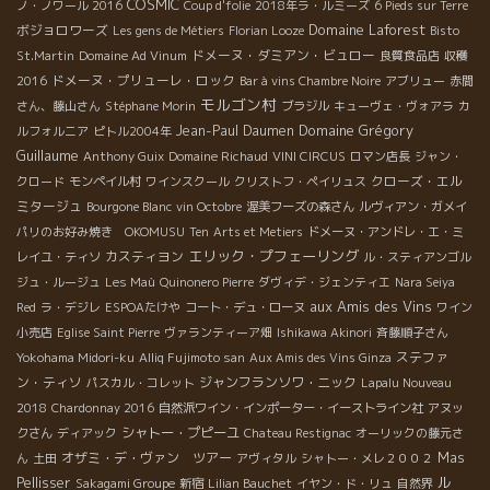
COSMIC
ノ・ノワール 2016
Coup d'folie
2018年ラ・ルミーズ
6 Pieds sur Terre
Domaine Laforest
ボジョロワーズ
Les gens de Métiers
Florian Looze
Bisto
ドメーヌ・ダミアン・ビュロー
St.Martin
Domaine Ad Vinum
良質食品店
収穫
ドメーヌ・プリューレ・ロック
2016
Bar à vins Chambre Noire
アブリュー
赤間
モルゴン村
さん、藤山さん
Stéphane Morin
ブラジル
キューヴェ・ヴォアラ
カ
Domaine Grégory
Jean-Paul Daumen
ルフォルニア
ピトル2004年
Guillaume
Anthony Guix
Domaine Richaud
VINI CIRCUS
ロマン店長
ジャン・
クローズ・エル
クロード
モンペイル村
ワインスクール
クリストフ・ペイリュス
ミタージュ
Bourgone Blanc
vin Octobre
渥美フーズの森さん
ルヴィアン・ガメイ
パリのお好み焼き OKOMUSU
Ten
Arts et Metiers
ドメーヌ・アンドレ・エ・ミ
エリック・プフェーリング
カスティヨン
レイユ・ティソ
ル・スティアンゴル
ジュ・ルージュ
Les Maù
Quinonero Pierre
ダヴィデ・ジェンティエ
Nara Seiya
aux Amis des Vins
Red
ラ・デジレ
ESPOAたけや
コート・デュ・ローヌ
ワイン
小売店
Eglise Saint Pierre
ヴァランティーア畑
Ishikawa Akinori
斉藤順子さん
ステファ
Yokohama Midori-ku
Alliq Fujimoto san
Aux Amis des Vins Ginza
ン・ティソ
ジャンフランソワ・ニック
パスカル・コレット
Lapalu Nouveau
2018
Chardonnay 2016
自然派ワイン・インポーター・イーストライン社
アヌッ
シャトー・プピーユ
クさん
ディアック
Chateau Restignac
オーリックの藤元さ
オザミ・デ・ヴァン ツアー
Mas
ん
土田
アヴィタル
シャトー・メレ２００２
ル
Pellisser
Sakagami Groupe
新宿
Lilian Bauchet
イヤン・ド・リュ
自然界