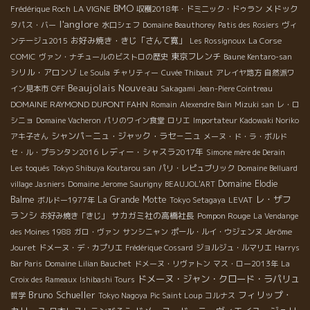
BMO
LA VIGNE
メドック
Frédérique Roch
収穫2018年・ドミニック・ドゥラン
l'anglore
タパス・バー
水口シェフ
Domaine Beauthorey
Patis des Rosiers
ヴィ
お好み焼き・きじ「さんて寛」
ンテージュ2015
Les Rossignoux
La Corse
東京フレンチ
COMIC
ヴァン・ナチュールのビストロの歴史
Baune Kentaro-san
シリル・アロンゾ
Le Soula
チャリティー
Cuvée Thibaut
アレイヤ地方
自然派ワ
Beaujolais Nouveau
イン見本市
OFF
Sakagami
Jean-Piere Cointreau
DOMAINE RAYMOND DUPONT FAHN
Romain
Alexendre Bain
Mizuki san
レ・ロ
シニョ
Domaine Vacheron
パリのワイン食堂
ロリエ
Importateur Kadowaki Noriko
シャンパ－ニュ・ジャック・ラセ－ニュ
アキ子さん
メーヌ・ド・ラ・ボルド
レディー・シャスラ2017年
セ・ル・プランタン2016
Simone mère de Derain
Les toqués
Tokyo Shibuya Koutarou san
パリ・レピュブリック
Domaine Belluard
Domaine Elodie
village Jasniers
Domaine Jerome Saurigny
BEAUJOL'ART
レ・ザフ
Balme
La Grande Motte
ボルドー1977年
Tokyo Setagaya
LEVAT
ランシ
サカガミ社の高橋社長
Pompon Rouge
お好み焼き「きじ」
La Vendange
Jérôme
des Moines 1988
ガロ・ヴァン
サンシニャン
ポール・ルイ・ウジェンヌ
Jouret
ドメーヌ・デ・カプリエ
Frédérique Cossard
ジョルジュ・ルマリエ
Harrys
Bar Paris
Domaine Lilian Bauchet
ドメーヌ・リヴァトン
マス・ロー2013年
La
ドメーヌ・ジャン・クロード・ラパリュ
Croix des Rameaux
Ishibashi Tours
Bruno Schueller
フィリップ・
哲学
Tokyo Nagoya
Pic Saint Loup
コルナス