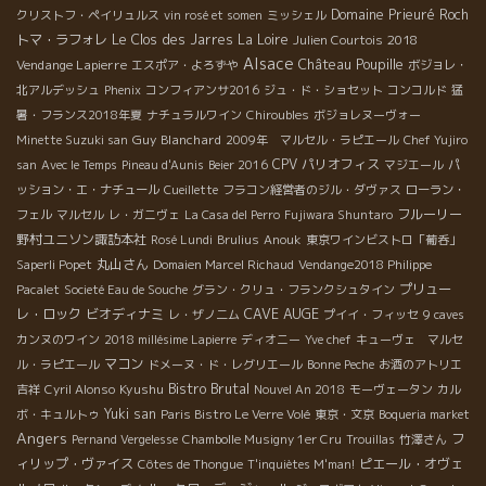
Domaine Prieuré Roch
クリストフ・ペイリュルス
vin rosé et somen
ミッシェル
トマ・ラフォレ
Le Clos des Jarres
La Loire
2018
Julien Courtois
Alsace
Château Poupille
Vendange Lapierre
エスポア・よろずや
ボジョレ・
北アルデッシュ
Phenix
コンフィアンサ2016
ジュ・ド・ショセット
コンコルド
猛
暑・フランス2018年夏
ナチュラルワイン
Chiroubles
ボジョレヌーヴォー
Guy Blanchard
Minette Suzuki san
2009年 マルセル・ラピエール
Chef Yujiro
CPV パリオフィス
san
Avec le Temps
Pineau d'Aunis
Beier 2016
マジエール
パ
ッション・エ・ナチュール
Cueillette
フラコン経営者のジル・ダヴァス
ローラン・
フルーリー
フェル
マルセル
レ・ガニヴェ
La Casa del Perro
Fujiwara Shuntaro
野村ユニソン諏訪本社
Rosé Lundi
Brulius
Anouk
東京ワインビストロ「葡呑」
丸山さん
Saperli Popet
Domaien Marcel Richaud
Vendange2018 Philippe
プリュー
Pacalet
Societé Eau de Souche
グラン・クリュ・フランクシュタイン
CAVE AUGE
レ・ロック
ビオディナミ
レ・ザノ二ム
プイイ・フィッセ
9 caves
カンヌのワイン
2018 millésime Lapierre
ディオニー
Yve chef
キューヴェ マルセ
マコン
ル・ラピエール
ドメーヌ・ド・レグリエール
Bonne Peche
お酒のアトリエ
Bistro Brutal
Kyushu
吉祥
Cyril Alonso
Nouvel An 2018
モーヴェータン
カル
Yuki san
ボ・キュルトゥ
Paris Bistro Le Verre Volé
東京・文京
Boqueria market
Angers
フ
Pernand Vergelesse
Chambolle Musigny 1er Cru
Trouillas
竹澤さん
ィリップ・ヴァイス
ピエール・オヴェ
Côtes de Thongue
T'inquiètes M'man!