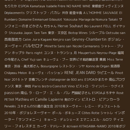
もりたか
ESPOA Kamataya
Isabelle Frère
NO NAME WINE
東銀座ヴィヴィエンヌ
クリストッフ・パカレ
Déplacements
共存
能登半島
A L’HOMME SAUVAGE
El
サ
Rumbero
Domaine Emmanuel Giboulot
Yokosuka
Mariage de Nomura Takaki
ンフォニーのまどかさん
Herve Souhaut
竹ちゃん
Bio
Laurent FELL
ガイヤッ
ク
Shizuoka Japon
Tam Tam
東京・文京区
Biotop Wines
シルーブル
Ootsubo san
西南部地方
Jura Kagami Kenjiro san
Gevrey-Chambertin
ボジョレ・
Calim
バルセロナ
ヌーヴォー
Minette Sano san
Nicole Carmarans
シャトー・ブリ
アン
ホップラ
Paris night
ユンヌ・トランシュ
月
Maupertuis Neyrou-Plage
福岡
の今尾さん
Chef Yuji san
キューヴェ・ブー
世界ビオ栽培醸造家
貴腐
Miss Terre
東京・渋谷・高太郎さん
Boourgogne
レストラン・ソヤ
Konno de Organ
銘酒祭
RENE JEAN DARD
ラピエール
Châpeau Melon
キューヴェ・パッション
Pinot
Noir 2016
トマ
京橋フレンチ
châtaignier de 600 ans
ESPOAかまたや
南仏プロヴ
Paris bistro Coinstot Vino
ァンス
東京・神田
ビストロ・ワインバー・ウグイス
passion
南仏
ラ・ローブ・エ・ル・パレ
門脇紀子さん
ESPOAよろずや
Rosé
Mathieu et Camille Lapierre
ビストロ・ビアンカーラ
PETAR
剣のワイン
Penedès
ユキさんの50歳の誕生会
2018年ヌーヴォー・レミー・デュフェートル
2018年・ボジョレヌーヴォー
インポ
ポール・ボキューズ
Côtes Rotie
シャトレ
ーター「サンフォニー」
ティエ
キョーコ・デュシェーヌ
エマニュエル・ルロワ
リー・フォレスチエ
カーヴ・マドレーヌ
écrivain KITAGAWA-NAWO
2018年ボジ