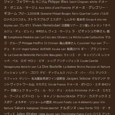
ジャン・フォワヤール
Philippe Wies
ドメー
カニグ山
Saint Chignan
white
ドメーヌ・グレゴリー・
ヌ・ダニエル・サージュ
Aux Amis d’une Franche
ギヨーム
プピーユ2008年
Domaine Mikael Bouges
Paris Quartier Latin
バルセ
ストラスブルグ
ロナのユウコさん
エスポア・しんかわ
見本市
Ginza 4 cho-me
Vivien Hemelsdael
Kojima san
ブレゼ11
日酒販ツアー
三ツ星レストラン「オベ
ラ・ピオッシュの林さん
ルジュ・デュ・ピュイ」
中村さん
ヴィユ・サージュ
感
動
Symphonie Madoka san
Le Clos des Oliviers
La Petite cuvée Cailloutine
マル
Philippe Maffre
ゴ・グループ
St Chinian
高山南美さん
Cuisinier Yuji san
ブー・
Importateur AVENIR
ギー・ブランシャー
デュ・モンド
Asuka san
桜島2016
ル
La Cave de Belleville Paris20e
Beaujplais
ラトリエ・ド・キュイジンヌ
レシャ
ッペ・ベル ロゼ
サロン・ビオ・トップ
アンディジェンヌ
Cuvée Camille
La Dive Bouteille
Yanaginuma Kenichi san
La Boème
Bistro Passion et Nature
パッション
レザン・ゴロワ
デビ・ディヴェルス
ハリーズ・バー・パリ
マリウス・
Jacques Selosse
サ
ラフィット
サンソー
名古屋自然派ワイン試飲会
マルマンド
ントヴィクトワール山
サカガミ
Vin de France
ドメーヌ・ポトロン・ミネ
BMOツ
アー
宗像シェフ
キューヴェ・ル・ラン・デュ・メルル
Kirishima
ドメーヌ・ミカエ
ビストロ・レ・キャノン
アラン・カステックス
ル・ブージュ
Bistro OKADA
エ
スポア・よろずや・リショームの歴史
Atsumi Foods
Les 4 éléments pour Vin
ナルボンヌ
Sakura
Nature
Vodopivec
OlivierJeantet
L'eau forte
クロ・デ・オ
Julien Altaber
リヴィエ
Ueda Ayumi san
Christophe Pueyo
Cyril
ババス
アント