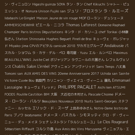
ン・ヴィニュロン
Higashi guinza SOYA
タン・タン
Chef Kikuchi
シャトー・ピュ
ラ・ルミーズ
ジュリ・ブロスラン
エッシュ・オ
Nonura Unison Fujiki san
Iidabashi Le Ginglet
Maison Jaune de vin rouge
MOF ローラン・デュシェーヌ
ピエール・ニコラ
Thomas Laforest
AMMERSCHEWIHR
Domaine Raphael
Champier
Paris bistros Dégustations
キンタ・ド・カリーユ
chef Torikai
小林康
Hughes Beguet
弘さん
Station Shinosaka
Pinell de Brai
キューヴェ・ガレジャッ
Andalousie
ド
Miyako-jima
CPVのアビタル
canicule 2018
サカガミグループ
パ
スカル・ショワム
ラ・カサ・デル・ぺロ
寿司屋・Yuzu
エル・ルンベロ
Maximus
BEAUJ'ALL'WINS
Juste Ciel
ボジャリアン
ラヴニールの大園さん
レフェルヴェソ
Salon L'irréel
Chablis
ンス
アヴィニョン
アンヴァリッド
Sans Temps
八丈島
Tomomi san
AUX AMIS DES VINS 20eme Anniversaire 2017
Uchida san
Sainte
Emmanuel
Victoire
Cuvée Bou
凱旋門
カリニャン・ヴィエイユ・ヴィーニュ
藤丸
PHILIPPE PACALET
Lassaigne
キューヴェ「レッド」
Aichi ken ATSUMI
ドメー
FOODS
Poulille Castillon
BIM
大阪 大近社の木村さん
Pascale Choime
ヌ・ローラン・バルツ
Beaujolais Nouveaux 2018
Nuits Saint-Georges
ステフ
エリック・ド・スーザ
ァニー・ルッセル
上田あゆみさん
Notre-Dame
bistro de
ドメーヌ・パスカル・シモヌッティ
Paris
ブノワ
biodynamic
クロ・デ・ヴィー
Le Clos Rougeard
ニュー・デュ・メイヌ
シェナ
レストラン「ラルシュミーユ」
コルシカ島
Sébastien Riffault
Aux Amis des Vins Maruyama
ヴィニョブル・エ