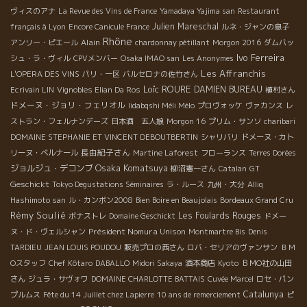
ヴィスのアナ
La Revue des Vins de France
Yamadaya Yajima san
Restaurant
Julien Mareschal
français à Lyon
Encore Canicule France
ルネ・ジャンの息子
Rhône
Alain
アンリー・ピエール
chardonnay pétillant
Morgon 2016
ダムバッ
Ivo Ferreira
シュ・ラ・ヴィル
CPVメンバー
Osaka IMAO san
Les Anonymes
Les Affranchis
L'OPERA DES VINS
パリ・一区
バルセロナの佐竹さん
Loïc ROURE
DAMIEN BUREAU
Ecrivain LIN
Vignobles Elian Da Ros
植村さん
ドメーヌ・ジョリ・フェリオル
Iidabqshi Méli Mélo
プロヴォッケ
ヴァカンス
レ
ストラン・フェルナンデーズ
日本酒 五人娘
Morgon 16
プリム・サンソ
charibari
DOMAINE STEPHANIE ET VINCENT DEBOUTBERTIN
シャリバリ
ドメーヌ・カト
長由紀子さん
リーヌ・ベルナール
Martine Laforest
フローランス
Terres Dorées
Osaka Komatsuya
ジョルジュ・デコンブ
柳沼憲一さん
Catalan
GT
Geschickt
Tokyo Degustations Séminaires
ラ・ルース
九州・大分
Alliq
Hashimoto san
ル・カンボン2008
Bien Boire en Beaujolais
Bordeaux Grand Cru
Rémy Soulié
Les Foulards Rouges
ボナストレ
Domaine Geschickt
ドメー
Président Nomura Unison
ヌ・ド・ヴェルシャン
Montmartre Bis
Denis
TARDIEU
JEAN LOUIS POUDOU
販売プロの西さん
ロバ・セリアのヴァンサン
ＢＭ
Оスタッフ
Chef Kôtaro
DABALLO
Midori Sakaya
酒本商店
Kyoto
ＢＭО社の山田
さん
ジュラ・サヴォワ
DOMAINE CHARLOTTE BATTAIS
Cuvée Marcel
ロセ・パン
Catalunya
プルムス
Fête du 14 Juillet chez Lapierre
10 ans de remerciement
ピ