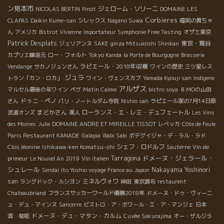
ン見本市
ジェローム・ソリーニ
NICOLAS BERTIN
Pinot
DOMAINE LES
Corbieres
CLAPAS
Daikin Kume-san
シレックス
Nagano Suwa
福岡の黄ちゃ
ん
アメリカ
Bistrot VIvienne
Importateur Symphonie Free Tasting
オザミ東京
Patrick Desplats
東京・鴬谷
ジュリアンヌ
SAKE
ginza Mitsukoshi Shinkan
カプリエ醸造元
ロー・フォルト
Tokyo Kanda
la Porte de Bourgogne
Brasserie
ラピエール・2018年収穫
Vendange
サカノジュンさん
ワインの歴史
三ツ星レス
ジュラ
トラン「カン・ロカ」
ワイン・ヴェンスカブ
Yamada Kyouji san
Indigene
アルザス
マルセル最後の年ワイン
ペグ
Matin Calme
bistro soya
ＢＭОの山田
ドゥニ・ペノ
さん
パリ・ノートルダム寺院
Nishio san
ラピエール家の7月14日祭
まどかさん
ローランス・エ・レミ・デュフェートル
武道オンズ
美人
Les Vins
des Moines
Julie
DOMAINE ANDRE ET MIREILLE TISSOT
レベッカ
Côte de Feule
Paris Restaurant KANADE
Galapia
Wabi Sabi
ボデグイジャ・デ・ラル・ラド
シェフ・ロドルフ
Clos léonine
Ishikawa-ken Komatsu-shi
Sauterne
Vin de
ドメーヌ・ジェラール・
Tarragona
primeur
Le Nouvel An 2019
Vin italien
シュレール
Nakayama Yoshinori
Sendai
Ito Yoshio voyage France au Japon
san
ミネルヴォワ
ラングドック・ルシヨン
神田
東京調布
restaurent
Chateaubriand
フランスサッカーワールド優勝2018年
ドメーヌ・ドゥ・ヴィーニ
ュ・デュ・マインヌ
Sancerre
ビストロ・ア・ボワール・エ・ア・マンジェ
日本
ドメーヌ・デュ・マタン・カルム
酒 菊姫
Cuvée Sakurajima
オー・ザルジラ