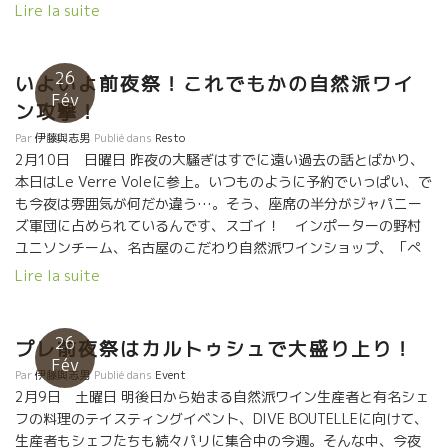
タ久屋』TEL:052-588-5881 名古屋市中区丸の内3-6-21
何軒も訪問してきたとのこと、 流石の若林さん。気合が入ってい
Lire la suite
久屋鍛冶町ビルディング３Ｆ 試飲入場料：５００円
る！
26
いよいよ前夜祭！これでもかの自然派ワイ
Fév
ン攻撃！
Par
伊藤與志男
Publié dans
Resto
2月10日 日曜日 昨夜の大騒ぎはすでに遠い過去の話とばかり、
本日はLe Verre Voleに参上。いつものように予約でいっぱい、で
も今夜は雰囲気が何だか違う…。そう、座席の半分がジャパニー
ズ軍団に占められているんです、スゴイ！ インポーターの野村
ユニソンチーム、名古屋のこだわり自然派ワインショップ、「ぺ
シコ」の余語さん、大阪のワインバー、「ダイガク」チーム、長
Lire la suite
崎のフレンチ「アンペカーブル」のシェフ大坪さん、夜中近くに
はしごの閉めに東京の「メリメロ」の宗像さん、「キャバレ」チ
ームもやって来て…。もちろん、この店に来たら、自然派ワイン
26
プレ前夜祭はカルトゥシュで大盛り上り！
の大御所は何でもありといってもいいほどのセレクション、ワイ
Fév
Par
伊藤與志男
Publié dans
Event
ン選びにもリキが入るというもの。わがチームはオヴェルノワや
2月9日 土曜日 明後日から始まる自然派ワイン生産者と有名シェ
らダール・エ・リボやら4人で正確には6本分は消費した勘定。つ
フの料理のテイスティングイベント、DIVE BOUTELLEに向けて、
いでに名物のふわふわブーダン、チーズにソーセージ、豚肉のサ
生産者もシェフたちも続々パリに集合中の今週。そんな中、今夜
ラダも消化して、やっぱりうまいワインは体に良いねと納得した