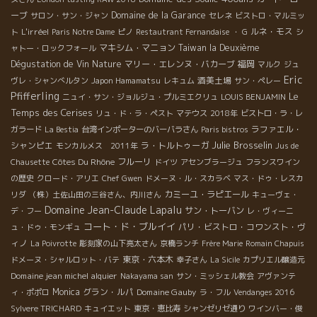
ーブ
Domaine de la Garance
サロン・サン・ジャン
セレネ
ビストロ・マルミッ
L'irréel
ルネ・モス
ト
Paris Notre Dame
ピノ
Restautrant Fernandaise
・ G
シ
マキシム・マニョン
Taiwan la Deuxième
ャトー・ロックフォール
Dégustation de Vin Nature
マリー・エレンヌ・バカーブ
福岡
マルク
ジュ
Eric
酒美土場
ヴレ・シャンべルタン
Japon Hamamatsu
レキュム
サン・ペレー
Pfifferling
Le
ニュイ・サン・ジョルジュ・プルミエクリュ
LOUIS BENJAMIN
Temps des Cerises
リュ・ド・ラ・ペスト
マテウス
2018年
ビストロ・ラ・レ
ラファエル・
ガラード
La Bestia
台湾インポーターのバーバラさん
Paris bistros
Julie Brosselin
シャンピエ
ラ・トルトゥーガ
モンカルメス 2011年
Jus de
Côtes Du Rhône
フルーリ
Chausette
ドイツ
アセンブラージュ
フランスワイン
の歴史
クロード・アリエ
Chef Gwen
ドメーヌ・ル・スカラベ
マス・ドゥ・レスカ
カミーユ・ラピエール
リダ
（株）土佐山田の三谷さん、内川さん
キューヴェ・
Domaine Jean-Claude Lapalu
サン・トーバン
デ・フー
レ・ヴィーニ
コート・ド・ブルイイ
パリ・ビストロ・コワンスト・ヴ
ュ・ドゥ・モンギュ
ィノ
La Poivrotte
彫刻家の山下亮太さん
京橋ランチ
Frère Marie
Romain Chapuis
東京・六本木
ドメーヌ・シャルロット・バテ
幸子さん
La Sicile
カプリエル醸造元
Domaine jean michel alquier
Nakayama san
サン・ミッシェル教会
アヴァンテ
Monica
グラン・ルパ
Domaine Gauby
ィ・ポポロ
ラ・フル
Vendanges 2016
Sylvere TRICHARD
キュイエット
東京・恵比寿
シャンゼリゼ通り
ワインバー・俊