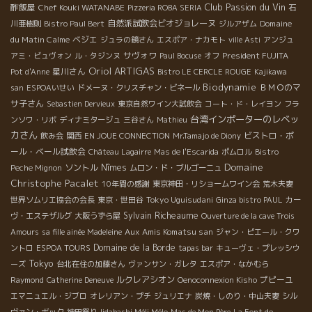
Club Passion du Vin
酢飯屋
Chef Kouki WATANABE
Pizzeria ROBA SERIA
石
自然派試飲会ビオジョレーヌ
Domaine
川亜樹則
Bistro Paul Bert
ジルアザム
du Matin Calme
ベジエ
ジュラの鏡さん
エスポア・ナカモト
ville Asti
アンジュ
サヴォワ
President FUJITA
アミ・ビュヴォン
ル・タジンヌ
Paul Bocuse
オフ
Oriol ARTIGAS
星川さん
Pot d'Anne
Bistro LE CERCLE ROUGE
Kajikawa
Biodynamie
ＢＭＯのマ
san
ESPOAいせい
ドメーヌ・クリスチャン・ビネール
サ子さん
Sebastien Dervieux
東京自然ワイン大試飲会
コート・ド・レイヨン
フラ
台湾インポーターのレベッ
ンソワ・リボ
ディナミタージュ
三谷さん
Mathieu
カさん
ビストロ・ポ
飲み会
関西
EN JOUE CONNECTION
Mr.Tamajo de Diony
ール・ベール試飲会
Château Lagairre
Mas de l'Escarida
ポムロル
Bistro
Domaine
ソントル
Nîmes
Peche Mignon
ムロン・ド・ブルゴーニュ
Christophe Pacalet
10年間の感謝
東京神田・リショームワイン会
荒木夫妻
Tokyo Uguisudani
世界ソムリエ協会の会長
東京・世田谷
Ginza bistro PAUL
カー
Sylvain Richeaume
ヴ・エステザルグ
大阪うずら屋
Ouverture de la cave Trois
Aux Amis Komatsu san
Amours
sa fille ainée Madeleine
ジャン・ピエール・クワ
Domaine de la Borde
ントロ
ESPOA TOURS
tapas bar
キューヴェ・プレッシウ
Tokyo
ーズ
台北在住の加藤さん
ヴァンサン・ガレタ
エスポア・なかむら
ルクレアシオン
プピーユ
Raymond
Catherine Deneuve
Oenoconnexion Kisho
エマニュエル・ジブロ
オレリアン・プチ
ジュリエナ
炭焼・しのり・中山夫妻
シル
ヴァン・ボック
神田祭り
Iidabashi Méli Mélo
Mas de Mon Père
La Font de