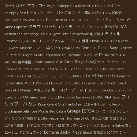
マス・ロー
Anjou
La Robe et le Palais
ネッラ
パザパ
Galéjade
ヤオユー
Valençay
シャトーヌッフ・デュ・パップ
東京・名古屋の自然ワイン大試飲会
Rose
Beaujolais Nouveau2017
Babass
ドメーヌ・オー・ブリュガス
ニクタロピ
クラブ・パッション・デュ・ヴァン
RESTAURANT
Anne Lapierre
リオン
タヴェル
Yoshiki san
Vendange 2018 Aligoté Derain et Altaber
侘び寂び
Fronton
シリル・ル・モワン
ジャッキー・プレス
満月
Ebisu
2017 Bulle à Zero
Domaine Daniel Sage
Fujiwara
Mazière
エノ・コネクションのキショウ
Bistrot
Provence
La Part de Anges
Suido Edogawabashi
Domaine Coudoulet
Aux
Aux Amis Tokyo
シルヴァン・リショーム
Argillas
輪飲学園
Tazaki Shinya
クロ・マソット
Frédéric Pourtalié
Marius Laffitte
Dominique Belluard
café-
サルバドール・バトル
La Méditerranée
bistro Le Cristal
Matsui
Domaine
Le Scarabée
ペシコ
ボージョロワーズ
Languedoc Assignan
Spain Andalucia
A
ル・カゾ・デ・マイヨル
Shubidoba
boire et a Manger
中湊しげる
レストラン
フィ
Lurons
ESPOA Yamamasu
シュビドバ
Bistro Bar à vin UGUISU
Matheus
リップ・パカレ
Dijon
Grand Cru Frankstein
ピエール
Hoshino Resort
Groupe ESPOA
L'Echappee belle rosé
Moulin Pey Labrie
ラ・ヴァンダンジュ・
デ・モワンヌ1988年
L'Effervescence
Hirofumi SHOJI さんご夫妻
ガロンヌ河
2018年収穫・レオニス
ポンポン・ロゼ
オリヴィエ・ジャンテ
Domaine Sabre
カリ
Domaine Jacky Preys
ピージュ
アンジュヴァン
Bresil
モルゴン2017年
ク・