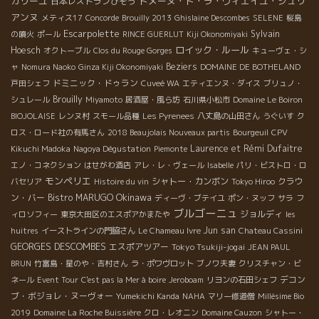
カリーユ
ドメーヌ・ド・ラ・ヴィエイユ・ジュリ
日本レストランびそう
アンヌ
メティス17
Concorde
Brouilly 2013
Ghislaine Descombes
SELENE
桜島
Escarpolette
Sylvain
の噴火
ポール
RINCE GUERLUT
Kiji Okonomiyaki
ロイック・ルール
Hoesch
オクトーブル
Clos du Rouge Gorges
キューヴェ・シ
Beziers
ャ
Nomura Naoko
Ginza Kiji Okonomiyaki
DOMAINE DE BOTHELAND
ドミニック・ドゥラン
戸田シェフ
Cuveé WA
エティエンヌ・ダイス
ブリュノ・
Brouilly
シュレール
Miyamoto
居酒屋・風ら坊
石川県小松市
Domaine Le Boiron
BIOJOLAISE
レンヌ村
スモール品種
Les Pyrenees
八丈島の山田さん
うぐいす
ク
ロス・ロード社の有馬さん
2018 Beaujolais Nouveaux partis
Bourgeuil
CPV
Laurence et Rémi Dufaitre
Kikuchi Madoka
Nagoya Dégustation
Piemonte
エノ・コネクション
はせがわ酒店
アレ・レ・ヴェール
Isabelle
パリ・ビストロ・ロ
モンペリエ
シャトー・カンボン
クラウ
バセリア
Histoire du vin
Tokyo Hiroo
Okinawa
ン・バー
Bistro MARUGO
ディーヴ・ブテイユ
ポン・ヌッフ
サラ
フ
ブルゴーニュ
ジョルディ
ィロソフィー
東京大田区のエスポアかまたや
les
Jun san
huitres
イーストラインの門脇さん
Le Chameau Ivre
Chateau Cassini
GEORGES DESCOMBES
エスポアツアー
Tokyo Tsukiji-jogai
JEAN PAUL
BRUN
竹富島・星のや・吉村さん
ラ・ポワヴロット
ブノワ夫妻
クリスチャン・ビ
デコン
ネール
Event Tour
C'est pas la Mer à boire
Jeroboam
リヨンの石田シェフ
ブ・ボジョレ・ヌーヴォー
Yumekichi Kanda
NAHA
マリー修道僧
Millésime Bio
2019
Domaine La Roche Buissière
クロ・レオニン
Domaine Cauzon
シャトー・