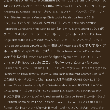
Domaine Dominique Derain
まどか
Passion et Nature
ルバレーズ lot
ローラン・バニョル
1417
GAR'O'VIN
ペシェミニヨン
料理人ユウジさん
Tokyo
ドメーヌ・アド・ヴィ
Arakawa-ku
Crosse Road
ラ・プラツ
シュトラマイヤー
ヌム
20e Anniversaire Vendange Christophe Pacalet
La Remise 2018
DOMAINE PASCAL SIMONUTTI
vin nature
Shinjuku
マタハリ
大近
Bar à vins
Repaire et Cartouche
Frida
Sachiko san
Bistro Grand 8
パリ14区
ドメーヌ・デ・フラール・ルージュ
ワイン ＳＭ
ル・ｒタン・デメ
Rosé
フィリップ・アリエ
Grigri
東京荒川区のエスポア山枡さん
ダンス・アンコール
オリオル・ア
美味しい
Paris bistro SAGAN
2300年の杉の木
Vieux Sage
愛知
ルティギャス
マルセル・ラピエール
New
La Revue du Vin de France
Eric KAMM
York
Assignan
Sylvain
Reviens Gamay
ザ・コンコルド・ワイ
ニコラ・ルノー
Philippe Valette
Ramon
ン・クラブ
ワインビストロ・俊
Saavedra
ミレジム・ビオ2019
パリ・ビストロ・ゴグットゥ
ＥＳＰＯＡもりたか
President Ishikawa
勝俣さん
Tokyo Guinza
Paris restaurent Georges Cinq
大近
Champagne
の久米さん
ラ・ペリエール
大江戸の夜景
CUVEE CAMILLE 16
Arnaud Cassini
Antoine Joly
Ota Daisuke sushi cuisinier
BODEGUILLA DE AL
LADO
Beau
チーズフォンデュ
Fou du Beaujo
LOU CARIGNAN
MANTOVA
ピノ・
ドゥニス品種
ヴァン・ピックール
restaurent La Casa del Perro
ジュール・ショヴ
Domaine Philippe Tessier
Laurent Herlin
ESPOA GOTO TOUR
ェ
BUNON
Ramon
ＢＭО社
ビストロ・アン・ジュール
ロゼ・グリグリ
オジル・フランジャ