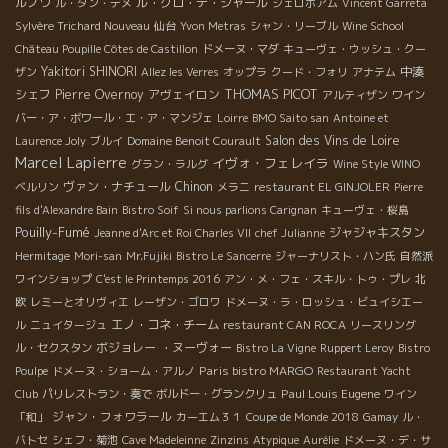
ルノワ
ル・クロ・デ・ジャール
ル・タン・デメ
ジェロボアム
Vincent Garreta
Sylvère Trichard Nouveau
仙台
Yvon Metras
シャン・リーブル
Wine School
Château Poupille Côtes de Castillon
ドメーヌ・マダ
キューヴェ・ウッシュ・クー
Yakitori SHINORI
中湊
ザン
Allez les Verres
オップラ
クード・フォリ
アナテム
THOMAS PICOT
シェフ
Pierre Overnoy
アヴェイロン
アルティザン
ワイン
バー・ア・ボワール・エ・ア・マンジェ
Loirre
BMO Saito san
Antoine et
Salon des Vins de Loire
Laurence Joly
ブルイ
Domaine Benoit Courault
Marcel Lapierre
イヴォ・フェレイラ
グラン・ラルグ
Wine Style WINO
ヴァン・ナチュール
Chinon
ベルリン
メラニ
restaurant EL GINJOLER
Pierre
fils d'Alexandre Bain
Bistro Soif
Si nous parlions Carignan
キューヴェ・桜島
Pouilly-Fumé
ジャジャキスタン
Jeanne d'Arc et Roi Charles VII
chef Julianne
Hermitage
Mori-san
Mr.Fujiki
Bistro Le Sancerre
ジャーナリスト・ハン氏
自然派
ワインショップ
C'est le Printemps 2016
アン・メ・フェ・スキル・トゥ・プレ
北
欧
レミーとオリヴィエ
レーザン・ゴロワ
ドメーヌ・ラ・ロッシュ・ビュイシエー
エノ・コネ・チーム
ル
ニュイタージュ
restaurant CAN ROCA
リースリング
ボジョレー ・ヌーヴォー
ル・セクスタン
Bistro La Vigne
Ruppert Leroy
Bistro
Paris bistro MARGO
Poulpe
ドメーヌ・ショーム・アルノ
Restaurant Yacht
Paul Louis Eugene
Club
パリレストラン・奏で
ボルドー・グランクリュ
ワイン
ジャン・フォワラール
「和」
カーエム３１
Coupe de Monde 2018
Gamay
ル・
バトセ
シェフ・菊池
Cave Madeleinne
Zinzins
Atypique
Aurélie
ドメーヌ・デ・サ