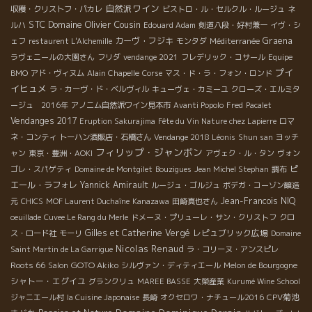
自然派ワイン
収穫・クリストフ・パカレ
ビストロ・ル・セルクル・ルージュ
ネ
STC
Domaine Olivier Cousin
ルハ
Edouard Adam
剣道八段・好村兼一
イヴ・シ
カーヴ・フジキ
Graena
ェフ
restaurent L'Alchemille
モンタダ
Méditerranée
ラヴェニールの大園さん
フリダ
vendange 2021
フレデリック・コサール
Equipe
プイ
BMO
アド・ヴィヌム
Alain Chapelle
Corse
マス・ド・ラ・フォン・ロンド
イヒュメ
ラ・カーヴ・ド・ベルヴィル
キューヴェ・カミーユ
クローズ・エルミタ
ージュ 2016年
アノニム自然派ワイン見本市
Avanti Popolo
Fred
Pacalet
Vendanges 2017
Eruption Sakurajima
Fête du Vin Nature chez Lapierre
ロマ
ネ・コンティ
トーハン酒販店・石橋さん
Vendange 2018 Léonis
Shun san
ヨッチ
フィリップ・ジャンボン
ャン
東京・豊洲・AOKI
アヴェク・ル・タン
ヴォン
ピ
ゴレ・スパゲティ
Domaine de Montgilet
Bouzigues
Jean Michel Stephan
調布
エール・ラフォレ
Yannick Amirault
ルージュ・ゴルジュ
ボデガ・コーゾン醸造
Jean-Francois NIQ
元
CHICS
MOF Laurent Duchaîne
Kanazawa
田崎真也さん
oeuillade
Cuvee Le Rang du Merle
ドメーヌ・プリューレ・サン・クリストフ
クロ
Gilles et Catherine Vergé
レピュブリック広場
ス・ロード社
モーリ
Domaine
Nicolas Renaud
Saint Martin de La Garrigue
ラ・コリーヌ・アンスピレ
Roots 66
GOTO Akiko
Salon
シルヴァン・ディティエール
Melon de Bourgogne
シャトー・エグイユ
グランクリュ
MAREE BASSE
大榮産業
Kurumé Wine School
CPV菊池
ジャニエール村
la Cuisine Japonaise
長崎
オクセロワ・ナチュール2016