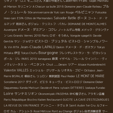
モニカさん
Cabernet-Franc
Taipei
リオン・ダ・ロス
大阪の今尾さん
Mathieu
ブル
et Marion
カリニャン
A Chacun sa bulle 2016
Domaine jean-Claude Rateau
ノ・シュレール
ペルピニャン
50e anniversaire de Yuki san
Rouge
Fukuoka
Salvador Batlle
ボーヌ
Imao-san
ESPA
Côtes de Marmandais
コート・ド・マ
ルマンデ
岩井さん
ボジョレ・クリストフ・パカレ
DOMAINE DE MONTCALMES
ドメーヌ・ダミアン・コクレ
Auvergne
ノートルダム寺院
メドック・グランヴァ
ン
Les Grands Verres 2018 Paris
ロゼ・そうめん
Vongole spagetti
Davide
ビストロ・ブリュタル
ビストロ・シャンブルノワー
Gentile
サン・ジョゼフ
Jean-Claude LAPALU
ル
Vin RITA
Daikin
ドメーヌ・ド・ボスラン
Tokyo
Bourgogne
Mitaka
伊豆
Tokyo Chofu
フレンチレストラン・ラ・ピヨッシュ
麻美
ポール・ジレ
PARIS 2019
kanagawa
イザベル・フレール
ワインバー・ヴィ
レ・ぺニタント
ツアー
ノヴェリータス
Chut ......Derain
Alsace Humbrebrecht
Valentin VALLES
ミッシェル・グリザール
リオネル・ゴビー
Octopus
Jean-
LE MONT DE MARIE
Pierre BISPALIE
桐谷さん
リュロン
東欧諸国
Paul Reder
Sorcellerie 2017
ダヴィデ、ピエラ
キューヴェ・ビストロロジ
Domaine Didier
Dagueneau
Kanda Matsuri
Davide et Piera
sylvain DITTIERES
Izakaya Furabo
Loire
サンテミリオン
Okonomiyaki PASEMIA
BMO聖子さん
アラモン品種
Paris République
Bisstro Italien Restaurant GUCITE
LA CAVE D’ESTEZARGUES
LA REVUE DU VIN FRANCE
アントニー・テヴェネ
Saint Aubin 1er Cru
ルフォー
ロゼ
カム・アシュトラ
Rosé Métisse
Pont au Change
ボジョレ自然派醸造家
サー