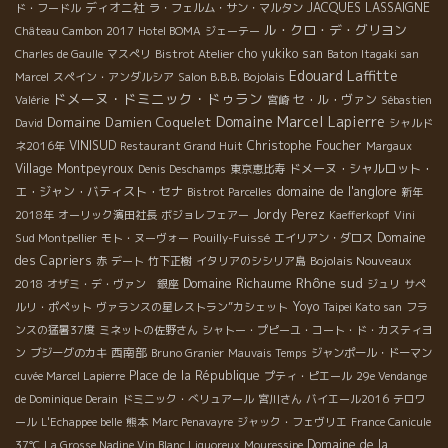
ディオニ社
JACQUES LASSAIGNE
ド・フードル
ラ・フェルム・サン・マルタン
ル・クロ・デ・グリヨン
Château Cambon 2017
Hotel BOMA
ジェーテー
cho yukiko san
Charles de Gaulle
マスぺリ
Bistrot Atelier
Baton Itagaki san
Edouard Laffitte
Marcel
スペイン・アンダルシア
Salon B.B.B. Bojolais
ドメーヌ・ドミニック・ドゥラン
セ・ル・ヴァン
Valérie
宮崎
Sébastien
Domaine Marcel Lapierre
Domaine Damien Coquelet
David
シャルド
VINISUD
Christophe Foucher
ネ2016年
Restaurant Grand Huit
Margaux
Village Montpeyroux
ドメーヌ・シャルロット・
Denis Deschamps
東京恵比寿
domaine de l'anglore
エ・ジャン・バティスト・セナ
Bistrot Parcelles
新年
Jordy Perez
2018年
オーリック濱田社長
ボジョレフェアー
Kaefferkopf
Vini
Domaine
Sud Montpellier
モト・ヌーヴォー
Pouilly-Fuissé
エイリアン・ダロス
des Capriers
Bojolais Nouveaux
赤
デート
竹下正樹
イタリアのシシリア島
Rhône sud
Domaine Richaume
2018
オザミ・デ・ヴァン 銀座
ジュリ
サぺ
Yoyo
ルリ・ポペット
ヴァランスの星レストラン”カシェット
Taipei Kato san
フラ
ンスの猛暑37度
ミネットの佐野さん
シャトー・プピーユ・コート・ド・カスティヨ
西南部
ン
ブジーグのカキ
Bruno Granier
Mauvais Temps
ジャンポール・ドーマン
Place de la République
cuvée Marcel Lapierre
プティ・ピエール
29e Vendange
de Dominique Derain
ドミニック・べリュアール
宮川さん
バイエール2016
テロワ
ール
L'Echappee belle
熊本
Marc Penavayre
ジャック・フェヴリエ
France Canicule
Domaine de la
37℃
La Grosse Nadine Vin Blanc Liquoreux
Mouressipe