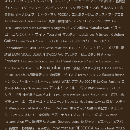
スペイン
ル・ブ・デュ・モンド
2017
レ・プレミス１６
2019年新年昼食会
PEOPLE
パトリス・ユグ
アンリー・フレデリック・ロック
お肉
日本ソムリエ協
会会長
オーナシェフ・シャヴィさん
FOODAL
エルミタージュ
クリストフ・プエヨ
Toda President
Komatsu san
東京・築地場外
フレンチレストラン・ヤオユー
ビスト
Kanako san
2018 Salon des Vins Natures à Angers
オリゾン事務局
ロ・コワンスト・ヴィノ
Julien
Toda chef
マルタン・カルム
Les Prémices 16
Guillot
Cuveé Ouech Cousin
La Colline Inspiré
ジャンピエール・ロビノ
ル・ヴァン・ドゥ・メザミ
Restaurant LE DIVIL
Anniversaire de Mr ITO
諏
DOMINIQUE DERAIN
Aix-en-
訪湖
S'ACCAPAU
アルボワ・ピュピラン村
Provence
Huitres de Bouzigues
Nuit Saint Georgers 1er Cru
Estézargues
Beaujolais
Anathème
Carbo Culte
日本・浜松
アグヤーナ村
AU P'TIT BON-
HEUR
2017年の収穫情報
2018年収穫・デコンブ
Terroir
レランス島の修道僧のワ
イン
シルベール・トリシャール
Kohki IWATA
アブリウ2002年
Le Clos Fantine
コ
アレキサンドル・バン
BMO Yamada
ラモン・
サール
Marugo Nakajima san
サヴェドラ
小松屋さんのビストロ
Pouilly-Vinzelles 2013
ヤバイ
水道・江戸川橋
マチュー・エ・カミーユ・ラピエール
ニーム
Bistro La Nautique
ロゼ・メティ
ス
Waingakuen
Attention Chenin Méchant
キャヴィア
収穫29回記念・ドミニッ
オーナーのギヨム
ク・ドゥラン
オレリー
東京世田谷区・ナカモトさん
wine
中山良則さん
naturel shop
Asami
Georges Lemarié
ジャン・ピエール・ビスパ
Importateur REBECCA
リ
結婚式・野村高城・尚子さん
Au couchant
カリム