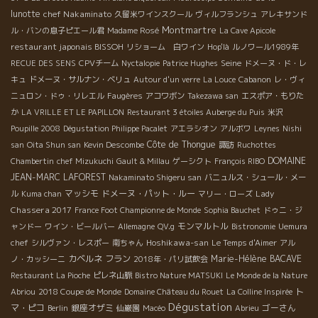
lunotte
chef Nakaminato
久留米ワインスクール
ヴィルフランシュ
アレキサンド
Montmartre
ル・バンの息子ピエール君
Madame Rosé
La Cave Apicole
restaurant japonais BISSOH
リショーム 白ワイン
Hop'là
ルノワール1989年
Seine
RECUE DES SENS
CPVチーム
Nyctalopie
Patrice Hughes
ドメーヌ・ド・レ
キュ
ドメーヌ・サルナン・ベリュ
Autour d'un verre
La Louce
Cabanon
レ・ヴィ
ニュロン・ドゥ・リレエル
Faugères
アコワボン
Takezawa san
エスポア・もりた
か
LA VRILLE ET LE PAPILLON
Restaurant 3 étoiles Auberge du Puis
米沢
Poupille 2008
Dégustation Philippe Pacalet
アエラシオン
アルボワ
Leynes
Nishi
Côte de Thongue
san
Oita Shun san
Kevin Descombe
諏訪
Ruchottes
DOMAINE
Chambertin
chef Mizukuchi
Gault & Millau
ゲーシクト
François RIBO
JEAN-MARC LAFOREST
Nakaminato Shigeru san
バニュルス・シュール・メー
マッシモ
ドメーヌ・パット・ルー
Lady
ル
Kuma chan
マリー・ローズ
Chassera 2017
France Foot Championne de Monde
Sophia Bauchet
ドゥニ・ジ
モンマルトル
ャンドー
ワイン・ビールバー
Allemagne
QV.g
Bistronomie
Uemura
Hoshikawa-san
chef
シルヴァン・レスポー
南ちゃん
Le Temps d'Aimer
アル
カベルネ フラン
Marie-Hélène BACAVE
ノ・カッシーニ
2018年・パリ試飲会
Restaurant La Pioche
ピレネ山脈
Bistro Nature MATSUKI
Le Monde de la Nature
ト
Abriou
2018 Coupe de Monde
Domaine Château du Rouet
La Colline Inspirée
Dégustation
マ・ピコ
銀座オザミ
ゴーさん
Berlin
仙巌園
Macéo
Abrieu