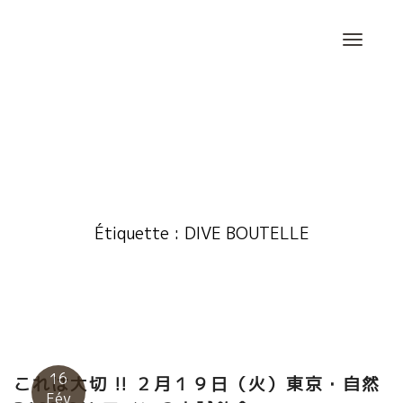
Skip
to
content
Étiquette :
DIVE BOUTELLE
16
これは大切 !! ２月１９日（火）東京・自然
Fév