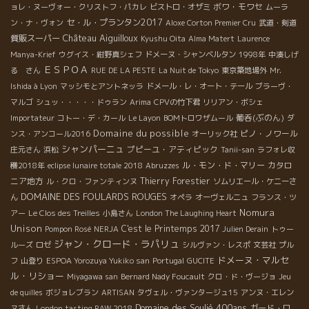
ボワ・モワセ
ョレ・ヌーヴォー・クリストフ・パカレ
ビストロ・オザミ
ムーラ
セ・ル・プランタン2017
ン・ナ・ヴォン
Aloxe Corton Premier Cru
武道・剣道
Château Aiguilloux
質販スーパー
Kyushu Oita
Alma Matert
Laurence
Manya-Krief
ウグイス・紺野真シェフ
ドメーヌ・シャンベルタン
1998年
中湊しげ
ＥＳＰＯＡ
る さん
RUE DE LA PESTE
La Nuit de Tokyo
東京築地場外
Mr.
Ishida à Lyon
マッシモとアントネッラ
ドメール・レ・オート・テール
ブラーヴ・
マルゴ
シュッ・・・・・ドゥラン
Arima
CPVの竹下君
リリアン・ボシェ
葡呑(ぶのん)
Importateur
コトー・デ・カール
Le Layon
BOMトロワザムール
ダ
Domaine du possible
ピノ・ノワール
ンス・アンコール2016
オーリック社
シャンパーニュ
プピーユ・アティピック
庄元さん
浜松
Tanii-san
ラフォレ収
ル・モン・ド・マリー
カタロ
穫2018年
eclipse lunaire totale 2018
Abruzzes
ニア地方
Thierry Forestier
ル・クロ・ファンティンヌ
ソムリエール・ケニーさ
DOMAINE DES FOULARDS ROUGES
ん
オペラ
オーヴェルニュ
フランス・ツ
Nomura
アー
Le Clos des Treilles
小島さん
London The Laughing Heart
Unison
C'est le Printemps 2017
Pompon Rosé
NERJA
Julien Derain
トゥー
ジャン・クロード・ラパリュ
ルーズ
ロゼ
シルヴァン・レスポ
文芸社
プル
ドメーヌ・マルセ
フ
山登り
ESPOA Yorozuya Yukiko san
Portugal
GUCITE
ル・リショー
Miyagawa san
Bernard Nady Foucault
クロ・ド・ヴージョ
Jeu
de quilles
ボジョレブラン
ARTISAN
タヴェル・ヴァンタージュ15
アンヌ・エレン
Domaine des Soulié 400ans
ガード・ロ
ヌさん
London tasting RAW 2018