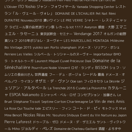
ITO Yoshio
ジャン・フォワイヤール
レスト
L'Olivier
Yamada Shopping Center
ラン「ル・ヴェール・ヴォレ」
DOMAINE DE L'ECHALIER
Pet Nat
Rémi
シャトー・レスティニャッ
DUFAITRE Nouveau2018
濃いワイン
LE PRE VERRE
エマニ
ク
ラピエール家の自然派ワイン祭
レカール lot 1117
Aveyron
銀座・大野
ュエル・ラセーニュ
Vendange 2017
東京試飲会・セミナー
オルガンの紺野
真シェフ
2018年ボジョレ・ヌーヴォー
LES MARCELLINS
MONTADA
Millésime
Bio
Vintage 2015
yukiko san
Porto
shanghain
ドメーヌ・リリアン・ボシェ
Perriere Les Vielles
シルベール・トリシャールのヌーヴォー
Importateur BMO
Domaine de la
ラ・トォルトゥーガ
Laurent Miquel
Cuveé Précieuse
Diak
Sénèchalière
BISSOH
Pourriture Noble
Vincent
ロゼ・ランディ
シェフ・ソ
シードル
ムリエの長谷川さん
世界遺産
フー・デュ・ボージョ
霧島
ドメーヌ・オ
オザミ・デ・ヴァン
ジ
ベルノワ・ウイヨン
Ooe san
フィロキセラ
La Désirée
ュリアン・アルタベール
カタルーニ
La Trenchée 2016
Cuvée La Poivrotte
ャ
ESPOA Nakamoto
エシャッペ・ベル・ロゼ
コンセプション・加藤さん
Le
Le Vin de mes Amis
Stéphane Tissot
Corton Charlemagne
Bruel
Septime
コート・ド・ピィ
La Rose Qui Touche
Iode
エピスリー・フィン
モトクッス
M et
Nicolas Réau
Mme Benoit
Mr. Yasuhiro Shibuya
Event du Vin Nature au Japon
Pierre Laforest
ドゥーブル・ゼロ
ドメーヌ・デ・ザミエル
サント・ヴィクトワ
ジョルディ・ペレズ
ール
Miho
Domaine de Chateau Gaillard
酒屋・よろずや