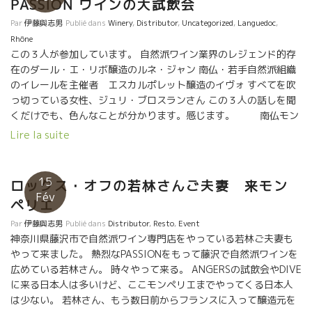
PASSION ワインの大試飲会
Par
伊藤與志男
Publié dans
Winery
,
Distributor
,
Uncategorized
,
Languedoc
,
Rhône
この３人が参加しています。 自然派ワイン業界のレジェンド的存
在のダール・エ・リボ醸造のルネ・ジャン 南仏・若手自然派組織
のイレールを主催者 エスカルポレット醸造のイヴォ すべてを吹
っ切っている女性、ジュリ・ブロスランさん この３人の話しを聞
くだけでも、色んなことが分かります。感じます。 南仏モン
ペリエで行われた自然派ワイン試飲会、リレール試飲会に始まっ
Lire la suite
てロワール地方の ディーブ・ブテイユ試飲会まで、毎年、恒例の
自然派ワインのデモンストレーションが行われました。 訪問客も
世界中から訪れるようになりました。物凄い勢いで広がっていま
15
ロックス・オフの若林さんご夫妻 来モン
す。 造り手も増えて、自然派ワインも大きく進化をしています。
Fév
ペリエ
勿論、すべての自然派ワインが美味しいわけではありません。 日
本に輸入されているものは、選りすぐりの自然派ワイン達です。
Par
伊藤與志男
Publié dans
Distributor
,
Resto
,
Event
なんと１１社のインポーターが集まり各社、選りすぐりのワイン
神奈川県藤沢市で自然派ワイン専門店をやっている若林ご夫妻も
を揃えてあります。 自然派ワインの傾向、進化が読めます。 ★東
やって来ました。 熱烈なPASSIONをもって藤沢で自然派ワインを
京 ２月１９日（火） １２：００～１７：００ 場所；ホテルモント
広めている若林さん。 時々やって来る。 ANGERSの試飲会やDIVE
レイ半蔵門 １Ｆ 試飲入場料：１０００円 ★名古屋 ２月２０
に来る日本人は多いけど、ここモンペリエまでやってくる日本人
（火） １２：００～１７：００ 場所：レンタルスタジオ『スタス
は少ない。 若林さん、もう数日前からフランスに入って醸造元を