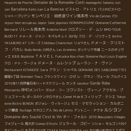
Domaine de la Romanée-Conti
Hayashi de Pioche
mamagoto
Sakano Jun
La Remise
Barcelona
Kato san
ビストロ・アトリエ
san
パリのビストロ・
モンペリエ・自然派ワイン見本市
シャトーブリアン
Vin de Cannes
ITO
Domaine Catherine
sejour bien occupe au Japon
Sake japonais GONINMUSUME
リレール見本市
Bernard
クロズリー・デ・ムシ
Ardeche Nord
BMO TOUR
Jordy
BUDO 11
ドメーヌ・ジャン・モペルチュイ
クロ・デ・ゾリヴィエ
bistro
ドメーヌ・クリスト
YASABURO
47 リカーズ
Château Chainchon
リョウさん
フ・パカレ
Budo Kendo
川村さん
Les Armières
ボッケリア市場
ニースのオリヴ
ＴＡＶＥＬ
ィエ
B.B.B. Bojoloise
Fukuoka Kou-chan
Domaine Paul Louis Eugène
ドメーヌ・ムレシップ
ムーラン・ナ・ヴァン
クロ・ドゥ・ヴージョ
Sara
アラン・シャペル
Restaurant KITANOSE
DOMAINE DES SABLONNETTES
銀座4丁目
Brendan Tracy
フランスワイン・ロゼ
レ・グラン・ヴェール
ブルグイユ
Garde Robe
2018年11月伊藤日本ハードスケジュール
カンヌ
saumur
BMOメンバー
コワンスト・ヴィーノ
アクセル・プ
Monsanto
ガルド・フー
リュファール
フィリップ・テシエ
ボーヌのケンタロウさん
Camel
M de B
Tokyo
セミ・マセラッション・カルボニ
wine Bistro BUNON
ボジョレ・ヴィラージュ
ルシヨン
ック醸造
Nuitage
カタロニア人
îles de Lérins
アントニー・テヴネ
Domaine des Soulié
C'est le Vin
オー・フォルト
2018 Beaujolais Villages
ジェラール・ゴビー
フォジェール
南大沢
Comax Ethylix
リショー
モルゴン1997
年ビンテージ
お正月2019年
OSAKA Daikin KIMURA san
石川県小松市のエスポア