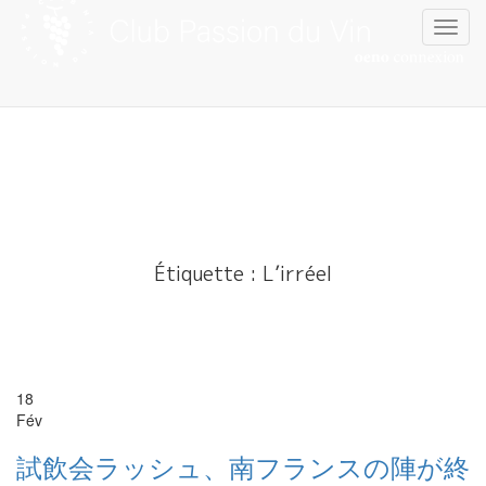
Skip
to
content
Étiquette :
L’irréel
18
Fév
試飲会ラッシュ、南フランスの陣が終