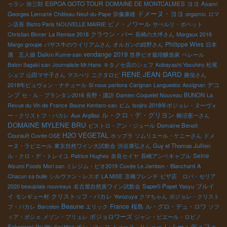
ESPOA GOTO TOUR
ヨヨ
ゥラン
弥三郎
DOMAINE DE MONTCALMES
Asami
ドメーヌ・ヨヨ
Georges Lemarié
Château-Neuf-du-Pape
宗像康雄
orgamic
ロマ
ピノ・ノワール
ン店長
Bistro Paris NOUVELLE MAIRIE
サぺルリ・ポペット
クラウン・バー
Christian Binner
La Remise 2018
長崎の大坪さん
Margaux 2016
Philippe Wies
Margo groupe
バザス牛のウイリアムさん
オルガンの紺野さん
日本
vendange 2019
酒 五人娘
Daikin Kume-san
世界ビオ栽培醸造家
ベレール
Baton Itagaki san
Journaliste Mr.Hans
キタノセ店のシェフ
Kobayashi Yasuhiro
松尾
RENE JEAN DARD
シェフ
山田マサ子さん
マスぺリ
ニクタロピ
勝俣さん
デコ
2018年ビュヴォン・ナチュール
Si nous parlions Carignan
Languedoc Assignan
ンブ
セ・ル・プランタン2016
長野・諏訪
Damien Coquelet Nouveau
BUNON
La
Revue du Vin de France
Baune Kentaro-san
ビム
Isojiro
2018年ボジョレ・ヌーヴォ
ル・クロ・デ・グリヨン
ー・クリストフ・パカレ
Aux Argillas
柳沼憲一さん
DOMAINE MYLENE BRU
ビストロ・アン・ジュール
Domaine Benoit
H2O VEGETAL
Courault
Cuvée OSE
ホップラ
ソムリエール・ケニーさん
ドメ
ーヌ・ラピエール
東京自然ワイン大試飲会
渋谷康弘さん
Guy et Thomas Jullien
Seine
ル・クロ・デ・トレイユ
Patrice Hughes
奈良セイヤ
長崎アンペキャブル
Atsumi Foods Mori san
ミレジム・ビオ2019
Cuvée Le Jambon・Blanchard
A
Chacun sa bulle
シルヴァン・レスポ
LA MISE
京橋フレンチ
ピザ店 ロバ・セリア
ブルイ
2020 beaujolais nouveaux
名古屋自然派ワイン試飲会
Saperli Popet
Yaoyu
イ
クリストッフ・パカレ
モンギュー村
Yorozuya
クマちゃん
ボジョレ・クリスト
Beaune
France
桜島
ル・グロ・デュ・ロワ
フ・パカレ
Barcelon
エリック
ソフ
ボジョロワーズ
ィア・ボシェ
メゾン・ブリュレ
ジャン・ピエール・ロビノ
レミー・デュフェ
Sakagami
Poulille Castillon
ポン・ヌッフ
ドメーヌ・リショー