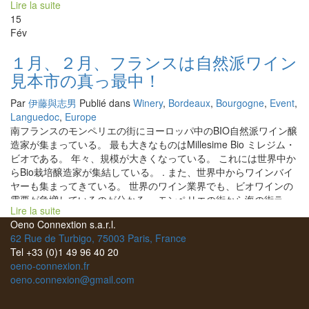
Lire la suite
ンさん。 いつもにこやかで人との交流が大好きなラモンさんの人
15
柄のそのものの人懐っこいワイン達。 太陽が欠けてい
Fév
る冬に飲めば太陽の暖かさとラモンさんの温かさで体も心もポカ
ポカしてくる。 温もりが必要な方に、お勧めです。
１月、２月、フランスは自然派ワイン
見本市の真っ最中！
Par
伊藤與志男
Publié dans
Winery
,
Bordeaux
,
Bourgogne
,
Event
,
Languedoc
,
Europe
南フランスのモンペリエの街にヨーロッパ中のBIO自然派ワイン醸
造家が集まっている。 最も大きなものはMillesime Bio ミレジム・
ビオである。 年々、規模が大きくなっている。 これには世界中か
らBio栽培醸造家が集結している。 . また、世界中からワインバイ
ヤーも集まってきている。 世界のワイン業界でも、ビオワインの
需要が急増しているのが分かる。 モンペリエの街から海の街ラ・
Lire la suite
グランド・モットに行く途中に巨大なイベント会場がある。 そこ
Oeno Connextion s.a.r.l.
で、三日間に渡ってミレジム・ビオが開催された。 , そして、その
62 Rue de Turbigo, 75003 Paris, France
会場の周辺で、OFFの小規模なビオ・自然派ワイン見本市が開催
Tel +33 (0)1 49 96 40 20
された。 1- L’irréel リレール 2- les Affranchis レ・ザフランシ 3-
oeno-connexion.fr
Le Vin de mes amis ル・ヴァン・ド・メザミ 4- Roots 66 ロッ
oeno.connexion@gmail.com
ト・66 5- Salon Bio Top サロン・ビオ・トップ それぞれの見本市
がそれぞれの特徴をだしている。 素晴らしい若手の醸造家が増え