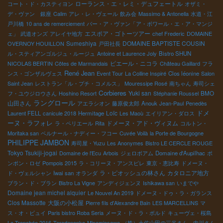
ローランス・エ・レミ・デュフェートル
コート・ド・カスティヨン
オザミ・
デ・ヴァン 銀座
Calim
アレ・レ・ヴェール
飲み会
Massimo & Antonella
水道・江
戸川橋
10 ans de remerciement
バー・ア・ヴァン「ア・ボワール・エ・ア・マンジ
エスポア・ゴトーツアー
ェ」
武道オンズ
アレイヤ地方
chef Frederic
DOMAINE
Sumeshiya
DOMAINE BAPTISTE COUSIN
OVERNOY HOUILLON
戸田社長
ル・スティアンゴルジュ・ルージュ
Antoine et Laurence Joly
Bistro SHUN
ピエール・ニコラ
NICOLAS BERTIN
Côtes de Marmandais
Château Gaillard
フラ
René Jean
ンス・ゴンザルヴェス
Event Tour
La Colline Inspiré
Clos léonine
Salon
Saint Jean
レストラン「ル・プチ・コメルス」
Mouressipe Rosé
南ちゃん
寿司シェ
Corbieres
Yuki san
BMO
フ・ユウジロウさん
Hoshino Resort
Stéphanie Roussel
ラングロール
山田さん
アエラシオン
藤原俊太郎
Anouk
Jean-Paul
Penedès
ドメ
Loïc
Laurent FELL
canicule 2018
Hermitage
Les Maoù
エイリアン・ダロス
ーヌ・ラフォレ
ドメーヌ・アド・ヴィヌム
ラ・ペリエール
Rita
コルトン・
Moritaka san
ベルナール・ナディー・フコー
Cuvée Voilà
la Porte de Bourgogne
PHILIPPE JAMBON
寿司屋・Yuzu
Les Anonymes
Bistro LE CERCLE ROUGE
Tokyo Tsukiji-jogai
Domaine de l'Ecu
Arbois
ジェロボアム
Domaine d'Aupilhac
ポ
ンポン・ロゼ
Pompois 2015
ラ・コリーヌ・アンスピレ
東京・恵比寿
ドメーヌ・
ラ・ピオッシュの林さん
カタロニア地方
ド・ヴェルシャン
Iwai san
オランダ
ブラン・ド・ブラン
Bistro La Vigne
アンディジェンヌ
Ishikawa san
いまでや
Domaine jean michel alquier
Le Nouvel An 2019
ドメーヌ・ドゥ・ラ・ガランス
Clos Massotte
大阪の小松屋
Pierre fils d'Alexandre Bain
LES MARCELLINS
マ
ス・オ・ビュイ
Paris bistro Roba Seria
メーヌ・ド・ラ・ボルド
キューヴェ・桜島
La Trenchée 2016
Teradanonke
Minamiosawa
（株）土佐山田の三谷さん、内川さん