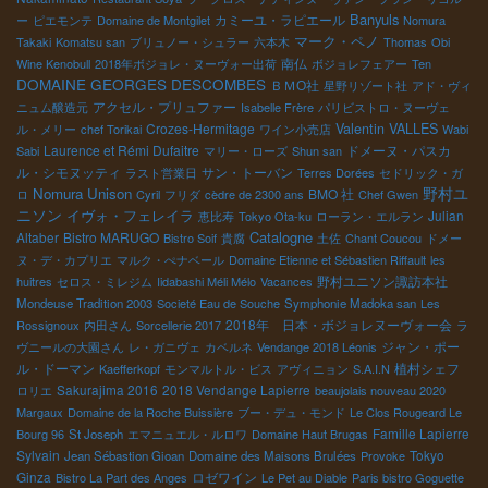
Banyuls
カミーユ・ラピエール
ー
ピエモンテ
Domaine de Montgilet
Nomura
マーク・ペノ
Takaki
Komatsu san
ブリュノー・シュラー
六本木
Thomas
Obi
南仏
Wine Kenobull
2018年ボジョレ・ヌーヴォー出荷
ボジョレフェアー
Ten
DOMAINE GEORGES DESCOMBES
ＢＭО社
星野リゾート社
アド・ヴィ
アクセル・プリュファー
ニュム醸造元
Isabelle Frère
パリビストロ・ヌーヴェ
Crozes-Hermitage
Valentin VALLES
ル・メリー
chef Torikai
ワイン小売店
Wabi
Laurence et Rémi Dufaitre
ドメーヌ・パスカ
Sabi
マリー・ローズ
Shun san
ル・シモヌッティ
サン・トーバン
ラスト営業日
Terres Dorées
セドリック・ガ
野村ユ
Nomura Unison
BMO 社
ロ
Cyril
フリダ
cèdre de 2300 ans
Chef Gwen
ニソン
イヴォ・フェレイラ
Julian
恵比寿
Tokyo Ota-ku
ローラン・エルラン
Catalogne
Altaber
Bistro MARUGO
Bistro Soif
貴腐
土佐
Chant Coucou
ドメー
ヌ・デ・カプリエ
マルク・ぺナベール
Domaine Etienne et Sébastien Riffault
les
野村ユニソン諏訪本社
huitres
セロス・ミレジム
Iidabashi Méli Mélo
Vacances
Mondeuse Tradition 2003
Societé Eau de Souche
Symphonie Madoka san
Les
2018年 日本・ボジョレヌーヴォー会
Rossignoux
内田さん
Sorcellerie 2017
ラ
ジャン・ポー
ヴニールの大園さん
レ・ガニヴェ
カベルネ
Vendange 2018 Léonis
ル・ドーマン
植村シェフ
Kaefferkopf
モンマルトル・ビス
アヴィニョン
S.A.I.N
Sakurajima 2016
2018 Vendange Lapierre
ロリエ
beaujolais nouveau 2020
Margaux
Domaine de la Roche Buissière
ブー・デュ・モンド
Le Clos Rougeard Le
Famille Lapierre
Bourg 96
St Joseph
エマニュエル・ルロワ
Domaine Haut Brugas
Sylvain
Tokyo
Jean Sébastion Gioan
Domaine des Maisons Brulées
Provoke
Ginza
ロゼワイン
Bistro La Part des Anges
Le Pet au Diable
Paris bistro Goguette