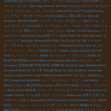
DOMAINE JOLLY FERRIOL
アザミ・デ・ヴァンの丸山さん
Cuvée Camille
ラン
ピエール・オヴェル
グドック・ルシヨン
Vieux Sage
Aventure
Yan Drieu
La Louce
ノワ
レ・ヴィニュロン・ドゥ・リレエル
Cabernet-Franc 2007
Fukuoka Kurume
ジュリアン・アルタベール
酒美土場
台北在住の加藤さん
Les Vignes de
Sylvain Hoesch
ゴーさん
ミ
Mongueux
シャトー・マルゴー
シャ(猫のラベル）
ュスカデ
ディオニ社の玉城さん
ラ・フェルム・サン・マルタン
ブルイイ2017
シャ
ペルピニャン
美味しい～～！
トー・ラッソル
Sylvère Trichard Nouveau
ニース
Garde Robe
のオリヴィエ
Nozaki Wine Shop
BMOツアー
Mr. Hiroto Maruyama
ア
ドメーヌ・
ンヴァリッド
Monsanto
Restaurant En Mets Frais Ce Qu'Il Te Plaît
デ・フラール・ルージュ
カタルーニャ
Richeaume Rosé
Paris 1er
イヤ
ン・ド・リュ
ラ・ノティック経営者キャロル
Babass
Davide Chapelle
Paris Vini
LE
Vision
ドメーヌ・ド・レキュ
銘酒祭
モンドゥーズ・トラディション2003年
MONT DE MARIE
La Noue Blanchard
Echappée Belle Rose
キューヴェ・ブー
DOMAINE PHILIPPE JAMBON
Domaine Jean-Baptiste Senat
Torocadero
ローヌ
Pommard Premier Cru
Yamada Kyouji san
Mas Lau Blanc
closerie des
moussis
La Garonne
le couple ARAKI
Ginza bistro PAUL
ゆう子さん
田崎真也さん
満月
Cornas
M et Mme Benoit
ジャン・セバスチャン・ジョアン
Jean Michel
Stephan
タカムラ
勝山晋作死去
Davide et Piera
CPVのKisho
アクセル・プリュフー
コート・ド・カスティヨン
ル
Bazas viande
和飲学園
アブリウ
Rose de Zaza
La
台湾インポータ
Cadette
Corbiere
ババス
米沢
パカレ・ファミリー
Antoine Joly
ーのレベッカさん
Restaurant Le Petit Commerce
Vincent Garreta
マルク
収穫29
ドメーヌ・ド・ラ・ボルド
回記念・ドミニック・ドゥラン
彫刻家の山下さん
BMO TOUR
シャトー・ピュエッシュ・オ
Coupe de Monde 2018
ビストロ・ヴィヴ