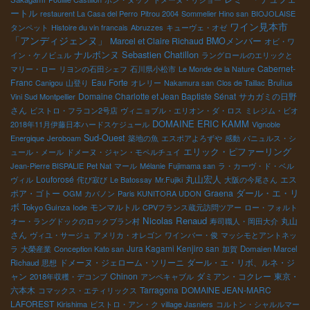
ートル
restaurent La Casa del Perro
Pitrou 2004
Sommelier Hino san
BIOJOLAISE
ワイン見本市
タンペット
Histoire du vin francais
Abruzzes
キューヴェ・オゼ
「アンディジェンヌ」
Marcel et Claire Richaud
BMOメンバー
オビ・ワ
Sebastien Chatillon
ナルボンヌ
イン・ケノビュル
ラングロールのエリックと
Cabernet-
マリー・ロー
リヨンの石田シェフ
石川県小松市
Le Monde de la Nature
Franc
Eau Forte
Canigou
山登り
オレリー
Nakamura san
Clos de Taillac
Brulius
Domaine Charlotte et Jean Baptiste Sénat
サカガミの日野
Vini Sud Montpellier
さん
ビストロ・フラコン2号店
ヴィニョブル・エリオン・ダ・ロス
ミレジム・ビオ
DOMAINE ERIC KAMM
2018年11月伊藤日本ハードスケジュール
Vignoble
Sud-Ouest
Energique
Jeroboam
築地の魚
エスポアよろずや
感動
バニュルス・シ
エリック・ピファーリング
ュール・メール
ドメーヌ・ジャン・モペルチュイ
Jean-Pierre BISPALIE
Pet Nat
マール
Mélanie
Fujimama san
ラ・カーヴ・ド・ベル
丸山宏人
Louforosé
エス
ヴィル
侘び寂び
Le Batossay
Mr.Fujiki
大阪の今尾さん
ダール・エ・リ
ポア・ゴトー
Graena
OGM
カバノン
Paris KUNITORA UDON
ボ
モンマルトル
Tokyo Guinza
Iode
CPVフランス蔵元訪問ツアー
ロー・フォルト
Nicolas Renaud
丸山
オー・ラングドックのロックブラン村
寿司職人・岡田大介
さん
ヴィユ・サージュ
アメリカ・オレゴン
ワインバー・俊
マッシモとアントネッ
Jura Kagami Kenjiro san
ラ
大榮産業
Conception Kato san
加賀
Domaien Marcel
ドメーヌ・ジェローム・ソリーニ
ダール・エ・リボ、ルネ・ジ
Richaud
思想
ャン
Chinon
ダミアン・コクレー
東京・
2018年収穫・デコンブ
アンペキャブル
六本木
Tarragona
DOMAINE JEAN-MARC
コマックス・エティリックス
LAFOREST
Kirishima
ビストロ・アン・ク
village Jasniers
コルトン・シャルルマー