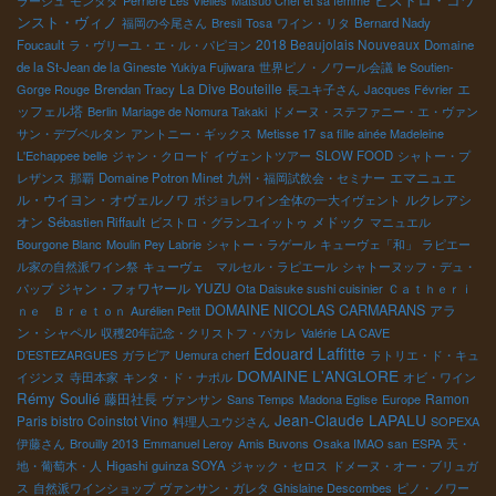
ラージュ
モンタダ
Perriere Les Vielles
Matsuo Chef et sa femme
ンスト・ヴィノ
福岡の今尾さん
Bresil
Tosa
ワイン・リタ
Bernard Nady
2018 Beaujolais Nouveaux
Foucault
ラ・ヴリーユ・エ・ル・パピヨン
Domaine
de la St-Jean de la Gineste
Yukiya Fujiwara
世界ピノ・ノワール会議
le Soutien-
La Dive Bouteille
エ
Gorge Rouge
Brendan Tracy
長ユキ子さん
Jacques Février
ッフェル塔
Berlin
Mariage de Nomura Takaki
ドメーヌ・ステファニー・エ・ヴァン
サン・デブベルタン
アントニー・ギックス
Metisse 17
sa fille ainée Madeleine
L'Echappee belle
ジャン・クロード
イヴェントツアー
SLOW FOOD
シャトー・プ
エマニュエ
レザンス
那覇
Domaine Potron Minet
九州・福岡試飲会・セミナー
ル・ウイヨン・オヴェルノワ
ルクレアシ
ボジョレワイン全体の一大イヴェント
オン
メドック
Sébastien Riffault
ビストロ・グランユイットゥ
マニュエル
Bourgone Blanc
Moulin Pey Labrie
シャトー・ラゲール
キューヴェ「和」
ラピエー
ル家の自然派ワイン祭
キューヴェ マルセル・ラピエール
シャトーヌッフ・デュ・
ジャン・フォワヤール
YUZU
パップ
Ota Daisuke sushi cuisinier
Ｃａｔｈｅｒｉ
DOMAINE NICOLAS CARMARANS
アラ
ｎｅ Ｂｒｅｔｏｎ
Aurélien Petit
ン・シャペル
収穫20年記念・クリストフ・パカレ
Valérie
LA CAVE
Edouard Laffitte
D’ESTEZARGUES
ガラピア
Uemura cherf
ラトリエ・ド・キュ
DOMAINE L'ANGLORE
イジンヌ
寺田本家
キンタ・ド・ナポル
オビ・ワイン
Rémy Soulié
藤田社長
Ramon
ヴァンサン
Sans Temps
Madona Eglise
Europe
Jean-Claude LAPALU
Paris bistro Coinstot Vino
料理人ユウジさん
SOPEXA
伊藤さん
Brouilly 2013
Emmanuel Leroy
Amis Buvons
Osaka IMAO san
ESPA
天・
地・葡萄木・人
Higashi guinza SOYA
ジャック・セロス
ドメーヌ・オー・ブリュガ
ス
自然派ワインショップ
ヴァンサン・ガレタ
Ghislaine Descombes
ピノ・ノワー