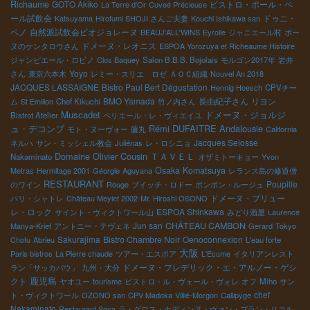
Richaume
GOTO Akiko
ビストロ・ポール・ベ
La Terre d'Or
Cuveé Précieuse
ール試飲会
ドゥニ・
Katsuyama
Hirofumi SHOJI さんご夫妻
Kouchi Ishikawa san
ペノ
自然派試飲会ビオジョレーヌ
BEAUJ'ALL'WINS
Eyrolle
ジャニエール村
ボー
ドメーヌ・レオニス
ヌのケンタロウさん
ESPOA Yorozuya et Richeaume Histoire
ジャンピエール・ロビノ
Clos Baquey
Salon B.B.B. Bojolais
モルゴン2017年
岩井
Yoyo
さん
東京六本木
レミー・スリエ ロゼ
ＡＯＣ組織
Nouvel An 2018
JACQUES LASSAIGNE
Bistro Paul Bert Dégustation
Hennig Hoesch
CPVチー
BMO Yamada
長由紀子さん
リヨン
ム
St Emilion
Chef Kikuchi
竹ノ内さん
Muscadet
ドメーヌ・ジョルジ
Bistrot Atelier
ペリエール・レ・ヴィエイユ
ュ・デコンブ
Rémi DUFAITRE
Andalousie
モト・ヌーヴォー
藤丸
California
Jacques Selosse
ネルハ
サン・ミッシェル教会
Juliénas
レ・ロシニョ
Domaine Olivier Cousin
ＴＡＶＥＬ
Nakaminato
オザミトーキョー
Yvon
Osaka Komatsuya
Metras
Hermitage 2001
Géorgie
Aguyana
レランス島の修道僧
RESTAURANT
Poupille
のワイン
Rouge
プイッチ・ロドー
ポンポン・ルージュ
ドメーヌ・プリュー
パリ・シャトレ
Château Meylet 2002
Mr. Hiroshi OSONO
レ・ロック
ESPOA Shinkawa
サイント・ヴィクトワール山
みどり酒屋
Laurence
Jun san
CHÂTEAU CAMBON
Manya-Krief
アントニー・テヴェネ
Gerard
Tokyo
Sakurajima
Bistro Chambre Noir
Oenoconnexion
Chofu
Abrieu
L'eau forte
大阪
Paris bistros
La Pierre chaude
ツアー・エスポア
L'Ecume
イタリアンレスト
ドメーヌ・フレデリック・エ・アルノー・ゲシ
ラン「サッカパウ」
九州・大分
鹿児島
クト
ヤオユー
tourisme
ビストロ・ル・ヴェール・ヴォレ
オフ
Miho
サン
chef
ト・ヴィクトワール
OZONO san
CPV Madoka
Villié-Morgon
Callipyge
Nakaminato
Restaurant Soya
ラ・グロス・ナディンヌ・ヴァン・ブラン・リコル