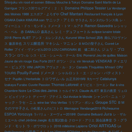
Shinjuku
vin rosé et somen
Bâteau Mouche à Tokyo
Domaine Saint Martin de La
Domaine Philippe Tessier
Garrigue
フランス対ウルグアイ：２：１
La Vendange
Chef Mantani
des Moines 1988
エスポア・よろずや
Restaurant français à Lyon
ヤニック・アミロ
OSAKA Daikin KIMURA san
サラさん
カンヌのレランス島
レ・
Ramon Saavedra
ヴィーニュ・ドゥ・モンギュ
ドメーヌ・トマ・ルアネ
レシャッ
レミ・デュフェートル
ペ・ベル 赤
DABALLO
森高さん
eclipse lunaire totale
2018
Pierre ALIET
アンヌ・エレンヌさん
Kurumé Wine School
調布
南仏プロヴァン
スリエ醸造所
マキシム・マニョン
ス
藤原幸也
ＢＭОの聖子さん
Cuveé Le
ジュリ・ブロ
Rollier
プイイ・ヴァンゼル2013
LOU CARIGNAN
鏡 健二郎さん
スラン
ロワ−ル
シス・ピエ・シュール・テール
Eric
Pomerol
Jeu de quilles
Maison
ティエリ
Jaune de vin rouge
Eau Forte 2017
ポワン・ジェ
vin Venskab
VENSKAB
ー・ピュズラ
VINI JAPON
アヴェク・ル・タン
Canada
T'inquiètes M'man!
CPV
Pouilly-Fumé
ドメーヌ・シャルロット・エ・ジャン・バティスト・
TOURS
セナ
トロワザム−ル
Catalunya
Pupillin
L'Herbefolle
お正月2019年
9カーヴ
Thomas Laforest
Izakaya Furabo
Cuvée Passion
オリビエ・コーエン
Bar à vins
Le Clos des Jarres
Chambre Noire
トゥルイヤス
Claude ALIET
東京の夜景
リュロ
シャンパ－ニュ・ジ
ン
ビュイソナント
ディーヴ・ブテイユ
Qui évolue le Monde
Groupe STC
ャック・ラセ－ニュ
ＢＭ
wine bar Vino Veritas
リリアン・ボシェ
Ｏのマサ子さん
小松屋さんのビストロ
Allemagne
Vendange2018 Richeaume
Jura
ESPOA Yorozuya
ラパリュ・ヌーヴォー2018年
Domaine Belluard
レ・ザル
ラ・グラ
ミエール
chef Jérôme Jaegle
名古屋試飲会
クロード・アリエ
国会議事堂
Oriol ARTIGAS
ンド・モット
ラ・ポワヴロット
2018 millésime Lapierre
Le
オリヴィ
山田恭二さん
Les Vignes d'Olivier
Petit Domaine
Jus de Chausette