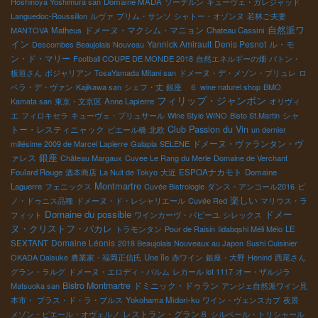
Hoshinoya Yoshimura san
Domaine MADA
ソーテルン
キューヴェ・ガレジャッド
Languedoc-Roussillon
ルヴァ
プリム・サンソ
シャトー・オゾンヌ
若林ご夫妻
ドメーヌ・マクシム・マニョン
自然派ワ
MANTOVA
Matheus
Chateau Cassini
イン
Yannick Amirault
Denis Pesnot
ル・モ
Descombes Beaujolais Nouveau
ン・ド・マリー
Football COUPE DE MONDE 2018
自然エネルギーの畑
バトン・
板垣さん
ボジャリアン
TosaYamada Mitani san
ドメーヌ・デ・メゾン・ブリュレ
ロ
ペラ・デ・ヴァン
Kajikawa san
シェフ・丈
銀座 ６
wine naturel shop
BMO
フィリップ・ジャンボン
Kamata san
東京・文京区
Anne Lapierre
オリヴィ
シャ
エ
フィロキセラ
キューヴェ・プリュサール
Wine Style WINO
Bisto St.Martin
Club Passion du Vin
トー・レスティニャック
ピエール橋
北欧
un dernier
ドメーヌ・ヴァランタン・ヴ
millésime 2009 de Marcel Lapierre
Galapia
SELENE
銀座
ァレス
Château Margaux
Cuvee Le Rang du Merle
Domaine de Verchant
ESPOAナカモト
Foulard Rouge
酒本商店
La Nuit de Tokyo
大近
Domaine
Montmartre
Laguerre
フェニックス
Cuvée Bistrologie
ダンス・アンコール2016
ピ
楽しい
ノ・ドゥニス品種
ドメーヌ・ド・レシャリエール
Cuvée Red
マリウス・ラ
Domaine du possible
ドメー
フィット
ワインカーヴ・パピーユ
シレックス
ヌ・クリストフ・パカレ
トラモンタン
Pour de Raisin
Iidabqshi Méli Mélo
LE
Domaine Léonis
SEXTANT
2018 Beaujolais Nouveaux au Japon
Sushi Cuisinier
OKADA Daisuke
農業家・福岡正信氏
Une île
赤ワイン
銀座・大野
Henind
西尾さん
グラン・ラルグ
ドメーヌ・エロディ・バルム
レカール lot 1117
オー・ザルジラ
Bistro Montmartre
ドミニック・ドゥラン
Matsuoka san
アンジェ自然派ワイン見
本市・
プラス・ド・ラ・ブルス
Yokohama Midori-ku
ワイン・ヴェンスカブ
夜景
レストラン・グラン８
メゾン・ピエール・オヴェルノ
シルベール・トリシャール