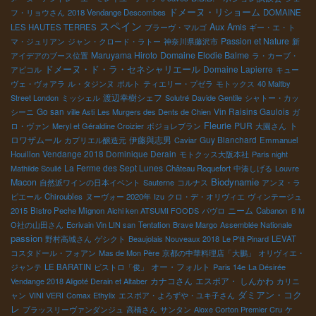
ドメーヌ・リショーム
フ・リョウさん
2018 Vendange Descombes
DOMAINE
スペイン
Aux Amis
LES HAUTES TERRES
ブラーヴ・マルゴ
ギー・エ・ト
Passion et Nature
マ・ジュリアン
ジャン・クロード・ラトー
神奈川県藤沢市
新
Maruyama Hiroto
Domaine Elodie Balme
アイデアのブース位置
ラ・カーブ・
ドメーヌ・ド・ラ・セネシャリエール
Domaine Lapierre
アピコル
キュー
ヴェ・ヴォアラ
ル・タジンヌ
ポルト
ティエリー・プゼラ
モトックス
40 Maltby
渡辺幸樹シェフ
Street London
ミッシェル
Solutré
Davide Gentile
シャトー・カッ
Go san
Vin Raisins Gaulois
シーニ
ville Asti
Les Murgers des Dents de Chien
ガ
Fleurie
PUR
ト
ロ・ヴァン
Meryl et Géraldine Croizier
ボジョレブラン
大園さん
ロワザムール
伊藤與志男
Guy Blanchard
カプリエル醸造元
Caviar
Emmanuel
Vendange 2018 Dominique Derain
Houillon
モトクッス大阪本社
Paris night
La Ferme des Sept Lunes
Mathilde Soulié
Château Roquefort
中湊しげる
Louvre
Biodynamie
Macon
自然派ワインの日本イベント
Sauterne
コルナス
アンヌ・ラ
ピエール
Chiroubles
ヌーヴォー 2020年
Izu
クロ・デ・オリヴィエ
ヴィンテージュ
ニーム
2015
Bistro Peche Mignon
Aichi ken ATSUMI FOODS
パヴロ
Cabanon
ＢＭ
О社の山田さん
Ecrivain Vin LIN san
Tentation
Brave Margo
Assemblée Nationale
passion
野村高城さん
ゲシクト
Beaujolais Nouveaux 2018
Le P'tit Pinard
LEVAT
コスタドール・フォアン
Mas de Mon Père
京都の中華料理店「大鵬」
オリヴィエ・
オー・フォルト
ジャンテ
LE BARATIN
ビストロ「俊」
Paris 14e
La Désirée
カナコさん
エスポア・ しんかわ
Vendange 2018 Aligoté Derain et Altaber
カリニ
ダミアン・コク
ャン
VINI VERI
Comax Ethylix
エスポア・よろずや・ユキ子さん
レ
ブラッスリーヴァンダンジュ
高橋さん
サンタン
Aloxe Corton Premier Cru
ケ