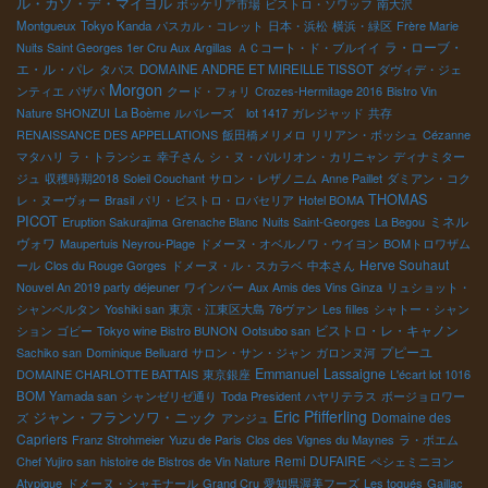
ル・カゾ・デ・マイヨル
ボッケリア市場
ビストロ・ソワッフ
南大沢
Montgueux
Tokyo Kanda
パスカル・コレット
日本・浜松
横浜・緑区
Frère Marie
ラ・ローブ・
Nuits Saint Georges 1er Cru Aux Argillas
ＡＣコート・ド・ブルイイ
エ・ル・パレ
タパス
DOMAINE ANDRE ET MIREILLE TISSOT
ダヴィデ・ジェ
Morgon
ンティエ
パザパ
クード・フォリ
Crozes-Hermitage 2016
Bistro Vin
Nature SHONZUI
La Boème
ルバレーズ lot 1417
ガレジャッド
共存
RENAISSANCE DES APPELLATIONS
飯田橋メリメロ
リリアン・ボッシュ
Cézanne
マタハリ
ラ・トランシェ
幸子さん
シ・ヌ・パルリオン・カリニャン
ディナミター
ジュ
収穫時期2018
Soleil Couchant
サロン・レザノニム
Anne Paillet
ダミアン・コク
THOMAS
レ・ヌーヴォー
Brasil
パリ・ビストロ・ロバセリア
Hotel BOMA
PICOT
ミネル
Eruption Sakurajima
Grenache Blanc
Nuits Saint-Georges
La Begou
ヴォワ
Maupertuis Neyrou-Plage
ドメーヌ・オベルノワ・ウイヨン
BOMトロワザム
Herve Souhaut
ール
Clos du Rouge Gorges
ドメーヌ・ル・スカラベ
中本さん
Nouvel An 2019 party déjeuner
ワインバー
Aux Amis des Vins Ginza
リュショット・
シャンベルタン
Yoshiki san
東京・江東区大島
76ヴァン
Les filles
シャトー・シャン
ビストロ・レ・キャノン
ション
ゴビー
Tokyo wine Bistro BUNON
Ootsubo san
プピーユ
Sachiko san
Dominique Belluard
サロン・サン・ジャン
ガロンヌ河
Emmanuel Lassaigne
DOMAINE CHARLOTTE BATTAIS
東京銀座
L'écart lot 1016
BOM Yamada san
シャンゼリゼ通り
Toda President
ハヤリテラス
ボージョロワー
Eric Pfifferling
ジャン・フランソワ・ニック
Domaine des
ズ
アンジュ
Capriers
Franz Strohmeier
Yuzu de Paris
Clos des Vignes du Maynes
ラ・ボエム
Remi DUFAIRE
Chef Yujiro san
histoire de Bistros de Vin Nature
ペシェミニヨン
Atypique
ドメーヌ・シャモナール
Grand Cru
愛知県渥美フーズ
Les toqués
Gaillac