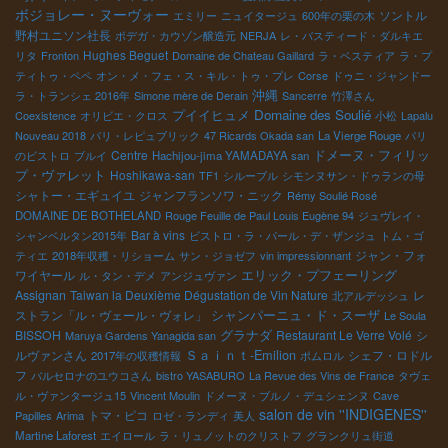
ボジョレー・ヌーヴォー
ソントル
エミリー
ニュイタージュ
600年の栗の木
野村ユニソン社長
ボデガ・カウゾン醸造元
NERJA
レ・バスティード・ダルキエ
Hughes Beguet
リタ
Fronton
Domaine de Chateau Gaillard
ラ・ベスティア
ラ・プ
ティトゥ・ペペ
オン・メ・フェ・ス・キル・トゥ・プレ
Corse
ドゥニ・ジャンドー
沖縄
ラ・トランシェ 2016年
Simone mère de Derain
Sancerre
竹澤さん
プイイヒュメ
Domaine des Soulié
Coexistence
オリビエ・クロス
小松
Lapalu
Nouveau 2018
パリ・レピュブリック
47 Ricards Okada san
La Vierge Rouge
パリ
Centre
ドメーヌ・フィリッ
のビストロ
ブルイ
Hachijou-jima YAMADAYA san
プ・ヴァレット
Hoshikawa-san
TF1
シルーブル
シモンヌサン・ドゥランの母
シャトー・エギュイユ
ジャンフランソワ・ニック
Rémy Soulié Rosé
DOMAINE DE BOTHELAND
Rouge Feuille de Paul Louis Eugène 94
ジュヴレイ・
Bar à vins
シャンベルタン2015年
ビストロ・ラ・パール・デ・ザンジュ
トム・ゴ
ジャン・フォ
ティエ
2018年収穫・リショーム
サン・ジョゼフ
vin impressionnant
エリック・プフェーリング
ワイヤール
ル・タン・デメ
アンジュヴァン
Assignan
Taiwan la Deuxième Dégustation de Vin Nature
レ
北アルデッシュ
ストラン「ル・ヴェール・ヴォレ」
シャンパーニュ・ド・スーザ
Le Soula
グラナダ
BISSOH
Restaurant Le Verre Volé
シ
Maruya Gardens Yanagida san
Ｓａｉｎｔ-Emilion
ルヴァンさん
シェフ・ロドル
2017年の収穫情報
ポムロル
フ
バルセロナのユウコさん
bistro YASABURO
La Revue des Vins de France
タヴェ
ル・ヴァンタージュ15
Vincent Moulin
ドメーヌ・ブルノ・デュシェンヌ
Cave
salon de vin ''INDIGENES''
トマ・ピコ
Papilles
Arima
ロゼ・ランディ
美人
Martine Laforest
エイロール
ラ・リュノットのクリストフ
グランクリュ街道