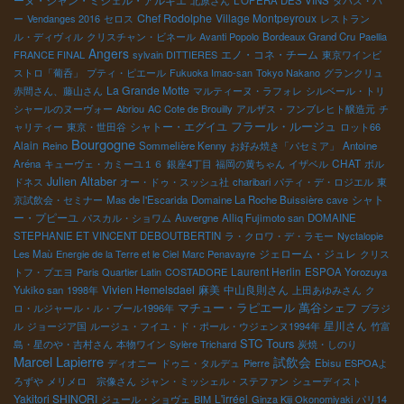
北原さん
L'OPERA DES VINS
タパス・バ
Chef Rodolphe
Village Montpeyroux
ー
Vendanges 2016
セロス
レストラン
ル・ディヴィル
クリスチャン・ビネール
Avanti Popolo
Bordeaux Grand Cru
Paellia
Angers
エノ・コネ・チーム
FRANCE FINAL
sylvain DITTIERES
東京ワインビ
ストロ「葡呑」
プティ・ピエール
Fukuoka Imao-san
Tokyo Nakano
グランクリュ
La Grande Motte
赤間さん、藤山さん
マルティーヌ・ラフォレ
シルベール・トリ
シャールのヌーヴォー
Abriou
AC Cote de Brouilly
アルザス・フンブレヒト醸造元
チ
シャトー・エグイユ
フラール・ルージュ
ャリティー
東京・世田谷
ロット66
Bourgogne
Alain
Reino
Sommelière Kenny
お好み焼き「パセミア」
Antoine
CHAT
Aréna
キューヴェ・カミーユ１６
銀座4丁目
福岡の黄ちゃん
イザベル
ボル
Julien Altaber
ドネス
オー・ドゥ・スッシュ社
charibari
パティ・デ・ロジエル
東
シャト
京試飲会・セミナー
Mas de l'Escarida
Domaine La Roche Buissière
cave
ー・プピーユ
パスカル・ショワム
Auvergne
Alliq Fujimoto san
DOMAINE
STEPHANIE ET VINCENT DEBOUTBERTIN
ラ・クロワ・デ・ラモー
Nyctalopie
ジェローム・ジュレ
Les Maù
Energie de la Terre et le Ciel
Marc Penavayre
クリス
Laurent Herlin
トフ・プエヨ
Paris Quartier Latin
COSTADORE
ESPOA Yorozuya
Vivien Hemelsdael
麻美
中山良則さん
Yukiko san
1998年
上田あゆみさん
ク
マチュー・ラピエール
萬谷シェフ
ロ・ルジャール・ル・ブール1996年
ブラジ
星川さん
ル
ジョージア国
ルージュ・フイユ・ド・ポール・ウジェンヌ1994年
竹富
STC Tours
島・星のや・吉村さん
本物ワイン
Sylère Trichard
炭焼・しのり
Marcel Lapierre
試飲会
ディオニー
ドゥニ・タルデュ
Pierre
Ebisu
ESPOAよ
ろずや
メリメロ 宗像さん
ジャン・ミッシェル・ステファン
シューディスト
Yakitori SHINORI
L'irréel
ジュール・ショヴェ
BIM
Ginza Kiji Okonomiyaki
パリ14