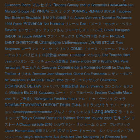
マルセイユ
Quinonero Pierre
Reviens Gamay
chef et Sommelier HASAGAWA san
コスミック
AD VINUM
Marugo Groupe
DOMAINE RENAUD BOYER
Faugères
Bien Boire en Beaujolais
ＢＭＯ社の鎌田さん
Autour d'un verre
Domaine Richaume
Provence
Ivo Ferreira
1998 Syrah
リレール
Red
ドメーヌ・サルナン・ベリュ
Savoie
モーヴェータン
アヌックさん
ジャーナリスト・ハン氏
Cuvée Baragane
SABORI le couple KAMATA
プティ・マックス
CPVの竹下君
チボー
PRIEURE
Champagne
SAINT CHRISTOPHE
L'Effervescence
L'AUNIS ETOILE
Trois
Seigneurs
ローランス・マニヤ・クリエフ
COMIC
ドメーヌ・ショーム・アルノ
カ
パリビストロ試飲会
ーエム３１
roman 'TERROIR'
マルセル
Une Tranche
Saint
Jean
パシオン・エ・ナチュール心斎橋店
Danse encore 2016
Kyushu Oita
Paris
モニカさん
Domaine de la Romanée-Conti
restaurant
Concorde
Le Clos des
Treilles
オリオル
Domaine Jean Maupertuis
Grand Cru Frankstein
レザン・ゴロワ
Mr. Masanobu FUKUOKA
Tokyo Hiroo
カーヴ・エステザルグ
Chardonay
DOMINIQUE DERAIN
シャリバリ
無農薬野菜
Bistrot VIvienne
コンコルド
セナさ
ん
Millésime Bio 2018
Kanazawa
コート・ド・マルペール
Septime
Cachette Masa
ジュラ
Nakayama Yoshinori san
chef
ランブラ通り
クロ・ドゥ・ヴージョ
DOMAINE RAYMOND DUPONT FAHN
日本レストランびそう
エノ・コネクシ
Languedoc
ブルノ・デュシェンヌ
ラ・トル
ョン
Développement ensemble
モルゴン
Tokyo
トゥーガ
Séléné Domaine Sylvère Trichard
Poupille 2008
ラ
シルヴァン・リショーム
ストー
A Chacun sa bulle 2016
シェフ フレデリック
ボジョレー
Japon Hamamatsu
銀座フレンチ
キューヴェ ル・ジャンボン・ブラ
ンシャール
Tokyo Restaurants
Aux Amis des Vins Maruyama
Le Chameau Ivre