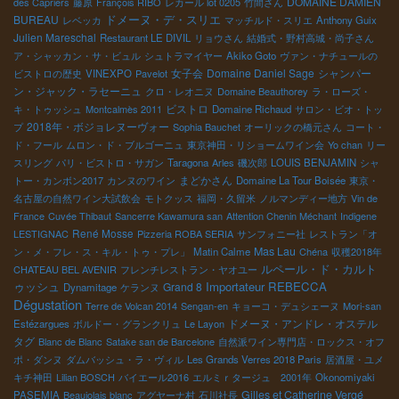
DOMAINE DAMIEN
des Capriers
藤原
François RIBO
レカール lot 0205
竹間さん
ドメーヌ・デ・スリエ
BUREAU
レベッカ
マッチルド・スリエ
Anthony Guix
Julien Mareschal
Restaurant LE DIVIL
リョウさん
結婚式・野村高城・尚子さん
ア・シャッカン・サ・ビュル
シュトラマイヤー
Akiko Goto
ヴァン・ナチュールの
女子会
Domaine Daniel Sage
シャンパー
ビストロの歴史
VINEXPO
Pavelot
ン・ジャック・ラセーニュ
クロ・レオニヌ
Domaine Beauthorey
ラ・ローズ・
ビストロ
キ・トゥッシュ
Montcalmès 2011
Domaine Richaud
サロン・ビオ・トッ
2018年・ボジョレヌーヴォー
プ
Sophia Bauchet
オーリックの橋元さん
コート・
ド・フール
ムロン・ド・ブルゴーニュ
東京神田・リショームワイン会
Yo chan
リー
スリング
パリ・ビストロ・サガン
Taragona
Arles
磯次郎
LOUIS BENJAMIN
シャ
まどかさん
トー・カンボン2017
カンヌのワイン
Domaine La Tour Boisée
東京・
名古屋の自然ワイン大試飲会
モトクッス
福岡・久留米
ノルマンディー地方
Vin de
France
Cuvée Thibaut
Sancerre Kawamura san
Attention Chenin Méchant
Indigene
René Mosse
LESTIGNAC
Pizzeria ROBA SERIA
サンフォニー社
レストラン「オ
Mas Lau
ン・メ・フレ・ス・キル・トゥ・プレ」
Matin Calme
Chéna
収穫2018年
ルペール・ド・カルト
CHATEAU BEL AVENIR
フレンチレストラン・ヤオユー
ゥッシュ
Importateur REBECCA
Grand 8
Dynamitage
ケランヌ
Dégustation
Terre de Volcan 2014
Sengan-en
キョーコ・デュシェーヌ
Mori-san
ドメーヌ・アンドレ・オステル
Estézargues
ボルドー・グランクリュ
Le Layon
タグ
Blanc de Blanc
Satake san de Barcelone
自然派ワイン専門店・ロックス・オフ
ポ・ダンヌ
ダムバッシュ・ラ・ヴィル
Les Grands Verres 2018 Paris
居酒屋・ユメ
キチ神田
Lilian BOSCH
バイエール2016
エルミｒタージュ 2001年
Okonomiyaki
Gilles et Catherine Vergé
PASEMIA
Beaujolais blanc
アグヤーナ村
石川社長