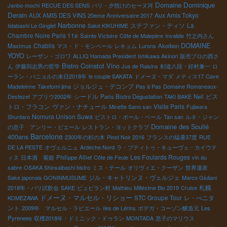
Domaine Dominique
Janbo-mochi
RECUE DES SENS
パリ・夕焼けのセーヌ河
Derain
Aux Amis Tokyo
AUX AMIS DES VINS 20eme Anniversaire 2017
Narbonne
ステファン・ティソ
La
Iidabashi Le Ginglet
Saké KIKUHIME
Chambre Noire Paris 11e
Sainte Victoire
Côte de Malepère
Invalide
竹之内さん
Chablis
DOMAINE
Maximus
マス・ド・モンペール
レキュム
Lurons
Akoibon
YOYO
レーザン・ゴロワ
ALLIQ Hamada President
Ishikawa Akinori
販売プロの西さ
Bistro Coinstot Vino
ん
伊藤與志男の哲学
Jus de Raisins
剣道八段・好村兼一
ロ
ーラン・バニョルの来日2018年
le couple SAKATA
ドメーヌ・マダ
メティス17
Cave
ジョルジュ・デコンブ
Madeleinne
Taketomi jima
Pas à Pas
Domaine Romaneaux-
シードル
ビス
Destezet
アブリウ2002年
Paris Bistro Dégustation
TAKI BAKE
Neil
トロ・フラコン
ヴァン・ナチュール
Visite Paris
Minette Sano san
Fujiwara
Nomura Unison Suwa
Shuntaro
ビストロ・ポール・ベール
Tan san
ルネ・ジャン
Domaine des Soulié
の息子 アンリー・ピエール
レストラン・ヨットクラブ
Barcelone
400ans
2300年の杉の木
Pinot Noir 2016
フランスの猛暑37度
RUE
DE LA PESTE
オヴェルニュ
Ardeche Nord
ラ・プティトゥ・キューヴェ・カイウテ
Les Foulards Rouges
ィヌ
日本酒 菊姫
Philippe Alliet
Côte de Feule
vin du
sabre
OSAKA Shinsaibashi bistro
ミス・テール
オリヴィエ・クーザン
世界遺産
ジル・キャトリンヌ・ヴェルジェ
Sake japonais GONINMUSUME
Marco Giuliani
札幌
2018年・パリ試飲会
SAKE
ピュピラン村
Mathieu
Millésime Bio 2019
Cruise
ドメーヌ・マルセル・リショー
STC Groupe Tour
レ・ぺニタ
KOMEZAWA
ント
2009年 マルセル・ラピエール
îles de Lérins
ボデガ・コーゾン醸造元
Les
Pyrenees
収穫2018年・ドミニック・ドゥラン
MONTADA
息子のマリウス