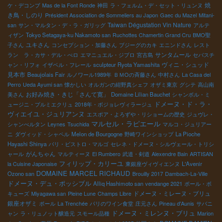
焼
ケ・デコンブ
Mas de la Font Ronde
神田
ラ・フェルム・デ・セット・リュンヌ
き鳥・しのり
Président Association de Sommeliers au Japon
Gaec du Mazel
Mitani-
Taiwan Dégustation Vin Nature
san
サン・マルタン・デ・ラ・ガリッグ
アルテ
ィザン
Tokyo Setagaya-ku Nakamoto san
Ruchottes Chamertin Grand Cru
BMO聖
ユキさん
子さん
コンセプション・加藤さん
ブジーグのカキ
エニンドさん
レスト
サンタムール
ラン ラ・カサ・デル・ぺロ
エマニュエル・ジブロ
宮古島
セバスチ
ヴィニ・シュッド
ャン・リフォ
イザベル・フレール
sculpteur Ryota Yamashita
見本市
Beaujolais Fair
ルノワール1989年
ＢＭОの斉藤さん
中村さん
La Casa del
Perro
Ueda Ayumi san
懐かしい
オルガンの紺野真シェフ
オザミ東京
グシテ
高山南
お好み焼き・きじ「さんて寛」
美さん
Domaine Lilian Bauchet
シャンボル・ミ
ドメーヌ・ド・ラ・
ュージニ・プルミエクリュ
2018年・ボジョレヴィラージュ
ヴィエイユ・ジュリアンヌ
エスポア・よろずや・リショームの歴史
ジュヴレ・
マルセル・ラピエール
シャンべルタン
Leynes
Tsuchida
マルコ・ジュリアー
ニ
ダヴィッド・シャペル
Melon de Bourgogne
野崎ワインショップ
La Pioche
Hayashi Shinya
パリ・ビストロ・マルゴ
セレネ・ドメーヌ・シルヴェール・トリシ
がんちゃん
ャール
マルティーヌ
El Rumbero
武道・剣道
Alexendre Bain
ARTISAN
フィリップ・カリーユ
la Cuisine Japonaise
東銀座ヴィヴィエンヌ
L'Avenir
DOMAINE MARCEL RICHAUD
Ozono san
Brouilly 2017
Dambach-La-Ville
ドメーヌ・デュ・ポッシブル
Alliq Hashimoto san
vendange 2021
ポール・ボ
ドメーヌ・ミレーヌ・ブリュ
キューズ
Miyagawa san
Pleine Lune
Champs Libre
銀座オザミ
ポール
La Trenchée
パリのワイン食堂
庄元さん
Pineau d'Aunis
サバニ
ドメーヌ・ミレンヌ・ブリュ
ャン
ラ・リュノット醸造元
スモール品種
Marion