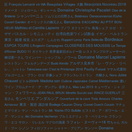
Beaujolais Nouveau 2018
区
François Lemarié
vin WA
Beaujolais Villages
大鵬
Domaine Christophe Pacalet
ドメーヌ・ジェローム・ギシャール
Clos de la
シャンパーニュ
Briderie
ソムリエの日野さん
Boldness
Oenoconnexion Kisho
Barcelona
Covert Garden
オーリックスの橋元さん
S'ACCAPAU
AU P'TIT BON-
Mathieu et Camille Lapierre
HEUR
ブノワ
オクトーブル
鳥海シェフ
ロゼ・ド・
パスカル・シモニュッティ
台湾自然派ワイン試飲会
イヤン・ベルトラン
ザザ
Bordeaux
東京・銀座
桜見
エスポア・しんかわ
Ruppert Leroy
Paris Belleville
CLOSERIES DES MOUSSIS
ESPOA TOURS
L'Angevin
Campagnes
Le Temps
d'Aimer
BUDO 11
ガイヤック
世界遺産旧ボルドー街
レストランプロデューサーの
Domaine Marcel Lapierre
柳沼憲一さん
ワインバー・シャンブル・ノワール
アルザス見本市「レ・ヴァン・リベ
レストラン・フェルナンデーズ
Budo Kendo
レ」
シャトレ
Takezawa san
C'est le Printemps 2016
Pouilly-Fuissé
マサル式選別
Jules
ブルゴーニュ・ブラン
ロゼ
宗像シェフ
フランスレストラン 大輔さん
Nora
Chauvet
Madoka san
ピトル2004年
Cuiisne Japonaise
Camel
Méditerranée
濃い
ジ
ワイン
プロムナード・デ・ザングレ
谷井さん
Mas Lau 2013
キューヴェ・シャ
ャン・フォワラール
JEAN PAUL BRUN
Minette Suzuki san
RINCE GUERLUT
三
モンペリエ
アンダルシア
谷さん
Ouverture de la cave Trois Amours
Charles
東京・鴬谷
Aznavour
諏訪湖
Bodega Cauzon
Diony
Cuveé Ouech Cousin
マチュ
とマリオン
ヤン・ベルトラン
Mr. Yoshio ITO
Bulbille
ビストロ・ア・ボワール・エ・
ア・マンジェ
Aki
Domaine Vacheron
プルミエクリュ・ラ・ペリエール
フランソ
ラフォレ・ヌーヴォー18
ワ・エコ
サロン・リレエル
マグロの漁港
竹ちゃん
ガル
シノン
Domaine
ド・フー
フィロソフィー
シャトー・ブリアン
サンソー