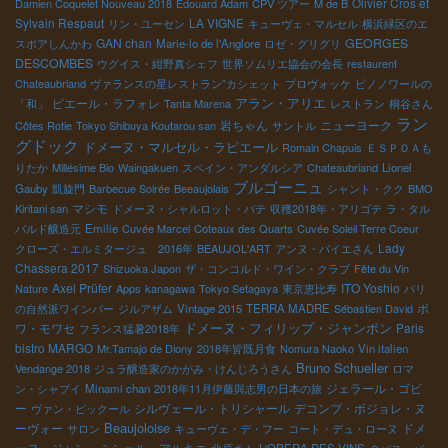
Olivier Cros et
Damien Coquelet Nouveau 2018
Edouard Adam
CPV ツアー
M de B
Sylvain Respaut
LA VIGNE
リン・ユーセン
キューヴェ・マルセル
横浜緑区のエ
GAN chan
GEORGES
スポアしんかわ
Marie-lo de l'Anglore
ロゼ・グリグリ
DESCOMBES
ウグイス・紺野真シェフ
世界ソムリエ協会の会長
restaurent
Chateaubriand
ヴァランスの星レストラン”カシェット
プロヴォッケ
ピノノワールの
ピエール・ラフォレ
アラン・アリエ
「和」
Tanta Marena
レストラン
桐谷さん
ラン
岩ちゃん
ニューヨーク
Côtes Rotie
Tokyo Shibuya Koutarou san
サントル
グドック
ドメーヌ・マルセル・ラピエール
Romain Chapuis
ＥＳＰＯＡも
りたか
Millésime Bio
Waingakuen
スペイン・アンダルシア
Chateaubriand
Lionel
ブルゴーニュ
Gauby
凱旋門
Barbecue Soirée
Beeaujolais
シャント・クク
BMO
マシモ
Kiritani san
ドメーヌ・シャルロット・バテ
収穫2018年・アリゴテ
ラ・タル
バルド醸造元
Emilie
Cuvée Marcel
Coteaux des Quarts
Cuvée Soleil Terre Coeur
Lady
クローズ・エルミタージュ 2016年
BEAUJOL'ART
アンヌ・パイエさん
Chassera 2017
Shizuoka Japon
ザ・コンコルド・ワイン・クラブ
Fête du Vin
Axel Prüfer
ITO Yoshio
Nature
Apps
kanagawa
Tokyo Setagaya
東京恵比寿
パリ
ボ
の自然派ワインバー
ジルアザム
Vintage 2015
TERRA MADRE
Sébastien David
ワ・モワセ
ドメーヌ・フィリップ・ジャンボン
Paris
フランス猛暑2018年
bistro MARGO
Mr.Tamajo de Diony
2018年皆既月食
Nomura Naoko
Vin italien
Bruno Schueller
Vendange 2018
ジュラ醸造家のかがみ・けんじろうさん
ロマ
ジェラール・ゴビ
ン・シャプイ
Minami chan
2018年11月伊藤與志男の日本の旅
ー
シルヴェール・トリシャール
デコンブ・ボジョレ・ヌ
ヴァン・ピックール
Beaujoloise
ーヴォー
ドメ
サロン
キューヴェ・デ・フー
コート・デュ・ローヌ
ーヌ・ジャン・ミシェル・アルキエ