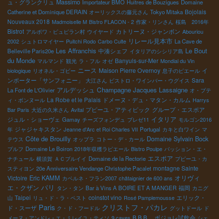
ュ・グランクリュ
Massimo
Importateur BMO
Huitres de Bouzigues
Domaine
Bojolais
Catherine et Dominique DERAIN
オーリックスの藤元さん
Tokyo Mitaka
Nouveaux 2018
Madmoiselle M
Bistro FLACON - 2
作家・リンさん
桜島 2016年
Bistrot
カトリーヌ・ジャンボン
アルボワ・ピュピラン村
ウイヤード
Abouriou
リレール見本市
2002
シュトロマイヤー
Puitchi Rodo
Carbo Culte
La Cave de
Les Affranchis
Le Bout
中湊シェフ
Belleville Paris20e
イタリアのシシリア島
du Monde
Banyuls-sur-Mer
マルマンド
観光
ラ・フル
オゼ
Mondial du Vin
ニース
Maison Pierre Overnoy
イ
biologique
リオネル・ゴビー
息子のピエール
ンポーター「サンフォニー」
Sara
大江さん
ビストロ・ワインバー・ウグイス
アルデッシュ
Champagne Jacques Lassaigne
La Font de L'Olivier
オ・プテ
La Robe et le Palais
ドメーヌ・デュ・マタン・カルム
ィ・ボンヌール
Harrys
プピーユ・アティピック
グループ・エスポア
Bar Paris
大近の久米さん
Avital
イタリア
ジュル・ショーヴェ
Gamay
チーズフォンデュ
ブレゼ11
モルゴン2016
ジャジャキスタン
年
Jeanne d'Arc et Roi Charles VII
Portugal
カキと白ワイン
マ
Côte de Brouilly
Domaine Sylvain Bock
テウス
オップラ
コトー・デ・カール
プルフ
Domaine Le Boiron
2018年収穫ラピエール
Bistro Poulpe
パッション・エ・
エスポア
ナチュール
横須賀
ＡＣブルイイ
Domaine de la Rectorie
プピーユ・カ
montagne Sainte
スティヨン
20e Anniversaire Vendange Christophe Pacalet
Eric KAMM
オリヴィ
Victoire
カベルネ・フラン2007
châtaignier de 600 ans
パリ
エ・クザン
福岡
タン・タン
Bar à Vins A BOIRE ET A MANGER
カニグ
Taipei
coinstot vino
エリック・
山
リュ・ド・ラ・ペスト
Rosé Pamplemousse
Paris
クリストフ・パカレ
ド・スーザ
ク・ド・フードル
グットドール
ド
B.B.B. ボジョレ試飲会
メーヌ・アンドレ・エ・ミレイユ・ティソ
9 caves
シェ