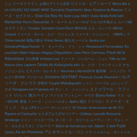
イーストライン
ビストロ・ビアンカーラ
ニュ
お酒のアトリエ吉祥
Bistro Bar à
ドメ
vin UGUISU
NO NAME WINE
Domaine Chambertin
Beau
Hospice de Beaune
ーヌ・セクスタン
Elian Da Ros
Iwata Koki san
Pic Saint Loup
KM31
Ooita
Marseilles
Kevin Descombe
ラ・ルース
ルフォーロゼ
マルゴの中島さん
ルーツ66
カスティヨン
Monica
Trouillas
Domaine Clusel Roch
エル・ルンベロ
Michel
Grisard
ドメーヌ・ポール・ルイ・ウジェンヌ
ドメーヌ・リショーム 1989年シラ
OlivierJeantet
桜島の噴火
Prime Senso
南仏モンペイル
Asuka san
DomainePhilippeTessier
ラ・キューヴェ・ドゥ・シャ
Restautrant Fernandaise
Au
Place de la
couchant
Midori Sakaya
Nagoya Dégustation
Jean-Piere Cointreau
République
日仏商事
Ishibashi san
ドメーヌ・ジェローム・ジュレ
Fête du Vin
Décès de Katsuyama san
Nature chez Lapierre
ル・クロ・ファンティンヌ
サカ
ノジュンさん
ビストロ・セレスタン
Nouveau Laforest2018
飯田橋 ジャングレ
マ
パルテ
Domaine SEXTANT
ルゴー2016年
マジエール
Florance
Cuvée Plussard
ィーダ・クレウス
伊勢丹
Couple Wakabayashi
シャン・リーブル
ムレシップ・
エドゥワール・ラフィ
ロゼ
Kanagawa ken Fujisawa shi
ポン・ト・シャンジュ
ット
南スペイン
ヴァレり
アメリカ
アントニー・テヴネ
Bistro Atelier
マス・ロ
ドメーヌ・エ
ー2013年
新宿
ドメーヌ・シャンベルタン
Apéro
諏訪
アコワボン
リック・カム
CPVメンバー
サンジョゼフ
St Chinian
Anniversaire de Mr ITO
Repaire et Cartouche
エスポアよろずやつツアー
Château Lassolle
Brasserie
Vendange
ジャン・ドゥローブル
キンタ・ド・カリーユ
ムーラン・ナ・ヴォン
パ
フルーリー
Japon
Ｃave Fujiki
リ・カルチエラタン
Bistro de Komatsuya san
アレキサンドル・バン
Aix-en-Provence
Opéra
トマ
ジェローム・ギシャール