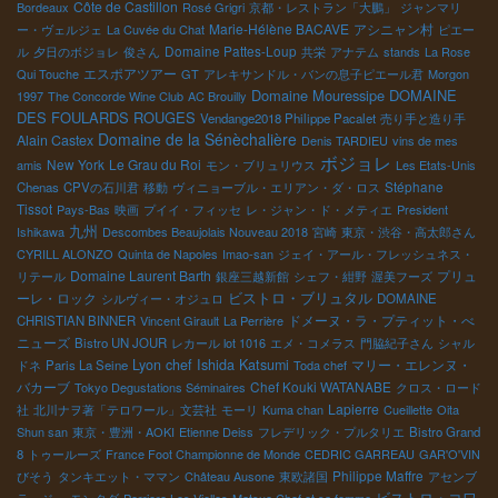
Côte de Castillon
Bordeaux
Rosé Grigri
京都・レストラン「大鵬」
ジャンマリ
Marie-Hélène BACAVE
アシニャン村
ー・ヴェルジェ
La Cuvée du Chat
ピエー
Domaine Pattes-Loup
ル
夕日のボジョレ
俊さん
共栄
アナテム
stands
La Rose
エスポアツアー
Qui Touche
GT
アレキサンドル・バンの息子ピエール君
Morgon
Domaine Mouressipe
DOMAINE
1997
The Concorde Wine Club
AC Brouilly
DES FOULARDS ROUGES
Vendange2018 Philippe Pacalet
売り手と造り手
Domaine de la Sénèchalière
Alain Castex
Denis TARDIEU
vins de mes
ボジョレ
New York
Le Grau du Roi
amis
モン・ブリュリウス
Les Etats-Unis
Stéphane
Chenas
CPVの石川君
移動
ヴィニョーブル・エリアン・ダ・ロス
Tissot
Pays-Bas
映画
プイイ・フィッセ
レ・ジャン・ド・メティエ
President
九州
Ishikawa
Descombes Beaujolais Nouveau 2018
宮崎
東京・渋谷・高太郎さん
CYRILL ALONZO
Quinta de Napoles
Imao-san
ジェイ・アール・フレッシュネス・
Domaine Laurent Barth
プリュ
リテール
銀座三越新館
シェフ・紺野
渥美フーズ
ビストロ・ブリュタル
ーレ・ロック
シルヴィー・オジュロ
DOMAINE
ドメーヌ・ラ・プティット・べ
CHRISTIAN BINNER
Vincent Girault
La Perrière
ニューズ
Bistro UN JOUR
レカール lot 1016
エメ・コメラス
門脇紀子さん
シャル
Lyon chef Ishida Katsumi
マリー・エレンヌ・
ドネ
Paris La Seine
Toda chef
バカーブ
Chef Kouki WATANABE
Tokyo Degustations Séminaires
クロス・ロード
Lapierre
社
北川ナヲ著「テロワール」文芸社
モーリ
Kuma chan
Cueillette
Oita
Shun san
東京・豊洲・AOKI
Etienne Deiss
フレデリック・プルタリエ
Bistro Grand
8
トゥールーズ
France Foot Championne de Monde
CEDRIC GARREAU
GAR'O'VIN
Philippe Maffre
びそう
タンキエット・ママン
Château Ausone
東欧諸国
アセンブ
ビストロ・コワ