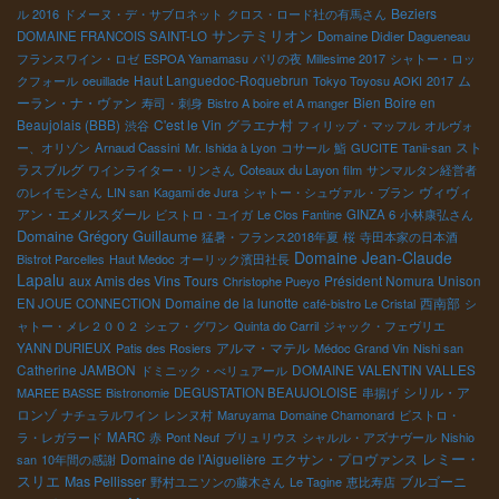
Beziers
ル 2016
ドメーヌ・デ・サブロネット
クロス・ロード社の有馬さん
サンテミリオン
DOMAINE FRANCOIS SAINT-LO
Domaine Didier Dagueneau
フランスワイン・ロゼ
ESPOA Yamamasu
パリの夜
Millesime 2017
シャトー・ロッ
Haut Languedoc-Roquebrun
ム
クフォール
oeuillade
Tokyo Toyosu AOKI
2017
ーラン・ナ・ヴァン
Bien Boire en
寿司・刺身
Bistro A boire et A manger
Beaujolais (BBB)
C'est le Vin
グラエナ村
渋谷
フィリップ・マッフル
オルヴォ
スト
ー、オリゾン
Arnaud Cassini
Mr. Ishida à Lyon
コサール
鮨
GUCITE
Tanii-san
ラスブルグ
ワインライター・リンさん
Coteaux du Layon
film
サンマルタン経営者
ヴィヴィ
のレイモンさん
LIN san
Kagami de Jura
シャトー・シュヴァル・ブラン
アン・エメルスダール
ビストロ・ユイガ
Le Clos Fantine
GINZA 6
小林康弘さん
Domaine Grégory Guillaume
猛暑・フランス2018年夏
桜
寺田本家の日本酒
Domaine Jean-Claude
Bistrot Parcelles
Haut Medoc
オーリック濱田社長
Lapalu
aux Amis des Vins Tours
Président Nomura Unison
Christophe Pueyo
Domaine de la lunotte
西南部
EN JOUE CONNECTION
café-bistro Le Cristal
シ
ャトー・メレ２００２
シェフ・グワン
Quinta do Carril
ジャック・フェヴリエ
アルマ・マテル
YANN DURIEUX
Patis des Rosiers
Médoc Grand Vin
Nishi san
Catherine JAMBON
DOMAINE VALENTIN VALLES
ドミニック・べリュアール
シリル・ア
MAREE BASSE
Bistronomie
DEGUSTATION BEAUJOLOISE
串揚げ
ロンゾ
ナチュラルワイン
レンヌ村
Maruyama
Domaine Chamonard
ビストロ・
ラ・レガラード
MARC
赤
Pont Neuf
ブリュリウス
シャルル・アズナヴール
Nishio
レミー・
Domaine de l’Aiguelière
エクサン・プロヴァンス
san
10年間の感謝
スリエ
Mas Pellisser
ブルゴーニ
野村ユニソンの藤木さん
Le Tagine
恵比寿店