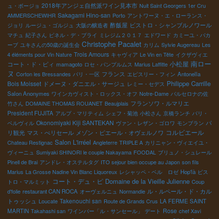
2018年アンジェ自然派ワイン見本市
ュ・ボージョ
Nuit Saint Georgers 1er Cru
Sakagami Hino-san
AMMERSCHEWIHR
Porto
アントワーヌ・エ・ローランス・
酢飯屋
ビストロ・シャンブルノワール
ジョリ
ルージュ・ゴルジュ
大阪の醸造者
マチュ
紀子さん
ピネル・デ・ブライ
ミレジム２０１７
エドワード
カミーユ・バカ
Christophe Pacalet
ーブ
ユキさんの50歳の誕生会
カリム
Sylvie Augereau
Les
Trois Amours
4 éléments pour Vin Nature
キャヴィア
Le Vin en Tête
イクザヴィエ
南ロー
小松屋
コート・ド・ピィ
mamagoto
ロセ・パンプルムス
Marius Laffitte
ヌ
フランス
Corton les Bressandes
パリ・一区
エピスリー・フィン
Antonella
Philippe Carrille
Bois Moisset
ドメーヌ・ダニエル・サージュ
レミー・セデス
Salon Anonymes
ワインカヴィスト・ロックス・オフ
Notre-Dame
バルセロナの佐
フランソワ・ルマリエ
竹さん
DOMAINE THOMAS ROUANET
Beaujplais
President FUJITA
アルプ・マリティム
シェフ・菊池
小松さん
京橋ランチ
パリ・
Okonomiyaki Kiji SANTEKAN
パ
ベルヴィル
ヴァン・レザン・ゴロワ
モンブラン
コルビエール
リ観光
マス・ぺリセール
メゾン・ピエール・オヴェルノワ
Salon L'irréel
Chateau Restignac
Angleterre
TRIPLE A
カリニャン・ヴィエイユ・
ヴィーニュ
Sumiyaki SHINORI le couple Nakayama
FOODAL
ブリュノ・シュレール
Pinell de Brai
アンドレ・オステルタグ
ITO sejour bien occupe au Japon
son fils
Marius
La Grosse Nadine Vin Blanc Liquoreux
レシャッペ・ベル ロゼ
Hop'là
ビス
コート・デュ・ピ
Domaine de la Vieille Julienne
トロ・マルミット
Coup
ル・ルペール・ド・カル
d'folie
restaurant CAN ROCA
オーヴェルニュ
Normandie
トゥッシュ
Takenouchi san
Loucate
Route de Grands Crus
LA FERME SAINT
Rose
MARTIN
Takahashi san
ワインバー「ル・サンセール」
デート
chef Xavi