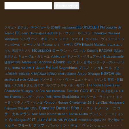
ていることに大きな喜びを感じる。 それぞれのスタイルが確立さ
Rechercher :
れてきた。 伝統的な果実味を大切するスタイル ミネラルが中心で
真っ直ぐ伸びてくるスタイル 薄ウマ系のスタイル 濃縮系でも驚く
ほど透明感があるスタイル 共通しているのは土壌の微生物を大切
にしていること。 美味しいワインを造るのに、土壌を生かすこと
クリュ・ボジョレ
テラヴェール
2018年
restaurant EL GINJOLER
Philosophie de
は当然のこと。 今や、ボルドー、ブルゴーニュのGrand Cruの醸
Yoshio ITO
Jean-Dominique CASSINI
レ・フラー・ルージュ
Frédérique Cossard
造元の多くがBio栽培を取り入れるようになった。 当たり前のこと
シルヴァン・オエッシュ
Vodopivec
シェフ・タケモト
ボジョレ・ヴィラージュ
ジ
だ。 一本何万円もするワインを造るのに、農薬・化学肥料をバン
ャンポール・ドーマン
Vin Picoeur
レミ・セデス
CPV Kikuchi Madoka
マニュエル
バンに使って、楽な農業をして宣伝費だけを膨大に使ってグラン
Roussillon
ローラン・バニョル
さん
石川アキノリ
Camille BACAVE
高知の
クリュの地位を継続するのに限界を感じてきたのだろう。 ワイン
石川さん
キューヴェ・カミーユ
yukiko san
ドメーヌ・ベリュアール
Bruissonnante
造りの基本である農作業に最大の経費を使うのは普通のこと。 ワ
Alsace
Marseille
Sandrine
猛暑2018年
ボナストレ
台湾インポーターのバーバラ
イン業界の中で、こんなに活発にワイン見本市をやっているのは
Jean Foillard
Kagoshima
ブルノ・シュレール
さん
Bistro MARMITE
プピー
Bio・自然派ワインの醸造家達だけ。 彼らのPassionが、ワイン業
Groupe ESPOA
Anjou
ユ2008年
écrivain KITAGAWA-NAWO
chef Julianne
50e
界の大切なことを変える原動力になっていることは間違えのない
anniversaire de Yuki san
ドメーヌ・ドゥ・ヴィーニュ・デュ・マインヌ
東京・世田
ことだ。 最低限、自分達が生計をたてる為に地球を汚すことは止
谷区・ナカモトさん
カエフェルコフ
シリル・ル・モワン
La Pioche Hayashi san
めてもらいたい。地球は皆の家だ。 “美味しいワイン”と“地球にや
Damien COQUELET
Chambolle Musigny 1er Cru
Nuit Bordeaux
株式会社JALUX
さしい”は両立する。
Shubidoba
the Thames
レルヴ・フォル
Petit Pierre
エドワール・ラフィット
ドメ
Pompon Rouge
Le Clos Rougeard
ーヌ・フランソワ・サンロ
Chardonnay 2016
Domaine Dard et Ribo
ドメーヌ・ニコ
Fujisawa
Chatelet
OSE
ル・スラ
ラ・カルマラン
Aux Amis Komatsu san
Kamm Asutra
ブラインドテースティン
Vendanges 2017
グ
LA REVUE DU VIN FRANCE
France/Uruguay 2:1
天と地のエ
フルーリ
クラブ・パッション・デュ・ヴァン
ネルギー
シュッ・・・・・ド