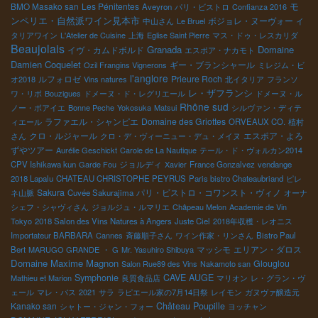
モ
BMO Masako san
Les Pénitentes
Aveyron
パリ・ビストロ
Confianza 2016
ンペリエ・自然派ワイン見本市
ボジョレ・ヌーヴォー
中山さん
Le Bruel
イ
タリアワイン
L'Atelier de Cuisine
上海
Eglise Saint Pierre
マス・ドゥ・レスカリダ
Beaujolais
Granada
Domaine
イヴ・カムドボルド
エスポア・ナカモト
Damien Coquelet
ギー・ブランシャール
Ozil Frangins Vignerons
ミレジム・ビ
l'anglore
ルフォロゼ
Prieure Roch
オ2018
Vins natures
北イタリア
フランソ
レ・ザフランシ
ワ・リボ
Bouzigues
ドメーヌ・ド・レグリエール
ドメーヌ・ル
Rhône sud
ノー・ボアイエ
Bonne Peche
Yokosuka
Matsui
シルヴァン・ディテ
ラファエル・シャンピエ
Domaine des Griottes
ィエール
ORVEAUX CO.
植村
クロ・ルジャール
エスポア・よろ
さん
クロ・デ・ヴィーニュー・デュ・メイヌ
ずやツアー
Aurélie Geschickt
Carole de La Nautique
テール・ド・ヴォルカン2014
ジョルディ
CPV Ishikawa kun
Garde Fou
Xavier
France Gonzalvez
vendange
2018 Lapalu
CHATEAU CHRISTOPHE PEYRUS
Paris bistro Chateaubriand
ピレ
Sakura
パリ・ビストロ・コワンスト・ヴィノ
ネ山脈
Cuvée Sakurajima
オーナ
シェフ・シャヴィさん
ジョルジュ・ルマリエ
Châpeau Melon
Academie de Vin
Tokyo
2018 Salon des Vins Natures à Angers
Juste Ciel
2018年収穫・レオニス
Importateur BARBARA
Cannes
斉藤順子さん
ワイン作家・リンさん
Bistro Paul
マッシモ
エリアン・ダロス
Bert
MARUGO GRANDE
・ G
Mr. Yasuhiro Shibuya
Domaine Maxime Magnon
Glouglou
Salon Rue89 des Vins
Nakamoto san
Symphonie
CAVE AUGE
Mathieu et Marion
良質食品店
マリオン
レ・グラン・ヴ
ェール
マレ・バス
2021
サラ
ラピエール家の7月14日祭
レイモン
ガヌヴァ醸造元
Kanako san
Château Poupille
シャトー・ジャン・フォー
ヨッチャン