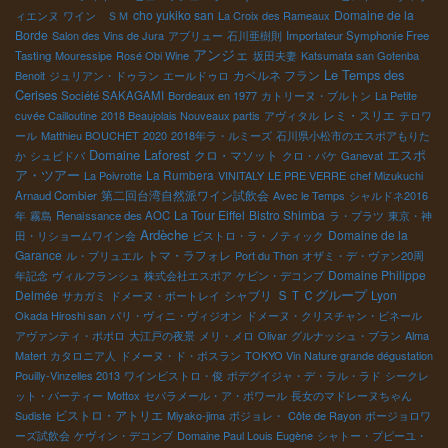
cho yukiko san
Domaine de la
ィエンヌ
ワイン ＳＭ
La Croix des Rameaux
Borde
Salon des Vins de Jura
アブリュー
石川亜樹則
Importateur Symphonie Free
アンジェ
Tasting
Mouressipe
Rosé Obi Wine
坂田夫妻
Katsumata san Gotenba
Le Temps des
カベルネ フラン
Benoit
ジュリアン・ドゥラン
エールドゥロ
Cerises
Société SAKAGAMI
Bordeaux en 1977
カトリーヌ・ブルトン
La Petite
レミ・スリエ
cuvée Cailloutine
2018 Beaujolais Nouveaux partis
アヴィタル
テロワ
ール
Matthieu BOUCHET
2020
2018年ラ・ルミーズ
石川県小松市のエスポアもりた
Domaine Laforest
エスポ
クロ・マソット
か
シュビドバ
クロ・バケ
Ganevat
ア・ツアー
La Rumbera
La Poivrotte
VINITALY
LE PRE VERRE
chef Mizukuchi
第二回台湾自然派ワイン試飲会
Arnaud Combier
Avec le Temps
シャルドネ2016
La Tour Eiffel
Bistro Shimba
年
霧島
Renaissance des AOC
ラ・プラツ
東京・神
Ardèche
Domaine de la
田・リショームワイン会
ビストロ・ラ・ノティック
Garance
トマ・ラフォレ
ル・ブリュエル
Port du Thon
オザミ・デ・ヴァン20周
Domaine Philippe
年記念
ヴィルフランシュ
株式会社エスポア
ケビン・デコンブ
ＳＴＣグループ
Delmée
シャブリ
Lyon
サカガミ
ドメーヌ・ボートレイ
Okada Hiroshi san
パリ・ヴィニ・ヴィジオン
ドメーヌ・クリスチャン・ビネール
アヴァンティ・ポポロ
大江戸の夜景
メリ・メロ
Olivar
グルナッシュ・ブラン
Alma
Matert
カタロニア人
ドメーヌ・ド・ボスラン
TOKYO Vin Nature grande dégustation
Pouilly-Vinzelles 2013
ワインビストロ・俊
ボデグイジャ・デ・ラル・ラド
シークレ
ット・パーティー
Mottox
セパラメール・ア・ボワール
長女のマドレーヌちゃん
ビストロ・アトリエ
Sudiste
Miyako-jima
ボジョレ・
Côte de Rayon
ボージョロワ
ーズ試飲会
ケヴィン・デコンブ
Domaine Paul Louis Eugène
シャトー・プピーユ・