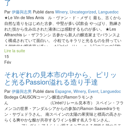
了
Par
伊藤與志男
Publié dans
Winery
,
Uncategorized
,
Languedoc
★Le Vin de Mes Amis ル・ヴァン・ド・メザミ 最も、古くから
自然な造りをはじめた古参、中堅が多い試飲会 やっぱり、熟練さ
れた技から生み出された液体には感動するものが多い。 ★Les
Affranchis レ・ザフランシ 古参から新人の醸造家までバランスよ
く構成されていて面白い。 小粒でもキラリと光るものを持ってい
る個性的な醸造家が多い。 ★L’iréel リレール 上記の二つの試飲
Lire la suite
会メンバーに入れない若手醸造家が多い。 ラングドック地方の最
15
も元気印の醸造家Escarpoletteのイヴォが主催しているサロンであ
Fév
る。 新人や若い人が多いので活気があって、よりフレンドリーな
雰囲気がある。 今年は京都の大鵬の名シェフ幸樹さんが料理を作
それぞれの見本市の中から、ピリッ
ってくれた。 ★Roots66 ルーツ66 最も小規模でファミリー的な
と光るPassion溢れる造り手達
試飲会。 スタイルも超ナチュレルなものを目指している蔵人が多
く、 まだ世に知られていない蔵もあり興味深い試飲会でもある。
Par
伊藤與志男
Publié dans
Espagne
,
Winery
,
Event
,
Languedoc
★Millesime Bio ミレジム・ビオ 最も大きなサロン。モンペリエの
Bodega CAUSONコーゾン醸造のRamonラモンさ
巨大な展示会場で行われている。 色んな国からビオ栽培者が一同
ん （L’iréelリレール見本市） スペイン・フラ
に集まったという感じ。 ビオというだけで、あまり好ましくない
メンコの世界・アンダルシアからの参加のRamon Saavedraラモ
ワインも多かった過去がある。 でも、今年はかなり意識も造りも
ン・サヴェドラさん。 南スペインの太陽の果実味と標高の高さか
自然な方法をとるところが増えている。 価格も安いものが多く、
らくる爽やかな酸が共存するワインを醸す名人ラモンさん。
興味深い蔵を何件が発掘した。
アンダルシア人らしい明るさと芯のある個性を持つラモ