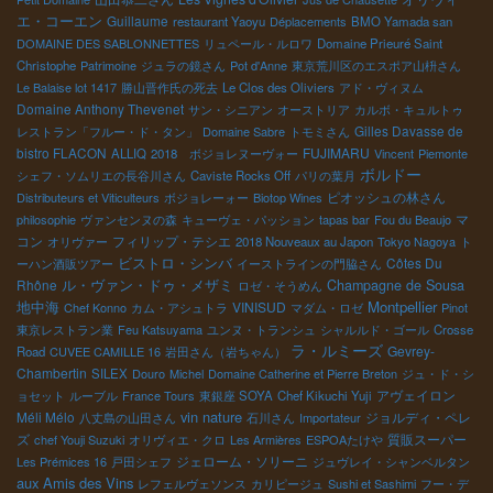
エ・コーエン
Guillaume
restaurant Yaoyu
Déplacements
BMO Yamada san
DOMAINE DES SABLONNETTES
リュペール・ルロワ
Domaine Prieuré Saint
Christophe
Patrimoine
ジュラの鏡さん
Pot d'Anne
東京荒川区のエスポア山枡さん
Le Balaise lot 1417
勝山晋作氏の死去
Le Clos des Oliviers
アド・ヴィヌム
Domaine Anthony Thevenet
サン・シニアン
オーストリア
カルボ・キュルトゥ
Gilles Davasse de
レストラン「フルー・ド・タン」
Domaine Sabre
トモミさん
bistro FLACON
FUJIMARU
ALLIQ
2018 ボジョレヌーヴォー
Vincent
Piemonte
ボルドー
シェフ・ソムリエの長谷川さん
Caviste Rocks Off
パリの葉月
ピオッシュの林さん
Distributeurs et Viticulteurs
ボジョレーォー
Biotop Wines
マ
philosophie
ヴァンセンヌの森
キューヴェ・パッション
tapas bar
Fou du Beaujo
コン
フィリップ・テシエ
オリヴァー
2018 Nouveaux au Japon
Tokyo Nagoya
ト
ビストロ・シンバ
Côtes Du
ーハン酒販ツアー
イーストラインの門脇さん
Rhône
ル・ヴァン・ドゥ・メザミ
Champagne de Sousa
ロゼ・そうめん
Montpellier
地中海
VINISUD
Chef Konno
カム・アシュトラ
マダム・ロゼ
Pinot
東京レストラン業
Feu Katsuyama
ユンヌ・トランシュ
シャルルド・ゴール
Crosse
ラ・ルミーズ
Gevrey-
Road
CUVEE CAMILLE 16
岩田さん（岩ちゃん）
Chambertin
SILEX
Douro
Michel
Domaine Catherine et Pierre Breton
ジュ・ド・シ
アヴェイロン
ョセット
ルーブル
France Tours
東銀座 SOYA
Chef Kikuchi Yuji
vin nature
Méli Mélo
ジョルディ・ペレ
八丈島の山田さん
石川さん
Importateur
ズ
質販スーパー
chef Youji Suzuki
オリヴィエ・クロ
Les Armières
ESPOAたけや
ジェローム・ソリーニ
Les Prémices 16
戸田シェフ
ジュヴレイ・シャンベルタン
aux Amis des Vins
レフェルヴェソンス
カリピージュ
Sushi et Sashimi
フー・デ