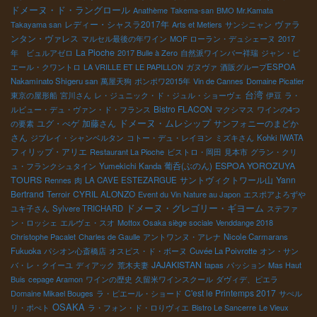
ドメーヌ・ド・ラングロール
Anathème
Takema-san
BMO Mr.Kamata
レディー・シャスラ2017年
ヴァラ
Takayama san
Arts et Metiers
サンシニャン
ンタン・ヴァレス
マルセル最後の年ワイン
MOF ローラン・デュシェーヌ
2017
La Pioche
年 ビュルアゼロ
2017 Bulle à Zero
自然派ワインバー祥瑞
ジャン・ピ
エール・クワントロ
LA VRILLE ET LE PAPILLON
ガヌヴァ
酒販グループESPOA
Nakaminato Shigeru san
萬屋天狗
ポンポワ2015年
Vin de Cannes
Domaine Picatier
台湾
東京の屋形船
宮川さん
レ・ジュニック・ド・ジュル・ショーヴェ
伊豆
ラ・
Bistro FLACON
ルビュー・デュ・ヴァン・ド・フランス
マクシマス
ワインの4つ
ユグ・べゲ
加藤さん
ドメーヌ・ムレシップ
サンフォニーのまどか
の要素
さん
ジブレイ・シャンベルタン
コトー・デュ・レイヨン
ミズキさん
Kohki IWATA
フィリップ・アリエ
Restaurant La Pioche
ビストロ・岡田
見本市
グラン・クリ
葡呑(ぶのん)
ESPOA YOROZUYA
ュ・フランクシュタイン
Yumekichi Kanda
TOURS
サントヴィクトワール山
Yann
Rennes
肉
LA CAVE ESTEZARGUE
Bertrand
CYRIL ALONZO
Terroir
Event du Vin Nature au Japon
エスポアよろずや
ドメーヌ・グレゴリー・ギヨーム
ユキ子さん
Sylvere TRICHARD
ステファ
ン・ロッシェ
エルヴェ・スオ
Mottox Osaka siège sociale
Venddange 2018
Christophe Pacalet
Charles de Gaulle
アントワンヌ・アレナ
Nicole Carmarans
Fukuoka
パシオン心斎橋店
オスピス・ド・ボーヌ
Cuvée La Poivrotte
オン・サン
JAJAKISTAN
バ・レ・クイーユ
ディアック
荒木夫妻
tapas
パッション
Mas Haut
Buis
cepage Aramon
ワインの歴史
久留米ワインスクール
ダヴィデ、ピエラ
C'est le Printemps 2017
Domaine Mikael Bouges
ラ・ピエール・ショード
サぺル
OSAKA
リ・ポぺト
ラ・フォン・ド・ロりヴィエ
Bistro Le Sancerre
Le Vieux