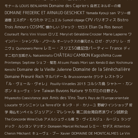
Domaine des Capriers
モナール
LOUIS BENJAMIN
自然エネルギーの畑
DOMAINE FREDERIC ET ARNAUD GESCHICKT
Yamada Kyouji san
マリー修
CPV パリオフィス
Bistro
道僧
エスポア・もりたか
マニュエル
Sumoll cépage
COSMIC
Trois Amours
Elian Da Ros
懐かしい
ジャック・セロス
Benoit
Courault
Paris Vini Vision
ロリエ
Meryl et Géraldine Croizier
Marie Lapierre
ワ
インバー・シャンブル・ノワール
オーリックスの藤元さん
ロゼ・グリグリ
レ・ガ
レミー・スリエ50歳記念パーティー
France
ニヴェ
Quinonero Pierre
ディ
Kagoshima
CHÂTEAU CAMBON
オニ社の玉城さん
Nakaminato
Cuvee
Printemps
Septime
シェフ・菊池
Atsumi Foods Mori san
Kendo 8 dan Yoshimura
Domaine de la Sénèchalière
Domaine de la Vieille Julienne
Kenichi
Domaine Prieuré Roch
サルバドール
レストラン
Bruissonnante
グシテ
「ル・ヴェール・ヴォレ」
コルシカ島
シャトー・カン
Pouilly-Vinzelles 2013
Taiwan Buvons Nature
ボン
サカガミの日野さん
キューヴェ・シャ
aux Amis des Vins Tours
Miyamoto
Coexistence
Pays de l'Europe orientale
Loucate
サンシニャン
La Terre d'Or
キンタ・ド・カリーユ
野崎ワインショップ
哲
ジュリアン・マレシャル
第二回台湾自然派ワイン試飲会
学
南仏モンペイル
The Concorde Wine Club
アメルシュヴィル畑
ラ・ヴィエルジュ・ルージュ
ラング
ドック・ルシヨン
マリオン
Domaien Marcel Richaud
レミー・セデス
Attention
Chenin Méchant
キューヴェ・ブー
Xavier
DOMAINE DE MONTCALMES
Le Vin