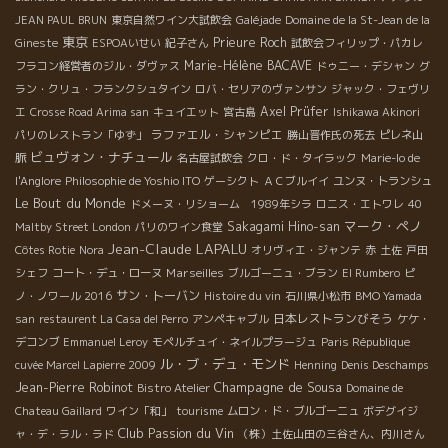
JEAN PAUL BRUN
東京自然ワイン大試飲会
Galéjade
Domaine de la St-Jean de la
東京
Prieure Roch
Gineste
ESPOAいせい
紀子さん
試飲会フィリップ・パカレ
Marie-Hélène BACAVE
フラコン経営者のジル・ダヴァス
ドゥニー・デシャン
グ
ラン・クリュ・フランクシュタイン
ロバ・セリアのヴァンサン
ジャック・フェヴリ
Axel Prüfer
エ
Crosse Road Arima san
キュイエット
宮古島
Ishikawa Akinori
ラファエル・シャンピエ
パリのレストラン「ゆず」
勝山晋作氏の死去
ピレネ山
ビュヴォン・ナチュール
脈
名古屋試飲会
クロ・ド・タイラック
Marie-lo de
l'Anglore
Philosophie de Yoshio ITO
ゲーシクト
ＡＣブルイイ
ユンヌ・トランシュ
Le Bout du Monde
ドメーヌ・リショーム 1989年シラ
ロニス・エトワレ
40
マーク・ペノ
Sakagami Hino-san
Maltby Street London
パリのワイン食堂
Jean-Claude LAPALU
Côtes Rotie
Nora
オリヴィエ・ジャンテ
赤
土佐
戸田
Marseilles
シェフ
コート・デュ・ローヌ
ブルゴーニュ・ブラン
El Rumbero
ピ
サン・トーバン
ノ・ノワール 2016
Histoire du vin
石川県小松市
BMO Yamada
日本レストランびそう
san
restaurent La Casa del Perro
アンペキャブル
ケケ・
デコンブ
Emmanuel Leroy
モペルチュイ・ネイルプラージュ
Paris République
ル・ブ・デュ・モンド
cuvée Marcel Lapierre 2009
Henning
Denis Deschamps
Champagne de Sousa
Jean-Pierre Robinot
Bistro Atelier
Domaine de
Chateau Gaillard
ワイン「和」
tourisme
ムロン・ド・ブルゴーニュ
ボデグイジ
Club Passion du Vin
ャ・デ・ラル・ラド
（株）土佐山田の三谷さん、内川さん