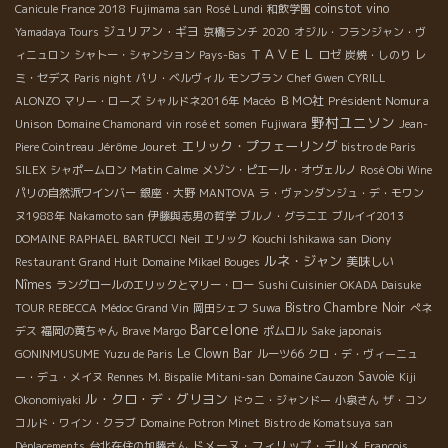
coinstot vino
Canicule France 2018
Fujimama san
Rosé Lundi
和飲学園
ジュリアン・ギヨ
Yamadaya Tours
京橋ランチ
2020
オジル・フランジャン・ヴ
ＴＡＶＥＬ
ィニュロン
シャトー・シャンション
Pays-Bas
ロゼ
炭焼・しのり
レ
ミ・セデス
Paris night
パリ・ベルヴィル
モンブラン
Chef Gwen
CYRILL
ＢＭО社
Président Nomura
ALONZO
マリー・ローズ
シャルドネ2016年
Macéo
野村ユニソン
Unison
Domaine Chamonard
vin rosé et somen
Fujiwara
Jean-
エリック・プフェーリング
Jérôme Jouret
Piere Cointreau
bistro de Paris
SILEX
シャポームロン
Matin Calme
メゾン・ピエール・オヴェルノ
Rosé Obi Wine
パリの自然派ワインバー
銀座・大野
MANTOVA
ラ・ヴァンダンジュ・デ・モワン
ヌ1988年
Nakamoto san
伊藤與志男の哲学
ブルノ・グラニエ
ブルイイ2013
DOMAINE RAPHAEL BARTUCCI
Neil
エリック
Kouchi Ishikawa san
Diony
ルネ・ジャン
美味しい
Restaurant Grand Huit
Domaine Mikael Bouges
Nîmes
ラングロールのエリックとマリー・ロー
Sushi Cuisinier OKADA Daisuke
Bistro Chambre Noir
TOUR REBECCA
Médoc Grand Vin
岡田シェフ
Suwa
ぺネ
Barcelone
デス
福岡の黄ちゃん
Brave Margo
ポムロル
Sake japonais
Le Clown Bar
GONINMUSUME
Yuzu de Paris
ルーツ66
クロ・デ・ヴィーニュ
Savoie
ー・デュ・メイヌ
Rennes
M. Bispalie
Mitani-san
Domaine Cauzon
Kiji
ル・クロ・デ・グリヨン
Okonomiyaki
ドゥニ・ジャンドー
小泉さん
ザ・コン
コルド・ワイン・クラブ
Domaine Potron Minet
Bistro de Komatsuya san
ドメーヌ・フィリップ・デルメ
Déplacements
台北在住の加藤さん
François