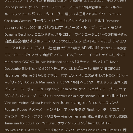
テル
アルプ・マリティム
名古屋自然派ワイン試飲会
エマニュエル・ルロワ
Opéra
Vin de primeur
サロン・サン・ジャン
ラ・ノティック経営者キャロル
シルベー
ジュル・ショーヴェ
ル・トリシャール
嬉しい
お正月2019年
パリ・シャトレ
ローラン・バニョル
Domaine
Chateau Cassini
パリ・ビストロ・マルゴ
バルセロナ
ドメーヌ・ル・ブ・デュ・モンド
Lapierre
ピトル2004年
Domaine Geschickt
エニンドさん
バルセロナ・ワインエージェントの佐竹裕子さん
自然派試飲会ビオジョレーヌ
ビストロ・マルゴ
ティエリ
リヨンの石田シェフ
ー・フォレスチエ
ディオニ社
AD VINUM
感動
大江戸の夜景
サンピエール教会
マス・ロー・ブラン
サラ
自然派ワイン・インポーター・イーストライン社
ペシコ
Mr. Hiroshi OSONO
To-han Ishibashi san
セバスチャン・デルヴィユ
Kevin
コルビエール
Descombe
ミレジム・ビオ2019
勝山さん
霧島
VINI CIRCUS
Nadja
Jean-Pierre BISPALIE
ホテル・ボマ
ピノ・ドゥニス品種
レストラン「シャト
ーブリアン」
Côtes de Marmandais
モンペイル村
へニング・オエッシュ
荒木夫妻
ま
ビストロ・ラ・ヴィーニュ
Higashi guinza SOYA
サン・ジョゼフ
ラ・プラッツ
Jean Foillard
どかさん
パティ・デ・ロジエル
Mottox Osaka siège sociale
Les
Jean François Nicq
Vins des Moines
Okada Hiroshi san
リースリング
ドメーヌ・アンドレ・オステルタグ
Foulard Rouge
Pinot noir
ラ・グロス・ナ
ディンヌ・ヴァン・ブラン・リコルー
vins de mes amis
勝山晋作死去
マサル式選別
Tanii-san
Port du Thon
Yan Drieu
ケヴィン・デコンブ
Rémi DUFAITRE
焼
Nouveau2018
スペイン・アンダルシア
ブノワ
France Canicule 37℃
Breze 11