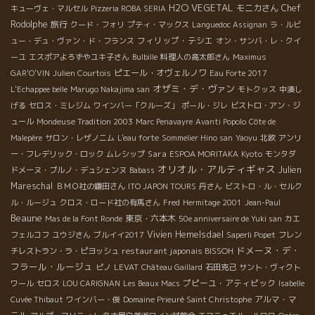
H2O VEGETAL
モニカさん
Chef
キューヴェ・マルセル
Pizzeria ROBA SERIA
Rodolphe
旅行
クード・フォリ
プティ・マックス
Languedoc Assignan
ラ・ルビ
フィリップ・テシエ
ュー・デュ・ヴァン・ド・フランス
オン・サンバ・レ・クイ
ーユ
エスポアよろずやユキ子さん
Bulbille
料理人の高太郎さん
Maximus
ピエール・オヴェルノワ
GAR'O'VIN
Julien Courtois
Eau Forte 2017
オザミ・デ・ヴァン
L'Echappee belle
Marugo Nakajima san
モトクッス
中湊し
げる
セロス・ミレジム
ワインバー「クルーズ」
ポール・ジレ
ビストロ・アン・ジ
ュール
Mondeuse Tradition 2003
Marc Penavayre
Avanti Popolo
Côte de
Malepère
サロン・レザノニム
L'eau forte
Sommelier Hino san
Yaoyu
北欧
アンリ
Sara
ー・フレデリック・ロック
ムレシップ
ESPOA MORITAKA
Kyoto
モンタダ
オリオル・アルティギャス
Julien
ドメーヌ・ブルノ・デュシェンヌ
Babass
Mareschal
ＢＭＯ社の鎌田さん
ITO JAPON TOURS
丹さん
ビストロ・ル・セルク
ル・ルージュ
クロス・ロード社の有馬さん
Fred
Hermitage 2001
Jean-Paul
Beaune
東京・六本木
Mas de la Font Ronde
50e anniversaire de Yuki san
カエ
Vivien Hemelsdael
フェルコフ
ユウジさん
ブルイイ2017
Saperli Popet
フレン
ドメーヌ・デ・
restaurant japonais BISSOH
チレストラン・ラ・ピヨッシュ
フラール・ルージュ
ピノ
LEVAT
Château Gaillard
石田克己
サント・ヴィクト
プピーユ・アティピック
ワール
セロス
LOU CARIGNAN
Les Beaux Macs
Isabelle
アルマ・マ
Cuvée Thibaut
ワインバー・俊
Domaine Prieuré Saint Christophe