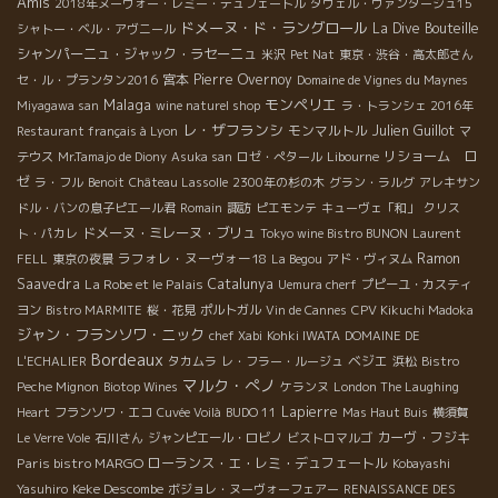
Amis
2018年ヌーヴォー・レミー・デュフェートル
タヴェル・ヴァンタージュ15
ドメーヌ・ド・ラングロール
La Dive Bouteille
シャトー・ベル・アヴニール
シャンパーニュ・ジャック・ラセーニュ
米沢
Pet Nat
東京・渋谷・高太郎さん
宮本
Pierre Overnoy
セ・ル・プランタン2016
Domaine de Vignes du Maynes
Malaga
モンペリエ
Miyagawa san
wine naturel shop
ラ・トランシェ 2016年
レ・ザフランシ
モンマルトル
Julien Guillot
Restaurant français à Lyon
マ
リショーム ロ
テウス
Mr.Tamajo de Diony
Asuka san
ロゼ・ぺタール
Libourne
ゼ
ラ・フル
Benoit
Château Lassolle
2300年の杉の木
グラン・ラルグ
アレキサン
ドル・バンの息子ピエール君
Romain
諏訪
ピエモンテ
キューヴェ「和」
クリス
ドメーヌ・ミレーヌ・ブリュ
ト・パカレ
Tokyo wine Bistro BUNON
Laurent
ラフォレ・ヌーヴォー18
Ramon
FELL
東京の夜景
La Begou
アド・ヴィヌム
Saavedra
La Robe et le Palais
Catalunya
Uemura cherf
プピーユ・カスティ
ヨン
Bistro MARMITE
桜・花見
ポルトガル
Vin de Cannes
CPV Kikuchi Madoka
ジャン・フランソワ・ニック
chef Xabi
Kohki IWATA
DOMAINE DE
Bordeaux
ベジエ
L'ECHALIER
タカムラ
レ・フラー・ルージュ
浜松
Bistro
マルク・ぺノ
Peche Mignon
Biotop Wines
ケランヌ
London The Laughing
Lapierre
Heart
フランソワ・エコ
Cuvée Voilà
BUDO 11
Mas Haut Buis
横須賀
カーヴ・フジキ
Le Verre Vole
石川さん
ジャンピエール・ロビノ
ビストロマルゴ
Paris bistro MARGO
ローランス・エ・レミ・デュフェートル
Kobayashi
Keke Descombe
Yasuhiro
ボジョレ・ヌーヴォーフェアー
RENAISSANCE DES