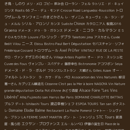
き鳥・しのり
メリ・メロ
ゴビー
飲み会
ローラン・フェル
ラトリエ・ド・キュイ
Roots 66
トロ
ジンヌ
ブー・デュ・モンド
Crosse Road
Languedoc-Roussillon
ワザム−ル
サンフォニーのまどかさん
レ・ザノ二ム
キューヴェ・ル・ラン・デ
シリル・アロンゾ
Chinon
ュ・メルル
カンヌ
Sudiste
カタロニア人
桜島2016
ドメーヌ・ニコラ・カルマラン
Graena
ドメーヌ・ドゥ・ラ・ガランス
ＥＳ
パトリック・デプラ
ＰＯＡもりたか
Louvre
Taketomi jima
アスカさん
Cuvée
ニース
Bistro Paul Bert Dégustation
Bedit Vilou
Ebisu
セバスチャン・リフォ
トロワザムール
Axel Prϋfer
Frédérique Cossard
VINITALY
RUE DE LA PESTE
オザミの小松さん
ガロ・ヴァン
Village Arbois Pupillin
オー・ドゥ・スッシュ社
Cuvee des Fous
ヴォンゴレ・スパゲティ
藤原幸也
Bistronomie
アコワボン
Seiya
ドメーヌ・ド・ラ・ボルド
オー・
フランスレストラン 大輔さん
Gilles Azam
フォルト
レストラン ラ・カサ・デル・ぺロ
Association des Vins Naturels
柳沼
憲一さん
カプリエル醸造元
Cézanne
C'est pas la Mer à boire
NAGOYA Vin Nature
Alsace Foire "Les Vins
grande dégustation
Ooita
Pot d'Anne
みどり酒屋
Libérés"
Alliq Fujimoto san
Harrys Bar Paris
DOMAINE CHARLOTTE BATTAIS
渡辺幸樹シェフ
プルフ
デート
Ishibashi Tours
ESPOA TOURS
Tan san
ボナスト
Domaine Elodie Balme
レ
Restaurant La Pioche
Pomerol
シャトー・シュヴァ
STC Tours
ル・ブラン
LA FERME SAINT MARTIN
ポン・ト・シャンジュ
居酒
エクサン・プロヴァンス
屋・風ら坊
エル・ルンベロ
伊藤の誕生日
Place de la