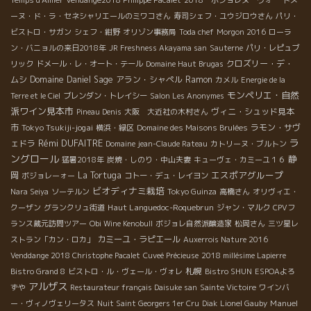
Temps d'Aimer
Vendange2018 Philippe Pacalet
2018 ボジョレヌーヴォー
ドメ
ーヌ・ド・ラ・セネシャリエールのミワコさん
寿司シェフ・ユウジロウさん
パリ・
ビストロ・サガン
シェフ・紺野
オリゾン事務局
Toda chef
Morgon 2016
ローラ
ン・バニョルの来日2018年
JR Freshness Akayama san
Sauterne
パリ・レピュブ
クロズリー・デ・
リック
ドメール・レ・オート・テール
Domaine Haut Brugas
ムシ
Domaine Daniel Sage
アラン・シャペル
Ramon
カメル
Energie de la
モンペリエ・自然
Terre et le Ciel
ブレンダン・トレイシー
Salon Les Anonymes
派ワイン見本市
ヴィニ・シュッド見本
Pineau Denis
大阪 大近社の木村さん
市
Tokyo Tsukiji-jogai
ラモン・サヴ
横浜・緑区
Domaine des Maisons Brulées
ラ
Rémi DUFAITRE
ェドラ
Domaine jean-Claude Rateau
カトリーヌ・ブルトン
ングロール
静
猛暑2018年
炭焼・しのり・中山夫妻
キューヴェ・カミーユ１６
エスポアグループ
岡
La Tortuga
ボジョレーォー
コトー・デュ・レイヨン
ビオディナミ栽培
Nara Seiya
ソーテルン
Tokyo Guinza
高橋さん
オリヴィエ・
Haut Languedoc-Roquebrun
クーザン
グランクリュ街道
ジャン・マルク
CPVフ
ランス蔵元訪問ツアー
Obi Wine Kenobull
ボジョレ自然派醸造家
松岡さん
三ツ星レ
カミーユ・ラピエール
ストラン「カン・ロカ」
Auxerrois Nature 2016
Venddange 2018 Christophe Pacalet
Cuveé Précieuse
2018 millésime Lapierre
札幌
Bistro Grand 8
ビストロ・ル・ヴェール・ヴォレ
Bistro SHUN
ESPOAよろ
アルザス
ずや
Restaurateur français Daisuke san
Sainte Victoire
ワインバ
Manuel
ー・ヴィノヴェリータス
Nuit Saint Georgers 1er Cru
Diak
Lionel Gauby