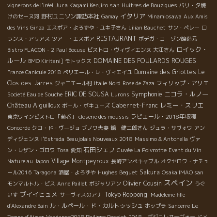
Jura Kagami Kenjiro san
vignerons de l'iréel
Huitres de Bouzigues
パリ・夕焼
イタリア
野村ユニソン諏訪本社
けのセーヌ河
Gamay
Minamiosawa
Aux Amis
des Vins Ginza
エスポア・よろずや・ユキ子さん
Lilian Bauchet
サン・ペレー
ロ
RESTAURANT
ランス・アリアス
ツアー・エスポア
ボデガ・コーゾン醸造元
ロイック・
Bistro FLACON - 2
Paul Bocuse
ビストロ・ヴィヴィエンヌ
大江さん
ルール
DOMAINE DES FOULARDS ROUGES
BMO Kiritani]
モトックス
Domaine des Griottes
Le
France Canicule 2018
ペリエール・レ・ヴィエイユ
Clos des Jarres
フィリップ・アリエ
ジャニエール村
Italie Nord
Rose de Zaza
Symphonie
ニコラ・ルノー
ERIC DE SOUSA
Societé Eau de Souche
Lurons
Château Aiguilloux
レミー・スリエ
Cabernet-Franc
ポール・ボキューズ
ラピエール・2018年収穫
東京ワインビストロ「葡呑」
closerie des moussis
Concorde
クロ・ド・ヴージョ
ブノワ夫妻
鏡 健二郎さん
ジュラ・サヴォワ
アン
ディジェンヌ
l'Estrada
Beaujolais Nouveaux 2018
Massimo & Antonella
ヴァ
石田シェフ
ン・レザン・ゴロワ
Tosa
愛知
Cuvée La Poivrotte
Event du Vin
Village Montpeyroux
Nature au Japon
長崎アンペキャブル
オクセロワ・ナチュ
Hughes Beguet
Sakura
ール2016
Taragona
酒屋・よろずや
Osaka IMAO san
スペイン
Olivier Cousin
モンマルトル・ビス
Anne Paillet
ボジャリアン
うぐ
プイイヒュメ
Tokyo Roppongi
いす
サーヴィスのアナ
Madeleine fille
ル・ルペール・ド・カルトゥッシュ
d'Alexandre Bain
ホップラ
Sancerre
Le