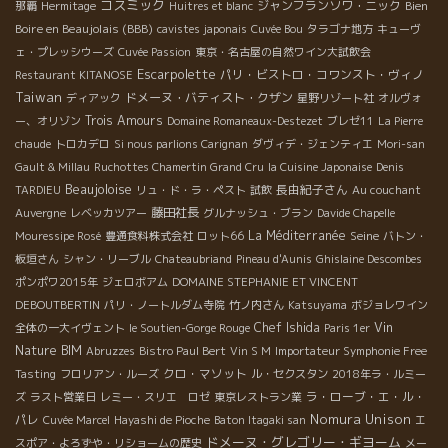
コスミック
ジャンフランソワ・ニック
Bien
那覇
Hermitage
Huitres et blanc
Boire en Beaujolais (BBB)
cavistes japonais
Cuvée Bou
タラゴナ地方
キューヴ
ェ・プレッシウーズ
Cuvée Passion
東京・名古屋の自然ワイン大試飲会
Escarpolette
パリ・ビストロ・コワンスト・ヴィノ
Restaurant KITANOSE
Taiwan
ドメーヌ・バティスト・クザン
ディアック
星野リゾート社
オルヴォ
Trois Amours
ー、オリゾン
Domaine Romaneaux-Destezet
ブレゼ11
La Pierre
chaude
トロカデロ
Si nous parlions Carignan
ダヴィデ・ジェンティエ
Mori-san
Gault & Millau
Ruchottes Chamertin Grand Cru
la Cuisine Japonaise
Denis
Beaujoloise
長由紀子さん
TARDIEU
リュ・ド・ラ・ペスト
試飲
Au couchant
藤田社長
Auvergne
レベッカツアー
グルナッシュ・ブラン
Davide Chapelle
La Méditerranée
Seine
Mouressipe Rosé
豊通食料株式会社
ロット66
バトン・
板垣さん
シャン・リーブル
Chateaubriand
Pineau d'Aunis
Ghislaine Descombes
ポンポワ2015年
ジェロボアム
DOMAINE STEPHANIE ET VINCENT
DEBOUTBERTIN
パリ・ノートルダム寺院
竹ノ内さん
Katsuyama
ボジョレワイン
Chef Ishida
Vin
全体の一大イヴェント
le Soutien-Gorge Rouge
Paris 1er
Nature BIM
Abruzzes
Bistro Paul Bert
Vin S M
Importateur Symphonie Free
クロ・マソット
Tasting
フロリアン・ルーズ
ル・セクスタン
2018年ラ・ルミー
ラ・ローブ・エ・ル・
ズ
ラスト営業日
レミー・スリエ ロゼ
東京レストラン業
Nomura Unison
パレ
Cuvée Marcel
Hayashi de Pioche
Baton Itagaki san
エ
ドメーヌ・グレゴリー・ギヨーム
スポア・よろずや・リショームの歴史
メー