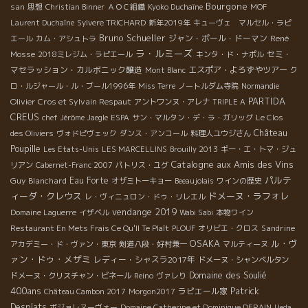
Bourgone
san
思想
Christian Binner
ＡＯＣ組織
Kyoko Duchaîne
MOF
Laurent Duchaîne
Sylvere TRICHARD
新年2019年
キューヴェ マルセル・ラピ
Bruno Schueller
ジャン・ポール・ドーマン
René
エール
カム・アシュトラ
ラ・ルミーズ
Mosse
セミ・
2018ミレジム・ラピエール
キンタ・ド・ナポル
マセラッション・カルボニック醸造
エスポア・よろずやツアー
Mont Blanc
ク
ロ・ルジャール・ル・ブール1996年
Miss Terre
ノートルダム寺院
Normandie
PARTIDA
Olivier Cros et Sylvain Respaut
アントワンヌ・アレナ
TRIPLE A
CREUS
chef Jérôme Jaegle
ESPA
サン・マルタン・デ・ラ・ガリッグ
Le Clos
Château
des Oliviers
ヴォドピヴェック
ダンス・アンコール
料理人ユウジさん
Poupille
Les Etats-Unis
LES MARCELLINS
Brouilly 2013
ギー・エ・トマ・ジュ
Catalogne
aux Amis des Vins
リアン
Cabernet-Franc 2007
パトリス・ユグ
パルテ
Guy Blanchard
Eau Forte
オザミトーキョー
Beeaujolais
ワインの歴史
ィーダ・クレウス
ドメーヌ・ラフォレ
レ・ヴィニュロン・ドゥ・リレエル
vendange 2019
Domaine Laguerre
イザベル
Wabi Sabi
本物ワイン
Sandrine
Restaurant En Mets Frais Ce Qu'Il Te Plaît
PLOUF
オリビエ・クロス
OSAKA
ル・ヴ
アカデミー・ド・ヴァン・東京
剣道八段・好村兼一
マルティーヌ
ァン・ドゥ・メザミ
レディー・シャスラ2017年
ドメーヌ・シャンベルタン
Domaine des Soulié
ドメーヌ・クリスチャン・ビネール
Reino
ヴァレり
400ans
Patrick
ラピエール家
Château Cambon 2017
Morgon2017
Desplats
ボジョレヌーヴォー
Domaine Catherine et Dominique DERAIN
Ueda