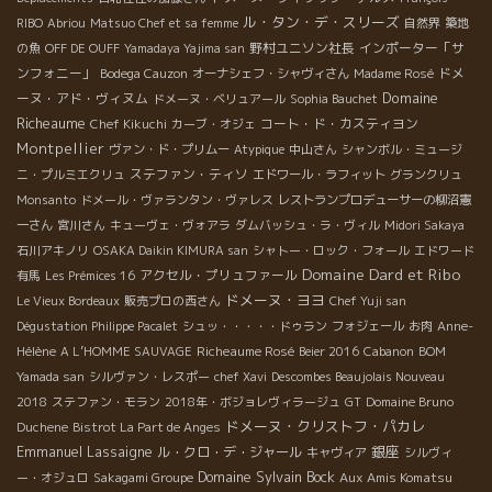
ル・タン・デ・スリーズ
RIBO
Abriou
Matsuo Chef et sa femme
自然界
築地
野村ユニソン社長
インポーター「サ
の魚
OFF DE OUFF
Yamadaya Yajima san
ンフォニー」
ドメ
Bodega Cauzon
オーナシェフ・シャヴィさん
Madame Rosé
Domaine
ーヌ・アド・ヴィヌム
ドメーヌ・ベリュアール
Sophia Bauchet
Richeaume
コート・ド・カスティヨン
Chef Kikuchi
カーブ・オジェ
Montpellier
ヴァン・ド・プリムー
Atypique
中山さん
シャンボル・ミュージ
ステファン・ティソ
ニ・プルミエクリュ
エドワール・ラフィット
グランクリュ
Monsanto
ドメール・ヴァランタン・ヴァレス
レストランプロデューサーの柳沼憲
一さん
宮川さん
キューヴェ・ヴォアラ
ダムバッシュ・ラ・ヴィル
Midori Sakaya
石川アキノリ
OSAKA Daikin KIMURA san
シャトー・ロック・フォール
エドワード
Domaine Dard et Ribo
アクセル・プリュファール
有馬
Les Prémices 16
ドメーヌ・ヨヨ
Le Vieux Bordeaux
販売プロの西さん
Chef Yuji san
Dégustation Philippe Pacalet
シュッ・・・・・ドゥラン
フォジェール
お肉
Anne-
Richeaume Rosé
Hélène
A L’HOMME SAUVAGE
Beier 2016
Cabanon
BOM
Yamada san
シルヴァン・レスポー
chef Xavi
Descombes Beaujolais Nouveau
2018
ステファン・モラン
2018年・ボジョレヴィラージュ
GT
Domaine Bruno
ドメーヌ・クリストフ・パカレ
Duchene
Bistrot La Part de Anges
Emmanuel Lassaigne
銀座
ル・クロ・デ・ジャール
キャヴィア
シルヴィ
Domaine Sylvain Bock
Aux Amis Komatsu
ー・オジュロ
Sakagami Groupe