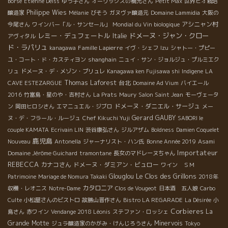
Borse
Etienne Deiss
ゆう子さん
オーリックスの橋元さん
Petit Max
世界ビオ栽培
Philippe Wies
醸造家
Mélanie
びそう
ガヌヴァ醸造元
Domaine Lammidia
大阪の
アシニャン村
今尾さん
ワインバー「ル・サンセール」
Mondial du Vin biologique
レミー・デュフェートル
ドメーヌ・ジャン・クロー
Italie
アヴィタル
ド・ラパリュ
Famille Lapierre
kanagawa
イヴ・シェフ
Izu
シャトー・プピー
ユ・コート・ド・カスティヨン
shanghain
ニュイ・サン・ジョルジュ・プルミエク
リュ
ドメーヌ・デ・メゾン・ブリュレ
Kanagawa ken Fujisawa shi
Indigene
LA
Thomas Laforest
台北
CAVE ESTEZARGUE
Domaine Ad Vium
バイエール
2016
竹富島・星のや・吉村さん
La Prats
Maury
Salon Saint Jean
モーヴェータ
ドメーヌ・ダニエル・サージュ
ン
岡田ヒロシさん
エマニュエル・ジブロ
メー
Gerard GAUBY
ヌ・デ・フラール・ルージュ
Chef Kikuchi Yuji
SABORI le
couple KAMATA
Ecrivain LIN
渋谷康弘さん
ジルアザム
Boldness
Damien Coquelet
鹿児島
Nouveau
Antonella
ジャーナリスト・ハン氏
Bonne Année 2019
Asami
Importateur
Domaine Jérôme Guichard
tramontane
長女のマドレーヌちゃん
REBECCA
カナコさん
ドメーヌ・ダミアン・ビュロー
ワイン ＳＭ
Le Clos des Grillons
Glouglou
Patrimoine
Mariage de Nomura Takaki
2018年
カタロニア
収穫・レオニス
Notre-Dame
Clos de Vougeot
日本酒 五人娘
Carbo
Culte
小松屋さんのビストロ
故勝山晋作さん
Bistro LA REGARADE
La Désirée
小
Corbieres
La
島さん
赤ワイン
Vendange 2018 Léonis
ステファン・ロッシェ
Grande Motte
Minervois
ジュラ醸造家のかがみ・けんじろうさん
Tokyo