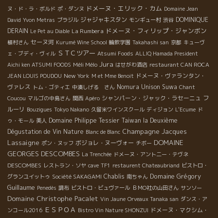
ドメーヌ・エリック・カム
ヌ・ド・ラ・ボルド
ポ・ダンヌ
Domaine Jean
ジャジャキスタン
DOMINIQUE
David
Yvon Metras
ブラジル
モンギュー村
渋谷
ドメーヌ・フィリップ・ジャンボン
DERAIN
La Rumbera
Le Pet au Diable
セーヌ河
植村さん
Kurumé Wine School
輪飲学園
Takahashi san
京都
キューヴ
ＳＴＣツアー
ェ・ブディ・ヴィル
Atsumi Foods
ALLIQ Hamada President
Jura
Méli Mélo
Aichi ken ATSUMI FOODS
はせがわ酒店
restaurant CAN ROCA
New York
ドメーヌ・ヴァランタン・
JEAN LOUIS POUDOU
M et Mme Benoit
ヴァレス
Nomura Unison Suwa
トム・ゴティエ
中湊しげる さん
Chant
シャンパーン・ジャック・ラセーニュ
フ
Coucou
マルゴの中島さん
関西
Apéro
ルーリ
Bouzigues
Tokyo Nakano
久留米ワインスクール
ディジョン
L'Ecume
ド
Domaine Philippe Tessier
Taiwan la Deuxième
ゥ・モール
美人
Champagne Jacques
Dégustation de Vin Nature
Blanc de Blanc
DOMAINE
Lassaigne
ボジョレ・ヌーヴォー
ポン・ヌッフ
チボー
GEORGES DESCOMBES
La Trenchée
ドメーヌ・アント二ー・テヴネ
DESCOMBES
レストラン・ソヤ
cave
TF1
restaurent Chateaubriand
ビストロ・
Domaine Grégory
Chablis
グランユイットゥ
Société SAKAGAMI
南ちゃん
Guillaume
Penedès
調布
ビストロ・ビュヴァール
ＢＭО社の山田さん
サンソー
Domaine Christophe Pacalet
Vin Jaune
Orveaux Tanaka san
ダンス・ア
ＥＳＰＯＡ
ドメーヌ・マクシム・
ンコール2016
Bistro Vin Nature SHONZUI