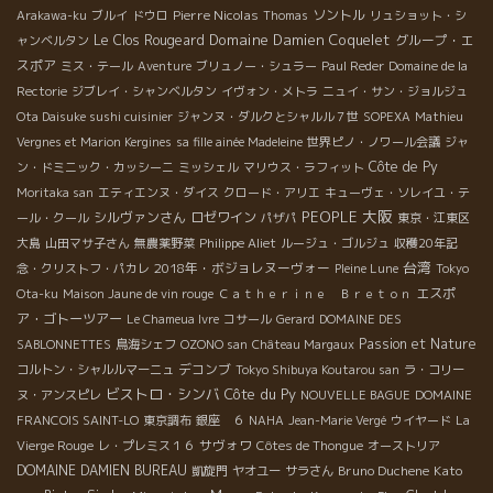
Pierre Nicolas
ソントル
Arakawa-ku
ブルイ
ドウロ
Thomas
リュショット・シ
Domaine Damien Coquelet
Le Clos Rougeard
グループ・エ
ャンベルタン
スポア
ミス・テール
Aventure
ブリュノー・シュラー
Paul Reder
Domaine de la
Rectorie
ジブレイ・シャンベルタン
イヴォン・メトラ
ニュイ・サン・ジョルジュ
Ota Daisuke sushi cuisinier
ジャンヌ・ダルクとシャルル７世
SOPEXA
Mathieu
Vergnes et Marion Kergines
sa fille ainée Madeleine
世界ピノ・ノワール会議
ジャ
Côte de Py
ン・ドミニック・カッシーニ
ミッシェル
マリウス・ラフィット
Moritaka san
エティエンヌ・ダイス
クロード・アリエ
キューヴェ・ソレイユ・テ
大阪
PEOPLE
シルヴァンさん
ロゼワイン
ール・クール
パザパ
東京・江東区
大島
山田マサ子さん
無農薬野菜
Philippe Aliet
ルージュ・ゴルジュ
収穫20年記
台湾
2018年・ボジョレヌーヴォー
念・クリストフ・パカレ
Pleine Lune
Tokyo
エスポ
Ota-ku
Maison Jaune de vin rouge
Ｃａｔｈｅｒｉｎｅ Ｂｒｅｔｏｎ
ア・ゴトーツアー
Le Chameua Ivre
コサール
Gerard
DOMAINE DES
Passion et Nature
SABLONNETTES
鳥海シェフ
OZONO san
Château Margaux
デコンブ
コルトン・シャルルマーニュ
Tokyo Shibuya Koutarou san
ラ・コリー
ビストロ・シンバ
Côte du Py
ヌ・アンスピレ
NOUVELLE BAGUE
DOMAINE
FRANCOIS SAINT-LO
東京調布
銀座 ６
NAHA
Jean-Marie Vergé
ウイヤード
La
サヴォワ
Vierge Rouge
レ・プレミス１６
Côtes de Thongue
オーストリア
DOMAINE DAMIEN BUREAU
Bruno Duchene
Kato
凱旋門
ヤオユー
サラさん