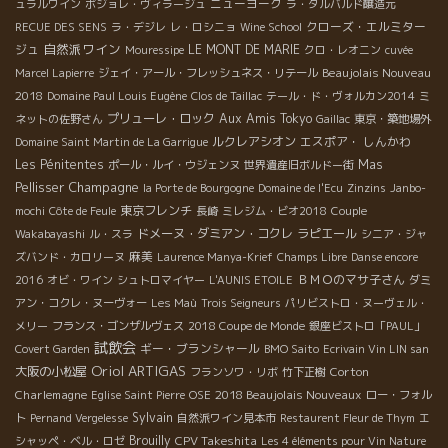
ニューヨーク
ュラルワイン
ボジョレ・ヴィラージュ
ラ・タルバルド醸造元
クローズ・エルミター
RECUE DES SENS
ラ・デジレ
レ・ロシニョ
Wine School
自然派ワイン
ジュ
LE MONT DE MARIE
Mouressipe
クロ・レオニン
cuvée
Beaujolais Nouveau
Marcel Lapierre
ジェイ・アール・フレッシュネス・リテール
2018
Domaine Paul Louis Eugène
Clos de Taillac
テール・ド・ヴォルカン2014
ミ
プリューレ・ロック
Aux Amis Tokyo
ネットの佐野さん
Gaillac
東京・築地場外
ルクレアシオン
エスポア・ しんかわ
Domaine Saint Martin de La Garrigue
Les Pénitentes
Mas
ポール・ルイ・ウジェンヌ
世界遺産旧ボルドー街
Champagne
Pellisser
la Porte de Bourgogne
Domaine de l'Ecu
Zinzins
Janbo-
東京フレンチ
mochi
Côte de Feule
長崎
ミレジム・ビオ2018
Couple
ドメーヌ・ダミアン・コクレ
ラピエール
Wakabayashi
ル・スラ
シニア・ジャ
麻美
ズバンド・カロリーヌ
Laurence Manya-Krief
Champs Libre
Danse encore
ＢＭＯのマサ子さん
2016
オビ・ワイン
シュトロマイヤー
L'AUNIS ETOILE
ダミ
アン・コクレ・ヌーヴォー
Les Maù
Trois Seigneurs
パリビストロ・ヌーヴェル・
メリー
フランス・ゴンザルヴェス
2018 Coupe de Monde
銀座ビストロ「PAUL」
試飲会
ギー・ブランシャール
Covert Garden
BMO Saito
Ecrivain Vin LIN san
Oriol ARTIGAS
大阪の小松屋
Corton
フランソワ・リボ
竹下正樹
Charlemagne
2018 Beaujolais Nouveaux
Eglise Saint Pierre
OSE
ロー・フォル
Sylvain
ト
Pernand Vergelesse
自然派ワイン見本市
Restaurent Fleur de Thym
エ
Brouilly
CPV Takeshita
シャッペ・ベル・ロゼ
Les 4 éléments pour Vin Nature