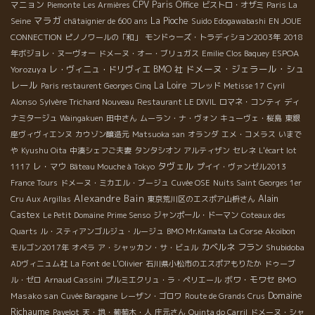
マニョン
CPV Paris Office
Piemonte
Les Armières
ビストロ・オザミ
Paris La
マラガ
La Pioche
Seine
châtaignier de 600 ans
Suido Edogawabashi
EN JOUE
CONNECTION
ピノノワールの「和」
モンドゥーズ・トラディション2003年
2018
ESPOA
年ボジョレ・ヌーヴォー
ドメーヌ・オー・ブリュガス
Emilie
Clos Baquey
ドメーヌ・ジェラール・シュ
Yorozuya
レ・ヴィニュ・ドリヴィエ
BMO 社
レール
La Loire
Paris restaurent Georges Cinq
フレッド
Metisse 17
Cyril
Alonso
Sylvère Trichard Nouveau
Restaurant LE DIVIL
ロマネ・コンティ
ディ
ナミタージュ
Waingakuen
田中さん
ムーラン・ナ・ヴォン
キューヴェ・桜島
東銀
座ヴィヴィエンヌ
カウゾン醸造元
Matsuoka san
オランダ
エメ・コメラス
いまで
や
Kyushu Oita
中湊シェフご夫妻
タンタシオン
アルティザン
セレネ
L'écart lot
タヴェル
レ・マウ
1117
Bâteau Mouche à Tokyo
プイイ・ヴァンゼル2013
France Tours
ドメーヌ・ミカエル・ブージュ
Cuvée OSE
Nuits Saint Georges 1er
Alexandre Bain
Alain
Cru Aux Argillas
東京荒川区のエスポア山枡さん
Castex
Le Petit Domaine
Prime Senso
ジャンポール・ドーマン
Coteaux des
Quarts
ル・スティアンゴルジュ・ルージュ
BMO Mr.Kamata
La Corse
Akoibon
カベルネ フラン
Shubidoba
モルゴン2017年
オペラ
ア・シャッカン・サ・ビュル
ADヴィニュム社
La Font de L'Olivier
石川県小松市のエスポアもりたか
ドゥーブ
ボワ・モワセ
BMO
ル・ゼロ
Arnaud Cassini
プルミエクリュ・ラ・ペリエール
Domaine
Masako san
Cuvée Baragane
レーザン・ゴロワ
Route de Grands Crus
Richaume
Pavelot
天・地・葡萄木・人
庄元さん
Quinta do Carril
ドメーヌ・シャ