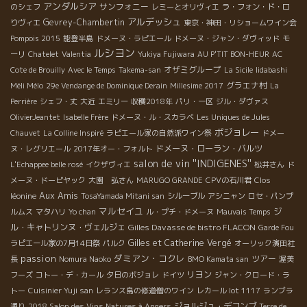
アンダルシア
サンフォニー
のシェフ
レミーとオリヴィエ
ラ・フォン・ド・ロ
アルデッシュ
Gevrey-Chambertin
りヴィエ
東京・神田・リショームワイン会
Pompois 2015
能登半島
ドメーヌ・ラピエール
ドメーヌ・ジャン・ダヴィッド
モ
ルシヨン
ーリ
Chatelet
Valentia
Yukiya Fujiwara
AU P'TIT BON-HEUR
AC
オザミグループ
Cote de Brouilly
Avec le Temps
Takema-san
La Sicile
Iidabashi
グラエナ村
Méli Mélo
29e Vendange de Dominique Derain
Millesime 2017
La
Perrière
シェフ・丈
大近
エミリー
収穫2018年
パリ・一区
ジル・ダヴァス
OlivierJeantet
Isabelle Frère
ドメーヌ・ル・スカラベ
Les Uniques de Jules
ボジョレー
Chauvet
La Colline Inspiré
ラピエール家の自然派ワイン祭
ドメー
ドメーヌ・ローラン・バルツ
ヌ・レグリエール
2017年オー・フォルト
salon de vin ''INDIGENES''
L'Echappee belle rosé
イクザヴィエ
松井さん
ド
メーヌ・ドーピヤック
大園 弘さん
MARUGO GRANDE
CPVの石川君
Clos
Aux Amis
léonine
TosaYamada Mitani san
シルーブル
アシニャン
ロセ・パンプ
マルセイユ
ジ
ルムス
マタハリ
Yo chan
ル・プチ・ドメーヌ
Mauvais Temps
ル・キャトリンヌ・ヴェルジェ
Gilles Davasse de bistro FLACON
Garde Fou
Gilles et Catherine Vergé
ラピエール家の7月14日祭
パルク
オーリック濱田社
passion
ダミアン・コクレ
ツアー
長
Nomura Naoko
BMO Kamata san
渥美
リヨン
フーズ
コトー・デ・カール
夕日のボジョレ
ドイツ
ジャン・クロード・ラ
トー
Cuisinier Yuji san
レランス島の修道僧のワイン
レカール lot 1117
ランブラ
ジョルジュ・デコンブ
通り
2018 Salon des Vins Natures à Angers
Terre de