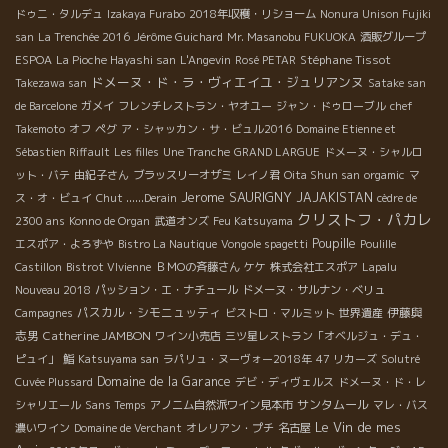
ドゥニ・タルデュ
Izakaya Furabo
2018年収穫・リショーム
Nonura Unison Fujiki
san
La Trenchée 2016
Jérôme Guichard
Mr. Masanobu FUKUOKA
酒販グループ
Stéphane Tissot
ESPOA
La Pioche Hayashi san
L'Angevin
Rosé PETAR
ドメーヌ・ド・ラ・ヴィエイユ・ジュリアンヌ
Takezawa san
Satake san
de Barcelone
ガメイ
フレンチレストラン・ヤオユー
ジャン・ドゥローブル
chef
Takemoto
オフ
ペグ
ア・シャッカン・サ・ビュル2016
Domaine Etienne et
Sébastien Riffault
Les filles
Une Tranche
GRAND LARGUE
ドメーヌ・シャルロ
ット・バテ
由紀子さん
ブラッスリーオザミ
レイノ君
Oita Shun san
orgamic
マ
Jerome SAURIGNY
JAJAKISTAN
ス・オ・ビュイ
Chut ......Derain
cèdre de
クリストフ・パカレ
2300 ans
Konno de Organ
武道オンズ
Feu Katsuyama
Poupille
エスポア・よろずや
Bistro La Nautique
Vongole spagetti
Poulille
Castillon
Bistrot VIvienne
ＢＭОの斉藤さん
ケケ
株式会社エスポア
Lapalu
Nouveau 2018
パッション・エ・ナチュール
ドメーヌ・サルナン・ベリュ
パスカル・シモニュッティ
伊藤與
Campagnes
ビストロ・マルミット
世界遺産
志男
Catherine JAMBON
ワイン小売店
三ツ星レストラン「オベルジュ・デュ・
ピュイ」
鮨
Katsuyama san
ラパリュ・ヌーヴォー2018年
47 リカーズ
Solutré
Domaine de la Garance
Cuvée Plussard
デビ・ディヴェルス
ドメーヌ・ド・レ
サンタムール
シャリエール
Sans Temps
アノニム自然派ワイン見本市
マレ・バス
Le Vin de mes
濃いワイン
Domaine de Verchant
オレリアン・プチ
名古屋