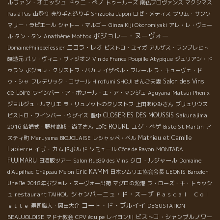
ルヴァン・オエッシュ
ドゥニ・ペノ
トゥールーズ
南仏プロヴァンス
マクシマス
Pas à Pas
山登り
売り手と造り手
Shizuoka Japon
ロゼ・メティス
プリム・サンソ
マリー・ラピエール
シャトー・マルゴー
Ginza Kiji Okonomiyaki
アレ・レ・ヴェー
ボジョレー・ヌーヴォー
ル
タン・タン
Anathème
Mottox
ニコラ・レオ
DomainePhilippeTessier
ビストロ・ユイガ
アルザス・フンブレヒト
醸造元
パリ・ヴィニ・ヴィジオン
Vin de France
Poupille Atypique
ジュリアン・ド
ゥラン
ボジョレ・クリストフ・パカレ
イザベル・フレール
ラ・キューヴェ・ド
Salon des Vins
ゥ・シャ
フレデリック・コサール
Hirofumi SHOJI さんご夫妻
de Loire
ワインバー・ア・ボワール・エ・ア・マンジェ
Aguyana
Matsui
Phenix
ジョルジュ・ルマリエ
ラ・リュノットのクリストフ
上田あゆみさん
ブリュリウス
CLOSERIES DES MOUSSIS
Sakurajima
ビストロ・ワインバー・ウグイス
豊中
Loïc ROURE
2016
ユグ・べゲ
結婚式・野村高城・尚子さん
Bisto St.Martin
ア
Mathieu et Camille
スティ町
Maruyama
BIOJOLAISE
レシャッペ・ベル
Lapierre
イヴ・カムドボルド
ソミュール
Côte de Rayon
MONTADA
FUJIMARU
クロ・ルジャール
日酒販ツアー
Salon Rue89 des Vins
Domaine
Eric KAMM
d'Aupilhac
Châpeau Melon
日本ソムリエ協会会長
LEONIS
Barcelon
Une île
2018年ボジョレ・ヌーヴォー出荷
マグロの漁港
ラ・ローズ・キ・トゥッシ
シャンパーニュ・ド・スーザ
restaurant TAIHOU
ュ
Ｐａｓｃａｌ Ｃｏｌ
コート・ド・ブルイイ
ｅｔｔｅ
寿司職人・岡田大介
DEGUSTATION
ビストロ・シャンブルノワー
BEAUJOLOISE
マドナ教会
CPV équipe
レイヨン川