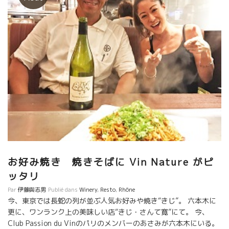
お好み焼き 焼きそばに Vin Nature がピ
ッタリ
Par
伊藤與志男
Publié dans
Winery
,
Resto
,
Rhône
今、東京では長蛇の列が並ぶ人気お好みや焼き“きじ”。 六本木に
更に、ワンランク上の美味しい店“きじ・さんて寛”にて。 今、
Club Passion du Vinのパリのメンバーのあさみが六本木にいる。