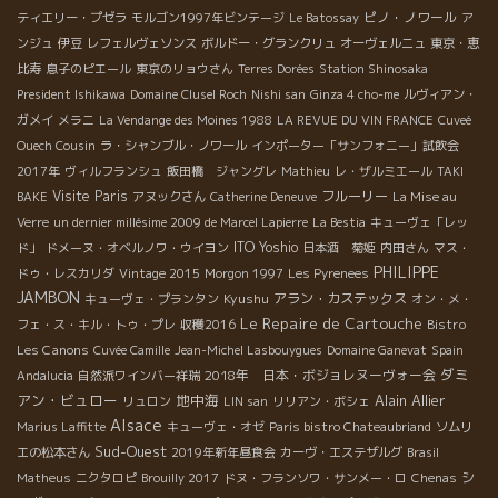
ピノ・ノワール
ティエリー・プゼラ
モルゴン1997年ビンテージ
Le Batossay
ア
ンジュ
伊豆
レフェルヴェソンス
ボルドー・グランクリュ
オーヴェルニュ
東京・恵
比寿
息子のピエール
東京のリョウさん
Terres Dorées
Station Shinosaka
President Ishikawa
Domaine Clusel Roch
Nishi san
Ginza 4 cho-me
ルヴィアン・
ガメイ
メラニ
La Vendange des Moines 1988
LA REVUE DU VIN FRANCE
Cuveé
Ouech Cousin
ラ・シャンブル・ノワール
インポーター「サンフォニー」試飲会
2017年
ヴィルフランシュ
飯田橋 ジャングレ
Mathieu
レ・ザルミエール
TAKI
Visite Paris
フルーリー
BAKE
アヌックさん
Catherine Deneuve
La Mise au
Verre
un dernier millésime 2009 de Marcel Lapierre
La Bestia
キューヴェ「レッ
ITO Yoshio
ド」
ドメーヌ・オベルノワ・ウイヨン
日本酒 菊姫
内田さん
マス・
PHILIPPE
ドゥ・レスカリダ
Vintage 2015
Morgon 1997
Les Pyrenees
JAMBON
Kyushu
アラン・カステックス
キューヴェ・プランタン
オン・メ・
Le Repaire de Cartouche
Bistro
フェ・ス・キル・トゥ・プレ
収穫2016
Les Canons
Cuvée Camille
Jean-Michel Lasbouygues
Domaine Ganevat
Spain
ダミ
2018年 日本・ボジョレヌーヴォー会
Andalucia
自然派ワインバー祥瑞
アン・ビュロー
地中海
Alain Allier
リュロン
LIN san
リリアン・ボシェ
Alsace
Marius Laffitte
キューヴェ・オゼ
Paris bistro Chateaubriand
ソムリ
Sud-Ouest
エの松本さん
2019年新年昼食会
カーヴ・エステザルグ
Brasil
シ
Matheus
ニクタロピ
Brouilly 2017
ドヌ・フランソワ・サンメー・ロ
Chenas