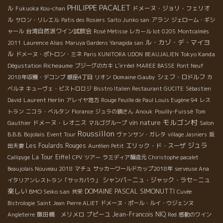
PHILIPPE PACALET
ル
ドメーヌ・ジョリ・フェリオ
Fukuoka Kou-chan
ル
アラン
サロン・リレエル
Patis des Rosiers
Saito Junko san
ジェローム・ギシ
台湾自然派ワイン試飲会
ャール
Rosé Métisse
レカール lot 0205
Montcalmès
ル・カゾ・デ・マイヨ
2011
Laurence Alias
Maruya Gardens Yanagida san
ル
Tokyo Kanda
ドメーヌ・ポトロン・ミネ
Paris KUNITORA UDON
BEAUJALIEN
Dégustation Richeaume
L'irréel
ブジーグのカキ
MAREE BASSE
Pont Neuf
Domaine Gauby
シェフ・ロドルフ
2018年収穫・デコンブ
銀座4丁目
リオン
カ
ベルネ
キューヴェ・ビストロロジ
Bisstro Italien Restaurant GUCITE
Sébastien
Laurent Herlin
David
アレイヤ地方
Rouge Feuille de Paul Louis Eugène 94
レス
トラン
ニコラ・ベルタン
Florance
ジュラの鏡さん
Anouk
Pouilly-Fuissé
Tom
モルゴン村
vin nature
ドメーヌ・レオニス
Gauthier
マルゴグループ
Salon
Roussillon
B.B.B. Bojolais
Event Tour
ヴァンサン・ガレタ
village Jasniers
坂
ジュラ
Les Foulards Rouges
エリック・ド・スーザ
田夫妻
Aurélien Petit
La Tour Eiffel
Callipyge
CPV ツアー
ラミディア醸造元
Chiristophe pacalet
Beaujolais Nouveau 2018
マチュ
サッカーワールドカップ2018年
serveuse Ana
シャンパ－ニュ・ジャック・ラセ－ニュ
イタリアンレストラン「サッカパウ」
楽しい
DOMAINE PASCAL SIMONUTTI
BMO Seiko san
共栄
Cuvée
Bistrologie
Saint Jean
Pierre ALIET
ドメーヌ・ポール・ルイ・ウジェンヌ
飯田橋 メリメロ
プピーユ
Jean-Francois NIQ
Angleterre
Red
感動のワイン