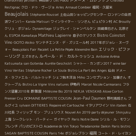
ドメーヌ・ムレシップ
chardonnay pétillant
神田祭り
Les Maoù
Chateau
Restignac
クロ・ドゥ・ヴージョ
Arles
Arnaud Combier
福岡・久留米
Beaujolais
Stéphanie Roussel
土佐山田ショッピングセンター
ロンドンの自然
派ワインバー
Kanda Matsuri
ワインライター・リンさん
ピュピラン村
AC Brouilly
クリュ・ボジョレ
Dynamitage
ジュヴレイ・シャンベルタン
田崎真也さん
北原さ
Mathieu Lapierre
Bistro Coinstot
ん
ESPOA Kamataya
息子のマリウス
Vino
GOTO Akiko
サンテチエンヌ・デ・ズリエール村
2017年ボジョレ・ヌーヴ
エリック・ピファ
ォー
Beaujolais Fair
Pacalet
La Petite Pépée
Alexendre Bain
ーリング
ルペール・ド・カルトゥッシュ
ミズキさん
Antoine Aréna
Katsumata san Gotenba
Aurélie Geschickt
シャトー・カンボン2017
wine bar
Vino Veritas
Stéphane Rocher
Le Soula
Bistro La Part des Anges
仙台
ドメー
ヌ・ラファエル・バルトゥッチ
シェフ鈴木洋治
Miho
コンセプション・加藤さん
オ
クトーブル
Bistro La Vigne
Vins natures
伊勢丹
Marcel
Nicole Carmarans
フラ
酢飯屋
ンス猛暑2018年
Millésime Bio 2019
NERJA
VENSKAB
Aloxe Corton
DOMAINE BAPTISTE COUSIN
Jean-Paul Daumen
Premier Cru
野村高城さん
ブ
ルグイユ
sylvain DITTIERES
Repaire et Cartouche
イタリアワイン
Vin italien
石
川社長
フィリップ
モン・ブリュリウス
Nouvel An 2019 party déjeuner
Shinjuku
上海
シークレット・パーティー
ガイヤック
Paris Notre Dame
シリル・ル・モワン
フレンチ
パリのビストロ
Academie de Vin Tokyo
Teradanonke
Daikin
Paris bistro
BAPTISTE COUSIN
福岡
SAGAN
Paris 14e
ボジョレブラン
コート・ド・レイヨン