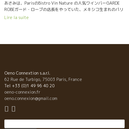
あさみは、ParisのBistro Vin Nature の人気ワインバーGARDE
ROBEガード・ローブの店長をやっていた、メキシコ生まれのパリ
育ちの日本人。今は子育ての時期で日本に一時帰国中。 今夜は
Lire la suite
MADOKAと一緒に六本木へ。 きじ・さんて寛は、飲み物にもこだ
わっている。 店長の大貫さんのお勧めワインは南ローヌの自然派
の中心アルデッシュのSylvain BOCK シルヴァン・ボック醸造のワ
イン。 流石の選択、Reviens Gamayルヴィアン・ガメを選んだ。
南ローヌのタップリの太陽を浴びて育ったガメ品種、ボリューム
感からくるほのかな甘味と、タレの甘味にピッタリ。 シルヴァン
の完璧なMC(マセラッション・カルボ醸造)仕込み。セミMCではあ
りません。 １００％カルボです。 しかもジャック・ネオポールの
息がかかったMC仕込み。 完璧MCからくるゆったりとした果実味
Oeno Connextion s.a.r.l.
もタレに溶け込んでいく。 あさみは、ワインバー時代からシ
62 Rue de Turbigo, 75003 Paris, France
ルヴァンのワインがすきだった。 あさみが働いていた当時の
Tel +33 (0)1 49 96 40 20
GARDE ROBEガールド・ローブは、小さな店から店頭までお客が
oeno-connexion.fr
溢れ出ていた超人気店だった。ワインの消費量が半端ではなかっ
oeno.connexion@gmail.com
た。シルヴァンのワインはその中でも飛ぶように売れていたワイ
ンだった。 もう嬉しくて笑いが止まらないあさみ。 最高のマリア
ージ！！ 六本木 きじ さんて寛に是非食べ飲みに行ってく
Rechercher :
ださい。美味しいよ！！ Bon mariage entre Okonomiyaki-