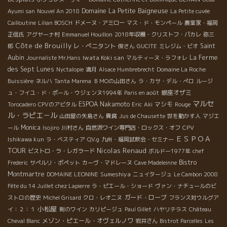
Domaine La Petite Baigneuse
Ayumi san
Nouvel An 2018
La Petite cuvée
Cailloutine
Lilian BOSCH
ドメーヌ・アミロー
マス・ド・モンペール
農業家・福岡
正信氏
アグヤーナ村
Emmanuel Houillon
2018年収穫・クリストフ・パカレ
弥三
Côte de Brouilly
レ・ぺニタント
Saint
郎
俊さん
GUCITE
ミレジム・ビオ
Aubin
Iwata Koki san
La Ferme
Journaliste Mr.Hans
マルティーヌ・ラフォレ
des Sept Lunes
Nyctalopie
満月
Alsace Humbrebrecht
Domaine La Roche
Buissière
ネルハ
Tanta Marena
ＢＭОの山田さん
ラ・カサ・デル・ぺロ
ルージ
銀座オザミ
ュ・フイユ・ド・ポール・ウジェンヌ1994年
Paris en août
マルセ
ESPOA Nakamoto
マシモ
Torocadero
CPVのアビタル
Eric
Aki
Rouge
ル・ラピエ－ル
山田屋の矢島さん
貴腐
Jus de Chausette
世を動かす人
マジエ
Monica
ール
Isojiro
川村さん
自然派ワイン専門店・ロックス・オフ
CPV
ＥＳＰＯＡ
Ishikawa kun
ラ・ベスティア
QV.g
九州・福岡試飲会・セミナー
TOUR
Nicolas Renaud
ビストロ・ラ・レガラード
ボルドー1977年
chef
Bistro
Frederic
サぺルリ・ポペット
カーヴ・マドレーヌ
Cave Madeleinne
Montmartre
Sumeshiya
DOMAINE LEONINE
ニュイタージュ
Le Cambon 2008
Fête du 14 Juillet chez Lapierre
ラ・ピエール・ショード
ヴァン・ナチュールのビ
ガード・ローブ
ストロの歴史
Michel Grisard
クロ・レオニヌ
フランス対ウルグア
小松屋
イ：２：１
剣のワイン
カリピージュ
Paul Gillet
ハヤリテラス
Château
メゾン・ピエール・オヴェルノワ
Cheval Blanc
岩井さん
Bistrot Parcelles
Les