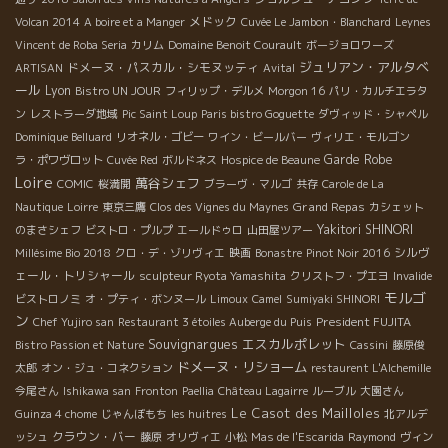
メドック
Volcan 2014
A boire et a Manger
Cuvée Le Jambon・Blanchard
Leynes
Vincent de Roba Seria
カリム
Domaine Benoit Courault
ボージョロワーズ
ジュリアン・アルタベ
ドメーヌ・パスカル・シモヌッティ
ARTISAN
Avital
ール
Lyon
Bistro UN JOUR
フィリップ・デルメ
Morgon 16
パリ・カルチエラタ
ン
レストラーダ地域
Pic Saint Loup
Paris bistro Goguette
ダヴィッド・シャペル
Dominique Belluard
リオネル・ゴビー
ワイン・ビールバー
ヴィリエ・モルゴン
Garde Robe
ラ・ポワヴロット
Cuvée Red
ボルドネス
Hospice de Beaune
Loire
萬谷シェフ
COMIC
桜満開
ブラーヴ・マルゴ
共存
Carole de La
Grand Repas
Nautique
Loirre
東京三鷹
Clos des Vignes du Maynes
カシェット
Yakitori SHINORI
のまさシェフ
ビストロ・プルプ
エールドゥロ
山田屋ツアー
シルヴ
Millésime Bio 2018
クロ・デ・ゾリヴィエ
映画
Bonastre
Pinot Noir 2016
ェール・トリシャール
sculpteur Ryota Yamashita
クリストフ・プエヨ
Invalide
モルゴ
ビストロノミ
オ・プティ・ボンヌール
Limoux
Camel
Sumiyaki SHINORI
ン
President FUJITA
Chef Yujiro san
Restaurant 3 étoiles Auberge du Puis
Souvignargues
エスカルポレット
Bistro Passion et Nature
Cassini
藤原俊
ドメーヌ・リショーム
太郎
オン・ジュ・コネクション
restaurent L'Alchemille
今尾さん
Ishikawa san
Fronton
Paellia
Château Lagairre
ルーブル
大園さん
Le Casot des Mailloles
Guinza 4 chome
じゃんぼもち
les huitres
北アルデ
クラウン・バー
ッシュ
藤原
オリヴィエ
小松
Mas de l'Escarida
Raymond
ヴィン