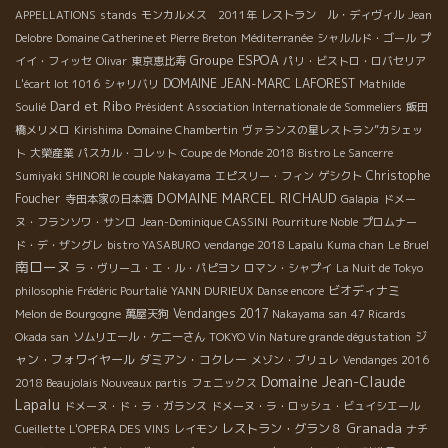
APPELLATIONS
stands
モンカルメス 2011年
レストラン ル・ディヴィル
Jean
Delobre
Domaine Catherine et Pierre Breton
Méditerranée
シャルルド・ゴール
プ
Groupe ESPOA
イイ・フィッセ
Olivar
東京恵比寿
パリ・ビストロ・ロバセリア
DOMAINE JEAN-MARC LAFOREST
L'écart lot 1016
シャリバリ
Mathilde
Dard et Ribo
Soulié
Président Association Internationale de Sommeliers
飯田
橋メリメロ
Kirishima
Domaine Chambertin
ヴァランスの星レストラン”カシェッ
ト
大榮産業
パスカル・コレット
Coupe de Monde 2018
Bistro Le Sancerre
Christophe
Sumiyaki SHINORI le couple Nakayama
エピスリー・フィン
ゲシクト
DOMAINE MARCEL RICHAUD
Foucher
寺田本家の日本酒
Galapia
ドメー
ヌ・フランソワ・サンロ
Jean-Dominique CASSINI
Pourriture Noble
プロムナー
ド・デ・ザングレ
bistro YASABURO
vendange 2018 Lapalu
Kuma chan
Le Bruel
南ローヌ
ラ・ヴリーユ・エ・ル・パピヨン
ロマン・シャプイ
La Nuit de Tokyo
ビオディナミ
philosophie
Frédéric Pourtalié
YANN DURIEUX
Danse encore
Vendanges 2017
Melon de Bourgogne
萬屋天狗
Nakayama san
47 Ricards
ジ
Okada san
ソムリエール・ケニーさん
TOKYO Vin Nature grande dégustation
ャン・フォワイヤール
ダミアン・コクレー
メゾン・ブリュレ
Vendanges 2016
Domaine Jean-Claude
2018 Beaujolais Nouveaux partis
フェニックス
Lapalu
ドメーヌ・ド・ラ・ガランス
ドメーヌ・ラ・ロッシュ・ビュイシエール
Granada
レストラン・グラン８
Cueillette
L'OPERA DES VINS
レイモン
ナチ