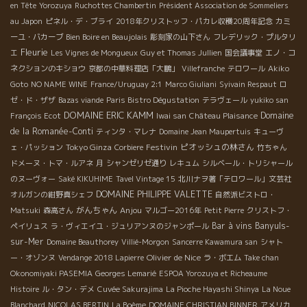
en Tête
Yorozuya
Ruchottes Chambertin
Président Association de Sommeliers
au Japon
ピネル・デ・ブライ
2018年クリストッフ・パカレ収穫20周年記念
カミ
ーユ・バカーブ
Bien Boire en Beaujolais
彫刻家の山下さん
フレデリック・プルタリ
Fleurie
エ
Les Vignes de Mongueux
Guy et Thomas Jullien
国会議事堂
エノ・コ
ネクションのキショウ
京都の中華料理店「大鵬」
Villefranche
テロワール
Akiko
Goto
NO NAME WINE
France/Uruguay 2:1
Marco Giuliani
Syivain Respaut
ロ
ゼ・ド・ザザ
Bazas viande
Paris Bistro Dégustation
テラヴェール
yukiko san
DOMAINE ERIC KAMM
Domaine
François Ecot
Iwai san
Château Plaisance
de la Romanée-Conti
ティンタ・マレナ
Domaine Jean Maupertuis
キューヴ
Tokyo Ginza
Festivin
ピオッシュの林さん
ェ・パッション
Corbiere
竹ちゃん
ドメーヌ・トマ・ルアネ
月
シャンゼリゼ通り
レキュム
シルベール・トリシャール
のヌーヴォー
Saké KIKUHIME
Tavel Vintage 15
北川ナヲ著「テロワール」文芸社
DOMAINE PHILIPPE VALETTE
オルガンの紺野真シェフ
自然派ビストロ・
がんちゃん
Anjou
Matsuki
森高さん
マルゴー2016年
Petit Pierre
クリストフ・
Bar à vins
Banyuls-
ペイリュス
ラ・ヴィエイユ・ジュリアンヌのジャンポール
sur-Mer
Domaine Beauthorey
Villié-Morgon
Sancerre Kawamura san
シャト
Olivier de Nice
ー・オゾンヌ
Vendange 2018 Lapierre
ラ・ボエム
Take chan
Okonomiyaki PASEMIA
Georges Lemarié
ESPOA Yorozuya et Richeaume
Histoire
ル・タン・デメ
Cuvée Sakurajima
La Pioche Hayashi Shinya
La Noue
Blanchard
NICOLAS BERTIN
La Boème
DOMAINE CHRISTIAN BINNER
アメリカ