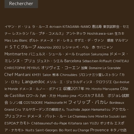
Yakisoba et Vin Nature Bistro Okonomiyaki « KIJI » à Tokyo
est déjà très populaire et il faut faire la longue queue
devant l’entrée. Le deuxième bistro Okonomiyaki KIJI
« SANTEKAN » est aussi bien réputé. Le membre de CPV à
イヤン・ド・リュ
ラ・ルース
écrivain KITAGAWA-NAWO
恵比寿
東京試飲会・セミ
Paris, Asami y est allée avec Madoka de CPV à Tokyo. Le vin
Hoshikawa-san
recommandé par le directeur, c’est « Reviens Gamay » de
ナー
レストラン「ル・プチ・コメルス」
アントネッラ
生カキ
Sylvain BOCK à Ardèche dans le Rhône Sud!! Le gamay plein
Mas Lau Blanc
ポルト
ドメーヌ・ド・レキュ
オザミ・デ・ヴァン 銀座
マルマン
du soleil à Rhône Sud donne une […]
ＳＴＣグループ
ド
Abouriou 2002
レシャッペ・ベル 赤
サバニャン
Montmartre
ドメーヌ・
バニュルス・シュール・メール
Eruption Sakurajima
ミレンヌ・ブリュ
Barcelona
ジュスト・シエル
Sébastien Riffault
CHATEAU
オリヴィエ・コーエン
CHRISTOPHE PEYRUS
加賀
Domaine Le Scarabée
Chef Mantani
KM31
Salon
熊本
Chiroubles
ジロンナ三ツ星レストラン「カ
Languedoc
ン・ロカ」
メリル・エ・ジェラルディンヌ・クロワジエ
Qui évolue
収穫2017年
Côte
le Monde
ドメーヌ・ルノー・ボアイエ
Mr. Hiroto Maruyama
de Castillon
B.B.B. ボジョレ試飲
ロワ−ル
九州・大分
Miyako-jima
ベンスカブ
フィリップ・パカレ
会
シノン城
COSTADORE
Madmoiselle M
Bordeaux
アクセル・
Grand Cru
マルヤガーデンズの柳田さん
Tsuchida
Japon Hamamatsu
プリュファー
ドメーヌ・パット・ルー
Le Chameau Ivre
Minette Suzuki san
ESPOAナカモト
YUZU
Châteauneuf-du-Pape
Kitahara san
オリオル
エスポ
Provence
ア・ナカモト
Nuits Saint-Georges
Bio
Pont au Change
キタノセ店