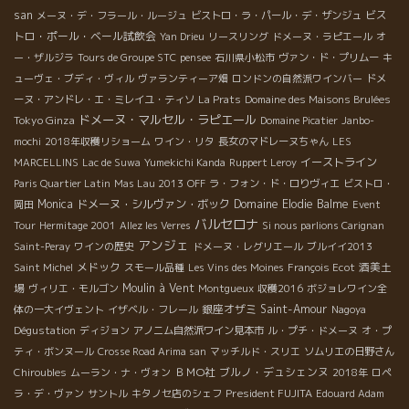
san
ビス
メーヌ・デ・フラール・ルージュ
ビストロ・ラ・パール・デ・ザンジュ
トロ・ポール・ベール試飲会
Yan Drieu
リースリング
ドメーヌ・ラピエール
オ
ー・ザルジラ
Tours de Groupe STC
pensee
石川県小松市
ヴァン・ド・プリムー
キ
ューヴェ・ブディ・ヴィル
ヴァランティーア畑
ロンドンの自然派ワインバー
ドメ
ーヌ・アンドレ・エ・ミレイユ・ティソ
La Prats
Domaine des Maisons Brulées
ドメーヌ・マルセル・ラピエール
Tokyo Ginza
Domaine Picatier
Janbo-
mochi
2018年収穫リショーム
ワイン・リタ
長女のマドレーヌちゃん
LES
イーストライン
MARCELLINS
Lac de Suwa
Yumekichi Kanda
Ruppert Leroy
Paris Quartier Latin
Mas Lau 2013
OFF
ラ・フォン・ド・ロりヴィエ
ビストロ・
Monica
ドメーヌ・シルヴァン・ボック
Domaine Elodie Balme
岡田
Event
バルセロナ
Tour
Hermitage 2001
Allez les Verres
Si nous parlions Carignan
アンジェ
Saint-Peray
ワインの歴史
ドメーヌ・レグリエール
ブルイイ2013
メドック
酒美土
Saint Michel
スモール品種
Les Vins des Moines
François Ecot
場
Moulin à Vent
ヴィリエ・モルゴン
Montgueux
収穫2016
ボジョレワイン全
銀座オザミ
Saint-Amour
体の一大イヴェント
イザベル・フレール
Nagoya
Dégustation
ディジョン
アノニム自然派ワイン見本市
ル・プチ・ドメーヌ
オ・プ
ティ・ボンヌール
Crosse Road Arima san
マッチルド・スリエ
ソムリエの日野さん
ＢＭО社
ブルノ・デュシェンヌ
Chiroubles
ムーラン・ナ・ヴォン
2018年
ロペ
President FUJITA
ラ・デ・ヴァン
サントル
キタノセ店のシェフ
Edouard Adam