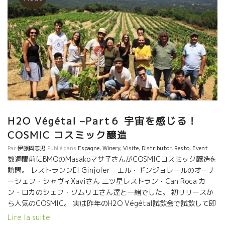
H2O Végétal –Part６ 宇宙を感じる！
COSMIC コスミック醸造
Par
伊藤與志男
Publié dans
Espagne
,
Winery
,
Visite
,
Distributor
,
Resto
,
Event
数週間前にBMOのMasakoマサ子さんがCOSMICコスミック醸造を
訪問。 レストランンEl Ginjoler エル・ギンジョレールのオーナ
ーシェフ・シャヴィXaviさん 三ツ星レストラン・Can Roca カ
ン・ロカのシェフ・ソムリエさん達と一緒でした。 初リリースか
ら人気のCOSMIC。 実は昨年のH2O Végétal試飲会で試飲して即
訪問したのですが、 その時すでに、すべて売り切れだった！ １６
Lire la suite