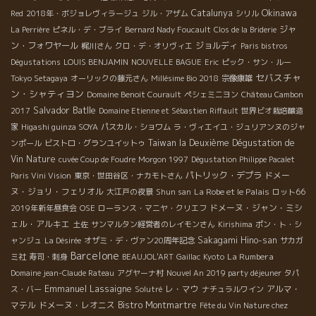
Okinawa
Catalunya
Red
2018年・ボジョレヴィラージュ
ジル・アザム
シリル
ジャ
La Perrière
ピネル・デ・ブライ
Bernard Nady Foucault
Clos de la Briderie
ン・フォワヤール
ジョルディ
梶川さん
クロ・デ・オリヴィエ
Paris bistros
Dégustations
LOUIS BENJAMIN
NOUVELLE BAGUE
Eric
ピック・サン・ルー
セバスチャ
Tokyo Setagaya
オーリックの藤元さん
Millésime Bio 2018
宗像康雄
ン・シャティヨン
Domaine Benoit Courault
ペシェミニヨン
Château Cambon
Salvador Batlle
2017
Domaine Etienne et Sébastien Riffault
世界ビオ栽培醸造
家
Higashi guinza SOYA
パスカル・ショワム
ラ・ヴィエイユ・ジュリアンヌのジャ
Taiwan la Deuxième Dégustation de
ンポール
ビストロ・グランユイットゥ
Vin Nature
cuvée Coup de Foudre
Morgon 1997
Dégustation Philippe Pacalet
パトリック・デプラ
ドメー
Paris Vini Vision
東京・世田谷区・ナカモトさん
ヌ・ジョリ・フェリオル
La Robe et le Palais
大江戸の夜景
Shun san
ロット66
ドメーヌ・ジャン・ミシ
2019年新年昼食会
OSE
ローランス・マニヤ・クリエフ
ェル・アルキエ
土佐
サンマルタン経営者のレイモンさん
Kirishima
ポン・ト・シ
Sakagami Hino-san
ャンジュ
La Désirée
オザミ・デ・ヴァン20周年記念
サカガ
Barcelone
La Rumbera
ミ社
寿司・刺身
BEAUJOL'ART
Gaillac
Kyoto
Domaine jean-Claude Rateau
アグヤーナ村
Nouvel An 2019 party déjeuner
タパ
Emmanuel Lassaigne
レ・マウ
アルマ・
ス・バー
Solutré
ナチュラルワイン
マテル
ドメーヌ・レオニス
Bistro Montmartre
Fête du Vin Nature chez