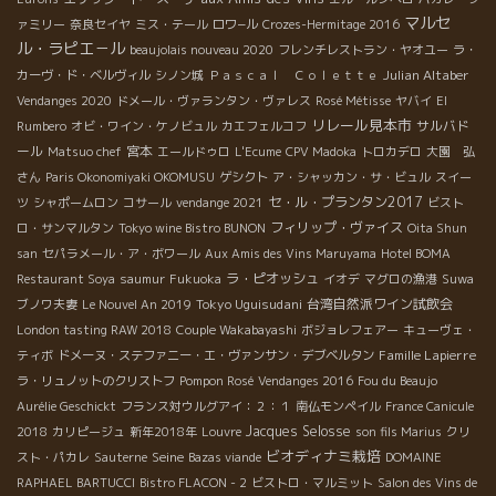
マルセ
ァミリー
奈良セイヤ
ミス・テール
ロワ−ル
Crozes-Hermitage 2016
ル・ラピエ－ル
beaujolais nouveau 2020
フレンチレストラン・ヤオユー
ラ・
Julian Altaber
カーヴ・ド・ベルヴィル
シノン城
Ｐａｓｃａｌ Ｃｏｌｅｔｔｅ
Vendanges 2020
ドメール・ヴァランタン・ヴァレス
Rosé Métisse
ヤバイ
El
リレール見本市
サルバド
Rumbero
オビ・ワイン・ケノビュル
カエフェルコフ
ール
宮本
Matsuo chef
エールドゥロ
L'Ecume
CPV Madoka
トロカデロ
大園 弘
さん
Paris Okonomiyaki OKOMUSU
ゲシクト
ア・シャッカン・サ・ビュル
スイー
セ・ル・プランタン2017
ツ
シャポームロン
コサール
vendange 2021
ビスト
フィリップ・ヴァイス
ロ・サンマルタン
Tokyo wine Bistro BUNON
Oita Shun
san
セパラメール・ア・ボワール
Aux Amis des Vins Maruyama
Hotel BOMA
ラ・ピオッシュ
Restaurant Soya
saumur
Fukuoka
イオデ
マグロの漁港
Suwa
Tokyo Uguisudani
台湾自然派ワイン試飲会
ブノワ夫妻
Le Nouvel An 2019
London tasting RAW 2018
Couple Wakabayashi
ボジョレフェアー
キューヴェ・
Famille Lapierre
ティボ
ドメーヌ・ステファニー・エ・ヴァンサン・デブベルタン
ラ・リュノットのクリストフ
Pompon Rosé
Vendanges 2016
Fou du Beaujo
Aurélie Geschickt
フランス対ウルグアイ：２：１
南仏モンペイル
France Canicule
Jacques Selosse
2018
カリピージュ
新年2018年
Louvre
son fils Marius
クリ
ビオディナミ栽培
Seine
スト・パカレ
Sauterne
Bazas viande
DOMAINE
RAPHAEL BARTUCCI
Bistro FLACON - 2
ビストロ・マルミット
Salon des Vins de