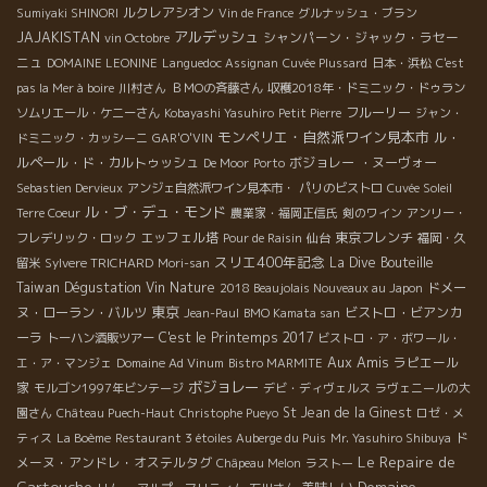
ルクレアシオン
Sumiyaki SHINORI
Vin de France
グルナッシュ・ブラン
アルデッシュ
JAJAKISTAN
シャンパーン・ジャック・ラセー
vin Octobre
ニュ
DOMAINE LEONINE
Languedoc Assignan
Cuvée Plussard
日本・浜松
C'est
pas la Mer à boire
川村さん
ＢＭОの斉藤さん
収穫2018年・ドミニック・ドゥラン
フルーリー
ソムリエール・ケニーさん
Kobayashi Yasuhiro
Petit Pierre
ジャン・
モンペリエ・自然派ワイン見本市
ル・
ドミニック・カッシーニ
GAR'O'VIN
ルペール・ド・カルトゥッシュ
ボジョレー ・ヌーヴォー
De Moor
Porto
Sebastien Dervieux
アンジェ自然派ワイン見本市・
パリのビストロ
Cuvée Soleil
ル・ブ・デュ・モンド
Terre Coeur
農業家・福岡正信氏
剣のワイン
アンリー・
エッフェル塔
東京フレンチ
フレデリック・ロック
Pour de Raisin
仙台
福岡・久
スリエ400年記念
La Dive Bouteille
留米
Sylvere TRICHARD
Mori-san
Taiwan Dégustation Vin Nature
ドメー
2018 Beaujolais Nouveaux au Japon
東京
ヌ・ローラン・バルツ
ビストロ・ビアンカ
Jean-Paul
BMO Kamata san
ーラ
C'est le Printemps 2017
トーハン酒販ツアー
ビストロ・ア・ボワール・
Aux Amis
ラピエール
エ・ア・マンジェ
Domaine Ad Vinum
Bistro MARMITE
ボジョレー
家
モルゴン1997年ビンテージ
デビ・ディヴェルス
ラヴェニールの大
St Jean de la Ginest
園さん
Château Puech-Haut
Christophe Pueyo
ロゼ・メ
ド
ティス
La Boème
Restaurant 3 étoiles Auberge du Puis
Mr. Yasuhiro Shibuya
Le Repaire de
メーヌ・アンドレ・オステルタグ
Châpeau Melon
ラストー
Cartouche
Domaine