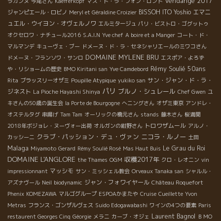
Vendange 2017
ラガンヌ
今尾さん
Kaefferkopf
マス・ド・ラ・フォン・ロンド
BISSOH
ITO Yoshio
エマニ
ジャンピエール・ロビノ
Meryl et Géraldine Croizier
ュエル・ウイヨン・オヴェルノワ
エルミタージュ
パリ・ビストロ・ゴグットゥ
オクセロワ・ナチュール2016
S.A.I.N
Yve chef
A boire et a Manger
コート・ド・
マルマンデ
キューヴェ・ブー
ドメーヌ・ド・ラ・セネシャリエールのミワコさん
DOMAINE MYLENE BRU
ドメーヌ・フランソワ・サンロ
エスポア・よろず
Rémy Soulié 50ans
や・リショームの歴史
BMO Kiritani san
Yve Camdebord
サン・ジャン・ド・ラ・
Rita
ブラッスリーオザミ
Poupille Atypique
yukiko san
パリ
ブルノ・シュレール
ジネスト
La Pioche Hayashi Shinya
Chef Gwen
ユ
キさんの50歳の誕生会
la Porte de Bourgogne
へニングさん
オザミ東京
アンドレ・
オステルタグ
串揚げ
Tam Tam
オーリックの橋元さん
stands
藤木さん
桜満開
トロワザムール
2018年ボジョレ・ヌーヴォー出荷
オルガンの紺野さん
アルノ・
クラブ・パッション・デュ・ヴァン
ニコラ・ルノー
カッシーニ
土田
Malaga
Le Grau du Roi
Miyamoto
Gerard
Rémy Soulié Rosé
Mas Haut Buis
DOMAINE L'ANGLORE
収穫2017年
the Thames
OGM
クロ・レオニン
vin
マッシモ
impressionnant
サン・ミッシェル教会
Orveaux Tanaka san
シャルル・
ジャン・フォワイヤール
アズナヴール
Neil
biodynamic
Château Roquefort
Phenix
KOMEZAWA
マルゴグループ
ESPOAかまたや
Cruise
Cueillette
Yvon
Metras
フランス・ゴンザルヴェス
Suido Edogawabashi
ワインの4つの要素
Paris
Laurent Bagnol
restaurent Georges Cinq
Géorgie
メラニ
カーブ・オジェ
ＢＭО