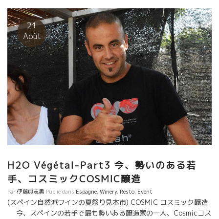
年産は、まだ収穫前だったけど、その時に予約して来ました。 一
年越しのCOSMICワインが先週日本に着いたようです。 残念なが
ら量は少量しかもらえませんでした。 宇宙エネルギーが詰まった
21
ワイン。大きな、大きな宇宙を感じてください。 “マルセルを知ら
Août
ない新世代自然派”を象徴した醸造家の一人です。 新しい流れを感
じてください。 Salvaeorサルバドールは、スピリチュアルな面も
持っていて、山上の畑の中に大きな自然石があり、 星空の中、
時々座るようです。 山の上、満天の星の中、座ると自分が宇宙の
一部であることを感じるようです。 日中ですが、私も座ってみま
した。 天から頭、背中を抜けて地中にスーット抜けるような感覚
がありました。 面白い醸造家が誕生したものだ。
H2O Végétal-Part3 今、勢いのある若
手、コスミックCOSMIC醸造
Par
伊藤與志男
Publié dans
Espagne
,
Winery
,
Resto
,
Event
(スペイン自然派ワインの夏祭り見本市) COSMIC コスミック醸造
今、スペインの若手で最も勢いある醸造家の一人、Cosmicコス