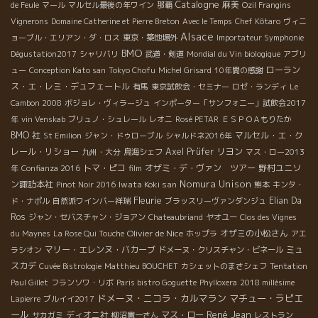
Catalogne
麻美
de Feule
マール
マルセル最後の年ワイン
那覇
Ozil Frangins
Vignerons
Domaine Catherine et Pierre Breton
Avec le Temps
Chef Kôtaro
ヴィニ
Alsace
ョーブル・エリアン・ダ・ロス
東京・築地場外
Importateur Symphonie
BMO
Dégustation2017
シャリバリ
武道・剣道
Mondial du Vin biologique
アブリ
ローラン
ュー
Conception Kato san
Tokyo Chofu
Michel Grisard
10年間の感謝
ス・エ・レミ・デュフェートル
有馬
東京試飲会・セミナー
ロゼ・ランディ
Le
Cambon 2008
ボジョレ・ヴィラージュ
インポーター「サンフォニー」試飲会2017
年
vin Venskab
ブリュノ・シュレール
レオニ
Rosé PETAR
ＥＳＰＯＡもりたか
BMO 社
マルセル・エ・ク
St Emilion
ジャン・ドゥローブル
シャルドネ2016年
レール・リショー
Axel Prüfer
リヨン
九州・大分
鳥海シェフ
マス・ロー2013
トマ・ピコ
オザミ・デ・ヴァン ツアー
野村ユニソ
年
Confianza 2016
film
Nomura Unison
ン諏訪本社
Iwata Koki san
Pinot Noir 2016
熊本
キンタ・
Fleurie
Elian Da
ド・ナポル
自然派ワインバー祥瑞
ブラッスリーヴァンダンジュ
Ros
ジャン・セバスチャン・ジョアン
Chateaubriand
ヤオユー
Clos des Vignes
Olivier de Nice
オザミの小松さん
du Maynes
La Rose Qui Touche
ホップラ
アエ
マリー・エレンヌ・バカーブ
ミュ
ラシオン
ドメーヌ・クリスチャン・ビネール
スカデ
Cuvée Bistrologie
Matthieu BOUCHET
カシェットのまさシェフ
Tentation
Paul Gillet
フランソワ・リボ
Paris bistro Goguette
Phylloxera
2018 millésime
ドメーヌ・ニコラ・カルマラン
マチュー・ラピエ
Lapierre
ブルイイ2017
ール
René Jean
ディオニ社
マス・ロー
サカガミ
柳沼憲一さん
レストラン