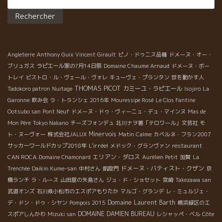
レストランのシェフ、ソムリエ達が評価し、出入りしている。 レ
ストラン「El Ginjoler エル・ギンジョレール」のオーナーシェ
フ・シャヴィXaviさんや、2016年San Pellegrino世界ランキング
１位に輝いジロンナの三ツ星レストラン「Can Roca カン・ロカ」
のシェフやソムリエさんが先日来ていた。
Angleterre
Anthony Guix
Vincent Girault
ピノ・ドゥニス品種
ドメーヌ・オー・
ブリュガス
ラピエール家の7月14日祭
Domaine Chaume Arnaud
ドメーヌ・ボー
トレイ
ビストロ・ル・ヴェール・ヴォレ
キューヴェ・プランタン
世を動かす人
THOMAS PICOT
カミーユ・ラピエール
Tadokoro patron
Nuitage
Isojiro
La
Garonne
飲み会
ラ・トランシェ 2016年
Mouressipe Rosé
Le Clos Fantine
Ootsubo san
Pont Neuf
ドメーヌ・ドゥ・ヴィーニュ・デュ・マインヌ
Mas de
Mon Père
Tokyo Nakano
チーズフォンデュ
北川ナヲ著「テロワール」文芸社
モ
Minervois
ト・ヌーヴォー
株式会社JALUX
Matin Calme
カベルネ・フラン2007
L'irréel
サッカーワールドカップ2018年
メドック・グランヴァン
restaurant
エリアン・ダロス
CAN ROCA
Domaine Chamonard
Aurélien Petit
加賀
La
ドメーヌ・バティスト・クザン
Trenchée
Daikin Kume-san
中村さん
凱旋門
京
橋ランチ
ラ・ルース
山田屋の矢島さん
ジュ・ド・ショセット
宮崎
Takezawa san
武道オンズ
石川県小松市のエスポアもりたか
マルゴ・グランデ
レ・ミュルジェ・
Domaine Laurent Barth
デ・ドン・ドゥ・シヤン
Pompois 2015
横浜緑区のエ
DOMAINE DAMIEN BUREAU
スポアしんかわ
Mizuki san
レシャッペ・ベル
Côte