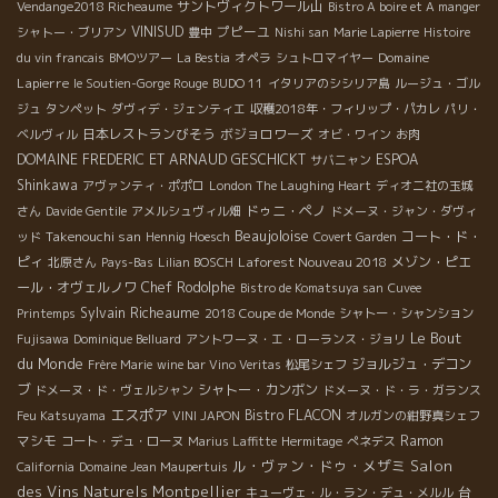
サントヴィクトワール山
Vendange2018 Richeaume
Bistro A boire et A manger
VINISUD
プピーユ
シャトー・ブリアン
豊中
Nishi san
Marie Lapierre
Histoire
Domaine
du vin francais
BMOツアー
La Bestia
オペラ
シュトロマイヤー
Lapierre
le Soutien-Gorge Rouge
BUDO 11
イタリアのシシリア島
ルージュ・ゴル
ジュ
タンペット
ダヴィデ・ジェンティエ
収穫2018年・フィリップ・パカレ
パリ・
日本レストランびそう
ボジョロワーズ
ベルヴィル
オビ・ワイン
お肉
DOMAINE FREDERIC ET ARNAUD GESCHICKT
ESPOA
サバニャン
Shinkawa
アヴァンティ・ポポロ
London The Laughing Heart
ディオニ社の玉城
ドゥニ・ペノ
さん
Davide Gentile
アメルシュヴィル畑
ドメーヌ・ジャン・ダヴィ
Beaujoloise
Takenouchi san
コート・ド・
ッド
Hennig Hoesch
Covert Garden
ピィ
Laforest Nouveau 2018
メゾン・ピエ
北原さん
Pays-Bas
Lilian BOSCH
ール・オヴェルノワ
Chef Rodolphe
Bistro de Komatsuya san
Cuvee
Sylvain Richeaume
Printemps
2018 Coupe de Monde
シャトー・シャンション
Le Bout
Fujisawa
Dominique Belluard
アントワーヌ・エ・ローランス・ジョリ
du Monde
ジョルジュ・デコン
Frère Marie
wine bar Vino Veritas
松尾シェフ
ブ
シャトー・カンボン
ドメーヌ・ド・ヴェルシャン
ドメーヌ・ド・ラ・ガランス
エスポア
Bistro FLACON
Feu Katsuyama
VINI JAPON
オルガンの紺野真シェフ
マシモ
Ramon
コート・デュ・ローヌ
Marius Laffitte
Hermitage
ぺネデス
ル・ヴァン・ドゥ・メザミ
Salon
California
Domaine Jean Maupertuis
des Vins Naturels Montpellier
台
キューヴェ・ル・ラン・デュ・メルル