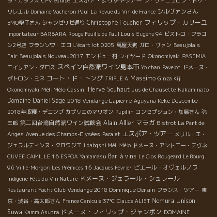
エスポア・よろずやツアー
ラ・ガランス
CPV équipe
レ・ヴィニュロン・ドゥ・
シルヴァンさん
リレエル
Domaine Vacheron
Paul
La Revue du Vin de France
フィリップ・カリーユ
Christophe Foucher
BMO聖子さん
シャンゼリゼ通り
Importateur BARBARA
Rouge Feuille de Paul Louis Eugène 94
ビストロ・フラコ
ン2号店
フランソワ・エコ
L'écart lot 0205
萬屋天狗
ガロ・ヴァン
Beaujolais
Fair
Beaujolais Nouveau2017
モンギュー村
ウイヤード
Okonomiyaki PASEMIA
スペイン自然派ワイン見本市
エイリアン・ダロス
Yo chan
Pavelot
ドメーヌ・
コート・ド・トング
Massimo
ポトロン・ミネ
TRIPLE A
Ginza Kiji
Méli Mélo
Herve Souhaut
Okonomiyaki
Cassini
Jus de Chausette
Nakaminato
Domaine Daniel Sage
2018 Vendange Lapierre
Keke Descombe
Aguyana
2018年収穫・デコンブ
カプリエのマリオン
Pupillin
コンセプション・加藤さん
弥
Alain Allier
マラガ
第二回台湾自然派ワイン試飲会
三郎
Bistrot La Part de
エスポア・ツアー
Anges
Avenue des Champs-Elysées
Pacalet
メリル・エ・
ジェラルディンヌ・クロワジエ
Iidabqshi Méli Mélo
ドメーヌ・アント二ー・テヴネ
Bar à vins
CUVEE CAMILLE 16
ESPOA Yamamasu
Le Clos Rougeard Le Bourg
ピエール・オヴェルノワ
96
Villié-Morgon
Les Prémices 16
Jacques Février
ドメーヌ・ジェラール・シュレール
Indigene
Fête du Vin Nature
Vendange 2018 Dominique Derain
Restaurant Yacht Club
フランス・ツアー
東
Nomura Unison
京・渋谷・高太郎さん
France Canicule 37℃
Claude ALIET
ドメーヌ・フィリップ・ジャンボン
Suwa
DOMAINE
Kamm Asutra