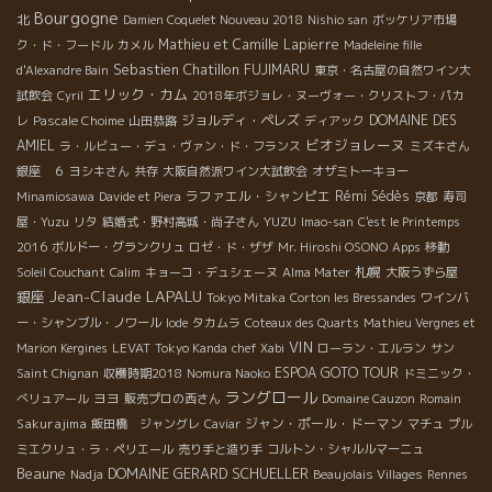
Bourgogne
北
Damien Coquelet Nouveau 2018
Nishio san
ボッケリア市場
Mathieu et Camille Lapierre
ク・ド・フードル
カメル
Madeleine fille
Sebastien Chatillon
FUJIMARU
d'Alexandre Bain
東京・名古屋の自然ワイン大
エリック・カム
試飲会
Cyril
2018年ボジョレ・ヌーヴォー・クリストフ・パカ
ジョルディ・ペレズ
DOMAINE DES
レ
Pascale Choime
山田恭路
ディアック
ビオジョレーヌ
AMIEL
ラ・ルビュー・デュ・ヴァン・ド・フランス
ミズキさん
銀座 ６
ヨシキさん
共存
大阪自然派ワイン大試飲会
オザミトーキョー
ラファエル・シャンピエ
Rémi Sédès
Minamiosawa
Davide et Piera
京都
寿司
YUZU
屋・Yuzu
リタ
結婚式・野村高城・尚子さん
Imao-san
C'est le Printemps
2016
ボルドー・グランクリュ
ロゼ・ド・ザザ
Mr. Hiroshi OSONO
Apps
移動
札幌
Soleil Couchant
Calim
キョーコ・デュシェーヌ
Alma Mater
大阪うずら屋
Jean-Claude LAPALU
銀座
Tokyo Mitaka
Corton les Bressandes
ワインバ
ー・シャンブル・ノワール
Iode
タカムラ
Coteaux des Quarts
Mathieu Vergnes et
VIN
Marion Kergines
LEVAT
Tokyo Kanda
chef Xabi
ローラン・エルラン
サン
ESPOA GOTO TOUR
Saint Chignan
収穫時期2018
Nomura Naoko
ドミニック・
ラングロール
ヨヨ
べリュアール
販売プロの西さん
Domaine Cauzon
Romain
Sakurajima
ジャン・ポール・ドーマン
飯田橋 ジャングレ
Caviar
マチュ
プル
ミエクリュ・ラ・ペリエール
売り手と造り手
コルトン・シャルルマーニュ
Beaune
DOMAINE GERARD SCHUELLER
Nadja
Beaujolais Villages
Rennes