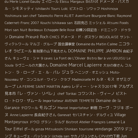
Bistrot
ドメーヌ・パスカ
du Merle
Lionel Gauby
エイロール
Ebisu
Margaux
ル・シモヌッティ
Loïc
Ishibashi Tours
ビストロ・ソワッフ
Hoshinoya
Yoshimura san
chef Takemoto
Pierre ALIET
Aventure
Bourgone Blanc
Raymond
Cabernet-Franc 2007
Kouchi Ishikawa san
石田克己
ミッシェル
Atsumi Foods
Mori san
Nuit Bordeaux
Echappée Belle Rose
収穫29回記念・ドミニック・ドゥラ
Domaine Prieuré Roch
ン
CHICS
ドメーヌ・ド・ボスラン
BIOJOLAISE
サント・
Domaine du Matin Calme
ニコラ・
ヴィクトワール
マルゴ・グループ
国会議事堂
DOMAINE PHILIPPE JAMBON
レオ
ラピエール
彫刻家の山下亮太さん
由紀子
さん
キューヴェ・シャ
9 caves
La Font de L'Olivier
Bistro Bar à vin UGUISU
Le
Domaine Marcel Lapierre
Soula
ラヴニールの大園さん
大分の俊さん
コル
ジュラ
ラ・ローブ・エ・ル・パレ
トン・
へニング・オエッシュ
Moto-
ルネ・モス
オザミグ
Nouveau
ザ・コンコルド・ワイン・クラブ
Madmoiselle M
ループ
レディー・シャスラ2017年
アルザス
LA FERME SAINT MARTIN
Apéro
見本市「レ・ヴァン・リベレ」
コワンスト・ヴィーノ
ビスト
chef Torikai
ロ・トロワ・ザムール
Importateur AVENIR
Domaine de la
TEMPETE
モルゴン
ボー
Garance
カーヴ・フジキ
テロワール
Marcel
Importateur
新宿
ヌ
長由紀子さん
Village
Anne Lapierre
Ganevat
セバスチャン・デルヴィユ
Montpeyroux
La
ドウロ
グラン・ラルグ
Bistrot Atelier
François Lemarié
vendange 2019
Tour Eiffel
デコ
ポール
ginza Mitsukoshi Shinkan
tourisme
ンブ
Jun
キューヴェ・パッション
Uchida san
サカノジュンさん
CPVの竹下君