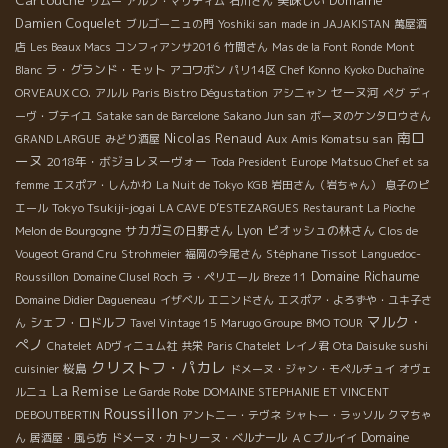
美味しい
リムー
アルプ・マリティム
石川さん
Damien Coquelet
ブルゴーニュの門
Yoshiki san
made in JAJAKISTAN
萬屋酒
店
Les Beaux Macs
コンフィアンサ2016
竹間さん
Mas de la Font Ronde
Mont
ラ・グランド・モット
Blanc
アコワボン
パリ14区
Chef Konno
Kyoko Duchaîne
セーヌ河
ORVEAUX CO.
アルル
Paris Bistro Dégustation
アシニャン
ペグ
ディ
ーヴ・ブテイユ
Satake san de Barcelone
Sakano Jun san
ボーヌのケンタロウさん
南ロ
Nicolas Renaud
Aux Amis Komatsu san
GRAND LARGUE
みどり酒屋
ーヌ
2018年・ボジョレヌーヴォー
Toda President
Europe
Matsuo Chef et sa
femme
エスポア・しんかわ
La Nuit de Tokyo
KGB
岩田さん（岩ちゃん）
息子のピ
Tokyo Tsukiji-jogai
エール
LA CAVE D’ESTEZARGUES
Restaurant La Pioche
サカガミの日野さん
Lyon
ピオッシュの林さん
Melon de Bourgogne
Clos de
Stéphane Tissot
Vougeot Grand Cru
Strohmeier
福岡の今尾さん
Languedoc-
Domaine Richaume
Roussillon
Domaine Clusel Roch
ラ・ペリエール
Breze 11
Domaine Didier Dagueneau
イザベル
エニンドさん
エスポア・よろずや・ユキ子さ
マルク・
シェフ・ロドルフ
ん
Tavel Vintage 15
Marugo Groupe
BMO TOUR
ぺノ
Chatelet
ADヴィニュム社
共栄
Paris Chatelet
レイノ君
Ota Daisuke sushi
クリストフ・パカレ
桜島
cuisinier
ドメーヌ・ジャン・モペルチュイ
オヴェ
La Remise
ルニュ
Le Garde Robe
DOMAINE STEPHANIE ET VINCENT
Roussillon
DEBOUTBERTIN
アントニー・テヴネ
シャトー・ラッソル
クマちゃ
Domaine
ん
居酒屋・風ら坊
ドメーヌ・カトリーヌ・ベルナール
ＡＣブルイイ