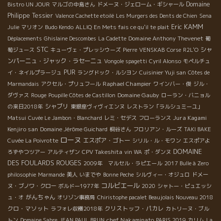
Domaine
Bistro UN JOUR
マルゴの中島さん
ドメーヌ・ジェローム・ギシャール
Philippe Tessier
Valence Cachette etoilé
Les Murgers des Dents de Chien
Sena
Eric KAMM
Julie
マリオン
Budo Kendo
ALLIQ
En Mets fais ce qu'il te plait
Domaine Anthony Thevenet
Déplacements
Ghislaine Descombes
La Cadette
葡
STC
シャ
萄ジュース
キューヴェ・プレッシウーズ
Pierre
VENSKAB
Corse
R2L'O
ンパーニュ・ジャック・ラセーニュ
Vongole spagetti
Cyril Alonso
モペルチュ
PUR
イ・ネイルプラージュ
ラングドック・ルシヨン
Cuisinier Yuji san
Côtes de
Raphael Champier
Marmandais
アクセル・プリュフール
ワインバー・俊
ジル・
Domaine Gauby
ダヴァス
Rouge
Poupille Côtes de Castillon
ローラン・バニョル
シャブリ
の来日2018年
東銀座ヴィヴィエンヌ
レストラン「ラルシュミーユ」
Jura Kagami
Matsui
Cuvée Le Jambon・Blanchard
レミ・セデス
フローランス
Kenjiro san
Domaine Jérôme Guichard
桐谷さん
フロリアン・ルーズ
TAKI BAKE
ローヌ
エスポア・ゴトー
Cuvée La Poivrotte
シリル・ル・モワン
エスポアよ
DOMAINE
CPV Takeshita
ろずやつツアー
アルティザン
vin WA
ポ・ダンヌ
DES FOULARDS ROUGES
2009年 マルセル・ラピエール
2017 Bulle à Zero
philosophie
Marmande
美人
いまでや
Bonne Peche
シルヴィー・オジュロ
ドメー
コルビエール
ヌ・ブノワ・クロー
ボルドー1977年
2020
シャトー・ピュエッシ
がんちゃん
ュ・オ
オリゾン事務局
Chiristophe pacalet Beaujolais Nouveau 2018
クロ・マソット
クリストッフ・パカレ
ラフォレ収穫2018年
カトリーヌ・ブル
chef Nakaminato
トン
Domaine Sabre
JEAN PAUL BRUN
PARIS 2019
カリム
La