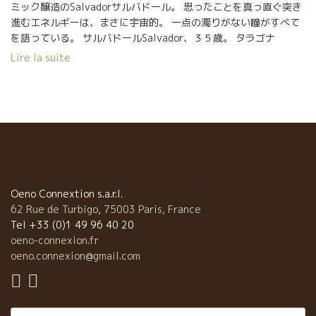
ミック醸造のSalvadorサルバドール。 思ったことを真っ直ぐ突き
進むエネルギーは、まさに宇宙的。 一点の濁りがない瞳がすべて
を語っている。 サルバドールSalvador、３５歳。 タラゴナ
Tarragona地方のぺネデスPenedèsの葡萄栽培農家に生まれた。
Lire la suite
しかし、自分のやりたいことは両親の延長線上にはなかった。 葡
萄栽培・醸造学校を卒業したあと、違う世界を見たくてニュージ
ーランドに渡って違う世界の醸造を経験。 外に出ると、より自分
のやりたいことがハッキリしてきた。 2013年に、フランス国境か
ら10キロ足らずの山の中、サルバドールが造りたいワインの土
壌、微気象標を備えた素晴らしい５ｈの畑を発見。 標高300～
600ｍの斜面、酸をもたらしてくれるミクロクリマ（微気象）、
つまり、山からの乾燥した風トラモンタンと海に近いこともあっ
て湿気も備えている。風が病原菌を吹き飛ばしてくれて、ある程
Oeno Connextion s.a.r.l.
度の湿気が異常乾燥を避けてくれる。葡萄が熟す最後の段階に重
62 Rue de Turbigo, 75003 Paris, France
要な水分を確保できるので、期待通りの“酸”をもたらしてくれる。
Tel +33 (0)1 49 96 40 20
. Cosmicコスミックのワインには、エッ！これがスペインのワイ
oeno-connexion.fr
ン？と驚くほどのフレッシュな酸がある。 そして、真っ直ぐに伸
oeno.connexion@gmail.com
びる花崗岩からくる透明なミネラル感が凄い。 それでいて、やさ
しいソフトな舌触りは、花崗岩が風化した砂質層土壌に由来して
いる。 凄いワイン、醸造家が誕生したものだ！ すでに多くの一流
Rechercher :