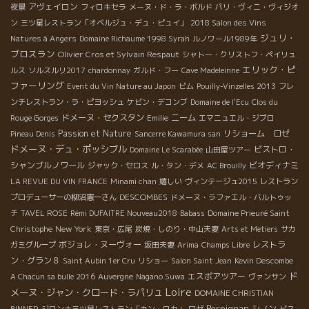
アヴェイロン
夜景
フィロキセラ
メーヌ・ド・ラ・ボルド
パリ・ヴィニ・ヴィジオ
ン
三ツ星レストラン「オベルジュ・デュ・ピュイ」
2018 Salon des Vins
ジュリ・
Natures à Angers
Domaine Richaume 1998 Syrah
ルノワール1989年
ブロスラン
Olivier Cros et Sylvain Respaut
シャトー・クリストフ・ペイリュ
エリック・ピ
ルス
ソルスルリ2017
chardonnay
ガルド・フー
Cave Madeleinne
ファーリング
Event du Vin Nature au Japon
ビム
Pouilly-Vinzelles 2013
フレ
ンチレストラン・ラ・ピヨッシュ
ケビン・デコンブ
Domaine de l'Ecu
Clos du
ドメーヌ・セクスタン
ニーム
Rouge Gorges
Emilie
エマニュエル・ジブロ
Passion et Nature
リショーム ロゼ
Pineau Denis
Sancerre Kawamura san
ドメーヌ・デュ・ポッシブル
ビストロ・
Domaine Le Scarabée
山田屋ツアー
シャンブルノワール
ビオディナミ
ジャック・セロス
ル・タン・デメ
AC Brouilly
LA REVUE DU VIN FRANCE
Minami chan
嬉しい
ヴィンテージュ2015
レストラン
DESCOMBES
プロデューサーの柳沼憲一さん
ドメーヌ・ラファエル・バルトゥッ
チ
TAVEL ROSE
Rémi DUFAITRE Nouveau2018
Babass
Domaine Prieuré Saint
New York
Christophe
東京・広尾
炭焼・しのり・中山夫妻
Arts et Metiers
サカ
ボジョレ・ヌーヴォー
レストラ
ガミグループ
坂田夫妻
Arima
Champs Libre
ン・グラン８
Saint Aubin 1er Cru
リショー
Salon Saint Jean
Kevin Descombe
ド
エスポアツアー
A Chacun sa bulle 2016
Auvergne
Nagano Suwa
ヴァンサン
Loire
メーヌ・ジャン・クロード・ラパリュ
DOMAINE CHRISTIAN
Perpignan
シノン
BINNER
ジロンナ三ツ星レストラン「カン・ロカ」
ロゼ
ビス