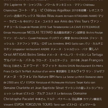
Lapierre
プラ
ラ・シャンブル・ノワール
タンキエット・ママン
Château
コート・デュ・ピ
Château Aiguilloux
Chainchon
2018年収穫・レオニス
ワ
Nicolas Réau
インバー店長のアレックス
Asami
écrivain KITAGAWA-NAWO
マリ
aux Amis des Vins Tours
ヴァン・
ー・ラピエール
中川マリ
エメ・コメラス
ナチュール
Sud
Coupe de Monde 2018
Teradanonke
LA CAVE ESTEZARGUE
NICOLAS TESTARD
Ginza
Mouressipe
名古屋自然派ワイン試飲会
Bistro Poulpe
ワイン・ビールバー
Cuveé Précieuse
パリのワイン食堂
Bistro OKADA
ジャン・ミ
ッシェル・ステファン
マダム・ロゼ
Les Armières
BMO Saito san
パリ・カルチエ
楽しい
ラタン
singapour restaurant ANDRE
ドメーヌ・シャルロット・バテ
Oriol ARTIGAS
Bistro Simba
La Tortuga
ドメーヌ・オベルノワ・ウイヨン
サルバドール・バトル
Jean François
クローズ・エルミタージュ 2016年
Nicq
エドワード・ラフィット
三谷さん
Bistro SHUN
Restaurant En Mets
ミネルヴォワ
Frais Ce Qu'Il Te Plaît
Autour d'un verre
東京調布
サン・ジョゼフ
ドメーヌ・ラフォレ
Vin Nature BIM
Paris La Seine
Le Petit Domaine
cèdre
de 2300 ans
ピノ
ESPOA Yorozuya et Richeaume Histoire
Taipei Kato san
Domaine Charlotte et Jean Baptiste Sénat
ヴァランスの星レストラン”カシ
Domaine
ェット
Le Bruel
ビストロ・プルプ
コルナス
Le Batossay
Christophe Pacalet
中本さん
マルク・ぺナベール
日仏商事
カウゾン醸造元
ESPOA YOROZUYA TOURS
Vincent
Tanii-san
ビストロ・ビュヴァール