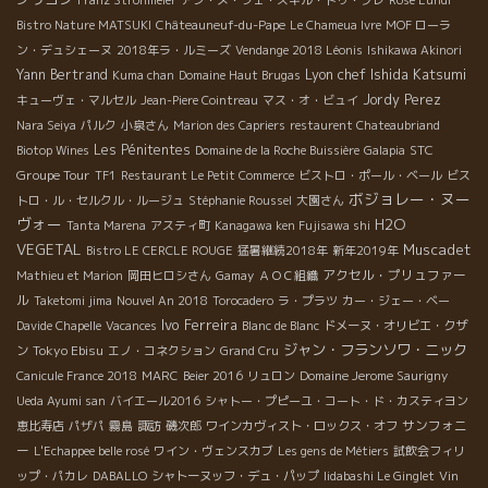
Bistro Nature MATSUKI
Châteauneuf-du-Pape
Le Chameua Ivre
MOF ローラ
ン・デュシェーヌ
2018年ラ・ルミーズ
Vendange 2018 Léonis
Ishikawa Akinori
Lyon chef Ishida Katsumi
Yann Bertrand
Kuma chan
Domaine Haut Brugas
Jordy Perez
キューヴェ・マルセル
Jean-Piere Cointreau
マス・オ・ビュイ
Nara Seiya
パルク
小泉さん
Marion des Capriers
restaurent Chateaubriand
Les Pénitentes
STC
Biotop Wines
Domaine de la Roche Buissière
Galapia
Groupe Tour
TF1
Restaurant Le Petit Commerce
ビストロ・ポール・ベール
ビス
ボジョレー・ヌー
トロ・ル・セルクル・ルージュ
Stéphanie Roussel
大園さん
ヴォー
H2O
Tanta Marena
アスティ町
Kanagawa ken Fujisawa shi
VEGETAL
Muscadet
Bistro LE CERCLE ROUGE
猛暑継続2018年
新年2019年
アクセル・プリュファー
Mathieu et Marion
岡田ヒロシさん
Gamay
ＡＯＣ組織
ル
Taketomi jima
Nouvel An 2018
Torocadero
ラ・プラツ
カー・ジェー・ベー
Ivo Ferreira
Davide Chapelle
Vacances
Blanc de Blanc
ドメーヌ・オリビエ・クザ
ジャン・フランソワ・ニック
Tokyo Ebisu
ン
エノ・コネクション
Grand Cru
Canicule France 2018
MARC
Beier 2016
リュロン
Domaine Jerome Saurigny
Ueda Ayumi san
バイエール2016
シャトー・プピーユ・コート・ド・カスティヨン
サンフォニ
恵比寿店
パザパ
霧島
諏訪
磯次郎
ワインカヴィスト・ロックス・オフ
ー
L'Echappee belle rosé
ワイン・ヴェンスカブ
Les gens de Métiers
試飲会フィリ
ップ・パカレ
DABALLO
シャトーヌッフ・デュ・パップ
Iidabashi Le Ginglet
Vin