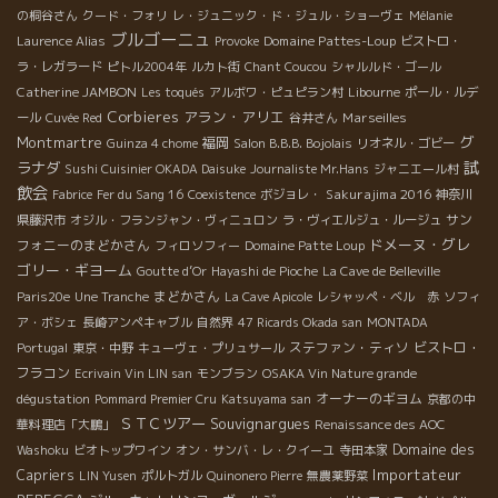
の桐谷さん
クード・フォリ
レ・ジュニック・ド・ジュル・ショーヴェ
Mélanie
ブルゴーニュ
Domaine Pattes-Loup
Laurence Alias
Provoke
ビストロ・
ラ・レガラード
ピトル2004年
ルカト街
Chant Coucou
シャルルド・ゴール
Catherine JAMBON
Les toqués
アルボワ・ピュピラン村
Libourne
ポール・ルデ
Corbieres
アラン・アリエ
Marseilles
ール
Cuvée Red
谷井さん
Montmartre
グ
福岡
Guinza 4 chome
Salon B.B.B. Bojolais
リオネル・ゴビー
試
ラナダ
Sushi Cuisinier OKADA Daisuke
Journaliste Mr.Hans
ジャニエール村
飲会
Sakurajima 2016
Fabrice
Fer du Sang 16
Coexistence
ボジョレ・
神奈川
サン
県藤沢市
オジル・フランジャン・ヴィニュロン
ラ・ヴィエルジュ・ルージュ
ドメーヌ・グレ
フォニーのまどかさん
フィロソフィー
Domaine Patte Loup
ゴリー・ギヨーム
Goutte d’Or
Hayashi de Pioche
La Cave de Belleville
まどかさん
Paris20e
Une Tranche
La Cave Apicole
レシャッペ・ベル 赤
ソフィ
ア・ボシェ
長崎アンペキャブル
自然界
47 Ricards Okada san
MONTADA
ステファン・ティソ
ビストロ・
Portugal
東京・中野
キューヴェ・プリュサール
フラコン
Ecrivain Vin LIN san
モンブラン
OSAKA Vin Nature grande
オーナーのギヨム
dégustation
Pommard Premier Cru
Katsuyama san
京都の中
ＳＴＣツアー
Souvignargues
華料理店「大鵬」
Renaissance des AOC
Domaine des
Washoku
ビオトップワイン
オン・サンバ・レ・クイーユ
寺田本家
Importateur
Capriers
LIN Yusen
ポルトガル
Quinonero Pierre
無農薬野菜