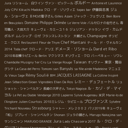
ボルドー
Jura
リショーム 白ワイン
ヴァン・ピックール
Antoine et Laurence
伊藤與志男
ジュ
Joly
CPV Kikuchi Madoka
クロ・デ・ゾリヴィエ
tapas bar
ル・ショーヴェ
ＢＭОの聖子さん
Gilles Azam
ジャック・フェヴリエ
Bien Boire
Domaine Philippe Delmée
en Beaujolais
Le Verre Vole
バルセロナの佐竹さん
寿
イヴ・カムド
司職人・大田大介
キューヴェ・カミーユ１６
ジュリアン・ドゥラン
Champagne
ボルド
ムレシップ・ロゼ
フランスレストラン 大輔さん
オリビ
Chef Mantani
エ・クロス
Restaurent Fleur de Thym
テール・ド・ヴォルカン
ドメーヌ・リショーム
Dard et Ribo
2014
Toda chef
クロード・アリエ
2018年収穫ラピエール
Berlin
マクシマス
オリヴィエ・クロ
バーベキュー・ソワレ
Taiwan
東京・鴬谷
Chambolle Musigny 1er Cru
La Vierge Rouge
オリヴァー
Banyuls
グシテ
La Casa del Perro
Tomomi san
sa fille ainée Madeleine
マニュエ
Rémy Soulié
JACQUES LASSAIGNE
ル
Vieux Sage
BIM
La Colline Inspiré
レミー・デュフェートル
Jean Sébastion Gioan
Vignobles Elian Da Ros
リュ
ル・カゾ・デ・マイ
ショット・シャンベルタン
長崎の大坪さん
Tokyo Nagoya
ヨル
Le Pet au Diable
Vendange 2018 Lapierre
Sylvie Augereau
米沢
Marie-lo de
プロヴァンス
l'Anglore
Julien Courtois
2018ミレジム・ラピエール
Sylvère
Strasbourg
Trichard Nouveau
シャトー・メレ２００２
パリ2019年
キューヴェ
「和」
ジブレイ・シャンベルタン
Shonan
ジュラの鏡さん
Marugo Nakajima san
Jura
ル・クロ・デ・
Lady Chassera 2017
サンシニャン
MARUGO GRANDE
グリヨン
Franz Strohmeier
アン・メ・フェ・スキル・トゥ・プレ
Rosé Lundi