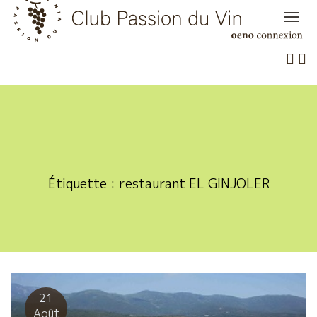
Skip
to
content
Étiquette :
restaurant EL GINJOLER
21
Août