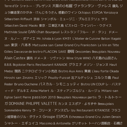
大阪の小松屋
ヴァランタン・ヴァレス
Terre d'Or
シャトー・プレザンス
藤丸
ジ
ESPOA Yorozuya
ュラ醸造家のかがみ・けんじろうさん
感動のワイン
Octopus
Sébastien Riffault
渋谷
シャンボル・ミュージニ・プルミエクリュ
サラ
Sébastien David
Macéo
東京・江東区大島
ビストロ・ワインバー・ウグイス
GAN chan
Mathilde Soulié
Bourgeuil
レストラン「フルー・ド・タン」
ドメー
ヌ・ルノー・ボアイエ
Mr. Ishida à Lyon
KM31
L'Atelier de Cuisine
Baton Itagaki
東京・六本木
san
Matsuoka san
Camel
Grand Cru Frankstein
Le Vin en Tête
Gilles Davasse de bistro FLACON
静岡
SAKE
Descombes Beaujolais Nouveau
Alain Castex
調布
ドメーヌ・リヴァトン
Wine Style WINO
八丈島の山田さん
グラエナ
B.B.B. Bojoloise
Paris Restaurant KANADE
メゾン・ジョンヌ
Haut
Medoc
関西
ニクタロピ
ワイン小売店
Bistro Aux Amis
貴腐
L'eau forte
Okada
コルシカ島
Hiroshi san
Zinzins
エリック
Pouilly-Fuissé
北アルデッシュ
Paul
Bruno Duchene
パスカル・シモニュッティ
Reder
Bistro UN COUP
レ・バステ
ィード・ダルキエ
Alma Matert
ル・スティアンゴルジュ・ルージュ
Mitani-san
passion
ラ・トルトゥー
Eglise Saint Pierre
2018 Beaujolais Nouveaux partis
ガ
DOMAINE PHILIPPE VALETTE
カンヌ
エスポア・よろずや
Beeaujolais
Sommelière Kenny
ラ・コリーヌ・アンスピレ
Izu
Restaurant KITANOSE
フラコ
Groupe ESPOA
ン経営者のジル・ダヴァス
Echezeaux Grand Cru
Julien Derain
シャトー・エギュイユ
Massimo & Antonella
グリオット
トーハン酒販店・石橋さ