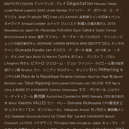
Dégustation
BAPTISTE COUSIN
アントワンヌ・アレナ
Mauvais Temps
cuvée Marcel Lapierre 2009
street Rambla
ワインバー・ア・ボワール・エ・ア・
Jean-Francois NIQ
マンジェ
Fred
LES GAMAYS
自然派ワインの日本イベント
キャヴィア
Arnaud Combier
ルイック
ジュリエナ
料理人の高太郎さん
2018
Sakura
Nouveaux au Japon
Mr. Masanobu FUKUOKA
Dijon
Tazaki Shinya
Alain
ラフォレ・ヌーヴォー18
Bistro Grand 8
金沢
バルセロナ・ワインエージ
ェントの佐竹裕子さん
DOMAINE SARNIN BERRUX
BMO 社のマサコさん
カンヌの
Granada
Kanako san
ワイン
オスピス・ド・ボーヌ
桜島 2016年
ル・ｒタ
Centre
ン・デメ
chef Xavi
Bisto St.Martin
ボジョレ・クリストフ・パカレ
ビストロ
ジェローム・ジュレ
L'Angevin
丹さん
ワインバー
ラピエール家の自然
Eric Pfifferling
派ワイン祭
Brulius
サン・シニアン
オルヴォー、オリゾン
モ
Place de la République
Graena
ンペイル村
Château-Neuf-du-Pape
肉
Baune
Tokyo Roppongi
Kentaro-san
Katsuyama Shinsaku san
SELENE
オゼ
Bar à
マス・ぺリセール
Vins A BOIRE ET A MANGER
Station Shinosaka
シルヴァ
鹿児島
BMO Yamada
ン・ディティエール
Ruchottes Chambertin
2300年の杉の
Valentin VALLES
Domaine Richeaume
CPV菊池まど
木
Bresil
サン・ペレー
か
レストラン「エル・ギンジョレール」
Vodopivec
Anouk
竹ノ内さん
飯田橋メリ
Le Clown Bar
メロ
Galéjade
Quinta do Carril
Société SAKAGAMI
Benoit
Courault
LA MISE
イクザヴィエ
ITO sejour bien occupe au Japon
キューヴェ・バ