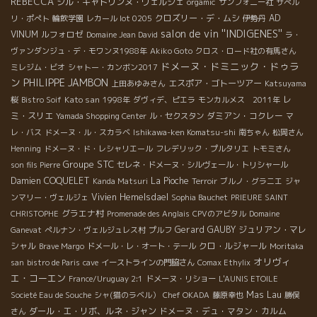
REBECCA
ジル・キャトリンヌ・ヴェルジェ
orgamic
サンフォニー社
サぺル
クロズリー・デ・ムシ
AD
リ・ポぺト
輪飲学園
レカール lot 0205
伊勢丹
salon de vin ''INDIGENES''
VINUM
ルフォロゼ
Domaine Jean David
ラ・
ヴァンダンジュ・デ・モワンヌ1988年
Akiko Goto
クロス・ロード社の有馬さん
ドメーヌ・ドミニック・ドゥラ
ミレジム・ビオ
シャトー・カンボン2017
ン
PHILIPPE JAMBON
エスポア・ゴトーツアー
上田あゆみさん
Katsuyama
Kato san
レ
桜
Bistro Soif
1998年
ダヴィデ、ピエラ
モンカルメス 2011年
ミ・スリエ
ダミアン・コクレー
Yamada Shopping Center
ル・セクスタン
マ
レ・バス
ドメーヌ・ル・スカラベ
Ishikawa-ken Komatsu-shi
南ちゃん
松岡さん
Henning
ドメーヌ・ド・レシャリエール
フレデリック・プルタリエ
トモミさん
Groupe STC
son fils Pierre
セレネ・ドメーヌ・シルヴェール・トリシャール
Damien COQUELET
La Pioche
Kanda Matsuri
Terroir
ブルノ・グラニエ
ジャ
Vivien Hemelsdael
ンマリー・ヴェルジェ
Sophia Bauchet
PRIEURE SAINT
グラエナ村
CHRISTOPHE
Promenade des Anglais
CPVのアビタル
Domaine
Gerard GAUBY
ジュリアン・マレ
Ganevat
ぺルナン・ヴェルジュレス村
プルフ
シャル
クロ・ルジャール
Brave Margo
ドメール・レ・オート・テール
Moritaka
オリヴィ
san
bistro de Paris
cave
イーストラインの門脇さん
Comax Ethylix
エ・コーエン
France/Uruguay 2:1
ドメーヌ・リショー
L'AUNIS ETOILE
Mas Lau
Societé Eau de Souche
シャ(猫のラベル）
Chef OKADA
藤原幸也
勝俣
ダール・エ・リボ、ルネ・ジャン
ドメーヌ・デュ・マタン・カルム
さん