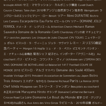
セミ・マセラッション・カルボニック醸造
le couple ARAKI
Cuveé Ouech
2018年アンジェ自然派ワイン見本市
Cousin
Chenas
Take chan
Waingakuen
ラ
Rémi DUFAITRE
ツアー
Bistro
ングロールのエリックとマリー・ロー
Benoit
Escarpolette
Les Canons
Eau Forte
DOMAINE JOLLY
ピエール
CPV ツアー
FERRIOL
Ramon
ドメーヌ・ド・レグリエール
Attention Chenin Méchant
Saavedra
Domaine de la Romanée-Conti
Chardonay
パリの夜
マチュとマリ
オン
cavistes japonais
Les Uniques de Jules Chauvet
CPV TOURS
ニュイタージ
レミー・スリエ50歳記
ュ
ポルト
ビストロ・ラ・ヴィーニュ
ジュラ・サヴォワ
念パーティー
Morgon 16
Hop'là
リュ・ド・ラ・ペスト
ピエモンテ
パシオン・
菊池シェフ
エ・ナチュール心斎橋店
紀子さん
インポーター「アヴニール社」
Au
パリ・ビストロ・コワンスト・ヴィノ
couchant
Uchikawa san
L'OPERA DES
VINS
DOMAINE DE BOTHELAND
Le Balaise lot 1417
Football COUPE DE
Domaine des Soulié 400ans
ビストロ・マルゴ
MONDE 2018
マスぺリ
Bistro
Invalide
Vintage 2015
Président Association de Sommeliers au Japon
Paris
Trois Amours
エスポア・なかむら
Domaine Richaud
La Remise 2018
Chef Ishida
カトリーヌ・ジャンボン
Miyagawa san
Beaujolais au couchant
Maruyama Hiroto
Domaine Catherine Bernard
お正月2019年
オランダ
Domaine Le Bout du Monde
La Loire
Crosse Road
哲学
ロゼ・グリグリ
ラピエール・2018年収穫
ＢＭО社の山田さん
Aux Amis des Vins Ginza
ボルドー