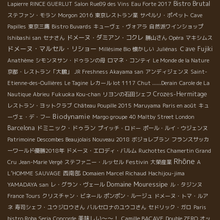
Bistro Brutal
Lapierre
RINCE GUERLUT
Salon Rue89 des Vins
Eau Forte 2017
ステファン・モラン
Morgon 2016
東京レストラン業
サぺルリ・ポペット
Cave
Papilles
東京三鷹
Bistro Buvards
キューヴェ・ヴォアラ
自然派ワインショップ
ドメーヌ・ダミアン・コクレ
Ishibashi san
セナさん
勝山さん
Opéra
マキシムス
ドメーヌ・マルセル・リショー
Ｃave Fujiki
Millésime Bio
懐かしい
Juliénas
Anathème
シモンヌサン・ドゥランの母
ロマネ・コンティ
Le Monde de la Nature
京都・レストラン「大鵬」
JR Freshness Akayama san
アンディジェンヌ
Saint-
Etienne-des-Oullières
Le Tagine
レカール lot 1117
Chut ......Derain
Carole de La
Crozes-Hermitage
Nautique
Abrieu
Fukuoka Kou-chan
リヨンの石田シェフ
レストラン・ヨットクラブ
Château Poupille 2015
Maruyama
Paris en août
キュ
Biodynamie
ーヴェ・デ・フー
Margo groupe
40 Maltby Street London
Barcelona
ドミニック・ドゥラン
プイッチ・ロドー
ポール・ルイ・ウジェンヌ
Patrimoine
Descombes Beaujolais Nouveau 2018
ボジョレブラン
フランスサッカ
ーワールド優勝2018年
ドメーヌ・エロディ・バルム
Ruchottes Chamertin Grand
Rhône
Festivin
Cru
Jean-Marie Vergé
ステファニー・ルッセル
大榮産業
A
西南部
L’HOMME SAUVAGE
Domaien Marcel Richaud
Hachijou-jima
Domaine Mouressipe
YAMADAYA san
レ・グラン・ヴェール
ル・タジンヌ
France Tours
クリスチャン・ビネール
ポンポン・ルージュ
ドメーヌ・トマ・ルア
ネ
寿司シェフ・ユウジロウさん
バルセロナのユウコさん
セドリック・ガロ
Paris
美味しい～～！
bistro Roba Seria
Concorde
Camille BACAVE
Double ZERO
オッ