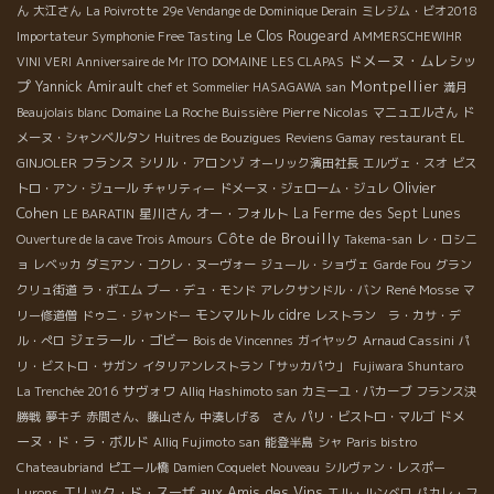
ん
大江さん
La Poivrotte
29e Vendange de Dominique Derain
ミレジム・ビオ2018
Le Clos Rougeard
Importateur Symphonie Free Tasting
AMMERSCHEWIHR
ドメーヌ・ムレシッ
VINI VERI
Anniversaire de Mr ITO
DOMAINE LES CLAPAS
プ
Montpellier
Yannick Amirault
chef et Sommelier HASAGAWA san
満月
Pierre Nicolas
Beaujolais blanc
Domaine La Roche Buissière
マニュエルさん
ド
メーヌ・シャンベルタン
Huitres de Bouzigues
Reviens Gamay
restaurant EL
フランス
シリル・アロンゾ
GINJOLER
オーリック濱田社長
エルヴェ・スオ
ビス
Olivier
トロ・アン・ジュール
チャリティー
ドメーヌ・ジェローム・ジュレ
Cohen
星川さん
オー・フォルト
La Ferme des Sept Lunes
LE BARATIN
Côte de Brouilly
Ouverture de la cave Trois Amours
Takema-san
レ・ロシニ
ョ
レベッカ
ダミアン・コクレ・ヌーヴォー
ジュール・ショヴェ
Garde Fou
グラン
René Mosse
クリュ街道
ラ・ボエム
ブー・デュ・モンド
アレクサンドル・バン
マ
モンマルトル
cidre
リー修道僧
ドゥニ・ジャンドー
レストラン ラ・カサ・デ
ジェラール・ゴビー
ル・ぺロ
Bois de Vincennes
ガイヤック
Arnaud Cassini
パ
リ・ビストロ・サガン
イタリアンレストラン「サッカパウ」
Fujiwara Shuntaro
サヴォワ
La Trenchée 2016
Alliq Hashimoto san
カミーユ・バカーブ
フランス決
ドメ
勝戦
夢キチ
赤間さん、藤山さん
中湊しげる さん
パリ・ビストロ・マルゴ
ーヌ・ド・ラ・ボルド
Alliq Fujimoto san
能登半島
シャ
Paris bistro
Chateaubriand
ピエール橋
Damien Coquelet Nouveau
シルヴァン・レスポー
aux Amis des Vins
エリック・ド・スーザ
Lurons
エル・ルンベロ
パカレ・フ