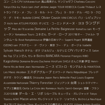
ユン・ニル
CPV Ishikawa kun
高山南美さん
サンジョゼフ
Chateau Cassini
Tokyo Ota-ku
Yuko-san
chef Jérôme Jaegle
TOUR REBECCA
Cuvée Thibaut
レス
トラン「オン・メ・フレ・ス・キル・トゥ・プレ」
ラ・カサ・デル・ぺロ
ラ・クロ
Olivier Cousin
ワ・デ・ラモー
Bulbille
COMIC
VINI CIRCUS
パリ・レピュブリッ
ラングド
ドメーヌ・ヨヨ
ク
Aichi ken ATSUMI FOODS
オリビエ・コーエン
ック
Domaine La Petite Baigneuse
Mas de l'Escarida
Komatsu san
モーヴ
ユキさん
ガード・ローブ
サ
ェータン
Yamadaya Tours
2017年オー・フォルト
ンタムール
Rosé Pamplemousse
伊藤の日本ツアー
Saperli Popet
世界遺産
OZONO san
アカデミー・ド・ヴァン・東京
フー・デュ・ボージョ
Isabelle
Sylvain Hoesch
CPV パリオフィス
ホテル・ボマ
ジョルジュ・ルマリエ
Salon
ジュンさん
Bistro BIANCARA
Bio Top
セレネ
Florance
François RIBO
Kagoshima
Domaine Bruno Duchene
Hirofumi SHOJI さんご夫妻
伊豆
Henri-
ニース
ビストロ・モンマルトル
Pierre fils de René Jean
Normandie
MANTOVA
エスポアグループ
Les Maoù
Akoibon
エドワード
Paris République
フレッド
Paul Louis Eugene
ボデガ・カウゾン醸造元
Shizuoka Japon
Paris Belleville
台湾
Thierry Forestier
Assemblée Nationale
ジュリアンヌ
シュトラマイヤー
カプリエ醸造元
Ooita
La Croix des Rameaux
Nuits Saint-Georges
猛暑・フラン
ダール・エ・リボ
ス2018年夏
シルーブル
キューヴェ・ガレジャッド
Tokyo
Macon
Toyosu AOKI
white
ガレジャッド
シェフ・リョウさん
Bistro La Nautique
北イタリア
Port du Thon
オーリックスの橋元さん
GUCITE
Village Arbois Pupillin