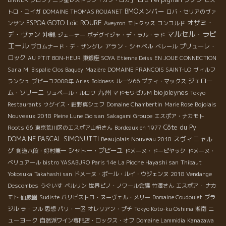
BMOメンバー
トロ・ユイガ
DOMAINE THOMAS ROUANET
ロバ・セリアのヴァ
Loïc ROURE
オザミ・
ESPOA GOTO
ンサン
Aveyron
モトクッス
コンコルド
マルセル・ラピ
デ・ヴァン
沖縄
ジェーテー
ボデグイジャ・デ・ラル・ラド
エール
アラン・シャペル
プリューレ・
プロムナード・デ・ザングレ
ベレール
ロック
AU P'TIT BON-HEUR
東銀座 SOYA
Etienne Deiss
EN JOUE CONNECTION
Sara
M. Bispalie
Clos Baquey
Mazière
DOMAINE FRANCOIS SAINT-LO
ヴィルフ
ジェロー
ランシュ
プピーユ2008年
Arles
Boldness
ルーツ66
プティ・マックス
九州
biojoleynes
ム・ソリーニ
リュペール・ルロワ
マドモワゼルＭ
Tokyo
Bojolais
Restaurants
ウグイス・紺野真シェフ
Domaine Chambertin
Marie Rose
Nouveaux 2018
Go san
Pleine Lune
Sakagami Groupe
エスポア・ナカモト
Côte du Py
Roots 66
東京荒川区のエスポア山枡さん
Bordeaux en 1977
DOMAINE PASCAL SIMONUTTI
スヴィニャル
Beaujolais Nouveau 2018
グ
シャトー・プピーユ
剣道八段・好村兼一
ドメーヌ・ドーピヤック
ドメーヌ・
ベリュアール
bistro YASABURO
Paris 14e
La Pioche Hayashi san
Thibaut
Yokosuka
Takahashi san
ドメーヌ・ポール・ルイ・ウジェンヌ
2018 Vendange
Descombes
うぐいす
ベルリン
世界ピノ・ノワール会議
竹澤さん
エスポア・ ナカ
モト
仙巌園
Sudiste
パリビストロ・ヌーヴェル・メリー
Domaine Coudoulet
ブラ
ニ
ジル
ラ・フル
思想
パリ・一区
オレリアン・プチ
Tokyo Koto-ku Oshima
湘南
ューヨーク
自然派ワイン専門店・ロックス・オフ
Domaine Lammidia
Kanazawa