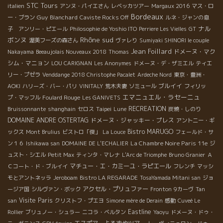
STC Tours
italien
アンヌ・パイエさん
レベッカツアー
Margaux 2016
マス・ロ
Bordeaux
Guy Blanchard
ー・ブラン
Caviste Rocks Off
ルネ・ジャンの息
ナル
子 アンリー・ピエール
Philosophie de Yoshio ITO
Perriere Les Vielles
GT
Rhône sud
ボンヌ
渥美フーズの森さん
ヴァレり
Sumiyaki SHINORI le couple
Jean Foillard
ドメーヌ・マク
Nakayama
Beeaujolais Nouveaux 2018
Thomas
シム・マニョン
LOU CARIGNAN
Les Anonymes
ドメーヌ・デ・ザミエル
ティエ
リー・プゼラ
Venddange 2018 Christophe Pacalet
Ardeche Nord
東京・豊洲・
ブルイイ
AOKI
ハリーズ・バー・パリ
VINITALY
荒木夫妻
ソミュール
フィリッ
エマニュエル・ラセーニュ
プ・マッフル
Foulard Rouge
Les GANIVETS
Taipei
RECREATION
Bruissonnante
shanghain
セロス
Lune
炭焼・しのり
DOMAINE ANDRE OSTERTAG
ドメーヌ・ジャッキー・プレス
アントニー・ギ
Bistro MARUGO
ックス
Mont Brulius
ビストロ「俊」
La Louce
フェールド・サ
La Chambre Noire Paris 11e
ン１６
Ishikawa san
DOMAINE DE L'ECHALIER
ジ
ュスト・シエル
Petit Max
ティンタ・マレナ
L'Arc de Triomphe
Bruno Granier
Ａ
マチュー・エ・カミーユ・ラピエール
Ｃコート・ド・ブルイイ
フレンチ
マッシ
モとアントネッラ
Jeroboam
Bistro LA REGARADE
TosaYamada Mitani san
ジョ
アクセル・プリュファー
ージア国
シルヴァン・ボック
Fronton
9カーヴ
Tan
Visite Paris
san
クリストフ・プエヨ
Simone mère de Derain
感動
Cuveé Le
Eastline
Rollier
ブリュノー・シュラー
ニコラ・ベルタン
Yaoyu
ドメーヌ・ドゥ・