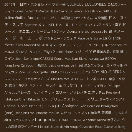
2018年 日本・ボジョレヌーヴォー会
GEORGES DESCOMBES
エピスリー・
フィン
Domaine Saint Martin de La Garrigue
Senior Jazz Bande CAROLINE
Andalousie
ドメーヌ・
Julien Guillot
ラピエール研修生のセイヤさん
東欧諸国
デ・スリエ
ド
Septime
メリ・メロ
ドメーヌ・ド・レキュ
パリレストラン・奏で
Domaine du possible
ドメー
メーヌ・ダニエル・サージュ
76ヴァン
鍋
ヌ・ダール・エ・リボ
La Grande
アントニー・テヴェネ
Place de la Borse
Motte
Clos Massotte
2018年ヌーヴォー・レミー・デュフェートル
charibari
カ
Beziers
Yoyo
Garde Robe
ユグ・べゲ
ベルネ
宮川さん
伊藤與志男の哲学
濃い
ワイン
Jean-Dominique CASSINI
Douro
Mas Lau Blanc
kanagawa
ESPOA
Kamataya
Canigou
小島さん
Les vignerons de l'iréel
ダムバッシュ・ラ・ヴィル
ベ
BMO Masako san
DOMINIQUE DERAIN
ンスカブ
Vini Sud Montpellier
ブノワ
レストラン・フェルナンデーズ
Montcalmès 2011
ル・カンボン2008
東京・文京
区
長ユキ子さん
マス・ド・モンペール
フリダ
コート・ド・レイヨン
Philippe
ティエリー・フォレスチエ
Alliet
ルバレーズ lot 1417
アナテム
President
レミー・スリエ
Ishikawa
Chef Kikuchi
モン・ブリュリウス
サーヴィスのアナ
Assignan
Bien Boire en Beaujolais
Château Cheval Blanc
パリ・シャトレ
(BBB)
Paris bistros
Vincent Moulin
大分
ラ・リュノット醸造元
居酒屋・ユメキチ
Languedoc
神田
ＢＭОスタッフ
FRANCE FINAL
Antoine Aréna
幸子さん
パ
リの自然派ワインバー
Maison Jaune de vin rouge
Cuvee des Fous
Cuvee Le Rang