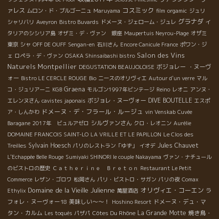
コスミック
ァレス
ムロン・ド・ブルゴーニュ
Maruyama
film
orgamic
ジュリ
グラナダ
シャリバリ
Aveyron
Bistro Buvards
ドメーヌ・ジェローム・ジュレ
イ
タリアのシシリア島
オザミ・デ・ヴァン 銀座
Maupertuis Neyrou-Plage
オザミ
東京
シャ
OFF DE OUFF
Sengan-en
石川さん
Encore Canicule France
ポワン・ジ
Salon des Vins
ェ
ロペラ・デ・ヴァン
OSAKA Shinsaibashi bistro
Naturels Montpellier
ボジョレー ・ヌーヴ
DEGUSTATION BEAUJOLOISE
ォー
Bistro LE CERCLE ROUGE
Bio
ニースのオリヴィエ
Autour d'un verre
マル
Graena
コ・ジュリアーニ
KGB
モルゴン1997年ビンテージ
Reino
レオニ
アンヌ・
ボジョレ・ヌーヴォー
DIVE BOUTELLE
エレンヌさん
cavistes japonais
エスポ
ドメーヌ・デ・フラール・ルージュ
ア・しんかわ
vin Venskab
Cuvée
シルヴァンさん
Baragane
2017年 ビュルアゼロ
クロ・レオニン
Aurélie
DOMAINE FRANCOIS SAINT-LO
LA VRILLE ET LE PAPILLON
Le Clos des
Sylvain Hoesch
Jules Chauvet
Treilles
パリのレストラン「ゆず」
イオデ
L'Echappée Belle Rouge
Sumiyaki SHINORI le couple Nakayama
ヴァン・ナチュール
のビストロの歴史
Ｃａｔｈｅｒｉｎｅ Ｂｒｅｔｏｎ
Restaurant Le Petit
Commerce
レザン・ゴロワ
松岡さん
パリ・ビストロ・サガン
パリの夜
Comax
Domaine de la Vieille Julienne
オリヴィエ・コーエン
ラ
Ethylix
萬屋酒店
フォレ・ヌーヴォー18
美味しい～～！
ドメーヌ・デュ・マ
Hoshino Resort
タン・カルム
Côtes Du Rhône
La Grande Motte
焼き鳥・
Les toqués
パザパ