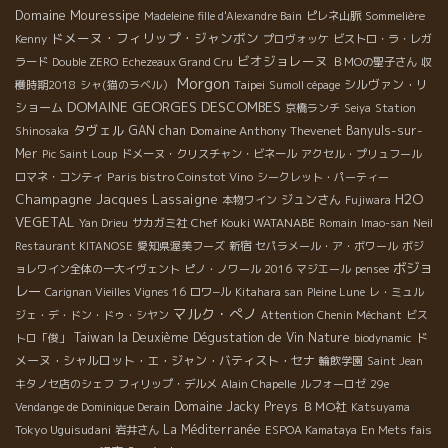
Domaine Mouressipe
Madeleine fille d'Alexandre Bain
ピレネ山脈
Sommelière
ドメーヌ・フィリップ・ジャンボン
Kenny
プロヴォッケ
ビストロ・ラ・レガ
ビオジョレーヌ
ラード
Double ZERO
Echezeaux Grand Cru
ＢＭОの聖子さん
収
Morgon
Taipei
シルヴァン・リ
穫時期2018
シャ(猫のラベル）
Sumoll cépage
DOMAINE GEORGES DESCOMBES
ショーム
京橋ランチ
Seiya
Station
タヴェル
GAN chan
Domaine Anthony Thevenet
Banyuls-sur-
Shinosaka
Mer
Pic Saint Loup
ドメーヌ・クリスチャン・ビネール
アクセル・プリュフール
Paris bistro Coinstot Vino
ロマネ・コンティ
シークレット・パーティー
Champagne Jacques Lassaigne
H2O
ジュンさん
本物ワイン
Fujiwara
VEGETAL
Chef Kouki WATANABE
Yan Drieu
サカガミ社
Romain
Imao-san
Neil
Restaurant KITANOSE
愛知県渥美フーズ
新宿
セパラメール・ア・ボワール
ボジ
ボジョ
ョレワイン全体の一大イヴェント
ピノ・ノワール 2016
マジエール
pensee
レー
Carignan Vieilles Vignes 16
ロワ−ル
Kitahara san
Pleine Lune
レ・ミュル
マルク・ぺノ
ジェ・デ・ドン・ドゥ・シヤン
Attention Chenin Méchant
ビス
Taiwan la Deuxième Dégustation de Vin Nature
ド
トロ「俊」
biodynamic
メーヌ・シャルロット・エ・ジャン・バティスト・セナ
輪飲学園
Saint Jean
キタノセ店のシェフ
フィリップ・デルメ
Alain Chapelle
ルフォーロゼ
29e
Domaine Jacky Preys
ＢＭО社
Vendange de Dominique Derain
Katsuyama
Tokyo Uguisudani
La Méditerranée
岩井さん
ESPOA Kamataya
En Mets fais