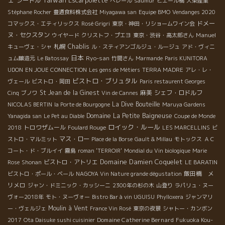
シードル
ベレール
saumur
ピエール橋
大榮産業
Stéphane Rocher
豊通食料株式会社
Miyagawa san
Equipe BMO
Vendanges 2020
ドメー
コマックス・エティリックス
Rosé Grigri
東京・神田・リショームワイン会
ヌ・セクスタン
Manuel
ウイヤード
クリストフ・プエヨ
東京・渋谷・高太郎さん
札幌
Chablis
キューヴェ・シャ
ル・スティアンゴルジュ・ルージュ
アド・ヴィニ
日本
Ryo-san
ュム醸造元
Le Batossay
竹間さん
Marmande
Paris KUNITORA
UDON
EN JOUE CONNECTION
Les gens de Métiers
TERRA MADRE
アレ・レ・
ビストロ・ブリュタル
ヴェール
ビストロ・岡田
Paris restaurent Georges
St Jean de la Ginest
麻美
シェフ・ロドルフ
Cinq
ブノワ
Vin de Cannes
La Dive Bouteille
NICOLAS BERTIN
la Porte de Bourgogne
Maruya Gardens
Domaine La Petite Baigneuse
Yanagida san
Le Pet au Diable
Coupe de Monde
ロイック・ルール
トロワザムール
2018
Foulard Rouge
LES MARCELLINS
ビ
マス・ロー
ストロ・マルミット
Place de la Borse
Gault & Millau
モトックス
ＡＣ
コート・ド・ブルイイ
霧島
roman 'TERROIR'
Mondial du Vin biologique
Marie
Domaine Damien Coquelet
ビストロ・アトリエ
Rose
Shonan
LE BARATIN
飯田橋 メ
ビストロ・ポール・ベール
NAGOYA Vin Nature grande dégustation
リメロ
ジャン・ドミニック・カッシーニ
2300年の杉の木
山登り
ラパリュ・ヌー
ヴォー2018年
モト・ヌーヴォー
Bistro Bar à vin UGUISU
Phylloxera
ジャンマリ
Moulin à Vent
ー・ヴェルジェ
France Vin Rosé
東京の夜景
シャトー・カンボン
Domaine Catherine Bernard
2017
Ota Daisuke sushi cuisinier
Fukuoka Kou-