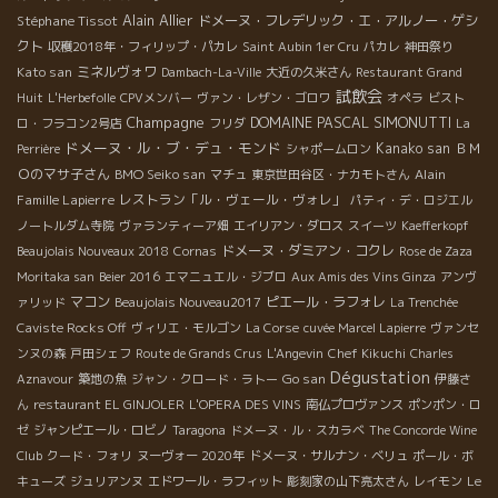
Alain Allier
Stéphane Tissot
ドメーヌ・フレデリック・エ・アルノー・ゲシ
クト
収穫2018年・フィリップ・パカレ
Saint Aubin 1er Cru
パカレ
神田祭り
Kato san
ミネルヴォワ
Dambach-La-Ville
大近の久米さん
Restaurant Grand
試飲会
Huit
L'Herbefolle
CPVメンバー
ヴァン・レザン・ゴロワ
オペラ
ビスト
Champagne
DOMAINE PASCAL SIMONUTTI
ロ・フラコン2号店
フリダ
La
ドメーヌ・ル・ブ・デュ・モンド
Kanako san
ＢＭ
Perrière
シャポームロン
Ｏのマサ子さん
BMO Seiko san
Alain
マチュ
東京世田谷区・ナカモトさん
Famille Lapierre
レストラン「ル・ヴェール・ヴォレ」
パティ・デ・ロジエル
ノートルダム寺院
ヴァランティーア畑
エイリアン・ダロス
スイーツ
Kaefferkopf
ドメーヌ・ダミアン・コクレ
Beaujolais Nouveaux 2018
Cornas
Rose de Zaza
Moritaka san
Beier 2016
エマニュエル・ジブロ
Aux Amis des Vins Ginza
アンヴ
マコン
ピエール・ラフォレ
ァリッド
Beaujolais Nouveau2017
La Trenchée
Caviste Rocks Off
ヴィリエ・モルゴン
La Corse
cuvée Marcel Lapierre
ヴァンセ
ンヌの森
戸田シェフ
Route de Grands Crus
L'Angevin
Chef Kikuchi
Charles
Dégustation
Go san
Aznavour
築地の魚
ジャン・クロード・ラトー
伊藤さ
ん
restaurant EL GINJOLER
L'OPERA DES VINS
南仏プロヴァンス
ポンポン・ロ
ゼ
ジャンピエール・ロビノ
Taragona
ドメーヌ・ル・スカラベ
The Concorde Wine
Club
クード・フォリ
ヌーヴォー 2020年
ドメーヌ・サルナン・ベリュ
ポール・ボ
キューズ
ジュリアンヌ
エドワール・ラフィット
彫刻家の山下亮太さん
レイモン
Le