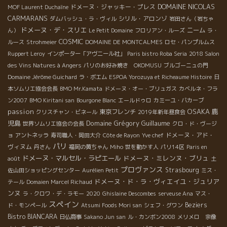
DOMAINE NICOLAS
ドメーヌ・ジャッキー・プレス
MOF Laurent Duchaîne
CARMARANS
シリル・アロンゾ
ダムバッシュ・ラ・ヴィル
岩田さん（岩ちゃ
ドメーヌ・デ・スリエ
ニーム
ん）
Le Petit Domaine
フロリアン・ルーズ
ラ・
COSMIC
ルース
Strohmeier
DOMAINE DE MONTCALMES
ロセ・パンプルムス
Ruppert Leroy
インポーター「アヴニール社」
Paris bistro Roba Seria
2018 Salon
des Vins Natures à Angers
パリのお好み焼き OKOMUSU
ブルゴーニュの門
Domaine Jérôme Guichard
ラ・ボエム
ESPOA Yorozuya et Richeaume Histoire
日
本ソムリエ協会会長
BMO Mr.Kamata
ドメーヌ・オー・ブリュガス
カベルネ・フラ
ン2007
BMO Kiritani san
Bourgone Blanc
エールドゥロ
カミーユ・バカーブ
passion
OSAKA
鹿
東京フレンチ
クリスチャン・ビネール
2019年新年昼食会
児島
Domaine Grégory Guillaume
世界ソムリエ協会の会長
クロ・ド・ヴージ
ドメーヌ・アド・
ョ
アントネッラ
寿司職人・岡田大介
Côte de Rayon
Yve chef
パリ
ヴィヌム
丹さん
福岡の黄ちゃん
Miho
世を動かす人
パリ14区
Paris en
ドメーヌ・マルセル・ラピエール
ドメーヌ・ミレンヌ・ブリュ
août
土
プロヴァンス
Strasbourg
佐山田ショッピングセンター
Aurélien Petit
ミス・
ドメーヌ・ド・ラ・ヴィエイユ・ジュリア
テール
Domaien Marcel Richaud
ンヌ
ラ・クロワ・デ・ラモー
2020
Ghislaine Descombes
serveuse Ana
マス・
スペイン
Beziers
ド・モンペール
Atsumi Foods Mori san
シェフ・グワン
Bistro BIANCARA
日仏商事
Sakano Jun san
ル・カンボン2008
メリメロ 宗像