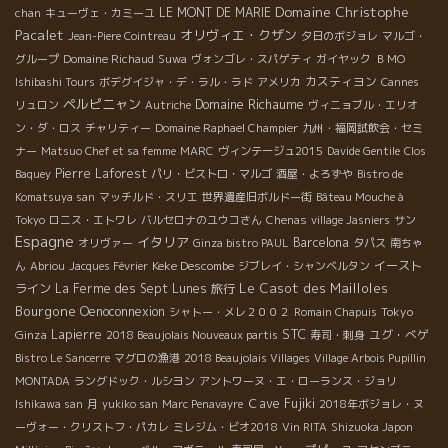
Domaine Christophe
LE MONT DE MARIE
chan
キューヴェ・カミーユ
Pacalet
オリヴィエ・クザン
Jean-Piere Cointreau
夕日のボジョレ
マルゴ・
グループ
Domaine Richaud
Suwa
ヴォンゴレ・スパゲティ
ガイヤック
ＢＭО
カスティヨン
Ishibashi Tours
ボデグイジャ・デ・ラル・ラド
アメリカ
Cannes
ペルピニャン
Domaine Richaume
リュロン
Autriche
ヴィニョブル・エリオ
ン・ダ・ロス
チャリティー
Domaine Raphael Champier
九州・福岡試飲会・セミ
ナー
Matsuo Chef et sa femme
MARC
ヴィンテージュ2015
Davide Gentile
Clos
Pierre Laforest
Baquey
パリ・ビストロ・マルゴ
酒屋・よろずや
Bistro de
Komatsuya san
マッチルド・スリエ
世界遺産旧ボルドー街
Bâteau Mouche à
Tokyo
ロニス・エトワレ
バルセロナのユウコさん
Chenas
village Jasniers
サン
Espagne
イタリア
Barcelona
オリヴァー
Ginza bistro PAUL
タパス
南ちゃ
Keke Descombe
イースト
ん
Abriou
Jacques Février
ジブレイ・シャンベルタン
Le Casot des Mailloles
ライン
La Ferme des Sept Lunes
旅行
Bourgone
Oenoconnexion
Tokyo
シャトー・メレ２００２
Romain Chapuis
STC
Ginza
Lapierre
ユグ・べゲ
2018 Beaujolais Nouveaux partis
寿司・刺身
Bistro Le Sancerre
マグロの漁港
2018 Beaujolais Villages
Village Arbois Pupillin
MONTADA
ラングドック・ルシヨン
アントワーヌ・エ・ローランス・ジョリ
Ｃave Fujiki
Ishikawa san
月
yukiko san
Marc Penavayre
2018年ボジョレ・ヌ
ーヴォー・クリストフ・パカレ
ミレジム・ビオ2018
Vin RITA
Shizuoka Japon