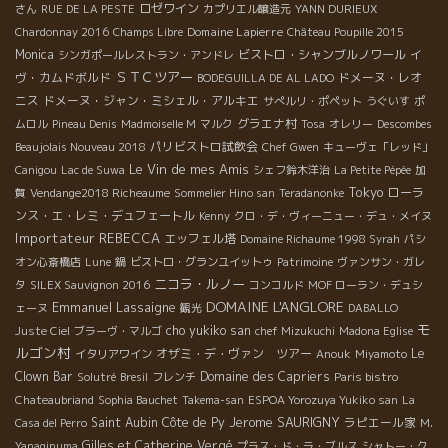
ロゼワイン
さん
RUE DE LA PESTE
カプリエル醸造元
YANN DURIEUX
Domaine Lapierre
Chardonnay 2016
Champs Libre
Château Poupille 2015
Monica
ビストロ・シャンブルノワール
イ
シンガポールレストラン・アンドレ
ＳＴＣツアー
ヴ・カムドボルド
ドメーヌ・レオ
BODEGUILLA DE AL LADO
ニス
ドメーヌ・ジャン・ミシェル・アルキエ
サぺルリ・ポペット
うぐいす
ポ
グラエナ村
ムロル
Pineau Denis
Madmoiselle M
マルク
Tosa
オレリー
Descombes
パリビストロ試飲会
Beaujolais Nouveau 2018
Chef Gwen
キューヴェ「レッド」
Le Vin de mes Amis
Canigou
Lac de Suwa
シェフ鈴木洋治
La Petite Pépée
加
Tokyo
ローラ
賀
Vendange2018 Richeaume
Sommelier Hino san
Teradanonke
ンス・エ・レミ・デュフェートル
Kenny
クロ・デ・ヴィーニュー・デュ・メイヌ
Importateur REBECCA
エッフェル塔
Domaine Richaume 1998 Syrah
パシ
オン心斎橋店
Lune
鍋
ビストロ・グランユイットゥ
Patrimoine
ヴァンサン・ガレ
ニコラ・ルノー
タ
SILEX Sauvignon 2016
コンコルド
MOF ローラン・デュシ
DOMAINE L'ANGLORE
Emmanuel Lassaigne
ェーヌ
観光
DABALLO
モ
cho yukiko san
Juste Ciel
ブラーヴ・マルゴ
chef Mizukuchi
Madona Eglise
ルゴン村
オザミ・デ・ヴァン ツアー
Le
イタリアワイン
Anouk
Miyamoto
Clown Bar
Domaine des Capriers
Solutré
Bresil
フレンチ
Paris bistro
Chateaubriand
Sophia Bauchet
Takema-san
ESPOA Yorozuya Yukiko san
La
Jerome SAURIGNY
Saint Aubin
Côte de Py
ラピエール家
Casa del Perro
M.
Gilles et Catherine Vergé
Yanaginuma
プラス・ド・ラ・ブルス
シャトー・ク