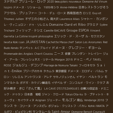
プリューレ・ロック
ステザルグ
2020 beaujolais nouveaux
Domaine Ad Vinum
日本レストランびそう
Isojiro
ドメーヌ・リショーム 1989年シラ
Anne-Hélène
アクセル・プリュファー
西南部地方
コート・デュ・ローヌ
ロリエ
Guy et
オザミの小松さん
シャトー・カンボン
Thomas Jullien
南大沢
Laurence Alias
Domaine Dard et Ribo
グラエナ
レ・ヴィニュロン・ドゥ・リレエル
Sylère
Groupe ESPOA
フィリップ・テシエ
Trichard
Camille BACAVE
Vincent
エリック・ド・スーザ
Garreta
La Colline Inspiré
philosophie
ル・セクスタン
Iwata Koki san
JAJAKISTAN
Cachette Masa chef
Salon Les Anonymes
Red
ドメーヌ・グレゴリー・ギヨーム
Budo Kendo
タンペット
ＡＣブルイイ
ニース
Promenade des Anglais
Chant Coucou
夜景
ブレンダン・トレイシー
ジェ
ドゥニ・ペノ
イ・アール・フレッシュネス・リテール
Morgon 2016
TAVEL
Ｓａｉ
ジョルジュ・デコンブ
ROSE
Mariage de Nomura Takaki
フィロキセラ
ｎｔ-Emilion
ブジーグのカキ
タカムラ
東京銀座
ドメーヌ・エロディ・バルム
サ
イヤン・ベルトラン
モ
ロン・リレエル
アントワンヌ・アレナ
サカノジュンさん
ンマルトル
お
ボデガ・カウゾン醸造元
イザベル
ザ・コンコルド・ワイン・クラブ
好み焼き・きじ「さんて寛」
LA CAVE D’ESTEZARGUES
収穫29回記念・ドミニ
ック・ドゥラン
日本酒 菊姫
ジャン・クロード
Tokyo Ota-ku
ラ・プティトゥ・キ
モルゴン
南仏
フ
ューヴェ・カイウティヌ
Acignan
ジェーテー
Vendange 2018
ランス
ラ・コリーヌ・アンスピレ
ボジョレ・クリストフ・パカレ
Kohki IWATA
ア
サンタムール
Saint-Amour
ルボワ・ピュピラン村
Domaine Benoit Courault