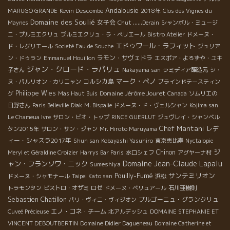
Andalousie
MARUGO GRANDE
Kevin Descombe
2018年
Clos des Vignes du
Domaine des Soulié
女子会
Maynes
Chut ......Derain
シャンボル・ミュージ
ニ・プルミエクリュ
プルミエクリュ・ラ・ペリエール
Bistro Atelier
ドメーヌ・
エドゥワール・ラフィット
ド・レグリエール
Societé Eau de Souche
ジュリア
ラモン・サヴェドラ
ン・ドゥラン
Emmanuel Houillon
エスポア・よろずや・ユキ
ジャン・クロード・ラパリュ
子さん
Nakayama san
ラミディア醸造元
シ・
マーク・ペノ
コルシカ島
ヌ・パルリオン・カリニャン
ブラインドテースティン
Philippe Wies
Domaine Jérôme Jouret
グ
Mas Haut Buis
Canada
ソムリエの
日野さん
Paris Belleville
Diak
M. Bispalie
ドメーヌ・ド・ヴェルシャン
Kojima san
Le Chameua Ivre
サロン・ビオ・トップ
RINCE GUERLUT
ジュヴレイ・シャンベル
Chef Mantani
レデ
タン2015年
サロン・サン・ジャン
Mr. Hiroto Maruyama
ィー・シャスラ2017年
Shun san
Kobayashi Yasuhiro
東京恵比寿
Nyctalopie
ジ
Chinon
Meryl et Géraldine Croizier
Harrys Bar Paris
水口シェフ
アグヤーナ村
Domaine Jean-Claude Lapalu
ャン・フランソワ・ニック
Sumeshiya
Pouilly-Fumé
サンテミリオン
ドメーヌ・シャモナール
Taipei Kato san
浜松
トラモンタン
ビストロ・オザミ
ロゼ
ドメーヌ・ベリュアール
石川亜樹則
Sebastien Chatillon
ブルゴーニュ・グランクリュ
パリ・ヴィニ・ヴィジオン
エノ・コネ・チーム
Cuveé Précieuse
北アルデッシュ
DOMAINE STEPHANIE ET
VINCENT DEBOUTBERTIN
Domaine Didier Dagueneau
Domaine Catherine et