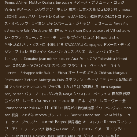
ドメーヌ・プリューレ・ロック
Temps d'Aimer
Mottox Osaka siège sociale
ドメーヌ・シルヴァン・ボック
Valérie
東京・江東区大島
ピュピラン村
Limoux
Catherine JAMBON
LEONIS
tapas
パリ・シャトレ
小松屋さんのビストロ
ドメー
シャンパ－ニュ・ジャック・ラセ－ニュ
ヌ・オベルノワ・ウイヨン
Pierre fils
星川さん
d'Alexandre Bain
Vin Jaune
Mizuki san
Distributeurs et Viticulteurs
プイイヒュメ
Nîmes
Bistro
レ・グラン・ヴェール
コトー・デ・カール
MARUGO
パリ・ビストロ
中湊しげる
S'ACCAPAU
Campagnes
ドメーヌ・デ・メ
Rose
ゾン・ブリュレ
奈良セイヤ
ヴァカンス
ペリエール・レ・ヴィエイユ
Aux Amis
Tarragona
Domaine jean michel alquier
CPV Takeshita
Mitani-
DOMAINE YOYO
CHAT
カベルネ フラン
san
キューヴェ・カミーユ１６
L'irréel
Sakura
オーナーのギヨム
L'Echappee belle
Ebisu
Château Margaux
ステファン・ティソ
Restaurant 3 étoiles Auberge du Puis
エミリー
10年間の感
サカガミ社の高橋社長
Jura Kagami
謝
マッシモとアントネッラ
ブラジル
Kenjiro san
自然派試飲
パリ・ノートルダム寺院
Nadja
クリストフ・ペイリュス
会ビオジョレーヌ
2018年 日本・ボジョレヌーヴォー会
L'AUNIS ETOILE
Edouard Laffitte
Bruissonnante
世界ビオ栽培醸造家
パリ・ベルヴィル
Mori-
san
桜島 2016年
Rebecca
グットドール
L'Avenir Ozono san
ESPOAたけや
ニュ
Laurent Bagnol
Ramon
フィリッ
イ・サン・ジョルジュ
世界遺産
オーストリア
ドメーヌ・リショー
プ・アリエ
リースリング
藤木さん
Camel
ブルイイ2017
ム
Le
TOUR REBECCA
Senior Jazz Bande CAROLINE
ダンス・アンコール