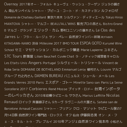
Overnoy
2017年オー・フォルト
キューヴェ・ウッシュ・クーザン
ジュラの鏡さ
ルフォロゼ
ん
南仏モンペイル
シャトー・プピーユ・コート・ド・カスティヨン
Domaine de Chateau Gaillard
東京六本木
シルヴァン・ディティエール
Tokyo Hiroo
MANTOVA
シャトー・マルゴー
BEAUJ'ALL'WINS
販売プロの西さん
Bistro Grand
エリック・カム
Le Clos des
8
マルゴ・グランデ
野村ユニソンの藤木さん
Jarres
レ・フラー・ルージュ
サン・ペレー
自然派ワインバー祥瑞
écrivain
ESPOA GOTO
KITAGAWA-NAWO
渋谷
Millesime 2017
BMO TOUR
Kurumé Wine
セミ・マセラッション・カルボニック醸造
ユキさん
School
Marie Lapierre
STC Tours
酢飯屋
Lilian Bauchet
Cuvée Chat
ラ・ノティック経営者キャロル
Angers
シルヴェール・トリシャール
Les Etats-Unis
Portugal
Vincent de
Roba Seria
DOMAINE DE BOTHELAND
Emmanuel Leroy
植村さん
Louvre
マルゴ
DAMIEN BUREAU
グループ
竹之内さん
バニュルス・シュール・メール
Les
エスポア・ゴトー
Grands Verres 2018 Paris
Minette Sano san
Paris La Seine
Corbieres
台湾インポータ
René Mosse
Sorcellerie 2017
プイッチ・ロドー
ーのレベッカさん
Nicolas
2018年収穫ラピエール
サラさん
Marius Laffitte
Renaud
ロイック
斉藤順子さん
9カーヴ
ラヴニールの大園さん
Satake san de
クロ・マソット
Barcelone
Arnaud Cassini
シャトー・ブリアン
ラピエール家の7
伊藤與志男
月14日祭
自然派ワイン専門店・ロックス・オフ
仙台
オン・メ・フ
2018年アンジェ自然派ワイン見本市
ェ・ス・キル・トゥ・プレ
ブルイ
小松さん