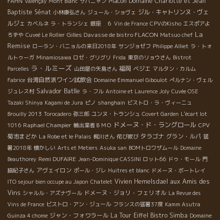
FAHN
Macon
Domaine Charlotte et Jean
Valençay
Mont Blanc
サバニャン
Baptiste Sénat
ジル・キャトリンヌ・ヴェ
小林康弘さん
ジュール・ショヴェ
ルジェ
カベルネ
ラ・トランシェ
銀座 ６
Vin de France
CPVのKisho
エスポアよ
La
Gilles Davasse de bistro FLACON
ろずや
Cuveé Le Rollier
Matsuo chef
Remise
ローラン・バニョルの来日2018年
サンジョゼフ
Philippe Alliet
ラ・トォ
ルトゥーガ
Minamiosawa
ロゼ・グリグリ
Frida
東京のリョウさん
Bistrot
ラ・ルミーズ
福岡
ベジエ
Parcelles
山田屋の矢島さん
マルタン・カルム
台湾自然派ワイン試飲会
Fabrice
Domaine Emmanuel Giboulot
ぺルナン・ヴェル
Salvador Batlle
ジュレス村
ラ・フル
Antoine et Laurence Joly
Cuvée OSE
Tazaki Shinya
Kagami de Jura
ピノ
shanghain
ビストロ・ラ・ヴィーニュ
Brouilly 2013
Torocadero
弥三郎
ユンヌ・トランシュ
Covert Garden
L'écart lot
ドメーヌ・ド・ラングロール
Raphael Champier
CPV
1016
輸出業者ＢＭＯ
菊池まどか
La Robe et le Palais
タラゴナ
グラン・ルパ
梶川さん
侘び寂び
猛
暑2018年
懐かしい
Arts et Metiers
Asuka san
BOMトロワザムール
Domaine
Remi DUFAIRE
Beauthorey
Jean-Dominique CASSINI
ロット66
ドゥ・モール
門
アヴェイロン
脇紀子さん
ポール・ジレ
Huitres et blanc
ドメーヌ・ボートレイ
aux Amis des
Vivien Hemelsdael
ITO sejour bien occupe au Japon
Chatelet
Vins
ドメーヌ・ジョリ・フェリオル
シャルル・アズナヴール
La Revue des
Vins de France
ビストロ・アン・ジュール
フランスの猛暑37度
Kamm Asutra
ジャン・フォワラール
La Tour Eiffel
Bistro Simba
Guinza 4 chome
Domaine