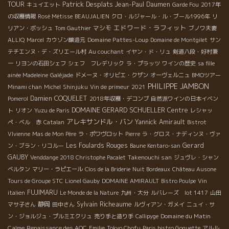
Patrick Desplats
TOUR
Jean-Paul Daumen
キュイエット
Garde Fou
2017年
の収穫情報
Rosé Métisse
BEAUJALIEN
クロ・ルジャール・ル・ブール1996年
リ
エドワード・ラフィット
マシモ
リアン・ボッシュ
Tom Gauthier
ブノワ夫妻
Domaine Pattes-Loup
ALLIQ
Marcel
カウゾン醸造元
Domaine de Montgilet
サン
テチエンヌ・デ・ズリエール村
Au couchant
イヤン・ド・リュ
剣道八段・好村兼
一
リヨンの石田シェフ
シェフ フレデリック
ラ・プラッツ
ワインの歴史
sa fille
ainée Madeleine
Galéjade
ドメーヌ・オリビエ・クザン
オーヴェルニュ
BMOツアー
PHILIPPE JAMBON
Minami chan
Michel
Shinjuku
Vin de primeur
2021
Damien COQUELET
Pomerol
2018年収穫・デコンブ
自然派ワインの日本イベン
DOMAINE GERARD SCHUELLER
Centre
ト
リオン
Yuzu de Paris
レシャッ
アレキサンドル・バン
Yannick Amirault
ペ・ベル 赤
Catalan
Bistrot
VIvienne
Mas de Mon Père
ラ・ポワヴロット
Pierre
ラ・グロス・ナディンヌ・ヴァ
Les Foulards Rouges
Gerard
ン・ブラン・リコルー
Baune Kentaro-san
GAUBY
Takenouchi san
Venddange 2018 Christophe Pacalet
ジュヴレ・シャン
べルタン
マリー・ラピエール
Clos de la Briderie
Nuit Bordeaux
Château Ausone
Tours de Groupe STC
Lionel Gauby
DOMAINE AMIRAULT
Bistro Poulpe
Vin
FUJIMARU
italien
Le Monde de la Nature
九州・大分
ルバレーズ lot 1417
山田
静岡
Sylvain Richeaume
マサ子さん
田中さん
ルヴィアン・ガメイ
ニュイ・サ
Domaine du Matin
ン・ジョルジュ・プルミエクリュ
売り手と造り手
Callipyge
Calme
Renaissance des AOC
Emilie
Tokyo Chofu
Paris bistro Goguette
アルル