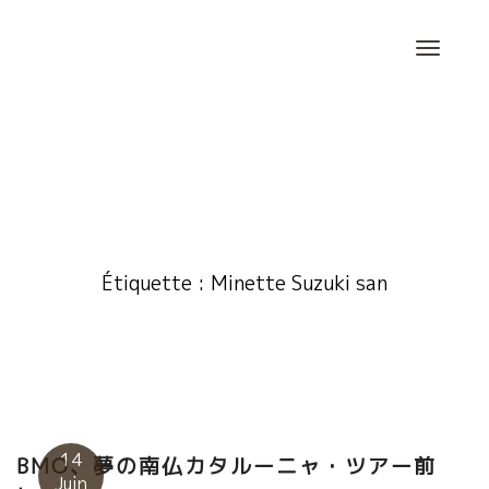
Skip
to
content
Étiquette :
Minette Suzuki san
14
BMO、夢の南仏カタルーニャ・ツアー前
Juin