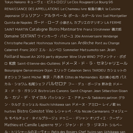
Tokyo Nakano
キューヴェ・ビストロロジ
Le Clos Rougeard Le Bourg 96
RENAISSANCE DES APPELLATIONS
Le Chameau Ivre
桜島の噴火
la Cuisine
ジュリアン・アルタベール
Japonaise
ポール・ルデール
Vini Sud Montpellier
ガード・ローブ
Quinta de Napoles
小泉さん
カプリエのマリオン
LA FERME
Catalogne
Bistro Montmartre
SAINT MARTIN
Franz Strohmeier
磯次郎
Domaine SEXTANT
ワインカーヴ・パピーユ
20e Anniversaire Vendange
Ardèche
Christophe Pacalet
Hoshinoya Yoshimura san
Pont au Change
Jean
Cabernet-Franc 2007
エル・ルンベロ
Sommelier Matsumoto san
Foillard
Nouvel An 2019 party déjeuner
Wine Style WINO
アヴァンティ・ポポ
ドメーヌ・ド・ラ・セネシャリエール
和食
ロ
Saint-Etienne-des-Oullières
Boourgogne
Danse encore
Dijon
エリック
Cabanon
Denis TARDIEU
カシェットの
東京・六本木
まさシェフ
Saint Michel
Côtes de Marmandais
石川県小松市
パス
バルセロナ
カル・ショワム
松尾シェフ
フー・デュ・ボージョ
飲み会
ドメー
Bistro Les Canons
ヌ・ド・ラ・ガランス
Saint Chignan
Jean Sébastion Gioan
ル・カゾ・デ・マイヨル
パッション・エ・ナチュール
Tadokoro patron
グラ
ン・ラルグ
ミッシェル
Kouchi Ishikawa san
ドメーヌ・アミロー
レイノ君
les
Bistro Coinstot Vino
huitres
レシャッペ・ベル
Nicole Carmarans
フォジェー
ル
モペルチュイ・ネイルプラージュ
ドゥニー・デシャン
オリヴィエ・クーザン
Mathieu et Camille Lapierre
サン・ジャン・ド・ラ・ジネスト
シルベー
ル・トリシャールのヌーヴォー
Patis des Rosiers
Chef Yujiro san
Uchikawa san