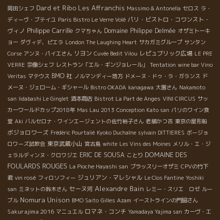
Dard et Ribo
Les Affranchis
岡田シェフ
Massimo & Antonella
セロス
ラ・
パリ・ビストロ・コワンスト・
ディーヴ・ブテイユ
Paris Bistro Le Verre Volé
Philippe Carrille
ヴィノ
Domaine Philippe Delmée
クマちゃん
オザミトーキ
ョー
ダヴィデ、ピエラ
London The Laughing Heart
サカガミグループ
サンタン
リヨン
レピュブリック広場
Corse
アンヌ・パイエさん
Cuvée Bedit Vilou
LE PRE
VERRE
宗像シェフ
レストラン「エル・ギンジョレール」
Tentation
wine bar Vino
BMO 社
Veritas
マテウス
ノルマンディー地方
ドメーヌ・ドゥ・ラ・ガランス
ド
メーヌ・ジェローム・ギシャール
Bistro OKADA
kanagawa
大園さん
Nakamoto
san
Iidabashi Le Ginglet
酒本商店
Bistrot La Part de Anges
VINI CIRCUS
サッ
カーワールドカップ2018年
Mas Lau 2013
Conception Kato san
パリのワイン食
堂
Aki
バルセロナ・ワインエージェントの佐竹裕子さん
老舗かつ吉
東京の屋形船
ボジョロワーズ
Frédéric Pourtalié
Kyoko Duchaîne
sylvain DITTIERES
ボージョ
東京武蔵小山
ロワーズ試飲会
宮古島
white
Les Vins des Moines
メリル・エ・ジ
DOMAINE DES
ERIC DE SOUSA
ェラルディンヌ・クロワジエ
ことり
FOULARDS ROUGES
La Pioche Hayashi san
ブラッスリーオザミ
CPVの竹下
ジュリアン・マレシャル
君
vin rosé
フィロソフィー
Le Clos Fantine
Yoshiki
Alexandre Bain
セーヌ河
san
ミネットの鈴木さん
レミー・スリエ ロゼ
ルー
Nomura Unison
ブル
BMO Saito
Gilles Azam
イーストラインの門脇さん
Sakurajima 2016
ロマネ・コンチ
マニュエル
Yamadaya Yajima san
カーヴ・エ