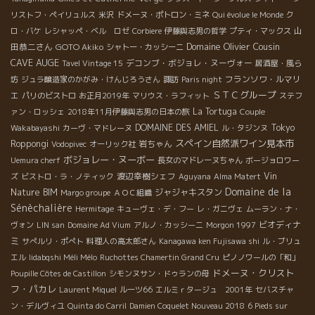
リストフ・ペイリュルス
米沢
ドメーヌ・ポトロン・ミネ
Qui évolue le Monde
ク
山
ロ・バケ
レシャッペ・ベル ロゼ
Corbiere
伊藤與志男の哲学
プティ・マックス
Domaine Olivier Cousin
田恭二さん
GOTO Akiko
シャトー・カッシーニ
CAVE AUGE
デコンブ・ボジョレ・ヌーヴォー
Tavel Vintage 15
居酒屋・風ら
フランソワ・ルマリ
坊
ジュラ醸造家のかがみ・けんじろうさん
諏訪
Paris night
ＳＴＣグループ
エ
パリのビストロ
お正月2019年
マリウス・ラフィット
ステフ
La Tortuga
ァン・ロッシェ
2018年11月伊藤與志男の日本の旅
Couple
DOMAINE DES AMIEL
Tokyo
Wakabayashi
カーヴ・マドレーヌ
ル・タジンヌ
スペイン自然派ワイン見本市
Roppongi
岩ちゃん
Vodopivec
オーリック社
ボジョレー・ヌーボー
Uemura cherf
長女のマドレーヌちゃん
ボージョロワー
渡辺幸樹シェフ
Vin
ズ
ビストロ・ラ・ノティック
Aguyana
Alma Matert
Domaine de la
Nature BIM
ジャジャキスタン
Margo groupe
ＡＯＣ組織
Sénèchalière
Hermitage
キューヴェ・デ・フー
レ・ガニヴェ
ムーラン・ナ・
ビオディナ
ヴォン
LIN san
Domaine Ad Vium
アルノ・カッシーニ
Morgon 1997
ミ
サぺルリ・ポぺト
料理人の高太郎さん
Kanagawa ken Fujisawa shi
ル・ブリュ
エル
Iidabqshi Méli Mélo
Ruchottes Chamertin Grand Cru
ピノノワールの「和」
ドメーヌ・クリスト
Poupille Côtes de Castillon
シモンヌサン・ドゥランの母
フ・パカレ
Laurent Miquel
ルーツ66
エルミｒタージュ 2001年
セバスチャ
ン・デルヴィユ
Quinta do Carril
Damien Coquelet Nouveau 2018
6 Pieds sur