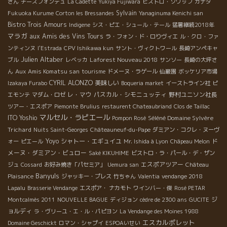
さん
チーズフォンデュ
La Cadette
Yukiya Fujiwara
ビストロ・ソワッフ
カナダ
Sylvain
Fukuoka Kurume
Corton les Bressandes
Yanaginuma Kenichi san
Bistro Trois Amours
Indigene
シス・ピエ・シュール・テール
猛暑継続2018年
マラガ
aux Amis des Vins Tours
ラ・フォン・ド・ロりヴィエ
ル・クロ・ファ
ンティンヌ
l'Estrada
CPV Ishikawa kun
サント・ヴィクトワール
長崎アンペキャ
Julien Altaber
Laforest Nouveau 2018
ブル
レベッカ
サンソー
長崎の大坪さ
Aux Amis Komatsu san
ん
tourisme
ドメーヌ・ラゲール
仙巌園
ボッケリア市場
CYRIL ALONZO
美味しい
Izakaya Furabo
Boqueria market
イーストライン社
ピ
レ・マウ
パスカル・シモニュッティ
野村ユニソン社長
エモンテ
マダム・ロゼ
ツアー・エスポア
Piemonte
Brulius
restaurent Chateaubriand
Clos de Taillac
マルセル・ラピエール
ITO Yoshio
Séléné Domaine Sylvère
Pompon Rosé
Trichard
Nuits Saint-Georges
Châteauneuf-du-Pape
ダミアン・コクレ・ヌーヴ
Yoyo
シャトー・エギュイユ
ド
ォー
ピエール
Mr. Ishida à Lyon
Châpeau Melon
メーヌ・ダミアン・ビュロー
Saké KIKUHIME
ビストロ・ラ・パール・デ・ザン
エスポアツアー
ジュ
Cossard
お好み焼き「パセミア」
Uemura san
Château
Banyuls
Plaisance
ジャッキー・プレス
竹ちゃん
Valentia
vendange 2018
Lapalu
Brasserie Vendange
エスポア・ ナカモト
ワインバー・俊
Rosé PETAR
ジ
Montcalmès 2011
NOUVELLE BAGUE
ディジョン
cèdre de 2300 ans
GUCITE
ョルディ
ラ・ヴリーユ・エ・ル・パピヨン
La Vendange des Moines 1988
エスカルポレット
Domaine Geschickt
ロマン・シャプイ
ESPOAいせい