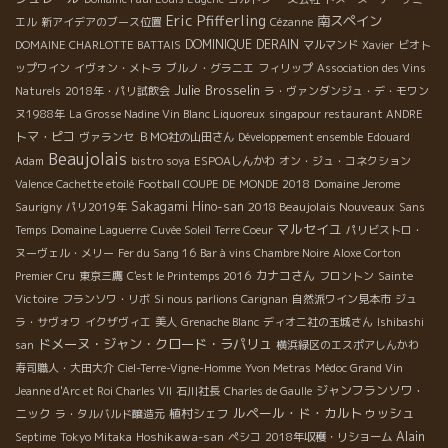
Eric Pfifferling
南スペイン
エル
新アイデアのブース位置
Cézanne
DOMINIQUE DERAIN
DOMAINE CHARLOTTE BATTAIS
マルマンド
Xavier
ビオト
ップワイン
イヴォン・メトラ
ブルノ・グラニエ
フィリップ
Association des Vins
Julie Brosselin
Naturels
2018年・パリ試飲会
ラ・ヴァンダンジュ・デ・モワン
ヌ1988年
La Grosse Nadine Vin Blanc Liquoreux
singapour restaurant ANDRE
トマ・ピコ
ヴァランセ
ＢＭО社の山田さん
Développement ensemble
Edouard
Beaujolais
Adam
bistro soya
ESPOAしんかわ
オン・ジュ・コネクション
Valence Cachette etoilé
Football COUPE DE MONDE 2018
Domaine Jerome
Sakagami Hino-san
2018 Beaujolais Nouveaux
Saurigny
パリ2019年
Sans
マルセイユ
Temps
Domaine Laguerre
Cuvée Soleil Terre Coeur
パリビストロ・
ヌーヴェル・メリー
Fer du Sang 16
Bar à vins Chambre Noire
Aloxe Corton
カナコさん
Premier Cru
東京三鷹
C'est le Printemps 2016
フロントン
Sainte
Victoire
フランソワ・リボ
Si nous parlions Carignan
自然派ワイン見本市
ジュ
ラ・サヴォワ
イクザヴィエ
美人
Grenache Blanc
ディオニ社の玉城さん
Ishibashi
ドメーヌ・ジャン・クロード・ラパリュ
san
横浜緑区のエスポアしんかわ
寿司職人・大田大介
Ciel-Terre-Vigne-Homme
Yvon Metras
Médoc Grand Vin
ジャンフランソワ・
Jeanne d'Arc et Roi Charles VII
石川社長
Charles de Gaulle
ルペール・ド・カルトゥッシュ
ニック
植村シェフ
ラ・タルバルド醸造元
Hoshikawa-san
Alain
Septime
Tokyo Mitaka
ペシコ
2018年収穫・リショーム