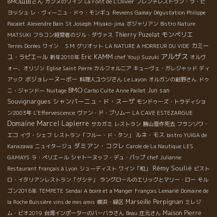
BMO山田さん
カンヌのワイン
La Font de L'Olivier
フレンチレストラン・ラ・ピ
ヨッシュ
レ・ヴィーニュ・ドゥ・モンギュ
Reviens Gamay
Dégustation Philippe
Pacalet
Alexendre Bain
St Joseph
Miyako-jima
ボジャリアン
Bistro Nature
モンペリエ
Thierry Puzelat
MATSUKI
フラコン経営者のジル・ダヴァス
カミー
Terres Dorées
ワイン ＳＭ
グリオット
LA NATURE A HORREUR DU VIDE
アルザス
Eric KAMM
ユ・ラピエール
新年2018年
chef Youji Suzuki
オルヴ
ォー、オリゾン
Eglise Saint Pierre
カルフォルニア
キューヴェ・ガレジャッド
ディ
ボジョレーヌーボー
アック
料理人ユウジさん
Le Layon
オルガンの紺野さん
ドゥ
BMO
Jun san
ニ・ジャンドー
Nuitage
Carbo Culte
Anne Paillet
Souvignargues
シャンパーニュ・ド・スーザ
モンドゥーズ・トラディショ
ン2003年
L'Effervescence
ヴァン・ド・プリムー
LA CAVE ESTEZARGUE
Domaine Marcel Lapierre
サカガミ
レストラン
勝山晋作死去
フランソワ・
ルネ・モス
エコ
イヴ・シェフ
レストラン「フルー・ド・タン」
bistro YUIGA de
ダミアン・コクレ
Kanazawa
ニュイタージュ
Carole de La Nautique
LES
GAMAYS
ラ・ペリエール
シャトーヌッフ・デュ・パップ
chef Julianne
Rémy Soulié
Restaurant français à Lyon
シューディスト
ワイン「和」
ビスト
ロ・イタリアンレストラン「グシテ」
ラングロールのエリックとマリー・ロー
モル
ゴン2016年
TEMPETE
Sendai
A boire et a Manger
François Lemarié
Domaine de
Perpignan
Marseille
la Roche Buissière
vins de mes amis
横浜・緑区
ミレジ
Maison Pierre
ム・ビオ2019
台湾インポーターのバーバラさん
Beau
庄元さん