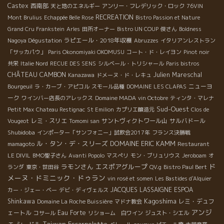
Castex
西南部
天と地のエネルギー
アンリー・フレデリック・ロック
76VIN
RECREATION
Mont Brulius
Echappée Belle Rose
Bistro Passion et Nature
Grand Cru Frankstein
Arles
田所オーナー
Bistro UN COUP
俊さん
Boldness
ラピエール・2018年収穫
Nagoya Dégustation
Abruzzes
イタリアンレストラン
「サッカパウ」
Paris Okonomiyaki OKOMUSU
コート・ド・レイヨン
Pinot noir
共栄
Italie Nord
RECUE DES SENS
シルベール・トリシャール
Paris bistros
CHÂTEAU CAMBON
Julien Mareschal
Kanazawa
ドメーヌ・ド・レキュ
ニューヨ
Bourgeuil
ラ・カーブ・アピコル
スモール品種
DOMAINE LES CLAPAS
ーク
ワインバー店長のアレックス
Domaine MADA
vin Octobre
ティンタ・マレナ
Sud-Ouest
Petit Max
Chateau Restignac
St Emilion
カプリエ醸造元
Clos de
レミ・スリエ
サントヴィクトワール山
サルバドール
Vougeot
Tomomi san
Shubidoba
インポーター「サンフォニー」試飲会2017年
フランス決勝戦
ル・タン・デ・スリーズ
DOMAINE ERIC KAMM
mamagoto
Restaurant
LE DIVIL
BMO聖子さん
Avanti Popolo
マスぺリ
モン・ブリュリウス
Jeroboam
オ
ド
ラモンさん
エスポアグループ
ランダ
東京・世田谷
QV.g
Bistro Paul Bert
メーヌ・ドミニック・ドゥラン
vin rosé et somen
Les Bastides d'Alquier
JACQUES LASSAIGNE
ESPOA
カー・ジェー・ベー
デビ・ディヴェルス
Kagoshima
Shinkawa
レミ・デュフ
Domaine La Roche Buissière
マドナ教会
アンジ
ェートル
Eau Forte
コサール
リショーム 白ワイン
ジュスト・シエル
ェ
Taiwan
Escarpolette