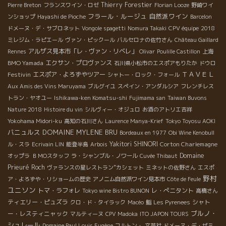
Thierry Forestier
Pierre Breton
フランスワイン・ロゼ
Florian Looze
野崎ワイ
フラール・ルージュ
自然派ワイン
ンショップ
Hayashi de Pioche
Barcelon
ドメーヌ・デ・サブロネット
Vongole spagetti
Nomura Takaki
CPV équipe
2018
ミレジム・ラピエール
ヴァン・ピックール
バルセロナの佐竹さん
Château Gaillard
アルザス見本市「レ・ヴァン・リベレ」
Rennes
Olivar
Poulille Castillon
上海
BMO Yamada
エクサン・プロヴァンス
石川県小松市のエスポアもりたか
ドウロ
ＴＡＶＥＬ
Festivin
エスポア・よろずやツアー
シャトー・ロック・フォール
Aux Amis des Vins Maruyama
ブルグイユ
スペイン・アンダルシア
フレンチレス
トラン・ヤオユー
Ishikawa-ken Komatsu-shi
Fujimama san
Taiwan Buvons
Nature 2018
Histoire du vin
シルヴィー・オジュロ
お酒のアトリエ吉祥
Yokohama Midori-ku
高知の石川さん
Laurence Manya-Krief
Tokyo Toyosu AOKI
バニュルス
DOMAINE MYLENE BRU
Bordeaux en 1977
Obi Wine Kenobull
Yakitori SHINORI
Corton Charlemagne
ル・スラ
Ecrivain LIN
能登半島
Arbois
Domaine
オップラ
ＢＭОスタッフ
ラ・シャンブル・ノワール
Cuvée Thibaut
Prieuré Roch
ヴァランスの星レストラン”カシェット
ミネットの佐野さん
エスポ
野村
ア・よろずや・リショームの歴史
アノニム自然派ワイン見本市
Côte de Feule
ユニソン
トマ・ラフォレ
レ・ぺニタント
Tokyo wine Bistro BUNON
高橋さん
ティエリー・ピュズラ
シャト
クロ・ド・タイラック
Macéo
鮨
Les Pyrenees
ブルノ・
ー・レスティニャック
マルティーヌ
CPV Madoka
ITO JAPON TOURS
シュレール
Domaine Paul Louis Eugène
コルトン・
文芸社
ドメーヌ・デ・ザミ