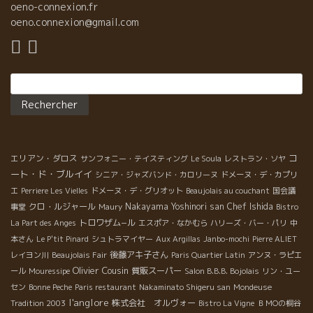
oeno-connexion.fr
oeno.connexion@gmail.com
Rechercher :
コ
エリアン・ダロス
サンフォニー・テイスティング
Le Soula
レストラン・ソヤ
ート・ド・ブルイイ
シニア・ジャズバンド・カロリーヌ
ドメーヌ・デ・カプリ
エ
Perriere Les Vielles
ドメーヌ・デ・グリオット
Beaujolais au couchant
国会議
クロ・ルジャール
Nakayama Yoshinori san
Chef Ishida
事堂
Maury
Bistro
トロワザム−ル
La Part des Anges
エスポア・なかむら
ハリーズ・バー・パリ
中
本さん
Le P'tit Pinard
シュトラマイヤー
Aux Argillas
Janbo-mochi
Pierre ALIET
後藤アキ子さん
レイヨン川
Beaujolais Fair
Paris Quartier Latin
アンヌ・ラピエ
Olivier Cousin
質販スーパー
ール
Mouressipe
Salon B.B.B. Bojolais
リン・ユー
セン
Bonne Peche
Paris restaurant
Nakaminato Shigeru san
Mondeuse
l'anglore
株式会社 オルヴォー
Tradition 2003
Bistro La Vigne
ＢＭОの桐谷