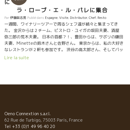
に
ラ・ローブ・エ・ル・パレに集合
Par
伊藤與志男
Publié dans
Espagne
,
Visite
,
Distributor
,
Chef
,
Resto
一週間、ワイナリーツアーで周るシェフ達が続々と集まってき
た。 金沢からは２チーム、ビストロ・ユイガの坂田夫妻、酒屋
弥三郎の荒木夫妻。 日本の首都？！、豊田からは、サボリの鎌田
夫妻、Minetteの鈴木さんと佐野さん。 東京からは、私の大好き
なレストランが２軒も参加です。 渋谷の高太郎さん、そしてパッ
ッション焼きの名人Shinoriの中山夫妻。 夢のような島、竹富島か
Lire la suite
らは星のやの吉村さんが参加。 こんな豪華メンバーで一週間の旅
にでます。 初日はシャルル・ドゴール空港についてほぼ直行で
ここに来た。 皆、疲れ知らずの元気さで、よく食べて、飲みまし
た。
Oeno Connextion s.a.r.l.
62 Rue de Turbigo, 75003 Paris, France
Tel +33 (0)1 49 96 40 20