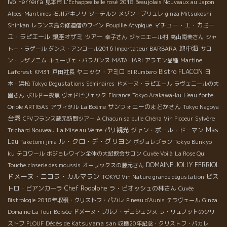
Ivo Ferreira
見本市
L'Echappee belle rosé
2018 Beaujolais Nouveaux au Japon
Alpes-Maritimes
石川アキノリ
ソーテルン
メゾン・ブリュレ
ginza Mitsukoshi
マチュー・エ・カミー
Shinkan
レランス島の修道僧のワイン
Poupille Atypique
ユ・ラピエール
銀座オザミ
ツアー
幸子さん
ジャニエール村
高山南美さん
シャ
地中海
トー・ラゲール
ダンス・アンコール2016
Importateur BARBARA
サロ
ン・レザノニム
キューヴェ・バラガンヌ
MATA HARI
アラモン品種
Martine
ヤニック・アミロ
Bistro FLACON
Laforest
KM31
戸田社長
El Rumbero
日
本・浜松
Tokyo Degustations Séminaires
ドメーヌ・ラピエール
ラヴェニールの大
園さん
ボルドー夜景
ヴォドピヴェック
Florance
Tokyo Arakawa-ku
L'eau forte
サンフォニーのまどかさん
Oriole ARTIGAS
アヴィタル
La Boème
Tokyo Nagoya
台湾
CPVフランス蔵元訪問ツアー
A Chacun sa bulle
Chéna
Vin Picoeur
Sylvère
パリ観光
ジャン・ポール・ドーマン
Mas
Trichard Nouveau
La Mise au Verre
ル・クロ・デ・グリヨン
Lau
Taketomi jima
ボジョレブラン
Tokyo Bunkyo
ku
テロワール
ボジョレワイン全体の大試飲会サロン
Cuvée Voilà
La Rose Qui
DOMAINE JOLLY FERRIOL
Touche
closerie des moussis
オーリックスの藤元さん
ドメーヌ・ニコラ・カルマラン
ビス
TOKYO Vin Nature grande dégustation
トロ・ビアンカーラ
Chef Rodolphe
ラ・ピオッシュの林さん
Cuvée
Bistrologie
2018年収穫・クリストフ・パカレ
Pineau d'Aunis
テラヴェール
Ginza
Domaine La Tour Boisée
ドメーヌ・ブルノ・デュシェンヌ
ラ・リュノットのクリ
Décès de Katsuyama san
ストフ
PLOUF
収穫20年記念・クリストフ・パカレ