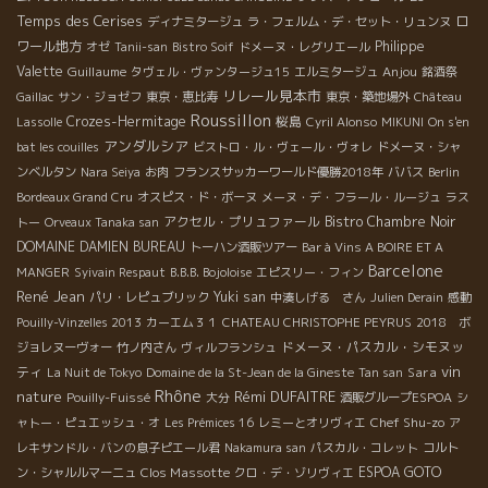
Temps des Cerises
ロ
ディナミタージュ
ラ・フェルム・デ・セット・リュンヌ
ワール地方
Philippe
オゼ
Tanii-san
Bistro Soif
ドメーヌ・レグリエール
Valette
Guillaume
Anjou
タヴェル・ヴァンタージュ15
エルミタージュ
銘酒祭
リレール見本市
Gaillac
サン・ジョゼフ
東京・恵比寿
東京・築地場外
Château
Roussillon
Crozes-Hermitage
桜島
Lassolle
Cyril Alonso
MIKUNI
On s'en
アンダルシア
bat les couilles
ビストロ・ル・ヴェール・ヴォレ
ドメーヌ・シャ
ンベルタン
Nara Seiya
お肉
フランスサッカーワールド優勝2018年
ババス
Berlin
Bordeaux Grand Cru
オスピス・ド・ボーヌ
メーヌ・デ・フラール・ルージュ
ラス
アクセル・プリュファール
Bistro Chambre Noir
トー
Orveaux Tanaka san
DOMAINE DAMIEN BUREAU
トーハン酒販ツアー
Bar à Vins A BOIRE ET A
Barcelone
MANGER
Syivain Respaut
B.B.B. Bojoloise
エピスリー・フィン
René Jean
Yuki san
パリ・レピュブリック
中湊しげる さん
Julien Derain
感動
Pouilly-Vinzelles 2013
カーエム３１
CHATEAU CHRISTOPHE PEYRUS
2018 ボ
ドメーヌ・パスカル・シモヌッ
ジョレヌーヴォー
竹ノ内さん
ヴィルフランシュ
vin
ティ
Sara
La Nuit de Tokyo
Domaine de la St-Jean de la Gineste
Tan san
Rhône
nature
Rémi DUFAITRE
Pouilly-Fuissé
大分
酒販グループESPOA
シ
Chef Shu-zo
ャトー・ピュエッシュ・オ
Les Prémices 16
レミーとオリヴィエ
ア
レキサンドル・バンの息子ピエール君
Nakamura san
パスカル・コレット
コルト
Clos Massotte
ESPOA GOTO
ン・シャルルマーニュ
クロ・デ・ゾリヴィエ