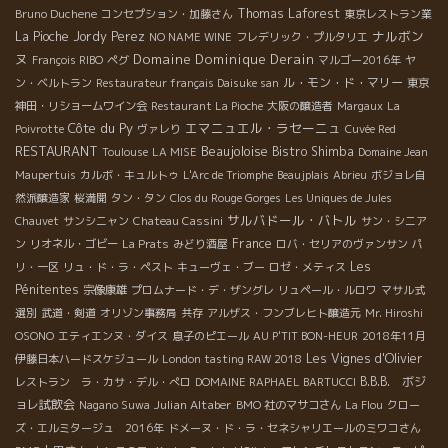
Thomas Laforest
Bruno Duchene
コンセプション・加藤さん
東京レストラン業
ナルボン
La Pioche
Jordy Perez
NO NAME WINE
フレデリック・プルタリエ
ヌ
Domaine Dominique Derain
François RIBO
ペグ
マルゴー2016年
ヤ
ル・モン・ド・マリー
ン・ベルトラン
Restaurateur français Daisuke san
東京
神田・リショームワイン会
Restaurant La Pioche
大阪の醸造者
Margaux
La
Côte du Py
エマニュエル・ラセーニュ
Poivrotte
ヴァレり
Cuvée Red
RESTAURANT
Beaujoloise
Bistro Shimba
Toulouse
LA MISE
Domaine Jean
Maupertuis
カルボ・キュルトゥ
L'Arc de Triomphe
Beaujplais
Abrieu
ボジョレ自
然派醸造家
桜満開
タン・タン
Clos du Rouge Gorges
Les Uniques de Jules
サルバドール・バトル
Chauvet
サンシニャン
Chateau Cassini
サン・シニア
France
ン
リオネル・ゴビー
La Prats
みどり酒屋
ロバ・セリアのヴァンサン
パ
Les
リ・一区
リュ・ド・ラ・ペスト
キューヴェ・ブー
ロゼ・メティス
Pénitentes
宗像康雄
プロムナード・デ・ザングレ
リュペール・ルロワ
マサル式
選別
武道・剣道
オリゾン事務局
共存
アルザス・フンブレヒト醸造元
Mr. Hiroshi
OSONO
エティエンヌ・ダイス
息子のピエール
AU P'TIT BON-HEUR
2018年11月
Les Vignes d'Olivier
伊藤日本ハードスケジュール
London tasting RAW 2018
B.B.B. ボジ
レストラン ラ・カサ・デル・ぺロ
DOMAINE RAPHAEL BARTUCCI
ョレ試飲会
Julian Altaber
Nagano Suwa
BMO 社のマサコさん
La Flou
クロー
ズ・エルミタージュ 2016年
ドメーヌ・ド・ラ・セネシャリエールのミワコさん