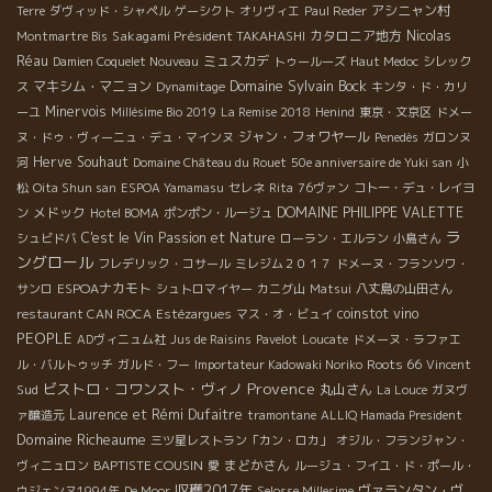
アシニャン村
Terre
ダヴィッド・シャペル
ゲーシクト
オリヴィエ
Paul Reder
Sakagami Président TAKAHASHI
カタロニア地方
Nicolas
Montmartre Bis
Réau
ミュスカデ
Damien Coquelet Nouveau
トゥールーズ
Haut Medoc
シレック
Domaine Sylvain Bock
マキシム・マニョン
ス
Dynamitage
キンタ・ド・カリ
Minervois
ーユ
Millésime Bio 2019
La Remise 2018
Henind
東京・文京区
ドメー
ジャン・フォワヤール
ヌ・ドゥ・ヴィーニュ・デュ・マインヌ
Penedès
ガロンヌ
Herve Souhaut
河
Domaine Château du Rouet
50e anniversaire de Yuki san
小
松
Oita Shun san
ESPOA Yamamasu
セレネ
Rita
76ヴァン
コトー・デュ・レイヨ
メドック
DOMAINE PHILIPPE VALETTE
ン
Hotel BOMA
ポンポン・ルージュ
ラ
C'est le Vin
Passion et Nature
シュビドバ
ローラン・エルラン
小島さん
ングロール
フレデリック・コサール
ミレジム２０１７
ドメーヌ・フランソワ・
ESPOAナカモト
サンロ
シュトロマイヤー
カニグ山
Matsui
八丈島の山田さん
coinstot vino
restaurant CAN ROCA
Estézargues
マス・オ・ビュイ
PEOPLE
ADヴィニュム社
Jus de Raisins
Pavelot
Loucate
ドメーヌ・ラファエ
Roots 66
ル・バルトゥッチ
ガルド・フー
Importateur Kadowaki Noriko
Vincent
Provence
ビストロ・コワンスト・ヴィノ
Sud
丸山さん
La Louce
ガヌヴ
Laurence et Rémi Dufaitre
ァ醸造元
tramontane
ALLIQ Hamada President
Domaine Richeaume
三ツ星レストラン「カン・ロカ」
オジル・フランジャン・
BAPTISTE COUSIN
まどかさん
ヴィニュロン
愛
ルージュ・フイユ・ド・ポール・
収穫2017年
ヴァランタン・ヴ
ウジェンヌ1994年
De Moor
Selosse Millesime