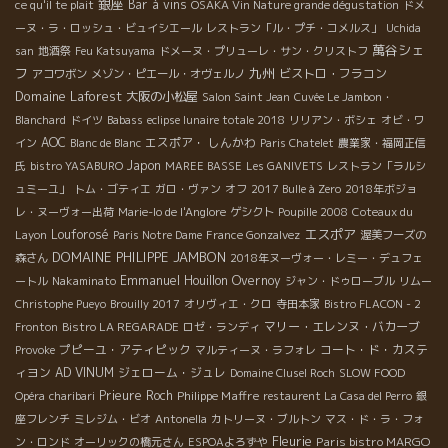
銀座
Bar à vins
ce qu'il te plait
OSAKA Vin Nature grande dégustation
ドメ
ーヌ・ラ・ロッシュ・ビュイシエール
レストラン「ル・プチ・コメルス」
Uchida
萬谷シェ
san
地酒祭
Feu Katsuyama
ドメーヌ・プリューレ・サン・クリストフ
フ
九州
ビストロ・フラコン
アコワボン
メゾン・ピエール・オヴェルノ
Domaine Laforest
大阪の小松屋
Salon Saint Jean
Cuvée Le Jambon・
Blanchard
ドイツ
Babass
eclipse lunaire totale 2018
リリアン・ボシェ
オビ・ワ
AOC
エスポア・ しんかわ
イン
Blanc de Blanc
Paris Chatelet
農業家・福岡正信
Japon
氏
bistro YASABURO
MAREE BASSE
Les GANIVETS
レストラン「ラルシ
ュミーユ」
トム・ゴティエ
ガロ・ヴァン
オフ
2017 Bulle à Zero
2018年ボジョ
レ・ヌーヴォー出荷
Marie-lo de l'Anglore
ゲシクト
Poupille 2008
Coteaux du
エスポア
Louforosé
Layon
Paris Notre Dame
France Gonzalvez
渥美フーズの
DOMAINE PHILIPPE JAMBON
森さん
2018年ヌーヴォー・レミー・デュフェ
Emmanuel Houillon Overnoy
ートル
Nakaminato
ジャン・ドゥローブル
リムー
Christophe Pueyo
Brouilly 2017
オリヴィエ・クロ
寺田本家
Bistro FLACON - 2
マリー・エレンヌ・バカーブ
Fronton
Bistro LA REGARADE
ロゼ・ランディ
プピーユ・アティピック
コート・ド・カステ
Provoke
マルティーヌ・ラフォレ
ィヨン
AD VINUM
ジェローム・ジュレ
Domaine Clusel Roch
SLOW FOOD
Prieure Roch
Philippe Maffre
Opéra
charibari
restaurent La Casa del Perro
銀
座フレンチ
ミレジム・ビオ
Antonella
カトリーヌ・ブルトン
マス・ド・ラ・フォ
Fleurie
Paris bistro MARGO
ン・ロンド
オーリックの橋元さん
ESPOAよろずや