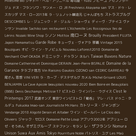
プピーユ
Millésime Bio
シャトー・ベル・アヴニール
寿司屋・Yuzu
アセンブラー
ジュ
ドヌ・フランソワ・サンメー・ロ
JR Freshness Akayama san
マス・ドゥ・レ
ストラスブルグ
スカリダ
マス・ロー2013年
ラ・リュノット醸造元
じゃんぼもち
DESCOMBES
レ・ジュニック・ド・ジュル・ショーヴェ
ディーヴ・ブテイユ
ヴァ
ンサン
Invalide
Sachiko san
restaurent L'Alchemille
Les Rossignoux
îles de
南ローヌ
シノン
Brouilly
President FUJITA
Lérins
Nozaki Wine Shop
Mottox
Garde Robe
Japon Hamamatsu
キューヴェ・ヴォアラ
那覇
Vintage 2015
Bouzigues
オビ・ワイン・ケノビュル
Nouveau Laforest2018
Domaine de
Taiwan Buvons Nature
ドミニック・ドゥラン
Verchant
Chef OKADA
ネルハ
Domaine de la
Domaine Catherine et Dominique DERAIN
Jean-Pierre BISPALIE
Garance
Vin Raisins Gaulois
タラゴナ地方
OZONO san
CEDRIC GARREAU
今
尾さん
思想
VINI VERI
ラ・カーブ・デステザルグ
カメル
Michel Grisard
LOUIS
Bien Boire en Beaujolais
BENJAMIN
La Cave Apicole
beaujolais nouveau 2020
(BBB)
C'est le
Denis Deschamps
Metisse 17
ビストロ・ワインバー・ウグイス
Printemps 2017
武道オンズ
東京ワインビストロ「葡呑」
マレ・バス
ドゥニ・タ
カトリーヌ・ジャンボン
ルデュ
Fukuoka Imao-san
Journaliste Mr.Hans
Vendange 2018 Aligoté Derain et Altaber
ワイン・ビールバー
Le Clos des
Oliviers
ジャック・セロス
Domaine Patte Loup
アブリウ2002年
アブリュー
ロ
レ・ザフランシ
オザミグループ
Nomura
ゼ・そうめん
ステファン・モラン
Unison Suwa
Aux Amis Tokyo
Pourriture Noble
パトリス・ユグ
Les Maù