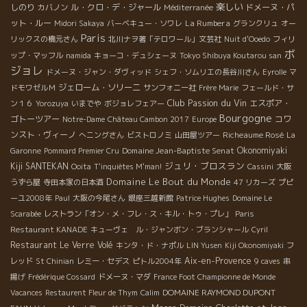
楽しい
しのり
ル・クロ・デ・ジャール
ドメーヌ・パ
カバノン
Méditerranée
ット・ルー
La Rumbera
Midori Sakaya
バーベキュー・ソワレ
グランクリュ
オー
Paris
リックスの橋元さん
北川ナヲ著「テロワール」文芸社
Nuit d'Ooedo
フィリ
ボ
ップ・マッフル
namida
キョーコ・デュシェーヌ
Tokyo Shibuya Koutarou san
ジョレ
ドメーヌ・ジャン・ダヴィッド
シェフ・ソムリエの長谷川さん
Eyrolle
マ
ジェローム・ソリーニ
ドモワゼルＭ
サンフォニー社
Frère Marie
フェールド・サ
Club Passion du Vin
エスポア・
ン１６
Yorozuya
いまでや
ボジョレフェアー
Bourgogne
ゴトーツアー
コワ
Notre-Dame
Château Cambon 2017
Europe
ンスト・ヴィーノ
Richeaume Rosé
へニングさん
ビストロノミ
山田屋ツアー
La
Domaine Jean-Baptiste Senat
Okonomiyaki
Garonne
Pommard Premier Cru
ジュリ・ブロスラン
Kiji SANTEKAN
Ooita
T'inquiètes M'man!
Cassini
大阪
Domaine Le Bout du Monde
うずら屋
寺田本家の日本酒
47 リカーズ
プピ
ーユ2008年
Paul
大阪の今尾さん
銀座三越新館
Patrice Hughes
Domaine Le
Scarabée
レストラン「オン・メ・フレ・ス・キル・トゥ・プレ」
Paris
Restaurant KANADE
キューヴェ ル・ジャンボン・ブランシャール
Cyril
Restaurant Le Verre Volé
キンタ・ド・ナポル
LIN Yusen
Kiji Okonomiyaki
フ
Aix-en-Provence
レッド
St Chinian
レミー・セデス
ピトル2004年
9 caves
串
揚げ
Frédérique Cossard
ドメーヌ・マダ
France Foot Championne de Monde
DOMAINE RAYMOND DUPONT
Vacances
Restaurent Fleur de Thym
Calim