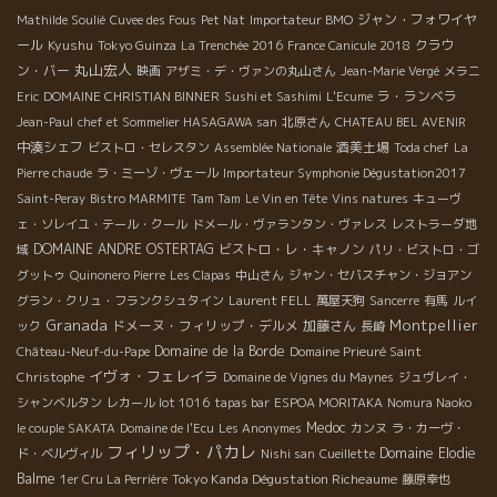
ジャン・フォワイヤ
Mathilde Soulié
Cuvee des Fous
Pet Nat
Importateur BMO
ール
Kyushu
クラウ
Tokyo Guinza
La Trenchée 2016
France Canicule 2018
丸山宏人
ン・バー
映画
アザミ・デ・ヴァンの丸山さん
Jean-Marie Vergé
メラニ
ラ・ランベラ
Eric
DOMAINE CHRISTIAN BINNER
Sushi et Sashimi
L'Ecume
Jean-Paul
chef et Sommelier HASAGAWA san
北原さん
CHATEAU BEL AVENIR
中湊シェフ
酒美土場
ビストロ・セレスタン
Assemblée Nationale
Toda chef
La
Pierre chaude
ラ・ミーゾ・ヴェール
Importateur Symphonie Dégustation2017
Saint-Peray
Bistro MARMITE
Tam Tam
Le Vin en Tête
Vins natures
キューヴ
ェ・ソレイユ・テール・クール
ドメール・ヴァランタン・ヴァレス
レストラーダ地
DOMAINE ANDRE OSTERTAG
ビストロ・レ・キャノン
域
パリ・ビストロ・ゴ
グットゥ
Quinonero Pierre
Les Clapas
中山さん
ジャン・セバスチャン・ジョアン
グラン・クリュ・フランクシュタイン
Laurent FELL
萬屋天狗
Sancerre
有馬
ルイ
Granada
Montpellier
ドメーヌ・フィリップ・デルメ
加藤さん
ック
長崎
Domaine de la Borde
Château-Neuf-du-Pape
Domaine Prieuré Saint
イヴォ・フェレイラ
Christophe
Domaine de Vignes du Maynes
ジュヴレイ・
シャンベルタン
レカール lot 1016
tapas bar
ESPOA MORITAKA
Nomura Naoko
Medoc
le couple SAKATA
Domaine de l'Ecu
Les Anonymes
カンヌ
ラ・カーヴ・
フィリップ・パカレ
Domaine Elodie
ド・ベルヴィル
Nishi san
Cueillette
Balme
Tokyo Kanda Dégustation Richeaume
1er Cru La Perrière
藤原幸也