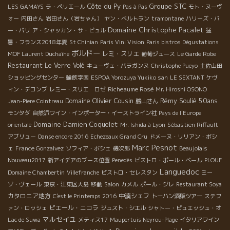
Côte du Py
Groupe STC
LES GAMAYS
ラ・ペリエール
Pas à Pas
モト・ヌーヴ
ォー
内田さん
岩田さん（岩ちゃん）
ヤン・ベルトラン
tramontane
ハリーズ・バ
Domaine Christophe Pacalet
ー・パリ
ア・シャッカン・サ・ビュル
猛
暑・フランス2018年夏
St Chinian
Paris Vini Vision
Paris bistros Dégustations
ボルドー
レミ・スリエ
MOF Laurent Duchaîne
葡萄ジュース
Le Garde Robe
Restaurant Le Verre Volé
キューヴェ・バラガンヌ
Christophe Pueyo
土佐山田
ショッピングセンター
輪飲学園
ESPOA Yorozuya Yukiko san
LE SEXTANT
ケヴ
Richeaume Rosé
ィン・デコンブ
レミー・スリエ ロゼ
Mr. Hiroshi OSONO
Domaine Olivier Cousin
Rémy Soulié 50ans
Jean-Piere Cointreau
勝山さん
モンタダ
自然派ワイン・インポーター・イーストライン社
Pays de l'Europe
Domaine Damien Coquelet
orientale
Mr. Ishida à Lyon
Sébastien Riffault
アブリュー
Danse encore 2016
Echezeaux Grand Cru
ドメーヌ・リリアン・ボシ
Marc Pesnot
ェ
France Gonzalvez
ソフィア・ボシェ
磯次郎
Beaujolais
Nouveau2017
新アイデアのブース位置
Penedès
ビストロ・ポール・ベール
PLOUF
Languedoc
Domaine Chambertin
Villefranche
ビストロ・セレスタン
ミー
ゾ・ヴェール
東京・江東区大島
移動
Salon
カメル
ポール・ジレ
Restaurant Soya
カタロニア地方
中湊シェフ
C'est le Printemps 2016
トーハン酒販ツアー
ステフ
ピエール・ニコラ
ァン・ロッシェ
ジュスト・シエル
シャトー・ピュエッシュ・オ
マルセイユ
Lac de Suwa
メティス17
Maupertuis Neyrou-Plage
イタリアワイン