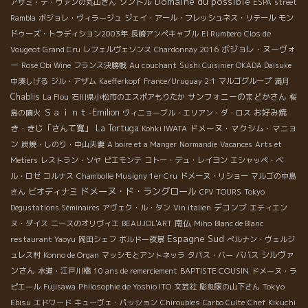
Domaine du possible
ソントル
アザミ・デ・ヴァンの丸山さん
ESPA
street
Rambla
ボジョレ・ヴィラージュ
ジェイ・アール・フレッシュネス・リテール
モン
ドゥーズ・トラディション2003年
長崎アンペキャブル
El Rumbero
Clos de
ボジョレ・ヌーヴォ
Vougeot Grand Cru
レフェルヴェソンス
Chardonnay 2016
ー
Rosé Obi Wine
フランス決勝戦
Au couchant
Sushi Cuisinier OKADA Daisuke
中湊しげる
ジル・アザム
Kaefferkopf
France/Uruguay 2:1
マルゴグループ
満月
Chablis
サンフォニーのまどかさん
La Flou
石川県小松市のエスポアもりたか
桜
Ｓａｉｎｔ-Emilion
お好み焼
島の噴火
ヴィニョーブル・エリアン・ダ・ロス
き・きじ「さんて寛」
La Tortuga
ドメーヌ・マクシム・マニョ
Kohki IWATA
ン
炭焼・しのり・中山夫妻
A boire et a Manger
Normandie
Vacances
Arts et
Metiers
レストラン・ソヤ
ピエモンテ
コトー・デュ・レイヨン
エシャッペ・ベ
ル・ロゼ
コルナス
Chambolle Musigny 1er Cru
ドメーヌ・リショー
マルゴの中島
ドメーヌ・ド・ラングロール
ビオディナミ
さん
CPV TOURS
Tokyo
デコンブ
Degustations Séminaires
アヴェク・ル・タン
Vin italien
エティエン
南仏
ヌ・ダイス
ニースのオリヴィエ
BEAUJOL'ART
Miho
Blanc de Blanc
Espagne Sud
restaurant Yaoyu
岡田シェフ
ボルドー夜景
ぺルナン・ヴェルジ
シルヴァ
ュレス村
Konno de Organ
マッシモとアントネッラ
タパス・バー
ババス
ンさん
BAPTISTE COUSIN
水道・江戸川橋
10 ans de remerciement
ドメーヌ・ラ
Tokyo
ピエール
Fujisawa
Philosophie de Yoshio ITO
文芸社
彫刻家の山下さん
Ebisu
エドワード
キューヴェ・パッション
Chiroubles
Carbo Culte
Chef Kikuchi