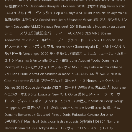
ん
感動のワイン
Descombes Beaujolais Nouveau 2018
はせがわ酒店
Paris bistro
ラ・ピオッシュ
SAGAN
ブルイ
Hop'là
Sumiyaki SHINORI le couple Nakayama
10
年間の感謝
本物ワイン
Coexistence
Jean Sébastion Gioan
岩井さん
タンタシオン
Kevin Descombe
ALLIQ Hamada President
2018 Beaujolais Nouveaux au Japon
レミー・スリエ50歳記念パーティー
AUX AMIS DES VINS 20eme
Anniversaire 2017
ラ・ルビュー・デュ・ヴァン・ド・フランス
Le Vin en Tête
ドメーヌ・デュ・ポッシブル
Okonomiyaki Kiji SANTEKAN
サ
Bistro Soif
ルバドール
Vendanges 2020
ラ・タルバルド醸造元
レキュム
キューヴェ・カミー
ユ１６
Massimo & Antonella
シェフ・紺野
Lune
Atsumi Foods
Domaine de
Montgilet
レミーとオリヴィエ
ホテル・ボマ
Moulin Pey Labrie
Arima
cèdre de
Alsace
2300 ans
Bulbille
Station Shinosaka
made in JAJAKISTAN
NERJA
Clos Massotte
Nîmes
宮古島
ブジーグのカキ
南ちゃん
・ G
リョウさん
La
丸山宏人
Désirée
2018 Coupe de Monde
クロス・ロード社の有馬さん
tourisme
New York
美味しい～～！
へニング・オエッシュ
Loucate
Ooita
ラ・カーヴ・
ド・ベルヴィル
エスポア・よろずや・リショームの歴史
le Soutien-Gorge Rouge
Philippe Alliet
星野リゾート社
高知の石川さん
ラフォレ収穫2018年
梶川さん
Jerome
Domaine Romaneaux-Destezet
Pineau Denis
Fukuoka Kurume
SAURIGNY
Sylvain Hoesch
Mas Haut Buis
closerie des moussis
Nomura
Naoko
Pineau d'Aunis
Tokyo Ota-ku
レ・ヴィニュロン・ドゥ・リレエル