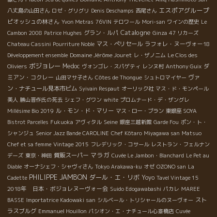
エスポアグループ
八丈島の山田さん
ロゼ・グリグリ
Denis Deschamps
西尾さん
ピオッシュの林さん
Yvon Metras
76VIN
テロワール
Mori-san
ワインの歴史
Le
Catalogne
グラン・ルパ
Cambon 2008
Patrice Hughes
Ginza
47 リカーズ
マス・ぺリセール
ラフォレ・ヌーヴォー18
Chateau Cassini
Pourriture Noble
Domaine Jérôme Jouret
Développement ensemble
レ・ザノ二ム
Le Clos des
ボジョレー
Medoc
ダ
Oliviers
ヴォンゴレ・スパゲティ
レンヌ村
Anthony Guix
ミアン・コクレー
ヴァ
山田マサ子さん
Côtes de Thongue
シュトロマイヤー
ン・ナチュール見本市ビム
Syivain Respaut
オーリック社
マス・ド・モンペール
美人
勝山晋作氏の死去
シェフ・グワン
white
プロムナード・デ・ザングレ
ル・モン・ド・マリー
Millésime Bio 2019
マス・ロー・ブラン
東銀座 SOYA
Seine
Bistrot Parcelles
Fukuoka
アヴィタル
銀座三越新館
Garde Fou
ポン・ト・
シャンジュ
Senior Jazz Bande CAROLINE
Chef Kôtaro
Miyagawa san
Matsuo
Chef et sa femme
Vintage 2015
フレデリック・コサール
レストラン・フェルナン
マラガ
質販スーパー
デーズ
東京・神田
Cuvée Le Jambon・Blanchard
Le Pet au
Diable
オーナシェフ・シャヴィさん
Tokyo Arakawa-ku
オゼ
OZONO san
La
PHILIPPE JAMBON
ダール・エ・リボ
Yoyo
Cadette
Tavel Vintage 15
2018年 日本・ボジョレヌーヴォー会
Suido Edogawabashi
パカレ
MAREE
スト
BASSE
Importatrice Kadowaki san
シルベール・トリシャールのヌーヴォー
ラスブルグ
Emmanuel Houillon
パシオン・エ・ナチュール心斎橋店
Cuvée