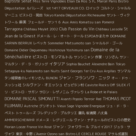
STC
Baptiste Sénat
Miss Terre
Vignobles Elian Da Ros
Marcel
Paris Bistro
Dégustation
ルバレーズ lot 1417
ORVEAUX CO.
ロイック
コルトン・シャルル
Tokyo Kanda Dégustation Richeaume
マーニュ
ビストロ・岡田
サント・ヴィク
麻美
Aux Amis Komatsu san
トワール
フェールド・サン１６
Pomerol
Club Passion du Vin
Tarragona
St
Château Meylet 2002
Château Lassolle
Jean de la Ginest
ドメール・レ・オート・テール
ESPOAかまたや
DOMAINE
SARNIN BERRUX
レベッカ
Sommelier Matsumoto san
シャルルド・ゴール
Domaine de la
Domaine Didier Dagueneau
Hoshinoya Yoshimura san
Sénèchalière
ビストロ・モンマルトル
サンシニャン
作家・リンさん
サン・
イタリア
マルタン・デ・ラ・ガリッグ
Sophia Bauchet
Alexendre Bain
Tokyo
Setagaya-ku Nakamoto san
Nuits Saint Georges 1er Cru Aux Argillas
サンマル
ジャン・フランソワ・ニック
タン経営者のレイモンさん
BUNON
オー・ドゥ・
シルヴァン・オエッシュ
スッシュ社
ピュピラン村
Caviste Rocks Off
SILEX
パ
La Robe et le Palais
リ・ビストロ・サガン
サロン・レザノニム
ヴァレり
DOMAINE PASCAL SIMONUTTI
THOMAS PICOT
Avanti Popolo
Terroir
Red
FUJIMARU
Autriche
グリオット
Vieux Sage
Vignoble Energique
リュ・ド・ラ・
ペスト
トゥールーズ
フレデリック・プルタリエ
藤丸
桜満開
八丈島
AMMERSCHEWIHR
ドメーヌ・レグリエール
ヴァン・ナチュールのビストロの歴史
ジャン・フォワラール
Florian Looze
France Vin Rosé
ブルイイ2017
ジュラ・サ
ヴォワ
東京・中野
L'Avenir Ozono san
Bistro LE CERCLE ROUGE
マサル式選別