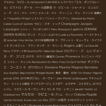
マルセル・ラピエール
restaurant CAN ROCA
レストラン「エル・ギンジョレー
ビストロ・ポール・ベール試飲会
ル」
ラ・ピエール・ショード
レ・ミュルジ
ェ・デ・ドン・ドゥ・シヤン
ドメーヌ・ドゥ・ヴィーニュ・デュ・マインヌ
高橋さ
Domaine du Matin
ん
T'inquiètes M'man!
レストラン「シャトーブリアン」
Champagne Jacques
Calme
Sushi et Sashimi
サロン・ビオ・トップ
Lassaigne
Lapierre
DOMAINE
シャトー・カンボン2017
Marc Penavayre
DAMIEN BUREAU
ダンス・アンコール2016
Cuvée La Poivrotte
イーストライン
社
wine bar Vino Veritas
2018年皆既月食
ラ・プティトゥ・キューヴェ・カイウテ
Angers
ィヌ
タンキエット・ママン
キンタ・ド・カリーユ
山登り
La Casa del
ドメー
クロズリー・デ・ムシ
Perro
アグヤーナ村
Goutte d’Or
Sébastien David
Provence
ヌ・デ・スリエ
ベジ
ボデガ・カウゾン醸造元
Cannes
カリニャン
オリヴィ
エ
シャトー・ラッソル
Restaurant En Mets Frais Ce Qu'Il Te Plaît
エ・コーエン
Domaine Maxime Magnon
Barcelona
ラ・ポワヴロット
Aux Argillas
Dégustation Philippe Pacalet
東京・豊洲・AOKI
Vin Picoeur
Higashi
guinza SOYA
2018年ボジョレ・ヌーヴォー
Jean-Michel Lasbouygues
マキシムス
サン・ミッシェル教会
ディナミタージュ
エスポア・よろずや・ユキ子さん
2018ミ
レジム・ラピエール
モーヴェータン
セレネ
クロ・レオニン
pacalet familly
Le
マルセル・ラピエ－ル
Château Poupille
Chameua Ivre
プリム・サンソ
ロワール地方
シャトー・
Sainte Victoire
Asuka san
Les filles
ＢＭОスタッフ
レスティニャック
がんちゃ
CPV équipe
Kurumé Wine School
ヴォドピヴェック