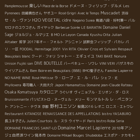
楽しい
ドメーヌ・フィリップ・デルメ
Pamplemousse
Place de la Borse
Les
Muscadet
Pyrenees
田崎真也さん
ヤオユー
Rosé Grigri
Avec le Temps
渋谷
H2O VEGETAL
セ・ル・ヴァン
cidre
Nagano Suwa
剣道八段・好村兼一
バル
Domaine Daniel
セロナのユウコさん
ガイヤック
Barbecue Soirée
LE BARATIN
Sage
Julian
ジョルジュ・ルマリエ
ＢＭО
Le Layon
Canada
Kyushu Oita
Altaber
哲学
2017年オー・フォルト
アシニャン
試飲会フィリップ・パカレ
パ
Olivier Cros et Sylvain Respaut
リ・一区
FOODAL
Hermitage 2001
Vin RITA
シャトー・エギュイユ
Beaujolais blanc
クード・フォリ
TAKI BAKE
Nonura
DIVE BOUTELLE
Unison Fujiki san
バーベキュー・ソワレ
VINI VERI
バザス牛の
Bien Boire en Beaujolais (BBB)
Famille Lapierre
ウイリアムさん
BMO聖子さん
ラ・ローブ・エ・ル・パレ
NO NAME WINE
Rosé Métisse
シェフ・丈
Phylloxera
寿司職人・大田大介
Japon Hamamatsu
Domaine jean-Claude Rateau
Osaka Komatsuya
カタロニア
うぐいす
ヴィニョブル・エリオン・ダ・ロス
モンマルトル
レ・ぺニタン
Bruissonnante
パリビストロ・ヌーヴェル・メリー
野村ユニソン
ト
アントニー・テヴネ
京都
桜島2016
レオニ
ロニス・エトワレ
Restaurant KITANOSE
RENAISSANCE DES APPELLATIONS
bistro YASABURO
長ユキ子さん
Julien Courtois
ル・スラ
ウイヤード
Paris bistro Roba Seria
Domaine Marcel Lapierre
2018年アン
DOMAINE FRANCOIS SAINT-LO
ジェ自然派ワイン見本市
Shubidoba
Domaine Mikael Bouges
エスポア・ナカモト