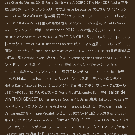
Les Grands Verres 2018 Paris
Bar à Vins A BOIRE ET A MANGER
Nadja
マル
Keke Descombe
セル最後の年ワイン
ブラッスリーオザミ
大江さん
ワイン・リタ
Sud-Ouest
地中海
石田シェフ
ドメーヌ・ニコラ・カルマラ
les huitres
ン
2017 Bulle à Zero
料理人の高太郎さん
アンヌ・エレンヌさん
Minette Sano
Vendanges 2017
san
アヴァンティ・ポポロ
ＢＭОの聖子さん
Carole de La
PARTIDA CREUS
ル・ルペール・ド・カル
Nautique
Selosse Millesime
NAHA
トゥッシュ
Fête du 14 Juillet chez Lapierre
ピノ
ロマン店長
ラ・フル
ラピエール
Sara
研修生のセイヤさん
Nishi san
Terre de Volcan 2014
2018年11月伊藤與志男
ル・ヴァ
の日本の旅
Côte de Rayon
ブリュリウス
La Vendange des Moines 1988
ン・ドゥ・メザミ
Bois
ピエール・アリエ
愛知
メドック・グランヴァン
Moisset
東京フレンチ
森高さん
フランソワ・エコ
Arnaud Cassini
桜・花見
Ivo Ferreira
ESPOA Nakamoto
シルヴァン・レスポー
ミネットの佐野さん
Nicolas Réau
ジュリアン・ギヨ
Notre-Dame
モンブラン
マリー・ラピエール
salon de
LES MARCELLINS
パリのビストロ
Pierre fils d'Alexandre Bain
豊中
vin ''INDIGENES''
Domaine des Soulié 400ans
東京
Saito Junko san
マ
ス・ドゥ・レスカリダ
Domaine Vacheron
François Ecot
石川さん
chef Frederic
Vendange2018 Philippe Pacalet
ラピエール家の7月14日祭
アスカさん
シリル・
Damien COQUELET
ル・モワン
カンヌ
Pour de Raisin
Bistro FLACON - 2
ドメ
エマニュエル・ウイヨン・オヴェルノ
ーヌ・オリビエ・クザン
village Jasniers
ワ
Garde Robe
Cave Papilles
ヴァンサン・ガレタ
キューヴェ・ガレジャッド
キ