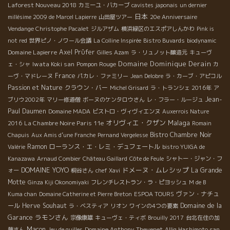
Laforest Nouveau 2018
カミーユ・バカーブ
cavistes japonais
un dernier
日本
millésime 2009 de Marcel Lapierre
山田屋ツアー
20e Anniversaire
Vendange Christophe Pacalet
ジルアザム
横浜緑区のエスポアしんかわ
Pink is
not red
世界ピノ・ノワール会議
La Colline Inspirée
Bistro Buvards
biodynamic
Domaine Lapierre
Axel Prϋfer
Gilles Azam
ラ・リュノット醸造元
キューヴ
Domaine Dominique Derain
Iwata Koki san
Pompon Rouge
ェ・シャ
カ
France
ーヴ・マドレーヌ
パカレ・ファミリー
Jean Delobre
ラ・カーブ・アピコル
Passion et Nature
クラウン・バー
Michel Grisard
ラ・トランシェ 2016年
ア
Jean-
ブリウ2002年
マリー修道僧
ボーヌのケンタロウさん
レ・フラー・ルージュ
Paul Daumen
Domaine MADA
ビストロ・ヴィヴィエンヌ
Auxerrois Nature
オリヴィエ・クザン
Malaga
La Chambre Noire Paris 11e
2016
Romain
Bistro Chambre Noir
Chapuis
Aux Amis d’une Franche
Pernand Vergelesse
Ramon
ローランス・エ・レミ・デュフェートル
Valérie
bistro YUIGA de
Kanazawa
Arnaud Combier
Château Gaillard
Côte de Feule
シャトー・ジャン・フ
DOMAINE YOYO
ドメーヌ・ムレシップ
La Grande
ォー
桐谷さん
chef Xavi
Motte
Ginza Kiji Okonomiyaki
フレンチレストラン・ラ・ピヨッシュ
M de B
ヴァン・ナチュ
Kuma chan
Domaine Catherine et Pierre Breton
ESPOA TOURS
ール
Herve Souhaut
Domaine de la
ラ・ベスティア
リオン
ワインの4つの要素
ラモンさん
Garance
宗像康雄
キューヴェ・ティボ
Brouilly 2017
台北在住の加
Macon
Domaine Anthony Thevenet
藤さん
Jeu de quilles
Alliq Hashimoto san