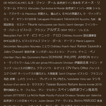
ドメーヌ・リ
ルネ・ジャン・ダール
DE MONTCALMES
自然派ワイン見本市
ショーム
マタハリ
Abruzzes
Qui évolue le Monde
自然派ワインバー祥瑞
シャル
ル・アズナヴール
Maximus
赤間さん、藤山さん
ＢＭОの斉藤さん
ラ・ヴァンダン
Sakagami Président TAKAHASHI
Kyushu
ジュ・デ・モワンヌ1988年
九州・福
Fleurie
岡試飲会・セミナー
Katsuyama san
Nuits Saint-Georges
ワインカー
アルザス
ビストロ・フラコン
ヴ・パピーユ
OGM
サロン・リレエル
トマ・ピコ
ヤニック・アミロ
Beaujolais Fair
Château Ausone
国会議事堂
BMO山田さん
ジャン・ポール・ドーマン
ビストロマルゴ
Marie Lapierre
Ramon Saavedra
Descombes Beaujolais Nouveau
ことり
Château Puech-Haut
Jules Chauvet
ドゥニ・ペノ
坂田夫妻
シンガポールレストラン・アンドレ
DOMAINE PHILIPPE JAMBON
charibari
Pays-Bas
Quinonero Pierre
サイン
伊藤與志男
ト・ヴィクトワール山
LIN san
ginza Mitsukoshi Shinkan
ケビン・デ
フランソワ・ルマリエ
CPV Paris Office
コンブ
ソムリエの日野さん
パトリス・
CHAT
ユグ
オーリックスの藤元さん
大榮産業
Saint Chignan
ビストロ・フラコン2
マシモ
号店
炭焼・しのり
シャトー・プレザンス
竹ノ内さん
Sommelier Hino san
Taiwan Buvons Nature
Autour d'un verre
ル・セクスタン
Bonne Année 2019
スペイン自然派ワイン見本市
野村高城さん
ラ・フェルム・サン・マルタン
sylvain DITTIERES
La Petite Pépée
Pouilly-Fuissé
Orveaux Tanaka san
Valentia
Bistro MARUGO
自然派ワインの日本イベント
Julien Derain
アド・ヴィヌム
奈良