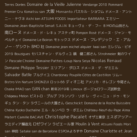
Domaine de la Vieille Julienne
Terres Dorées
Vendange 2018
Pommard
大阪
Premier Cru
Komatsu san
Monsanto
パスカル・ショワム
ドメーヌ・アント
二ー・テヴネ
Aichi ken ATSUMI FOODS
Importateur BARBARA
エミリー
Domaine Jean-Baptiste Senat
S.A.I.N
キューヴェ・デ・フー
ＢＭОの山田さん
南ローヌ
ドメーヌ・ド・レキュ
アスティ町
Pompon Rosé
ドメーヌ・ジャン・モ
ドメーヌ・フレデリック・エ・アル
ペルチュイ
Domaine Le Boiron
モトックス
ノー・ゲシクト
BMO 社
Domaine jean michel alquier
Iwai san
ミレジム・ビオ
2019
Bouzigues
セバスチャン・デルヴィユ
鏡 健二郎さん
Strohmeier
剣のワイ
Nicolas Renaud
Domaine Pattes-Loup
ン
Pascale Choime
Nara Seiya
Domaine Philippe Tessier
エリアン・ダロス
ドメーヌ・デ・ザミエル
Salvador Batlle
ブルグイユ
Chardonay
Poupille Côtes de Castillon
リムー
ディオニ社
Bistro Vin Nature SHONZUI
ロット66
アメリカ・オレゴン
今尾さん
GAN chan
Osaka IMAO san
新年2019年
Limoux
ボージョロワーズ試飲会
Châpeau Melon
ビストロ・プルプ
フランソワ・リボ
レ・ヴィーニュ・ドゥ・モン
Geschickt
ギュ
タン・タン
ラヴニールの大園さん
Domaine de la Roche Buissière
Chéna
Kyoko Duchaîne
エル・ルンベロ
ラ・ボエム
Château-Neuf-du-Pape
Alma
Christophe Pacalet
エスポアツアー
Matert
Camille BACAVE
オザミ東京
ロゼワイン
ラピエール家
Moulin à Vent
ラミディア醸造元
Atsumi Foods Mori
Domaine Charlotte et Jean
san
神田
Satake san de Barcelone
ESPOAよろずや