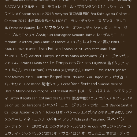
セ・ル・プランタン2017
S'ACCAPAU
マルティーヌ・ラフォレ
リショーム 白
ワイン
A Chacun sa bulle 2016
Aveyron
東京の屋形船
Feu Katsuyama
Château
Cambon 2017
山田屋の矢島さん
MOF ローラン・デュシェーヌ
ダンス・アンコー
レ・ザフランシ
Domaine Gauby
ル
チーズフォンデュ
シャンボル・ミュージ
Assignan
ニ・プルミエクリュ
Mariage de Nomura Takaki
レ・ザルミエール
Mélanie
Taketomi jima
Canicule France 2018
パリレストラン・奏で
PRIEURE
Jean Foillard
Jean-
SAINT CHRISTOPHE
Salon Saint Jean
chef Xabi
Francois NIQ
Yve chef
Harrys Bar Paris
Salon Anonymes
プイイ・ヴァンゼル
Le Temps des Cerises
2013
47 Ricards Okada san
Fujiwara
北イタリア
マニ
ュエルさん
BMO Kiritani]
Les Maù
大分の俊さん
Château Roquefort
pensee
Laurent Bagnol
Montcalmès 2011
2018 Nouveaux au Japon
オフ
ピザ店 ロ
菊池シェフ
Yann Bertrand
バ・セリア
Budo Kendo
Corse
Simone mère de
ドメーヌ・パスカル・シモヌッテ
Derain
Melon de Bourgogne
Bistro Paul Bert
ィ
渡辺幸樹シェフ
Baton Itagaki san
Coteaux des Quarts
セバスチャン・リフォ
シャンパ－ニュ・ジャック・ラセ－ニュ
Salon Bio Top
Taragona
Davide Gentile
Callipyge
Academie de Vin Tokyo
ロゼ・ぺタール
エスポアよろずやユキ子さん
CPV
スペイン
ロマネ・コンチ
カベルネ フラン
メンバー
Kobayashi Yasuhiro
ラ・フォン・ド・ロりヴィエ
ラングドック・ルシヨン
Anouk
イヴェントツアー
ジ
アヴェイロン
ュヴレイ・シャンベルタン2015年
オーヴェルニュ
オザミ・デ・ヴ