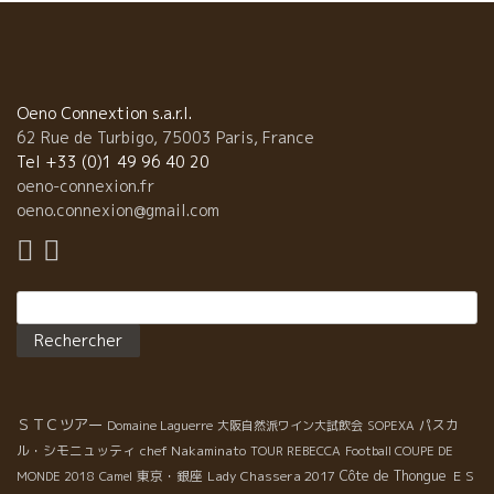
も大切なファミリー。 日本の皆が、自分のワインを待っていてく
れる事を思うと頑張れる。 お互いに、お互いを必要としている。
ワインを通した深い繋がり。 共生の世界。 今は、娘のCamilleカ
ミーユも一緒に働いている。嬉しい限り。
Oeno Connextion s.a.r.l.
62 Rue de Turbigo, 75003 Paris, France
Tel +33 (0)1 49 96 40 20
oeno-connexion.fr
oeno.connexion@gmail.com
Rechercher :
ＳＴＣツアー
パスカ
Domaine Laguerre
大阪自然派ワイン大試飲会
SOPEXA
ル・シモニュッティ
chef Nakaminato
TOUR REBECCA
Football COUPE DE
東京・銀座
Lady Chassera 2017
Côte de Thongue
MONDE 2018
Camel
ＥＳ