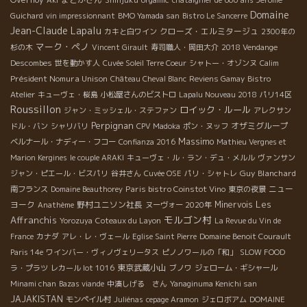
Aki
Shinjuku
orgamic
châtaignier de 600 ans
Jérôme
Domaine
Guichard
vin impressionnant
BMO Yamada san
Bistro Le Sancerre
Jean-Claude Lapalu
クローズ・エルミタージュ
カキと白ワイン
2300年の
マーク・ペノ
杉の木
Vincent Girault
寿司職人・岡田大介
2018 Vendange
Descombes
世を動かす人
Cuvée Soleil Terre Coeur
シャトー・オゾンヌ
Calim
Président Nomura Unison
Château Cheval Blanc
Reviens Gamay
Bistro
Atelier
キューヴェ・桜島
小松屋さんのビストロ
Lapalu Nouveau 2018
パリ14区
Roussillon
ロイック・ルール
ジャン・ミッシェル・ステファン
アレクサン
Perpignan
オザミグループ
ドル・バン
シャリバリ
CPV Madoka
ポン・ヌッフ
Massimo
ベルナール・ナディー・フコー
Confianza 2016
Mathieu Vergnes et
Marion Kergines
le couple ARAKI
キューヴェ・ル・ラン・デュ・メルル
ヴァンサン
Guy Blanchard
ジャン・ピエール・ビスパリ
谷井さん
Cuvée OSE
パリ・シャトレ
Paris bistro Coinstot Vino
ニュー
南フランス
Domaine Beauthorey
東京の夜景
Les
ヨーク
野村ユニソン社長
Minervois
Anathème
ヌーヴォー 2020年
モルゴン村
Affranchis
Yorozuya
Coteaux du Layon
La Revue du Vin de
France
カナダ
アレ・レ・ヴェール
Eglise Saint Pierre
Domaine Benoit Courault
Paris 14e
ワインバー・ヴィノヴェリータス
ピノノワールの「和」
SLOW FOOD
東京武蔵小山
ラ・プラツ
レカール lot 1016
ブノワ
ジェローム・ギシャール
Minami chan
Bazas viande
中湊しげる さん
Yanaginuma Kenichi san
JAJAKISTAN
モンペイル村
Juliénas
cepage Aramon
ジェロボアム
DOMAINE