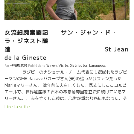
お住みの皆さんへ サカガミ店には、トビッキリ美味しいワインが
美味しい食材と一緒に購入できますよ。 お店にPASSIONが溢れて
いますよ。
女流細腕奮闘記 サン・ジャン・ド・
ラ・ジネスト醸
造 St Jean
de la Gineste
Par
伊藤與志男
Publié dans
Winery
,
Visite
,
Distributor
,
Languedoc
ラグビーのナショナル・チーム代表にも選ばれたラグビ
ーマンのMR Bacaveバカーブさん(夫)の追っかけファンだった
Marieマリーさん。 数年前に夫を亡くした。気丈にもここコルビ
エールで、世界遺産級の古木のある葡萄園を立派に続けているマ
リーさん。。 夫を亡くした後は、心労が重なり癌にもなった、そ
れも克服した。 今はすべてを乗り越えて、人間として一階段上の
Lire la suite
達観の境地、夫の意思を継ぎ、ワイン造りに励むマリーさん。 今
日はもう１５年以上も一緒に働いている日本のファミリーが訪
問。 苦しい時期に、日本のファミリーSTCグループが励ましの訪
問をしてくれて、勇気づけられた。 マリーさんにとっては、とて