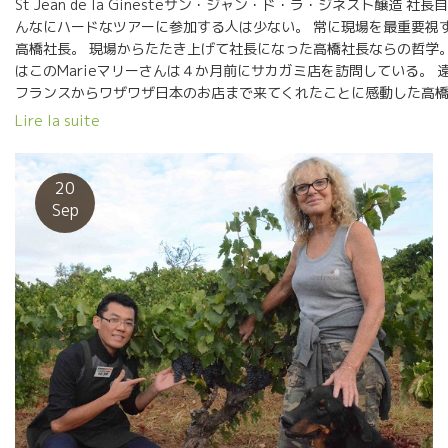
St Jean de la Ginesteサン・ジャン・ド・ラ・ジネスト醸造 社長
んなにハードなツアーに参加する人は少ない。 常に現場を最重要視
高橋社長。 現場からたたき上げて社長になった高橋社長ならの哲学。
はこのMarieマリーさんは４か月前にサカガミ店を訪問している。 
フランスからワザワザ日本のお店まで来てくれたことに感動した高
長。 自分の店にある商品の原点、トレサビリティーを最重要視する
Lire la suite
社長ならではの行動。 造る人、売る人の接点が大切。 ただ美味しい
け、ただ本物だけでは、商品は売れていかない。 心から自信をもっ
客様に提供できることが大切。 流石のサカガミ・イズム。 サカガミ
20
店には、ワイン会やセミナーなど啓蒙するスペースを備えている。 
Sep
ものを、本物の良さを徹底的に興味あるお客さんにアプローチして
店で売るものには責任がある。やっぱり文句なしに美味しくなけれ
そして、その美味しさの原点をお客様に伝える。ひたすら伝える作
要。 このツアーは、流通業界によくあるメーカーの招待旅行ではあ
せん。 皆、実費を払っての買付の意味を含めた研修、合宿のツアー
す。だから皆、真剣です！