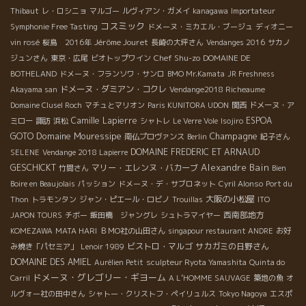
Thibaut
レ・ロシニョ
マルゴー
ルヴィアン・ガメイ
kanagawa
Importateur
コスミック
Symphonie Free Tasting
ドメーヌ・ミカエル・ブージュ
ディオニー
Jérôme Jouret
vin rosé
桜島 2016年
長崎の大坪さん
Vendanges 2016
サカノ
Chef Shu-zo
ジュンさん
東京・広尾
ビオトップワイン
DOMAINE DE
BOTHELAND
ドメーヌ・フランソワ・サンロ
BMO Mr.Kamata
JR Freshness
ドメーヌ・ダミアン・コクレ
Akayama san
Vendange2018 Richeaume
Domaine Clusel Roch
マチュとマリオン
Paris KUNITORA UDON
関西
ドメーヌ・ア
Camille Lapierre
ESPOA
ミロー
諏訪
浜松
シャトレ
Le Verre Vole
Isojiro
Domaine Mouressipe
Champagne
GOTO
南仏プロヴァンス
Berlin
紀子さん
DOMAINE FREDERIC ET ARNAUD
SELENE
Vendange 2018 Lapierre
Alexandre Bain
GESCHICKT
マリー・エレンヌ・バカーブ
竹間さん
Bien
Boire en Beaujolais
パッション
ドメーヌ・デ・サブロネット
Cyril Alonso
Port du
大阪の小松屋
Thon
トラモンタン
ジャン・ピエール・ロビノ
Trouillas
ITO
西南部地方
JAPON TOURS
チボー
飯田橋 ジャングレ
シュトラマイヤー
KOMEZAWA
MATA HARI
ＢＭО社の山田さん
singapour restaurant ANDRE
お好
ビストロ・マルゴ
サカガミの日野さん
み焼き「パセミア」
Lenoir 1989
DOMAINE DES AMIEL
Aurélien Petit
sculpteur Ryota Yamashita
Quinta do
ドメーヌ・グレゴリー・ギヨーム
Carril
A L’HOMME SAUVAGE
築地の魚
オ
ルヴォー社の田中さん
シャトー・クリストフ・ペイリュルス
Tokyo Nagoya
エスポ