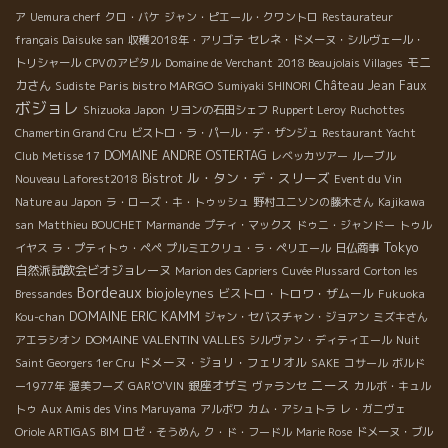
ア
Uemura cherf
クロ・バケ
ジャン・ピエール・クワントロ
Restaurateur
français Daisuke san
収穫2018年・アリゴテ
セレネ・ドメーヌ・シルヴェール・
モニ
トリシャール
CPVのアビタル
Domaine de Verchant
2018 Beaujolais Villages
カさん
Paris bistro MARGO
Château Jean Faux
Sudiste
Sumiyaki SHINORI
ボジョレ
Shizuoka Japon
リヨンの石田シェフ
Ruppert Leroy
Ruchottes
Chamertin Grand Cru
ビストロ・ラ・パール・デ・ザンジュ
Restaurant Yacht
DOMAINE ANDRE OSTERTAG
Club
Metisse 17
レベッカツアー
ルーブル
ル・タン・デ・スリーズ
Bistrot
Nouveau Laforest2018
Event du Vin
Nature au Japon
ラ・ローズ・キ・トゥッシュ
野村ユニソンの藤木さん
Kajikawa
san
Matthieu BOUCHET
Marmande
プティ・マックス
ドゥニ・ジャンドー
トゥル
Tokyo
イヤス
ラ・プティトゥ・ペペ
プルミエクリュ・ラ・ペリエール
日仏商事
自然派試飲会ビオジョレーヌ
Marion des Capriers
Cuvée Plussard
Corton les
Bordeaux
biojoleynes
ビストロ・トロワ・ザムール
Bressandes
Fukuoka
DOMAINE ERIC KAMM
Kou-chan
ジャン・セバスチャン・ジョアン
ミズキさん
DOMAINE VALENTIN VALLES
アエラシオン
シルヴァン・ディティエール
Nuit
ドメーヌ・ジョリ・フェリオル
Saint Georgers 1er Cru
SAKE
コサール
ボルド
ニース
銀座オザミ
ー1977年
渥美フーズ
GAR'O'VIN
ヴァランセ
カルボ・キュル
トゥ
Aux Amis des Vins Maruyama
アルボワ
カム・アシュトラ
レ・ガニヴェ
Oriole ARTIGAS
BIM
ロゼ・そうめん
ク・ド・フードル
Marie Rose
ドメーヌ・ブル