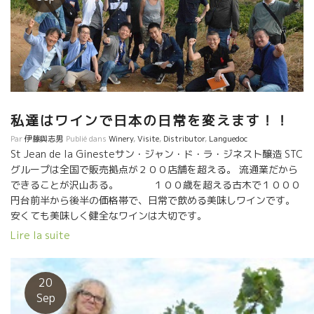
私達はワインで日本の日常を変えます！！
Par
伊藤與志男
Publié dans
Winery
,
Visite
,
Distributor
,
Languedoc
St Jean de la Ginesteサン・ジャン・ド・ラ・ジネスト醸造 STC
グループは全国で販売拠点が２００店舗を超える。 流通業だから
できることが沢山ある。 １００歳を超える古木で１０００
円台前半から後半の価格帯で、日常で飲める美味しワインです。
安くても美味しく健全なワインは大切です。
Lire la suite
20
Sep