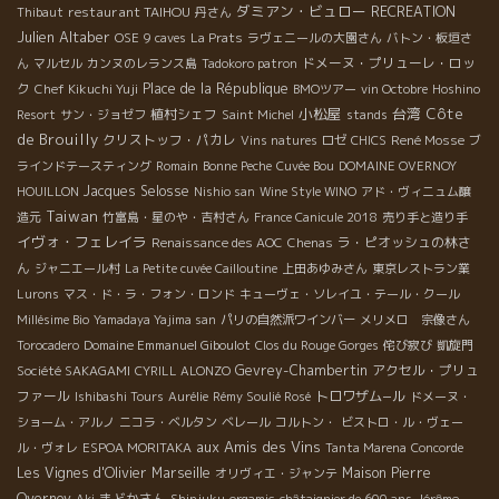
ダミアン・ビュロー
restaurant TAIHOU
RECREATION
Thibaut
丹さん
Julien Altaber
OSE
9 caves
La Prats
ラヴェニールの大園さん
バトン・板垣さ
ドメーヌ・プリューレ・ロッ
ん
マルセル
カンヌのレランス島
Tadokoro patron
ク
Place de la République
Chef Kikuchi Yuji
BMOツアー
vin Octobre
Hoshino
小松屋
台湾
Côte
植村シェフ
Resort
サン・ジョゼフ
Saint Michel
stands
de Brouilly
クリストッフ・パカレ
René Mosse
Vins natures
ロゼ
CHICS
ブ
ラインドテースティング
Romain
Bonne Peche
Cuvée Bou
DOMAINE OVERNOY
Jacques Selosse
HOUILLON
Nishio san
Wine Style WINO
アド・ヴィニュム醸
Taiwan
造元
竹富島・星のや・吉村さん
France Canicule 2018
売り手と造り手
イヴォ・フェレイラ
ラ・ピオッシュの林さ
Renaissance des AOC
Chenas
ん
ジャニエール村
La Petite cuvée Cailloutine
上田あゆみさん
東京レストラン業
Lurons
マス・ド・ラ・フォン・ロンド
キューヴェ・ソレイユ・テール・クール
Millésime Bio
Yamadaya Yajima san
パリの自然派ワインバー
メリメロ 宗像さん
Torocadero
Domaine Emmanuel Giboulot
Clos du Rouge Gorges
侘び寂び
凱旋門
Gevrey-Chambertin
アクセル・プリュ
Société SAKAGAMI
CYRILL ALONZO
ファール
トロワザム−ル
Ishibashi Tours
Aurélie
Rémy Soulié Rosé
ドメーヌ・
ショーム・アルノ
ニコラ・ベルタン
ベレール
コルトン・
ビストロ・ル・ヴェー
aux Amis des Vins
ル・ヴォレ
ESPOA MORITAKA
Tanta Marena
Concorde
Les Vignes d'Olivier
Marseille
Maison Pierre
オリヴィエ・ジャンテ
Overnoy
まどかさん