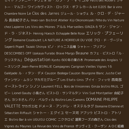
ル・カゾ・デ・マイヨル
セイヤ
アントニー・テヴェネ
Patis des Rosiers
シャ
トー・マルゴー
ワインカヴィスト・ロックス・オフ
レカール lot 0205
Bar à vins
Le Clos des Jarres
ル・クロ・デ・ジャー
Chambre Noire
ジュール・ショヴェ
ル
長由紀子さん
Imao-san
Bistrot Atelier
Kiji Okonomiyaki
Fête du Vin Nature
Marseilles
サン・ジャン・
chez Lapierre
Les Vins des Moines
アルル
GINZA 6
エリック・プフェーリ
ド・ラ・ジネスト
Hennig Hoesch
Echappée Belle Rose
ング
Domaine Coudoulet
LA NATURE A HORREUR DU VIDE
クロ・ド・ヴージョ
Saperli Popet
Tazaki Shinya
ピノ・ドゥニス品種
シャトー・ブリアン
Beaune
DESCOMBES
OFF
Izakaya Furabo
Brave Margo
カフェ・ビストロ「ル・
Dégustation
クリスタル」
Kyoto
600年の栗の木
Promenade des Anglais
リ
ースリング
Jean-Pierre BISPALIE
Campagnes
Carignan Vieilles Vignes 16
Galéjade
ル・ｒタン・デメ
Cauzon
Bodega Cauzon
Bourgone Blanc
Juste Ciel
西南部
ヴァンサン・ムラン
サカガミグループ
Les Etats-Unis
プイイ・フィッセ
イーストライン
シノン
Laurent FELL
Bois de Vincennes
Ginza bistro PAUL
ゴ
ビー
Lionel Gauby
小島さん
ビストロ・サンマルタン
Vini Sud Montpellier
由紀子
Bistro Les Canons
DOMAINE PHILIPPE
さん
ヨシキさん
パリ・ベルヴィル
VALETTE
ドメーヌ・アンドレ・オステルタグ
サカガミ社
Domaine Etienne et
シャトー・エグイユ
セーヌ河
ビストロ・アトリ
Sébastien Riffault
アブリウ
エ
Bistro Bar à vin UGUISU
COMIC
ニクタロピ
渥美フーズの森さん
Clos des
Vignes du Maynes
La Revue des Vins de France
オリヴィエ・クーザン
ＡＯＣ組織