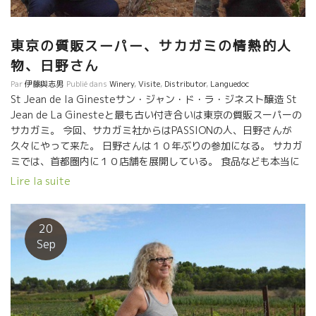
東京の質販スーパー、サカガミの情熱的人
物、日野さん
Par
伊藤與志男
Publié dans
Winery
,
Visite
,
Distributor
,
Languedoc
St Jean de la Ginesteサン・ジャン・ド・ラ・ジネスト醸造 St
Jean de La Ginesteと最も古い付き合いは東京の質販スーパーの
サカガミ。 今回、サカガミ社からはPASSIONの人、日野さんが
久々にやって来た。 日野さんは１０年ぶりの参加になる。 サカガ
ミでは、首都圏内に１０店舗を展開している。 食品なども本当に
美味しい本物商品を積極的に販売しているグレードの高い質販ス
Lire la suite
ーパーである。 もう自然・本物ワインを普通に販売する能力・技
術を備えている。 この日野さんが積極的に色んなプロモーション
をかけている。 今日ここコルビエールは炎天下ほぼ４０度近い。
20
プールがあるのを見た日野さんは今、店でも急上昇の人気となっ
Sep
ているロゼワインのプロモーション・ビデオを撮る。
St Jean de La Ginesteのカミーユも参加。 日
野さん、なかなかの役者でありプロデューサー、兼 、司会。
190ｃｍの身長の日野さんは、まさに俳優のようだ。 首都圏内に