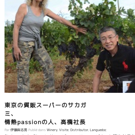
東京の質販スーパーのサカガ
ミ
情熱passionの人、高橋社長
Par
伊藤與志男
Publié dans
Winery
,
Visite
,
Distributor
,
Languedoc