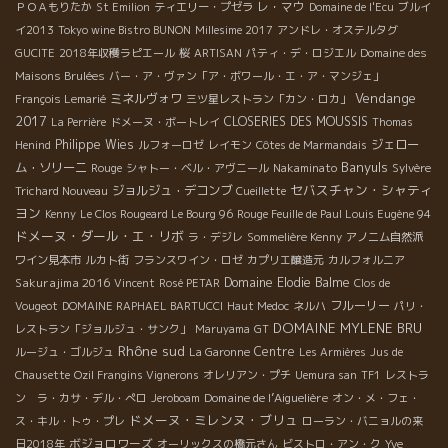
レ・マウ
ＰＯＡもりたか
St Emilion
ティエリー・プゼラ
Domaine de l'Ecu
ブルイ
イ2013
Tokyo wine Bistro BUNON
Millesime 2017
アンドレ・オステルタグ
GUCITE
2018年収穫ラピエール
桜
ARTISAN
パティ・デ・ロジエル
Domaine des
Maisons Brulées
バー・ア・ヴァン「ア・ボワール・エ・ア・マンジェ」
Vendange
ミネルヴォワ
François Lemarié
三ツ星レストラン「カン・ロカ」
2017
CLOSERIES DES MOUSSIS
La Perrière
ドメーヌ・ボートレイ
Thomas
Philippe Wies
ジェロー
Henind
ルフォーロゼ
レイモン
Côtes de Marmandais
Banyuls
ム・ソリーニ
Rouge
シャトー・ベル・アヴニール
Nakaminato
Sylvère
セバスチャン・シャティ
ジョルジュ・デコンブ
Trichard Nouveau
Cueillette
ヨン
Kenny
Le Clos Rougeard Le Bourg 96
Rouge Feuille de Paul Louis Eugène 94
ドメーヌ・ダール・エ・リボ
ラ・デジレ
Sommelière Kenny
アノニム自然派
ワイン見本市
ルカト街
フランスワイン・ロゼ
カプリエ醸造元
カルフォルニア
Sakurajima 2016
Domaine Elodie Balme
Vincent
Rosé PETAR
Clos de
フルーリー
Vougeot
DOMAINE RAPHAEL BARTUCCI
Haut Medoc
ネルハ
パリ・
DOMAINE MYLENE BRU
レストラン「ジョルジュ・サンク」
Maruyama
GT
Rhône sud
Centre
ルージュ・ゴルジュ
La Garonne
Les Armières
Jus de
Chausette
Ozil Frangins Vignerons
オレリアン・プチ
Uemura san
TF1
レストラ
Domaine de l’Aiguelière
ン ラ・カサ・デル・ぺロ
Jeroboam
オン・メ・フェ・
ドメーヌ・ミレンヌ・ブリュ
ス・キル・トゥ・プレ
ローラン・バニョルの来
ボジョロワーズ
日2018年
オーリックスの橋元さん
ビストロ・アン・ク
Yve