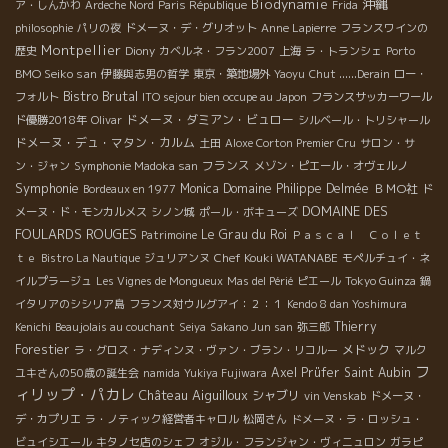
Biodynamie
沖縄
ア・しんかわ
Ardeche Nord
Paris République
Frida
philosophie
パリの夜
ドメーヌ・デ・グリオット
Anne Lapierre
フランスワインの
Montpellier
歴史
Diony
カベルネ・フラン2007
上海
ラ・トランシェ
Porto
BMO Seiko san
伊藤與志男の哲学
東京・築地場外
Yaoyu
Chut ......Derain
ロー・
Bistro Brutal
フォルト
ITO sejour bien occupe au Japon
フランスサッカーワール
ドメーヌ・ダミアン・ビュロー
ド優勝2018年
Olivar
シルベール・トリシャール
ドメーヌ・デュ・マタン・カルム
土田
Aloxe Corton Premier Cru
サロン・サ
フランス
ン・ジャン
Symphonie Madoka san
メゾン・ピエール・オヴェルノ
Symphonie
Monica
Domaine Philippe Delmée
ＢＭО社
Bordeaux en 1977
ド
DOMAINE DES
メーヌ・ド・モンカルメス
シノン城
ポール・ボキューズ
FOULARDS ROUGES
Le Grau du Roi
Patrimoine
Ｐａｓｃａｌ Ｃｏｌｅｔ
Chef Kouki WATANABE
ｔｅ
Bistro La Nautique
ジュリアンヌ
モペルチュイ・ネ
イルプラージュ
Les Vignes de Mongueux
Mas del Périé
ピエール
Tokyo Guinza
鍋
イタリアのシシリア島
フランス対ウルグアイ：２：１
Kendo 8 dan Yoshimura
Thierry
Kenichi
Beaujolais au couchant
Seiya
Sakano Jun san
弥三郎
Forestier
メドック
ラ・グロス・ナディンヌ・ヴァン・ブラン・リコルー
マルク
フ
Axel Prüfer
Saint Aubin
ユキさんの50歳の誕生会
namida
Yukiya Fujiwara
ィリップ・パカレ
Château Aiguilloux
シャブリ
vin Venskab
ドメーヌ・
デ・カプリエ
ラ・ノティック経営者キャロル
松岡さん
ドメーヌ・ラ・ロッシュ・
ビュイシエール
キタノセ店のシェフ
オジル・フランジャン・ヴィニュロン
ガラピ