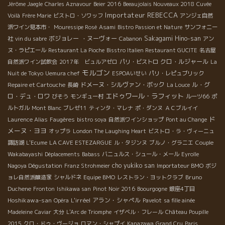
Jérôme Jaegle
Charles Aznavour
Beier 2016
Beeaujolais Nouveaux 2018
Cuvée
Importateur REBECCA
Voilà
Frère Marie
ビストロ・ソワッフ
アンジェ自然
派ワイン見本市・
Mouressipe Rosé
Asami
Bistro Passion et Nature
サンフォニー
ボジョレー ・ヌーヴォー
Sakagami Hino-san
社
vin du sabre
Cabanon
アン
ヌ・ラピエール
Restaurant La Pioche
Bisstro Italien Restaurant GUCITE
名古屋
クロ・ルジャール
自然派ワイン試飲会
2017年 ビュルアゼロ
パリ・ビストロ
La
モルゴン
Nuit de Tokyo
Uemura chef
ESPOAいせい
パリ・レピュブリック
ドメーヌ・シルヴァン・ボック
ル・グ
Repaire et Cartouche
長崎
La Louce
エドゥワール・ラフィット
ロ・デュ・ロワ
びそう
モンギュー村
ルーツ66
ポ
ルトガル
Mont Blanc
ブレゼ11
ティンタ・マレナ
ポ・ダンヌ
ＡＣブルイイ
ド
Laurence Alias
Faugères
bistro soya
自然派ワインショップ
Pont au Change
メーヌ・ヨヨ
オップラ
London The Laughing Heart
ビストロ・ラ・ヴィーニュ
諏訪湖
L'Ecume
LA CAVE ESTEZARGUE
ル・タジンヌ
ブルノ・グラニエ
Couple
Wakabayashi
Déplacements
Babass
バニュルス・シュール・メール
Eyrolle
cho yukiko san
Nagoya Dégustation
Franz Strohmeier
Importateur BMO
ボジ
Bruno
ョレ自然派醸造家
シャルドネ
Equipe BMO
レストラン・ヨットクラブ
Duchene
Fronton
Ishikawa san
Pinot Noir 2016
Boourgogne
銀座4丁目
Hoshikawa-san
L'irréel
アラン・シャペル
Opéra
Pavelot
sa fille ainée
Madeleine
Caviar
大分
L'Arc de Triomphe
イザベル・フレール
Château Poupille
2015
クロ・ドゥ・ヴージョ
ロマン・シャプイ
Kanazawa
Grand Cru
Paris