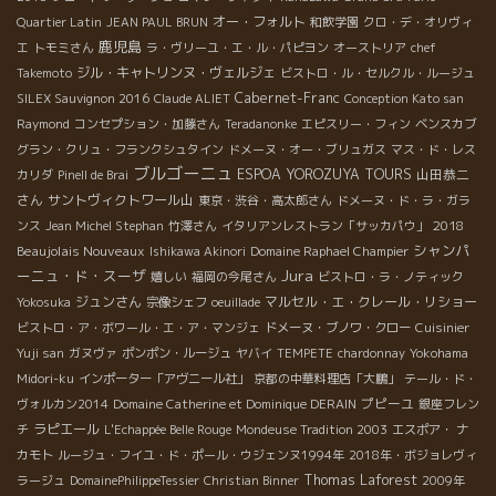
オー・フォルト
Quartier Latin
JEAN PAUL BRUN
和飲学園
クロ・デ・オリヴィ
鹿児島
エ
トモミさん
ラ・ヴリーユ・エ・ル・パピヨン
オーストリア
chef
ジル・キャトリンヌ・ヴェルジェ
Takemoto
ビストロ・ル・セルクル・ルージュ
Cabernet-Franc
SILEX Sauvignon 2016
Claude ALIET
Conception Kato san
Raymond
コンセプション・加藤さん
Teradanonke
エピスリー・フィン
ベンスカブ
グラン・クリュ・フランクシュタイン
ドメーヌ・オー・ブリュガス
マス・ド・レス
ブルゴーニュ
ESPOA YOROZUYA TOURS
山田恭二
カリダ
Pinell de Brai
さん
サントヴィクトワール山
東京・渋谷・高太郎さん
ドメーヌ・ド・ラ・ガラ
2018
ンス
Jean Michel Stephan
竹澤さん
イタリアンレストラン「サッカパウ」
シャンパ
Beaujolais Nouveaux
Ishikawa Akinori
Domaine Raphael Champier
Jura
ーニュ・ド・スーザ
嬉しい
福岡の今尾さん
ビストロ・ラ・ノティック
ジュンさん
マルセル・エ・クレール・リショー
Yokosuka
宗像シェフ
oeuillade
ビストロ・ア・ボワール・エ・ア・マンジェ
ドメーヌ・ブノワ・クロー
Cuisinier
Yuji san
ガヌヴァ
ポンポン・ルージュ
ヤバイ
TEMPETE
chardonnay
Yokohama
Midori-ku
インポーター「アヴニール社」
京都の中華料理店「大鵬」
テール・ド・
プピーユ
ヴォルカン2014
Domaine Catherine et Dominique DERAIN
銀座フレン
ラピエール
チ
L'Echappée Belle Rouge
Mondeuse Tradition 2003
エスポア・ ナ
カモト
ルージュ・フイユ・ド・ポール・ウジェンヌ1994年
2018年・ボジョレヴィ
Thomas Laforest
ラージュ
DomainePhilippeTessier
Christian Binner
2009年