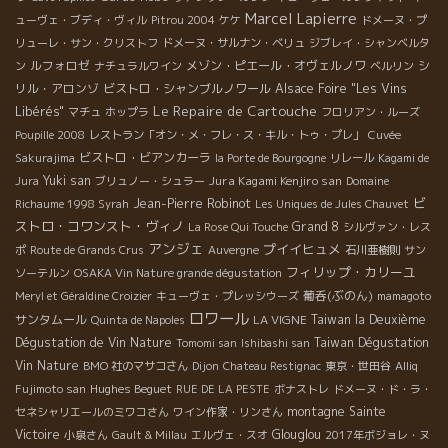
Marcel Lapierre
ューヴェ・ブディ・ヴィル
Pitrou 2004
ケケ
ドメーヌ・プ
リューレ・サン・クリストフ
ドメーヌ・サルナン・ベリュ
ジブレイ・シャンベルタ
ルフォロゼ
メゾン・ピエール・オヴェルノワ
シ
ン
ナチュラルワイン
ベルリン
リル・アロンゾ
ビストロ・シャンブルノワール
Alsace Foire "Les Vins
Le Repaire de Cartouche
Libérés"
マチュ
ホップラ
フロリアン・ルーズ
Poupille 2008
レストラン「オン・メ・フレ・ス・キル・トゥ・プレ」
Cuvée
ビストロ・ビアンカーラ
Sakurajima
la Porte de Bourgogne
リレール
Kagami de
Yuki san
Jura Kagami Kenjiro san
Jura
ブリュノー・シュラー
Domaine
ビ
Jean-Pierre Robinot
Richaume 1998 Syrah
Les Uniques de Jules Chauvet
ストロ・コワンスト・ヴィノ
Grand 8
La Rose Qui Touche
シルヴァン・レス
アンジェ
プイイヒュメ
ポ
Route de Grands Crus
Auvergne
石川亜樹則
サン
フィリップ・カリーユ
ソーテルン
OSAKA Vin Nature grande dégustation
葡呑(ぶのん)
Meryl et Géraldine Croizier
キューヴェ・プレッシウーズ
mamagoto
ロワール
サンタムール
LA VIGNE
Taiwan la Deuxième
Quinta de Napoles
Dégustation de Vin Nature
Taiwan Dégustation
Tomomi san
Ishibashi san
Vin Nature
BMO 社のマサコさん
Dijon
Chateau Restignac
東京・世田谷
Alliq
Hughes Beguet
Fujimoto san
RUE DE LA PESTE
ボナストレ
ドメーヌ・ド・ラ・
montagne Sainte
セネシャリエールのミワコさん
ワイン作家・リンさん
Victoire
Glouglou
小泉さん
Gault & Millau
エルヴェ・スオ
2017年ボジョレ・ヌ