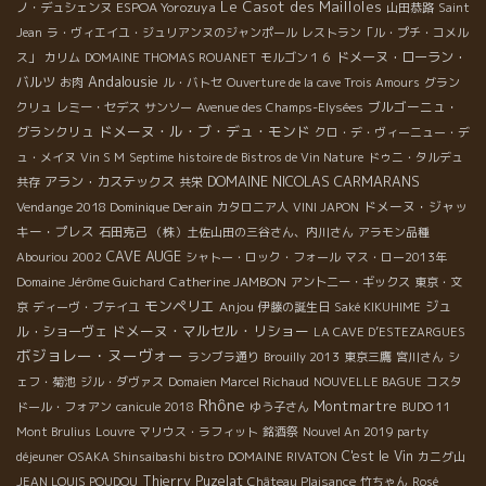
Le Casot des Mailloles
ESPOA Yorozuya
ノ・デュシェンヌ
山田恭路
Saint
Jean
ラ・ヴィエイユ・ジュリアンヌのジャンポール
レストラン「ル・プチ・コメル
ドメーヌ・ローラン・
ス」
カリム
DOMAINE THOMAS ROUANET
モルゴン１６
Andalousie
バルツ
お肉
ル・バトセ
Ouverture de la cave Trois Amours
グラン
ブルゴーニュ・
クリュ
レミー・セデス
サンソー
Avenue des Champs-Elysées
ドメーヌ・ル・ブ・デュ・モンド
グランクリュ
クロ・デ・ヴィーニュー・デ
ュ・メイヌ
Vin S M
Septime
histoire de Bistros de Vin Nature
ドゥニ・タルデュ
DOMAINE NICOLAS CARMARANS
アラン・カステックス
共存
共栄
Vendange 2018 Dominique Derain
ドメーヌ・ジャッ
カタロニア人
VINI JAPON
キー・プレス
石田克己
（株）土佐山田の三谷さん、内川さん
アラモン品種
CAVE AUGE
Abouriou 2002
シャトー・ロック・フォール
マス・ロー2013年
Catherine JAMBON
Domaine Jérôme Guichard
アントニー・ギックス
東京・文
モンペリエ
Anjou
ジュ
京
ディーヴ・ブテイユ
伊藤の誕生日
Saké KIKUHIME
ドメーヌ・マルセル・リショー
ル・ショーヴェ
LA CAVE D’ESTEZARGUES
ボジョレー・ヌーヴォー
ランブラ通り
Brouilly 2013
東京三鷹
宮川さん
シ
ェフ・菊池
ジル・ダヴァス
Domaien Marcel Richaud
NOUVELLE BAGUE
コスタ
Rhône
Montmartre
ドール・フォアン
canicule 2018
ゆう子さん
BUDO 11
Mont Brulius
Louvre
マリウス・ラフィット
銘酒祭
Nouvel An 2019 party
C'est le Vin
déjeuner
OSAKA Shinsaibashi bistro
DOMAINE RIVATON
カニグ山
Thierry Puzelat
JEAN LOUIS POUDOU
Château Plaisance
竹ちゃん
Rosé