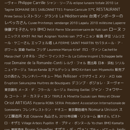
Philippe Carrille
ーヴォー
シャン・リーブル
eclipse lunaire totale 2018
Le
RESTAURANT
Tagine
DOMAINE DES SABLONNETTES
France Canicule 37℃
台湾インポーターの
レストラン・グラン８
La Méditerranée
Prime Senso
レベッカさん
Cuvee Printemps
vendange 2018 Lapalu
2018 millésime Lapierre
ローヌ
BMO
後藤アキ子さん
サラ
Petit Pierre
50e anniversaire de Yuki san
フ
桜島
ェニックス
KM31
Pet Nat
Acignan
Yoshiki san
アヴィニョン
伊豆
ソムリエ
エッフェル塔
ール・ケニーさん
LA FERME SAINT MARTIN
セパラメール・ア・
ボワール
宮崎
Paellia
フリダ
Laurence Manya-Krief
ガロ・ヴァン
Cachette
Masa chef
リオネル・ゴビー
ワインスクール
La Colline Inspiré
L'Echappee belle
Domaine de la Romanée-Conti
rosé
レルヴ・フォル
恵比寿
日本・浜松
シリル
ニュイタージュ
Tokyo Kanda
北アルデッシュ
BMO Kiritani san
Miyamoto
販売プ
Mas Pellisser
ロの西さん
フレンチバーベキュー
イクザヴィエ
メリ・メロ
Iode
デコンブ・ボジョレ・ヌーヴォー
Eruption Sakurajima
Huitres de Bouzigues
ジャン・フォワヤー
東京調布
メーヌ・デ・フラール・ルージュ
Riesling
Gaillac
ル
コート・ド・カスティヨン
TRIPLE A
Minette Suzuki san
Rémy et Olivier
Oriol ARTIGAS
Pizzeria ROBA SERIA
Président Association Internationale de
Nomura Unison
ス
Sommeliers
フレンチレストラン・ヤオユー
東京築地場外
リエ醸造所
丸山さん
大近
Cézanne
2018年収穫・リショーム
藤木さん
ビスト
ロ・オザミ
Village Arbois Pupillin
オ・プティ・ボンヌール
Yo chan
BMO Kamata
Bruno Schueller
オザミ・デ・ヴァン
Jordy
san
萬屋酒店
プティ・ピエール