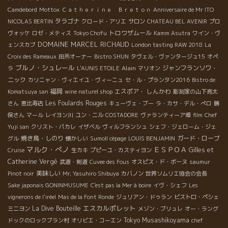
Camdebord
Mottox
Ｃａｔｈｅｒｉｎｅ Ｂｒｅｔｏｎ
Anniversaire de Mr ITO
タラゴナ
NICOLAS BERTIN
クロード・アリエ
サロン
CHATEAU BEL AVENIR
プロ
トロワザムール
ヴォッケ
ロゼ・メティス
Tokyo Chofu
Kamm Asutra
ワイン・ヴ
DOMAINE MARCEL RICHAUD
ェンスカブ
London tasting RAW 2018
La
Croix des Rameaux
田所オーナー
Bistro SHUN
タヴェル・ヴァンタージュ15
オペ
ブルノ・シュレール
Alain
ジャンフランソワ・
ラ
L'AUNIS ETOILE
マリオン
ニック
カリニャン・ヴィエイユ・ヴィーニュ
セ・ル・プランタン2016
Bistro de
福岡
エスポア・ しんかわ
Komatsuya san
wine naturel shop
彫刻家の山下亮太
Les Foulards Rouges
さん
恵比寿店
キューヴェ・ブー
ラ・カサ・デル・ぺロ
勝
俣さん
マール
レイヨン川
ユン・ニル
COSTADORE
ヴァランティーア畑
film
Chef
Yuji san
クリスト・パカレ
イザベル
ヴィルフランシュ
シェフ・ジェローム・ジェ
焼き鳥・しのり
ガード・ローブ
グル
懐かしい
Sumoll cépage
LOUIS BENJAMIN
マルク・ぺノ
ＥＳＰＯＡ
Gilles et
Cruise
生カキ
プピーユ・カスティヨン
Catherine Vergé
武道・剣道
Cuvee des Fous
オスピス・ド・ボーヌ
saumur
美味しい
Pinot noir
Mr. Yasuhiro Shibuya
カバノン
世界ソムリエ協会の会長
Sake japonais GONINMUSUME
C'est pas la Mer à boire
イヴ・シェフ
Les
vignerons de l'iréel
Mas de la Font Ronde
ジュリアン・ドゥラン
ビストロ・ペシェ
エスカルポレット
La Dive Bouteille
ミニヨン
メゾン・ブリュレ
オー・ラング
Tokyo Musashikoyama
ドックのロックブラン村
オリビエ・コーエン
chef