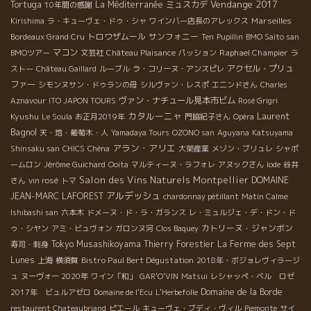
Vendange 2017
Tortuga
La Méditerranée
ミュスカデ
10年間の感謝
Marseilles
Kirishima
ラ・キューヴェ・ドゥ・シャ
ワインバー店長のアレックス
トロワザムール
サンフォニー
Bordeaux Grand Cru
Ten
Pupillin
BMO Saito san
マコン
Raphael Champier
BMOツアー
文芸社
Château Plaisance
パッション
ラ
アクセル・プリュ
ストー
Château Gaillard
ルーブル
ラ・コリーヌ・アンスピレ
ファー
シモンヌサン・ドゥランの母
シルヴァン・レスポ
エニンドさん
Charles
ヴァン・ナチュール見本市ビム
Aznavour
ITO JAPON TOURS
Rosé Grigri
カタルーニャ
Laurent
Kyushu
Le Soula
お正月2019年
門脇紀子さん
Opéra
Bagnol
天・地・葡萄木・人
Yamadaya Tours
OZONO san
Aguyana
Katsuyama
アラン・アリエ
Shinsaku san
CHICS
Chéna
大榮産業
メゾン・ブリュレ
シャポ
ームロン
Jérôme Guichard
Ooita
マルティーヌ・ラフォレ
アヌックさん
Iode
谷井
Salon des Vins Naturels Montpellier
DOMAINE
さん
vin rosé
トマ
アルデッシュ
JEAN-MARC LAFOREST
chardonnay pétillant
Matin Calme
Ishibashi san
六本木
ドメーヌ・ド・ラ・ガランス
レ・ミュルジェ・デ・ドン・ド
カトリーヌ・ジャンボン
ゥ・シヤン
アミ・ビュヴォン
ガロンヌ河
Clos Baquey
Tokyo Musashikoyama
Thierry Forestier
La Ferme des Sept
寿司・刺身
Lunes
Bistro Paul Bert Dégustation
上海
横須賀
2018年・ボジョレヴィラージ
ュ
ヌーヴォー 2020年
ワイン「和」
GAR'O'VIN
Matsui
レシャッペ・ベル ロゼ
Domaine de la Borde
2017年 ビュルアゼロ
Domaine de l'Ecu
L'Herbefolle
restaurent Chateaubriand
ピエール
キューヴェ・ブディ・ヴィル
Piemonte
サイ