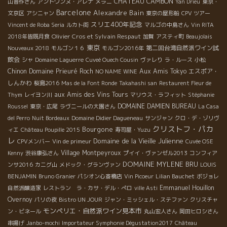
CHÂTEAU CAMBON
山晋作さん
アントワンヌ・アレナ
メラニ
Yan Drieu
東京・
Barcelone
Alexandre Bain
文京区
アシニャン
東京の屋形船
CPV ツアー
スリエ400年記念
Vincent de Roba Seria
ルカト街
マルゴの中島さん
Vin RITA
Olivier Cros et Sylvain Respaut
2018年皆既月食
加賀
アスティ町
Beaujolais
東京
第二回台湾自然派ワイン試
Nouveaux 2018
モルゴン１６
モルゴン2016年
飲会
シャ
Domaine Laguerre
Cuveé Ouech Cousin
ヴァレり
ラ・ルース
小松
Chinon
Domaine Prieuré Roch
Aux Amis Tokyo
エスポア・
NO NAME WINE
しんかわ
桜島2016
Mas de la Font Ronde
Takahashi san
Restaurent Fleur de
aux Amis des Vins Tours
Thym
レイヨン川
マリウス・ラフィット
Stéphanie
DOMAINE DAMIEN BUREAU
Roussel
東京・広尾
ラヴニールの大園さん
La Casa
del Perro
Nuit Bordeaux
Domaine Didier Dagueneau
サンジャン
クロ・デ・ゾリヴ
クリストフ・パカ
Bourgone
ィエ
Château Poupille 2015
寿司屋・Yuzu
レ
Domaine de la Vieille Julienne
CPVメンバー
Vin de primeur
Cuvée OSE
Village Montpeyroux
Kenny
渋谷康弘さん
プイイ・ヴァンゼル2013
コンフィア
DOMAINE MYLENE BRU
ンサ2016
カニグ山
メドック・グランヴァン
LOUIS
BENJAMIN
Bruno Granier
パシオン心斎橋店
Vin Picoeur
Lilian Bauchet
ボジョレ
Emmanuel Houillon
自然派醸造家
レストラン ラ・カサ・デル・ぺロ
ville Asti
Overnoy
パリの夜
Bistro UN JOUR
ジャン・ミッシェル・ステファン
クリスチャ
モンペリエ・自然派ワイン見本市
ン・ビネール
丸山宏人さん
岡田ヒロシさん
串揚げ
Janbo-mochi
Importateur Symphonie Dégustation2017
Château