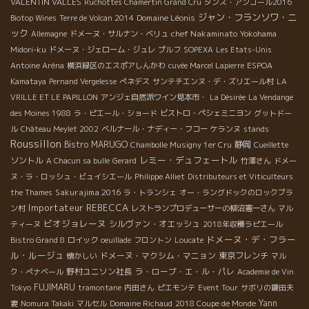
VALENTIN VALLES
Ruchottes Chamertin Grand Cru
ダンス・アンコール2016
ジャン・フランソワ・ニ
Domaine Léonis
Biotop Wines
Terre de Volcan 2014
ック
chef Nakaminato
Allemagne
ドメーヌ・サルナン・ベリュ
Yokohama
Midori-ku
ドメーヌ・ジェローム・ジュレ
プルフ
SOPEXA
Les Etats-Unis
Antoine Aréna
横浜緑区のエスポアしんかわ
cuvée Marcel Lapierre
ESPOA
Kamataya
Pernand Vergelesse
ぺネデス
サンテチエンヌ・デ・ズリエール村
LA
VRILLE ET LE PAPILLON
アンジェ自然派ワイン見本市・
La Désirée
La Vendange
des Moines 1988
ラ・ピエール・ショード
ビストロ・ペシェミニヨン
グットドー
ル
Château Meylet 2002
ベルナール・ナディー・フコー
ケランヌ
stands
Roussillon
Bistro MARUGO
静岡
Chambolle Musigny 1er Cru
Cueillette
レミー・デュフェートル
ソントル
A Chacun sa bulle
Gerard
竹澤さん
ドメー
ヌ・ラ・ロッシュ・ビュイシエール
Philippe Alliet
Distributeurs et Viticulteurs
Sakurajima 2016
the Thames
ラ・トランシェ
オー・ラングドックのロックブラ
Importateur REBECCA
ン村
レストランプロデューサーの柳沼憲一さん
マル
ビオジョレーヌ
シルヴァン・オエッシュ
ティーヌ
2018年収穫ラピエール
ドメーヌ・デ・フラー
Bistro Grand 8
ロイック
oeuillade
フロントン
Loucate
ル・ルージュ
ドメーヌ・マクシム・マニョン
東京フレンチ
懐かしい
マル
野村ユニソン社長
ラ・ローブ・エ・ル・パレ
ク・ぺナベール
Academie de Vin
FUJIMARU
Tokyo
tramontane
内田さん
ピエモンテ
Event Tour
サボリの鎌田夫
Yann
妻
Nomura Takaki
マルセル
Domaine Richaud
2018 Coupe de Monde