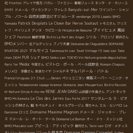
社
Fronton
アレイヤ地方
パカレ・ファミリー
葡萄ジュース
キンタ・ド・カリーユ
Banyuls-sur-Mer
KM31
ドメール・ヴァランタン・ヴァレス
ワインバー・シャン
自然派試飲会ビオジョレーヌ
BMO
ブル・ノワール
vendange 2018 Lapalu
Patrick Desplats
Yamada
Le Clown Bar
Herve Souhaut
トモミさん
クリス
プイイヒュメ
萬谷
トフ・ペイリュス
アンヌ・ラピエール
Hospice de Beaune
シェフ
Festivin
シリル・アロンゾ
輪飲学園
Bistro La Part des Anges
岩井さん
BMOメンバー
Domaine de l’Aiguelière
北アルデッシュ
ブノワ夫妻
DOMAINE
マルセイユ
Takenouchi san
RIVATON
2021
Tavel Vintage 15
Iwai san
Take
PUR
BMO Seiko san
chan
OGM
シェナ
TOKYO Vin Nature grande dégustation
Medoc
ビストロ・ポール・ベール試飲会
Paris 1er
今尾さん
Romain Chapuis
サルバドール・バトル
メリメロ 宗像さん
奈良セイヤ
シャルドネ
質販スーパー
France/Uruguay 2:1
Chut ......Derain
ペシェミニヨン
へニング・オ
エッシュ
Teradanonke
cepage Aramon
Domaine Jean Maupertuis
Bistro Passion
RENE JEAN DARD
et Nature
Ginza 4 cho-me
山田屋の矢島さん
アントネッラ
Le Clos des Jarres
サンタムール
ラ・ピオ
BMO Mr.Kamata
Eau Forte 2017
ッシュの林さん
鮨
モペルチュイ・ネイルプラージュ
南ちゃん
エル・ルンベロ
La
Domaine Maxime Magnon
ドメーヌ・ジャッキー・プレ
Garonne
ロリエ
ス
ドメール・レ・オート・テール
Domaine Le Boiron
オー・ドゥ・スッシュ社
BMO Masako san
プピーユ・アティピック
植村さん
Tanii-san
ロゼ・メティス
リレール見本市
Domaine Damien Coquelet
オレリー
Nyctalopie
Sylère