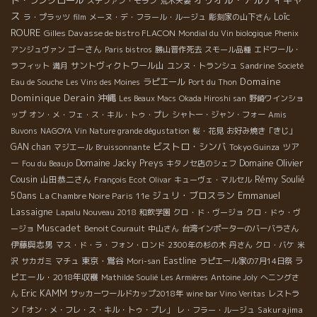
ド・ラングロール
ステファン・モラン
荒木夫妻
ス
Loïc
ラ・プラッツ
film
メーヌ・デ・フラール・ルージュ
彫刻家の山下さん
ROURE
Gilles Davasse de bistro FLACON
Mondial du Vin biologique
Phenix
ゴーさん
アンジュヴァン
Paris bistros
勝山晋作死去
スモール品種
エドワール・
サントヴィクトワール山
Sandrine
ラフィット
満月
ユンヌ・トランシュ
Societé
Domaine
ラピエール
Eau de Souche
Les Vins des Moines
Port du Thon
Dominique Derain
沖縄
Les Beaux Macs
Okada Hiroshi san
野崎ワインショ
ップ
オン・メ・フェ・ス・キル・トゥ・プレ
シャトー・ジャン・フォー
Amis
Buvons
NAGOYA Vin Nature grande dégustation
桜・花見
お好み焼き「きじ」
ビストロ・シンバ
GAN chan
ツア
マジエール
Bruissonnante
Tokyo Guinza
Domaine Olivier
ー
Domaine Jacky Preys
Fou du Beaujo
キタノセ店のシェフ
Cousin
Rémy Soulié
山田恭二さん
François Ecot
Olivar
キューヴェ・マルセル
50ans
ジュリ・ブロスラン
Emmanuel
La Chambre Noire Paris 11e
Lassaigne
Lapalu Nouveau 2018
和飲学園
クロ・ド・ヴージョ
クロ・ドゥ・ヴ
Muscadet
ージョ
Benoit Courault
中山さん
台湾インポーターのバーバラさん
伊藤與志男
マス・ド・ラ・フォン・ロンド
2300年の杉の木
丹さん
クロ・バケ
米
東京・鴬谷
Eastline
ラ
沢
サカガミ
マチュ
Mori-san
ラピエール家の7月14日祭
ピエール・2018年収穫
Mathilde Soulié
Les Armières
Antoine Joly
へニングさ
Eric KAMM
ん
サッカーワールドカップ2018年
wine bar Vino Veritas
レストラ
Sakurajima
ン「オン・メ・フレ・ス・キル・トゥ・プレ」
レ・フラー・ルージュ