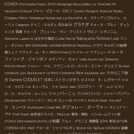
OSAKA
Christophe Pueyo
2018 Vendange Descombes
La Trenchée
Mr.
Yasuhiro Shibuya
ジャン・ピエール・ロビノ
Syivain Respaut
Nomura Naoko
Châpeau Melon
Yamadaya Yajima san
La Poivrotte
ル・スティアンゴルジュ・ル
Alsace
グラナダ
ージュ
Cabanon
ドゥニ・タルデュ
ドメーヌ・ブルノ・デュシ
ェンヌ
宮崎
ドメーヌ・プリューレ・サン・クリストフ
サロン・レザノニム
Domaine Lapierre
Nakayama Yoshinori san
はせがわ酒店
Cuvée Marcel
クリ
ュ・ボジョレ
BIM
DOMAINE SARNIN BERRUX
Matheus
パザパ
オルガンの紺野
ドメーヌ・
真シェフ
アヴェク・ル・タン
BMO Kiritani]
ウイヤード
アブリュー
フィリップ・ジャンボン
ルヴィアン・ガメイ
Ueda Ayumi san
Domaine
Potron Minet
シャトー・ベル・アヴニール
ローランス・マニヤ・クリエフ
To-han
Nice
カタロニア地
Ishibashi san
Restaurant Le Petit Commerce
Kajikawa san
方
Damien COQUELET
日本レストランびそう
ビストロ・ラ・レガラード
ドメ
クロズリー・デ・ムシ
ーヌ・ラピエール
キューヴェ・シャ
Saint Jean
ビスト
シャンパーニュ
ロ・ル・セルクル・ルージュ
パリのビストロ・シャトーブリアン
OlivierJeantet
ヴァンサン・ガレタ
ロット66
マリオン
Puitchi Rodo
Yve chef
ボジョレー・ヌーヴォー
ラ・ランベラ
Guillaume
Cuveé WA
オレリアン・
プチ
Chef Gwen
自然派ビストロ・Matsuki
東京・神田・リショームワイン会
小松屋
OSAKA Shinsaibashi bistro
ブルノ・グラニエ
東銀座 SOYA
新年2019年
L'OPERA DES VINS
ドメーヌ・シャンベルタン
Bistro Vin Nature SHONZUI
故勝