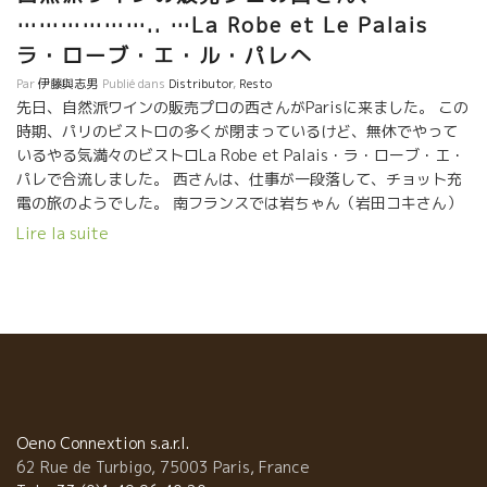
……………….. …La Robe et Le Palais
ラ・ローブ・エ・ル・パレへ
Par
伊藤與志男
Publié dans
Distributor
,
Resto
先日、自然派ワインの販売プロの西さんがParisに来ました。 この
時期、パリのビストロの多くが閉まっているけど、無休でやって
いるやる気満々のビストロLa Robe et Palais・ラ・ローブ・エ・
パレで合流しました。 西さんは、仕事が一段落して、チョット充
電の旅のようでした。 南フランスでは岩ちゃん（岩田コキさん）
と逢って、一緒にスペインまで行ってきたとのこと。 ２週間ほど
Lire la suite
周ってパリに戻ってきたところでした。 この旅で地中海沿いの南
フランスが大変気に入ったようでした。
Oeno Connextion s.a.r.l.
62 Rue de Turbigo, 75003 Paris, France