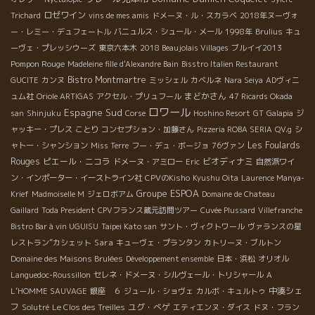
ロゼワイン
Trichard
vins de mes amis
ドメーヌ・ル・スカラベ
2018年ヌーヴォ
ー・レミー・デュフェートル
バニュルス・シュール・メール
1998年
Brulius
キュ
ーヴェ・プレッシウーズ
東京六本木
2018 Beaujolais Villages
ブルイイ2013
Pompon Rouge
Madeleine fille d'Alexandre Bain
Bisstro Italien Restaurant
Bistro Montmartre
GUCITE
カンヌ
ミッシェル
カベルネ
Nara Seiya
ADヴィニ
まどかさん
ュム社
Oriole ARTIGAS
アクセル・プリュフール
47 Ricards Okada
ロワール
Espagne Sud
san
Shinjuku
Corse
Hoshino Resort
GT
Galapia
ジ
ャッキー・プレス
ことり
コンセプション・加藤さん
Pizzeria ROBA SERIA
QV.g
シ
Les Foulards
ャトー・シャンション
Miss Terre
フー・デュ・ボージョ
76ヴァン
Rouges
ピエール・ニコラ
ビオディナミ
ドメーヌ・アミロー
Eric
自然派ワイ
ン・インポーター・イーストライン社
CPVのKisho
Kyushu Oita
Laurence Manya-
Groupe ESPOA
Krief
Madmoiselle M
ジェロボアム
Domaine de Chateau
Gaillard
Toda President
CPVフランス蔵元訪問ツアー
Cuvée Plussard
Villefranche
Bistro Bar à vin UGUISU
Taipei Kato san
サント・ヴィクトワール
ヴァランスの星
Sara
レストラン”カシェット
キューヴェ・プランタン
カトリーヌ・ブルトン
Domaine des Maisons Brulées
Développement ensemble
日本・浜松
オリオル
Languedoc-Roussillon
セレネ・ドメーヌ・シルヴェール・トリシャール
A
中湊シェ
L’HOMME SAUVAGE
銀座 ６
ジュール・ショヴェ
カルボ・キュルトゥ
フ
ユグ・べゲ
Solutré
Le Clos des Treilles
エティエンヌ・ダイス
ドヌ・フラン