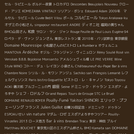
セル・ラピエール
ボルドー夜景
トロカデロ
Descombes Beaujolais Nouveau
クロー
ド・アリエ
KOMEZAWA
VINITALY
リリアン・ボシェ
Edouard Adam
2009年 マ
コルビエール
ルセル・ラピエール
Cuvée Bedit Vilou
ポール
Tokyo Arakawa-ku
オザミの小松さん
ディオニ社
singapour restaurant ANDRE
福岡の黄ちゃん
BMO山田さん
和食
サロン・サン・ジャン
Rouge Feuille de Paul Louis Eugène 94
ジュンさん
ロペラ・デ・ヴァン
東京レストラン業
2018年・パリ試飲会
東京銀座
Domaine Mouressipe
La Rumbera
小松屋さんのビストロ
オヴェルニュ
Ardèche
MANTOVA
オジル・フランジャン・ヴィニュロン
Rémy Soulié Rosé
vin
Venskab
B.B.B. Bojoloise
Monsanto
アメルシュヴィル畑
LE PRE VERRE
Wine
Style WINO
コトー・デュ・レイヨン
小泉さん
Châteauneuf-du-Pape
Bar à vins
Chambre Noire
シリル・ル・モワン
アンジュ
Sachiko san
François Lemarié
レフ
ビストロ・レ・キャノン
ェルヴェソンス
Paris bistro Goguette
Tokyo Toyosu
銀座
Seine
ドミニック・ドゥラン
AOKI
磯次郎
ブルゴーニュの門
エスポア・よ
シェフ・ロドルフ
Grand Repas
ろずや
Tours de Groupe STC
Le Bruel
Pouilly-Fumé
エリック・プフ
Yakitori SHINORI
DOMAINE RENAUD BOYER
ェーリング
フランス
Julien Guillot
収穫29回記念・ドミニック・ドゥラン
vin nature
ESPOAいせい
マダム・ロゼ
エスポアよろずやつツアー
Pouilly-
Bar à vins
Vinzelles 2013
ローヌ地方
Brendan Tracy
東京・神田
ブルイ
DOMAINE
Matthieu BOUCHET
東京荒川区のエスポア山枡さん
BMO Kamata san