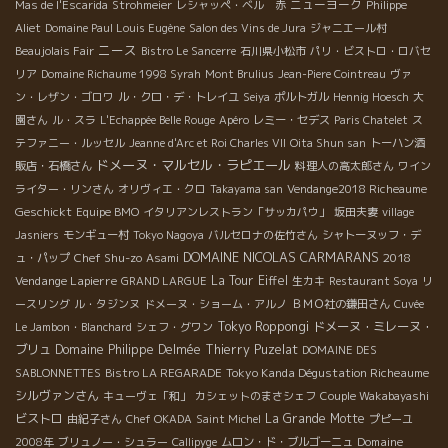
ニューヨーク
Mas de l'Escarida
Strohmeier
レシャッペ・ベル 赤
Philippe
Aliet
Domaine Paul Louis Eugène
Salon des Vins de Jura
ジャニエール村
ニース
Beaujolais Fair
Bistro Le Sancerre
石川県小松市
パリ・ビストロ・ロバセ
リア
Domaine Richaume 1998 Syrah
Mont Brulius
Jean-Piere Cointreau
ヴァ
ン・レザン・ゴロワ
ル・クロ・デ・トレイユ
Seiya
ポルトガル
Hennig Hoesch
大
園さん
ル・スラ
L'Echappée Belle Rouge
Apéro
レミー・セデス
Paris Chatelet
ス
テファニー・ルッセル
Jeanne d'Arc et Roi Charles VII
Oita Shun san
トーハン酒
ドメーヌ・マルセル・ラピエール
販店・石橋さん
料理人の高太郎さん
ワイン
ライター・リンさん
オリヴィエ・クロ
Takayama san
Vendange2018 Richeaume
Geschickt
Equipe BMO
イタリアンレストラン「サッカパウ」
坂田夫妻
village
Jasniers
モンギュー村
Tokyo Nagoya
バルセロナの佐竹さん
シャトーヌッフ・デ
DOMAINE NICOLAS CARMARANS
Chef Shu-zo
2018
ュ・パップ
Asami
Vendange Lapierre
La Tour Eiffel
GRAND LARGUE
生カキ
Restaurant Soya
リ
ースリング
ル・タジンヌ
ドメーヌ・ショーム・アルノ
ＢＭＯ社の鎌田さん
Cuvée
Tokyo Roppongi
ドメーヌ・ミレーヌ・
Le Jambon・Blanchard
シェフ・グワン
ブリュ
Domaine Philippe Delmée
Thierry Puzelat
DOMAINE DES
Tokyo Kanda Dégustation Richeaume
SABLONNETTES
Bistro LA REGARADE
シルヴァンさん
キューヴェ「和」
カシェットのまさシェフ
Couple Wakabayashi
ビストロ
La Grande Motte
由紀子さん
Chef OKADA
Saint Michel
プピーユ
Domaine
2008年
ブリュノー・シュラー
Callipyge
ムロン・ド・ブルゴーニュ