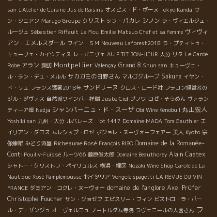
san
L'Atelier de Cuisine
Jus de Raisins
オスピス・ド・ボーヌ
Tokyo Kanda
サ
クリストッフ・パカレ
シノン
ン・シニアン
Marugo Groupe
ラ・ヴィエルジュ・
ヴィヴィ
ルージュ
Sébastien Riffault
La Flou
Emilie
Matsuo Chef et sa femme
アン・エメルスダール
ワイン ＳＭ
Nouveau Laforest2018
ラ・プティトゥ・
キューヴェ・カイウティヌ
レ・ガニヴェ
AU P'TIT BON-HEUR
大分
リタ
Le Garde
Montpellier
アラン
Grand 8
Robe
諏訪
Valençay
Shun san
キューヴェ・
サカガミの日野さん
Sakura
ル・ラン・デュ・メルル
マルゴグループ
イヤン・
サンドリーヌ
ド・リュ
フランス猛暑2018年
クロス・ロード社
フラコン経営者の
ジル・ダヴァス
自然派ワインバー祥瑞
Juste Ciel
ブノワ
ロゼ・そうめん
ヴァラン
シャンパーニュ・ド・スーザ
丸山宏人
ティーア畑
Nadja
Obi Wine Kenobull
Yoshiki san
九州・大分
ルバレーズ lot 1417
Domaine MADA
Tom Gauthier
エ
イリアン・ダロス
ムレシップ・ロゼ
ボジョレ・ヌーヴォーフェアー
美人
Kyoto
宗
Richeaume Rosé
Domaine de la Romanée-
像康雄
みどり酒屋
François RIBO
Conti
Alain Castex
Pouilly-Fuissé
ルーツ66
藤原俊太郎
Domaine Beauthorey
シャトー・クリストフ・ペイリュルス
横浜・緑区
Nozaki Wine Shop
Carole de La
Nautique
Rosé Pamplemousse
北イタリア
Vongole spagetti
LA REVUE DU VIN
domaine de l'anglore
Axel Prϋfer
FRANCE
ダミアン・コクレ・ヌーヴォー
Christophe Foucher
サン・ジョゼフ
エピスリー・フィン
ビストロ・ラ・パー
フ
ル・デ・ザンジュ
オーヴェルニュ
ノートルダム寺院
ラヴェニールの大園さん