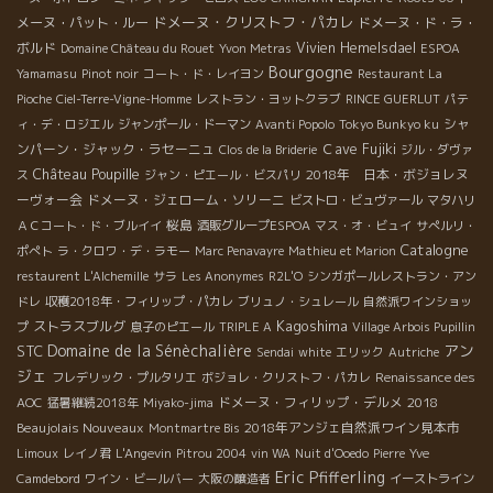
ドメーヌ・クリストフ・パカレ
メーヌ・パット・ルー
ドメーヌ・ド・ラ・
ボルド
Vivien Hemelsdael
Domaine Château du Rouet
Yvon Metras
ESPOA
Bourgogne
Yamamasu
Pinot noir
コート・ド・レイヨン
Restaurant La
Pioche
Ciel-Terre-Vigne-Homme
レストラン・ヨットクラブ
RINCE GUERLUT
パテ
シャ
ィ・デ・ロジエル
ジャンポール・ドーマン
Avanti Popolo
Tokyo Bunkyo ku
ンパーン・ジャック・ラセーニュ
Ｃave Fujiki
Clos de la Briderie
ジル・ダヴァ
Château Poupille
2018年 日本・ボジョレヌ
ス
ジャン・ピエール・ビスパリ
ーヴォー会
ドメーヌ・ジェローム・ソリーニ
ビストロ・ビュヴァール
マタハリ
桜島
ＡＣコート・ド・ブルイイ
酒販グループESPOA
マス・オ・ビュイ
サぺルリ・
Catalogne
ポぺト
ラ・クロワ・デ・ラモー
Marc Penavayre
Mathieu et Marion
restaurent L'Alchemille
サラ
Les Anonymes
R2L'O
シンガポールレストラン・アン
ドレ
収穫2018年・フィリップ・パカレ
ブリュノ・シュレール
自然派ワインショッ
Kagoshima
ストラスブルグ
プ
息子のピエール
TRIPLE A
Village Arbois Pupillin
Domaine de la Sénèchalière
アン
STC
Sendai
white
エリック
Autriche
ジェ
フレデリック・プルタリエ
ボジョレ・クリストフ・パカレ
Renaissance des
ドメーヌ・フィリップ・デルメ
2018
AOC
猛暑継続2018年
Miyako-jima
Beaujolais Nouveaux
2018年アンジェ自然派ワイン見本市
Montmartre Bis
Limoux
レイノ君
L'Angevin
Pitrou 2004
vin WA
Nuit d'Ooedo
Pierre
Yve
Eric Pfifferling
Camdebord
ワイン・ビールバー
大阪の醸造者
イーストライン