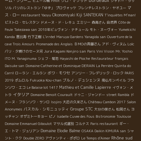
Bordeaux
ーム・ソリーニ
クロ・マソット
ピエール橋
Pinot
シャトー・ラッ
マ
ソル
パリのレストラン「ゆず」
プロヴォッケ
フレンチレストラン・ヤオユー
ス・ロー
Okonomiyaki Kiji SANTEKAN
restaurant Yaoyu
T'inquiètes M'man!
ビストロ・セレスタン
ドメーヌ・ド・レキュ
エミリー
森高さん
自然界
Côte de
Feule
Takezawa san
2018年ビュヴォン・ナチュール
モト・ヌーヴォー
Yumekichi
L'irréel
Kanda
恵比寿
竹下正樹
Maruya Gardens Yanagida san
Ouverture de la
Loïc
cave Trois Amours
Promenade des Anglais
ＢＭОの斉藤さん
アド・ヴィヌム
Jura Kagami Kenjiro san
パリ・夕焼けのセーヌ河
Paris Vini Vision
Mr. Yoshio
ITO
M. Yanaginuma
シェフ・菊池
Hayashi de Pioche
Restaurateur français
Daisuke san
Domaine Catherine et Dominique DERAIN
La Perrière
Quinta do
ボワ・モワセ
Carril
ローラン・エルラン
アンリー・フレデリック・ロック
PARIS
ブルノ・デュシェンヌ
2019
ポムロル
Fukuoka Kou-chan
南仏モンペイル
フラ
Mathieu et Camille Lapierre
ンソワ・エコ
Le Balaise lot 1417
イヴォン・メ
イタリア
トラ
Domaine Benoit Courault
ドゥニ・ジャンドー
street Rambla
ド
メーヌ・フランソワ・サンロ
Isojiro
大近の久米さん
Château Cambon 2017
Salon
Groupe STC
パスカル・シモニュッティ
Anonymes
大分の俊さん
松岡さん
ヨ
ッチャン
オザミトーキョー
ピノ
Isabelle
Cuvee des Fous
Bistronomie
Toulouse
Domaine Emmanuel Giboulot
マサル式選別
コルナス
Paris restaurant
ギー・
Domaine Elodie Balme
エ・トマ・ジュリアン
OSAKA Daikin KIMURA san
シャ
Rhône sud
ント・クク
Double ZERO
アヴァンティ・ポポロ
Le Temps d'Aimer