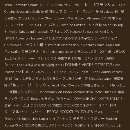
レ・ザフランシ
Jean-Baptiste Senat
マルゴー2016年
サン・ペレー
ALLIQ
la
菊池シェフ
Cuisine Japonaise
Sudiste
コート・ド・マルペール
Atypique
鏡 健
二郎さん
ボジョレフェアー
カー・ジェー・ベー
Bistrot VIvienne
2018年ボジョ
Domaine Pattes-Loup
レ・ヌーヴォー・クリストフ・パカレ
移動
Salon Bio Top
Chef
En Mets fais ce qu'il te plait
ブリュリウス
Nagano Suwa
chef Xavi
Ishida
Auxerrois Nature 2016
エスポアよろずやユキ子さん
ラ・ベスティア
エッフェル塔
Chiroubles
histoire de Bistros de Vin Nature
Osaka IMAO san
ラモンさん
Marseille
10 ans de remerciement
モンカルメス 2011年
リヨンの
Denis
石田シェフ
シャトー・メレ２００２
寺田本家
ピザ店 ロバ・セリア
Pesnot
DOMAINE ANDRE OSTERTAG
ESPOAかまたや
輸出業者ＢＭＯ
Cave
Loire
Madeleinne
シルベール・トリシャールのヌーヴォー
Les Grands Verres
2018 Paris
世を動かす人
レストラン・フェルナンデーズ
Shizuoka Japon
萬屋天
パルティーダ・クレウス
シードル
狗
Petit Max
オーリックの橋元さん
ソムリ
エの日野さん
大江さん
Oenoconnexion Kisho
Domaine de la Roche Buissière
東銀
座ヴィヴィエンヌ
Rouge
岩田さん（岩ちゃん）
DOMAINE CHARLOTTE BATTAIS
ドメー
トマ・ピコ
渋谷
フランスワインの歴史
フランス対ウルグアイ：２：１
ヌ・マルセル・リショー
ESPOA YOROZUYA TOURS
ビストロ・ユイガ
ダミアン・コクレー
Fête du 14 Juillet chez Lapierre
イヴ・シェフ
Foulard
Nomura Unison
La
Rouge
ヴァンセンヌの森
ジュリアン・ドゥラン
Abriou