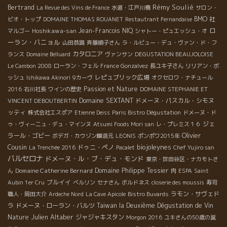
Rémy Soulié
Bertrand
La Revue des Vins de France
水道・江戸川橋
サロン・
BMO 社
ビオ・トップ
DOMAINE THOMAS ROUANET
Restautrant Fernandaise
ロ
Hoshikawa-san
Jean-Francois NIQ
マルゴー
シャトー・ピュエッシュ・オ
ーラン・バニョル
山田恭路
斉藤順子さん
ラ・ルビュー・デュ・ヴァン・ド・フ
カタロニア
ランス
Domaine Belluard
ヴァンサン
DEGUSTATION BEAUJOLOISE
Le Cambon 2008
ローラン・フェル
France Gonzalvez
長ユキ子さん
リリアン・ボ
レピュブリック広場
ッシュ
Ishikawa Akinori
9カーヴ
オクセロワ・ナチュール
Passion et Nature
2016
石川社長
ワインの歴史
DOMAINE STEPHANIE ET
Domaine SEXTANT
ドメーヌ・パスカル・シモヌ
VINCENT DEBOUTBERTIN
ッティ
株式会社エスポア
Etienne Deiss
Paris Bistro Dégustation
ドメーヌ・ド
ジェ
ゥ・ヴィーニュ・デュ・マインヌ
Atsumi Foods Mori san
レ・プレミス１６
Olivier
ラール・ゴビー
ボデガ・カウゾン醸造元
LEONIS
ポンポワ2015年
Cousin
biojoleynes
ドゥニ・ペノ
La Trenchée 2016
Pacalet
Chef Yujiro san
バルセロナ
ドメーヌ・ル・ブ・デュ・モンド
東京・世田谷区・ナカモトさ
Domaine Catherine Bernard
Domaine Philippe Tessier
ん
肉
ESPA
Saint
ブルイイ
Aubin 1er Cru
ベルリン
セナさん
ボルドネス
closerie des moussis
寿司
ラモン・サヴェド
職人・岡田大介
Ardeche Nord
La Cave Apicole
Bistro Buvards
ラ
ドメーヌ・ローラン・バルツ
Taiwan la Deuxième Dégustation de Vin
Julien Altaber
Nature
ジャジャキスタン
Morgon 2016
ユキさんの50歳の誕