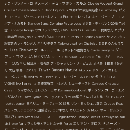
ドメーヌ・デュ・マタン・カルム
ソワ・サンメー・ロ
Clos de Vougeot Grand
Cru
La Grosse Nadine Vin Blanc Liquoreux
世界ビオ栽培醸造家
Le Batossay
ビス
La Pioche
トロ・アン・ジュール
石川アキノリ
マレ・バス
キューヴェ・ブー
エス
ポア・ナカモト
Blanc de Blanc
Domaine Patte Loup
オザミ・デ・ヴァン20周年記
念
La Vierge Rouge
サカノジュンさん
ORVEAUX CO.
Jean-Paul
梶川さん
カプリ
エ醸造元
Beaujplais
カナダ
L'AUNIS ETOILE
Paris La Seine
Cauzon
サンマルタン
経営者のレイモンさん
ハヤリテラス
Tadokoro patron
Chatelet
ＥＳＰＯＡもりた
ダミ
Jules Chauvet
か
ポール・ルデール
ミネットの佐野さん
Cuvée Baragane
アン・コクレ
JAJAKISTAN
マニュエル
Suwa
レストラン「ル・プチ・コメル
COSMIC
ス」
居酒屋・風ら坊
ア・シャッカン・サ・ビュル
オペラ
上田あゆみさ
Taiwan Buvons Nature
ん
大近
桜島 2016年
Akoibon
ドメーヌ・カトリー
タヴェル
LA
ヌ・ベルナール
Bistro Paul Bert
アレ・レ・ヴェール
Cruise
Ivo Ferreira
VIGNE
無農薬野菜
中本さん
シューディスト
Canigou
Chateau
Cassini
クマちゃん
ミレジム・ビオ
Domaine Coudoulet
ポ・ダンヌ
カーヴ・エス
テザルグ
Feu Katsuyama
Brouilly 2013
ＢＭОの聖子さん
パスカル・ショワム
vin
rosé et somen
ラパリュ・ヌーヴォー2018年
サン・ミッシェル教会
Crosse Road
加藤さん
パリ・カルチエラタン
ヨシキさん
カリニャン
De Moor
オー・ザルジラ
南大沢
Gilles Azam
MAREE BASSE
Dégustation Philippe Pacalet
Katsuyama san
ドメーヌ・
エリアン・ダロス
bistro de Paris
マッシモとアントネッラ
Porto
オリオル・アルティギャ