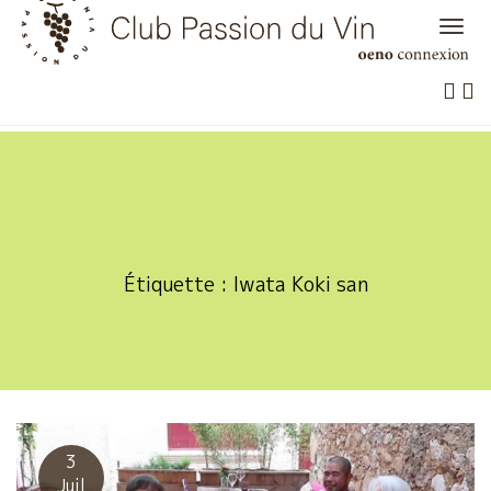
Skip
to
content
Étiquette :
Iwata Koki san
3
Juil