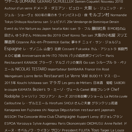
DOMAINE GERARD SCHUELLER
ワヤール
Damien Coquelet Nouveau 2018
大阪
ドメーヌ・ダミアン・ビュロー
Autour d'un verre
レ・ジュニック・ド・
モルゴン村
ジュル・ショーヴェ
600年の栗の木
ワインビストロ・俊
Normandie
Tokyo Shibuya Koutarou san
シュビドバ
29e Vendange de Dominique Derain
Iwata Koki san
藤田社長
Event du Vin Nature au Japon
ラ・フル
ＢＭО社の山
大阪の小松屋
スリエ
田さん
ゆう子さん
Millésime Bio 2019
Chef Konno
Tan san
醸造所
Aix-en-Provence
Cézanne
Gaillac
夢キチ
ニュイ・サン・ジョルジュ
Espagne
レ・ザノ二ム
山登り
北欧
Cossard
Fukuoka
カム・アシュトラ
凱旋門
ＡＯＣ組織
Anniversaire de Mr ITO
76VIN
パリの自然派ワインバー
Paris
Go san
Restaurant KANADE
ブラーヴ・マルゴ
パリの葉月
シルーブル
ラ・ペリ
NICOLAS TESTARD
エール
Importateur BARBARA
France Vin Rosé
Restaurant Le Verre Volé
Waingakuen
Loirre
Berlin
BUDO 11
マス・ロー
マラガ
2013年
Kouchi Ishikawa san
Les gens de Métiers
日本酒 菊姫
SABORI
Beziers
Chef
le couple KAMATA
ラ・ミーゾ・ヴェール
Camel
銀座フレンチ
Rodolphe
シャリバリ
フロリアン・ルーズ
2018年収穫リショーム
La Petite cuvée
Cailloutine
レ・ザルミエール
Hirofumi SHOJI さんご夫妻
グランクリュ街道
restaurant japonais
Kanagawa ken Fujisawa shi
Nagoya Dégustation
Champagne
BISSOH
The Concorde Wine Club
Ruppert Leroy
ボジョレブラン
ESPOA Yorozuya
Sylvie Augereau
Paris Okonomiyaki OKOMUSU
Anne Paillet
ド
President FUJITA
Yoyo
Taipei
メーヌ・オベルノワ・ウイヨン
サロン
La Louce