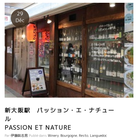
よ。 温かいファミリーとの昼食、癒されます。 今日は岩ちゃんが
仕込んだワインも一緒に飲みました。 2005年に小松さんがスリエ
29
に来た時の写真を添付。
Déc
新大阪駅 パッション・エ・ナチュー
ル
PASSION ET NATURE
Par
伊藤與志男
Publié dans
Winery
,
Bourgogne
,
Resto
,
Languedoc