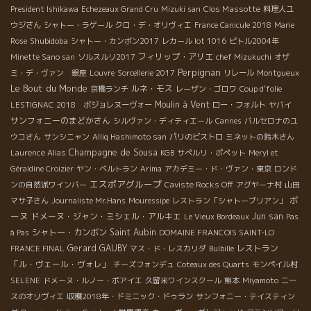
Clos Massotte
President Ishikawa
Echezeaux Grand Cru
Mizuki san
料理人ユ
ウジさん
シャトー・ラゲール
クロ・デ・オリヴィエ
France Canicule 2018
Marie
Shubidoba
Rose
シャトー・カンボン2017
レカール lot 1016
ピトル2004年
フィリップ・アリエ
Minette Sano san
ソルスルリ2017
chef Mizukuchi
オザ
Perpignan
ミ・デ・ヴァン 銀座
Louvre
Sorcellerie 2017
リレール
Montgueux
Le Bout du Monde
ルネ・モス
京橋ランチ
レーザン・ゴロワ
Coup d'folie
Moulin à Vent
LESTIGNAC
2018 ボジョレヌーヴォー
ロー・フォルト
ヤバイ
サンフォニーのまどかさん
シルヴァン・ディティエール
Cannes
バルセロナのユ
ウコさん
サンシニャン
Alliq Hashimoto san
パリのビストロ
ミネットの鈴木さん
Champagne de Sousa
Laurence Alias
KGB
サぺルリ・ポペット
Meryl et
Géraldine Croizier
ヤン・ベルトラン
Arima
アカデミー・ド・ヴァン・東京
ロンド
エスポアグループ
ンの自然派ワインバー
Caviste Rocks Off
アグヤーナ村
山田
ボ
マサ子さん
Journaliste Mr.Hans
Mouressipe
レストラン「シャトーブリアン」
ーヌ
ドメーヌ・ジャン・ミシェル・アルキエ
Jun san
Le Vieux Bordeaux
Pas
シャトー・カンボン
Saint Aubin
à Pas
DOMAINE FRANCOIS SAINT-LO
Gerard GAUBY
レストラン
FRANCE FINAL
マス・ド・レスカリダ
Bulbille
「ル・ヴェール・ヴォレ」
チーズフォンデュ
Coteaux des Quarts
モンペイル村
SELENE
ドメーヌ・ルノー・ボアイエ
久留米ワインスクール
熊本
Miyamoto
ニー
スのオリヴィエ
収穫2018年・ドミニック・ドゥラン
サンフォニー・テイスティン