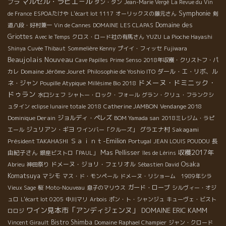
マルセル・ラピエ－ル
プラ
タン・タン
Jean-Marie Vergé
La Revue du Vin
Symphonie
de France
ESPOAたけや
L'écart lot 1117
オーリックスの藤元さん
剣
Domaine des
道八段・好村兼一
Vin de Cannes
DOMAINE LES CLAPAS
Griottes
YUZU
Avec le Temps
クロス・ロード社の有馬さん
La Pioche Hayashi
Shinya
Cuvée Thibaut
Sommelière Kenny
プイイ・フィッセ
Fujiwara
Beaujolais Nouveau
Cave Papilles
Prime Senso
2018年収穫・クリストフ・パ
Domaine Jérôme Jouret
ダール・エ・リボ、ル
カレ
Philosophie de Yoshio ITO
ドメーヌ・ドミニック・
ネ・ジャン
Poupille Atypique
Millésime Bio 2018
ドゥラン
水口シェフ
シャトー・ロック・フォール
グラン・クリュ・フランクシ
Catherine JAMBON
Vendange 2018
ュタイン
eclipse lunaire totale 2018
Dominique Derain
ジョルディ・ペレズ
BOM Yamada san
2018ミレジム・ラピ
ジュリアン・ギヨ
グラエナ村
Sakagami
エール
ワインバー「クルーズ」
Ｓａｉｎｔ-Emilion
Président TAKAHASHI
長
Portugal
JEAN LOUIS POUDOU
収穫2017年
由紀子さん
Mas Pellisser
銀座ビストロ「PAUL」
îles de Lérins
Osaka
ドメーヌ・ジョリ・フェリオル
Abrieu
神田祭り
Sébastien David
Komatsuya
マシモ
マス・ド・モンペール
ドメーヌ・リショーム 1989年シラ
ガード・ローブ
Vieux Sage
桜
Moto-Nouveau
息子のマリウス
シルヴィー・オジ
ュロ
L'écart lot 0205
中川マリ
Arbois
ポン・ト・シャンジュ
キューヴェ・ビスト
ワイン見本市「アンディジェンヌ」
DOMAINE ERIC KAMM
ロロジ
Bistro Shimba
Vincent Girault
Domaine Raphael Champier
ジャン・クロード