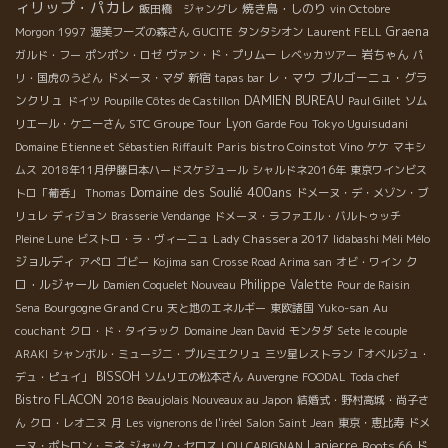
ィリップ・パカレ
焼き鳥・しのり
飯田橋 ジャングレ
vin Octobre
Graena
Morgon 1997
渥美フーズの森さん
GUCITE
タンタシオン
Laurent FELL
岩ちゃん
ガルド・フー
ポンポン・ロゼ
ヴァン・ド・プリムー
レベッカツアー
パ
レ・マウ
ブルゴーニュ・グラ
リ・国虎のうどん
ドメーヌ・マダ
新宿
tapas bar
ンクリュ
DAMIEN BUREAU
ドイツ
Poupille Côtes de Castillon
Paul Gillet
ソム
STC Groupe Tour
Lyon
Tokyo Uguisudani
リエール・ケニーさん
Garde Fou
Paris bistro Coinstot Vino
Domaine Etienne et Sébastien Riffault
ケケ
マキシ
ムス
2018年11月伊藤日本ハードスケジュール
シャルドネ2016年
東京ワインビス
Domaine des Soulié 400ans
トロ「葡呑」
Thomas
ドメーヌ・デ・メゾン・ブ
リュレ
ディジョン
Brasserie Vendange
ドメーヌ・ラファエル・バルトゥッチ
Lady Chassera 2017
Pleine Lune
ビストロ・ラ・ヴィーニュ
Iidabashi Méli Mélo
ジョルディ
ク
アぺロ
ゴビー
Kojima san
Crosse Road Arima san
オビ・ワイン
ロ・ルジャール
Philippe Valette
Damien Coquelet Nouveau
Pour de Raisin
Bourgogne Grand Cru
Sena
天と地のエネルギー
東欧諸国
Yuko-san
Au
couchant
クロ・ド・タイラック
Domaine Jean David
モンタダ
Sete
le couple
ARAKI
シャンボル・ミュージニ・プルミエクリュ
三ツ星レストラン「オベルジュ・
BISSOH
デュ・ピュイ」
ソムリエの松本さん
Auvergne
FOODAL
Toda chef
Bistro FLACON
2018 Beaujolais Nouveaux au Japon
結婚式・野村高城・尚子さ
ん
クロ・レオニヌ
月
Les vignerons de l'iréel
Salon Saint Jean
東京・恵比寿
ドメ
Lapierre
Roots 66
ド
ーヌ・ポトロン・ミネ
ジャック・セロス
LOU CARIGNAN