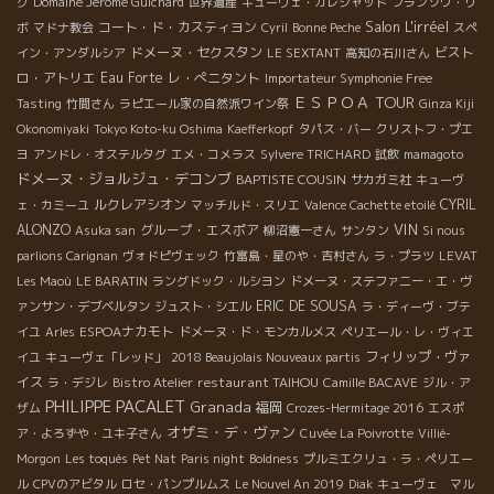
グ
Domaine Jérôme Guichard
世界遺産
キューヴェ・ガレジャッド
フランソワ・リ
Salon L'irréel
コート・ド・カスティヨン
ボ
マドナ教会
Cyril
Bonne Peche
スペ
ドメーヌ・セクスタン
ビスト
イン・アンダルシア
LE SEXTANT
高知の石川さん
ロ・アトリエ
Eau Forte
レ・ぺニタント
Importateur Symphonie Free
ＥＳＰＯＡ TOUR
Tasting
竹間さん
ラピエール家の自然派ワイン祭
Ginza Kiji
Okonomiyaki
Tokyo Koto-ku Oshima
Kaefferkopf
タパス・バー
クリストフ・プエ
ヨ
アンドレ・オステルタグ
エメ・コメラス
Sylvere TRICHARD
試飲
mamagoto
ドメーヌ・ジョルジュ・デコンブ
BAPTISTE COUSIN
サカガミ社
キューヴ
ルクレアシオン
CYRIL
ェ・カミーユ
マッチルド・スリエ
Valence Cachette etoilé
VIN
ALONZO
グループ・エスポア
Asuka san
柳沼憲一さん
サンタン
Si nous
parlions Carignan
ヴォドピヴェック
竹富島・星のや・吉村さん
ラ・プラツ
LEVAT
Les Maoù
LE BARATIN
ラングドック・ルシヨン
ドメーヌ・ステファニー・エ・ヴ
ERIC DE SOUSA
ァンサン・デブベルタン
ジュスト・シエル
ラ・ディーヴ・ブテ
ESPOAナカモト
イユ
Arles
ドメーヌ・ド・モンカルメス
ペリエール・レ・ヴィエ
フィリップ・ヴァ
イユ
キューヴェ「レッド」
2018 Beaujolais Nouveaux partis
イス
restaurant TAIHOU
ラ・デジレ
Bistro Atelier
Camille BACAVE
ジル・ア
PHILIPPE PACALET
Granada
福岡
ザム
Crozes-Hermitage 2016
エスポ
オザミ・デ・ヴァン
ア・よろずや・ユキ子さん
Cuvée La Poivrotte
Villié-
Morgon
Les toqués
Pet Nat
Paris night
Boldness
プルミエクリュ・ラ・ペリエー
ル
CPVのアビタル
ロセ・パンプルムス
Le Nouvel An 2019
Diak
キューヴェ マル