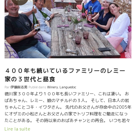
４００年も続いているファミリーのレミー
家の３世代と昼食
Par
伊藤與志男
Publié dans
Winery
,
Languedoc
徳川家３００年より１００年も長いファミリー、これは凄い。 お
ばあちゃん、レミー、娘のマチルドの３人。 そして、日本人の岩
ちゃんことコキ・イワタさん。 先代のお父さんが存命中の2005年
にオザミの小松さんとお父さんの家でトリフ料理をご馳走になっ
たことがある。 その時以来のおばあチャンとの再会。 いつも若々
しくて、美しい秘訣は？と聞くと、 『レミーのワインを毎日飲む
Lire la suite
ことよ。』 400年前からずっと自然栽培。エネルギーあります