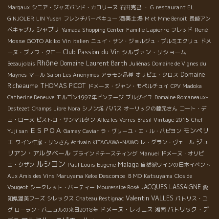
Margaux
シニア・ジャズバンド・カロリーヌ
石田克己
・ G
restaurant EL
酒美土場
GINJOLER
LIN Yusen
フレンチバーベキュー
M et Mme Benoit
長崎アン
シャブリ
Famille Lapierre
René
ペキャブル
Yamada Shopping Center
フレッド
Mosse
GOTO Akiko
Vin italien
ニュイ・サン・ジョルジュ・プルミエクリュ
ドメ
Club Passion du Vin
シルヴァン・リショーム
ーヌ・ブノワ・クロー
Rhône
Domaine Laurent Barth
Beeaujolais
Juliénas
Domaine de Vignes du
Domaine
Maynes
マール
Salon Les Anonymes
アラモン品種
オリビエ・クロス
Richeaume
THOMAS PICOT
ドメーヌ・ジャン・モペルチュイ
CPV Madoka
Catherine Deneuve
モルゴン1997年ビンテージ
ブルグイユ
Domaine Romaneaux-
Destezet
Champs Libre
Nora
シノン城
ババス
オーリックの藤元さん
コート・デ
ュ・ローヌ
ビストロ・サンマルタン
Allez les Verres
Brasil
Vintage 2015
Chef
ＥＳＰＯＡ
モンペリ
Yuji san
Gamay
Caviar
ラ・ヴリーユ・エ・ル・パピヨン
エ
ジュ
ワイン作家・リンさん
écrivain KITAGAWA-NAWO
レ・グラン・ヴェール
リアン・アルタベール
Manuel
ブラインドテースティング
ドメーヌ・オリビ
ルシヨン
Malaga
Paul Louis Eugene
エ・クザン
自然派ワインの日本イベント
Keke Descombe
Aux Amis des Vins Maruyama
ＢＭО
Katsuyama
Clos de
JACQUES LASSAIGNE
Vougeot
シークレット・パーティー
Mouressipe Rosé
愛
Valentin VALLES
知県渥美フーズ
シレックス
Chateau Restignac
パトリス・ユ
ドメーヌ・レオニス
パトリック・デ
グ
ローラン・バニョルの来日2018年
湘南