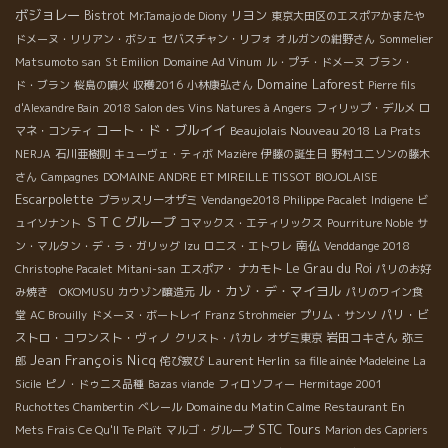
ボジョレー
Bistrot
リヨン
Mr.Tamajo de Diony
東京大田区のエスポアかまたや
ドメーヌ・リリアン・ボシェ
セバスチャン・リフォ
オルガンの紺野さん
Sommelier
Matsumoto san
St Emilion
Domaine Ad Vinum
ル・プチ・ドメーヌ
ブラン・
Domaine Laforest
ド・ブラン
桜島の噴火
収穫2016
小林康弘さん
Pierre fils
d'Alexandre Bain
2018 Salon des Vins Natures à Angers
フィリップ・デルメ
ロ
コート・ド・ブルイイ
Beaujolais Nouveau 2018
マネ・コンティ
La Prats
NERJA
石川亜樹則
キューヴェ・ティボ
Mazière
伊藤の誕生日
野村ユニソンの藤木
さん
Campagnes
DOMAINE ANDRE ET MIREILLE TISSOT
BIOJOLAISE
Escarpolette
ブラッスリーオザミ
Vendange2018 Philippe Pacalet
Indigene
ビ
ＳＴＣグループ
ュイソナント
コマックス・エティリックス
Pourriture Noble
サ
南仏
ン・マルタン・デ・ラ・ガリッグ
Izu
ロニス・エトワレ
Venddange 2018
Le Grau du Roi
Christophe Pacalet
Mitani-san
エスポア・ ナカモト
パリのお好
ル・カゾ・デ・マイヨル
み焼き OKOMUSU
カウゾン醸造元
パリのワイン食
パリ・ビ
堂
AC Brouilly
ドメーヌ・ボートレイ
Franz Strohmeier
プリム・サンソ
ストロ・コワンスト・ヴィノ
岩田コキさん
クリスト・パカレ
オザミ東京
弥三
Jean François Nicq
Laurent Herlin
郎
侘び寂び
sa fille ainée Madeleine
La
Sicile
ピノ・ドゥニス品種
Bazas viande
フィロソフィー
Hermitage 2001
Domaine du Matin Calme
Ruchottes Chambertin
ベレール
Restaurant En
STC Tours
Mets Frais Ce Qu'Il Te Plaît
マルゴ・グループ
Marion des Capriers