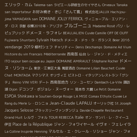
エリック・カム
Takema-san
ラピエール研修生のセイヤさん
Orveaux Tanaka
お好み焼き・きじ「さんて寛」
san
Importateur
株式会社JALUX
Hachijou-
DOMAINE JOLLY FERRIOL
jima YAMADAYA san
ヴィニョーブル・エリアン・
ブルゴーニュ
ダ・ロス
京都
収穫2018年・アリゴテ
Madame Rosé
パリ・レ
ドメーヌ・ラフォレ
ピュブリック
BEAUJALIEN
Cuvée Camille
OFF DE OUFF
Sylvain Hoesch
Fujiwara Shuntaro
ドメーヌ・ドゥ・ラ・ガランス
Beier 2016
vendange 2019
植村シェフ
チャリティー
Denis Deschamps
Domaine Ad Vium
西南部
Histoire du vin francais
Méditerranée
仙台
レ・ジャン・ド・メティエ
ドメー
ITO sejour bien occupe au Japon
DOMAINE AMIRAULT
Stéphane Rocher
ヌ・リショーム
東京・江東区大島
萬屋酒店
Domaine Lilian Bauchet
Cuvée
Chat
MONTADA
マクシマス
オリヴィエ
ビストロ・イタリアンレストラン「グシ
西南部地方
テ」
Reino
VINI VERI
デート
リン・ユーセン
Dambach-La-Ville
諏訪
デコンブ・ボジョレ・ヌーヴォー
湖
Dijon
見本市
大鵬
Le Petit Domaine
ESPOA Shinkawa
le Soutien-Gorge Rouge
LA MISE
Comax Ethylix
Cuvee Le
Jean-Claude LAPALU
Rang du Merle
レ・ロシニョ
オーリック社
St Joseph
Jacques Selosse
ブラッスリーヴァンダンジュ
Davide Chapelle
Restaurant
Italie
Grand Huit
レルヴ・フォル
TOUR REBECCA
オン・サンバ・レ・クイーユ
イヴォ・フェレイラ
Place de la République
ジャン・フォワイヤール
伊豆
マルセル・エ・クレール・リショー
ジャン・フォ
La Colline Inspirée
Henning