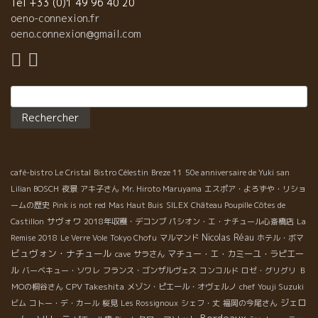
Tel +33 (0)1 49 96 40 20
oeno-connexion.fr
oeno.connexion@gmail.com
Rechercher :
café-bistro Le Cristal
Bistro Célestin
Breze 11
50e anniversaire de Yuki san
Lilian BOSCH
夜景
アキ子さん
Mr. Hiroto Maruyama
エスポア・よろずや・リショ
ームの歴史
Pink is not red
Mas Haut Buis
SILEX
Château Poupille Côtes de
サヴォワ
Castillon
2018年収穫・デコンブ
パシオン・エ・ナチュール心斎橋店
La
Nicolas Réau
Remise 2018
Le Verre Vole
Tokyo Chofu
マルマンド
ホテル・ボマ
ビュヴォン・ナチュール
マチュー・エ・カミーユ・ラピエー
cave
サラさん
ル
バーベキュー・ソワレ
フランス・ゴンザルヴェス
コンコルド
ロゼ・グリグリ
Ｂ
CPV Takeshita
ＭОの桐谷さん
メゾン・ピエール・オヴェルノ
chef Youji Suzuki
ジェロ
ビム
コトー・デ・カール
桜見
Les Rossignoux
シェフ・丈
福岡の今尾さん