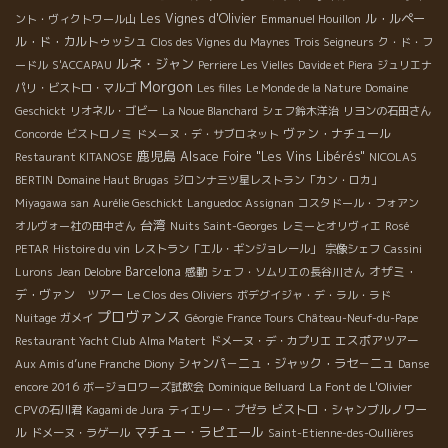
Les Vignes d'Olivier
ル・ルペー
ント・ヴィクトワール山
Emmanuel Houillon
ル・ド・カルトゥッシュ
Clos des Vignes du Maynes
Trois Seigneurs
ク・ド・フ
ルネ・ジャン
ードル
S'ACCAPAU
Perriere Les Vielles
Davide et Piera
ジュリエナ
Morgon
パリ・ビストロ・マルゴ
Les filles
Le Monde de la Nature
Domaine
Geschickt
リオネル・ゴビー
La Noue Blanchard
シェフ鈴木洋治
リヨンの石田さん
ヴァン・ナチュール
Concorde
ビストロノミ
ドメーヌ・デ・サブロネット
鹿児島
Alsace Foire "Les Vins Libérés"
Restaurant KITANOSE
NICOLAS
BERTIN
Domaine Haut Brugas
ジロンナ三ツ星レストラン「カン・ロカ」
Miyagawa san
Aurélie Geschickt
Languedoc Assignan
コスタドール・フォアン
台湾
オルヴォー社の田中さん
Nuits Saint-Georges
レミーとオリヴィエ
Rosé
PETAR
Histoire du vin
レストラン「エル・ギンジョレール」
宗像シェフ
Cassini
Barcelona
オザミ・
Lurons
Jean Delobre
感動
シェフ・ソムリエの長谷川さん
デ・ヴァン ツアー
Le Clos des Oliviers
ボデグイジャ・デ・ラル・ラド
プロヴァンス
Nuitage
ガメイ
Géorgie
France Tours
Château-Neuf-du-Pape
エスポアツアー
Restaurant Yacht Club
Alma Matert
ドメーヌ・デ・カプリエ
シャンパ－ニュ・ジャック・ラセ－ニュ
Aux Amis d’une Franche
Diony
Danse
encore 2016
ボージョロワーズ試飲会
Dominique Belluard
La Font de L'Olivier
ビストロ・シャンブルノワー
CPVの石川君
Kagami de Jura
ティエリー・プゼラ
マチュー・ラピエール
ル
ドメーヌ・ラゲール
Saint-Etienne-des-Oullières