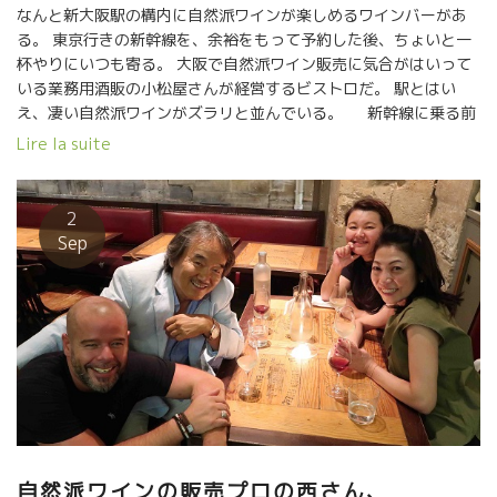
なんと新大阪駅の構内に自然派ワインが楽しめるワインバーがあ
る。 東京行きの新幹線を、余裕をもって予約した後、ちょいと一
杯やりにいつも寄る。 大阪で自然派ワイン販売に気合がはいって
いる業務用酒販の小松屋さんが経営するビストロだ。 駅とはい
え、凄い自然派ワインがズラリと並んでいる。 新幹線に乗る前
に、よく眠れるようにパカレ・ヌーヴォーを一杯ひっかけた。
Lire la suite
小松屋さんといえば、南フランスでワイン造りをしている。
いよいよラングドックに畑を購入した。 小松屋社員の岩田さん
（岩ちゃん）が滞在している。 アシニャン村のシラー品種の畑を
2
購入した。 これからが楽しみな小松屋さん。 ヌーヴォーを飲みな
Sep
がらフランスの岩ちゃんに思いをはせた。 岩ちゃん元気でやって
いるかな？
自然派ワインの販売プロの西さん、