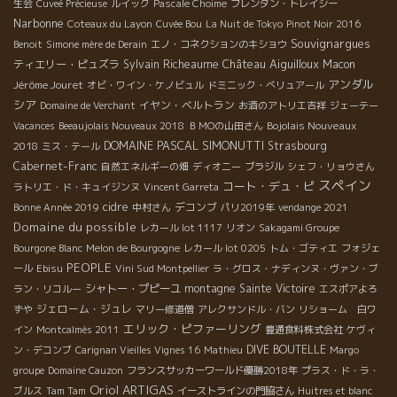
生会
Cuveé Précieuse
ルイック
Pascale Choime
ブレンダン・トレイシー
Narbonne
Coteaux du Layon
Cuvée Bou
La Nuit de Tokyo
Pinot Noir 2016
Souvignargues
Benoit
Simone mère de Derain
エノ・コネクションのキショウ
Château Aiguilloux
ティエリー・ピュズラ
Sylvain Richeaume
Macon
アンダル
Jérôme Jouret
オビ・ワイン・ケノビュル
ドミニック・べリュアール
シア
イヤン・ベルトラン
Domaine de Verchant
お酒のアトリエ吉祥
ジェーテー
Bojolais Nouveaux
Vacances
Beeaujolais Nouveaux 2018
ＢＭОの山田さん
DOMAINE PASCAL SIMONUTTI
2018
Strasbourg
ミス・テール
Cabernet-Franc
自然エネルギーの畑
ディオニー
ブラジル
シェフ・リョウさん
スペイン
コート・デュ・ピ
ラトリエ・ド・キュイジンヌ
Vincent Garreta
cidre
デコンブ
Bonne Année 2019
中村さん
パリ2019年
vendange 2021
Domaine du possible
レカール lot 1117
リオン
Sakagami Groupe
Bourgone Blanc
Melon de Bourgogne
レカール lot 0205
トム・ゴティエ
フォジェ
PEOPLE
ール
Ebisu
Vini Sud Montpellier
ラ・グロス・ナディンヌ・ヴァン・ブ
シャトー・プピーユ
montagne Sainte Victoire
ラン・リコルー
エスポアよろ
ジェローム・ジュレ
ずや
マリー修道僧
アレクサンドル・バン
リショーム 白ワ
エリック・ピファーリング
イン
Montcalmès 2011
豊通食料株式会社
ケヴィ
DIVE BOUTELLE
ン・デコンブ
Carignan Vieilles Vignes 16
Mathieu
Margo
groupe
Domaine Cauzon
フランスサッカーワールド優勝2018年
プラス・ド・ラ・
Oriol ARTIGAS
ブルス
Tam Tam
イーストラインの門脇さん
Huitres et blanc