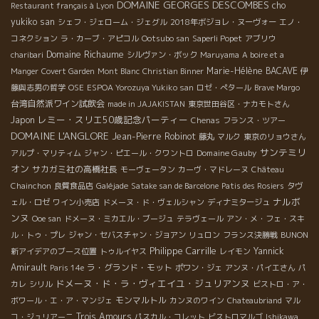
DOMAINE GEORGES DESCOMBES
cho
Restaurant français à Lyon
yukiko san
シェフ・ジェローム・ジェグル
2018年ボジョレ・ヌーヴォー
エノ・
コネクション
ラ・カーブ・アピコル
Ootsubo san
Saperli Popet
アブリウ
Domaine Richaume
charibari
シルヴァン・ボック
Maruyama
A boire et a
Marie-Hélène BACAVE
Manger
Covert Garden
Mont Blanc
Christian Binner
伊
藤與志男の哲学
OSE
ESPOA Yorozuya Yukiko san
ロゼ・ぺタール
Brave Margo
台湾自然派ワイン試飲会
made in JAJAKISTAN
東京世田谷区・ナカモトさん
レミー・スリエ50歳記念パーティー
Japon
Chenas
フランス・ツアー
DOMAINE L'ANGLORE
Jean-Pierre Robinot
藤丸
マルク
東京のリョウさん
サンテミリ
Domaine Gauby
アルプ・マリティム
ジャン・ピエール・クワントロ
オン
サカガミ社の高橋社長
モーヴェータン
カーヴ・マドレーヌ
Château
Chainchon
良質食品店
Galéjade
Satake san de Barcelone
Patis des Rosiers
タヴ
ナルボ
ェル・ロゼ
ワイン小売店
ドメーヌ・ド・ヴェルシャン
ディナミタージュ
ンヌ
Ooe san
ドメーヌ・ミカエル・ブージュ
テラヴェール
アン・メ・フェ・スキ
ル・トゥ・プレ
ジャン・セバスチャン・ジョアン
リュロン
フランス決勝戦
BUNON
Philippe Carrille
Yannick
新アイデアのブース位置
トゥルイヤス
レイモン
Amirault
ラ・グランド・モット
Paris 14e
ポワン・ジェ
アンヌ・パイエさん
パ
ドメーヌ・ド・ラ・ヴィエイユ・ジュリアンヌ
カレ
シリル
ビストロ・ア・
モンマルトル
ボワール・エ・ア・マンジェ
カンヌのワイン
Chateaubriand
マル
Trois Amours
コ・ジュリアーニ
パスカル・コレット
ビストロマルゴ
Ishikawa