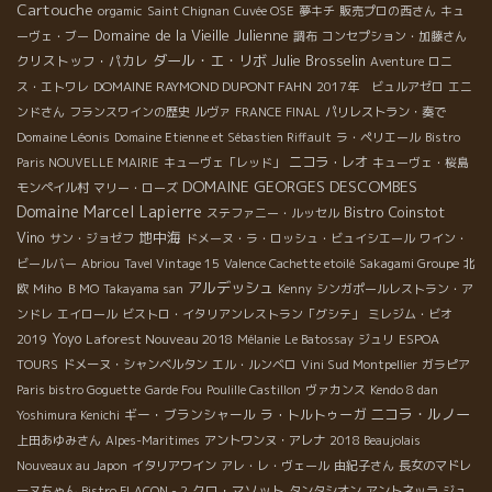
Cartouche
orgamic
Saint Chignan
Cuvée OSE
夢キチ
販売プロの西さん
キュ
Domaine de la Vieille Julienne
ーヴェ・ブー
調布
コンセプション・加藤さん
ダール・エ・リボ
Julie Brosselin
クリストッフ・パカレ
Aventure
ロニ
DOMAINE RAYMOND DUPONT FAHN
ス・エトワレ
2017年 ビュルアゼロ
エニ
ンドさん
フランスワインの歴史
ルヴァ
FRANCE FINAL
パリレストラン・奏で
Domaine Léonis
Domaine Etienne et Sébastien Riffault
ラ・ペリエール
Bistro
ニコラ・レオ
Paris NOUVELLE MAIRIE
キューヴェ「レッド」
キューヴェ・桜島
DOMAINE GEORGES DESCOMBES
モンペイル村
マリー・ローズ
Domaine Marcel Lapierre
Bistro Coinstot
ステファニー・ルッセル
Vino
地中海
サン・ジョゼフ
ドメーヌ・ラ・ロッシュ・ビュイシエール
ワイン・
ビールバー
Abriou
Tavel Vintage 15
Valence Cachette etoilé
Sakagami Groupe
北
アルデッシュ
欧
Miho
ＢＭО
Takayama san
Kenny
シンガポールレストラン・ア
ンドレ
エイロール
ビストロ・イタリアンレストラン「グシテ」
ミレジム・ビオ
Yoyo
Laforest Nouveau 2018
2019
Mélanie
Le Batossay
ジュリ
ESPOA
TOURS
ドメーヌ・シャンベルタン
エル・ルンベロ
Vini Sud Montpellier
ガラピア
Paris bistro Goguette
Garde Fou
Poulille Castillon
ヴァカンス
Kendo 8 dan
ニコラ・ルノー
ギー・ブランシャール
ラ・トルトゥーガ
Yoshimura Kenichi
上田あゆみさん
Alpes-Maritimes
アントワンヌ・アレナ
2018 Beaujolais
Nouveaux au Japon
イタリアワイン
アレ・レ・ヴェール
由紀子さん
長女のマドレ
クロ・マソット
ーヌちゃん
Bistro FLACON - 2
タンタシオン
アントネッラ
ジュ