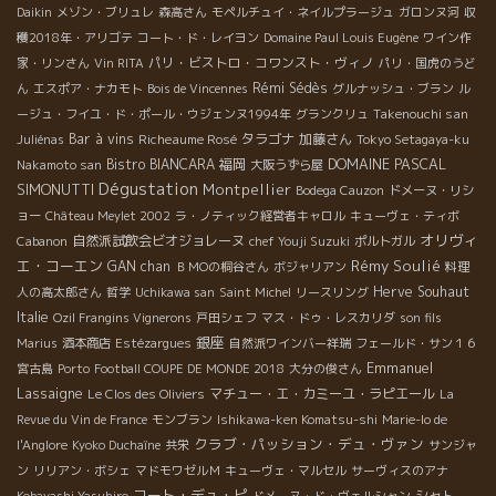
Daikin
メゾン・ブリュレ
森高さん
モペルチュイ・ネイルプラージュ
ガロンヌ河
収
穫2018年・アリゴテ
コート・ド・レイヨン
Domaine Paul Louis Eugène
ワイン作
パリ・ビストロ・コワンスト・ヴィノ
家・リンさん
Vin RITA
パリ・国虎のうど
Rémi Sédès
ん
エスポア・ナカモト
Bois de Vincennes
グルナッシュ・ブラン
ル
Takenouchi san
ージュ・フイユ・ド・ポール・ウジェンヌ1994年
グランクリュ
Bar à vins
Richeaume Rosé
タラゴナ
加藤さん
Juliénas
Tokyo Setagaya-ku
DOMAINE PASCAL
Bistro BIANCARA
福岡
Nakamoto san
大阪うずら屋
Dégustation
SIMONUTTI
Montpellier
Bodega Cauzon
ドメーヌ・リシ
ョー
Château Meylet 2002
ラ・ノティック経営者キャロル
キューヴェ・ティボ
オリヴィ
自然派試飲会ビオジョレーヌ
Cabanon
chef Youji Suzuki
ポルトガル
エ・コーエン
Rémy Soulié
GAN chan
ＢＭОの桐谷さん
ボジャリアン
料理
Herve Souhaut
人の高太郎さん
哲学
Uchikawa san
Saint Michel
リースリング
Italie
Ozil Frangins Vignerons
戸田シェフ
マス・ドゥ・レスカリダ
son fils
銀座
Marius
酒本商店
Estézargues
自然派ワインバー祥瑞
フェールド・サン１６
Emmanuel
宮古島
Porto
Football COUPE DE MONDE 2018
大分の俊さん
Lassaigne
マチュー・エ・カミーユ・ラピエール
Le Clos des Oliviers
La
Revue du Vin de France
モンブラン
Ishikawa-ken Komatsu-shi
Marie-lo de
クラブ・パッション・デュ・ヴァン
l'Anglore
Kyoko Duchaîne
共栄
サンジャ
ン
リリアン・ボシェ
マドモワゼルＭ
キューヴェ・マルセル
サーヴィスのアナ
コート・デュ・ピ
シャト
Kobayashi Yasuhiro
ドメーヌ・ド・ヴェルシャン