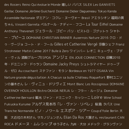
des Rosiers
Reino
Qui évolue le Monde
嬉しい
ババス
SILEX
Les GANIVETS
Gaillac
Domaine Jérôme Guichard
Domaine Didier Dagueneau
Tokyo Kanda
Assemblée Nationale
ダミアン・コクレ・ヌーヴォー
Brasil
アエラシオン
福岡の黄
La Tour Eiffel
Domaine
ちゃん
Vincent Garreta
ベルナール・ナディー・フコー
Anthony Thevenet
ジェラール・ゴビー
シャト
パリ・ビストロ・ゴグットゥ
ー・プピーユ
DOMAINE CHRISTIAN BINNER
Auxerrois Nature 2016
クロ・ド
Gilles et Catherine Vergé
ゥ・ヴージョ
コート・ド・フール
宗像シェフ
Franz
Strohmeier
Matin Calme
2017 Bulle à Zero
ワインバー
レオニ
キューヴェ・ブデ
アンジェ
ィ・ヴィル
酒販グループESPOA
EN JOUE CONNECTION
収穫2018
Domaine Jacky Preys
年・ドミニック・ドゥラン
シュトラマイヤー
ドゥーブ
ル・ゼロ
Au couchant
ステファン・モラン
Bordeaux en 1977
OSAKA Vin
Nature grande dégustation
A Chacun sa bulle
Château Roquefort
野村ユニソ
レ・ヴィニュ・ドリヴィエ
ンの藤木さん
Mont Blanc
Les Rossignoux
DOMAINE
Domaine
OVERNOY HOUILLON
Bistro OKADA
NERJA
レ・フラー・ルージュ
Loire
Catherine Bernard
観光
ジャン・ドミニック・カッシーニ
Wine School
アルザス見本市「レ・ヴァン・リベレ」
桜島
Fukuoka Kurume
タパス
Une
エスポア・ツアー
ピノ・ノワール
Tranche
Normandie
Coup d'folie
Berlin
大
Elian Da Ros
阪 大近社の木村さん
サカノジュンさん
大園さん
restaurant CAN
ドメーヌ・ムレシップ
ROCA
ゆう子さん
九州・大分
メドック・グランヴァン