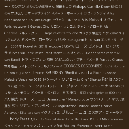
Philippe Carrille
ー・カンボン
オルガンの紺野さん
岡田シェフ
Diony
BMO 社
のマサコさん
ビオトップワイン
ドメーヌ・ボートレイ
ロゼ・ランディ
Alliq
Bois Moisset
Hashimoto san
Foulard Rouge
アヴェク・ル・タン
オヴェルニュ
Paris restaurent Georges Cinq
サロン・リレエル
ジャン・クロード
Alain
Chapelle
ブルノ・グラニエ
Repaire et Cartouche
ガヌヴァ醸造元
バザス牛のウイ
ドメーヌ・ローラン・バルツ
Sakagami Hino-san
リアムさん
エルミｒタージ
ローヌ
ビストロ・ビアンカー
ュ 2001年
Nouvel An 2018
le couple SAKATA
ラ
6 Pieds sur Terre
Restaurant Yacht Club
オリオル
50e anniversaire de Yuki
トマ・ラフォレ
san
Benoit
有馬
DABALLO
ル・プチ・ドメーヌ
Pont au Change
GEORGES DESCOMBES
世界遺産
レストラン・フェルナンデーズ
Hop'là
Nonura
Jerome SAURIGNY
La Pioche
Unison Fujiki san
飯田橋メリメロ
Côte de
Paris
ドメーヌ・リショーム
Chef Shu-zo
Malepère
Vendange 2018
ADヴィ
ドメーヌ・シャルロット・エ・ジャン・バティスト・セナ
ニュム社
stands
シ
リル・ル・モワン
ドメーヌ・ポトロン・ミネ
東京・文京
châtaignier de 600 ans
ドメーヌ・ヨヨ
パリ観光
サンドリーヌ
Uemura cherf
Margo groupe
マサル式
ジュリアン・アルタベール
選別
Dégustation Philippe Pacalet
Charles
ブルゴーニュ
エスポア・ゴトーツア
Aznavour
Kitahara san
イクザヴィエ
ー
Jordy Perez
リレール
Mas del Périé
Bistro Bar à vin UGUISU
Méditerranée
Aix-en-Provence
ジュリアン・ドゥラン
パリのワイン食堂
TAVEL ROSE