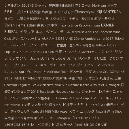
ンマルタン
SELENE
シャトレ
豊通食料株式会社
マジエール
Mori-san
見本市
B.B.B. ボジョレ試飲会
酢飯屋
Okonomiyaki Kiji SANTEKAN
ドイツ
びそう
ボワ・モワセ
ラピエール家の自然派ワイン祭
オクセロワ・ナチュール2016
Vivien Hemelsdael
東京・六本木
DAMIEN
Importatrice Kadowaki san
イタリア
BUREAU
ルネ・ジャン・ダール
serveuse Ana
The Concorde Wine
Club
ポンポン・ルージュ
AUX AMIS DES VINS 20eme Anniversaire 2017
Tokyo
ダミアン・ビュロー
Bunkyo ku
竹富島・星のや・吉村さん
Village Arbois
サン
Pupillin
Vin S M
マテウス
La Flou
作家・リンさん
バルセロナのユウコさん
テミリオン
Domaine Elodie Balme
Vin Jaune
ドメーヌ・オリビエ・クザン
マ
ジュリアン・マレシャル
ルコ・ジュリアーニ
ラ・キューヴェ・ドゥ・シャ
Banyuls-sur-Mer
Henri Frédérique Roch
ドメーヌ・マダ
Grand Cru
DOMAINE
丸山さん
STEPHANIE ET VINCENT DEBOUTBERTIN
伊豆
クロ・レオニン
上海
Château Lagairre
Les 4 éléments pour Vin Nature
Bistro A boire et A manger
野
シャトー・レスティニャッ
崎ワインショップ
2018 Beaujolais Nouveaux partis
ク
Domaine Pattes-Loup
アンジェ自然派ワイン見本市・
エマニュエル・ルロワ
モンマルトル
ビオディナミ
Mr. Yoshio ITO
桐谷さん
オーリックスの橋元さん
デ
スヴィニャルグ
ビ・ディヴェルス
Iidabqshi Méli Mélo
Apps
Nozaki Wine Shop
Domaine de la
自然派ワイン見本市
ボジョレーォー
Margaux
Sénèchalière
salon de vin
レ・ぺニタント
がんちゃん
Pinot