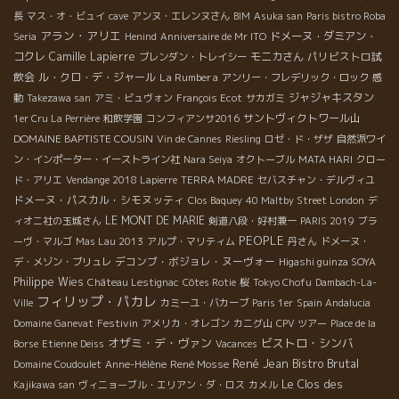
長
マス・オ・ビュイ
cave
アンヌ・エレンヌさん
BIM
Asuka san
Paris bistro Roba
アラン・アリエ
ドメーヌ・ダミアン・
Seria
Henind
Anniversaire de Mr ITO
コクレ
Camille Lapierre
モニカさん
パリビストロ試
ブレンダン・トレイシー
飲会
ル・クロ・デ・ジャール
La Rumbera
アンリー・フレデリック・ロック
感
ジャジャキスタン
動
Takezawa san
アミ・ビュヴォン
François Ecot
サカガミ
サントヴィクトワール山
1er Cru La Perrière
和飲学園
コンフィアンサ2016
DOMAINE BAPTISTE COUSIN
Vin de Cannes
Riesling
ロゼ・ド・ザザ
自然派ワイ
ン・インポーター・イーストライン社
Nara Seiya
オクトーブル
MATA HARI
クロー
ド・アリエ
Vendange 2018 Lapierre
TERRA MADRE
セバスチャン・デルヴィユ
ドメーヌ・パスカル・シモヌッティ
Clos Baquey
40 Maltby Street London
デ
LE MONT DE MARIE
ィオニ社の玉城さん
剣道八段・好村兼一
PARIS 2019
ブラ
PEOPLE
ーヴ・マルゴ
Mas Lau 2013
アルプ・マリティム
丹さん
ドメーヌ・
デコンブ・ボジョレ・ヌーヴォー
デ・メゾン・ブリュレ
Higashi guinza SOYA
Philippe Wies
Château Lestignac
Côtes Rotie
桜
Tokyo Chofu
Dambach-La-
フィリップ・パカレ
Ville
カミーユ・バカーブ
Paris 1er
Spain Andalucia
Festivin
Domaine Ganevat
アメリカ・オレゴン
カニグ山
CPV ツアー
Place de la
オザミ・デ・ヴァン
ビストロ・シンバ
Borse
Etienne Deiss
Vacances
René Jean
Bistro Brutal
René Mosse
Domaine Coudoulet
Anne-Hélène
Le Clos des
Kajikawa san
ヴィニョーブル・エリアン・ダ・ロス
カメル