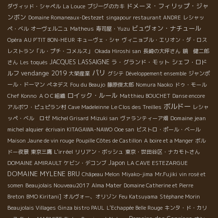
ドメーヌ・フィリップ・ジャ
ダヴィッド・シャペル
La Louce
ブジーグのカキ
ンボン
Domaine Romaneaux-Destezet
singapour restaurant ANDRE
レシャッ
ビュヴォン・ナチュール
ペ・ベル
オーヴェルニュ
Matheus
寿司屋・Yuzu
Opéra
AU P'TIT BON-HEUR
キューヴェ・シャ
ヴィニョブル・エリオン・ダ・ロス
レストラン「ル・プチ・コメルス」
Okada Hiroshi san
長崎の大坪さん
鏡 健二郎
JACQUES LASSAIGNE
ラ・グランド・モット
シェフ・ロド
さん
Les toqués
パリ
vendange 2019
ルフ
大榮産業
グシテ
Développement ensemble
ジャンポ
ール・ドーマン
ぺネデス
Fou du Beaujo
藤原俊太郎
Nomura Naoko
ドゥ・モール
ロイック・ルール
Chef Konno
ＡＯＣ組織
Matthieu BOUCHET
Danse encore
ボルドー
アルボワ・ピュピラン村
Cave Madeleinne
Le Clos des Treilles
レシャ
Domaine jean
ッペ・ベル ロゼ
Michel Grisard
Mizuki san
ヴァランティーア畑
michel alquier
écrivain KITAGAWA-NAWO
Ooe san
ビストロ・ポール・ベール
Maison Jaune de vin rouge
Poupille Côtes de Castillon
A boire et a Manger
ボル
L'irréel
ドー夜景
東京三鷹
リリアン・ボッシュ
東京・世田谷区・ナカモトさん
Japon
DOMAINE AMIRAULT
ケビン・デコンブ
LA CAVE ESTEZARGUE
DOMAINE MYLENE BRU
Châpeau Melon
Miyako-jima
Mr.Fujiki
vin rosé et
somen
Beaujolais Nouveau2017
Alma Mater
Domaine Catherine et Pierre
Breton
BMO Kiritani]
オルヴォー、オリゾン
Feu Katsuyama
Stéphane Morin
Beaujolais Villages
Ginza bistro PAUL
L'Echappée Belle Rouge
キンタ・ド・カリ