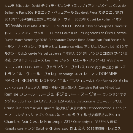
カムラ
Sébastien David
ダヴィデ・ジェンティエ
ルヴィアン・ガメイ
La Cave de
カタロニア地方
Belleville Paris20e
ドミニック・べリュアール
Davide et Piera
2018年11月伊藤與志男の日本の旅
ヌーヴォー 2020年
Cuveé Le Rollier
イオデ
ITO Yoshio
DOMAINE ANDRE ET MIREILLE TISSOT
Clos de Vougeot Grand Cru
ドヌ・フランソワ・サンメー・ロ
Mas Haut Buis
Les vignerons de l'iréel
Château
Puech-Haut
Vendange2018 Richeaume
Crosse Road Arima san
Paul Bocuse
ム
ーラン・ナ・ヴォン
北アルデッシュ
Laurence Alias
アンジュ
L'écart lot 1016
マ
2018年アンジェ自然派ワイン見
ルタン・カルム
cuvée Marcel Lapierre
中本さん
本市
2018年ラ・ルミーズ
Les filles
ジャン・ピエール・クワントロ
マルティー
ヴァランタン・ヴァレス
レス
ヌ・ラフォレ
COSTADORE
Lune
売り手と造り手
DOMAINE
トラン「ル・ヴェール・ヴォレ」
レ・マウ
vendange 2021
MARCEL RICHAUD
cho
レストラン「エル・ギンジョレール」
Confianza 2016
La
yukiko san
リョウさん
東京・渋谷・高太郎さん
Domaine Potron Minet
Remise
ボジョレー・ヌーヴォー
フラール・ルージュ
ヴァンサン
オラ
ンダ
Port du Thon
LA CAVE D’ESTEZARGUES
Bistronomie
ピエール・アリエ
Jun san
Cruise
Yukiya Fujiwara
侘び寂び
東京六本木
Oenoconnexion Kisho
シ
タヴェル
Bistro
ェフ フレデリック
アブリウ2002年
アルル
渋谷康弘さん
Chambre Noir
C'est le Printemps 2017
Okonomiyaki PASEMIA
BMO
Rhône sud
丸山宏人
アラン
Kamata san
Solutré
2018年収穫・レオニス