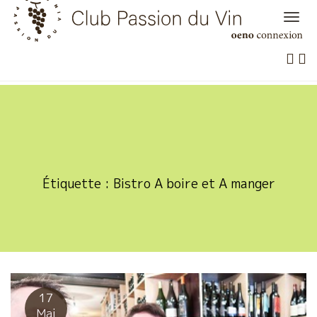
Skip
to
content
Étiquette :
Bistro A boire et A manger
17
Mai