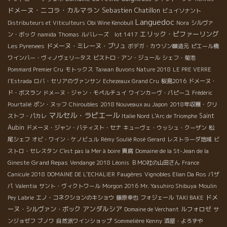
ドメーヌ・ニコラ・カルマラン
Sebastien Chatillon
ビュイソナント
Languedoc
Distributeurs et Viticulteurs
Obi Wine Kenobull
Nora
シルヴァ
エリック・ピファーリング
ン・ボック
namida
Thomas
ルバレーズ lot 1417
ドメーヌ・ミレーヌ・ブリュ
Les Pyrenees
ボデガ・カウゾン醸造元
ピエール橋
ワインバー・ヴィノヴェリータス
ビストロ・アン・ジュール
シェフ・菊池
Pommard Premier Cru
モトックス
Taiwan Buvons Nature 2018
LE PRE VERRE
l'Estrada
ロバ・セリアのヴァンサン
Echezeaux Grand Cru
桜島2016
ドメーヌ・
ド・ボスラン
ドメーヌ・ジャン・モペルチュイ
ワインカーヴ・パピーユ
Frédéric
Pourtalié
ポン・ヌッフ
Chiroubles
2018 Nouveaux au Japon
2018年収穫・クリ
マルセル・ラピエール
Saint
ストフ・パカレ
Italie Nord
L'Arc de Triomphe
Aubin
ドメーヌ・ジャン・バティスト・セナ
キューヴェ・ウッシュ・クーザン
松
尾シェフ
オビ・ワイン・ケノビュル
Rémy Soulié Rosé
Gerard
レストラーダ地域
ビ
ストロ・セレスタン
C'est pas la Mer à boire
貴腐
Domaine de la St-Jean de la
Grand Repas
Gineste
Vendange 2018 Léonis
ＢＭО社の山田さん
France
Canicule 2018
DOMAINE DE L'ECHALIER
Faugères
Vignobles Elian Da Ros
パザ
パ
Valentia
サント・ヴィクトワール
Morgon 2016
Mr. Yasuhiro Shibuya
Moulin
ドメ
Pey Labrie
エノ・コネクションのキショウ
藤原幸也
フォジェール
TAKI BAKE
アンダルシア
ーヌ・シルヴァン・ボック
ルフォロゼ
Domaine de Verchant
サ
ンジョゼフ
ブノワ
自然派ワインショップ
Sommelière Kenny
酒屋・よろずや