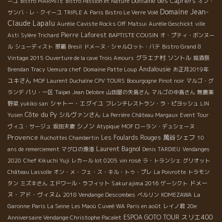
Domaine des Capriers
ーユ
Bistro MARMITE
Bistro Passion et Nature
オン・
Domaine Jean-
サンバ・レ・クイーユ
TRIPLE A
Paris Bistro Le Verre Volé
Claude Lapalu
Aurélie
Caviste Rocks Off
Matsui
Aurélie Geschickt
ville
Pierre Laforest
BAPTISTE COUSIN
Asti
Sylère Trichard
オ・プティ・ボンヌー
ル
シューディスト
那覇
Bresil
ドメーヌ・シャルロット・バテ
Bistro Grand 8
グラエナ村
ソントル
Vintage 2015
Ouverture de la cave Trois Amours
銘酒祭
Andalousie
Brendan Tracy
Uemura chef
Domaine Patte Loup
お正月2019年
ユキさん
MOF Laurent Duchaîne
CPV TOURS
Boourgogne
Pinot noir
マルゴ・グ
Taipei
ランデ
パリ・一区
Jean Delobre
山田屋の矢島さん
マルゴの中島さん
無農薬
シャトー・エグイユ
野菜
yukiko san
フレンチレストラン・ラ・ピヨッシュ
LIN
Côte du Py
シルヴァンさん
Yusen
La Perrière
Château Margaux
Event Tour
シノン
ヴィユ・サージュ
坂田夫妻
Atypique
MOF ローラン・デュシェーヌ
Provence
萬谷シェフ
Les Foulards Rouges
Ruchottes Chambertin
10
Laurent Bagnol
ans de remerciement
マグロの漁港
Denis TARDIEU
Vendanges
2020
Chef Kikuchi Yuji
レカール lot 0205
vin rosé
ラ・トランシェ
グリオット
Château Lassolle
オン・メ・フェ・ス・キル・トゥ・プレ
La Poivrotte
トラモン
Sakurajima 2016
ドメー
タン
ミズキさん
エドワール・ラフィット
ゲーシクト
ヌ・アド・ヴィヌム
2018 Vendange Descombes
ベルリン
KOMEZAWA
La
Garonne
Paris La Seine
Les Maoù
Cuveé WA
Paris en août
レイノ君
20e
スリエ400
ESPOA GOTO TOUR
Anniversaire Vendange Christophe Pacalet