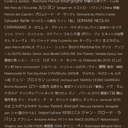
Bourgogne
Manuel
Cuvée Le Jambon・Blanchard
伊藤の日本ツアー
Cuvée
ルシヨン
Red
Mas de l'Escarida
Sengan-en
ビストロ・ソワッフ
Chéna
移動
Domaine du Matin Calme
Marion des Capriers
プロムナード・デ・ザングレ
Salvador Batlle
DOMAINE NICOLAS
サンピエール教会
ワイン「和」
CARMARANS
ラ・ボエム
ラ・プティトゥ・ペペ
ボジョレワイン全体の一大イヴ
コルシカ島
ェント
ジャン・ミッシェル・ステファン
ポワン・ジェ
ミネットの佐野
まどかさん
さん
キューヴェ・ガレジャッド
Alliq Fujimoto san
モーヴェータン
Bistro Montmartre
Jean-Pierre BISPALIE
ブリュノー・シュラー
ダンス・アンコ
GOTO Akiko
ール
Senior Jazz Bande CAROLINE
the Thames
Yamada Kyouji san
築地の魚
レミー・スリエ ロゼ
マス・ド・モンペール
Millésime Bio 2018
ピュピ
静岡
ラン村
Paris restaurant
シルベール・トリシャールのヌーヴォー
東京・神田
Madmoiselle M
Tom Gauthier
CPVのKisho
2009年 マルセル・ラピエール
ルカ
ジュリ・ブロスラン
restaurant TAIHOU
ト街
LA MISE
CEDRIC GARREAU
ロワール地方
イヴ・カム
Bistro Buvards
北原さん
東京ワインビストロ「葡呑」
ドボルド
マッシモとアントネッラ
宮川さん
ピノ・ノワール 2016
銀座4丁目
勝山
晋作死去
サン・マルタン・デ・ラ・ガリッグ
小泉さん
タンペット
canicule 2018
Yannick Amirault
大近
エスポアよろずや
Yo chan
Maruya Gardens Yanagida
ジャン・クロード・ラ
Importateur REBECCA
san
シャ(猫のラベル）
パリュ
アブリュー
Antoine Aréna
ヤバイ
film
RINCE GUERLUT
Nakaminato
ドゥニ・ペノ
Shigeru san
SLOW FOOD
東銀座 SOYA
Dominique Belluard
Patis