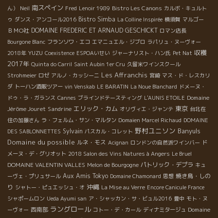
南スペイン
Bistro Les Canons
ん）
Neil
Fred
Lenoir 1989
カルボ・キュルト
Bistro Simba
ゥ
ダンス・アンコール2016
La Colline Inspirée
横須賀
マルゴー
ＢＭО社
DOMAINE FREDERIC ET ARNAUD GESCHICKT
ロマン店長
Bourgone Blanc
フランソワ・エコ
エマニュエル・ジブロ
ラパリュ・ヌーヴォー
収穫
YUZU
2018年
Coexistence
ESPOAいせい
ジャーナリスト・ハン氏
Pet Nat
2017年
Quinta do Carril
Saint Aubin 1er Cru
久留米ワインスクール
Les Affranchis
Strohmeier
ロゼ
アルノ・カッシーニ
宮崎
マス・ド・レスカリ
ダ
トーハン酒販ツアー
vin Venskab
LE BARATIN
La Noue Blanchard
ドメーヌ・
Domaine
ドゥ・ラ・ガランス
Cannes
ブラインドテースティング
L'AUNIS ETOILE
エリック・カム
東京
Jérôme Jouret
Sandrine
オリヴィエ・ジャンテ
台北在
住の加藤さん
ラ・フェルム・サン・マルタン
Domaien Marcel Richaud
DOMAINE
野村ユニソン
Banyuls
Sylvain
DES SABLONNETTES
パスカル・コレット
Domaine du possible
ルネ・モス
Acignan
ロンドンの自然派ワインバー
ド
メーヌ・デ・グリオット
2018 Salon des Vins Natures à Angers
Le Bruel
DOMAINE VALENTIN VALLES
パトリック・デプラ
Melon de Bourgogne
キュ
Aux Amis Tokyo
焼き鳥・しの
ーヴェ・プリュサール
Domaine Chamonard
思想
沖縄
り
シャトー・ピュエッシュ・オ
La Mise au Verre
Encore Canicule France
シャポームロン
Ueda Ayumi san
ア・シャッカン・サ・ビュル2016
豊中
モト・ヌ
ラングロール
西南部
Domaine
ーヴォー
コトー・デ・カール
ディナミタージュ