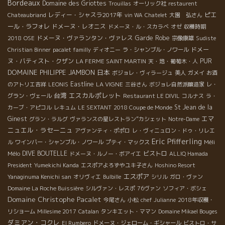
Bordeaux
Domaine des Griottes
Trouillas
オーリック社
restaurent
レディー・シャスラ2017年
ピエ
Chateaubriand
vin WA
Chatelet
大園 弘さん
ール・ラフォレ
ドメーヌ・レオニス
ドメーヌ・ル・スカラベ
オゼ
収穫時期
ドメーヌ・ヴァランタン・ヴァレス
Garde Robe
2018
OSE
宗像康雄
Sudiste
ドメー
Christian Binner
pacalet familly
ディオニー
ラ・シャンブル・ノワール
ヌ・バティスト・クザン
PUR
LA FERME SAINT MARTIN
天・地・葡萄木・人
DOMAINE PHILIPPE JAMBON
日本
ボジョレ・ヴィラージュ
美人
ガメイ
お酒
Eastline
LA VIGNE
のアトリエ吉祥
LEONIS
三谷さん
ボジョレ自然派醸造家
レ・
台湾
エスカルポレット
グラン・ヴェール
Restaurant LE DIVIL
コルナス
ラ・
St Jean de la
カーブ・アピコル
レキュム
LE SEXTANT
2018 Coupe de Monde
エマ
Ginest
グラン・ラルグ
ヴァランスの星レストラン”カシェット
Notre-Dame
ニュエル・ラセーニュ
アヴァンティ・ポポロ
レ・ヴィニュロン・ドゥ・リレエ
Eric Pfifferling
Méli
ル
ワインバー・シャンブル・ノワール
プティ・マックス
Mélo
DIVE BOUTELLE
ビストロ
ドメーヌ・ルノー・ボアイエ
ALLIQ Hamada
President
Yumekichi Kanda
エスポアよろずやユキ子さん
Hoshino Resort
エスポア
Yanaginuma Kenichi san
オリヴィエ
Bulbille
シリル
ガロ・ヴァン
Domaine La Roche Buissière
シルヴァン・レスポ
76ヴァン
ソフィア・ボシェ
Domaine Christophe Pacalet
今尾さん
小松
chef Julianne
2018年収穫・
リショーム
Millesime 2017
Catalan
タンキエット・ママン
Domaine Mikael Bouges
ダミアン・コクレ
El Rumbero
ドメーヌ・ジェローム・ギシャール
ビストロ・サ