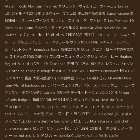
Atsumi Foods Mori san
Mathieu
カリニャン・ヴィエイユ・ヴィーニュ
Ecrivain
LIN
シャルドネ2016年
シルヴィー・オジュロ
勝山晋作氏の死去
Sumoll cépage
東
京神田・リショームワイン会
エルヴェ・スオ
カーヴ・マドレーヌ
Les Prémices 16
Domaine Ad Vium
ドメーヌ・ド・モンカルメス
Rosé Obi Wine
Societé Eau de
Le Casot des Mailloles
THOMAS PICOT
フ
Souche
ドメーヌ・ド・レキュ
ルーリ
プルミエクリュ・ラ・ペリエール
ヴァンセンヌの森
ドメーヌ・ラファエ
ル・バルトゥッチ
Yamadaya Tours
収穫2018年
Olivar
クロス・ロード社の有馬さ
ブルゴーニュ・グランクリュ
マス・ロー
Hughes
ん
ユキさんの50歳の誕生会
Valentin VALLES
Beguet
岩田コキさん
Take chan
川村さん
レフェルヴェソン
Rhône
Marcel
ス
Côtes de Thongue
Rouge
Equipe BMO
Château Plaisance
Lapierre
霧島
大阪自然派ワイン大試飲会
ソムリエの松本さん
Alexendre Bain
Jean-Michel Lasbouygues
ワイン・ヴェンスカブ
ドメーヌ・ステファニー・エ・ヴ
ァンサン・デブベルタン
Lurons
9カーヴ
テール・ド・ヴォルカン2014
Pineau
PARTIDA CREUS
d'Aunis
Indigene
新年2019年
Château-Neuf-du-Pape
Morgon
Ｓａｉｎｔ-Emilion
ユン・ニル
クリストフ・ペイリュス
マチュとマ
ドメーヌ・ド・ラングロール
リオン
ブルゴーニュの門
Galéjade
ボルドネス
マルセイユ
ラピエール
Domaine Jerome Saurigny
Moritaka san
Toda chef
Pouilly-Fumé
2018年・ボジョレヌーヴ
vins de mes amis
ピック・サン・ルー
ＥＳＰＯＡ
ォー
les huitres
Antonella
Cuvée Marcel
La Petite cuvée