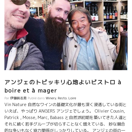
アンジェのトビッキリ心地よいビストロ à
boire et à mager
Par
伊藤與志男
Publié dans
Winery
,
Resto
,
Loire
Vin Nature 自然なワインの基礎文化が最も深く浸透している街と
いえば、やっぱり ANGERS アンジェでしょう。 Olivier Cousin,
Patrick , Mosse, Marc, Babass と自然派初期を築いてきた人達と
それに続く若手グループが切らすことなく増えている、 妙な競合
的な争いもなく協力関係がしっかりしている。 アンジェの街の一