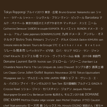
ティフなビストロでした。
Tokyo Roppongi
ブルイイ2013
東京・広尾
Bruno Granier
Nakamoto san
シャ
Barcelona
トー・ラゲール
シャトー・シュヴァル・ブラン
ヴァン・ピックール
マ
ニーム
ルク・ぺナベール
東京大田区のエスポアかまたや
マッチルド・スリエ
Catherine Deneuve
SABORI le couple KAMATA
キュイエット
BUNON
ドメーヌ・シ
九州
ドメーヌ・アンドレ・オス
ョーム・アルノ
Sake japonais GONINMUSUME
テルタグ
Bistro Trois Amours
フィリップ・デルメ
OSAKA Daikin KIMURA san
Simone mère de Derain
Tours de Groupe STC
Ｃａｔｈｅｒｉｎｅ Ｂｒｅｔｏｎ
リレール見本市
レベッカツアー
ピザ店 ロバ・セリア
サロン・サン・ジャン
エッフェル塔
Chef Kikuchi
サイント・ヴィクトワール山
桜島 2016年
凱旋門
Domaine Laurent Barth
ジェローム・ソリーニ
La
Yoshiki san
charibari
Chambre Noire Paris 11e
酒美土場
Les Uniques de Jules Chauvet
ランブラ通り
Julien Guillot
Bojolais Nouveaux 2018
Tokyo Uguisudani
Les Clapas
Corse
中湊シェフ
Miyagawa san
レ・ザルミエール
VINI JAPON
ラ・ヴリーユ・エ・
ル・パピヨン
プイイ・ヴァンゼル2013
Tam Tam
石川亜樹則
ブルグイユ
GINZA 6
Crosse Road
リショー
ジャン・セバスチャン・ジョアン
Jacques Février
DOMAINE
Bourgogne Grand Cru
Barbecue Soirée
松井さん
モルゴン2016年
ERIC KAMM
Mottox Osaka siège sociale
Jean Michel Stephan
ドウロ
Cauzon
chef Nakaminato
セーヌ河
鍋
シレックス
Mr. Hiroshi OSONO
岩田さん（岩ちゃ