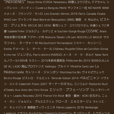
''INDIGENES''
Tokyo Hiroo
ESPOA Yamamasu
料理人ユウジさん
クマちゃん
シ
ークレット・パーティー
Cuvee Le Rang du Merle
サンフォニー社
NO NAME WINE
ドメーヌ・フランソワ・サンロ
Les Grands Verres 2018 Paris
Canada
Osaka
ビスト
Bien Boire en Beaujolais (BBB)
IMAO san
ヴァランセ
銀座 ６
中山さん
ロ・ブリュタル
RECUE DES SENS
寿司シェフ・ユウジロウさん
中湊シェフご夫
COSMIC
Alain
妻
Isabelle Frère
ジョルジュ・ルマリエ
le Soutien-Gorge Rouge
寺田本家の日本酒
アグヤーナ村
Nomura Takaki
LIN san
NOUVELLE BAGUE
サラ
ラフォレ・ヌーヴォー18
Restautrant Fernandaise
シャトー・カッシーニ
Emilie
ドメール・レ・オート・テール
Château Poupille Côtes de Castillon
Ginza
ジュンさん
Paris bistro MARGO
New York
4 cho-me
メーヌ・ド・ラ・ボルド
ルノワール1989年
ラストー
2019年新年昼食会
Millésime Bio 2019
BODEGUILLA
ブルイイ
La
DE AL LADO
南仏プロヴァンス
Valençay
Minette Sano san
Méditerranée
カトリーヌ・ジャンボン
Montmartre Bis
ヴォドピヴェック
ペルピニャン
Bistro Poulpe
ビストロ・マルミット
Terre de Volcan 2014
イヴォ
オーナーのギヨム
ン・メトラ
Cabernet-Franc 2007
コンコルド
Piemonte
Nuit
エリック・プフェーリング
d'Ooedo
Aux Amis des Vins Ginza
フレンチバーベ
キュー
Lapalu Nouveau 2018
France Vin Rosé
東京・豊洲・AOKI
庄元さん
ニュ
クローズ・エルミタージュ
イ・サン・ジョルジュ・プルミエクリュ
ラトリエ・
2018 Vendange
ド・キュイジンヌ
東銀座ヴィヴィエンヌ
Marie Lapierre
Lapierre
イザベル
Ruchottes Chamertin Grand Cru
モンドゥーズ・トラディショ