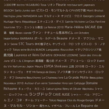
Fleurie
restaurant japonais
ン2003年
bistro YASABURO
Tosa
リオン
BISSOH
ビストロ・モンマルトル
Saito Junko san
CPVの竹下君
Mont Brulius
Hachijou-jima YAMADAYA san
マルティーヌ
オリビエ・クロス
Georges Lemarié
Nuitage
Paris République
エティエンヌ・ダイス
Sainte Victoire
Le Clos Fantine
Marie-Hélène BACAVE
tourisme
サン・ミッシェル教会
La Remise 2018
日本
ヴァン・ナチュール見本市ビム
酒 菊姫
Bazas viande
vin Octobre
Beaune
ドメーヌ・マクシム・マニ
Importateur BARBARA
ポール・ルデール
STC Tours
ョン
Seine
BMO聖子さん
オリヴィエ・クロ
リタ
ビストロ・ラ・ノテ
ィック
Tokyo wine Bistro BUNON
Languedoc-Roussillon
イタリアのシシリア島
鹿児島
Laurence et Rémi Dufaitre
DOMAINE LEONINE
Salon des Vins de
ドメーヌ・プリューレ・ロック
Jura
ピエール
L'Angevin
居酒屋・風ら坊
Event
ESPOA Shinkawa
du Vin Nature au Japon
Maury
土田
2018年
ローラン・エル
ラン
キューヴェ・オゼ
Mr.Tamajo de Diony
ブノワ夫妻
ワインカヴィスト・ロック
La Grande Motte
ス・オフ
Domaine Beauthorey
Le Chameau Ivre
Beeaujolais
Domaine
Nouveaux 2018
Autour d'un verre
Sommelier Hino san
Callipyge
Richaume
Sakurajima
キューヴェ・カミーユ
Rémy et Olivier
Washoku
シャト
ラングドック
CAVE AUGE
ー・ロックフォール
シャトー・ベル・アヴニー
ドメー
エノ・コネ・チーム
ル
ジェーテー
Tokyo Nagoya
Clos du Rouge Gorges
Le Repaire de
ヌ・マルセル・リショー
南ちゃん
イザベル・フレール