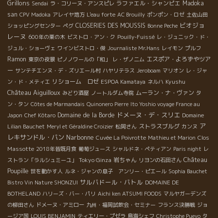
Grillons
ラファエル・シャンピエ
Madoka
Sendai
ラ・コリーヌ・アンスピレ
san
CPV Madoka
アレイヤ地方
L'eau forte
AC Brouilly
ポンポン・ロゼ
土佐山田
ビオジョ
CLOSERIES DES MOUSSIS
ショッピングセンター
ペグ
Bonne Peche
レーヌ
600年の栗の木
ビストロ・アン・ク
Pouilly-Fuissé
レ・ジュニック・ド・
ジュル・ショーヴェ
ワインビストロ・俊
Journaliste Mr.Hans
レイモン
プルフ
Ramon
エスポア・よろずやツア
東京の夜景
ピノノワールの「和」
レ・ザノ二ム
ー
サンテチエンヌ・デ・ズリエール村
ハヤリテラス
Jeroboam
マリオン
レ・ジャ
リショーム ロゼ
Kyushu
ン・ド・メティエ
ESPOA Kamataya
ネルハ
Château Aiguilloux
ムーラン・ナ・ヴァン
みどり酒屋
ノートルダム寺院
タ
ン・タン
Côtes de Marmandais
Quinonero Pierre
Ito Yoshio voyage France au
ドメーヌ・デ・スリエ
Domaine de la Borde
Japon
Chef Kôtaro
Domaine
ア
ストラスブルグ
Lilian Bauchet
Meryl et Géraldine Croizier
松岡さん
カンヌ
レキサンドル・バン
Narbonne
Clos
Cuvée La Poivrotte
Mathieu et Marion
Massotte
2018年皆既月食
葡萄ジュース
シャルドネ・ペティアン
Paris night
レ
Château
Tokyo Ginza
岩ちゃん
ストラン「ラルシュミーユ」
リヨンの石田さん
Poupille
世を動かす人
ルネ・ジャンの息子 アンリー・ピエール
Sophia Bauchet
サルバドール・バトル
Bistro Vin Nature SHONZUI
DOMAINE DE
BOTHELAND
ハリーズ・バー・パリ
Aichi ken ATSUMI FOODS
マルヤガーデンズ
の柳田さん
ドメーヌ・アミロー
九州・福岡試飲会・セミナー
フランス決勝戦
ジョ
ージア国
LOUIS BENJAMIN
ティエリー・プゼラ
鳥海シェフ
Christophe Pueyo
タ