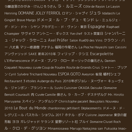
ラ・ルミーズ
ラ醸造家のかがみ・けんじろうさん
Côte de Rayon
Le Layon
ジュラ
DOMAINE JOLLY FERRIOL
Henning
ロマン・シャプイ
Iidabashi Le
ドメーヌ・ル・ブ・デュ・モンド
Ginglet
Brave Margo
レ・ミュルジェ・
Espagne
Raphael
デ・ドン・ドゥ・シヤン
アカデミー・ド・ヴァン・東京
Champier
サヴォワ
シャンパーニ
アントニー・ギックス
Yve chef
ラスト営業日
ュ・ジャック・ラセーニュ
Axel Prüfer
クラウン・バ
Salon Rue89 des Vins
ー
八丈島
マリー修道僧
アナテム
福岡の今尾さん
La Pioche Hayashi san
Cassini
Escarpolette
フィリップ・テシエ
アンヴァリッド
SAKE
新年2018年
L'Effervescence
ドメーヌ・ブノワ・クロー
オーリックの藤元さん
Damien
Coquelet Nouveau
cuvée Coup de Foudre
Route de Grands Crus
シャトー・ブリア
ESPOA GOTO
植村シェフ
ン
Cyril
Sylvère Trichard Nouveau
Aveyron
桜見
Restaurant 3 étoiles Auberge du Puis
2018年ボジョレ・ヌーヴォー
キューヴェ
ル・ジャンボン・ブランシャール
Sushi Cuisinier OKADA Daisuke
Domaine
Benoit Courault
肉
Cuvée Camille
俊さん
ラ・カーブ・デステザルグ
Mr. Hiroto
Maruyama
スペイン・アンダルシア
Chiristophe pacalet Beaujolais Nouveau
Le Bout du Monde
2018
chardonnay pétillant
Déplacements
ドメーヌ・ド・
レグリエール
パスカル・ショワム
2017
ホテル・ボマ
Cuiisne Japonaise
東京の屋
ヨヨ
形船
ガレジャッド
ケランヌ
星野リゾート社
ブルイ
Domaine Clusel Roch
ル・クロ・デ・グリヨン
Minamiosawa
Marugo Nakajima san
Fukuoka Imao-