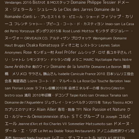
ドメー
Bistrot
Domaine Philippe Tessier
Vendanges 2016
ＢＭОスタッフ
ヌ・ジェラール・シュレール
Le Clos des Jarres
Domaine de la
フィリップ・カリ
Romanée-Conti
レ・プレミス１６
ラ・ピエール・ショード
ーユ
フレンチ
シャトー・プピーユ・コート・ド・カスティヨン
Imao-san
La Casa
ボジョレー ・
del Perro
Yorozuya
ポンポワ2015年
Rosé Lundi
Mottox
モンタダ
ヌーヴォー
ORVEAUX CO.
アルティザン
プロヴォッケ
Waingakuen
Domaine
Osaka Komatsuya
ディオニ社
Haut Brugas
レストラン
Leynes
Salon
Rose
Axel Prϋfer
Anonymes
モンギュー村
ムレシップ・ロゼ
長ユキ子さん
パ
リ・シャトレ
シモンヌサン・ドゥランの母
メラニ
MARC
Nyctalopie
Paris Notre
Ardèche
Domaine de la lunotte
飯田
Dame
剣のワイン
Domaine Le Boiron
橋 メリメロ
サラさん
勝山さん
Isabelle
Canicule France 2018
日本ソムリエ協会
会長
萬屋酒店
Loirre
コート・ド・マルペール
La Rose Qui Touche
Barcelon
Iwai
san
Florian Looze
ラフォレ収穫2018年
自然エネルギーの畑
Bistro Célestin
bistro soya
満月
2018年収穫・デコンブ
Taipei Kato san
Orveaux Tanaka san
Domaine de l’Aiguelière
ジュヴレイ・シャンベルタン2015年
Tokyo Toyosu AOKI
Alain Allier
Nice
Passion et Nature
ク
カプリエのマリオン
寿司・刺身
TF1
ＳＴＣグループ
コルビ
ロ・ルジャール
Oenoconnexion
ポルト
St Joseph
エール
ドメーヌ・
Jeanne d'Arc et Roi Charles VII
Sommelier Matsumoto san
ダール・エ・リボ
Le Pet au Diable
Tokyo Restaurants
アノニム自然派ワイン見
レミー・デュフェートル
本市
Bernard Nady Foucault
NICOLAS BERTIN