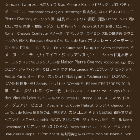
Domaine Laforest
Prieure Roch
水口シェフ
Beau
セドリック・ガロ
パティ・
デ・ロジエル
Promenade des Anglais
Hermitage
株式会社JALUX
ビストロマルゴ
Pierre Overnoy
オーリック濱田社長
オーストリア
長野・諏訪
France Tours
岡田
東京・銀座
ヒロシさん
マダム・ロゼ
Paris Vini Vision
2018年収穫ラピエール
Romain Chapuis
Cueillette
ドメーヌ・オベルノワ・ウイヨン
大阪の醸造者
ラヴニ
ボジョレー・ヌーボー
ールの大園さん
Bordeaux Grand Cru
Blanc de Blanc
レ
l'anglore
ド
ストラン「フルー・ド・タン」
Daikin Kume-san
Arts et Metiers
メーヌ・ド・ラ・ヴィエイユ・ジュリアンヌ
ヴィニ・シュッド見本市
オ
Maison Pierre Overnoy
ー・ラングドックのロックブラン村
Vodopivec
石川さん
シニア・ジャズバンド・カロリーヌ
ケケ
Montgueux
マルゴグループ
モトクッス
Visite Paris
Nakayama Yoshinori san
DOMAINE
オー・ドゥ・スッシュ社
DAMIEN BUREAU
2018
Arbois
ル・バトセ
DOMAINE LES HAUTES TERRES
年 日本・ボジョレヌーヴォー会
Salon
ミレジム２０１７
Kirishima
La Begou
des Vins de Loire
Côtes Du Rhône
ドメー
バイエール2016
BEAUJ'ALL'WINS
ヌ・ダミアン・ビュロー
フランス
Avec le Temps
Cuvée Thibaut
chardonnay
カタロニア
Alain Castex
銀座オザミ
La Nuit de Tokyo
彫刻家の山下亮太さん
へニング・オエッシュ
Kohki IWATA
アセンブラージュ
シャルルド・ゴール
Kevin
OSAKA
エリアン・ダロス
Descombe
Tokyo Mitaka
ル・ｒタン・デメ
2018
Beaujolais Villages
Le P'tit Pinard
高山南美さん
Puitchi Rodo
Mr. Ishida à Lyon