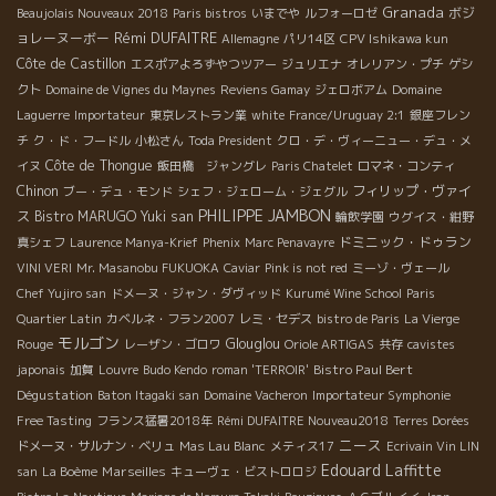
Granada
ボジ
Beaujolais Nouveaux 2018
Paris bistros
いまでや
ルフォーロゼ
Rémi DUFAITRE
ョレーヌーボー
Allemagne
パリ14区
CPV Ishikawa kun
Côte de Castillon
エスポアよろずやつツアー
ジュリエナ
オレリアン・プチ
ゲシ
クト
Domaine de Vignes du Maynes
Reviens Gamay
ジェロボアム
Domaine
Laguerre
Importateur
東京レストラン業
white
France/Uruguay 2:1
銀座フレン
チ
ク・ド・フードル
小松さん
Toda President
クロ・デ・ヴィーニュー・デュ・メ
Côte de Thongue
イヌ
飯田橋 ジャングレ
Paris Chatelet
ロマネ・コンティ
Chinon
フィリップ・ヴァイ
ブー・デュ・モンド
シェフ・ジェローム・ジェグル
PHILIPPE JAMBON
ス
Bistro MARUGO
Yuki san
輪飲学園
ウグイス・紺野
ドミニック・ドゥラン
真シェフ
Laurence Manya-Krief
Phenix
Marc Penavayre
VINI VERI
Mr. Masanobu FUKUOKA
Caviar
Pink is not red
ミーゾ・ヴェール
Chef Yujiro san
ドメーヌ・ジャン・ダヴィッド
Kurumé Wine School
Paris
Quartier Latin
カベルネ・フラン2007
レミ・セデス
bistro de Paris
La Vierge
モルゴン
Glouglou
Rouge
レーザン・ゴロワ
Oriole ARTIGAS
共存
cavistes
Bistro Paul Bert
japonais
加賀
Louvre
Budo Kendo
roman 'TERROIR'
Dégustation
Baton Itagaki san
Domaine Vacheron
Importateur Symphonie
Free Tasting
フランス猛暑2018年
Rémi DUFAITRE Nouveau2018
Terres Dorées
ニース
ドメーヌ・サルナン・ベリュ
Mas Lau Blanc
メティス17
Ecrivain Vin LIN
Edouard Laffitte
Marseilles
san
La Boème
キューヴェ・ビストロロジ