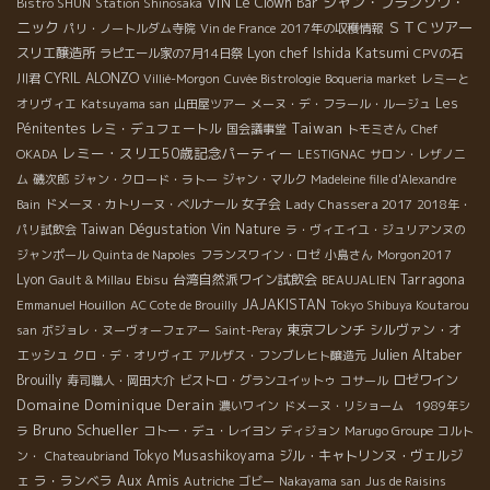
VIN
ジャン・フランソワ・
Le Clown Bar
Bistro SHUN
Station Shinosaka
ニック
ＳＴＣツアー
パリ・ノートルダム寺院
Vin de France
2017年の収穫情報
Lyon chef Ishida Katsumi
スリエ醸造所
ラピエール家の7月14日祭
CPVの石
CYRIL ALONZO
川君
Villié-Morgon
Cuvée Bistrologie
Boqueria market
レミーと
Les
オリヴィエ
Katsuyama san
山田屋ツアー
メーヌ・デ・フラール・ルージュ
Taiwan
Pénitentes
レミ・デュフェートル
国会議事堂
トモミさん
Chef
レミー・スリエ50歳記念パーティー
OKADA
LESTIGNAC
サロン・レザノニ
ム
磯次郎
ジャン・クロード・ラトー
ジャン・マルク
Madeleine fille d'Alexandre
女子会
Lady Chassera 2017
Bain
ドメーヌ・カトリーヌ・ベルナール
2018年・
Taiwan Dégustation Vin Nature
パリ試飲会
ラ・ヴィエイユ・ジュリアンヌの
ジャンポール
Quinta de Napoles
フランスワイン・ロゼ
小島さん
Morgon2017
Lyon
台湾自然派ワイン試飲会
Tarragona
Gault & Millau
Ebisu
BEAUJALIEN
JAJAKISTAN
Emmanuel Houillon
AC Cote de Brouilly
Tokyo Shibuya Koutarou
東京フレンチ
シルヴァン・オ
san
ボジョレ・ヌーヴォーフェアー
Saint-Peray
Julien Altaber
エッシュ
クロ・デ・オリヴィエ
アルザス・フンブレヒト醸造元
Brouilly
ロゼワイン
寿司職人・岡田大介
ビストロ・グランユイットゥ
コサール
Domaine Dominique Derain
濃いワイン
ドメーヌ・リショーム 1989年シ
Bruno Schueller
ラ
コトー・デュ・レイヨン
ディジョン
Marugo Groupe
コルト
Tokyo Musashikoyama
ジル・キャトリンヌ・ヴェルジ
ン・
Chateaubriand
Aux Amis
ェ
ラ・ランベラ
Autriche
ゴビー
Nakayama san
Jus de Raisins