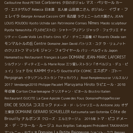
Corbieres
マス・ぺリセール
Cailloutine
Rosé PETAR
夕日のボジョレ
カー
イヴォ・フ
山田恭二さん
ヴ・エステザルグ
Rebecca
日本酒 五人娘
ボジョレ・
ェレイラ
Géorgie
Arnaud Cassini
OFF
名古屋
ラヴェニールの大園さん
JEAN
Nîmes
LOUIS POUDOU
Kyoto
Uchida san
Patrimoine
Cornas
Macéo
sculpteur
Ryota Yamashita
パリのビストロ・シャトーブリアン
ジャック・フェヴリエ
チャ
リティー
Cuvée Voilà
Les Etats-Unis
ピノ・ドゥニス品種
47 Ricards Okada san
モンマルトルの丘
Centre
Domaine Jean David
パトリス・ユグ
ラ・リュノット
マッシモ
ジャン・フォワイヤール
のクリストフ
パリ・ベルヴィル
Japon
DOMAINE JEAN-MARC LAFOREST
Hamamatsu
Restaurant français à Lyon
シルヴァン・ディティエール
Marie Rose
三ツ星レストラン「オベルジュ・デュ・ピ
Eric KAMM
エスポア・ゴトー
ュイ」
シェナ
ヴァレり
Goutte d’Or
COMIC
Perpignan
イタリアンレストラン「サッカパウ」
Rosé Pamplemousse
ソルスルリ
Maruyama Hiroto
ラピエール・2018
2017
Vendange2018 Philippe Pacalet
年収穫
Corton Charlemagne
クリスチャン・ビネール
Bisstro Italien
Restaurant GUCITE
La Cave Apicole
Cuvee des Fous
DomainePhilippeTessier
コスミック
ERIC DE SOUSA
ドメーヌ・ド・レシャリエール
Antoine Joly
オザ
DOMAINE GERARD SCHUELLER
Côte de
ミ東京
Katsumata san Gotenba
Brouilly
ナルボンヌ
ドメー
トマ・ピコ
クローズ・エルミタージュ 2016年
ヌ・デ・フラール・ルージュ
Sakagami Président TAKAHASHI
Aux Argillas
Domaine La Petite Baigneuse
アントニー・テヴェネ
シャント・クク
Rennes