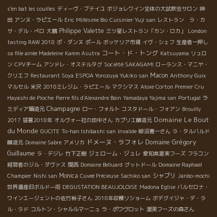
s'en bat les couilles
ディーヴ・ブテイユ
ボジョレワイン全体の大試飲会サロン
神
田
アンヌ・ラピエール
Eric
Millésime Bio
Cuisinier Yuji san
レストラン ラ・カ
Philippe Valette
サ・デル・ぺロ
大鵬
三ツ星レストラン「カン・ロカ」
London
tasting RAW 2018
ポ・ダンヌ
ポール
ボッケリア市場
イヴ・シェフ
生産者一押し
コート・ド・トング
sa fille ainée Madeleine
Kamm Asutra
Katsuyama
リュロ
ン
CPVチーム
アンドレ・オステルタグ
Société SAKAGAMI
ローランス・マニヤ・
Macon
クリエフ
Restaurant Soya
ESPOA Yorozuya Yukiko san
Anthony Guix
マルセル
米沢
2018ミレジム・ラピエール
マクシマス
Aloxe Corton Premier Cru
Hayashi de Pioche
Pierre fils d'Alexandre Bain
Yamadaya Yajima san
Portugal
ラ
Champagne
ミディア醸造元
ロー・フォルト
コスタドール・フォアン
Brouilly
Domaine Le Bout
2017
猛暑2018年
オルヴォー社の田中さん
カプリエ醸造元
du Monde
GUCITE
To-han Ishibashi san
Invalide
柳沼憲一さん
ラ・タルバルド
ドメーヌ・ラフォレ
Domaine Grégory
醸造元
Domaine Sabre
アメリカ
Guillaume
ジェローム・ジュレ
ラ・デジレ
竹下正樹
愛知県渥美フーズ
フラコン
経営者のジル・ダヴァス
関西
Domaine Belluard
グットドール
Domaine Raphael
Monica
シャブリ
Champier
Nishi san
Cuveé Précieuse
Sachiko san
Janbo-mochi
世界遺産旧ボルドー街
DEGUSTATION BEAUJOLOISE
Madona Eglise
バルセロナ・
ワインエージェントの佐竹裕子さん
2018年収穫リショーム
ボデグイジャ・デ・ラ
ル・ラド
コルトン・シャルルマーニュ
ラ・ポワヴロット
渥美フーズの森さん