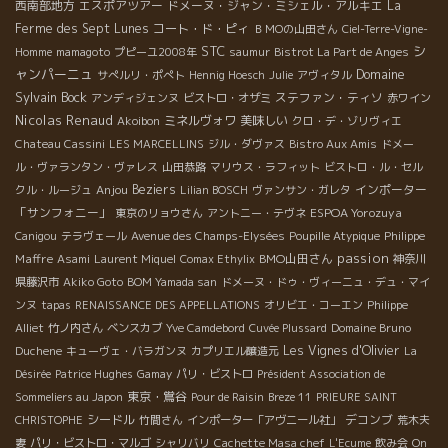
西南部地方
エスポアツアー
ドメーヌ・ジャン・ミシェル・アルキエ
La
Ferme des Sept Lunes
コート・ド・ピィ
ＢＭОの山田さん
Ciel-Terre-Vigne-
STC
シ
Homme
mamagoto
プピーユ2008年
saumur
Bistrot La Part de Anges
ャンパーニュ
Domaine
サぺルリ・ポぺト
Hennig Hoesch
Julie
アヴィタル
Sylvain Bock
ステファン・ティソ
アンディジェンヌ
ビストロ・オザミ
赤ワイン
Nicolas Renaud
ミネルヴォワ
美味しい
Akoibon
クロ・デ・ゾリヴィエ
Chateau Cassini
LES MARCELLINS
ジル・ダヴァス
Bistro Aux Amis
ドメー
ル・ヴァランタン・ヴァレス
山田恭路
マリウス・ラフィット
ビストロ・ル・セル
Anjou
Beziers
インポーター
クル・ルージュ
Lilian BOSCH
ヴァンサン・ガレタ
「サンフォニー」
ESPOA Yorozuya
東京のリョウさん
アントニー・テヴネ
Philippe
Canigou
テラヴェール
Avenue des Champs-Elysées
Poupille Atypique
passion
Maffre
BMO山田さん
Asami
Laurent Miquel
Comax Ethylix
神奈川
県藤沢市
Akiko Goto
BOM Yamada san
ドメーヌ・ドゥ・ヴィーニュ・デュ・マイ
ンヌ
tapas
RENAISSANCE DES APPELLATIONS
オリビエ・コーエン
Philippe
Alliet
竹ノ内さん
ベンスカブ
Yve Camdebord
Cuvée Plussard
Domaine Bruno
Les Vignes d'Olivier
Duchene
キューヴェ・バラガンヌ
カプリエル醸造元
La
Désirée
Patrice Hughes
Gamay
パリ・ビストロ
Président Association de
東京・鴬谷
Sommeliers au Japon
Pour de Raisin
Breze 11
PRIEURE SAINT
シードル
デコンブ
CHRISTOPHE
竹間さん
インポーター「アヴニール社」
荒木夫
妻
パリ・ビストロ・マルゴ
シャリバリ
Cachette Masa chef
L'Ecume
飲み会
On