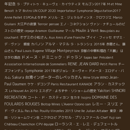
年記念
ラ・プティトゥ・キューヴェ・カイウティヌ
モルゴン2017年
M et Mme
Benoit
トマ
Bistro UN COUP
2020
Importateur Symphonie Dégustation2017
Anne Paillet
ESPOAよろずや
メリル・エ・ジェラルディンヌ・クロワジエ
Marco
Giuliani
大江戸の夜景
Terroir
pensee
エノ・コネクション
ヴァン・ナチュールのビ
Guillaume
Moulin à Vent
ストロの歴史
cepage Aramon
マール
Beaujolais au
オザミの小松さん
couchant
Aux Amis d’une Franche
プイイ・フィッセ
オザミ・
アルマ・マテル
デ・ヴァン 銀座
カバノン
ラ・トランシェ 2016年
赤間さん、藤
Paul Louis Eugene
Village Montpeyroux
山さん
京都の中華料理店「大鵬」
は
ドメーヌ・ドミニック・ドゥラン
せがわ酒店
tapas bar
Président
RENE JEAN DARD
Association Internationale de Sommeliers
Petit Pierre
チー
Symphonie
ズフォンデュ
2017年ボジョレ・ヌーヴォー
ドメーヌ・エロディ・バ
台湾インポーターのレベッカさん
Sakura
Jean-
ルム
Wine Style WINO
Paul Daumen
アラン・カステック
ケケ・デコンブ
Paris Restaurant KANADE
ス
Yakitori SHINORI
Le Nouvel An 2019
エスポア・よろずや・リショームの歴史
DOMAINE DES
RECREATION
コート・ド・カスティヨン
生カキ
Isojiro
FOULARDS ROUGES
レミー・スリエ
Biotop Wines
L'Avenir Ozono san
ア
Julian Altaber
ド・ヴィヌム
Pas à Pas
Pouilly-Vinzelles 2013
Une île
東京・神
アクセル・プリュファール
田・リショームワイン会
ニクタロピ
Chef Yuji san
ローランス・エ・レミ・デュフェートル
Château Chainchon
CPV équipe