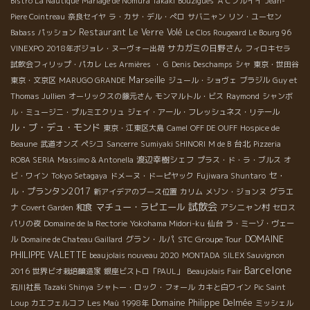
Bistro La Nautique
Mariage de Nomura Takaki
Bouzigues
ＡＣブルイイ
Jean-
Piere Cointreau
奈良セイヤ
ラ・カサ・デル・ぺロ
サバニャン
リン・ユーセン
Restaurant Le Verre Volé
Babass
パッション
Le Clos Rougeard Le Bourg 96
サカガミの日野さん
VINEXPO
2018年ボジョレ・ヌーヴォー出荷
フィロキセラ
試飲会フィリップ・パカレ
Les Armières
・ G
Denis Deschamps
シャ
東京・世田谷
Marseille
東京・文京区
MARUGO GRANDE
ジュール・ショヴェ
ブラジル
Guy et
Thomas Jullien
オーリックスの藤元さん
モンマルトル・ビス
Raymond
シャンボ
ル・ミュージニ・プルミエクリュ
ジェイ・アール・フレッシュネス・リテール
ル・ブ・デュ・モンド
東京・江東区大島
Camel
OFF DE OUFF
Hospice de
台北
Beaune
武道オンズ
ペシコ
Sancerre
Sumiyaki SHINORI
M de B
Pizzeria
渡辺幸樹シェフ
ROBA SERIA
Massimo & Antonella
プラス・ド・ラ・ブルス
オ
セ・
ビ・ワイン
Tokyo Setagaya
ドメーヌ・ドーピヤック
Fujiwara Shuntaro
ル・プランタン2017
グラエ
新アイデアのブース位置
カリム
メゾン・ジョンヌ
試飲会
マチュー・ラピエール
ナ
和食
アシニャン村
Covert Garden
セロス
パリの夜
Domaine de la Rectorie
Yokohama Midori-ku
仙台
ラ・ミーゾ・ヴェー
グラン・ルパ
STC Groupe Tour
DOMAINE
ル
Domaine de Chateau Gaillard
PHILIPPE VALETTE
beaujolais nouveau 2020
MONTADA
SILEX Sauvignon
Barcelone
2016
世界ビオ栽培醸造家
銀座ビストロ「PAUL」
Beaujolais Fair
石川社長
Tazaki Shinya
シャトー・ロック・フォール
カキと白ワイン
Pic Saint
Domaine Philippe Delmée
Loup
カエフェルコフ
Les Maù
1998年
ミッシェル