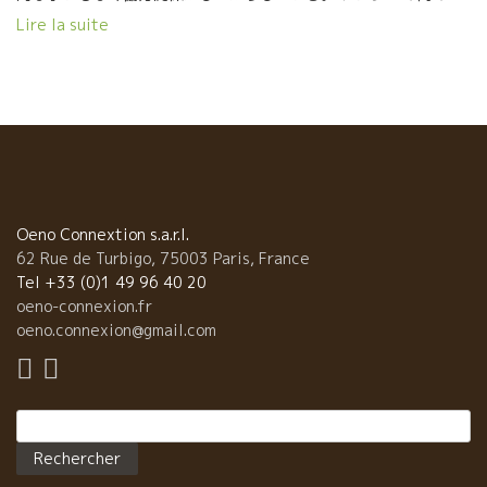
般人の人柄、民度が高い。 私はフランス中を毎日の如くに旅して
Lire la suite
いるけど、レストラやカフェ、販売店に入店した時に、ニコッと
普通に笑顔で迎えてくれるところが一番多いのが、ここアンジェ
である。 最悪は Paris です。どっちが客か分からない程、ブスッ
としている。 そんなアンジェの街に、トビッキリ気持ちのいいワ
イン Bistro がある。 à boire et à mager 「アボワール・エ・ア
マンジェ」店。 アンジェの自然派ワイン文化の底辺を支えてい
る。 実に気持ちがいい店である。 アレックスがオーナーでメ
ンバーも実に気持ちがいい。今夜は不在だったがアンヌ・エレ－
ヌという女性が素晴らしい。 お客さん同志でも直ぐに話せる雰囲
Oeno Connextion s.a.r.l.
気があり、店の中の空気がハーピーである。 ワインの品揃えがこ
62 Rue de Turbigo, 75003 Paris, France
れまた凄い。 地元アンジェの若手醸造家がでると、応援する体制
Tel +33 (0)1 49 96 40 20
もできている。 醸造家も街に出てくると皆ここに寄る。 私もアン
oeno-connexion.fr
ジェに滞在中は毎晩アペロにやって来る。 今夜は、これを飲みま
oeno.connexion@gmail.com
した。 Deboutbertin デブベルタン醸造の L’AUNIS ETOILE ロニ
ス・エトワレ。 ピノ・ドゥニス品種100%、軽快でトビッキリ美
味しいワイン セミ・マセラッション。カルボ醸造のやさしい果実
Rechercher :
味がホットする。 牛の生ハムとチーズで楽しんだ。 これまた食べ
物も普通ではなく、36か月ねかしたチーズと、有機で育てた牛生
ハムとパテ! 食べ物ー人ーワインのつながりが、とんでもなくポジ