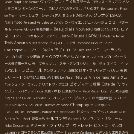
Jean-Baptiste Senat
ヴィヴィアン・エメルスダール
ロランス・アリアス
ペシ
ェミニヨン
ジャンピエール・ロビノ
CPVのアビタル
パリの葉月
Restaurent Fleur
グラナダ
ESPOA
de Thym
オーナシェフ・シャヴィさん
ミネットの鈴木さん
Nakamoto
Jordy
Pernand Vergelesse
ラ・ヴィエルジュ・ルージュ
ロゼ・ぺター
Beaujolais Nouveau
ロマ
ル
Ishikawa Akinori
桜島の噴火
収穫2016
パカレ
Jean-Claude LAPALU
ネ・コンチ
モンカルメス 2011年
Madame Rosé
Trois Amours
Villefranche
ビストロ・ユイガ
Domaine Prieuré Saint
アヴェイロン
セミ・マセラッショ
Christophe
ルージュ・ゴルジュ
Pays-Bas
Alsace
ン・カルボニック醸造
ＢＭＯのマサ子さん
レストランプロデューサ
マ
ーの柳沼憲一さん
ラ・プラッツ
ル・スティアンゴルジュ・ルージュ
エドワード
ルセル・ラピエ－ル
美味
アンジュヴァン
収穫2018年・フィリップ・パカレ
Le Vin de mes Amis
しい～～！
CHATEAU BEL AVENIR
Le Vin en Tête
ダム
ビオディナミ栽培
Côte de Py
バッシュ・ラ・ヴィル
クリストフ・プエヨ
ヴォ
Loïc
ンゴレ・スパゲティ
Frida
東京・中野
日酒販ツアー
Paul Reder
マルセル最後
の年ワイン
Le Vieux Bordeaux
フレデリック・プルタリエ
名古屋試飲会
ジブレイ・
Champagne Jacques
シャンベルタン
Toulouse
Huitres et blanc
Lassaigne
Domaine Chambertin
VENSKAB
ドメーヌ・ラゲール
Claude ALIET
モルゴン村
シルヴァン・リショーム
Bistro Paul Bert
能登半島
Ganevat
ドメーヌ・フィリップ・ヴァレット
Keke Descombe
ビストロ・マルゴ
Lapierre
CPVフランス蔵元訪問ツアー
Brasserie Vendange
世界ソムリエ協会の会